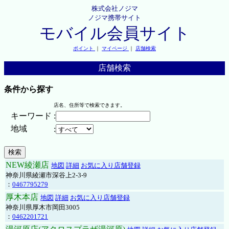
株式会社ノジマ
ノジマ携帯サイト
モバイル会員サイト
ポイント
｜
マイページ
｜
店舗検索
店舗検索
条件から探す
店名、住所等で検索できます。
キーワード
:
地域
:
NEW綾瀬店
地図
詳細
お気に入り店舗登録
神奈川県綾瀬市深谷上2-3-9
：
0467795279
厚木本店
地図
詳細
お気に入り店舗登録
神奈川県厚木市岡田3005
：
0462201721