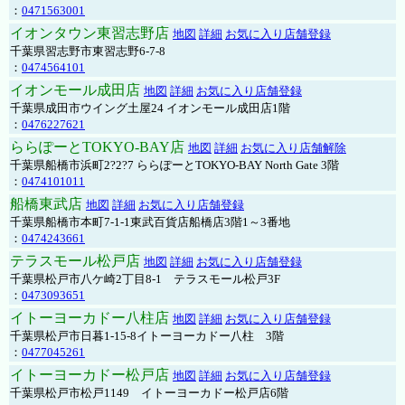
：
0471563001
イオンタウン東習志野店
地図
詳細
お気に入り店舗登録
千葉県習志野市東習志野6-7-8
：
0474564101
イオンモール成田店
地図
詳細
お気に入り店舗登録
千葉県成田市ウイング土屋24 イオンモール成田店1階
：
0476227621
ららぽーとTOKYO-BAY店
地図
詳細
お気に入り店舗解除
千葉県船橋市浜町2?2?7 ららぽーとTOKYO-BAY North Gate 3階
：
0474101011
船橋東武店
地図
詳細
お気に入り店舗登録
千葉県船橋市本町7-1-1東武百貨店船橋店3階1～3番地
：
0474243661
テラスモール松戸店
地図
詳細
お気に入り店舗登録
千葉県松戸市八ケ崎2丁目8-1 テラスモール松戸3F
：
0473093651
イトーヨーカドー八柱店
地図
詳細
お気に入り店舗登録
千葉県松戸市日暮1-15-8イトーヨーカドー八柱 3階
：
0477045261
イトーヨーカドー松戸店
地図
詳細
お気に入り店舗登録
千葉県松戸市松戸1149 イトーヨーカドー松戸店6階