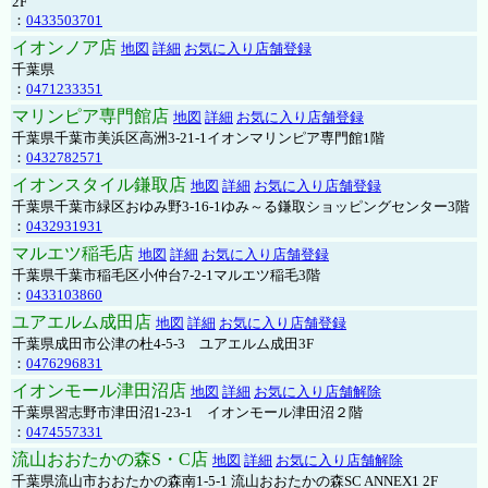
2F
：
0433503701
イオンノア店
地図
詳細
お気に入り店舗登録
千葉県
：
0471233351
マリンピア専門館店
地図
詳細
お気に入り店舗登録
千葉県千葉市美浜区高洲3-21-1イオンマリンピア専門館1階
：
0432782571
イオンスタイル鎌取店
地図
詳細
お気に入り店舗登録
千葉県千葉市緑区おゆみ野3-16-1ゆみ～る鎌取ショッピングセンター3階
：
0432931931
マルエツ稲毛店
地図
詳細
お気に入り店舗登録
千葉県千葉市稲毛区小仲台7-2-1マルエツ稲毛3階
：
0433103860
ユアエルム成田店
地図
詳細
お気に入り店舗登録
千葉県成田市公津の杜4-5-3 ユアエルム成田3F
：
0476296831
イオンモール津田沼店
地図
詳細
お気に入り店舗解除
千葉県習志野市津田沼1-23-1 イオンモール津田沼２階
：
0474557331
流山おおたかの森S・C店
地図
詳細
お気に入り店舗解除
千葉県流山市おおたかの森南1-5-1 流山おおたかの森SC ANNEX1 2F