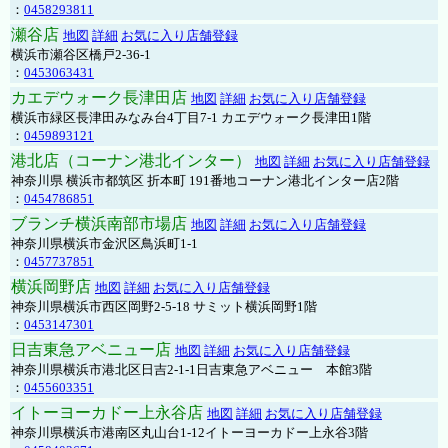
：
0458293811
瀬谷店
地図
詳細
お気に入り店舗登録
横浜市瀬谷区橋戸2-36-1
：
0453063431
カエデウォーク長津田店
地図
詳細
お気に入り店舗登録
横浜市緑区長津田みなみ台4丁目7-1 カエデウォーク長津田1階
：
0459893121
港北店（コーナン港北インター）
地図
詳細
お気に入り店舗登録
神奈川県 横浜市都筑区 折本町 191番地コーナン港北インター店2階
：
0454786851
ブランチ横浜南部市場店
地図
詳細
お気に入り店舗登録
神奈川県横浜市金沢区鳥浜町1-1
：
0457737851
横浜岡野店
地図
詳細
お気に入り店舗登録
神奈川県横浜市西区岡野2-5-18 サミット横浜岡野1階
：
0453147301
日吉東急アベニュー店
地図
詳細
お気に入り店舗登録
神奈川県横浜市港北区日吉2-1-1日吉東急アベニュー 本館3階
：
0455603351
イトーヨーカドー上永谷店
地図
詳細
お気に入り店舗登録
神奈川県横浜市港南区丸山台1-12イトーヨーカドー上永谷3階