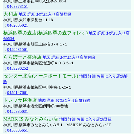
神奈川県三浦市初声町入江字2-186-1
：
0468873151
大和店
地図
詳細
お気に入り店舗登録
神奈川県大和市深見台1-1-18
：
0462005021
横浜四季の森店(横浜四季の森フォレオ)
地図
詳細
お気に入り店
舗解除
神奈川県横浜市旭区上白根３-４１-１
：
0459581561
ららぽーと横浜店
地図
詳細
お気に入り店舗解除
神奈川県横浜市都筑区池辺町４０３５-１
：
0459296252
センター北店(ノースポートモール)
地図
詳細
お気に入り店舗解
除
神奈川県横浜市都筑区中川中央１-25-１
：
0459147661
トレッサ横浜店
地図
詳細
お気に入り店舗解除
神奈川県横浜市港北区師岡町700番地
：
0455335631
MARK IS みなとみらい店
地図
詳細
お気に入り店舗登録
神奈川県横浜市みなとみらい3-5-1 MARK IS みなとみらい3F
：
0456805651