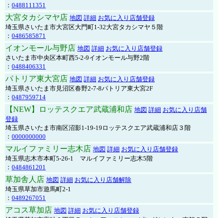
：
0488111351
大宮タカシマヤ店
地図
詳細
お気に入り店舗登録
埼玉県さいたま市大宮区大門町1-32大宮タカシマヤ５階
：
0486585871
イオンモール与野店
地図
詳細
お気に入り店舗登録
さいたま市中央区本町西5-2-9イオンモール与野2階
：
0488406331
パトリア東大宮店
地図
詳細
お気に入り店舗登録
埼玉県さいたま市見沼区春野2-7-8パトリア東大宮2F
：
0487959714
【NEW】ロッテスクエア武蔵浦和店
地図
詳細
お気に入り店舗
登録
埼玉県さいたま市南区沼影1-19-19ロッテスクエア武蔵浦和店３階
：
0000000000
マルイファミリー志木店
地図
詳細
お気に入り店舗登録
埼玉県志木市本町5-26-1 マルイファミリー志木5階
：
0484861201
草加舎人店
地図
詳細
お気に入り店舗解除
埼玉県草加市遊馬町2-1
：
0489267051
アコス草加店
地図
詳細
お気に入り店舗登録