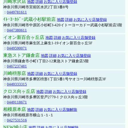
川崎水沢店
地図
詳細
お気に入り店舗登録
神奈川県川崎市宮前区水沢2丁目3番8号
：
0449781611
ｲﾄｰﾖｰｶﾄﾞｰ武蔵小杉駅前店
地図
詳細
お気に入り店舗登録
神奈川県川崎市中原区小杉町3-420イトーヨーカドー武蔵小杉駅前店5階
：
0447380611
イオン新百合ヶ丘店
地図
詳細
お気に入り店舗登録
神奈川県川崎市麻生区上麻生1-19イオン新百合ヶ丘5F
：
0449590071
東急ストア鎌倉店
地図
詳細
お気に入り店舗登録
神奈川県鎌倉市小町1丁目2-12東急ストア鎌倉店5階
：
0467237481
川崎枡形店
地図
詳細
お気に入り店舗登録
神奈川県川崎市多摩区枡形1丁目5番1号ヤオコー川崎枡形店3F
：
0449333315
クロス向ヶ丘店
地図
詳細
お気に入り店舗登録
神奈川県川崎市多摩区登戸2779-1 クロス向ヶ丘3階
：
0449118671
相模原本店
地図
詳細
お気に入り店舗解除
神奈川県相模原市横山１-１-１
：
0427531516
NEW城山店
地図
詳細
お気に入り店舗解除