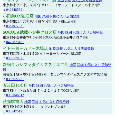
地図
詳細
お気に入り店舗登録
東京都小平市小川東町2丁目12-1 イオンフードスタイル小平2階
：
0423485821
小田急OX狛江店
地図
詳細
お気に入り店舗登録
東京都狛江市元和泉1丁目2-1小田急OX狛江店2階
：
0354977031
SOCOLA武蔵小金井クロス店
地図
詳細
お気に入り店舗登録
東京都小金井市本町6-2-30 SOCOLA武蔵小金井クロス3階
：
0423823181
イトーヨーカドー木場店
地図
詳細
お気に入り店舗登録
東京都江東区木場1-5-30 イトーヨーカドー木場店3階
：
0358578321
新宿タカシマヤタイムズスクエア店
地図
詳細
お気に入り店舗登
録
渋谷区千駄ヶ谷5丁目24番2号 タカシマヤタイムズスクエア本館11階
：
0353627221
五反田TOC店
地図
詳細
お気に入り店舗登録
東京都品川区西五反田 ７－２２－１７ TOCビル3階
：
0363846612
荻窪駅前店
地図
詳細
お気に入り店舗登録
東京都杉並区上萩1-9-1 タウンセブン６F
：
0353475121