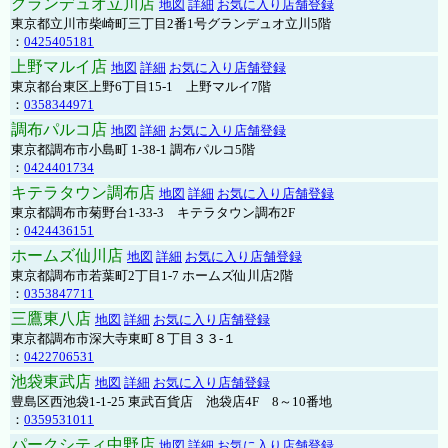
グランデュオ立川店
地図
詳細
お気に入り店舗登録
東京都立川市柴崎町三丁目2番1号グランデュオ立川5階
：
0425405181
上野マルイ店
地図
詳細
お気に入り店舗登録
東京都台東区上野6丁目15-1 上野マルイ7階
：
0358344971
調布パルコ店
地図
詳細
お気に入り店舗登録
東京都調布市小島町 1-38-1 調布パルコ5階
：
0424401734
キテラタウン調布店
地図
詳細
お気に入り店舗登録
東京都調布市菊野台1-33-3 キテラタウン調布2F
：
0424436151
ホームズ仙川店
地図
詳細
お気に入り店舗登録
東京都調布市若葉町2丁目1-7 ホームズ仙川店2階
：
0353847711
三鷹東八店
地図
詳細
お気に入り店舗登録
東京都調布市深大寺東町８丁目３３-１
：
0422706531
池袋東武店
地図
詳細
お気に入り店舗登録
豊島区西池袋1-1-25 東武百貨店 池袋店4F 8～10番地
：
0359531011
パークシティ中野店
地図
詳細
お気に入り店舗登録