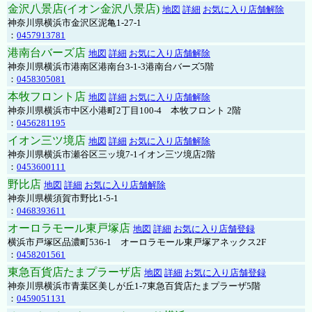
金沢八景店(イオン金沢八景店)
地図
詳細
お気に入り店舗解除
神奈川県横浜市金沢区泥亀1-27-1
：
0457913781
港南台バーズ店
地図
詳細
お気に入り店舗解除
神奈川県横浜市港南区港南台3-1-3港南台バーズ5階
：
0458305081
本牧フロント店
地図
詳細
お気に入り店舗解除
神奈川県横浜市中区小港町2丁目100-4 本牧フロント 2階
：
0456281195
イオン三ツ境店
地図
詳細
お気に入り店舗解除
神奈川県横浜市瀬谷区三ッ境7-1イオン三ツ境店2階
：
0453600111
野比店
地図
詳細
お気に入り店舗解除
神奈川県横須賀市野比1-5-1
：
0468393611
オーロラモール東戸塚店
地図
詳細
お気に入り店舗登録
横浜市戸塚区品濃町536-1 オーロラモール東戸塚アネックス2F
：
0458201561
東急百貨店たまプラーザ店
地図
詳細
お気に入り店舗登録
神奈川県横浜市青葉区美しが丘1-7東急百貨店たまプラーザ5階
：
0459051131