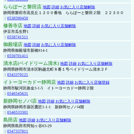
ららぽーと磐田店
地図
詳細
お気に入り店舗解除
静岡県磐田市高見丘１２００番地 ららぽーと磐田２階 ２２３００
：
0538590450
修善寺店
地図
詳細
お気に入り店舗解除
伊豆市瓜生野1
：
0558741511
御殿場店
地図
詳細
お気に入り店舗解除
静岡県御殿場市新橋914-1
：
0550701411
清水店(ベイドリーム清水)
地図
詳細
お気に入り店舗解除
静岡県静岡市清水区駒越北町８番１号ベイドリーム清水２Ｆ
：
0543370121
イトーヨーカドー静岡店
地図
詳細
お気に入り店舗登録
静岡市駿河区曲金3-1-5 イトーヨーカドー静岡２階
：
0546545631
新静岡セノバ店
地図
詳細
お気に入り店舗解除
静岡県静岡市葵区鷹匠1-1-1 新静岡セノバ4階
：
0546533301
島田店
地図
詳細
お気に入り店舗解除
静岡県島田市阿知ヶ谷63-29
：
0547337811