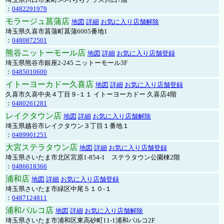
：
0482291979
モラージュ菖蒲店
地図
詳細
お気に入り店舗解除
埼玉県久喜市菖蒲町菖蒲6005番地1
：
0480872501
熊谷ニットーモール店
地図
詳細
お気に入り店舗登録
埼玉県熊谷市銀座2-245 ニットーモール3F
：
0485010600
イトーヨーカドー久喜店
地図
詳細
お気に入り店舗登録
久喜市久喜中央４丁目９-１１ イトーヨーカドー 久喜店4階
：
0480261281
レイクタウン店
地図
詳細
お気に入り店舗解除
埼玉県越谷市レイクタウン３丁目１番地１
：
0489901251
大宮ステラタウン店
地図
詳細
お気に入り店舗登録
埼玉県さいたま市北区宮原1-854-1 ステラタウン公園棟2階
：
0486618366
浦和店
地図
詳細
お気に入り店舗登録
埼玉県さいたま市緑区中尾５１０-１
：
0487124811
浦和パルコ店
地図
詳細
お気に入り店舗解除
埼玉県さいたま市浦和区東高砂町11-1浦和パルコ2F