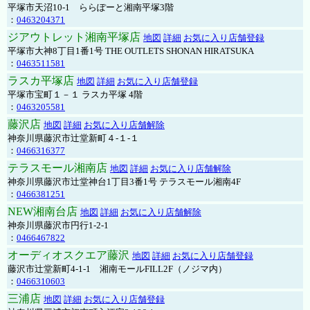
平塚市天沼10-1 ららぽーと湘南平塚3階
：
0463204371
ジアウトレット湘南平塚店
地図
詳細
お気に入り店舗登録
平塚市大神8丁目1番1号 THE OUTLETS SHONAN HIRATSUKA
：
0463511581
ラスカ平塚店
地図
詳細
お気に入り店舗登録
平塚市宝町１－１ ラスカ平塚 4階
：
0463205581
藤沢店
地図
詳細
お気に入り店舗解除
神奈川県藤沢市辻堂新町４-１-１
：
0466316377
テラスモール湘南店
地図
詳細
お気に入り店舗解除
神奈川県藤沢市辻堂神台1丁目3番1号 テラスモール湘南4F
：
0466381251
NEW湘南台店
地図
詳細
お気に入り店舗解除
神奈川県藤沢市円行1-2-1
：
0466467822
オーディオスクエア藤沢
地図
詳細
お気に入り店舗登録
藤沢市辻堂新町4-1-1 湘南モールFILL2F（ノジマ内）
：
0466310603
三浦店
地図
詳細
お気に入り店舗登録