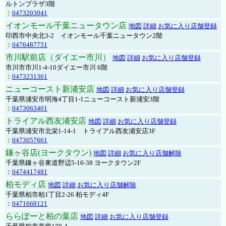
ルトンプラザ3階
：
0473203041
イオンモール千葉ニュータウン店
地図
詳細
お気に入り店舗登録
印西市中央北3-2 イオンモール千葉ニュータウン2階
：
0476487751
市川駅前店（ダイエー市川）
地図
詳細
お気に入り店舗登録
市川市市川1-4-10ダイエー市川 6階
：
0473231361
ニューコースト新浦安店
地図
詳細
お気に入り店舗登録
千葉県浦安市明海4丁目1-1ニューコースト新浦安3階
：
0473063401
トライアル西友浦安店
地図
詳細
お気に入り店舗登録
千葉県浦安市北栄1-14-1 トライアル西友浦安店3F
：
0473057661
鎌ヶ谷店(ヨークタウン)
地図
詳細
お気に入り店舗解除
千葉県鎌ヶ谷東道野辺5-16-38 ヨークタウン2F
：
0474417481
柏モディ店
地図
詳細
お気に入り店舗解除
千葉県柏市柏1丁目2-26 柏モディ4F
：
0471668121
ららぽーと柏の葉店
地図
詳細
お気に入り店舗登録