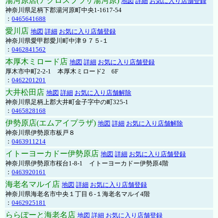
湯河原店(アクロスプラザ湯河原)
地図
詳細
お気に入り店舗登録
神奈川県足柄下郡湯河原町中央1-1617-54
：
0465641688
愛川店
地図
詳細
お気に入り店舗登録
神奈川県愛甲郡愛川町中津９７５-１
：
0462841562
本厚木ミロード店
地図
詳細
お気に入り店舗登録
厚木市中町2-2-1 本厚木ミロード2 6F
：
0462201201
大井松田店
地図
詳細
お気に入り店舗解除
神奈川県足柄上郡大井町金子字中の町325-1
：
0465828168
伊勢原店(エムアイプラザ)
地図
詳細
お気に入り店舗解除
神奈川県伊勢原市板戸８
：
0463911214
イトーヨーカドー伊勢原店
地図
詳細
お気に入り店舗登録
神奈川県伊勢原市桜台1-8-1 イトーヨーカドー伊勢原4階
：
0463920161
海老名マルイ店
地図
詳細
お気に入り店舗登録
神奈川県海老名市中央１丁目６-１海老名マルイ4階
：
0462925181
ららぽーと海老名店
地図
詳細
お気に入り店舗登録