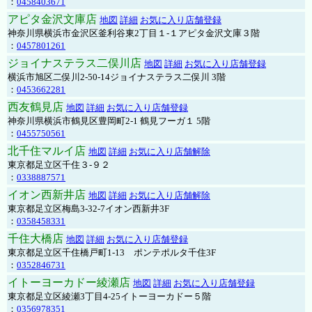
：
0458403671
アピタ金沢文庫店
地図
詳細
お気に入り店舗登録
神奈川県横浜市金沢区釜利谷東2丁目１-１アピタ金沢文庫３階
：
0457801261
ジョイナステラス二俣川店
地図
詳細
お気に入り店舗登録
横浜市旭区二俣川2-50-14ジョイナステラス二俣川 3階
：
0453662281
西友鶴見店
地図
詳細
お気に入り店舗登録
神奈川県横浜市鶴見区豊岡町2-1 鶴見フーガ１ 5階
：
0455750561
北千住マルイ店
地図
詳細
お気に入り店舗解除
東京都足立区千住３-９２
：
0338887571
イオン西新井店
地図
詳細
お気に入り店舗解除
東京都足立区梅島3-32-7イオン西新井3F
：
0358458331
千住大橋店
地図
詳細
お気に入り店舗登録
東京都足立区千住橋戸町1-13 ポンテポルタ千住3F
：
0352846731
イトーヨーカドー綾瀬店
地図
詳細
お気に入り店舗登録
東京都足立区綾瀬3丁目4-25イトーヨーカドー５階
：
0356978351