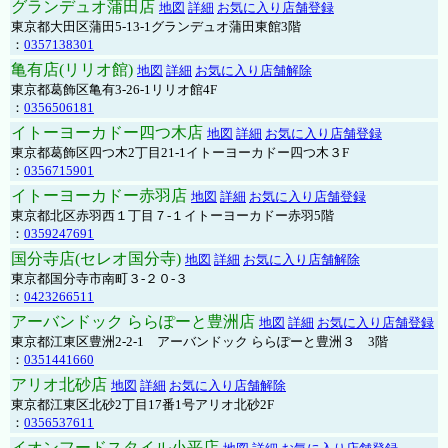
グランデュオ蒲田店
地図
詳細
お気に入り店舗登録
東京都大田区蒲田5-13-1グランデュオ蒲田東館3階
：
0357138301
亀有店(リリオ館)
地図
詳細
お気に入り店舗解除
東京都葛飾区亀有3-26-1リリオ館4F
：
0356506181
イトーヨーカドー四つ木店
地図
詳細
お気に入り店舗登録
東京都葛飾区四つ木2丁目21-1イトーヨーカドー四つ木３F
：
0356715901
イトーヨーカドー赤羽店
地図
詳細
お気に入り店舗登録
東京都北区赤羽西１丁目７-１イトーヨーカドー赤羽5階
：
0359247691
国分寺店(セレオ国分寺)
地図
詳細
お気に入り店舗解除
東京都国分寺市南町３-２０-３
：
0423266511
アーバンドック ららぽーと豊洲店
地図
詳細
お気に入り店舗登録
東京都江東区豊洲2-2-1 アーバンドック ららぽーと豊洲３ 3階
：
0351441660
アリオ北砂店
地図
詳細
お気に入り店舗解除
東京都江東区北砂2丁目17番1号アリオ北砂2F
：
0356537611
イオンフードスタイル小平店