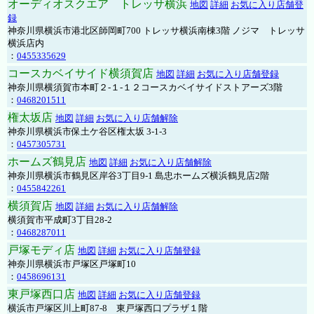
オーディオスクエア トレッサ横浜
地図
詳細
お気に入り店舗登
録
神奈川県横浜市港北区師岡町700 トレッサ横浜南棟3階 ノジマ トレッサ
横浜店内
：
0455335629
コースカベイサイド横須賀店
地図
詳細
お気に入り店舗登録
神奈川県横須賀市本町２-１-１２コースカベイサイドストアーズ3階
：
0468201511
権太坂店
地図
詳細
お気に入り店舗解除
神奈川県横浜市保土ケ谷区権太坂 3-1-3
：
0457305731
ホームズ鶴見店
地図
詳細
お気に入り店舗解除
神奈川県横浜市鶴見区岸谷3丁目9-1 島忠ホームズ横浜鶴見店2階
：
0455842261
横須賀店
地図
詳細
お気に入り店舗解除
横須賀市平成町3丁目28-2
：
0468287011
戸塚モディ店
地図
詳細
お気に入り店舗登録
神奈川県横浜市戸塚区戸塚町10
：
0458696131
東戸塚西口店
地図
詳細
お気に入り店舗登録
横浜市戸塚区川上町87-8 東戸塚西口プラザ１階