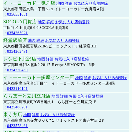
イトーヨーカドー曳舟店
地図
詳細
お気に入り店舗解除
東京都墨田区京島１丁目２-１イトーヨーカドー曳舟店４階
：
0356551051
SOCOLA用賀店
地図
詳細
お気に入り店舗登録
世田谷区上用賀6-6-6 SOCOLA用賀3階
：
0354265021
経堂駅前店
地図
詳細
お気に入り店舗登録
東京都世田谷区宮坂2-19-5ピーコックストア経堂店B1F
：
0354262431
レシピ下北沢店
地図
詳細
お気に入り店舗登録
東京都世田谷区北沢2-20-17 Ｒecipe SHIMOKITA 6階
：
0354330450
イトーヨーカドー多摩センター店
地図
詳細
お気に入り店舗登録
東京都多摩市落合1丁目44 イトーヨーカドー多摩センター店4階
：
0423110191
ららぽーと立川立飛店
地図
詳細
お気に入り店舗登録
東京都立川市泉町935番地の1 ららぽーと立川立飛1F
：
0425486201
東寺方店
地図
詳細
お気に入り店舗登録
東京都多摩市東寺方６６０?１ サミットストア東寺方店２F
：
0423573461