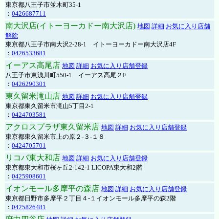
東京都八王子市並木町35-1
：
0426687711
南大沢店(イトーヨーカドー南大沢店)
地図
詳細
お気に入り店舗
解除
東京都八王子市南大沢2-28-1 イトーヨーカドー南大沢店4F
：
0426533681
イーアス高尾店
地図
詳細
お気に入り店舗登録
八王子市東浅川町550-1 イーアス高尾２F
：
0426290301
東久留米滝山店
地図
詳細
お気に入り店舗登録
東京都東久留米市滝山5丁目2-1
：
0424703581
アクロスプラザ東久留米店
地図
詳細
お気に入り店舗登録
東京都東久留米市上の原２-３-１８
：
0424705701
リコパ東大和店
地図
詳細
お気に入り店舗登録
東京都東大和市桜ヶ丘2-142-1 LICOPA東大和2階
：
0425908601
イオンモール多摩平の森店
地図
詳細
お気に入り店舗登録
東京都日野市多摩平２丁目４-１イオンモール多摩平の森2階
：
0425826481