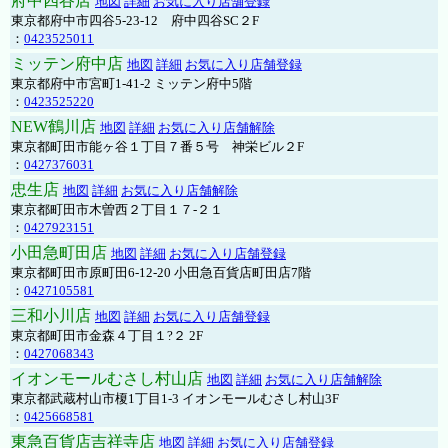
府中四谷店
地図
詳細
お気に入り店舗登録
東京都府中市四谷5-23-12 府中四谷SC２F
：
0423525011
ミッテン府中店
地図
詳細
お気に入り店舗登録
東京都府中市宮町1-41-2 ミッテン府中5階
：
0423525220
NEW鶴川店
地図
詳細
お気に入り店舗解除
東京都町田市能ヶ谷１丁目７番５号 神栄ビル２F
：
0427376031
忠生店
地図
詳細
お気に入り店舗解除
東京都町田市木曽西２丁目１７-２１
：
0427923151
小田急町田店
地図
詳細
お気に入り店舗登録
東京都町田市原町田6-12-20 小田急百貨店町田店7階
：
0427105581
三和小川店
地図
詳細
お気に入り店舗登録
東京都町田市金森４丁目１?２ 2F
：
0427068343
イオンモールむさし村山店
地図
詳細
お気に入り店舗解除
東京都武蔵村山市榎1丁目1-3 イオンモールむさし村山3F
：
0425668581
東急百貨店吉祥寺店
地図
詳細
お気に入り店舗登録