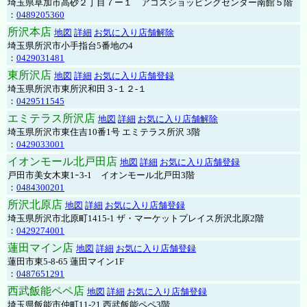
埼玉県草加市高砂２丁目７ー１ アコスショッピングセンター南館５階
：
0489205360
所沢本店
地図
詳細
お気に入り店舗解除
埼玉県所沢市小手指台5番地の4
：
0429031481
東所沢店
地図
詳細
お気に入り店舗登録
埼玉県所沢市東所沢和田３-１２-１
：
0429511545
エミテラス所沢店
地図
詳細
お気に入り店舗解除
埼玉県所沢市東住吉10番1号 エミテラス所沢 3階
：
0429033001
イオンモール北戸田店
地図
詳細
お気に入り店舗登録
戸田市美女木東1ｰ3‐1 イオンモール北戸田3階
：
0484300201
所沢北原店
地図
詳細
お気に入り店舗登録
埼玉県所沢市北原町1415-1 ザ・マーケットプレイス所沢北原2階
：
0429274001
蓮田マイン店
地図
詳細
お気に入り店舗登録
蓮田市東5-8-65 蓮田マイン1F
：
0487651291
西武飯能ペペ店
地図
詳細
お気に入り店舗登録
埼玉県飯能市仲町11-21 西武飯能ペペ3階