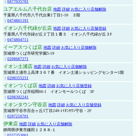
：
0477035701
ユアエルム八千代台店
地図
詳細
お気に入り店舗解除
千葉県八千代市八千代台東1丁目1-10 ３階
：
0474861191
イオン八千代緑が丘店
地図
詳細
お気に入り店舗登録
千葉県八千代市緑が丘２丁目１番３ イオン八千代緑が丘３F
：
0474804711
イーアスつくば店
地図
詳細
お気に入り店舗解除
茨城県つくば市研究学園5-19
：
0298687271
イオン土浦店
地図
詳細
お気に入り店舗解除
茨城県土浦市上高津３６７番 イオン土浦ショッピングセンター1階
：
0298355251
イオンつくば店
地図
詳細
お気に入り店舗登録
茨城県つくば市稲岡66-1 イオンモールつくば 3F
：
0298392241
イオンタウン守谷店
地図
詳細
お気に入り店舗登録
茨城県守谷市百合ヶ丘3丁目249-1ｲｵﾝﾀｳﾝ守谷・2F
：
0297210701
伊東店
地図
詳細
お気に入り店舗解除
静岡県伊東市鎌田１２８８-１
：
0557353001