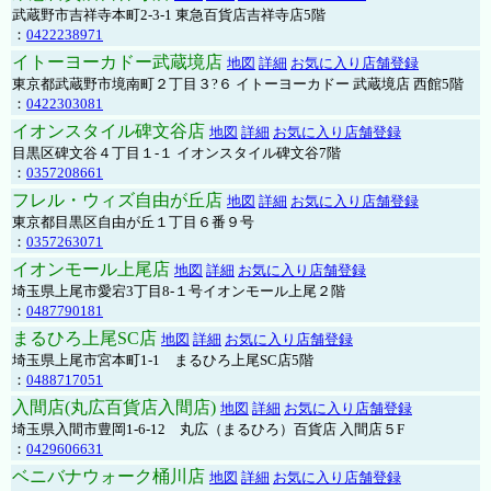
武蔵野市吉祥寺本町2-3-1 東急百貨店吉祥寺店5階
：
0422238971
イトーヨーカドー武蔵境店
地図
詳細
お気に入り店舗登録
東京都武蔵野市境南町２丁目３?６ イトーヨーカドー 武蔵境店 西館5階
：
0422303081
イオンスタイル碑文谷店
地図
詳細
お気に入り店舗登録
目黒区碑文谷４丁目１-１ イオンスタイル碑文谷7階
：
0357208661
フレル・ウィズ自由が丘店
地図
詳細
お気に入り店舗登録
東京都目黒区自由が丘１丁目６番９号
：
0357263071
イオンモール上尾店
地図
詳細
お気に入り店舗登録
埼玉県上尾市愛宕3丁目8-１号イオンモール上尾２階
：
0487790181
まるひろ上尾SC店
地図
詳細
お気に入り店舗登録
埼玉県上尾市宮本町1-1 まるひろ上尾SC店5階
：
0488717051
入間店(丸広百貨店入間店)
地図
詳細
お気に入り店舗登録
埼玉県入間市豊岡1-6-12 丸広（まるひろ）百貨店 入間店５F
：
0429606631
ベニバナウォーク桶川店
地図
詳細
お気に入り店舗登録