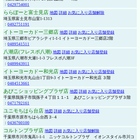
：
0429754001
ららぽーと富士見店
地図
詳細
お気に入り店舗解除
埼玉県富士見市山室1-1313
：
0492751191
イトーヨーカドー三郷店
地図
詳細
お気に入り店舗登録
埼玉県三郷市ピアラシティ1-1-1 イトーヨーカドー三郷店2階
：
0489541511
八潮店(フレスポ八潮)
地図
詳細
お気に入り店舗登録
埼玉県八潮市大瀬1-1-3 フレスポ八潮3F
：
0489943911
イトーヨーカドー和光店
地図
詳細
お気に入り店舗登録
埼玉県和光市丸山台1丁目9-3 イトーヨーカドー和光店 ３階
：
0484513661
あびこショッピングプラザ店
地図
詳細
お気に入り店舗登録
千葉県我孫子市我孫子４丁目１１-１ あびこショッピングプラザ３階
：
0471792161
ユニモちはら台店
地図
詳細
お気に入り店舗登録
千葉県市原市ちはら台西３-４
：
0436760100
コルトンプラザ店
地図
詳細
お気に入り店舗解除
千葉県市川市鬼高1-1-1 ニッケコルトンプラザ イオンスタイル市川コ