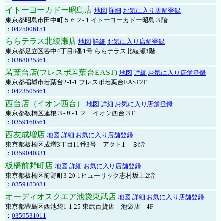
イトーヨーカドー昭島店
地図
詳細
お気に入り店舗登録
東京都昭島市田中町５６２-１イトーヨーカドー昭島３階
：
0425006151
ららテラス北綾瀬店
地図
詳細
お気に入り店舗登録
東京都足立区谷中4丁目8番1号 ららテラス北綾瀬3階
：
0368025361
若葉台店(フレスポ若葉台EAST)
地図
詳細
お気に入り店舗登録
東京都稲城市若葉台2-1-1 フレスポ若葉台EAST2F
：
0423505661
西台店（イオン西台）
地図
詳細
お気に入り店舗登録
東京都板橋区蓮根３-８-１２ イオン西台３F
：
0359160561
西友成増店
地図
詳細
お気に入り店舗登録
東京都板橋区成増3丁目11番3号 アクト1 ３階
：
0359040831
板橋前野町店
地図
詳細
お気に入り店舗登録
東京都板橋区前野町3-20-1ヒューリック志村坂上2階
：
0359183031
オーディオスクエア池袋東武店
地図
詳細
お気に入り店舗登録
東京都豊島区西池袋1-1-25 東武百貨店 池袋店 4F
：
0359531011