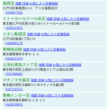
葛西店
地図
詳細
お気に入り店舗登録
江戸川区東葛西9-3-3 アリオ葛西店2F
：
0356677301
イトーヨーカドー小岩店
地図
詳細
お気に入り店舗登録
東京都江戸川区西小岩1-24-1イトーヨーカドー小岩5階
：
0356125051
イオン船堀店
地図
詳細
お気に入り店舗登録
江戸川区船堀1丁目1-51
：
0368085270
青梅統合館
地図
詳細
お気に入り店舗登録
東京都青梅市今寺５-１-１
：
0428321215
上池台東急ストア店
地図
詳細
お気に入り店舗登録
東京都大田区上池台5-23-5東急ストア上池台店2階
：
0337488081
マチノマ大森店
地図
詳細
お気に入り店舗登録
東京都大田区大森町3-1-38マチノマ大森2階
：
0357535311
青梅インター店
地図
詳細
お気に入り店舗登録
東京都青梅市新町６-１６-１１
：
0428339031