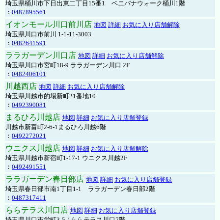
埼玉県桶川市下日出東二丁目15番1 ベニバナウォーク桶川1階
：
0487895561
イオンモール川口前川店
地図
詳細
お気に入り店舗解除
埼玉県川口市前川 1-1-11-3003
：
0482641591
ララガーデン川口店
地図
詳細
お気に入り店舗解除
埼玉県川口市宮町18-9 ララガーデン川口 2F
：
0482406101
川越西店
地図
詳細
お気に入り店舗解除
埼玉県川越市的場新町21番地10
：
0492390081
まるひろ川越店
地図
詳細
お気に入り店舗登録
川越市新富町2-6-1まるひろ川越6階
：
0492272021
ウニクス川越店
地図
詳細
お気に入り店舗解除
埼玉県川越市新宿町1-17-1 ウニクス川越2F
：
0492491551
ララガーデン春日部店
地図
詳細
お気に入り店舗登録
埼玉県春日部市南1丁目1-1 ララガーデン春日部2階
：
0487317411
ららテラス川口店
地図
詳細
お気に入り店舗登録
埼玉県川口市栄町3-5-1ららテラス川口7階