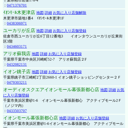
千葉県柏市若柴178-4
：
0471376701
ｲｵﾝﾓｰﾙ木更津店
地図
詳細
お気に入り店舗解除
木更津市築地1番4 ｲｵﾝﾓｰﾙ木更津1F
：
0438306971
ユーカリが丘店
地図
詳細
お気に入り店舗登録
佐倉市西ユーカリが丘6丁目12番地3 イオンタウンユーカリが丘東街
区3階
：
0434603171
アリオ蘇我店
地図
詳細
お気に入り店舗登録
千葉県千葉市中央区川崎町52-7 アリオ蘇我店２F
：
0432082131
イオン銚子店
地図
詳細
お気に入り店舗登録
千葉県銚子市三崎町2丁目2660-1 イオン銚子ショッピングセンター２Ｆ
：
0479303211
オーディオスクエアイオンモール幕張新都心店
地図
詳細
お気
に入り店舗登録
千葉市美浜区豊砂1-6 イオンモール幕張新都心 アクティブモール2Ｆ
（ノジマ内）
：
0433503707
イオンモール幕張新都心店
地図
詳細
お気に入り店舗登録
千葉県千葉市美浜区豊砂1-6イオンモール幕張新都心 アクティブモール