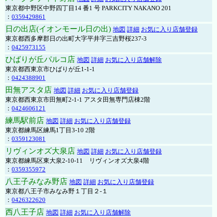
東京都中野区中野四丁目14 番1 号 PARKCITY NAKANO 201
：
0359429861
日の出店(イオンモール日の出)
地図
詳細
お気に入り店舗登録
東京都西多摩郡日の出町大字平井字三吉野桜237-3
：
0425973155
ひばりが丘パルコ店
地図
詳細
お気に入り店舗解除
東京都西東京市ひばりが丘1-1-1
：
0424388901
田無アスタ店
地図
詳細
お気に入り店舗登録
東京都西東京市田無町2-1-1 アスタ田無専門店棟2階
：
0424606121
練馬駅前店
地図
詳細
お気に入り店舗登録
東京都練馬区練馬1丁目3-10 2階
：
0359123081
リヴィンオズ大泉店
地図
詳細
お気に入り店舗登録
東京都練馬区東大泉2-10-11 リヴィンオズ大泉4階
：
0359355972
八王子みなみ野店
地図
詳細
お気に入り店舗登録
東京都八王子市みなみ野１丁目２-１
：
0426322620
西八王子店
地図
詳細
お気に入り店舗解除