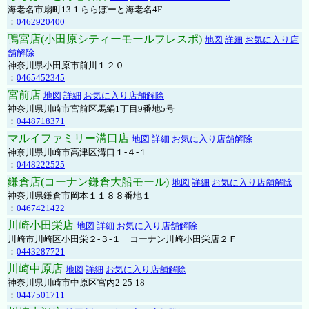
海老名市扇町13-1 ららぽーと海老名4F
：
0462920400
鴨宮店(小田原シティーモールフレスポ)
地図
詳細
お気に入り店
舗解除
神奈川県小田原市前川１２０
：
0465452345
宮前店
地図
詳細
お気に入り店舗解除
神奈川県川崎市宮前区馬絹1丁目9番地5号
：
0448718371
マルイファミリー溝口店
地図
詳細
お気に入り店舗解除
神奈川県川崎市高津区溝口１-４-１
：
0448222525
鎌倉店(コーナン鎌倉大船モール)
地図
詳細
お気に入り店舗解除
神奈川県鎌倉市岡本１１８８番地１
：
0467421422
川崎小田栄店
地図
詳細
お気に入り店舗解除
川崎市川崎区小田栄２‐３‐１ コーナン川崎小田栄店２Ｆ
：
0443287721
川崎中原店
地図
詳細
お気に入り店舗解除
神奈川県川崎市中原区宮内2-25-18
：
0447501711