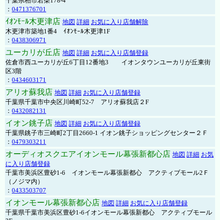
千葉県柏市若柴178-4
：
0471376701
ｲｵﾝﾓｰﾙ木更津店
地図
詳細
お気に入り店舗解除
木更津市築地1番4 ｲｵﾝﾓｰﾙ木更津1F
：
0438306971
ユーカリが丘店
地図
詳細
お気に入り店舗登録
佐倉市西ユーカリが丘6丁目12番地3 イオンタウンユーカリが丘東街
区3階
：
0434603171
アリオ蘇我店
地図
詳細
お気に入り店舗登録
千葉県千葉市中央区川崎町52-7 アリオ蘇我店２F
：
0432082131
イオン銚子店
地図
詳細
お気に入り店舗登録
千葉県銚子市三崎町2丁目2660-1 イオン銚子ショッピングセンター２Ｆ
：
0479303211
オーディオスクエアイオンモール幕張新都心店
地図
詳細
お気
に入り店舗登録
千葉市美浜区豊砂1-6 イオンモール幕張新都心 アクティブモール2Ｆ
（ノジマ内）
：
0433503707
イオンモール幕張新都心店
地図
詳細
お気に入り店舗登録
千葉県千葉市美浜区豊砂1-6イオンモール幕張新都心 アクティブモール