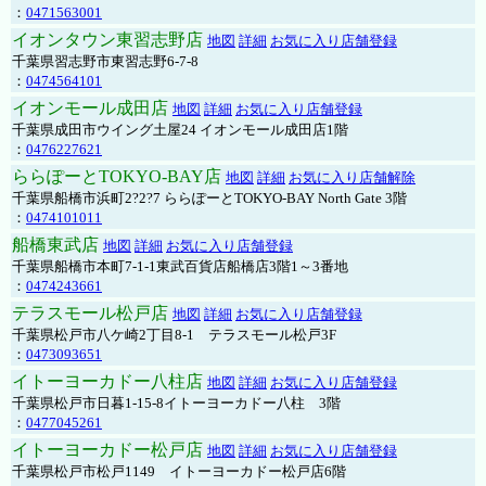
：
0471563001
イオンタウン東習志野店
地図
詳細
お気に入り店舗登録
千葉県習志野市東習志野6-7-8
：
0474564101
イオンモール成田店
地図
詳細
お気に入り店舗登録
千葉県成田市ウイング土屋24 イオンモール成田店1階
：
0476227621
ららぽーとTOKYO-BAY店
地図
詳細
お気に入り店舗解除
千葉県船橋市浜町2?2?7 ららぽーとTOKYO-BAY North Gate 3階
：
0474101011
船橋東武店
地図
詳細
お気に入り店舗登録
千葉県船橋市本町7-1-1東武百貨店船橋店3階1～3番地
：
0474243661
テラスモール松戸店
地図
詳細
お気に入り店舗登録
千葉県松戸市八ケ崎2丁目8-1 テラスモール松戸3F
：
0473093651
イトーヨーカドー八柱店
地図
詳細
お気に入り店舗登録
千葉県松戸市日暮1-15-8イトーヨーカドー八柱 3階
：
0477045261
イトーヨーカドー松戸店
地図
詳細
お気に入り店舗登録
千葉県松戸市松戸1149 イトーヨーカドー松戸店6階