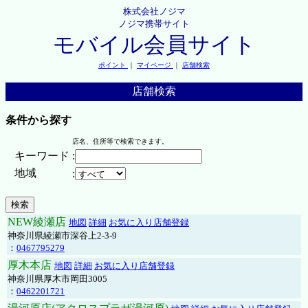
株式会社ノジマ
ノジマ携帯サイト
モバイル会員サイト
ポイント
｜
マイページ
｜
店舗検索
店舗検索
条件から探す
店名、住所等で検索できます。
キーワード
:
地域
:
NEW綾瀬店
地図
詳細
お気に入り店舗登録
神奈川県綾瀬市深谷上2-3-9
：
0467795279
厚木本店
地図
詳細
お気に入り店舗登録
神奈川県厚木市岡田3005
：
0462201721