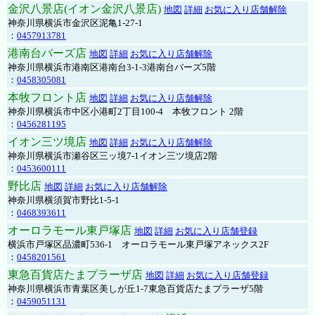
金沢八景店(イオン金沢八景店)
地図
詳細
お気に入り店舗解除
神奈川県横浜市金沢区泥亀1-27-1
：
0457913781
港南台バーズ店
地図
詳細
お気に入り店舗解除
神奈川県横浜市港南区港南台3-1-3港南台バーズ5階
：
0458305081
本牧フロント店
地図
詳細
お気に入り店舗解除
神奈川県横浜市中区小港町2丁目100-4 本牧フロント 2階
：
0456281195
イオン三ツ境店
地図
詳細
お気に入り店舗解除
神奈川県横浜市瀬谷区三ッ境7-1イオン三ツ境店2階
：
0453600111
野比店
地図
詳細
お気に入り店舗解除
神奈川県横須賀市野比1-5-1
：
0468393611
オーロラモール東戸塚店
地図
詳細
お気に入り店舗登録
横浜市戸塚区品濃町536-1 オーロラモール東戸塚アネックス2F
：
0458201561
東急百貨店たまプラーザ店
地図
詳細
お気に入り店舗登録
神奈川県横浜市青葉区美しが丘1-7東急百貨店たまプラーザ5階
：
0459051131