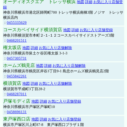
オーディオスクエア トレッサ横浜
地図
詳細
お気に入り店舗登
録
神奈川県横浜市港北区師岡町700 トレッサ横浜南棟3階 ノジマ トレッサ
横浜店内
：
0455335629
コースカベイサイド横須賀店
地図
詳細
お気に入り店舗登録
神奈川県横須賀市本町２-１-１２コースカベイサイドストアーズ3階
：
0468201511
権太坂店
地図
詳細
お気に入り店舗解除
神奈川県横浜市保土ケ谷区権太坂 3-1-3
：
0457305731
ホームズ鶴見店
地図
詳細
お気に入り店舗解除
神奈川県横浜市鶴見区岸谷3丁目9-1 島忠ホームズ横浜鶴見店2階
：
0455842261
横須賀店
地図
詳細
お気に入り店舗解除
横須賀市平成町3丁目28-2
：
0468287011
戸塚モディ店
地図
詳細
お気に入り店舗登録
神奈川県横浜市戸塚区戸塚町10
：
0458696131
東戸塚西口店
地図
詳細
お気に入り店舗登録
横浜市戸塚区川上町87-8 東戸塚西口プラザ１階