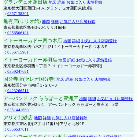
グランデュオ蒲田店
地図
詳細
お気に入り店舗登録
東京都大田区蒲田5-13-1グランデュオ蒲田東館3階
：
0357138301
亀有店(リリオ館)
地図
詳細
お気に入り店舗解除
東京都葛飾区亀有3-26-1リリオ館4F
：
0356506181
イトーヨーカドー四つ木店
地図
詳細
お気に入り店舗登録
東京都葛飾区四つ木2丁目21-1イトーヨーカドー四つ木３F
：
0356715901
イトーヨーカドー赤羽店
地図
詳細
お気に入り店舗登録
東京都北区赤羽西１丁目７-１イトーヨーカドー赤羽5階
：
0359247691
国分寺店(セレオ国分寺)
地図
詳細
お気に入り店舗解除
東京都国分寺市南町３-２０-３
：
0423266511
アーバンドック ららぽーと豊洲店
地図
詳細
お気に入り店舗登録
東京都江東区豊洲2-2-1 アーバンドック ららぽーと豊洲３ 3階
：
0351441660
アリオ北砂店
地図
詳細
お気に入り店舗解除
東京都江東区北砂2丁目17番1号アリオ北砂2F
：
0356537611
イオンフードスタイル小平店