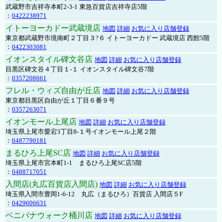
武蔵野市吉祥寺本町2-3-1 東急百貨店吉祥寺店5階
：
0422238971
イトーヨーカドー武蔵境店
地図
詳細
お気に入り店舗登録
東京都武蔵野市境南町２丁目３?６ イトーヨーカドー 武蔵境店 西館5階
：
0422303081
イオンスタイル碑文谷店
地図
詳細
お気に入り店舗登録
目黒区碑文谷４丁目１-１ イオンスタイル碑文谷7階
：
0357208661
フレル・ウィズ自由が丘店
地図
詳細
お気に入り店舗登録
東京都目黒区自由が丘１丁目６番９号
：
0357263071
イオンモール上尾店
地図
詳細
お気に入り店舗登録
埼玉県上尾市愛宕3丁目8-１号イオンモール上尾２階
：
0487790181
まるひろ上尾SC店
地図
詳細
お気に入り店舗登録
埼玉県上尾市宮本町1-1 まるひろ上尾SC店5階
：
0488717051
入間店(丸広百貨店入間店)
地図
詳細
お気に入り店舗登録
埼玉県入間市豊岡1-6-12 丸広（まるひろ）百貨店 入間店５F
：
0429606631
ベニバナウォーク桶川店
地図
詳細
お気に入り店舗登録