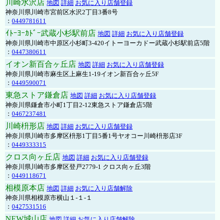
川崎水沢店
地図
詳細
お気に入り店舗登録
神奈川県川崎市宮前区水沢2丁目3番8号
：
0449781611
ｲﾄｰﾖｰｶﾄﾞｰ武蔵小杉駅前店
地図
詳細
お気に入り店舗登録
神奈川県川崎市中原区小杉町3-420イトーヨーカドー武蔵小杉駅前店5階
：
0447380611
イオン新百合ヶ丘店
地図
詳細
お気に入り店舗登録
神奈川県川崎市麻生区上麻生1-19イオン新百合ヶ丘5F
：
0449590071
東急ストア鎌倉店
地図
詳細
お気に入り店舗登録
神奈川県鎌倉市小町1丁目2-12東急ストア鎌倉店5階
：
0467237481
川崎枡形店
地図
詳細
お気に入り店舗登録
神奈川県川崎市多摩区枡形1丁目5番1号ヤオコー川崎枡形店3F
：
0449333315
クロス向ヶ丘店
地図
詳細
お気に入り店舗登録
神奈川県川崎市多摩区登戸2779-1 クロス向ヶ丘3階
：
0449118671
相模原本店
地図
詳細
お気に入り店舗解除
神奈川県相模原市横山１-１-１
：
0427531516
NEW城山店
地図
詳細
お気に入り店舗解除