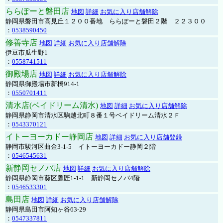
ららぽーと磐田店
地図
詳細
お気に入り店舗解除
静岡県磐田市高見丘１２００番地 ららぽーと磐田２階 ２２３００
：
0538590450
修善寺店
地図
詳細
お気に入り店舗解除
伊豆市瓜生野1
：
0558741511
御殿場店
地図
詳細
お気に入り店舗解除
静岡県御殿場市新橋914-1
：
0550701411
清水店(ベイドリーム清水)
地図
詳細
お気に入り店舗解除
静岡県静岡市清水区駒越北町８番１号ベイドリーム清水２Ｆ
：
0543370121
イトーヨーカドー静岡店
地図
詳細
お気に入り店舗登録
静岡市駿河区曲金3-1-5 イトーヨーカドー静岡２階
：
0546545631
新静岡セノバ店
地図
詳細
お気に入り店舗解除
静岡県静岡市葵区鷹匠1-1-1 新静岡セノバ4階
：
0546533301
島田店
地図
詳細
お気に入り店舗解除
静岡県島田市阿知ヶ谷63-29
：
0547337811