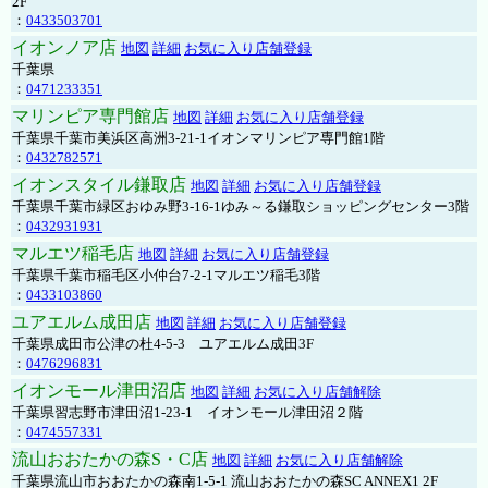
2F
：
0433503701
イオンノア店
地図
詳細
お気に入り店舗登録
千葉県
：
0471233351
マリンピア専門館店
地図
詳細
お気に入り店舗登録
千葉県千葉市美浜区高洲3-21-1イオンマリンピア専門館1階
：
0432782571
イオンスタイル鎌取店
地図
詳細
お気に入り店舗登録
千葉県千葉市緑区おゆみ野3-16-1ゆみ～る鎌取ショッピングセンター3階
：
0432931931
マルエツ稲毛店
地図
詳細
お気に入り店舗登録
千葉県千葉市稲毛区小仲台7-2-1マルエツ稲毛3階
：
0433103860
ユアエルム成田店
地図
詳細
お気に入り店舗登録
千葉県成田市公津の杜4-5-3 ユアエルム成田3F
：
0476296831
イオンモール津田沼店
地図
詳細
お気に入り店舗解除
千葉県習志野市津田沼1-23-1 イオンモール津田沼２階
：
0474557331
流山おおたかの森S・C店
地図
詳細
お気に入り店舗解除
千葉県流山市おおたかの森南1-5-1 流山おおたかの森SC ANNEX1 2F