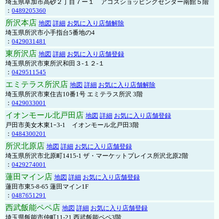
埼玉県草加市高砂２丁目７ー１ アコスショッピングセンター南館５階
：
0489205360
所沢本店
地図
詳細
お気に入り店舗解除
埼玉県所沢市小手指台5番地の4
：
0429031481
東所沢店
地図
詳細
お気に入り店舗登録
埼玉県所沢市東所沢和田３-１２-１
：
0429511545
エミテラス所沢店
地図
詳細
お気に入り店舗解除
埼玉県所沢市東住吉10番1号 エミテラス所沢 3階
：
0429033001
イオンモール北戸田店
地図
詳細
お気に入り店舗登録
戸田市美女木東1ｰ3‐1 イオンモール北戸田3階
：
0484300201
所沢北原店
地図
詳細
お気に入り店舗登録
埼玉県所沢市北原町1415-1 ザ・マーケットプレイス所沢北原2階
：
0429274001
蓮田マイン店
地図
詳細
お気に入り店舗登録
蓮田市東5-8-65 蓮田マイン1F
：
0487651291
西武飯能ペペ店
地図
詳細
お気に入り店舗登録
埼玉県飯能市仲町11-21 西武飯能ペペ3階