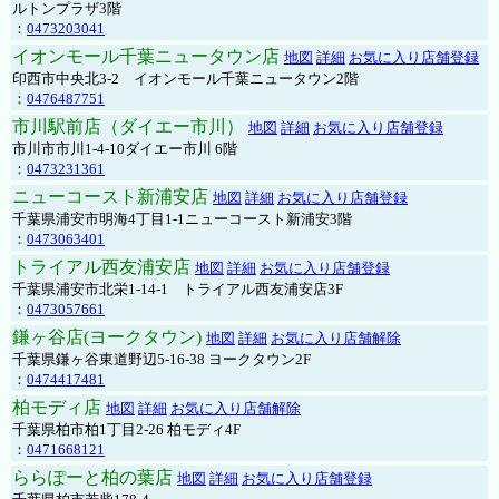
ルトンプラザ3階
：
0473203041
イオンモール千葉ニュータウン店
地図
詳細
お気に入り店舗登録
印西市中央北3-2 イオンモール千葉ニュータウン2階
：
0476487751
市川駅前店（ダイエー市川）
地図
詳細
お気に入り店舗登録
市川市市川1-4-10ダイエー市川 6階
：
0473231361
ニューコースト新浦安店
地図
詳細
お気に入り店舗登録
千葉県浦安市明海4丁目1-1ニューコースト新浦安3階
：
0473063401
トライアル西友浦安店
地図
詳細
お気に入り店舗登録
千葉県浦安市北栄1-14-1 トライアル西友浦安店3F
：
0473057661
鎌ヶ谷店(ヨークタウン)
地図
詳細
お気に入り店舗解除
千葉県鎌ヶ谷東道野辺5-16-38 ヨークタウン2F
：
0474417481
柏モディ店
地図
詳細
お気に入り店舗解除
千葉県柏市柏1丁目2-26 柏モディ4F
：
0471668121
ららぽーと柏の葉店
地図
詳細
お気に入り店舗登録