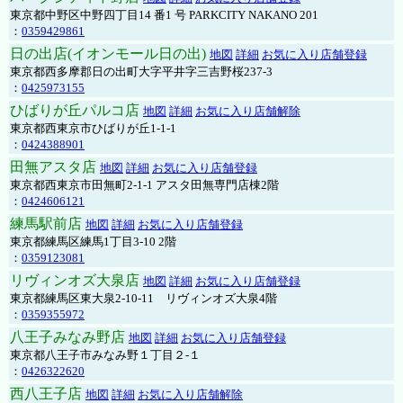
東京都中野区中野四丁目14 番1 号 PARKCITY NAKANO 201
：
0359429861
日の出店(イオンモール日の出)
地図
詳細
お気に入り店舗登録
東京都西多摩郡日の出町大字平井字三吉野桜237-3
：
0425973155
ひばりが丘パルコ店
地図
詳細
お気に入り店舗解除
東京都西東京市ひばりが丘1-1-1
：
0424388901
田無アスタ店
地図
詳細
お気に入り店舗登録
東京都西東京市田無町2-1-1 アスタ田無専門店棟2階
：
0424606121
練馬駅前店
地図
詳細
お気に入り店舗登録
東京都練馬区練馬1丁目3-10 2階
：
0359123081
リヴィンオズ大泉店
地図
詳細
お気に入り店舗登録
東京都練馬区東大泉2-10-11 リヴィンオズ大泉4階
：
0359355972
八王子みなみ野店
地図
詳細
お気に入り店舗登録
東京都八王子市みなみ野１丁目２-１
：
0426322620
西八王子店
地図
詳細
お気に入り店舗解除