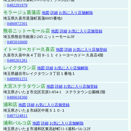
：
0482291979
モラージュ菖蒲店
地図
詳細
お気に入り店舗解除
埼玉県久喜市菖蒲町菖蒲6005番地1
：
0480872501
熊谷ニットーモール店
地図
詳細
お気に入り店舗登録
埼玉県熊谷市銀座2-245 ニットーモール3F
：
0485010600
イトーヨーカドー久喜店
地図
詳細
お気に入り店舗登録
久喜市久喜中央４丁目９-１１ イトーヨーカドー 久喜店4階
：
0480261281
レイクタウン店
地図
詳細
お気に入り店舗解除
埼玉県越谷市レイクタウン３丁目１番地１
：
0489901251
大宮ステラタウン店
地図
詳細
お気に入り店舗登録
埼玉県さいたま市北区宮原1-854-1 ステラタウン公園棟2階
：
0486618366
浦和店
地図
詳細
お気に入り店舗登録
埼玉県さいたま市緑区中尾５１０-１
：
0487124811
浦和パルコ店
地図
詳細
お気に入り店舗解除
埼玉県さいたま市浦和区東高砂町11-1浦和パルコ2F