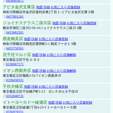
：
0458403671
アピタ金沢文庫店
地図
詳細
お気に入り店舗登録
神奈川県横浜市金沢区釜利谷東2丁目１-１アピタ金沢文庫３階
：
0457801261
ジョイナステラス二俣川店
地図
詳細
お気に入り店舗登録
横浜市旭区二俣川2-50-14ジョイナステラス二俣川 3階
：
0453662281
西友鶴見店
地図
詳細
お気に入り店舗登録
神奈川県横浜市鶴見区豊岡町2-1 鶴見フーガ１ 5階
：
0455750561
北千住マルイ店
地図
詳細
お気に入り店舗解除
東京都足立区千住３-９２
：
0338887571
イオン西新井店
地図
詳細
お気に入り店舗解除
東京都足立区梅島3-32-7イオン西新井3F
：
0358458331
千住大橋店
地図
詳細
お気に入り店舗登録
東京都足立区千住橋戸町1-13 ポンテポルタ千住3F
：
0352846731
イトーヨーカドー綾瀬店
地図
詳細
お気に入り店舗登録
東京都足立区綾瀬3丁目4-25イトーヨーカドー５階
：
0356978351