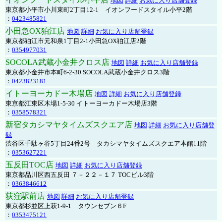
地図
詳細
お気に入り店舗登録
東京都小平市小川東町2丁目12-1 イオンフードスタイル小平2階
：
0423485821
小田急OX狛江店
地図
詳細
お気に入り店舗登録
東京都狛江市元和泉1丁目2-1小田急OX狛江店2階
：
0354977031
SOCOLA武蔵小金井クロス店
地図
詳細
お気に入り店舗登録
東京都小金井市本町6-2-30 SOCOLA武蔵小金井クロス3階
：
0423823181
イトーヨーカドー木場店
地図
詳細
お気に入り店舗登録
東京都江東区木場1-5-30 イトーヨーカドー木場店3階
：
0358578321
新宿タカシマヤタイムズスクエア店
地図
詳細
お気に入り店舗登
録
渋谷区千駄ヶ谷5丁目24番2号 タカシマヤタイムズスクエア本館11階
：
0353627221
五反田TOC店
地図
詳細
お気に入り店舗登録
東京都品川区西五反田 ７－２２－１７ TOCビル3階
：
0363846612
荻窪駅前店
地図
詳細
お気に入り店舗登録
東京都杉並区上萩1-9-1 タウンセブン６F
：
0353475121