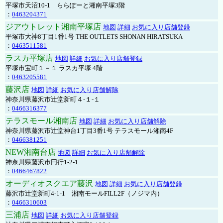
平塚市天沼10-1 ららぽーと湘南平塚3階
：
0463204371
ジアウトレット湘南平塚店
地図
詳細
お気に入り店舗登録
平塚市大神8丁目1番1号 THE OUTLETS SHONAN HIRATSUKA
：
0463511581
ラスカ平塚店
地図
詳細
お気に入り店舗登録
平塚市宝町１－１ ラスカ平塚 4階
：
0463205581
藤沢店
地図
詳細
お気に入り店舗解除
神奈川県藤沢市辻堂新町４-１-１
：
0466316377
テラスモール湘南店
地図
詳細
お気に入り店舗解除
神奈川県藤沢市辻堂神台1丁目3番1号 テラスモール湘南4F
：
0466381251
NEW湘南台店
地図
詳細
お気に入り店舗解除
神奈川県藤沢市円行1-2-1
：
0466467822
オーディオスクエア藤沢
地図
詳細
お気に入り店舗登録
藤沢市辻堂新町4-1-1 湘南モールFILL2F（ノジマ内）
：
0466310603
三浦店
地図
詳細
お気に入り店舗登録