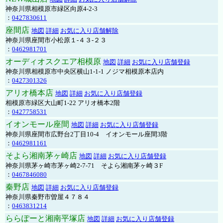
神奈川県相模原市緑区向原4-2-3
：
0427830611
座間店
地図
詳細
お気に入り店舗解除
神奈川県座間市小松原１-４３-２３
：
0462981701
オーディオスクエア相模原
地図
詳細
お気に入り店舗登録
神奈川県相模原市中央区横山1-1-1 ノジマ相模原本店内
：
0427301326
アリオ橋本店
地図
詳細
お気に入り店舗登録
相模原市緑区大山町1-22 アリオ橋本2階
：
0427758531
イオンモール座間
地図
詳細
お気に入り店舗登録
神奈川県座間市広野台2丁目10-4 イオンモール座間3階
：
0462981161
そよら湘南茅ヶ崎店
地図
詳細
お気に入り店舗登録
神奈川県茅ヶ崎市茅ヶ崎2‐7‐71 そよら湘南茅ヶ崎３F
：
0467846080
秦野店
地図
詳細
お気に入り店舗登録
神奈川県秦野市曽屋４７８４
：
0463831214
ららぽーと湘南平塚店
地図
詳細
お気に入り店舗登録