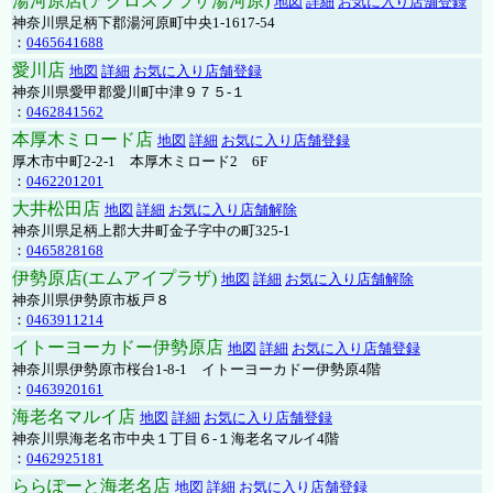
湯河原店(アクロスプラザ湯河原)
地図
詳細
お気に入り店舗登録
神奈川県足柄下郡湯河原町中央1-1617-54
：
0465641688
愛川店
地図
詳細
お気に入り店舗登録
神奈川県愛甲郡愛川町中津９７５-１
：
0462841562
本厚木ミロード店
地図
詳細
お気に入り店舗登録
厚木市中町2-2-1 本厚木ミロード2 6F
：
0462201201
大井松田店
地図
詳細
お気に入り店舗解除
神奈川県足柄上郡大井町金子字中の町325-1
：
0465828168
伊勢原店(エムアイプラザ)
地図
詳細
お気に入り店舗解除
神奈川県伊勢原市板戸８
：
0463911214
イトーヨーカドー伊勢原店
地図
詳細
お気に入り店舗登録
神奈川県伊勢原市桜台1-8-1 イトーヨーカドー伊勢原4階
：
0463920161
海老名マルイ店
地図
詳細
お気に入り店舗登録
神奈川県海老名市中央１丁目６-１海老名マルイ4階
：
0462925181
ららぽーと海老名店
地図
詳細
お気に入り店舗登録