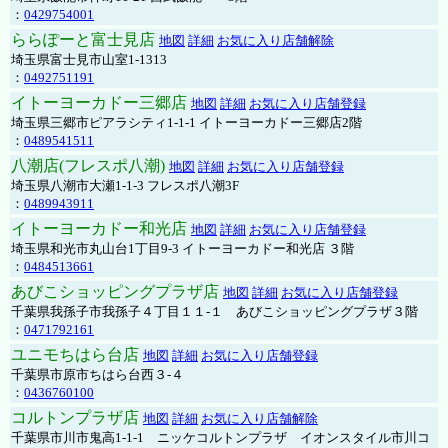
：
0429754001
ららぽーと富士見店
地図
詳細
お気に入り店舗解除
埼玉県富士見市山室1-1313
：
0492751191
イトーヨーカドー三郷店
地図
詳細
お気に入り店舗登録
埼玉県三郷市ピアラシティ1-1-1 イトーヨーカドー三郷店2階
：
0489541511
八潮店(フレスポ八潮)
地図
詳細
お気に入り店舗登録
埼玉県八潮市大瀬1-1-3 フレスポ八潮3F
：
0489943911
イトーヨーカドー和光店
地図
詳細
お気に入り店舗登録
埼玉県和光市丸山台1丁目9-3 イトーヨーカドー和光店 ３階
：
0484513661
あびこショッピングプラザ店
地図
詳細
お気に入り店舗登録
千葉県我孫子市我孫子４丁目１１-１ あびこショッピングプラザ３階
：
0471792161
ユニモちはら台店
地図
詳細
お気に入り店舗登録
千葉県市原市ちはら台西３-４
：
0436760100
コルトンプラザ店
地図
詳細
お気に入り店舗解除
千葉県市川市鬼高1-1-1 ニッケコルトンプラザ イオンスタイル市川コ