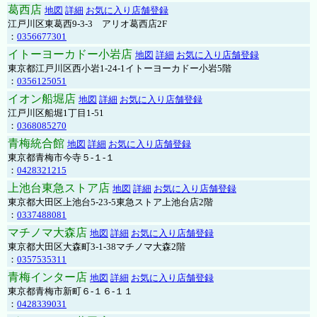
葛西店
地図
詳細
お気に入り店舗登録
江戸川区東葛西9-3-3 アリオ葛西店2F
：
0356677301
イトーヨーカドー小岩店
地図
詳細
お気に入り店舗登録
東京都江戸川区西小岩1-24-1イトーヨーカドー小岩5階
：
0356125051
イオン船堀店
地図
詳細
お気に入り店舗登録
江戸川区船堀1丁目1-51
：
0368085270
青梅統合館
地図
詳細
お気に入り店舗登録
東京都青梅市今寺５-１-１
：
0428321215
上池台東急ストア店
地図
詳細
お気に入り店舗登録
東京都大田区上池台5-23-5東急ストア上池台店2階
：
0337488081
マチノマ大森店
地図
詳細
お気に入り店舗登録
東京都大田区大森町3-1-38マチノマ大森2階
：
0357535311
青梅インター店
地図
詳細
お気に入り店舗登録
東京都青梅市新町６-１６-１１
：
0428339031