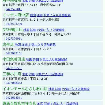
府中四谷店
地図
詳細
お気に入り店舗登録
東京都府中市四谷5-23-12 府中四谷SC２F
：
0423525011
ミッテン府中店
地図
詳細
お気に入り店舗登録
東京都府中市宮町1-41-2 ミッテン府中5階
：
0423525220
NEW鶴川店
地図
詳細
お気に入り店舗解除
東京都町田市能ヶ谷１丁目７番５号 神栄ビル２F
：
0427376031
忠生店
地図
詳細
お気に入り店舗解除
東京都町田市木曽西２丁目１７-２１
：
0427923151
小田急町田店
地図
詳細
お気に入り店舗登録
東京都町田市原町田6-12-20 小田急百貨店町田店7階
：
0427105581
三和小川店
地図
詳細
お気に入り店舗登録
東京都町田市金森４丁目１?２ 2F
：
0427068343
イオンモールむさし村山店
地図
詳細
お気に入り店舗解除
東京都武蔵村山市榎1丁目1-3 イオンモールむさし村山3F
：
0425668581
東急百貨店吉祥寺店
地図
詳細
お気に入り店舗登録