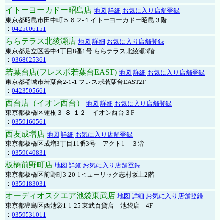
イトーヨーカドー昭島店
地図
詳細
お気に入り店舗登録
東京都昭島市田中町５６２-１イトーヨーカドー昭島３階
：
0425006151
ららテラス北綾瀬店
地図
詳細
お気に入り店舗登録
東京都足立区谷中4丁目8番1号 ららテラス北綾瀬3階
：
0368025361
若葉台店(フレスポ若葉台EAST)
地図
詳細
お気に入り店舗登録
東京都稲城市若葉台2-1-1 フレスポ若葉台EAST2F
：
0423505661
西台店（イオン西台）
地図
詳細
お気に入り店舗登録
東京都板橋区蓮根３-８-１２ イオン西台３F
：
0359160561
西友成増店
地図
詳細
お気に入り店舗登録
東京都板橋区成増3丁目11番3号 アクト1 ３階
：
0359040831
板橋前野町店
地図
詳細
お気に入り店舗登録
東京都板橋区前野町3-20-1ヒューリック志村坂上2階
：
0359183031
オーディオスクエア池袋東武店
地図
詳細
お気に入り店舗登録
東京都豊島区西池袋1-1-25 東武百貨店 池袋店 4F
：
0359531011