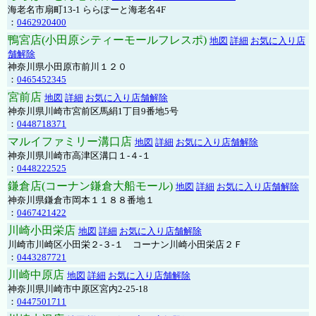
海老名市扇町13-1 ららぽーと海老名4F
：
0462920400
鴨宮店(小田原シティーモールフレスポ)
地図
詳細
お気に入り店
舗解除
神奈川県小田原市前川１２０
：
0465452345
宮前店
地図
詳細
お気に入り店舗解除
神奈川県川崎市宮前区馬絹1丁目9番地5号
：
0448718371
マルイファミリー溝口店
地図
詳細
お気に入り店舗解除
神奈川県川崎市高津区溝口１-４-１
：
0448222525
鎌倉店(コーナン鎌倉大船モール)
地図
詳細
お気に入り店舗解除
神奈川県鎌倉市岡本１１８８番地１
：
0467421422
川崎小田栄店
地図
詳細
お気に入り店舗解除
川崎市川崎区小田栄２‐３‐１ コーナン川崎小田栄店２Ｆ
：
0443287721
川崎中原店
地図
詳細
お気に入り店舗解除
神奈川県川崎市中原区宮内2-25-18
：
0447501711