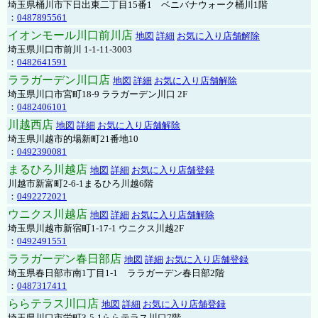
埼玉県桶川市下日出東二丁目15番1 ベニバナウォーク桶川1階
：
0487895561
イオンモール川口前川店
地図
詳細
お気に入り店舗解除
埼玉県川口市前川 1-1-11-3003
：
0482641591
ララガーデン川口店
地図
詳細
お気に入り店舗解除
埼玉県川口市宮町18-9 ララガーデン川口 2F
：
0482406101
川越西店
地図
詳細
お気に入り店舗解除
埼玉県川越市的場新町21番地10
：
0492390081
まるひろ川越店
地図
詳細
お気に入り店舗登録
川越市新富町2-6-1まるひろ川越6階
：
0492272021
ウニクス川越店
地図
詳細
お気に入り店舗解除
埼玉県川越市新宿町1-17-1 ウニクス川越2F
：
0492491551
ララガーデン春日部店
地図
詳細
お気に入り店舗登録
埼玉県春日部市南1丁目1-1 ララガーデン春日部2階
：
0487317411
ららテラス川口店
地図
詳細
お気に入り店舗登録
埼玉県川口市栄町3-5-1ららテラス川口7階