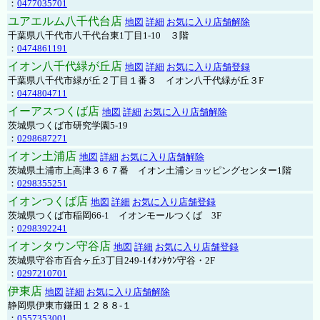
：
0477035701
ユアエルム八千代台店
地図
詳細
お気に入り店舗解除
千葉県八千代市八千代台東1丁目1-10 ３階
：
0474861191
イオン八千代緑が丘店
地図
詳細
お気に入り店舗登録
千葉県八千代市緑が丘２丁目１番３ イオン八千代緑が丘３F
：
0474804711
イーアスつくば店
地図
詳細
お気に入り店舗解除
茨城県つくば市研究学園5-19
：
0298687271
イオン土浦店
地図
詳細
お気に入り店舗解除
茨城県土浦市上高津３６７番 イオン土浦ショッピングセンター1階
：
0298355251
イオンつくば店
地図
詳細
お気に入り店舗登録
茨城県つくば市稲岡66-1 イオンモールつくば 3F
：
0298392241
イオンタウン守谷店
地図
詳細
お気に入り店舗登録
茨城県守谷市百合ヶ丘3丁目249-1ｲｵﾝﾀｳﾝ守谷・2F
：
0297210701
伊東店
地図
詳細
お気に入り店舗解除
静岡県伊東市鎌田１２８８-１
：
0557353001