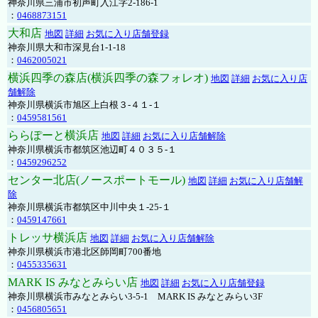
神奈川県三浦市初声町入江字2-186-1
：
0468873151
大和店
地図
詳細
お気に入り店舗登録
神奈川県大和市深見台1-1-18
：
0462005021
横浜四季の森店(横浜四季の森フォレオ)
地図
詳細
お気に入り店
舗解除
神奈川県横浜市旭区上白根３-４１-１
：
0459581561
ららぽーと横浜店
地図
詳細
お気に入り店舗解除
神奈川県横浜市都筑区池辺町４０３５-１
：
0459296252
センター北店(ノースポートモール)
地図
詳細
お気に入り店舗解
除
神奈川県横浜市都筑区中川中央１-25-１
：
0459147661
トレッサ横浜店
地図
詳細
お気に入り店舗解除
神奈川県横浜市港北区師岡町700番地
：
0455335631
MARK IS みなとみらい店
地図
詳細
お気に入り店舗登録
神奈川県横浜市みなとみらい3-5-1 MARK IS みなとみらい3F
：
0456805651