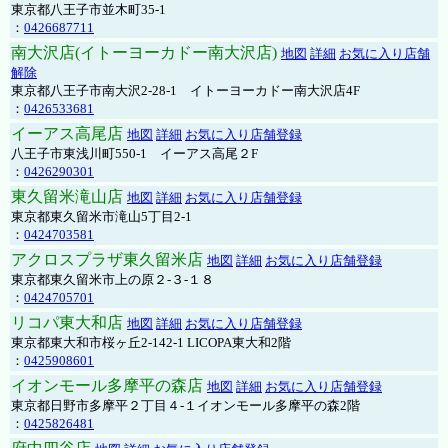
東京都八王子市並木町35-1
：
0426687711
南大沢店(イトーヨーカドー南大沢店)
地図
詳細
お気に入り店舗
解除
東京都八王子市南大沢2-28-1 イトーヨーカドー南大沢店4F
：
0426533681
イーアス高尾店
地図
詳細
お気に入り店舗登録
八王子市東浅川町550-1 イーアス高尾２F
：
0426290301
東久留米滝山店
地図
詳細
お気に入り店舗登録
東京都東久留米市滝山5丁目2-1
：
0424703581
アクロスプラザ東久留米店
地図
詳細
お気に入り店舗登録
東京都東久留米市上の原２-３-１８
：
0424705701
リコパ東大和店
地図
詳細
お気に入り店舗登録
東京都東大和市桜ヶ丘2-142-1 LICOPA東大和2階
：
0425908601
イオンモール多摩平の森店
地図
詳細
お気に入り店舗登録
東京都日野市多摩平２丁目４-１イオンモール多摩平の森2階
：
0425826481