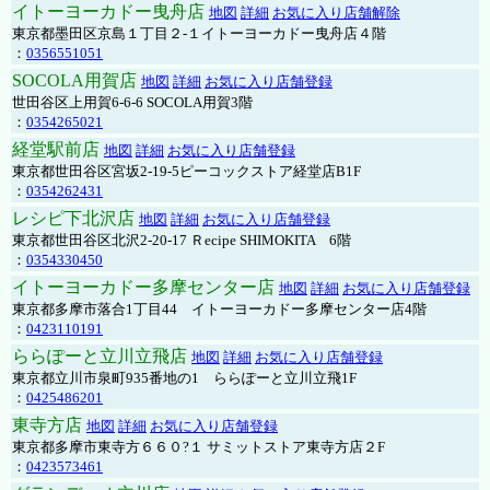
イトーヨーカドー曳舟店
地図
詳細
お気に入り店舗解除
東京都墨田区京島１丁目２-１イトーヨーカドー曳舟店４階
：
0356551051
SOCOLA用賀店
地図
詳細
お気に入り店舗登録
世田谷区上用賀6-6-6 SOCOLA用賀3階
：
0354265021
経堂駅前店
地図
詳細
お気に入り店舗登録
東京都世田谷区宮坂2-19-5ピーコックストア経堂店B1F
：
0354262431
レシピ下北沢店
地図
詳細
お気に入り店舗登録
東京都世田谷区北沢2-20-17 Ｒecipe SHIMOKITA 6階
：
0354330450
イトーヨーカドー多摩センター店
地図
詳細
お気に入り店舗登録
東京都多摩市落合1丁目44 イトーヨーカドー多摩センター店4階
：
0423110191
ららぽーと立川立飛店
地図
詳細
お気に入り店舗登録
東京都立川市泉町935番地の1 ららぽーと立川立飛1F
：
0425486201
東寺方店
地図
詳細
お気に入り店舗登録
東京都多摩市東寺方６６０?１ サミットストア東寺方店２F
：
0423573461