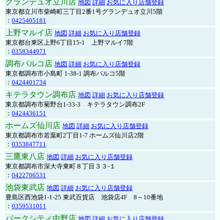
グランデュオ立川店
地図
詳細
お気に入り店舗登録
東京都立川市柴崎町三丁目2番1号グランデュオ立川5階
：
0425405181
上野マルイ店
地図
詳細
お気に入り店舗登録
東京都台東区上野6丁目15-1 上野マルイ7階
：
0358344971
調布パルコ店
地図
詳細
お気に入り店舗登録
東京都調布市小島町 1-38-1 調布パルコ5階
：
0424401734
キテラタウン調布店
地図
詳細
お気に入り店舗登録
東京都調布市菊野台1-33-3 キテラタウン調布2F
：
0424436151
ホームズ仙川店
地図
詳細
お気に入り店舗登録
東京都調布市若葉町2丁目1-7 ホームズ仙川店2階
：
0353847711
三鷹東八店
地図
詳細
お気に入り店舗登録
東京都調布市深大寺東町８丁目３３-１
：
0422706531
池袋東武店
地図
詳細
お気に入り店舗登録
豊島区西池袋1-1-25 東武百貨店 池袋店4F 8～10番地
：
0359531011
パークシティ中野店
地図
詳細
お気に入り店舗登録