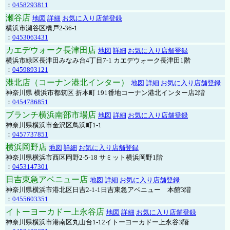
：
0458293811
瀬谷店
地図
詳細
お気に入り店舗登録
横浜市瀬谷区橋戸2-36-1
：
0453063431
カエデウォーク長津田店
地図
詳細
お気に入り店舗登録
横浜市緑区長津田みなみ台4丁目7-1 カエデウォーク長津田1階
：
0459893121
港北店（コーナン港北インター）
地図
詳細
お気に入り店舗登録
神奈川県 横浜市都筑区 折本町 191番地コーナン港北インター店2階
：
0454786851
ブランチ横浜南部市場店
地図
詳細
お気に入り店舗登録
神奈川県横浜市金沢区鳥浜町1-1
：
0457737851
横浜岡野店
地図
詳細
お気に入り店舗登録
神奈川県横浜市西区岡野2-5-18 サミット横浜岡野1階
：
0453147301
日吉東急アベニュー店
地図
詳細
お気に入り店舗登録
神奈川県横浜市港北区日吉2-1-1日吉東急アベニュー 本館3階
：
0455603351
イトーヨーカドー上永谷店
地図
詳細
お気に入り店舗登録
神奈川県横浜市港南区丸山台1-12イトーヨーカドー上永谷3階