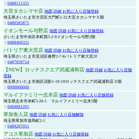
：
0488111351
大宮タカシマヤ店
地図
詳細
お気に入り店舗登録
埼玉県さいたま市大宮区大門町1-32大宮タカシマヤ５階
：
0486585871
イオンモール与野店
地図
詳細
お気に入り店舗登録
さいたま市中央区本町西5-2-9イオンモール与野2階
：
0488406331
パトリア東大宮店
地図
詳細
お気に入り店舗登録
埼玉県さいたま市見沼区春野2-7-8パトリア東大宮2F
：
0487959714
【NEW】ロッテスクエア武蔵浦和店
地図
詳細
お気に入り店舗
登録
埼玉県さいたま市南区沼影1-19-19ロッテスクエア武蔵浦和店３階
：
0000000000
マルイファミリー志木店
地図
詳細
お気に入り店舗登録
埼玉県志木市本町5-26-1 マルイファミリー志木5階
：
0484861201
草加舎人店
地図
詳細
お気に入り店舗解除
埼玉県草加市遊馬町2-1
：
0489267051
アコス草加店
地図
詳細
お気に入り店舗登録