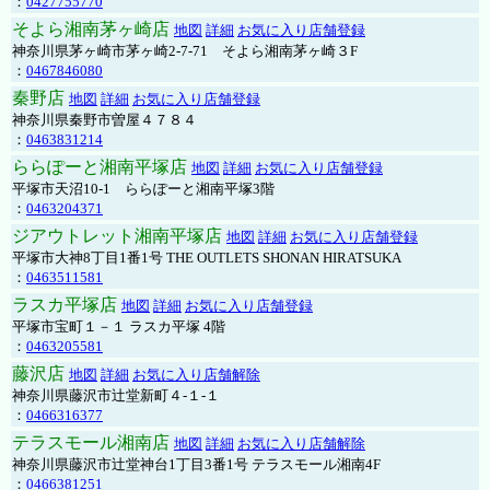
：
0427755770
そよら湘南茅ヶ崎店
地図
詳細
お気に入り店舗登録
神奈川県茅ヶ崎市茅ヶ崎2‐7‐71 そよら湘南茅ヶ崎３F
：
0467846080
秦野店
地図
詳細
お気に入り店舗登録
神奈川県秦野市曽屋４７８４
：
0463831214
ららぽーと湘南平塚店
地図
詳細
お気に入り店舗登録
平塚市天沼10-1 ららぽーと湘南平塚3階
：
0463204371
ジアウトレット湘南平塚店
地図
詳細
お気に入り店舗登録
平塚市大神8丁目1番1号 THE OUTLETS SHONAN HIRATSUKA
：
0463511581
ラスカ平塚店
地図
詳細
お気に入り店舗登録
平塚市宝町１－１ ラスカ平塚 4階
：
0463205581
藤沢店
地図
詳細
お気に入り店舗解除
神奈川県藤沢市辻堂新町４-１-１
：
0466316377
テラスモール湘南店
地図
詳細
お気に入り店舗解除
神奈川県藤沢市辻堂神台1丁目3番1号 テラスモール湘南4F
：
0466381251