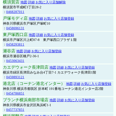
横須賀店
地図
詳細
お気に入り店舗解除
横須賀市平成町3丁目28-2
：
0468287011
戸塚モディ店
地図
詳細
お気に入り店舗登録
神奈川県横浜市戸塚区戸塚町10
：
0458696131
東戸塚西口店
地図
詳細
お気に入り店舗登録
横浜市戸塚区川上町87-8 東戸塚西口プラザ１階
：
0458293811
瀬谷店
地図
詳細
お気に入り店舗登録
横浜市瀬谷区橋戸2-36-1
：
0453063431
カエデウォーク長津田店
地図
詳細
お気に入り店舗登録
横浜市緑区長津田みなみ台4丁目7-1 カエデウォーク長津田1階
：
0459893121
港北店（コーナン港北インター）
地図
詳細
お気に入り店舗登録
神奈川県 横浜市都筑区 折本町 191番地コーナン港北インター店2階
：
0454786851
ブランチ横浜南部市場店
地図
詳細
お気に入り店舗登録
神奈川県横浜市金沢区鳥浜町1-1
：
0457737851