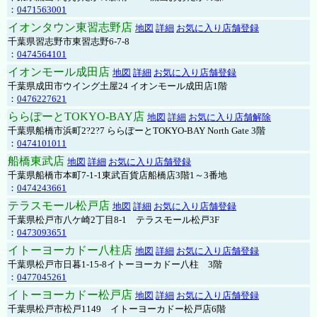
：
0471563001
イオンタウン東習志野店
地図
詳細
お気に入り店舗登録
千葉県習志野市東習志野6-7-8
：
0474564101
イオンモール成田店
地図
詳細
お気に入り店舗登録
千葉県成田市ウイング土屋24 イオンモール成田店1階
：
0476227621
ららぽーとTOKYO-BAY店
地図
詳細
お気に入り店舗解除
千葉県船橋市浜町2?2?7 ららぽーとTOKYO-BAY North Gate 3階
：
0474101011
船橋東武店
地図
詳細
お気に入り店舗登録
千葉県船橋市本町7-1-1東武百貨店船橋店3階1～3番地
：
0474243661
テラスモール松戸店
地図
詳細
お気に入り店舗登録
千葉県松戸市八ケ崎2丁目8-1 テラスモール松戸3F
：
0473093651
イトーヨーカドー八柱店
地図
詳細
お気に入り店舗登録
千葉県松戸市日暮1-15-8イトーヨーカドー八柱 3階
：
0477045261
イトーヨーカドー松戸店
地図
詳細
お気に入り店舗登録
千葉県松戸市松戸1149 イトーヨーカドー松戸店6階