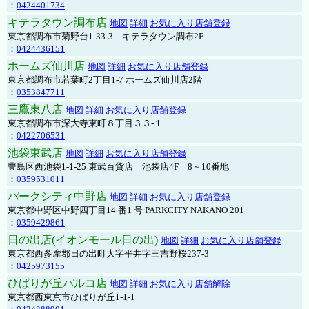
：
0424401734
キテラタウン調布店
地図
詳細
お気に入り店舗登録
東京都調布市菊野台1-33-3 キテラタウン調布2F
：
0424436151
ホームズ仙川店
地図
詳細
お気に入り店舗登録
東京都調布市若葉町2丁目1-7 ホームズ仙川店2階
：
0353847711
三鷹東八店
地図
詳細
お気に入り店舗登録
東京都調布市深大寺東町８丁目３３-１
：
0422706531
池袋東武店
地図
詳細
お気に入り店舗登録
豊島区西池袋1-1-25 東武百貨店 池袋店4F 8～10番地
：
0359531011
パークシティ中野店
地図
詳細
お気に入り店舗登録
東京都中野区中野四丁目14 番1 号 PARKCITY NAKANO 201
：
0359429861
日の出店(イオンモール日の出)
地図
詳細
お気に入り店舗登録
東京都西多摩郡日の出町大字平井字三吉野桜237-3
：
0425973155
ひばりが丘パルコ店
地図
詳細
お気に入り店舗解除
東京都西東京市ひばりが丘1-1-1