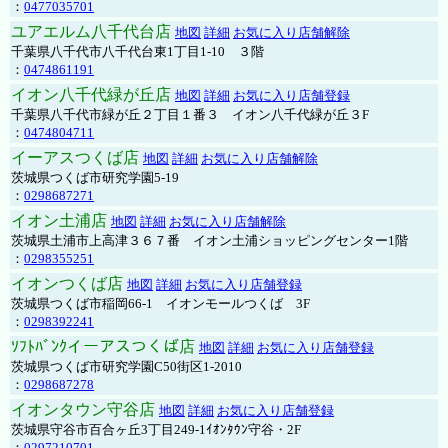
：
0477035701
ユアエルム八千代台店
地図
詳細
お気に入り店舗解除
千葉県八千代市八千代台東1丁目1-10 ３階
：
0474861191
イオン八千代緑が丘店
地図
詳細
お気に入り店舗登録
千葉県八千代市緑が丘２丁目１番３ イオン八千代緑が丘３F
：
0474804711
イーアスつくば店
地図
詳細
お気に入り店舗解除
茨城県つくば市研究学園5-19
：
0298687271
イオン土浦店
地図
詳細
お気に入り店舗解除
茨城県土浦市上高津３６７番 イオン土浦ショッピングセンター1階
：
0298355251
イオンつくば店
地図
詳細
お気に入り店舗登録
茨城県つくば市稲岡66-1 イオンモールつくば 3F
：
0298392241
ｿﾌﾄﾊﾞﾝｸイーアスつくば店
地図
詳細
お気に入り店舗登録
茨城県つくば市研究学園C50街区1-2010
：
0298687278
イオンタウン守谷店
地図
詳細
お気に入り店舗登録
茨城県守谷市百合ヶ丘3丁目249-1ｲｵﾝﾀｳﾝ守谷・2F
：
0297210701