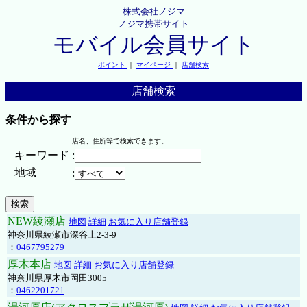
株式会社ノジマ
ノジマ携帯サイト
モバイル会員サイト
ポイント
｜
マイページ
｜
店舗検索
店舗検索
条件から探す
店名、住所等で検索できます。
キーワード
:
地域
:
NEW綾瀬店
地図
詳細
お気に入り店舗登録
神奈川県綾瀬市深谷上2-3-9
：
0467795279
厚木本店
地図
詳細
お気に入り店舗登録
神奈川県厚木市岡田3005
：
0462201721