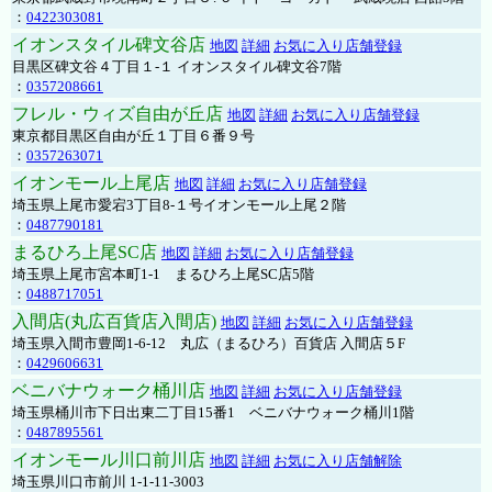
：
0422303081
イオンスタイル碑文谷店
地図
詳細
お気に入り店舗登録
目黒区碑文谷４丁目１-１ イオンスタイル碑文谷7階
：
0357208661
フレル・ウィズ自由が丘店
地図
詳細
お気に入り店舗登録
東京都目黒区自由が丘１丁目６番９号
：
0357263071
イオンモール上尾店
地図
詳細
お気に入り店舗登録
埼玉県上尾市愛宕3丁目8-１号イオンモール上尾２階
：
0487790181
まるひろ上尾SC店
地図
詳細
お気に入り店舗登録
埼玉県上尾市宮本町1-1 まるひろ上尾SC店5階
：
0488717051
入間店(丸広百貨店入間店)
地図
詳細
お気に入り店舗登録
埼玉県入間市豊岡1-6-12 丸広（まるひろ）百貨店 入間店５F
：
0429606631
ベニバナウォーク桶川店
地図
詳細
お気に入り店舗登録
埼玉県桶川市下日出東二丁目15番1 ベニバナウォーク桶川1階
：
0487895561
イオンモール川口前川店
地図
詳細
お気に入り店舗解除
埼玉県川口市前川 1-1-11-3003