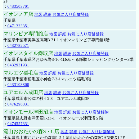
2F
：
0433503701
イオンノア店
地図
詳細
お気に入り店舗登録
千葉県
：
0471233351
マリンピア専門館店
地図
詳細
お気に入り店舗登録
千葉県千葉市美浜区高洲3-21-1イオンマリンピア専門館1階
：
0432782571
イオンスタイル鎌取店
地図
詳細
お気に入り店舗登録
千葉県千葉市緑区おゆみ野3-16-1ゆみ～る鎌取ショッピングセンター3階
：
0432931931
マルエツ稲毛店
地図
詳細
お気に入り店舗登録
千葉県千葉市稲毛区小仲台7-2-1マルエツ稲毛3階
：
0433103860
ユアエルム成田店
地図
詳細
お気に入り店舗登録
千葉県成田市公津の杜4-5-3 ユアエルム成田3F
：
0476296831
イオンモール津田沼店
地図
詳細
お気に入り店舗解除
千葉県習志野市津田沼1-23-1 イオンモール津田沼２階
：
0474557331
流山おおたかの森S・C店
地図
詳細
お気に入り店舗解除
千葉県流山市おおたかの森南1-5-1 流山おおたかの森SC ANNEX1 2F