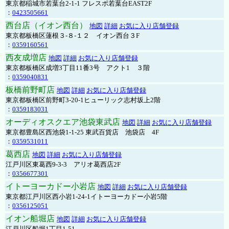
東京都稲城市若葉台2-1-1 フレスポ若葉台EAST2F
：
0423505661
西台店（イオン西台）
地図
詳細
お気に入り店舗登録
東京都板橋区蓮根３-８-１２ イオン西台３F
：
0359160561
西友成増店
地図
詳細
お気に入り店舗登録
東京都板橋区成増3丁目11番3号 アクト1 ３階
：
0359040831
板橋前野町店
地図
詳細
お気に入り店舗登録
東京都板橋区前野町3-20-1ヒューリック志村坂上2階
：
0359183031
オーディオスクエア池袋東武店
地図
詳細
お気に入り店舗登録
東京都豊島区西池袋1-1-25 東武百貨店 池袋店 4F
：
0359531011
葛西店
地図
詳細
お気に入り店舗登録
江戸川区東葛西9-3-3 アリオ葛西店2F
：
0356677301
イトーヨーカドー小岩店
地図
詳細
お気に入り店舗登録
東京都江戸川区西小岩1-24-1イトーヨーカドー小岩5階
：
0356125051
イオン船堀店
地図
詳細
お気に入り店舗登録
江戸川区船堀1丁目1-51