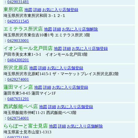
：
0429031481
東所沢店
地図
詳細
お気に入り店舗登録
埼玉県所沢市東所沢和田３-１２-１
：
0429511545
エミテラス所沢店
地図
詳細
お気に入り店舗解除
埼玉県所沢市東住吉10番1号 エミテラス所沢 3階
：
0429033001
イオンモール北戸田店
地図
詳細
お気に入り店舗登録
戸田市美女木東1ｰ3‐1 イオンモール北戸田3階
：
0484300201
所沢北原店
地図
詳細
お気に入り店舗登録
埼玉県所沢市北原町1415-1 ザ・マーケットプレイス所沢北原2階
：
0429274001
蓮田マイン店
地図
詳細
お気に入り店舗登録
蓮田市東5-8-65 蓮田マイン1F
：
0487651291
西武飯能ペペ店
地図
詳細
お気に入り店舗登録
埼玉県飯能市仲町11-21 西武飯能ペペ3階
：
0429754001
ららぽーと富士見店
地図
詳細
お気に入り店舗解除
埼玉県富士見市山室1-1313
：
0492751191