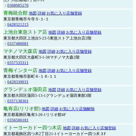
：
0368085270
青梅統合館
地図
詳細
お気に入り店舗登録
東京都青梅市今寺５-１-１
：
0428321215
上池台東急ストア店
地図
詳細
お気に入り店舗登録
東京都大田区上池台5-23-5東急ストア上池台店2階
：
0337488081
マチノマ大森店
地図
詳細
お気に入り店舗登録
東京都大田区大森町3-1-38マチノマ大森2階
：
0357535311
青梅インター店
地図
詳細
お気に入り店舗登録
東京都青梅市新町６-１６-１１
：
0428339031
グランデュオ蒲田店
地図
詳細
お気に入り店舗登録
東京都大田区蒲田5-13-1グランデュオ蒲田東館3階
：
0357138301
亀有店(リリオ館)
地図
詳細
お気に入り店舗解除
東京都葛飾区亀有3-26-1リリオ館4F
：
0356506181
イトーヨーカドー四つ木店
地図
詳細
お気に入り店舗登録
東京都葛飾区四つ木2丁目21-1イトーヨーカドー四つ木３F