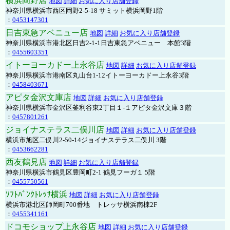
横浜岡野店
地図
詳細
お気に入り店舗登録
神奈川県横浜市西区岡野2-5-18 サミット横浜岡野1階
：
0453147301
日吉東急アベニュー店
地図
詳細
お気に入り店舗登録
神奈川県横浜市港北区日吉2-1-1日吉東急アベニュー 本館3階
：
0455603351
イトーヨーカドー上永谷店
地図
詳細
お気に入り店舗登録
神奈川県横浜市港南区丸山台1-12イトーヨーカドー上永谷3階
：
0458403671
アピタ金沢文庫店
地図
詳細
お気に入り店舗登録
神奈川県横浜市金沢区釜利谷東2丁目１-１アピタ金沢文庫３階
：
0457801261
ジョイナステラス二俣川店
地図
詳細
お気に入り店舗登録
横浜市旭区二俣川2-50-14ジョイナステラス二俣川 3階
：
0453662281
西友鶴見店
地図
詳細
お気に入り店舗登録
神奈川県横浜市鶴見区豊岡町2-1 鶴見フーガ１ 5階
：
0455750561
ｿﾌﾄﾊﾞﾝｸﾄﾚｯｻ横浜
地図
詳細
お気に入り店舗登録
横浜市港北区師岡町700番地 トレッサ横浜南棟2F
：
0455341161
ドコモショップ上永谷店
地図
詳細
お気に入り店舗登録