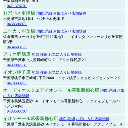
千葉県柏市若柴178-4
：
0471376701
ｲｵﾝﾓｰﾙ木更津店
地図
詳細
お気に入り店舗解除
木更津市築地1番4 ｲｵﾝﾓｰﾙ木更津1F
：
0438306971
ユーカリが丘店
地図
詳細
お気に入り店舗登録
佐倉市西ユーカリが丘6丁目12番地3 イオンタウンユーカリが丘東街
区3階
：
0434603171
アリオ蘇我店
地図
詳細
お気に入り店舗登録
千葉県千葉市中央区川崎町52-7 アリオ蘇我店２F
：
0432082131
イオン銚子店
地図
詳細
お気に入り店舗登録
千葉県銚子市三崎町2丁目2660-1 イオン銚子ショッピングセンター２Ｆ
：
0479303211
オーディオスクエアイオンモール幕張新都心店
地図
詳細
お気
に入り店舗登録
千葉市美浜区豊砂1-6 イオンモール幕張新都心 アクティブモール2Ｆ
（ノジマ内）
：
0433503707
イオンモール幕張新都心店
地図
詳細
お気に入り店舗登録
千葉県千葉市美浜区豊砂1-6イオンモール幕張新都心 アクティブモール