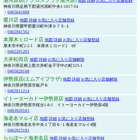
湯河原店(アクロスプラザ湯河原)
地図
詳細
お気に入り店舗登録
神奈川県足柄下郡湯河原町中央1-1617-54
：
0465641688
愛川店
地図
詳細
お気に入り店舗登録
神奈川県愛甲郡愛川町中津９７５-１
：
0462841562
本厚木ミロード店
地図
詳細
お気に入り店舗登録
厚木市中町2-2-1 本厚木ミロード2 6F
：
0462201201
大井松田店
地図
詳細
お気に入り店舗解除
神奈川県足柄上郡大井町金子字中の町325-1
：
0465828168
伊勢原店(エムアイプラザ)
地図
詳細
お気に入り店舗解除
神奈川県伊勢原市板戸８
：
0463911214
イトーヨーカドー伊勢原店
地図
詳細
お気に入り店舗登録
神奈川県伊勢原市桜台1-8-1 イトーヨーカドー伊勢原4階
：
0463920161
海老名マルイ店
地図
詳細
お気に入り店舗登録
神奈川県海老名市中央１丁目６-１海老名マルイ4階
：
0462925181
ららぽーと海老名店
地図
詳細
お気に入り店舗登録