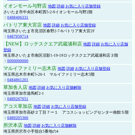
イオンモール与野店
地図
詳細
お気に入り店舗登録
さいたま市中央区本町西5-2-9イオンモール与野2階
：
0488406331
パトリア東大宮店
地図
詳細
お気に入り店舗登録
埼玉県さいたま市見沼区春野2-7-8パトリア東大宮2F
：
0487959714
【NEW】ロッテスクエア武蔵浦和店
地図
詳細
お気に入り店舗
登録
埼玉県さいたま市南区沼影1-19-19ロッテスクエア武蔵浦和店３階
：
0000000000
マルイファミリー志木店
地図
詳細
お気に入り店舗登録
埼玉県志木市本町5-26-1 マルイファミリー志木5階
：
0484861201
草加舎人店
地図
詳細
お気に入り店舗解除
埼玉県草加市遊馬町2-1
：
0489267051
アコス草加店
地図
詳細
お気に入り店舗登録
埼玉県草加市高砂２丁目７ー１ アコスショッピングセンター南館５階
：
0489205360
所沢本店
地図
詳細
お気に入り店舗解除
埼玉県所沢市小手指台5番地の4