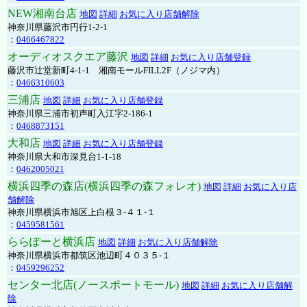
NEW湘南台店
地図
詳細
お気に入り店舗解除
神奈川県藤沢市円行1-2-1
：
0466467822
オーディオスクエア藤沢
地図
詳細
お気に入り店舗登録
藤沢市辻堂新町4-1-1 湘南モールFILL2F（ノジマ内）
：
0466310603
三浦店
地図
詳細
お気に入り店舗登録
神奈川県三浦市初声町入江字2-186-1
：
0468873151
大和店
地図
詳細
お気に入り店舗登録
神奈川県大和市深見台1-1-18
：
0462005021
横浜四季の森店(横浜四季の森フォレオ)
地図
詳細
お気に入り店
舗解除
神奈川県横浜市旭区上白根３-４１-１
：
0459581561
ららぽーと横浜店
地図
詳細
お気に入り店舗解除
神奈川県横浜市都筑区池辺町４０３５-１
：
0459296252
センター北店(ノースポートモール)
地図
詳細
お気に入り店舗解
除