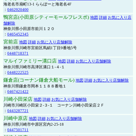
海老名市扇町13-1 ららぽーと海老名4F
：
0462920400
鴨宮店(小田原シティーモールフレスポ)
地図
詳細
お気に入り店
舗解除
神奈川県小田原市前川１２０
：
0465452345
宮前店
地図
詳細
お気に入り店舗解除
神奈川県川崎市宮前区馬絹1丁目9番地5号
：
0448718371
マルイファミリー溝口店
地図
詳細
お気に入り店舗解除
神奈川県川崎市高津区溝口１-４-１
：
0448222525
鎌倉店(コーナン鎌倉大船モール)
地図
詳細
お気に入り店舗解除
神奈川県鎌倉市岡本１１８８番地１
：
0467421422
川崎小田栄店
地図
詳細
お気に入り店舗解除
川崎市川崎区小田栄２‐３‐１ コーナン川崎小田栄店２Ｆ
：
0443287721
川崎中原店
地図
詳細
お気に入り店舗解除
神奈川県川崎市中原区宮内2-25-18
：
0447501711