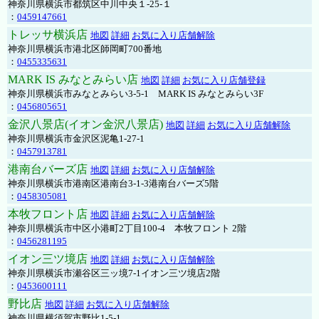
神奈川県横浜市都筑区中川中央１-25-１
：
0459147661
トレッサ横浜店
地図
詳細
お気に入り店舗解除
神奈川県横浜市港北区師岡町700番地
：
0455335631
MARK IS みなとみらい店
地図
詳細
お気に入り店舗登録
神奈川県横浜市みなとみらい3-5-1 MARK IS みなとみらい3F
：
0456805651
金沢八景店(イオン金沢八景店)
地図
詳細
お気に入り店舗解除
神奈川県横浜市金沢区泥亀1-27-1
：
0457913781
港南台バーズ店
地図
詳細
お気に入り店舗解除
神奈川県横浜市港南区港南台3-1-3港南台バーズ5階
：
0458305081
本牧フロント店
地図
詳細
お気に入り店舗解除
神奈川県横浜市中区小港町2丁目100-4 本牧フロント 2階
：
0456281195
イオン三ツ境店
地図
詳細
お気に入り店舗解除
神奈川県横浜市瀬谷区三ッ境7-1イオン三ツ境店2階
：
0453600111
野比店
地図
詳細
お気に入り店舗解除
神奈川県横須賀市野比1-5-1