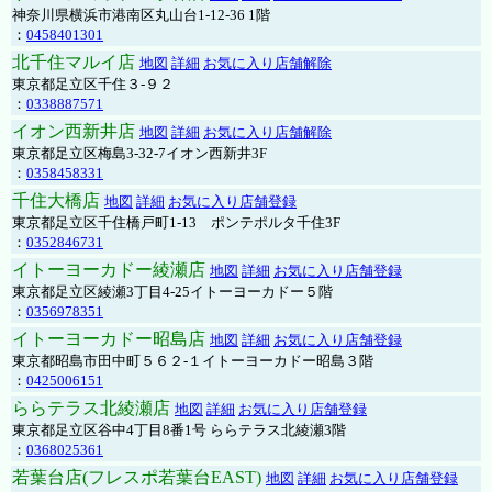
神奈川県横浜市港南区丸山台1-12-36 1階
：
0458401301
北千住マルイ店
地図
詳細
お気に入り店舗解除
東京都足立区千住３-９２
：
0338887571
イオン西新井店
地図
詳細
お気に入り店舗解除
東京都足立区梅島3-32-7イオン西新井3F
：
0358458331
千住大橋店
地図
詳細
お気に入り店舗登録
東京都足立区千住橋戸町1-13 ポンテポルタ千住3F
：
0352846731
イトーヨーカドー綾瀬店
地図
詳細
お気に入り店舗登録
東京都足立区綾瀬3丁目4-25イトーヨーカドー５階
：
0356978351
イトーヨーカドー昭島店
地図
詳細
お気に入り店舗登録
東京都昭島市田中町５６２-１イトーヨーカドー昭島３階
：
0425006151
ららテラス北綾瀬店
地図
詳細
お気に入り店舗登録
東京都足立区谷中4丁目8番1号 ららテラス北綾瀬3階
：
0368025361
若葉台店(フレスポ若葉台EAST)
地図
詳細
お気に入り店舗登録