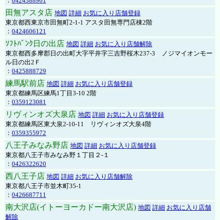
：
0424388901
田無アスタ店
地図
詳細
お気に入り店舗登録
東京都西東京市田無町2-1-1 アスタ田無専門店棟2階
：
0424606121
ｿﾌﾄﾊﾞﾝｸ日の出店
地図
詳細
お気に入り店舗解除
東京都西多摩郡日の出町大字平井字三吉野桜木237-3 ノジマイオンモー
ル日の出2Ｆ
：
0425888729
練馬駅前店
地図
詳細
お気に入り店舗登録
東京都練馬区練馬1丁目3-10 2階
：
0359123081
リヴィンオズ大泉店
地図
詳細
お気に入り店舗登録
東京都練馬区東大泉2-10-11 リヴィンオズ大泉4階
：
0359355972
八王子みなみ野店
地図
詳細
お気に入り店舗登録
東京都八王子市みなみ野１丁目２-１
：
0426322620
西八王子店
地図
詳細
お気に入り店舗解除
東京都八王子市並木町35-1
：
0426687711
南大沢店(イトーヨーカドー南大沢店)
地図
詳細
お気に入り店舗
解除