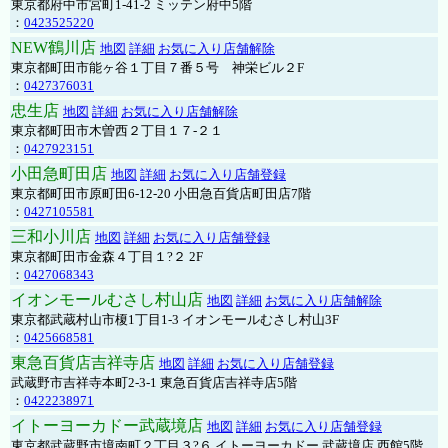
東京都府中市宮町1-41-2 ミッテン府中5階
：
0423525220
NEW鶴川店
地図
詳細
お気に入り店舗解除
東京都町田市能ヶ谷１丁目７番５号 神栄ビル２F
：
0427376031
忠生店
地図
詳細
お気に入り店舗解除
東京都町田市木曽西２丁目１７-２１
：
0427923151
小田急町田店
地図
詳細
お気に入り店舗登録
東京都町田市原町田6-12-20 小田急百貨店町田店7階
：
0427105581
三和小川店
地図
詳細
お気に入り店舗登録
東京都町田市金森４丁目１?２ 2F
：
0427068343
イオンモールむさし村山店
地図
詳細
お気に入り店舗解除
東京都武蔵村山市榎1丁目1-3 イオンモールむさし村山3F
：
0425668581
東急百貨店吉祥寺店
地図
詳細
お気に入り店舗登録
武蔵野市吉祥寺本町2-3-1 東急百貨店吉祥寺店5階
：
0422238971
イトーヨーカドー武蔵境店
地図
詳細
お気に入り店舗登録
東京都武蔵野市境南町２丁目３?６ イトーヨーカドー 武蔵境店 西館5階