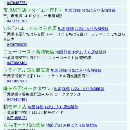
：
0476487751
市川駅前店（ダイエー市川）
地図
詳細
お気に入り店舗登録
市川市市川1-4-10ダイエー市川 6階
：
0473231361
ｿﾌﾄﾊﾞﾝｸユニモちはら台店
地図
詳細
お気に入り店舗登録
千葉県市原市ちはら台西３-４ ユニモちはら台2F ノジマユニモちはら
台店内
：
0436760050
ニューコースト新浦安店
地図
詳細
お気に入り店舗登録
千葉県浦安市明海4丁目1-1ニューコースト新浦安3階
：
0473063401
トライアル西友浦安店
地図
詳細
お気に入り店舗登録
千葉県浦安市北栄1-14-1 トライアル西友浦安店3F
：
0473057661
鎌ヶ谷店(ヨークタウン)
地図
詳細
お気に入り店舗解除
千葉県鎌ヶ谷東道野辺5-16-38 ヨークタウン2F
：
0474417481
柏モディ店
地図
詳細
お気に入り店舗解除
千葉県柏市柏1丁目2-26 柏モディ4F
：
0471668121
ららぽーと柏の葉店
地図
詳細
お気に入り店舗登録