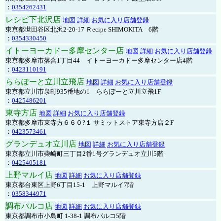
：
0354262431
レシピ下北沢店
地図
詳細
お気に入り店舗登録
東京都世田谷区北沢2-20-17 Ｒecipe SHIMOKITA 6階
：
0354330450
イトーヨーカドー多摩センター店
地図
詳細
お気に入り店舗登録
東京都多摩市落合1丁目44 イトーヨーカドー多摩センター店4階
：
0423110191
ららぽーと立川立飛店
地図
詳細
お気に入り店舗登録
東京都立川市泉町935番地の1 ららぽーと立川立飛1F
：
0425486201
東寺方店
地図
詳細
お気に入り店舗登録
東京都多摩市東寺方６６０?１ サミットストア東寺方店２F
：
0423573461
グランデュオ立川店
地図
詳細
お気に入り店舗登録
東京都立川市柴崎町三丁目2番1号グランデュオ立川5階
：
0425405181
上野マルイ店
地図
詳細
お気に入り店舗登録
東京都台東区上野6丁目15-1 上野マルイ7階
：
0358344971
調布パルコ店
地図
詳細
お気に入り店舗登録
東京都調布市小島町 1-38-1 調布パルコ5階