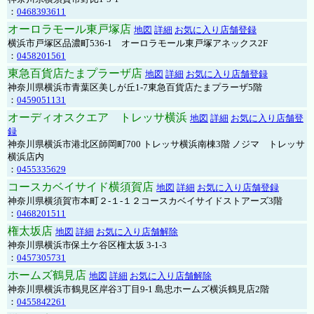
：
0468393611
オーロラモール東戸塚店
地図
詳細
お気に入り店舗登録
横浜市戸塚区品濃町536-1 オーロラモール東戸塚アネックス2F
：
0458201561
東急百貨店たまプラーザ店
地図
詳細
お気に入り店舗登録
神奈川県横浜市青葉区美しが丘1-7東急百貨店たまプラーザ5階
：
0459051131
オーディオスクエア トレッサ横浜
地図
詳細
お気に入り店舗登
録
神奈川県横浜市港北区師岡町700 トレッサ横浜南棟3階 ノジマ トレッサ
横浜店内
：
0455335629
コースカベイサイド横須賀店
地図
詳細
お気に入り店舗登録
神奈川県横須賀市本町２-１-１２コースカベイサイドストアーズ3階
：
0468201511
権太坂店
地図
詳細
お気に入り店舗解除
神奈川県横浜市保土ケ谷区権太坂 3-1-3
：
0457305731
ホームズ鶴見店
地図
詳細
お気に入り店舗解除
神奈川県横浜市鶴見区岸谷3丁目9-1 島忠ホームズ横浜鶴見店2階
：
0455842261