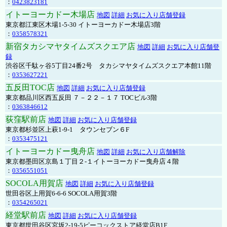
：
0423823181
イトーヨーカドー木場店
地図
詳細
お気に入り店舗登録
東京都江東区木場1-5-30 イトーヨーカドー木場店3階
：
0358578321
新宿タカシマヤタイムズスクエア店
地図
詳細
お気に入り店舗登
録
渋谷区千駄ヶ谷5丁目24番2号 タカシマヤタイムズスクエア本館11階
：
0353627221
五反田TOC店
地図
詳細
お気に入り店舗登録
東京都品川区西五反田 ７－２２－１７ TOCビル3階
：
0363846612
荻窪駅前店
地図
詳細
お気に入り店舗登録
東京都杉並区上萩1-9-1 タウンセブン６F
：
0353475121
イトーヨーカドー曳舟店
地図
詳細
お気に入り店舗解除
東京都墨田区京島１丁目２-１イトーヨーカドー曳舟店４階
：
0356551051
SOCOLA用賀店
地図
詳細
お気に入り店舗登録
世田谷区上用賀6-6-6 SOCOLA用賀3階
：
0354265021
経堂駅前店
地図
詳細
お気に入り店舗登録
東京都世田谷区宮坂2-19-5ピーコックストア経堂店B1F