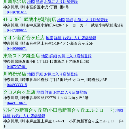
川崎水沢店
地図
詳細
お気に入り店舗登録
神奈川県川崎市宮前区水沢2丁目3番8号
：
0449781611
ｲﾄｰﾖｰｶﾄﾞｰ武蔵小杉駅前店
地図
詳細
お気に入り店舗登録
神奈川県川崎市中原区小杉町3-420イトーヨーカドー武蔵小杉駅前店5階
：
0447380611
イオン新百合ヶ丘店
地図
詳細
お気に入り店舗登録
神奈川県川崎市麻生区上麻生1-19イオン新百合ヶ丘5F
：
0449590071
東急ストア鎌倉店
地図
詳細
お気に入り店舗登録
神奈川県鎌倉市小町1丁目2-12東急ストア鎌倉店5階
：
0467237481
川崎枡形店
地図
詳細
お気に入り店舗登録
神奈川県川崎市多摩区枡形1丁目5番1号ヤオコー川崎枡形店3F
：
0449333315
クロス向ヶ丘店
地図
詳細
お気に入り店舗登録
神奈川県川崎市多摩区登戸2779-1 クロス向ヶ丘3階
：
0449118671
ｿﾌﾄﾊﾞﾝｸ新百合ヶ丘店(小田急新百合ヶ丘エルミロード)
地図
詳細
お気に入り店舗登録
神奈川県川崎市麻生区上麻生１-４-１ 小田急新百合ヶ丘エルミロード4
Ｆ