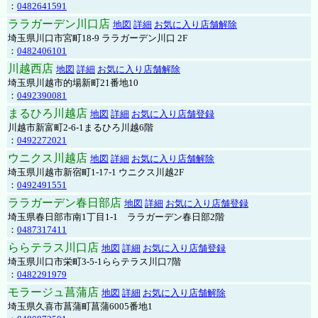
：
0482641591
ララガーデン川口店
地図
詳細
お気に入り店舗解除
埼玉県川口市宮町18-9 ララガーデン川口 2F
：
0482406101
川越西店
地図
詳細
お気に入り店舗解除
埼玉県川越市的場新町21番地10
：
0492390081
まるひろ川越店
地図
詳細
お気に入り店舗登録
川越市新富町2-6-1まるひろ川越6階
：
0492272021
ウニクス川越店
地図
詳細
お気に入り店舗解除
埼玉県川越市新宿町1-17-1 ウニクス川越2F
：
0492491551
ララガーデン春日部店
地図
詳細
お気に入り店舗登録
埼玉県春日部市南1丁目1-1 ララガーデン春日部2階
：
0487317411
ららテラス川口店
地図
詳細
お気に入り店舗登録
埼玉県川口市栄町3-5-1ららテラス川口7階
：
0482291979
モラージュ菖蒲店
地図
詳細
お気に入り店舗解除
埼玉県久喜市菖蒲町菖蒲6005番地1