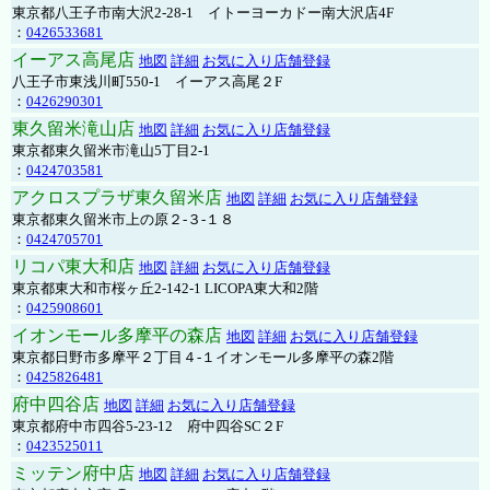
東京都八王子市南大沢2-28-1 イトーヨーカドー南大沢店4F
：
0426533681
イーアス高尾店
地図
詳細
お気に入り店舗登録
八王子市東浅川町550-1 イーアス高尾２F
：
0426290301
東久留米滝山店
地図
詳細
お気に入り店舗登録
東京都東久留米市滝山5丁目2-1
：
0424703581
アクロスプラザ東久留米店
地図
詳細
お気に入り店舗登録
東京都東久留米市上の原２-３-１８
：
0424705701
リコパ東大和店
地図
詳細
お気に入り店舗登録
東京都東大和市桜ヶ丘2-142-1 LICOPA東大和2階
：
0425908601
イオンモール多摩平の森店
地図
詳細
お気に入り店舗登録
東京都日野市多摩平２丁目４-１イオンモール多摩平の森2階
：
0425826481
府中四谷店
地図
詳細
お気に入り店舗登録
東京都府中市四谷5-23-12 府中四谷SC２F
：
0423525011
ミッテン府中店
地図
詳細
お気に入り店舗登録