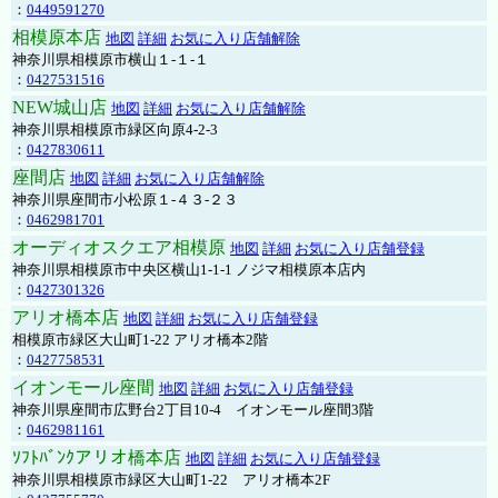
：
0449591270
相模原本店
地図
詳細
お気に入り店舗解除
神奈川県相模原市横山１-１-１
：
0427531516
NEW城山店
地図
詳細
お気に入り店舗解除
神奈川県相模原市緑区向原4-2-3
：
0427830611
座間店
地図
詳細
お気に入り店舗解除
神奈川県座間市小松原１-４３-２３
：
0462981701
オーディオスクエア相模原
地図
詳細
お気に入り店舗登録
神奈川県相模原市中央区横山1-1-1 ノジマ相模原本店内
：
0427301326
アリオ橋本店
地図
詳細
お気に入り店舗登録
相模原市緑区大山町1-22 アリオ橋本2階
：
0427758531
イオンモール座間
地図
詳細
お気に入り店舗登録
神奈川県座間市広野台2丁目10-4 イオンモール座間3階
：
0462981161
ｿﾌﾄﾊﾞﾝｸアリオ橋本店
地図
詳細
お気に入り店舗登録
神奈川県相模原市緑区大山町1-22 アリオ橋本2F