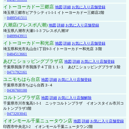
イトーヨーカドー三郷店
地図
詳細
お気に入り店舗登録
埼玉県三郷市ピアラシティ1-1-1 イトーヨーカドー三郷店2階
：
0489541511
八潮店(フレスポ八潮)
地図
詳細
お気に入り店舗登録
埼玉県八潮市大瀬1-1-3 フレスポ八潮3F
：
0489943911
イトーヨーカドー和光店
地図
詳細
お気に入り店舗登録
埼玉県和光市丸山台1丁目9-3 イトーヨーカドー和光店 ３階
：
0484513661
あびこショッピングプラザ店
地図
詳細
お気に入り店舗登録
千葉県我孫子市我孫子４丁目１１-１ あびこショッピングプラザ３階
：
0471792161
ユニモちはら台店
地図
詳細
お気に入り店舗登録
千葉県市原市ちはら台西３-４
：
0436760100
コルトンプラザ店
地図
詳細
お気に入り店舗解除
千葉県市川市鬼高1-1-1 ニッケコルトンプラザ イオンスタイル市川コ
ルトンプラザ3階
：
0473203041
イオンモール千葉ニュータウン店
地図
詳細
お気に入り店舗登録
印西市中央北3-2 イオンモール千葉ニュータウン2階