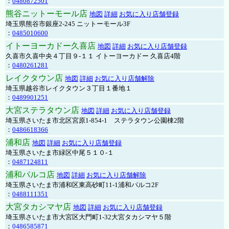
：
0480872501
熊谷ニットーモール店
地図
詳細
お気に入り店舗登録
埼玉県熊谷市銀座2-245 ニットーモール3F
：
0485010600
イトーヨーカドー久喜店
地図
詳細
お気に入り店舗登録
久喜市久喜中央４丁目９-１１ イトーヨーカドー 久喜店4階
：
0480261281
レイクタウン店
地図
詳細
お気に入り店舗解除
埼玉県越谷市レイクタウン３丁目１番地１
：
0489901251
大宮ステラタウン店
地図
詳細
お気に入り店舗登録
埼玉県さいたま市北区宮原1-854-1 ステラタウン公園棟2階
：
0486618366
浦和店
地図
詳細
お気に入り店舗登録
埼玉県さいたま市緑区中尾５１０-１
：
0487124811
浦和パルコ店
地図
詳細
お気に入り店舗解除
埼玉県さいたま市浦和区東高砂町11-1浦和パルコ2F
：
0488111351
大宮タカシマヤ店
地図
詳細
お気に入り店舗登録
埼玉県さいたま市大宮区大門町1-32大宮タカシマヤ５階
：
0486585871