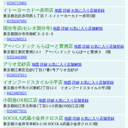
：
0356715901
イトーヨーカドー赤羽店
地図
詳細
お気に入り店舗登録
東京都北区赤羽西１丁目７-１イトーヨーカドー赤羽5階
：
0359247691
国分寺店(セレオ国分寺)
地図
詳細
お気に入り店舗解除
東京都国分寺市南町３-２０-３
：
0423266511
アーバンドック ららぽーと豊洲店
地図
詳細
お気に入り店舗登録
東京都江東区豊洲2-2-1 アーバンドック ららぽーと豊洲３ 3階
：
0351441660
アリオ北砂店
地図
詳細
お気に入り店舗解除
東京都江東区北砂2丁目17番1号アリオ北砂2F
：
0356537611
イオンフードスタイル小平店
地図
詳細
お気に入り店舗登録
東京都小平市小川東町2丁目12-1 イオンフードスタイル小平2階
：
0423485821
小田急OX狛江店
地図
詳細
お気に入り店舗登録
東京都狛江市元和泉1丁目2-1小田急OX狛江店2階
：
0354977031
SOCOLA武蔵小金井クロス店
地図
詳細
お気に入り店舗登録
東京都小金井市本町6-2-30 SOCOLA武蔵小金井クロス3階