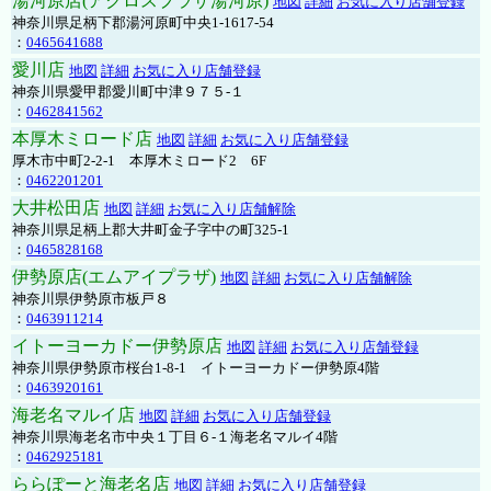
湯河原店(アクロスプラザ湯河原)
地図
詳細
お気に入り店舗登録
神奈川県足柄下郡湯河原町中央1-1617-54
：
0465641688
愛川店
地図
詳細
お気に入り店舗登録
神奈川県愛甲郡愛川町中津９７５-１
：
0462841562
本厚木ミロード店
地図
詳細
お気に入り店舗登録
厚木市中町2-2-1 本厚木ミロード2 6F
：
0462201201
大井松田店
地図
詳細
お気に入り店舗解除
神奈川県足柄上郡大井町金子字中の町325-1
：
0465828168
伊勢原店(エムアイプラザ)
地図
詳細
お気に入り店舗解除
神奈川県伊勢原市板戸８
：
0463911214
イトーヨーカドー伊勢原店
地図
詳細
お気に入り店舗登録
神奈川県伊勢原市桜台1-8-1 イトーヨーカドー伊勢原4階
：
0463920161
海老名マルイ店
地図
詳細
お気に入り店舗登録
神奈川県海老名市中央１丁目６-１海老名マルイ4階
：
0462925181
ららぽーと海老名店
地図
詳細
お気に入り店舗登録