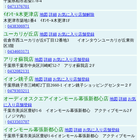
千葉県柏市若柴178-4
：
0471376701
ｲｵﾝﾓｰﾙ木更津店
地図
詳細
お気に入り店舗解除
木更津市築地1番4 ｲｵﾝﾓｰﾙ木更津1F
：
0438306971
ユーカリが丘店
地図
詳細
お気に入り店舗登録
佐倉市西ユーカリが丘6丁目12番地3 イオンタウンユーカリが丘東街
区3階
：
0434603171
アリオ蘇我店
地図
詳細
お気に入り店舗登録
千葉県千葉市中央区川崎町52-7 アリオ蘇我店２F
：
0432082131
イオン銚子店
地図
詳細
お気に入り店舗登録
千葉県銚子市三崎町2丁目2660-1 イオン銚子ショッピングセンター２Ｆ
：
0479303211
オーディオスクエアイオンモール幕張新都心店
地図
詳細
お気
に入り店舗登録
千葉市美浜区豊砂1-6 イオンモール幕張新都心 アクティブモール2Ｆ
（ノジマ内）
：
0433503707
イオンモール幕張新都心店
地図
詳細
お気に入り店舗登録
千葉県千葉市美浜区豊砂1-6イオンモール幕張新都心 アクティブモール