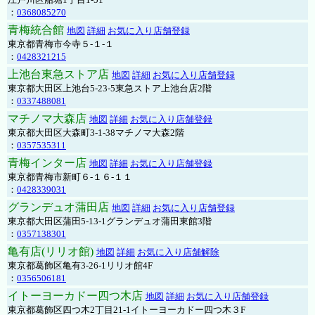
：
0368085270
青梅統合館
地図
詳細
お気に入り店舗登録
東京都青梅市今寺５-１-１
：
0428321215
上池台東急ストア店
地図
詳細
お気に入り店舗登録
東京都大田区上池台5-23-5東急ストア上池台店2階
：
0337488081
マチノマ大森店
地図
詳細
お気に入り店舗登録
東京都大田区大森町3-1-38マチノマ大森2階
：
0357535311
青梅インター店
地図
詳細
お気に入り店舗登録
東京都青梅市新町６-１６-１１
：
0428339031
グランデュオ蒲田店
地図
詳細
お気に入り店舗登録
東京都大田区蒲田5-13-1グランデュオ蒲田東館3階
：
0357138301
亀有店(リリオ館)
地図
詳細
お気に入り店舗解除
東京都葛飾区亀有3-26-1リリオ館4F
：
0356506181
イトーヨーカドー四つ木店
地図
詳細
お気に入り店舗登録
東京都葛飾区四つ木2丁目21-1イトーヨーカドー四つ木３F