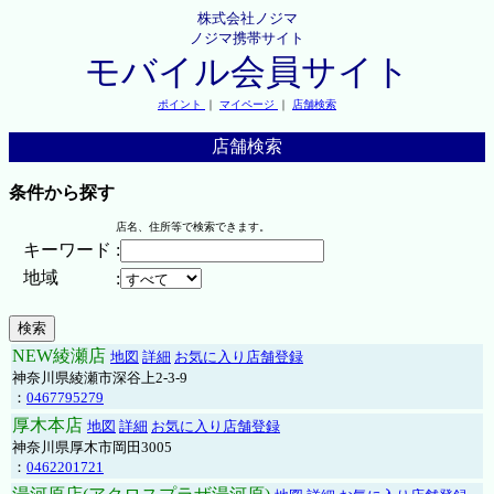
株式会社ノジマ
ノジマ携帯サイト
モバイル会員サイト
ポイント
｜
マイページ
｜
店舗検索
店舗検索
条件から探す
店名、住所等で検索できます。
キーワード
:
地域
:
NEW綾瀬店
地図
詳細
お気に入り店舗登録
神奈川県綾瀬市深谷上2-3-9
：
0467795279
厚木本店
地図
詳細
お気に入り店舗登録
神奈川県厚木市岡田3005
：
0462201721