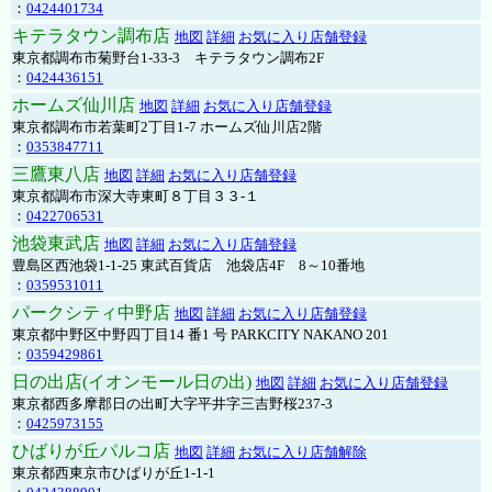
：
0424401734
キテラタウン調布店
地図
詳細
お気に入り店舗登録
東京都調布市菊野台1-33-3 キテラタウン調布2F
：
0424436151
ホームズ仙川店
地図
詳細
お気に入り店舗登録
東京都調布市若葉町2丁目1-7 ホームズ仙川店2階
：
0353847711
三鷹東八店
地図
詳細
お気に入り店舗登録
東京都調布市深大寺東町８丁目３３-１
：
0422706531
池袋東武店
地図
詳細
お気に入り店舗登録
豊島区西池袋1-1-25 東武百貨店 池袋店4F 8～10番地
：
0359531011
パークシティ中野店
地図
詳細
お気に入り店舗登録
東京都中野区中野四丁目14 番1 号 PARKCITY NAKANO 201
：
0359429861
日の出店(イオンモール日の出)
地図
詳細
お気に入り店舗登録
東京都西多摩郡日の出町大字平井字三吉野桜237-3
：
0425973155
ひばりが丘パルコ店
地図
詳細
お気に入り店舗解除
東京都西東京市ひばりが丘1-1-1