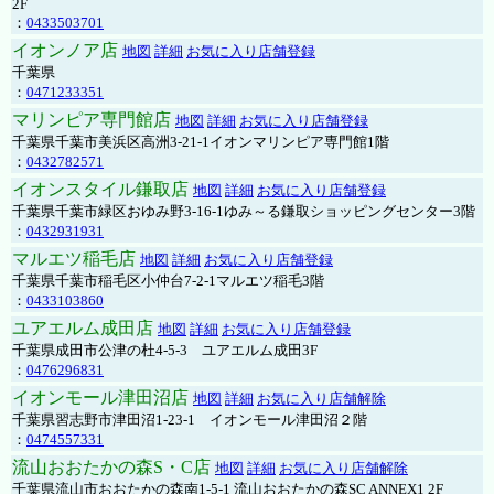
2F
：
0433503701
イオンノア店
地図
詳細
お気に入り店舗登録
千葉県
：
0471233351
マリンピア専門館店
地図
詳細
お気に入り店舗登録
千葉県千葉市美浜区高洲3-21-1イオンマリンピア専門館1階
：
0432782571
イオンスタイル鎌取店
地図
詳細
お気に入り店舗登録
千葉県千葉市緑区おゆみ野3-16-1ゆみ～る鎌取ショッピングセンター3階
：
0432931931
マルエツ稲毛店
地図
詳細
お気に入り店舗登録
千葉県千葉市稲毛区小仲台7-2-1マルエツ稲毛3階
：
0433103860
ユアエルム成田店
地図
詳細
お気に入り店舗登録
千葉県成田市公津の杜4-5-3 ユアエルム成田3F
：
0476296831
イオンモール津田沼店
地図
詳細
お気に入り店舗解除
千葉県習志野市津田沼1-23-1 イオンモール津田沼２階
：
0474557331
流山おおたかの森S・C店
地図
詳細
お気に入り店舗解除
千葉県流山市おおたかの森南1-5-1 流山おおたかの森SC ANNEX1 2F