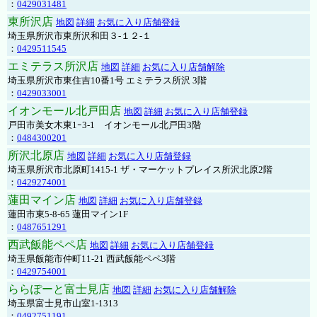
：
0429031481
東所沢店
地図
詳細
お気に入り店舗登録
埼玉県所沢市東所沢和田３-１２-１
：
0429511545
エミテラス所沢店
地図
詳細
お気に入り店舗解除
埼玉県所沢市東住吉10番1号 エミテラス所沢 3階
：
0429033001
イオンモール北戸田店
地図
詳細
お気に入り店舗登録
戸田市美女木東1ｰ3‐1 イオンモール北戸田3階
：
0484300201
所沢北原店
地図
詳細
お気に入り店舗登録
埼玉県所沢市北原町1415-1 ザ・マーケットプレイス所沢北原2階
：
0429274001
蓮田マイン店
地図
詳細
お気に入り店舗登録
蓮田市東5-8-65 蓮田マイン1F
：
0487651291
西武飯能ペペ店
地図
詳細
お気に入り店舗登録
埼玉県飯能市仲町11-21 西武飯能ペペ3階
：
0429754001
ららぽーと富士見店
地図
詳細
お気に入り店舗解除
埼玉県富士見市山室1-1313
：
0492751191