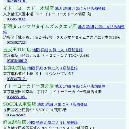
：
0423823181
イトーヨーカドー木場店
地図
詳細
お気に入り店舗登録
東京都江東区木場1-5-30 イトーヨーカドー木場店3階
：
0358578321
新宿タカシマヤタイムズスクエア店
地図
詳細
お気に入り店舗登
録
渋谷区千駄ヶ谷5丁目24番2号 タカシマヤタイムズスクエア本館11階
：
0353627221
五反田TOC店
地図
詳細
お気に入り店舗登録
東京都品川区西五反田 ７－２２－１７ TOCビル3階
：
0363846612
荻窪駅前店
地図
詳細
お気に入り店舗登録
東京都杉並区上萩1-9-1 タウンセブン６F
：
0353475121
イトーヨーカドー曳舟店
地図
詳細
お気に入り店舗解除
東京都墨田区京島１丁目２-１イトーヨーカドー曳舟店４階
：
0356551051
SOCOLA用賀店
地図
詳細
お気に入り店舗登録
世田谷区上用賀6-6-6 SOCOLA用賀3階
：
0354265021
経堂駅前店
地図
詳細
お気に入り店舗登録
東京都世田谷区宮坂2-19-5ピーコックストア経堂店B1F