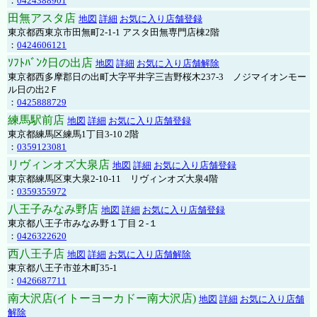
：
0424388901
田無アスタ店
地図
詳細
お気に入り店舗登録
東京都西東京市田無町2-1-1 アスタ田無専門店棟2階
：
0424606121
ｿﾌﾄﾊﾞﾝｸ日の出店
地図
詳細
お気に入り店舗解除
東京都西多摩郡日の出町大字平井字三吉野桜木237-3 ノジマイオンモー
ル日の出2Ｆ
：
0425888729
練馬駅前店
地図
詳細
お気に入り店舗登録
東京都練馬区練馬1丁目3-10 2階
：
0359123081
リヴィンオズ大泉店
地図
詳細
お気に入り店舗登録
東京都練馬区東大泉2-10-11 リヴィンオズ大泉4階
：
0359355972
八王子みなみ野店
地図
詳細
お気に入り店舗登録
東京都八王子市みなみ野１丁目２-１
：
0426322620
西八王子店
地図
詳細
お気に入り店舗解除
東京都八王子市並木町35-1
：
0426687711
南大沢店(イトーヨーカドー南大沢店)
地図
詳細
お気に入り店舗
解除