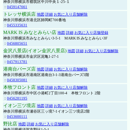
神奈川県横浜市都筑区中川中央１-25-１
：
0459147661
トレッサ横浜店
地図
詳細
お気に入り店舗解除
神奈川県横浜市港北区師岡町700番地
：
0455335631
MARK IS みなとみらい店
地図
詳細
お気に入り店舗登録
神奈川県横浜市みなとみらい3-5-1 MARK IS みなとみらい3F
：
0456805651
金沢八景店(イオン金沢八景店)
地図
詳細
お気に入り店舗解除
神奈川県横浜市金沢区泥亀1-27-1
：
0457913781
港南台バーズ店
地図
詳細
お気に入り店舗解除
神奈川県横浜市港南区港南台3-1-3港南台バーズ5階
：
0458305081
本牧フロント店
地図
詳細
お気に入り店舗解除
神奈川県横浜市中区小港町2丁目100-4 本牧フロント 2階
：
0456281195
イオン三ツ境店
地図
詳細
お気に入り店舗解除
神奈川県横浜市瀬谷区三ッ境7-1イオン三ツ境店2階
：
0453600111
野比店
地図
詳細
お気に入り店舗解除
神奈川県横須賀市野比1-5-1