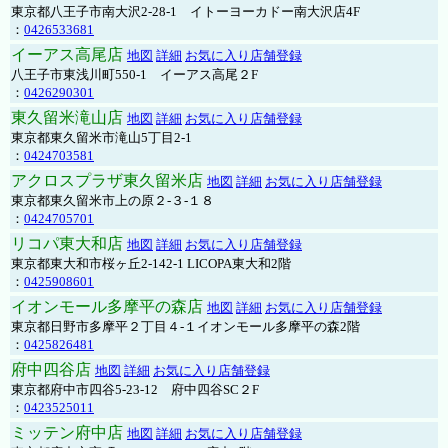
東京都八王子市南大沢2-28-1 イトーヨーカドー南大沢店4F
：
0426533681
イーアス高尾店
地図
詳細
お気に入り店舗登録
八王子市東浅川町550-1 イーアス高尾２F
：
0426290301
東久留米滝山店
地図
詳細
お気に入り店舗登録
東京都東久留米市滝山5丁目2-1
：
0424703581
アクロスプラザ東久留米店
地図
詳細
お気に入り店舗登録
東京都東久留米市上の原２-３-１８
：
0424705701
リコパ東大和店
地図
詳細
お気に入り店舗登録
東京都東大和市桜ヶ丘2-142-1 LICOPA東大和2階
：
0425908601
イオンモール多摩平の森店
地図
詳細
お気に入り店舗登録
東京都日野市多摩平２丁目４-１イオンモール多摩平の森2階
：
0425826481
府中四谷店
地図
詳細
お気に入り店舗登録
東京都府中市四谷5-23-12 府中四谷SC２F
：
0423525011
ミッテン府中店
地図
詳細
お気に入り店舗登録