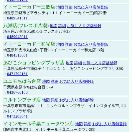
イトーヨーカドー三郷店
地図
詳細
お気に入り店舗登録
埼玉県三郷市ピアラシティ1-1-1 イトーヨーカドー三郷店2階
：
0489541511
八潮店(フレスポ八潮)
地図
詳細
お気に入り店舗登録
埼玉県八潮市大瀬1-1-3 フレスポ八潮3F
：
0489943911
イトーヨーカドー和光店
地図
詳細
お気に入り店舗登録
埼玉県和光市丸山台1丁目9-3 イトーヨーカドー和光店 ３階
：
0484513661
あびこショッピングプラザ店
地図
詳細
お気に入り店舗登録
千葉県我孫子市我孫子４丁目１１-１ あびこショッピングプラザ３階
：
0471792161
ユニモちはら台店
地図
詳細
お気に入り店舗登録
千葉県市原市ちはら台西３-４
：
0436760100
コルトンプラザ店
地図
詳細
お気に入り店舗解除
千葉県市川市鬼高1-1-1 ニッケコルトンプラザ イオンスタイル市川コ
ルトンプラザ3階
：
0473203041
イオンモール千葉ニュータウン店
地図
詳細
お気に入り店舗登録
印西市中央北3-2 イオンモール千葉ニュータウン2階