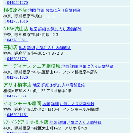
：
0449591270
相模原本店
地図
詳細
お気に入り店舗解除
神奈川県相模原市横山１-１-１
：
0427531516
NEW城山店
地図
詳細
お気に入り店舗解除
神奈川県相模原市緑区向原4-2-3
：
0427830611
座間店
地図
詳細
お気に入り店舗解除
神奈川県座間市小松原１-４３-２３
：
0462981701
オーディオスクエア相模原
地図
詳細
お気に入り店舗登録
神奈川県相模原市中央区横山1-1-1 ノジマ相模原本店内
：
0427301326
アリオ橋本店
地図
詳細
お気に入り店舗登録
相模原市緑区大山町1-22 アリオ橋本2階
：
0427758531
イオンモール座間
地図
詳細
お気に入り店舗登録
神奈川県座間市広野台2丁目10-4 イオンモール座間3階
：
0462981161
ｿﾌﾄﾊﾞﾝｸアリオ橋本店
地図
詳細
お気に入り店舗登録
神奈川県相模原市緑区大山町1-22 アリオ橋本2F