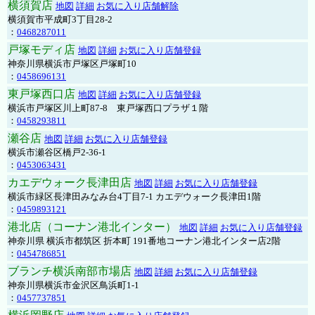
横須賀店
地図
詳細
お気に入り店舗解除
横須賀市平成町3丁目28-2
：
0468287011
戸塚モディ店
地図
詳細
お気に入り店舗登録
神奈川県横浜市戸塚区戸塚町10
：
0458696131
東戸塚西口店
地図
詳細
お気に入り店舗登録
横浜市戸塚区川上町87-8 東戸塚西口プラザ１階
：
0458293811
瀬谷店
地図
詳細
お気に入り店舗登録
横浜市瀬谷区橋戸2-36-1
：
0453063431
カエデウォーク長津田店
地図
詳細
お気に入り店舗登録
横浜市緑区長津田みなみ台4丁目7-1 カエデウォーク長津田1階
：
0459893121
港北店（コーナン港北インター）
地図
詳細
お気に入り店舗登録
神奈川県 横浜市都筑区 折本町 191番地コーナン港北インター店2階
：
0454786851
ブランチ横浜南部市場店
地図
詳細
お気に入り店舗登録
神奈川県横浜市金沢区鳥浜町1-1
：
0457737851