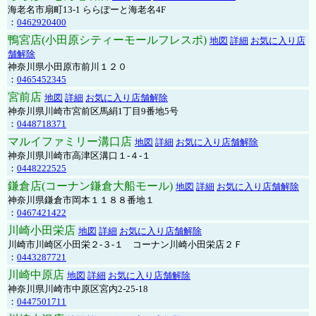
海老名市扇町13-1 ららぽーと海老名4F
：
0462920400
鴨宮店(小田原シティーモールフレスポ)
地図
詳細
お気に入り店
舗解除
神奈川県小田原市前川１２０
：
0465452345
宮前店
地図
詳細
お気に入り店舗解除
神奈川県川崎市宮前区馬絹1丁目9番地5号
：
0448718371
マルイファミリー溝口店
地図
詳細
お気に入り店舗解除
神奈川県川崎市高津区溝口１-４-１
：
0448222525
鎌倉店(コーナン鎌倉大船モール)
地図
詳細
お気に入り店舗解除
神奈川県鎌倉市岡本１１８８番地１
：
0467421422
川崎小田栄店
地図
詳細
お気に入り店舗解除
川崎市川崎区小田栄２‐３‐１ コーナン川崎小田栄店２Ｆ
：
0443287721
川崎中原店
地図
詳細
お気に入り店舗解除
神奈川県川崎市中原区宮内2-25-18
：
0447501711