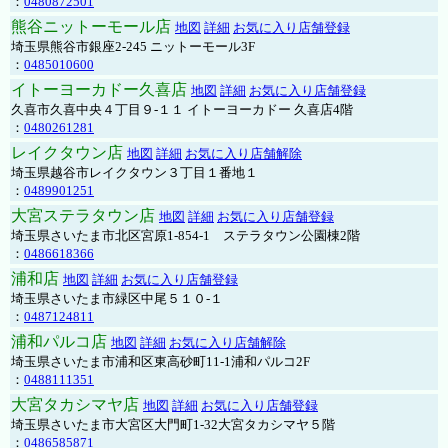
：
0480872501
熊谷ニットーモール店
地図
詳細
お気に入り店舗登録
埼玉県熊谷市銀座2-245 ニットーモール3F
：
0485010600
イトーヨーカドー久喜店
地図
詳細
お気に入り店舗登録
久喜市久喜中央４丁目９-１１ イトーヨーカドー 久喜店4階
：
0480261281
レイクタウン店
地図
詳細
お気に入り店舗解除
埼玉県越谷市レイクタウン３丁目１番地１
：
0489901251
大宮ステラタウン店
地図
詳細
お気に入り店舗登録
埼玉県さいたま市北区宮原1-854-1 ステラタウン公園棟2階
：
0486618366
浦和店
地図
詳細
お気に入り店舗登録
埼玉県さいたま市緑区中尾５１０-１
：
0487124811
浦和パルコ店
地図
詳細
お気に入り店舗解除
埼玉県さいたま市浦和区東高砂町11-1浦和パルコ2F
：
0488111351
大宮タカシマヤ店
地図
詳細
お気に入り店舗登録
埼玉県さいたま市大宮区大門町1-32大宮タカシマヤ５階
：
0486585871