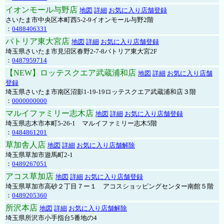
イオンモール与野店
地図
詳細
お気に入り店舗登録
さいたま市中央区本町西5-2-9イオンモール与野2階
：
0488406331
パトリア東大宮店
地図
詳細
お気に入り店舗登録
埼玉県さいたま市見沼区春野2-7-8パトリア東大宮2F
：
0487959714
【NEW】ロッテスクエア武蔵浦和店
地図
詳細
お気に入り店舗
登録
埼玉県さいたま市南区沼影1-19-19ロッテスクエア武蔵浦和店３階
：
0000000000
マルイファミリー志木店
地図
詳細
お気に入り店舗登録
埼玉県志木市本町5-26-1 マルイファミリー志木5階
：
0484861201
草加舎人店
地図
詳細
お気に入り店舗解除
埼玉県草加市遊馬町2-1
：
0489267051
アコス草加店
地図
詳細
お気に入り店舗登録
埼玉県草加市高砂２丁目７ー１ アコスショッピングセンター南館５階
：
0489205360
所沢本店
地図
詳細
お気に入り店舗解除
埼玉県所沢市小手指台5番地の4