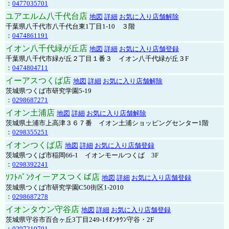
：
0477035701
ユアエルム八千代台店
地図
詳細
お気に入り店舗解除
千葉県八千代市八千代台東1丁目1-10 ３階
：
0474861191
イオン八千代緑が丘店
地図
詳細
お気に入り店舗登録
千葉県八千代市緑が丘２丁目１番３ イオン八千代緑が丘３F
：
0474804711
イーアスつくば店
地図
詳細
お気に入り店舗解除
茨城県つくば市研究学園5-19
：
0298687271
イオン土浦店
地図
詳細
お気に入り店舗解除
茨城県土浦市上高津３６７番 イオン土浦ショッピングセンター1階
：
0298355251
イオンつくば店
地図
詳細
お気に入り店舗登録
茨城県つくば市稲岡66-1 イオンモールつくば 3F
：
0298392241
ｿﾌﾄﾊﾞﾝｸイーアスつくば店
地図
詳細
お気に入り店舗登録
茨城県つくば市研究学園C50街区1-2010
：
0298687278
イオンタウン守谷店
地図
詳細
お気に入り店舗登録
茨城県守谷市百合ヶ丘3丁目249-1ｲｵﾝﾀｳﾝ守谷・2F
：
0297210701