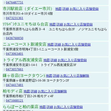
：
0476487751
市川駅前店（ダイエー市川）
地図
詳細
お気に入り店舗登録
市川市市川1-4-10ダイエー市川 6階
：
0473231361
ｿﾌﾄﾊﾞﾝｸユニモちはら台店
地図
詳細
お気に入り店舗登録
千葉県市原市ちはら台西３-４ ユニモちはら台2F ノジマユニモちはら
台店内
：
0436760050
ニューコースト新浦安店
地図
詳細
お気に入り店舗登録
千葉県浦安市明海4丁目1-1ニューコースト新浦安3階
：
0473063401
トライアル西友浦安店
地図
詳細
お気に入り店舗登録
千葉県浦安市北栄1-14-1 トライアル西友浦安店3F
：
0473057661
鎌ヶ谷店(ヨークタウン)
地図
詳細
お気に入り店舗解除
千葉県鎌ヶ谷東道野辺5-16-38 ヨークタウン2F
：
0474417481
柏モディ店
地図
詳細
お気に入り店舗解除
千葉県柏市柏1丁目2-26 柏モディ4F
：
0471668121
ららぽーと柏の葉店
地図
詳細
お気に入り店舗登録