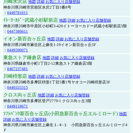
川崎水沢店
地図
詳細
お気に入り店舗登録
神奈川県川崎市宮前区水沢2丁目3番8号
：
0449781611
ｲﾄｰﾖｰｶﾄﾞｰ武蔵小杉駅前店
地図
詳細
お気に入り店舗登録
神奈川県川崎市中原区小杉町3-420イトーヨーカドー武蔵小杉駅前店5階
：
0447380611
イオン新百合ヶ丘店
地図
詳細
お気に入り店舗登録
神奈川県川崎市麻生区上麻生1-19イオン新百合ヶ丘5F
：
0449590071
東急ストア鎌倉店
地図
詳細
お気に入り店舗登録
神奈川県鎌倉市小町1丁目2-12東急ストア鎌倉店5階
：
0467237481
川崎枡形店
地図
詳細
お気に入り店舗登録
神奈川県川崎市多摩区枡形1丁目5番1号ヤオコー川崎枡形店3F
：
0449333315
クロス向ヶ丘店
地図
詳細
お気に入り店舗登録
神奈川県川崎市多摩区登戸2779-1 クロス向ヶ丘3階
：
0449118671
ｿﾌﾄﾊﾞﾝｸ新百合ヶ丘店(小田急新百合ヶ丘エルミロード)
地図
詳細
お気に入り店舗登録
神奈川県川崎市麻生区上麻生１-４-１ 小田急新百合ヶ丘エルミロード4
Ｆ