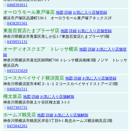
：
0468393611
オーロラモール東戸塚店
地図
詳細
お気に入り店舗登録
横浜市戸塚区品濃町536-1 オーロラモール東戸塚アネックス2F
：
0458201561
東急百貨店たまプラーザ店
地図
詳細
お気に入り店舗登録
神奈川県横浜市青葉区美しが丘1-7東急百貨店たまプラーザ5階
：
0459051131
オーディオスクエア トレッサ横浜
地図
詳細
お気に入り店舗登
録
神奈川県横浜市港北区師岡町700 トレッサ横浜南棟3階 ノジマ トレッサ
横浜店内
：
0455335629
コースカベイサイド横須賀店
地図
詳細
お気に入り店舗登録
神奈川県横須賀市本町２-１-１２コースカベイサイドストアーズ3階
：
0468201511
権太坂店
地図
詳細
お気に入り店舗解除
神奈川県横浜市保土ケ谷区権太坂 3-1-3
：
0457305731
ホームズ鶴見店
地図
詳細
お気に入り店舗解除
神奈川県横浜市鶴見区岸谷3丁目9-1 島忠ホームズ横浜鶴見店2階
：
0455842261