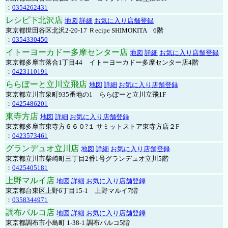
：
0354262431
レシピ下北沢店
地図
詳細
お気に入り店舗登録
東京都世田谷区北沢2-20-17 Ｒecipe SHIMOKITA 6階
：
0354330450
イトーヨーカドー多摩センター店
地図
詳細
お気に入り店舗登録
東京都多摩市落合1丁目44 イトーヨーカドー多摩センター店4階
：
0423110191
ららぽーと立川立飛店
地図
詳細
お気に入り店舗登録
東京都立川市泉町935番地の1 ららぽーと立川立飛1F
：
0425486201
東寺方店
地図
詳細
お気に入り店舗登録
東京都多摩市東寺方６６０?１ サミットストア東寺方店２F
：
0423573461
グランデュオ立川店
地図
詳細
お気に入り店舗登録
東京都立川市柴崎町三丁目2番1号グランデュオ立川5階
：
0425405181
上野マルイ店
地図
詳細
お気に入り店舗登録
東京都台東区上野6丁目15-1 上野マルイ7階
：
0358344971
調布パルコ店
地図
詳細
お気に入り店舗登録
東京都調布市小島町 1-38-1 調布パルコ5階