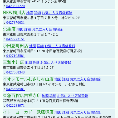
東京都府中市宮町1-41-2 ミッテン府中5階
：
0423525220
NEW鶴川店
地図
詳細
お気に入り店舗解除
東京都町田市能ヶ谷１丁目７番５号 神栄ビル２F
：
0427376031
忠生店
地図
詳細
お気に入り店舗解除
東京都町田市木曽西２丁目１７-２１
：
0427923151
小田急町田店
地図
詳細
お気に入り店舗登録
東京都町田市原町田6-12-20 小田急百貨店町田店7階
：
0427105581
三和小川店
地図
詳細
お気に入り店舗登録
東京都町田市金森４丁目１?２ 2F
：
0427068343
イオンモールむさし村山店
地図
詳細
お気に入り店舗解除
東京都武蔵村山市榎1丁目1-3 イオンモールむさし村山3F
：
0425668581
東急百貨店吉祥寺店
地図
詳細
お気に入り店舗登録
武蔵野市吉祥寺本町2-3-1 東急百貨店吉祥寺店5階
：
0422238971
イトーヨーカドー武蔵境店
地図
詳細
お気に入り店舗登録
東京都武蔵野市境南町２丁目３?６ イトーヨーカドー 武蔵境店 西館5階