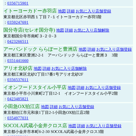
：
0356715901
イトーヨーカドー赤羽店
地図
詳細
お気に入り店舗登録
東京都北区赤羽西１丁目７-１イトーヨーカドー赤羽5階
：
0359247691
国分寺店(セレオ国分寺)
地図
詳細
お気に入り店舗解除
東京都国分寺市南町３-２０-３
：
0423266511
アーバンドック ららぽーと豊洲店
地図
詳細
お気に入り店舗登録
東京都江東区豊洲2-2-1 アーバンドック ららぽーと豊洲３ 3階
：
0351441660
アリオ北砂店
地図
詳細
お気に入り店舗解除
東京都江東区北砂2丁目17番1号アリオ北砂2F
：
0356537611
イオンフードスタイル小平店
地図
詳細
お気に入り店舗登録
東京都小平市小川東町2丁目12-1 イオンフードスタイル小平2階
：
0423485821
小田急OX狛江店
地図
詳細
お気に入り店舗登録
東京都狛江市元和泉1丁目2-1小田急OX狛江店2階
：
0354977031
SOCOLA武蔵小金井クロス店
地図
詳細
お気に入り店舗登録
東京都小金井市本町6-2-30 SOCOLA武蔵小金井クロス3階