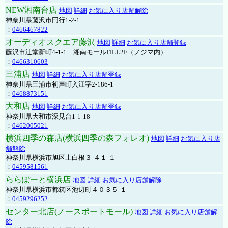
NEW湘南台店
地図
詳細
お気に入り店舗解除
神奈川県藤沢市円行1-2-1
：
0466467822
オーディオスクエア藤沢
地図
詳細
お気に入り店舗登録
藤沢市辻堂新町4-1-1 湘南モールFILL2F（ノジマ内）
：
0466310603
三浦店
地図
詳細
お気に入り店舗登録
神奈川県三浦市初声町入江字2-186-1
：
0468873151
大和店
地図
詳細
お気に入り店舗登録
神奈川県大和市深見台1-1-18
：
0462005021
横浜四季の森店(横浜四季の森フォレオ)
地図
詳細
お気に入り店
舗解除
神奈川県横浜市旭区上白根３-４１-１
：
0459581561
ららぽーと横浜店
地図
詳細
お気に入り店舗解除
神奈川県横浜市都筑区池辺町４０３５-１
：
0459296252
センター北店(ノースポートモール)
地図
詳細
お気に入り店舗解
除