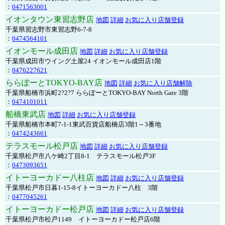
：
0471563001
イオンタウン東習志野店
地図
詳細
お気に入り店舗登録
千葉県習志野市東習志野6-7-8
：
0474564101
イオンモール成田店
地図
詳細
お気に入り店舗登録
千葉県成田市ウイング土屋24 イオンモール成田店1階
：
0476227621
ららぽーとTOKYO-BAY店
地図
詳細
お気に入り店舗解除
千葉県船橋市浜町2?2?7 ららぽーとTOKYO-BAY North Gate 3階
：
0474101011
船橋東武店
地図
詳細
お気に入り店舗登録
千葉県船橋市本町7-1-1東武百貨店船橋店3階1～3番地
：
0474243661
テラスモール松戸店
地図
詳細
お気に入り店舗登録
千葉県松戸市八ケ崎2丁目8-1 テラスモール松戸3F
：
0473093651
イトーヨーカドー八柱店
地図
詳細
お気に入り店舗登録
千葉県松戸市日暮1-15-8イトーヨーカドー八柱 3階
：
0477045261
イトーヨーカドー松戸店
地図
詳細
お気に入り店舗登録
千葉県松戸市松戸1149 イトーヨーカドー松戸店6階