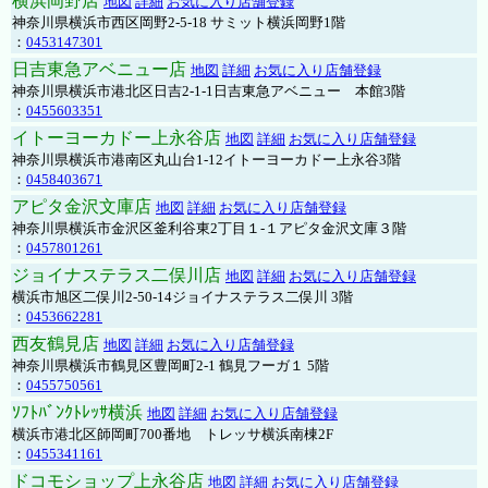
横浜岡野店
地図
詳細
お気に入り店舗登録
神奈川県横浜市西区岡野2-5-18 サミット横浜岡野1階
：
0453147301
日吉東急アベニュー店
地図
詳細
お気に入り店舗登録
神奈川県横浜市港北区日吉2-1-1日吉東急アベニュー 本館3階
：
0455603351
イトーヨーカドー上永谷店
地図
詳細
お気に入り店舗登録
神奈川県横浜市港南区丸山台1-12イトーヨーカドー上永谷3階
：
0458403671
アピタ金沢文庫店
地図
詳細
お気に入り店舗登録
神奈川県横浜市金沢区釜利谷東2丁目１-１アピタ金沢文庫３階
：
0457801261
ジョイナステラス二俣川店
地図
詳細
お気に入り店舗登録
横浜市旭区二俣川2-50-14ジョイナステラス二俣川 3階
：
0453662281
西友鶴見店
地図
詳細
お気に入り店舗登録
神奈川県横浜市鶴見区豊岡町2-1 鶴見フーガ１ 5階
：
0455750561
ｿﾌﾄﾊﾞﾝｸﾄﾚｯｻ横浜
地図
詳細
お気に入り店舗登録
横浜市港北区師岡町700番地 トレッサ横浜南棟2F
：
0455341161
ドコモショップ上永谷店
地図
詳細
お気に入り店舗登録