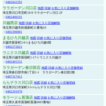
：
0482641591
ララガーデン川口店
地図
詳細
お気に入り店舗解除
埼玉県川口市宮町18-9 ララガーデン川口 2F
：
0482406101
川越西店
地図
詳細
お気に入り店舗解除
埼玉県川越市的場新町21番地10
：
0492390081
まるひろ川越店
地図
詳細
お気に入り店舗登録
川越市新富町2-6-1まるひろ川越6階
：
0492272021
ウニクス川越店
地図
詳細
お気に入り店舗解除
埼玉県川越市新宿町1-17-1 ウニクス川越2F
：
0492491551
ララガーデン春日部店
地図
詳細
お気に入り店舗登録
埼玉県春日部市南1丁目1-1 ララガーデン春日部2階
：
0487317411
ららテラス川口店
地図
詳細
お気に入り店舗登録
埼玉県川口市栄町3-5-1ららテラス川口7階
：
0482291979
モラージュ菖蒲店
地図
詳細
お気に入り店舗解除
埼玉県久喜市菖蒲町菖蒲6005番地1