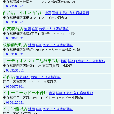
東京都稲城市若葉台2-1-1 フレスポ若葉台EAST2F
：
0423505661
西台店（イオン西台）
地図
詳細
お気に入り店舗登録
東京都板橋区蓮根３-８-１２ イオン西台３F
：
0359160561
西友成増店
地図
詳細
お気に入り店舗登録
東京都板橋区成増3丁目11番3号 アクト1 ３階
：
0359040831
板橋前野町店
地図
詳細
お気に入り店舗登録
東京都板橋区前野町3-20-1ヒューリック志村坂上2階
：
0359183031
オーディオスクエア池袋東武店
地図
詳細
お気に入り店舗登録
東京都豊島区西池袋1-1-25 東武百貨店 池袋店 4F
：
0359531011
葛西店
地図
詳細
お気に入り店舗登録
江戸川区東葛西9-3-3 アリオ葛西店2F
：
0356677301
イトーヨーカドー小岩店
地図
詳細
お気に入り店舗登録
東京都江戸川区西小岩1-24-1イトーヨーカドー小岩5階
：
0356125051
イオン船堀店
地図
詳細
お気に入り店舗登録
江戸川区船堀1丁目1-51