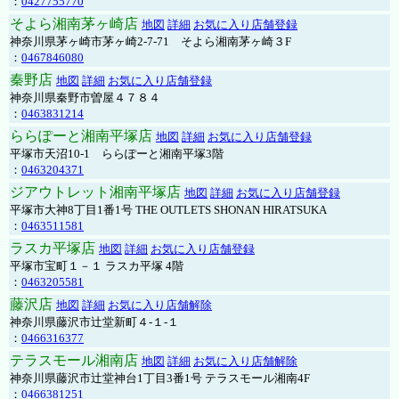
：
0427755770
そよら湘南茅ヶ崎店
地図
詳細
お気に入り店舗登録
神奈川県茅ヶ崎市茅ヶ崎2‐7‐71 そよら湘南茅ヶ崎３F
：
0467846080
秦野店
地図
詳細
お気に入り店舗登録
神奈川県秦野市曽屋４７８４
：
0463831214
ららぽーと湘南平塚店
地図
詳細
お気に入り店舗登録
平塚市天沼10-1 ららぽーと湘南平塚3階
：
0463204371
ジアウトレット湘南平塚店
地図
詳細
お気に入り店舗登録
平塚市大神8丁目1番1号 THE OUTLETS SHONAN HIRATSUKA
：
0463511581
ラスカ平塚店
地図
詳細
お気に入り店舗登録
平塚市宝町１－１ ラスカ平塚 4階
：
0463205581
藤沢店
地図
詳細
お気に入り店舗解除
神奈川県藤沢市辻堂新町４-１-１
：
0466316377
テラスモール湘南店
地図
詳細
お気に入り店舗解除
神奈川県藤沢市辻堂神台1丁目3番1号 テラスモール湘南4F
：
0466381251