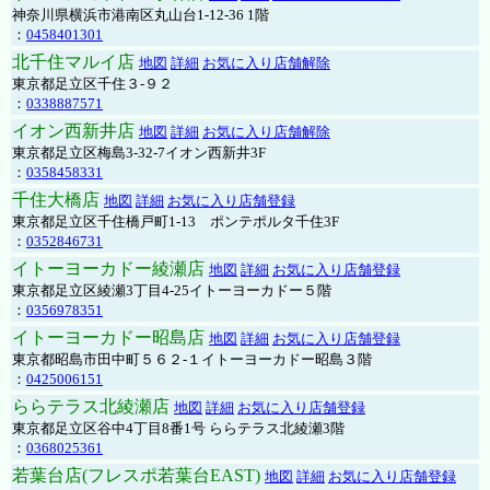
神奈川県横浜市港南区丸山台1-12-36 1階
：
0458401301
北千住マルイ店
地図
詳細
お気に入り店舗解除
東京都足立区千住３-９２
：
0338887571
イオン西新井店
地図
詳細
お気に入り店舗解除
東京都足立区梅島3-32-7イオン西新井3F
：
0358458331
千住大橋店
地図
詳細
お気に入り店舗登録
東京都足立区千住橋戸町1-13 ポンテポルタ千住3F
：
0352846731
イトーヨーカドー綾瀬店
地図
詳細
お気に入り店舗登録
東京都足立区綾瀬3丁目4-25イトーヨーカドー５階
：
0356978351
イトーヨーカドー昭島店
地図
詳細
お気に入り店舗登録
東京都昭島市田中町５６２-１イトーヨーカドー昭島３階
：
0425006151
ららテラス北綾瀬店
地図
詳細
お気に入り店舗登録
東京都足立区谷中4丁目8番1号 ららテラス北綾瀬3階
：
0368025361
若葉台店(フレスポ若葉台EAST)
地図
詳細
お気に入り店舗登録