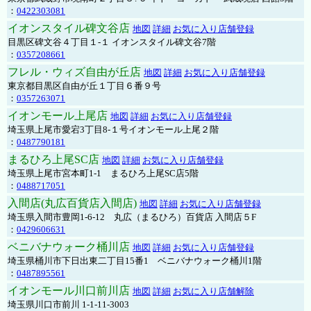
：
0422303081
イオンスタイル碑文谷店
地図
詳細
お気に入り店舗登録
目黒区碑文谷４丁目１-１ イオンスタイル碑文谷7階
：
0357208661
フレル・ウィズ自由が丘店
地図
詳細
お気に入り店舗登録
東京都目黒区自由が丘１丁目６番９号
：
0357263071
イオンモール上尾店
地図
詳細
お気に入り店舗登録
埼玉県上尾市愛宕3丁目8-１号イオンモール上尾２階
：
0487790181
まるひろ上尾SC店
地図
詳細
お気に入り店舗登録
埼玉県上尾市宮本町1-1 まるひろ上尾SC店5階
：
0488717051
入間店(丸広百貨店入間店)
地図
詳細
お気に入り店舗登録
埼玉県入間市豊岡1-6-12 丸広（まるひろ）百貨店 入間店５F
：
0429606631
ベニバナウォーク桶川店
地図
詳細
お気に入り店舗登録
埼玉県桶川市下日出東二丁目15番1 ベニバナウォーク桶川1階
：
0487895561
イオンモール川口前川店
地図
詳細
お気に入り店舗解除
埼玉県川口市前川 1-1-11-3003