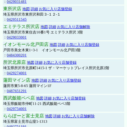
：
0429031481
東所沢店
地図
詳細
お気に入り店舗登録
埼玉県所沢市東所沢和田３-１２-１
：
0429511545
エミテラス所沢店
地図
詳細
お気に入り店舗解除
埼玉県所沢市東住吉10番1号 エミテラス所沢 3階
：
0429033001
イオンモール北戸田店
地図
詳細
お気に入り店舗登録
戸田市美女木東1ｰ3‐1 イオンモール北戸田3階
：
0484300201
所沢北原店
地図
詳細
お気に入り店舗登録
埼玉県所沢市北原町1415-1 ザ・マーケットプレイス所沢北原2階
：
0429274001
蓮田マイン店
地図
詳細
お気に入り店舗登録
蓮田市東5-8-65 蓮田マイン1F
：
0487651291
西武飯能ペペ店
地図
詳細
お気に入り店舗登録
埼玉県飯能市仲町11-21 西武飯能ペペ3階
：
0429754001
ららぽーと富士見店
地図
詳細
お気に入り店舗解除
埼玉県富士見市山室1-1313
：
0492751191