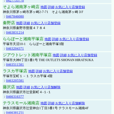
：
0427755770
そよら湘南茅ヶ崎店
地図
詳細
お気に入り店舗登録
神奈川県茅ヶ崎市茅ヶ崎2‐7‐71 そよら湘南茅ヶ崎３F
：
0467846080
秦野店
地図
詳細
お気に入り店舗登録
神奈川県秦野市曽屋４７８４
：
0463831214
ららぽーと湘南平塚店
地図
詳細
お気に入り店舗登録
平塚市天沼10-1 ららぽーと湘南平塚3階
：
0463204371
ジアウトレット湘南平塚店
地図
詳細
お気に入り店舗登録
平塚市大神8丁目1番1号 THE OUTLETS SHONAN HIRATSUKA
：
0463511581
ラスカ平塚店
地図
詳細
お気に入り店舗登録
平塚市宝町１－１ ラスカ平塚 4階
：
0463205581
藤沢店
地図
詳細
お気に入り店舗解除
神奈川県藤沢市辻堂新町４-１-１
：
0466316377
テラスモール湘南店
地図
詳細
お気に入り店舗解除
神奈川県藤沢市辻堂神台1丁目3番1号 テラスモール湘南4F
：
0466381251