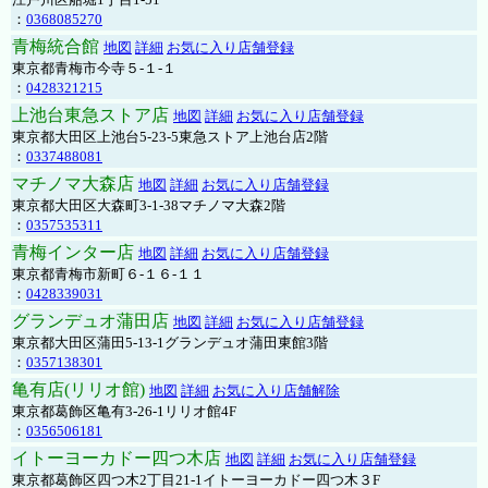
：
0368085270
青梅統合館
地図
詳細
お気に入り店舗登録
東京都青梅市今寺５-１-１
：
0428321215
上池台東急ストア店
地図
詳細
お気に入り店舗登録
東京都大田区上池台5-23-5東急ストア上池台店2階
：
0337488081
マチノマ大森店
地図
詳細
お気に入り店舗登録
東京都大田区大森町3-1-38マチノマ大森2階
：
0357535311
青梅インター店
地図
詳細
お気に入り店舗登録
東京都青梅市新町６-１６-１１
：
0428339031
グランデュオ蒲田店
地図
詳細
お気に入り店舗登録
東京都大田区蒲田5-13-1グランデュオ蒲田東館3階
：
0357138301
亀有店(リリオ館)
地図
詳細
お気に入り店舗解除
東京都葛飾区亀有3-26-1リリオ館4F
：
0356506181
イトーヨーカドー四つ木店
地図
詳細
お気に入り店舗登録
東京都葛飾区四つ木2丁目21-1イトーヨーカドー四つ木３F