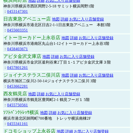
横浜岡野店
地図
詳細
お気に入り店舗登録
神奈川県横浜市西区岡野2-5-18 サミット横浜岡野1階
：
0453147301
日吉東急アベニュー店
地図
詳細
お気に入り店舗登録
神奈川県横浜市港北区日吉2-1-1日吉東急アベニュー 本館3階
：
0455603351
イトーヨーカドー上永谷店
地図
詳細
お気に入り店舗登録
神奈川県横浜市港南区丸山台1-12イトーヨーカドー上永谷3階
：
0458403671
アピタ金沢文庫店
地図
詳細
お気に入り店舗登録
神奈川県横浜市金沢区釜利谷東2丁目１-１アピタ金沢文庫３階
：
0457801261
ジョイナステラス二俣川店
地図
詳細
お気に入り店舗登録
横浜市旭区二俣川2-50-14ジョイナステラス二俣川 3階
：
0453662281
西友鶴見店
地図
詳細
お気に入り店舗登録
神奈川県横浜市鶴見区豊岡町2-1 鶴見フーガ１ 5階
：
0455750561
ｿﾌﾄﾊﾞﾝｸﾄﾚｯｻ横浜
地図
詳細
お気に入り店舗登録
横浜市港北区師岡町700番地 トレッサ横浜南棟2F
：
0455341161
ドコモショップ上永谷店
地図
詳細
お気に入り店舗登録