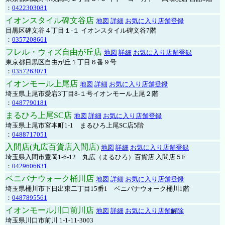
：
0422303081
イオンスタイル碑文谷店
地図
詳細
お気に入り店舗登録
目黒区碑文谷４丁目１-１ イオンスタイル碑文谷7階
：
0357208661
フレル・ウィズ自由が丘店
地図
詳細
お気に入り店舗登録
東京都目黒区自由が丘１丁目６番９号
：
0357263071
イオンモール上尾店
地図
詳細
お気に入り店舗登録
埼玉県上尾市愛宕3丁目8-１号イオンモール上尾２階
：
0487790181
まるひろ上尾SC店
地図
詳細
お気に入り店舗登録
埼玉県上尾市宮本町1-1 まるひろ上尾SC店5階
：
0488717051
入間店(丸広百貨店入間店)
地図
詳細
お気に入り店舗登録
埼玉県入間市豊岡1-6-12 丸広（まるひろ）百貨店 入間店５F
：
0429606631
ベニバナウォーク桶川店
地図
詳細
お気に入り店舗登録
埼玉県桶川市下日出東二丁目15番1 ベニバナウォーク桶川1階
：
0487895561
イオンモール川口前川店
地図
詳細
お気に入り店舗解除
埼玉県川口市前川 1-1-11-3003