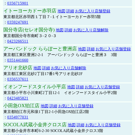
：
0356715901
イトーヨーカドー赤羽店
地図
詳細
お気に入り店舗登録
東京都北区赤羽西１丁目７-１イトーヨーカドー赤羽5階
：
0359247691
国分寺店(セレオ国分寺)
地図
詳細
お気に入り店舗解除
東京都国分寺市南町３-２０-３
：
0423266511
アーバンドック ららぽーと豊洲店
地図
詳細
お気に入り店舗登録
東京都江東区豊洲2-2-1 アーバンドック ららぽーと豊洲３ 3階
：
0351441660
アリオ北砂店
地図
詳細
お気に入り店舗解除
東京都江東区北砂2丁目17番1号アリオ北砂2F
：
0356537611
イオンフードスタイル小平店
地図
詳細
お気に入り店舗登録
東京都小平市小川東町2丁目12-1 イオンフードスタイル小平2階
：
0423485821
小田急OX狛江店
地図
詳細
お気に入り店舗登録
東京都狛江市元和泉1丁目2-1小田急OX狛江店2階
：
0354977031
SOCOLA武蔵小金井クロス店
地図
詳細
お気に入り店舗登録
東京都小金井市本町6-2-30 SOCOLA武蔵小金井クロス3階