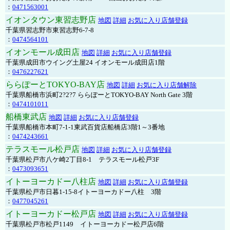
：
0471563001
イオンタウン東習志野店
地図
詳細
お気に入り店舗登録
千葉県習志野市東習志野6-7-8
：
0474564101
イオンモール成田店
地図
詳細
お気に入り店舗登録
千葉県成田市ウイング土屋24 イオンモール成田店1階
：
0476227621
ららぽーとTOKYO-BAY店
地図
詳細
お気に入り店舗解除
千葉県船橋市浜町2?2?7 ららぽーとTOKYO-BAY North Gate 3階
：
0474101011
船橋東武店
地図
詳細
お気に入り店舗登録
千葉県船橋市本町7-1-1東武百貨店船橋店3階1～3番地
：
0474243661
テラスモール松戸店
地図
詳細
お気に入り店舗登録
千葉県松戸市八ケ崎2丁目8-1 テラスモール松戸3F
：
0473093651
イトーヨーカドー八柱店
地図
詳細
お気に入り店舗登録
千葉県松戸市日暮1-15-8イトーヨーカドー八柱 3階
：
0477045261
イトーヨーカドー松戸店
地図
詳細
お気に入り店舗登録
千葉県松戸市松戸1149 イトーヨーカドー松戸店6階