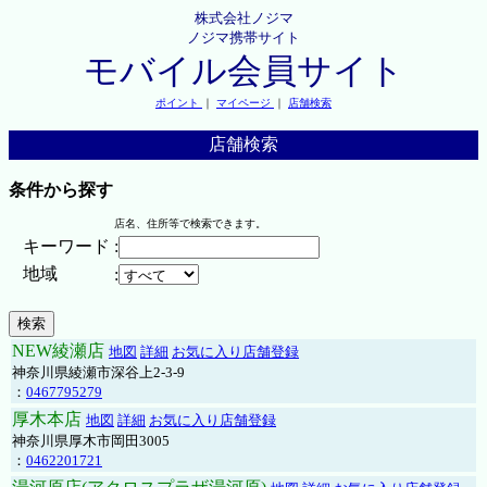
株式会社ノジマ
ノジマ携帯サイト
モバイル会員サイト
ポイント
｜
マイページ
｜
店舗検索
店舗検索
条件から探す
店名、住所等で検索できます。
キーワード
:
地域
:
NEW綾瀬店
地図
詳細
お気に入り店舗登録
神奈川県綾瀬市深谷上2-3-9
：
0467795279
厚木本店
地図
詳細
お気に入り店舗登録
神奈川県厚木市岡田3005
：
0462201721