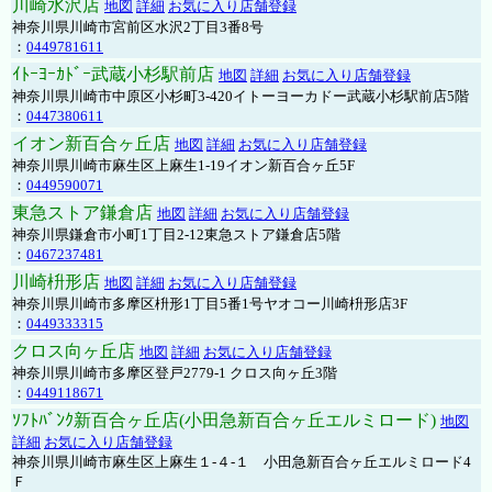
川崎水沢店
地図
詳細
お気に入り店舗登録
神奈川県川崎市宮前区水沢2丁目3番8号
：
0449781611
ｲﾄｰﾖｰｶﾄﾞｰ武蔵小杉駅前店
地図
詳細
お気に入り店舗登録
神奈川県川崎市中原区小杉町3-420イトーヨーカドー武蔵小杉駅前店5階
：
0447380611
イオン新百合ヶ丘店
地図
詳細
お気に入り店舗登録
神奈川県川崎市麻生区上麻生1-19イオン新百合ヶ丘5F
：
0449590071
東急ストア鎌倉店
地図
詳細
お気に入り店舗登録
神奈川県鎌倉市小町1丁目2-12東急ストア鎌倉店5階
：
0467237481
川崎枡形店
地図
詳細
お気に入り店舗登録
神奈川県川崎市多摩区枡形1丁目5番1号ヤオコー川崎枡形店3F
：
0449333315
クロス向ヶ丘店
地図
詳細
お気に入り店舗登録
神奈川県川崎市多摩区登戸2779-1 クロス向ヶ丘3階
：
0449118671
ｿﾌﾄﾊﾞﾝｸ新百合ヶ丘店(小田急新百合ヶ丘エルミロード)
地図
詳細
お気に入り店舗登録
神奈川県川崎市麻生区上麻生１-４-１ 小田急新百合ヶ丘エルミロード4
Ｆ