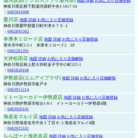
湯河原店(アクロスプラザ湯河原)
地図
詳細
お気に入り店舗登録
神奈川県足柄下郡湯河原町中央1-1617-54
：
0465641688
愛川店
地図
詳細
お気に入り店舗登録
神奈川県愛甲郡愛川町中津９７５-１
：
0462841562
本厚木ミロード店
地図
詳細
お気に入り店舗登録
厚木市中町2-2-1 本厚木ミロード2 6F
：
0462201201
大井松田店
地図
詳細
お気に入り店舗解除
神奈川県足柄上郡大井町金子字中の町325-1
：
0465828168
伊勢原店(エムアイプラザ)
地図
詳細
お気に入り店舗解除
神奈川県伊勢原市板戸８
：
0463911214
イトーヨーカドー伊勢原店
地図
詳細
お気に入り店舗登録
神奈川県伊勢原市桜台1-8-1 イトーヨーカドー伊勢原4階
：
0463920161
海老名マルイ店
地図
詳細
お気に入り店舗登録
神奈川県海老名市中央１丁目６-１海老名マルイ4階
：
0462925181
ららぽーと海老名店
地図
詳細
お気に入り店舗登録