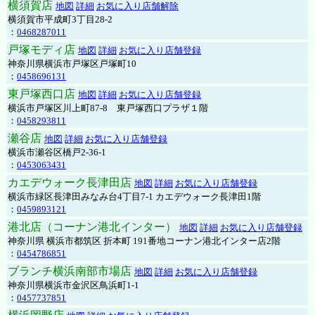
横須賀店
地図
詳細
お気に入り店舗解除
横須賀市平成町3丁目28-2
：
0468287011
戸塚モディ店
地図
詳細
お気に入り店舗登録
神奈川県横浜市戸塚区戸塚町10
：
0458696131
東戸塚西口店
地図
詳細
お気に入り店舗登録
横浜市戸塚区川上町87-8 東戸塚西口プラザ１階
：
0458293811
瀬谷店
地図
詳細
お気に入り店舗登録
横浜市瀬谷区橋戸2-36-1
：
0453063431
カエデウォーク長津田店
地図
詳細
お気に入り店舗登録
横浜市緑区長津田みなみ台4丁目7-1 カエデウォーク長津田1階
：
0459893121
港北店（コーナン港北インター）
地図
詳細
お気に入り店舗登録
神奈川県 横浜市都筑区 折本町 191番地コーナン港北インター店2階
：
0454786851
ブランチ横浜南部市場店
地図
詳細
お気に入り店舗登録
神奈川県横浜市金沢区鳥浜町1-1
：
0457737851