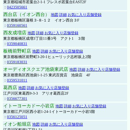
東京都稲城市若葉台2-1-1 フレスポ若葉台EAST2F
：
0423505661
西台店（イオン西台）
地図
詳細
お気に入り店舗登録
東京都板橋区蓮根３-８-１２ イオン西台３F
：
0359160561
西友成増店
地図
詳細
お気に入り店舗登録
東京都板橋区成増3丁目11番3号 アクト1 ３階
：
0359040831
板橋前野町店
地図
詳細
お気に入り店舗登録
東京都板橋区前野町3-20-1ヒューリック志村坂上2階
：
0359183031
オーディオスクエア池袋東武店
地図
詳細
お気に入り店舗登録
東京都豊島区西池袋1-1-25 東武百貨店 池袋店 4F
：
0359531011
葛西店
地図
詳細
お気に入り店舗登録
江戸川区東葛西9-3-3 アリオ葛西店2F
：
0356677301
イトーヨーカドー小岩店
地図
詳細
お気に入り店舗登録
東京都江戸川区西小岩1-24-1イトーヨーカドー小岩5階
：
0356125051
イオン船堀店
地図
詳細
お気に入り店舗登録
江戸川区船堀1丁目1-51