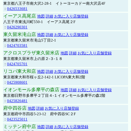
東京都八王子市南大沢2-28-1 イトーヨーカドー南大沢店4F
：
0426533681
イーアス高尾店
地図
詳細
お気に入り店舗登録
八王子市東浅川町550-1 イーアス高尾２F
：
0426290301
東久留米滝山店
地図
詳細
お気に入り店舗登録
東京都東久留米市滝山5丁目2-1
：
0424703581
アクロスプラザ東久留米店
地図
詳細
お気に入り店舗登録
東京都東久留米市上の原２-３-１８
：
0424705701
リコパ東大和店
地図
詳細
お気に入り店舗登録
東京都東大和市桜ヶ丘2-142-1 LICOPA東大和2階
：
0425908601
イオンモール多摩平の森店
地図
詳細
お気に入り店舗登録
東京都日野市多摩平２丁目４-１イオンモール多摩平の森2階
：
0425826481
府中四谷店
地図
詳細
お気に入り店舗登録
東京都府中市四谷5-23-12 府中四谷SC２F
：
0423525011
ミッテン府中店
地図
詳細
お気に入り店舗登録