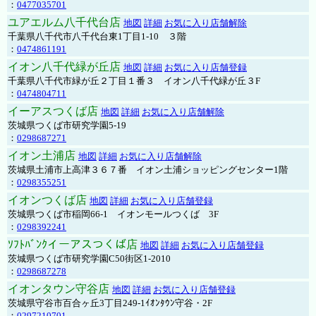
：
0477035701
ユアエルム八千代台店
地図
詳細
お気に入り店舗解除
千葉県八千代市八千代台東1丁目1-10 ３階
：
0474861191
イオン八千代緑が丘店
地図
詳細
お気に入り店舗登録
千葉県八千代市緑が丘２丁目１番３ イオン八千代緑が丘３F
：
0474804711
イーアスつくば店
地図
詳細
お気に入り店舗解除
茨城県つくば市研究学園5-19
：
0298687271
イオン土浦店
地図
詳細
お気に入り店舗解除
茨城県土浦市上高津３６７番 イオン土浦ショッピングセンター1階
：
0298355251
イオンつくば店
地図
詳細
お気に入り店舗登録
茨城県つくば市稲岡66-1 イオンモールつくば 3F
：
0298392241
ｿﾌﾄﾊﾞﾝｸイーアスつくば店
地図
詳細
お気に入り店舗登録
茨城県つくば市研究学園C50街区1-2010
：
0298687278
イオンタウン守谷店
地図
詳細
お気に入り店舗登録
茨城県守谷市百合ヶ丘3丁目249-1ｲｵﾝﾀｳﾝ守谷・2F
：
0297210701