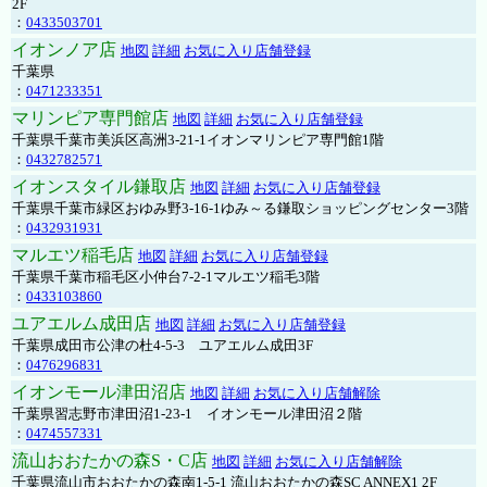
2F
：
0433503701
イオンノア店
地図
詳細
お気に入り店舗登録
千葉県
：
0471233351
マリンピア専門館店
地図
詳細
お気に入り店舗登録
千葉県千葉市美浜区高洲3-21-1イオンマリンピア専門館1階
：
0432782571
イオンスタイル鎌取店
地図
詳細
お気に入り店舗登録
千葉県千葉市緑区おゆみ野3-16-1ゆみ～る鎌取ショッピングセンター3階
：
0432931931
マルエツ稲毛店
地図
詳細
お気に入り店舗登録
千葉県千葉市稲毛区小仲台7-2-1マルエツ稲毛3階
：
0433103860
ユアエルム成田店
地図
詳細
お気に入り店舗登録
千葉県成田市公津の杜4-5-3 ユアエルム成田3F
：
0476296831
イオンモール津田沼店
地図
詳細
お気に入り店舗解除
千葉県習志野市津田沼1-23-1 イオンモール津田沼２階
：
0474557331
流山おおたかの森S・C店
地図
詳細
お気に入り店舗解除
千葉県流山市おおたかの森南1-5-1 流山おおたかの森SC ANNEX1 2F