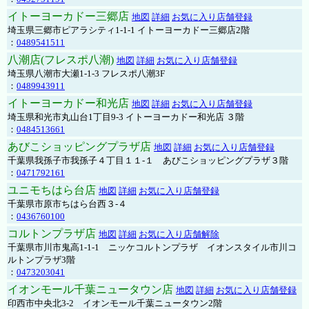
イトーヨーカドー三郷店
地図
詳細
お気に入り店舗登録
埼玉県三郷市ピアラシティ1-1-1 イトーヨーカドー三郷店2階
：
0489541511
八潮店(フレスポ八潮)
地図
詳細
お気に入り店舗登録
埼玉県八潮市大瀬1-1-3 フレスポ八潮3F
：
0489943911
イトーヨーカドー和光店
地図
詳細
お気に入り店舗登録
埼玉県和光市丸山台1丁目9-3 イトーヨーカドー和光店 ３階
：
0484513661
あびこショッピングプラザ店
地図
詳細
お気に入り店舗登録
千葉県我孫子市我孫子４丁目１１-１ あびこショッピングプラザ３階
：
0471792161
ユニモちはら台店
地図
詳細
お気に入り店舗登録
千葉県市原市ちはら台西３-４
：
0436760100
コルトンプラザ店
地図
詳細
お気に入り店舗解除
千葉県市川市鬼高1-1-1 ニッケコルトンプラザ イオンスタイル市川コ
ルトンプラザ3階
：
0473203041
イオンモール千葉ニュータウン店
地図
詳細
お気に入り店舗登録
印西市中央北3-2 イオンモール千葉ニュータウン2階