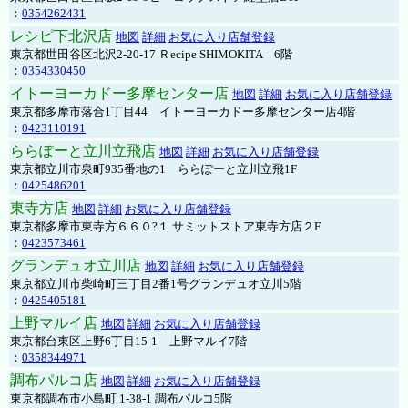
：
0354262431
レシピ下北沢店
地図
詳細
お気に入り店舗登録
東京都世田谷区北沢2-20-17 Ｒecipe SHIMOKITA 6階
：
0354330450
イトーヨーカドー多摩センター店
地図
詳細
お気に入り店舗登録
東京都多摩市落合1丁目44 イトーヨーカドー多摩センター店4階
：
0423110191
ららぽーと立川立飛店
地図
詳細
お気に入り店舗登録
東京都立川市泉町935番地の1 ららぽーと立川立飛1F
：
0425486201
東寺方店
地図
詳細
お気に入り店舗登録
東京都多摩市東寺方６６０?１ サミットストア東寺方店２F
：
0423573461
グランデュオ立川店
地図
詳細
お気に入り店舗登録
東京都立川市柴崎町三丁目2番1号グランデュオ立川5階
：
0425405181
上野マルイ店
地図
詳細
お気に入り店舗登録
東京都台東区上野6丁目15-1 上野マルイ7階
：
0358344971
調布パルコ店
地図
詳細
お気に入り店舗登録
東京都調布市小島町 1-38-1 調布パルコ5階