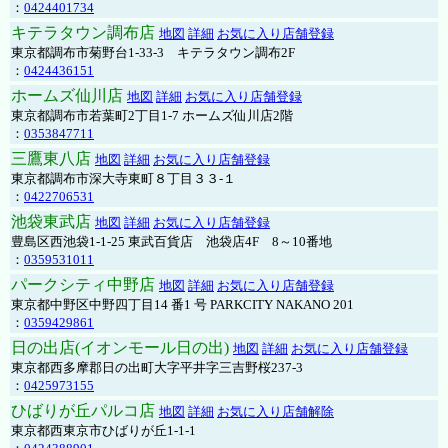
：
0424401734
キテラタウン調布店
地図
詳細
お気に入り店舗登録
東京都調布市菊野台1-33-3 キテラタウン調布2F
：
0424436151
ホームズ仙川店
地図
詳細
お気に入り店舗登録
東京都調布市若葉町2丁目1-7 ホームズ仙川店2階
：
0353847711
三鷹東八店
地図
詳細
お気に入り店舗登録
東京都調布市深大寺東町８丁目３３-１
：
0422706531
池袋東武店
地図
詳細
お気に入り店舗登録
豊島区西池袋1-1-25 東武百貨店 池袋店4F 8～10番地
：
0359531011
パークシティ中野店
地図
詳細
お気に入り店舗登録
東京都中野区中野四丁目14 番1 号 PARKCITY NAKANO 201
：
0359429861
日の出店(イオンモール日の出)
地図
詳細
お気に入り店舗登録
東京都西多摩郡日の出町大字平井字三吉野桜237-3
：
0425973155
ひばりが丘パルコ店
地図
詳細
お気に入り店舗解除
東京都西東京市ひばりが丘1-1-1