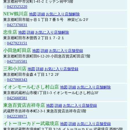
東京都府中市宮町1-41-2 ミッテン府中5階
：
0423525220
NEW鶴川店
地図
詳細
お気に入り店舗解除
東京都町田市能ヶ谷１丁目７番５号 神栄ビル２F
：
0427376031
忠生店
地図
詳細
お気に入り店舗解除
東京都町田市木曽西２丁目１７-２１
：
0427923151
小田急町田店
地図
詳細
お気に入り店舗登録
東京都町田市原町田6-12-20 小田急百貨店町田店7階
：
0427105581
三和小川店
地図
詳細
お気に入り店舗登録
東京都町田市金森４丁目１?２ 2F
：
0427068343
イオンモールむさし村山店
地図
詳細
お気に入り店舗解除
東京都武蔵村山市榎1丁目1-3 イオンモールむさし村山3F
：
0425668581
東急百貨店吉祥寺店
地図
詳細
お気に入り店舗登録
武蔵野市吉祥寺本町2-3-1 東急百貨店吉祥寺店5階
：
0422238971
イトーヨーカドー武蔵境店
地図
詳細
お気に入り店舗登録
東京都武蔵野市境南町２丁目３?６ イトーヨーカドー 武蔵境店 西館5階