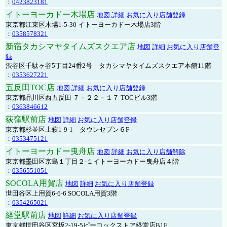
：
0423823181
イトーヨーカドー木場店
地図
詳細
お気に入り店舗登録
東京都江東区木場1-5-30 イトーヨーカドー木場店3階
：
0358578321
新宿タカシマヤタイムズスクエア店
地図
詳細
お気に入り店舗登
録
渋谷区千駄ヶ谷5丁目24番2号 タカシマヤタイムズスクエア本館11階
：
0353627221
五反田TOC店
地図
詳細
お気に入り店舗登録
東京都品川区西五反田 ７－２２－１７ TOCビル3階
：
0363846612
荻窪駅前店
地図
詳細
お気に入り店舗登録
東京都杉並区上萩1-9-1 タウンセブン６F
：
0353475121
イトーヨーカドー曳舟店
地図
詳細
お気に入り店舗解除
東京都墨田区京島１丁目２-１イトーヨーカドー曳舟店４階
：
0356551051
SOCOLA用賀店
地図
詳細
お気に入り店舗登録
世田谷区上用賀6-6-6 SOCOLA用賀3階
：
0354265021
経堂駅前店
地図
詳細
お気に入り店舗登録
東京都世田谷区宮坂2-19-5ピーコックストア経堂店B1F