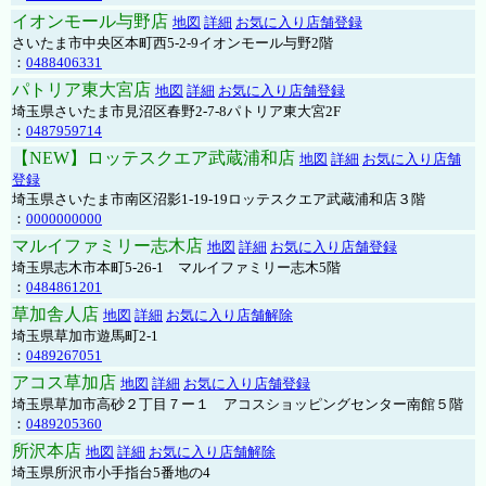
イオンモール与野店
地図
詳細
お気に入り店舗登録
さいたま市中央区本町西5-2-9イオンモール与野2階
：
0488406331
パトリア東大宮店
地図
詳細
お気に入り店舗登録
埼玉県さいたま市見沼区春野2-7-8パトリア東大宮2F
：
0487959714
【NEW】ロッテスクエア武蔵浦和店
地図
詳細
お気に入り店舗
登録
埼玉県さいたま市南区沼影1-19-19ロッテスクエア武蔵浦和店３階
：
0000000000
マルイファミリー志木店
地図
詳細
お気に入り店舗登録
埼玉県志木市本町5-26-1 マルイファミリー志木5階
：
0484861201
草加舎人店
地図
詳細
お気に入り店舗解除
埼玉県草加市遊馬町2-1
：
0489267051
アコス草加店
地図
詳細
お気に入り店舗登録
埼玉県草加市高砂２丁目７ー１ アコスショッピングセンター南館５階
：
0489205360
所沢本店
地図
詳細
お気に入り店舗解除
埼玉県所沢市小手指台5番地の4