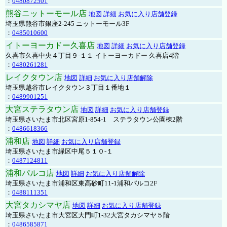
：
0480872501
熊谷ニットーモール店
地図
詳細
お気に入り店舗登録
埼玉県熊谷市銀座2-245 ニットーモール3F
：
0485010600
イトーヨーカドー久喜店
地図
詳細
お気に入り店舗登録
久喜市久喜中央４丁目９-１１ イトーヨーカドー 久喜店4階
：
0480261281
レイクタウン店
地図
詳細
お気に入り店舗解除
埼玉県越谷市レイクタウン３丁目１番地１
：
0489901251
大宮ステラタウン店
地図
詳細
お気に入り店舗登録
埼玉県さいたま市北区宮原1-854-1 ステラタウン公園棟2階
：
0486618366
浦和店
地図
詳細
お気に入り店舗登録
埼玉県さいたま市緑区中尾５１０-１
：
0487124811
浦和パルコ店
地図
詳細
お気に入り店舗解除
埼玉県さいたま市浦和区東高砂町11-1浦和パルコ2F
：
0488111351
大宮タカシマヤ店
地図
詳細
お気に入り店舗登録
埼玉県さいたま市大宮区大門町1-32大宮タカシマヤ５階
：
0486585871