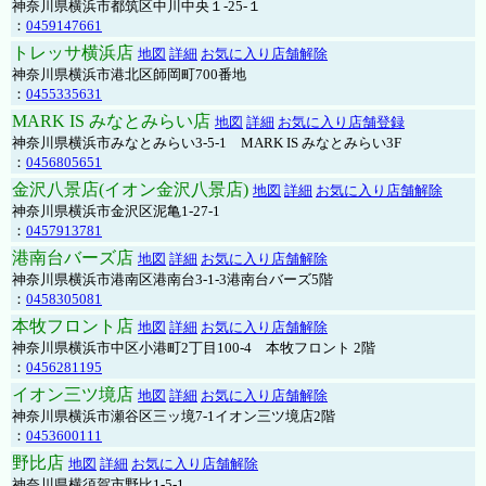
神奈川県横浜市都筑区中川中央１-25-１
：
0459147661
トレッサ横浜店
地図
詳細
お気に入り店舗解除
神奈川県横浜市港北区師岡町700番地
：
0455335631
MARK IS みなとみらい店
地図
詳細
お気に入り店舗登録
神奈川県横浜市みなとみらい3-5-1 MARK IS みなとみらい3F
：
0456805651
金沢八景店(イオン金沢八景店)
地図
詳細
お気に入り店舗解除
神奈川県横浜市金沢区泥亀1-27-1
：
0457913781
港南台バーズ店
地図
詳細
お気に入り店舗解除
神奈川県横浜市港南区港南台3-1-3港南台バーズ5階
：
0458305081
本牧フロント店
地図
詳細
お気に入り店舗解除
神奈川県横浜市中区小港町2丁目100-4 本牧フロント 2階
：
0456281195
イオン三ツ境店
地図
詳細
お気に入り店舗解除
神奈川県横浜市瀬谷区三ッ境7-1イオン三ツ境店2階
：
0453600111
野比店
地図
詳細
お気に入り店舗解除
神奈川県横須賀市野比1-5-1