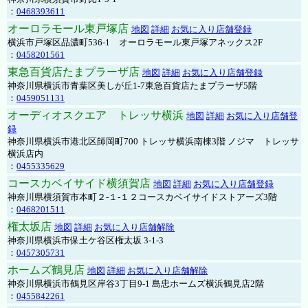
：
0468393611
オーロラモール東戸塚店
地図
詳細
お気に入り店舗登録
横浜市戸塚区品濃町536-1 オーロラモール東戸塚アネックス2F
：
0458201561
東急百貨店たまプラーザ店
地図
詳細
お気に入り店舗登録
神奈川県横浜市青葉区美しが丘1-7東急百貨店たまプラーザ5階
：
0459051131
オーディオスクエア トレッサ横浜
地図
詳細
お気に入り店舗登
録
神奈川県横浜市港北区師岡町700 トレッサ横浜南棟3階 ノジマ トレッサ
横浜店内
：
0455335629
コースカベイサイド横須賀店
地図
詳細
お気に入り店舗登録
神奈川県横須賀市本町２-１-１２コースカベイサイドストアーズ3階
：
0468201511
権太坂店
地図
詳細
お気に入り店舗解除
神奈川県横浜市保土ケ谷区権太坂 3-1-3
：
0457305731
ホームズ鶴見店
地図
詳細
お気に入り店舗解除
神奈川県横浜市鶴見区岸谷3丁目9-1 島忠ホームズ横浜鶴見店2階
：
0455842261