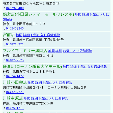
海老名市扇町13-1 ららぽーと海老名4F
：
0462920400
鴨宮店(小田原シティーモールフレスポ)
地図
詳細
お気に入り店
舗解除
神奈川県小田原市前川１２０
：
0465452345
宮前店
地図
詳細
お気に入り店舗解除
神奈川県川崎市宮前区馬絹1丁目9番地5号
：
0448718371
マルイファミリー溝口店
地図
詳細
お気に入り店舗解除
神奈川県川崎市高津区溝口１-４-１
：
0448222525
鎌倉店(コーナン鎌倉大船モール)
地図
詳細
お気に入り店舗解除
神奈川県鎌倉市岡本１１８８番地１
：
0467421422
川崎小田栄店
地図
詳細
お気に入り店舗解除
川崎市川崎区小田栄２‐３‐１ コーナン川崎小田栄店２Ｆ
：
0443287721
川崎中原店
地図
詳細
お気に入り店舗解除
神奈川県川崎市中原区宮内2-25-18
：
0447501711