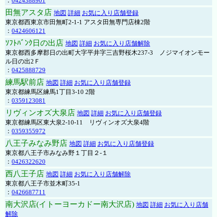
：
0424388901
田無アスタ店
地図
詳細
お気に入り店舗登録
東京都西東京市田無町2-1-1 アスタ田無専門店棟2階
：
0424606121
ｿﾌﾄﾊﾞﾝｸ日の出店
地図
詳細
お気に入り店舗解除
東京都西多摩郡日の出町大字平井字三吉野桜木237-3 ノジマイオンモー
ル日の出2Ｆ
：
0425888729
練馬駅前店
地図
詳細
お気に入り店舗登録
東京都練馬区練馬1丁目3-10 2階
：
0359123081
リヴィンオズ大泉店
地図
詳細
お気に入り店舗登録
東京都練馬区東大泉2-10-11 リヴィンオズ大泉4階
：
0359355972
八王子みなみ野店
地図
詳細
お気に入り店舗登録
東京都八王子市みなみ野１丁目２-１
：
0426322620
西八王子店
地図
詳細
お気に入り店舗解除
東京都八王子市並木町35-1
：
0426687711
南大沢店(イトーヨーカドー南大沢店)
地図
詳細
お気に入り店舗
解除