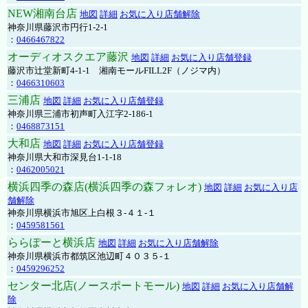
NEW湘南台店
地図
詳細
お気に入り店舗解除
神奈川県藤沢市円行1-2-1
：
0466467822
オーディオスクエア藤沢
地図
詳細
お気に入り店舗登録
藤沢市辻堂新町4-1-1 湘南モールFILL2F（ノジマ内）
：
0466310603
三浦店
地図
詳細
お気に入り店舗登録
神奈川県三浦市初声町入江字2-186-1
：
0468873151
大和店
地図
詳細
お気に入り店舗登録
神奈川県大和市深見台1-1-18
：
0462005021
横浜四季の森店(横浜四季の森フォレオ)
地図
詳細
お気に入り店
舗解除
神奈川県横浜市旭区上白根３-４１-１
：
0459581561
ららぽーと横浜店
地図
詳細
お気に入り店舗解除
神奈川県横浜市都筑区池辺町４０３５-１
：
0459296252
センター北店(ノースポートモール)
地図
詳細
お気に入り店舗解
除