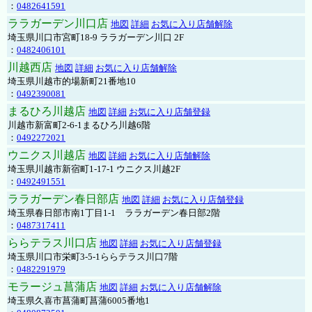
：
0482641591
ララガーデン川口店
地図
詳細
お気に入り店舗解除
埼玉県川口市宮町18-9 ララガーデン川口 2F
：
0482406101
川越西店
地図
詳細
お気に入り店舗解除
埼玉県川越市的場新町21番地10
：
0492390081
まるひろ川越店
地図
詳細
お気に入り店舗登録
川越市新富町2-6-1まるひろ川越6階
：
0492272021
ウニクス川越店
地図
詳細
お気に入り店舗解除
埼玉県川越市新宿町1-17-1 ウニクス川越2F
：
0492491551
ララガーデン春日部店
地図
詳細
お気に入り店舗登録
埼玉県春日部市南1丁目1-1 ララガーデン春日部2階
：
0487317411
ららテラス川口店
地図
詳細
お気に入り店舗登録
埼玉県川口市栄町3-5-1ららテラス川口7階
：
0482291979
モラージュ菖蒲店
地図
詳細
お気に入り店舗解除
埼玉県久喜市菖蒲町菖蒲6005番地1