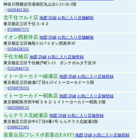
神奈川県横浜市港南区丸山台1-12-36 1階
：
0458401301
北千住マルイ店
地図
詳細
お気に入り店舗解除
東京都足立区千住３-９２
：
0338887571
イオン西新井店
地図
詳細
お気に入り店舗解除
東京都足立区梅島3-32-7イオン西新井3F
：
0358458331
千住大橋店
地図
詳細
お気に入り店舗登録
東京都足立区千住橋戸町1-13 ポンテポルタ千住3F
：
0352846731
イトーヨーカドー綾瀬店
地図
詳細
お気に入り店舗登録
東京都足立区綾瀬3丁目4-25イトーヨーカドー５階
：
0356978351
イトーヨーカドー昭島店
地図
詳細
お気に入り店舗登録
東京都昭島市田中町５６２-１イトーヨーカドー昭島３階
：
0425006151
ららテラス北綾瀬店
地図
詳細
お気に入り店舗登録
東京都足立区谷中4丁目8番1号 ららテラス北綾瀬3階
：
0368025361
若葉台店(フレスポ若葉台EAST)
地図
詳細
お気に入り店舗登録