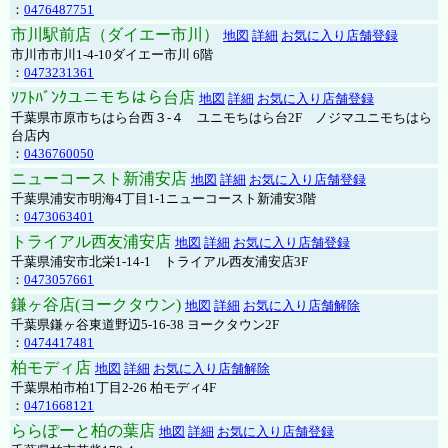
：
0476487751
市川駅前店（ダイエー市川）
地図
詳細
お気に入り店舗登録
市川市市川1-4-10ダイエー市川 6階
：
0473231361
ｿﾌﾄﾊﾞﾝｸユニモちはら台店
地図
詳細
お気に入り店舗登録
千葉県市原市ちはら台西３-４ ユニモちはら台2F ノジマユニモちはら
台店内
：
0436760050
ニューコースト新浦安店
地図
詳細
お気に入り店舗登録
千葉県浦安市明海4丁目1-1ニューコースト新浦安3階
：
0473063401
トライアル西友浦安店
地図
詳細
お気に入り店舗登録
千葉県浦安市北栄1-14-1 トライアル西友浦安店3F
：
0473057661
鎌ヶ谷店(ヨークタウン)
地図
詳細
お気に入り店舗解除
千葉県鎌ヶ谷東道野辺5-16-38 ヨークタウン2F
：
0474417481
柏モディ店
地図
詳細
お気に入り店舗解除
千葉県柏市柏1丁目2-26 柏モディ4F
：
0471668121
ららぽーと柏の葉店
地図
詳細
お気に入り店舗登録