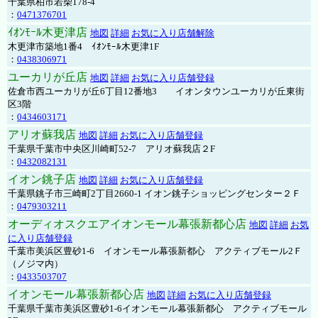
千葉県柏市若柴178-4
：
0471376701
ｲｵﾝﾓｰﾙ木更津店
地図
詳細
お気に入り店舗解除
木更津市築地1番4 ｲｵﾝﾓｰﾙ木更津1F
：
0438306971
ユーカリが丘店
地図
詳細
お気に入り店舗登録
佐倉市西ユーカリが丘6丁目12番地3 イオンタウンユーカリが丘東街
区3階
：
0434603171
アリオ蘇我店
地図
詳細
お気に入り店舗登録
千葉県千葉市中央区川崎町52-7 アリオ蘇我店２F
：
0432082131
イオン銚子店
地図
詳細
お気に入り店舗登録
千葉県銚子市三崎町2丁目2660-1 イオン銚子ショッピングセンター２Ｆ
：
0479303211
オーディオスクエアイオンモール幕張新都心店
地図
詳細
お気
に入り店舗登録
千葉市美浜区豊砂1-6 イオンモール幕張新都心 アクティブモール2Ｆ
（ノジマ内）
：
0433503707
イオンモール幕張新都心店
地図
詳細
お気に入り店舗登録
千葉県千葉市美浜区豊砂1-6イオンモール幕張新都心 アクティブモール