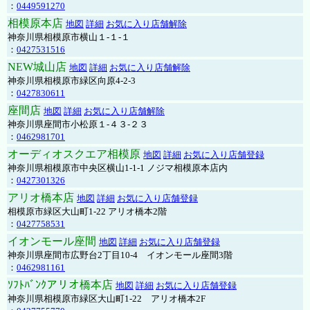
：
0449591270
相模原本店
地図
詳細
お気に入り店舗解除
神奈川県相模原市横山１-１-１
：
0427531516
NEW城山店
地図
詳細
お気に入り店舗解除
神奈川県相模原市緑区向原4-2-3
：
0427830611
座間店
地図
詳細
お気に入り店舗解除
神奈川県座間市小松原１-４３-２３
：
0462981701
オーディオスクエア相模原
地図
詳細
お気に入り店舗登録
神奈川県相模原市中央区横山1-1-1 ノジマ相模原本店内
：
0427301326
アリオ橋本店
地図
詳細
お気に入り店舗登録
相模原市緑区大山町1-22 アリオ橋本2階
：
0427758531
イオンモール座間
地図
詳細
お気に入り店舗登録
神奈川県座間市広野台2丁目10-4 イオンモール座間3階
：
0462981161
ｿﾌﾄﾊﾞﾝｸアリオ橋本店
地図
詳細
お気に入り店舗登録
神奈川県相模原市緑区大山町1-22 アリオ橋本2F