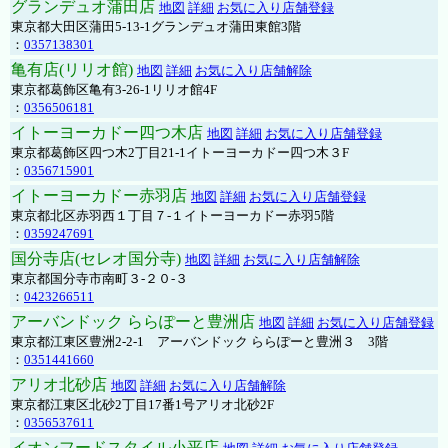
グランデュオ蒲田店
地図
詳細
お気に入り店舗登録
東京都大田区蒲田5-13-1グランデュオ蒲田東館3階
：
0357138301
亀有店(リリオ館)
地図
詳細
お気に入り店舗解除
東京都葛飾区亀有3-26-1リリオ館4F
：
0356506181
イトーヨーカドー四つ木店
地図
詳細
お気に入り店舗登録
東京都葛飾区四つ木2丁目21-1イトーヨーカドー四つ木３F
：
0356715901
イトーヨーカドー赤羽店
地図
詳細
お気に入り店舗登録
東京都北区赤羽西１丁目７-１イトーヨーカドー赤羽5階
：
0359247691
国分寺店(セレオ国分寺)
地図
詳細
お気に入り店舗解除
東京都国分寺市南町３-２０-３
：
0423266511
アーバンドック ららぽーと豊洲店
地図
詳細
お気に入り店舗登録
東京都江東区豊洲2-2-1 アーバンドック ららぽーと豊洲３ 3階
：
0351441660
アリオ北砂店
地図
詳細
お気に入り店舗解除
東京都江東区北砂2丁目17番1号アリオ北砂2F
：
0356537611
イオンフードスタイル小平店