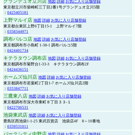
グランデュオ立川店
地図
詳細
お気に入り店舗登録
東京都立川市柴崎町三丁目2番1号グランデュオ立川5階
：
0425405181
上野マルイ店
地図
詳細
お気に入り店舗登録
東京都台東区上野6丁目15-1 上野マルイ7階
：
0358344971
調布パルコ店
地図
詳細
お気に入り店舗登録
東京都調布市小島町 1-38-1 調布パルコ5階
：
0424401734
キテラタウン調布店
地図
詳細
お気に入り店舗登録
東京都調布市菊野台1-33-3 キテラタウン調布2F
：
0424436151
ホームズ仙川店
地図
詳細
お気に入り店舗登録
東京都調布市若葉町2丁目1-7 ホームズ仙川店2階
：
0353847711
三鷹東八店
地図
詳細
お気に入り店舗登録
東京都調布市深大寺東町８丁目３３-１
：
0422706531
池袋東武店
地図
詳細
お気に入り店舗登録
豊島区西池袋1-1-25 東武百貨店 池袋店4F 8～10番地
：
0359531011
パークシティ中野店
地図
詳細
お気に入り店舗登録