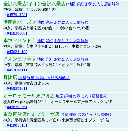
金沢八景店(イオン金沢八景店)
地図
詳細
お気に入り店舗解除
神奈川県横浜市金沢区泥亀1-27-1
：
0457913781
港南台バーズ店
地図
詳細
お気に入り店舗解除
神奈川県横浜市港南区港南台3-1-3港南台バーズ5階
：
0458305081
本牧フロント店
地図
詳細
お気に入り店舗解除
神奈川県横浜市中区小港町2丁目100-4 本牧フロント 2階
：
0456281195
イオン三ツ境店
地図
詳細
お気に入り店舗解除
神奈川県横浜市瀬谷区三ッ境7-1イオン三ツ境店2階
：
0453600111
野比店
地図
詳細
お気に入り店舗解除
神奈川県横須賀市野比1-5-1
：
0468393611
オーロラモール東戸塚店
地図
詳細
お気に入り店舗登録
横浜市戸塚区品濃町536-1 オーロラモール東戸塚アネックス2F
：
0458201561
東急百貨店たまプラーザ店
地図
詳細
お気に入り店舗登録
神奈川県横浜市青葉区美しが丘1-7東急百貨店たまプラーザ5階
：
0459051131