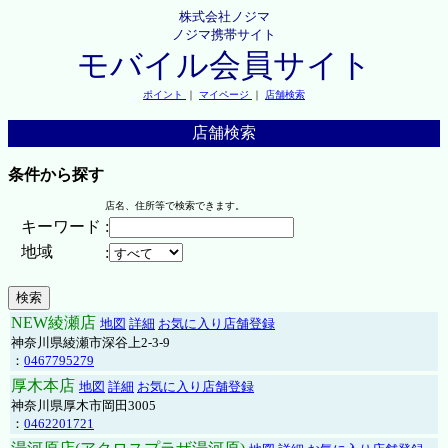
株式会社ノジマ
ノジマ携帯サイト
モバイル会員サイト
ポイント
｜
マイページ
｜
店舗検索
店舗検索
条件から探す
店名、住所等で検索できます。
キーワード
:
地域
:
NEW綾瀬店
地図
詳細
お気に入り店舗登録
神奈川県綾瀬市深谷上2-3-9
：
0467795279
厚木本店
地図
詳細
お気に入り店舗登録
神奈川県厚木市岡田3005
：
0462201721