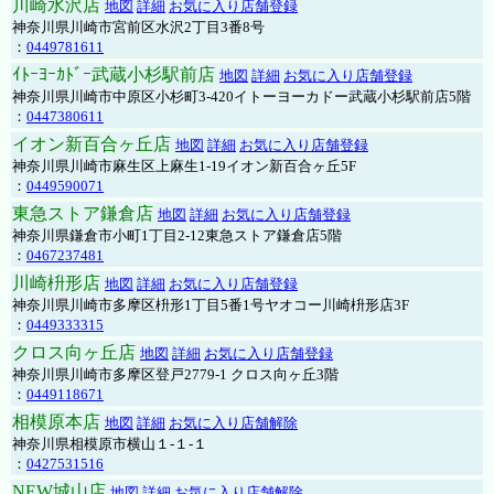
川崎水沢店
地図
詳細
お気に入り店舗登録
神奈川県川崎市宮前区水沢2丁目3番8号
：
0449781611
ｲﾄｰﾖｰｶﾄﾞｰ武蔵小杉駅前店
地図
詳細
お気に入り店舗登録
神奈川県川崎市中原区小杉町3-420イトーヨーカドー武蔵小杉駅前店5階
：
0447380611
イオン新百合ヶ丘店
地図
詳細
お気に入り店舗登録
神奈川県川崎市麻生区上麻生1-19イオン新百合ヶ丘5F
：
0449590071
東急ストア鎌倉店
地図
詳細
お気に入り店舗登録
神奈川県鎌倉市小町1丁目2-12東急ストア鎌倉店5階
：
0467237481
川崎枡形店
地図
詳細
お気に入り店舗登録
神奈川県川崎市多摩区枡形1丁目5番1号ヤオコー川崎枡形店3F
：
0449333315
クロス向ヶ丘店
地図
詳細
お気に入り店舗登録
神奈川県川崎市多摩区登戸2779-1 クロス向ヶ丘3階
：
0449118671
相模原本店
地図
詳細
お気に入り店舗解除
神奈川県相模原市横山１-１-１
：
0427531516
NEW城山店
地図
詳細
お気に入り店舗解除