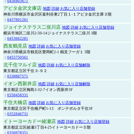
：
0458403671
アピタ金沢文庫店
地図
詳細
お気に入り店舗登録
神奈川県横浜市金沢区釜利谷東2丁目１-１アピタ金沢文庫３階
：
0457801261
ジョイナステラス二俣川店
地図
詳細
お気に入り店舗登録
横浜市旭区二俣川2-50-14ジョイナステラス二俣川 3階
：
0453662281
西友鶴見店
地図
詳細
お気に入り店舗登録
神奈川県横浜市鶴見区豊岡町2-1 鶴見フーガ１ 5階
：
0455750561
北千住マルイ店
地図
詳細
お気に入り店舗解除
東京都足立区千住３-９２
：
0338887571
イオン西新井店
地図
詳細
お気に入り店舗解除
東京都足立区梅島3-32-7イオン西新井3F
：
0358458331
千住大橋店
地図
詳細
お気に入り店舗登録
東京都足立区千住橋戸町1-13 ポンテポルタ千住3F
：
0352846731
イトーヨーカドー綾瀬店
地図
詳細
お気に入り店舗登録
東京都足立区綾瀬3丁目4-25イトーヨーカドー５階
：
0356978351