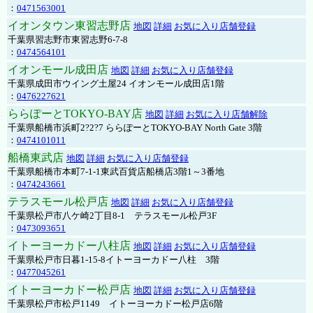
：
0471563001
イオンタウン東習志野店
地図
詳細
お気に入り店舗登録
千葉県習志野市東習志野6-7-8
：
0474564101
イオンモール成田店
地図
詳細
お気に入り店舗登録
千葉県成田市ウイング土屋24 イオンモール成田店1階
：
0476227621
ららぽーとTOKYO-BAY店
地図
詳細
お気に入り店舗解除
千葉県船橋市浜町2?2?7 ららぽーとTOKYO-BAY North Gate 3階
：
0474101011
船橋東武店
地図
詳細
お気に入り店舗登録
千葉県船橋市本町7-1-1東武百貨店船橋店3階1～3番地
：
0474243661
テラスモール松戸店
地図
詳細
お気に入り店舗登録
千葉県松戸市八ケ崎2丁目8-1 テラスモール松戸3F
：
0473093651
イトーヨーカドー八柱店
地図
詳細
お気に入り店舗登録
千葉県松戸市日暮1-15-8イトーヨーカドー八柱 3階
：
0477045261
イトーヨーカドー松戸店
地図
詳細
お気に入り店舗登録
千葉県松戸市松戸1149 イトーヨーカドー松戸店6階