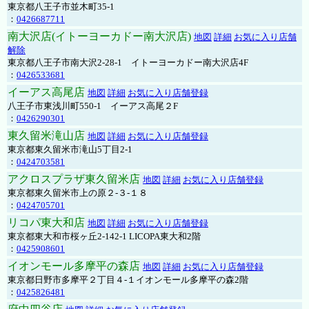
東京都八王子市並木町35-1
：
0426687711
南大沢店(イトーヨーカドー南大沢店)
地図
詳細
お気に入り店舗
解除
東京都八王子市南大沢2-28-1 イトーヨーカドー南大沢店4F
：
0426533681
イーアス高尾店
地図
詳細
お気に入り店舗登録
八王子市東浅川町550-1 イーアス高尾２F
：
0426290301
東久留米滝山店
地図
詳細
お気に入り店舗登録
東京都東久留米市滝山5丁目2-1
：
0424703581
アクロスプラザ東久留米店
地図
詳細
お気に入り店舗登録
東京都東久留米市上の原２-３-１８
：
0424705701
リコパ東大和店
地図
詳細
お気に入り店舗登録
東京都東大和市桜ヶ丘2-142-1 LICOPA東大和2階
：
0425908601
イオンモール多摩平の森店
地図
詳細
お気に入り店舗登録
東京都日野市多摩平２丁目４-１イオンモール多摩平の森2階
：
0425826481