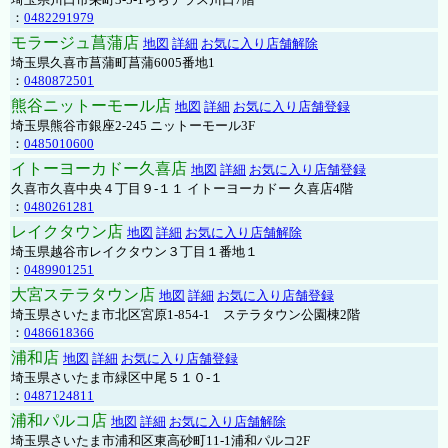
：
0482291979
モラージュ菖蒲店
地図
詳細
お気に入り店舗解除
埼玉県久喜市菖蒲町菖蒲6005番地1
：
0480872501
熊谷ニットーモール店
地図
詳細
お気に入り店舗登録
埼玉県熊谷市銀座2-245 ニットーモール3F
：
0485010600
イトーヨーカドー久喜店
地図
詳細
お気に入り店舗登録
久喜市久喜中央４丁目９-１１ イトーヨーカドー 久喜店4階
：
0480261281
レイクタウン店
地図
詳細
お気に入り店舗解除
埼玉県越谷市レイクタウン３丁目１番地１
：
0489901251
大宮ステラタウン店
地図
詳細
お気に入り店舗登録
埼玉県さいたま市北区宮原1-854-1 ステラタウン公園棟2階
：
0486618366
浦和店
地図
詳細
お気に入り店舗登録
埼玉県さいたま市緑区中尾５１０-１
：
0487124811
浦和パルコ店
地図
詳細
お気に入り店舗解除
埼玉県さいたま市浦和区東高砂町11-1浦和パルコ2F