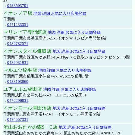
2F
：
0433503701
イオンノア店
地図
詳細
お気に入り店舗登録
千葉県
：
0471233351
マリンピア専門館店
地図
詳細
お気に入り店舗登録
千葉県千葉市美浜区高洲3-21-1イオンマリンピア専門館1階
：
0432782571
イオンスタイル鎌取店
地図
詳細
お気に入り店舗登録
千葉県千葉市緑区おゆみ野3-16-1ゆみ～る鎌取ショッピングセンター3階
：
0432931931
マルエツ稲毛店
地図
詳細
お気に入り店舗登録
千葉県千葉市稲毛区小仲台7-2-1マルエツ稲毛3階
：
0433103860
ユアエルム成田店
地図
詳細
お気に入り店舗登録
千葉県成田市公津の杜4-5-3 ユアエルム成田3F
：
0476296831
イオンモール津田沼店
地図
詳細
お気に入り店舗解除
千葉県習志野市津田沼1-23-1 イオンモール津田沼２階
：
0474557331
流山おおたかの森S・C店
地図
詳細
お気に入り店舗解除
千葉県流山市おおたかの森南1-5-1 流山おおたかの森SC ANNEX1 2F