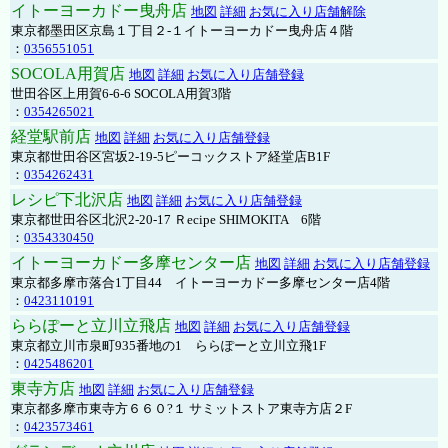
イトーヨーカドー曳舟店
地図
詳細
お気に入り店舗解除
東京都墨田区京島１丁目２-１イトーヨーカドー曳舟店４階
：
0356551051
SOCOLA用賀店
地図
詳細
お気に入り店舗登録
世田谷区上用賀6-6-6 SOCOLA用賀3階
：
0354265021
経堂駅前店
地図
詳細
お気に入り店舗登録
東京都世田谷区宮坂2-19-5ピーコックストア経堂店B1F
：
0354262431
レシピ下北沢店
地図
詳細
お気に入り店舗登録
東京都世田谷区北沢2-20-17 Ｒecipe SHIMOKITA 6階
：
0354330450
イトーヨーカドー多摩センター店
地図
詳細
お気に入り店舗登録
東京都多摩市落合1丁目44 イトーヨーカドー多摩センター店4階
：
0423110191
ららぽーと立川立飛店
地図
詳細
お気に入り店舗登録
東京都立川市泉町935番地の1 ららぽーと立川立飛1F
：
0425486201
東寺方店
地図
詳細
お気に入り店舗登録
東京都多摩市東寺方６６０?１ サミットストア東寺方店２F
：
0423573461