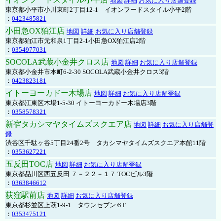
地図
詳細
お気に入り店舗登録
東京都小平市小川東町2丁目12-1 イオンフードスタイル小平2階
：
0423485821
小田急OX狛江店
地図
詳細
お気に入り店舗登録
東京都狛江市元和泉1丁目2-1小田急OX狛江店2階
：
0354977031
SOCOLA武蔵小金井クロス店
地図
詳細
お気に入り店舗登録
東京都小金井市本町6-2-30 SOCOLA武蔵小金井クロス3階
：
0423823181
イトーヨーカドー木場店
地図
詳細
お気に入り店舗登録
東京都江東区木場1-5-30 イトーヨーカドー木場店3階
：
0358578321
新宿タカシマヤタイムズスクエア店
地図
詳細
お気に入り店舗登
録
渋谷区千駄ヶ谷5丁目24番2号 タカシマヤタイムズスクエア本館11階
：
0353627221
五反田TOC店
地図
詳細
お気に入り店舗登録
東京都品川区西五反田 ７－２２－１７ TOCビル3階
：
0363846612
荻窪駅前店
地図
詳細
お気に入り店舗登録
東京都杉並区上萩1-9-1 タウンセブン６F
：
0353475121