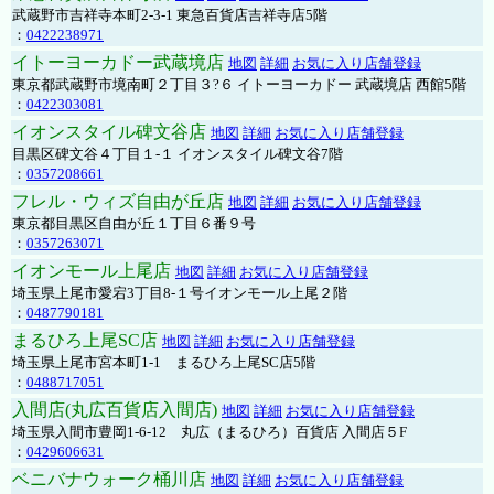
武蔵野市吉祥寺本町2-3-1 東急百貨店吉祥寺店5階
：
0422238971
イトーヨーカドー武蔵境店
地図
詳細
お気に入り店舗登録
東京都武蔵野市境南町２丁目３?６ イトーヨーカドー 武蔵境店 西館5階
：
0422303081
イオンスタイル碑文谷店
地図
詳細
お気に入り店舗登録
目黒区碑文谷４丁目１-１ イオンスタイル碑文谷7階
：
0357208661
フレル・ウィズ自由が丘店
地図
詳細
お気に入り店舗登録
東京都目黒区自由が丘１丁目６番９号
：
0357263071
イオンモール上尾店
地図
詳細
お気に入り店舗登録
埼玉県上尾市愛宕3丁目8-１号イオンモール上尾２階
：
0487790181
まるひろ上尾SC店
地図
詳細
お気に入り店舗登録
埼玉県上尾市宮本町1-1 まるひろ上尾SC店5階
：
0488717051
入間店(丸広百貨店入間店)
地図
詳細
お気に入り店舗登録
埼玉県入間市豊岡1-6-12 丸広（まるひろ）百貨店 入間店５F
：
0429606631
ベニバナウォーク桶川店
地図
詳細
お気に入り店舗登録