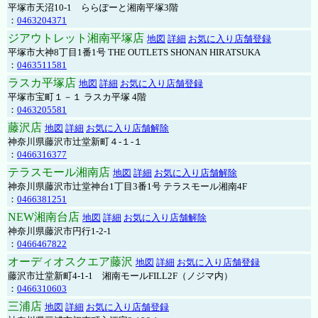
平塚市天沼10-1 ららぽーと湘南平塚3階
：
0463204371
ジアウトレット湘南平塚店
地図
詳細
お気に入り店舗登録
平塚市大神8丁目1番1号 THE OUTLETS SHONAN HIRATSUKA
：
0463511581
ラスカ平塚店
地図
詳細
お気に入り店舗登録
平塚市宝町１－１ ラスカ平塚 4階
：
0463205581
藤沢店
地図
詳細
お気に入り店舗解除
神奈川県藤沢市辻堂新町４-１-１
：
0466316377
テラスモール湘南店
地図
詳細
お気に入り店舗解除
神奈川県藤沢市辻堂神台1丁目3番1号 テラスモール湘南4F
：
0466381251
NEW湘南台店
地図
詳細
お気に入り店舗解除
神奈川県藤沢市円行1-2-1
：
0466467822
オーディオスクエア藤沢
地図
詳細
お気に入り店舗登録
藤沢市辻堂新町4-1-1 湘南モールFILL2F（ノジマ内）
：
0466310603
三浦店
地図
詳細
お気に入り店舗登録