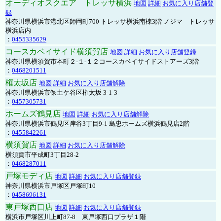
オーディオスクエア トレッサ横浜
地図
詳細
お気に入り店舗登
録
神奈川県横浜市港北区師岡町700 トレッサ横浜南棟3階 ノジマ トレッサ
横浜店内
：
0455335629
コースカベイサイド横須賀店
地図
詳細
お気に入り店舗登録
神奈川県横須賀市本町２-１-１２コースカベイサイドストアーズ3階
：
0468201511
権太坂店
地図
詳細
お気に入り店舗解除
神奈川県横浜市保土ケ谷区権太坂 3-1-3
：
0457305731
ホームズ鶴見店
地図
詳細
お気に入り店舗解除
神奈川県横浜市鶴見区岸谷3丁目9-1 島忠ホームズ横浜鶴見店2階
：
0455842261
横須賀店
地図
詳細
お気に入り店舗解除
横須賀市平成町3丁目28-2
：
0468287011
戸塚モディ店
地図
詳細
お気に入り店舗登録
神奈川県横浜市戸塚区戸塚町10
：
0458696131
東戸塚西口店
地図
詳細
お気に入り店舗登録
横浜市戸塚区川上町87-8 東戸塚西口プラザ１階