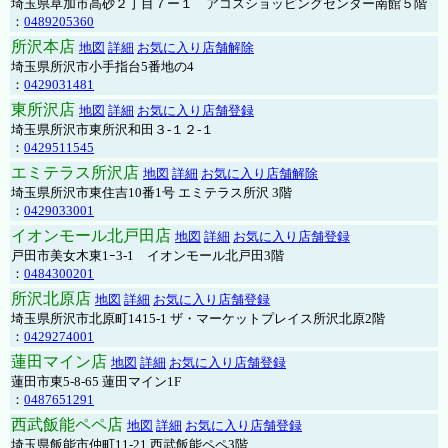
埼玉県草加市高砂２丁目７ー１ アコスショッピングセンター南館５階
：
0489205360
所沢本店
地図
詳細
お気に入り店舗解除
埼玉県所沢市小手指台5番地の4
：
0429031481
東所沢店
地図
詳細
お気に入り店舗登録
埼玉県所沢市東所沢和田３-１２-１
：
0429511545
エミテラス所沢店
地図
詳細
お気に入り店舗解除
埼玉県所沢市東住吉10番1号 エミテラス所沢 3階
：
0429033001
イオンモール北戸田店
地図
詳細
お気に入り店舗登録
戸田市美女木東1ｰ3‐1 イオンモール北戸田3階
：
0484300201
所沢北原店
地図
詳細
お気に入り店舗登録
埼玉県所沢市北原町1415-1 ザ・マーケットプレイス所沢北原2階
：
0429274001
蓮田マイン店
地図
詳細
お気に入り店舗登録
蓮田市東5-8-65 蓮田マイン1F
：
0487651291
西武飯能ペペ店
地図
詳細
お気に入り店舗登録
埼玉県飯能市仲町11-21 西武飯能ペペ3階