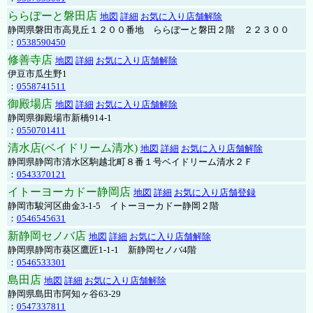
ららぽーと磐田店
地図
詳細
お気に入り店舗解除
静岡県磐田市高見丘１２００番地 ららぽーと磐田２階 ２２３００
：
0538590450
修善寺店
地図
詳細
お気に入り店舗解除
伊豆市瓜生野1
：
0558741511
御殿場店
地図
詳細
お気に入り店舗解除
静岡県御殿場市新橋914-1
：
0550701411
清水店(ベイドリーム清水)
地図
詳細
お気に入り店舗解除
静岡県静岡市清水区駒越北町８番１号ベイドリーム清水２Ｆ
：
0543370121
イトーヨーカドー静岡店
地図
詳細
お気に入り店舗登録
静岡市駿河区曲金3-1-5 イトーヨーカドー静岡２階
：
0546545631
新静岡セノバ店
地図
詳細
お気に入り店舗解除
静岡県静岡市葵区鷹匠1-1-1 新静岡セノバ4階
：
0546533301
島田店
地図
詳細
お気に入り店舗解除
静岡県島田市阿知ヶ谷63-29
：
0547337811