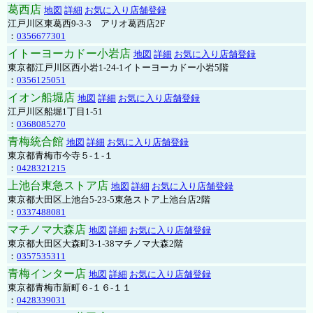
葛西店
地図
詳細
お気に入り店舗登録
江戸川区東葛西9-3-3 アリオ葛西店2F
：
0356677301
イトーヨーカドー小岩店
地図
詳細
お気に入り店舗登録
東京都江戸川区西小岩1-24-1イトーヨーカドー小岩5階
：
0356125051
イオン船堀店
地図
詳細
お気に入り店舗登録
江戸川区船堀1丁目1-51
：
0368085270
青梅統合館
地図
詳細
お気に入り店舗登録
東京都青梅市今寺５-１-１
：
0428321215
上池台東急ストア店
地図
詳細
お気に入り店舗登録
東京都大田区上池台5-23-5東急ストア上池台店2階
：
0337488081
マチノマ大森店
地図
詳細
お気に入り店舗登録
東京都大田区大森町3-1-38マチノマ大森2階
：
0357535311
青梅インター店
地図
詳細
お気に入り店舗登録
東京都青梅市新町６-１６-１１
：
0428339031