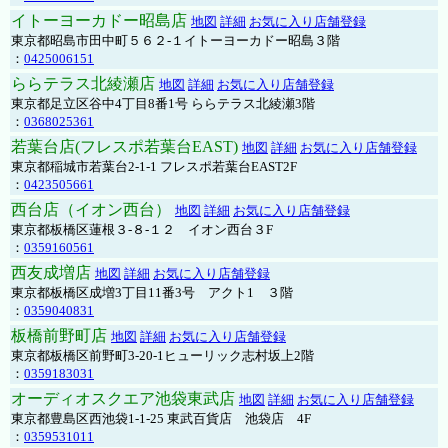
イトーヨーカドー昭島店
地図
詳細
お気に入り店舗登録
東京都昭島市田中町５６２-１イトーヨーカドー昭島３階
：
0425006151
ららテラス北綾瀬店
地図
詳細
お気に入り店舗登録
東京都足立区谷中4丁目8番1号 ららテラス北綾瀬3階
：
0368025361
若葉台店(フレスポ若葉台EAST)
地図
詳細
お気に入り店舗登録
東京都稲城市若葉台2-1-1 フレスポ若葉台EAST2F
：
0423505661
西台店（イオン西台）
地図
詳細
お気に入り店舗登録
東京都板橋区蓮根３-８-１２ イオン西台３F
：
0359160561
西友成増店
地図
詳細
お気に入り店舗登録
東京都板橋区成増3丁目11番3号 アクト1 ３階
：
0359040831
板橋前野町店
地図
詳細
お気に入り店舗登録
東京都板橋区前野町3-20-1ヒューリック志村坂上2階
：
0359183031
オーディオスクエア池袋東武店
地図
詳細
お気に入り店舗登録
東京都豊島区西池袋1-1-25 東武百貨店 池袋店 4F
：
0359531011