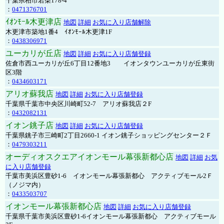
千葉県柏市若柴178-4
：
0471376701
ｲｵﾝﾓｰﾙ木更津店
地図
詳細
お気に入り店舗解除
木更津市築地1番4 ｲｵﾝﾓｰﾙ木更津1F
：
0438306971
ユーカリが丘店
地図
詳細
お気に入り店舗登録
佐倉市西ユーカリが丘6丁目12番地3 イオンタウンユーカリが丘東街
区3階
：
0434603171
アリオ蘇我店
地図
詳細
お気に入り店舗登録
千葉県千葉市中央区川崎町52-7 アリオ蘇我店２F
：
0432082131
イオン銚子店
地図
詳細
お気に入り店舗登録
千葉県銚子市三崎町2丁目2660-1 イオン銚子ショッピングセンター２Ｆ
：
0479303211
オーディオスクエアイオンモール幕張新都心店
地図
詳細
お気
に入り店舗登録
千葉市美浜区豊砂1-6 イオンモール幕張新都心 アクティブモール2Ｆ
（ノジマ内）
：
0433503707
イオンモール幕張新都心店
地図
詳細
お気に入り店舗登録
千葉県千葉市美浜区豊砂1-6イオンモール幕張新都心 アクティブモール