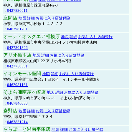
神奈川県相模原市緑区向原4-2-3
：
0427830611
座間店
地図
詳細
お気に入り店舗解除
神奈川県座間市小松原１-４３-２３
：
0462981701
オーディオスクエア相模原
地図
詳細
お気に入り店舗登録
神奈川県相模原市中央区横山1-1-1 ノジマ相模原本店内
：
0427301326
アリオ橋本店
地図
詳細
お気に入り店舗登録
相模原市緑区大山町1-22 アリオ橋本2階
：
0427758531
イオンモール座間
地図
詳細
お気に入り店舗登録
神奈川県座間市広野台2丁目10-4 イオンモール座間3階
：
0462981161
そよら湘南茅ヶ崎店
地図
詳細
お気に入り店舗登録
神奈川県茅ヶ崎市茅ヶ崎2‐7‐71 そよら湘南茅ヶ崎３F
：
0467846080
秦野店
地図
詳細
お気に入り店舗登録
神奈川県秦野市曽屋４７８４
：
0463831214
ららぽーと湘南平塚店
地図
詳細
お気に入り店舗登録