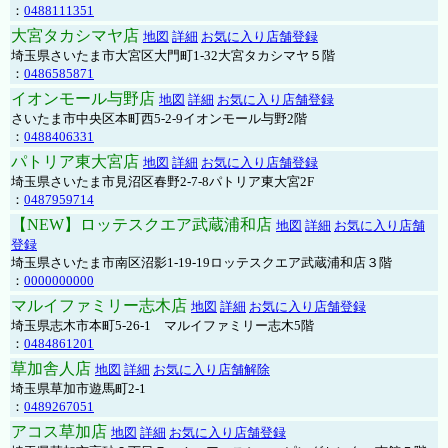
：
0488111351
大宮タカシマヤ店
地図
詳細
お気に入り店舗登録
埼玉県さいたま市大宮区大門町1-32大宮タカシマヤ５階
：
0486585871
イオンモール与野店
地図
詳細
お気に入り店舗登録
さいたま市中央区本町西5-2-9イオンモール与野2階
：
0488406331
パトリア東大宮店
地図
詳細
お気に入り店舗登録
埼玉県さいたま市見沼区春野2-7-8パトリア東大宮2F
：
0487959714
【NEW】ロッテスクエア武蔵浦和店
地図
詳細
お気に入り店舗
登録
埼玉県さいたま市南区沼影1-19-19ロッテスクエア武蔵浦和店３階
：
0000000000
マルイファミリー志木店
地図
詳細
お気に入り店舗登録
埼玉県志木市本町5-26-1 マルイファミリー志木5階
：
0484861201
草加舎人店
地図
詳細
お気に入り店舗解除
埼玉県草加市遊馬町2-1
：
0489267051
アコス草加店
地図
詳細
お気に入り店舗登録