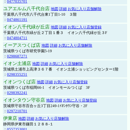
：
0477035701
ユアエルム八千代台店
地図
詳細
お気に入り店舗解除
千葉県八千代市八千代台東1丁目1-10 ３階
：
0474861191
イオン八千代緑が丘店
地図
詳細
お気に入り店舗登録
千葉県八千代市緑が丘２丁目１番３ イオン八千代緑が丘３F
：
0474804711
イーアスつくば店
地図
詳細
お気に入り店舗解除
茨城県つくば市研究学園5-19
：
0298687271
イオン土浦店
地図
詳細
お気に入り店舗解除
茨城県土浦市上高津３６７番 イオン土浦ショッピングセンター1階
：
0298355251
イオンつくば店
地図
詳細
お気に入り店舗登録
茨城県つくば市稲岡66-1 イオンモールつくば 3F
：
0298392241
イオンタウン守谷店
地図
詳細
お気に入り店舗登録
茨城県守谷市百合ヶ丘3丁目249-1ｲｵﾝﾀｳﾝ守谷・2F
：
0297210701
伊東店
地図
詳細
お気に入り店舗解除
静岡県伊東市鎌田１２８８-１
：
0557353001