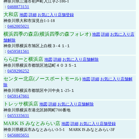
神奈川県三浦市初声町入江字2-186-1
：
0468873151
大和店
地図
詳細
お気に入り店舗登録
神奈川県大和市深見台1-1-18
：
0462005021
横浜四季の森店(横浜四季の森フォレオ)
地図
詳細
お気に入り店
舗解除
神奈川県横浜市旭区上白根３-４１-１
：
0459581561
ららぽーと横浜店
地図
詳細
お気に入り店舗解除
神奈川県横浜市都筑区池辺町４０３５-１
：
0459296252
センター北店(ノースポートモール)
地図
詳細
お気に入り店舗解
除
神奈川県横浜市都筑区中川中央１-25-１
：
0459147661
トレッサ横浜店
地図
詳細
お気に入り店舗解除
神奈川県横浜市港北区師岡町700番地
：
0455335631
MARK IS みなとみらい店
地図
詳細
お気に入り店舗登録
神奈川県横浜市みなとみらい3-5-1 MARK IS みなとみらい3F
：
0456805651