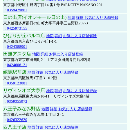
東京都中野区中野四丁目14 番1 号 PARKCITY NAKANO 201
：
0359429861
日の出店(イオンモール日の出)
地図
詳細
お気に入り店舗登録
東京都西多摩郡日の出町大字平井字三吉野桜237-3
：
0425973155
ひばりが丘パルコ店
地図
詳細
お気に入り店舗解除
東京都西東京市ひばりが丘1-1-1
：
0424388901
田無アスタ店
地図
詳細
お気に入り店舗登録
東京都西東京市田無町2-1-1 アスタ田無専門店棟2階
：
0424606121
練馬駅前店
地図
詳細
お気に入り店舗登録
東京都練馬区練馬1丁目3-10 2階
：
0359123081
リヴィンオズ大泉店
地図
詳細
お気に入り店舗登録
東京都練馬区東大泉2-10-11 リヴィンオズ大泉4階
：
0359355972
八王子みなみ野店
地図
詳細
お気に入り店舗登録
東京都八王子市みなみ野１丁目２-１
：
0426322620
西八王子店
地図
詳細
お気に入り店舗解除