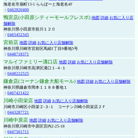
海老名市扇町13-1 ららぽーと海老名4F
：
0462920400
鴨宮店(小田原シティーモールフレスポ)
地図
詳細
お気に入り店
舗解除
神奈川県小田原市前川１２０
：
0465452345
宮前店
地図
詳細
お気に入り店舗解除
神奈川県川崎市宮前区馬絹1丁目9番地5号
：
0448718371
マルイファミリー溝口店
地図
詳細
お気に入り店舗解除
神奈川県川崎市高津区溝口１-４-１
：
0448222525
鎌倉店(コーナン鎌倉大船モール)
地図
詳細
お気に入り店舗解除
神奈川県鎌倉市岡本１１８８番地１
：
0467421422
川崎小田栄店
地図
詳細
お気に入り店舗解除
川崎市川崎区小田栄２‐３‐１ コーナン川崎小田栄店２Ｆ
：
0443287721
川崎中原店
地図
詳細
お気に入り店舗解除
神奈川県川崎市中原区宮内2-25-18
：
0447501711