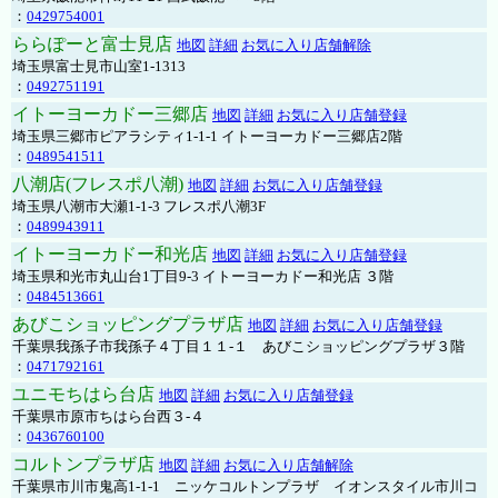
：
0429754001
ららぽーと富士見店
地図
詳細
お気に入り店舗解除
埼玉県富士見市山室1-1313
：
0492751191
イトーヨーカドー三郷店
地図
詳細
お気に入り店舗登録
埼玉県三郷市ピアラシティ1-1-1 イトーヨーカドー三郷店2階
：
0489541511
八潮店(フレスポ八潮)
地図
詳細
お気に入り店舗登録
埼玉県八潮市大瀬1-1-3 フレスポ八潮3F
：
0489943911
イトーヨーカドー和光店
地図
詳細
お気に入り店舗登録
埼玉県和光市丸山台1丁目9-3 イトーヨーカドー和光店 ３階
：
0484513661
あびこショッピングプラザ店
地図
詳細
お気に入り店舗登録
千葉県我孫子市我孫子４丁目１１-１ あびこショッピングプラザ３階
：
0471792161
ユニモちはら台店
地図
詳細
お気に入り店舗登録
千葉県市原市ちはら台西３-４
：
0436760100
コルトンプラザ店
地図
詳細
お気に入り店舗解除
千葉県市川市鬼高1-1-1 ニッケコルトンプラザ イオンスタイル市川コ