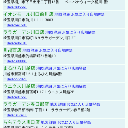
埼玉県桶川市下日出東二丁目15番1 ベニバナウォーク桶川1階
：
0487895561
イオンモール川口前川店
地図
詳細
お気に入り店舗解除
埼玉県川口市前川 1-1-11-3003
：
0482641591
ララガーデン川口店
地図
詳細
お気に入り店舗解除
埼玉県川口市宮町18-9 ララガーデン川口 2F
：
0482406101
川越西店
地図
詳細
お気に入り店舗解除
埼玉県川越市的場新町21番地10
：
0492390081
まるひろ川越店
地図
詳細
お気に入り店舗登録
川越市新富町2-6-1まるひろ川越6階
：
0492272021
ウニクス川越店
地図
詳細
お気に入り店舗解除
埼玉県川越市新宿町1-17-1 ウニクス川越2F
：
0492491551
ララガーデン春日部店
地図
詳細
お気に入り店舗登録
埼玉県春日部市南1丁目1-1 ララガーデン春日部2階
：
0487317411
ららテラス川口店
地図
詳細
お気に入り店舗登録
埼玉県川口市栄町3-5-1ららテラス川口7階