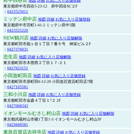
府中四谷店
地図
詳細
お気に入り店舗登録
東京都府中市四谷5-23-12 府中四谷SC２F
：
0423525011
ミッテン府中店
地図
詳細
お気に入り店舗登録
東京都府中市宮町1-41-2 ミッテン府中5階
：
0423525220
NEW鶴川店
地図
詳細
お気に入り店舗解除
東京都町田市能ヶ谷１丁目７番５号 神栄ビル２F
：
0427376031
忠生店
地図
詳細
お気に入り店舗解除
東京都町田市木曽西２丁目１７-２１
：
0427923151
小田急町田店
地図
詳細
お気に入り店舗登録
東京都町田市原町田6-12-20 小田急百貨店町田店7階
：
0427105581
三和小川店
地図
詳細
お気に入り店舗登録
東京都町田市金森４丁目１?２ 2F
：
0427068343
イオンモールむさし村山店
地図
詳細
お気に入り店舗解除
東京都武蔵村山市榎1丁目1-3 イオンモールむさし村山3F
：
0425668581
東急百貨店吉祥寺店
地図
詳細
お気に入り店舗登録