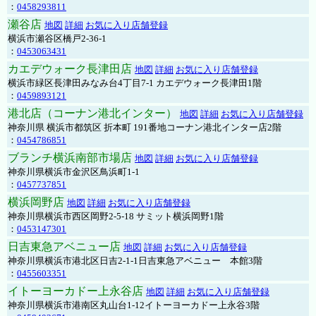
：
0458293811
瀬谷店
地図
詳細
お気に入り店舗登録
横浜市瀬谷区橋戸2-36-1
：
0453063431
カエデウォーク長津田店
地図
詳細
お気に入り店舗登録
横浜市緑区長津田みなみ台4丁目7-1 カエデウォーク長津田1階
：
0459893121
港北店（コーナン港北インター）
地図
詳細
お気に入り店舗登録
神奈川県 横浜市都筑区 折本町 191番地コーナン港北インター店2階
：
0454786851
ブランチ横浜南部市場店
地図
詳細
お気に入り店舗登録
神奈川県横浜市金沢区鳥浜町1-1
：
0457737851
横浜岡野店
地図
詳細
お気に入り店舗登録
神奈川県横浜市西区岡野2-5-18 サミット横浜岡野1階
：
0453147301
日吉東急アベニュー店
地図
詳細
お気に入り店舗登録
神奈川県横浜市港北区日吉2-1-1日吉東急アベニュー 本館3階
：
0455603351
イトーヨーカドー上永谷店
地図
詳細
お気に入り店舗登録
神奈川県横浜市港南区丸山台1-12イトーヨーカドー上永谷3階