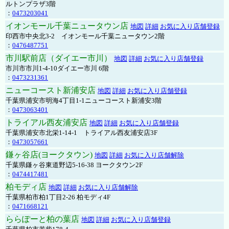
ルトンプラザ3階
：
0473203041
イオンモール千葉ニュータウン店
地図
詳細
お気に入り店舗登録
印西市中央北3-2 イオンモール千葉ニュータウン2階
：
0476487751
市川駅前店（ダイエー市川）
地図
詳細
お気に入り店舗登録
市川市市川1-4-10ダイエー市川 6階
：
0473231361
ニューコースト新浦安店
地図
詳細
お気に入り店舗登録
千葉県浦安市明海4丁目1-1ニューコースト新浦安3階
：
0473063401
トライアル西友浦安店
地図
詳細
お気に入り店舗登録
千葉県浦安市北栄1-14-1 トライアル西友浦安店3F
：
0473057661
鎌ヶ谷店(ヨークタウン)
地図
詳細
お気に入り店舗解除
千葉県鎌ヶ谷東道野辺5-16-38 ヨークタウン2F
：
0474417481
柏モディ店
地図
詳細
お気に入り店舗解除
千葉県柏市柏1丁目2-26 柏モディ4F
：
0471668121
ららぽーと柏の葉店
地図
詳細
お気に入り店舗登録