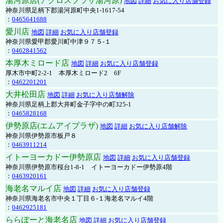
湯河原店(アクロスプラザ湯河原)
地図
詳細
お気に入り店舗登録
神奈川県足柄下郡湯河原町中央1-1617-54
：
0465641688
愛川店
地図
詳細
お気に入り店舗登録
神奈川県愛甲郡愛川町中津９７５-１
：
0462841562
本厚木ミロード店
地図
詳細
お気に入り店舗登録
厚木市中町2-2-1 本厚木ミロード2 6F
：
0462201201
大井松田店
地図
詳細
お気に入り店舗解除
神奈川県足柄上郡大井町金子字中の町325-1
：
0465828168
伊勢原店(エムアイプラザ)
地図
詳細
お気に入り店舗解除
神奈川県伊勢原市板戸８
：
0463911214
イトーヨーカドー伊勢原店
地図
詳細
お気に入り店舗登録
神奈川県伊勢原市桜台1-8-1 イトーヨーカドー伊勢原4階
：
0463920161
海老名マルイ店
地図
詳細
お気に入り店舗登録
神奈川県海老名市中央１丁目６-１海老名マルイ4階
：
0462925181
ららぽーと海老名店
地図
詳細
お気に入り店舗登録