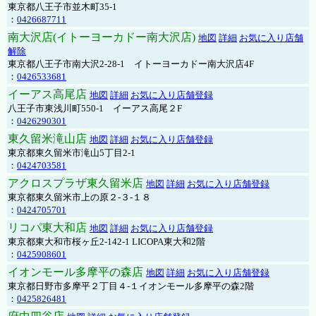
東京都八王子市並木町35-1
：
0426687711
南大沢店(イトーヨーカドー南大沢店)
地図
詳細
お気に入り店舗
解除
東京都八王子市南大沢2-28-1 イトーヨーカドー南大沢店4F
：
0426533681
イーアス高尾店
地図
詳細
お気に入り店舗登録
八王子市東浅川町550-1 イーアス高尾２F
：
0426290301
東久留米滝山店
地図
詳細
お気に入り店舗登録
東京都東久留米市滝山5丁目2-1
：
0424703581
アクロスプラザ東久留米店
地図
詳細
お気に入り店舗登録
東京都東久留米市上の原２-３-１８
：
0424705701
リコパ東大和店
地図
詳細
お気に入り店舗登録
東京都東大和市桜ヶ丘2-142-1 LICOPA東大和2階
：
0425908601
イオンモール多摩平の森店
地図
詳細
お気に入り店舗登録
東京都日野市多摩平２丁目４-１イオンモール多摩平の森2階
：
0425826481