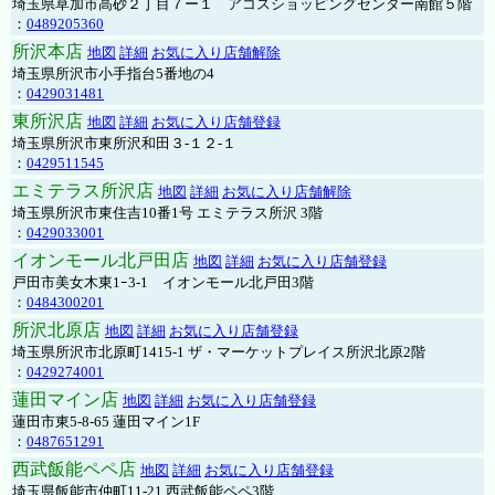
埼玉県草加市高砂２丁目７ー１ アコスショッピングセンター南館５階
：
0489205360
所沢本店
地図
詳細
お気に入り店舗解除
埼玉県所沢市小手指台5番地の4
：
0429031481
東所沢店
地図
詳細
お気に入り店舗登録
埼玉県所沢市東所沢和田３-１２-１
：
0429511545
エミテラス所沢店
地図
詳細
お気に入り店舗解除
埼玉県所沢市東住吉10番1号 エミテラス所沢 3階
：
0429033001
イオンモール北戸田店
地図
詳細
お気に入り店舗登録
戸田市美女木東1ｰ3‐1 イオンモール北戸田3階
：
0484300201
所沢北原店
地図
詳細
お気に入り店舗登録
埼玉県所沢市北原町1415-1 ザ・マーケットプレイス所沢北原2階
：
0429274001
蓮田マイン店
地図
詳細
お気に入り店舗登録
蓮田市東5-8-65 蓮田マイン1F
：
0487651291
西武飯能ペペ店
地図
詳細
お気に入り店舗登録
埼玉県飯能市仲町11-21 西武飯能ペペ3階