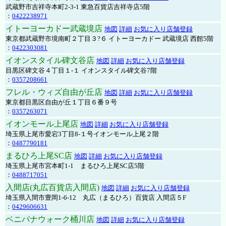
武蔵野市吉祥寺本町2-3-1 東急百貨店吉祥寺店5階
：
0422238971
イトーヨーカドー武蔵境店
地図
詳細
お気に入り店舗登録
東京都武蔵野市境南町２丁目３?６ イトーヨーカドー 武蔵境店 西館5階
：
0422303081
イオンスタイル碑文谷店
地図
詳細
お気に入り店舗登録
目黒区碑文谷４丁目１-１ イオンスタイル碑文谷7階
：
0357208661
フレル・ウィズ自由が丘店
地図
詳細
お気に入り店舗登録
東京都目黒区自由が丘１丁目６番９号
：
0357263071
イオンモール上尾店
地図
詳細
お気に入り店舗登録
埼玉県上尾市愛宕3丁目8-１号イオンモール上尾２階
：
0487790181
まるひろ上尾SC店
地図
詳細
お気に入り店舗登録
埼玉県上尾市宮本町1-1 まるひろ上尾SC店5階
：
0488717051
入間店(丸広百貨店入間店)
地図
詳細
お気に入り店舗登録
埼玉県入間市豊岡1-6-12 丸広（まるひろ）百貨店 入間店５F
：
0429606631
ベニバナウォーク桶川店
地図
詳細
お気に入り店舗登録