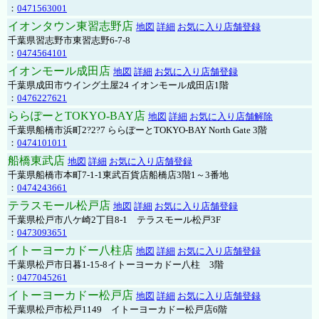
：
0471563001
イオンタウン東習志野店
地図
詳細
お気に入り店舗登録
千葉県習志野市東習志野6-7-8
：
0474564101
イオンモール成田店
地図
詳細
お気に入り店舗登録
千葉県成田市ウイング土屋24 イオンモール成田店1階
：
0476227621
ららぽーとTOKYO-BAY店
地図
詳細
お気に入り店舗解除
千葉県船橋市浜町2?2?7 ららぽーとTOKYO-BAY North Gate 3階
：
0474101011
船橋東武店
地図
詳細
お気に入り店舗登録
千葉県船橋市本町7-1-1東武百貨店船橋店3階1～3番地
：
0474243661
テラスモール松戸店
地図
詳細
お気に入り店舗登録
千葉県松戸市八ケ崎2丁目8-1 テラスモール松戸3F
：
0473093651
イトーヨーカドー八柱店
地図
詳細
お気に入り店舗登録
千葉県松戸市日暮1-15-8イトーヨーカドー八柱 3階
：
0477045261
イトーヨーカドー松戸店
地図
詳細
お気に入り店舗登録
千葉県松戸市松戸1149 イトーヨーカドー松戸店6階