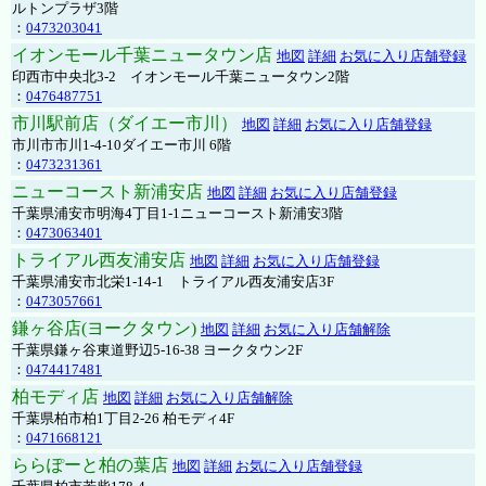
ルトンプラザ3階
：
0473203041
イオンモール千葉ニュータウン店
地図
詳細
お気に入り店舗登録
印西市中央北3-2 イオンモール千葉ニュータウン2階
：
0476487751
市川駅前店（ダイエー市川）
地図
詳細
お気に入り店舗登録
市川市市川1-4-10ダイエー市川 6階
：
0473231361
ニューコースト新浦安店
地図
詳細
お気に入り店舗登録
千葉県浦安市明海4丁目1-1ニューコースト新浦安3階
：
0473063401
トライアル西友浦安店
地図
詳細
お気に入り店舗登録
千葉県浦安市北栄1-14-1 トライアル西友浦安店3F
：
0473057661
鎌ヶ谷店(ヨークタウン)
地図
詳細
お気に入り店舗解除
千葉県鎌ヶ谷東道野辺5-16-38 ヨークタウン2F
：
0474417481
柏モディ店
地図
詳細
お気に入り店舗解除
千葉県柏市柏1丁目2-26 柏モディ4F
：
0471668121
ららぽーと柏の葉店
地図
詳細
お気に入り店舗登録