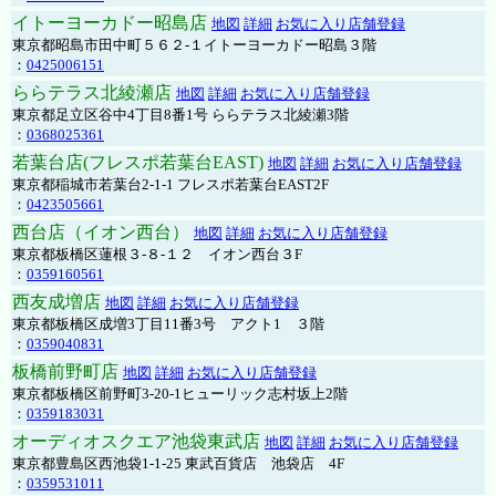
イトーヨーカドー昭島店
地図
詳細
お気に入り店舗登録
東京都昭島市田中町５６２-１イトーヨーカドー昭島３階
：
0425006151
ららテラス北綾瀬店
地図
詳細
お気に入り店舗登録
東京都足立区谷中4丁目8番1号 ららテラス北綾瀬3階
：
0368025361
若葉台店(フレスポ若葉台EAST)
地図
詳細
お気に入り店舗登録
東京都稲城市若葉台2-1-1 フレスポ若葉台EAST2F
：
0423505661
西台店（イオン西台）
地図
詳細
お気に入り店舗登録
東京都板橋区蓮根３-８-１２ イオン西台３F
：
0359160561
西友成増店
地図
詳細
お気に入り店舗登録
東京都板橋区成増3丁目11番3号 アクト1 ３階
：
0359040831
板橋前野町店
地図
詳細
お気に入り店舗登録
東京都板橋区前野町3-20-1ヒューリック志村坂上2階
：
0359183031
オーディオスクエア池袋東武店
地図
詳細
お気に入り店舗登録
東京都豊島区西池袋1-1-25 東武百貨店 池袋店 4F
：
0359531011