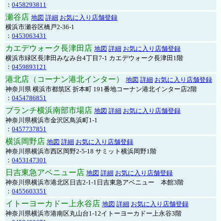
：
0458293811
瀬谷店
地図
詳細
お気に入り店舗登録
横浜市瀬谷区橋戸2-36-1
：
0453063431
カエデウォーク長津田店
地図
詳細
お気に入り店舗登録
横浜市緑区長津田みなみ台4丁目7-1 カエデウォーク長津田1階
：
0459893121
港北店（コーナン港北インター）
地図
詳細
お気に入り店舗登録
神奈川県 横浜市都筑区 折本町 191番地コーナン港北インター店2階
：
0454786851
ブランチ横浜南部市場店
地図
詳細
お気に入り店舗登録
神奈川県横浜市金沢区鳥浜町1-1
：
0457737851
横浜岡野店
地図
詳細
お気に入り店舗登録
神奈川県横浜市西区岡野2-5-18 サミット横浜岡野1階
：
0453147301
日吉東急アベニュー店
地図
詳細
お気に入り店舗登録
神奈川県横浜市港北区日吉2-1-1日吉東急アベニュー 本館3階
：
0455603351
イトーヨーカドー上永谷店
地図
詳細
お気に入り店舗登録
神奈川県横浜市港南区丸山台1-12イトーヨーカドー上永谷3階