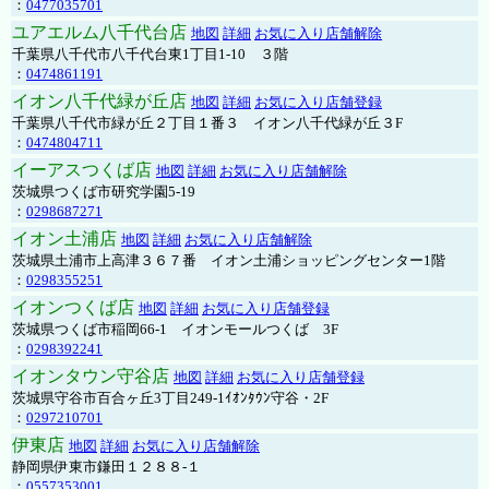
：
0477035701
ユアエルム八千代台店
地図
詳細
お気に入り店舗解除
千葉県八千代市八千代台東1丁目1-10 ３階
：
0474861191
イオン八千代緑が丘店
地図
詳細
お気に入り店舗登録
千葉県八千代市緑が丘２丁目１番３ イオン八千代緑が丘３F
：
0474804711
イーアスつくば店
地図
詳細
お気に入り店舗解除
茨城県つくば市研究学園5-19
：
0298687271
イオン土浦店
地図
詳細
お気に入り店舗解除
茨城県土浦市上高津３６７番 イオン土浦ショッピングセンター1階
：
0298355251
イオンつくば店
地図
詳細
お気に入り店舗登録
茨城県つくば市稲岡66-1 イオンモールつくば 3F
：
0298392241
イオンタウン守谷店
地図
詳細
お気に入り店舗登録
茨城県守谷市百合ヶ丘3丁目249-1ｲｵﾝﾀｳﾝ守谷・2F
：
0297210701
伊東店
地図
詳細
お気に入り店舗解除
静岡県伊東市鎌田１２８８-１
：
0557353001