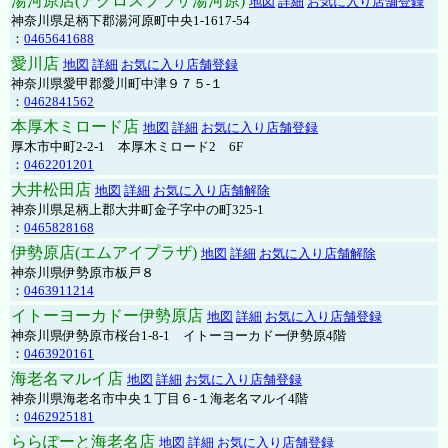
湯河原店(アクロスプラザ湯河原)
地図
詳細
お気に入り店舗登録
神奈川県足柄下郡湯河原町中央1-1617-54
：
0465641688
愛川店
地図
詳細
お気に入り店舗登録
神奈川県愛甲郡愛川町中津９７５-１
：
0462841562
本厚木ミロード店
地図
詳細
お気に入り店舗登録
厚木市中町2-2-1 本厚木ミロード2 6F
：
0462201201
大井松田店
地図
詳細
お気に入り店舗解除
神奈川県足柄上郡大井町金子字中の町325-1
：
0465828168
伊勢原店(エムアイプラザ)
地図
詳細
お気に入り店舗解除
神奈川県伊勢原市板戸８
：
0463911214
イトーヨーカドー伊勢原店
地図
詳細
お気に入り店舗登録
神奈川県伊勢原市桜台1-8-1 イトーヨーカドー伊勢原4階
：
0463920161
海老名マルイ店
地図
詳細
お気に入り店舗登録
神奈川県海老名市中央１丁目６-１海老名マルイ4階
：
0462925181
ららぽーと海老名店
地図
詳細
お気に入り店舗登録