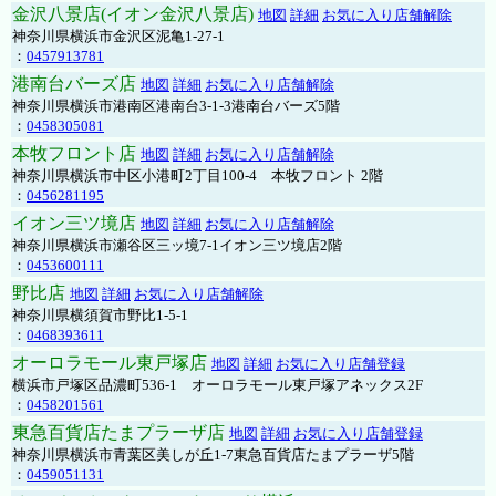
金沢八景店(イオン金沢八景店)
地図
詳細
お気に入り店舗解除
神奈川県横浜市金沢区泥亀1-27-1
：
0457913781
港南台バーズ店
地図
詳細
お気に入り店舗解除
神奈川県横浜市港南区港南台3-1-3港南台バーズ5階
：
0458305081
本牧フロント店
地図
詳細
お気に入り店舗解除
神奈川県横浜市中区小港町2丁目100-4 本牧フロント 2階
：
0456281195
イオン三ツ境店
地図
詳細
お気に入り店舗解除
神奈川県横浜市瀬谷区三ッ境7-1イオン三ツ境店2階
：
0453600111
野比店
地図
詳細
お気に入り店舗解除
神奈川県横須賀市野比1-5-1
：
0468393611
オーロラモール東戸塚店
地図
詳細
お気に入り店舗登録
横浜市戸塚区品濃町536-1 オーロラモール東戸塚アネックス2F
：
0458201561
東急百貨店たまプラーザ店
地図
詳細
お気に入り店舗登録
神奈川県横浜市青葉区美しが丘1-7東急百貨店たまプラーザ5階
：
0459051131