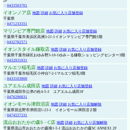
2F
：
0433503701
イオンノア店
地図
詳細
お気に入り店舗登録
千葉県
：
0471233351
マリンピア専門館店
地図
詳細
お気に入り店舗登録
千葉県千葉市美浜区高洲3-21-1イオンマリンピア専門館1階
：
0432782571
イオンスタイル鎌取店
地図
詳細
お気に入り店舗登録
千葉県千葉市緑区おゆみ野3-16-1ゆみ～る鎌取ショッピングセンター3階
：
0432931931
マルエツ稲毛店
地図
詳細
お気に入り店舗登録
千葉県千葉市稲毛区小仲台7-2-1マルエツ稲毛3階
：
0433103860
ユアエルム成田店
地図
詳細
お気に入り店舗登録
千葉県成田市公津の杜4-5-3 ユアエルム成田3F
：
0476296831
イオンモール津田沼店
地図
詳細
お気に入り店舗解除
千葉県習志野市津田沼1-23-1 イオンモール津田沼２階
：
0474557331
流山おおたかの森S・C店
地図
詳細
お気に入り店舗解除
千葉県流山市おおたかの森南1-5-1 流山おおたかの森SC ANNEX1 2F