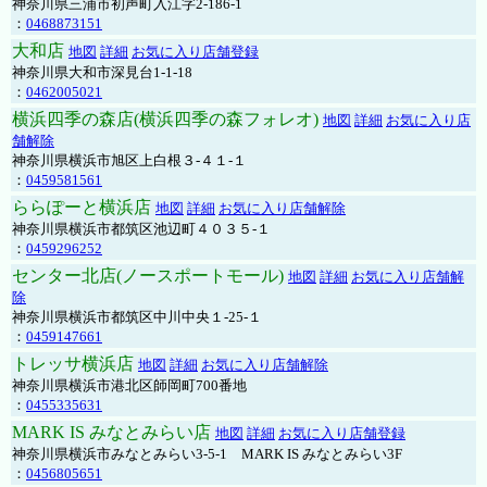
神奈川県三浦市初声町入江字2-186-1
：
0468873151
大和店
地図
詳細
お気に入り店舗登録
神奈川県大和市深見台1-1-18
：
0462005021
横浜四季の森店(横浜四季の森フォレオ)
地図
詳細
お気に入り店
舗解除
神奈川県横浜市旭区上白根３-４１-１
：
0459581561
ららぽーと横浜店
地図
詳細
お気に入り店舗解除
神奈川県横浜市都筑区池辺町４０３５-１
：
0459296252
センター北店(ノースポートモール)
地図
詳細
お気に入り店舗解
除
神奈川県横浜市都筑区中川中央１-25-１
：
0459147661
トレッサ横浜店
地図
詳細
お気に入り店舗解除
神奈川県横浜市港北区師岡町700番地
：
0455335631
MARK IS みなとみらい店
地図
詳細
お気に入り店舗登録
神奈川県横浜市みなとみらい3-5-1 MARK IS みなとみらい3F
：
0456805651