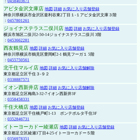
：
0458403671
アピタ金沢文庫店
地図
詳細
お気に入り店舗登録
神奈川県横浜市金沢区釜利谷東2丁目１-１アピタ金沢文庫３階
：
0457801261
ジョイナステラス二俣川店
地図
詳細
お気に入り店舗登録
横浜市旭区二俣川2-50-14ジョイナステラス二俣川 3階
：
0453662281
西友鶴見店
地図
詳細
お気に入り店舗登録
神奈川県横浜市鶴見区豊岡町2-1 鶴見フーガ１ 5階
：
0455750561
北千住マルイ店
地図
詳細
お気に入り店舗解除
東京都足立区千住３-９２
：
0338887571
イオン西新井店
地図
詳細
お気に入り店舗解除
東京都足立区梅島3-32-7イオン西新井3F
：
0358458331
千住大橋店
地図
詳細
お気に入り店舗登録
東京都足立区千住橋戸町1-13 ポンテポルタ千住3F
：
0352846731
イトーヨーカドー綾瀬店
地図
詳細
お気に入り店舗登録
東京都足立区綾瀬3丁目4-25イトーヨーカドー５階
：
0356978351