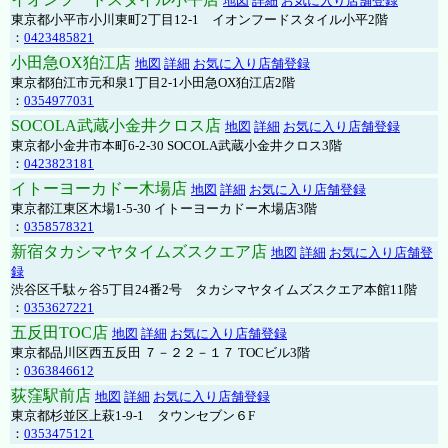
地図
詳細
お気に入り店舗登録
東京都小平市小川東町2丁目12-1 イオンフードスタイル小平2階
：
0423485821
小田急OX狛江店
地図
詳細
お気に入り店舗登録
東京都狛江市元和泉1丁目2-1小田急OX狛江店2階
：
0354977031
SOCOLA武蔵小金井クロス店
地図
詳細
お気に入り店舗登録
東京都小金井市本町6-2-30 SOCOLA武蔵小金井クロス3階
：
0423823181
イトーヨーカドー木場店
地図
詳細
お気に入り店舗登録
東京都江東区木場1-5-30 イトーヨーカドー木場店3階
：
0358578321
新宿タカシマヤタイムズスクエア店
地図
詳細
お気に入り店舗登
録
渋谷区千駄ヶ谷5丁目24番2号 タカシマヤタイムズスクエア本館11階
：
0353627221
五反田TOC店
地図
詳細
お気に入り店舗登録
東京都品川区西五反田 ７－２２－１７ TOCビル3階
：
0363846612
荻窪駅前店
地図
詳細
お気に入り店舗登録
東京都杉並区上萩1-9-1 タウンセブン６F
：
0353475121