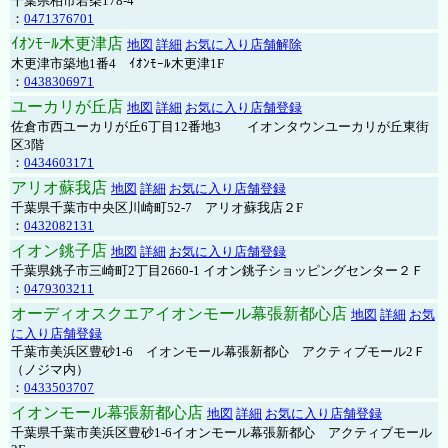
千葉県柏市若柴178-4
：
0471376701
ｲｵﾝﾓｰﾙ木更津店
地図
詳細
お気に入り店舗解除
木更津市築地1番4 ｲｵﾝﾓｰﾙ木更津1F
：
0438306971
ユーカリが丘店
地図
詳細
お気に入り店舗登録
佐倉市西ユーカリが丘6丁目12番地3 イオンタウンユーカリが丘東街
区3階
：
0434603171
アリオ蘇我店
地図
詳細
お気に入り店舗登録
千葉県千葉市中央区川崎町52-7 アリオ蘇我店２F
：
0432082131
イオン銚子店
地図
詳細
お気に入り店舗登録
千葉県銚子市三崎町2丁目2660-1 イオン銚子ショッピングセンター２Ｆ
：
0479303211
オーディオスクエアイオンモール幕張新都心店
地図
詳細
お気
に入り店舗登録
千葉市美浜区豊砂1-6 イオンモール幕張新都心 アクティブモール2Ｆ
（ノジマ内）
：
0433503707
イオンモール幕張新都心店
地図
詳細
お気に入り店舗登録
千葉県千葉市美浜区豊砂1-6イオンモール幕張新都心 アクティブモール