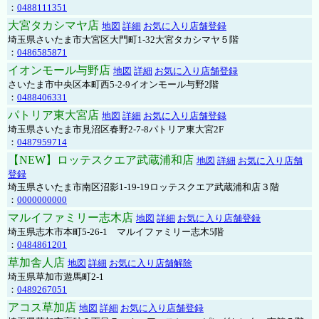
：
0488111351
大宮タカシマヤ店
地図
詳細
お気に入り店舗登録
埼玉県さいたま市大宮区大門町1-32大宮タカシマヤ５階
：
0486585871
イオンモール与野店
地図
詳細
お気に入り店舗登録
さいたま市中央区本町西5-2-9イオンモール与野2階
：
0488406331
パトリア東大宮店
地図
詳細
お気に入り店舗登録
埼玉県さいたま市見沼区春野2-7-8パトリア東大宮2F
：
0487959714
【NEW】ロッテスクエア武蔵浦和店
地図
詳細
お気に入り店舗
登録
埼玉県さいたま市南区沼影1-19-19ロッテスクエア武蔵浦和店３階
：
0000000000
マルイファミリー志木店
地図
詳細
お気に入り店舗登録
埼玉県志木市本町5-26-1 マルイファミリー志木5階
：
0484861201
草加舎人店
地図
詳細
お気に入り店舗解除
埼玉県草加市遊馬町2-1
：
0489267051
アコス草加店
地図
詳細
お気に入り店舗登録