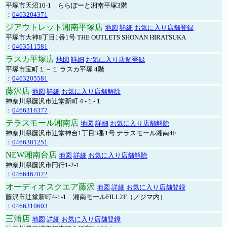
平塚市天沼10-1 ららぽーと湘南平塚3階
：
0463204371
ジアウトレット湘南平塚店
地図
詳細
お気に入り店舗登録
平塚市大神8丁目1番1号 THE OUTLETS SHONAN HIRATSUKA
：
0463511581
ラスカ平塚店
地図
詳細
お気に入り店舗登録
平塚市宝町１－１ ラスカ平塚 4階
：
0463205581
藤沢店
地図
詳細
お気に入り店舗解除
神奈川県藤沢市辻堂新町４-１-１
：
0466316377
テラスモール湘南店
地図
詳細
お気に入り店舗解除
神奈川県藤沢市辻堂神台1丁目3番1号 テラスモール湘南4F
：
0466381251
NEW湘南台店
地図
詳細
お気に入り店舗解除
神奈川県藤沢市円行1-2-1
：
0466467822
オーディオスクエア藤沢
地図
詳細
お気に入り店舗登録
藤沢市辻堂新町4-1-1 湘南モールFILL2F（ノジマ内）
：
0466310603
三浦店
地図
詳細
お気に入り店舗登録