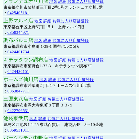
グランデュオ立川店
地図
詳細
お気に入り店舗登録
東京都立川市柴崎町三丁目2番1号グランデュオ立川5階
：
0425405181
上野マルイ店
地図
詳細
お気に入り店舗登録
東京都台東区上野6丁目15-1 上野マルイ7階
：
0358344971
調布パルコ店
地図
詳細
お気に入り店舗登録
東京都調布市小島町 1-38-1 調布パルコ5階
：
0424401734
キテラタウン調布店
地図
詳細
お気に入り店舗登録
東京都調布市菊野台1-33-3 キテラタウン調布2F
：
0424436151
ホームズ仙川店
地図
詳細
お気に入り店舗登録
東京都調布市若葉町2丁目1-7 ホームズ仙川店2階
：
0353847711
三鷹東八店
地図
詳細
お気に入り店舗登録
東京都調布市深大寺東町８丁目３３-１
：
0422706531
池袋東武店
地図
詳細
お気に入り店舗登録
豊島区西池袋1-1-25 東武百貨店 池袋店4F 8～10番地
：
0359531011
パークシティ中野店
地図
詳細
お気に入り店舗登録