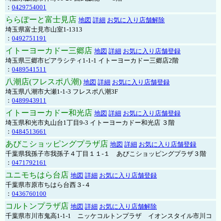
：
0429754001
ららぽーと富士見店
地図
詳細
お気に入り店舗解除
埼玉県富士見市山室1-1313
：
0492751191
イトーヨーカドー三郷店
地図
詳細
お気に入り店舗登録
埼玉県三郷市ピアラシティ1-1-1 イトーヨーカドー三郷店2階
：
0489541511
八潮店(フレスポ八潮)
地図
詳細
お気に入り店舗登録
埼玉県八潮市大瀬1-1-3 フレスポ八潮3F
：
0489943911
イトーヨーカドー和光店
地図
詳細
お気に入り店舗登録
埼玉県和光市丸山台1丁目9-3 イトーヨーカドー和光店 ３階
：
0484513661
あびこショッピングプラザ店
地図
詳細
お気に入り店舗登録
千葉県我孫子市我孫子４丁目１１-１ あびこショッピングプラザ３階
：
0471792161
ユニモちはら台店
地図
詳細
お気に入り店舗登録
千葉県市原市ちはら台西３-４
：
0436760100
コルトンプラザ店
地図
詳細
お気に入り店舗解除
千葉県市川市鬼高1-1-1 ニッケコルトンプラザ イオンスタイル市川コ