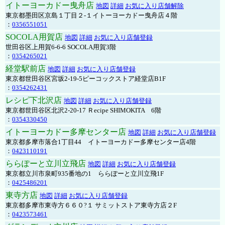
イトーヨーカドー曳舟店
地図
詳細
お気に入り店舗解除
東京都墨田区京島１丁目２-１イトーヨーカドー曳舟店４階
：
0356551051
SOCOLA用賀店
地図
詳細
お気に入り店舗登録
世田谷区上用賀6-6-6 SOCOLA用賀3階
：
0354265021
経堂駅前店
地図
詳細
お気に入り店舗登録
東京都世田谷区宮坂2-19-5ピーコックストア経堂店B1F
：
0354262431
レシピ下北沢店
地図
詳細
お気に入り店舗登録
東京都世田谷区北沢2-20-17 Ｒecipe SHIMOKITA 6階
：
0354330450
イトーヨーカドー多摩センター店
地図
詳細
お気に入り店舗登録
東京都多摩市落合1丁目44 イトーヨーカドー多摩センター店4階
：
0423110191
ららぽーと立川立飛店
地図
詳細
お気に入り店舗登録
東京都立川市泉町935番地の1 ららぽーと立川立飛1F
：
0425486201
東寺方店
地図
詳細
お気に入り店舗登録
東京都多摩市東寺方６６０?１ サミットストア東寺方店２F
：
0423573461