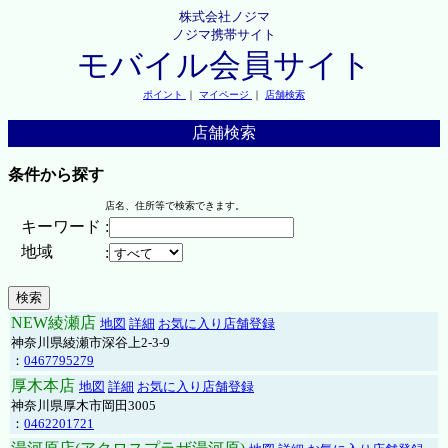
株式会社ノジマ
ノジマ携帯サイト
モバイル会員サイト
ポイント
｜
マイページ
｜
店舗検索
店舗検索
条件から探す
店名、住所等で検索できます。
キーワード
:
地域
:
NEW綾瀬店
地図
詳細
お気に入り店舗登録
神奈川県綾瀬市深谷上2-3-9
：
0467795279
厚木本店
地図
詳細
お気に入り店舗登録
神奈川県厚木市岡田3005
：
0462201721