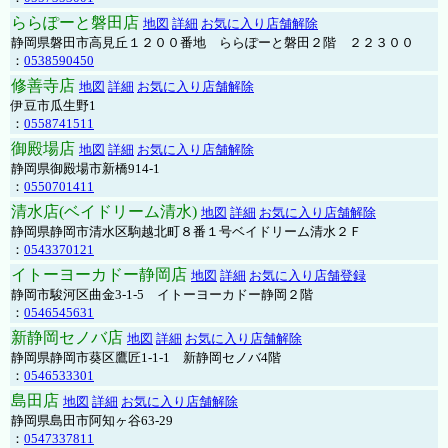
ららぽーと磐田店
地図
詳細
お気に入り店舗解除
静岡県磐田市高見丘１２００番地 ららぽーと磐田２階 ２２３００
：
0538590450
修善寺店
地図
詳細
お気に入り店舗解除
伊豆市瓜生野1
：
0558741511
御殿場店
地図
詳細
お気に入り店舗解除
静岡県御殿場市新橋914-1
：
0550701411
清水店(ベイドリーム清水)
地図
詳細
お気に入り店舗解除
静岡県静岡市清水区駒越北町８番１号ベイドリーム清水２Ｆ
：
0543370121
イトーヨーカドー静岡店
地図
詳細
お気に入り店舗登録
静岡市駿河区曲金3-1-5 イトーヨーカドー静岡２階
：
0546545631
新静岡セノバ店
地図
詳細
お気に入り店舗解除
静岡県静岡市葵区鷹匠1-1-1 新静岡セノバ4階
：
0546533301
島田店
地図
詳細
お気に入り店舗解除
静岡県島田市阿知ヶ谷63-29
：
0547337811