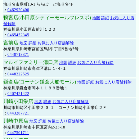
海老名市扇町13-1 ららぽーと海老名4F
：
0462920400
鴨宮店(小田原シティーモールフレスポ)
地図
詳細
お気に入り店
舗解除
神奈川県小田原市前川１２０
：
0465452345
宮前店
地図
詳細
お気に入り店舗解除
神奈川県川崎市宮前区馬絹1丁目9番地5号
：
0448718371
マルイファミリー溝口店
地図
詳細
お気に入り店舗解除
神奈川県川崎市高津区溝口１-４-１
：
0448222525
鎌倉店(コーナン鎌倉大船モール)
地図
詳細
お気に入り店舗解除
神奈川県鎌倉市岡本１１８８番地１
：
0467421422
川崎小田栄店
地図
詳細
お気に入り店舗解除
川崎市川崎区小田栄２‐３‐１ コーナン川崎小田栄店２Ｆ
：
0443287721
川崎中原店
地図
詳細
お気に入り店舗解除
神奈川県川崎市中原区宮内2-25-18
：
0447501711