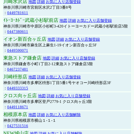
川崎水沢店
地図
詳細
お気に入り店舗登録
神奈川県川崎市宮前区水沢2丁目3番8号
：
0449781611
ｲﾄｰﾖｰｶﾄﾞｰ武蔵小杉駅前店
地図
詳細
お気に入り店舗登録
神奈川県川崎市中原区小杉町3-420イトーヨーカドー武蔵小杉駅前店5階
：
0447380611
イオン新百合ヶ丘店
地図
詳細
お気に入り店舗登録
神奈川県川崎市麻生区上麻生1-19イオン新百合ヶ丘5F
：
0449590071
東急ストア鎌倉店
地図
詳細
お気に入り店舗登録
神奈川県鎌倉市小町1丁目2-12東急ストア鎌倉店5階
：
0467237481
川崎枡形店
地図
詳細
お気に入り店舗登録
神奈川県川崎市多摩区枡形1丁目5番1号ヤオコー川崎枡形店3F
：
0449333315
クロス向ヶ丘店
地図
詳細
お気に入り店舗登録
神奈川県川崎市多摩区登戸2779-1 クロス向ヶ丘3階
：
0449118671
相模原本店
地図
詳細
お気に入り店舗解除
神奈川県相模原市横山１-１-１
：
0427531516
NEW城山店
地図
詳細
お気に入り店舗解除