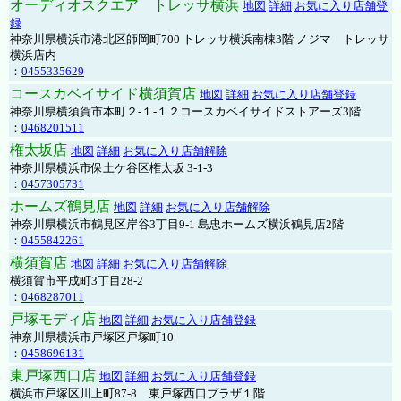
オーディオスクエア トレッサ横浜
地図
詳細
お気に入り店舗登
録
神奈川県横浜市港北区師岡町700 トレッサ横浜南棟3階 ノジマ トレッサ
横浜店内
：
0455335629
コースカベイサイド横須賀店
地図
詳細
お気に入り店舗登録
神奈川県横須賀市本町２-１-１２コースカベイサイドストアーズ3階
：
0468201511
権太坂店
地図
詳細
お気に入り店舗解除
神奈川県横浜市保土ケ谷区権太坂 3-1-3
：
0457305731
ホームズ鶴見店
地図
詳細
お気に入り店舗解除
神奈川県横浜市鶴見区岸谷3丁目9-1 島忠ホームズ横浜鶴見店2階
：
0455842261
横須賀店
地図
詳細
お気に入り店舗解除
横須賀市平成町3丁目28-2
：
0468287011
戸塚モディ店
地図
詳細
お気に入り店舗登録
神奈川県横浜市戸塚区戸塚町10
：
0458696131
東戸塚西口店
地図
詳細
お気に入り店舗登録
横浜市戸塚区川上町87-8 東戸塚西口プラザ１階