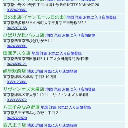
東京都中野区中野四丁目14 番1 号 PARKCITY NAKANO 201
：
0359429861
日の出店(イオンモール日の出)
地図
詳細
お気に入り店舗登録
東京都西多摩郡日の出町大字平井字三吉野桜237-3
：
0425973155
ひばりが丘パルコ店
地図
詳細
お気に入り店舗解除
東京都西東京市ひばりが丘1-1-1
：
0424388901
田無アスタ店
地図
詳細
お気に入り店舗登録
東京都西東京市田無町2-1-1 アスタ田無専門店棟2階
：
0424606121
練馬駅前店
地図
詳細
お気に入り店舗登録
東京都練馬区練馬1丁目3-10 2階
：
0359123081
リヴィンオズ大泉店
地図
詳細
お気に入り店舗登録
東京都練馬区東大泉2-10-11 リヴィンオズ大泉4階
：
0359355972
八王子みなみ野店
地図
詳細
お気に入り店舗登録
東京都八王子市みなみ野１丁目２-１
：
0426322620
西八王子店
地図
詳細
お気に入り店舗解除