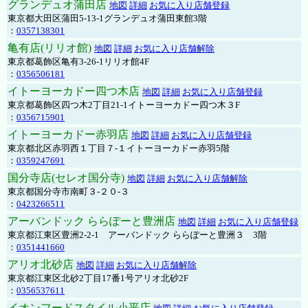
グランデュオ蒲田店
地図
詳細
お気に入り店舗登録
東京都大田区蒲田5-13-1グランデュオ蒲田東館3階
：
0357138301
亀有店(リリオ館)
地図
詳細
お気に入り店舗解除
東京都葛飾区亀有3-26-1リリオ館4F
：
0356506181
イトーヨーカドー四つ木店
地図
詳細
お気に入り店舗登録
東京都葛飾区四つ木2丁目21-1イトーヨーカドー四つ木３F
：
0356715901
イトーヨーカドー赤羽店
地図
詳細
お気に入り店舗登録
東京都北区赤羽西１丁目７-１イトーヨーカドー赤羽5階
：
0359247691
国分寺店(セレオ国分寺)
地図
詳細
お気に入り店舗解除
東京都国分寺市南町３-２０-３
：
0423266511
アーバンドック ららぽーと豊洲店
地図
詳細
お気に入り店舗登録
東京都江東区豊洲2-2-1 アーバンドック ららぽーと豊洲３ 3階
：
0351441660
アリオ北砂店
地図
詳細
お気に入り店舗解除
東京都江東区北砂2丁目17番1号アリオ北砂2F
：
0356537611
イオンフードスタイル小平店