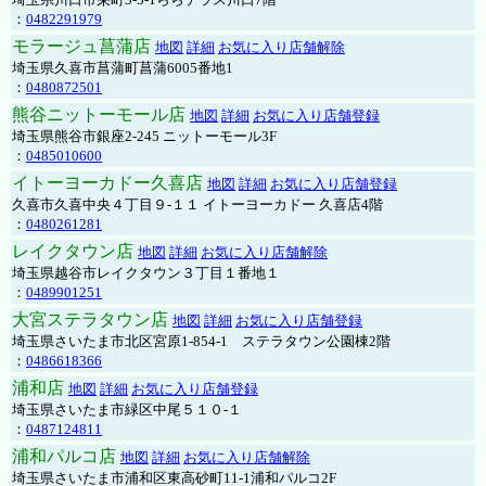
：
0482291979
モラージュ菖蒲店
地図
詳細
お気に入り店舗解除
埼玉県久喜市菖蒲町菖蒲6005番地1
：
0480872501
熊谷ニットーモール店
地図
詳細
お気に入り店舗登録
埼玉県熊谷市銀座2-245 ニットーモール3F
：
0485010600
イトーヨーカドー久喜店
地図
詳細
お気に入り店舗登録
久喜市久喜中央４丁目９-１１ イトーヨーカドー 久喜店4階
：
0480261281
レイクタウン店
地図
詳細
お気に入り店舗解除
埼玉県越谷市レイクタウン３丁目１番地１
：
0489901251
大宮ステラタウン店
地図
詳細
お気に入り店舗登録
埼玉県さいたま市北区宮原1-854-1 ステラタウン公園棟2階
：
0486618366
浦和店
地図
詳細
お気に入り店舗登録
埼玉県さいたま市緑区中尾５１０-１
：
0487124811
浦和パルコ店
地図
詳細
お気に入り店舗解除
埼玉県さいたま市浦和区東高砂町11-1浦和パルコ2F