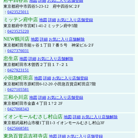
府中四谷店
地図
詳細
お気に入り店舗登録
東京都府中市四谷5-23-12 府中四谷SC２F
：
0423525011
ミッテン府中店
地図
詳細
お気に入り店舗登録
東京都府中市宮町1-41-2 ミッテン府中5階
：
0423525220
NEW鶴川店
地図
詳細
お気に入り店舗解除
東京都町田市能ヶ谷１丁目７番５号 神栄ビル２F
：
0427376031
忠生店
地図
詳細
お気に入り店舗解除
東京都町田市木曽西２丁目１７-２１
：
0427923151
小田急町田店
地図
詳細
お気に入り店舗登録
東京都町田市原町田6-12-20 小田急百貨店町田店7階
：
0427105581
三和小川店
地図
詳細
お気に入り店舗登録
東京都町田市金森４丁目１?２ 2F
：
0427068343
イオンモールむさし村山店
地図
詳細
お気に入り店舗解除
東京都武蔵村山市榎1丁目1-3 イオンモールむさし村山3F
：
0425668581
東急百貨店吉祥寺店
地図
詳細
お気に入り店舗登録