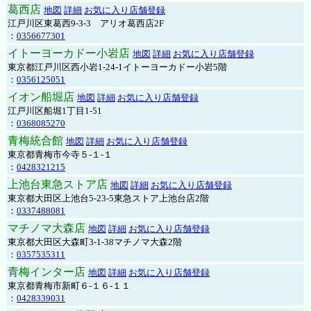
葛西店
地図
詳細
お気に入り店舗登録
江戸川区東葛西9-3-3 アリオ葛西店2F
：
0356677301
イトーヨーカドー小岩店
地図
詳細
お気に入り店舗登録
東京都江戸川区西小岩1-24-1イトーヨーカドー小岩5階
：
0356125051
イオン船堀店
地図
詳細
お気に入り店舗登録
江戸川区船堀1丁目1-51
：
0368085270
青梅統合館
地図
詳細
お気に入り店舗登録
東京都青梅市今寺５-１-１
：
0428321215
上池台東急ストア店
地図
詳細
お気に入り店舗登録
東京都大田区上池台5-23-5東急ストア上池台店2階
：
0337488081
マチノマ大森店
地図
詳細
お気に入り店舗登録
東京都大田区大森町3-1-38マチノマ大森2階
：
0357535311
青梅インター店
地図
詳細
お気に入り店舗登録
東京都青梅市新町６-１６-１１
：
0428339031