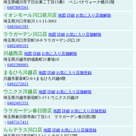
埼玉県桶川市下日出東二丁目15番1 ベニバナウォーク桶川1階
：
0487895561
イオンモール川口前川店
地図
詳細
お気に入り店舗解除
埼玉県川口市前川 1-1-11-3003
：
0482641591
ララガーデン川口店
地図
詳細
お気に入り店舗解除
埼玉県川口市宮町18-9 ララガーデン川口 2F
：
0482406101
川越西店
地図
詳細
お気に入り店舗解除
埼玉県川越市的場新町21番地10
：
0492390081
まるひろ川越店
地図
詳細
お気に入り店舗登録
川越市新富町2-6-1まるひろ川越6階
：
0492272021
ウニクス川越店
地図
詳細
お気に入り店舗解除
埼玉県川越市新宿町1-17-1 ウニクス川越2F
：
0492491551
ララガーデン春日部店
地図
詳細
お気に入り店舗登録
埼玉県春日部市南1丁目1-1 ララガーデン春日部2階
：
0487317411
ららテラス川口店
地図
詳細
お気に入り店舗登録
埼玉県川口市栄町3-5-1ららテラス川口7階