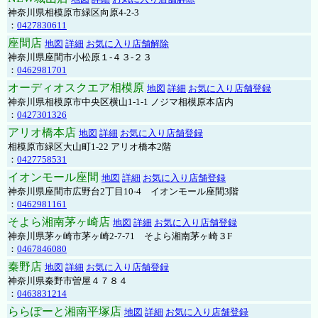
神奈川県相模原市緑区向原4-2-3
：
0427830611
座間店
地図
詳細
お気に入り店舗解除
神奈川県座間市小松原１-４３-２３
：
0462981701
オーディオスクエア相模原
地図
詳細
お気に入り店舗登録
神奈川県相模原市中央区横山1-1-1 ノジマ相模原本店内
：
0427301326
アリオ橋本店
地図
詳細
お気に入り店舗登録
相模原市緑区大山町1-22 アリオ橋本2階
：
0427758531
イオンモール座間
地図
詳細
お気に入り店舗登録
神奈川県座間市広野台2丁目10-4 イオンモール座間3階
：
0462981161
そよら湘南茅ヶ崎店
地図
詳細
お気に入り店舗登録
神奈川県茅ヶ崎市茅ヶ崎2‐7‐71 そよら湘南茅ヶ崎３F
：
0467846080
秦野店
地図
詳細
お気に入り店舗登録
神奈川県秦野市曽屋４７８４
：
0463831214
ららぽーと湘南平塚店
地図
詳細
お気に入り店舗登録