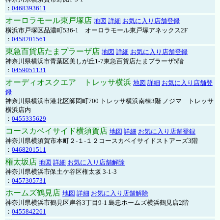
：
0468393611
オーロラモール東戸塚店
地図
詳細
お気に入り店舗登録
横浜市戸塚区品濃町536-1 オーロラモール東戸塚アネックス2F
：
0458201561
東急百貨店たまプラーザ店
地図
詳細
お気に入り店舗登録
神奈川県横浜市青葉区美しが丘1-7東急百貨店たまプラーザ5階
：
0459051131
オーディオスクエア トレッサ横浜
地図
詳細
お気に入り店舗登
録
神奈川県横浜市港北区師岡町700 トレッサ横浜南棟3階 ノジマ トレッサ
横浜店内
：
0455335629
コースカベイサイド横須賀店
地図
詳細
お気に入り店舗登録
神奈川県横須賀市本町２-１-１２コースカベイサイドストアーズ3階
：
0468201511
権太坂店
地図
詳細
お気に入り店舗解除
神奈川県横浜市保土ケ谷区権太坂 3-1-3
：
0457305731
ホームズ鶴見店
地図
詳細
お気に入り店舗解除
神奈川県横浜市鶴見区岸谷3丁目9-1 島忠ホームズ横浜鶴見店2階
：
0455842261