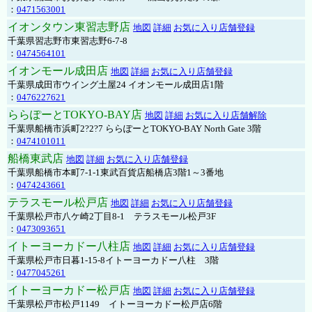
：
0471563001
イオンタウン東習志野店
地図
詳細
お気に入り店舗登録
千葉県習志野市東習志野6-7-8
：
0474564101
イオンモール成田店
地図
詳細
お気に入り店舗登録
千葉県成田市ウイング土屋24 イオンモール成田店1階
：
0476227621
ららぽーとTOKYO-BAY店
地図
詳細
お気に入り店舗解除
千葉県船橋市浜町2?2?7 ららぽーとTOKYO-BAY North Gate 3階
：
0474101011
船橋東武店
地図
詳細
お気に入り店舗登録
千葉県船橋市本町7-1-1東武百貨店船橋店3階1～3番地
：
0474243661
テラスモール松戸店
地図
詳細
お気に入り店舗登録
千葉県松戸市八ケ崎2丁目8-1 テラスモール松戸3F
：
0473093651
イトーヨーカドー八柱店
地図
詳細
お気に入り店舗登録
千葉県松戸市日暮1-15-8イトーヨーカドー八柱 3階
：
0477045261
イトーヨーカドー松戸店
地図
詳細
お気に入り店舗登録
千葉県松戸市松戸1149 イトーヨーカドー松戸店6階