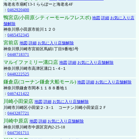
海老名市扇町13-1 ららぽーと海老名4F
：
0462920400
鴨宮店(小田原シティーモールフレスポ)
地図
詳細
お気に入り店
舗解除
神奈川県小田原市前川１２０
：
0465452345
宮前店
地図
詳細
お気に入り店舗解除
神奈川県川崎市宮前区馬絹1丁目9番地5号
：
0448718371
マルイファミリー溝口店
地図
詳細
お気に入り店舗解除
神奈川県川崎市高津区溝口１-４-１
：
0448222525
鎌倉店(コーナン鎌倉大船モール)
地図
詳細
お気に入り店舗解除
神奈川県鎌倉市岡本１１８８番地１
：
0467421422
川崎小田栄店
地図
詳細
お気に入り店舗解除
川崎市川崎区小田栄２‐３‐１ コーナン川崎小田栄店２Ｆ
：
0443287721
川崎中原店
地図
詳細
お気に入り店舗解除
神奈川県川崎市中原区宮内2-25-18
：
0447501711