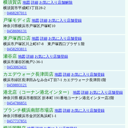
横須賀店
地図
詳細
お気に入り店舗解除
横須賀市平成町3丁目28-2
：
0468287011
戸塚モディ店
地図
詳細
お気に入り店舗登録
神奈川県横浜市戸塚区戸塚町10
：
0458696131
東戸塚西口店
地図
詳細
お気に入り店舗登録
横浜市戸塚区川上町87-8 東戸塚西口プラザ１階
：
0458293811
瀬谷店
地図
詳細
お気に入り店舗登録
横浜市瀬谷区橋戸2-36-1
：
0453063431
カエデウォーク長津田店
地図
詳細
お気に入り店舗登録
横浜市緑区長津田みなみ台4丁目7-1 カエデウォーク長津田1階
：
0459893121
港北店（コーナン港北インター）
地図
詳細
お気に入り店舗登録
神奈川県 横浜市都筑区 折本町 191番地コーナン港北インター店2階
：
0454786851
ブランチ横浜南部市場店
地図
詳細
お気に入り店舗登録
神奈川県横浜市金沢区鳥浜町1-1
：
0457737851