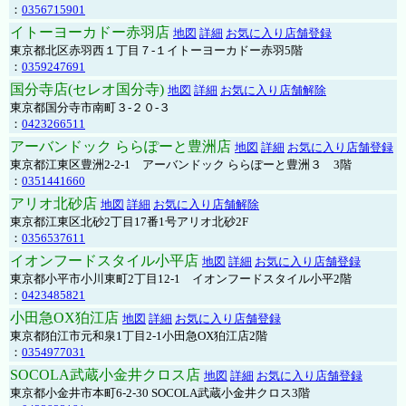
：
0356715901
イトーヨーカドー赤羽店
地図
詳細
お気に入り店舗登録
東京都北区赤羽西１丁目７-１イトーヨーカドー赤羽5階
：
0359247691
国分寺店(セレオ国分寺)
地図
詳細
お気に入り店舗解除
東京都国分寺市南町３-２０-３
：
0423266511
アーバンドック ららぽーと豊洲店
地図
詳細
お気に入り店舗登録
東京都江東区豊洲2-2-1 アーバンドック ららぽーと豊洲３ 3階
：
0351441660
アリオ北砂店
地図
詳細
お気に入り店舗解除
東京都江東区北砂2丁目17番1号アリオ北砂2F
：
0356537611
イオンフードスタイル小平店
地図
詳細
お気に入り店舗登録
東京都小平市小川東町2丁目12-1 イオンフードスタイル小平2階
：
0423485821
小田急OX狛江店
地図
詳細
お気に入り店舗登録
東京都狛江市元和泉1丁目2-1小田急OX狛江店2階
：
0354977031
SOCOLA武蔵小金井クロス店
地図
詳細
お気に入り店舗登録
東京都小金井市本町6-2-30 SOCOLA武蔵小金井クロス3階