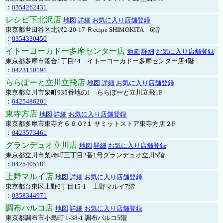
：
0354262431
レシピ下北沢店
地図
詳細
お気に入り店舗登録
東京都世田谷区北沢2-20-17 Ｒecipe SHIMOKITA 6階
：
0354330450
イトーヨーカドー多摩センター店
地図
詳細
お気に入り店舗登録
東京都多摩市落合1丁目44 イトーヨーカドー多摩センター店4階
：
0423110191
ららぽーと立川立飛店
地図
詳細
お気に入り店舗登録
東京都立川市泉町935番地の1 ららぽーと立川立飛1F
：
0425486201
東寺方店
地図
詳細
お気に入り店舗登録
東京都多摩市東寺方６６０?１ サミットストア東寺方店２F
：
0423573461
グランデュオ立川店
地図
詳細
お気に入り店舗登録
東京都立川市柴崎町三丁目2番1号グランデュオ立川5階
：
0425405181
上野マルイ店
地図
詳細
お気に入り店舗登録
東京都台東区上野6丁目15-1 上野マルイ7階
：
0358344971
調布パルコ店
地図
詳細
お気に入り店舗登録
東京都調布市小島町 1-38-1 調布パルコ5階