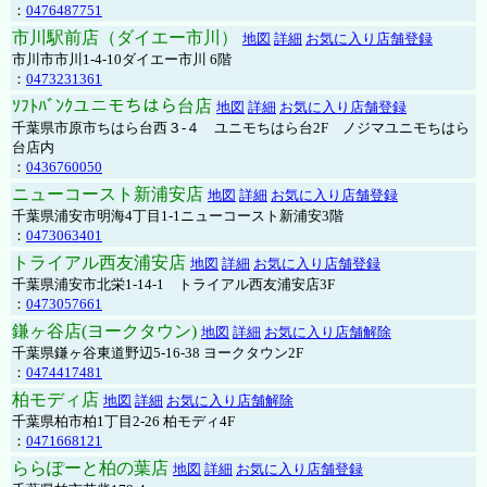
：
0476487751
市川駅前店（ダイエー市川）
地図
詳細
お気に入り店舗登録
市川市市川1-4-10ダイエー市川 6階
：
0473231361
ｿﾌﾄﾊﾞﾝｸユニモちはら台店
地図
詳細
お気に入り店舗登録
千葉県市原市ちはら台西３-４ ユニモちはら台2F ノジマユニモちはら
台店内
：
0436760050
ニューコースト新浦安店
地図
詳細
お気に入り店舗登録
千葉県浦安市明海4丁目1-1ニューコースト新浦安3階
：
0473063401
トライアル西友浦安店
地図
詳細
お気に入り店舗登録
千葉県浦安市北栄1-14-1 トライアル西友浦安店3F
：
0473057661
鎌ヶ谷店(ヨークタウン)
地図
詳細
お気に入り店舗解除
千葉県鎌ヶ谷東道野辺5-16-38 ヨークタウン2F
：
0474417481
柏モディ店
地図
詳細
お気に入り店舗解除
千葉県柏市柏1丁目2-26 柏モディ4F
：
0471668121
ららぽーと柏の葉店
地図
詳細
お気に入り店舗登録