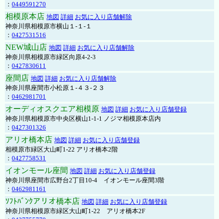
：
0449591270
相模原本店
地図
詳細
お気に入り店舗解除
神奈川県相模原市横山１-１-１
：
0427531516
NEW城山店
地図
詳細
お気に入り店舗解除
神奈川県相模原市緑区向原4-2-3
：
0427830611
座間店
地図
詳細
お気に入り店舗解除
神奈川県座間市小松原１-４３-２３
：
0462981701
オーディオスクエア相模原
地図
詳細
お気に入り店舗登録
神奈川県相模原市中央区横山1-1-1 ノジマ相模原本店内
：
0427301326
アリオ橋本店
地図
詳細
お気に入り店舗登録
相模原市緑区大山町1-22 アリオ橋本2階
：
0427758531
イオンモール座間
地図
詳細
お気に入り店舗登録
神奈川県座間市広野台2丁目10-4 イオンモール座間3階
：
0462981161
ｿﾌﾄﾊﾞﾝｸアリオ橋本店
地図
詳細
お気に入り店舗登録
神奈川県相模原市緑区大山町1-22 アリオ橋本2F