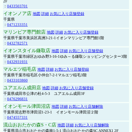
2F
：
0433503701
イオンノア店
地図
詳細
お気に入り店舗登録
千葉県
：
0471233351
マリンピア専門館店
地図
詳細
お気に入り店舗登録
千葉県千葉市美浜区高洲3-21-1イオンマリンピア専門館1階
：
0432782571
イオンスタイル鎌取店
地図
詳細
お気に入り店舗登録
千葉県千葉市緑区おゆみ野3-16-1ゆみ～る鎌取ショッピングセンター3階
：
0432931931
マルエツ稲毛店
地図
詳細
お気に入り店舗登録
千葉県千葉市稲毛区小仲台7-2-1マルエツ稲毛3階
：
0433103860
ユアエルム成田店
地図
詳細
お気に入り店舗登録
千葉県成田市公津の杜4-5-3 ユアエルム成田3F
：
0476296831
イオンモール津田沼店
地図
詳細
お気に入り店舗解除
千葉県習志野市津田沼1-23-1 イオンモール津田沼２階
：
0474557331
流山おおたかの森S・C店
地図
詳細
お気に入り店舗解除
千葉県流山市おおたかの森南1-5-1 流山おおたかの森SC ANNEX1 2F