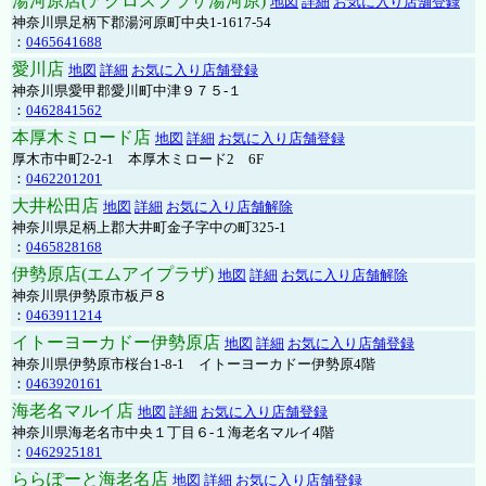
湯河原店(アクロスプラザ湯河原)
地図
詳細
お気に入り店舗登録
神奈川県足柄下郡湯河原町中央1-1617-54
：
0465641688
愛川店
地図
詳細
お気に入り店舗登録
神奈川県愛甲郡愛川町中津９７５-１
：
0462841562
本厚木ミロード店
地図
詳細
お気に入り店舗登録
厚木市中町2-2-1 本厚木ミロード2 6F
：
0462201201
大井松田店
地図
詳細
お気に入り店舗解除
神奈川県足柄上郡大井町金子字中の町325-1
：
0465828168
伊勢原店(エムアイプラザ)
地図
詳細
お気に入り店舗解除
神奈川県伊勢原市板戸８
：
0463911214
イトーヨーカドー伊勢原店
地図
詳細
お気に入り店舗登録
神奈川県伊勢原市桜台1-8-1 イトーヨーカドー伊勢原4階
：
0463920161
海老名マルイ店
地図
詳細
お気に入り店舗登録
神奈川県海老名市中央１丁目６-１海老名マルイ4階
：
0462925181
ららぽーと海老名店
地図
詳細
お気に入り店舗登録