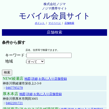
株式会社ノジマ
ノジマ携帯サイト
モバイル会員サイト
ポイント
｜
マイページ
｜
店舗検索
店舗検索
条件から探す
店名、住所等で検索できます。
キーワード
:
地域
:
NEW綾瀬店
地図
詳細
お気に入り店舗登録
神奈川県綾瀬市深谷上2-3-9
：
0467795279
厚木本店
地図
詳細
お気に入り店舗登録
神奈川県厚木市岡田3005
：
0462201721