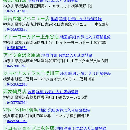
横浜岡野店
地図
詳細
お気に入り店舗登録
神奈川県横浜市西区岡野2-5-18 サミット横浜岡野1階
：
0453147301
日吉東急アベニュー店
地図
詳細
お気に入り店舗登録
神奈川県横浜市港北区日吉2-1-1日吉東急アベニュー 本館3階
：
0455603351
イトーヨーカドー上永谷店
地図
詳細
お気に入り店舗登録
神奈川県横浜市港南区丸山台1-12イトーヨーカドー上永谷3階
：
0458403671
アピタ金沢文庫店
地図
詳細
お気に入り店舗登録
神奈川県横浜市金沢区釜利谷東2丁目１-１アピタ金沢文庫３階
：
0457801261
ジョイナステラス二俣川店
地図
詳細
お気に入り店舗登録
横浜市旭区二俣川2-50-14ジョイナステラス二俣川 3階
：
0453662281
西友鶴見店
地図
詳細
お気に入り店舗登録
神奈川県横浜市鶴見区豊岡町2-1 鶴見フーガ１ 5階
：
0455750561
ｿﾌﾄﾊﾞﾝｸﾄﾚｯｻ横浜
地図
詳細
お気に入り店舗登録
横浜市港北区師岡町700番地 トレッサ横浜南棟2F
：
0455341161
ドコモショップ上永谷店
地図
詳細
お気に入り店舗登録