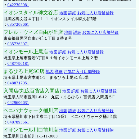
：
0422303081
イオンスタイル碑文谷店
地図
詳細
お気に入り店舗登録
目黒区碑文谷４丁目１-１ イオンスタイル碑文谷7階
：
0357208661
フレル・ウィズ自由が丘店
地図
詳細
お気に入り店舗登録
東京都目黒区自由が丘１丁目６番９号
：
0357263071
イオンモール上尾店
地図
詳細
お気に入り店舗登録
埼玉県上尾市愛宕3丁目8-１号イオンモール上尾２階
：
0487790181
まるひろ上尾SC店
地図
詳細
お気に入り店舗登録
埼玉県上尾市宮本町1-1 まるひろ上尾SC店5階
：
0488717051
入間店(丸広百貨店入間店)
地図
詳細
お気に入り店舗登録
埼玉県入間市豊岡1-6-12 丸広（まるひろ）百貨店 入間店５F
：
0429606631
ベニバナウォーク桶川店
地図
詳細
お気に入り店舗登録
埼玉県桶川市下日出東二丁目15番1 ベニバナウォーク桶川1階
：
0487895561
イオンモール川口前川店
地図
詳細
お気に入り店舗解除
埼玉県川口市前川 1-1-11-3003