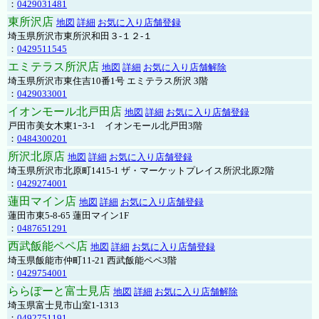
：
0429031481
東所沢店
地図
詳細
お気に入り店舗登録
埼玉県所沢市東所沢和田３-１２-１
：
0429511545
エミテラス所沢店
地図
詳細
お気に入り店舗解除
埼玉県所沢市東住吉10番1号 エミテラス所沢 3階
：
0429033001
イオンモール北戸田店
地図
詳細
お気に入り店舗登録
戸田市美女木東1ｰ3‐1 イオンモール北戸田3階
：
0484300201
所沢北原店
地図
詳細
お気に入り店舗登録
埼玉県所沢市北原町1415-1 ザ・マーケットプレイス所沢北原2階
：
0429274001
蓮田マイン店
地図
詳細
お気に入り店舗登録
蓮田市東5-8-65 蓮田マイン1F
：
0487651291
西武飯能ペペ店
地図
詳細
お気に入り店舗登録
埼玉県飯能市仲町11-21 西武飯能ペペ3階
：
0429754001
ららぽーと富士見店
地図
詳細
お気に入り店舗解除
埼玉県富士見市山室1-1313
：
0492751191