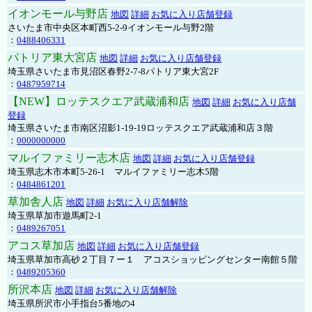
イオンモール与野店
地図
詳細
お気に入り店舗登録
さいたま市中央区本町西5-2-9イオンモール与野2階
：
0488406331
パトリア東大宮店
地図
詳細
お気に入り店舗登録
埼玉県さいたま市見沼区春野2-7-8パトリア東大宮2F
：
0487959714
【NEW】ロッテスクエア武蔵浦和店
地図
詳細
お気に入り店舗
登録
埼玉県さいたま市南区沼影1-19-19ロッテスクエア武蔵浦和店３階
：
0000000000
マルイファミリー志木店
地図
詳細
お気に入り店舗登録
埼玉県志木市本町5-26-1 マルイファミリー志木5階
：
0484861201
草加舎人店
地図
詳細
お気に入り店舗解除
埼玉県草加市遊馬町2-1
：
0489267051
アコス草加店
地図
詳細
お気に入り店舗登録
埼玉県草加市高砂２丁目７ー１ アコスショッピングセンター南館５階
：
0489205360
所沢本店
地図
詳細
お気に入り店舗解除
埼玉県所沢市小手指台5番地の4