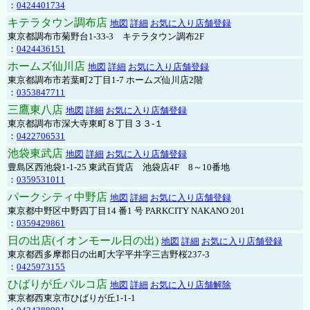
：
0424401734
キテラタウン調布店
地図
詳細
お気に入り店舗登録
東京都調布市菊野台1-33-3 キテラタウン調布2F
：
0424436151
ホームズ仙川店
地図
詳細
お気に入り店舗登録
東京都調布市若葉町2丁目1-7 ホームズ仙川店2階
：
0353847711
三鷹東八店
地図
詳細
お気に入り店舗登録
東京都調布市深大寺東町８丁目３３-１
：
0422706531
池袋東武店
地図
詳細
お気に入り店舗登録
豊島区西池袋1-1-25 東武百貨店 池袋店4F 8～10番地
：
0359531011
パークシティ中野店
地図
詳細
お気に入り店舗登録
東京都中野区中野四丁目14 番1 号 PARKCITY NAKANO 201
：
0359429861
日の出店(イオンモール日の出)
地図
詳細
お気に入り店舗登録
東京都西多摩郡日の出町大字平井字三吉野桜237-3
：
0425973155
ひばりが丘パルコ店
地図
詳細
お気に入り店舗解除
東京都西東京市ひばりが丘1-1-1