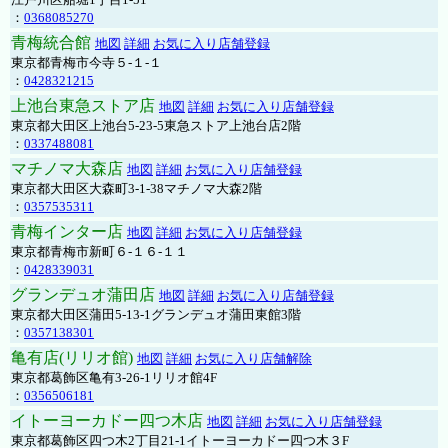
：
0368085270
青梅統合館
地図
詳細
お気に入り店舗登録
東京都青梅市今寺５-１-１
：
0428321215
上池台東急ストア店
地図
詳細
お気に入り店舗登録
東京都大田区上池台5-23-5東急ストア上池台店2階
：
0337488081
マチノマ大森店
地図
詳細
お気に入り店舗登録
東京都大田区大森町3-1-38マチノマ大森2階
：
0357535311
青梅インター店
地図
詳細
お気に入り店舗登録
東京都青梅市新町６-１６-１１
：
0428339031
グランデュオ蒲田店
地図
詳細
お気に入り店舗登録
東京都大田区蒲田5-13-1グランデュオ蒲田東館3階
：
0357138301
亀有店(リリオ館)
地図
詳細
お気に入り店舗解除
東京都葛飾区亀有3-26-1リリオ館4F
：
0356506181
イトーヨーカドー四つ木店
地図
詳細
お気に入り店舗登録
東京都葛飾区四つ木2丁目21-1イトーヨーカドー四つ木３F