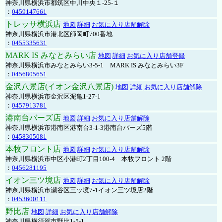
神奈川県横浜市都筑区中川中央１-25-１
：
0459147661
トレッサ横浜店
地図
詳細
お気に入り店舗解除
神奈川県横浜市港北区師岡町700番地
：
0455335631
MARK IS みなとみらい店
地図
詳細
お気に入り店舗登録
神奈川県横浜市みなとみらい3-5-1 MARK IS みなとみらい3F
：
0456805651
金沢八景店(イオン金沢八景店)
地図
詳細
お気に入り店舗解除
神奈川県横浜市金沢区泥亀1-27-1
：
0457913781
港南台バーズ店
地図
詳細
お気に入り店舗解除
神奈川県横浜市港南区港南台3-1-3港南台バーズ5階
：
0458305081
本牧フロント店
地図
詳細
お気に入り店舗解除
神奈川県横浜市中区小港町2丁目100-4 本牧フロント 2階
：
0456281195
イオン三ツ境店
地図
詳細
お気に入り店舗解除
神奈川県横浜市瀬谷区三ッ境7-1イオン三ツ境店2階
：
0453600111
野比店
地図
詳細
お気に入り店舗解除
神奈川県横須賀市野比1-5-1