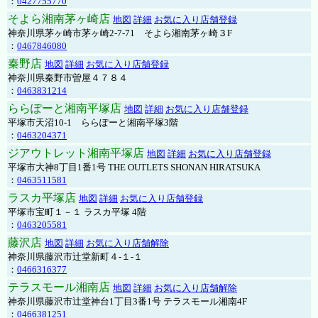
：
0427755770
そよら湘南茅ヶ崎店
地図
詳細
お気に入り店舗登録
神奈川県茅ヶ崎市茅ヶ崎2‐7‐71 そよら湘南茅ヶ崎３F
：
0467846080
秦野店
地図
詳細
お気に入り店舗登録
神奈川県秦野市曽屋４７８４
：
0463831214
ららぽーと湘南平塚店
地図
詳細
お気に入り店舗登録
平塚市天沼10-1 ららぽーと湘南平塚3階
：
0463204371
ジアウトレット湘南平塚店
地図
詳細
お気に入り店舗登録
平塚市大神8丁目1番1号 THE OUTLETS SHONAN HIRATSUKA
：
0463511581
ラスカ平塚店
地図
詳細
お気に入り店舗登録
平塚市宝町１－１ ラスカ平塚 4階
：
0463205581
藤沢店
地図
詳細
お気に入り店舗解除
神奈川県藤沢市辻堂新町４-１-１
：
0466316377
テラスモール湘南店
地図
詳細
お気に入り店舗解除
神奈川県藤沢市辻堂神台1丁目3番1号 テラスモール湘南4F
：
0466381251