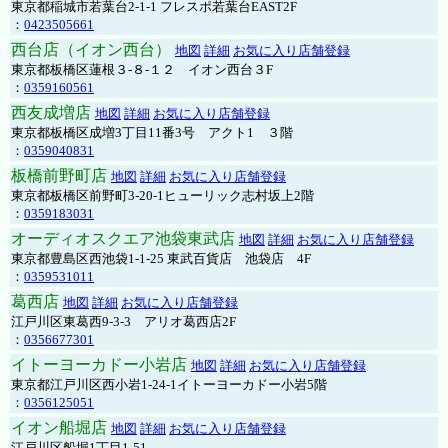
東京都稲城市若葉台2-1-1 フレスポ若葉台EAST2F
：
0423505661
西台店（イオン西台）
地図
詳細
お気に入り店舗登録
東京都板橋区蓮根３-８-１２ イオン西台３F
：
0359160561
西友成増店
地図
詳細
お気に入り店舗登録
東京都板橋区成増3丁目11番3号 アクト1 ３階
：
0359040831
板橋前野町店
地図
詳細
お気に入り店舗登録
東京都板橋区前野町3-20-1ヒューリック志村坂上2階
：
0359183031
オーディオスクエア池袋東武店
地図
詳細
お気に入り店舗登録
東京都豊島区西池袋1-1-25 東武百貨店 池袋店 4F
：
0359531011
葛西店
地図
詳細
お気に入り店舗登録
江戸川区東葛西9-3-3 アリオ葛西店2F
：
0356677301
イトーヨーカドー小岩店
地図
詳細
お気に入り店舗登録
東京都江戸川区西小岩1-24-1イトーヨーカドー小岩5階
：
0356125051
イオン船堀店
地図
詳細
お気に入り店舗登録
江戸川区船堀1丁目1-51