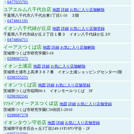
：
0477035701
ユアエルム八千代台店
地図
詳細
お気に入り店舗解除
千葉県八千代市八千代台東1丁目1-10 ３階
：
0474861191
イオン八千代緑が丘店
地図
詳細
お気に入り店舗登録
千葉県八千代市緑が丘２丁目１番３ イオン八千代緑が丘３F
：
0474804711
イーアスつくば店
地図
詳細
お気に入り店舗解除
茨城県つくば市研究学園5-19
：
0298687271
イオン土浦店
地図
詳細
お気に入り店舗解除
茨城県土浦市上高津３６７番 イオン土浦ショッピングセンター1階
：
0298355251
イオンつくば店
地図
詳細
お気に入り店舗登録
茨城県つくば市稲岡66-1 イオンモールつくば 3F
：
0298392241
ｿﾌﾄﾊﾞﾝｸイーアスつくば店
地図
詳細
お気に入り店舗登録
茨城県つくば市研究学園C50街区1-2010
：
0298687278
イオンタウン守谷店
地図
詳細
お気に入り店舗登録
茨城県守谷市百合ヶ丘3丁目249-1ｲｵﾝﾀｳﾝ守谷・2F
：
0297210701