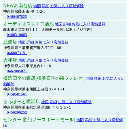
NEW湘南台店
地図
詳細
お気に入り店舗解除
神奈川県藤沢市円行1-2-1
：
0466467822
オーディオスクエア藤沢
地図
詳細
お気に入り店舗登録
藤沢市辻堂新町4-1-1 湘南モールFILL2F（ノジマ内）
：
0466310603
三浦店
地図
詳細
お気に入り店舗登録
神奈川県三浦市初声町入江字2-186-1
：
0468873151
大和店
地図
詳細
お気に入り店舗登録
神奈川県大和市深見台1-1-18
：
0462005021
横浜四季の森店(横浜四季の森フォレオ)
地図
詳細
お気に入り店
舗解除
神奈川県横浜市旭区上白根３-４１-１
：
0459581561
ららぽーと横浜店
地図
詳細
お気に入り店舗解除
神奈川県横浜市都筑区池辺町４０３５-１
：
0459296252
センター北店(ノースポートモール)
地図
詳細
お気に入り店舗解
除