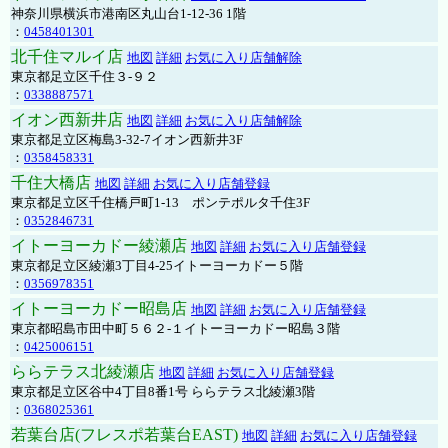
神奈川県横浜市港南区丸山台1-12-36 1階
：
0458401301
北千住マルイ店
地図
詳細
お気に入り店舗解除
東京都足立区千住３-９２
：
0338887571
イオン西新井店
地図
詳細
お気に入り店舗解除
東京都足立区梅島3-32-7イオン西新井3F
：
0358458331
千住大橋店
地図
詳細
お気に入り店舗登録
東京都足立区千住橋戸町1-13 ポンテポルタ千住3F
：
0352846731
イトーヨーカドー綾瀬店
地図
詳細
お気に入り店舗登録
東京都足立区綾瀬3丁目4-25イトーヨーカドー５階
：
0356978351
イトーヨーカドー昭島店
地図
詳細
お気に入り店舗登録
東京都昭島市田中町５６２-１イトーヨーカドー昭島３階
：
0425006151
ららテラス北綾瀬店
地図
詳細
お気に入り店舗登録
東京都足立区谷中4丁目8番1号 ららテラス北綾瀬3階
：
0368025361
若葉台店(フレスポ若葉台EAST)
地図
詳細
お気に入り店舗登録