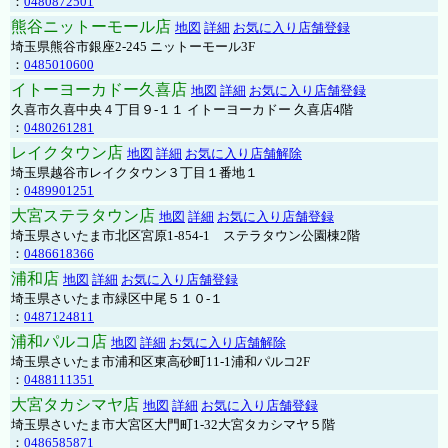
：
0480872501
熊谷ニットーモール店
地図
詳細
お気に入り店舗登録
埼玉県熊谷市銀座2-245 ニットーモール3F
：
0485010600
イトーヨーカドー久喜店
地図
詳細
お気に入り店舗登録
久喜市久喜中央４丁目９-１１ イトーヨーカドー 久喜店4階
：
0480261281
レイクタウン店
地図
詳細
お気に入り店舗解除
埼玉県越谷市レイクタウン３丁目１番地１
：
0489901251
大宮ステラタウン店
地図
詳細
お気に入り店舗登録
埼玉県さいたま市北区宮原1-854-1 ステラタウン公園棟2階
：
0486618366
浦和店
地図
詳細
お気に入り店舗登録
埼玉県さいたま市緑区中尾５１０-１
：
0487124811
浦和パルコ店
地図
詳細
お気に入り店舗解除
埼玉県さいたま市浦和区東高砂町11-1浦和パルコ2F
：
0488111351
大宮タカシマヤ店
地図
詳細
お気に入り店舗登録
埼玉県さいたま市大宮区大門町1-32大宮タカシマヤ５階
：
0486585871