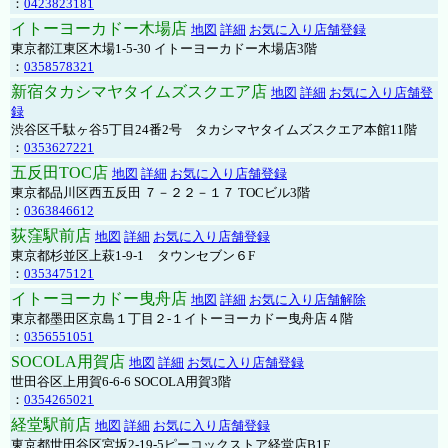
：
0423823181
イトーヨーカドー木場店
地図
詳細
お気に入り店舗登録
東京都江東区木場1-5-30 イトーヨーカドー木場店3階
：
0358578321
新宿タカシマヤタイムズスクエア店
地図
詳細
お気に入り店舗登
録
渋谷区千駄ヶ谷5丁目24番2号 タカシマヤタイムズスクエア本館11階
：
0353627221
五反田TOC店
地図
詳細
お気に入り店舗登録
東京都品川区西五反田 ７－２２－１７ TOCビル3階
：
0363846612
荻窪駅前店
地図
詳細
お気に入り店舗登録
東京都杉並区上萩1-9-1 タウンセブン６F
：
0353475121
イトーヨーカドー曳舟店
地図
詳細
お気に入り店舗解除
東京都墨田区京島１丁目２-１イトーヨーカドー曳舟店４階
：
0356551051
SOCOLA用賀店
地図
詳細
お気に入り店舗登録
世田谷区上用賀6-6-6 SOCOLA用賀3階
：
0354265021
経堂駅前店
地図
詳細
お気に入り店舗登録
東京都世田谷区宮坂2-19-5ピーコックストア経堂店B1F