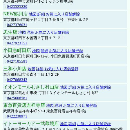
東京都府中市宮町1-41-2 ミッテン府中5階
：
0423525220
NEW鶴川店
地図
詳細
お気に入り店舗解除
東京都町田市能ヶ谷１丁目７番５号 神栄ビル２F
：
0427376031
忠生店
地図
詳細
お気に入り店舗解除
東京都町田市木曽西２丁目１７-２１
：
0427923151
小田急町田店
地図
詳細
お気に入り店舗登録
東京都町田市原町田6-12-20 小田急百貨店町田店7階
：
0427105581
三和小川店
地図
詳細
お気に入り店舗登録
東京都町田市金森４丁目１?２ 2F
：
0427068343
イオンモールむさし村山店
地図
詳細
お気に入り店舗解除
東京都武蔵村山市榎1丁目1-3 イオンモールむさし村山3F
：
0425668581
東急百貨店吉祥寺店
地図
詳細
お気に入り店舗登録
武蔵野市吉祥寺本町2-3-1 東急百貨店吉祥寺店5階
：
0422238971
イトーヨーカドー武蔵境店
地図
詳細
お気に入り店舗登録
東京都武蔵野市境南町２丁目３?６ イトーヨーカドー 武蔵境店 西館5階