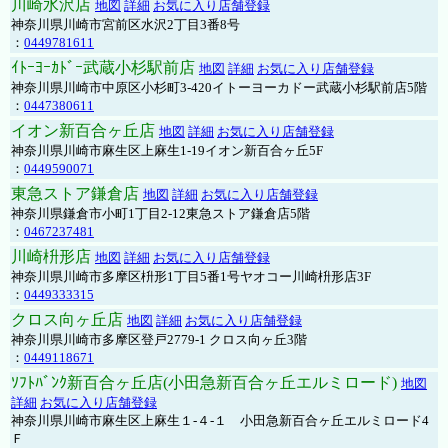
川崎水沢店
地図
詳細
お気に入り店舗登録
神奈川県川崎市宮前区水沢2丁目3番8号
：
0449781611
ｲﾄｰﾖｰｶﾄﾞｰ武蔵小杉駅前店
地図
詳細
お気に入り店舗登録
神奈川県川崎市中原区小杉町3-420イトーヨーカドー武蔵小杉駅前店5階
：
0447380611
イオン新百合ヶ丘店
地図
詳細
お気に入り店舗登録
神奈川県川崎市麻生区上麻生1-19イオン新百合ヶ丘5F
：
0449590071
東急ストア鎌倉店
地図
詳細
お気に入り店舗登録
神奈川県鎌倉市小町1丁目2-12東急ストア鎌倉店5階
：
0467237481
川崎枡形店
地図
詳細
お気に入り店舗登録
神奈川県川崎市多摩区枡形1丁目5番1号ヤオコー川崎枡形店3F
：
0449333315
クロス向ヶ丘店
地図
詳細
お気に入り店舗登録
神奈川県川崎市多摩区登戸2779-1 クロス向ヶ丘3階
：
0449118671
ｿﾌﾄﾊﾞﾝｸ新百合ヶ丘店(小田急新百合ヶ丘エルミロード)
地図
詳細
お気に入り店舗登録
神奈川県川崎市麻生区上麻生１-４-１ 小田急新百合ヶ丘エルミロード4
Ｆ