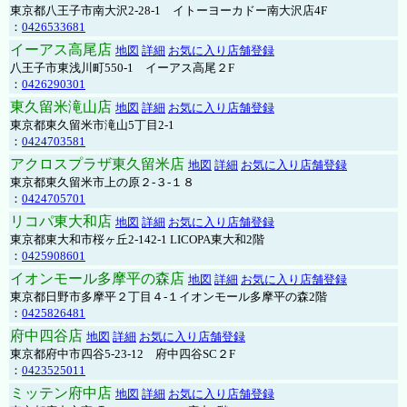
東京都八王子市南大沢2-28-1 イトーヨーカドー南大沢店4F
：
0426533681
イーアス高尾店
地図
詳細
お気に入り店舗登録
八王子市東浅川町550-1 イーアス高尾２F
：
0426290301
東久留米滝山店
地図
詳細
お気に入り店舗登録
東京都東久留米市滝山5丁目2-1
：
0424703581
アクロスプラザ東久留米店
地図
詳細
お気に入り店舗登録
東京都東久留米市上の原２-３-１８
：
0424705701
リコパ東大和店
地図
詳細
お気に入り店舗登録
東京都東大和市桜ヶ丘2-142-1 LICOPA東大和2階
：
0425908601
イオンモール多摩平の森店
地図
詳細
お気に入り店舗登録
東京都日野市多摩平２丁目４-１イオンモール多摩平の森2階
：
0425826481
府中四谷店
地図
詳細
お気に入り店舗登録
東京都府中市四谷5-23-12 府中四谷SC２F
：
0423525011
ミッテン府中店
地図
詳細
お気に入り店舗登録