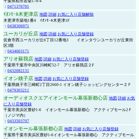
千葉県柏市若柴178-4
：
0471376701
ｲｵﾝﾓｰﾙ木更津店
地図
詳細
お気に入り店舗解除
木更津市築地1番4 ｲｵﾝﾓｰﾙ木更津1F
：
0438306971
ユーカリが丘店
地図
詳細
お気に入り店舗登録
佐倉市西ユーカリが丘6丁目12番地3 イオンタウンユーカリが丘東街
区3階
：
0434603171
アリオ蘇我店
地図
詳細
お気に入り店舗登録
千葉県千葉市中央区川崎町52-7 アリオ蘇我店２F
：
0432082131
イオン銚子店
地図
詳細
お気に入り店舗登録
千葉県銚子市三崎町2丁目2660-1 イオン銚子ショッピングセンター２Ｆ
：
0479303211
オーディオスクエアイオンモール幕張新都心店
地図
詳細
お気
に入り店舗登録
千葉市美浜区豊砂1-6 イオンモール幕張新都心 アクティブモール2Ｆ
（ノジマ内）
：
0433503707
イオンモール幕張新都心店
地図
詳細
お気に入り店舗登録
千葉県千葉市美浜区豊砂1-6イオンモール幕張新都心 アクティブモール