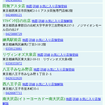
：
0424388901
田無アスタ店
地図
詳細
お気に入り店舗登録
東京都西東京市田無町2-1-1 アスタ田無専門店棟2階
：
0424606121
ｿﾌﾄﾊﾞﾝｸ日の出店
地図
詳細
お気に入り店舗解除
東京都西多摩郡日の出町大字平井字三吉野桜木237-3 ノジマイオンモー
ル日の出2Ｆ
：
0425888729
練馬駅前店
地図
詳細
お気に入り店舗登録
東京都練馬区練馬1丁目3-10 2階
：
0359123081
リヴィンオズ大泉店
地図
詳細
お気に入り店舗登録
東京都練馬区東大泉2-10-11 リヴィンオズ大泉4階
：
0359355972
八王子みなみ野店
地図
詳細
お気に入り店舗登録
東京都八王子市みなみ野１丁目２-１
：
0426322620
西八王子店
地図
詳細
お気に入り店舗解除
東京都八王子市並木町35-1
：
0426687711
南大沢店(イトーヨーカドー南大沢店)
地図
詳細
お気に入り店舗
解除