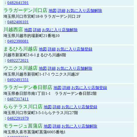
：
0482641591
ララガーデン川口店
地図
詳細
お気に入り店舗解除
埼玉県川口市宮町18-9 ララガーデン川口 2F
：
0482406101
川越西店
地図
詳細
お気に入り店舗解除
埼玉県川越市的場新町21番地10
：
0492390081
まるひろ川越店
地図
詳細
お気に入り店舗登録
川越市新富町2-6-1まるひろ川越6階
：
0492272021
ウニクス川越店
地図
詳細
お気に入り店舗解除
埼玉県川越市新宿町1-17-1 ウニクス川越2F
：
0492491551
ララガーデン春日部店
地図
詳細
お気に入り店舗登録
埼玉県春日部市南1丁目1-1 ララガーデン春日部2階
：
0487317411
ららテラス川口店
地図
詳細
お気に入り店舗登録
埼玉県川口市栄町3-5-1ららテラス川口7階
：
0482291979
モラージュ菖蒲店
地図
詳細
お気に入り店舗解除
埼玉県久喜市菖蒲町菖蒲6005番地1