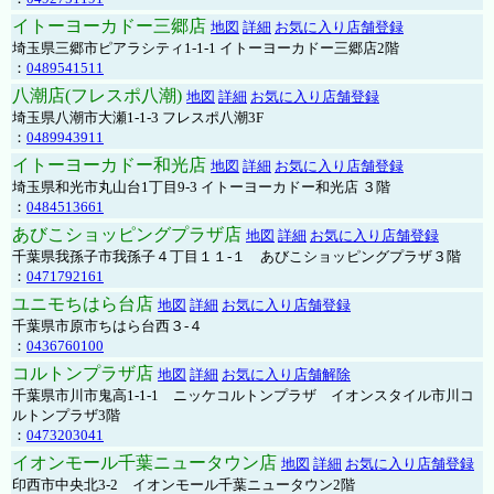
イトーヨーカドー三郷店
地図
詳細
お気に入り店舗登録
埼玉県三郷市ピアラシティ1-1-1 イトーヨーカドー三郷店2階
：
0489541511
八潮店(フレスポ八潮)
地図
詳細
お気に入り店舗登録
埼玉県八潮市大瀬1-1-3 フレスポ八潮3F
：
0489943911
イトーヨーカドー和光店
地図
詳細
お気に入り店舗登録
埼玉県和光市丸山台1丁目9-3 イトーヨーカドー和光店 ３階
：
0484513661
あびこショッピングプラザ店
地図
詳細
お気に入り店舗登録
千葉県我孫子市我孫子４丁目１１-１ あびこショッピングプラザ３階
：
0471792161
ユニモちはら台店
地図
詳細
お気に入り店舗登録
千葉県市原市ちはら台西３-４
：
0436760100
コルトンプラザ店
地図
詳細
お気に入り店舗解除
千葉県市川市鬼高1-1-1 ニッケコルトンプラザ イオンスタイル市川コ
ルトンプラザ3階
：
0473203041
イオンモール千葉ニュータウン店
地図
詳細
お気に入り店舗登録
印西市中央北3-2 イオンモール千葉ニュータウン2階