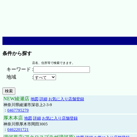
条件から探す
店名、住所等で検索できます。
キーワード
:
地域
:
NEW綾瀬店
地図
詳細
お気に入り店舗登録
神奈川県綾瀬市深谷上2-3-9
：
0467795279
厚木本店
地図
詳細
お気に入り店舗登録
神奈川県厚木市岡田3005
：
0462201721