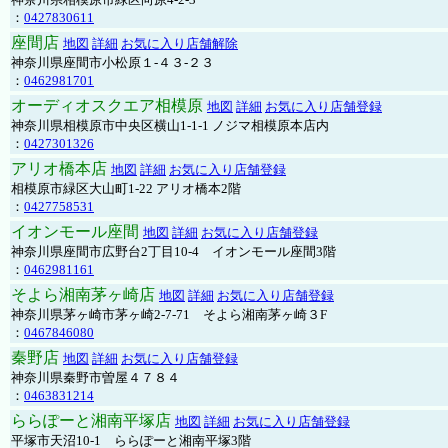
：
0427830611
座間店
地図
詳細
お気に入り店舗解除
神奈川県座間市小松原１-４３-２３
：
0462981701
オーディオスクエア相模原
地図
詳細
お気に入り店舗登録
神奈川県相模原市中央区横山1-1-1 ノジマ相模原本店内
：
0427301326
アリオ橋本店
地図
詳細
お気に入り店舗登録
相模原市緑区大山町1-22 アリオ橋本2階
：
0427758531
イオンモール座間
地図
詳細
お気に入り店舗登録
神奈川県座間市広野台2丁目10-4 イオンモール座間3階
：
0462981161
そよら湘南茅ヶ崎店
地図
詳細
お気に入り店舗登録
神奈川県茅ヶ崎市茅ヶ崎2‐7‐71 そよら湘南茅ヶ崎３F
：
0467846080
秦野店
地図
詳細
お気に入り店舗登録
神奈川県秦野市曽屋４７８４
：
0463831214
ららぽーと湘南平塚店
地図
詳細
お気に入り店舗登録
平塚市天沼10-1 ららぽーと湘南平塚3階