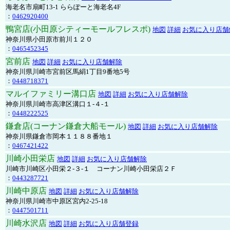
海老名市扇町13-1 ららぽーと海老名4F
：
0462920400
鴨宮店(小田原シティーモールフレスポ)
地図
詳細
お気に入り店舗
神奈川県小田原市前川１２０
：
0465452345
宮前店
地図
詳細
お気に入り店舗解除
神奈川県川崎市宮前区馬絹1丁目9番地5号
：
0448718371
マルイファミリー溝口店
地図
詳細
お気に入り店舗解除
神奈川県川崎市高津区溝口１-４-１
：
0448222525
鎌倉店(コーナン鎌倉大船モール)
地図
詳細
お気に入り店舗解除
神奈川県鎌倉市岡本１１８８番地１
：
0467421422
川崎小田栄店
地図
詳細
お気に入り店舗解除
川崎市川崎区小田栄２‐３‐１ コーナン川崎小田栄店２Ｆ
：
0443287721
川崎中原店
地図
詳細
お気に入り店舗解除
神奈川県川崎市中原区宮内2-25-18
：
0447501711
川崎水沢店
地図
詳細
お気に入り店舗登録