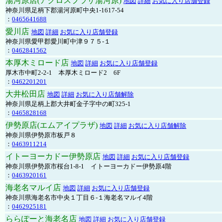
湯河原店(アクロスプラザ湯河原)
地図
詳細
お気に入り店舗登録
神奈川県足柄下郡湯河原町中央1-1617-54
：
0465641688
愛川店
地図
詳細
お気に入り店舗登録
神奈川県愛甲郡愛川町中津９７５-１
：
0462841562
本厚木ミロード店
地図
詳細
お気に入り店舗登録
厚木市中町2-2-1 本厚木ミロード2 6F
：
0462201201
大井松田店
地図
詳細
お気に入り店舗解除
神奈川県足柄上郡大井町金子字中の町325-1
：
0465828168
伊勢原店(エムアイプラザ)
地図
詳細
お気に入り店舗解除
神奈川県伊勢原市板戸８
：
0463911214
イトーヨーカドー伊勢原店
地図
詳細
お気に入り店舗登録
神奈川県伊勢原市桜台1-8-1 イトーヨーカドー伊勢原4階
：
0463920161
海老名マルイ店
地図
詳細
お気に入り店舗登録
神奈川県海老名市中央１丁目６-１海老名マルイ4階
：
0462925181
ららぽーと海老名店
地図
詳細
お気に入り店舗登録