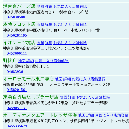
港南台バーズ店
地図
詳細
お気に入り店舗解除
神奈川県横浜市港南区港南台3-1-3港南台バーズ5階
：
0458305081
本牧フロント店
地図
詳細
お気に入り店舗解除
神奈川県横浜市中区小港町2丁目100-4 本牧フロント 2階
：
0456281195
イオン三ツ境店
地図
詳細
お気に入り店舗解除
神奈川県横浜市瀬谷区三ッ境7-1イオン三ツ境店2階
：
0453600111
野比店
地図
詳細
お気に入り店舗解除
神奈川県横須賀市野比1-5-1
：
0468393611
オーロラモール東戸塚店
地図
詳細
お気に入り店舗登録
横浜市戸塚区品濃町536-1 オーロラモール東戸塚アネックス2F
：
0458201561
東急百貨店たまプラーザ店
地図
詳細
お気に入り店舗登録
神奈川県横浜市青葉区美しが丘1-7東急百貨店たまプラーザ5階
：
0459051131
オーディオスクエア トレッサ横浜
地図
詳細
お気に入り店舗登録
神奈川県横浜市港北区師岡町700 トレッサ横浜南棟3階 ノジマ トレッサ
：
0455335629