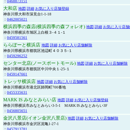
：
0468873151
大和店
地図
詳細
お気に入り店舗登録
神奈川県大和市深見台1-1-18
：
0462005021
横浜四季の森店(横浜四季の森フォレオ)
地図
詳細
お気に入り店舗
神奈川県横浜市旭区上白根３-４１-１
：
0459581561
ららぽーと横浜店
地図
詳細
お気に入り店舗解除
神奈川県横浜市都筑区池辺町４０３５-１
：
0459296252
センター北店(ノースポートモール)
地図
詳細
お気に入り店舗解除
神奈川県横浜市都筑区中川中央１-25-１
：
0459147661
トレッサ横浜店
地図
詳細
お気に入り店舗解除
神奈川県横浜市港北区師岡町700番地
：
0455335631
MARK IS みなとみらい店
地図
詳細
お気に入り店舗登録
神奈川県横浜市みなとみらい3-5-1 MARK IS みなとみらい3F
：
0456805651
金沢八景店(イオン金沢八景店)
地図
詳細
お気に入り店舗解除
神奈川県横浜市金沢区泥亀1-27-1
：
0457913781