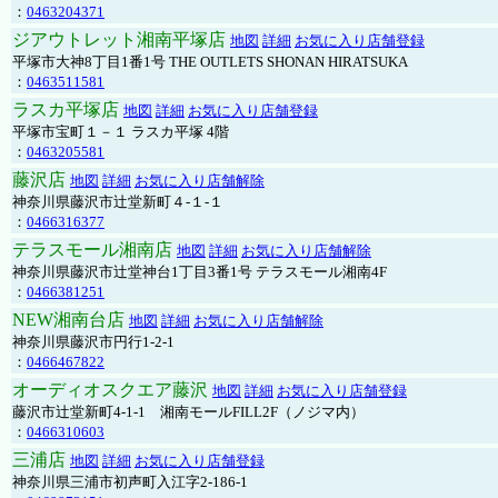
：
0463204371
ジアウトレット湘南平塚店
地図
詳細
お気に入り店舗登録
平塚市大神8丁目1番1号 THE OUTLETS SHONAN HIRATSUKA
：
0463511581
ラスカ平塚店
地図
詳細
お気に入り店舗登録
平塚市宝町１－１ ラスカ平塚 4階
：
0463205581
藤沢店
地図
詳細
お気に入り店舗解除
神奈川県藤沢市辻堂新町４-１-１
：
0466316377
テラスモール湘南店
地図
詳細
お気に入り店舗解除
神奈川県藤沢市辻堂神台1丁目3番1号 テラスモール湘南4F
：
0466381251
NEW湘南台店
地図
詳細
お気に入り店舗解除
神奈川県藤沢市円行1-2-1
：
0466467822
オーディオスクエア藤沢
地図
詳細
お気に入り店舗登録
藤沢市辻堂新町4-1-1 湘南モールFILL2F（ノジマ内）
：
0466310603
三浦店
地図
詳細
お気に入り店舗登録
神奈川県三浦市初声町入江字2-186-1