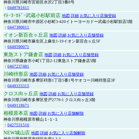
神奈川県川崎市宮前区水沢2丁目3番8号
：
0449781611
ｲﾄｰﾖｰｶﾄﾞｰ武蔵小杉駅前店
地図
詳細
お気に入り店舗登録
神奈川県川崎市中原区小杉町3-420イトーヨーカドー武蔵小杉駅前店5階
：
0447380611
イオン新百合ヶ丘店
地図
詳細
お気に入り店舗登録
神奈川県川崎市麻生区上麻生1-19イオン新百合ヶ丘5F
：
0449590071
東急ストア鎌倉店
地図
詳細
お気に入り店舗登録
神奈川県鎌倉市小町1丁目2-12東急ストア鎌倉店5階
：
0467237481
川崎枡形店
地図
詳細
お気に入り店舗登録
神奈川県川崎市多摩区枡形1丁目5番1号ヤオコー川崎枡形店3F
：
0449333315
クロス向ヶ丘店
地図
詳細
お気に入り店舗登録
神奈川県川崎市多摩区登戸2779-1 クロス向ヶ丘3階
：
0449118671
相模原本店
地図
詳細
お気に入り店舗解除
神奈川県相模原市横山１-１-１
：
0427531516
NEW城山店
地図
詳細
お気に入り店舗解除
神奈川県相模原市緑区向原4-2-3