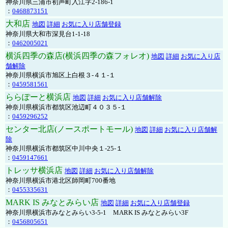
神奈川県三浦市初声町入江字2-186-1
：
0468873151
大和店
地図
詳細
お気に入り店舗登録
神奈川県大和市深見台1-1-18
：
0462005021
横浜四季の森店(横浜四季の森フォレオ)
地図
詳細
お気に入り店
舗解除
神奈川県横浜市旭区上白根３-４１-１
：
0459581561
ららぽーと横浜店
地図
詳細
お気に入り店舗解除
神奈川県横浜市都筑区池辺町４０３５-１
：
0459296252
センター北店(ノースポートモール)
地図
詳細
お気に入り店舗解
除
神奈川県横浜市都筑区中川中央１-25-１
：
0459147661
トレッサ横浜店
地図
詳細
お気に入り店舗解除
神奈川県横浜市港北区師岡町700番地
：
0455335631
MARK IS みなとみらい店
地図
詳細
お気に入り店舗登録
神奈川県横浜市みなとみらい3-5-1 MARK IS みなとみらい3F
：
0456805651