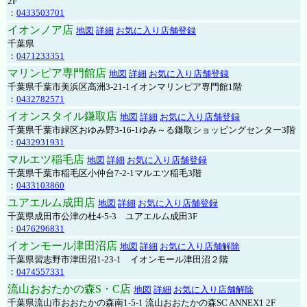
2F
：
0433503701
イオンノア店
地図
詳細
お気に入り店舗登録
千葉県
：
0471233351
マリンピア専門館店
地図
詳細
お気に入り店舗登録
千葉県千葉市美浜区高洲3-21-1イオンマリンピア専門館1階
：
0432782571
イオンスタイル鎌取店
地図
詳細
お気に入り店舗登録
千葉県千葉市緑区おゆみ野3-16-1ゆみ～る鎌取ショッピングセンター3階
：
0432931931
マルエツ稲毛店
地図
詳細
お気に入り店舗登録
千葉県千葉市稲毛区小仲台7-2-1マルエツ稲毛3階
：
0433103860
ユアエルム成田店
地図
詳細
お気に入り店舗登録
千葉県成田市公津の杜4-5-3 ユアエルム成田3F
：
0476296831
イオンモール津田沼店
地図
詳細
お気に入り店舗解除
千葉県習志野市津田沼1-23-1 イオンモール津田沼２階
：
0474557331
流山おおたかの森S・C店
地図
詳細
お気に入り店舗解除
千葉県流山市おおたかの森南1-5-1 流山おおたかの森SC ANNEX1 2F