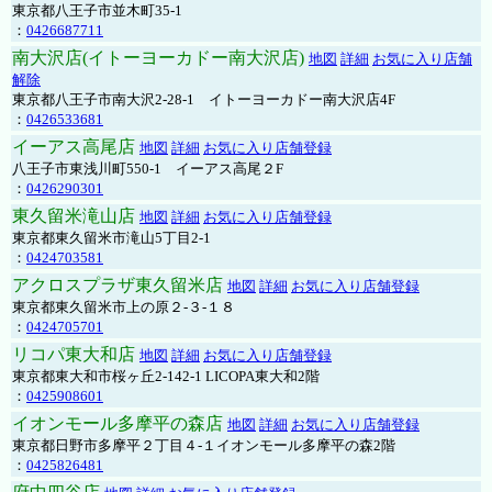
東京都八王子市並木町35-1
：
0426687711
南大沢店(イトーヨーカドー南大沢店)
地図
詳細
お気に入り店舗
解除
東京都八王子市南大沢2-28-1 イトーヨーカドー南大沢店4F
：
0426533681
イーアス高尾店
地図
詳細
お気に入り店舗登録
八王子市東浅川町550-1 イーアス高尾２F
：
0426290301
東久留米滝山店
地図
詳細
お気に入り店舗登録
東京都東久留米市滝山5丁目2-1
：
0424703581
アクロスプラザ東久留米店
地図
詳細
お気に入り店舗登録
東京都東久留米市上の原２-３-１８
：
0424705701
リコパ東大和店
地図
詳細
お気に入り店舗登録
東京都東大和市桜ヶ丘2-142-1 LICOPA東大和2階
：
0425908601
イオンモール多摩平の森店
地図
詳細
お気に入り店舗登録
東京都日野市多摩平２丁目４-１イオンモール多摩平の森2階
：
0425826481