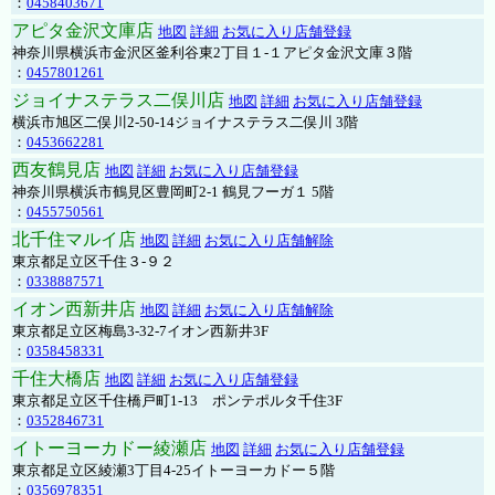
：
0458403671
アピタ金沢文庫店
地図
詳細
お気に入り店舗登録
神奈川県横浜市金沢区釜利谷東2丁目１-１アピタ金沢文庫３階
：
0457801261
ジョイナステラス二俣川店
地図
詳細
お気に入り店舗登録
横浜市旭区二俣川2-50-14ジョイナステラス二俣川 3階
：
0453662281
西友鶴見店
地図
詳細
お気に入り店舗登録
神奈川県横浜市鶴見区豊岡町2-1 鶴見フーガ１ 5階
：
0455750561
北千住マルイ店
地図
詳細
お気に入り店舗解除
東京都足立区千住３-９２
：
0338887571
イオン西新井店
地図
詳細
お気に入り店舗解除
東京都足立区梅島3-32-7イオン西新井3F
：
0358458331
千住大橋店
地図
詳細
お気に入り店舗登録
東京都足立区千住橋戸町1-13 ポンテポルタ千住3F
：
0352846731
イトーヨーカドー綾瀬店
地図
詳細
お気に入り店舗登録
東京都足立区綾瀬3丁目4-25イトーヨーカドー５階
：
0356978351