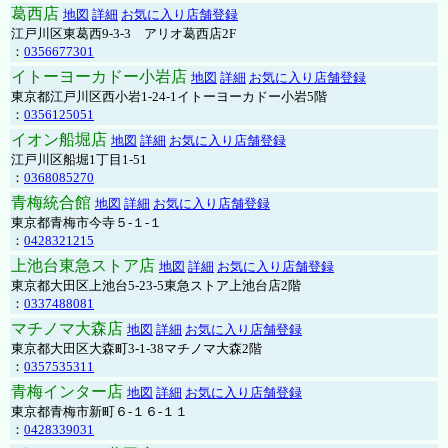
葛西店
地図
詳細
お気に入り店舗登録
江戸川区東葛西9-3-3 アリオ葛西店2F
：
0356677301
イトーヨーカドー小岩店
地図
詳細
お気に入り店舗登録
東京都江戸川区西小岩1-24-1イトーヨーカドー小岩5階
：
0356125051
イオン船堀店
地図
詳細
お気に入り店舗登録
江戸川区船堀1丁目1-51
：
0368085270
青梅統合館
地図
詳細
お気に入り店舗登録
東京都青梅市今寺５-１-１
：
0428321215
上池台東急ストア店
地図
詳細
お気に入り店舗登録
東京都大田区上池台5-23-5東急ストア上池台店2階
：
0337488081
マチノマ大森店
地図
詳細
お気に入り店舗登録
東京都大田区大森町3-1-38マチノマ大森2階
：
0357535311
青梅インター店
地図
詳細
お気に入り店舗登録
東京都青梅市新町６-１６-１１
：
0428339031