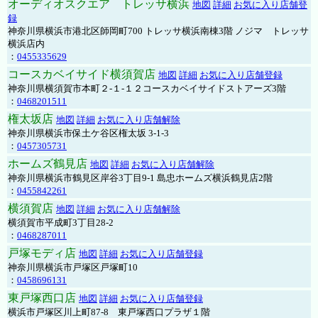
オーディオスクエア トレッサ横浜
地図
詳細
お気に入り店舗登
録
神奈川県横浜市港北区師岡町700 トレッサ横浜南棟3階 ノジマ トレッサ
横浜店内
：
0455335629
コースカベイサイド横須賀店
地図
詳細
お気に入り店舗登録
神奈川県横須賀市本町２-１-１２コースカベイサイドストアーズ3階
：
0468201511
権太坂店
地図
詳細
お気に入り店舗解除
神奈川県横浜市保土ケ谷区権太坂 3-1-3
：
0457305731
ホームズ鶴見店
地図
詳細
お気に入り店舗解除
神奈川県横浜市鶴見区岸谷3丁目9-1 島忠ホームズ横浜鶴見店2階
：
0455842261
横須賀店
地図
詳細
お気に入り店舗解除
横須賀市平成町3丁目28-2
：
0468287011
戸塚モディ店
地図
詳細
お気に入り店舗登録
神奈川県横浜市戸塚区戸塚町10
：
0458696131
東戸塚西口店
地図
詳細
お気に入り店舗登録
横浜市戸塚区川上町87-8 東戸塚西口プラザ１階