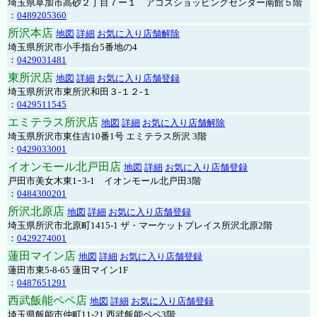
埼玉県草加市高砂２丁目７ー１ アコスショッピングセンター南館５階
：
0489205360
所沢本店
地図
詳細
お気に入り店舗解除
埼玉県所沢市小手指台5番地の4
：
0429031481
東所沢店
地図
詳細
お気に入り店舗登録
埼玉県所沢市東所沢和田３-１２-１
：
0429511545
エミテラス所沢店
地図
詳細
お気に入り店舗解除
埼玉県所沢市東住吉10番1号 エミテラス所沢 3階
：
0429033001
イオンモール北戸田店
地図
詳細
お気に入り店舗登録
戸田市美女木東1ｰ3‐1 イオンモール北戸田3階
：
0484300201
所沢北原店
地図
詳細
お気に入り店舗登録
埼玉県所沢市北原町1415-1 ザ・マーケットプレイス所沢北原2階
：
0429274001
蓮田マイン店
地図
詳細
お気に入り店舗登録
蓮田市東5-8-65 蓮田マイン1F
：
0487651291
西武飯能ペペ店
地図
詳細
お気に入り店舗登録
埼玉県飯能市仲町11-21 西武飯能ペペ3階