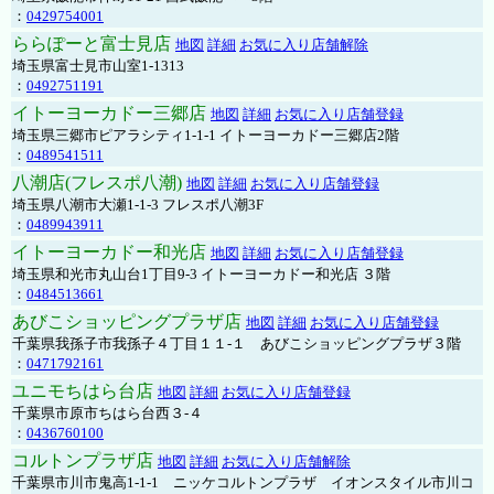
：
0429754001
ららぽーと富士見店
地図
詳細
お気に入り店舗解除
埼玉県富士見市山室1-1313
：
0492751191
イトーヨーカドー三郷店
地図
詳細
お気に入り店舗登録
埼玉県三郷市ピアラシティ1-1-1 イトーヨーカドー三郷店2階
：
0489541511
八潮店(フレスポ八潮)
地図
詳細
お気に入り店舗登録
埼玉県八潮市大瀬1-1-3 フレスポ八潮3F
：
0489943911
イトーヨーカドー和光店
地図
詳細
お気に入り店舗登録
埼玉県和光市丸山台1丁目9-3 イトーヨーカドー和光店 ３階
：
0484513661
あびこショッピングプラザ店
地図
詳細
お気に入り店舗登録
千葉県我孫子市我孫子４丁目１１-１ あびこショッピングプラザ３階
：
0471792161
ユニモちはら台店
地図
詳細
お気に入り店舗登録
千葉県市原市ちはら台西３-４
：
0436760100
コルトンプラザ店
地図
詳細
お気に入り店舗解除
千葉県市川市鬼高1-1-1 ニッケコルトンプラザ イオンスタイル市川コ