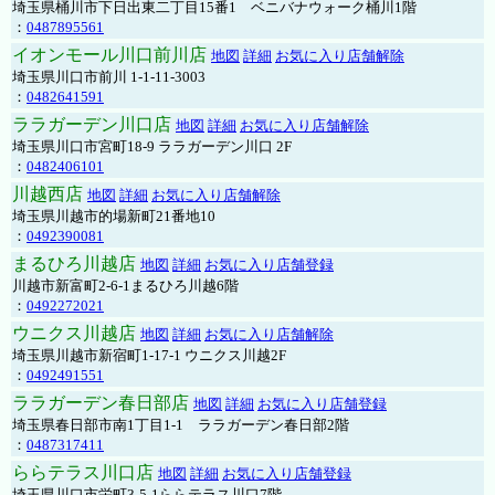
埼玉県桶川市下日出東二丁目15番1 ベニバナウォーク桶川1階
：
0487895561
イオンモール川口前川店
地図
詳細
お気に入り店舗解除
埼玉県川口市前川 1-1-11-3003
：
0482641591
ララガーデン川口店
地図
詳細
お気に入り店舗解除
埼玉県川口市宮町18-9 ララガーデン川口 2F
：
0482406101
川越西店
地図
詳細
お気に入り店舗解除
埼玉県川越市的場新町21番地10
：
0492390081
まるひろ川越店
地図
詳細
お気に入り店舗登録
川越市新富町2-6-1まるひろ川越6階
：
0492272021
ウニクス川越店
地図
詳細
お気に入り店舗解除
埼玉県川越市新宿町1-17-1 ウニクス川越2F
：
0492491551
ララガーデン春日部店
地図
詳細
お気に入り店舗登録
埼玉県春日部市南1丁目1-1 ララガーデン春日部2階
：
0487317411
ららテラス川口店
地図
詳細
お気に入り店舗登録
埼玉県川口市栄町3-5-1ららテラス川口7階