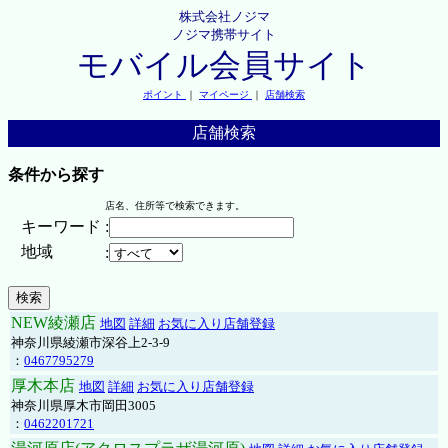
株式会社ノジマ
ノジマ携帯サイト
モバイル会員サイト
ポイント
｜
マイページ
｜
店舗検索
店舗検索
条件から探す
店名、住所等で検索できます。
キーワード
:
地域
:
NEW綾瀬店
地図
詳細
お気に入り店舗登録
神奈川県綾瀬市深谷上2-3-9
：
0467795279
厚木本店
地図
詳細
お気に入り店舗登録
神奈川県厚木市岡田3005
：
0462201721