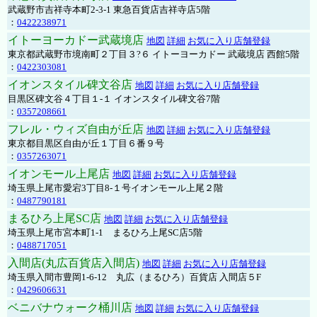
武蔵野市吉祥寺本町2-3-1 東急百貨店吉祥寺店5階
：
0422238971
イトーヨーカドー武蔵境店
地図
詳細
お気に入り店舗登録
東京都武蔵野市境南町２丁目３?６ イトーヨーカドー 武蔵境店 西館5階
：
0422303081
イオンスタイル碑文谷店
地図
詳細
お気に入り店舗登録
目黒区碑文谷４丁目１-１ イオンスタイル碑文谷7階
：
0357208661
フレル・ウィズ自由が丘店
地図
詳細
お気に入り店舗登録
東京都目黒区自由が丘１丁目６番９号
：
0357263071
イオンモール上尾店
地図
詳細
お気に入り店舗登録
埼玉県上尾市愛宕3丁目8-１号イオンモール上尾２階
：
0487790181
まるひろ上尾SC店
地図
詳細
お気に入り店舗登録
埼玉県上尾市宮本町1-1 まるひろ上尾SC店5階
：
0488717051
入間店(丸広百貨店入間店)
地図
詳細
お気に入り店舗登録
埼玉県入間市豊岡1-6-12 丸広（まるひろ）百貨店 入間店５F
：
0429606631
ベニバナウォーク桶川店
地図
詳細
お気に入り店舗登録