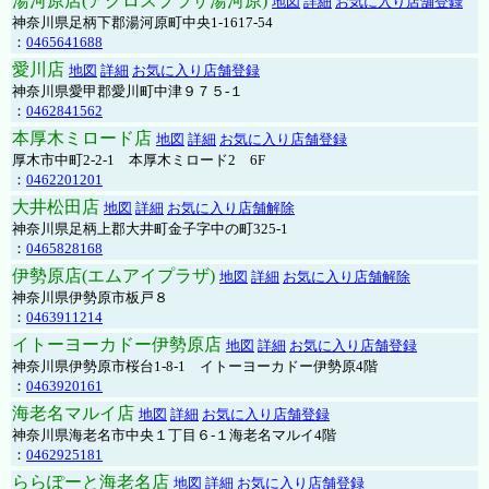
湯河原店(アクロスプラザ湯河原)
地図
詳細
お気に入り店舗登録
神奈川県足柄下郡湯河原町中央1-1617-54
：
0465641688
愛川店
地図
詳細
お気に入り店舗登録
神奈川県愛甲郡愛川町中津９７５-１
：
0462841562
本厚木ミロード店
地図
詳細
お気に入り店舗登録
厚木市中町2-2-1 本厚木ミロード2 6F
：
0462201201
大井松田店
地図
詳細
お気に入り店舗解除
神奈川県足柄上郡大井町金子字中の町325-1
：
0465828168
伊勢原店(エムアイプラザ)
地図
詳細
お気に入り店舗解除
神奈川県伊勢原市板戸８
：
0463911214
イトーヨーカドー伊勢原店
地図
詳細
お気に入り店舗登録
神奈川県伊勢原市桜台1-8-1 イトーヨーカドー伊勢原4階
：
0463920161
海老名マルイ店
地図
詳細
お気に入り店舗登録
神奈川県海老名市中央１丁目６-１海老名マルイ4階
：
0462925181
ららぽーと海老名店
地図
詳細
お気に入り店舗登録