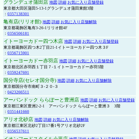
グランデュオ蒲田店
地図
詳細
お気に入り店舗登録
東京都大田区蒲田5-13-1グランデュオ蒲田東館3階
：
0357138301
亀有店(リリオ館)
地図
詳細
お気に入り店舗解除
東京都葛飾区亀有3-26-1リリオ館4F
：
0356506181
イトーヨーカドー四つ木店
地図
詳細
お気に入り店舗登録
東京都葛飾区四つ木2丁目21-1イトーヨーカドー四つ木３F
：
0356715901
イトーヨーカドー赤羽店
地図
詳細
お気に入り店舗登録
東京都北区赤羽西１丁目７-１イトーヨーカドー赤羽5階
：
0359247691
国分寺店(セレオ国分寺)
地図
詳細
お気に入り店舗解除
東京都国分寺市南町３-２０-３
：
0423266511
アーバンドック ららぽーと豊洲店
地図
詳細
お気に入り店舗登録
東京都江東区豊洲2-2-1 アーバンドック ららぽーと豊洲３ 3階
：
0351441660
アリオ北砂店
地図
詳細
お気に入り店舗解除
東京都江東区北砂2丁目17番1号アリオ北砂2F
：
0356537611
イオンフードスタイル小平店