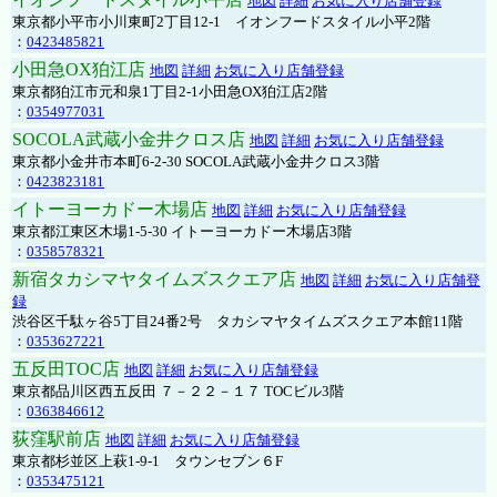
地図
詳細
お気に入り店舗登録
東京都小平市小川東町2丁目12-1 イオンフードスタイル小平2階
：
0423485821
小田急OX狛江店
地図
詳細
お気に入り店舗登録
東京都狛江市元和泉1丁目2-1小田急OX狛江店2階
：
0354977031
SOCOLA武蔵小金井クロス店
地図
詳細
お気に入り店舗登録
東京都小金井市本町6-2-30 SOCOLA武蔵小金井クロス3階
：
0423823181
イトーヨーカドー木場店
地図
詳細
お気に入り店舗登録
東京都江東区木場1-5-30 イトーヨーカドー木場店3階
：
0358578321
新宿タカシマヤタイムズスクエア店
地図
詳細
お気に入り店舗登
録
渋谷区千駄ヶ谷5丁目24番2号 タカシマヤタイムズスクエア本館11階
：
0353627221
五反田TOC店
地図
詳細
お気に入り店舗登録
東京都品川区西五反田 ７－２２－１７ TOCビル3階
：
0363846612
荻窪駅前店
地図
詳細
お気に入り店舗登録
東京都杉並区上萩1-9-1 タウンセブン６F
：
0353475121