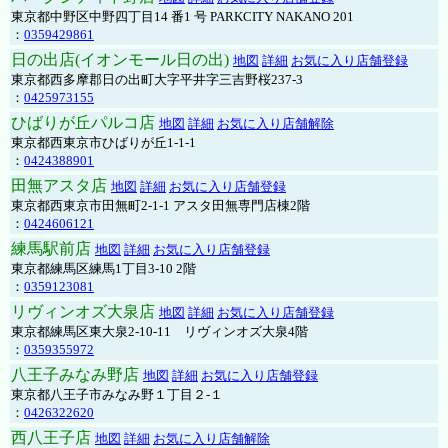
東京都中野区中野四丁目14 番1 号 PARKCITY NAKANO 201
：
0359429861
日の出店(イオンモール日の出)
地図
詳細
お気に入り店舗登録
東京都西多摩郡日の出町大字平井字三吉野桜237-3
：
0425973155
ひばりが丘パルコ店
地図
詳細
お気に入り店舗解除
東京都西東京市ひばりが丘1-1-1
：
0424388901
田無アスタ店
地図
詳細
お気に入り店舗登録
東京都西東京市田無町2-1-1 アスタ田無専門店棟2階
：
0424606121
練馬駅前店
地図
詳細
お気に入り店舗登録
東京都練馬区練馬1丁目3-10 2階
：
0359123081
リヴィンオズ大泉店
地図
詳細
お気に入り店舗登録
東京都練馬区東大泉2-10-11 リヴィンオズ大泉4階
：
0359355972
八王子みなみ野店
地図
詳細
お気に入り店舗登録
東京都八王子市みなみ野１丁目２-１
：
0426322620
西八王子店
地図
詳細
お気に入り店舗解除