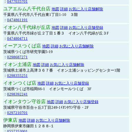
：
0477035701
ユアエルム八千代台店
地図
詳細
お気に入り店舗解除
千葉県八千代市八千代台東1丁目1-10 ３階
：
0474861191
イオン八千代緑が丘店
地図
詳細
お気に入り店舗登録
千葉県八千代市緑が丘２丁目１番３ イオン八千代緑が丘３F
：
0474804711
イーアスつくば店
地図
詳細
お気に入り店舗解除
茨城県つくば市研究学園5-19
：
0298687271
イオン土浦店
地図
詳細
お気に入り店舗解除
茨城県土浦市上高津３６７番 イオン土浦ショッピングセンター1階
：
0298355251
イオンつくば店
地図
詳細
お気に入り店舗登録
茨城県つくば市稲岡66-1 イオンモールつくば 3F
：
0298392241
イオンタウン守谷店
地図
詳細
お気に入り店舗登録
茨城県守谷市百合ヶ丘3丁目249-1ｲｵﾝﾀｳﾝ守谷・2F
：
0297210701
伊東店
地図
詳細
お気に入り店舗解除
静岡県伊東市鎌田１２８８-１
：
0557353001