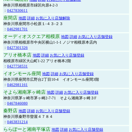
神奈川県相模原市緑区向原4-2-3
：
0427830611
座間店
地図
詳細
お気に入り店舗解除
神奈川県座間市小松原１-４３-２３
：
0462981701
オーディオスクエア相模原
地図
詳細
お気に入り店舗登録
神奈川県相模原市中央区横山1-1-1 ノジマ相模原本店内
：
0427301326
アリオ橋本店
地図
詳細
お気に入り店舗登録
相模原市緑区大山町1-22 アリオ橋本2階
：
0427758531
イオンモール座間
地図
詳細
お気に入り店舗登録
神奈川県座間市広野台2丁目10-4 イオンモール座間3階
：
0462981161
そよら湘南茅ヶ崎店
地図
詳細
お気に入り店舗登録
神奈川県茅ヶ崎市茅ヶ崎2‐7‐71 そよら湘南茅ヶ崎３F
：
0467846080
秦野店
地図
詳細
お気に入り店舗登録
神奈川県秦野市曽屋４７８４
：
0463831214
ららぽーと湘南平塚店
地図
詳細
お気に入り店舗登録