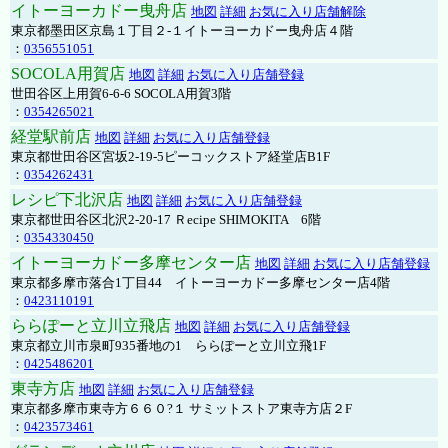
イトーヨーカドー曳舟店
地図
詳細
お気に入り店舗解除
東京都墨田区京島１丁目２-１イトーヨーカドー曳舟店４階
：
0356551051
SOCOLA用賀店
地図
詳細
お気に入り店舗登録
世田谷区上用賀6-6-6 SOCOLA用賀3階
：
0354265021
経堂駅前店
地図
詳細
お気に入り店舗登録
東京都世田谷区宮坂2-19-5ピーコックストア経堂店B1F
：
0354262431
レシピ下北沢店
地図
詳細
お気に入り店舗登録
東京都世田谷区北沢2-20-17 Ｒecipe SHIMOKITA 6階
：
0354330450
イトーヨーカドー多摩センター店
地図
詳細
お気に入り店舗登録
東京都多摩市落合1丁目44 イトーヨーカドー多摩センター店4階
：
0423110191
ららぽーと立川立飛店
地図
詳細
お気に入り店舗登録
東京都立川市泉町935番地の1 ららぽーと立川立飛1F
：
0425486201
東寺方店
地図
詳細
お気に入り店舗登録
東京都多摩市東寺方６６０?１ サミットストア東寺方店２F
：
0423573461