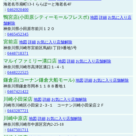
海老名市扇町13-1 ららぽーと海老名4F
：
0462920400
鴨宮店(小田原シティーモールフレスポ)
地図
詳細
お気に入り店
舗解除
神奈川県小田原市前川１２０
：
0465452345
宮前店
地図
詳細
お気に入り店舗解除
神奈川県川崎市宮前区馬絹1丁目9番地5号
：
0448718371
マルイファミリー溝口店
地図
詳細
お気に入り店舗解除
神奈川県川崎市高津区溝口１-４-１
：
0448222525
鎌倉店(コーナン鎌倉大船モール)
地図
詳細
お気に入り店舗解除
神奈川県鎌倉市岡本１１８８番地１
：
0467421422
川崎小田栄店
地図
詳細
お気に入り店舗解除
川崎市川崎区小田栄２‐３‐１ コーナン川崎小田栄店２Ｆ
：
0443287721
川崎中原店
地図
詳細
お気に入り店舗解除
神奈川県川崎市中原区宮内2-25-18
：
0447501711