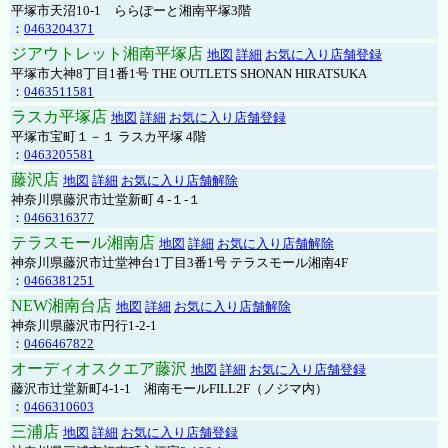
平塚市天沼10-1 ららぽーと湘南平塚3階
：
0463204371
ジアウトレット湘南平塚店
地図
詳細
お気に入り店舗登録
平塚市大神8丁目1番1号 THE OUTLETS SHONAN HIRATSUKA
：
0463511581
ラスカ平塚店
地図
詳細
お気に入り店舗登録
平塚市宝町１－１ ラスカ平塚 4階
：
0463205581
藤沢店
地図
詳細
お気に入り店舗解除
神奈川県藤沢市辻堂新町４-１-１
：
0466316377
テラスモール湘南店
地図
詳細
お気に入り店舗解除
神奈川県藤沢市辻堂神台1丁目3番1号 テラスモール湘南4F
：
0466381251
NEW湘南台店
地図
詳細
お気に入り店舗解除
神奈川県藤沢市円行1-2-1
：
0466467822
オーディオスクエア藤沢
地図
詳細
お気に入り店舗登録
藤沢市辻堂新町4-1-1 湘南モールFILL2F（ノジマ内）
：
0466310603
三浦店
地図
詳細
お気に入り店舗登録