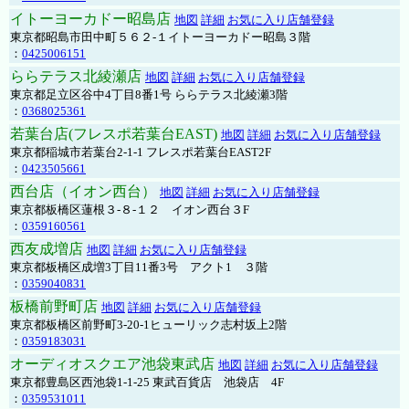
イトーヨーカドー昭島店
地図
詳細
お気に入り店舗登録
東京都昭島市田中町５６２-１イトーヨーカドー昭島３階
：
0425006151
ららテラス北綾瀬店
地図
詳細
お気に入り店舗登録
東京都足立区谷中4丁目8番1号 ららテラス北綾瀬3階
：
0368025361
若葉台店(フレスポ若葉台EAST)
地図
詳細
お気に入り店舗登録
東京都稲城市若葉台2-1-1 フレスポ若葉台EAST2F
：
0423505661
西台店（イオン西台）
地図
詳細
お気に入り店舗登録
東京都板橋区蓮根３-８-１２ イオン西台３F
：
0359160561
西友成増店
地図
詳細
お気に入り店舗登録
東京都板橋区成増3丁目11番3号 アクト1 ３階
：
0359040831
板橋前野町店
地図
詳細
お気に入り店舗登録
東京都板橋区前野町3-20-1ヒューリック志村坂上2階
：
0359183031
オーディオスクエア池袋東武店
地図
詳細
お気に入り店舗登録
東京都豊島区西池袋1-1-25 東武百貨店 池袋店 4F
：
0359531011