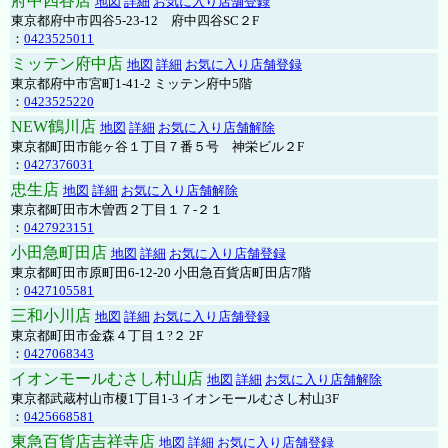
府中四谷店
地図
詳細
お気に入り店舗登録
東京都府中市四谷5-23-12 府中四谷SC２F
：
0423525011
ミッテン府中店
地図
詳細
お気に入り店舗登録
東京都府中市宮町1-41-2 ミッテン府中5階
：
0423525220
NEW鶴川店
地図
詳細
お気に入り店舗解除
東京都町田市能ヶ谷１丁目７番５号 神栄ビル２F
：
0427376031
忠生店
地図
詳細
お気に入り店舗解除
東京都町田市木曽西２丁目１７-２１
：
0427923151
小田急町田店
地図
詳細
お気に入り店舗登録
東京都町田市原町田6-12-20 小田急百貨店町田店7階
：
0427105581
三和小川店
地図
詳細
お気に入り店舗登録
東京都町田市金森４丁目１?２ 2F
：
0427068343
イオンモールむさし村山店
地図
詳細
お気に入り店舗解除
東京都武蔵村山市榎1丁目1-3 イオンモールむさし村山3F
：
0425668581
東急百貨店吉祥寺店
地図
詳細
お気に入り店舗登録