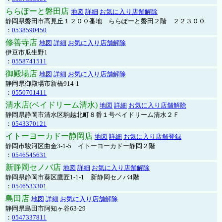
ららぽーと磐田店
地図
詳細
お気に入り店舗解除
静岡県磐田市高見丘１２００番地 ららぽーと磐田２階 ２２３００
：
0538590450
修善寺店
地図
詳細
お気に入り店舗解除
伊豆市瓜生野1
：
0558741511
御殿場店
地図
詳細
お気に入り店舗解除
静岡県御殿場市新橋914-1
：
0550701411
清水店(ベイドリーム清水)
地図
詳細
お気に入り店舗解除
静岡県静岡市清水区駒越北町８番１号ベイドリーム清水２Ｆ
：
0543370121
イトーヨーカドー静岡店
地図
詳細
お気に入り店舗登録
静岡市駿河区曲金3-1-5 イトーヨーカドー静岡２階
：
0546545631
新静岡セノバ店
地図
詳細
お気に入り店舗解除
静岡県静岡市葵区鷹匠1-1-1 新静岡セノバ4階
：
0546533301
島田店
地図
詳細
お気に入り店舗解除
静岡県島田市阿知ヶ谷63-29
：
0547337811