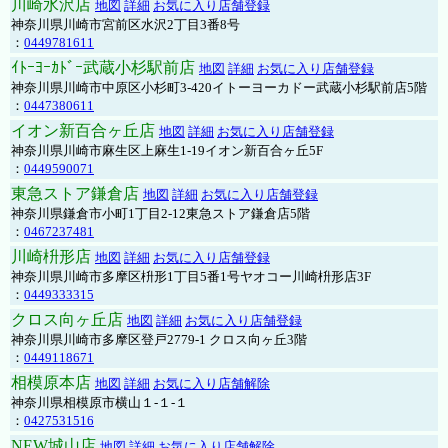
川崎水沢店
地図
詳細
お気に入り店舗登録
神奈川県川崎市宮前区水沢2丁目3番8号
：
0449781611
ｲﾄｰﾖｰｶﾄﾞｰ武蔵小杉駅前店
地図
詳細
お気に入り店舗登録
神奈川県川崎市中原区小杉町3-420イトーヨーカドー武蔵小杉駅前店5階
：
0447380611
イオン新百合ヶ丘店
地図
詳細
お気に入り店舗登録
神奈川県川崎市麻生区上麻生1-19イオン新百合ヶ丘5F
：
0449590071
東急ストア鎌倉店
地図
詳細
お気に入り店舗登録
神奈川県鎌倉市小町1丁目2-12東急ストア鎌倉店5階
：
0467237481
川崎枡形店
地図
詳細
お気に入り店舗登録
神奈川県川崎市多摩区枡形1丁目5番1号ヤオコー川崎枡形店3F
：
0449333315
クロス向ヶ丘店
地図
詳細
お気に入り店舗登録
神奈川県川崎市多摩区登戸2779-1 クロス向ヶ丘3階
：
0449118671
相模原本店
地図
詳細
お気に入り店舗解除
神奈川県相模原市横山１-１-１
：
0427531516
NEW城山店
地図
詳細
お気に入り店舗解除