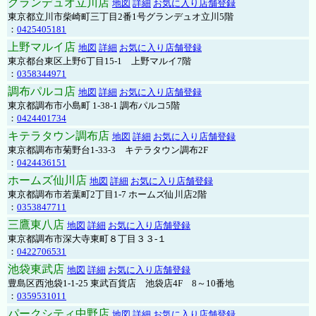
グランデュオ立川店
地図
詳細
お気に入り店舗登録
東京都立川市柴崎町三丁目2番1号グランデュオ立川5階
：
0425405181
上野マルイ店
地図
詳細
お気に入り店舗登録
東京都台東区上野6丁目15-1 上野マルイ7階
：
0358344971
調布パルコ店
地図
詳細
お気に入り店舗登録
東京都調布市小島町 1-38-1 調布パルコ5階
：
0424401734
キテラタウン調布店
地図
詳細
お気に入り店舗登録
東京都調布市菊野台1-33-3 キテラタウン調布2F
：
0424436151
ホームズ仙川店
地図
詳細
お気に入り店舗登録
東京都調布市若葉町2丁目1-7 ホームズ仙川店2階
：
0353847711
三鷹東八店
地図
詳細
お気に入り店舗登録
東京都調布市深大寺東町８丁目３３-１
：
0422706531
池袋東武店
地図
詳細
お気に入り店舗登録
豊島区西池袋1-1-25 東武百貨店 池袋店4F 8～10番地
：
0359531011
パークシティ中野店
地図
詳細
お気に入り店舗登録