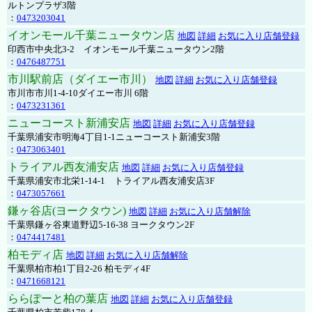
ルトンプラザ3階
：
0473203041
イオンモール千葉ニュータウン店
地図
詳細
お気に入り店舗登録
印西市中央北3-2 イオンモール千葉ニュータウン2階
：
0476487751
市川駅前店（ダイエー市川）
地図
詳細
お気に入り店舗登録
市川市市川1-4-10ダイエー市川 6階
：
0473231361
ニューコースト新浦安店
地図
詳細
お気に入り店舗登録
千葉県浦安市明海4丁目1-1ニューコースト新浦安3階
：
0473063401
トライアル西友浦安店
地図
詳細
お気に入り店舗登録
千葉県浦安市北栄1-14-1 トライアル西友浦安店3F
：
0473057661
鎌ヶ谷店(ヨークタウン)
地図
詳細
お気に入り店舗解除
千葉県鎌ヶ谷東道野辺5-16-38 ヨークタウン2F
：
0474417481
柏モディ店
地図
詳細
お気に入り店舗解除
千葉県柏市柏1丁目2-26 柏モディ4F
：
0471668121
ららぽーと柏の葉店
地図
詳細
お気に入り店舗登録