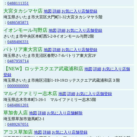
：
0488111351
大宮タカシマヤ店
地図
詳細
お気に入り店舗登録
埼玉県さいたま市大宮区大門町1-32大宮タカシマヤ５階
：
0486585871
イオンモール与野店
地図
詳細
お気に入り店舗登録
さいたま市中央区本町西5-2-9イオンモール与野2階
：
0488406331
パトリア東大宮店
地図
詳細
お気に入り店舗登録
埼玉県さいたま市見沼区春野2-7-8パトリア東大宮2F
：
0487959714
【NEW】ロッテスクエア武蔵浦和店
地図
詳細
お気に入り店舗
登録
埼玉県さいたま市南区沼影1-19-19ロッテスクエア武蔵浦和店３階
：
0000000000
マルイファミリー志木店
地図
詳細
お気に入り店舗登録
埼玉県志木市本町5-26-1 マルイファミリー志木5階
：
0484861201
草加舎人店
地図
詳細
お気に入り店舗解除
埼玉県草加市遊馬町2-1
：
0489267051
アコス草加店
地図
詳細
お気に入り店舗登録