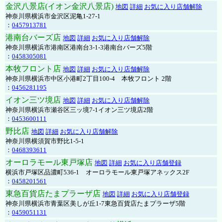
金沢八景店(イオン金沢八景店)
地図
詳細
お気に入り店舗解除
神奈川県横浜市金沢区泥亀1-27-1
：
0457913781
港南台バーズ店
地図
詳細
お気に入り店舗解除
神奈川県横浜市港南区港南台3-1-3港南台バーズ5階
：
0458305081
本牧フロント店
地図
詳細
お気に入り店舗解除
神奈川県横浜市中区小港町2丁目100-4 本牧フロント 2階
：
0456281195
イオン三ツ境店
地図
詳細
お気に入り店舗解除
神奈川県横浜市瀬谷区三ッ境7-1イオン三ツ境店2階
：
0453600111
野比店
地図
詳細
お気に入り店舗解除
神奈川県横須賀市野比1-5-1
：
0468393611
オーロラモール東戸塚店
地図
詳細
お気に入り店舗登録
横浜市戸塚区品濃町536-1 オーロラモール東戸塚アネックス2F
：
0458201561
東急百貨店たまプラーザ店
地図
詳細
お気に入り店舗登録
神奈川県横浜市青葉区美しが丘1-7東急百貨店たまプラーザ5階
：
0459051131