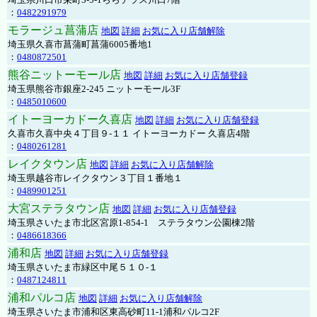
：
0482291979
モラージュ菖蒲店
地図
詳細
お気に入り店舗解除
埼玉県久喜市菖蒲町菖蒲6005番地1
：
0480872501
熊谷ニットーモール店
地図
詳細
お気に入り店舗登録
埼玉県熊谷市銀座2-245 ニットーモール3F
：
0485010600
イトーヨーカドー久喜店
地図
詳細
お気に入り店舗登録
久喜市久喜中央４丁目９-１１ イトーヨーカドー 久喜店4階
：
0480261281
レイクタウン店
地図
詳細
お気に入り店舗解除
埼玉県越谷市レイクタウン３丁目１番地１
：
0489901251
大宮ステラタウン店
地図
詳細
お気に入り店舗登録
埼玉県さいたま市北区宮原1-854-1 ステラタウン公園棟2階
：
0486618366
浦和店
地図
詳細
お気に入り店舗登録
埼玉県さいたま市緑区中尾５１０-１
：
0487124811
浦和パルコ店
地図
詳細
お気に入り店舗解除
埼玉県さいたま市浦和区東高砂町11-1浦和パルコ2F