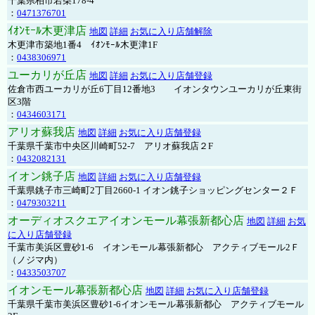
千葉県柏市若柴178-4
：
0471376701
ｲｵﾝﾓｰﾙ木更津店
地図
詳細
お気に入り店舗解除
木更津市築地1番4 ｲｵﾝﾓｰﾙ木更津1F
：
0438306971
ユーカリが丘店
地図
詳細
お気に入り店舗登録
佐倉市西ユーカリが丘6丁目12番地3 イオンタウンユーカリが丘東街
区3階
：
0434603171
アリオ蘇我店
地図
詳細
お気に入り店舗登録
千葉県千葉市中央区川崎町52-7 アリオ蘇我店２F
：
0432082131
イオン銚子店
地図
詳細
お気に入り店舗登録
千葉県銚子市三崎町2丁目2660-1 イオン銚子ショッピングセンター２Ｆ
：
0479303211
オーディオスクエアイオンモール幕張新都心店
地図
詳細
お気
に入り店舗登録
千葉市美浜区豊砂1-6 イオンモール幕張新都心 アクティブモール2Ｆ
（ノジマ内）
：
0433503707
イオンモール幕張新都心店
地図
詳細
お気に入り店舗登録
千葉県千葉市美浜区豊砂1-6イオンモール幕張新都心 アクティブモール