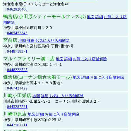
海老名市扇町13-1 ららぽーと海老名4F
：
0462920400
鴨宮店(小田原シティーモールフレスポ)
地図
詳細
お気に入り店
舗解除
神奈川県小田原市前川１２０
：
0465452345
宮前店
地図
詳細
お気に入り店舗解除
神奈川県川崎市宮前区馬絹1丁目9番地5号
：
0448718371
マルイファミリー溝口店
地図
詳細
お気に入り店舗解除
神奈川県川崎市高津区溝口１-４-１
：
0448222525
鎌倉店(コーナン鎌倉大船モール)
地図
詳細
お気に入り店舗解除
神奈川県鎌倉市岡本１１８８番地１
：
0467421422
川崎小田栄店
地図
詳細
お気に入り店舗解除
川崎市川崎区小田栄２‐３‐１ コーナン川崎小田栄店２Ｆ
：
0443287721
川崎中原店
地図
詳細
お気に入り店舗解除
神奈川県川崎市中原区宮内2-25-18
：
0447501711