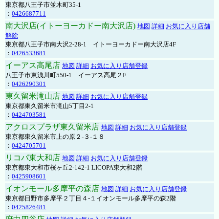
東京都八王子市並木町35-1
：
0426687711
南大沢店(イトーヨーカドー南大沢店)
地図
詳細
お気に入り店舗
解除
東京都八王子市南大沢2-28-1 イトーヨーカドー南大沢店4F
：
0426533681
イーアス高尾店
地図
詳細
お気に入り店舗登録
八王子市東浅川町550-1 イーアス高尾２F
：
0426290301
東久留米滝山店
地図
詳細
お気に入り店舗登録
東京都東久留米市滝山5丁目2-1
：
0424703581
アクロスプラザ東久留米店
地図
詳細
お気に入り店舗登録
東京都東久留米市上の原２-３-１８
：
0424705701
リコパ東大和店
地図
詳細
お気に入り店舗登録
東京都東大和市桜ヶ丘2-142-1 LICOPA東大和2階
：
0425908601
イオンモール多摩平の森店
地図
詳細
お気に入り店舗登録
東京都日野市多摩平２丁目４-１イオンモール多摩平の森2階
：
0425826481