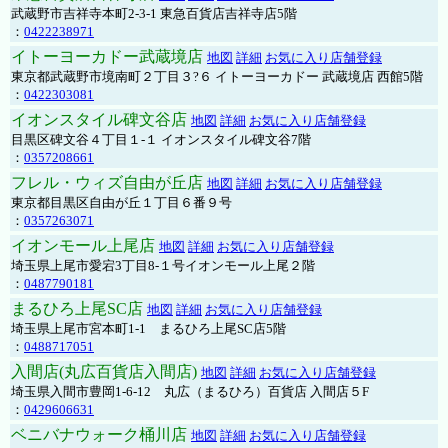
武蔵野市吉祥寺本町2-3-1 東急百貨店吉祥寺店5階
：
0422238971
イトーヨーカドー武蔵境店
地図
詳細
お気に入り店舗登録
東京都武蔵野市境南町２丁目３?６ イトーヨーカドー 武蔵境店 西館5階
：
0422303081
イオンスタイル碑文谷店
地図
詳細
お気に入り店舗登録
目黒区碑文谷４丁目１-１ イオンスタイル碑文谷7階
：
0357208661
フレル・ウィズ自由が丘店
地図
詳細
お気に入り店舗登録
東京都目黒区自由が丘１丁目６番９号
：
0357263071
イオンモール上尾店
地図
詳細
お気に入り店舗登録
埼玉県上尾市愛宕3丁目8-１号イオンモール上尾２階
：
0487790181
まるひろ上尾SC店
地図
詳細
お気に入り店舗登録
埼玉県上尾市宮本町1-1 まるひろ上尾SC店5階
：
0488717051
入間店(丸広百貨店入間店)
地図
詳細
お気に入り店舗登録
埼玉県入間市豊岡1-6-12 丸広（まるひろ）百貨店 入間店５F
：
0429606631
ベニバナウォーク桶川店
地図
詳細
お気に入り店舗登録