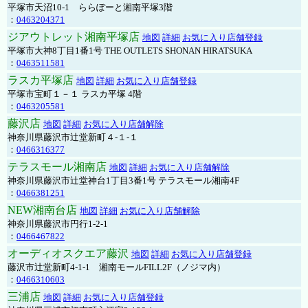
平塚市天沼10-1 ららぽーと湘南平塚3階
：
0463204371
ジアウトレット湘南平塚店
地図
詳細
お気に入り店舗登録
平塚市大神8丁目1番1号 THE OUTLETS SHONAN HIRATSUKA
：
0463511581
ラスカ平塚店
地図
詳細
お気に入り店舗登録
平塚市宝町１－１ ラスカ平塚 4階
：
0463205581
藤沢店
地図
詳細
お気に入り店舗解除
神奈川県藤沢市辻堂新町４-１-１
：
0466316377
テラスモール湘南店
地図
詳細
お気に入り店舗解除
神奈川県藤沢市辻堂神台1丁目3番1号 テラスモール湘南4F
：
0466381251
NEW湘南台店
地図
詳細
お気に入り店舗解除
神奈川県藤沢市円行1-2-1
：
0466467822
オーディオスクエア藤沢
地図
詳細
お気に入り店舗登録
藤沢市辻堂新町4-1-1 湘南モールFILL2F（ノジマ内）
：
0466310603
三浦店
地図
詳細
お気に入り店舗登録