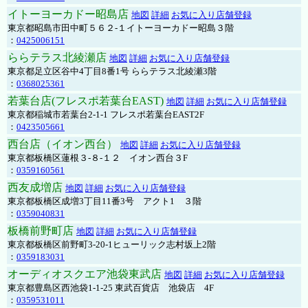
イトーヨーカドー昭島店
地図
詳細
お気に入り店舗登録
東京都昭島市田中町５６２-１イトーヨーカドー昭島３階
：
0425006151
ららテラス北綾瀬店
地図
詳細
お気に入り店舗登録
東京都足立区谷中4丁目8番1号 ららテラス北綾瀬3階
：
0368025361
若葉台店(フレスポ若葉台EAST)
地図
詳細
お気に入り店舗登録
東京都稲城市若葉台2-1-1 フレスポ若葉台EAST2F
：
0423505661
西台店（イオン西台）
地図
詳細
お気に入り店舗登録
東京都板橋区蓮根３-８-１２ イオン西台３F
：
0359160561
西友成増店
地図
詳細
お気に入り店舗登録
東京都板橋区成増3丁目11番3号 アクト1 ３階
：
0359040831
板橋前野町店
地図
詳細
お気に入り店舗登録
東京都板橋区前野町3-20-1ヒューリック志村坂上2階
：
0359183031
オーディオスクエア池袋東武店
地図
詳細
お気に入り店舗登録
東京都豊島区西池袋1-1-25 東武百貨店 池袋店 4F
：
0359531011