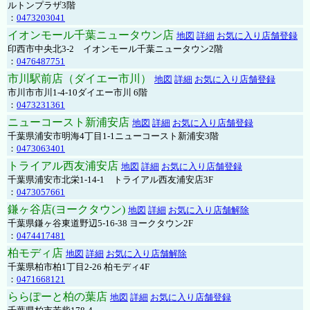
ルトンプラザ3階
：
0473203041
イオンモール千葉ニュータウン店
地図
詳細
お気に入り店舗登録
印西市中央北3-2 イオンモール千葉ニュータウン2階
：
0476487751
市川駅前店（ダイエー市川）
地図
詳細
お気に入り店舗登録
市川市市川1-4-10ダイエー市川 6階
：
0473231361
ニューコースト新浦安店
地図
詳細
お気に入り店舗登録
千葉県浦安市明海4丁目1-1ニューコースト新浦安3階
：
0473063401
トライアル西友浦安店
地図
詳細
お気に入り店舗登録
千葉県浦安市北栄1-14-1 トライアル西友浦安店3F
：
0473057661
鎌ヶ谷店(ヨークタウン)
地図
詳細
お気に入り店舗解除
千葉県鎌ヶ谷東道野辺5-16-38 ヨークタウン2F
：
0474417481
柏モディ店
地図
詳細
お気に入り店舗解除
千葉県柏市柏1丁目2-26 柏モディ4F
：
0471668121
ららぽーと柏の葉店
地図
詳細
お気に入り店舗登録