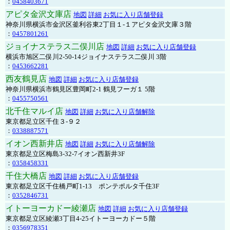
：
0458403671
アピタ金沢文庫店
地図
詳細
お気に入り店舗登録
神奈川県横浜市金沢区釜利谷東2丁目１-１アピタ金沢文庫３階
：
0457801261
ジョイナステラス二俣川店
地図
詳細
お気に入り店舗登録
横浜市旭区二俣川2-50-14ジョイナステラス二俣川 3階
：
0453662281
西友鶴見店
地図
詳細
お気に入り店舗登録
神奈川県横浜市鶴見区豊岡町2-1 鶴見フーガ１ 5階
：
0455750561
北千住マルイ店
地図
詳細
お気に入り店舗解除
東京都足立区千住３-９２
：
0338887571
イオン西新井店
地図
詳細
お気に入り店舗解除
東京都足立区梅島3-32-7イオン西新井3F
：
0358458331
千住大橋店
地図
詳細
お気に入り店舗登録
東京都足立区千住橋戸町1-13 ポンテポルタ千住3F
：
0352846731
イトーヨーカドー綾瀬店
地図
詳細
お気に入り店舗登録
東京都足立区綾瀬3丁目4-25イトーヨーカドー５階
：
0356978351