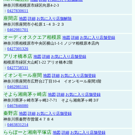
神奈川県相模原市緑区向原4-2-3
：
0427830611
座間店
地図
詳細
お気に入り店舗解除
神奈川県座間市小松原１-４３-２３
：
0462981701
オーディオスクエア相模原
地図
詳細
お気に入り店舗登録
神奈川県相模原市中央区横山1-1-1 ノジマ相模原本店内
：
0427301326
アリオ橋本店
地図
詳細
お気に入り店舗登録
相模原市緑区大山町1-22 アリオ橋本2階
：
0427758531
イオンモール座間
地図
詳細
お気に入り店舗登録
神奈川県座間市広野台2丁目10-4 イオンモール座間3階
：
0462981161
そよら湘南茅ヶ崎店
地図
詳細
お気に入り店舗登録
神奈川県茅ヶ崎市茅ヶ崎2‐7‐71 そよら湘南茅ヶ崎３F
：
0467846080
秦野店
地図
詳細
お気に入り店舗登録
神奈川県秦野市曽屋４７８４
：
0463831214
ららぽーと湘南平塚店
地図
詳細
お気に入り店舗登録