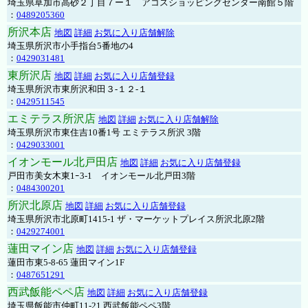
埼玉県草加市高砂２丁目７ー１ アコスショッピングセンター南館５階
：
0489205360
所沢本店
地図
詳細
お気に入り店舗解除
埼玉県所沢市小手指台5番地の4
：
0429031481
東所沢店
地図
詳細
お気に入り店舗登録
埼玉県所沢市東所沢和田３-１２-１
：
0429511545
エミテラス所沢店
地図
詳細
お気に入り店舗解除
埼玉県所沢市東住吉10番1号 エミテラス所沢 3階
：
0429033001
イオンモール北戸田店
地図
詳細
お気に入り店舗登録
戸田市美女木東1ｰ3‐1 イオンモール北戸田3階
：
0484300201
所沢北原店
地図
詳細
お気に入り店舗登録
埼玉県所沢市北原町1415-1 ザ・マーケットプレイス所沢北原2階
：
0429274001
蓮田マイン店
地図
詳細
お気に入り店舗登録
蓮田市東5-8-65 蓮田マイン1F
：
0487651291
西武飯能ペペ店
地図
詳細
お気に入り店舗登録
埼玉県飯能市仲町11-21 西武飯能ペペ3階