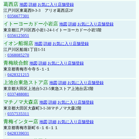
葛西店
地図
詳細
お気に入り店舗登録
江戸川区東葛西9-3-3 アリオ葛西店2F
：
0356677301
イトーヨーカドー小岩店
地図
詳細
お気に入り店舗登録
東京都江戸川区西小岩1-24-1イトーヨーカドー小岩5階
：
0356125051
イオン船堀店
地図
詳細
お気に入り店舗登録
江戸川区船堀1丁目1-51
：
0368085270
青梅統合館
地図
詳細
お気に入り店舗登録
東京都青梅市今寺５-１-１
：
0428321215
上池台東急ストア店
地図
詳細
お気に入り店舗登録
東京都大田区上池台5-23-5東急ストア上池台店2階
：
0337488081
マチノマ大森店
地図
詳細
お気に入り店舗登録
東京都大田区大森町3-1-38マチノマ大森2階
：
0357535311
青梅インター店
地図
詳細
お気に入り店舗登録
東京都青梅市新町６-１６-１１
：
0428339031