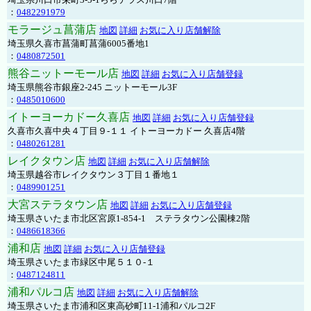
：
0482291979
モラージュ菖蒲店
地図
詳細
お気に入り店舗解除
埼玉県久喜市菖蒲町菖蒲6005番地1
：
0480872501
熊谷ニットーモール店
地図
詳細
お気に入り店舗登録
埼玉県熊谷市銀座2-245 ニットーモール3F
：
0485010600
イトーヨーカドー久喜店
地図
詳細
お気に入り店舗登録
久喜市久喜中央４丁目９-１１ イトーヨーカドー 久喜店4階
：
0480261281
レイクタウン店
地図
詳細
お気に入り店舗解除
埼玉県越谷市レイクタウン３丁目１番地１
：
0489901251
大宮ステラタウン店
地図
詳細
お気に入り店舗登録
埼玉県さいたま市北区宮原1-854-1 ステラタウン公園棟2階
：
0486618366
浦和店
地図
詳細
お気に入り店舗登録
埼玉県さいたま市緑区中尾５１０-１
：
0487124811
浦和パルコ店
地図
詳細
お気に入り店舗解除
埼玉県さいたま市浦和区東高砂町11-1浦和パルコ2F