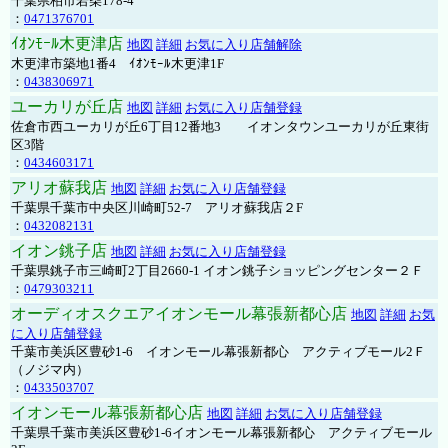
千葉県柏市若柴178-4
：
0471376701
ｲｵﾝﾓｰﾙ木更津店
地図
詳細
お気に入り店舗解除
木更津市築地1番4 ｲｵﾝﾓｰﾙ木更津1F
：
0438306971
ユーカリが丘店
地図
詳細
お気に入り店舗登録
佐倉市西ユーカリが丘6丁目12番地3 イオンタウンユーカリが丘東街
区3階
：
0434603171
アリオ蘇我店
地図
詳細
お気に入り店舗登録
千葉県千葉市中央区川崎町52-7 アリオ蘇我店２F
：
0432082131
イオン銚子店
地図
詳細
お気に入り店舗登録
千葉県銚子市三崎町2丁目2660-1 イオン銚子ショッピングセンター２Ｆ
：
0479303211
オーディオスクエアイオンモール幕張新都心店
地図
詳細
お気
に入り店舗登録
千葉市美浜区豊砂1-6 イオンモール幕張新都心 アクティブモール2Ｆ
（ノジマ内）
：
0433503707
イオンモール幕張新都心店
地図
詳細
お気に入り店舗登録
千葉県千葉市美浜区豊砂1-6イオンモール幕張新都心 アクティブモール