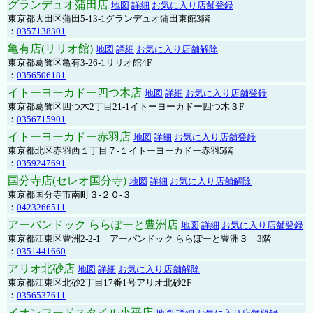
グランデュオ蒲田店
地図
詳細
お気に入り店舗登録
東京都大田区蒲田5-13-1グランデュオ蒲田東館3階
：
0357138301
亀有店(リリオ館)
地図
詳細
お気に入り店舗解除
東京都葛飾区亀有3-26-1リリオ館4F
：
0356506181
イトーヨーカドー四つ木店
地図
詳細
お気に入り店舗登録
東京都葛飾区四つ木2丁目21-1イトーヨーカドー四つ木３F
：
0356715901
イトーヨーカドー赤羽店
地図
詳細
お気に入り店舗登録
東京都北区赤羽西１丁目７-１イトーヨーカドー赤羽5階
：
0359247691
国分寺店(セレオ国分寺)
地図
詳細
お気に入り店舗解除
東京都国分寺市南町３-２０-３
：
0423266511
アーバンドック ららぽーと豊洲店
地図
詳細
お気に入り店舗登録
東京都江東区豊洲2-2-1 アーバンドック ららぽーと豊洲３ 3階
：
0351441660
アリオ北砂店
地図
詳細
お気に入り店舗解除
東京都江東区北砂2丁目17番1号アリオ北砂2F
：
0356537611
イオンフードスタイル小平店