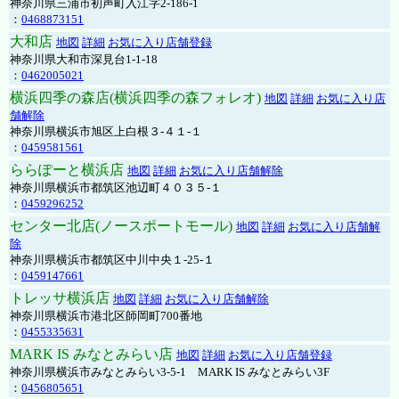
神奈川県三浦市初声町入江字2-186-1
：
0468873151
大和店
地図
詳細
お気に入り店舗登録
神奈川県大和市深見台1-1-18
：
0462005021
横浜四季の森店(横浜四季の森フォレオ)
地図
詳細
お気に入り店
舗解除
神奈川県横浜市旭区上白根３-４１-１
：
0459581561
ららぽーと横浜店
地図
詳細
お気に入り店舗解除
神奈川県横浜市都筑区池辺町４０３５-１
：
0459296252
センター北店(ノースポートモール)
地図
詳細
お気に入り店舗解
除
神奈川県横浜市都筑区中川中央１-25-１
：
0459147661
トレッサ横浜店
地図
詳細
お気に入り店舗解除
神奈川県横浜市港北区師岡町700番地
：
0455335631
MARK IS みなとみらい店
地図
詳細
お気に入り店舗登録
神奈川県横浜市みなとみらい3-5-1 MARK IS みなとみらい3F
：
0456805651