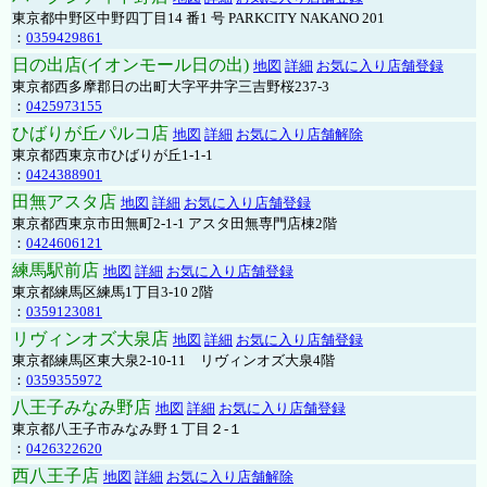
東京都中野区中野四丁目14 番1 号 PARKCITY NAKANO 201
：
0359429861
日の出店(イオンモール日の出)
地図
詳細
お気に入り店舗登録
東京都西多摩郡日の出町大字平井字三吉野桜237-3
：
0425973155
ひばりが丘パルコ店
地図
詳細
お気に入り店舗解除
東京都西東京市ひばりが丘1-1-1
：
0424388901
田無アスタ店
地図
詳細
お気に入り店舗登録
東京都西東京市田無町2-1-1 アスタ田無専門店棟2階
：
0424606121
練馬駅前店
地図
詳細
お気に入り店舗登録
東京都練馬区練馬1丁目3-10 2階
：
0359123081
リヴィンオズ大泉店
地図
詳細
お気に入り店舗登録
東京都練馬区東大泉2-10-11 リヴィンオズ大泉4階
：
0359355972
八王子みなみ野店
地図
詳細
お気に入り店舗登録
東京都八王子市みなみ野１丁目２-１
：
0426322620
西八王子店
地図
詳細
お気に入り店舗解除