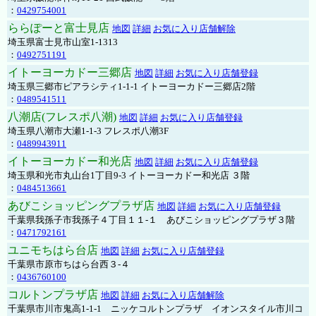
：
0429754001
ららぽーと富士見店
地図
詳細
お気に入り店舗解除
埼玉県富士見市山室1-1313
：
0492751191
イトーヨーカドー三郷店
地図
詳細
お気に入り店舗登録
埼玉県三郷市ピアラシティ1-1-1 イトーヨーカドー三郷店2階
：
0489541511
八潮店(フレスポ八潮)
地図
詳細
お気に入り店舗登録
埼玉県八潮市大瀬1-1-3 フレスポ八潮3F
：
0489943911
イトーヨーカドー和光店
地図
詳細
お気に入り店舗登録
埼玉県和光市丸山台1丁目9-3 イトーヨーカドー和光店 ３階
：
0484513661
あびこショッピングプラザ店
地図
詳細
お気に入り店舗登録
千葉県我孫子市我孫子４丁目１１-１ あびこショッピングプラザ３階
：
0471792161
ユニモちはら台店
地図
詳細
お気に入り店舗登録
千葉県市原市ちはら台西３-４
：
0436760100
コルトンプラザ店
地図
詳細
お気に入り店舗解除
千葉県市川市鬼高1-1-1 ニッケコルトンプラザ イオンスタイル市川コ