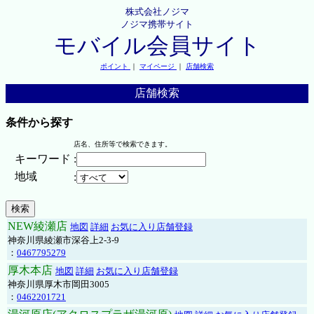
株式会社ノジマ
ノジマ携帯サイト
モバイル会員サイト
ポイント
｜
マイページ
｜
店舗検索
店舗検索
条件から探す
店名、住所等で検索できます。
キーワード
:
地域
:
NEW綾瀬店
地図
詳細
お気に入り店舗登録
神奈川県綾瀬市深谷上2-3-9
：
0467795279
厚木本店
地図
詳細
お気に入り店舗登録
神奈川県厚木市岡田3005
：
0462201721