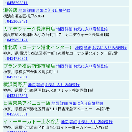
：
0458293811
瀬谷店
地図
詳細
お気に入り店舗登録
横浜市瀬谷区橋戸2-36-1
：
0453063431
カエデウォーク長津田店
地図
詳細
お気に入り店舗登録
横浜市緑区長津田みなみ台4丁目7-1 カエデウォーク長津田1階
：
0459893121
港北店（コーナン港北インター）
地図
詳細
お気に入り店舗登録
神奈川県 横浜市都筑区 折本町 191番地コーナン港北インター店2階
：
0454786851
ブランチ横浜南部市場店
地図
詳細
お気に入り店舗登録
神奈川県横浜市金沢区鳥浜町1-1
：
0457737851
横浜岡野店
地図
詳細
お気に入り店舗登録
神奈川県横浜市西区岡野2-5-18 サミット横浜岡野1階
：
0453147301
日吉東急アベニュー店
地図
詳細
お気に入り店舗登録
神奈川県横浜市港北区日吉2-1-1日吉東急アベニュー 本館3階
：
0455603351
イトーヨーカドー上永谷店
地図
詳細
お気に入り店舗登録
神奈川県横浜市港南区丸山台1-12イトーヨーカドー上永谷3階