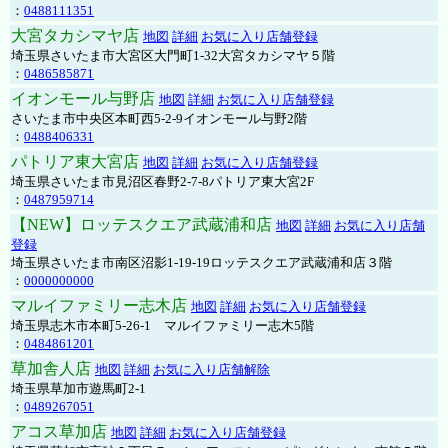
：
0488111351
大宮タカシマヤ店
地図
詳細
お気に入り店舗登録
埼玉県さいたま市大宮区大門町1-32大宮タカシマヤ５階
：
0486585871
イオンモール与野店
地図
詳細
お気に入り店舗登録
さいたま市中央区本町西5-2-9イオンモール与野2階
：
0488406331
パトリア東大宮店
地図
詳細
お気に入り店舗登録
埼玉県さいたま市見沼区春野2-7-8パトリア東大宮2F
：
0487959714
【NEW】ロッテスクエア武蔵浦和店
地図
詳細
お気に入り店舗
登録
埼玉県さいたま市南区沼影1-19-19ロッテスクエア武蔵浦和店３階
：
0000000000
マルイファミリー志木店
地図
詳細
お気に入り店舗登録
埼玉県志木市本町5-26-1 マルイファミリー志木5階
：
0484861201
草加舎人店
地図
詳細
お気に入り店舗解除
埼玉県草加市遊馬町2-1
：
0489267051
アコス草加店
地図
詳細
お気に入り店舗登録