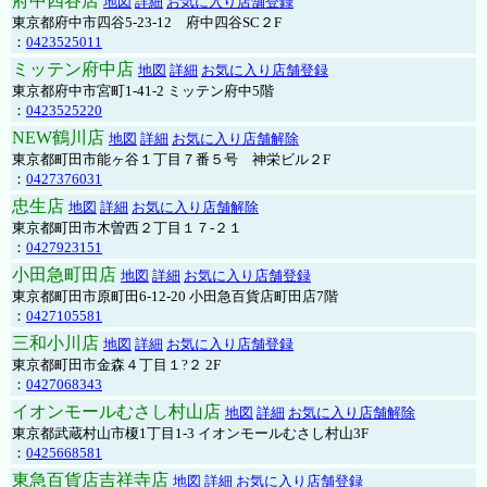
府中四谷店
地図
詳細
お気に入り店舗登録
東京都府中市四谷5-23-12 府中四谷SC２F
：
0423525011
ミッテン府中店
地図
詳細
お気に入り店舗登録
東京都府中市宮町1-41-2 ミッテン府中5階
：
0423525220
NEW鶴川店
地図
詳細
お気に入り店舗解除
東京都町田市能ヶ谷１丁目７番５号 神栄ビル２F
：
0427376031
忠生店
地図
詳細
お気に入り店舗解除
東京都町田市木曽西２丁目１７-２１
：
0427923151
小田急町田店
地図
詳細
お気に入り店舗登録
東京都町田市原町田6-12-20 小田急百貨店町田店7階
：
0427105581
三和小川店
地図
詳細
お気に入り店舗登録
東京都町田市金森４丁目１?２ 2F
：
0427068343
イオンモールむさし村山店
地図
詳細
お気に入り店舗解除
東京都武蔵村山市榎1丁目1-3 イオンモールむさし村山3F
：
0425668581
東急百貨店吉祥寺店
地図
詳細
お気に入り店舗登録