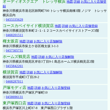
オーディオスクエア トレッサ横浜
地図
詳細
お気に入り店舗登
録
神奈川県横浜市港北区師岡町700 トレッサ横浜南棟3階 ノジマ トレッサ
横浜店内
：
0455335629
コースカベイサイド横須賀店
地図
詳細
お気に入り店舗登録
神奈川県横須賀市本町２-１-１２コースカベイサイドストアーズ3階
：
0468201511
権太坂店
地図
詳細
お気に入り店舗解除
神奈川県横浜市保土ケ谷区権太坂 3-1-3
：
0457305731
ホームズ鶴見店
地図
詳細
お気に入り店舗解除
神奈川県横浜市鶴見区岸谷3丁目9-1 島忠ホームズ横浜鶴見店2階
：
0455842261
横須賀店
地図
詳細
お気に入り店舗解除
横須賀市平成町3丁目28-2
：
0468287011
戸塚モディ店
地図
詳細
お気に入り店舗登録
神奈川県横浜市戸塚区戸塚町10
：
0458696131
東戸塚西口店
地図
詳細
お気に入り店舗登録
横浜市戸塚区川上町87-8 東戸塚西口プラザ１階