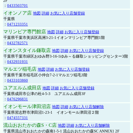
2F
：
0433503701
イオンノア店
地図
詳細
お気に入り店舗登録
千葉県
：
0471233351
マリンピア専門館店
地図
詳細
お気に入り店舗登録
千葉県千葉市美浜区高洲3-21-1イオンマリンピア専門館1階
：
0432782571
イオンスタイル鎌取店
地図
詳細
お気に入り店舗登録
千葉県千葉市緑区おゆみ野3-16-1ゆみ～る鎌取ショッピングセンター3階
：
0432931931
マルエツ稲毛店
地図
詳細
お気に入り店舗登録
千葉県千葉市稲毛区小仲台7-2-1マルエツ稲毛3階
：
0433103860
ユアエルム成田店
地図
詳細
お気に入り店舗登録
千葉県成田市公津の杜4-5-3 ユアエルム成田3F
：
0476296831
イオンモール津田沼店
地図
詳細
お気に入り店舗解除
千葉県習志野市津田沼1-23-1 イオンモール津田沼２階
：
0474557331
流山おおたかの森S・C店
地図
詳細
お気に入り店舗解除
千葉県流山市おおたかの森南1-5-1 流山おおたかの森SC ANNEX1 2F