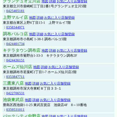
グランデュオ立川店
地図
詳細
お気に入り店舗登録
東京都立川市柴崎町三丁目2番1号グランデュオ立川5階
：
0425405181
上野マルイ店
地図
詳細
お気に入り店舗登録
東京都台東区上野6丁目15-1 上野マルイ7階
：
0358344971
調布パルコ店
地図
詳細
お気に入り店舗登録
東京都調布市小島町 1-38-1 調布パルコ5階
：
0424401734
キテラタウン調布店
地図
詳細
お気に入り店舗登録
東京都調布市菊野台1-33-3 キテラタウン調布2F
：
0424436151
ホームズ仙川店
地図
詳細
お気に入り店舗登録
東京都調布市若葉町2丁目1-7 ホームズ仙川店2階
：
0353847711
三鷹東八店
地図
詳細
お気に入り店舗登録
東京都調布市深大寺東町８丁目３３-１
：
0422706531
池袋東武店
地図
詳細
お気に入り店舗登録
豊島区西池袋1-1-25 東武百貨店 池袋店4F 8～10番地
：
0359531011
パークシティ中野店
地図
詳細
お気に入り店舗登録