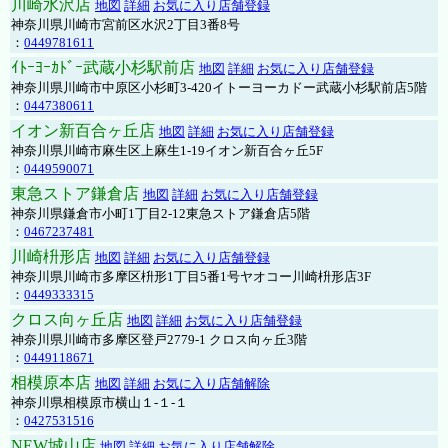
川崎水沢店
地図
詳細
お気に入り店舗登録
神奈川県川崎市宮前区水沢2丁目3番8号
：
0449781611
ｲﾄｰﾖｰｶﾄﾞｰ武蔵小杉駅前店
地図
詳細
お気に入り店舗登録
神奈川県川崎市中原区小杉町3-420イトーヨーカドー武蔵小杉駅前店5階
：
0447380611
イオン新百合ヶ丘店
地図
詳細
お気に入り店舗登録
神奈川県川崎市麻生区上麻生1-19イオン新百合ヶ丘5F
：
0449590071
東急ストア鎌倉店
地図
詳細
お気に入り店舗登録
神奈川県鎌倉市小町1丁目2-12東急ストア鎌倉店5階
：
0467237481
川崎枡形店
地図
詳細
お気に入り店舗登録
神奈川県川崎市多摩区枡形1丁目5番1号ヤオコー川崎枡形店3F
：
0449333315
クロス向ヶ丘店
地図
詳細
お気に入り店舗登録
神奈川県川崎市多摩区登戸2779-1 クロス向ヶ丘3階
：
0449118671
相模原本店
地図
詳細
お気に入り店舗解除
神奈川県相模原市横山１-１-１
：
0427531516
NEW城山店
地図
詳細
お気に入り店舗解除