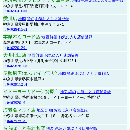
湯河原店(アクロスプラザ湯河原)
地図
詳細
お気に入り店舗登録
神奈川県足柄下郡湯河原町中央1-1617-54
：
0465641688
愛川店
地図
詳細
お気に入り店舗登録
神奈川県愛甲郡愛川町中津９７５-１
：
0462841562
本厚木ミロード店
地図
詳細
お気に入り店舗登録
厚木市中町2-2-1 本厚木ミロード2 6F
：
0462201201
大井松田店
地図
詳細
お気に入り店舗解除
神奈川県足柄上郡大井町金子字中の町325-1
：
0465828168
伊勢原店(エムアイプラザ)
地図
詳細
お気に入り店舗解除
神奈川県伊勢原市板戸８
：
0463911214
イトーヨーカドー伊勢原店
地図
詳細
お気に入り店舗登録
神奈川県伊勢原市桜台1-8-1 イトーヨーカドー伊勢原4階
：
0463920161
海老名マルイ店
地図
詳細
お気に入り店舗登録
神奈川県海老名市中央１丁目６-１海老名マルイ4階
：
0462925181
ららぽーと海老名店
地図
詳細
お気に入り店舗登録