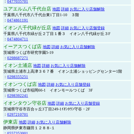
：
0477035701
ユアエルム八千代台店
地図
詳細
お気に入り店舗解除
千葉県八千代市八千代台東1丁目1-10 ３階
：
0474861191
イオン八千代緑が丘店
地図
詳細
お気に入り店舗登録
千葉県八千代市緑が丘２丁目１番３ イオン八千代緑が丘３F
：
0474804711
イーアスつくば店
地図
詳細
お気に入り店舗解除
茨城県つくば市研究学園5-19
：
0298687271
イオン土浦店
地図
詳細
お気に入り店舗解除
茨城県土浦市上高津３６７番 イオン土浦ショッピングセンター1階
：
0298355251
イオンつくば店
地図
詳細
お気に入り店舗登録
茨城県つくば市稲岡66-1 イオンモールつくば 3F
：
0298392241
イオンタウン守谷店
地図
詳細
お気に入り店舗登録
茨城県守谷市百合ヶ丘3丁目249-1ｲｵﾝﾀｳﾝ守谷・2F
：
0297210701
伊東店
地図
詳細
お気に入り店舗解除
静岡県伊東市鎌田１２８８-１
：
0557353001