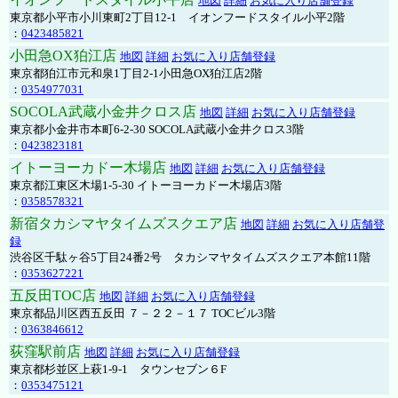
地図
詳細
お気に入り店舗登録
東京都小平市小川東町2丁目12-1 イオンフードスタイル小平2階
：
0423485821
小田急OX狛江店
地図
詳細
お気に入り店舗登録
東京都狛江市元和泉1丁目2-1小田急OX狛江店2階
：
0354977031
SOCOLA武蔵小金井クロス店
地図
詳細
お気に入り店舗登録
東京都小金井市本町6-2-30 SOCOLA武蔵小金井クロス3階
：
0423823181
イトーヨーカドー木場店
地図
詳細
お気に入り店舗登録
東京都江東区木場1-5-30 イトーヨーカドー木場店3階
：
0358578321
新宿タカシマヤタイムズスクエア店
地図
詳細
お気に入り店舗登
録
渋谷区千駄ヶ谷5丁目24番2号 タカシマヤタイムズスクエア本館11階
：
0353627221
五反田TOC店
地図
詳細
お気に入り店舗登録
東京都品川区西五反田 ７－２２－１７ TOCビル3階
：
0363846612
荻窪駅前店
地図
詳細
お気に入り店舗登録
東京都杉並区上萩1-9-1 タウンセブン６F
：
0353475121