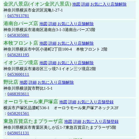
金沢八景店(イオン金沢八景店)
地図
詳細
お気に入り店舗解除
神奈川県横浜市金沢区泥亀1-27-1
：
0457913781
港南台バーズ店
地図
詳細
お気に入り店舗解除
神奈川県横浜市港南区港南台3-1-3港南台バーズ5階
：
0458305081
本牧フロント店
地図
詳細
お気に入り店舗解除
神奈川県横浜市中区小港町2丁目100-4 本牧フロント 2階
：
0456281195
イオン三ツ境店
地図
詳細
お気に入り店舗解除
神奈川県横浜市瀬谷区三ッ境7-1イオン三ツ境店2階
：
0453600111
野比店
地図
詳細
お気に入り店舗解除
神奈川県横須賀市野比1-5-1
：
0468393611
オーロラモール東戸塚店
地図
詳細
お気に入り店舗登録
横浜市戸塚区品濃町536-1 オーロラモール東戸塚アネックス2F
：
0458201561
東急百貨店たまプラーザ店
地図
詳細
お気に入り店舗登録
神奈川県横浜市青葉区美しが丘1-7東急百貨店たまプラーザ5階
：
0459051131