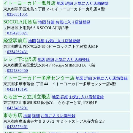
イトーヨーカドー曳舟店
地図
詳細
お気に入り店舗解除
東京都墨田区京島１丁目２-１イトーヨーカドー曳舟店４階
：
0356551051
SOCOLA用賀店
地図
詳細
お気に入り店舗登録
世田谷区上用賀6-6-6 SOCOLA用賀3階
：
0354265021
経堂駅前店
地図
詳細
お気に入り店舗登録
東京都世田谷区宮坂2-19-5ピーコックストア経堂店B1F
：
0354262431
レシピ下北沢店
地図
詳細
お気に入り店舗登録
東京都世田谷区北沢2-20-17 Ｒecipe SHIMOKITA 6階
：
0354330450
イトーヨーカドー多摩センター店
地図
詳細
お気に入り店舗登録
東京都多摩市落合1丁目44 イトーヨーカドー多摩センター店4階
：
0423110191
ららぽーと立川立飛店
地図
詳細
お気に入り店舗登録
東京都立川市泉町935番地の1 ららぽーと立川立飛1F
：
0425486201
東寺方店
地図
詳細
お気に入り店舗登録
東京都多摩市東寺方６６０?１ サミットストア東寺方店２F
：
0423573461