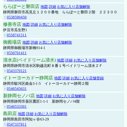
ららぽーと磐田店
地図
詳細
お気に入り店舗解除
静岡県磐田市高見丘１２００番地 ららぽーと磐田２階 ２２３００
：
0538590450
修善寺店
地図
詳細
お気に入り店舗解除
伊豆市瓜生野1
：
0558741511
御殿場店
地図
詳細
お気に入り店舗解除
静岡県御殿場市新橋914-1
：
0550701411
清水店(ベイドリーム清水)
地図
詳細
お気に入り店舗解除
静岡県静岡市清水区駒越北町８番１号ベイドリーム清水２Ｆ
：
0543370121
イトーヨーカドー静岡店
地図
詳細
お気に入り店舗登録
静岡市駿河区曲金3-1-5 イトーヨーカドー静岡２階
：
0546545631
新静岡セノバ店
地図
詳細
お気に入り店舗解除
静岡県静岡市葵区鷹匠1-1-1 新静岡セノバ4階
：
0546533301
島田店
地図
詳細
お気に入り店舗解除
静岡県島田市阿知ヶ谷63-29
：
0547337811