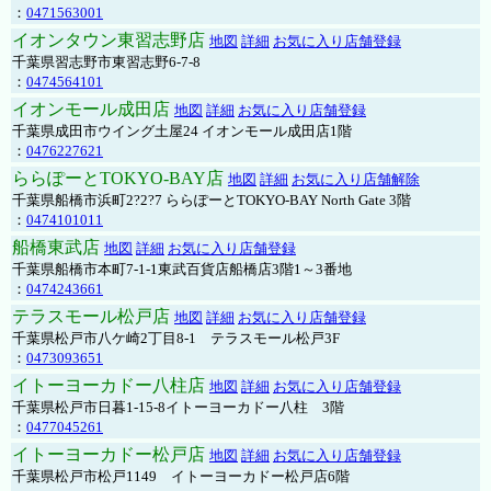
：
0471563001
イオンタウン東習志野店
地図
詳細
お気に入り店舗登録
千葉県習志野市東習志野6-7-8
：
0474564101
イオンモール成田店
地図
詳細
お気に入り店舗登録
千葉県成田市ウイング土屋24 イオンモール成田店1階
：
0476227621
ららぽーとTOKYO-BAY店
地図
詳細
お気に入り店舗解除
千葉県船橋市浜町2?2?7 ららぽーとTOKYO-BAY North Gate 3階
：
0474101011
船橋東武店
地図
詳細
お気に入り店舗登録
千葉県船橋市本町7-1-1東武百貨店船橋店3階1～3番地
：
0474243661
テラスモール松戸店
地図
詳細
お気に入り店舗登録
千葉県松戸市八ケ崎2丁目8-1 テラスモール松戸3F
：
0473093651
イトーヨーカドー八柱店
地図
詳細
お気に入り店舗登録
千葉県松戸市日暮1-15-8イトーヨーカドー八柱 3階
：
0477045261
イトーヨーカドー松戸店
地図
詳細
お気に入り店舗登録
千葉県松戸市松戸1149 イトーヨーカドー松戸店6階