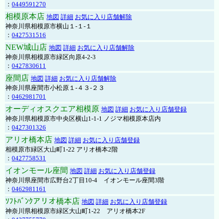
：
0449591270
相模原本店
地図
詳細
お気に入り店舗解除
神奈川県相模原市横山１-１-１
：
0427531516
NEW城山店
地図
詳細
お気に入り店舗解除
神奈川県相模原市緑区向原4-2-3
：
0427830611
座間店
地図
詳細
お気に入り店舗解除
神奈川県座間市小松原１-４３-２３
：
0462981701
オーディオスクエア相模原
地図
詳細
お気に入り店舗登録
神奈川県相模原市中央区横山1-1-1 ノジマ相模原本店内
：
0427301326
アリオ橋本店
地図
詳細
お気に入り店舗登録
相模原市緑区大山町1-22 アリオ橋本2階
：
0427758531
イオンモール座間
地図
詳細
お気に入り店舗登録
神奈川県座間市広野台2丁目10-4 イオンモール座間3階
：
0462981161
ｿﾌﾄﾊﾞﾝｸアリオ橋本店
地図
詳細
お気に入り店舗登録
神奈川県相模原市緑区大山町1-22 アリオ橋本2F