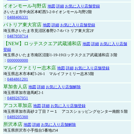
イオンモール与野店
地図
詳細
お気に入り店舗登録
さいたま市中央区本町西5-2-9イオンモール与野2階
：
0488406331
パトリア東大宮店
地図
詳細
お気に入り店舗登録
埼玉県さいたま市見沼区春野2-7-8パトリア東大宮2F
：
0487959714
【NEW】ロッテスクエア武蔵浦和店
地図
詳細
お気に入り店舗
登録
埼玉県さいたま市南区沼影1-19-19ロッテスクエア武蔵浦和店３階
：
0000000000
マルイファミリー志木店
地図
詳細
お気に入り店舗登録
埼玉県志木市本町5-26-1 マルイファミリー志木5階
：
0484861201
草加舎人店
地図
詳細
お気に入り店舗解除
埼玉県草加市遊馬町2-1
：
0489267051
アコス草加店
地図
詳細
お気に入り店舗登録
埼玉県草加市高砂２丁目７ー１ アコスショッピングセンター南館５階
：
0489205360
所沢本店
地図
詳細
お気に入り店舗解除
埼玉県所沢市小手指台5番地の4