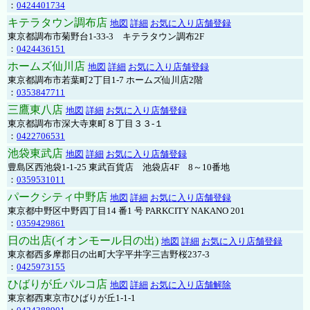
：
0424401734
キテラタウン調布店
地図
詳細
お気に入り店舗登録
東京都調布市菊野台1-33-3 キテラタウン調布2F
：
0424436151
ホームズ仙川店
地図
詳細
お気に入り店舗登録
東京都調布市若葉町2丁目1-7 ホームズ仙川店2階
：
0353847711
三鷹東八店
地図
詳細
お気に入り店舗登録
東京都調布市深大寺東町８丁目３３-１
：
0422706531
池袋東武店
地図
詳細
お気に入り店舗登録
豊島区西池袋1-1-25 東武百貨店 池袋店4F 8～10番地
：
0359531011
パークシティ中野店
地図
詳細
お気に入り店舗登録
東京都中野区中野四丁目14 番1 号 PARKCITY NAKANO 201
：
0359429861
日の出店(イオンモール日の出)
地図
詳細
お気に入り店舗登録
東京都西多摩郡日の出町大字平井字三吉野桜237-3
：
0425973155
ひばりが丘パルコ店
地図
詳細
お気に入り店舗解除
東京都西東京市ひばりが丘1-1-1