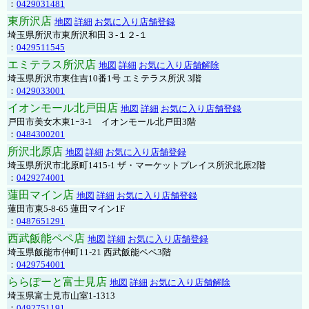
：
0429031481
東所沢店
地図
詳細
お気に入り店舗登録
埼玉県所沢市東所沢和田３-１２-１
：
0429511545
エミテラス所沢店
地図
詳細
お気に入り店舗解除
埼玉県所沢市東住吉10番1号 エミテラス所沢 3階
：
0429033001
イオンモール北戸田店
地図
詳細
お気に入り店舗登録
戸田市美女木東1ｰ3‐1 イオンモール北戸田3階
：
0484300201
所沢北原店
地図
詳細
お気に入り店舗登録
埼玉県所沢市北原町1415-1 ザ・マーケットプレイス所沢北原2階
：
0429274001
蓮田マイン店
地図
詳細
お気に入り店舗登録
蓮田市東5-8-65 蓮田マイン1F
：
0487651291
西武飯能ペペ店
地図
詳細
お気に入り店舗登録
埼玉県飯能市仲町11-21 西武飯能ペペ3階
：
0429754001
ららぽーと富士見店
地図
詳細
お気に入り店舗解除
埼玉県富士見市山室1-1313
：
0492751191