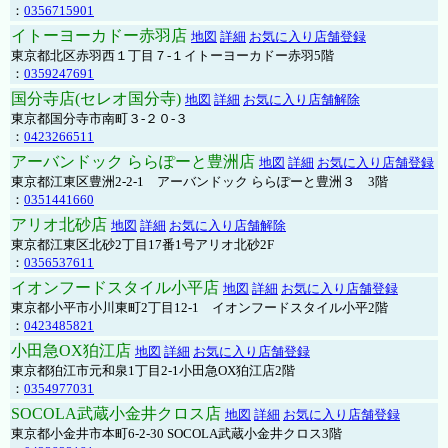
：
0356715901
イトーヨーカドー赤羽店
地図
詳細
お気に入り店舗登録
東京都北区赤羽西１丁目７-１イトーヨーカドー赤羽5階
：
0359247691
国分寺店(セレオ国分寺)
地図
詳細
お気に入り店舗解除
東京都国分寺市南町３-２０-３
：
0423266511
アーバンドック ららぽーと豊洲店
地図
詳細
お気に入り店舗登録
東京都江東区豊洲2-2-1 アーバンドック ららぽーと豊洲３ 3階
：
0351441660
アリオ北砂店
地図
詳細
お気に入り店舗解除
東京都江東区北砂2丁目17番1号アリオ北砂2F
：
0356537611
イオンフードスタイル小平店
地図
詳細
お気に入り店舗登録
東京都小平市小川東町2丁目12-1 イオンフードスタイル小平2階
：
0423485821
小田急OX狛江店
地図
詳細
お気に入り店舗登録
東京都狛江市元和泉1丁目2-1小田急OX狛江店2階
：
0354977031
SOCOLA武蔵小金井クロス店
地図
詳細
お気に入り店舗登録
東京都小金井市本町6-2-30 SOCOLA武蔵小金井クロス3階