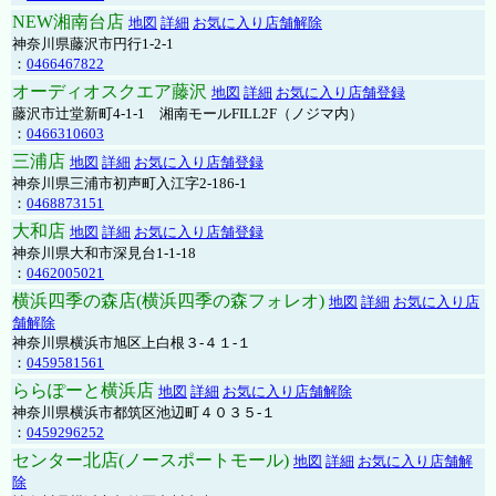
NEW湘南台店
地図
詳細
お気に入り店舗解除
神奈川県藤沢市円行1-2-1
：
0466467822
オーディオスクエア藤沢
地図
詳細
お気に入り店舗登録
藤沢市辻堂新町4-1-1 湘南モールFILL2F（ノジマ内）
：
0466310603
三浦店
地図
詳細
お気に入り店舗登録
神奈川県三浦市初声町入江字2-186-1
：
0468873151
大和店
地図
詳細
お気に入り店舗登録
神奈川県大和市深見台1-1-18
：
0462005021
横浜四季の森店(横浜四季の森フォレオ)
地図
詳細
お気に入り店
舗解除
神奈川県横浜市旭区上白根３-４１-１
：
0459581561
ららぽーと横浜店
地図
詳細
お気に入り店舗解除
神奈川県横浜市都筑区池辺町４０３５-１
：
0459296252
センター北店(ノースポートモール)
地図
詳細
お気に入り店舗解
除