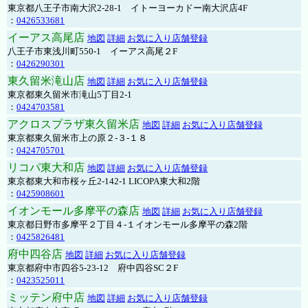
東京都八王子市南大沢2-28-1 イトーヨーカドー南大沢店4F
：
0426533681
イーアス高尾店
地図
詳細
お気に入り店舗登録
八王子市東浅川町550-1 イーアス高尾２F
：
0426290301
東久留米滝山店
地図
詳細
お気に入り店舗登録
東京都東久留米市滝山5丁目2-1
：
0424703581
アクロスプラザ東久留米店
地図
詳細
お気に入り店舗登録
東京都東久留米市上の原２-３-１８
：
0424705701
リコパ東大和店
地図
詳細
お気に入り店舗登録
東京都東大和市桜ヶ丘2-142-1 LICOPA東大和2階
：
0425908601
イオンモール多摩平の森店
地図
詳細
お気に入り店舗登録
東京都日野市多摩平２丁目４-１イオンモール多摩平の森2階
：
0425826481
府中四谷店
地図
詳細
お気に入り店舗登録
東京都府中市四谷5-23-12 府中四谷SC２F
：
0423525011
ミッテン府中店
地図
詳細
お気に入り店舗登録