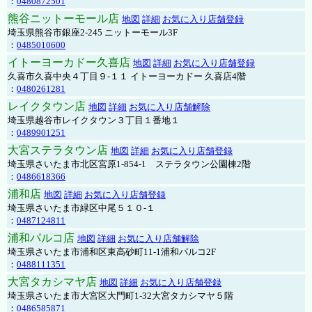
：
0480872501
熊谷ニットーモール店
地図
詳細
お気に入り店舗登録
埼玉県熊谷市銀座2-245 ニットーモール3F
：
0485010600
イトーヨーカドー久喜店
地図
詳細
お気に入り店舗登録
久喜市久喜中央４丁目９-１１ イトーヨーカドー 久喜店4階
：
0480261281
レイクタウン店
地図
詳細
お気に入り店舗解除
埼玉県越谷市レイクタウン３丁目１番地１
：
0489901251
大宮ステラタウン店
地図
詳細
お気に入り店舗登録
埼玉県さいたま市北区宮原1-854-1 ステラタウン公園棟2階
：
0486618366
浦和店
地図
詳細
お気に入り店舗登録
埼玉県さいたま市緑区中尾５１０-１
：
0487124811
浦和パルコ店
地図
詳細
お気に入り店舗解除
埼玉県さいたま市浦和区東高砂町11-1浦和パルコ2F
：
0488111351
大宮タカシマヤ店
地図
詳細
お気に入り店舗登録
埼玉県さいたま市大宮区大門町1-32大宮タカシマヤ５階
：
0486585871