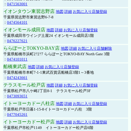
：
0471563001
イオンタウン東習志野店
地図
詳細
お気に入り店舗登録
千葉県習志野市東習志野6-7-8
：
0474564101
イオンモール成田店
地図
詳細
お気に入り店舗登録
千葉県成田市ウイング土屋24 イオンモール成田店1階
：
0476227621
ららぽーとTOKYO-BAY店
地図
詳細
お気に入り店舗解除
千葉県船橋市浜町2?2?7 ららぽーとTOKYO-BAY North Gate 3階
：
0474101011
船橋東武店
地図
詳細
お気に入り店舗登録
千葉県船橋市本町7-1-1東武百貨店船橋店3階1～3番地
：
0474243661
テラスモール松戸店
地図
詳細
お気に入り店舗登録
千葉県松戸市八ケ崎2丁目8-1 テラスモール松戸3F
：
0473093651
イトーヨーカドー八柱店
地図
詳細
お気に入り店舗登録
千葉県松戸市日暮1-15-8イトーヨーカドー八柱 3階
：
0477045261
イトーヨーカドー松戸店
地図
詳細
お気に入り店舗登録
千葉県松戸市松戸1149 イトーヨーカドー松戸店6階