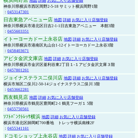
横浜岡野店
地図
詳細
お気に入り店舗登録
神奈川県横浜市西区岡野2-5-18 サミット横浜岡野1階
：
0453147301
日吉東急アベニュー店
地図
詳細
お気に入り店舗登録
神奈川県横浜市港北区日吉2-1-1日吉東急アベニュー 本館3階
：
0455603351
イトーヨーカドー上永谷店
地図
詳細
お気に入り店舗登録
神奈川県横浜市港南区丸山台1-12イトーヨーカドー上永谷3階
：
0458403671
アピタ金沢文庫店
地図
詳細
お気に入り店舗登録
神奈川県横浜市金沢区釜利谷東2丁目１-１アピタ金沢文庫３階
：
0457801261
ジョイナステラス二俣川店
地図
詳細
お気に入り店舗登録
横浜市旭区二俣川2-50-14ジョイナステラス二俣川 3階
：
0453662281
西友鶴見店
地図
詳細
お気に入り店舗登録
神奈川県横浜市鶴見区豊岡町2-1 鶴見フーガ１ 5階
：
0455750561
ｿﾌﾄﾊﾞﾝｸﾄﾚｯｻ横浜
地図
詳細
お気に入り店舗登録
横浜市港北区師岡町700番地 トレッサ横浜南棟2F
：
0455341161
ドコモショップ上永谷店
地図
詳細
お気に入り店舗登録