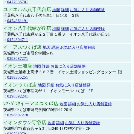
：
0477035701
ユアエルム八千代台店
地図
詳細
お気に入り店舗解除
千葉県八千代市八千代台東1丁目1-10 ３階
：
0474861191
イオン八千代緑が丘店
地図
詳細
お気に入り店舗登録
千葉県八千代市緑が丘２丁目１番３ イオン八千代緑が丘３F
：
0474804711
イーアスつくば店
地図
詳細
お気に入り店舗解除
茨城県つくば市研究学園5-19
：
0298687271
イオン土浦店
地図
詳細
お気に入り店舗解除
茨城県土浦市上高津３６７番 イオン土浦ショッピングセンター1階
：
0298355251
イオンつくば店
地図
詳細
お気に入り店舗登録
茨城県つくば市稲岡66-1 イオンモールつくば 3F
：
0298392241
ｿﾌﾄﾊﾞﾝｸイーアスつくば店
地図
詳細
お気に入り店舗登録
茨城県つくば市研究学園C50街区1-2010
：
0298687278
イオンタウン守谷店
地図
詳細
お気に入り店舗登録
茨城県守谷市百合ヶ丘3丁目249-1ｲｵﾝﾀｳﾝ守谷・2F
：
0297210701