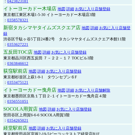
：
0423823181
イトーヨーカドー木場店
地図
詳細
お気に入り店舗登録
東京都江東区木場1-5-30 イトーヨーカドー木場店3階
：
0358578321
新宿タカシマヤタイムズスクエア店
地図
詳細
お気に入り店舗登
録
渋谷区千駄ヶ谷5丁目24番2号 タカシマヤタイムズスクエア本館11階
：
0353627221
五反田TOC店
地図
詳細
お気に入り店舗登録
東京都品川区西五反田 ７－２２－１７ TOCビル3階
：
0363846612
荻窪駅前店
地図
詳細
お気に入り店舗登録
東京都杉並区上萩1-9-1 タウンセブン６F
：
0353475121
イトーヨーカドー曳舟店
地図
詳細
お気に入り店舗解除
東京都墨田区京島１丁目２-１イトーヨーカドー曳舟店４階
：
0356551051
SOCOLA用賀店
地図
詳細
お気に入り店舗登録
世田谷区上用賀6-6-6 SOCOLA用賀3階
：
0354265021
経堂駅前店
地図
詳細
お気に入り店舗登録
東京都世田谷区宮坂2-19-5ピーコックストア経堂店B1F