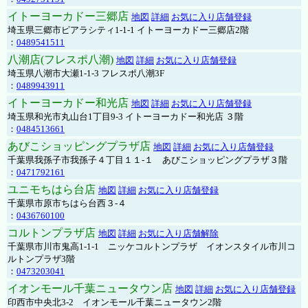
イトーヨーカドー三郷店
地図
詳細
お気に入り店舗登録
埼玉県三郷市ピアラシティ1-1-1 イトーヨーカドー三郷店2階
：
0489541511
八潮店(フレスポ八潮)
地図
詳細
お気に入り店舗登録
埼玉県八潮市大瀬1-1-3 フレスポ八潮3F
：
0489943911
イトーヨーカドー和光店
地図
詳細
お気に入り店舗登録
埼玉県和光市丸山台1丁目9-3 イトーヨーカドー和光店 ３階
：
0484513661
あびこショッピングプラザ店
地図
詳細
お気に入り店舗登録
千葉県我孫子市我孫子４丁目１１-１ あびこショッピングプラザ３階
：
0471792161
ユニモちはら台店
地図
詳細
お気に入り店舗登録
千葉県市原市ちはら台西３-４
：
0436760100
コルトンプラザ店
地図
詳細
お気に入り店舗解除
千葉県市川市鬼高1-1-1 ニッケコルトンプラザ イオンスタイル市川コ
ルトンプラザ3階
：
0473203041
イオンモール千葉ニュータウン店
地図
詳細
お気に入り店舗登録
印西市中央北3-2 イオンモール千葉ニュータウン2階