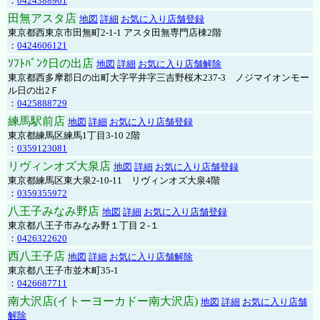
：
0424388901
田無アスタ店
地図
詳細
お気に入り店舗登録
東京都西東京市田無町2-1-1 アスタ田無専門店棟2階
：
0424606121
ｿﾌﾄﾊﾞﾝｸ日の出店
地図
詳細
お気に入り店舗解除
東京都西多摩郡日の出町大字平井字三吉野桜木237-3 ノジマイオンモー
ル日の出2Ｆ
：
0425888729
練馬駅前店
地図
詳細
お気に入り店舗登録
東京都練馬区練馬1丁目3-10 2階
：
0359123081
リヴィンオズ大泉店
地図
詳細
お気に入り店舗登録
東京都練馬区東大泉2-10-11 リヴィンオズ大泉4階
：
0359355972
八王子みなみ野店
地図
詳細
お気に入り店舗登録
東京都八王子市みなみ野１丁目２-１
：
0426322620
西八王子店
地図
詳細
お気に入り店舗解除
東京都八王子市並木町35-1
：
0426687711
南大沢店(イトーヨーカドー南大沢店)
地図
詳細
お気に入り店舗
解除