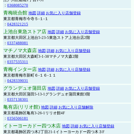
：
0368085270
青梅統合館
地図
詳細
お気に入り店舗登録
東京都青梅市今寺５-１-１
：
0428321215
上池台東急ストア店
地図
詳細
お気に入り店舗登録
東京都大田区上池台5-23-5東急ストア上池台店2階
：
0337488081
マチノマ大森店
地図
詳細
お気に入り店舗登録
東京都大田区大森町3-1-38マチノマ大森2階
：
0357535311
青梅インター店
地図
詳細
お気に入り店舗登録
東京都青梅市新町６-１６-１１
：
0428339031
グランデュオ蒲田店
地図
詳細
お気に入り店舗登録
東京都大田区蒲田5-13-1グランデュオ蒲田東館3階
：
0357138301
亀有店(リリオ館)
地図
詳細
お気に入り店舗解除
東京都葛飾区亀有3-26-1リリオ館4F
：
0356506181
イトーヨーカドー四つ木店
地図
詳細
お気に入り店舗登録
東京都葛飾区四つ木2丁目21-1イトーヨーカドー四つ木３F