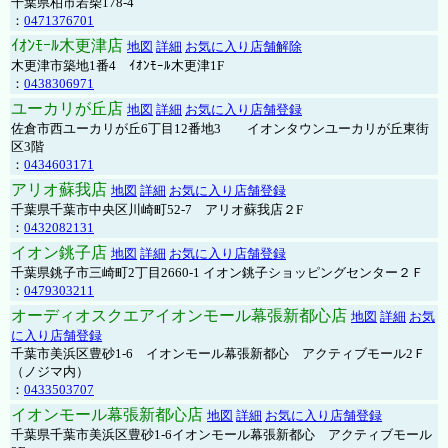
千葉県柏市若柴178-4
：
0471376701
ｲｵﾝﾓｰﾙ木更津店
地図
詳細
お気に入り店舗解除
木更津市築地1番4 ｲｵﾝﾓｰﾙ木更津1F
：
0438306971
ユーカリが丘店
地図
詳細
お気に入り店舗登録
佐倉市西ユーカリが丘6丁目12番地3 イオンタウンユーカリが丘東街
区3階
：
0434603171
アリオ蘇我店
地図
詳細
お気に入り店舗登録
千葉県千葉市中央区川崎町52-7 アリオ蘇我店２F
：
0432082131
イオン銚子店
地図
詳細
お気に入り店舗登録
千葉県銚子市三崎町2丁目2660-1 イオン銚子ショッピングセンター２Ｆ
：
0479303211
オーディオスクエアイオンモール幕張新都心店
地図
詳細
お気
に入り店舗登録
千葉市美浜区豊砂1-6 イオンモール幕張新都心 アクティブモール2Ｆ
（ノジマ内）
：
0433503707
イオンモール幕張新都心店
地図
詳細
お気に入り店舗登録
千葉県千葉市美浜区豊砂1-6イオンモール幕張新都心 アクティブモール