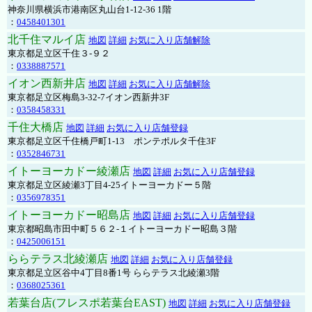
神奈川県横浜市港南区丸山台1-12-36 1階
：
0458401301
北千住マルイ店
地図
詳細
お気に入り店舗解除
東京都足立区千住３-９２
：
0338887571
イオン西新井店
地図
詳細
お気に入り店舗解除
東京都足立区梅島3-32-7イオン西新井3F
：
0358458331
千住大橋店
地図
詳細
お気に入り店舗登録
東京都足立区千住橋戸町1-13 ポンテポルタ千住3F
：
0352846731
イトーヨーカドー綾瀬店
地図
詳細
お気に入り店舗登録
東京都足立区綾瀬3丁目4-25イトーヨーカドー５階
：
0356978351
イトーヨーカドー昭島店
地図
詳細
お気に入り店舗登録
東京都昭島市田中町５６２-１イトーヨーカドー昭島３階
：
0425006151
ららテラス北綾瀬店
地図
詳細
お気に入り店舗登録
東京都足立区谷中4丁目8番1号 ららテラス北綾瀬3階
：
0368025361
若葉台店(フレスポ若葉台EAST)
地図
詳細
お気に入り店舗登録