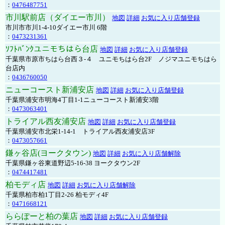
：
0476487751
市川駅前店（ダイエー市川）
地図
詳細
お気に入り店舗登録
市川市市川1-4-10ダイエー市川 6階
：
0473231361
ｿﾌﾄﾊﾞﾝｸユニモちはら台店
地図
詳細
お気に入り店舗登録
千葉県市原市ちはら台西３-４ ユニモちはら台2F ノジマユニモちはら
台店内
：
0436760050
ニューコースト新浦安店
地図
詳細
お気に入り店舗登録
千葉県浦安市明海4丁目1-1ニューコースト新浦安3階
：
0473063401
トライアル西友浦安店
地図
詳細
お気に入り店舗登録
千葉県浦安市北栄1-14-1 トライアル西友浦安店3F
：
0473057661
鎌ヶ谷店(ヨークタウン)
地図
詳細
お気に入り店舗解除
千葉県鎌ヶ谷東道野辺5-16-38 ヨークタウン2F
：
0474417481
柏モディ店
地図
詳細
お気に入り店舗解除
千葉県柏市柏1丁目2-26 柏モディ4F
：
0471668121
ららぽーと柏の葉店
地図
詳細
お気に入り店舗登録