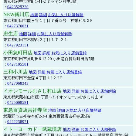
東京都府中市宮町1-41-2 ミッテン府中5階
：
0423525220
NEW鶴川店
地図
詳細
お気に入り店舗解除
東京都町田市能ヶ谷１丁目７番５号 神栄ビル２F
：
0427376031
忠生店
地図
詳細
お気に入り店舗解除
東京都町田市木曽西２丁目１７-２１
：
0427923151
小田急町田店
地図
詳細
お気に入り店舗登録
東京都町田市原町田6-12-20 小田急百貨店町田店7階
：
0427105581
三和小川店
地図
詳細
お気に入り店舗登録
東京都町田市金森４丁目１?２ 2F
：
0427068343
イオンモールむさし村山店
地図
詳細
お気に入り店舗解除
東京都武蔵村山市榎1丁目1-3 イオンモールむさし村山3F
：
0425668581
東急百貨店吉祥寺店
地図
詳細
お気に入り店舗登録
武蔵野市吉祥寺本町2-3-1 東急百貨店吉祥寺店5階
：
0422238971
イトーヨーカドー武蔵境店
地図
詳細
お気に入り店舗登録
東京都武蔵野市境南町２丁目３?６ イトーヨーカドー 武蔵境店 西館5階