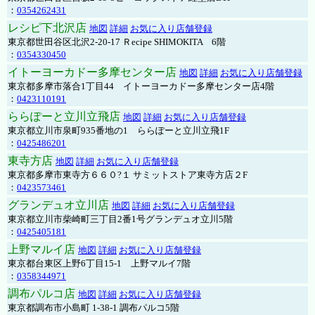
：
0354262431
レシピ下北沢店
地図
詳細
お気に入り店舗登録
東京都世田谷区北沢2-20-17 Ｒecipe SHIMOKITA 6階
：
0354330450
イトーヨーカドー多摩センター店
地図
詳細
お気に入り店舗登録
東京都多摩市落合1丁目44 イトーヨーカドー多摩センター店4階
：
0423110191
ららぽーと立川立飛店
地図
詳細
お気に入り店舗登録
東京都立川市泉町935番地の1 ららぽーと立川立飛1F
：
0425486201
東寺方店
地図
詳細
お気に入り店舗登録
東京都多摩市東寺方６６０?１ サミットストア東寺方店２F
：
0423573461
グランデュオ立川店
地図
詳細
お気に入り店舗登録
東京都立川市柴崎町三丁目2番1号グランデュオ立川5階
：
0425405181
上野マルイ店
地図
詳細
お気に入り店舗登録
東京都台東区上野6丁目15-1 上野マルイ7階
：
0358344971
調布パルコ店
地図
詳細
お気に入り店舗登録
東京都調布市小島町 1-38-1 調布パルコ5階