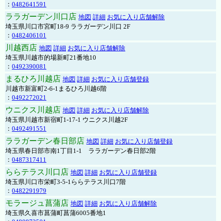
：
0482641591
ララガーデン川口店
地図
詳細
お気に入り店舗解除
埼玉県川口市宮町18-9 ララガーデン川口 2F
：
0482406101
川越西店
地図
詳細
お気に入り店舗解除
埼玉県川越市的場新町21番地10
：
0492390081
まるひろ川越店
地図
詳細
お気に入り店舗登録
川越市新富町2-6-1まるひろ川越6階
：
0492272021
ウニクス川越店
地図
詳細
お気に入り店舗解除
埼玉県川越市新宿町1-17-1 ウニクス川越2F
：
0492491551
ララガーデン春日部店
地図
詳細
お気に入り店舗登録
埼玉県春日部市南1丁目1-1 ララガーデン春日部2階
：
0487317411
ららテラス川口店
地図
詳細
お気に入り店舗登録
埼玉県川口市栄町3-5-1ららテラス川口7階
：
0482291979
モラージュ菖蒲店
地図
詳細
お気に入り店舗解除
埼玉県久喜市菖蒲町菖蒲6005番地1