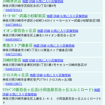
川崎水沢店
地図
詳細
お気に入り店舗登録
神奈川県川崎市宮前区水沢2丁目3番8号
：
0449781611
ｲﾄｰﾖｰｶﾄﾞｰ武蔵小杉駅前店
地図
詳細
お気に入り店舗登録
神奈川県川崎市中原区小杉町3-420イトーヨーカドー武蔵小杉駅前店5階
：
0447380611
イオン新百合ヶ丘店
地図
詳細
お気に入り店舗登録
神奈川県川崎市麻生区上麻生1-19イオン新百合ヶ丘5F
：
0449590071
東急ストア鎌倉店
地図
詳細
お気に入り店舗登録
神奈川県鎌倉市小町1丁目2-12東急ストア鎌倉店5階
：
0467237481
川崎枡形店
地図
詳細
お気に入り店舗登録
神奈川県川崎市多摩区枡形1丁目5番1号ヤオコー川崎枡形店3F
：
0449333315
クロス向ヶ丘店
地図
詳細
お気に入り店舗登録
神奈川県川崎市多摩区登戸2779-1 クロス向ヶ丘3階
：
0449118671
ｿﾌﾄﾊﾞﾝｸ新百合ヶ丘店(小田急新百合ヶ丘エルミロード)
地図
詳細
お気に入り店舗登録
神奈川県川崎市麻生区上麻生１-４-１ 小田急新百合ヶ丘エルミロード4
Ｆ