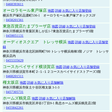
：
0468393611
オーロラモール東戸塚店
地図
詳細
お気に入り店舗登録
横浜市戸塚区品濃町536-1 オーロラモール東戸塚アネックス2F
：
0458201561
東急百貨店たまプラーザ店
地図
詳細
お気に入り店舗登録
神奈川県横浜市青葉区美しが丘1-7東急百貨店たまプラーザ5階
：
0459051131
オーディオスクエア トレッサ横浜
地図
詳細
お気に入り店舗登
録
神奈川県横浜市港北区師岡町700 トレッサ横浜南棟3階 ノジマ トレッサ
横浜店内
：
0455335629
コースカベイサイド横須賀店
地図
詳細
お気に入り店舗登録
神奈川県横須賀市本町２-１-１２コースカベイサイドストアーズ3階
：
0468201511
権太坂店
地図
詳細
お気に入り店舗解除
神奈川県横浜市保土ケ谷区権太坂 3-1-3
：
0457305731
ホームズ鶴見店
地図
詳細
お気に入り店舗解除
神奈川県横浜市鶴見区岸谷3丁目9-1 島忠ホームズ横浜鶴見店2階
：
0455842261