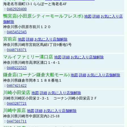
海老名市扇町13-1 ららぽーと海老名4F
：
0462920400
鴨宮店(小田原シティーモールフレスポ)
地図
詳細
お気に入り店
舗解除
神奈川県小田原市前川１２０
：
0465452345
宮前店
地図
詳細
お気に入り店舗解除
神奈川県川崎市宮前区馬絹1丁目9番地5号
：
0448718371
マルイファミリー溝口店
地図
詳細
お気に入り店舗解除
神奈川県川崎市高津区溝口１-４-１
：
0448222525
鎌倉店(コーナン鎌倉大船モール)
地図
詳細
お気に入り店舗解除
神奈川県鎌倉市岡本１１８８番地１
：
0467421422
川崎小田栄店
地図
詳細
お気に入り店舗解除
川崎市川崎区小田栄２‐３‐１ コーナン川崎小田栄店２Ｆ
：
0443287721
川崎中原店
地図
詳細
お気に入り店舗解除
神奈川県川崎市中原区宮内2-25-18
：
0447501711