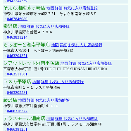
：
0427755770
そよら湘南茅ヶ崎店
地図
詳細
お気に入り店舗登録
神奈川県茅ヶ崎市茅ヶ崎2‐7‐71 そよら湘南茅ヶ崎３F
：
0467846080
秦野店
地図
詳細
お気に入り店舗登録
神奈川県秦野市曽屋４７８４
：
0463831214
ららぽーと湘南平塚店
地図
詳細
お気に入り店舗登録
平塚市天沼10-1 ららぽーと湘南平塚3階
：
0463204371
ジアウトレット湘南平塚店
地図
詳細
お気に入り店舗登録
平塚市大神8丁目1番1号 THE OUTLETS SHONAN HIRATSUKA
：
0463511581
ラスカ平塚店
地図
詳細
お気に入り店舗登録
平塚市宝町１－１ ラスカ平塚 4階
：
0463205581
藤沢店
地図
詳細
お気に入り店舗解除
神奈川県藤沢市辻堂新町４-１-１
：
0466316377
テラスモール湘南店
地図
詳細
お気に入り店舗解除
神奈川県藤沢市辻堂神台1丁目3番1号 テラスモール湘南4F
：
0466381251