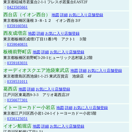
東京都稲城市若葉台2-1-1 フレスポ若葉台EAST2F
：
0423505661
西台店（イオン西台）
地図
詳細
お気に入り店舗登録
東京都板橋区蓮根３-８-１２ イオン西台３F
：
0359160561
西友成増店
地図
詳細
お気に入り店舗登録
東京都板橋区成増3丁目11番3号 アクト1 ３階
：
0359040831
板橋前野町店
地図
詳細
お気に入り店舗登録
東京都板橋区前野町3-20-1ヒューリック志村坂上2階
：
0359183031
オーディオスクエア池袋東武店
地図
詳細
お気に入り店舗登録
東京都豊島区西池袋1-1-25 東武百貨店 池袋店 4F
：
0359531011
葛西店
地図
詳細
お気に入り店舗登録
江戸川区東葛西9-3-3 アリオ葛西店2F
：
0356677301
イトーヨーカドー小岩店
地図
詳細
お気に入り店舗登録
東京都江戸川区西小岩1-24-1イトーヨーカドー小岩5階
：
0356125051
イオン船堀店
地図
詳細
お気に入り店舗登録
江戸川区船堀1丁目1-51