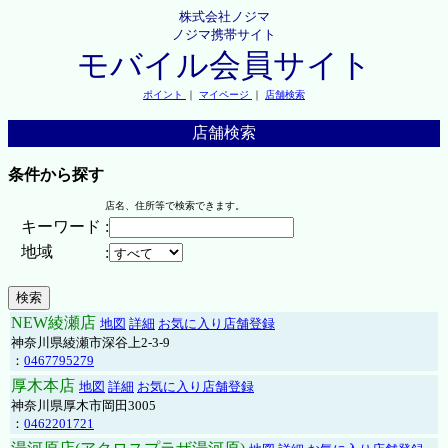
株式会社ノジマ
ノジマ携帯サイト
モバイル会員サイト
ポイント
｜
マイページ
｜
店舗検索
店舗検索
条件から探す
店名、住所等で検索できます。
キーワード
:
地域
:
NEW綾瀬店
地図
詳細
お気に入り店舗登録
神奈川県綾瀬市深谷上2-3-9
：
0467795279
厚木本店
地図
詳細
お気に入り店舗登録
神奈川県厚木市岡田3005
：
0462201721