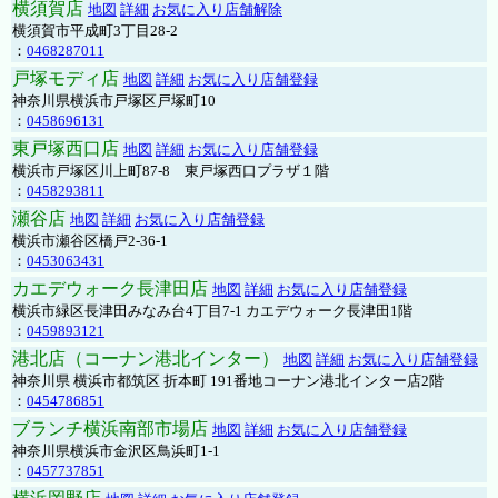
横須賀店
地図
詳細
お気に入り店舗解除
横須賀市平成町3丁目28-2
：
0468287011
戸塚モディ店
地図
詳細
お気に入り店舗登録
神奈川県横浜市戸塚区戸塚町10
：
0458696131
東戸塚西口店
地図
詳細
お気に入り店舗登録
横浜市戸塚区川上町87-8 東戸塚西口プラザ１階
：
0458293811
瀬谷店
地図
詳細
お気に入り店舗登録
横浜市瀬谷区橋戸2-36-1
：
0453063431
カエデウォーク長津田店
地図
詳細
お気に入り店舗登録
横浜市緑区長津田みなみ台4丁目7-1 カエデウォーク長津田1階
：
0459893121
港北店（コーナン港北インター）
地図
詳細
お気に入り店舗登録
神奈川県 横浜市都筑区 折本町 191番地コーナン港北インター店2階
：
0454786851
ブランチ横浜南部市場店
地図
詳細
お気に入り店舗登録
神奈川県横浜市金沢区鳥浜町1-1
：
0457737851