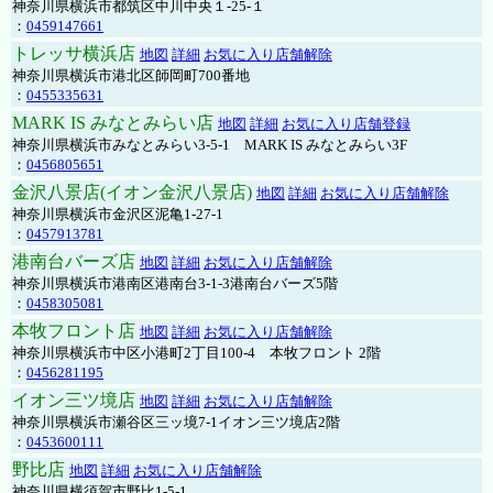
神奈川県横浜市都筑区中川中央１-25-１
：
0459147661
トレッサ横浜店
地図
詳細
お気に入り店舗解除
神奈川県横浜市港北区師岡町700番地
：
0455335631
MARK IS みなとみらい店
地図
詳細
お気に入り店舗登録
神奈川県横浜市みなとみらい3-5-1 MARK IS みなとみらい3F
：
0456805651
金沢八景店(イオン金沢八景店)
地図
詳細
お気に入り店舗解除
神奈川県横浜市金沢区泥亀1-27-1
：
0457913781
港南台バーズ店
地図
詳細
お気に入り店舗解除
神奈川県横浜市港南区港南台3-1-3港南台バーズ5階
：
0458305081
本牧フロント店
地図
詳細
お気に入り店舗解除
神奈川県横浜市中区小港町2丁目100-4 本牧フロント 2階
：
0456281195
イオン三ツ境店
地図
詳細
お気に入り店舗解除
神奈川県横浜市瀬谷区三ッ境7-1イオン三ツ境店2階
：
0453600111
野比店
地図
詳細
お気に入り店舗解除
神奈川県横須賀市野比1-5-1