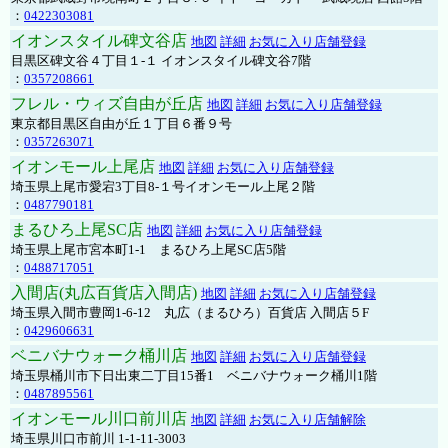
：
0422303081
イオンスタイル碑文谷店
地図
詳細
お気に入り店舗登録
目黒区碑文谷４丁目１-１ イオンスタイル碑文谷7階
：
0357208661
フレル・ウィズ自由が丘店
地図
詳細
お気に入り店舗登録
東京都目黒区自由が丘１丁目６番９号
：
0357263071
イオンモール上尾店
地図
詳細
お気に入り店舗登録
埼玉県上尾市愛宕3丁目8-１号イオンモール上尾２階
：
0487790181
まるひろ上尾SC店
地図
詳細
お気に入り店舗登録
埼玉県上尾市宮本町1-1 まるひろ上尾SC店5階
：
0488717051
入間店(丸広百貨店入間店)
地図
詳細
お気に入り店舗登録
埼玉県入間市豊岡1-6-12 丸広（まるひろ）百貨店 入間店５F
：
0429606631
ベニバナウォーク桶川店
地図
詳細
お気に入り店舗登録
埼玉県桶川市下日出東二丁目15番1 ベニバナウォーク桶川1階
：
0487895561
イオンモール川口前川店
地図
詳細
お気に入り店舗解除
埼玉県川口市前川 1-1-11-3003