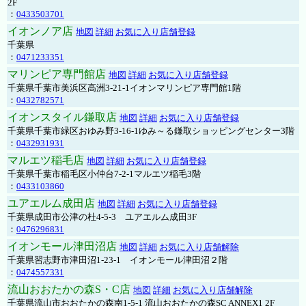
2F
：
0433503701
イオンノア店
地図
詳細
お気に入り店舗登録
千葉県
：
0471233351
マリンピア専門館店
地図
詳細
お気に入り店舗登録
千葉県千葉市美浜区高洲3-21-1イオンマリンピア専門館1階
：
0432782571
イオンスタイル鎌取店
地図
詳細
お気に入り店舗登録
千葉県千葉市緑区おゆみ野3-16-1ゆみ～る鎌取ショッピングセンター3階
：
0432931931
マルエツ稲毛店
地図
詳細
お気に入り店舗登録
千葉県千葉市稲毛区小仲台7-2-1マルエツ稲毛3階
：
0433103860
ユアエルム成田店
地図
詳細
お気に入り店舗登録
千葉県成田市公津の杜4-5-3 ユアエルム成田3F
：
0476296831
イオンモール津田沼店
地図
詳細
お気に入り店舗解除
千葉県習志野市津田沼1-23-1 イオンモール津田沼２階
：
0474557331
流山おおたかの森S・C店
地図
詳細
お気に入り店舗解除
千葉県流山市おおたかの森南1-5-1 流山おおたかの森SC ANNEX1 2F