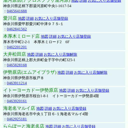
湯河原店(アクロスプラザ湯河原)
地図
詳細
お気に入り店舗登録
神奈川県足柄下郡湯河原町中央1-1617-54
：
0465641688
愛川店
地図
詳細
お気に入り店舗登録
神奈川県愛甲郡愛川町中津９７５-１
：
0462841562
本厚木ミロード店
地図
詳細
お気に入り店舗登録
厚木市中町2-2-1 本厚木ミロード2 6F
：
0462201201
大井松田店
地図
詳細
お気に入り店舗解除
神奈川県足柄上郡大井町金子字中の町325-1
：
0465828168
伊勢原店(エムアイプラザ)
地図
詳細
お気に入り店舗解除
神奈川県伊勢原市板戸８
：
0463911214
イトーヨーカドー伊勢原店
地図
詳細
お気に入り店舗登録
神奈川県伊勢原市桜台1-8-1 イトーヨーカドー伊勢原4階
：
0463920161
海老名マルイ店
地図
詳細
お気に入り店舗登録
神奈川県海老名市中央１丁目６-１海老名マルイ4階
：
0462925181
ららぽーと海老名店
地図
詳細
お気に入り店舗登録