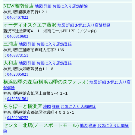
NEW湘南台店
地図
詳細
お気に入り店舗解除
神奈川県藤沢市円行1-2-1
：
0466467822
オーディオスクエア藤沢
地図
詳細
お気に入り店舗登録
藤沢市辻堂新町4-1-1 湘南モールFILL2F（ノジマ内）
：
0466310603
三浦店
地図
詳細
お気に入り店舗登録
神奈川県三浦市初声町入江字2-186-1
：
0468873151
大和店
地図
詳細
お気に入り店舗登録
神奈川県大和市深見台1-1-18
：
0462005021
横浜四季の森店(横浜四季の森フォレオ)
地図
詳細
お気に入り店
舗解除
神奈川県横浜市旭区上白根３-４１-１
：
0459581561
ららぽーと横浜店
地図
詳細
お気に入り店舗解除
神奈川県横浜市都筑区池辺町４０３５-１
：
0459296252
センター北店(ノースポートモール)
地図
詳細
お気に入り店舗解
除