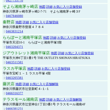
：
0427755770
そよら湘南茅ヶ崎店
地図
詳細
お気に入り店舗登録
神奈川県茅ヶ崎市茅ヶ崎2‐7‐71 そよら湘南茅ヶ崎３F
：
0467846080
秦野店
地図
詳細
お気に入り店舗登録
神奈川県秦野市曽屋４７８４
：
0463831214
ららぽーと湘南平塚店
地図
詳細
お気に入り店舗登録
平塚市天沼10-1 ららぽーと湘南平塚3階
：
0463204371
ジアウトレット湘南平塚店
地図
詳細
お気に入り店舗登録
平塚市大神8丁目1番1号 THE OUTLETS SHONAN HIRATSUKA
：
0463511581
ラスカ平塚店
地図
詳細
お気に入り店舗登録
平塚市宝町１－１ ラスカ平塚 4階
：
0463205581
藤沢店
地図
詳細
お気に入り店舗解除
神奈川県藤沢市辻堂新町４-１-１
：
0466316377
テラスモール湘南店
地図
詳細
お気に入り店舗解除
神奈川県藤沢市辻堂神台1丁目3番1号 テラスモール湘南4F
：
0466381251