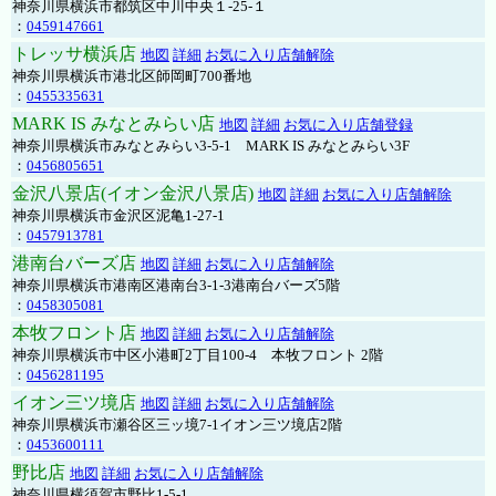
神奈川県横浜市都筑区中川中央１-25-１
：
0459147661
トレッサ横浜店
地図
詳細
お気に入り店舗解除
神奈川県横浜市港北区師岡町700番地
：
0455335631
MARK IS みなとみらい店
地図
詳細
お気に入り店舗登録
神奈川県横浜市みなとみらい3-5-1 MARK IS みなとみらい3F
：
0456805651
金沢八景店(イオン金沢八景店)
地図
詳細
お気に入り店舗解除
神奈川県横浜市金沢区泥亀1-27-1
：
0457913781
港南台バーズ店
地図
詳細
お気に入り店舗解除
神奈川県横浜市港南区港南台3-1-3港南台バーズ5階
：
0458305081
本牧フロント店
地図
詳細
お気に入り店舗解除
神奈川県横浜市中区小港町2丁目100-4 本牧フロント 2階
：
0456281195
イオン三ツ境店
地図
詳細
お気に入り店舗解除
神奈川県横浜市瀬谷区三ッ境7-1イオン三ツ境店2階
：
0453600111
野比店
地図
詳細
お気に入り店舗解除
神奈川県横須賀市野比1-5-1