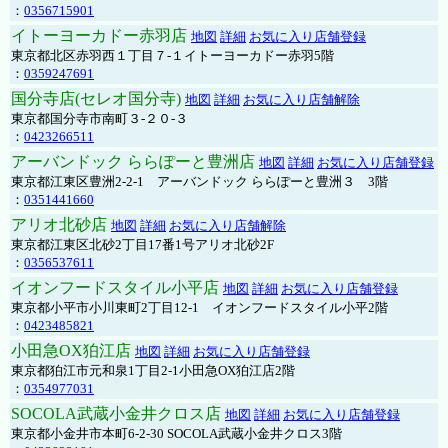
：
0356715901
イトーヨーカドー赤羽店
地図
詳細
お気に入り店舗登録
東京都北区赤羽西１丁目７-１イトーヨーカドー赤羽5階
：
0359247691
国分寺店(セレオ国分寺)
地図
詳細
お気に入り店舗解除
東京都国分寺市南町３-２０-３
：
0423266511
アーバンドック ららぽーと豊洲店
地図
詳細
お気に入り店舗登録
東京都江東区豊洲2-2-1 アーバンドック ららぽーと豊洲３ 3階
：
0351441660
アリオ北砂店
地図
詳細
お気に入り店舗解除
東京都江東区北砂2丁目17番1号アリオ北砂2F
：
0356537611
イオンフードスタイル小平店
地図
詳細
お気に入り店舗登録
東京都小平市小川東町2丁目12-1 イオンフードスタイル小平2階
：
0423485821
小田急OX狛江店
地図
詳細
お気に入り店舗登録
東京都狛江市元和泉1丁目2-1小田急OX狛江店2階
：
0354977031
SOCOLA武蔵小金井クロス店
地図
詳細
お気に入り店舗登録
東京都小金井市本町6-2-30 SOCOLA武蔵小金井クロス3階