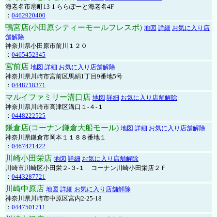
海老名市扇町13-1 ららぽーと海老名4F
：
0462920400
鴨宮店(小田原シティーモールフレスポ)
地図
詳細
お気に入り店
舗解除
神奈川県小田原市前川１２０
：
0465452345
宮前店
地図
詳細
お気に入り店舗解除
神奈川県川崎市宮前区馬絹1丁目9番地5号
：
0448718371
マルイファミリー溝口店
地図
詳細
お気に入り店舗解除
神奈川県川崎市高津区溝口１-４-１
：
0448222525
鎌倉店(コーナン鎌倉大船モール)
地図
詳細
お気に入り店舗解除
神奈川県鎌倉市岡本１１８８番地１
：
0467421422
川崎小田栄店
地図
詳細
お気に入り店舗解除
川崎市川崎区小田栄２‐３‐１ コーナン川崎小田栄店２Ｆ
：
0443287721
川崎中原店
地図
詳細
お気に入り店舗解除
神奈川県川崎市中原区宮内2-25-18
：
0447501711