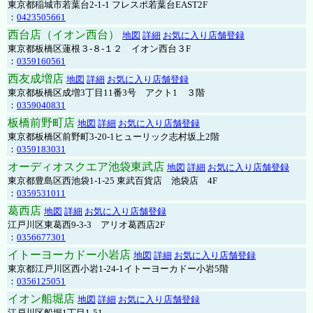
東京都稲城市若葉台2-1-1 フレスポ若葉台EAST2F
：
0423505661
西台店（イオン西台）
地図
詳細
お気に入り店舗登録
東京都板橋区蓮根３-８-１２ イオン西台３F
：
0359160561
西友成増店
地図
詳細
お気に入り店舗登録
東京都板橋区成増3丁目11番3号 アクト1 ３階
：
0359040831
板橋前野町店
地図
詳細
お気に入り店舗登録
東京都板橋区前野町3-20-1ヒューリック志村坂上2階
：
0359183031
オーディオスクエア池袋東武店
地図
詳細
お気に入り店舗登録
東京都豊島区西池袋1-1-25 東武百貨店 池袋店 4F
：
0359531011
葛西店
地図
詳細
お気に入り店舗登録
江戸川区東葛西9-3-3 アリオ葛西店2F
：
0356677301
イトーヨーカドー小岩店
地図
詳細
お気に入り店舗登録
東京都江戸川区西小岩1-24-1イトーヨーカドー小岩5階
：
0356125051
イオン船堀店
地図
詳細
お気に入り店舗登録
江戸川区船堀1丁目1-51