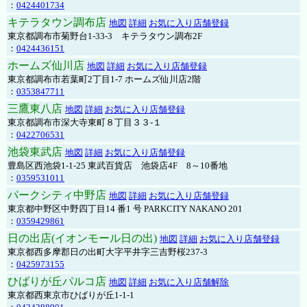
：
0424401734
キテラタウン調布店
地図
詳細
お気に入り店舗登録
東京都調布市菊野台1-33-3 キテラタウン調布2F
：
0424436151
ホームズ仙川店
地図
詳細
お気に入り店舗登録
東京都調布市若葉町2丁目1-7 ホームズ仙川店2階
：
0353847711
三鷹東八店
地図
詳細
お気に入り店舗登録
東京都調布市深大寺東町８丁目３３-１
：
0422706531
池袋東武店
地図
詳細
お気に入り店舗登録
豊島区西池袋1-1-25 東武百貨店 池袋店4F 8～10番地
：
0359531011
パークシティ中野店
地図
詳細
お気に入り店舗登録
東京都中野区中野四丁目14 番1 号 PARKCITY NAKANO 201
：
0359429861
日の出店(イオンモール日の出)
地図
詳細
お気に入り店舗登録
東京都西多摩郡日の出町大字平井字三吉野桜237-3
：
0425973155
ひばりが丘パルコ店
地図
詳細
お気に入り店舗解除
東京都西東京市ひばりが丘1-1-1