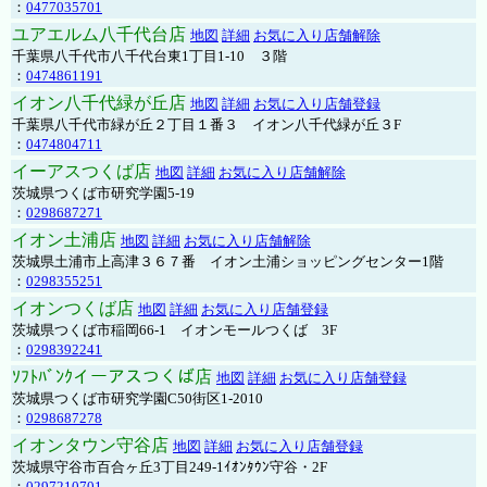
：
0477035701
ユアエルム八千代台店
地図
詳細
お気に入り店舗解除
千葉県八千代市八千代台東1丁目1-10 ３階
：
0474861191
イオン八千代緑が丘店
地図
詳細
お気に入り店舗登録
千葉県八千代市緑が丘２丁目１番３ イオン八千代緑が丘３F
：
0474804711
イーアスつくば店
地図
詳細
お気に入り店舗解除
茨城県つくば市研究学園5-19
：
0298687271
イオン土浦店
地図
詳細
お気に入り店舗解除
茨城県土浦市上高津３６７番 イオン土浦ショッピングセンター1階
：
0298355251
イオンつくば店
地図
詳細
お気に入り店舗登録
茨城県つくば市稲岡66-1 イオンモールつくば 3F
：
0298392241
ｿﾌﾄﾊﾞﾝｸイーアスつくば店
地図
詳細
お気に入り店舗登録
茨城県つくば市研究学園C50街区1-2010
：
0298687278
イオンタウン守谷店
地図
詳細
お気に入り店舗登録
茨城県守谷市百合ヶ丘3丁目249-1ｲｵﾝﾀｳﾝ守谷・2F
：
0297210701