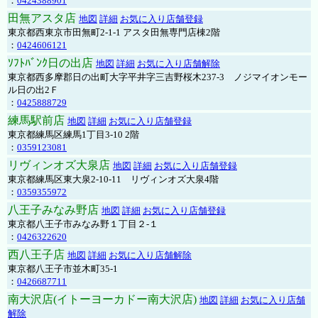
：
0424388901
田無アスタ店
地図
詳細
お気に入り店舗登録
東京都西東京市田無町2-1-1 アスタ田無専門店棟2階
：
0424606121
ｿﾌﾄﾊﾞﾝｸ日の出店
地図
詳細
お気に入り店舗解除
東京都西多摩郡日の出町大字平井字三吉野桜木237-3 ノジマイオンモー
ル日の出2Ｆ
：
0425888729
練馬駅前店
地図
詳細
お気に入り店舗登録
東京都練馬区練馬1丁目3-10 2階
：
0359123081
リヴィンオズ大泉店
地図
詳細
お気に入り店舗登録
東京都練馬区東大泉2-10-11 リヴィンオズ大泉4階
：
0359355972
八王子みなみ野店
地図
詳細
お気に入り店舗登録
東京都八王子市みなみ野１丁目２-１
：
0426322620
西八王子店
地図
詳細
お気に入り店舗解除
東京都八王子市並木町35-1
：
0426687711
南大沢店(イトーヨーカドー南大沢店)
地図
詳細
お気に入り店舗
解除