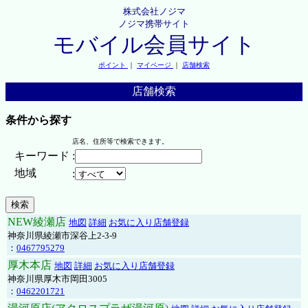
株式会社ノジマ
ノジマ携帯サイト
モバイル会員サイト
ポイント
｜
マイページ
｜
店舗検索
店舗検索
条件から探す
店名、住所等で検索できます。
キーワード
:
地域
:
NEW綾瀬店
地図
詳細
お気に入り店舗登録
神奈川県綾瀬市深谷上2-3-9
：
0467795279
厚木本店
地図
詳細
お気に入り店舗登録
神奈川県厚木市岡田3005
：
0462201721