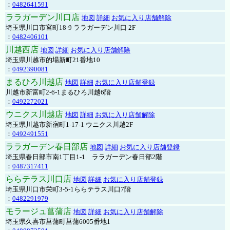
：
0482641591
ララガーデン川口店
地図
詳細
お気に入り店舗解除
埼玉県川口市宮町18-9 ララガーデン川口 2F
：
0482406101
川越西店
地図
詳細
お気に入り店舗解除
埼玉県川越市的場新町21番地10
：
0492390081
まるひろ川越店
地図
詳細
お気に入り店舗登録
川越市新富町2-6-1まるひろ川越6階
：
0492272021
ウニクス川越店
地図
詳細
お気に入り店舗解除
埼玉県川越市新宿町1-17-1 ウニクス川越2F
：
0492491551
ララガーデン春日部店
地図
詳細
お気に入り店舗登録
埼玉県春日部市南1丁目1-1 ララガーデン春日部2階
：
0487317411
ららテラス川口店
地図
詳細
お気に入り店舗登録
埼玉県川口市栄町3-5-1ららテラス川口7階
：
0482291979
モラージュ菖蒲店
地図
詳細
お気に入り店舗解除
埼玉県久喜市菖蒲町菖蒲6005番地1