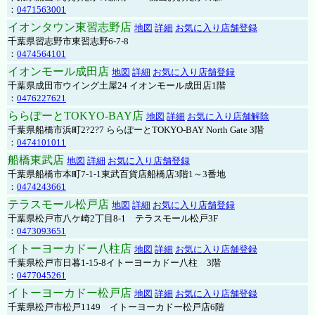
：
0471563001
イオンタウン東習志野店
地図
詳細
お気に入り店舗登録
千葉県習志野市東習志野6-7-8
：
0474564101
イオンモール成田店
地図
詳細
お気に入り店舗登録
千葉県成田市ウイング土屋24 イオンモール成田店1階
：
0476227621
ららぽーとTOKYO-BAY店
地図
詳細
お気に入り店舗解除
千葉県船橋市浜町2?2?7 ららぽーとTOKYO-BAY North Gate 3階
：
0474101011
船橋東武店
地図
詳細
お気に入り店舗登録
千葉県船橋市本町7-1-1東武百貨店船橋店3階1～3番地
：
0474243661
テラスモール松戸店
地図
詳細
お気に入り店舗登録
千葉県松戸市八ケ崎2丁目8-1 テラスモール松戸3F
：
0473093651
イトーヨーカドー八柱店
地図
詳細
お気に入り店舗登録
千葉県松戸市日暮1-15-8イトーヨーカドー八柱 3階
：
0477045261
イトーヨーカドー松戸店
地図
詳細
お気に入り店舗登録
千葉県松戸市松戸1149 イトーヨーカドー松戸店6階