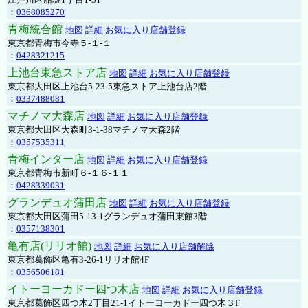
：
0368085270
青梅統合館
地図
詳細
お気に入り店舗登録
東京都青梅市今寺５-１-１
：
0428321215
上池台東急ストア店
地図
詳細
お気に入り店舗登録
東京都大田区上池台5-23-5東急ストア上池台店2階
：
0337488081
マチノマ大森店
地図
詳細
お気に入り店舗登録
東京都大田区大森町3-1-38マチノマ大森2階
：
0357535311
青梅インター店
地図
詳細
お気に入り店舗登録
東京都青梅市新町６-１６-１１
：
0428339031
グランデュオ蒲田店
地図
詳細
お気に入り店舗登録
東京都大田区蒲田5-13-1グランデュオ蒲田東館3階
：
0357138301
亀有店(リリオ館)
地図
詳細
お気に入り店舗解除
東京都葛飾区亀有3-26-1リリオ館4F
：
0356506181
イトーヨーカドー四つ木店
地図
詳細
お気に入り店舗登録
東京都葛飾区四つ木2丁目21-1イトーヨーカドー四つ木３F