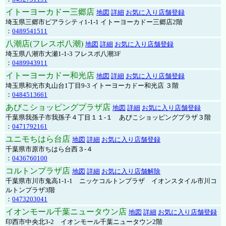
イトーヨーカドー三郷店
地図
詳細
お気に入り店舗登録
埼玉県三郷市ピアラシティ1-1-1 イトーヨーカドー三郷店2階
：
0489541511
八潮店(フレスポ八潮)
地図
詳細
お気に入り店舗登録
埼玉県八潮市大瀬1-1-3 フレスポ八潮3F
：
0489943911
イトーヨーカドー和光店
地図
詳細
お気に入り店舗登録
埼玉県和光市丸山台1丁目9-3 イトーヨーカドー和光店 ３階
：
0484513661
あびこショッピングプラザ店
地図
詳細
お気に入り店舗登録
千葉県我孫子市我孫子４丁目１１-１ あびこショッピングプラザ３階
：
0471792161
ユニモちはら台店
地図
詳細
お気に入り店舗登録
千葉県市原市ちはら台西３-４
：
0436760100
コルトンプラザ店
地図
詳細
お気に入り店舗解除
千葉県市川市鬼高1-1-1 ニッケコルトンプラザ イオンスタイル市川コ
ルトンプラザ3階
：
0473203041
イオンモール千葉ニュータウン店
地図
詳細
お気に入り店舗登録
印西市中央北3-2 イオンモール千葉ニュータウン2階