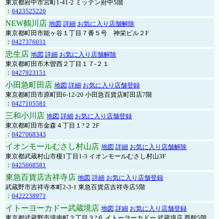
東京都府中市宮町1-41-2 ミッテン府中5階
：
0423525220
NEW鶴川店
地図
詳細
お気に入り店舗解除
東京都町田市能ヶ谷１丁目７番５号 神栄ビル２F
：
0427376031
忠生店
地図
詳細
お気に入り店舗解除
東京都町田市木曽西２丁目１７-２１
：
0427923151
小田急町田店
地図
詳細
お気に入り店舗登録
東京都町田市原町田6-12-20 小田急百貨店町田店7階
：
0427105581
三和小川店
地図
詳細
お気に入り店舗登録
東京都町田市金森４丁目１?２ 2F
：
0427068343
イオンモールむさし村山店
地図
詳細
お気に入り店舗解除
東京都武蔵村山市榎1丁目1-3 イオンモールむさし村山3F
：
0425668581
東急百貨店吉祥寺店
地図
詳細
お気に入り店舗登録
武蔵野市吉祥寺本町2-3-1 東急百貨店吉祥寺店5階
：
0422238971
イトーヨーカドー武蔵境店
地図
詳細
お気に入り店舗登録
東京都武蔵野市境南町２丁目３?６ イトーヨーカドー 武蔵境店 西館5階