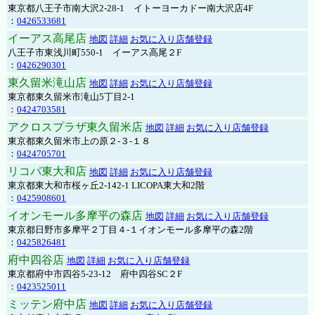
東京都八王子市南大沢2-28-1 イトーヨーカドー南大沢店4F
：
0426533681
イーアス高尾店
地図
詳細
お気に入り店舗登録
八王子市東浅川町550-1 イーアス高尾２F
：
0426290301
東久留米滝山店
地図
詳細
お気に入り店舗登録
東京都東久留米市滝山5丁目2-1
：
0424703581
アクロスプラザ東久留米店
地図
詳細
お気に入り店舗登録
東京都東久留米市上の原２-３-１８
：
0424705701
リコパ東大和店
地図
詳細
お気に入り店舗登録
東京都東大和市桜ヶ丘2-142-1 LICOPA東大和2階
：
0425908601
イオンモール多摩平の森店
地図
詳細
お気に入り店舗登録
東京都日野市多摩平２丁目４-１イオンモール多摩平の森2階
：
0425826481
府中四谷店
地図
詳細
お気に入り店舗登録
東京都府中市四谷5-23-12 府中四谷SC２F
：
0423525011
ミッテン府中店
地図
詳細
お気に入り店舗登録