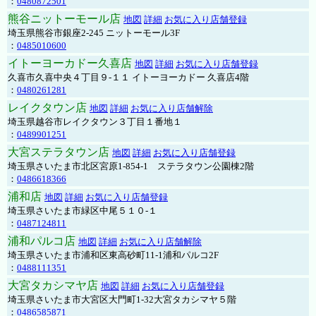
：
0480872501
熊谷ニットーモール店
地図
詳細
お気に入り店舗登録
埼玉県熊谷市銀座2-245 ニットーモール3F
：
0485010600
イトーヨーカドー久喜店
地図
詳細
お気に入り店舗登録
久喜市久喜中央４丁目９-１１ イトーヨーカドー 久喜店4階
：
0480261281
レイクタウン店
地図
詳細
お気に入り店舗解除
埼玉県越谷市レイクタウン３丁目１番地１
：
0489901251
大宮ステラタウン店
地図
詳細
お気に入り店舗登録
埼玉県さいたま市北区宮原1-854-1 ステラタウン公園棟2階
：
0486618366
浦和店
地図
詳細
お気に入り店舗登録
埼玉県さいたま市緑区中尾５１０-１
：
0487124811
浦和パルコ店
地図
詳細
お気に入り店舗解除
埼玉県さいたま市浦和区東高砂町11-1浦和パルコ2F
：
0488111351
大宮タカシマヤ店
地図
詳細
お気に入り店舗登録
埼玉県さいたま市大宮区大門町1-32大宮タカシマヤ５階
：
0486585871