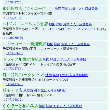
：
0476487751
市川駅前店（ダイエー市川）
地図
詳細
お気に入り店舗登録
市川市市川1-4-10ダイエー市川 6階
：
0473231361
ｿﾌﾄﾊﾞﾝｸユニモちはら台店
地図
詳細
お気に入り店舗登録
千葉県市原市ちはら台西３-４ ユニモちはら台2F ノジマユニモちはら
台店内
：
0436760050
ニューコースト新浦安店
地図
詳細
お気に入り店舗登録
千葉県浦安市明海4丁目1-1ニューコースト新浦安3階
：
0473063401
トライアル西友浦安店
地図
詳細
お気に入り店舗登録
千葉県浦安市北栄1-14-1 トライアル西友浦安店3F
：
0473057661
鎌ヶ谷店(ヨークタウン)
地図
詳細
お気に入り店舗解除
千葉県鎌ヶ谷東道野辺5-16-38 ヨークタウン2F
：
0474417481
柏モディ店
地図
詳細
お気に入り店舗解除
千葉県柏市柏1丁目2-26 柏モディ4F
：
0471668121
ららぽーと柏の葉店
地図
詳細
お気に入り店舗登録