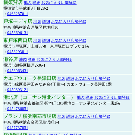
横須賀店
地図
詳細
お気に入り店舗解除
横須賀市平成町3丁目28-2
：
0468287011
戸塚モディ店
地図
詳細
お気に入り店舗登録
神奈川県横浜市戸塚区戸塚町10
：
0458696131
東戸塚西口店
地図
詳細
お気に入り店舗登録
横浜市戸塚区川上町87-8 東戸塚西口プラザ１階
：
0458293811
瀬谷店
地図
詳細
お気に入り店舗登録
横浜市瀬谷区橋戸2-36-1
：
0453063431
カエデウォーク長津田店
地図
詳細
お気に入り店舗登録
横浜市緑区長津田みなみ台4丁目7-1 カエデウォーク長津田1階
：
0459893121
港北店（コーナン港北インター）
地図
詳細
お気に入り店舗登録
神奈川県 横浜市都筑区 折本町 191番地コーナン港北インター店2階
：
0454786851
ブランチ横浜南部市場店
地図
詳細
お気に入り店舗登録
神奈川県横浜市金沢区鳥浜町1-1
：
0457737851