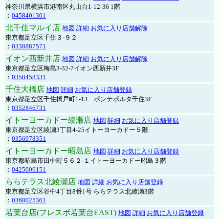
神奈川県横浜市港南区丸山台1-12-36 1階
：
0458401301
北千住マルイ店
地図
詳細
お気に入り店舗解除
東京都足立区千住３-９２
：
0338887571
イオン西新井店
地図
詳細
お気に入り店舗解除
東京都足立区梅島3-32-7イオン西新井3F
：
0358458331
千住大橋店
地図
詳細
お気に入り店舗登録
東京都足立区千住橋戸町1-13 ポンテポルタ千住3F
：
0352846731
イトーヨーカドー綾瀬店
地図
詳細
お気に入り店舗登録
東京都足立区綾瀬3丁目4-25イトーヨーカドー５階
：
0356978351
イトーヨーカドー昭島店
地図
詳細
お気に入り店舗登録
東京都昭島市田中町５６２-１イトーヨーカドー昭島３階
：
0425006151
ららテラス北綾瀬店
地図
詳細
お気に入り店舗登録
東京都足立区谷中4丁目8番1号 ららテラス北綾瀬3階
：
0368025361
若葉台店(フレスポ若葉台EAST)
地図
詳細
お気に入り店舗登録