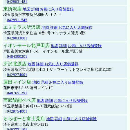
：
0429031481
東所沢店
地図
詳細
お気に入り店舗登録
埼玉県所沢市東所沢和田３-１２-１
：
0429511545
エミテラス所沢店
地図
詳細
お気に入り店舗解除
埼玉県所沢市東住吉10番1号 エミテラス所沢 3階
：
0429033001
イオンモール北戸田店
地図
詳細
お気に入り店舗登録
戸田市美女木東1ｰ3‐1 イオンモール北戸田3階
：
0484300201
所沢北原店
地図
詳細
お気に入り店舗登録
埼玉県所沢市北原町1415-1 ザ・マーケットプレイス所沢北原2階
：
0429274001
蓮田マイン店
地図
詳細
お気に入り店舗登録
蓮田市東5-8-65 蓮田マイン1F
：
0487651291
西武飯能ペペ店
地図
詳細
お気に入り店舗登録
埼玉県飯能市仲町11-21 西武飯能ペペ3階
：
0429754001
ららぽーと富士見店
地図
詳細
お気に入り店舗解除
埼玉県富士見市山室1-1313
：
0492751191