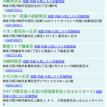
川崎水沢店
地図
詳細
お気に入り店舗登録
神奈川県川崎市宮前区水沢2丁目3番8号
：
0449781611
ｲﾄｰﾖｰｶﾄﾞｰ武蔵小杉駅前店
地図
詳細
お気に入り店舗登録
神奈川県川崎市中原区小杉町3-420イトーヨーカドー武蔵小杉駅前店5階
：
0447380611
イオン新百合ヶ丘店
地図
詳細
お気に入り店舗登録
神奈川県川崎市麻生区上麻生1-19イオン新百合ヶ丘5F
：
0449590071
東急ストア鎌倉店
地図
詳細
お気に入り店舗登録
神奈川県鎌倉市小町1丁目2-12東急ストア鎌倉店5階
：
0467237481
川崎枡形店
地図
詳細
お気に入り店舗登録
神奈川県川崎市多摩区枡形1丁目5番1号ヤオコー川崎枡形店3F
：
0449333315
クロス向ヶ丘店
地図
詳細
お気に入り店舗登録
神奈川県川崎市多摩区登戸2779-1 クロス向ヶ丘3階
：
0449118671
ｿﾌﾄﾊﾞﾝｸ新百合ヶ丘店(小田急新百合ヶ丘エルミロード)
地図
詳細
お気に入り店舗登録
神奈川県川崎市麻生区上麻生１-４-１ 小田急新百合ヶ丘エルミロード4
Ｆ