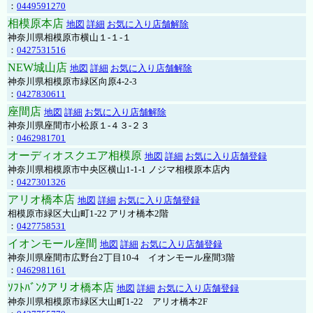
：
0449591270
相模原本店
地図
詳細
お気に入り店舗解除
神奈川県相模原市横山１-１-１
：
0427531516
NEW城山店
地図
詳細
お気に入り店舗解除
神奈川県相模原市緑区向原4-2-3
：
0427830611
座間店
地図
詳細
お気に入り店舗解除
神奈川県座間市小松原１-４３-２３
：
0462981701
オーディオスクエア相模原
地図
詳細
お気に入り店舗登録
神奈川県相模原市中央区横山1-1-1 ノジマ相模原本店内
：
0427301326
アリオ橋本店
地図
詳細
お気に入り店舗登録
相模原市緑区大山町1-22 アリオ橋本2階
：
0427758531
イオンモール座間
地図
詳細
お気に入り店舗登録
神奈川県座間市広野台2丁目10-4 イオンモール座間3階
：
0462981161
ｿﾌﾄﾊﾞﾝｸアリオ橋本店
地図
詳細
お気に入り店舗登録
神奈川県相模原市緑区大山町1-22 アリオ橋本2F