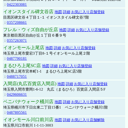
：
0422303081
イオンスタイル碑文谷店
地図
詳細
お気に入り店舗登録
目黒区碑文谷４丁目１-１ イオンスタイル碑文谷7階
：
0357208661
フレル・ウィズ自由が丘店
地図
詳細
お気に入り店舗登録
東京都目黒区自由が丘１丁目６番９号
：
0357263071
イオンモール上尾店
地図
詳細
お気に入り店舗登録
埼玉県上尾市愛宕3丁目8-１号イオンモール上尾２階
：
0487790181
まるひろ上尾SC店
地図
詳細
お気に入り店舗登録
埼玉県上尾市宮本町1-1 まるひろ上尾SC店5階
：
0488717051
入間店(丸広百貨店入間店)
地図
詳細
お気に入り店舗登録
埼玉県入間市豊岡1-6-12 丸広（まるひろ）百貨店 入間店５F
：
0429606631
ベニバナウォーク桶川店
地図
詳細
お気に入り店舗登録
埼玉県桶川市下日出東二丁目15番1 ベニバナウォーク桶川1階
：
0487895561
イオンモール川口前川店
地図
詳細
お気に入り店舗解除
埼玉県川口市前川 1-1-11-3003