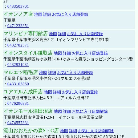
2F
：
0433503701
イオンノア店
地図
詳細
お気に入り店舗登録
千葉県
：
0471233351
マリンピア専門館店
地図
詳細
お気に入り店舗登録
千葉県千葉市美浜区高洲3-21-1イオンマリンピア専門館1階
：
0432782571
イオンスタイル鎌取店
地図
詳細
お気に入り店舗登録
千葉県千葉市緑区おゆみ野3-16-1ゆみ～る鎌取ショッピングセンター3階
：
0432931931
マルエツ稲毛店
地図
詳細
お気に入り店舗登録
千葉県千葉市稲毛区小仲台7-2-1マルエツ稲毛3階
：
0433103860
ユアエルム成田店
地図
詳細
お気に入り店舗登録
千葉県成田市公津の杜4-5-3 ユアエルム成田3F
：
0476296831
イオンモール津田沼店
地図
詳細
お気に入り店舗解除
千葉県習志野市津田沼1-23-1 イオンモール津田沼２階
：
0474557331
流山おおたかの森S・C店
地図
詳細
お気に入り店舗解除
千葉県流山市おおたかの森南1-5-1 流山おおたかの森SC ANNEX1 2F