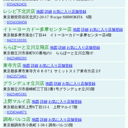
：
0354262431
レシピ下北沢店
地図
詳細
お気に入り店舗登録
東京都世田谷区北沢2-20-17 Ｒecipe SHIMOKITA 6階
：
0354330450
イトーヨーカドー多摩センター店
地図
詳細
お気に入り店舗登録
東京都多摩市落合1丁目44 イトーヨーカドー多摩センター店4階
：
0423110191
ららぽーと立川立飛店
地図
詳細
お気に入り店舗登録
東京都立川市泉町935番地の1 ららぽーと立川立飛1F
：
0425486201
東寺方店
地図
詳細
お気に入り店舗登録
東京都多摩市東寺方６６０?１ サミットストア東寺方店２F
：
0423573461
グランデュオ立川店
地図
詳細
お気に入り店舗登録
東京都立川市柴崎町三丁目2番1号グランデュオ立川5階
：
0425405181
上野マルイ店
地図
詳細
お気に入り店舗登録
東京都台東区上野6丁目15-1 上野マルイ7階
：
0358344971
調布パルコ店
地図
詳細
お気に入り店舗登録
東京都調布市小島町 1-38-1 調布パルコ5階