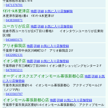
千葉県柏市若柴178-4
：
0471376701
ｲｵﾝﾓｰﾙ木更津店
地図
詳細
お気に入り店舗解除
木更津市築地1番4 ｲｵﾝﾓｰﾙ木更津1F
：
0438306971
ユーカリが丘店
地図
詳細
お気に入り店舗登録
佐倉市西ユーカリが丘6丁目12番地3 イオンタウンユーカリが丘東街
区3階
：
0434603171
アリオ蘇我店
地図
詳細
お気に入り店舗登録
千葉県千葉市中央区川崎町52-7 アリオ蘇我店２F
：
0432082131
イオン銚子店
地図
詳細
お気に入り店舗登録
千葉県銚子市三崎町2丁目2660-1 イオン銚子ショッピングセンター２Ｆ
：
0479303211
オーディオスクエアイオンモール幕張新都心店
地図
詳細
お気
に入り店舗登録
千葉市美浜区豊砂1-6 イオンモール幕張新都心 アクティブモール2Ｆ
（ノジマ内）
：
0433503707
イオンモール幕張新都心店
地図
詳細
お気に入り店舗登録
千葉県千葉市美浜区豊砂1-6イオンモール幕張新都心 アクティブモール