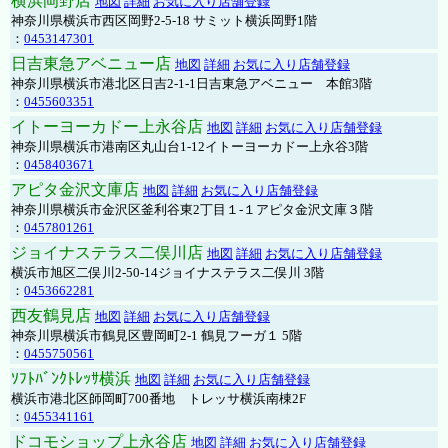
横浜岡野店
地図
詳細
お気に入り店舗登録
神奈川県横浜市西区岡野2-5-18 サミット横浜岡野1階
：
0453147301
日吉東急アベニュー店
地図
詳細
お気に入り店舗登録
神奈川県横浜市港北区日吉2-1-1日吉東急アベニュー 本館3階
：
0455603351
イトーヨーカドー上永谷店
地図
詳細
お気に入り店舗登録
神奈川県横浜市港南区丸山台1-12イトーヨーカドー上永谷3階
：
0458403671
アピタ金沢文庫店
地図
詳細
お気に入り店舗登録
神奈川県横浜市金沢区釜利谷東2丁目１-１アピタ金沢文庫３階
：
0457801261
ジョイナステラス二俣川店
地図
詳細
お気に入り店舗登録
横浜市旭区二俣川2-50-14ジョイナステラス二俣川 3階
：
0453662281
西友鶴見店
地図
詳細
お気に入り店舗登録
神奈川県横浜市鶴見区豊岡町2-1 鶴見フーガ１ 5階
：
0455750561
ｿﾌﾄﾊﾞﾝｸﾄﾚｯｻ横浜
地図
詳細
お気に入り店舗登録
横浜市港北区師岡町700番地 トレッサ横浜南棟2F
：
0455341161
ドコモショップ上永谷店
地図
詳細
お気に入り店舗登録