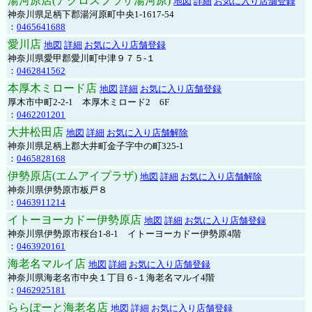
湯河原店(アクロスプラザ湯河原)
地図
詳細
お気に入り店舗登録
神奈川県足柄下郡湯河原町中央1-1617-54
：
0465641688
愛川店
地図
詳細
お気に入り店舗登録
神奈川県愛甲郡愛川町中津９７５-１
：
0462841562
本厚木ミロード店
地図
詳細
お気に入り店舗登録
厚木市中町2-2-1 本厚木ミロード2 6F
：
0462201201
大井松田店
地図
詳細
お気に入り店舗解除
神奈川県足柄上郡大井町金子字中の町325-1
：
0465828168
伊勢原店(エムアイプラザ)
地図
詳細
お気に入り店舗解除
神奈川県伊勢原市板戸８
：
0463911214
イトーヨーカドー伊勢原店
地図
詳細
お気に入り店舗登録
神奈川県伊勢原市桜台1-8-1 イトーヨーカドー伊勢原4階
：
0463920161
海老名マルイ店
地図
詳細
お気に入り店舗登録
神奈川県海老名市中央１丁目６-１海老名マルイ4階
：
0462925181
ららぽーと海老名店
地図
詳細
お気に入り店舗登録