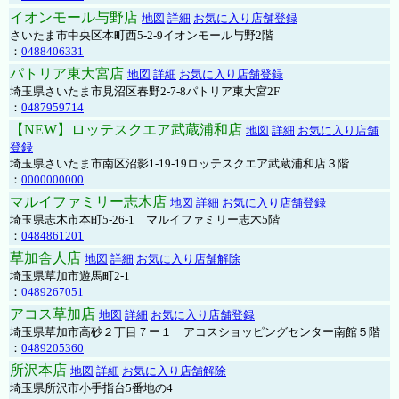
イオンモール与野店
地図
詳細
お気に入り店舗登録
さいたま市中央区本町西5-2-9イオンモール与野2階
：
0488406331
パトリア東大宮店
地図
詳細
お気に入り店舗登録
埼玉県さいたま市見沼区春野2-7-8パトリア東大宮2F
：
0487959714
【NEW】ロッテスクエア武蔵浦和店
地図
詳細
お気に入り店舗
登録
埼玉県さいたま市南区沼影1-19-19ロッテスクエア武蔵浦和店３階
：
0000000000
マルイファミリー志木店
地図
詳細
お気に入り店舗登録
埼玉県志木市本町5-26-1 マルイファミリー志木5階
：
0484861201
草加舎人店
地図
詳細
お気に入り店舗解除
埼玉県草加市遊馬町2-1
：
0489267051
アコス草加店
地図
詳細
お気に入り店舗登録
埼玉県草加市高砂２丁目７ー１ アコスショッピングセンター南館５階
：
0489205360
所沢本店
地図
詳細
お気に入り店舗解除
埼玉県所沢市小手指台5番地の4