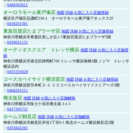
：
0468393611
オーロラモール東戸塚店
地図
詳細
お気に入り店舗登録
横浜市戸塚区品濃町536-1 オーロラモール東戸塚アネックス2F
：
0458201561
東急百貨店たまプラーザ店
地図
詳細
お気に入り店舗登録
神奈川県横浜市青葉区美しが丘1-7東急百貨店たまプラーザ5階
：
0459051131
オーディオスクエア トレッサ横浜
地図
詳細
お気に入り店舗登
録
神奈川県横浜市港北区師岡町700 トレッサ横浜南棟3階 ノジマ トレッサ
横浜店内
：
0455335629
コースカベイサイド横須賀店
地図
詳細
お気に入り店舗登録
神奈川県横須賀市本町２-１-１２コースカベイサイドストアーズ3階
：
0468201511
権太坂店
地図
詳細
お気に入り店舗解除
神奈川県横浜市保土ケ谷区権太坂 3-1-3
：
0457305731
ホームズ鶴見店
地図
詳細
お気に入り店舗解除
神奈川県横浜市鶴見区岸谷3丁目9-1 島忠ホームズ横浜鶴見店2階
：
0455842261