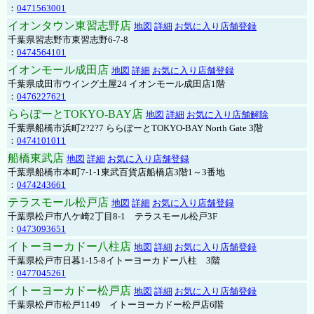
：
0471563001
イオンタウン東習志野店
地図
詳細
お気に入り店舗登録
千葉県習志野市東習志野6-7-8
：
0474564101
イオンモール成田店
地図
詳細
お気に入り店舗登録
千葉県成田市ウイング土屋24 イオンモール成田店1階
：
0476227621
ららぽーとTOKYO-BAY店
地図
詳細
お気に入り店舗解除
千葉県船橋市浜町2?2?7 ららぽーとTOKYO-BAY North Gate 3階
：
0474101011
船橋東武店
地図
詳細
お気に入り店舗登録
千葉県船橋市本町7-1-1東武百貨店船橋店3階1～3番地
：
0474243661
テラスモール松戸店
地図
詳細
お気に入り店舗登録
千葉県松戸市八ケ崎2丁目8-1 テラスモール松戸3F
：
0473093651
イトーヨーカドー八柱店
地図
詳細
お気に入り店舗登録
千葉県松戸市日暮1-15-8イトーヨーカドー八柱 3階
：
0477045261
イトーヨーカドー松戸店
地図
詳細
お気に入り店舗登録
千葉県松戸市松戸1149 イトーヨーカドー松戸店6階