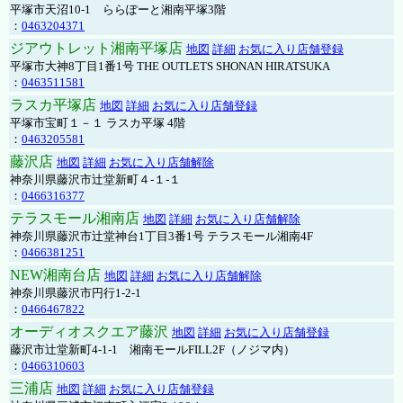
平塚市天沼10-1 ららぽーと湘南平塚3階
：
0463204371
ジアウトレット湘南平塚店
地図
詳細
お気に入り店舗登録
平塚市大神8丁目1番1号 THE OUTLETS SHONAN HIRATSUKA
：
0463511581
ラスカ平塚店
地図
詳細
お気に入り店舗登録
平塚市宝町１－１ ラスカ平塚 4階
：
0463205581
藤沢店
地図
詳細
お気に入り店舗解除
神奈川県藤沢市辻堂新町４-１-１
：
0466316377
テラスモール湘南店
地図
詳細
お気に入り店舗解除
神奈川県藤沢市辻堂神台1丁目3番1号 テラスモール湘南4F
：
0466381251
NEW湘南台店
地図
詳細
お気に入り店舗解除
神奈川県藤沢市円行1-2-1
：
0466467822
オーディオスクエア藤沢
地図
詳細
お気に入り店舗登録
藤沢市辻堂新町4-1-1 湘南モールFILL2F（ノジマ内）
：
0466310603
三浦店
地図
詳細
お気に入り店舗登録