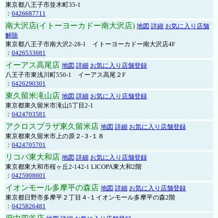
東京都八王子市並木町35-1
：
0426687711
南大沢店(イトーヨーカドー南大沢店)
地図
詳細
お気に入り店舗
解除
東京都八王子市南大沢2-28-1 イトーヨーカドー南大沢店4F
：
0426533681
イーアス高尾店
地図
詳細
お気に入り店舗登録
八王子市東浅川町550-1 イーアス高尾２F
：
0426290301
東久留米滝山店
地図
詳細
お気に入り店舗登録
東京都東久留米市滝山5丁目2-1
：
0424703581
アクロスプラザ東久留米店
地図
詳細
お気に入り店舗登録
東京都東久留米市上の原２-３-１８
：
0424705701
リコパ東大和店
地図
詳細
お気に入り店舗登録
東京都東大和市桜ヶ丘2-142-1 LICOPA東大和2階
：
0425908601
イオンモール多摩平の森店
地図
詳細
お気に入り店舗登録
東京都日野市多摩平２丁目４-１イオンモール多摩平の森2階
：
0425826481