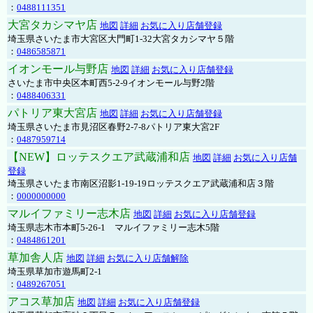
：
0488111351
大宮タカシマヤ店
地図
詳細
お気に入り店舗登録
埼玉県さいたま市大宮区大門町1-32大宮タカシマヤ５階
：
0486585871
イオンモール与野店
地図
詳細
お気に入り店舗登録
さいたま市中央区本町西5-2-9イオンモール与野2階
：
0488406331
パトリア東大宮店
地図
詳細
お気に入り店舗登録
埼玉県さいたま市見沼区春野2-7-8パトリア東大宮2F
：
0487959714
【NEW】ロッテスクエア武蔵浦和店
地図
詳細
お気に入り店舗
登録
埼玉県さいたま市南区沼影1-19-19ロッテスクエア武蔵浦和店３階
：
0000000000
マルイファミリー志木店
地図
詳細
お気に入り店舗登録
埼玉県志木市本町5-26-1 マルイファミリー志木5階
：
0484861201
草加舎人店
地図
詳細
お気に入り店舗解除
埼玉県草加市遊馬町2-1
：
0489267051
アコス草加店
地図
詳細
お気に入り店舗登録