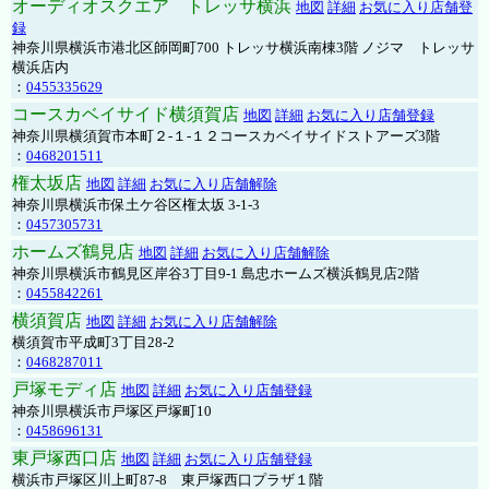
オーディオスクエア トレッサ横浜
地図
詳細
お気に入り店舗登
録
神奈川県横浜市港北区師岡町700 トレッサ横浜南棟3階 ノジマ トレッサ
横浜店内
：
0455335629
コースカベイサイド横須賀店
地図
詳細
お気に入り店舗登録
神奈川県横須賀市本町２-１-１２コースカベイサイドストアーズ3階
：
0468201511
権太坂店
地図
詳細
お気に入り店舗解除
神奈川県横浜市保土ケ谷区権太坂 3-1-3
：
0457305731
ホームズ鶴見店
地図
詳細
お気に入り店舗解除
神奈川県横浜市鶴見区岸谷3丁目9-1 島忠ホームズ横浜鶴見店2階
：
0455842261
横須賀店
地図
詳細
お気に入り店舗解除
横須賀市平成町3丁目28-2
：
0468287011
戸塚モディ店
地図
詳細
お気に入り店舗登録
神奈川県横浜市戸塚区戸塚町10
：
0458696131
東戸塚西口店
地図
詳細
お気に入り店舗登録
横浜市戸塚区川上町87-8 東戸塚西口プラザ１階