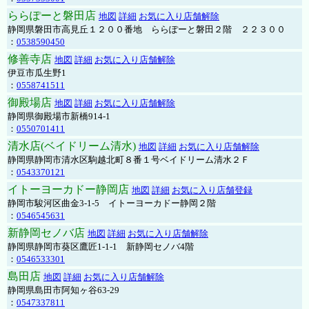
ららぽーと磐田店
地図
詳細
お気に入り店舗解除
静岡県磐田市高見丘１２００番地 ららぽーと磐田２階 ２２３００
：
0538590450
修善寺店
地図
詳細
お気に入り店舗解除
伊豆市瓜生野1
：
0558741511
御殿場店
地図
詳細
お気に入り店舗解除
静岡県御殿場市新橋914-1
：
0550701411
清水店(ベイドリーム清水)
地図
詳細
お気に入り店舗解除
静岡県静岡市清水区駒越北町８番１号ベイドリーム清水２Ｆ
：
0543370121
イトーヨーカドー静岡店
地図
詳細
お気に入り店舗登録
静岡市駿河区曲金3-1-5 イトーヨーカドー静岡２階
：
0546545631
新静岡セノバ店
地図
詳細
お気に入り店舗解除
静岡県静岡市葵区鷹匠1-1-1 新静岡セノバ4階
：
0546533301
島田店
地図
詳細
お気に入り店舗解除
静岡県島田市阿知ヶ谷63-29
：
0547337811