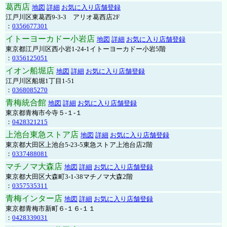
葛西店
地図
詳細
お気に入り店舗登録
江戸川区東葛西9-3-3 アリオ葛西店2F
：
0356677301
イトーヨーカドー小岩店
地図
詳細
お気に入り店舗登録
東京都江戸川区西小岩1-24-1イトーヨーカドー小岩5階
：
0356125051
イオン船堀店
地図
詳細
お気に入り店舗登録
江戸川区船堀1丁目1-51
：
0368085270
青梅統合館
地図
詳細
お気に入り店舗登録
東京都青梅市今寺５-１-１
：
0428321215
上池台東急ストア店
地図
詳細
お気に入り店舗登録
東京都大田区上池台5-23-5東急ストア上池台店2階
：
0337488081
マチノマ大森店
地図
詳細
お気に入り店舗登録
東京都大田区大森町3-1-38マチノマ大森2階
：
0357535311
青梅インター店
地図
詳細
お気に入り店舗登録
東京都青梅市新町６-１６-１１
：
0428339031