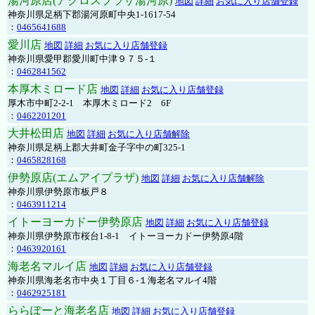
湯河原店(アクロスプラザ湯河原)
地図
詳細
お気に入り店舗登録
神奈川県足柄下郡湯河原町中央1-1617-54
：
0465641688
愛川店
地図
詳細
お気に入り店舗登録
神奈川県愛甲郡愛川町中津９７５-１
：
0462841562
本厚木ミロード店
地図
詳細
お気に入り店舗登録
厚木市中町2-2-1 本厚木ミロード2 6F
：
0462201201
大井松田店
地図
詳細
お気に入り店舗解除
神奈川県足柄上郡大井町金子字中の町325-1
：
0465828168
伊勢原店(エムアイプラザ)
地図
詳細
お気に入り店舗解除
神奈川県伊勢原市板戸８
：
0463911214
イトーヨーカドー伊勢原店
地図
詳細
お気に入り店舗登録
神奈川県伊勢原市桜台1-8-1 イトーヨーカドー伊勢原4階
：
0463920161
海老名マルイ店
地図
詳細
お気に入り店舗登録
神奈川県海老名市中央１丁目６-１海老名マルイ4階
：
0462925181
ららぽーと海老名店
地図
詳細
お気に入り店舗登録