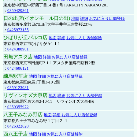
東京都中野区中野四丁目14 番1 号 PARKCITY NAKANO 201
：
0359429861
日の出店(イオンモール日の出)
地図
詳細
お気に入り店舗登録
東京都西多摩郡日の出町大字平井字三吉野桜237-3
：
0425973155
ひばりが丘パルコ店
地図
詳細
お気に入り店舗解除
東京都西東京市ひばりが丘1-1-1
：
0424388901
田無アスタ店
地図
詳細
お気に入り店舗登録
東京都西東京市田無町2-1-1 アスタ田無専門店棟2階
：
0424606121
練馬駅前店
地図
詳細
お気に入り店舗登録
東京都練馬区練馬1丁目3-10 2階
：
0359123081
リヴィンオズ大泉店
地図
詳細
お気に入り店舗登録
東京都練馬区東大泉2-10-11 リヴィンオズ大泉4階
：
0359355972
八王子みなみ野店
地図
詳細
お気に入り店舗登録
東京都八王子市みなみ野１丁目２-１
：
0426322620
西八王子店
地図
詳細
お気に入り店舗解除