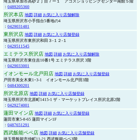
埼玉県草加市高砂２丁目７ー１ アコスショッピングセンター南館５階
：
0489205360
所沢本店
地図
詳細
お気に入り店舗解除
埼玉県所沢市小手指台5番地の4
：
0429031481
東所沢店
地図
詳細
お気に入り店舗登録
埼玉県所沢市東所沢和田３-１２-１
：
0429511545
エミテラス所沢店
地図
詳細
お気に入り店舗解除
埼玉県所沢市東住吉10番1号 エミテラス所沢 3階
：
0429033001
イオンモール北戸田店
地図
詳細
お気に入り店舗登録
戸田市美女木東1ｰ3‐1 イオンモール北戸田3階
：
0484300201
所沢北原店
地図
詳細
お気に入り店舗登録
埼玉県所沢市北原町1415-1 ザ・マーケットプレイス所沢北原2階
：
0429274001
蓮田マイン店
地図
詳細
お気に入り店舗登録
蓮田市東5-8-65 蓮田マイン1F
：
0487651291
西武飯能ペペ店
地図
詳細
お気に入り店舗登録
埼玉県飯能市仲町11-21 西武飯能ペペ3階