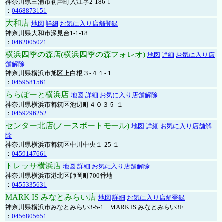
神奈川県三浦市初声町入江字2-186-1
：
0468873151
大和店
地図
詳細
お気に入り店舗登録
神奈川県大和市深見台1-1-18
：
0462005021
横浜四季の森店(横浜四季の森フォレオ)
地図
詳細
お気に入り店
舗解除
神奈川県横浜市旭区上白根３-４１-１
：
0459581561
ららぽーと横浜店
地図
詳細
お気に入り店舗解除
神奈川県横浜市都筑区池辺町４０３５-１
：
0459296252
センター北店(ノースポートモール)
地図
詳細
お気に入り店舗解
除
神奈川県横浜市都筑区中川中央１-25-１
：
0459147661
トレッサ横浜店
地図
詳細
お気に入り店舗解除
神奈川県横浜市港北区師岡町700番地
：
0455335631
MARK IS みなとみらい店
地図
詳細
お気に入り店舗登録
神奈川県横浜市みなとみらい3-5-1 MARK IS みなとみらい3F
：
0456805651