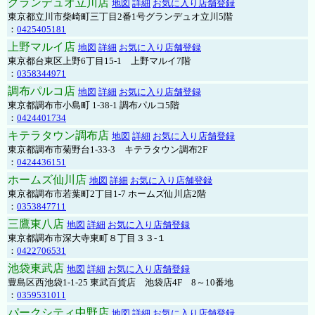
グランデュオ立川店
地図
詳細
お気に入り店舗登録
東京都立川市柴崎町三丁目2番1号グランデュオ立川5階
：
0425405181
上野マルイ店
地図
詳細
お気に入り店舗登録
東京都台東区上野6丁目15-1 上野マルイ7階
：
0358344971
調布パルコ店
地図
詳細
お気に入り店舗登録
東京都調布市小島町 1-38-1 調布パルコ5階
：
0424401734
キテラタウン調布店
地図
詳細
お気に入り店舗登録
東京都調布市菊野台1-33-3 キテラタウン調布2F
：
0424436151
ホームズ仙川店
地図
詳細
お気に入り店舗登録
東京都調布市若葉町2丁目1-7 ホームズ仙川店2階
：
0353847711
三鷹東八店
地図
詳細
お気に入り店舗登録
東京都調布市深大寺東町８丁目３３-１
：
0422706531
池袋東武店
地図
詳細
お気に入り店舗登録
豊島区西池袋1-1-25 東武百貨店 池袋店4F 8～10番地
：
0359531011
パークシティ中野店
地図
詳細
お気に入り店舗登録