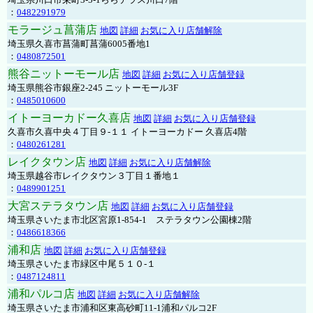
：
0482291979
モラージュ菖蒲店
地図
詳細
お気に入り店舗解除
埼玉県久喜市菖蒲町菖蒲6005番地1
：
0480872501
熊谷ニットーモール店
地図
詳細
お気に入り店舗登録
埼玉県熊谷市銀座2-245 ニットーモール3F
：
0485010600
イトーヨーカドー久喜店
地図
詳細
お気に入り店舗登録
久喜市久喜中央４丁目９-１１ イトーヨーカドー 久喜店4階
：
0480261281
レイクタウン店
地図
詳細
お気に入り店舗解除
埼玉県越谷市レイクタウン３丁目１番地１
：
0489901251
大宮ステラタウン店
地図
詳細
お気に入り店舗登録
埼玉県さいたま市北区宮原1-854-1 ステラタウン公園棟2階
：
0486618366
浦和店
地図
詳細
お気に入り店舗登録
埼玉県さいたま市緑区中尾５１０-１
：
0487124811
浦和パルコ店
地図
詳細
お気に入り店舗解除
埼玉県さいたま市浦和区東高砂町11-1浦和パルコ2F