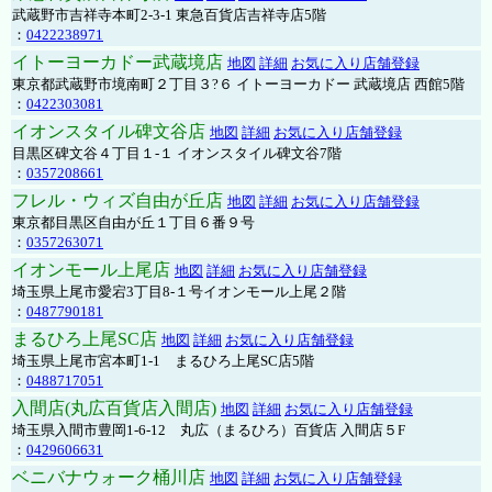
武蔵野市吉祥寺本町2-3-1 東急百貨店吉祥寺店5階
：
0422238971
イトーヨーカドー武蔵境店
地図
詳細
お気に入り店舗登録
東京都武蔵野市境南町２丁目３?６ イトーヨーカドー 武蔵境店 西館5階
：
0422303081
イオンスタイル碑文谷店
地図
詳細
お気に入り店舗登録
目黒区碑文谷４丁目１-１ イオンスタイル碑文谷7階
：
0357208661
フレル・ウィズ自由が丘店
地図
詳細
お気に入り店舗登録
東京都目黒区自由が丘１丁目６番９号
：
0357263071
イオンモール上尾店
地図
詳細
お気に入り店舗登録
埼玉県上尾市愛宕3丁目8-１号イオンモール上尾２階
：
0487790181
まるひろ上尾SC店
地図
詳細
お気に入り店舗登録
埼玉県上尾市宮本町1-1 まるひろ上尾SC店5階
：
0488717051
入間店(丸広百貨店入間店)
地図
詳細
お気に入り店舗登録
埼玉県入間市豊岡1-6-12 丸広（まるひろ）百貨店 入間店５F
：
0429606631
ベニバナウォーク桶川店
地図
詳細
お気に入り店舗登録