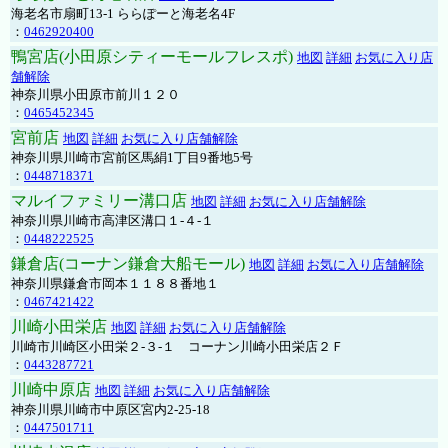
海老名市扇町13-1 ららぽーと海老名4F
：
0462920400
鴨宮店(小田原シティーモールフレスポ)
地図
詳細
お気に入り店
舗解除
神奈川県小田原市前川１２０
：
0465452345
宮前店
地図
詳細
お気に入り店舗解除
神奈川県川崎市宮前区馬絹1丁目9番地5号
：
0448718371
マルイファミリー溝口店
地図
詳細
お気に入り店舗解除
神奈川県川崎市高津区溝口１-４-１
：
0448222525
鎌倉店(コーナン鎌倉大船モール)
地図
詳細
お気に入り店舗解除
神奈川県鎌倉市岡本１１８８番地１
：
0467421422
川崎小田栄店
地図
詳細
お気に入り店舗解除
川崎市川崎区小田栄２‐３‐１ コーナン川崎小田栄店２Ｆ
：
0443287721
川崎中原店
地図
詳細
お気に入り店舗解除
神奈川県川崎市中原区宮内2-25-18
：
0447501711