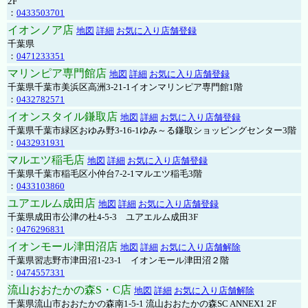
2F
：
0433503701
イオンノア店
地図
詳細
お気に入り店舗登録
千葉県
：
0471233351
マリンピア専門館店
地図
詳細
お気に入り店舗登録
千葉県千葉市美浜区高洲3-21-1イオンマリンピア専門館1階
：
0432782571
イオンスタイル鎌取店
地図
詳細
お気に入り店舗登録
千葉県千葉市緑区おゆみ野3-16-1ゆみ～る鎌取ショッピングセンター3階
：
0432931931
マルエツ稲毛店
地図
詳細
お気に入り店舗登録
千葉県千葉市稲毛区小仲台7-2-1マルエツ稲毛3階
：
0433103860
ユアエルム成田店
地図
詳細
お気に入り店舗登録
千葉県成田市公津の杜4-5-3 ユアエルム成田3F
：
0476296831
イオンモール津田沼店
地図
詳細
お気に入り店舗解除
千葉県習志野市津田沼1-23-1 イオンモール津田沼２階
：
0474557331
流山おおたかの森S・C店
地図
詳細
お気に入り店舗解除
千葉県流山市おおたかの森南1-5-1 流山おおたかの森SC ANNEX1 2F