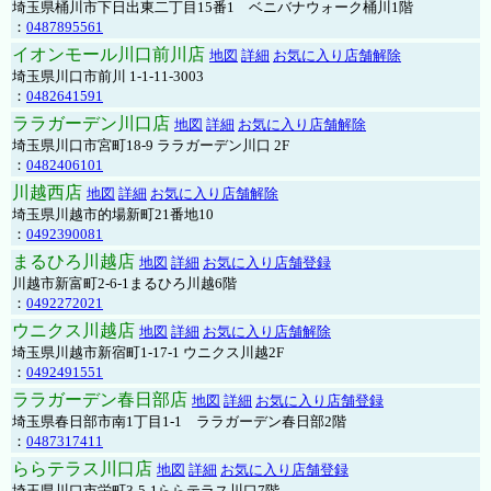
埼玉県桶川市下日出東二丁目15番1 ベニバナウォーク桶川1階
：
0487895561
イオンモール川口前川店
地図
詳細
お気に入り店舗解除
埼玉県川口市前川 1-1-11-3003
：
0482641591
ララガーデン川口店
地図
詳細
お気に入り店舗解除
埼玉県川口市宮町18-9 ララガーデン川口 2F
：
0482406101
川越西店
地図
詳細
お気に入り店舗解除
埼玉県川越市的場新町21番地10
：
0492390081
まるひろ川越店
地図
詳細
お気に入り店舗登録
川越市新富町2-6-1まるひろ川越6階
：
0492272021
ウニクス川越店
地図
詳細
お気に入り店舗解除
埼玉県川越市新宿町1-17-1 ウニクス川越2F
：
0492491551
ララガーデン春日部店
地図
詳細
お気に入り店舗登録
埼玉県春日部市南1丁目1-1 ララガーデン春日部2階
：
0487317411
ららテラス川口店
地図
詳細
お気に入り店舗登録
埼玉県川口市栄町3-5-1ららテラス川口7階