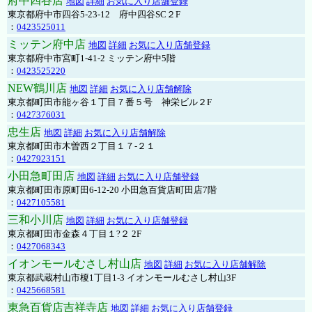
府中四谷店
地図
詳細
お気に入り店舗登録
東京都府中市四谷5-23-12 府中四谷SC２F
：
0423525011
ミッテン府中店
地図
詳細
お気に入り店舗登録
東京都府中市宮町1-41-2 ミッテン府中5階
：
0423525220
NEW鶴川店
地図
詳細
お気に入り店舗解除
東京都町田市能ヶ谷１丁目７番５号 神栄ビル２F
：
0427376031
忠生店
地図
詳細
お気に入り店舗解除
東京都町田市木曽西２丁目１７-２１
：
0427923151
小田急町田店
地図
詳細
お気に入り店舗登録
東京都町田市原町田6-12-20 小田急百貨店町田店7階
：
0427105581
三和小川店
地図
詳細
お気に入り店舗登録
東京都町田市金森４丁目１?２ 2F
：
0427068343
イオンモールむさし村山店
地図
詳細
お気に入り店舗解除
東京都武蔵村山市榎1丁目1-3 イオンモールむさし村山3F
：
0425668581
東急百貨店吉祥寺店
地図
詳細
お気に入り店舗登録