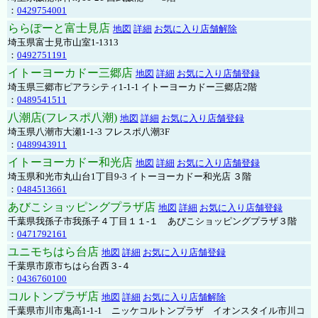
：
0429754001
ららぽーと富士見店
地図
詳細
お気に入り店舗解除
埼玉県富士見市山室1-1313
：
0492751191
イトーヨーカドー三郷店
地図
詳細
お気に入り店舗登録
埼玉県三郷市ピアラシティ1-1-1 イトーヨーカドー三郷店2階
：
0489541511
八潮店(フレスポ八潮)
地図
詳細
お気に入り店舗登録
埼玉県八潮市大瀬1-1-3 フレスポ八潮3F
：
0489943911
イトーヨーカドー和光店
地図
詳細
お気に入り店舗登録
埼玉県和光市丸山台1丁目9-3 イトーヨーカドー和光店 ３階
：
0484513661
あびこショッピングプラザ店
地図
詳細
お気に入り店舗登録
千葉県我孫子市我孫子４丁目１１-１ あびこショッピングプラザ３階
：
0471792161
ユニモちはら台店
地図
詳細
お気に入り店舗登録
千葉県市原市ちはら台西３-４
：
0436760100
コルトンプラザ店
地図
詳細
お気に入り店舗解除
千葉県市川市鬼高1-1-1 ニッケコルトンプラザ イオンスタイル市川コ