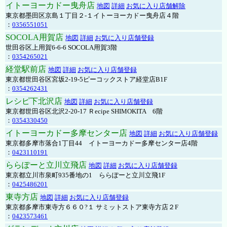
イトーヨーカドー曳舟店
地図
詳細
お気に入り店舗解除
東京都墨田区京島１丁目２-１イトーヨーカドー曳舟店４階
：
0356551051
SOCOLA用賀店
地図
詳細
お気に入り店舗登録
世田谷区上用賀6-6-6 SOCOLA用賀3階
：
0354265021
経堂駅前店
地図
詳細
お気に入り店舗登録
東京都世田谷区宮坂2-19-5ピーコックストア経堂店B1F
：
0354262431
レシピ下北沢店
地図
詳細
お気に入り店舗登録
東京都世田谷区北沢2-20-17 Ｒecipe SHIMOKITA 6階
：
0354330450
イトーヨーカドー多摩センター店
地図
詳細
お気に入り店舗登録
東京都多摩市落合1丁目44 イトーヨーカドー多摩センター店4階
：
0423110191
ららぽーと立川立飛店
地図
詳細
お気に入り店舗登録
東京都立川市泉町935番地の1 ららぽーと立川立飛1F
：
0425486201
東寺方店
地図
詳細
お気に入り店舗登録
東京都多摩市東寺方６６０?１ サミットストア東寺方店２F
：
0423573461