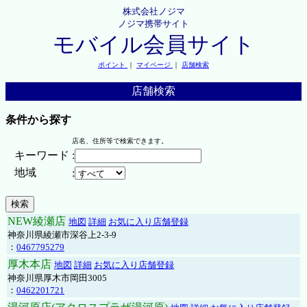
株式会社ノジマ
ノジマ携帯サイト
モバイル会員サイト
ポイント
｜
マイページ
｜
店舗検索
店舗検索
条件から探す
店名、住所等で検索できます。
キーワード
:
地域
:
NEW綾瀬店
地図
詳細
お気に入り店舗登録
神奈川県綾瀬市深谷上2-3-9
：
0467795279
厚木本店
地図
詳細
お気に入り店舗登録
神奈川県厚木市岡田3005
：
0462201721