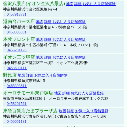
金沢八景店(イオン金沢八景店)
地図
詳細
お気に入り店舗解除
神奈川県横浜市金沢区泥亀1-27-1
：
0457913781
港南台バーズ店
地図
詳細
お気に入り店舗解除
神奈川県横浜市港南区港南台3-1-3港南台バーズ5階
：
0458305081
本牧フロント店
地図
詳細
お気に入り店舗解除
神奈川県横浜市中区小港町2丁目100-4 本牧フロント 2階
：
0456281195
イオン三ツ境店
地図
詳細
お気に入り店舗解除
神奈川県横浜市瀬谷区三ッ境7-1イオン三ツ境店2階
：
0453600111
野比店
地図
詳細
お気に入り店舗解除
神奈川県横須賀市野比1-5-1
：
0468393611
オーロラモール東戸塚店
地図
詳細
お気に入り店舗登録
横浜市戸塚区品濃町536-1 オーロラモール東戸塚アネックス2F
：
0458201561
東急百貨店たまプラーザ店
地図
詳細
お気に入り店舗登録
神奈川県横浜市青葉区美しが丘1-7東急百貨店たまプラーザ5階
：
0459051131