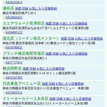
：
0458293811
瀬谷店
地図
詳細
お気に入り店舗登録
横浜市瀬谷区橋戸2-36-1
：
0453063431
カエデウォーク長津田店
地図
詳細
お気に入り店舗登録
横浜市緑区長津田みなみ台4丁目7-1 カエデウォーク長津田1階
：
0459893121
港北店（コーナン港北インター）
地図
詳細
お気に入り店舗登録
神奈川県 横浜市都筑区 折本町 191番地コーナン港北インター店2階
：
0454786851
ブランチ横浜南部市場店
地図
詳細
お気に入り店舗登録
神奈川県横浜市金沢区鳥浜町1-1
：
0457737851
横浜岡野店
地図
詳細
お気に入り店舗登録
神奈川県横浜市西区岡野2-5-18 サミット横浜岡野1階
：
0453147301
日吉東急アベニュー店
地図
詳細
お気に入り店舗登録
神奈川県横浜市港北区日吉2-1-1日吉東急アベニュー 本館3階
：
0455603351
イトーヨーカドー上永谷店
地図
詳細
お気に入り店舗登録
神奈川県横浜市港南区丸山台1-12イトーヨーカドー上永谷3階