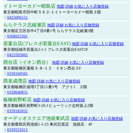
イトーヨーカドー昭島店
地図
詳細
お気に入り店舗登録
東京都昭島市田中町５６２-１イトーヨーカドー昭島３階
：
0425006151
ららテラス北綾瀬店
地図
詳細
お気に入り店舗登録
東京都足立区谷中4丁目8番1号 ららテラス北綾瀬3階
：
0368025361
若葉台店(フレスポ若葉台EAST)
地図
詳細
お気に入り店舗登録
東京都稲城市若葉台2-1-1 フレスポ若葉台EAST2F
：
0423505661
西台店（イオン西台）
地図
詳細
お気に入り店舗登録
東京都板橋区蓮根３-８-１２ イオン西台３F
：
0359160561
西友成増店
地図
詳細
お気に入り店舗登録
東京都板橋区成増3丁目11番3号 アクト1 ３階
：
0359040831
板橋前野町店
地図
詳細
お気に入り店舗登録
東京都板橋区前野町3-20-1ヒューリック志村坂上2階
：
0359183031
オーディオスクエア池袋東武店
地図
詳細
お気に入り店舗登録
東京都豊島区西池袋1-1-25 東武百貨店 池袋店 4F
：
0359531011