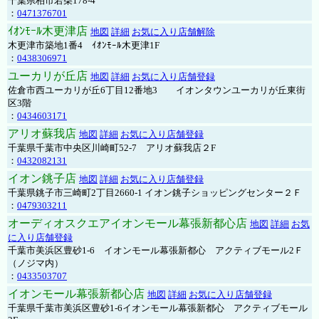
千葉県柏市若柴178-4
：
0471376701
ｲｵﾝﾓｰﾙ木更津店
地図
詳細
お気に入り店舗解除
木更津市築地1番4 ｲｵﾝﾓｰﾙ木更津1F
：
0438306971
ユーカリが丘店
地図
詳細
お気に入り店舗登録
佐倉市西ユーカリが丘6丁目12番地3 イオンタウンユーカリが丘東街
区3階
：
0434603171
アリオ蘇我店
地図
詳細
お気に入り店舗登録
千葉県千葉市中央区川崎町52-7 アリオ蘇我店２F
：
0432082131
イオン銚子店
地図
詳細
お気に入り店舗登録
千葉県銚子市三崎町2丁目2660-1 イオン銚子ショッピングセンター２Ｆ
：
0479303211
オーディオスクエアイオンモール幕張新都心店
地図
詳細
お気
に入り店舗登録
千葉市美浜区豊砂1-6 イオンモール幕張新都心 アクティブモール2Ｆ
（ノジマ内）
：
0433503707
イオンモール幕張新都心店
地図
詳細
お気に入り店舗登録
千葉県千葉市美浜区豊砂1-6イオンモール幕張新都心 アクティブモール