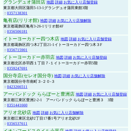
グランデュオ蒲田店
地図
詳細
お気に入り店舗登録
東京都大田区蒲田5-13-1グランデュオ蒲田東館3階
：
0357138301
亀有店(リリオ館)
地図
詳細
お気に入り店舗解除
東京都葛飾区亀有3-26-1リリオ館4F
：
0356506181
イトーヨーカドー四つ木店
地図
詳細
お気に入り店舗登録
東京都葛飾区四つ木2丁目21-1イトーヨーカドー四つ木３F
：
0356715901
イトーヨーカドー赤羽店
地図
詳細
お気に入り店舗登録
東京都北区赤羽西１丁目７-１イトーヨーカドー赤羽5階
：
0359247691
国分寺店(セレオ国分寺)
地図
詳細
お気に入り店舗解除
東京都国分寺市南町３-２０-３
：
0423266511
アーバンドック ららぽーと豊洲店
地図
詳細
お気に入り店舗登録
東京都江東区豊洲2-2-1 アーバンドック ららぽーと豊洲３ 3階
：
0351441660
アリオ北砂店
地図
詳細
お気に入り店舗解除
東京都江東区北砂2丁目17番1号アリオ北砂2F
：
0356537611
イオンフードスタイル小平店