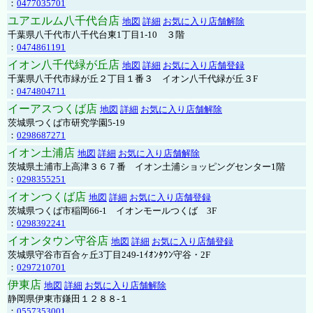
：
0477035701
ユアエルム八千代台店
地図
詳細
お気に入り店舗解除
千葉県八千代市八千代台東1丁目1-10 ３階
：
0474861191
イオン八千代緑が丘店
地図
詳細
お気に入り店舗登録
千葉県八千代市緑が丘２丁目１番３ イオン八千代緑が丘３F
：
0474804711
イーアスつくば店
地図
詳細
お気に入り店舗解除
茨城県つくば市研究学園5-19
：
0298687271
イオン土浦店
地図
詳細
お気に入り店舗解除
茨城県土浦市上高津３６７番 イオン土浦ショッピングセンター1階
：
0298355251
イオンつくば店
地図
詳細
お気に入り店舗登録
茨城県つくば市稲岡66-1 イオンモールつくば 3F
：
0298392241
イオンタウン守谷店
地図
詳細
お気に入り店舗登録
茨城県守谷市百合ヶ丘3丁目249-1ｲｵﾝﾀｳﾝ守谷・2F
：
0297210701
伊東店
地図
詳細
お気に入り店舗解除
静岡県伊東市鎌田１２８８-１
：
0557353001