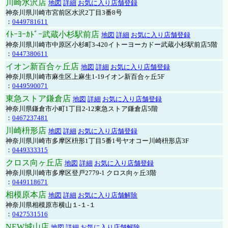
川崎水沢店
地図
詳細
お気に入り店舗登録
神奈川県川崎市宮前区水沢2丁目3番8号
：
0449781611
ｲﾄｰﾖｰｶﾄﾞｰ武蔵小杉駅前店
地図
詳細
お気に入り店舗登録
神奈川県川崎市中原区小杉町3-420イトーヨーカドー武蔵小杉駅前店5階
：
0447380611
イオン新百合ヶ丘店
地図
詳細
お気に入り店舗登録
神奈川県川崎市麻生区上麻生1-19イオン新百合ヶ丘5F
：
0449590071
東急ストア鎌倉店
地図
詳細
お気に入り店舗登録
神奈川県鎌倉市小町1丁目2-12東急ストア鎌倉店5階
：
0467237481
川崎枡形店
地図
詳細
お気に入り店舗登録
神奈川県川崎市多摩区枡形1丁目5番1号ヤオコー川崎枡形店3F
：
0449333315
クロス向ヶ丘店
地図
詳細
お気に入り店舗登録
神奈川県川崎市多摩区登戸2779-1 クロス向ヶ丘3階
：
0449118671
相模原本店
地図
詳細
お気に入り店舗解除
神奈川県相模原市横山１-１-１
：
0427531516
NEW城山店
地図
詳細
お気に入り店舗解除