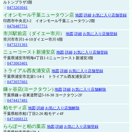
ルトンプラザ3階
：
0473203041
イオンモール千葉ニュータウン店
地図
詳細
お気に入り店舗登録
印西市中央北3-2 イオンモール千葉ニュータウン2階
：
0476487751
市川駅前店（ダイエー市川）
地図
詳細
お気に入り店舗登録
市川市市川1-4-10ダイエー市川 6階
：
0473231361
ニューコースト新浦安店
地図
詳細
お気に入り店舗登録
千葉県浦安市明海4丁目1-1ニューコースト新浦安3階
：
0473063401
トライアル西友浦安店
地図
詳細
お気に入り店舗登録
千葉県浦安市北栄1-14-1 トライアル西友浦安店3F
：
0473057661
鎌ヶ谷店(ヨークタウン)
地図
詳細
お気に入り店舗解除
千葉県鎌ヶ谷東道野辺5-16-38 ヨークタウン2F
：
0474417481
柏モディ店
地図
詳細
お気に入り店舗解除
千葉県柏市柏1丁目2-26 柏モディ4F
：
0471668121
ららぽーと柏の葉店
地図
詳細
お気に入り店舗登録