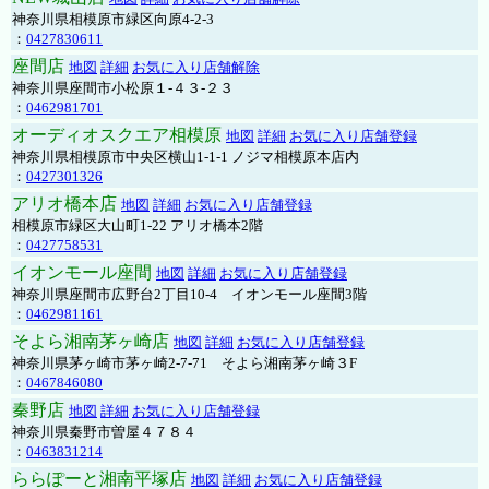
神奈川県相模原市緑区向原4-2-3
：
0427830611
座間店
地図
詳細
お気に入り店舗解除
神奈川県座間市小松原１-４３-２３
：
0462981701
オーディオスクエア相模原
地図
詳細
お気に入り店舗登録
神奈川県相模原市中央区横山1-1-1 ノジマ相模原本店内
：
0427301326
アリオ橋本店
地図
詳細
お気に入り店舗登録
相模原市緑区大山町1-22 アリオ橋本2階
：
0427758531
イオンモール座間
地図
詳細
お気に入り店舗登録
神奈川県座間市広野台2丁目10-4 イオンモール座間3階
：
0462981161
そよら湘南茅ヶ崎店
地図
詳細
お気に入り店舗登録
神奈川県茅ヶ崎市茅ヶ崎2‐7‐71 そよら湘南茅ヶ崎３F
：
0467846080
秦野店
地図
詳細
お気に入り店舗登録
神奈川県秦野市曽屋４７８４
：
0463831214
ららぽーと湘南平塚店
地図
詳細
お気に入り店舗登録