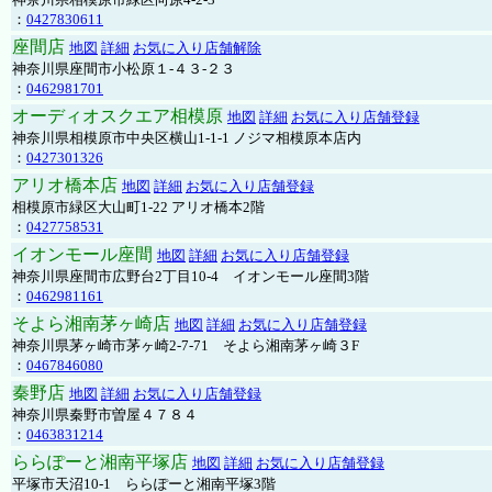
：
0427830611
座間店
地図
詳細
お気に入り店舗解除
神奈川県座間市小松原１-４３-２３
：
0462981701
オーディオスクエア相模原
地図
詳細
お気に入り店舗登録
神奈川県相模原市中央区横山1-1-1 ノジマ相模原本店内
：
0427301326
アリオ橋本店
地図
詳細
お気に入り店舗登録
相模原市緑区大山町1-22 アリオ橋本2階
：
0427758531
イオンモール座間
地図
詳細
お気に入り店舗登録
神奈川県座間市広野台2丁目10-4 イオンモール座間3階
：
0462981161
そよら湘南茅ヶ崎店
地図
詳細
お気に入り店舗登録
神奈川県茅ヶ崎市茅ヶ崎2‐7‐71 そよら湘南茅ヶ崎３F
：
0467846080
秦野店
地図
詳細
お気に入り店舗登録
神奈川県秦野市曽屋４７８４
：
0463831214
ららぽーと湘南平塚店
地図
詳細
お気に入り店舗登録
平塚市天沼10-1 ららぽーと湘南平塚3階