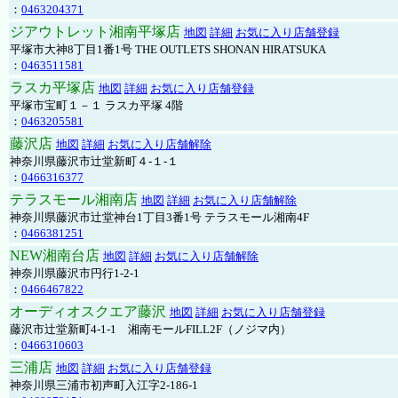
：
0463204371
ジアウトレット湘南平塚店
地図
詳細
お気に入り店舗登録
平塚市大神8丁目1番1号 THE OUTLETS SHONAN HIRATSUKA
：
0463511581
ラスカ平塚店
地図
詳細
お気に入り店舗登録
平塚市宝町１－１ ラスカ平塚 4階
：
0463205581
藤沢店
地図
詳細
お気に入り店舗解除
神奈川県藤沢市辻堂新町４-１-１
：
0466316377
テラスモール湘南店
地図
詳細
お気に入り店舗解除
神奈川県藤沢市辻堂神台1丁目3番1号 テラスモール湘南4F
：
0466381251
NEW湘南台店
地図
詳細
お気に入り店舗解除
神奈川県藤沢市円行1-2-1
：
0466467822
オーディオスクエア藤沢
地図
詳細
お気に入り店舗登録
藤沢市辻堂新町4-1-1 湘南モールFILL2F（ノジマ内）
：
0466310603
三浦店
地図
詳細
お気に入り店舗登録
神奈川県三浦市初声町入江字2-186-1