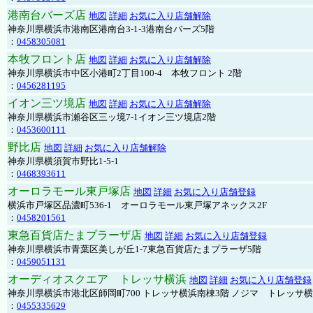
港南台バーズ店
地図
詳細
お気に入り店舗解除
神奈川県横浜市港南区港南台3-1-3港南台バーズ5階
：
0458305081
本牧フロント店
地図
詳細
お気に入り店舗解除
神奈川県横浜市中区小港町2丁目100-4 本牧フロント 2階
：
0456281195
イオン三ツ境店
地図
詳細
お気に入り店舗解除
神奈川県横浜市瀬谷区三ッ境7-1イオン三ツ境店2階
：
0453600111
野比店
地図
詳細
お気に入り店舗解除
神奈川県横須賀市野比1-5-1
：
0468393611
オーロラモール東戸塚店
地図
詳細
お気に入り店舗登録
横浜市戸塚区品濃町536-1 オーロラモール東戸塚アネックス2F
：
0458201561
東急百貨店たまプラーザ店
地図
詳細
お気に入り店舗登録
神奈川県横浜市青葉区美しが丘1-7東急百貨店たまプラーザ5階
：
0459051131
オーディオスクエア トレッサ横浜
地図
詳細
お気に入り店舗登録
神奈川県横浜市港北区師岡町700 トレッサ横浜南棟3階 ノジマ トレッサ
：
0455335629