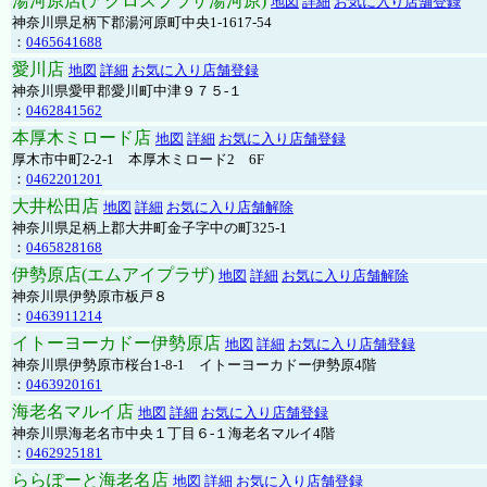
湯河原店(アクロスプラザ湯河原)
地図
詳細
お気に入り店舗登録
神奈川県足柄下郡湯河原町中央1-1617-54
：
0465641688
愛川店
地図
詳細
お気に入り店舗登録
神奈川県愛甲郡愛川町中津９７５-１
：
0462841562
本厚木ミロード店
地図
詳細
お気に入り店舗登録
厚木市中町2-2-1 本厚木ミロード2 6F
：
0462201201
大井松田店
地図
詳細
お気に入り店舗解除
神奈川県足柄上郡大井町金子字中の町325-1
：
0465828168
伊勢原店(エムアイプラザ)
地図
詳細
お気に入り店舗解除
神奈川県伊勢原市板戸８
：
0463911214
イトーヨーカドー伊勢原店
地図
詳細
お気に入り店舗登録
神奈川県伊勢原市桜台1-8-1 イトーヨーカドー伊勢原4階
：
0463920161
海老名マルイ店
地図
詳細
お気に入り店舗登録
神奈川県海老名市中央１丁目６-１海老名マルイ4階
：
0462925181
ららぽーと海老名店
地図
詳細
お気に入り店舗登録