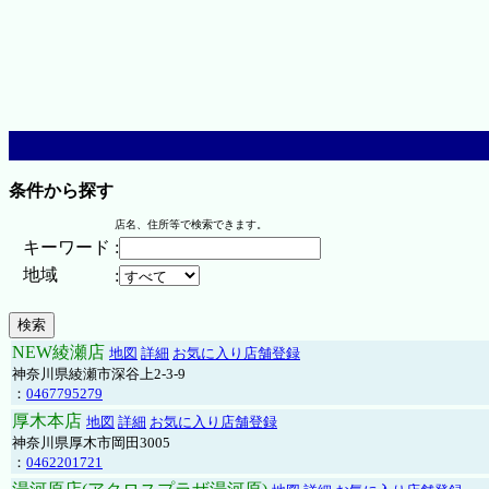
条件から探す
店名、住所等で検索できます。
キーワード
:
地域
:
NEW綾瀬店
地図
詳細
お気に入り店舗登録
神奈川県綾瀬市深谷上2-3-9
：
0467795279
厚木本店
地図
詳細
お気に入り店舗登録
神奈川県厚木市岡田3005
：
0462201721