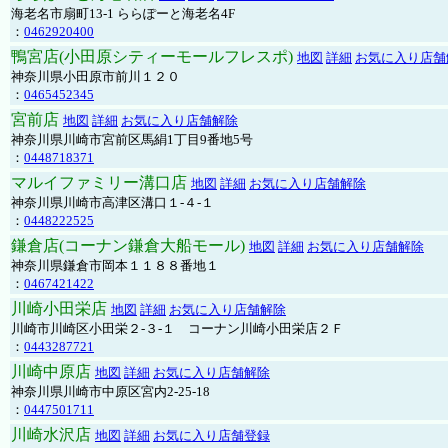
海老名市扇町13-1 ららぽーと海老名4F
：
0462920400
鴨宮店(小田原シティーモールフレスポ)
地図
詳細
お気に入り店舗
神奈川県小田原市前川１２０
：
0465452345
宮前店
地図
詳細
お気に入り店舗解除
神奈川県川崎市宮前区馬絹1丁目9番地5号
：
0448718371
マルイファミリー溝口店
地図
詳細
お気に入り店舗解除
神奈川県川崎市高津区溝口１-４-１
：
0448222525
鎌倉店(コーナン鎌倉大船モール)
地図
詳細
お気に入り店舗解除
神奈川県鎌倉市岡本１１８８番地１
：
0467421422
川崎小田栄店
地図
詳細
お気に入り店舗解除
川崎市川崎区小田栄２‐３‐１ コーナン川崎小田栄店２Ｆ
：
0443287721
川崎中原店
地図
詳細
お気に入り店舗解除
神奈川県川崎市中原区宮内2-25-18
：
0447501711
川崎水沢店
地図
詳細
お気に入り店舗登録