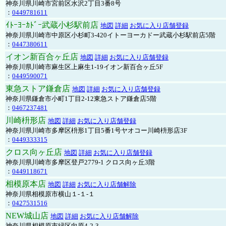
神奈川県川崎市宮前区水沢2丁目3番8号
：
0449781611
ｲﾄｰﾖｰｶﾄﾞｰ武蔵小杉駅前店
地図
詳細
お気に入り店舗登録
神奈川県川崎市中原区小杉町3-420イトーヨーカドー武蔵小杉駅前店5階
：
0447380611
イオン新百合ヶ丘店
地図
詳細
お気に入り店舗登録
神奈川県川崎市麻生区上麻生1-19イオン新百合ヶ丘5F
：
0449590071
東急ストア鎌倉店
地図
詳細
お気に入り店舗登録
神奈川県鎌倉市小町1丁目2-12東急ストア鎌倉店5階
：
0467237481
川崎枡形店
地図
詳細
お気に入り店舗登録
神奈川県川崎市多摩区枡形1丁目5番1号ヤオコー川崎枡形店3F
：
0449333315
クロス向ヶ丘店
地図
詳細
お気に入り店舗登録
神奈川県川崎市多摩区登戸2779-1 クロス向ヶ丘3階
：
0449118671
相模原本店
地図
詳細
お気に入り店舗解除
神奈川県相模原市横山１-１-１
：
0427531516
NEW城山店
地図
詳細
お気に入り店舗解除
神奈川県相模原市緑区向原4-2-3