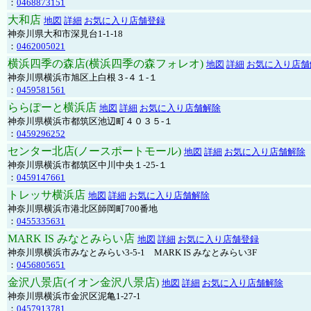
：
0468873151
大和店
地図
詳細
お気に入り店舗登録
神奈川県大和市深見台1-1-18
：
0462005021
横浜四季の森店(横浜四季の森フォレオ)
地図
詳細
お気に入り店舗
神奈川県横浜市旭区上白根３-４１-１
：
0459581561
ららぽーと横浜店
地図
詳細
お気に入り店舗解除
神奈川県横浜市都筑区池辺町４０３５-１
：
0459296252
センター北店(ノースポートモール)
地図
詳細
お気に入り店舗解除
神奈川県横浜市都筑区中川中央１-25-１
：
0459147661
トレッサ横浜店
地図
詳細
お気に入り店舗解除
神奈川県横浜市港北区師岡町700番地
：
0455335631
MARK IS みなとみらい店
地図
詳細
お気に入り店舗登録
神奈川県横浜市みなとみらい3-5-1 MARK IS みなとみらい3F
：
0456805651
金沢八景店(イオン金沢八景店)
地図
詳細
お気に入り店舗解除
神奈川県横浜市金沢区泥亀1-27-1
：
0457913781