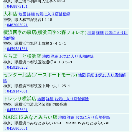
神奈川県三浦市初声町入江字2-186-1
：
0468873151
大和店
地図
詳細
お気に入り店舗登録
神奈川県大和市深見台1-1-18
：
0462005021
横浜四季の森店(横浜四季の森フォレオ)
地図
詳細
お気に入り店
舗解除
神奈川県横浜市旭区上白根３-４１-１
：
0459581561
ららぽーと横浜店
地図
詳細
お気に入り店舗解除
神奈川県横浜市都筑区池辺町４０３５-１
：
0459296252
センター北店(ノースポートモール)
地図
詳細
お気に入り店舗解
除
神奈川県横浜市都筑区中川中央１-25-１
：
0459147661
トレッサ横浜店
地図
詳細
お気に入り店舗解除
神奈川県横浜市港北区師岡町700番地
：
0455335631
MARK IS みなとみらい店
地図
詳細
お気に入り店舗登録
神奈川県横浜市みなとみらい3-5-1 MARK IS みなとみらい3F
：
0456805651