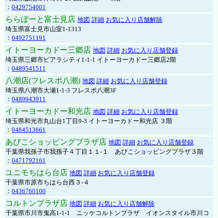
：
0429754001
ららぽーと富士見店
地図
詳細
お気に入り店舗解除
埼玉県富士見市山室1-1313
：
0492751191
イトーヨーカドー三郷店
地図
詳細
お気に入り店舗登録
埼玉県三郷市ピアラシティ1-1-1 イトーヨーカドー三郷店2階
：
0489541511
八潮店(フレスポ八潮)
地図
詳細
お気に入り店舗登録
埼玉県八潮市大瀬1-1-3 フレスポ八潮3F
：
0489943911
イトーヨーカドー和光店
地図
詳細
お気に入り店舗登録
埼玉県和光市丸山台1丁目9-3 イトーヨーカドー和光店 ３階
：
0484513661
あびこショッピングプラザ店
地図
詳細
お気に入り店舗登録
千葉県我孫子市我孫子４丁目１１-１ あびこショッピングプラザ３階
：
0471792161
ユニモちはら台店
地図
詳細
お気に入り店舗登録
千葉県市原市ちはら台西３-４
：
0436760100
コルトンプラザ店
地図
詳細
お気に入り店舗解除
千葉県市川市鬼高1-1-1 ニッケコルトンプラザ イオンスタイル市川コ