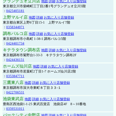
グランデュオ立川店
地図
詳細
お気に入り店舗登録
東京都立川市柴崎町三丁目2番1号グランデュオ立川5階
：
0425405181
上野マルイ店
地図
詳細
お気に入り店舗登録
東京都台東区上野6丁目15-1 上野マルイ7階
：
0358344971
調布パルコ店
地図
詳細
お気に入り店舗登録
東京都調布市小島町 1-38-1 調布パルコ5階
：
0424401734
キテラタウン調布店
地図
詳細
お気に入り店舗登録
東京都調布市菊野台1-33-3 キテラタウン調布2F
：
0424436151
ホームズ仙川店
地図
詳細
お気に入り店舗登録
東京都調布市若葉町2丁目1-7 ホームズ仙川店2階
：
0353847711
三鷹東八店
地図
詳細
お気に入り店舗登録
東京都調布市深大寺東町８丁目３３-１
：
0422706531
池袋東武店
地図
詳細
お気に入り店舗登録
豊島区西池袋1-1-25 東武百貨店 池袋店4F 8～10番地
：
0359531011
パークシティ中野店
地図
詳細
お気に入り店舗登録