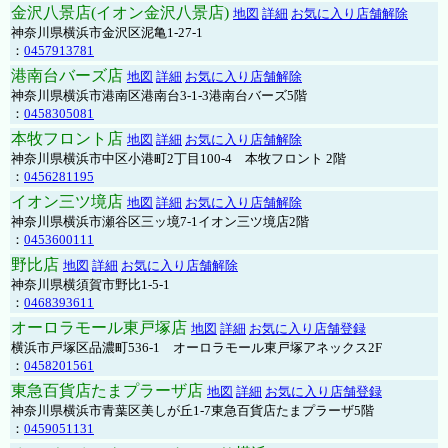
金沢八景店(イオン金沢八景店)
地図
詳細
お気に入り店舗解除
神奈川県横浜市金沢区泥亀1-27-1
：
0457913781
港南台バーズ店
地図
詳細
お気に入り店舗解除
神奈川県横浜市港南区港南台3-1-3港南台バーズ5階
：
0458305081
本牧フロント店
地図
詳細
お気に入り店舗解除
神奈川県横浜市中区小港町2丁目100-4 本牧フロント 2階
：
0456281195
イオン三ツ境店
地図
詳細
お気に入り店舗解除
神奈川県横浜市瀬谷区三ッ境7-1イオン三ツ境店2階
：
0453600111
野比店
地図
詳細
お気に入り店舗解除
神奈川県横須賀市野比1-5-1
：
0468393611
オーロラモール東戸塚店
地図
詳細
お気に入り店舗登録
横浜市戸塚区品濃町536-1 オーロラモール東戸塚アネックス2F
：
0458201561
東急百貨店たまプラーザ店
地図
詳細
お気に入り店舗登録
神奈川県横浜市青葉区美しが丘1-7東急百貨店たまプラーザ5階
：
0459051131