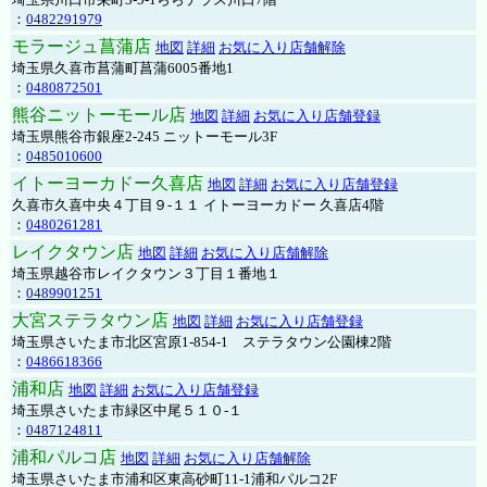
：
0482291979
モラージュ菖蒲店
地図
詳細
お気に入り店舗解除
埼玉県久喜市菖蒲町菖蒲6005番地1
：
0480872501
熊谷ニットーモール店
地図
詳細
お気に入り店舗登録
埼玉県熊谷市銀座2-245 ニットーモール3F
：
0485010600
イトーヨーカドー久喜店
地図
詳細
お気に入り店舗登録
久喜市久喜中央４丁目９-１１ イトーヨーカドー 久喜店4階
：
0480261281
レイクタウン店
地図
詳細
お気に入り店舗解除
埼玉県越谷市レイクタウン３丁目１番地１
：
0489901251
大宮ステラタウン店
地図
詳細
お気に入り店舗登録
埼玉県さいたま市北区宮原1-854-1 ステラタウン公園棟2階
：
0486618366
浦和店
地図
詳細
お気に入り店舗登録
埼玉県さいたま市緑区中尾５１０-１
：
0487124811
浦和パルコ店
地図
詳細
お気に入り店舗解除
埼玉県さいたま市浦和区東高砂町11-1浦和パルコ2F