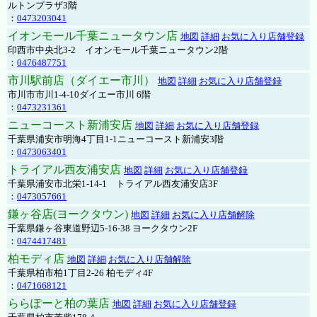
ルトンプラザ3階
：
0473203041
イオンモール千葉ニュータウン店
地図
詳細
お気に入り店舗登録
印西市中央北3-2 イオンモール千葉ニュータウン2階
：
0476487751
市川駅前店（ダイエー市川）
地図
詳細
お気に入り店舗登録
市川市市川1-4-10ダイエー市川 6階
：
0473231361
ニューコースト新浦安店
地図
詳細
お気に入り店舗登録
千葉県浦安市明海4丁目1-1ニューコースト新浦安3階
：
0473063401
トライアル西友浦安店
地図
詳細
お気に入り店舗登録
千葉県浦安市北栄1-14-1 トライアル西友浦安店3F
：
0473057661
鎌ヶ谷店(ヨークタウン)
地図
詳細
お気に入り店舗解除
千葉県鎌ヶ谷東道野辺5-16-38 ヨークタウン2F
：
0474417481
柏モディ店
地図
詳細
お気に入り店舗解除
千葉県柏市柏1丁目2-26 柏モディ4F
：
0471668121
ららぽーと柏の葉店
地図
詳細
お気に入り店舗登録