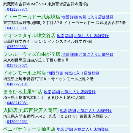
武蔵野市吉祥寺本町2-3-1 東急百貨店吉祥寺店5階
：
0422238971
イトーヨーカドー武蔵境店
地図
詳細
お気に入り店舗登録
東京都武蔵野市境南町２丁目３?６ イトーヨーカドー 武蔵境店 西館5階
：
0422303081
イオンスタイル碑文谷店
地図
詳細
お気に入り店舗登録
目黒区碑文谷４丁目１-１ イオンスタイル碑文谷7階
：
0357208661
フレル・ウィズ自由が丘店
地図
詳細
お気に入り店舗登録
東京都目黒区自由が丘１丁目６番９号
：
0357263071
イオンモール上尾店
地図
詳細
お気に入り店舗登録
埼玉県上尾市愛宕3丁目8-１号イオンモール上尾２階
：
0487790181
まるひろ上尾SC店
地図
詳細
お気に入り店舗登録
埼玉県上尾市宮本町1-1 まるひろ上尾SC店5階
：
0488717051
入間店(丸広百貨店入間店)
地図
詳細
お気に入り店舗登録
埼玉県入間市豊岡1-6-12 丸広（まるひろ）百貨店 入間店５F
：
0429606631
ベニバナウォーク桶川店
地図
詳細
お気に入り店舗登録