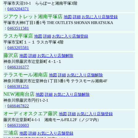
平塚市天沼10-1 ららぽーと湘南平塚3階
：
0463204371
ジアウトレット湘南平塚店
地図
詳細
お気に入り店舗登録
平塚市大神8丁目1番1号 THE OUTLETS SHONAN HIRATSUKA
：
0463511581
ラスカ平塚店
地図
詳細
お気に入り店舗登録
平塚市宝町１－１ ラスカ平塚 4階
：
0463205581
藤沢店
地図
詳細
お気に入り店舗解除
神奈川県藤沢市辻堂新町４-１-１
：
0466316377
テラスモール湘南店
地図
詳細
お気に入り店舗解除
神奈川県藤沢市辻堂神台1丁目3番1号 テラスモール湘南4F
：
0466381251
NEW湘南台店
地図
詳細
お気に入り店舗解除
神奈川県藤沢市円行1-2-1
：
0466467822
オーディオスクエア藤沢
地図
詳細
お気に入り店舗登録
藤沢市辻堂新町4-1-1 湘南モールFILL2F（ノジマ内）
：
0466310603
三浦店
地図
詳細
お気に入り店舗登録