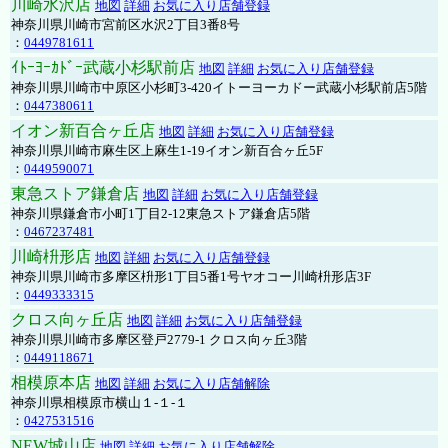
川崎水沢店
地図
詳細
お気に入り店舗登録
神奈川県川崎市宮前区水沢2丁目3番8号
：
0449781611
ｲﾄｰﾖｰｶﾄﾞｰ武蔵小杉駅前店
地図
詳細
お気に入り店舗登録
神奈川県川崎市中原区小杉町3-420イトーヨーカドー武蔵小杉駅前店5階
：
0447380611
イオン新百合ヶ丘店
地図
詳細
お気に入り店舗登録
神奈川県川崎市麻生区上麻生1-19イオン新百合ヶ丘5F
：
0449590071
東急ストア鎌倉店
地図
詳細
お気に入り店舗登録
神奈川県鎌倉市小町1丁目2-12東急ストア鎌倉店5階
：
0467237481
川崎枡形店
地図
詳細
お気に入り店舗登録
神奈川県川崎市多摩区枡形1丁目5番1号ヤオコー川崎枡形店3F
：
0449333315
クロス向ヶ丘店
地図
詳細
お気に入り店舗登録
神奈川県川崎市多摩区登戸2779-1 クロス向ヶ丘3階
：
0449118671
相模原本店
地図
詳細
お気に入り店舗解除
神奈川県相模原市横山１-１-１
：
0427531516
NEW城山店
地図
詳細
お気に入り店舗解除