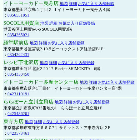
イトーヨーカドー曳舟店
地図
詳細
お気に入り店舗解除
東京都墨田区京島１丁目２-１イトーヨーカドー曳舟店４階
：
0356551051
SOCOLA用賀店
地図
詳細
お気に入り店舗登録
世田谷区上用賀6-6-6 SOCOLA用賀3階
：
0354265021
経堂駅前店
地図
詳細
お気に入り店舗登録
東京都世田谷区宮坂2-19-5ピーコックストア経堂店B1F
：
0354262431
レシピ下北沢店
地図
詳細
お気に入り店舗登録
東京都世田谷区北沢2-20-17 Ｒecipe SHIMOKITA 6階
：
0354330450
イトーヨーカドー多摩センター店
地図
詳細
お気に入り店舗登録
東京都多摩市落合1丁目44 イトーヨーカドー多摩センター店4階
：
0423110191
ららぽーと立川立飛店
地図
詳細
お気に入り店舗登録
東京都立川市泉町935番地の1 ららぽーと立川立飛1F
：
0425486201
東寺方店
地図
詳細
お気に入り店舗登録
東京都多摩市東寺方６６０?１ サミットストア東寺方店２F
：
0423573461