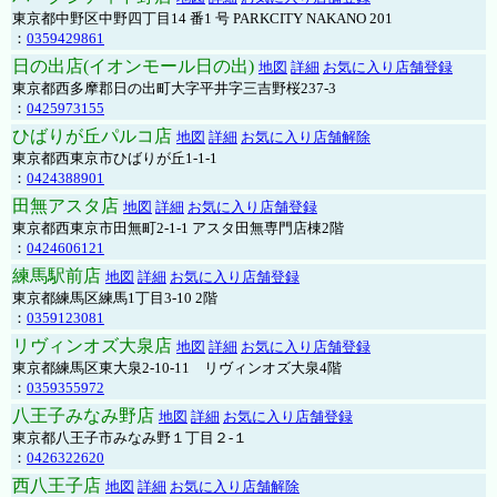
東京都中野区中野四丁目14 番1 号 PARKCITY NAKANO 201
：
0359429861
日の出店(イオンモール日の出)
地図
詳細
お気に入り店舗登録
東京都西多摩郡日の出町大字平井字三吉野桜237-3
：
0425973155
ひばりが丘パルコ店
地図
詳細
お気に入り店舗解除
東京都西東京市ひばりが丘1-1-1
：
0424388901
田無アスタ店
地図
詳細
お気に入り店舗登録
東京都西東京市田無町2-1-1 アスタ田無専門店棟2階
：
0424606121
練馬駅前店
地図
詳細
お気に入り店舗登録
東京都練馬区練馬1丁目3-10 2階
：
0359123081
リヴィンオズ大泉店
地図
詳細
お気に入り店舗登録
東京都練馬区東大泉2-10-11 リヴィンオズ大泉4階
：
0359355972
八王子みなみ野店
地図
詳細
お気に入り店舗登録
東京都八王子市みなみ野１丁目２-１
：
0426322620
西八王子店
地図
詳細
お気に入り店舗解除