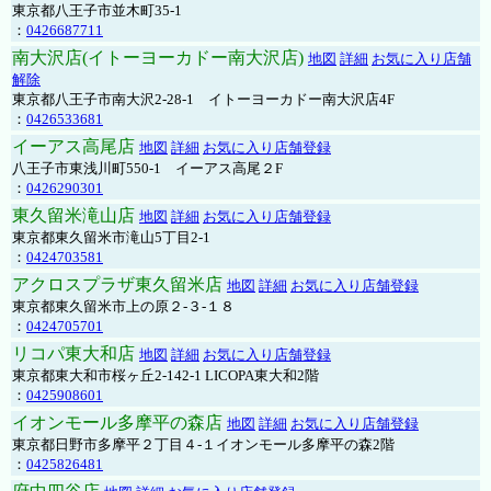
東京都八王子市並木町35-1
：
0426687711
南大沢店(イトーヨーカドー南大沢店)
地図
詳細
お気に入り店舗
解除
東京都八王子市南大沢2-28-1 イトーヨーカドー南大沢店4F
：
0426533681
イーアス高尾店
地図
詳細
お気に入り店舗登録
八王子市東浅川町550-1 イーアス高尾２F
：
0426290301
東久留米滝山店
地図
詳細
お気に入り店舗登録
東京都東久留米市滝山5丁目2-1
：
0424703581
アクロスプラザ東久留米店
地図
詳細
お気に入り店舗登録
東京都東久留米市上の原２-３-１８
：
0424705701
リコパ東大和店
地図
詳細
お気に入り店舗登録
東京都東大和市桜ヶ丘2-142-1 LICOPA東大和2階
：
0425908601
イオンモール多摩平の森店
地図
詳細
お気に入り店舗登録
東京都日野市多摩平２丁目４-１イオンモール多摩平の森2階
：
0425826481