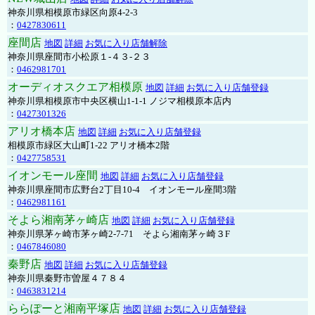
神奈川県相模原市緑区向原4-2-3
：
0427830611
座間店
地図
詳細
お気に入り店舗解除
神奈川県座間市小松原１-４３-２３
：
0462981701
オーディオスクエア相模原
地図
詳細
お気に入り店舗登録
神奈川県相模原市中央区横山1-1-1 ノジマ相模原本店内
：
0427301326
アリオ橋本店
地図
詳細
お気に入り店舗登録
相模原市緑区大山町1-22 アリオ橋本2階
：
0427758531
イオンモール座間
地図
詳細
お気に入り店舗登録
神奈川県座間市広野台2丁目10-4 イオンモール座間3階
：
0462981161
そよら湘南茅ヶ崎店
地図
詳細
お気に入り店舗登録
神奈川県茅ヶ崎市茅ヶ崎2‐7‐71 そよら湘南茅ヶ崎３F
：
0467846080
秦野店
地図
詳細
お気に入り店舗登録
神奈川県秦野市曽屋４７８４
：
0463831214
ららぽーと湘南平塚店
地図
詳細
お気に入り店舗登録