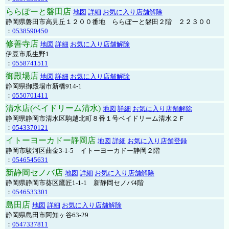
ららぽーと磐田店
地図
詳細
お気に入り店舗解除
静岡県磐田市高見丘１２００番地 ららぽーと磐田２階 ２２３００
：
0538590450
修善寺店
地図
詳細
お気に入り店舗解除
伊豆市瓜生野1
：
0558741511
御殿場店
地図
詳細
お気に入り店舗解除
静岡県御殿場市新橋914-1
：
0550701411
清水店(ベイドリーム清水)
地図
詳細
お気に入り店舗解除
静岡県静岡市清水区駒越北町８番１号ベイドリーム清水２Ｆ
：
0543370121
イトーヨーカドー静岡店
地図
詳細
お気に入り店舗登録
静岡市駿河区曲金3-1-5 イトーヨーカドー静岡２階
：
0546545631
新静岡セノバ店
地図
詳細
お気に入り店舗解除
静岡県静岡市葵区鷹匠1-1-1 新静岡セノバ4階
：
0546533301
島田店
地図
詳細
お気に入り店舗解除
静岡県島田市阿知ヶ谷63-29
：
0547337811