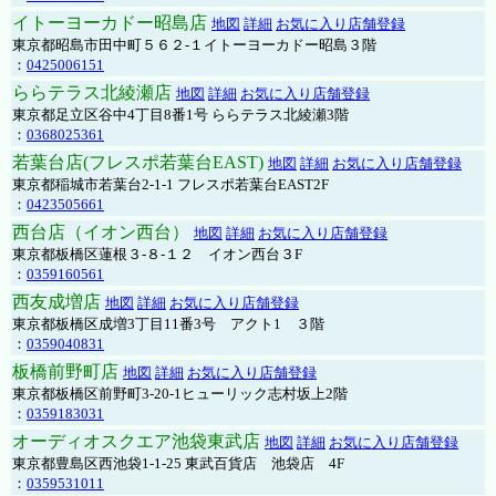
イトーヨーカドー昭島店
地図
詳細
お気に入り店舗登録
東京都昭島市田中町５６２-１イトーヨーカドー昭島３階
：
0425006151
ららテラス北綾瀬店
地図
詳細
お気に入り店舗登録
東京都足立区谷中4丁目8番1号 ららテラス北綾瀬3階
：
0368025361
若葉台店(フレスポ若葉台EAST)
地図
詳細
お気に入り店舗登録
東京都稲城市若葉台2-1-1 フレスポ若葉台EAST2F
：
0423505661
西台店（イオン西台）
地図
詳細
お気に入り店舗登録
東京都板橋区蓮根３-８-１２ イオン西台３F
：
0359160561
西友成増店
地図
詳細
お気に入り店舗登録
東京都板橋区成増3丁目11番3号 アクト1 ３階
：
0359040831
板橋前野町店
地図
詳細
お気に入り店舗登録
東京都板橋区前野町3-20-1ヒューリック志村坂上2階
：
0359183031
オーディオスクエア池袋東武店
地図
詳細
お気に入り店舗登録
東京都豊島区西池袋1-1-25 東武百貨店 池袋店 4F
：
0359531011