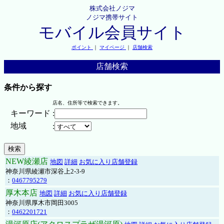
株式会社ノジマ
ノジマ携帯サイト
モバイル会員サイト
ポイント
｜
マイページ
｜
店舗検索
店舗検索
条件から探す
店名、住所等で検索できます。
キーワード
:
地域
:
NEW綾瀬店
地図
詳細
お気に入り店舗登録
神奈川県綾瀬市深谷上2-3-9
：
0467795279
厚木本店
地図
詳細
お気に入り店舗登録
神奈川県厚木市岡田3005
：
0462201721