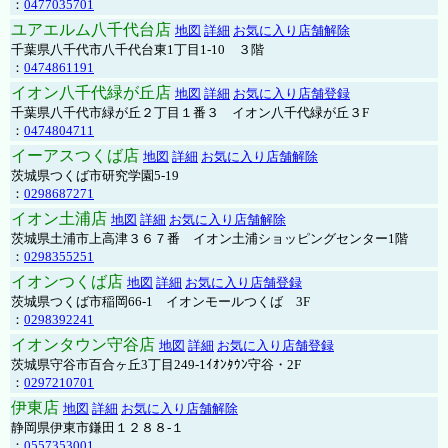
：
0477035701
ユアエルム八千代台店
地図
詳細
お気に入り店舗解除
千葉県八千代市八千代台東1丁目1-10 ３階
：
0474861191
イオン八千代緑が丘店
地図
詳細
お気に入り店舗登録
千葉県八千代市緑が丘２丁目１番３ イオン八千代緑が丘３F
：
0474804711
イーアスつくば店
地図
詳細
お気に入り店舗解除
茨城県つくば市研究学園5-19
：
0298687271
イオン土浦店
地図
詳細
お気に入り店舗解除
茨城県土浦市上高津３６７番 イオン土浦ショッピングセンター1階
：
0298355251
イオンつくば店
地図
詳細
お気に入り店舗登録
茨城県つくば市稲岡66-1 イオンモールつくば 3F
：
0298392241
イオンタウン守谷店
地図
詳細
お気に入り店舗登録
茨城県守谷市百合ヶ丘3丁目249-1ｲｵﾝﾀｳﾝ守谷・2F
：
0297210701
伊東店
地図
詳細
お気に入り店舗解除
静岡県伊東市鎌田１２８８-１
：
0557353001