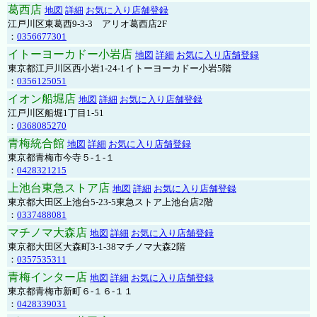
葛西店
地図
詳細
お気に入り店舗登録
江戸川区東葛西9-3-3 アリオ葛西店2F
：
0356677301
イトーヨーカドー小岩店
地図
詳細
お気に入り店舗登録
東京都江戸川区西小岩1-24-1イトーヨーカドー小岩5階
：
0356125051
イオン船堀店
地図
詳細
お気に入り店舗登録
江戸川区船堀1丁目1-51
：
0368085270
青梅統合館
地図
詳細
お気に入り店舗登録
東京都青梅市今寺５-１-１
：
0428321215
上池台東急ストア店
地図
詳細
お気に入り店舗登録
東京都大田区上池台5-23-5東急ストア上池台店2階
：
0337488081
マチノマ大森店
地図
詳細
お気に入り店舗登録
東京都大田区大森町3-1-38マチノマ大森2階
：
0357535311
青梅インター店
地図
詳細
お気に入り店舗登録
東京都青梅市新町６-１６-１１
：
0428339031