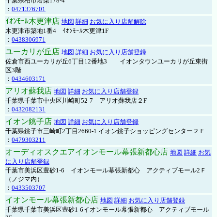
千葉県柏市若柴178-4
：
0471376701
ｲｵﾝﾓｰﾙ木更津店
地図
詳細
お気に入り店舗解除
木更津市築地1番4 ｲｵﾝﾓｰﾙ木更津1F
：
0438306971
ユーカリが丘店
地図
詳細
お気に入り店舗登録
佐倉市西ユーカリが丘6丁目12番地3 イオンタウンユーカリが丘東街
区3階
：
0434603171
アリオ蘇我店
地図
詳細
お気に入り店舗登録
千葉県千葉市中央区川崎町52-7 アリオ蘇我店２F
：
0432082131
イオン銚子店
地図
詳細
お気に入り店舗登録
千葉県銚子市三崎町2丁目2660-1 イオン銚子ショッピングセンター２Ｆ
：
0479303211
オーディオスクエアイオンモール幕張新都心店
地図
詳細
お気
に入り店舗登録
千葉市美浜区豊砂1-6 イオンモール幕張新都心 アクティブモール2Ｆ
（ノジマ内）
：
0433503707
イオンモール幕張新都心店
地図
詳細
お気に入り店舗登録
千葉県千葉市美浜区豊砂1-6イオンモール幕張新都心 アクティブモール