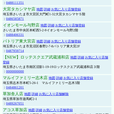
：
0488111351
大宮タカシマヤ店
地図
詳細
お気に入り店舗登録
埼玉県さいたま市大宮区大門町1-32大宮タカシマヤ５階
：
0486585871
イオンモール与野店
地図
詳細
お気に入り店舗登録
さいたま市中央区本町西5-2-9イオンモール与野2階
：
0488406331
パトリア東大宮店
地図
詳細
お気に入り店舗登録
埼玉県さいたま市見沼区春野2-7-8パトリア東大宮2F
：
0487959714
【NEW】ロッテスクエア武蔵浦和店
地図
詳細
お気に入り店舗
登録
埼玉県さいたま市南区沼影1-19-19ロッテスクエア武蔵浦和店３階
：
0000000000
マルイファミリー志木店
地図
詳細
お気に入り店舗登録
埼玉県志木市本町5-26-1 マルイファミリー志木5階
：
0484861201
草加舎人店
地図
詳細
お気に入り店舗解除
埼玉県草加市遊馬町2-1
：
0489267051
アコス草加店
地図
詳細
お気に入り店舗登録