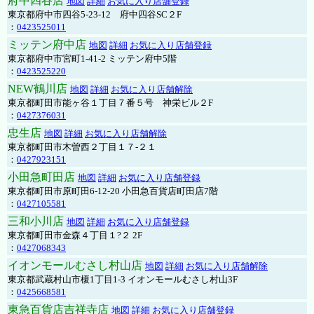
府中四谷店
地図
詳細
お気に入り店舗登録
東京都府中市四谷5-23-12 府中四谷SC２F
：
0423525011
ミッテン府中店
地図
詳細
お気に入り店舗登録
東京都府中市宮町1-41-2 ミッテン府中5階
：
0423525220
NEW鶴川店
地図
詳細
お気に入り店舗解除
東京都町田市能ヶ谷１丁目７番５号 神栄ビル２F
：
0427376031
忠生店
地図
詳細
お気に入り店舗解除
東京都町田市木曽西２丁目１７-２１
：
0427923151
小田急町田店
地図
詳細
お気に入り店舗登録
東京都町田市原町田6-12-20 小田急百貨店町田店7階
：
0427105581
三和小川店
地図
詳細
お気に入り店舗登録
東京都町田市金森４丁目１?２ 2F
：
0427068343
イオンモールむさし村山店
地図
詳細
お気に入り店舗解除
東京都武蔵村山市榎1丁目1-3 イオンモールむさし村山3F
：
0425668581
東急百貨店吉祥寺店
地図
詳細
お気に入り店舗登録