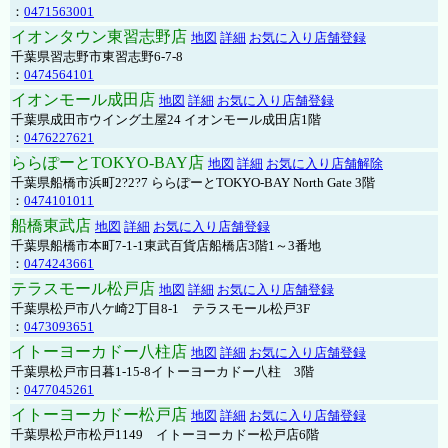
：
0471563001
イオンタウン東習志野店
地図
詳細
お気に入り店舗登録
千葉県習志野市東習志野6-7-8
：
0474564101
イオンモール成田店
地図
詳細
お気に入り店舗登録
千葉県成田市ウイング土屋24 イオンモール成田店1階
：
0476227621
ららぽーとTOKYO-BAY店
地図
詳細
お気に入り店舗解除
千葉県船橋市浜町2?2?7 ららぽーとTOKYO-BAY North Gate 3階
：
0474101011
船橋東武店
地図
詳細
お気に入り店舗登録
千葉県船橋市本町7-1-1東武百貨店船橋店3階1～3番地
：
0474243661
テラスモール松戸店
地図
詳細
お気に入り店舗登録
千葉県松戸市八ケ崎2丁目8-1 テラスモール松戸3F
：
0473093651
イトーヨーカドー八柱店
地図
詳細
お気に入り店舗登録
千葉県松戸市日暮1-15-8イトーヨーカドー八柱 3階
：
0477045261
イトーヨーカドー松戸店
地図
詳細
お気に入り店舗登録
千葉県松戸市松戸1149 イトーヨーカドー松戸店6階