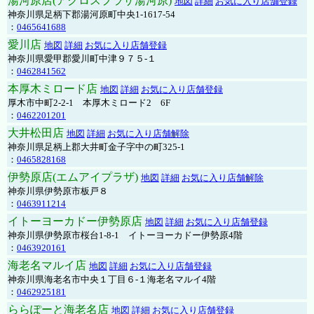
湯河原店(アクロスプラザ湯河原)
地図
詳細
お気に入り店舗登録
神奈川県足柄下郡湯河原町中央1-1617-54
：
0465641688
愛川店
地図
詳細
お気に入り店舗登録
神奈川県愛甲郡愛川町中津９７５-１
：
0462841562
本厚木ミロード店
地図
詳細
お気に入り店舗登録
厚木市中町2-2-1 本厚木ミロード2 6F
：
0462201201
大井松田店
地図
詳細
お気に入り店舗解除
神奈川県足柄上郡大井町金子字中の町325-1
：
0465828168
伊勢原店(エムアイプラザ)
地図
詳細
お気に入り店舗解除
神奈川県伊勢原市板戸８
：
0463911214
イトーヨーカドー伊勢原店
地図
詳細
お気に入り店舗登録
神奈川県伊勢原市桜台1-8-1 イトーヨーカドー伊勢原4階
：
0463920161
海老名マルイ店
地図
詳細
お気に入り店舗登録
神奈川県海老名市中央１丁目６-１海老名マルイ4階
：
0462925181
ららぽーと海老名店
地図
詳細
お気に入り店舗登録