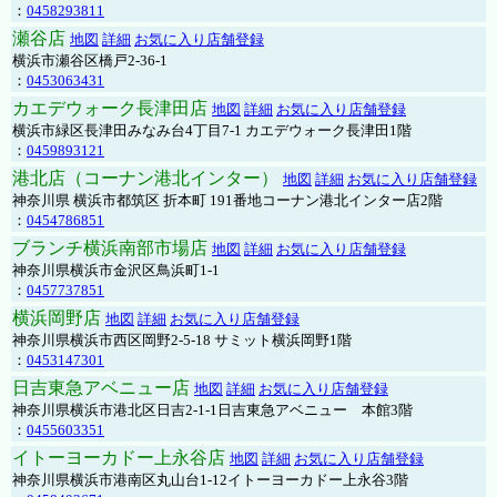
：
0458293811
瀬谷店
地図
詳細
お気に入り店舗登録
横浜市瀬谷区橋戸2-36-1
：
0453063431
カエデウォーク長津田店
地図
詳細
お気に入り店舗登録
横浜市緑区長津田みなみ台4丁目7-1 カエデウォーク長津田1階
：
0459893121
港北店（コーナン港北インター）
地図
詳細
お気に入り店舗登録
神奈川県 横浜市都筑区 折本町 191番地コーナン港北インター店2階
：
0454786851
ブランチ横浜南部市場店
地図
詳細
お気に入り店舗登録
神奈川県横浜市金沢区鳥浜町1-1
：
0457737851
横浜岡野店
地図
詳細
お気に入り店舗登録
神奈川県横浜市西区岡野2-5-18 サミット横浜岡野1階
：
0453147301
日吉東急アベニュー店
地図
詳細
お気に入り店舗登録
神奈川県横浜市港北区日吉2-1-1日吉東急アベニュー 本館3階
：
0455603351
イトーヨーカドー上永谷店
地図
詳細
お気に入り店舗登録
神奈川県横浜市港南区丸山台1-12イトーヨーカドー上永谷3階