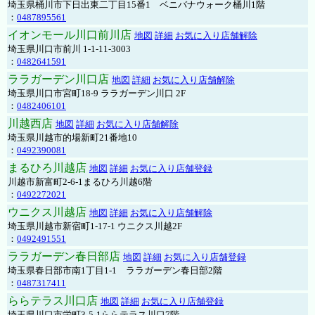
埼玉県桶川市下日出東二丁目15番1 ベニバナウォーク桶川1階
：
0487895561
イオンモール川口前川店
地図
詳細
お気に入り店舗解除
埼玉県川口市前川 1-1-11-3003
：
0482641591
ララガーデン川口店
地図
詳細
お気に入り店舗解除
埼玉県川口市宮町18-9 ララガーデン川口 2F
：
0482406101
川越西店
地図
詳細
お気に入り店舗解除
埼玉県川越市的場新町21番地10
：
0492390081
まるひろ川越店
地図
詳細
お気に入り店舗登録
川越市新富町2-6-1まるひろ川越6階
：
0492272021
ウニクス川越店
地図
詳細
お気に入り店舗解除
埼玉県川越市新宿町1-17-1 ウニクス川越2F
：
0492491551
ララガーデン春日部店
地図
詳細
お気に入り店舗登録
埼玉県春日部市南1丁目1-1 ララガーデン春日部2階
：
0487317411
ららテラス川口店
地図
詳細
お気に入り店舗登録
埼玉県川口市栄町3-5-1ららテラス川口7階