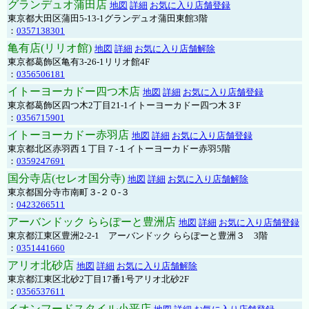
グランデュオ蒲田店
地図
詳細
お気に入り店舗登録
東京都大田区蒲田5-13-1グランデュオ蒲田東館3階
：
0357138301
亀有店(リリオ館)
地図
詳細
お気に入り店舗解除
東京都葛飾区亀有3-26-1リリオ館4F
：
0356506181
イトーヨーカドー四つ木店
地図
詳細
お気に入り店舗登録
東京都葛飾区四つ木2丁目21-1イトーヨーカドー四つ木３F
：
0356715901
イトーヨーカドー赤羽店
地図
詳細
お気に入り店舗登録
東京都北区赤羽西１丁目７-１イトーヨーカドー赤羽5階
：
0359247691
国分寺店(セレオ国分寺)
地図
詳細
お気に入り店舗解除
東京都国分寺市南町３-２０-３
：
0423266511
アーバンドック ららぽーと豊洲店
地図
詳細
お気に入り店舗登録
東京都江東区豊洲2-2-1 アーバンドック ららぽーと豊洲３ 3階
：
0351441660
アリオ北砂店
地図
詳細
お気に入り店舗解除
東京都江東区北砂2丁目17番1号アリオ北砂2F
：
0356537611
イオンフードスタイル小平店