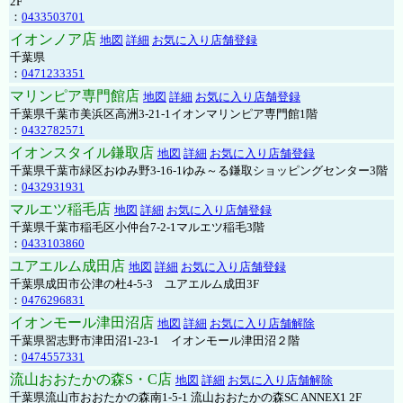
2F
：
0433503701
イオンノア店
地図
詳細
お気に入り店舗登録
千葉県
：
0471233351
マリンピア専門館店
地図
詳細
お気に入り店舗登録
千葉県千葉市美浜区高洲3-21-1イオンマリンピア専門館1階
：
0432782571
イオンスタイル鎌取店
地図
詳細
お気に入り店舗登録
千葉県千葉市緑区おゆみ野3-16-1ゆみ～る鎌取ショッピングセンター3階
：
0432931931
マルエツ稲毛店
地図
詳細
お気に入り店舗登録
千葉県千葉市稲毛区小仲台7-2-1マルエツ稲毛3階
：
0433103860
ユアエルム成田店
地図
詳細
お気に入り店舗登録
千葉県成田市公津の杜4-5-3 ユアエルム成田3F
：
0476296831
イオンモール津田沼店
地図
詳細
お気に入り店舗解除
千葉県習志野市津田沼1-23-1 イオンモール津田沼２階
：
0474557331
流山おおたかの森S・C店
地図
詳細
お気に入り店舗解除
千葉県流山市おおたかの森南1-5-1 流山おおたかの森SC ANNEX1 2F