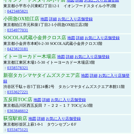
地図
詳細
お気に入り店舗登録
東京都小平市小川東町2丁目12-1 イオンフードスタイル小平2階
：
0423485821
小田急OX狛江店
地図
詳細
お気に入り店舗登録
東京都狛江市元和泉1丁目2-1小田急OX狛江店2階
：
0354977031
SOCOLA武蔵小金井クロス店
地図
詳細
お気に入り店舗登録
東京都小金井市本町6-2-30 SOCOLA武蔵小金井クロス3階
：
0423823181
イトーヨーカドー木場店
地図
詳細
お気に入り店舗登録
東京都江東区木場1-5-30 イトーヨーカドー木場店3階
：
0358578321
新宿タカシマヤタイムズスクエア店
地図
詳細
お気に入り店舗登
録
渋谷区千駄ヶ谷5丁目24番2号 タカシマヤタイムズスクエア本館11階
：
0353627221
五反田TOC店
地図
詳細
お気に入り店舗登録
東京都品川区西五反田 ７－２２－１７ TOCビル3階
：
0363846612
荻窪駅前店
地図
詳細
お気に入り店舗登録
東京都杉並区上萩1-9-1 タウンセブン６F
：
0353475121