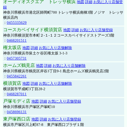
オーディオスクエア トレッサ横浜
地図
詳細
お気に入り店舗登
録
神奈川県横浜市港北区師岡町700 トレッサ横浜南棟3階 ノジマ トレッサ
横浜店内
：
0455335629
コースカベイサイド横須賀店
地図
詳細
お気に入り店舗登録
神奈川県横須賀市本町２-１-１２コースカベイサイドストアーズ3階
：
0468201511
権太坂店
地図
詳細
お気に入り店舗解除
神奈川県横浜市保土ケ谷区権太坂 3-1-3
：
0457305731
ホームズ鶴見店
地図
詳細
お気に入り店舗解除
神奈川県横浜市鶴見区岸谷3丁目9-1 島忠ホームズ横浜鶴見店2階
：
0455842261
横須賀店
地図
詳細
お気に入り店舗解除
横須賀市平成町3丁目28-2
：
0468287011
戸塚モディ店
地図
詳細
お気に入り店舗登録
神奈川県横浜市戸塚区戸塚町10
：
0458696131
東戸塚西口店
地図
詳細
お気に入り店舗登録
横浜市戸塚区川上町87-8 東戸塚西口プラザ１階