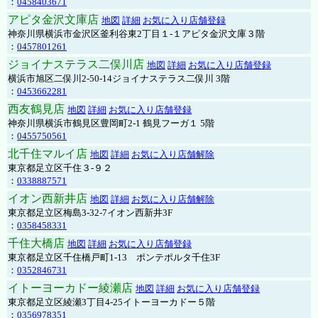
：
0458403671
アピタ金沢文庫店
地図
詳細
お気に入り店舗登録
神奈川県横浜市金沢区釜利谷東2丁目１-１アピタ金沢文庫３階
：
0457801261
ジョイナステラス二俣川店
地図
詳細
お気に入り店舗登録
横浜市旭区二俣川2-50-14ジョイナステラス二俣川 3階
：
0453662281
西友鶴見店
地図
詳細
お気に入り店舗登録
神奈川県横浜市鶴見区豊岡町2-1 鶴見フーガ１ 5階
：
0455750561
北千住マルイ店
地図
詳細
お気に入り店舗解除
東京都足立区千住３-９２
：
0338887571
イオン西新井店
地図
詳細
お気に入り店舗解除
東京都足立区梅島3-32-7イオン西新井3F
：
0358458331
千住大橋店
地図
詳細
お気に入り店舗登録
東京都足立区千住橋戸町1-13 ポンテポルタ千住3F
：
0352846731
イトーヨーカドー綾瀬店
地図
詳細
お気に入り店舗登録
東京都足立区綾瀬3丁目4-25イトーヨーカドー５階
：
0356978351