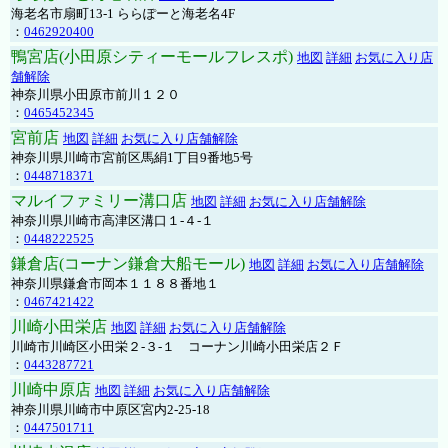
海老名市扇町13-1 ららぽーと海老名4F
：
0462920400
鴨宮店(小田原シティーモールフレスポ)
地図
詳細
お気に入り店
舗解除
神奈川県小田原市前川１２０
：
0465452345
宮前店
地図
詳細
お気に入り店舗解除
神奈川県川崎市宮前区馬絹1丁目9番地5号
：
0448718371
マルイファミリー溝口店
地図
詳細
お気に入り店舗解除
神奈川県川崎市高津区溝口１-４-１
：
0448222525
鎌倉店(コーナン鎌倉大船モール)
地図
詳細
お気に入り店舗解除
神奈川県鎌倉市岡本１１８８番地１
：
0467421422
川崎小田栄店
地図
詳細
お気に入り店舗解除
川崎市川崎区小田栄２‐３‐１ コーナン川崎小田栄店２Ｆ
：
0443287721
川崎中原店
地図
詳細
お気に入り店舗解除
神奈川県川崎市中原区宮内2-25-18
：
0447501711