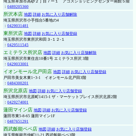
埼玉県草加市高砂２丁目７ー１ アコスショッピングセンター南館５階
：
0489205360
所沢本店
地図
詳細
お気に入り店舗解除
埼玉県所沢市小手指台5番地の4
：
0429031481
東所沢店
地図
詳細
お気に入り店舗登録
埼玉県所沢市東所沢和田３-１２-１
：
0429511545
エミテラス所沢店
地図
詳細
お気に入り店舗解除
埼玉県所沢市東住吉10番1号 エミテラス所沢 3階
：
0429033001
イオンモール北戸田店
地図
詳細
お気に入り店舗登録
戸田市美女木東1ｰ3‐1 イオンモール北戸田3階
：
0484300201
所沢北原店
地図
詳細
お気に入り店舗登録
埼玉県所沢市北原町1415-1 ザ・マーケットプレイス所沢北原2階
：
0429274001
蓮田マイン店
地図
詳細
お気に入り店舗登録
蓮田市東5-8-65 蓮田マイン1F
：
0487651291
西武飯能ペペ店
地図
詳細
お気に入り店舗登録
埼玉県飯能市仲町11-21 西武飯能ペペ3階