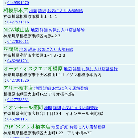
：
0449591270
相模原本店
地図
詳細
お気に入り店舗解除
神奈川県相模原市横山１-１-１
：
0427531516
NEW城山店
地図
詳細
お気に入り店舗解除
神奈川県相模原市緑区向原4-2-3
：
0427830611
座間店
地図
詳細
お気に入り店舗解除
神奈川県座間市小松原１-４３-２３
：
0462981701
オーディオスクエア相模原
地図
詳細
お気に入り店舗登録
神奈川県相模原市中央区横山1-1-1 ノジマ相模原本店内
：
0427301326
アリオ橋本店
地図
詳細
お気に入り店舗登録
相模原市緑区大山町1-22 アリオ橋本2階
：
0427758531
イオンモール座間
地図
詳細
お気に入り店舗登録
神奈川県座間市広野台2丁目10-4 イオンモール座間3階
：
0462981161
ｿﾌﾄﾊﾞﾝｸアリオ橋本店
地図
詳細
お気に入り店舗登録
神奈川県相模原市緑区大山町1-22 アリオ橋本2F