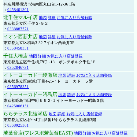
神奈川県横浜市港南区丸山台1-12-36 1階
：
0458401301
北千住マルイ店
地図
詳細
お気に入り店舗解除
東京都足立区千住３-９２
：
0338887571
イオン西新井店
地図
詳細
お気に入り店舗解除
東京都足立区梅島3-32-7イオン西新井3F
：
0358458331
千住大橋店
地図
詳細
お気に入り店舗登録
東京都足立区千住橋戸町1-13 ポンテポルタ千住3F
：
0352846731
イトーヨーカドー綾瀬店
地図
詳細
お気に入り店舗登録
東京都足立区綾瀬3丁目4-25イトーヨーカドー５階
：
0356978351
イトーヨーカドー昭島店
地図
詳細
お気に入り店舗登録
東京都昭島市田中町５６２-１イトーヨーカドー昭島３階
：
0425006151
ららテラス北綾瀬店
地図
詳細
お気に入り店舗登録
東京都足立区谷中4丁目8番1号 ららテラス北綾瀬3階
：
0368025361
若葉台店(フレスポ若葉台EAST)
地図
詳細
お気に入り店舗登録