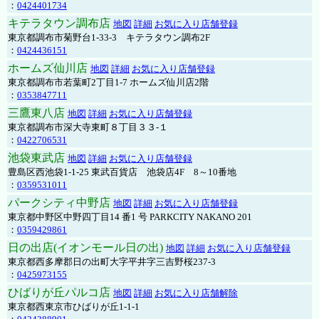
：
0424401734
キテラタウン調布店
地図
詳細
お気に入り店舗登録
東京都調布市菊野台1-33-3 キテラタウン調布2F
：
0424436151
ホームズ仙川店
地図
詳細
お気に入り店舗登録
東京都調布市若葉町2丁目1-7 ホームズ仙川店2階
：
0353847711
三鷹東八店
地図
詳細
お気に入り店舗登録
東京都調布市深大寺東町８丁目３３-１
：
0422706531
池袋東武店
地図
詳細
お気に入り店舗登録
豊島区西池袋1-1-25 東武百貨店 池袋店4F 8～10番地
：
0359531011
パークシティ中野店
地図
詳細
お気に入り店舗登録
東京都中野区中野四丁目14 番1 号 PARKCITY NAKANO 201
：
0359429861
日の出店(イオンモール日の出)
地図
詳細
お気に入り店舗登録
東京都西多摩郡日の出町大字平井字三吉野桜237-3
：
0425973155
ひばりが丘パルコ店
地図
詳細
お気に入り店舗解除
東京都西東京市ひばりが丘1-1-1