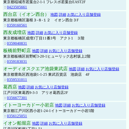
東京都稲城市若葉台2-1-1 フレスポ若葉台EAST2F
：
0423505661
西台店（イオン西台）
地図
詳細
お気に入り店舗登録
東京都板橋区蓮根３-８-１２ イオン西台３F
：
0359160561
西友成増店
地図
詳細
お気に入り店舗登録
東京都板橋区成増3丁目11番3号 アクト1 ３階
：
0359040831
板橋前野町店
地図
詳細
お気に入り店舗登録
東京都板橋区前野町3-20-1ヒューリック志村坂上2階
：
0359183031
オーディオスクエア池袋東武店
地図
詳細
お気に入り店舗登録
東京都豊島区西池袋1-1-25 東武百貨店 池袋店 4F
：
0359531011
葛西店
地図
詳細
お気に入り店舗登録
江戸川区東葛西9-3-3 アリオ葛西店2F
：
0356677301
イトーヨーカドー小岩店
地図
詳細
お気に入り店舗登録
東京都江戸川区西小岩1-24-1イトーヨーカドー小岩5階
：
0356125051
イオン船堀店
地図
詳細
お気に入り店舗登録
江戸川区船堀1丁目1-51