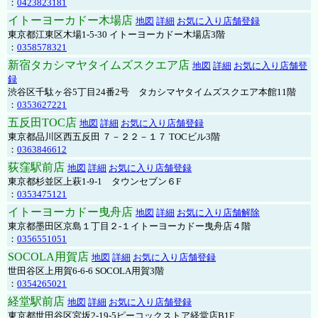
：
0423823181
イトーヨーカドー木場店
地図
詳細
お気に入り店舗登録
東京都江東区木場1-5-30 イトーヨーカドー木場店3階
：
0358578321
新宿タカシマヤタイムズスクエア店
地図
詳細
お気に入り店舗登
録
渋谷区千駄ヶ谷5丁目24番2号 タカシマヤタイムズスクエア本館11階
：
0353627221
五反田TOC店
地図
詳細
お気に入り店舗登録
東京都品川区西五反田 ７－２２－１７ TOCビル3階
：
0363846612
荻窪駅前店
地図
詳細
お気に入り店舗登録
東京都杉並区上萩1-9-1 タウンセブン６F
：
0353475121
イトーヨーカドー曳舟店
地図
詳細
お気に入り店舗解除
東京都墨田区京島１丁目２-１イトーヨーカドー曳舟店４階
：
0356551051
SOCOLA用賀店
地図
詳細
お気に入り店舗登録
世田谷区上用賀6-6-6 SOCOLA用賀3階
：
0354265021
経堂駅前店
地図
詳細
お気に入り店舗登録
東京都世田谷区宮坂2-19-5ピーコックストア経堂店B1F