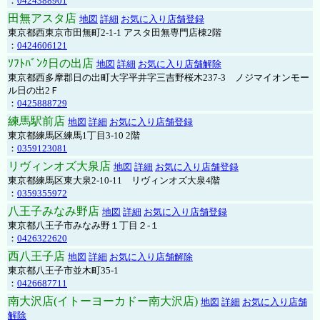
：
0424388901
田無アスタ店
地図
詳細
お気に入り店舗登録
東京都西東京市田無町2-1-1 アスタ田無専門店棟2階
：
0424606121
ｿﾌﾄﾊﾞﾝｸ日の出店
地図
詳細
お気に入り店舗解除
東京都西多摩郡日の出町大字平井字三吉野桜木237-3 ノジマイオンモー
ル日の出2Ｆ
：
0425888729
練馬駅前店
地図
詳細
お気に入り店舗登録
東京都練馬区練馬1丁目3-10 2階
：
0359123081
リヴィンオズ大泉店
地図
詳細
お気に入り店舗登録
東京都練馬区東大泉2-10-11 リヴィンオズ大泉4階
：
0359355972
八王子みなみ野店
地図
詳細
お気に入り店舗登録
東京都八王子市みなみ野１丁目２-１
：
0426322620
西八王子店
地図
詳細
お気に入り店舗解除
東京都八王子市並木町35-1
：
0426687711
南大沢店(イトーヨーカドー南大沢店)
地図
詳細
お気に入り店舗
解除