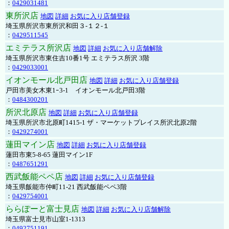
：
0429031481
東所沢店
地図
詳細
お気に入り店舗登録
埼玉県所沢市東所沢和田３-１２-１
：
0429511545
エミテラス所沢店
地図
詳細
お気に入り店舗解除
埼玉県所沢市東住吉10番1号 エミテラス所沢 3階
：
0429033001
イオンモール北戸田店
地図
詳細
お気に入り店舗登録
戸田市美女木東1ｰ3‐1 イオンモール北戸田3階
：
0484300201
所沢北原店
地図
詳細
お気に入り店舗登録
埼玉県所沢市北原町1415-1 ザ・マーケットプレイス所沢北原2階
：
0429274001
蓮田マイン店
地図
詳細
お気に入り店舗登録
蓮田市東5-8-65 蓮田マイン1F
：
0487651291
西武飯能ペペ店
地図
詳細
お気に入り店舗登録
埼玉県飯能市仲町11-21 西武飯能ペペ3階
：
0429754001
ららぽーと富士見店
地図
詳細
お気に入り店舗解除
埼玉県富士見市山室1-1313
：
0492751191