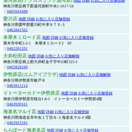
湯河原店(アクロスプラザ湯河原)
地図
詳細
お気に入り店舗登録
神奈川県足柄下郡湯河原町中央1-1617-54
：
0465641688
愛川店
地図
詳細
お気に入り店舗登録
神奈川県愛甲郡愛川町中津９７５-１
：
0462841562
本厚木ミロード店
地図
詳細
お気に入り店舗登録
厚木市中町2-2-1 本厚木ミロード2 6F
：
0462201201
大井松田店
地図
詳細
お気に入り店舗解除
神奈川県足柄上郡大井町金子字中の町325-1
：
0465828168
伊勢原店(エムアイプラザ)
地図
詳細
お気に入り店舗解除
神奈川県伊勢原市板戸８
：
0463911214
イトーヨーカドー伊勢原店
地図
詳細
お気に入り店舗登録
神奈川県伊勢原市桜台1-8-1 イトーヨーカドー伊勢原4階
：
0463920161
海老名マルイ店
地図
詳細
お気に入り店舗登録
神奈川県海老名市中央１丁目６-１海老名マルイ4階
：
0462925181
ららぽーと海老名店
地図
詳細
お気に入り店舗登録