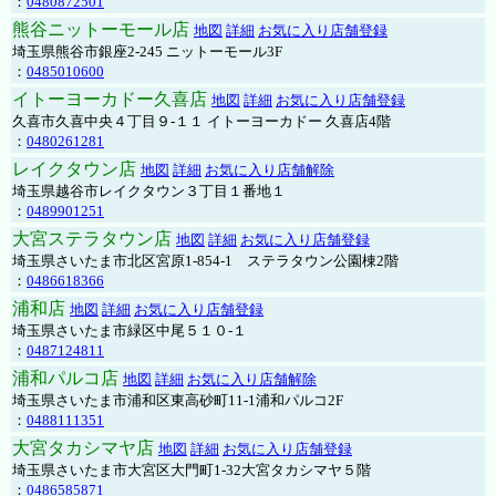
：
0480872501
熊谷ニットーモール店
地図
詳細
お気に入り店舗登録
埼玉県熊谷市銀座2-245 ニットーモール3F
：
0485010600
イトーヨーカドー久喜店
地図
詳細
お気に入り店舗登録
久喜市久喜中央４丁目９-１１ イトーヨーカドー 久喜店4階
：
0480261281
レイクタウン店
地図
詳細
お気に入り店舗解除
埼玉県越谷市レイクタウン３丁目１番地１
：
0489901251
大宮ステラタウン店
地図
詳細
お気に入り店舗登録
埼玉県さいたま市北区宮原1-854-1 ステラタウン公園棟2階
：
0486618366
浦和店
地図
詳細
お気に入り店舗登録
埼玉県さいたま市緑区中尾５１０-１
：
0487124811
浦和パルコ店
地図
詳細
お気に入り店舗解除
埼玉県さいたま市浦和区東高砂町11-1浦和パルコ2F
：
0488111351
大宮タカシマヤ店
地図
詳細
お気に入り店舗登録
埼玉県さいたま市大宮区大門町1-32大宮タカシマヤ５階
：
0486585871