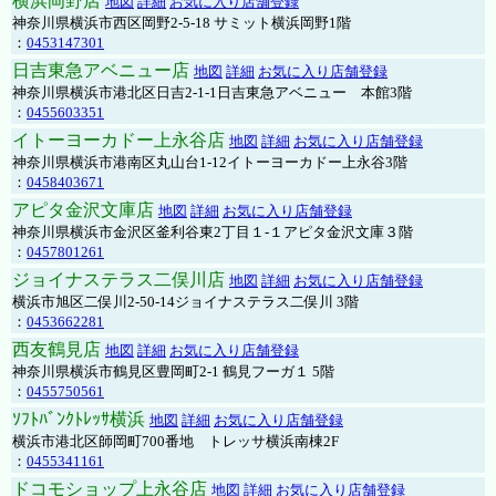
横浜岡野店
地図
詳細
お気に入り店舗登録
神奈川県横浜市西区岡野2-5-18 サミット横浜岡野1階
：
0453147301
日吉東急アベニュー店
地図
詳細
お気に入り店舗登録
神奈川県横浜市港北区日吉2-1-1日吉東急アベニュー 本館3階
：
0455603351
イトーヨーカドー上永谷店
地図
詳細
お気に入り店舗登録
神奈川県横浜市港南区丸山台1-12イトーヨーカドー上永谷3階
：
0458403671
アピタ金沢文庫店
地図
詳細
お気に入り店舗登録
神奈川県横浜市金沢区釜利谷東2丁目１-１アピタ金沢文庫３階
：
0457801261
ジョイナステラス二俣川店
地図
詳細
お気に入り店舗登録
横浜市旭区二俣川2-50-14ジョイナステラス二俣川 3階
：
0453662281
西友鶴見店
地図
詳細
お気に入り店舗登録
神奈川県横浜市鶴見区豊岡町2-1 鶴見フーガ１ 5階
：
0455750561
ｿﾌﾄﾊﾞﾝｸﾄﾚｯｻ横浜
地図
詳細
お気に入り店舗登録
横浜市港北区師岡町700番地 トレッサ横浜南棟2F
：
0455341161
ドコモショップ上永谷店
地図
詳細
お気に入り店舗登録