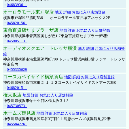
：
0468393611
オーロラモール東戸塚店
地図
詳細
お気に入り店舗登録
横浜市戸塚区品濃町536-1 オーロラモール東戸塚アネックス2F
：
0458201561
東急百貨店たまプラーザ店
地図
詳細
お気に入り店舗登録
神奈川県横浜市青葉区美しが丘1-7東急百貨店たまプラーザ5階
：
0459051131
オーディオスクエア トレッサ横浜
地図
詳細
お気に入り店舗登
録
神奈川県横浜市港北区師岡町700 トレッサ横浜南棟3階 ノジマ トレッサ
横浜店内
：
0455335629
コースカベイサイド横須賀店
地図
詳細
お気に入り店舗登録
神奈川県横須賀市本町２-１-１２コースカベイサイドストアーズ3階
：
0468201511
権太坂店
地図
詳細
お気に入り店舗解除
神奈川県横浜市保土ケ谷区権太坂 3-1-3
：
0457305731
ホームズ鶴見店
地図
詳細
お気に入り店舗解除
神奈川県横浜市鶴見区岸谷3丁目9-1 島忠ホームズ横浜鶴見店2階
：
0455842261