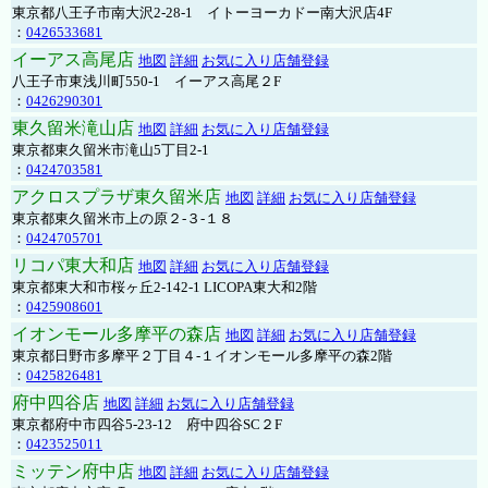
東京都八王子市南大沢2-28-1 イトーヨーカドー南大沢店4F
：
0426533681
イーアス高尾店
地図
詳細
お気に入り店舗登録
八王子市東浅川町550-1 イーアス高尾２F
：
0426290301
東久留米滝山店
地図
詳細
お気に入り店舗登録
東京都東久留米市滝山5丁目2-1
：
0424703581
アクロスプラザ東久留米店
地図
詳細
お気に入り店舗登録
東京都東久留米市上の原２-３-１８
：
0424705701
リコパ東大和店
地図
詳細
お気に入り店舗登録
東京都東大和市桜ヶ丘2-142-1 LICOPA東大和2階
：
0425908601
イオンモール多摩平の森店
地図
詳細
お気に入り店舗登録
東京都日野市多摩平２丁目４-１イオンモール多摩平の森2階
：
0425826481
府中四谷店
地図
詳細
お気に入り店舗登録
東京都府中市四谷5-23-12 府中四谷SC２F
：
0423525011
ミッテン府中店
地図
詳細
お気に入り店舗登録