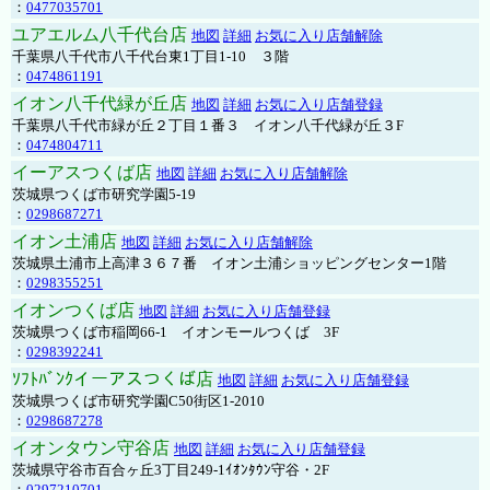
：
0477035701
ユアエルム八千代台店
地図
詳細
お気に入り店舗解除
千葉県八千代市八千代台東1丁目1-10 ３階
：
0474861191
イオン八千代緑が丘店
地図
詳細
お気に入り店舗登録
千葉県八千代市緑が丘２丁目１番３ イオン八千代緑が丘３F
：
0474804711
イーアスつくば店
地図
詳細
お気に入り店舗解除
茨城県つくば市研究学園5-19
：
0298687271
イオン土浦店
地図
詳細
お気に入り店舗解除
茨城県土浦市上高津３６７番 イオン土浦ショッピングセンター1階
：
0298355251
イオンつくば店
地図
詳細
お気に入り店舗登録
茨城県つくば市稲岡66-1 イオンモールつくば 3F
：
0298392241
ｿﾌﾄﾊﾞﾝｸイーアスつくば店
地図
詳細
お気に入り店舗登録
茨城県つくば市研究学園C50街区1-2010
：
0298687278
イオンタウン守谷店
地図
詳細
お気に入り店舗登録
茨城県守谷市百合ヶ丘3丁目249-1ｲｵﾝﾀｳﾝ守谷・2F
：
0297210701