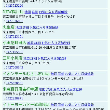
東京都府中市宮町1-41-2 ミッテン府中5階
：
0423525220
NEW鶴川店
地図
詳細
お気に入り店舗解除
東京都町田市能ヶ谷１丁目７番５号 神栄ビル２F
：
0427376031
忠生店
地図
詳細
お気に入り店舗解除
東京都町田市木曽西２丁目１７-２１
：
0427923151
小田急町田店
地図
詳細
お気に入り店舗登録
東京都町田市原町田6-12-20 小田急百貨店町田店7階
：
0427105581
三和小川店
地図
詳細
お気に入り店舗登録
東京都町田市金森４丁目１?２ 2F
：
0427068343
イオンモールむさし村山店
地図
詳細
お気に入り店舗解除
東京都武蔵村山市榎1丁目1-3 イオンモールむさし村山3F
：
0425668581
東急百貨店吉祥寺店
地図
詳細
お気に入り店舗登録
武蔵野市吉祥寺本町2-3-1 東急百貨店吉祥寺店5階
：
0422238971
イトーヨーカドー武蔵境店
地図
詳細
お気に入り店舗登録
東京都武蔵野市境南町２丁目３?６ イトーヨーカドー 武蔵境店 西館5階