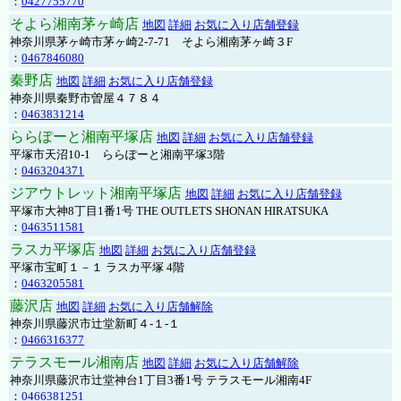
：
0427755770
そよら湘南茅ヶ崎店
地図
詳細
お気に入り店舗登録
神奈川県茅ヶ崎市茅ヶ崎2‐7‐71 そよら湘南茅ヶ崎３F
：
0467846080
秦野店
地図
詳細
お気に入り店舗登録
神奈川県秦野市曽屋４７８４
：
0463831214
ららぽーと湘南平塚店
地図
詳細
お気に入り店舗登録
平塚市天沼10-1 ららぽーと湘南平塚3階
：
0463204371
ジアウトレット湘南平塚店
地図
詳細
お気に入り店舗登録
平塚市大神8丁目1番1号 THE OUTLETS SHONAN HIRATSUKA
：
0463511581
ラスカ平塚店
地図
詳細
お気に入り店舗登録
平塚市宝町１－１ ラスカ平塚 4階
：
0463205581
藤沢店
地図
詳細
お気に入り店舗解除
神奈川県藤沢市辻堂新町４-１-１
：
0466316377
テラスモール湘南店
地図
詳細
お気に入り店舗解除
神奈川県藤沢市辻堂神台1丁目3番1号 テラスモール湘南4F
：
0466381251