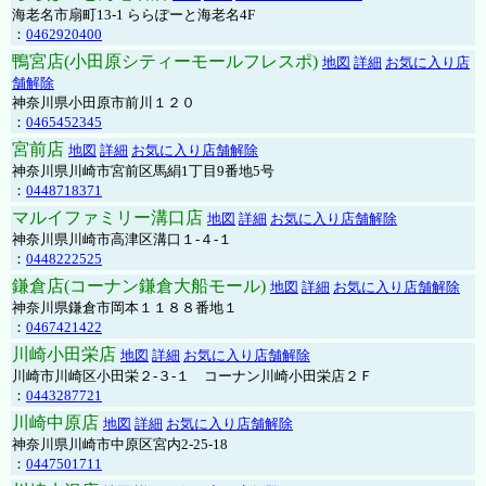
海老名市扇町13-1 ららぽーと海老名4F
：
0462920400
鴨宮店(小田原シティーモールフレスポ)
地図
詳細
お気に入り店
舗解除
神奈川県小田原市前川１２０
：
0465452345
宮前店
地図
詳細
お気に入り店舗解除
神奈川県川崎市宮前区馬絹1丁目9番地5号
：
0448718371
マルイファミリー溝口店
地図
詳細
お気に入り店舗解除
神奈川県川崎市高津区溝口１-４-１
：
0448222525
鎌倉店(コーナン鎌倉大船モール)
地図
詳細
お気に入り店舗解除
神奈川県鎌倉市岡本１１８８番地１
：
0467421422
川崎小田栄店
地図
詳細
お気に入り店舗解除
川崎市川崎区小田栄２‐３‐１ コーナン川崎小田栄店２Ｆ
：
0443287721
川崎中原店
地図
詳細
お気に入り店舗解除
神奈川県川崎市中原区宮内2-25-18
：
0447501711