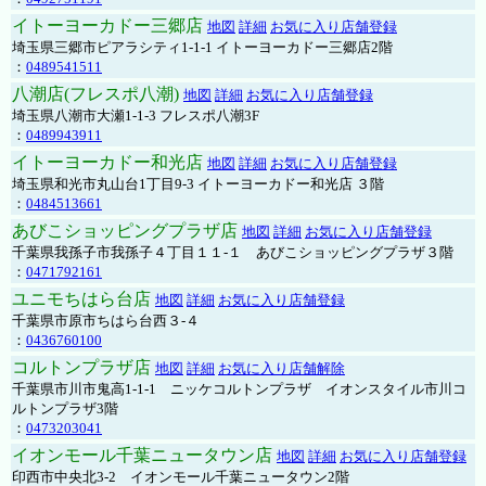
イトーヨーカドー三郷店
地図
詳細
お気に入り店舗登録
埼玉県三郷市ピアラシティ1-1-1 イトーヨーカドー三郷店2階
：
0489541511
八潮店(フレスポ八潮)
地図
詳細
お気に入り店舗登録
埼玉県八潮市大瀬1-1-3 フレスポ八潮3F
：
0489943911
イトーヨーカドー和光店
地図
詳細
お気に入り店舗登録
埼玉県和光市丸山台1丁目9-3 イトーヨーカドー和光店 ３階
：
0484513661
あびこショッピングプラザ店
地図
詳細
お気に入り店舗登録
千葉県我孫子市我孫子４丁目１１-１ あびこショッピングプラザ３階
：
0471792161
ユニモちはら台店
地図
詳細
お気に入り店舗登録
千葉県市原市ちはら台西３-４
：
0436760100
コルトンプラザ店
地図
詳細
お気に入り店舗解除
千葉県市川市鬼高1-1-1 ニッケコルトンプラザ イオンスタイル市川コ
ルトンプラザ3階
：
0473203041
イオンモール千葉ニュータウン店
地図
詳細
お気に入り店舗登録
印西市中央北3-2 イオンモール千葉ニュータウン2階