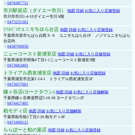
：
0476487751
市川駅前店（ダイエー市川）
地図
詳細
お気に入り店舗登録
市川市市川1-4-10ダイエー市川 6階
：
0473231361
ｿﾌﾄﾊﾞﾝｸユニモちはら台店
地図
詳細
お気に入り店舗登録
千葉県市原市ちはら台西３-４ ユニモちはら台2F ノジマユニモちはら
台店内
：
0436760050
ニューコースト新浦安店
地図
詳細
お気に入り店舗登録
千葉県浦安市明海4丁目1-1ニューコースト新浦安3階
：
0473063401
トライアル西友浦安店
地図
詳細
お気に入り店舗登録
千葉県浦安市北栄1-14-1 トライアル西友浦安店3F
：
0473057661
鎌ヶ谷店(ヨークタウン)
地図
詳細
お気に入り店舗解除
千葉県鎌ヶ谷東道野辺5-16-38 ヨークタウン2F
：
0474417481
柏モディ店
地図
詳細
お気に入り店舗解除
千葉県柏市柏1丁目2-26 柏モディ4F
：
0471668121
ららぽーと柏の葉店
地図
詳細
お気に入り店舗登録