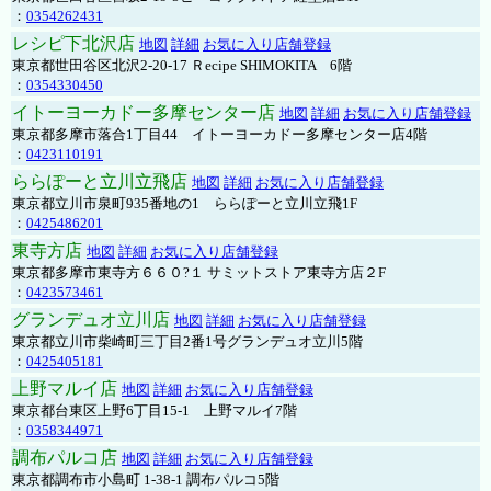
：
0354262431
レシピ下北沢店
地図
詳細
お気に入り店舗登録
東京都世田谷区北沢2-20-17 Ｒecipe SHIMOKITA 6階
：
0354330450
イトーヨーカドー多摩センター店
地図
詳細
お気に入り店舗登録
東京都多摩市落合1丁目44 イトーヨーカドー多摩センター店4階
：
0423110191
ららぽーと立川立飛店
地図
詳細
お気に入り店舗登録
東京都立川市泉町935番地の1 ららぽーと立川立飛1F
：
0425486201
東寺方店
地図
詳細
お気に入り店舗登録
東京都多摩市東寺方６６０?１ サミットストア東寺方店２F
：
0423573461
グランデュオ立川店
地図
詳細
お気に入り店舗登録
東京都立川市柴崎町三丁目2番1号グランデュオ立川5階
：
0425405181
上野マルイ店
地図
詳細
お気に入り店舗登録
東京都台東区上野6丁目15-1 上野マルイ7階
：
0358344971
調布パルコ店
地図
詳細
お気に入り店舗登録
東京都調布市小島町 1-38-1 調布パルコ5階