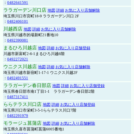
：
0482641591
ララガーデン川口店
地図
詳細
お気に入り店舗解除
埼玉県川口市宮町18-9 ララガーデン川口 2F
：
0482406101
川越西店
地図
詳細
お気に入り店舗解除
埼玉県川越市的場新町21番地10
：
0492390081
まるひろ川越店
地図
詳細
お気に入り店舗登録
川越市新富町2-6-1まるひろ川越6階
：
0492272021
ウニクス川越店
地図
詳細
お気に入り店舗解除
埼玉県川越市新宿町1-17-1 ウニクス川越2F
：
0492491551
ララガーデン春日部店
地図
詳細
お気に入り店舗登録
埼玉県春日部市南1丁目1-1 ララガーデン春日部2階
：
0487317411
ららテラス川口店
地図
詳細
お気に入り店舗登録
埼玉県川口市栄町3-5-1ららテラス川口7階
：
0482291979
モラージュ菖蒲店
地図
詳細
お気に入り店舗解除
埼玉県久喜市菖蒲町菖蒲6005番地1