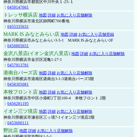
神奈川県横浜市都筑区中川中央１-25-１
：
0459147661
トレッサ横浜店
地図
詳細
お気に入り店舗解除
神奈川県横浜市港北区師岡町700番地
：
0455335631
MARK IS みなとみらい店
地図
詳細
お気に入り店舗登録
神奈川県横浜市みなとみらい3-5-1 MARK IS みなとみらい3F
：
0456805651
金沢八景店(イオン金沢八景店)
地図
詳細
お気に入り店舗解除
神奈川県横浜市金沢区泥亀1-27-1
：
0457913781
港南台バーズ店
地図
詳細
お気に入り店舗解除
神奈川県横浜市港南区港南台3-1-3港南台バーズ5階
：
0458305081
本牧フロント店
地図
詳細
お気に入り店舗解除
神奈川県横浜市中区小港町2丁目100-4 本牧フロント 2階
：
0456281195
イオン三ツ境店
地図
詳細
お気に入り店舗解除
神奈川県横浜市瀬谷区三ッ境7-1イオン三ツ境店2階
：
0453600111
野比店
地図
詳細
お気に入り店舗解除
神奈川県横須賀市野比1-5-1