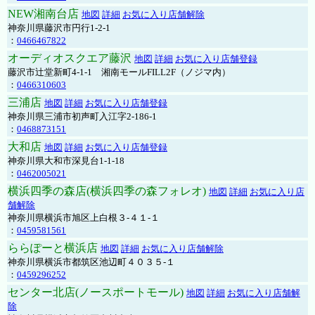
NEW湘南台店
地図
詳細
お気に入り店舗解除
神奈川県藤沢市円行1-2-1
：
0466467822
オーディオスクエア藤沢
地図
詳細
お気に入り店舗登録
藤沢市辻堂新町4-1-1 湘南モールFILL2F（ノジマ内）
：
0466310603
三浦店
地図
詳細
お気に入り店舗登録
神奈川県三浦市初声町入江字2-186-1
：
0468873151
大和店
地図
詳細
お気に入り店舗登録
神奈川県大和市深見台1-1-18
：
0462005021
横浜四季の森店(横浜四季の森フォレオ)
地図
詳細
お気に入り店
舗解除
神奈川県横浜市旭区上白根３-４１-１
：
0459581561
ららぽーと横浜店
地図
詳細
お気に入り店舗解除
神奈川県横浜市都筑区池辺町４０３５-１
：
0459296252
センター北店(ノースポートモール)
地図
詳細
お気に入り店舗解
除