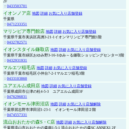
2F
：
0433503701
イオンノア店
地図
詳細
お気に入り店舗登録
千葉県
：
0471233351
マリンピア専門館店
地図
詳細
お気に入り店舗登録
千葉県千葉市美浜区高洲3-21-1イオンマリンピア専門館1階
：
0432782571
イオンスタイル鎌取店
地図
詳細
お気に入り店舗登録
千葉県千葉市緑区おゆみ野3-16-1ゆみ～る鎌取ショッピングセンター3階
：
0432931931
マルエツ稲毛店
地図
詳細
お気に入り店舗登録
千葉県千葉市稲毛区小仲台7-2-1マルエツ稲毛3階
：
0433103860
ユアエルム成田店
地図
詳細
お気に入り店舗登録
千葉県成田市公津の杜4-5-3 ユアエルム成田3F
：
0476296831
イオンモール津田沼店
地図
詳細
お気に入り店舗解除
千葉県習志野市津田沼1-23-1 イオンモール津田沼２階
：
0474557331
流山おおたかの森S・C店
地図
詳細
お気に入り店舗解除
千葉県流山市おおたかの森南1-5-1 流山おおたかの森SC ANNEX1 2F