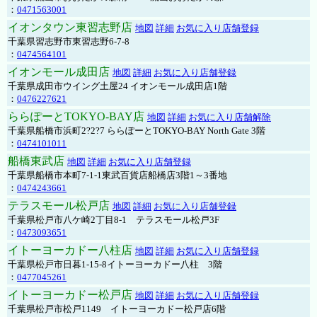
：
0471563001
イオンタウン東習志野店
地図
詳細
お気に入り店舗登録
千葉県習志野市東習志野6-7-8
：
0474564101
イオンモール成田店
地図
詳細
お気に入り店舗登録
千葉県成田市ウイング土屋24 イオンモール成田店1階
：
0476227621
ららぽーとTOKYO-BAY店
地図
詳細
お気に入り店舗解除
千葉県船橋市浜町2?2?7 ららぽーとTOKYO-BAY North Gate 3階
：
0474101011
船橋東武店
地図
詳細
お気に入り店舗登録
千葉県船橋市本町7-1-1東武百貨店船橋店3階1～3番地
：
0474243661
テラスモール松戸店
地図
詳細
お気に入り店舗登録
千葉県松戸市八ケ崎2丁目8-1 テラスモール松戸3F
：
0473093651
イトーヨーカドー八柱店
地図
詳細
お気に入り店舗登録
千葉県松戸市日暮1-15-8イトーヨーカドー八柱 3階
：
0477045261
イトーヨーカドー松戸店
地図
詳細
お気に入り店舗登録
千葉県松戸市松戸1149 イトーヨーカドー松戸店6階