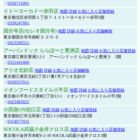
：
0356715901
イトーヨーカドー赤羽店
地図
詳細
お気に入り店舗登録
東京都北区赤羽西１丁目７-１イトーヨーカドー赤羽5階
：
0359247691
国分寺店(セレオ国分寺)
地図
詳細
お気に入り店舗解除
東京都国分寺市南町３-２０-３
：
0423266511
アーバンドック ららぽーと豊洲店
地図
詳細
お気に入り店舗登録
東京都江東区豊洲2-2-1 アーバンドック ららぽーと豊洲３ 3階
：
0351441660
アリオ北砂店
地図
詳細
お気に入り店舗解除
東京都江東区北砂2丁目17番1号アリオ北砂2F
：
0356537611
イオンフードスタイル小平店
地図
詳細
お気に入り店舗登録
東京都小平市小川東町2丁目12-1 イオンフードスタイル小平2階
：
0423485821
小田急OX狛江店
地図
詳細
お気に入り店舗登録
東京都狛江市元和泉1丁目2-1小田急OX狛江店2階
：
0354977031
SOCOLA武蔵小金井クロス店
地図
詳細
お気に入り店舗登録
東京都小金井市本町6-2-30 SOCOLA武蔵小金井クロス3階