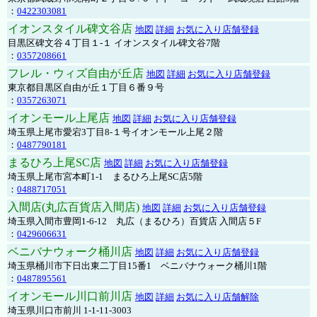
：
0422303081
イオンスタイル碑文谷店
地図
詳細
お気に入り店舗登録
目黒区碑文谷４丁目１-１ イオンスタイル碑文谷7階
：
0357208661
フレル・ウィズ自由が丘店
地図
詳細
お気に入り店舗登録
東京都目黒区自由が丘１丁目６番９号
：
0357263071
イオンモール上尾店
地図
詳細
お気に入り店舗登録
埼玉県上尾市愛宕3丁目8-１号イオンモール上尾２階
：
0487790181
まるひろ上尾SC店
地図
詳細
お気に入り店舗登録
埼玉県上尾市宮本町1-1 まるひろ上尾SC店5階
：
0488717051
入間店(丸広百貨店入間店)
地図
詳細
お気に入り店舗登録
埼玉県入間市豊岡1-6-12 丸広（まるひろ）百貨店 入間店５F
：
0429606631
ベニバナウォーク桶川店
地図
詳細
お気に入り店舗登録
埼玉県桶川市下日出東二丁目15番1 ベニバナウォーク桶川1階
：
0487895561
イオンモール川口前川店
地図
詳細
お気に入り店舗解除
埼玉県川口市前川 1-1-11-3003