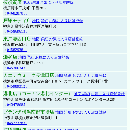
横須賀店
地図
詳細
お気に入り店舗解除
横須賀市平成町3丁目28-2
：
0468287011
戸塚モディ店
地図
詳細
お気に入り店舗登録
神奈川県横浜市戸塚区戸塚町10
：
0458696131
東戸塚西口店
地図
詳細
お気に入り店舗登録
横浜市戸塚区川上町87-8 東戸塚西口プラザ１階
：
0458293811
瀬谷店
地図
詳細
お気に入り店舗登録
横浜市瀬谷区橋戸2-36-1
：
0453063431
カエデウォーク長津田店
地図
詳細
お気に入り店舗登録
横浜市緑区長津田みなみ台4丁目7-1 カエデウォーク長津田1階
：
0459893121
港北店（コーナン港北インター）
地図
詳細
お気に入り店舗登録
神奈川県 横浜市都筑区 折本町 191番地コーナン港北インター店2階
：
0454786851
ブランチ横浜南部市場店
地図
詳細
お気に入り店舗登録
神奈川県横浜市金沢区鳥浜町1-1
：
0457737851