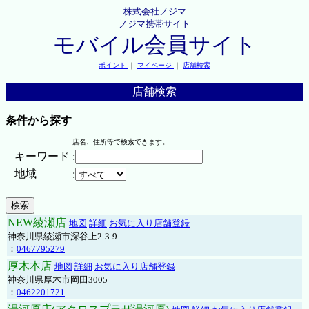
株式会社ノジマ
ノジマ携帯サイト
モバイル会員サイト
ポイント
｜
マイページ
｜
店舗検索
店舗検索
条件から探す
店名、住所等で検索できます。
キーワード
:
地域
:
NEW綾瀬店
地図
詳細
お気に入り店舗登録
神奈川県綾瀬市深谷上2-3-9
：
0467795279
厚木本店
地図
詳細
お気に入り店舗登録
神奈川県厚木市岡田3005
：
0462201721