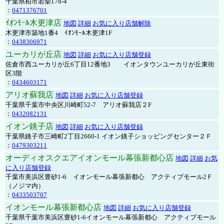
千葉県柏市若柴178-4
：
0471376701
ｲｵﾝﾓｰﾙ木更津店
地図
詳細
お気に入り店舗解除
木更津市築地1番4 ｲｵﾝﾓｰﾙ木更津1F
：
0438306971
ユーカリが丘店
地図
詳細
お気に入り店舗登録
佐倉市西ユーカリが丘6丁目12番地3 イオンタウンユーカリが丘東街
区3階
：
0434603171
アリオ蘇我店
地図
詳細
お気に入り店舗登録
千葉県千葉市中央区川崎町52-7 アリオ蘇我店２F
：
0432082131
イオン銚子店
地図
詳細
お気に入り店舗登録
千葉県銚子市三崎町2丁目2660-1 イオン銚子ショッピングセンター２Ｆ
：
0479303211
オーディオスクエアイオンモール幕張新都心店
地図
詳細
お気
に入り店舗登録
千葉市美浜区豊砂1-6 イオンモール幕張新都心 アクティブモール2Ｆ
（ノジマ内）
：
0433503707
イオンモール幕張新都心店
地図
詳細
お気に入り店舗登録
千葉県千葉市美浜区豊砂1-6イオンモール幕張新都心 アクティブモール