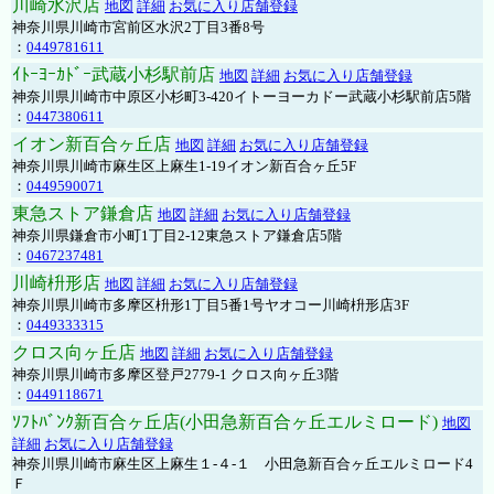
川崎水沢店
地図
詳細
お気に入り店舗登録
神奈川県川崎市宮前区水沢2丁目3番8号
：
0449781611
ｲﾄｰﾖｰｶﾄﾞｰ武蔵小杉駅前店
地図
詳細
お気に入り店舗登録
神奈川県川崎市中原区小杉町3-420イトーヨーカドー武蔵小杉駅前店5階
：
0447380611
イオン新百合ヶ丘店
地図
詳細
お気に入り店舗登録
神奈川県川崎市麻生区上麻生1-19イオン新百合ヶ丘5F
：
0449590071
東急ストア鎌倉店
地図
詳細
お気に入り店舗登録
神奈川県鎌倉市小町1丁目2-12東急ストア鎌倉店5階
：
0467237481
川崎枡形店
地図
詳細
お気に入り店舗登録
神奈川県川崎市多摩区枡形1丁目5番1号ヤオコー川崎枡形店3F
：
0449333315
クロス向ヶ丘店
地図
詳細
お気に入り店舗登録
神奈川県川崎市多摩区登戸2779-1 クロス向ヶ丘3階
：
0449118671
ｿﾌﾄﾊﾞﾝｸ新百合ヶ丘店(小田急新百合ヶ丘エルミロード)
地図
詳細
お気に入り店舗登録
神奈川県川崎市麻生区上麻生１-４-１ 小田急新百合ヶ丘エルミロード4
Ｆ