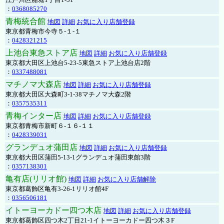
：
0368085270
青梅統合館
地図
詳細
お気に入り店舗登録
東京都青梅市今寺５-１-１
：
0428321215
上池台東急ストア店
地図
詳細
お気に入り店舗登録
東京都大田区上池台5-23-5東急ストア上池台店2階
：
0337488081
マチノマ大森店
地図
詳細
お気に入り店舗登録
東京都大田区大森町3-1-38マチノマ大森2階
：
0357535311
青梅インター店
地図
詳細
お気に入り店舗登録
東京都青梅市新町６-１６-１１
：
0428339031
グランデュオ蒲田店
地図
詳細
お気に入り店舗登録
東京都大田区蒲田5-13-1グランデュオ蒲田東館3階
：
0357138301
亀有店(リリオ館)
地図
詳細
お気に入り店舗解除
東京都葛飾区亀有3-26-1リリオ館4F
：
0356506181
イトーヨーカドー四つ木店
地図
詳細
お気に入り店舗登録
東京都葛飾区四つ木2丁目21-1イトーヨーカドー四つ木３F