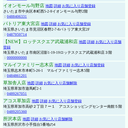
イオンモール与野店
地図
詳細
お気に入り店舗登録
さいたま市中央区本町西5-2-9イオンモール与野2階
：
0488406331
パトリア東大宮店
地図
詳細
お気に入り店舗登録
埼玉県さいたま市見沼区春野2-7-8パトリア東大宮2F
：
0487959714
【NEW】ロッテスクエア武蔵浦和店
地図
詳細
お気に入り店舗
登録
埼玉県さいたま市南区沼影1-19-19ロッテスクエア武蔵浦和店３階
：
0000000000
マルイファミリー志木店
地図
詳細
お気に入り店舗登録
埼玉県志木市本町5-26-1 マルイファミリー志木5階
：
0484861201
草加舎人店
地図
詳細
お気に入り店舗解除
埼玉県草加市遊馬町2-1
：
0489267051
アコス草加店
地図
詳細
お気に入り店舗登録
埼玉県草加市高砂２丁目７ー１ アコスショッピングセンター南館５階
：
0489205360
所沢本店
地図
詳細
お気に入り店舗解除
埼玉県所沢市小手指台5番地の4