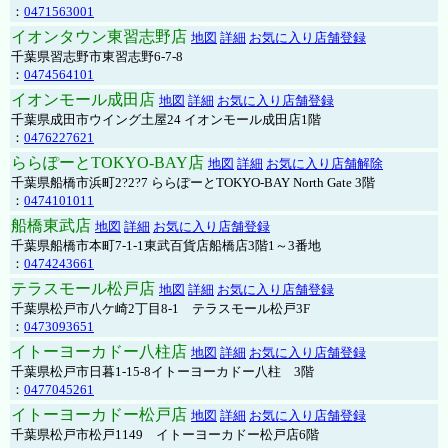
：
0471563001
イオンタウン東習志野店
地図
詳細
お気に入り店舗登録
千葉県習志野市東習志野6-7-8
：
0474564101
イオンモール成田店
地図
詳細
お気に入り店舗登録
千葉県成田市ウイング土屋24 イオンモール成田店1階
：
0476227621
ららぽーとTOKYO-BAY店
地図
詳細
お気に入り店舗解除
千葉県船橋市浜町2?2?7 ららぽーとTOKYO-BAY North Gate 3階
：
0474101011
船橋東武店
地図
詳細
お気に入り店舗登録
千葉県船橋市本町7-1-1東武百貨店船橋店3階1～3番地
：
0474243661
テラスモール松戸店
地図
詳細
お気に入り店舗登録
千葉県松戸市八ケ崎2丁目8-1 テラスモール松戸3F
：
0473093651
イトーヨーカドー八柱店
地図
詳細
お気に入り店舗登録
千葉県松戸市日暮1-15-8イトーヨーカドー八柱 3階
：
0477045261
イトーヨーカドー松戸店
地図
詳細
お気に入り店舗登録
千葉県松戸市松戸1149 イトーヨーカドー松戸店6階