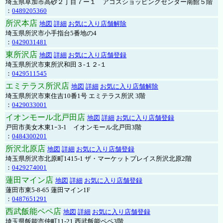
埼玉県草加市高砂２丁目７ー１ アコスショッピングセンター南館５階
：
0489205360
所沢本店
地図
詳細
お気に入り店舗解除
埼玉県所沢市小手指台5番地の4
：
0429031481
東所沢店
地図
詳細
お気に入り店舗登録
埼玉県所沢市東所沢和田３-１２-１
：
0429511545
エミテラス所沢店
地図
詳細
お気に入り店舗解除
埼玉県所沢市東住吉10番1号 エミテラス所沢 3階
：
0429033001
イオンモール北戸田店
地図
詳細
お気に入り店舗登録
戸田市美女木東1ｰ3‐1 イオンモール北戸田3階
：
0484300201
所沢北原店
地図
詳細
お気に入り店舗登録
埼玉県所沢市北原町1415-1 ザ・マーケットプレイス所沢北原2階
：
0429274001
蓮田マイン店
地図
詳細
お気に入り店舗登録
蓮田市東5-8-65 蓮田マイン1F
：
0487651291
西武飯能ペペ店
地図
詳細
お気に入り店舗登録
埼玉県飯能市仲町11-21 西武飯能ペペ3階