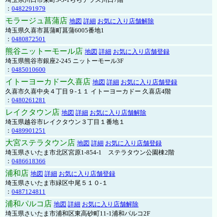
：
0482291979
モラージュ菖蒲店
地図
詳細
お気に入り店舗解除
埼玉県久喜市菖蒲町菖蒲6005番地1
：
0480872501
熊谷ニットーモール店
地図
詳細
お気に入り店舗登録
埼玉県熊谷市銀座2-245 ニットーモール3F
：
0485010600
イトーヨーカドー久喜店
地図
詳細
お気に入り店舗登録
久喜市久喜中央４丁目９-１１ イトーヨーカドー 久喜店4階
：
0480261281
レイクタウン店
地図
詳細
お気に入り店舗解除
埼玉県越谷市レイクタウン３丁目１番地１
：
0489901251
大宮ステラタウン店
地図
詳細
お気に入り店舗登録
埼玉県さいたま市北区宮原1-854-1 ステラタウン公園棟2階
：
0486618366
浦和店
地図
詳細
お気に入り店舗登録
埼玉県さいたま市緑区中尾５１０-１
：
0487124811
浦和パルコ店
地図
詳細
お気に入り店舗解除
埼玉県さいたま市浦和区東高砂町11-1浦和パルコ2F