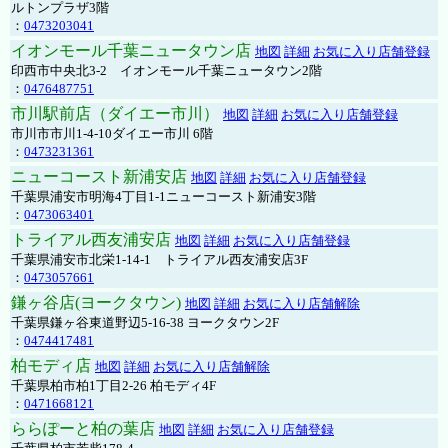
ルトンプラザ3階
：
0473203041
イオンモール千葉ニュータウン店
地図
詳細
お気に入り店舗登録
印西市中央北3-2 イオンモール千葉ニュータウン2階
：
0476487751
市川駅前店（ダイエー市川）
地図
詳細
お気に入り店舗登録
市川市市川1-4-10ダイエー市川 6階
：
0473231361
ニューコースト新浦安店
地図
詳細
お気に入り店舗登録
千葉県浦安市明海4丁目1-1ニューコースト新浦安3階
：
0473063401
トライアル西友浦安店
地図
詳細
お気に入り店舗登録
千葉県浦安市北栄1-14-1 トライアル西友浦安店3F
：
0473057661
鎌ヶ谷店(ヨークタウン)
地図
詳細
お気に入り店舗解除
千葉県鎌ヶ谷東道野辺5-16-38 ヨークタウン2F
：
0474417481
柏モディ店
地図
詳細
お気に入り店舗解除
千葉県柏市柏1丁目2-26 柏モディ4F
：
0471668121
ららぽーと柏の葉店
地図
詳細
お気に入り店舗登録