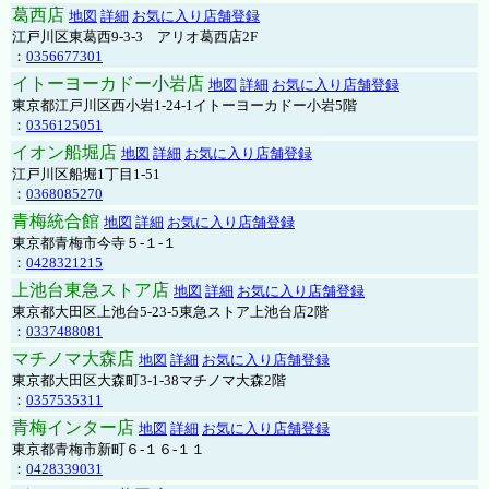
葛西店
地図
詳細
お気に入り店舗登録
江戸川区東葛西9-3-3 アリオ葛西店2F
：
0356677301
イトーヨーカドー小岩店
地図
詳細
お気に入り店舗登録
東京都江戸川区西小岩1-24-1イトーヨーカドー小岩5階
：
0356125051
イオン船堀店
地図
詳細
お気に入り店舗登録
江戸川区船堀1丁目1-51
：
0368085270
青梅統合館
地図
詳細
お気に入り店舗登録
東京都青梅市今寺５-１-１
：
0428321215
上池台東急ストア店
地図
詳細
お気に入り店舗登録
東京都大田区上池台5-23-5東急ストア上池台店2階
：
0337488081
マチノマ大森店
地図
詳細
お気に入り店舗登録
東京都大田区大森町3-1-38マチノマ大森2階
：
0357535311
青梅インター店
地図
詳細
お気に入り店舗登録
東京都青梅市新町６-１６-１１
：
0428339031