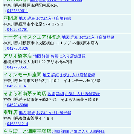
神奈川県相模原市緑区向原4-2-3
：
0427830611
座間店
地図
詳細
お気に入り店舗解除
神奈川県座間市小松原１-４３-２３
：
0462981701
オーディオスクエア相模原
地図
詳細
お気に入り店舗登録
神奈川県相模原市中央区横山1-1-1 ノジマ相模原本店内
：
0427301326
アリオ橋本店
地図
詳細
お気に入り店舗登録
相模原市緑区大山町1-22 アリオ橋本2階
：
0427758531
イオンモール座間
地図
詳細
お気に入り店舗登録
神奈川県座間市広野台2丁目10-4 イオンモール座間3階
：
0462981161
そよら湘南茅ヶ崎店
地図
詳細
お気に入り店舗登録
神奈川県茅ヶ崎市茅ヶ崎2‐7‐71 そよら湘南茅ヶ崎３F
：
0467846080
秦野店
地図
詳細
お気に入り店舗登録
神奈川県秦野市曽屋４７８４
：
0463831214
ららぽーと湘南平塚店
地図
詳細
お気に入り店舗登録