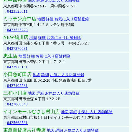
府中四谷店
地図
詳細
お気に入り店舗登録
東京都府中市四谷5-23-12 府中四谷SC２F
：
0423525011
ミッテン府中店
地図
詳細
お気に入り店舗登録
東京都府中市宮町1-41-2 ミッテン府中5階
：
0423525220
NEW鶴川店
地図
詳細
お気に入り店舗解除
東京都町田市能ヶ谷１丁目７番５号 神栄ビル２F
：
0427376031
忠生店
地図
詳細
お気に入り店舗解除
東京都町田市木曽西２丁目１７-２１
：
0427923151
小田急町田店
地図
詳細
お気に入り店舗登録
東京都町田市原町田6-12-20 小田急百貨店町田店7階
：
0427105581
三和小川店
地図
詳細
お気に入り店舗登録
東京都町田市金森４丁目１?２ 2F
：
0427068343
イオンモールむさし村山店
地図
詳細
お気に入り店舗解除
東京都武蔵村山市榎1丁目1-3 イオンモールむさし村山3F
：
0425668581
東急百貨店吉祥寺店
地図
詳細
お気に入り店舗登録