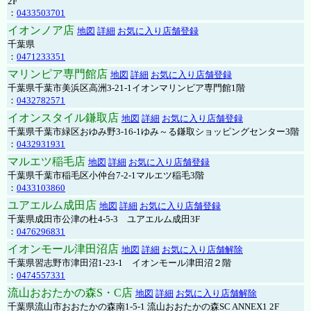
2F
：
0433503701
イオンノア店
地図
詳細
お気に入り店舗登録
千葉県
：
0471233351
マリンピア専門館店
地図
詳細
お気に入り店舗登録
千葉県千葉市美浜区高洲3-21-1イオンマリンピア専門館1階
：
0432782571
イオンスタイル鎌取店
地図
詳細
お気に入り店舗登録
千葉県千葉市緑区おゆみ野3-16-1ゆみ～る鎌取ショッピングセンター3階
：
0432931931
マルエツ稲毛店
地図
詳細
お気に入り店舗登録
千葉県千葉市稲毛区小仲台7-2-1マルエツ稲毛3階
：
0433103860
ユアエルム成田店
地図
詳細
お気に入り店舗登録
千葉県成田市公津の杜4-5-3 ユアエルム成田3F
：
0476296831
イオンモール津田沼店
地図
詳細
お気に入り店舗解除
千葉県習志野市津田沼1-23-1 イオンモール津田沼２階
：
0474557331
流山おおたかの森S・C店
地図
詳細
お気に入り店舗解除
千葉県流山市おおたかの森南1-5-1 流山おおたかの森SC ANNEX1 2F