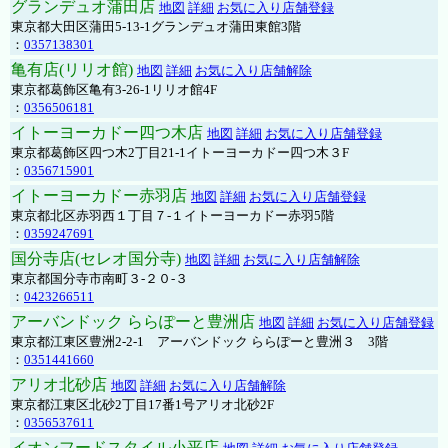
グランデュオ蒲田店
地図
詳細
お気に入り店舗登録
東京都大田区蒲田5-13-1グランデュオ蒲田東館3階
：
0357138301
亀有店(リリオ館)
地図
詳細
お気に入り店舗解除
東京都葛飾区亀有3-26-1リリオ館4F
：
0356506181
イトーヨーカドー四つ木店
地図
詳細
お気に入り店舗登録
東京都葛飾区四つ木2丁目21-1イトーヨーカドー四つ木３F
：
0356715901
イトーヨーカドー赤羽店
地図
詳細
お気に入り店舗登録
東京都北区赤羽西１丁目７-１イトーヨーカドー赤羽5階
：
0359247691
国分寺店(セレオ国分寺)
地図
詳細
お気に入り店舗解除
東京都国分寺市南町３-２０-３
：
0423266511
アーバンドック ららぽーと豊洲店
地図
詳細
お気に入り店舗登録
東京都江東区豊洲2-2-1 アーバンドック ららぽーと豊洲３ 3階
：
0351441660
アリオ北砂店
地図
詳細
お気に入り店舗解除
東京都江東区北砂2丁目17番1号アリオ北砂2F
：
0356537611
イオンフードスタイル小平店