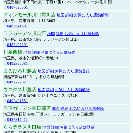
埼玉県桶川市下日出東二丁目15番1 ベニバナウォーク桶川1階
：
0487895561
イオンモール川口前川店
地図
詳細
お気に入り店舗解除
埼玉県川口市前川 1-1-11-3003
：
0482641591
ララガーデン川口店
地図
詳細
お気に入り店舗解除
埼玉県川口市宮町18-9 ララガーデン川口 2F
：
0482406101
川越西店
地図
詳細
お気に入り店舗解除
埼玉県川越市的場新町21番地10
：
0492390081
まるひろ川越店
地図
詳細
お気に入り店舗登録
川越市新富町2-6-1まるひろ川越6階
：
0492272021
ウニクス川越店
地図
詳細
お気に入り店舗解除
埼玉県川越市新宿町1-17-1 ウニクス川越2F
：
0492491551
ララガーデン春日部店
地図
詳細
お気に入り店舗登録
埼玉県春日部市南1丁目1-1 ララガーデン春日部2階
：
0487317411
ららテラス川口店
地図
詳細
お気に入り店舗登録
埼玉県川口市栄町3-5-1ららテラス川口7階