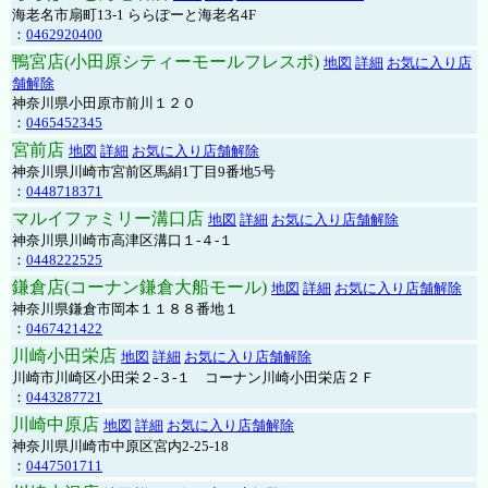
海老名市扇町13-1 ららぽーと海老名4F
：
0462920400
鴨宮店(小田原シティーモールフレスポ)
地図
詳細
お気に入り店
舗解除
神奈川県小田原市前川１２０
：
0465452345
宮前店
地図
詳細
お気に入り店舗解除
神奈川県川崎市宮前区馬絹1丁目9番地5号
：
0448718371
マルイファミリー溝口店
地図
詳細
お気に入り店舗解除
神奈川県川崎市高津区溝口１-４-１
：
0448222525
鎌倉店(コーナン鎌倉大船モール)
地図
詳細
お気に入り店舗解除
神奈川県鎌倉市岡本１１８８番地１
：
0467421422
川崎小田栄店
地図
詳細
お気に入り店舗解除
川崎市川崎区小田栄２‐３‐１ コーナン川崎小田栄店２Ｆ
：
0443287721
川崎中原店
地図
詳細
お気に入り店舗解除
神奈川県川崎市中原区宮内2-25-18
：
0447501711