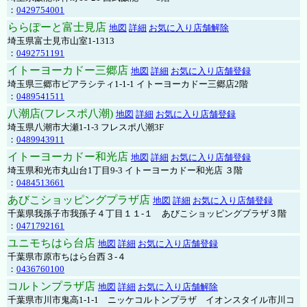
：
0429754001
ららぽーと富士見店
地図
詳細
お気に入り店舗解除
埼玉県富士見市山室1-1313
：
0492751191
イトーヨーカドー三郷店
地図
詳細
お気に入り店舗登録
埼玉県三郷市ピアラシティ1-1-1 イトーヨーカドー三郷店2階
：
0489541511
八潮店(フレスポ八潮)
地図
詳細
お気に入り店舗登録
埼玉県八潮市大瀬1-1-3 フレスポ八潮3F
：
0489943911
イトーヨーカドー和光店
地図
詳細
お気に入り店舗登録
埼玉県和光市丸山台1丁目9-3 イトーヨーカドー和光店 ３階
：
0484513661
あびこショッピングプラザ店
地図
詳細
お気に入り店舗登録
千葉県我孫子市我孫子４丁目１１-１ あびこショッピングプラザ３階
：
0471792161
ユニモちはら台店
地図
詳細
お気に入り店舗登録
千葉県市原市ちはら台西３-４
：
0436760100
コルトンプラザ店
地図
詳細
お気に入り店舗解除
千葉県市川市鬼高1-1-1 ニッケコルトンプラザ イオンスタイル市川コ