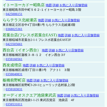
イトーヨーカドー昭島店
地図
詳細
お気に入り店舗登録
東京都昭島市田中町５６２-１イトーヨーカドー昭島３階
：
0425006151
ららテラス北綾瀬店
地図
詳細
お気に入り店舗登録
東京都足立区谷中4丁目8番1号 ららテラス北綾瀬3階
：
0368025361
若葉台店(フレスポ若葉台EAST)
地図
詳細
お気に入り店舗登録
東京都稲城市若葉台2-1-1 フレスポ若葉台EAST2F
：
0423505661
西台店（イオン西台）
地図
詳細
お気に入り店舗登録
東京都板橋区蓮根３-８-１２ イオン西台３F
：
0359160561
西友成増店
地図
詳細
お気に入り店舗登録
東京都板橋区成増3丁目11番3号 アクト1 ３階
：
0359040831
板橋前野町店
地図
詳細
お気に入り店舗登録
東京都板橋区前野町3-20-1ヒューリック志村坂上2階
：
0359183031
オーディオスクエア池袋東武店
地図
詳細
お気に入り店舗登録
東京都豊島区西池袋1-1-25 東武百貨店 池袋店 4F
：
0359531011