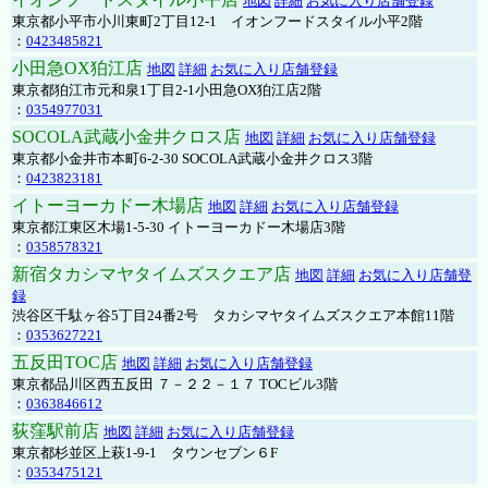
地図
詳細
お気に入り店舗登録
東京都小平市小川東町2丁目12-1 イオンフードスタイル小平2階
：
0423485821
小田急OX狛江店
地図
詳細
お気に入り店舗登録
東京都狛江市元和泉1丁目2-1小田急OX狛江店2階
：
0354977031
SOCOLA武蔵小金井クロス店
地図
詳細
お気に入り店舗登録
東京都小金井市本町6-2-30 SOCOLA武蔵小金井クロス3階
：
0423823181
イトーヨーカドー木場店
地図
詳細
お気に入り店舗登録
東京都江東区木場1-5-30 イトーヨーカドー木場店3階
：
0358578321
新宿タカシマヤタイムズスクエア店
地図
詳細
お気に入り店舗登
録
渋谷区千駄ヶ谷5丁目24番2号 タカシマヤタイムズスクエア本館11階
：
0353627221
五反田TOC店
地図
詳細
お気に入り店舗登録
東京都品川区西五反田 ７－２２－１７ TOCビル3階
：
0363846612
荻窪駅前店
地図
詳細
お気に入り店舗登録
東京都杉並区上萩1-9-1 タウンセブン６F
：
0353475121