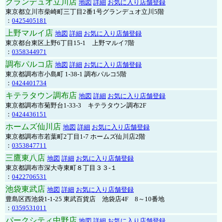
グランデュオ立川店
地図
詳細
お気に入り店舗登録
東京都立川市柴崎町三丁目2番1号グランデュオ立川5階
：
0425405181
上野マルイ店
地図
詳細
お気に入り店舗登録
東京都台東区上野6丁目15-1 上野マルイ7階
：
0358344971
調布パルコ店
地図
詳細
お気に入り店舗登録
東京都調布市小島町 1-38-1 調布パルコ5階
：
0424401734
キテラタウン調布店
地図
詳細
お気に入り店舗登録
東京都調布市菊野台1-33-3 キテラタウン調布2F
：
0424436151
ホームズ仙川店
地図
詳細
お気に入り店舗登録
東京都調布市若葉町2丁目1-7 ホームズ仙川店2階
：
0353847711
三鷹東八店
地図
詳細
お気に入り店舗登録
東京都調布市深大寺東町８丁目３３-１
：
0422706531
池袋東武店
地図
詳細
お気に入り店舗登録
豊島区西池袋1-1-25 東武百貨店 池袋店4F 8～10番地
：
0359531011
パークシティ中野店
地図
詳細
お気に入り店舗登録