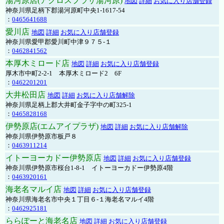
湯河原店(アクロスプラザ湯河原)
地図
詳細
お気に入り店舗登録
神奈川県足柄下郡湯河原町中央1-1617-54
：
0465641688
愛川店
地図
詳細
お気に入り店舗登録
神奈川県愛甲郡愛川町中津９７５-１
：
0462841562
本厚木ミロード店
地図
詳細
お気に入り店舗登録
厚木市中町2-2-1 本厚木ミロード2 6F
：
0462201201
大井松田店
地図
詳細
お気に入り店舗解除
神奈川県足柄上郡大井町金子字中の町325-1
：
0465828168
伊勢原店(エムアイプラザ)
地図
詳細
お気に入り店舗解除
神奈川県伊勢原市板戸８
：
0463911214
イトーヨーカドー伊勢原店
地図
詳細
お気に入り店舗登録
神奈川県伊勢原市桜台1-8-1 イトーヨーカドー伊勢原4階
：
0463920161
海老名マルイ店
地図
詳細
お気に入り店舗登録
神奈川県海老名市中央１丁目６-１海老名マルイ4階
：
0462925181
ららぽーと海老名店
地図
詳細
お気に入り店舗登録