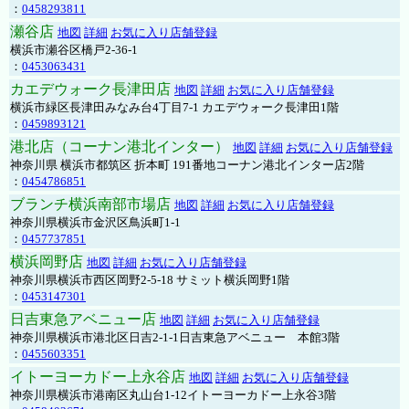
：
0458293811
瀬谷店
地図
詳細
お気に入り店舗登録
横浜市瀬谷区橋戸2-36-1
：
0453063431
カエデウォーク長津田店
地図
詳細
お気に入り店舗登録
横浜市緑区長津田みなみ台4丁目7-1 カエデウォーク長津田1階
：
0459893121
港北店（コーナン港北インター）
地図
詳細
お気に入り店舗登録
神奈川県 横浜市都筑区 折本町 191番地コーナン港北インター店2階
：
0454786851
ブランチ横浜南部市場店
地図
詳細
お気に入り店舗登録
神奈川県横浜市金沢区鳥浜町1-1
：
0457737851
横浜岡野店
地図
詳細
お気に入り店舗登録
神奈川県横浜市西区岡野2-5-18 サミット横浜岡野1階
：
0453147301
日吉東急アベニュー店
地図
詳細
お気に入り店舗登録
神奈川県横浜市港北区日吉2-1-1日吉東急アベニュー 本館3階
：
0455603351
イトーヨーカドー上永谷店
地図
詳細
お気に入り店舗登録
神奈川県横浜市港南区丸山台1-12イトーヨーカドー上永谷3階