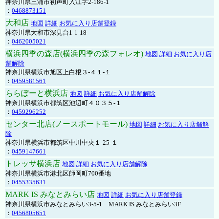
神奈川県三浦市初声町入江字2-186-1
：
0468873151
大和店
地図
詳細
お気に入り店舗登録
神奈川県大和市深見台1-1-18
：
0462005021
横浜四季の森店(横浜四季の森フォレオ)
地図
詳細
お気に入り店
舗解除
神奈川県横浜市旭区上白根３-４１-１
：
0459581561
ららぽーと横浜店
地図
詳細
お気に入り店舗解除
神奈川県横浜市都筑区池辺町４０３５-１
：
0459296252
センター北店(ノースポートモール)
地図
詳細
お気に入り店舗解
除
神奈川県横浜市都筑区中川中央１-25-１
：
0459147661
トレッサ横浜店
地図
詳細
お気に入り店舗解除
神奈川県横浜市港北区師岡町700番地
：
0455335631
MARK IS みなとみらい店
地図
詳細
お気に入り店舗登録
神奈川県横浜市みなとみらい3-5-1 MARK IS みなとみらい3F
：
0456805651