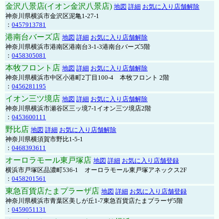
金沢八景店(イオン金沢八景店)
地図
詳細
お気に入り店舗解除
神奈川県横浜市金沢区泥亀1-27-1
：
0457913781
港南台バーズ店
地図
詳細
お気に入り店舗解除
神奈川県横浜市港南区港南台3-1-3港南台バーズ5階
：
0458305081
本牧フロント店
地図
詳細
お気に入り店舗解除
神奈川県横浜市中区小港町2丁目100-4 本牧フロント 2階
：
0456281195
イオン三ツ境店
地図
詳細
お気に入り店舗解除
神奈川県横浜市瀬谷区三ッ境7-1イオン三ツ境店2階
：
0453600111
野比店
地図
詳細
お気に入り店舗解除
神奈川県横須賀市野比1-5-1
：
0468393611
オーロラモール東戸塚店
地図
詳細
お気に入り店舗登録
横浜市戸塚区品濃町536-1 オーロラモール東戸塚アネックス2F
：
0458201561
東急百貨店たまプラーザ店
地図
詳細
お気に入り店舗登録
神奈川県横浜市青葉区美しが丘1-7東急百貨店たまプラーザ5階
：
0459051131