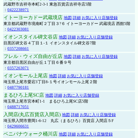
武蔵野市吉祥寺本町2-3-1 東急百貨店吉祥寺店5階
：
0422238971
イトーヨーカドー武蔵境店
地図
詳細
お気に入り店舗登録
東京都武蔵野市境南町２丁目３?６ イトーヨーカドー 武蔵境店 西館5階
：
0422303081
イオンスタイル碑文谷店
地図
詳細
お気に入り店舗登録
目黒区碑文谷４丁目１-１ イオンスタイル碑文谷7階
：
0357208661
フレル・ウィズ自由が丘店
地図
詳細
お気に入り店舗登録
東京都目黒区自由が丘１丁目６番９号
：
0357263071
イオンモール上尾店
地図
詳細
お気に入り店舗登録
埼玉県上尾市愛宕3丁目8-１号イオンモール上尾２階
：
0487790181
まるひろ上尾SC店
地図
詳細
お気に入り店舗登録
埼玉県上尾市宮本町1-1 まるひろ上尾SC店5階
：
0488717051
入間店(丸広百貨店入間店)
地図
詳細
お気に入り店舗登録
埼玉県入間市豊岡1-6-12 丸広（まるひろ）百貨店 入間店５F
：
0429606631
ベニバナウォーク桶川店
地図
詳細
お気に入り店舗登録