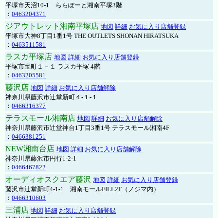
平塚市天沼10-1 ららぽーと湘南平塚3階
：
0463204371
ジアウトレット湘南平塚店
地図
詳細
お気に入り店舗登録
平塚市大神8丁目1番1号 THE OUTLETS SHONAN HIRATSUKA
：
0463511581
ラスカ平塚店
地図
詳細
お気に入り店舗登録
平塚市宝町１－１ ラスカ平塚 4階
：
0463205581
藤沢店
地図
詳細
お気に入り店舗解除
神奈川県藤沢市辻堂新町４-１-１
：
0466316377
テラスモール湘南店
地図
詳細
お気に入り店舗解除
神奈川県藤沢市辻堂神台1丁目3番1号 テラスモール湘南4F
：
0466381251
NEW湘南台店
地図
詳細
お気に入り店舗解除
神奈川県藤沢市円行1-2-1
：
0466467822
オーディオスクエア藤沢
地図
詳細
お気に入り店舗登録
藤沢市辻堂新町4-1-1 湘南モールFILL2F（ノジマ内）
：
0466310603
三浦店
地図
詳細
お気に入り店舗登録