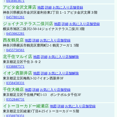
：
0458403671
アピタ金沢文庫店
地図
詳細
お気に入り店舗登録
神奈川県横浜市金沢区釜利谷東2丁目１-１アピタ金沢文庫３階
：
0457801261
ジョイナステラス二俣川店
地図
詳細
お気に入り店舗登録
横浜市旭区二俣川2-50-14ジョイナステラス二俣川 3階
：
0453662281
西友鶴見店
地図
詳細
お気に入り店舗登録
神奈川県横浜市鶴見区豊岡町2-1 鶴見フーガ１ 5階
：
0455750561
北千住マルイ店
地図
詳細
お気に入り店舗解除
東京都足立区千住３-９２
：
0338887571
イオン西新井店
地図
詳細
お気に入り店舗解除
東京都足立区梅島3-32-7イオン西新井3F
：
0358458331
千住大橋店
地図
詳細
お気に入り店舗登録
東京都足立区千住橋戸町1-13 ポンテポルタ千住3F
：
0352846731
イトーヨーカドー綾瀬店
地図
詳細
お気に入り店舗登録
東京都足立区綾瀬3丁目4-25イトーヨーカドー５階
：
0356978351