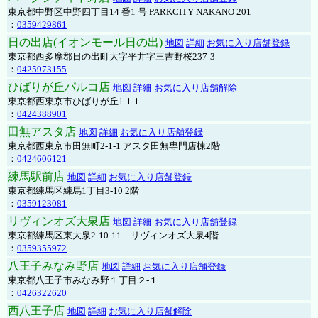
東京都中野区中野四丁目14 番1 号 PARKCITY NAKANO 201
：
0359429861
日の出店(イオンモール日の出)
地図
詳細
お気に入り店舗登録
東京都西多摩郡日の出町大字平井字三吉野桜237-3
：
0425973155
ひばりが丘パルコ店
地図
詳細
お気に入り店舗解除
東京都西東京市ひばりが丘1-1-1
：
0424388901
田無アスタ店
地図
詳細
お気に入り店舗登録
東京都西東京市田無町2-1-1 アスタ田無専門店棟2階
：
0424606121
練馬駅前店
地図
詳細
お気に入り店舗登録
東京都練馬区練馬1丁目3-10 2階
：
0359123081
リヴィンオズ大泉店
地図
詳細
お気に入り店舗登録
東京都練馬区東大泉2-10-11 リヴィンオズ大泉4階
：
0359355972
八王子みなみ野店
地図
詳細
お気に入り店舗登録
東京都八王子市みなみ野１丁目２-１
：
0426322620
西八王子店
地図
詳細
お気に入り店舗解除