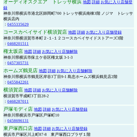
オーディオスクエア トレッサ横浜
地図
詳細
お気に入り店舗登
録
神奈川県横浜市港北区師岡町700 トレッサ横浜南棟3階 ノジマ トレッサ
横浜店内
：
0455335629
コースカベイサイド横須賀店
地図
詳細
お気に入り店舗登録
神奈川県横須賀市本町２-１-１２コースカベイサイドストアーズ3階
：
0468201511
権太坂店
地図
詳細
お気に入り店舗解除
神奈川県横浜市保土ケ谷区権太坂 3-1-3
：
0457305731
ホームズ鶴見店
地図
詳細
お気に入り店舗解除
神奈川県横浜市鶴見区岸谷3丁目9-1 島忠ホームズ横浜鶴見店2階
：
0455842261
横須賀店
地図
詳細
お気に入り店舗解除
横須賀市平成町3丁目28-2
：
0468287011
戸塚モディ店
地図
詳細
お気に入り店舗登録
神奈川県横浜市戸塚区戸塚町10
：
0458696131
東戸塚西口店
地図
詳細
お気に入り店舗登録
横浜市戸塚区川上町87-8 東戸塚西口プラザ１階