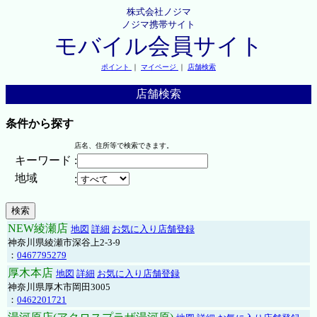
株式会社ノジマ
ノジマ携帯サイト
モバイル会員サイト
ポイント
｜
マイページ
｜
店舗検索
店舗検索
条件から探す
店名、住所等で検索できます。
キーワード
:
地域
:
NEW綾瀬店
地図
詳細
お気に入り店舗登録
神奈川県綾瀬市深谷上2-3-9
：
0467795279
厚木本店
地図
詳細
お気に入り店舗登録
神奈川県厚木市岡田3005
：
0462201721