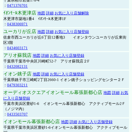
千葉県柏市若柴178-4
：
0471376701
ｲｵﾝﾓｰﾙ木更津店
地図
詳細
お気に入り店舗解除
木更津市築地1番4 ｲｵﾝﾓｰﾙ木更津1F
：
0438306971
ユーカリが丘店
地図
詳細
お気に入り店舗登録
佐倉市西ユーカリが丘6丁目12番地3 イオンタウンユーカリが丘東街
区3階
：
0434603171
アリオ蘇我店
地図
詳細
お気に入り店舗登録
千葉県千葉市中央区川崎町52-7 アリオ蘇我店２F
：
0432082131
イオン銚子店
地図
詳細
お気に入り店舗登録
千葉県銚子市三崎町2丁目2660-1 イオン銚子ショッピングセンター２Ｆ
：
0479303211
オーディオスクエアイオンモール幕張新都心店
地図
詳細
お気
に入り店舗登録
千葉市美浜区豊砂1-6 イオンモール幕張新都心 アクティブモール2Ｆ
（ノジマ内）
：
0433503707
イオンモール幕張新都心店
地図
詳細
お気に入り店舗登録
千葉県千葉市美浜区豊砂1-6イオンモール幕張新都心 アクティブモール