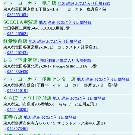
イトーヨーカドー曳舟店
地図
詳細
お気に入り店舗解除
東京都墨田区京島１丁目２-１イトーヨーカドー曳舟店４階
：
0356551051
SOCOLA用賀店
地図
詳細
お気に入り店舗登録
世田谷区上用賀6-6-6 SOCOLA用賀3階
：
0354265021
経堂駅前店
地図
詳細
お気に入り店舗登録
東京都世田谷区宮坂2-19-5ピーコックストア経堂店B1F
：
0354262431
レシピ下北沢店
地図
詳細
お気に入り店舗登録
東京都世田谷区北沢2-20-17 Ｒecipe SHIMOKITA 6階
：
0354330450
イトーヨーカドー多摩センター店
地図
詳細
お気に入り店舗登録
東京都多摩市落合1丁目44 イトーヨーカドー多摩センター店4階
：
0423110191
ららぽーと立川立飛店
地図
詳細
お気に入り店舗登録
東京都立川市泉町935番地の1 ららぽーと立川立飛1F
：
0425486201
東寺方店
地図
詳細
お気に入り店舗登録
東京都多摩市東寺方６６０?１ サミットストア東寺方店２F
：
0423573461