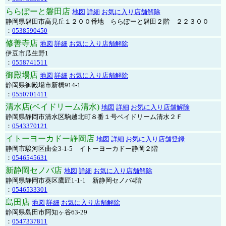
ららぽーと磐田店
地図
詳細
お気に入り店舗解除
静岡県磐田市高見丘１２００番地 ららぽーと磐田２階 ２２３００
：
0538590450
修善寺店
地図
詳細
お気に入り店舗解除
伊豆市瓜生野1
：
0558741511
御殿場店
地図
詳細
お気に入り店舗解除
静岡県御殿場市新橋914-1
：
0550701411
清水店(ベイドリーム清水)
地図
詳細
お気に入り店舗解除
静岡県静岡市清水区駒越北町８番１号ベイドリーム清水２Ｆ
：
0543370121
イトーヨーカドー静岡店
地図
詳細
お気に入り店舗登録
静岡市駿河区曲金3-1-5 イトーヨーカドー静岡２階
：
0546545631
新静岡セノバ店
地図
詳細
お気に入り店舗解除
静岡県静岡市葵区鷹匠1-1-1 新静岡セノバ4階
：
0546533301
島田店
地図
詳細
お気に入り店舗解除
静岡県島田市阿知ヶ谷63-29
：
0547337811