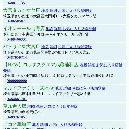
：
0488111351
大宮タカシマヤ店
地図
詳細
お気に入り店舗登録
埼玉県さいたま市大宮区大門町1-32大宮タカシマヤ５階
：
0486585871
イオンモール与野店
地図
詳細
お気に入り店舗登録
さいたま市中央区本町西5-2-9イオンモール与野2階
：
0488406331
パトリア東大宮店
地図
詳細
お気に入り店舗登録
埼玉県さいたま市見沼区春野2-7-8パトリア東大宮2F
：
0487959714
【NEW】ロッテスクエア武蔵浦和店
地図
詳細
お気に入り店舗
登録
埼玉県さいたま市南区沼影1-19-19ロッテスクエア武蔵浦和店３階
：
0000000000
マルイファミリー志木店
地図
詳細
お気に入り店舗登録
埼玉県志木市本町5-26-1 マルイファミリー志木5階
：
0484861201
草加舎人店
地図
詳細
お気に入り店舗解除
埼玉県草加市遊馬町2-1
：
0489267051
アコス草加店
地図
詳細
お気に入り店舗登録