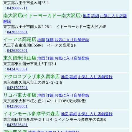
東京都八王子市並木町35-1
：
0426687711
南大沢店(イトーヨーカドー南大沢店)
地図
詳細
お気に入り店舗
解除
東京都八王子市南大沢2-28-1 イトーヨーカドー南大沢店4F
：
0426533681
イーアス高尾店
地図
詳細
お気に入り店舗登録
八王子市東浅川町550-1 イーアス高尾２F
：
0426290301
東久留米滝山店
地図
詳細
お気に入り店舗登録
東京都東久留米市滝山5丁目2-1
：
0424703581
アクロスプラザ東久留米店
地図
詳細
お気に入り店舗登録
東京都東久留米市上の原２-３-１８
：
0424705701
リコパ東大和店
地図
詳細
お気に入り店舗登録
東京都東大和市桜ヶ丘2-142-1 LICOPA東大和2階
：
0425908601
イオンモール多摩平の森店
地図
詳細
お気に入り店舗登録
東京都日野市多摩平２丁目４-１イオンモール多摩平の森2階
：
0425826481