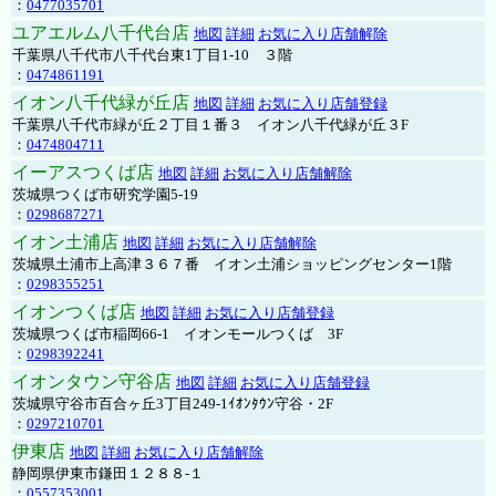
：
0477035701
ユアエルム八千代台店
地図
詳細
お気に入り店舗解除
千葉県八千代市八千代台東1丁目1-10 ３階
：
0474861191
イオン八千代緑が丘店
地図
詳細
お気に入り店舗登録
千葉県八千代市緑が丘２丁目１番３ イオン八千代緑が丘３F
：
0474804711
イーアスつくば店
地図
詳細
お気に入り店舗解除
茨城県つくば市研究学園5-19
：
0298687271
イオン土浦店
地図
詳細
お気に入り店舗解除
茨城県土浦市上高津３６７番 イオン土浦ショッピングセンター1階
：
0298355251
イオンつくば店
地図
詳細
お気に入り店舗登録
茨城県つくば市稲岡66-1 イオンモールつくば 3F
：
0298392241
イオンタウン守谷店
地図
詳細
お気に入り店舗登録
茨城県守谷市百合ヶ丘3丁目249-1ｲｵﾝﾀｳﾝ守谷・2F
：
0297210701
伊東店
地図
詳細
お気に入り店舗解除
静岡県伊東市鎌田１２８８-１
：
0557353001