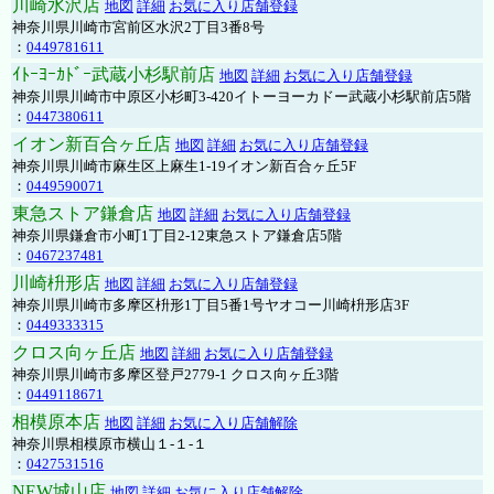
川崎水沢店
地図
詳細
お気に入り店舗登録
神奈川県川崎市宮前区水沢2丁目3番8号
：
0449781611
ｲﾄｰﾖｰｶﾄﾞｰ武蔵小杉駅前店
地図
詳細
お気に入り店舗登録
神奈川県川崎市中原区小杉町3-420イトーヨーカドー武蔵小杉駅前店5階
：
0447380611
イオン新百合ヶ丘店
地図
詳細
お気に入り店舗登録
神奈川県川崎市麻生区上麻生1-19イオン新百合ヶ丘5F
：
0449590071
東急ストア鎌倉店
地図
詳細
お気に入り店舗登録
神奈川県鎌倉市小町1丁目2-12東急ストア鎌倉店5階
：
0467237481
川崎枡形店
地図
詳細
お気に入り店舗登録
神奈川県川崎市多摩区枡形1丁目5番1号ヤオコー川崎枡形店3F
：
0449333315
クロス向ヶ丘店
地図
詳細
お気に入り店舗登録
神奈川県川崎市多摩区登戸2779-1 クロス向ヶ丘3階
：
0449118671
相模原本店
地図
詳細
お気に入り店舗解除
神奈川県相模原市横山１-１-１
：
0427531516
NEW城山店
地図
詳細
お気に入り店舗解除