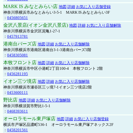
MARK IS みなとみらい店
地図
詳細
お気に入り店舗登録
神奈川県横浜市みなとみらい3-5-1 MARK IS みなとみらい3F
：
0456805651
金沢八景店(イオン金沢八景店)
地図
詳細
お気に入り店舗解除
神奈川県横浜市金沢区泥亀1-27-1
：
0457913781
港南台バーズ店
地図
詳細
お気に入り店舗解除
神奈川県横浜市港南区港南台3-1-3港南台バーズ5階
：
0458305081
本牧フロント店
地図
詳細
お気に入り店舗解除
神奈川県横浜市中区小港町2丁目100-4 本牧フロント 2階
：
0456281195
イオン三ツ境店
地図
詳細
お気に入り店舗解除
神奈川県横浜市瀬谷区三ッ境7-1イオン三ツ境店2階
：
0453600111
野比店
地図
詳細
お気に入り店舗解除
神奈川県横須賀市野比1-5-1
：
0468393611
オーロラモール東戸塚店
地図
詳細
お気に入り店舗登録
横浜市戸塚区品濃町536-1 オーロラモール東戸塚アネックス2F
：
0458201561