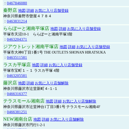
：
0467846080
秦野店
地図
詳細
お気に入り店舗登録
神奈川県秦野市曽屋４７８４
：
0463831214
ららぽーと湘南平塚店
地図
詳細
お気に入り店舗登録
平塚市天沼10-1 ららぽーと湘南平塚3階
：
0463204371
ジアウトレット湘南平塚店
地図
詳細
お気に入り店舗登録
平塚市大神8丁目1番1号 THE OUTLETS SHONAN HIRATSUKA
：
0463511581
ラスカ平塚店
地図
詳細
お気に入り店舗登録
平塚市宝町１－１ ラスカ平塚 4階
：
0463205581
藤沢店
地図
詳細
お気に入り店舗解除
神奈川県藤沢市辻堂新町４-１-１
：
0466316377
テラスモール湘南店
地図
詳細
お気に入り店舗解除
神奈川県藤沢市辻堂神台1丁目3番1号 テラスモール湘南4F
：
0466381251
NEW湘南台店
地図
詳細
お気に入り店舗解除
神奈川県藤沢市円行1-2-1