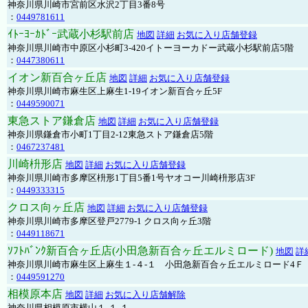
神奈川県川崎市宮前区水沢2丁目3番8号
：
0449781611
ｲﾄｰﾖｰｶﾄﾞｰ武蔵小杉駅前店
地図
詳細
お気に入り店舗登録
神奈川県川崎市中原区小杉町3-420イトーヨーカドー武蔵小杉駅前店5階
：
0447380611
イオン新百合ヶ丘店
地図
詳細
お気に入り店舗登録
神奈川県川崎市麻生区上麻生1-19イオン新百合ヶ丘5F
：
0449590071
東急ストア鎌倉店
地図
詳細
お気に入り店舗登録
神奈川県鎌倉市小町1丁目2-12東急ストア鎌倉店5階
：
0467237481
川崎枡形店
地図
詳細
お気に入り店舗登録
神奈川県川崎市多摩区枡形1丁目5番1号ヤオコー川崎枡形店3F
：
0449333315
クロス向ヶ丘店
地図
詳細
お気に入り店舗登録
神奈川県川崎市多摩区登戸2779-1 クロス向ヶ丘3階
：
0449118671
ｿﾌﾄﾊﾞﾝｸ新百合ヶ丘店(小田急新百合ヶ丘エルミロード)
地図
詳
神奈川県川崎市麻生区上麻生１-４-１ 小田急新百合ヶ丘エルミロード4Ｆ
：
0449591270
相模原本店
地図
詳細
お気に入り店舗解除
神奈川県相模原市横山１-１-１