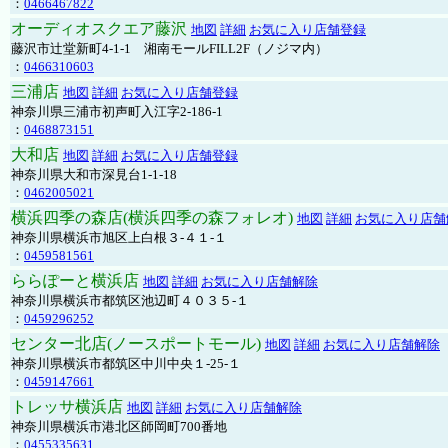
：
0466467822
オーディオスクエア藤沢
地図
詳細
お気に入り店舗登録
藤沢市辻堂新町4-1-1 湘南モールFILL2F（ノジマ内）
：
0466310603
三浦店
地図
詳細
お気に入り店舗登録
神奈川県三浦市初声町入江字2-186-1
：
0468873151
大和店
地図
詳細
お気に入り店舗登録
神奈川県大和市深見台1-1-18
：
0462005021
横浜四季の森店(横浜四季の森フォレオ)
地図
詳細
お気に入り店舗
神奈川県横浜市旭区上白根３-４１-１
：
0459581561
ららぽーと横浜店
地図
詳細
お気に入り店舗解除
神奈川県横浜市都筑区池辺町４０３５-１
：
0459296252
センター北店(ノースポートモール)
地図
詳細
お気に入り店舗解除
神奈川県横浜市都筑区中川中央１-25-１
：
0459147661
トレッサ横浜店
地図
詳細
お気に入り店舗解除
神奈川県横浜市港北区師岡町700番地
：
0455335631