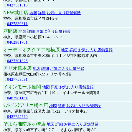
：
0427531516
NEW城山店
地図
詳細
お気に入り店舗解除
神奈川県相模原市緑区向原4-2-3
：
0427830611
座間店
地図
詳細
お気に入り店舗解除
神奈川県座間市小松原１-４３-２３
：
0462981701
オーディオスクエア相模原
地図
詳細
お気に入り店舗登録
神奈川県相模原市中央区横山1-1-1 ノジマ相模原本店内
：
0427301326
アリオ橋本店
地図
詳細
お気に入り店舗登録
相模原市緑区大山町1-22 アリオ橋本2階
：
0427758531
イオンモール座間
地図
詳細
お気に入り店舗登録
神奈川県座間市広野台2丁目10-4 イオンモール座間3階
：
0462981161
ｿﾌﾄﾊﾞﾝｸアリオ橋本店
地図
詳細
お気に入り店舗登録
神奈川県相模原市緑区大山町1-22 アリオ橋本2F
：
0427755770
そよら湘南茅ヶ崎店
地図
詳細
お気に入り店舗登録
神奈川県茅ヶ崎市茅ヶ崎2‐7‐71 そよら湘南茅ヶ崎３F