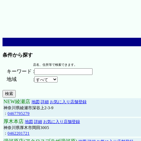
条件から探す
店名、住所等で検索できます。
キーワード
:
地域
:
NEW綾瀬店
地図
詳細
お気に入り店舗登録
神奈川県綾瀬市深谷上2-3-9
：
0467795279
厚木本店
地図
詳細
お気に入り店舗登録
神奈川県厚木市岡田3005
：
0462201721