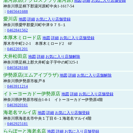
湯河原店(アクロスプラザ湯河原)
地図
詳細
お気に入り店舗登録
神奈川県足柄下郡湯河原町中央1-1617-54
：
0465641688
愛川店
地図
詳細
お気に入り店舗登録
神奈川県愛甲郡愛川町中津９７５-１
：
0462841562
本厚木ミロード店
地図
詳細
お気に入り店舗登録
厚木市中町2-2-1 本厚木ミロード2 6F
：
0462201201
大井松田店
地図
詳細
お気に入り店舗解除
神奈川県足柄上郡大井町金子字中の町325-1
：
0465828168
伊勢原店(エムアイプラザ)
地図
詳細
お気に入り店舗解除
神奈川県伊勢原市板戸８
：
0463911214
イトーヨーカドー伊勢原店
地図
詳細
お気に入り店舗登録
神奈川県伊勢原市桜台1-8-1 イトーヨーカドー伊勢原4階
：
0463920161
海老名マルイ店
地図
詳細
お気に入り店舗登録
神奈川県海老名市中央１丁目６-１海老名マルイ4階
：
0462925181
ららぽーと海老名店
地図
詳細
お気に入り店舗登録