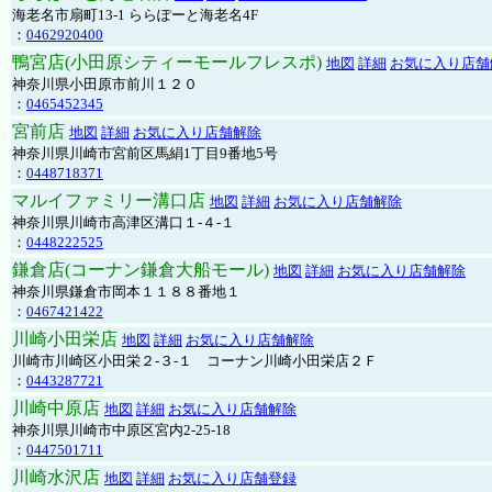
海老名市扇町13-1 ららぽーと海老名4F
：
0462920400
鴨宮店(小田原シティーモールフレスポ)
地図
詳細
お気に入り店舗
神奈川県小田原市前川１２０
：
0465452345
宮前店
地図
詳細
お気に入り店舗解除
神奈川県川崎市宮前区馬絹1丁目9番地5号
：
0448718371
マルイファミリー溝口店
地図
詳細
お気に入り店舗解除
神奈川県川崎市高津区溝口１-４-１
：
0448222525
鎌倉店(コーナン鎌倉大船モール)
地図
詳細
お気に入り店舗解除
神奈川県鎌倉市岡本１１８８番地１
：
0467421422
川崎小田栄店
地図
詳細
お気に入り店舗解除
川崎市川崎区小田栄２‐３‐１ コーナン川崎小田栄店２Ｆ
：
0443287721
川崎中原店
地図
詳細
お気に入り店舗解除
神奈川県川崎市中原区宮内2-25-18
：
0447501711
川崎水沢店
地図
詳細
お気に入り店舗登録