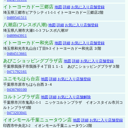
イトーヨーカドー三郷店
地図
詳細
お気に入り店舗登録
埼玉県三郷市ピアラシティ1-1-1 イトーヨーカドー三郷店2階
：
0489541511
八潮店(フレスポ八潮)
地図
詳細
お気に入り店舗登録
埼玉県八潮市大瀬1-1-3 フレスポ八潮3F
：
0489943911
イトーヨーカドー和光店
地図
詳細
お気に入り店舗登録
埼玉県和光市丸山台1丁目9-3 イトーヨーカドー和光店 ３階
：
0484513661
あびこショッピングプラザ店
地図
詳細
お気に入り店舗登録
千葉県我孫子市我孫子４丁目１１-１ あびこショッピングプラザ３階
：
0471792161
ユニモちはら台店
地図
詳細
お気に入り店舗登録
千葉県市原市ちはら台西３-４
：
0436760100
コルトンプラザ店
地図
詳細
お気に入り店舗解除
千葉県市川市鬼高1-1-1 ニッケコルトンプラザ イオンスタイル市川コ
ルトンプラザ3階
：
0473203041
イオンモール千葉ニュータウン店
地図
詳細
お気に入り店舗登録
印西市中央北3-2 イオンモール千葉ニュータウン2階