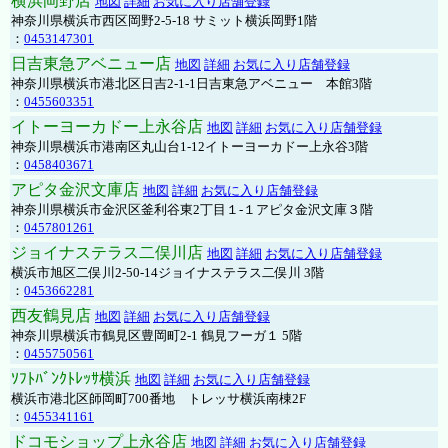
横浜岡野店
地図
詳細
お気に入り店舗登録
神奈川県横浜市西区岡野2-5-18 サミット横浜岡野1階
：
0453147301
日吉東急アベニュー店
地図
詳細
お気に入り店舗登録
神奈川県横浜市港北区日吉2-1-1日吉東急アベニュー 本館3階
：
0455603351
イトーヨーカドー上永谷店
地図
詳細
お気に入り店舗登録
神奈川県横浜市港南区丸山台1-12イトーヨーカドー上永谷3階
：
0458403671
アピタ金沢文庫店
地図
詳細
お気に入り店舗登録
神奈川県横浜市金沢区釜利谷東2丁目１-１アピタ金沢文庫３階
：
0457801261
ジョイナステラス二俣川店
地図
詳細
お気に入り店舗登録
横浜市旭区二俣川2-50-14ジョイナステラス二俣川 3階
：
0453662281
西友鶴見店
地図
詳細
お気に入り店舗登録
神奈川県横浜市鶴見区豊岡町2-1 鶴見フーガ１ 5階
：
0455750561
ｿﾌﾄﾊﾞﾝｸﾄﾚｯｻ横浜
地図
詳細
お気に入り店舗登録
横浜市港北区師岡町700番地 トレッサ横浜南棟2F
：
0455341161
ドコモショップ上永谷店
地図
詳細
お気に入り店舗登録