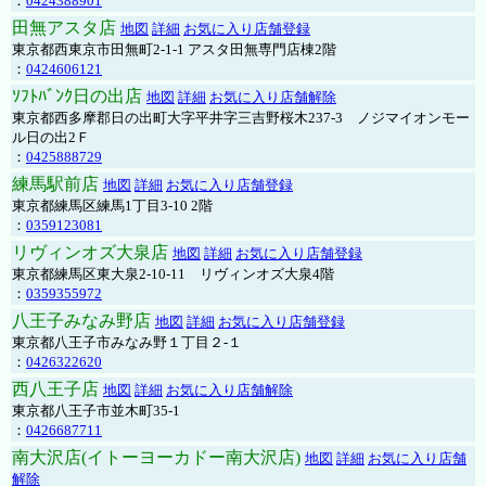
：
0424388901
田無アスタ店
地図
詳細
お気に入り店舗登録
東京都西東京市田無町2-1-1 アスタ田無専門店棟2階
：
0424606121
ｿﾌﾄﾊﾞﾝｸ日の出店
地図
詳細
お気に入り店舗解除
東京都西多摩郡日の出町大字平井字三吉野桜木237-3 ノジマイオンモー
ル日の出2Ｆ
：
0425888729
練馬駅前店
地図
詳細
お気に入り店舗登録
東京都練馬区練馬1丁目3-10 2階
：
0359123081
リヴィンオズ大泉店
地図
詳細
お気に入り店舗登録
東京都練馬区東大泉2-10-11 リヴィンオズ大泉4階
：
0359355972
八王子みなみ野店
地図
詳細
お気に入り店舗登録
東京都八王子市みなみ野１丁目２-１
：
0426322620
西八王子店
地図
詳細
お気に入り店舗解除
東京都八王子市並木町35-1
：
0426687711
南大沢店(イトーヨーカドー南大沢店)
地図
詳細
お気に入り店舗
解除