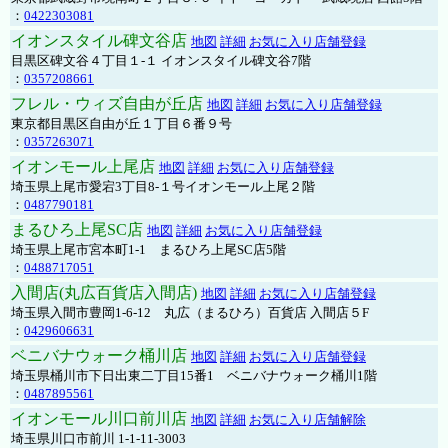
：
0422303081
イオンスタイル碑文谷店
地図
詳細
お気に入り店舗登録
目黒区碑文谷４丁目１-１ イオンスタイル碑文谷7階
：
0357208661
フレル・ウィズ自由が丘店
地図
詳細
お気に入り店舗登録
東京都目黒区自由が丘１丁目６番９号
：
0357263071
イオンモール上尾店
地図
詳細
お気に入り店舗登録
埼玉県上尾市愛宕3丁目8-１号イオンモール上尾２階
：
0487790181
まるひろ上尾SC店
地図
詳細
お気に入り店舗登録
埼玉県上尾市宮本町1-1 まるひろ上尾SC店5階
：
0488717051
入間店(丸広百貨店入間店)
地図
詳細
お気に入り店舗登録
埼玉県入間市豊岡1-6-12 丸広（まるひろ）百貨店 入間店５F
：
0429606631
ベニバナウォーク桶川店
地図
詳細
お気に入り店舗登録
埼玉県桶川市下日出東二丁目15番1 ベニバナウォーク桶川1階
：
0487895561
イオンモール川口前川店
地図
詳細
お気に入り店舗解除
埼玉県川口市前川 1-1-11-3003