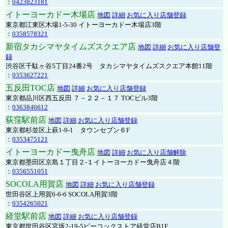
：
0423823181
イトーヨーカドー木場店
地図
詳細
お気に入り店舗登録
東京都江東区木場1-5-30 イトーヨーカドー木場店3階
：
0358578321
新宿タカシマヤタイムズスクエア店
地図
詳細
お気に入り店舗登
録
渋谷区千駄ヶ谷5丁目24番2号 タカシマヤタイムズスクエア本館11階
：
0353627221
五反田TOC店
地図
詳細
お気に入り店舗登録
東京都品川区西五反田 ７－２２－１７ TOCビル3階
：
0363846612
荻窪駅前店
地図
詳細
お気に入り店舗登録
東京都杉並区上萩1-9-1 タウンセブン６F
：
0353475121
イトーヨーカドー曳舟店
地図
詳細
お気に入り店舗解除
東京都墨田区京島１丁目２-１イトーヨーカドー曳舟店４階
：
0356551051
SOCOLA用賀店
地図
詳細
お気に入り店舗登録
世田谷区上用賀6-6-6 SOCOLA用賀3階
：
0354265021
経堂駅前店
地図
詳細
お気に入り店舗登録
東京都世田谷区宮坂2-19-5ピーコックストア経堂店B1F