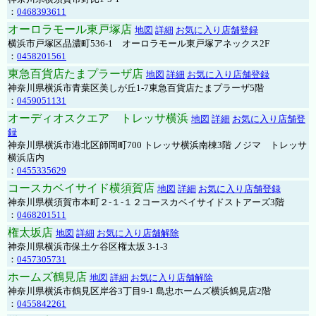
：
0468393611
オーロラモール東戸塚店
地図
詳細
お気に入り店舗登録
横浜市戸塚区品濃町536-1 オーロラモール東戸塚アネックス2F
：
0458201561
東急百貨店たまプラーザ店
地図
詳細
お気に入り店舗登録
神奈川県横浜市青葉区美しが丘1-7東急百貨店たまプラーザ5階
：
0459051131
オーディオスクエア トレッサ横浜
地図
詳細
お気に入り店舗登
録
神奈川県横浜市港北区師岡町700 トレッサ横浜南棟3階 ノジマ トレッサ
横浜店内
：
0455335629
コースカベイサイド横須賀店
地図
詳細
お気に入り店舗登録
神奈川県横須賀市本町２-１-１２コースカベイサイドストアーズ3階
：
0468201511
権太坂店
地図
詳細
お気に入り店舗解除
神奈川県横浜市保土ケ谷区権太坂 3-1-3
：
0457305731
ホームズ鶴見店
地図
詳細
お気に入り店舗解除
神奈川県横浜市鶴見区岸谷3丁目9-1 島忠ホームズ横浜鶴見店2階
：
0455842261