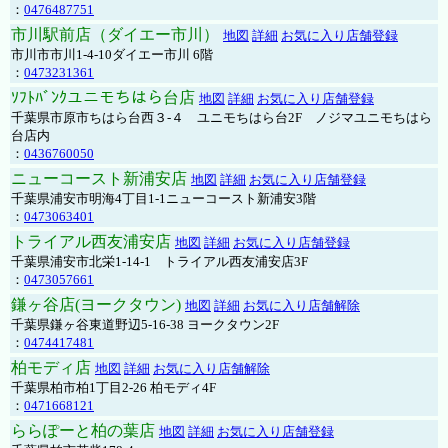
：
0476487751
市川駅前店（ダイエー市川）
地図
詳細
お気に入り店舗登録
市川市市川1-4-10ダイエー市川 6階
：
0473231361
ｿﾌﾄﾊﾞﾝｸユニモちはら台店
地図
詳細
お気に入り店舗登録
千葉県市原市ちはら台西３-４ ユニモちはら台2F ノジマユニモちはら
台店内
：
0436760050
ニューコースト新浦安店
地図
詳細
お気に入り店舗登録
千葉県浦安市明海4丁目1-1ニューコースト新浦安3階
：
0473063401
トライアル西友浦安店
地図
詳細
お気に入り店舗登録
千葉県浦安市北栄1-14-1 トライアル西友浦安店3F
：
0473057661
鎌ヶ谷店(ヨークタウン)
地図
詳細
お気に入り店舗解除
千葉県鎌ヶ谷東道野辺5-16-38 ヨークタウン2F
：
0474417481
柏モディ店
地図
詳細
お気に入り店舗解除
千葉県柏市柏1丁目2-26 柏モディ4F
：
0471668121
ららぽーと柏の葉店
地図
詳細
お気に入り店舗登録