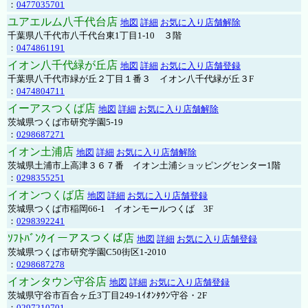
：
0477035701
ユアエルム八千代台店
地図
詳細
お気に入り店舗解除
千葉県八千代市八千代台東1丁目1-10 ３階
：
0474861191
イオン八千代緑が丘店
地図
詳細
お気に入り店舗登録
千葉県八千代市緑が丘２丁目１番３ イオン八千代緑が丘３F
：
0474804711
イーアスつくば店
地図
詳細
お気に入り店舗解除
茨城県つくば市研究学園5-19
：
0298687271
イオン土浦店
地図
詳細
お気に入り店舗解除
茨城県土浦市上高津３６７番 イオン土浦ショッピングセンター1階
：
0298355251
イオンつくば店
地図
詳細
お気に入り店舗登録
茨城県つくば市稲岡66-1 イオンモールつくば 3F
：
0298392241
ｿﾌﾄﾊﾞﾝｸイーアスつくば店
地図
詳細
お気に入り店舗登録
茨城県つくば市研究学園C50街区1-2010
：
0298687278
イオンタウン守谷店
地図
詳細
お気に入り店舗登録
茨城県守谷市百合ヶ丘3丁目249-1ｲｵﾝﾀｳﾝ守谷・2F
：
0297210701