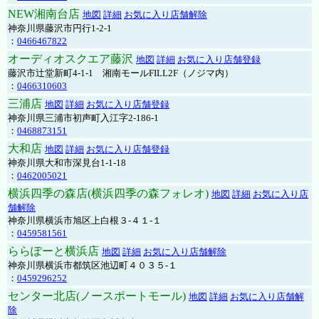
NEW湘南台店
地図
詳細
お気に入り店舗解除
神奈川県藤沢市円行1-2-1
：
0466467822
オーディオスクエア藤沢
地図
詳細
お気に入り店舗登録
藤沢市辻堂新町4-1-1 湘南モールFILL2F（ノジマ内）
：
0466310603
三浦店
地図
詳細
お気に入り店舗登録
神奈川県三浦市初声町入江字2-186-1
：
0468873151
大和店
地図
詳細
お気に入り店舗登録
神奈川県大和市深見台1-1-18
：
0462005021
横浜四季の森店(横浜四季の森フォレオ)
地図
詳細
お気に入り店
舗解除
神奈川県横浜市旭区上白根３-４１-１
：
0459581561
ららぽーと横浜店
地図
詳細
お気に入り店舗解除
神奈川県横浜市都筑区池辺町４０３５-１
：
0459296252
センター北店(ノースポートモール)
地図
詳細
お気に入り店舗解
除