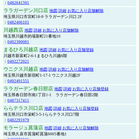
：
0482641591
ララガーデン川口店
地図
詳細
お気に入り店舗解除
埼玉県川口市宮町18-9 ララガーデン川口 2F
：
0482406101
川越西店
地図
詳細
お気に入り店舗解除
埼玉県川越市的場新町21番地10
：
0492390081
まるひろ川越店
地図
詳細
お気に入り店舗登録
川越市新富町2-6-1まるひろ川越6階
：
0492272021
ウニクス川越店
地図
詳細
お気に入り店舗解除
埼玉県川越市新宿町1-17-1 ウニクス川越2F
：
0492491551
ララガーデン春日部店
地図
詳細
お気に入り店舗登録
埼玉県春日部市南1丁目1-1 ララガーデン春日部2階
：
0487317411
ららテラス川口店
地図
詳細
お気に入り店舗登録
埼玉県川口市栄町3-5-1ららテラス川口7階
：
0482291979
モラージュ菖蒲店
地図
詳細
お気に入り店舗解除
埼玉県久喜市菖蒲町菖蒲6005番地1