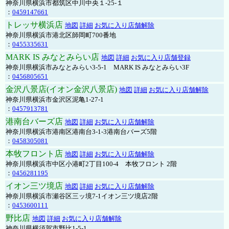
神奈川県横浜市都筑区中川中央１-25-１
：
0459147661
トレッサ横浜店
地図
詳細
お気に入り店舗解除
神奈川県横浜市港北区師岡町700番地
：
0455335631
MARK IS みなとみらい店
地図
詳細
お気に入り店舗登録
神奈川県横浜市みなとみらい3-5-1 MARK IS みなとみらい3F
：
0456805651
金沢八景店(イオン金沢八景店)
地図
詳細
お気に入り店舗解除
神奈川県横浜市金沢区泥亀1-27-1
：
0457913781
港南台バーズ店
地図
詳細
お気に入り店舗解除
神奈川県横浜市港南区港南台3-1-3港南台バーズ5階
：
0458305081
本牧フロント店
地図
詳細
お気に入り店舗解除
神奈川県横浜市中区小港町2丁目100-4 本牧フロント 2階
：
0456281195
イオン三ツ境店
地図
詳細
お気に入り店舗解除
神奈川県横浜市瀬谷区三ッ境7-1イオン三ツ境店2階
：
0453600111
野比店
地図
詳細
お気に入り店舗解除
神奈川県横須賀市野比1-5-1