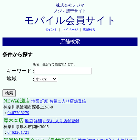
株式会社ノジマ
ノジマ携帯サイト
モバイル会員サイト
ポイント
｜
マイページ
｜
店舗検索
店舗検索
条件から探す
店名、住所等で検索できます。
キーワード
:
地域
:
NEW綾瀬店
地図
詳細
お気に入り店舗登録
神奈川県綾瀬市深谷上2-3-9
：
0467795279
厚木本店
地図
詳細
お気に入り店舗登録
神奈川県厚木市岡田3005
：
0462201721