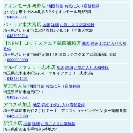
イオンモール与野店
地図
詳細
お気に入り店舗登録
さいたま市中央区本町西5-2-9イオンモール与野2階
：
0488406331
パトリア東大宮店
地図
詳細
お気に入り店舗登録
埼玉県さいたま市見沼区春野2-7-8パトリア東大宮2F
：
0487959714
【NEW】ロッテスクエア武蔵浦和店
地図
詳細
お気に入り店舗
登録
埼玉県さいたま市南区沼影1-19-19ロッテスクエア武蔵浦和店３階
：
0000000000
マルイファミリー志木店
地図
詳細
お気に入り店舗登録
埼玉県志木市本町5-26-1 マルイファミリー志木5階
：
0484861201
草加舎人店
地図
詳細
お気に入り店舗解除
埼玉県草加市遊馬町2-1
：
0489267051
アコス草加店
地図
詳細
お気に入り店舗登録
埼玉県草加市高砂２丁目７ー１ アコスショッピングセンター南館５階
：
0489205360
所沢本店
地図
詳細
お気に入り店舗解除
埼玉県所沢市小手指台5番地の4