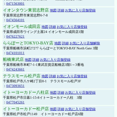
：
0471563001
イオンタウン東習志野店
地図
詳細
お気に入り店舗登録
千葉県習志野市東習志野6-7-8
：
0474564101
イオンモール成田店
地図
詳細
お気に入り店舗登録
千葉県成田市ウイング土屋24 イオンモール成田店1階
：
0476227621
ららぽーとTOKYO-BAY店
地図
詳細
お気に入り店舗解除
千葉県船橋市浜町2?2?7 ららぽーとTOKYO-BAY North Gate 3階
：
0474101011
船橋東武店
地図
詳細
お気に入り店舗登録
千葉県船橋市本町7-1-1東武百貨店船橋店3階1～3番地
：
0474243661
テラスモール松戸店
地図
詳細
お気に入り店舗登録
千葉県松戸市八ケ崎2丁目8-1 テラスモール松戸3F
：
0473093651
イトーヨーカドー八柱店
地図
詳細
お気に入り店舗登録
千葉県松戸市日暮1-15-8イトーヨーカドー八柱 3階
：
0477045261
イトーヨーカドー松戸店
地図
詳細
お気に入り店舗登録
千葉県松戸市松戸1149 イトーヨーカドー松戸店6階