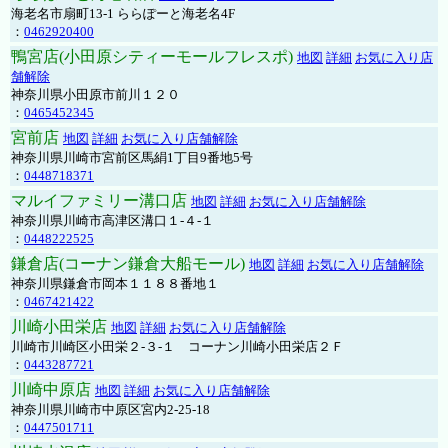
海老名市扇町13-1 ららぽーと海老名4F
：
0462920400
鴨宮店(小田原シティーモールフレスポ)
地図
詳細
お気に入り店
舗解除
神奈川県小田原市前川１２０
：
0465452345
宮前店
地図
詳細
お気に入り店舗解除
神奈川県川崎市宮前区馬絹1丁目9番地5号
：
0448718371
マルイファミリー溝口店
地図
詳細
お気に入り店舗解除
神奈川県川崎市高津区溝口１-４-１
：
0448222525
鎌倉店(コーナン鎌倉大船モール)
地図
詳細
お気に入り店舗解除
神奈川県鎌倉市岡本１１８８番地１
：
0467421422
川崎小田栄店
地図
詳細
お気に入り店舗解除
川崎市川崎区小田栄２‐３‐１ コーナン川崎小田栄店２Ｆ
：
0443287721
川崎中原店
地図
詳細
お気に入り店舗解除
神奈川県川崎市中原区宮内2-25-18
：
0447501711