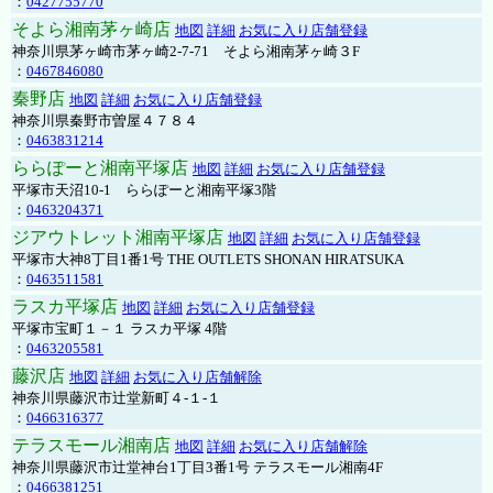
：
0427755770
そよら湘南茅ヶ崎店
地図
詳細
お気に入り店舗登録
神奈川県茅ヶ崎市茅ヶ崎2‐7‐71 そよら湘南茅ヶ崎３F
：
0467846080
秦野店
地図
詳細
お気に入り店舗登録
神奈川県秦野市曽屋４７８４
：
0463831214
ららぽーと湘南平塚店
地図
詳細
お気に入り店舗登録
平塚市天沼10-1 ららぽーと湘南平塚3階
：
0463204371
ジアウトレット湘南平塚店
地図
詳細
お気に入り店舗登録
平塚市大神8丁目1番1号 THE OUTLETS SHONAN HIRATSUKA
：
0463511581
ラスカ平塚店
地図
詳細
お気に入り店舗登録
平塚市宝町１－１ ラスカ平塚 4階
：
0463205581
藤沢店
地図
詳細
お気に入り店舗解除
神奈川県藤沢市辻堂新町４-１-１
：
0466316377
テラスモール湘南店
地図
詳細
お気に入り店舗解除
神奈川県藤沢市辻堂神台1丁目3番1号 テラスモール湘南4F
：
0466381251