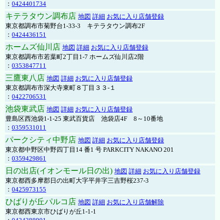
：
0424401734
キテラタウン調布店
地図
詳細
お気に入り店舗登録
東京都調布市菊野台1-33-3 キテラタウン調布2F
：
0424436151
ホームズ仙川店
地図
詳細
お気に入り店舗登録
東京都調布市若葉町2丁目1-7 ホームズ仙川店2階
：
0353847711
三鷹東八店
地図
詳細
お気に入り店舗登録
東京都調布市深大寺東町８丁目３３-１
：
0422706531
池袋東武店
地図
詳細
お気に入り店舗登録
豊島区西池袋1-1-25 東武百貨店 池袋店4F 8～10番地
：
0359531011
パークシティ中野店
地図
詳細
お気に入り店舗登録
東京都中野区中野四丁目14 番1 号 PARKCITY NAKANO 201
：
0359429861
日の出店(イオンモール日の出)
地図
詳細
お気に入り店舗登録
東京都西多摩郡日の出町大字平井字三吉野桜237-3
：
0425973155
ひばりが丘パルコ店
地図
詳細
お気に入り店舗解除
東京都西東京市ひばりが丘1-1-1