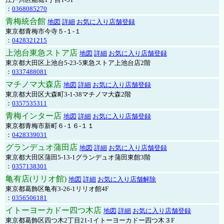
：
0368085270
青梅統合館
地図
詳細
お気に入り店舗登録
東京都青梅市今寺５-１-１
：
0428321215
上池台東急ストア店
地図
詳細
お気に入り店舗登録
東京都大田区上池台5-23-5東急ストア上池台店2階
：
0337488081
マチノマ大森店
地図
詳細
お気に入り店舗登録
東京都大田区大森町3-1-38マチノマ大森2階
：
0357535311
青梅インター店
地図
詳細
お気に入り店舗登録
東京都青梅市新町６-１６-１１
：
0428339031
グランデュオ蒲田店
地図
詳細
お気に入り店舗登録
東京都大田区蒲田5-13-1グランデュオ蒲田東館3階
：
0357138301
亀有店(リリオ館)
地図
詳細
お気に入り店舗解除
東京都葛飾区亀有3-26-1リリオ館4F
：
0356506181
イトーヨーカドー四つ木店
地図
詳細
お気に入り店舗登録
東京都葛飾区四つ木2丁目21-1イトーヨーカドー四つ木３F