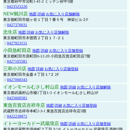
東京都府中市宮町1-41-2 ミッテン府中5階
：
0423525220
NEW鶴川店
地図
詳細
お気に入り店舗解除
東京都町田市能ヶ谷１丁目７番５号 神栄ビル２F
：
0427376031
忠生店
地図
詳細
お気に入り店舗解除
東京都町田市木曽西２丁目１７-２１
：
0427923151
小田急町田店
地図
詳細
お気に入り店舗登録
東京都町田市原町田6-12-20 小田急百貨店町田店7階
：
0427105581
三和小川店
地図
詳細
お気に入り店舗登録
東京都町田市金森４丁目１?２ 2F
：
0427068343
イオンモールむさし村山店
地図
詳細
お気に入り店舗解除
東京都武蔵村山市榎1丁目1-3 イオンモールむさし村山3F
：
0425668581
東急百貨店吉祥寺店
地図
詳細
お気に入り店舗登録
武蔵野市吉祥寺本町2-3-1 東急百貨店吉祥寺店5階
：
0422238971
イトーヨーカドー武蔵境店
地図
詳細
お気に入り店舗登録
東京都武蔵野市境南町２丁目３?６ イトーヨーカドー 武蔵境店 西館5階