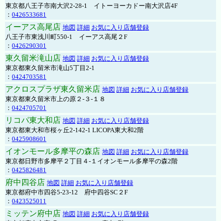
東京都八王子市南大沢2-28-1 イトーヨーカドー南大沢店4F
：
0426533681
イーアス高尾店
地図
詳細
お気に入り店舗登録
八王子市東浅川町550-1 イーアス高尾２F
：
0426290301
東久留米滝山店
地図
詳細
お気に入り店舗登録
東京都東久留米市滝山5丁目2-1
：
0424703581
アクロスプラザ東久留米店
地図
詳細
お気に入り店舗登録
東京都東久留米市上の原２-３-１８
：
0424705701
リコパ東大和店
地図
詳細
お気に入り店舗登録
東京都東大和市桜ヶ丘2-142-1 LICOPA東大和2階
：
0425908601
イオンモール多摩平の森店
地図
詳細
お気に入り店舗登録
東京都日野市多摩平２丁目４-１イオンモール多摩平の森2階
：
0425826481
府中四谷店
地図
詳細
お気に入り店舗登録
東京都府中市四谷5-23-12 府中四谷SC２F
：
0423525011
ミッテン府中店
地図
詳細
お気に入り店舗登録