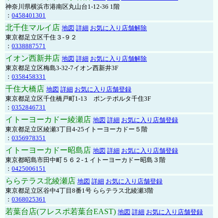
神奈川県横浜市港南区丸山台1-12-36 1階
：
0458401301
北千住マルイ店
地図
詳細
お気に入り店舗解除
東京都足立区千住３-９２
：
0338887571
イオン西新井店
地図
詳細
お気に入り店舗解除
東京都足立区梅島3-32-7イオン西新井3F
：
0358458331
千住大橋店
地図
詳細
お気に入り店舗登録
東京都足立区千住橋戸町1-13 ポンテポルタ千住3F
：
0352846731
イトーヨーカドー綾瀬店
地図
詳細
お気に入り店舗登録
東京都足立区綾瀬3丁目4-25イトーヨーカドー５階
：
0356978351
イトーヨーカドー昭島店
地図
詳細
お気に入り店舗登録
東京都昭島市田中町５６２-１イトーヨーカドー昭島３階
：
0425006151
ららテラス北綾瀬店
地図
詳細
お気に入り店舗登録
東京都足立区谷中4丁目8番1号 ららテラス北綾瀬3階
：
0368025361
若葉台店(フレスポ若葉台EAST)
地図
詳細
お気に入り店舗登録