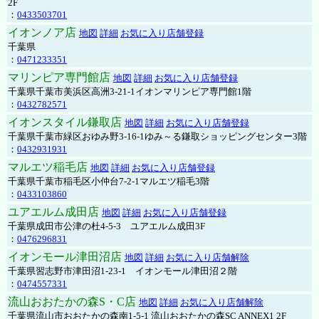
2F
：
0433503701
イオンノア店
地図
詳細
お気に入り店舗登録
千葉県
：
0471233351
マリンピア専門館店
地図
詳細
お気に入り店舗登録
千葉県千葉市美浜区高洲3-21-1イオンマリンピア専門館1階
：
0432782571
イオンスタイル鎌取店
地図
詳細
お気に入り店舗登録
千葉県千葉市緑区おゆみ野3-16-1ゆみ～る鎌取ショッピングセンター3階
：
0432931931
マルエツ稲毛店
地図
詳細
お気に入り店舗登録
千葉県千葉市稲毛区小仲台7-2-1マルエツ稲毛3階
：
0433103860
ユアエルム成田店
地図
詳細
お気に入り店舗登録
千葉県成田市公津の杜4-5-3 ユアエルム成田3F
：
0476296831
イオンモール津田沼店
地図
詳細
お気に入り店舗解除
千葉県習志野市津田沼1-23-1 イオンモール津田沼２階
：
0474557331
流山おおたかの森S・C店
地図
詳細
お気に入り店舗解除
千葉県流山市おおたかの森南1-5-1 流山おおたかの森SC ANNEX1 2F