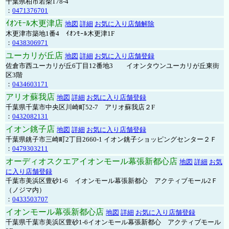
千葉県柏市若柴178-4
：
0471376701
ｲｵﾝﾓｰﾙ木更津店
地図
詳細
お気に入り店舗解除
木更津市築地1番4 ｲｵﾝﾓｰﾙ木更津1F
：
0438306971
ユーカリが丘店
地図
詳細
お気に入り店舗登録
佐倉市西ユーカリが丘6丁目12番地3 イオンタウンユーカリが丘東街
区3階
：
0434603171
アリオ蘇我店
地図
詳細
お気に入り店舗登録
千葉県千葉市中央区川崎町52-7 アリオ蘇我店２F
：
0432082131
イオン銚子店
地図
詳細
お気に入り店舗登録
千葉県銚子市三崎町2丁目2660-1 イオン銚子ショッピングセンター２Ｆ
：
0479303211
オーディオスクエアイオンモール幕張新都心店
地図
詳細
お気
に入り店舗登録
千葉市美浜区豊砂1-6 イオンモール幕張新都心 アクティブモール2Ｆ
（ノジマ内）
：
0433503707
イオンモール幕張新都心店
地図
詳細
お気に入り店舗登録
千葉県千葉市美浜区豊砂1-6イオンモール幕張新都心 アクティブモール