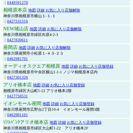
：
0449591270
相模原本店
地図
詳細
お気に入り店舗解除
神奈川県相模原市横山１-１-１
：
0427531516
NEW城山店
地図
詳細
お気に入り店舗解除
神奈川県相模原市緑区向原4-2-3
：
0427830611
座間店
地図
詳細
お気に入り店舗解除
神奈川県座間市小松原１-４３-２３
：
0462981701
オーディオスクエア相模原
地図
詳細
お気に入り店舗登録
神奈川県相模原市中央区横山1-1-1 ノジマ相模原本店内
：
0427301326
アリオ橋本店
地図
詳細
お気に入り店舗登録
相模原市緑区大山町1-22 アリオ橋本2階
：
0427758531
イオンモール座間
地図
詳細
お気に入り店舗登録
神奈川県座間市広野台2丁目10-4 イオンモール座間3階
：
0462981161
ｿﾌﾄﾊﾞﾝｸアリオ橋本店
地図
詳細
お気に入り店舗登録
神奈川県相模原市緑区大山町1-22 アリオ橋本2F