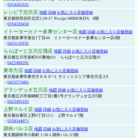
：
0354262431
レシピ下北沢店
地図
詳細
お気に入り店舗登録
東京都世田谷区北沢2-20-17 Ｒecipe SHIMOKITA 6階
：
0354330450
イトーヨーカドー多摩センター店
地図
詳細
お気に入り店舗登録
東京都多摩市落合1丁目44 イトーヨーカドー多摩センター店4階
：
0423110191
ららぽーと立川立飛店
地図
詳細
お気に入り店舗登録
東京都立川市泉町935番地の1 ららぽーと立川立飛1F
：
0425486201
東寺方店
地図
詳細
お気に入り店舗登録
東京都多摩市東寺方６６０?１ サミットストア東寺方店２F
：
0423573461
グランデュオ立川店
地図
詳細
お気に入り店舗登録
東京都立川市柴崎町三丁目2番1号グランデュオ立川5階
：
0425405181
上野マルイ店
地図
詳細
お気に入り店舗登録
東京都台東区上野6丁目15-1 上野マルイ7階
：
0358344971
調布パルコ店
地図
詳細
お気に入り店舗登録
東京都調布市小島町 1-38-1 調布パルコ5階