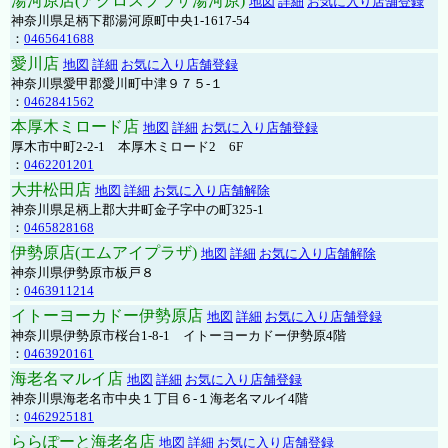
湯河原店(アクロスプラザ湯河原)
地図
詳細
お気に入り店舗登録
神奈川県足柄下郡湯河原町中央1-1617-54
：
0465641688
愛川店
地図
詳細
お気に入り店舗登録
神奈川県愛甲郡愛川町中津９７５-１
：
0462841562
本厚木ミロード店
地図
詳細
お気に入り店舗登録
厚木市中町2-2-1 本厚木ミロード2 6F
：
0462201201
大井松田店
地図
詳細
お気に入り店舗解除
神奈川県足柄上郡大井町金子字中の町325-1
：
0465828168
伊勢原店(エムアイプラザ)
地図
詳細
お気に入り店舗解除
神奈川県伊勢原市板戸８
：
0463911214
イトーヨーカドー伊勢原店
地図
詳細
お気に入り店舗登録
神奈川県伊勢原市桜台1-8-1 イトーヨーカドー伊勢原4階
：
0463920161
海老名マルイ店
地図
詳細
お気に入り店舗登録
神奈川県海老名市中央１丁目６-１海老名マルイ4階
：
0462925181
ららぽーと海老名店
地図
詳細
お気に入り店舗登録