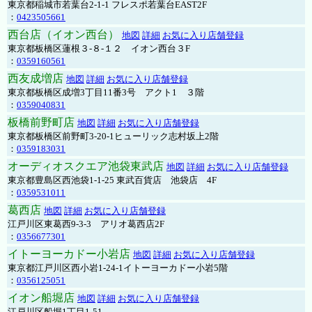
東京都稲城市若葉台2-1-1 フレスポ若葉台EAST2F
：
0423505661
西台店（イオン西台）
地図
詳細
お気に入り店舗登録
東京都板橋区蓮根３-８-１２ イオン西台３F
：
0359160561
西友成増店
地図
詳細
お気に入り店舗登録
東京都板橋区成増3丁目11番3号 アクト1 ３階
：
0359040831
板橋前野町店
地図
詳細
お気に入り店舗登録
東京都板橋区前野町3-20-1ヒューリック志村坂上2階
：
0359183031
オーディオスクエア池袋東武店
地図
詳細
お気に入り店舗登録
東京都豊島区西池袋1-1-25 東武百貨店 池袋店 4F
：
0359531011
葛西店
地図
詳細
お気に入り店舗登録
江戸川区東葛西9-3-3 アリオ葛西店2F
：
0356677301
イトーヨーカドー小岩店
地図
詳細
お気に入り店舗登録
東京都江戸川区西小岩1-24-1イトーヨーカドー小岩5階
：
0356125051
イオン船堀店
地図
詳細
お気に入り店舗登録
江戸川区船堀1丁目1-51