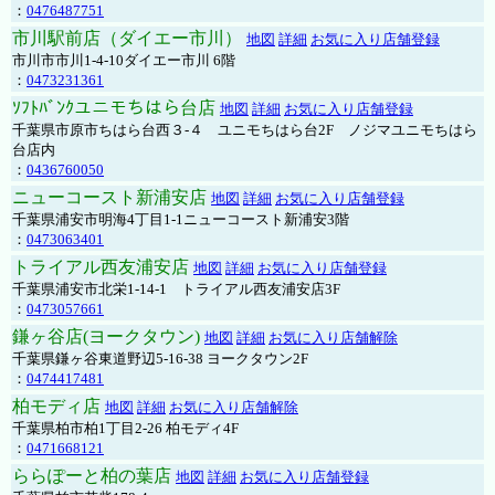
：
0476487751
市川駅前店（ダイエー市川）
地図
詳細
お気に入り店舗登録
市川市市川1-4-10ダイエー市川 6階
：
0473231361
ｿﾌﾄﾊﾞﾝｸユニモちはら台店
地図
詳細
お気に入り店舗登録
千葉県市原市ちはら台西３-４ ユニモちはら台2F ノジマユニモちはら
台店内
：
0436760050
ニューコースト新浦安店
地図
詳細
お気に入り店舗登録
千葉県浦安市明海4丁目1-1ニューコースト新浦安3階
：
0473063401
トライアル西友浦安店
地図
詳細
お気に入り店舗登録
千葉県浦安市北栄1-14-1 トライアル西友浦安店3F
：
0473057661
鎌ヶ谷店(ヨークタウン)
地図
詳細
お気に入り店舗解除
千葉県鎌ヶ谷東道野辺5-16-38 ヨークタウン2F
：
0474417481
柏モディ店
地図
詳細
お気に入り店舗解除
千葉県柏市柏1丁目2-26 柏モディ4F
：
0471668121
ららぽーと柏の葉店
地図
詳細
お気に入り店舗登録