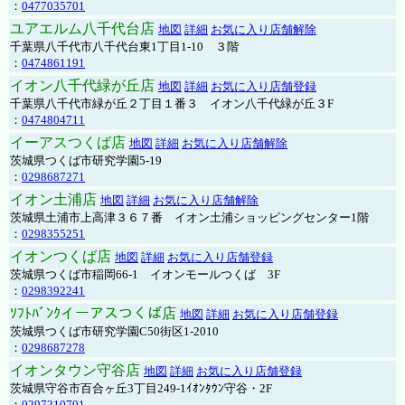
：
0477035701
ユアエルム八千代台店
地図
詳細
お気に入り店舗解除
千葉県八千代市八千代台東1丁目1-10 ３階
：
0474861191
イオン八千代緑が丘店
地図
詳細
お気に入り店舗登録
千葉県八千代市緑が丘２丁目１番３ イオン八千代緑が丘３F
：
0474804711
イーアスつくば店
地図
詳細
お気に入り店舗解除
茨城県つくば市研究学園5-19
：
0298687271
イオン土浦店
地図
詳細
お気に入り店舗解除
茨城県土浦市上高津３６７番 イオン土浦ショッピングセンター1階
：
0298355251
イオンつくば店
地図
詳細
お気に入り店舗登録
茨城県つくば市稲岡66-1 イオンモールつくば 3F
：
0298392241
ｿﾌﾄﾊﾞﾝｸイーアスつくば店
地図
詳細
お気に入り店舗登録
茨城県つくば市研究学園C50街区1-2010
：
0298687278
イオンタウン守谷店
地図
詳細
お気に入り店舗登録
茨城県守谷市百合ヶ丘3丁目249-1ｲｵﾝﾀｳﾝ守谷・2F
：
0297210701