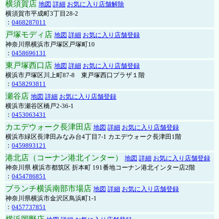
横須賀店
地図
詳細
お気に入り店舗解除
横須賀市平成町3丁目28-2
：
0468287011
戸塚モディ店
地図
詳細
お気に入り店舗登録
神奈川県横浜市戸塚区戸塚町10
：
0458696131
東戸塚西口店
地図
詳細
お気に入り店舗登録
横浜市戸塚区川上町87-8 東戸塚西口プラザ１階
：
0458293811
瀬谷店
地図
詳細
お気に入り店舗登録
横浜市瀬谷区橋戸2-36-1
：
0453063431
カエデウォーク長津田店
地図
詳細
お気に入り店舗登録
横浜市緑区長津田みなみ台4丁目7-1 カエデウォーク長津田1階
：
0459893121
港北店（コーナン港北インター）
地図
詳細
お気に入り店舗登録
神奈川県 横浜市都筑区 折本町 191番地コーナン港北インター店2階
：
0454786851
ブランチ横浜南部市場店
地図
詳細
お気に入り店舗登録
神奈川県横浜市金沢区鳥浜町1-1
：
0457737851