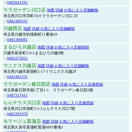
：
0482641591
ララガーデン川口店
地図
詳細
お気に入り店舗解除
埼玉県川口市宮町18-9 ララガーデン川口 2F
：
0482406101
川越西店
地図
詳細
お気に入り店舗解除
埼玉県川越市的場新町21番地10
：
0492390081
まるひろ川越店
地図
詳細
お気に入り店舗登録
川越市新富町2-6-1まるひろ川越6階
：
0492272021
ウニクス川越店
地図
詳細
お気に入り店舗解除
埼玉県川越市新宿町1-17-1 ウニクス川越2F
：
0492491551
ララガーデン春日部店
地図
詳細
お気に入り店舗登録
埼玉県春日部市南1丁目1-1 ララガーデン春日部2階
：
0487317411
ららテラス川口店
地図
詳細
お気に入り店舗登録
埼玉県川口市栄町3-5-1ららテラス川口7階
：
0482291979
モラージュ菖蒲店
地図
詳細
お気に入り店舗解除
埼玉県久喜市菖蒲町菖蒲6005番地1