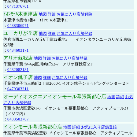
千葉県柏市若柴178-4
：
0471376701
ｲｵﾝﾓｰﾙ木更津店
地図
詳細
お気に入り店舗解除
木更津市築地1番4 ｲｵﾝﾓｰﾙ木更津1F
：
0438306971
ユーカリが丘店
地図
詳細
お気に入り店舗登録
佐倉市西ユーカリが丘6丁目12番地3 イオンタウンユーカリが丘東街
区3階
：
0434603171
アリオ蘇我店
地図
詳細
お気に入り店舗登録
千葉県千葉市中央区川崎町52-7 アリオ蘇我店２F
：
0432082131
イオン銚子店
地図
詳細
お気に入り店舗登録
千葉県銚子市三崎町2丁目2660-1 イオン銚子ショッピングセンター２Ｆ
：
0479303211
オーディオスクエアイオンモール幕張新都心店
地図
詳細
お気
に入り店舗登録
千葉市美浜区豊砂1-6 イオンモール幕張新都心 アクティブモール2Ｆ
（ノジマ内）
：
0433503707
イオンモール幕張新都心店
地図
詳細
お気に入り店舗登録
千葉県千葉市美浜区豊砂1-6イオンモール幕張新都心 アクティブモール