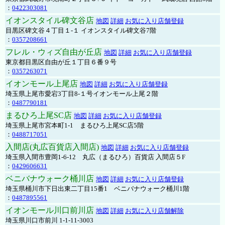
：
0422303081
イオンスタイル碑文谷店
地図
詳細
お気に入り店舗登録
目黒区碑文谷４丁目１-１ イオンスタイル碑文谷7階
：
0357208661
フレル・ウィズ自由が丘店
地図
詳細
お気に入り店舗登録
東京都目黒区自由が丘１丁目６番９号
：
0357263071
イオンモール上尾店
地図
詳細
お気に入り店舗登録
埼玉県上尾市愛宕3丁目8-１号イオンモール上尾２階
：
0487790181
まるひろ上尾SC店
地図
詳細
お気に入り店舗登録
埼玉県上尾市宮本町1-1 まるひろ上尾SC店5階
：
0488717051
入間店(丸広百貨店入間店)
地図
詳細
お気に入り店舗登録
埼玉県入間市豊岡1-6-12 丸広（まるひろ）百貨店 入間店５F
：
0429606631
ベニバナウォーク桶川店
地図
詳細
お気に入り店舗登録
埼玉県桶川市下日出東二丁目15番1 ベニバナウォーク桶川1階
：
0487895561
イオンモール川口前川店
地図
詳細
お気に入り店舗解除
埼玉県川口市前川 1-1-11-3003