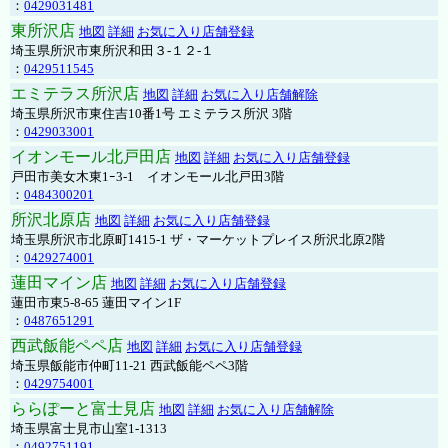
：
0429031481
東所沢店
地図
詳細
お気に入り店舗登録
埼玉県所沢市東所沢和田３-１２-１
：
0429511545
エミテラス所沢店
地図
詳細
お気に入り店舗解除
埼玉県所沢市東住吉10番1号 エミテラス所沢 3階
：
0429033001
イオンモール北戸田店
地図
詳細
お気に入り店舗登録
戸田市美女木東1ｰ3‐1 イオンモール北戸田3階
：
0484300201
所沢北原店
地図
詳細
お気に入り店舗登録
埼玉県所沢市北原町1415-1 ザ・マーケットプレイス所沢北原2階
：
0429274001
蓮田マイン店
地図
詳細
お気に入り店舗登録
蓮田市東5-8-65 蓮田マイン1F
：
0487651291
西武飯能ペペ店
地図
詳細
お気に入り店舗登録
埼玉県飯能市仲町11-21 西武飯能ペペ3階
：
0429754001
ららぽーと富士見店
地図
詳細
お気に入り店舗解除
埼玉県富士見市山室1-1313
：
0492751191