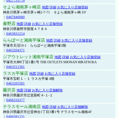
：
0427755770
そよら湘南茅ヶ崎店
地図
詳細
お気に入り店舗登録
神奈川県茅ヶ崎市茅ヶ崎2‐7‐71 そよら湘南茅ヶ崎３F
：
0467846080
秦野店
地図
詳細
お気に入り店舗登録
神奈川県秦野市曽屋４７８４
：
0463831214
ららぽーと湘南平塚店
地図
詳細
お気に入り店舗登録
平塚市天沼10-1 ららぽーと湘南平塚3階
：
0463204371
ジアウトレット湘南平塚店
地図
詳細
お気に入り店舗登録
平塚市大神8丁目1番1号 THE OUTLETS SHONAN HIRATSUKA
：
0463511581
ラスカ平塚店
地図
詳細
お気に入り店舗登録
平塚市宝町１－１ ラスカ平塚 4階
：
0463205581
藤沢店
地図
詳細
お気に入り店舗解除
神奈川県藤沢市辻堂新町４-１-１
：
0466316377
テラスモール湘南店
地図
詳細
お気に入り店舗解除
神奈川県藤沢市辻堂神台1丁目3番1号 テラスモール湘南4F
：
0466381251