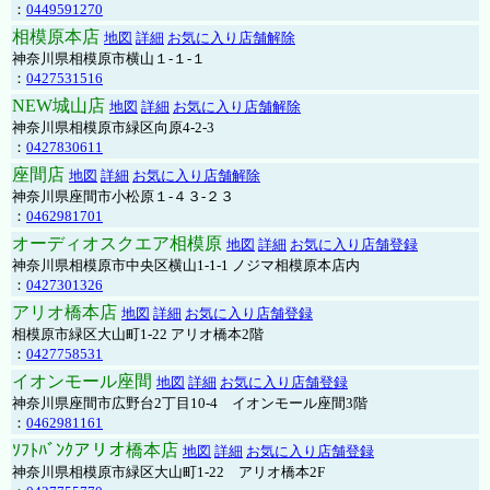
：
0449591270
相模原本店
地図
詳細
お気に入り店舗解除
神奈川県相模原市横山１-１-１
：
0427531516
NEW城山店
地図
詳細
お気に入り店舗解除
神奈川県相模原市緑区向原4-2-3
：
0427830611
座間店
地図
詳細
お気に入り店舗解除
神奈川県座間市小松原１-４３-２３
：
0462981701
オーディオスクエア相模原
地図
詳細
お気に入り店舗登録
神奈川県相模原市中央区横山1-1-1 ノジマ相模原本店内
：
0427301326
アリオ橋本店
地図
詳細
お気に入り店舗登録
相模原市緑区大山町1-22 アリオ橋本2階
：
0427758531
イオンモール座間
地図
詳細
お気に入り店舗登録
神奈川県座間市広野台2丁目10-4 イオンモール座間3階
：
0462981161
ｿﾌﾄﾊﾞﾝｸアリオ橋本店
地図
詳細
お気に入り店舗登録
神奈川県相模原市緑区大山町1-22 アリオ橋本2F