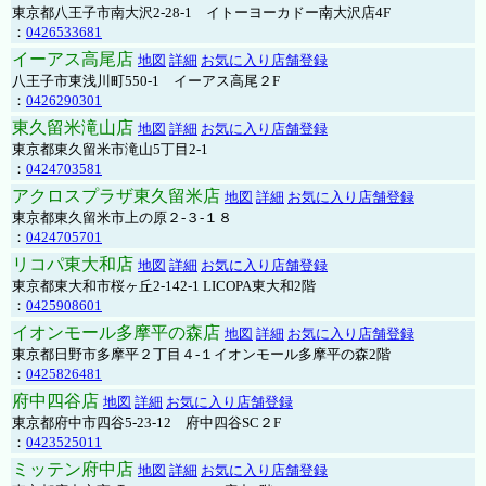
東京都八王子市南大沢2-28-1 イトーヨーカドー南大沢店4F
：
0426533681
イーアス高尾店
地図
詳細
お気に入り店舗登録
八王子市東浅川町550-1 イーアス高尾２F
：
0426290301
東久留米滝山店
地図
詳細
お気に入り店舗登録
東京都東久留米市滝山5丁目2-1
：
0424703581
アクロスプラザ東久留米店
地図
詳細
お気に入り店舗登録
東京都東久留米市上の原２-３-１８
：
0424705701
リコパ東大和店
地図
詳細
お気に入り店舗登録
東京都東大和市桜ヶ丘2-142-1 LICOPA東大和2階
：
0425908601
イオンモール多摩平の森店
地図
詳細
お気に入り店舗登録
東京都日野市多摩平２丁目４-１イオンモール多摩平の森2階
：
0425826481
府中四谷店
地図
詳細
お気に入り店舗登録
東京都府中市四谷5-23-12 府中四谷SC２F
：
0423525011
ミッテン府中店
地図
詳細
お気に入り店舗登録