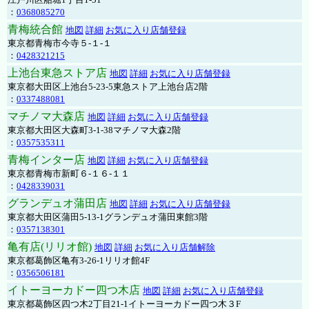
：
0368085270
青梅統合館
地図
詳細
お気に入り店舗登録
東京都青梅市今寺５-１-１
：
0428321215
上池台東急ストア店
地図
詳細
お気に入り店舗登録
東京都大田区上池台5-23-5東急ストア上池台店2階
：
0337488081
マチノマ大森店
地図
詳細
お気に入り店舗登録
東京都大田区大森町3-1-38マチノマ大森2階
：
0357535311
青梅インター店
地図
詳細
お気に入り店舗登録
東京都青梅市新町６-１６-１１
：
0428339031
グランデュオ蒲田店
地図
詳細
お気に入り店舗登録
東京都大田区蒲田5-13-1グランデュオ蒲田東館3階
：
0357138301
亀有店(リリオ館)
地図
詳細
お気に入り店舗解除
東京都葛飾区亀有3-26-1リリオ館4F
：
0356506181
イトーヨーカドー四つ木店
地図
詳細
お気に入り店舗登録
東京都葛飾区四つ木2丁目21-1イトーヨーカドー四つ木３F