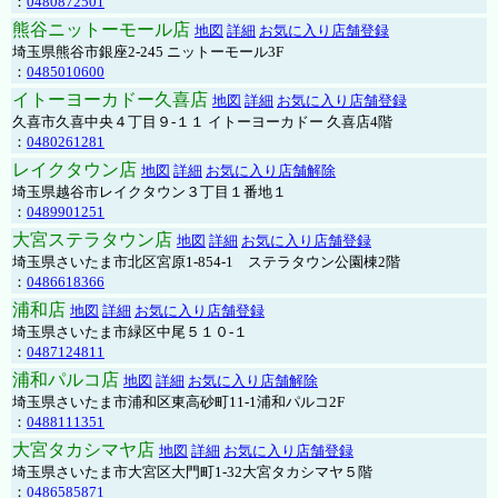
：
0480872501
熊谷ニットーモール店
地図
詳細
お気に入り店舗登録
埼玉県熊谷市銀座2-245 ニットーモール3F
：
0485010600
イトーヨーカドー久喜店
地図
詳細
お気に入り店舗登録
久喜市久喜中央４丁目９-１１ イトーヨーカドー 久喜店4階
：
0480261281
レイクタウン店
地図
詳細
お気に入り店舗解除
埼玉県越谷市レイクタウン３丁目１番地１
：
0489901251
大宮ステラタウン店
地図
詳細
お気に入り店舗登録
埼玉県さいたま市北区宮原1-854-1 ステラタウン公園棟2階
：
0486618366
浦和店
地図
詳細
お気に入り店舗登録
埼玉県さいたま市緑区中尾５１０-１
：
0487124811
浦和パルコ店
地図
詳細
お気に入り店舗解除
埼玉県さいたま市浦和区東高砂町11-1浦和パルコ2F
：
0488111351
大宮タカシマヤ店
地図
詳細
お気に入り店舗登録
埼玉県さいたま市大宮区大門町1-32大宮タカシマヤ５階
：
0486585871