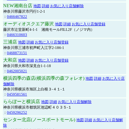
NEW湘南台店
地図
詳細
お気に入り店舗解除
神奈川県藤沢市円行1-2-1
：
0466467822
オーディオスクエア藤沢
地図
詳細
お気に入り店舗登録
藤沢市辻堂新町4-1-1 湘南モールFILL2F（ノジマ内）
：
0466310603
三浦店
地図
詳細
お気に入り店舗登録
神奈川県三浦市初声町入江字2-186-1
：
0468873151
大和店
地図
詳細
お気に入り店舗登録
神奈川県大和市深見台1-1-18
：
0462005021
横浜四季の森店(横浜四季の森フォレオ)
地図
詳細
お気に入り店
舗解除
神奈川県横浜市旭区上白根３-４１-１
：
0459581561
ららぽーと横浜店
地図
詳細
お気に入り店舗解除
神奈川県横浜市都筑区池辺町４０３５-１
：
0459296252
センター北店(ノースポートモール)
地図
詳細
お気に入り店舗解
除