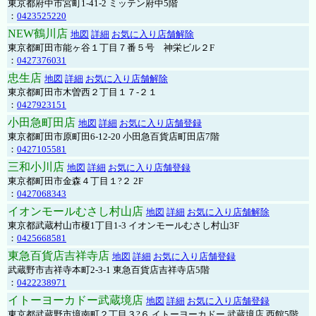
東京都府中市宮町1-41-2 ミッテン府中5階
：
0423525220
NEW鶴川店
地図
詳細
お気に入り店舗解除
東京都町田市能ヶ谷１丁目７番５号 神栄ビル２F
：
0427376031
忠生店
地図
詳細
お気に入り店舗解除
東京都町田市木曽西２丁目１７-２１
：
0427923151
小田急町田店
地図
詳細
お気に入り店舗登録
東京都町田市原町田6-12-20 小田急百貨店町田店7階
：
0427105581
三和小川店
地図
詳細
お気に入り店舗登録
東京都町田市金森４丁目１?２ 2F
：
0427068343
イオンモールむさし村山店
地図
詳細
お気に入り店舗解除
東京都武蔵村山市榎1丁目1-3 イオンモールむさし村山3F
：
0425668581
東急百貨店吉祥寺店
地図
詳細
お気に入り店舗登録
武蔵野市吉祥寺本町2-3-1 東急百貨店吉祥寺店5階
：
0422238971
イトーヨーカドー武蔵境店
地図
詳細
お気に入り店舗登録
東京都武蔵野市境南町２丁目３?６ イトーヨーカドー 武蔵境店 西館5階