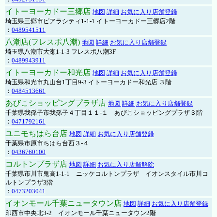
イトーヨーカドー三郷店
地図
詳細
お気に入り店舗登録
埼玉県三郷市ピアラシティ1-1-1 イトーヨーカドー三郷店2階
：
0489541511
八潮店(フレスポ八潮)
地図
詳細
お気に入り店舗登録
埼玉県八潮市大瀬1-1-3 フレスポ八潮3F
：
0489943911
イトーヨーカドー和光店
地図
詳細
お気に入り店舗登録
埼玉県和光市丸山台1丁目9-3 イトーヨーカドー和光店 ３階
：
0484513661
あびこショッピングプラザ店
地図
詳細
お気に入り店舗登録
千葉県我孫子市我孫子４丁目１１-１ あびこショッピングプラザ３階
：
0471792161
ユニモちはら台店
地図
詳細
お気に入り店舗登録
千葉県市原市ちはら台西３-４
：
0436760100
コルトンプラザ店
地図
詳細
お気に入り店舗解除
千葉県市川市鬼高1-1-1 ニッケコルトンプラザ イオンスタイル市川コ
ルトンプラザ3階
：
0473203041
イオンモール千葉ニュータウン店
地図
詳細
お気に入り店舗登録
印西市中央北3-2 イオンモール千葉ニュータウン2階