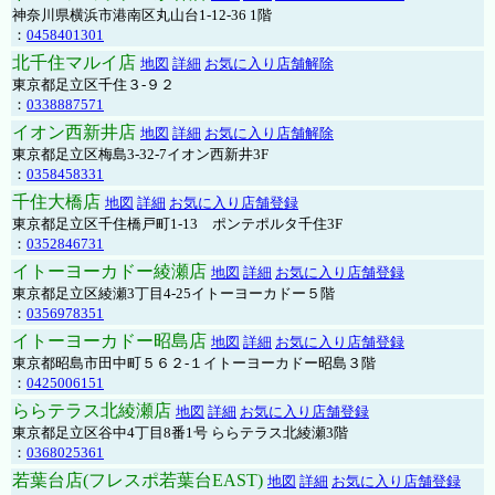
神奈川県横浜市港南区丸山台1-12-36 1階
：
0458401301
北千住マルイ店
地図
詳細
お気に入り店舗解除
東京都足立区千住３-９２
：
0338887571
イオン西新井店
地図
詳細
お気に入り店舗解除
東京都足立区梅島3-32-7イオン西新井3F
：
0358458331
千住大橋店
地図
詳細
お気に入り店舗登録
東京都足立区千住橋戸町1-13 ポンテポルタ千住3F
：
0352846731
イトーヨーカドー綾瀬店
地図
詳細
お気に入り店舗登録
東京都足立区綾瀬3丁目4-25イトーヨーカドー５階
：
0356978351
イトーヨーカドー昭島店
地図
詳細
お気に入り店舗登録
東京都昭島市田中町５６２-１イトーヨーカドー昭島３階
：
0425006151
ららテラス北綾瀬店
地図
詳細
お気に入り店舗登録
東京都足立区谷中4丁目8番1号 ららテラス北綾瀬3階
：
0368025361
若葉台店(フレスポ若葉台EAST)
地図
詳細
お気に入り店舗登録