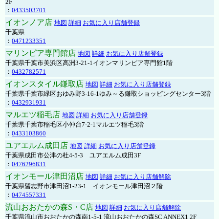
2F
：
0433503701
イオンノア店
地図
詳細
お気に入り店舗登録
千葉県
：
0471233351
マリンピア専門館店
地図
詳細
お気に入り店舗登録
千葉県千葉市美浜区高洲3-21-1イオンマリンピア専門館1階
：
0432782571
イオンスタイル鎌取店
地図
詳細
お気に入り店舗登録
千葉県千葉市緑区おゆみ野3-16-1ゆみ～る鎌取ショッピングセンター3階
：
0432931931
マルエツ稲毛店
地図
詳細
お気に入り店舗登録
千葉県千葉市稲毛区小仲台7-2-1マルエツ稲毛3階
：
0433103860
ユアエルム成田店
地図
詳細
お気に入り店舗登録
千葉県成田市公津の杜4-5-3 ユアエルム成田3F
：
0476296831
イオンモール津田沼店
地図
詳細
お気に入り店舗解除
千葉県習志野市津田沼1-23-1 イオンモール津田沼２階
：
0474557331
流山おおたかの森S・C店
地図
詳細
お気に入り店舗解除
千葉県流山市おおたかの森南1-5-1 流山おおたかの森SC ANNEX1 2F