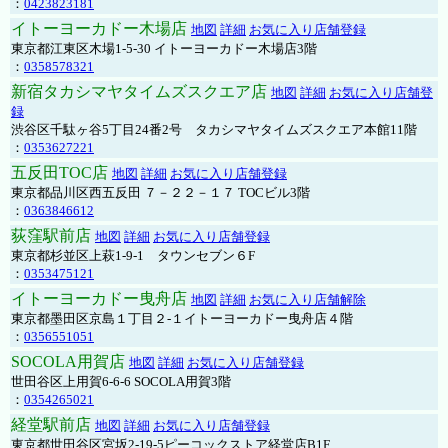
：
0423823181
イトーヨーカドー木場店
地図
詳細
お気に入り店舗登録
東京都江東区木場1-5-30 イトーヨーカドー木場店3階
：
0358578321
新宿タカシマヤタイムズスクエア店
地図
詳細
お気に入り店舗登
録
渋谷区千駄ヶ谷5丁目24番2号 タカシマヤタイムズスクエア本館11階
：
0353627221
五反田TOC店
地図
詳細
お気に入り店舗登録
東京都品川区西五反田 ７－２２－１７ TOCビル3階
：
0363846612
荻窪駅前店
地図
詳細
お気に入り店舗登録
東京都杉並区上萩1-9-1 タウンセブン６F
：
0353475121
イトーヨーカドー曳舟店
地図
詳細
お気に入り店舗解除
東京都墨田区京島１丁目２-１イトーヨーカドー曳舟店４階
：
0356551051
SOCOLA用賀店
地図
詳細
お気に入り店舗登録
世田谷区上用賀6-6-6 SOCOLA用賀3階
：
0354265021
経堂駅前店
地図
詳細
お気に入り店舗登録
東京都世田谷区宮坂2-19-5ピーコックストア経堂店B1F