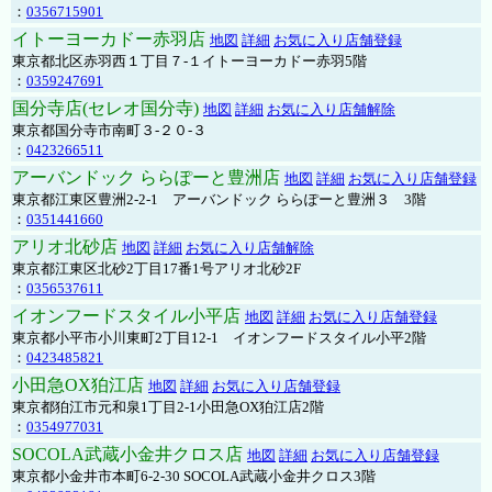
：
0356715901
イトーヨーカドー赤羽店
地図
詳細
お気に入り店舗登録
東京都北区赤羽西１丁目７-１イトーヨーカドー赤羽5階
：
0359247691
国分寺店(セレオ国分寺)
地図
詳細
お気に入り店舗解除
東京都国分寺市南町３-２０-３
：
0423266511
アーバンドック ららぽーと豊洲店
地図
詳細
お気に入り店舗登録
東京都江東区豊洲2-2-1 アーバンドック ららぽーと豊洲３ 3階
：
0351441660
アリオ北砂店
地図
詳細
お気に入り店舗解除
東京都江東区北砂2丁目17番1号アリオ北砂2F
：
0356537611
イオンフードスタイル小平店
地図
詳細
お気に入り店舗登録
東京都小平市小川東町2丁目12-1 イオンフードスタイル小平2階
：
0423485821
小田急OX狛江店
地図
詳細
お気に入り店舗登録
東京都狛江市元和泉1丁目2-1小田急OX狛江店2階
：
0354977031
SOCOLA武蔵小金井クロス店
地図
詳細
お気に入り店舗登録
東京都小金井市本町6-2-30 SOCOLA武蔵小金井クロス3階