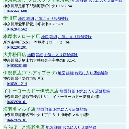
湯河原店(アクロスプラザ湯河原)
地図
詳細
お気に入り店舗登録
神奈川県足柄下郡湯河原町中央1-1617-54
：
0465641688
愛川店
地図
詳細
お気に入り店舗登録
神奈川県愛甲郡愛川町中津９７５-１
：
0462841562
本厚木ミロード店
地図
詳細
お気に入り店舗登録
厚木市中町2-2-1 本厚木ミロード2 6F
：
0462201201
大井松田店
地図
詳細
お気に入り店舗解除
神奈川県足柄上郡大井町金子字中の町325-1
：
0465828168
伊勢原店(エムアイプラザ)
地図
詳細
お気に入り店舗解除
神奈川県伊勢原市板戸８
：
0463911214
イトーヨーカドー伊勢原店
地図
詳細
お気に入り店舗登録
神奈川県伊勢原市桜台1-8-1 イトーヨーカドー伊勢原4階
：
0463920161
海老名マルイ店
地図
詳細
お気に入り店舗登録
神奈川県海老名市中央１丁目６-１海老名マルイ4階
：
0462925181
ららぽーと海老名店
地図
詳細
お気に入り店舗登録