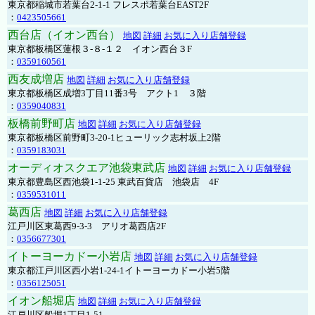
東京都稲城市若葉台2-1-1 フレスポ若葉台EAST2F
：
0423505661
西台店（イオン西台）
地図
詳細
お気に入り店舗登録
東京都板橋区蓮根３-８-１２ イオン西台３F
：
0359160561
西友成増店
地図
詳細
お気に入り店舗登録
東京都板橋区成増3丁目11番3号 アクト1 ３階
：
0359040831
板橋前野町店
地図
詳細
お気に入り店舗登録
東京都板橋区前野町3-20-1ヒューリック志村坂上2階
：
0359183031
オーディオスクエア池袋東武店
地図
詳細
お気に入り店舗登録
東京都豊島区西池袋1-1-25 東武百貨店 池袋店 4F
：
0359531011
葛西店
地図
詳細
お気に入り店舗登録
江戸川区東葛西9-3-3 アリオ葛西店2F
：
0356677301
イトーヨーカドー小岩店
地図
詳細
お気に入り店舗登録
東京都江戸川区西小岩1-24-1イトーヨーカドー小岩5階
：
0356125051
イオン船堀店
地図
詳細
お気に入り店舗登録
江戸川区船堀1丁目1-51