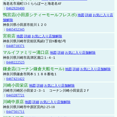
海老名市扇町13-1 ららぽーと海老名4F
：
0462920400
鴨宮店(小田原シティーモールフレスポ)
地図
詳細
お気に入り店
舗解除
神奈川県小田原市前川１２０
：
0465452345
宮前店
地図
詳細
お気に入り店舗解除
神奈川県川崎市宮前区馬絹1丁目9番地5号
：
0448718371
マルイファミリー溝口店
地図
詳細
お気に入り店舗解除
神奈川県川崎市高津区溝口１-４-１
：
0448222525
鎌倉店(コーナン鎌倉大船モール)
地図
詳細
お気に入り店舗解除
神奈川県鎌倉市岡本１１８８番地１
：
0467421422
川崎小田栄店
地図
詳細
お気に入り店舗解除
川崎市川崎区小田栄２‐３‐１ コーナン川崎小田栄店２Ｆ
：
0443287721
川崎中原店
地図
詳細
お気に入り店舗解除
神奈川県川崎市中原区宮内2-25-18
：
0447501711