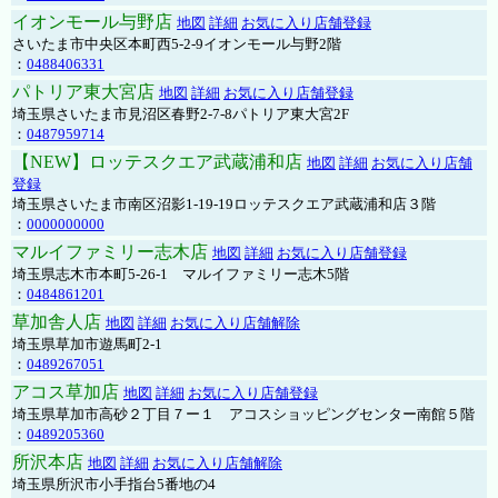
イオンモール与野店
地図
詳細
お気に入り店舗登録
さいたま市中央区本町西5-2-9イオンモール与野2階
：
0488406331
パトリア東大宮店
地図
詳細
お気に入り店舗登録
埼玉県さいたま市見沼区春野2-7-8パトリア東大宮2F
：
0487959714
【NEW】ロッテスクエア武蔵浦和店
地図
詳細
お気に入り店舗
登録
埼玉県さいたま市南区沼影1-19-19ロッテスクエア武蔵浦和店３階
：
0000000000
マルイファミリー志木店
地図
詳細
お気に入り店舗登録
埼玉県志木市本町5-26-1 マルイファミリー志木5階
：
0484861201
草加舎人店
地図
詳細
お気に入り店舗解除
埼玉県草加市遊馬町2-1
：
0489267051
アコス草加店
地図
詳細
お気に入り店舗登録
埼玉県草加市高砂２丁目７ー１ アコスショッピングセンター南館５階
：
0489205360
所沢本店
地図
詳細
お気に入り店舗解除
埼玉県所沢市小手指台5番地の4