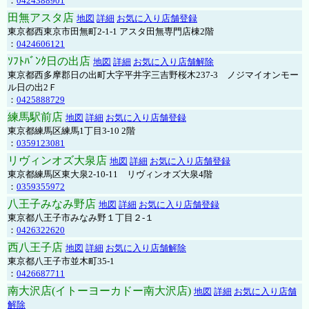
：
0424388901
田無アスタ店
地図
詳細
お気に入り店舗登録
東京都西東京市田無町2-1-1 アスタ田無専門店棟2階
：
0424606121
ｿﾌﾄﾊﾞﾝｸ日の出店
地図
詳細
お気に入り店舗解除
東京都西多摩郡日の出町大字平井字三吉野桜木237-3 ノジマイオンモー
ル日の出2Ｆ
：
0425888729
練馬駅前店
地図
詳細
お気に入り店舗登録
東京都練馬区練馬1丁目3-10 2階
：
0359123081
リヴィンオズ大泉店
地図
詳細
お気に入り店舗登録
東京都練馬区東大泉2-10-11 リヴィンオズ大泉4階
：
0359355972
八王子みなみ野店
地図
詳細
お気に入り店舗登録
東京都八王子市みなみ野１丁目２-１
：
0426322620
西八王子店
地図
詳細
お気に入り店舗解除
東京都八王子市並木町35-1
：
0426687711
南大沢店(イトーヨーカドー南大沢店)
地図
詳細
お気に入り店舗
解除