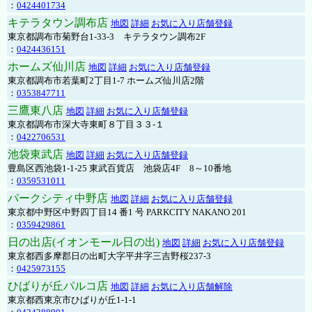
：
0424401734
キテラタウン調布店
地図
詳細
お気に入り店舗登録
東京都調布市菊野台1-33-3 キテラタウン調布2F
：
0424436151
ホームズ仙川店
地図
詳細
お気に入り店舗登録
東京都調布市若葉町2丁目1-7 ホームズ仙川店2階
：
0353847711
三鷹東八店
地図
詳細
お気に入り店舗登録
東京都調布市深大寺東町８丁目３３-１
：
0422706531
池袋東武店
地図
詳細
お気に入り店舗登録
豊島区西池袋1-1-25 東武百貨店 池袋店4F 8～10番地
：
0359531011
パークシティ中野店
地図
詳細
お気に入り店舗登録
東京都中野区中野四丁目14 番1 号 PARKCITY NAKANO 201
：
0359429861
日の出店(イオンモール日の出)
地図
詳細
お気に入り店舗登録
東京都西多摩郡日の出町大字平井字三吉野桜237-3
：
0425973155
ひばりが丘パルコ店
地図
詳細
お気に入り店舗解除
東京都西東京市ひばりが丘1-1-1