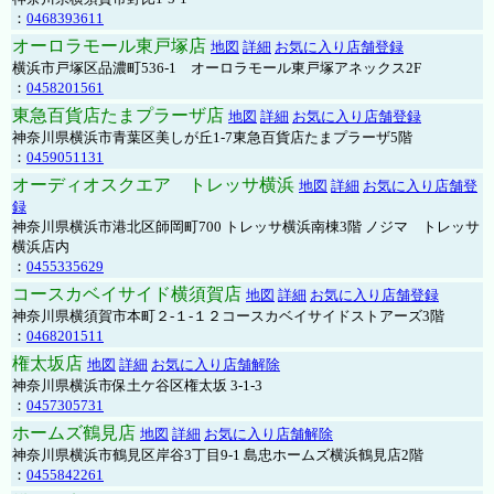
：
0468393611
オーロラモール東戸塚店
地図
詳細
お気に入り店舗登録
横浜市戸塚区品濃町536-1 オーロラモール東戸塚アネックス2F
：
0458201561
東急百貨店たまプラーザ店
地図
詳細
お気に入り店舗登録
神奈川県横浜市青葉区美しが丘1-7東急百貨店たまプラーザ5階
：
0459051131
オーディオスクエア トレッサ横浜
地図
詳細
お気に入り店舗登
録
神奈川県横浜市港北区師岡町700 トレッサ横浜南棟3階 ノジマ トレッサ
横浜店内
：
0455335629
コースカベイサイド横須賀店
地図
詳細
お気に入り店舗登録
神奈川県横須賀市本町２-１-１２コースカベイサイドストアーズ3階
：
0468201511
権太坂店
地図
詳細
お気に入り店舗解除
神奈川県横浜市保土ケ谷区権太坂 3-1-3
：
0457305731
ホームズ鶴見店
地図
詳細
お気に入り店舗解除
神奈川県横浜市鶴見区岸谷3丁目9-1 島忠ホームズ横浜鶴見店2階
：
0455842261