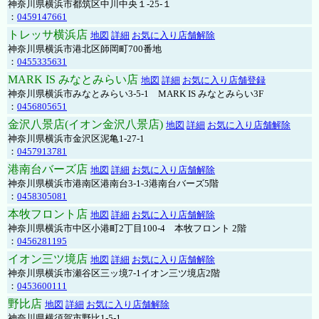
神奈川県横浜市都筑区中川中央１-25-１
：
0459147661
トレッサ横浜店
地図
詳細
お気に入り店舗解除
神奈川県横浜市港北区師岡町700番地
：
0455335631
MARK IS みなとみらい店
地図
詳細
お気に入り店舗登録
神奈川県横浜市みなとみらい3-5-1 MARK IS みなとみらい3F
：
0456805651
金沢八景店(イオン金沢八景店)
地図
詳細
お気に入り店舗解除
神奈川県横浜市金沢区泥亀1-27-1
：
0457913781
港南台バーズ店
地図
詳細
お気に入り店舗解除
神奈川県横浜市港南区港南台3-1-3港南台バーズ5階
：
0458305081
本牧フロント店
地図
詳細
お気に入り店舗解除
神奈川県横浜市中区小港町2丁目100-4 本牧フロント 2階
：
0456281195
イオン三ツ境店
地図
詳細
お気に入り店舗解除
神奈川県横浜市瀬谷区三ッ境7-1イオン三ツ境店2階
：
0453600111
野比店
地図
詳細
お気に入り店舗解除
神奈川県横須賀市野比1-5-1