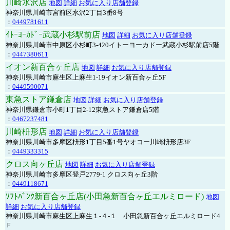
川崎水沢店
地図
詳細
お気に入り店舗登録
神奈川県川崎市宮前区水沢2丁目3番8号
：
0449781611
ｲﾄｰﾖｰｶﾄﾞｰ武蔵小杉駅前店
地図
詳細
お気に入り店舗登録
神奈川県川崎市中原区小杉町3-420イトーヨーカドー武蔵小杉駅前店5階
：
0447380611
イオン新百合ヶ丘店
地図
詳細
お気に入り店舗登録
神奈川県川崎市麻生区上麻生1-19イオン新百合ヶ丘5F
：
0449590071
東急ストア鎌倉店
地図
詳細
お気に入り店舗登録
神奈川県鎌倉市小町1丁目2-12東急ストア鎌倉店5階
：
0467237481
川崎枡形店
地図
詳細
お気に入り店舗登録
神奈川県川崎市多摩区枡形1丁目5番1号ヤオコー川崎枡形店3F
：
0449333315
クロス向ヶ丘店
地図
詳細
お気に入り店舗登録
神奈川県川崎市多摩区登戸2779-1 クロス向ヶ丘3階
：
0449118671
ｿﾌﾄﾊﾞﾝｸ新百合ヶ丘店(小田急新百合ヶ丘エルミロード)
地図
詳細
お気に入り店舗登録
神奈川県川崎市麻生区上麻生１-４-１ 小田急新百合ヶ丘エルミロード4
Ｆ