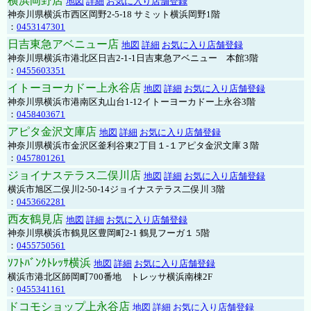
横浜岡野店
地図
詳細
お気に入り店舗登録
神奈川県横浜市西区岡野2-5-18 サミット横浜岡野1階
：
0453147301
日吉東急アベニュー店
地図
詳細
お気に入り店舗登録
神奈川県横浜市港北区日吉2-1-1日吉東急アベニュー 本館3階
：
0455603351
イトーヨーカドー上永谷店
地図
詳細
お気に入り店舗登録
神奈川県横浜市港南区丸山台1-12イトーヨーカドー上永谷3階
：
0458403671
アピタ金沢文庫店
地図
詳細
お気に入り店舗登録
神奈川県横浜市金沢区釜利谷東2丁目１-１アピタ金沢文庫３階
：
0457801261
ジョイナステラス二俣川店
地図
詳細
お気に入り店舗登録
横浜市旭区二俣川2-50-14ジョイナステラス二俣川 3階
：
0453662281
西友鶴見店
地図
詳細
お気に入り店舗登録
神奈川県横浜市鶴見区豊岡町2-1 鶴見フーガ１ 5階
：
0455750561
ｿﾌﾄﾊﾞﾝｸﾄﾚｯｻ横浜
地図
詳細
お気に入り店舗登録
横浜市港北区師岡町700番地 トレッサ横浜南棟2F
：
0455341161
ドコモショップ上永谷店
地図
詳細
お気に入り店舗登録