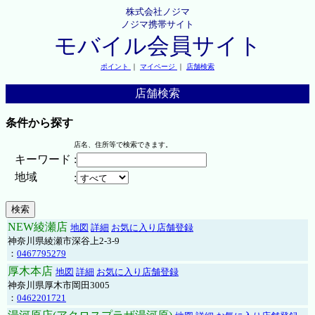
株式会社ノジマ
ノジマ携帯サイト
モバイル会員サイト
ポイント
｜
マイページ
｜
店舗検索
店舗検索
条件から探す
店名、住所等で検索できます。
キーワード
:
地域
:
NEW綾瀬店
地図
詳細
お気に入り店舗登録
神奈川県綾瀬市深谷上2-3-9
：
0467795279
厚木本店
地図
詳細
お気に入り店舗登録
神奈川県厚木市岡田3005
：
0462201721