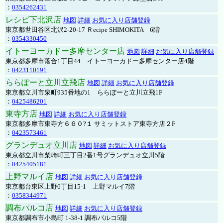
：
0354262431
レシピ下北沢店
地図
詳細
お気に入り店舗登録
東京都世田谷区北沢2-20-17 Ｒecipe SHIMOKITA 6階
：
0354330450
イトーヨーカドー多摩センター店
地図
詳細
お気に入り店舗登録
東京都多摩市落合1丁目44 イトーヨーカドー多摩センター店4階
：
0423110191
ららぽーと立川立飛店
地図
詳細
お気に入り店舗登録
東京都立川市泉町935番地の1 ららぽーと立川立飛1F
：
0425486201
東寺方店
地図
詳細
お気に入り店舗登録
東京都多摩市東寺方６６０?１ サミットストア東寺方店２F
：
0423573461
グランデュオ立川店
地図
詳細
お気に入り店舗登録
東京都立川市柴崎町三丁目2番1号グランデュオ立川5階
：
0425405181
上野マルイ店
地図
詳細
お気に入り店舗登録
東京都台東区上野6丁目15-1 上野マルイ7階
：
0358344971
調布パルコ店
地図
詳細
お気に入り店舗登録
東京都調布市小島町 1-38-1 調布パルコ5階