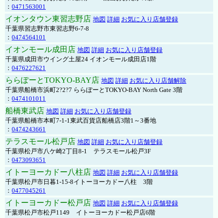
：
0471563001
イオンタウン東習志野店
地図
詳細
お気に入り店舗登録
千葉県習志野市東習志野6-7-8
：
0474564101
イオンモール成田店
地図
詳細
お気に入り店舗登録
千葉県成田市ウイング土屋24 イオンモール成田店1階
：
0476227621
ららぽーとTOKYO-BAY店
地図
詳細
お気に入り店舗解除
千葉県船橋市浜町2?2?7 ららぽーとTOKYO-BAY North Gate 3階
：
0474101011
船橋東武店
地図
詳細
お気に入り店舗登録
千葉県船橋市本町7-1-1東武百貨店船橋店3階1～3番地
：
0474243661
テラスモール松戸店
地図
詳細
お気に入り店舗登録
千葉県松戸市八ケ崎2丁目8-1 テラスモール松戸3F
：
0473093651
イトーヨーカドー八柱店
地図
詳細
お気に入り店舗登録
千葉県松戸市日暮1-15-8イトーヨーカドー八柱 3階
：
0477045261
イトーヨーカドー松戸店
地図
詳細
お気に入り店舗登録
千葉県松戸市松戸1149 イトーヨーカドー松戸店6階