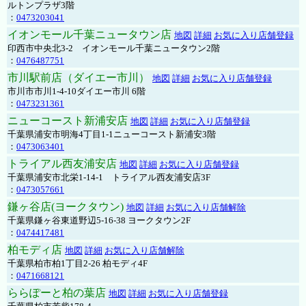
ルトンプラザ3階
：
0473203041
イオンモール千葉ニュータウン店
地図
詳細
お気に入り店舗登録
印西市中央北3-2 イオンモール千葉ニュータウン2階
：
0476487751
市川駅前店（ダイエー市川）
地図
詳細
お気に入り店舗登録
市川市市川1-4-10ダイエー市川 6階
：
0473231361
ニューコースト新浦安店
地図
詳細
お気に入り店舗登録
千葉県浦安市明海4丁目1-1ニューコースト新浦安3階
：
0473063401
トライアル西友浦安店
地図
詳細
お気に入り店舗登録
千葉県浦安市北栄1-14-1 トライアル西友浦安店3F
：
0473057661
鎌ヶ谷店(ヨークタウン)
地図
詳細
お気に入り店舗解除
千葉県鎌ヶ谷東道野辺5-16-38 ヨークタウン2F
：
0474417481
柏モディ店
地図
詳細
お気に入り店舗解除
千葉県柏市柏1丁目2-26 柏モディ4F
：
0471668121
ららぽーと柏の葉店
地図
詳細
お気に入り店舗登録