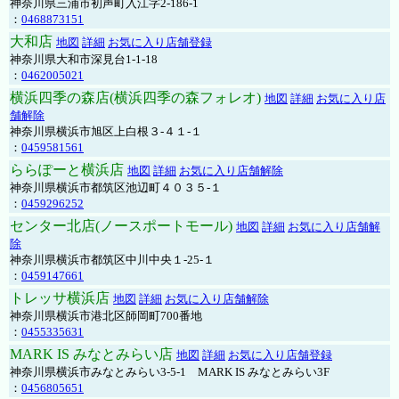
神奈川県三浦市初声町入江字2-186-1
：
0468873151
大和店
地図
詳細
お気に入り店舗登録
神奈川県大和市深見台1-1-18
：
0462005021
横浜四季の森店(横浜四季の森フォレオ)
地図
詳細
お気に入り店
舗解除
神奈川県横浜市旭区上白根３-４１-１
：
0459581561
ららぽーと横浜店
地図
詳細
お気に入り店舗解除
神奈川県横浜市都筑区池辺町４０３５-１
：
0459296252
センター北店(ノースポートモール)
地図
詳細
お気に入り店舗解
除
神奈川県横浜市都筑区中川中央１-25-１
：
0459147661
トレッサ横浜店
地図
詳細
お気に入り店舗解除
神奈川県横浜市港北区師岡町700番地
：
0455335631
MARK IS みなとみらい店
地図
詳細
お気に入り店舗登録
神奈川県横浜市みなとみらい3-5-1 MARK IS みなとみらい3F
：
0456805651