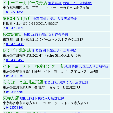
イトーヨーカドー曳舟店
地図
詳細
お気に入り店舗解除
東京都墨田区京島１丁目２-１イトーヨーカドー曳舟店４階
：
0356551051
SOCOLA用賀店
地図
詳細
お気に入り店舗登録
世田谷区上用賀6-6-6 SOCOLA用賀3階
：
0354265021
経堂駅前店
地図
詳細
お気に入り店舗登録
東京都世田谷区宮坂2-19-5ピーコックストア経堂店B1F
：
0354262431
レシピ下北沢店
地図
詳細
お気に入り店舗登録
東京都世田谷区北沢2-20-17 Ｒecipe SHIMOKITA 6階
：
0354330450
イトーヨーカドー多摩センター店
地図
詳細
お気に入り店舗登録
東京都多摩市落合1丁目44 イトーヨーカドー多摩センター店4階
：
0423110191
ららぽーと立川立飛店
地図
詳細
お気に入り店舗登録
東京都立川市泉町935番地の1 ららぽーと立川立飛1F
：
0425486201
東寺方店
地図
詳細
お気に入り店舗登録
東京都多摩市東寺方６６０?１ サミットストア東寺方店２F
：
0423573461