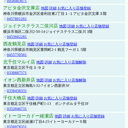
：
0458403671
アピタ金沢文庫店
地図
詳細
お気に入り店舗登録
神奈川県横浜市金沢区釜利谷東2丁目１-１アピタ金沢文庫３階
：
0457801261
ジョイナステラス二俣川店
地図
詳細
お気に入り店舗登録
横浜市旭区二俣川2-50-14ジョイナステラス二俣川 3階
：
0453662281
西友鶴見店
地図
詳細
お気に入り店舗登録
神奈川県横浜市鶴見区豊岡町2-1 鶴見フーガ１ 5階
：
0455750561
北千住マルイ店
地図
詳細
お気に入り店舗解除
東京都足立区千住３-９２
：
0338887571
イオン西新井店
地図
詳細
お気に入り店舗解除
東京都足立区梅島3-32-7イオン西新井3F
：
0358458331
千住大橋店
地図
詳細
お気に入り店舗登録
東京都足立区千住橋戸町1-13 ポンテポルタ千住3F
：
0352846731
イトーヨーカドー綾瀬店
地図
詳細
お気に入り店舗登録
東京都足立区綾瀬3丁目4-25イトーヨーカドー５階
：
0356978351