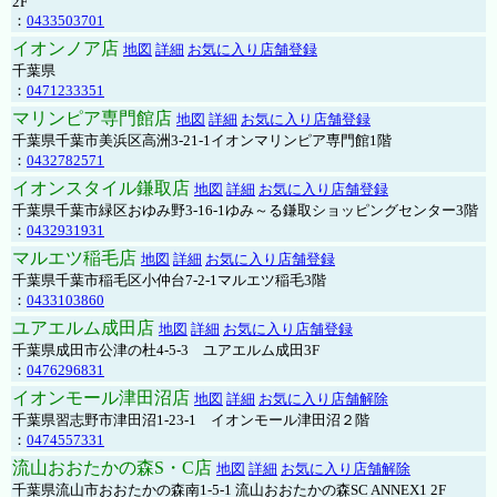
2F
：
0433503701
イオンノア店
地図
詳細
お気に入り店舗登録
千葉県
：
0471233351
マリンピア専門館店
地図
詳細
お気に入り店舗登録
千葉県千葉市美浜区高洲3-21-1イオンマリンピア専門館1階
：
0432782571
イオンスタイル鎌取店
地図
詳細
お気に入り店舗登録
千葉県千葉市緑区おゆみ野3-16-1ゆみ～る鎌取ショッピングセンター3階
：
0432931931
マルエツ稲毛店
地図
詳細
お気に入り店舗登録
千葉県千葉市稲毛区小仲台7-2-1マルエツ稲毛3階
：
0433103860
ユアエルム成田店
地図
詳細
お気に入り店舗登録
千葉県成田市公津の杜4-5-3 ユアエルム成田3F
：
0476296831
イオンモール津田沼店
地図
詳細
お気に入り店舗解除
千葉県習志野市津田沼1-23-1 イオンモール津田沼２階
：
0474557331
流山おおたかの森S・C店
地図
詳細
お気に入り店舗解除
千葉県流山市おおたかの森南1-5-1 流山おおたかの森SC ANNEX1 2F