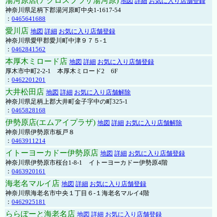
湯河原店(アクロスプラザ湯河原)
地図
詳細
お気に入り店舗登録
神奈川県足柄下郡湯河原町中央1-1617-54
：
0465641688
愛川店
地図
詳細
お気に入り店舗登録
神奈川県愛甲郡愛川町中津９７５-１
：
0462841562
本厚木ミロード店
地図
詳細
お気に入り店舗登録
厚木市中町2-2-1 本厚木ミロード2 6F
：
0462201201
大井松田店
地図
詳細
お気に入り店舗解除
神奈川県足柄上郡大井町金子字中の町325-1
：
0465828168
伊勢原店(エムアイプラザ)
地図
詳細
お気に入り店舗解除
神奈川県伊勢原市板戸８
：
0463911214
イトーヨーカドー伊勢原店
地図
詳細
お気に入り店舗登録
神奈川県伊勢原市桜台1-8-1 イトーヨーカドー伊勢原4階
：
0463920161
海老名マルイ店
地図
詳細
お気に入り店舗登録
神奈川県海老名市中央１丁目６-１海老名マルイ4階
：
0462925181
ららぽーと海老名店
地図
詳細
お気に入り店舗登録