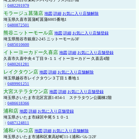
：
0482291979
モラージュ菖蒲店
地図
詳細
お気に入り店舗解除
埼玉県久喜市菖蒲町菖蒲6005番地1
：
0480872501
熊谷ニットーモール店
地図
詳細
お気に入り店舗登録
埼玉県熊谷市銀座2-245 ニットーモール3F
：
0485010600
イトーヨーカドー久喜店
地図
詳細
お気に入り店舗登録
久喜市久喜中央４丁目９-１１ イトーヨーカドー 久喜店4階
：
0480261281
レイクタウン店
地図
詳細
お気に入り店舗解除
埼玉県越谷市レイクタウン３丁目１番地１
：
0489901251
大宮ステラタウン店
地図
詳細
お気に入り店舗登録
埼玉県さいたま市北区宮原1-854-1 ステラタウン公園棟2階
：
0486618366
浦和店
地図
詳細
お気に入り店舗登録
埼玉県さいたま市緑区中尾５１０-１
：
0487124811
浦和パルコ店
地図
詳細
お気に入り店舗解除
埼玉県さいたま市浦和区東高砂町11-1浦和パルコ2F