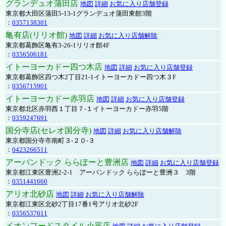
グランデュオ蒲田店
地図
詳細
お気に入り店舗登録
東京都大田区蒲田5-13-1グランデュオ蒲田東館3階
：
0357138301
亀有店(リリオ館)
地図
詳細
お気に入り店舗解除
東京都葛飾区亀有3-26-1リリオ館4F
：
0356506181
イトーヨーカドー四つ木店
地図
詳細
お気に入り店舗登録
東京都葛飾区四つ木2丁目21-1イトーヨーカドー四つ木３F
：
0356715901
イトーヨーカドー赤羽店
地図
詳細
お気に入り店舗登録
東京都北区赤羽西１丁目７-１イトーヨーカドー赤羽5階
：
0359247691
国分寺店(セレオ国分寺)
地図
詳細
お気に入り店舗解除
東京都国分寺市南町３-２０-３
：
0423266511
アーバンドック ららぽーと豊洲店
地図
詳細
お気に入り店舗登録
東京都江東区豊洲2-2-1 アーバンドック ららぽーと豊洲３ 3階
：
0351441660
アリオ北砂店
地図
詳細
お気に入り店舗解除
東京都江東区北砂2丁目17番1号アリオ北砂2F
：
0356537611
イオンフードスタイル小平店