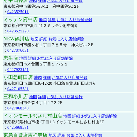
府中四谷店
地図
詳細
お気に入り店舗登録
東京都府中市四谷5-23-12 府中四谷SC２F
：
0423525011
ミッテン府中店
地図
詳細
お気に入り店舗登録
東京都府中市宮町1-41-2 ミッテン府中5階
：
0423525220
NEW鶴川店
地図
詳細
お気に入り店舗解除
東京都町田市能ヶ谷１丁目７番５号 神栄ビル２F
：
0427376031
忠生店
地図
詳細
お気に入り店舗解除
東京都町田市木曽西２丁目１７-２１
：
0427923151
小田急町田店
地図
詳細
お気に入り店舗登録
東京都町田市原町田6-12-20 小田急百貨店町田店7階
：
0427105581
三和小川店
地図
詳細
お気に入り店舗登録
東京都町田市金森４丁目１?２ 2F
：
0427068343
イオンモールむさし村山店
地図
詳細
お気に入り店舗解除
東京都武蔵村山市榎1丁目1-3 イオンモールむさし村山3F
：
0425668581
東急百貨店吉祥寺店
地図
詳細
お気に入り店舗登録