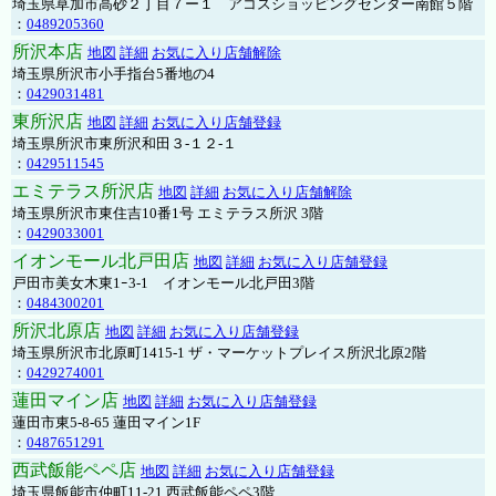
埼玉県草加市高砂２丁目７ー１ アコスショッピングセンター南館５階
：
0489205360
所沢本店
地図
詳細
お気に入り店舗解除
埼玉県所沢市小手指台5番地の4
：
0429031481
東所沢店
地図
詳細
お気に入り店舗登録
埼玉県所沢市東所沢和田３-１２-１
：
0429511545
エミテラス所沢店
地図
詳細
お気に入り店舗解除
埼玉県所沢市東住吉10番1号 エミテラス所沢 3階
：
0429033001
イオンモール北戸田店
地図
詳細
お気に入り店舗登録
戸田市美女木東1ｰ3‐1 イオンモール北戸田3階
：
0484300201
所沢北原店
地図
詳細
お気に入り店舗登録
埼玉県所沢市北原町1415-1 ザ・マーケットプレイス所沢北原2階
：
0429274001
蓮田マイン店
地図
詳細
お気に入り店舗登録
蓮田市東5-8-65 蓮田マイン1F
：
0487651291
西武飯能ペペ店
地図
詳細
お気に入り店舗登録
埼玉県飯能市仲町11-21 西武飯能ペペ3階