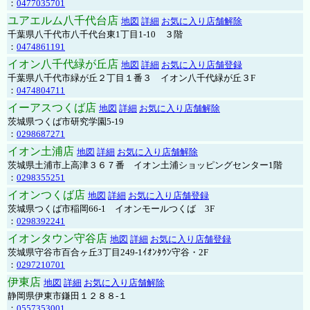
：
0477035701
ユアエルム八千代台店
地図
詳細
お気に入り店舗解除
千葉県八千代市八千代台東1丁目1-10 ３階
：
0474861191
イオン八千代緑が丘店
地図
詳細
お気に入り店舗登録
千葉県八千代市緑が丘２丁目１番３ イオン八千代緑が丘３F
：
0474804711
イーアスつくば店
地図
詳細
お気に入り店舗解除
茨城県つくば市研究学園5-19
：
0298687271
イオン土浦店
地図
詳細
お気に入り店舗解除
茨城県土浦市上高津３６７番 イオン土浦ショッピングセンター1階
：
0298355251
イオンつくば店
地図
詳細
お気に入り店舗登録
茨城県つくば市稲岡66-1 イオンモールつくば 3F
：
0298392241
イオンタウン守谷店
地図
詳細
お気に入り店舗登録
茨城県守谷市百合ヶ丘3丁目249-1ｲｵﾝﾀｳﾝ守谷・2F
：
0297210701
伊東店
地図
詳細
お気に入り店舗解除
静岡県伊東市鎌田１２８８-１
：
0557353001