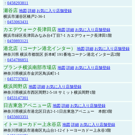
：
0458293811
瀬谷店
地図
詳細
お気に入り店舗登録
横浜市瀬谷区橋戸2-36-1
：
0453063431
カエデウォーク長津田店
地図
詳細
お気に入り店舗登録
横浜市緑区長津田みなみ台4丁目7-1 カエデウォーク長津田1階
：
0459893121
港北店（コーナン港北インター）
地図
詳細
お気に入り店舗登録
神奈川県 横浜市都筑区 折本町 191番地コーナン港北インター店2階
：
0454786851
ブランチ横浜南部市場店
地図
詳細
お気に入り店舗登録
神奈川県横浜市金沢区鳥浜町1-1
：
0457737851
横浜岡野店
地図
詳細
お気に入り店舗登録
神奈川県横浜市西区岡野2-5-18 サミット横浜岡野1階
：
0453147301
日吉東急アベニュー店
地図
詳細
お気に入り店舗登録
神奈川県横浜市港北区日吉2-1-1日吉東急アベニュー 本館3階
：
0455603351
イトーヨーカドー上永谷店
地図
詳細
お気に入り店舗登録
神奈川県横浜市港南区丸山台1-12イトーヨーカドー上永谷3階