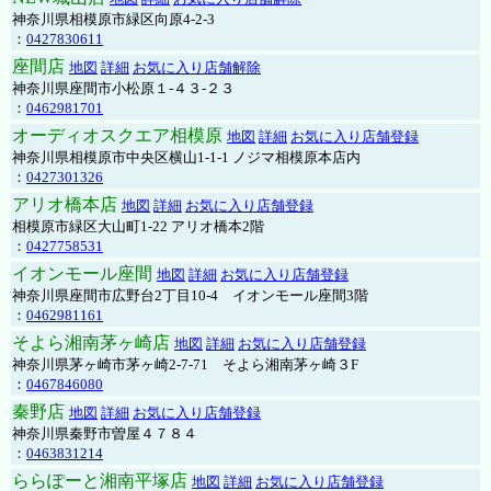
神奈川県相模原市緑区向原4-2-3
：
0427830611
座間店
地図
詳細
お気に入り店舗解除
神奈川県座間市小松原１-４３-２３
：
0462981701
オーディオスクエア相模原
地図
詳細
お気に入り店舗登録
神奈川県相模原市中央区横山1-1-1 ノジマ相模原本店内
：
0427301326
アリオ橋本店
地図
詳細
お気に入り店舗登録
相模原市緑区大山町1-22 アリオ橋本2階
：
0427758531
イオンモール座間
地図
詳細
お気に入り店舗登録
神奈川県座間市広野台2丁目10-4 イオンモール座間3階
：
0462981161
そよら湘南茅ヶ崎店
地図
詳細
お気に入り店舗登録
神奈川県茅ヶ崎市茅ヶ崎2‐7‐71 そよら湘南茅ヶ崎３F
：
0467846080
秦野店
地図
詳細
お気に入り店舗登録
神奈川県秦野市曽屋４７８４
：
0463831214
ららぽーと湘南平塚店
地図
詳細
お気に入り店舗登録