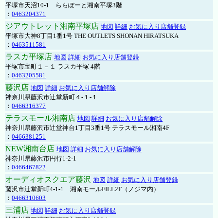
平塚市天沼10-1 ららぽーと湘南平塚3階
：
0463204371
ジアウトレット湘南平塚店
地図
詳細
お気に入り店舗登録
平塚市大神8丁目1番1号 THE OUTLETS SHONAN HIRATSUKA
：
0463511581
ラスカ平塚店
地図
詳細
お気に入り店舗登録
平塚市宝町１－１ ラスカ平塚 4階
：
0463205581
藤沢店
地図
詳細
お気に入り店舗解除
神奈川県藤沢市辻堂新町４-１-１
：
0466316377
テラスモール湘南店
地図
詳細
お気に入り店舗解除
神奈川県藤沢市辻堂神台1丁目3番1号 テラスモール湘南4F
：
0466381251
NEW湘南台店
地図
詳細
お気に入り店舗解除
神奈川県藤沢市円行1-2-1
：
0466467822
オーディオスクエア藤沢
地図
詳細
お気に入り店舗登録
藤沢市辻堂新町4-1-1 湘南モールFILL2F（ノジマ内）
：
0466310603
三浦店
地図
詳細
お気に入り店舗登録