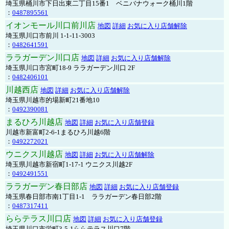
埼玉県桶川市下日出東二丁目15番1 ベニバナウォーク桶川1階
：
0487895561
イオンモール川口前川店
地図
詳細
お気に入り店舗解除
埼玉県川口市前川 1-1-11-3003
：
0482641591
ララガーデン川口店
地図
詳細
お気に入り店舗解除
埼玉県川口市宮町18-9 ララガーデン川口 2F
：
0482406101
川越西店
地図
詳細
お気に入り店舗解除
埼玉県川越市的場新町21番地10
：
0492390081
まるひろ川越店
地図
詳細
お気に入り店舗登録
川越市新富町2-6-1まるひろ川越6階
：
0492272021
ウニクス川越店
地図
詳細
お気に入り店舗解除
埼玉県川越市新宿町1-17-1 ウニクス川越2F
：
0492491551
ララガーデン春日部店
地図
詳細
お気に入り店舗登録
埼玉県春日部市南1丁目1-1 ララガーデン春日部2階
：
0487317411
ららテラス川口店
地図
詳細
お気に入り店舗登録
埼玉県川口市栄町3-5-1ららテラス川口7階