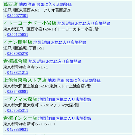
葛西店
地図
詳細
お気に入り店舗登録
江戸川区東葛西9-3-3 アリオ葛西店2F
：
0356677301
イトーヨーカドー小岩店
地図
詳細
お気に入り店舗登録
東京都江戸川区西小岩1-24-1イトーヨーカドー小岩5階
：
0356125051
イオン船堀店
地図
詳細
お気に入り店舗登録
江戸川区船堀1丁目1-51
：
0368085270
青梅統合館
地図
詳細
お気に入り店舗登録
東京都青梅市今寺５-１-１
：
0428321215
上池台東急ストア店
地図
詳細
お気に入り店舗登録
東京都大田区上池台5-23-5東急ストア上池台店2階
：
0337488081
マチノマ大森店
地図
詳細
お気に入り店舗登録
東京都大田区大森町3-1-38マチノマ大森2階
：
0357535311
青梅インター店
地図
詳細
お気に入り店舗登録
東京都青梅市新町６-１６-１１
：
0428339031