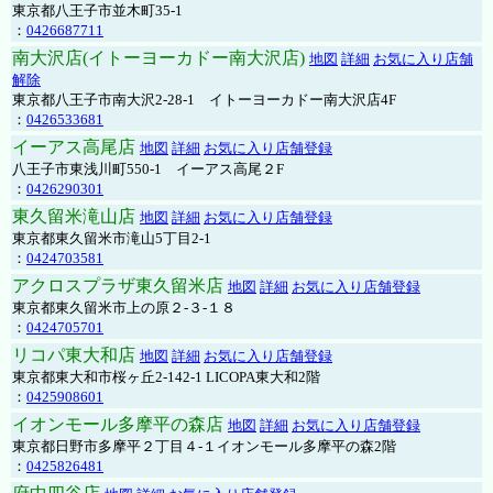
東京都八王子市並木町35-1
：
0426687711
南大沢店(イトーヨーカドー南大沢店)
地図
詳細
お気に入り店舗
解除
東京都八王子市南大沢2-28-1 イトーヨーカドー南大沢店4F
：
0426533681
イーアス高尾店
地図
詳細
お気に入り店舗登録
八王子市東浅川町550-1 イーアス高尾２F
：
0426290301
東久留米滝山店
地図
詳細
お気に入り店舗登録
東京都東久留米市滝山5丁目2-1
：
0424703581
アクロスプラザ東久留米店
地図
詳細
お気に入り店舗登録
東京都東久留米市上の原２-３-１８
：
0424705701
リコパ東大和店
地図
詳細
お気に入り店舗登録
東京都東大和市桜ヶ丘2-142-1 LICOPA東大和2階
：
0425908601
イオンモール多摩平の森店
地図
詳細
お気に入り店舗登録
東京都日野市多摩平２丁目４-１イオンモール多摩平の森2階
：
0425826481