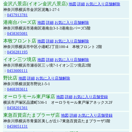
金沢八景店(イオン金沢八景店)
地図
詳細
お気に入り店舗解除
神奈川県横浜市金沢区泥亀1-27-1
：
0457913781
港南台バーズ店
地図
詳細
お気に入り店舗解除
神奈川県横浜市港南区港南台3-1-3港南台バーズ5階
：
0458305081
本牧フロント店
地図
詳細
お気に入り店舗解除
神奈川県横浜市中区小港町2丁目100-4 本牧フロント 2階
：
0456281195
イオン三ツ境店
地図
詳細
お気に入り店舗解除
神奈川県横浜市瀬谷区三ッ境7-1イオン三ツ境店2階
：
0453600111
野比店
地図
詳細
お気に入り店舗解除
神奈川県横須賀市野比1-5-1
：
0468393611
オーロラモール東戸塚店
地図
詳細
お気に入り店舗登録
横浜市戸塚区品濃町536-1 オーロラモール東戸塚アネックス2F
：
0458201561
東急百貨店たまプラーザ店
地図
詳細
お気に入り店舗登録
神奈川県横浜市青葉区美しが丘1-7東急百貨店たまプラーザ5階
：
0459051131