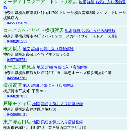
オーディオスクエア トレッサ横浜
地図
詳細
お気に入り店舗登
録
神奈川県横浜市港北区師岡町700 トレッサ横浜南棟3階 ノジマ トレッサ
横浜店内
：
0455335629
コースカベイサイド横須賀店
地図
詳細
お気に入り店舗登録
神奈川県横須賀市本町２-１-１２コースカベイサイドストアーズ3階
：
0468201511
権太坂店
地図
詳細
お気に入り店舗解除
神奈川県横浜市保土ケ谷区権太坂 3-1-3
：
0457305731
ホームズ鶴見店
地図
詳細
お気に入り店舗解除
神奈川県横浜市鶴見区岸谷3丁目9-1 島忠ホームズ横浜鶴見店2階
：
0455842261
横須賀店
地図
詳細
お気に入り店舗解除
横須賀市平成町3丁目28-2
：
0468287011
戸塚モディ店
地図
詳細
お気に入り店舗登録
神奈川県横浜市戸塚区戸塚町10
：
0458696131
東戸塚西口店
地図
詳細
お気に入り店舗登録
横浜市戸塚区川上町87-8 東戸塚西口プラザ１階