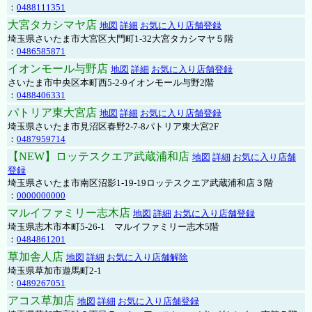
：
0488111351
大宮タカシマヤ店
地図
詳細
お気に入り店舗登録
埼玉県さいたま市大宮区大門町1-32大宮タカシマヤ５階
：
0486585871
イオンモール与野店
地図
詳細
お気に入り店舗登録
さいたま市中央区本町西5-2-9イオンモール与野2階
：
0488406331
パトリア東大宮店
地図
詳細
お気に入り店舗登録
埼玉県さいたま市見沼区春野2-7-8パトリア東大宮2F
：
0487959714
【NEW】ロッテスクエア武蔵浦和店
地図
詳細
お気に入り店舗
登録
埼玉県さいたま市南区沼影1-19-19ロッテスクエア武蔵浦和店３階
：
0000000000
マルイファミリー志木店
地図
詳細
お気に入り店舗登録
埼玉県志木市本町5-26-1 マルイファミリー志木5階
：
0484861201
草加舎人店
地図
詳細
お気に入り店舗解除
埼玉県草加市遊馬町2-1
：
0489267051
アコス草加店
地図
詳細
お気に入り店舗登録