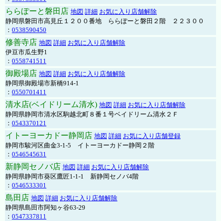
ららぽーと磐田店
地図
詳細
お気に入り店舗解除
静岡県磐田市高見丘１２００番地 ららぽーと磐田２階 ２２３００
：
0538590450
修善寺店
地図
詳細
お気に入り店舗解除
伊豆市瓜生野1
：
0558741511
御殿場店
地図
詳細
お気に入り店舗解除
静岡県御殿場市新橋914-1
：
0550701411
清水店(ベイドリーム清水)
地図
詳細
お気に入り店舗解除
静岡県静岡市清水区駒越北町８番１号ベイドリーム清水２Ｆ
：
0543370121
イトーヨーカドー静岡店
地図
詳細
お気に入り店舗登録
静岡市駿河区曲金3-1-5 イトーヨーカドー静岡２階
：
0546545631
新静岡セノバ店
地図
詳細
お気に入り店舗解除
静岡県静岡市葵区鷹匠1-1-1 新静岡セノバ4階
：
0546533301
島田店
地図
詳細
お気に入り店舗解除
静岡県島田市阿知ヶ谷63-29
：
0547337811