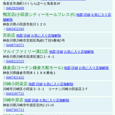
海老名市扇町13-1 ららぽーと海老名4F
：
0462920400
鴨宮店(小田原シティーモールフレスポ)
地図
詳細
お気に入り店
舗解除
神奈川県小田原市前川１２０
：
0465452345
宮前店
地図
詳細
お気に入り店舗解除
神奈川県川崎市宮前区馬絹1丁目9番地5号
：
0448718371
マルイファミリー溝口店
地図
詳細
お気に入り店舗解除
神奈川県川崎市高津区溝口１-４-１
：
0448222525
鎌倉店(コーナン鎌倉大船モール)
地図
詳細
お気に入り店舗解除
神奈川県鎌倉市岡本１１８８番地１
：
0467421422
川崎小田栄店
地図
詳細
お気に入り店舗解除
川崎市川崎区小田栄２‐３‐１ コーナン川崎小田栄店２Ｆ
：
0443287721
川崎中原店
地図
詳細
お気に入り店舗解除
神奈川県川崎市中原区宮内2-25-18
：
0447501711