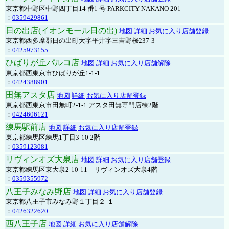
東京都中野区中野四丁目14 番1 号 PARKCITY NAKANO 201
：
0359429861
日の出店(イオンモール日の出)
地図
詳細
お気に入り店舗登録
東京都西多摩郡日の出町大字平井字三吉野桜237-3
：
0425973155
ひばりが丘パルコ店
地図
詳細
お気に入り店舗解除
東京都西東京市ひばりが丘1-1-1
：
0424388901
田無アスタ店
地図
詳細
お気に入り店舗登録
東京都西東京市田無町2-1-1 アスタ田無専門店棟2階
：
0424606121
練馬駅前店
地図
詳細
お気に入り店舗登録
東京都練馬区練馬1丁目3-10 2階
：
0359123081
リヴィンオズ大泉店
地図
詳細
お気に入り店舗登録
東京都練馬区東大泉2-10-11 リヴィンオズ大泉4階
：
0359355972
八王子みなみ野店
地図
詳細
お気に入り店舗登録
東京都八王子市みなみ野１丁目２-１
：
0426322620
西八王子店
地図
詳細
お気に入り店舗解除