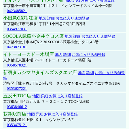
地図
詳細
お気に入り店舗登録
東京都小平市小川東町2丁目12-1 イオンフードスタイル小平2階
：
0423485821
小田急OX狛江店
地図
詳細
お気に入り店舗登録
東京都狛江市元和泉1丁目2-1小田急OX狛江店2階
：
0354977031
SOCOLA武蔵小金井クロス店
地図
詳細
お気に入り店舗登録
東京都小金井市本町6-2-30 SOCOLA武蔵小金井クロス3階
：
0423823181
イトーヨーカドー木場店
地図
詳細
お気に入り店舗登録
東京都江東区木場1-5-30 イトーヨーカドー木場店3階
：
0358578321
新宿タカシマヤタイムズスクエア店
地図
詳細
お気に入り店舗登
録
渋谷区千駄ヶ谷5丁目24番2号 タカシマヤタイムズスクエア本館11階
：
0353627221
五反田TOC店
地図
詳細
お気に入り店舗登録
東京都品川区西五反田 ７－２２－１７ TOCビル3階
：
0363846612
荻窪駅前店
地図
詳細
お気に入り店舗登録
東京都杉並区上萩1-9-1 タウンセブン６F
：
0353475121