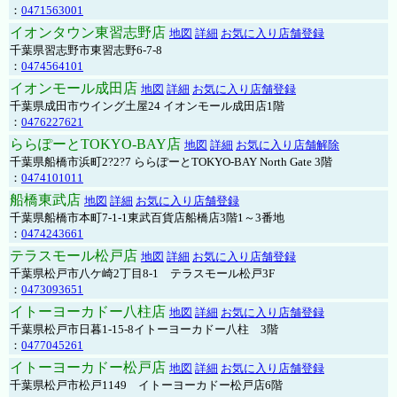
：
0471563001
イオンタウン東習志野店
地図
詳細
お気に入り店舗登録
千葉県習志野市東習志野6-7-8
：
0474564101
イオンモール成田店
地図
詳細
お気に入り店舗登録
千葉県成田市ウイング土屋24 イオンモール成田店1階
：
0476227621
ららぽーとTOKYO-BAY店
地図
詳細
お気に入り店舗解除
千葉県船橋市浜町2?2?7 ららぽーとTOKYO-BAY North Gate 3階
：
0474101011
船橋東武店
地図
詳細
お気に入り店舗登録
千葉県船橋市本町7-1-1東武百貨店船橋店3階1～3番地
：
0474243661
テラスモール松戸店
地図
詳細
お気に入り店舗登録
千葉県松戸市八ケ崎2丁目8-1 テラスモール松戸3F
：
0473093651
イトーヨーカドー八柱店
地図
詳細
お気に入り店舗登録
千葉県松戸市日暮1-15-8イトーヨーカドー八柱 3階
：
0477045261
イトーヨーカドー松戸店
地図
詳細
お気に入り店舗登録
千葉県松戸市松戸1149 イトーヨーカドー松戸店6階