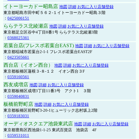
イトーヨーカドー昭島店
地図
詳細
お気に入り店舗登録
東京都昭島市田中町５６２-１イトーヨーカドー昭島３階
：
0425006151
ららテラス北綾瀬店
地図
詳細
お気に入り店舗登録
東京都足立区谷中4丁目8番1号 ららテラス北綾瀬3階
：
0368025361
若葉台店(フレスポ若葉台EAST)
地図
詳細
お気に入り店舗登録
東京都稲城市若葉台2-1-1 フレスポ若葉台EAST2F
：
0423505661
西台店（イオン西台）
地図
詳細
お気に入り店舗登録
東京都板橋区蓮根３-８-１２ イオン西台３F
：
0359160561
西友成増店
地図
詳細
お気に入り店舗登録
東京都板橋区成増3丁目11番3号 アクト1 ３階
：
0359040831
板橋前野町店
地図
詳細
お気に入り店舗登録
東京都板橋区前野町3-20-1ヒューリック志村坂上2階
：
0359183031
オーディオスクエア池袋東武店
地図
詳細
お気に入り店舗登録
東京都豊島区西池袋1-1-25 東武百貨店 池袋店 4F
：
0359531011