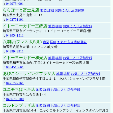
：
0429754001
ららぽーと富士見店
地図
詳細
お気に入り店舗解除
埼玉県富士見市山室1-1313
：
0492751191
イトーヨーカドー三郷店
地図
詳細
お気に入り店舗登録
埼玉県三郷市ピアラシティ1-1-1 イトーヨーカドー三郷店2階
：
0489541511
八潮店(フレスポ八潮)
地図
詳細
お気に入り店舗登録
埼玉県八潮市大瀬1-1-3 フレスポ八潮3F
：
0489943911
イトーヨーカドー和光店
地図
詳細
お気に入り店舗登録
埼玉県和光市丸山台1丁目9-3 イトーヨーカドー和光店 ３階
：
0484513661
あびこショッピングプラザ店
地図
詳細
お気に入り店舗登録
千葉県我孫子市我孫子４丁目１１-１ あびこショッピングプラザ３階
：
0471792161
ユニモちはら台店
地図
詳細
お気に入り店舗登録
千葉県市原市ちはら台西３-４
：
0436760100
コルトンプラザ店
地図
詳細
お気に入り店舗解除
千葉県市川市鬼高1-1-1 ニッケコルトンプラザ イオンスタイル市川コ