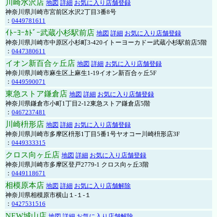
川崎水沢店
地図
詳細
お気に入り店舗登録
神奈川県川崎市宮前区水沢2丁目3番8号
：
0449781611
ｲﾄｰﾖｰｶﾄﾞｰ武蔵小杉駅前店
地図
詳細
お気に入り店舗登録
神奈川県川崎市中原区小杉町3-420イトーヨーカドー武蔵小杉駅前店5階
：
0447380611
イオン新百合ヶ丘店
地図
詳細
お気に入り店舗登録
神奈川県川崎市麻生区上麻生1-19イオン新百合ヶ丘5F
：
0449590071
東急ストア鎌倉店
地図
詳細
お気に入り店舗登録
神奈川県鎌倉市小町1丁目2-12東急ストア鎌倉店5階
：
0467237481
川崎枡形店
地図
詳細
お気に入り店舗登録
神奈川県川崎市多摩区枡形1丁目5番1号ヤオコー川崎枡形店3F
：
0449333315
クロス向ヶ丘店
地図
詳細
お気に入り店舗登録
神奈川県川崎市多摩区登戸2779-1 クロス向ヶ丘3階
：
0449118671
相模原本店
地図
詳細
お気に入り店舗解除
神奈川県相模原市横山１-１-１
：
0427531516
NEW城山店
地図
詳細
お気に入り店舗解除