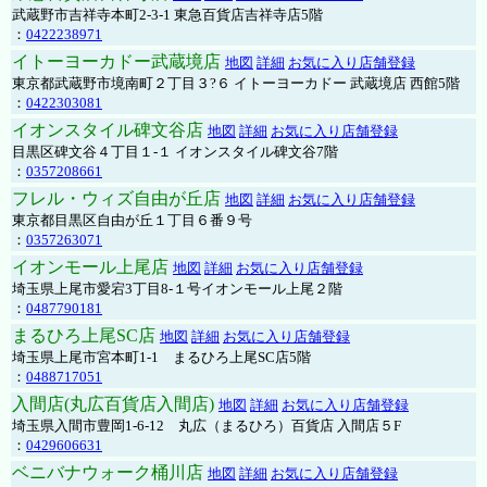
武蔵野市吉祥寺本町2-3-1 東急百貨店吉祥寺店5階
：
0422238971
イトーヨーカドー武蔵境店
地図
詳細
お気に入り店舗登録
東京都武蔵野市境南町２丁目３?６ イトーヨーカドー 武蔵境店 西館5階
：
0422303081
イオンスタイル碑文谷店
地図
詳細
お気に入り店舗登録
目黒区碑文谷４丁目１-１ イオンスタイル碑文谷7階
：
0357208661
フレル・ウィズ自由が丘店
地図
詳細
お気に入り店舗登録
東京都目黒区自由が丘１丁目６番９号
：
0357263071
イオンモール上尾店
地図
詳細
お気に入り店舗登録
埼玉県上尾市愛宕3丁目8-１号イオンモール上尾２階
：
0487790181
まるひろ上尾SC店
地図
詳細
お気に入り店舗登録
埼玉県上尾市宮本町1-1 まるひろ上尾SC店5階
：
0488717051
入間店(丸広百貨店入間店)
地図
詳細
お気に入り店舗登録
埼玉県入間市豊岡1-6-12 丸広（まるひろ）百貨店 入間店５F
：
0429606631
ベニバナウォーク桶川店
地図
詳細
お気に入り店舗登録