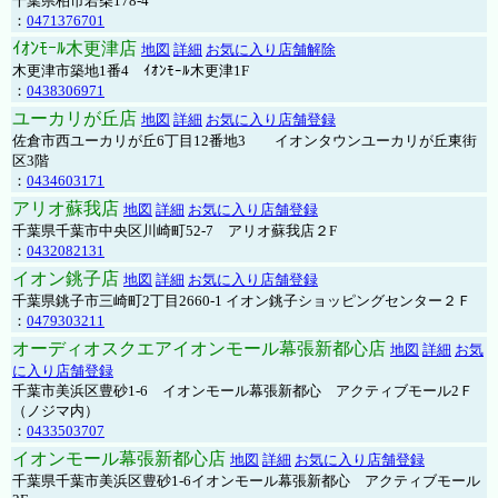
千葉県柏市若柴178-4
：
0471376701
ｲｵﾝﾓｰﾙ木更津店
地図
詳細
お気に入り店舗解除
木更津市築地1番4 ｲｵﾝﾓｰﾙ木更津1F
：
0438306971
ユーカリが丘店
地図
詳細
お気に入り店舗登録
佐倉市西ユーカリが丘6丁目12番地3 イオンタウンユーカリが丘東街
区3階
：
0434603171
アリオ蘇我店
地図
詳細
お気に入り店舗登録
千葉県千葉市中央区川崎町52-7 アリオ蘇我店２F
：
0432082131
イオン銚子店
地図
詳細
お気に入り店舗登録
千葉県銚子市三崎町2丁目2660-1 イオン銚子ショッピングセンター２Ｆ
：
0479303211
オーディオスクエアイオンモール幕張新都心店
地図
詳細
お気
に入り店舗登録
千葉市美浜区豊砂1-6 イオンモール幕張新都心 アクティブモール2Ｆ
（ノジマ内）
：
0433503707
イオンモール幕張新都心店
地図
詳細
お気に入り店舗登録
千葉県千葉市美浜区豊砂1-6イオンモール幕張新都心 アクティブモール