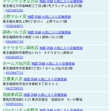
グランデュオ立川店
地図
詳細
お気に入り店舗登録
東京都立川市柴崎町三丁目2番1号グランデュオ立川5階
：
0425405181
上野マルイ店
地図
詳細
お気に入り店舗登録
東京都台東区上野6丁目15-1 上野マルイ7階
：
0358344971
調布パルコ店
地図
詳細
お気に入り店舗登録
東京都調布市小島町 1-38-1 調布パルコ5階
：
0424401734
キテラタウン調布店
地図
詳細
お気に入り店舗登録
東京都調布市菊野台1-33-3 キテラタウン調布2F
：
0424436151
ホームズ仙川店
地図
詳細
お気に入り店舗登録
東京都調布市若葉町2丁目1-7 ホームズ仙川店2階
：
0353847711
三鷹東八店
地図
詳細
お気に入り店舗登録
東京都調布市深大寺東町８丁目３３-１
：
0422706531
池袋東武店
地図
詳細
お気に入り店舗登録
豊島区西池袋1-1-25 東武百貨店 池袋店4F 8～10番地
：
0359531011
パークシティ中野店
地図
詳細
お気に入り店舗登録