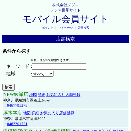
株式会社ノジマ
ノジマ携帯サイト
モバイル会員サイト
ポイント
｜
マイページ
｜
店舗検索
店舗検索
条件から探す
店名、住所等で検索できます。
キーワード
:
地域
:
NEW綾瀬店
地図
詳細
お気に入り店舗登録
神奈川県綾瀬市深谷上2-3-9
：
0467795279
厚木本店
地図
詳細
お気に入り店舗登録
神奈川県厚木市岡田3005
：
0462201721