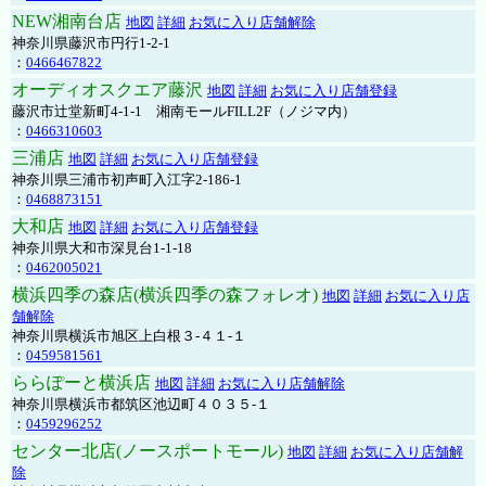
NEW湘南台店
地図
詳細
お気に入り店舗解除
神奈川県藤沢市円行1-2-1
：
0466467822
オーディオスクエア藤沢
地図
詳細
お気に入り店舗登録
藤沢市辻堂新町4-1-1 湘南モールFILL2F（ノジマ内）
：
0466310603
三浦店
地図
詳細
お気に入り店舗登録
神奈川県三浦市初声町入江字2-186-1
：
0468873151
大和店
地図
詳細
お気に入り店舗登録
神奈川県大和市深見台1-1-18
：
0462005021
横浜四季の森店(横浜四季の森フォレオ)
地図
詳細
お気に入り店
舗解除
神奈川県横浜市旭区上白根３-４１-１
：
0459581561
ららぽーと横浜店
地図
詳細
お気に入り店舗解除
神奈川県横浜市都筑区池辺町４０３５-１
：
0459296252
センター北店(ノースポートモール)
地図
詳細
お気に入り店舗解
除