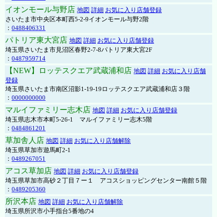
イオンモール与野店
地図
詳細
お気に入り店舗登録
さいたま市中央区本町西5-2-9イオンモール与野2階
：
0488406331
パトリア東大宮店
地図
詳細
お気に入り店舗登録
埼玉県さいたま市見沼区春野2-7-8パトリア東大宮2F
：
0487959714
【NEW】ロッテスクエア武蔵浦和店
地図
詳細
お気に入り店舗
登録
埼玉県さいたま市南区沼影1-19-19ロッテスクエア武蔵浦和店３階
：
0000000000
マルイファミリー志木店
地図
詳細
お気に入り店舗登録
埼玉県志木市本町5-26-1 マルイファミリー志木5階
：
0484861201
草加舎人店
地図
詳細
お気に入り店舗解除
埼玉県草加市遊馬町2-1
：
0489267051
アコス草加店
地図
詳細
お気に入り店舗登録
埼玉県草加市高砂２丁目７ー１ アコスショッピングセンター南館５階
：
0489205360
所沢本店
地図
詳細
お気に入り店舗解除
埼玉県所沢市小手指台5番地の4