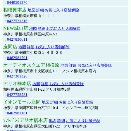
：
0449591270
相模原本店
地図
詳細
お気に入り店舗解除
神奈川県相模原市横山１-１-１
：
0427531516
NEW城山店
地図
詳細
お気に入り店舗解除
神奈川県相模原市緑区向原4-2-3
：
0427830611
座間店
地図
詳細
お気に入り店舗解除
神奈川県座間市小松原１-４３-２３
：
0462981701
オーディオスクエア相模原
地図
詳細
お気に入り店舗登録
神奈川県相模原市中央区横山1-1-1 ノジマ相模原本店内
：
0427301326
アリオ橋本店
地図
詳細
お気に入り店舗登録
相模原市緑区大山町1-22 アリオ橋本2階
：
0427758531
イオンモール座間
地図
詳細
お気に入り店舗登録
神奈川県座間市広野台2丁目10-4 イオンモール座間3階
：
0462981161
ｿﾌﾄﾊﾞﾝｸアリオ橋本店
地図
詳細
お気に入り店舗登録
神奈川県相模原市緑区大山町1-22 アリオ橋本2F