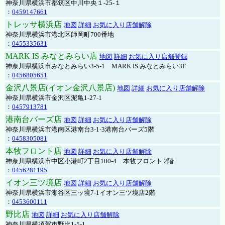
神奈川県横浜市都筑区中川中央１-25-１
：
0459147661
トレッサ横浜店
地図
詳細
お気に入り店舗解除
神奈川県横浜市港北区師岡町700番地
：
0455335631
MARK IS みなとみらい店
地図
詳細
お気に入り店舗登録
神奈川県横浜市みなとみらい3-5-1 MARK IS みなとみらい3F
：
0456805651
金沢八景店(イオン金沢八景店)
地図
詳細
お気に入り店舗解除
神奈川県横浜市金沢区泥亀1-27-1
：
0457913781
港南台バーズ店
地図
詳細
お気に入り店舗解除
神奈川県横浜市港南区港南台3-1-3港南台バーズ5階
：
0458305081
本牧フロント店
地図
詳細
お気に入り店舗解除
神奈川県横浜市中区小港町2丁目100-4 本牧フロント 2階
：
0456281195
イオン三ツ境店
地図
詳細
お気に入り店舗解除
神奈川県横浜市瀬谷区三ッ境7-1イオン三ツ境店2階
：
0453600111
野比店
地図
詳細
お気に入り店舗解除
神奈川県横須賀市野比1-5-1