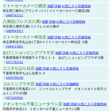
イトーヨーカドー三郷店
地図
詳細
お気に入り店舗登録
埼玉県三郷市ピアラシティ1-1-1 イトーヨーカドー三郷店2階
：
0489541511
八潮店(フレスポ八潮)
地図
詳細
お気に入り店舗登録
埼玉県八潮市大瀬1-1-3 フレスポ八潮3F
：
0489943911
イトーヨーカドー和光店
地図
詳細
お気に入り店舗登録
埼玉県和光市丸山台1丁目9-3 イトーヨーカドー和光店 ３階
：
0484513661
あびこショッピングプラザ店
地図
詳細
お気に入り店舗登録
千葉県我孫子市我孫子４丁目１１-１ あびこショッピングプラザ３階
：
0471792161
ユニモちはら台店
地図
詳細
お気に入り店舗登録
千葉県市原市ちはら台西３-４
：
0436760100
コルトンプラザ店
地図
詳細
お気に入り店舗解除
千葉県市川市鬼高1-1-1 ニッケコルトンプラザ イオンスタイル市川コ
ルトンプラザ3階
：
0473203041
イオンモール千葉ニュータウン店
地図
詳細
お気に入り店舗登録
印西市中央北3-2 イオンモール千葉ニュータウン2階