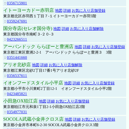
：
0356715901
イトーヨーカドー赤羽店
地図
詳細
お気に入り店舗登録
東京都北区赤羽西１丁目７-１イトーヨーカドー赤羽5階
：
0359247691
国分寺店(セレオ国分寺)
地図
詳細
お気に入り店舗解除
東京都国分寺市南町３-２０-３
：
0423266511
アーバンドック ららぽーと豊洲店
地図
詳細
お気に入り店舗登録
東京都江東区豊洲2-2-1 アーバンドック ららぽーと豊洲３ 3階
：
0351441660
アリオ北砂店
地図
詳細
お気に入り店舗解除
東京都江東区北砂2丁目17番1号アリオ北砂2F
：
0356537611
イオンフードスタイル小平店
地図
詳細
お気に入り店舗登録
東京都小平市小川東町2丁目12-1 イオンフードスタイル小平2階
：
0423485821
小田急OX狛江店
地図
詳細
お気に入り店舗登録
東京都狛江市元和泉1丁目2-1小田急OX狛江店2階
：
0354977031
SOCOLA武蔵小金井クロス店
地図
詳細
お気に入り店舗登録
東京都小金井市本町6-2-30 SOCOLA武蔵小金井クロス3階