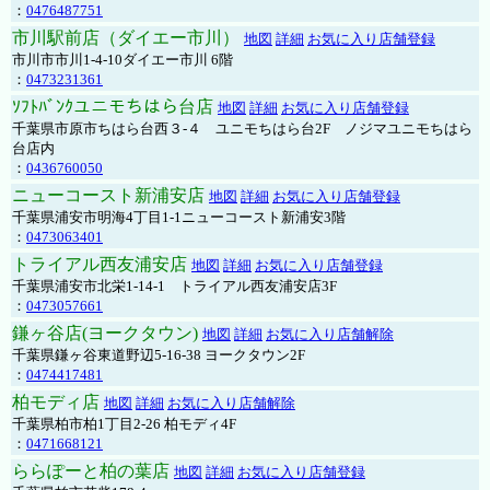
：
0476487751
市川駅前店（ダイエー市川）
地図
詳細
お気に入り店舗登録
市川市市川1-4-10ダイエー市川 6階
：
0473231361
ｿﾌﾄﾊﾞﾝｸユニモちはら台店
地図
詳細
お気に入り店舗登録
千葉県市原市ちはら台西３-４ ユニモちはら台2F ノジマユニモちはら
台店内
：
0436760050
ニューコースト新浦安店
地図
詳細
お気に入り店舗登録
千葉県浦安市明海4丁目1-1ニューコースト新浦安3階
：
0473063401
トライアル西友浦安店
地図
詳細
お気に入り店舗登録
千葉県浦安市北栄1-14-1 トライアル西友浦安店3F
：
0473057661
鎌ヶ谷店(ヨークタウン)
地図
詳細
お気に入り店舗解除
千葉県鎌ヶ谷東道野辺5-16-38 ヨークタウン2F
：
0474417481
柏モディ店
地図
詳細
お気に入り店舗解除
千葉県柏市柏1丁目2-26 柏モディ4F
：
0471668121
ららぽーと柏の葉店
地図
詳細
お気に入り店舗登録