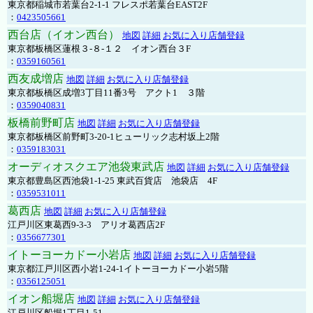
東京都稲城市若葉台2-1-1 フレスポ若葉台EAST2F
：
0423505661
西台店（イオン西台）
地図
詳細
お気に入り店舗登録
東京都板橋区蓮根３-８-１２ イオン西台３F
：
0359160561
西友成増店
地図
詳細
お気に入り店舗登録
東京都板橋区成増3丁目11番3号 アクト1 ３階
：
0359040831
板橋前野町店
地図
詳細
お気に入り店舗登録
東京都板橋区前野町3-20-1ヒューリック志村坂上2階
：
0359183031
オーディオスクエア池袋東武店
地図
詳細
お気に入り店舗登録
東京都豊島区西池袋1-1-25 東武百貨店 池袋店 4F
：
0359531011
葛西店
地図
詳細
お気に入り店舗登録
江戸川区東葛西9-3-3 アリオ葛西店2F
：
0356677301
イトーヨーカドー小岩店
地図
詳細
お気に入り店舗登録
東京都江戸川区西小岩1-24-1イトーヨーカドー小岩5階
：
0356125051
イオン船堀店
地図
詳細
お気に入り店舗登録
江戸川区船堀1丁目1-51