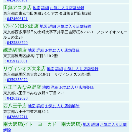
：
0424388901
田無アスタ店
地図
詳細
お気に入り店舗登録
東京都西東京市田無町2-1-1 アスタ田無専門店棟2階
：
0424606121
ｿﾌﾄﾊﾞﾝｸ日の出店
地図
詳細
お気に入り店舗解除
東京都西多摩郡日の出町大字平井字三吉野桜木237-3 ノジマイオンモー
ル日の出2Ｆ
：
0425888729
練馬駅前店
地図
詳細
お気に入り店舗登録
東京都練馬区練馬1丁目3-10 2階
：
0359123081
リヴィンオズ大泉店
地図
詳細
お気に入り店舗登録
東京都練馬区東大泉2-10-11 リヴィンオズ大泉4階
：
0359355972
八王子みなみ野店
地図
詳細
お気に入り店舗登録
東京都八王子市みなみ野１丁目２-１
：
0426322620
西八王子店
地図
詳細
お気に入り店舗解除
東京都八王子市並木町35-1
：
0426687711
南大沢店(イトーヨーカドー南大沢店)
地図
詳細
お気に入り店舗
解除