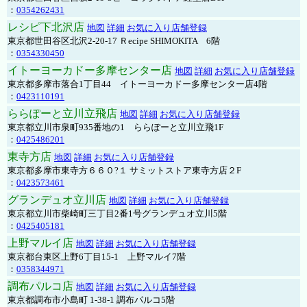
：
0354262431
レシピ下北沢店
地図
詳細
お気に入り店舗登録
東京都世田谷区北沢2-20-17 Ｒecipe SHIMOKITA 6階
：
0354330450
イトーヨーカドー多摩センター店
地図
詳細
お気に入り店舗登録
東京都多摩市落合1丁目44 イトーヨーカドー多摩センター店4階
：
0423110191
ららぽーと立川立飛店
地図
詳細
お気に入り店舗登録
東京都立川市泉町935番地の1 ららぽーと立川立飛1F
：
0425486201
東寺方店
地図
詳細
お気に入り店舗登録
東京都多摩市東寺方６６０?１ サミットストア東寺方店２F
：
0423573461
グランデュオ立川店
地図
詳細
お気に入り店舗登録
東京都立川市柴崎町三丁目2番1号グランデュオ立川5階
：
0425405181
上野マルイ店
地図
詳細
お気に入り店舗登録
東京都台東区上野6丁目15-1 上野マルイ7階
：
0358344971
調布パルコ店
地図
詳細
お気に入り店舗登録
東京都調布市小島町 1-38-1 調布パルコ5階