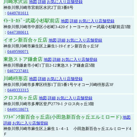
川崎水沢店
地図
詳細
お気に入り店舗登録
神奈川県川崎市宮前区水沢2丁目3番8号
：
0449781611
ｲﾄｰﾖｰｶﾄﾞｰ武蔵小杉駅前店
地図
詳細
お気に入り店舗登録
神奈川県川崎市中原区小杉町3-420イトーヨーカドー武蔵小杉駅前店5階
：
0447380611
イオン新百合ヶ丘店
地図
詳細
お気に入り店舗登録
神奈川県川崎市麻生区上麻生1-19イオン新百合ヶ丘5F
：
0449590071
東急ストア鎌倉店
地図
詳細
お気に入り店舗登録
神奈川県鎌倉市小町1丁目2-12東急ストア鎌倉店5階
：
0467237481
川崎枡形店
地図
詳細
お気に入り店舗登録
神奈川県川崎市多摩区枡形1丁目5番1号ヤオコー川崎枡形店3F
：
0449333315
クロス向ヶ丘店
地図
詳細
お気に入り店舗登録
神奈川県川崎市多摩区登戸2779-1 クロス向ヶ丘3階
：
0449118671
ｿﾌﾄﾊﾞﾝｸ新百合ヶ丘店(小田急新百合ヶ丘エルミロード)
地図
詳細
お気に入り店舗登録
神奈川県川崎市麻生区上麻生１-４-１ 小田急新百合ヶ丘エルミロード4
Ｆ