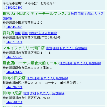
海老名市扇町13-1 ららぽーと海老名4F
：
0462920400
鴨宮店(小田原シティーモールフレスポ)
地図
詳細
お気に入り店
舗解除
神奈川県小田原市前川１２０
：
0465452345
宮前店
地図
詳細
お気に入り店舗解除
神奈川県川崎市宮前区馬絹1丁目9番地5号
：
0448718371
マルイファミリー溝口店
地図
詳細
お気に入り店舗解除
神奈川県川崎市高津区溝口１-４-１
：
0448222525
鎌倉店(コーナン鎌倉大船モール)
地図
詳細
お気に入り店舗解除
神奈川県鎌倉市岡本１１８８番地１
：
0467421422
川崎小田栄店
地図
詳細
お気に入り店舗解除
川崎市川崎区小田栄２‐３‐１ コーナン川崎小田栄店２Ｆ
：
0443287721
川崎中原店
地図
詳細
お気に入り店舗解除
神奈川県川崎市中原区宮内2-25-18
：
0447501711