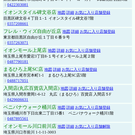
：
0422303081
イオンスタイル碑文谷店
地図
詳細
お気に入り店舗登録
目黒区碑文谷４丁目１-１ イオンスタイル碑文谷7階
：
0357208661
フレル・ウィズ自由が丘店
地図
詳細
お気に入り店舗登録
東京都目黒区自由が丘１丁目６番９号
：
0357263071
イオンモール上尾店
地図
詳細
お気に入り店舗登録
埼玉県上尾市愛宕3丁目8-１号イオンモール上尾２階
：
0487790181
まるひろ上尾SC店
地図
詳細
お気に入り店舗登録
埼玉県上尾市宮本町1-1 まるひろ上尾SC店5階
：
0488717051
入間店(丸広百貨店入間店)
地図
詳細
お気に入り店舗登録
埼玉県入間市豊岡1-6-12 丸広（まるひろ）百貨店 入間店５F
：
0429606631
ベニバナウォーク桶川店
地図
詳細
お気に入り店舗登録
埼玉県桶川市下日出東二丁目15番1 ベニバナウォーク桶川1階
：
0487895561
イオンモール川口前川店
地図
詳細
お気に入り店舗解除
埼玉県川口市前川 1-1-11-3003