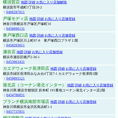
横須賀店
地図
詳細
お気に入り店舗解除
横須賀市平成町3丁目28-2
：
0468287011
戸塚モディ店
地図
詳細
お気に入り店舗登録
神奈川県横浜市戸塚区戸塚町10
：
0458696131
東戸塚西口店
地図
詳細
お気に入り店舗登録
横浜市戸塚区川上町87-8 東戸塚西口プラザ１階
：
0458293811
瀬谷店
地図
詳細
お気に入り店舗登録
横浜市瀬谷区橋戸2-36-1
：
0453063431
カエデウォーク長津田店
地図
詳細
お気に入り店舗登録
横浜市緑区長津田みなみ台4丁目7-1 カエデウォーク長津田1階
：
0459893121
港北店（コーナン港北インター）
地図
詳細
お気に入り店舗登録
神奈川県 横浜市都筑区 折本町 191番地コーナン港北インター店2階
：
0454786851
ブランチ横浜南部市場店
地図
詳細
お気に入り店舗登録
神奈川県横浜市金沢区鳥浜町1-1
：
0457737851