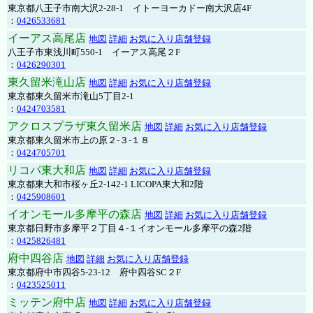
東京都八王子市南大沢2-28-1 イトーヨーカドー南大沢店4F
：
0426533681
イーアス高尾店
地図
詳細
お気に入り店舗登録
八王子市東浅川町550-1 イーアス高尾２F
：
0426290301
東久留米滝山店
地図
詳細
お気に入り店舗登録
東京都東久留米市滝山5丁目2-1
：
0424703581
アクロスプラザ東久留米店
地図
詳細
お気に入り店舗登録
東京都東久留米市上の原２-３-１８
：
0424705701
リコパ東大和店
地図
詳細
お気に入り店舗登録
東京都東大和市桜ヶ丘2-142-1 LICOPA東大和2階
：
0425908601
イオンモール多摩平の森店
地図
詳細
お気に入り店舗登録
東京都日野市多摩平２丁目４-１イオンモール多摩平の森2階
：
0425826481
府中四谷店
地図
詳細
お気に入り店舗登録
東京都府中市四谷5-23-12 府中四谷SC２F
：
0423525011
ミッテン府中店
地図
詳細
お気に入り店舗登録