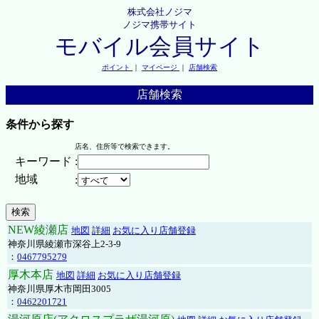
株式会社ノジマ
ノジマ携帯サイト
モバイル会員サイト
ポイント
｜
マイページ
｜
店舗検索
店舗検索
条件から探す
店名、住所等で検索できます。
キーワード
:
地域
:
NEW綾瀬店
地図
詳細
お気に入り店舗登録
神奈川県綾瀬市深谷上2-3-9
：
0467795279
厚木本店
地図
詳細
お気に入り店舗登録
神奈川県厚木市岡田3005
：
0462201721