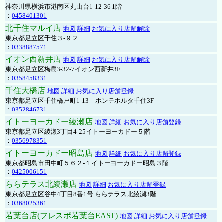
神奈川県横浜市港南区丸山台1-12-36 1階
：
0458401301
北千住マルイ店
地図
詳細
お気に入り店舗解除
東京都足立区千住３-９２
：
0338887571
イオン西新井店
地図
詳細
お気に入り店舗解除
東京都足立区梅島3-32-7イオン西新井3F
：
0358458331
千住大橋店
地図
詳細
お気に入り店舗登録
東京都足立区千住橋戸町1-13 ポンテポルタ千住3F
：
0352846731
イトーヨーカドー綾瀬店
地図
詳細
お気に入り店舗登録
東京都足立区綾瀬3丁目4-25イトーヨーカドー５階
：
0356978351
イトーヨーカドー昭島店
地図
詳細
お気に入り店舗登録
東京都昭島市田中町５６２-１イトーヨーカドー昭島３階
：
0425006151
ららテラス北綾瀬店
地図
詳細
お気に入り店舗登録
東京都足立区谷中4丁目8番1号 ららテラス北綾瀬3階
：
0368025361
若葉台店(フレスポ若葉台EAST)
地図
詳細
お気に入り店舗登録