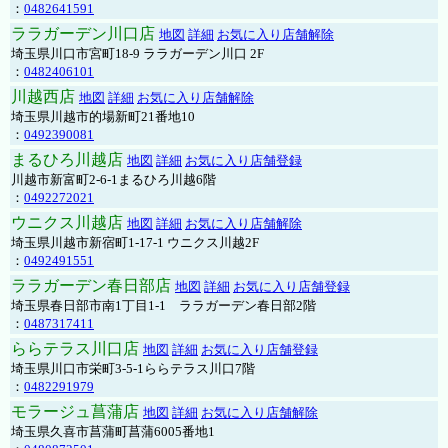
：
0482641591
ララガーデン川口店
地図
詳細
お気に入り店舗解除
埼玉県川口市宮町18-9 ララガーデン川口 2F
：
0482406101
川越西店
地図
詳細
お気に入り店舗解除
埼玉県川越市的場新町21番地10
：
0492390081
まるひろ川越店
地図
詳細
お気に入り店舗登録
川越市新富町2-6-1まるひろ川越6階
：
0492272021
ウニクス川越店
地図
詳細
お気に入り店舗解除
埼玉県川越市新宿町1-17-1 ウニクス川越2F
：
0492491551
ララガーデン春日部店
地図
詳細
お気に入り店舗登録
埼玉県春日部市南1丁目1-1 ララガーデン春日部2階
：
0487317411
ららテラス川口店
地図
詳細
お気に入り店舗登録
埼玉県川口市栄町3-5-1ららテラス川口7階
：
0482291979
モラージュ菖蒲店
地図
詳細
お気に入り店舗解除
埼玉県久喜市菖蒲町菖蒲6005番地1