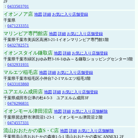
2F
：
0433503701
イオンノア店
地図
詳細
お気に入り店舗登録
千葉県
：
0471233351
マリンピア専門館店
地図
詳細
お気に入り店舗登録
千葉県千葉市美浜区高洲3-21-1イオンマリンピア専門館1階
：
0432782571
イオンスタイル鎌取店
地図
詳細
お気に入り店舗登録
千葉県千葉市緑区おゆみ野3-16-1ゆみ～る鎌取ショッピングセンター3階
：
0432931931
マルエツ稲毛店
地図
詳細
お気に入り店舗登録
千葉県千葉市稲毛区小仲台7-2-1マルエツ稲毛3階
：
0433103860
ユアエルム成田店
地図
詳細
お気に入り店舗登録
千葉県成田市公津の杜4-5-3 ユアエルム成田3F
：
0476296831
イオンモール津田沼店
地図
詳細
お気に入り店舗解除
千葉県習志野市津田沼1-23-1 イオンモール津田沼２階
：
0474557331
流山おおたかの森S・C店
地図
詳細
お気に入り店舗解除
千葉県流山市おおたかの森南1-5-1 流山おおたかの森SC ANNEX1 2F