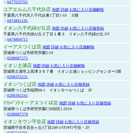
：
0477035701
ユアエルム八千代台店
地図
詳細
お気に入り店舗解除
千葉県八千代市八千代台東1丁目1-10 ３階
：
0474861191
イオン八千代緑が丘店
地図
詳細
お気に入り店舗登録
千葉県八千代市緑が丘２丁目１番３ イオン八千代緑が丘３F
：
0474804711
イーアスつくば店
地図
詳細
お気に入り店舗解除
茨城県つくば市研究学園5-19
：
0298687271
イオン土浦店
地図
詳細
お気に入り店舗解除
茨城県土浦市上高津３６７番 イオン土浦ショッピングセンター1階
：
0298355251
イオンつくば店
地図
詳細
お気に入り店舗登録
茨城県つくば市稲岡66-1 イオンモールつくば 3F
：
0298392241
ｿﾌﾄﾊﾞﾝｸイーアスつくば店
地図
詳細
お気に入り店舗登録
茨城県つくば市研究学園C50街区1-2010
：
0298687278
イオンタウン守谷店
地図
詳細
お気に入り店舗登録
茨城県守谷市百合ヶ丘3丁目249-1ｲｵﾝﾀｳﾝ守谷・2F
：
0297210701