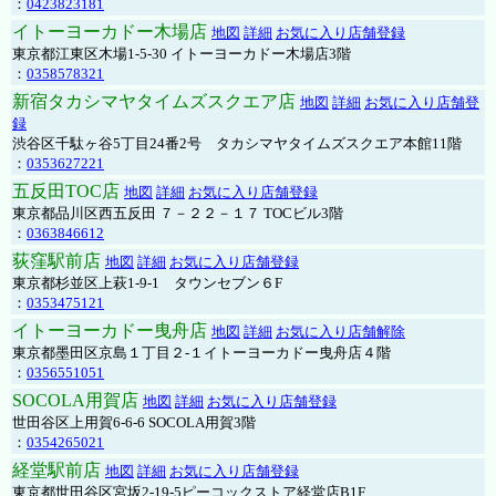
：
0423823181
イトーヨーカドー木場店
地図
詳細
お気に入り店舗登録
東京都江東区木場1-5-30 イトーヨーカドー木場店3階
：
0358578321
新宿タカシマヤタイムズスクエア店
地図
詳細
お気に入り店舗登
録
渋谷区千駄ヶ谷5丁目24番2号 タカシマヤタイムズスクエア本館11階
：
0353627221
五反田TOC店
地図
詳細
お気に入り店舗登録
東京都品川区西五反田 ７－２２－１７ TOCビル3階
：
0363846612
荻窪駅前店
地図
詳細
お気に入り店舗登録
東京都杉並区上萩1-9-1 タウンセブン６F
：
0353475121
イトーヨーカドー曳舟店
地図
詳細
お気に入り店舗解除
東京都墨田区京島１丁目２-１イトーヨーカドー曳舟店４階
：
0356551051
SOCOLA用賀店
地図
詳細
お気に入り店舗登録
世田谷区上用賀6-6-6 SOCOLA用賀3階
：
0354265021
経堂駅前店
地図
詳細
お気に入り店舗登録
東京都世田谷区宮坂2-19-5ピーコックストア経堂店B1F