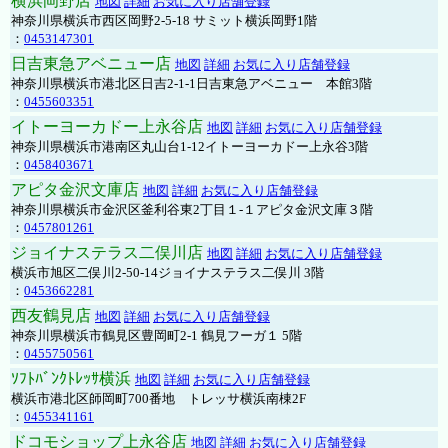
横浜岡野店
地図
詳細
お気に入り店舗登録
神奈川県横浜市西区岡野2-5-18 サミット横浜岡野1階
：
0453147301
日吉東急アベニュー店
地図
詳細
お気に入り店舗登録
神奈川県横浜市港北区日吉2-1-1日吉東急アベニュー 本館3階
：
0455603351
イトーヨーカドー上永谷店
地図
詳細
お気に入り店舗登録
神奈川県横浜市港南区丸山台1-12イトーヨーカドー上永谷3階
：
0458403671
アピタ金沢文庫店
地図
詳細
お気に入り店舗登録
神奈川県横浜市金沢区釜利谷東2丁目１-１アピタ金沢文庫３階
：
0457801261
ジョイナステラス二俣川店
地図
詳細
お気に入り店舗登録
横浜市旭区二俣川2-50-14ジョイナステラス二俣川 3階
：
0453662281
西友鶴見店
地図
詳細
お気に入り店舗登録
神奈川県横浜市鶴見区豊岡町2-1 鶴見フーガ１ 5階
：
0455750561
ｿﾌﾄﾊﾞﾝｸﾄﾚｯｻ横浜
地図
詳細
お気に入り店舗登録
横浜市港北区師岡町700番地 トレッサ横浜南棟2F
：
0455341161
ドコモショップ上永谷店
地図
詳細
お気に入り店舗登録