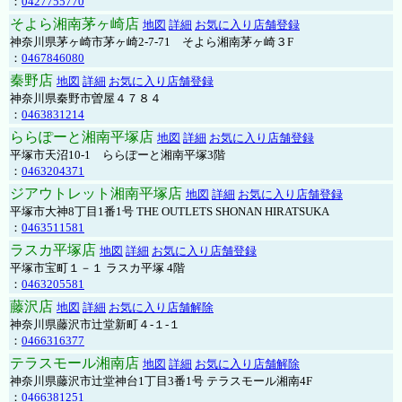
：
0427755770
そよら湘南茅ヶ崎店
地図
詳細
お気に入り店舗登録
神奈川県茅ヶ崎市茅ヶ崎2‐7‐71 そよら湘南茅ヶ崎３F
：
0467846080
秦野店
地図
詳細
お気に入り店舗登録
神奈川県秦野市曽屋４７８４
：
0463831214
ららぽーと湘南平塚店
地図
詳細
お気に入り店舗登録
平塚市天沼10-1 ららぽーと湘南平塚3階
：
0463204371
ジアウトレット湘南平塚店
地図
詳細
お気に入り店舗登録
平塚市大神8丁目1番1号 THE OUTLETS SHONAN HIRATSUKA
：
0463511581
ラスカ平塚店
地図
詳細
お気に入り店舗登録
平塚市宝町１－１ ラスカ平塚 4階
：
0463205581
藤沢店
地図
詳細
お気に入り店舗解除
神奈川県藤沢市辻堂新町４-１-１
：
0466316377
テラスモール湘南店
地図
詳細
お気に入り店舗解除
神奈川県藤沢市辻堂神台1丁目3番1号 テラスモール湘南4F
：
0466381251