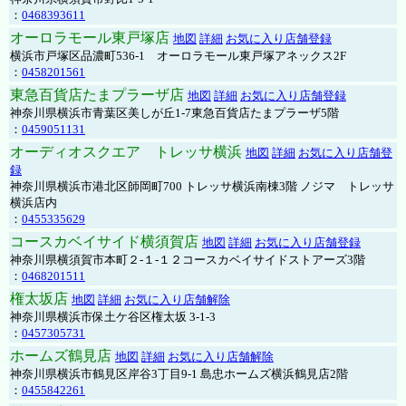
：
0468393611
オーロラモール東戸塚店
地図
詳細
お気に入り店舗登録
横浜市戸塚区品濃町536-1 オーロラモール東戸塚アネックス2F
：
0458201561
東急百貨店たまプラーザ店
地図
詳細
お気に入り店舗登録
神奈川県横浜市青葉区美しが丘1-7東急百貨店たまプラーザ5階
：
0459051131
オーディオスクエア トレッサ横浜
地図
詳細
お気に入り店舗登
録
神奈川県横浜市港北区師岡町700 トレッサ横浜南棟3階 ノジマ トレッサ
横浜店内
：
0455335629
コースカベイサイド横須賀店
地図
詳細
お気に入り店舗登録
神奈川県横須賀市本町２-１-１２コースカベイサイドストアーズ3階
：
0468201511
権太坂店
地図
詳細
お気に入り店舗解除
神奈川県横浜市保土ケ谷区権太坂 3-1-3
：
0457305731
ホームズ鶴見店
地図
詳細
お気に入り店舗解除
神奈川県横浜市鶴見区岸谷3丁目9-1 島忠ホームズ横浜鶴見店2階
：
0455842261