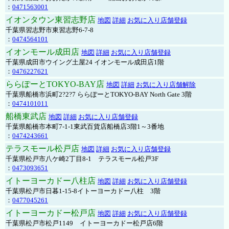
：
0471563001
イオンタウン東習志野店
地図
詳細
お気に入り店舗登録
千葉県習志野市東習志野6-7-8
：
0474564101
イオンモール成田店
地図
詳細
お気に入り店舗登録
千葉県成田市ウイング土屋24 イオンモール成田店1階
：
0476227621
ららぽーとTOKYO-BAY店
地図
詳細
お気に入り店舗解除
千葉県船橋市浜町2?2?7 ららぽーとTOKYO-BAY North Gate 3階
：
0474101011
船橋東武店
地図
詳細
お気に入り店舗登録
千葉県船橋市本町7-1-1東武百貨店船橋店3階1～3番地
：
0474243661
テラスモール松戸店
地図
詳細
お気に入り店舗登録
千葉県松戸市八ケ崎2丁目8-1 テラスモール松戸3F
：
0473093651
イトーヨーカドー八柱店
地図
詳細
お気に入り店舗登録
千葉県松戸市日暮1-15-8イトーヨーカドー八柱 3階
：
0477045261
イトーヨーカドー松戸店
地図
詳細
お気に入り店舗登録
千葉県松戸市松戸1149 イトーヨーカドー松戸店6階