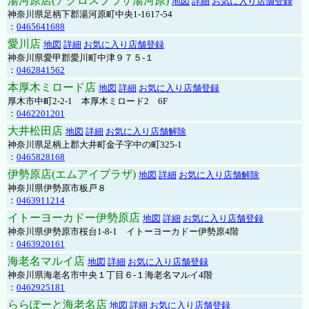
湯河原店(アクロスプラザ湯河原)
地図
詳細
お気に入り店舗登録
神奈川県足柄下郡湯河原町中央1-1617-54
：
0465641688
愛川店
地図
詳細
お気に入り店舗登録
神奈川県愛甲郡愛川町中津９７５-１
：
0462841562
本厚木ミロード店
地図
詳細
お気に入り店舗登録
厚木市中町2-2-1 本厚木ミロード2 6F
：
0462201201
大井松田店
地図
詳細
お気に入り店舗解除
神奈川県足柄上郡大井町金子字中の町325-1
：
0465828168
伊勢原店(エムアイプラザ)
地図
詳細
お気に入り店舗解除
神奈川県伊勢原市板戸８
：
0463911214
イトーヨーカドー伊勢原店
地図
詳細
お気に入り店舗登録
神奈川県伊勢原市桜台1-8-1 イトーヨーカドー伊勢原4階
：
0463920161
海老名マルイ店
地図
詳細
お気に入り店舗登録
神奈川県海老名市中央１丁目６-１海老名マルイ4階
：
0462925181
ららぽーと海老名店
地図
詳細
お気に入り店舗登録