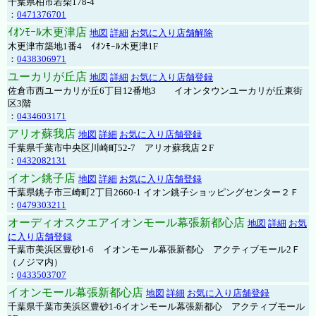
千葉県柏市若柴178-4
：
0471376701
ｲｵﾝﾓｰﾙ木更津店
地図
詳細
お気に入り店舗解除
木更津市築地1番4 ｲｵﾝﾓｰﾙ木更津1F
：
0438306971
ユーカリが丘店
地図
詳細
お気に入り店舗登録
佐倉市西ユーカリが丘6丁目12番地3 イオンタウンユーカリが丘東街
区3階
：
0434603171
アリオ蘇我店
地図
詳細
お気に入り店舗登録
千葉県千葉市中央区川崎町52-7 アリオ蘇我店２F
：
0432082131
イオン銚子店
地図
詳細
お気に入り店舗登録
千葉県銚子市三崎町2丁目2660-1 イオン銚子ショッピングセンター２Ｆ
：
0479303211
オーディオスクエアイオンモール幕張新都心店
地図
詳細
お気
に入り店舗登録
千葉市美浜区豊砂1-6 イオンモール幕張新都心 アクティブモール2Ｆ
（ノジマ内）
：
0433503707
イオンモール幕張新都心店
地図
詳細
お気に入り店舗登録
千葉県千葉市美浜区豊砂1-6イオンモール幕張新都心 アクティブモール