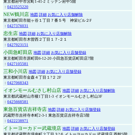
東京都府中市宮町1-41-2 ミッテン府中5階
：
0423525220
NEW鶴川店
地図
詳細
お気に入り店舗解除
東京都町田市能ヶ谷１丁目７番５号 神栄ビル２F
：
0427376031
忠生店
地図
詳細
お気に入り店舗解除
東京都町田市木曽西２丁目１７-２１
：
0427923151
小田急町田店
地図
詳細
お気に入り店舗登録
東京都町田市原町田6-12-20 小田急百貨店町田店7階
：
0427105581
三和小川店
地図
詳細
お気に入り店舗登録
東京都町田市金森４丁目１?２ 2F
：
0427068343
イオンモールむさし村山店
地図
詳細
お気に入り店舗解除
東京都武蔵村山市榎1丁目1-3 イオンモールむさし村山3F
：
0425668581
東急百貨店吉祥寺店
地図
詳細
お気に入り店舗登録
武蔵野市吉祥寺本町2-3-1 東急百貨店吉祥寺店5階
：
0422238971
イトーヨーカドー武蔵境店
地図
詳細
お気に入り店舗登録
東京都武蔵野市境南町２丁目３?６ イトーヨーカドー 武蔵境店 西館5階