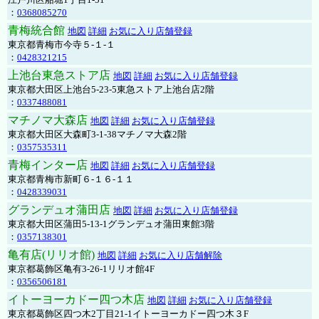
：
0368085270
青梅統合館
地図
詳細
お気に入り店舗登録
東京都青梅市今寺５-１-１
：
0428321215
上池台東急ストア店
地図
詳細
お気に入り店舗登録
東京都大田区上池台5-23-5東急ストア上池台店2階
：
0337488081
マチノマ大森店
地図
詳細
お気に入り店舗登録
東京都大田区大森町3-1-38マチノマ大森2階
：
0357535311
青梅インター店
地図
詳細
お気に入り店舗登録
東京都青梅市新町６-１６-１１
：
0428339031
グランデュオ蒲田店
地図
詳細
お気に入り店舗登録
東京都大田区蒲田5-13-1グランデュオ蒲田東館3階
：
0357138301
亀有店(リリオ館)
地図
詳細
お気に入り店舗解除
東京都葛飾区亀有3-26-1リリオ館4F
：
0356506181
イトーヨーカドー四つ木店
地図
詳細
お気に入り店舗登録
東京都葛飾区四つ木2丁目21-1イトーヨーカドー四つ木３F