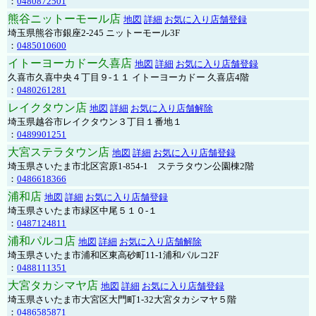
：
0480872501
熊谷ニットーモール店
地図
詳細
お気に入り店舗登録
埼玉県熊谷市銀座2-245 ニットーモール3F
：
0485010600
イトーヨーカドー久喜店
地図
詳細
お気に入り店舗登録
久喜市久喜中央４丁目９-１１ イトーヨーカドー 久喜店4階
：
0480261281
レイクタウン店
地図
詳細
お気に入り店舗解除
埼玉県越谷市レイクタウン３丁目１番地１
：
0489901251
大宮ステラタウン店
地図
詳細
お気に入り店舗登録
埼玉県さいたま市北区宮原1-854-1 ステラタウン公園棟2階
：
0486618366
浦和店
地図
詳細
お気に入り店舗登録
埼玉県さいたま市緑区中尾５１０-１
：
0487124811
浦和パルコ店
地図
詳細
お気に入り店舗解除
埼玉県さいたま市浦和区東高砂町11-1浦和パルコ2F
：
0488111351
大宮タカシマヤ店
地図
詳細
お気に入り店舗登録
埼玉県さいたま市大宮区大門町1-32大宮タカシマヤ５階
：
0486585871