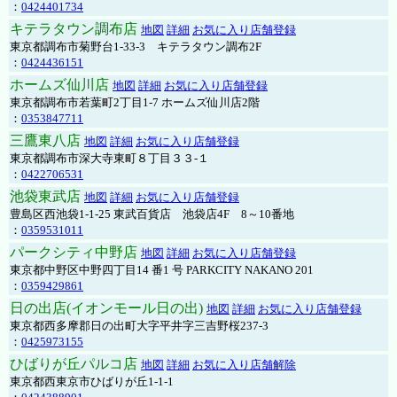
：
0424401734
キテラタウン調布店
地図
詳細
お気に入り店舗登録
東京都調布市菊野台1-33-3 キテラタウン調布2F
：
0424436151
ホームズ仙川店
地図
詳細
お気に入り店舗登録
東京都調布市若葉町2丁目1-7 ホームズ仙川店2階
：
0353847711
三鷹東八店
地図
詳細
お気に入り店舗登録
東京都調布市深大寺東町８丁目３３-１
：
0422706531
池袋東武店
地図
詳細
お気に入り店舗登録
豊島区西池袋1-1-25 東武百貨店 池袋店4F 8～10番地
：
0359531011
パークシティ中野店
地図
詳細
お気に入り店舗登録
東京都中野区中野四丁目14 番1 号 PARKCITY NAKANO 201
：
0359429861
日の出店(イオンモール日の出)
地図
詳細
お気に入り店舗登録
東京都西多摩郡日の出町大字平井字三吉野桜237-3
：
0425973155
ひばりが丘パルコ店
地図
詳細
お気に入り店舗解除
東京都西東京市ひばりが丘1-1-1