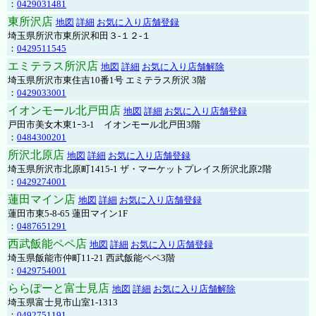
：
0429031481
東所沢店
地図
詳細
お気に入り店舗登録
埼玉県所沢市東所沢和田３-１２-１
：
0429511545
エミテラス所沢店
地図
詳細
お気に入り店舗解除
埼玉県所沢市東住吉10番1号 エミテラス所沢 3階
：
0429033001
イオンモール北戸田店
地図
詳細
お気に入り店舗登録
戸田市美女木東1ｰ3‐1 イオンモール北戸田3階
：
0484300201
所沢北原店
地図
詳細
お気に入り店舗登録
埼玉県所沢市北原町1415-1 ザ・マーケットプレイス所沢北原2階
：
0429274001
蓮田マイン店
地図
詳細
お気に入り店舗登録
蓮田市東5-8-65 蓮田マイン1F
：
0487651291
西武飯能ペペ店
地図
詳細
お気に入り店舗登録
埼玉県飯能市仲町11-21 西武飯能ペペ3階
：
0429754001
ららぽーと富士見店
地図
詳細
お気に入り店舗解除
埼玉県富士見市山室1-1313
：
0492751191