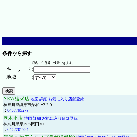
条件から探す
店名、住所等で検索できます。
キーワード
:
地域
:
NEW綾瀬店
地図
詳細
お気に入り店舗登録
神奈川県綾瀬市深谷上2-3-9
：
0467795279
厚木本店
地図
詳細
お気に入り店舗登録
神奈川県厚木市岡田3005
：
0462201721