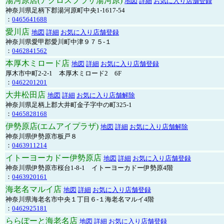
湯河原店(アクロスプラザ湯河原)
地図
詳細
お気に入り店舗登録
神奈川県足柄下郡湯河原町中央1-1617-54
：
0465641688
愛川店
地図
詳細
お気に入り店舗登録
神奈川県愛甲郡愛川町中津９７５-１
：
0462841562
本厚木ミロード店
地図
詳細
お気に入り店舗登録
厚木市中町2-2-1 本厚木ミロード2 6F
：
0462201201
大井松田店
地図
詳細
お気に入り店舗解除
神奈川県足柄上郡大井町金子字中の町325-1
：
0465828168
伊勢原店(エムアイプラザ)
地図
詳細
お気に入り店舗解除
神奈川県伊勢原市板戸８
：
0463911214
イトーヨーカドー伊勢原店
地図
詳細
お気に入り店舗登録
神奈川県伊勢原市桜台1-8-1 イトーヨーカドー伊勢原4階
：
0463920161
海老名マルイ店
地図
詳細
お気に入り店舗登録
神奈川県海老名市中央１丁目６-１海老名マルイ4階
：
0462925181
ららぽーと海老名店
地図
詳細
お気に入り店舗登録