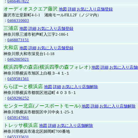
：
0466467822
オーディオスクエア藤沢
地図
詳細
お気に入り店舗登録
藤沢市辻堂新町4-1-1 湘南モールFILL2F（ノジマ内）
：
0466310603
三浦店
地図
詳細
お気に入り店舗登録
神奈川県三浦市初声町入江字2-186-1
：
0468873151
大和店
地図
詳細
お気に入り店舗登録
神奈川県大和市深見台1-1-18
：
0462005021
横浜四季の森店(横浜四季の森フォレオ)
地図
詳細
お気に入り店舗
神奈川県横浜市旭区上白根３-４１-１
：
0459581561
ららぽーと横浜店
地図
詳細
お気に入り店舗解除
神奈川県横浜市都筑区池辺町４０３５-１
：
0459296252
センター北店(ノースポートモール)
地図
詳細
お気に入り店舗解除
神奈川県横浜市都筑区中川中央１-25-１
：
0459147661
トレッサ横浜店
地図
詳細
お気に入り店舗解除
神奈川県横浜市港北区師岡町700番地
：
0455335631