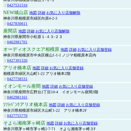
：
0427531516
NEW城山店
地図
詳細
お気に入り店舗解除
神奈川県相模原市緑区向原4-2-3
：
0427830611
座間店
地図
詳細
お気に入り店舗解除
神奈川県座間市小松原１-４３-２３
：
0462981701
オーディオスクエア相模原
地図
詳細
お気に入り店舗登録
神奈川県相模原市中央区横山1-1-1 ノジマ相模原本店内
：
0427301326
アリオ橋本店
地図
詳細
お気に入り店舗登録
相模原市緑区大山町1-22 アリオ橋本2階
：
0427758531
イオンモール座間
地図
詳細
お気に入り店舗登録
神奈川県座間市広野台2丁目10-4 イオンモール座間3階
：
0462981161
ｿﾌﾄﾊﾞﾝｸアリオ橋本店
地図
詳細
お気に入り店舗登録
神奈川県相模原市緑区大山町1-22 アリオ橋本2F
：
0427755770
そよら湘南茅ヶ崎店
地図
詳細
お気に入り店舗登録
神奈川県茅ヶ崎市茅ヶ崎2‐7‐71 そよら湘南茅ヶ崎３F