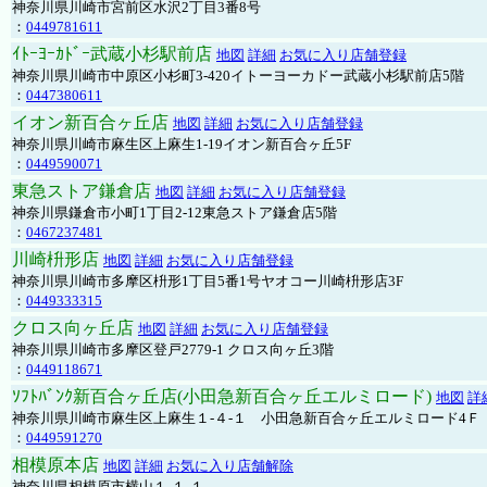
神奈川県川崎市宮前区水沢2丁目3番8号
：
0449781611
ｲﾄｰﾖｰｶﾄﾞｰ武蔵小杉駅前店
地図
詳細
お気に入り店舗登録
神奈川県川崎市中原区小杉町3-420イトーヨーカドー武蔵小杉駅前店5階
：
0447380611
イオン新百合ヶ丘店
地図
詳細
お気に入り店舗登録
神奈川県川崎市麻生区上麻生1-19イオン新百合ヶ丘5F
：
0449590071
東急ストア鎌倉店
地図
詳細
お気に入り店舗登録
神奈川県鎌倉市小町1丁目2-12東急ストア鎌倉店5階
：
0467237481
川崎枡形店
地図
詳細
お気に入り店舗登録
神奈川県川崎市多摩区枡形1丁目5番1号ヤオコー川崎枡形店3F
：
0449333315
クロス向ヶ丘店
地図
詳細
お気に入り店舗登録
神奈川県川崎市多摩区登戸2779-1 クロス向ヶ丘3階
：
0449118671
ｿﾌﾄﾊﾞﾝｸ新百合ヶ丘店(小田急新百合ヶ丘エルミロード)
地図
詳
神奈川県川崎市麻生区上麻生１-４-１ 小田急新百合ヶ丘エルミロード4Ｆ
：
0449591270
相模原本店
地図
詳細
お気に入り店舗解除
神奈川県相模原市横山１-１-１