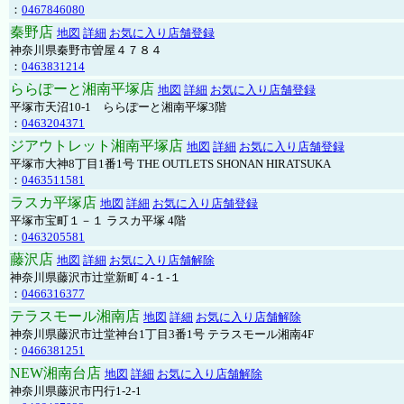
：
0467846080
秦野店
地図
詳細
お気に入り店舗登録
神奈川県秦野市曽屋４７８４
：
0463831214
ららぽーと湘南平塚店
地図
詳細
お気に入り店舗登録
平塚市天沼10-1 ららぽーと湘南平塚3階
：
0463204371
ジアウトレット湘南平塚店
地図
詳細
お気に入り店舗登録
平塚市大神8丁目1番1号 THE OUTLETS SHONAN HIRATSUKA
：
0463511581
ラスカ平塚店
地図
詳細
お気に入り店舗登録
平塚市宝町１－１ ラスカ平塚 4階
：
0463205581
藤沢店
地図
詳細
お気に入り店舗解除
神奈川県藤沢市辻堂新町４-１-１
：
0466316377
テラスモール湘南店
地図
詳細
お気に入り店舗解除
神奈川県藤沢市辻堂神台1丁目3番1号 テラスモール湘南4F
：
0466381251
NEW湘南台店
地図
詳細
お気に入り店舗解除
神奈川県藤沢市円行1-2-1