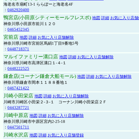
海老名市扇町13-1 ららぽーと海老名4F
：
0462920400
鴨宮店(小田原シティーモールフレスポ)
地図
詳細
お気に入り店舗
神奈川県小田原市前川１２０
：
0465452345
宮前店
地図
詳細
お気に入り店舗解除
神奈川県川崎市宮前区馬絹1丁目9番地5号
：
0448718371
マルイファミリー溝口店
地図
詳細
お気に入り店舗解除
神奈川県川崎市高津区溝口１-４-１
：
0448222525
鎌倉店(コーナン鎌倉大船モール)
地図
詳細
お気に入り店舗解除
神奈川県鎌倉市岡本１１８８番地１
：
0467421422
川崎小田栄店
地図
詳細
お気に入り店舗解除
川崎市川崎区小田栄２‐３‐１ コーナン川崎小田栄店２Ｆ
：
0443287721
川崎中原店
地図
詳細
お気に入り店舗解除
神奈川県川崎市中原区宮内2-25-18
：
0447501711
川崎水沢店
地図
詳細
お気に入り店舗登録