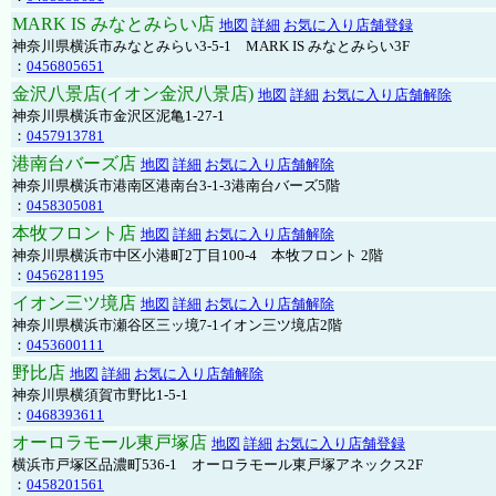
MARK IS みなとみらい店
地図
詳細
お気に入り店舗登録
神奈川県横浜市みなとみらい3-5-1 MARK IS みなとみらい3F
：
0456805651
金沢八景店(イオン金沢八景店)
地図
詳細
お気に入り店舗解除
神奈川県横浜市金沢区泥亀1-27-1
：
0457913781
港南台バーズ店
地図
詳細
お気に入り店舗解除
神奈川県横浜市港南区港南台3-1-3港南台バーズ5階
：
0458305081
本牧フロント店
地図
詳細
お気に入り店舗解除
神奈川県横浜市中区小港町2丁目100-4 本牧フロント 2階
：
0456281195
イオン三ツ境店
地図
詳細
お気に入り店舗解除
神奈川県横浜市瀬谷区三ッ境7-1イオン三ツ境店2階
：
0453600111
野比店
地図
詳細
お気に入り店舗解除
神奈川県横須賀市野比1-5-1
：
0468393611
オーロラモール東戸塚店
地図
詳細
お気に入り店舗登録
横浜市戸塚区品濃町536-1 オーロラモール東戸塚アネックス2F
：
0458201561