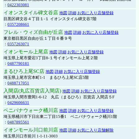
：
0422303081
イオンスタイル碑文谷店
地図
詳細
お気に入り店舗登録
目黒区碑文谷４丁目１-１ イオンスタイル碑文谷7階
：
0357208661
フレル・ウィズ自由が丘店
地図
詳細
お気に入り店舗登録
東京都目黒区自由が丘１丁目６番９号
：
0357263071
イオンモール上尾店
地図
詳細
お気に入り店舗登録
埼玉県上尾市愛宕3丁目8-１号イオンモール上尾２階
：
0487790181
まるひろ上尾SC店
地図
詳細
お気に入り店舗登録
埼玉県上尾市宮本町1-1 まるひろ上尾SC店5階
：
0488717051
入間店(丸広百貨店入間店)
地図
詳細
お気に入り店舗登録
埼玉県入間市豊岡1-6-12 丸広（まるひろ）百貨店 入間店５F
：
0429606631
ベニバナウォーク桶川店
地図
詳細
お気に入り店舗登録
埼玉県桶川市下日出東二丁目15番1 ベニバナウォーク桶川1階
：
0487895561
イオンモール川口前川店
地図
詳細
お気に入り店舗解除
埼玉県川口市前川 1-1-11-3003