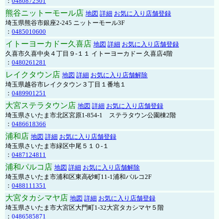
：
0480872501
熊谷ニットーモール店
地図
詳細
お気に入り店舗登録
埼玉県熊谷市銀座2-245 ニットーモール3F
：
0485010600
イトーヨーカドー久喜店
地図
詳細
お気に入り店舗登録
久喜市久喜中央４丁目９-１１ イトーヨーカドー 久喜店4階
：
0480261281
レイクタウン店
地図
詳細
お気に入り店舗解除
埼玉県越谷市レイクタウン３丁目１番地１
：
0489901251
大宮ステラタウン店
地図
詳細
お気に入り店舗登録
埼玉県さいたま市北区宮原1-854-1 ステラタウン公園棟2階
：
0486618366
浦和店
地図
詳細
お気に入り店舗登録
埼玉県さいたま市緑区中尾５１０-１
：
0487124811
浦和パルコ店
地図
詳細
お気に入り店舗解除
埼玉県さいたま市浦和区東高砂町11-1浦和パルコ2F
：
0488111351
大宮タカシマヤ店
地図
詳細
お気に入り店舗登録
埼玉県さいたま市大宮区大門町1-32大宮タカシマヤ５階
：
0486585871