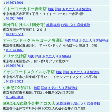
：
0356715901
イトーヨーカドー赤羽店
地図
詳細
お気に入り店舗登録
東京都北区赤羽西１丁目７-１イトーヨーカドー赤羽5階
：
0359247691
国分寺店(セレオ国分寺)
地図
詳細
お気に入り店舗解除
東京都国分寺市南町３-２０-３
：
0423266511
アーバンドック ららぽーと豊洲店
地図
詳細
お気に入り店舗登録
東京都江東区豊洲2-2-1 アーバンドック ららぽーと豊洲３ 3階
：
0351441660
アリオ北砂店
地図
詳細
お気に入り店舗解除
東京都江東区北砂2丁目17番1号アリオ北砂2F
：
0356537611
イオンフードスタイル小平店
地図
詳細
お気に入り店舗登録
東京都小平市小川東町2丁目12-1 イオンフードスタイル小平2階
：
0423485821
小田急OX狛江店
地図
詳細
お気に入り店舗登録
東京都狛江市元和泉1丁目2-1小田急OX狛江店2階
：
0354977031
SOCOLA武蔵小金井クロス店
地図
詳細
お気に入り店舗登録
東京都小金井市本町6-2-30 SOCOLA武蔵小金井クロス3階