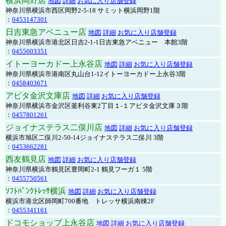
横浜岡野店
地図
詳細
お気に入り店舗登録
神奈川県横浜市西区岡野2-5-18 サミット横浜岡野1階
：
0453147301
日吉東急アベニュー店
地図
詳細
お気に入り店舗登録
神奈川県横浜市港北区日吉2-1-1日吉東急アベニュー 本館3階
：
0455603351
イトーヨーカドー上永谷店
地図
詳細
お気に入り店舗登録
神奈川県横浜市港南区丸山台1-12イトーヨーカドー上永谷3階
：
0458403671
アピタ金沢文庫店
地図
詳細
お気に入り店舗登録
神奈川県横浜市金沢区釜利谷東2丁目１-１アピタ金沢文庫３階
：
0457801261
ジョイナステラス二俣川店
地図
詳細
お気に入り店舗登録
横浜市旭区二俣川2-50-14ジョイナステラス二俣川 3階
：
0453662281
西友鶴見店
地図
詳細
お気に入り店舗登録
神奈川県横浜市鶴見区豊岡町2-1 鶴見フーガ１ 5階
：
0455750561
ｿﾌﾄﾊﾞﾝｸﾄﾚｯｻ横浜
地図
詳細
お気に入り店舗登録
横浜市港北区師岡町700番地 トレッサ横浜南棟2F
：
0455341161
ドコモショップ上永谷店
地図
詳細
お気に入り店舗登録