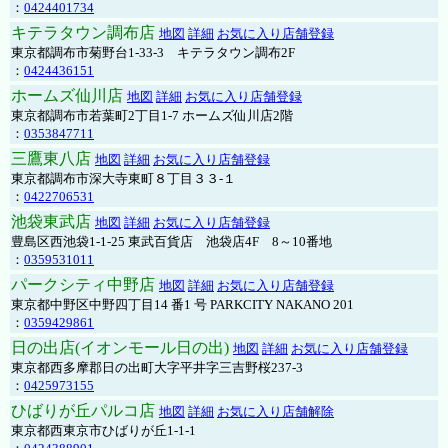
：
0424401734
キテラタウン調布店
地図
詳細
お気に入り店舗登録
東京都調布市菊野台1-33-3 キテラタウン調布2F
：
0424436151
ホームズ仙川店
地図
詳細
お気に入り店舗登録
東京都調布市若葉町2丁目1-7 ホームズ仙川店2階
：
0353847711
三鷹東八店
地図
詳細
お気に入り店舗登録
東京都調布市深大寺東町８丁目３３-１
：
0422706531
池袋東武店
地図
詳細
お気に入り店舗登録
豊島区西池袋1-1-25 東武百貨店 池袋店4F 8～10番地
：
0359531011
パークシティ中野店
地図
詳細
お気に入り店舗登録
東京都中野区中野四丁目14 番1 号 PARKCITY NAKANO 201
：
0359429861
日の出店(イオンモール日の出)
地図
詳細
お気に入り店舗登録
東京都西多摩郡日の出町大字平井字三吉野桜237-3
：
0425973155
ひばりが丘パルコ店
地図
詳細
お気に入り店舗解除
東京都西東京市ひばりが丘1-1-1