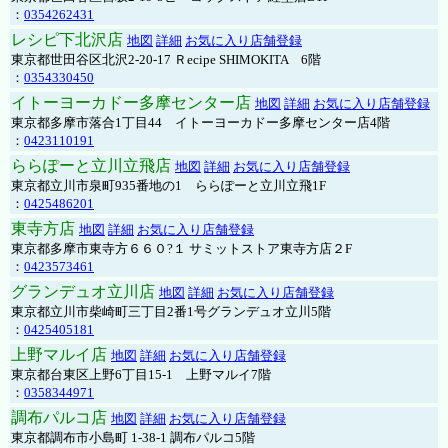
：
0354262431
レシピ下北沢店
地図
詳細
お気に入り店舗登録
東京都世田谷区北沢2-20-17 Ｒecipe SHIMOKITA 6階
：
0354330450
イトーヨーカドー多摩センター店
地図
詳細
お気に入り店舗登録
東京都多摩市落合1丁目44 イトーヨーカドー多摩センター店4階
：
0423110191
ららぽーと立川立飛店
地図
詳細
お気に入り店舗登録
東京都立川市泉町935番地の1 ららぽーと立川立飛1F
：
0425486201
東寺方店
地図
詳細
お気に入り店舗登録
東京都多摩市東寺方６６０?１ サミットストア東寺方店２F
：
0423573461
グランデュオ立川店
地図
詳細
お気に入り店舗登録
東京都立川市柴崎町三丁目2番1号グランデュオ立川5階
：
0425405181
上野マルイ店
地図
詳細
お気に入り店舗登録
東京都台東区上野6丁目15-1 上野マルイ7階
：
0358344971
調布パルコ店
地図
詳細
お気に入り店舗登録
東京都調布市小島町 1-38-1 調布パルコ5階