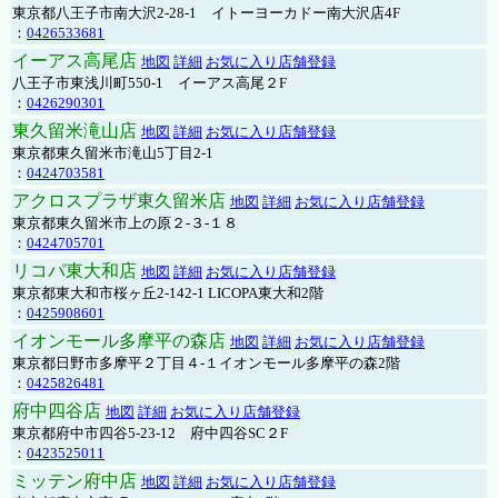
東京都八王子市南大沢2-28-1 イトーヨーカドー南大沢店4F
：
0426533681
イーアス高尾店
地図
詳細
お気に入り店舗登録
八王子市東浅川町550-1 イーアス高尾２F
：
0426290301
東久留米滝山店
地図
詳細
お気に入り店舗登録
東京都東久留米市滝山5丁目2-1
：
0424703581
アクロスプラザ東久留米店
地図
詳細
お気に入り店舗登録
東京都東久留米市上の原２-３-１８
：
0424705701
リコパ東大和店
地図
詳細
お気に入り店舗登録
東京都東大和市桜ヶ丘2-142-1 LICOPA東大和2階
：
0425908601
イオンモール多摩平の森店
地図
詳細
お気に入り店舗登録
東京都日野市多摩平２丁目４-１イオンモール多摩平の森2階
：
0425826481
府中四谷店
地図
詳細
お気に入り店舗登録
東京都府中市四谷5-23-12 府中四谷SC２F
：
0423525011
ミッテン府中店
地図
詳細
お気に入り店舗登録