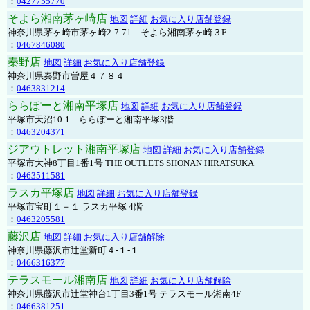
：
0427755770
そよら湘南茅ヶ崎店
地図
詳細
お気に入り店舗登録
神奈川県茅ヶ崎市茅ヶ崎2‐7‐71 そよら湘南茅ヶ崎３F
：
0467846080
秦野店
地図
詳細
お気に入り店舗登録
神奈川県秦野市曽屋４７８４
：
0463831214
ららぽーと湘南平塚店
地図
詳細
お気に入り店舗登録
平塚市天沼10-1 ららぽーと湘南平塚3階
：
0463204371
ジアウトレット湘南平塚店
地図
詳細
お気に入り店舗登録
平塚市大神8丁目1番1号 THE OUTLETS SHONAN HIRATSUKA
：
0463511581
ラスカ平塚店
地図
詳細
お気に入り店舗登録
平塚市宝町１－１ ラスカ平塚 4階
：
0463205581
藤沢店
地図
詳細
お気に入り店舗解除
神奈川県藤沢市辻堂新町４-１-１
：
0466316377
テラスモール湘南店
地図
詳細
お気に入り店舗解除
神奈川県藤沢市辻堂神台1丁目3番1号 テラスモール湘南4F
：
0466381251