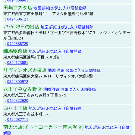
：
0424388901
田無アスタ店
地図
詳細
お気に入り店舗登録
東京都西東京市田無町2-1-1 アスタ田無専門店棟2階
：
0424606121
ｿﾌﾄﾊﾞﾝｸ日の出店
地図
詳細
お気に入り店舗解除
東京都西多摩郡日の出町大字平井字三吉野桜木237-3 ノジマイオンモー
ル日の出2Ｆ
：
0425888729
練馬駅前店
地図
詳細
お気に入り店舗登録
東京都練馬区練馬1丁目3-10 2階
：
0359123081
リヴィンオズ大泉店
地図
詳細
お気に入り店舗登録
東京都練馬区東大泉2-10-11 リヴィンオズ大泉4階
：
0359355972
八王子みなみ野店
地図
詳細
お気に入り店舗登録
東京都八王子市みなみ野１丁目２-１
：
0426322620
西八王子店
地図
詳細
お気に入り店舗解除
東京都八王子市並木町35-1
：
0426687711
南大沢店(イトーヨーカドー南大沢店)
地図
詳細
お気に入り店舗
解除