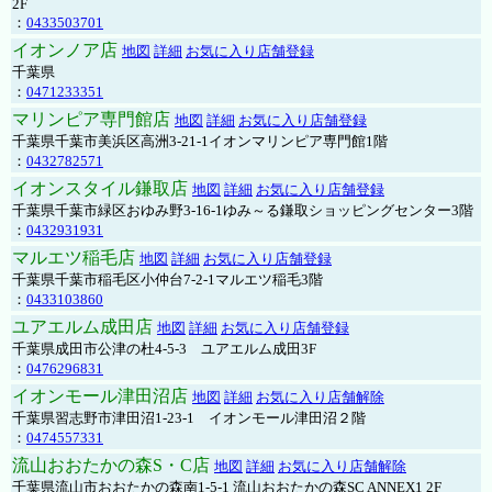
2F
：
0433503701
イオンノア店
地図
詳細
お気に入り店舗登録
千葉県
：
0471233351
マリンピア専門館店
地図
詳細
お気に入り店舗登録
千葉県千葉市美浜区高洲3-21-1イオンマリンピア専門館1階
：
0432782571
イオンスタイル鎌取店
地図
詳細
お気に入り店舗登録
千葉県千葉市緑区おゆみ野3-16-1ゆみ～る鎌取ショッピングセンター3階
：
0432931931
マルエツ稲毛店
地図
詳細
お気に入り店舗登録
千葉県千葉市稲毛区小仲台7-2-1マルエツ稲毛3階
：
0433103860
ユアエルム成田店
地図
詳細
お気に入り店舗登録
千葉県成田市公津の杜4-5-3 ユアエルム成田3F
：
0476296831
イオンモール津田沼店
地図
詳細
お気に入り店舗解除
千葉県習志野市津田沼1-23-1 イオンモール津田沼２階
：
0474557331
流山おおたかの森S・C店
地図
詳細
お気に入り店舗解除
千葉県流山市おおたかの森南1-5-1 流山おおたかの森SC ANNEX1 2F