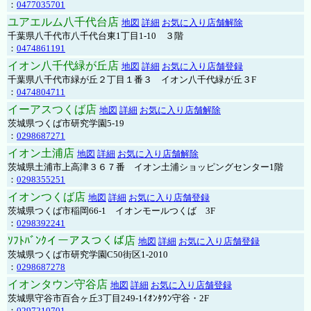
：
0477035701
ユアエルム八千代台店
地図
詳細
お気に入り店舗解除
千葉県八千代市八千代台東1丁目1-10 ３階
：
0474861191
イオン八千代緑が丘店
地図
詳細
お気に入り店舗登録
千葉県八千代市緑が丘２丁目１番３ イオン八千代緑が丘３F
：
0474804711
イーアスつくば店
地図
詳細
お気に入り店舗解除
茨城県つくば市研究学園5-19
：
0298687271
イオン土浦店
地図
詳細
お気に入り店舗解除
茨城県土浦市上高津３６７番 イオン土浦ショッピングセンター1階
：
0298355251
イオンつくば店
地図
詳細
お気に入り店舗登録
茨城県つくば市稲岡66-1 イオンモールつくば 3F
：
0298392241
ｿﾌﾄﾊﾞﾝｸイーアスつくば店
地図
詳細
お気に入り店舗登録
茨城県つくば市研究学園C50街区1-2010
：
0298687278
イオンタウン守谷店
地図
詳細
お気に入り店舗登録
茨城県守谷市百合ヶ丘3丁目249-1ｲｵﾝﾀｳﾝ守谷・2F
：
0297210701