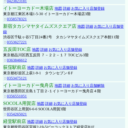
：
0423823181
イトーヨーカドー木場店
地図
詳細
お気に入り店舗登録
東京都江東区木場1-5-30 イトーヨーカドー木場店3階
：
0358578321
新宿タカシマヤタイムズスクエア店
地図
詳細
お気に入り店舗登
録
渋谷区千駄ヶ谷5丁目24番2号 タカシマヤタイムズスクエア本館11階
：
0353627221
五反田TOC店
地図
詳細
お気に入り店舗登録
東京都品川区西五反田 ７－２２－１７ TOCビル3階
：
0363846612
荻窪駅前店
地図
詳細
お気に入り店舗登録
東京都杉並区上萩1-9-1 タウンセブン６F
：
0353475121
イトーヨーカドー曳舟店
地図
詳細
お気に入り店舗解除
東京都墨田区京島１丁目２-１イトーヨーカドー曳舟店４階
：
0356551051
SOCOLA用賀店
地図
詳細
お気に入り店舗登録
世田谷区上用賀6-6-6 SOCOLA用賀3階
：
0354265021
経堂駅前店
地図
詳細
お気に入り店舗登録
東京都世田谷区宮坂2-19-5ピーコックストア経堂店B1F