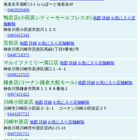
海老名市扇町13-1 ららぽーと海老名4F
：
0462920400
鴨宮店(小田原シティーモールフレスポ)
地図
詳細
お気に入り店
舗解除
神奈川県小田原市前川１２０
：
0465452345
宮前店
地図
詳細
お気に入り店舗解除
神奈川県川崎市宮前区馬絹1丁目9番地5号
：
0448718371
マルイファミリー溝口店
地図
詳細
お気に入り店舗解除
神奈川県川崎市高津区溝口１-４-１
：
0448222525
鎌倉店(コーナン鎌倉大船モール)
地図
詳細
お気に入り店舗解除
神奈川県鎌倉市岡本１１８８番地１
：
0467421422
川崎小田栄店
地図
詳細
お気に入り店舗解除
川崎市川崎区小田栄２‐３‐１ コーナン川崎小田栄店２Ｆ
：
0443287721
川崎中原店
地図
詳細
お気に入り店舗解除
神奈川県川崎市中原区宮内2-25-18
：
0447501711