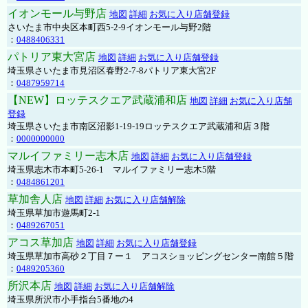
イオンモール与野店
地図
詳細
お気に入り店舗登録
さいたま市中央区本町西5-2-9イオンモール与野2階
：
0488406331
パトリア東大宮店
地図
詳細
お気に入り店舗登録
埼玉県さいたま市見沼区春野2-7-8パトリア東大宮2F
：
0487959714
【NEW】ロッテスクエア武蔵浦和店
地図
詳細
お気に入り店舗
登録
埼玉県さいたま市南区沼影1-19-19ロッテスクエア武蔵浦和店３階
：
0000000000
マルイファミリー志木店
地図
詳細
お気に入り店舗登録
埼玉県志木市本町5-26-1 マルイファミリー志木5階
：
0484861201
草加舎人店
地図
詳細
お気に入り店舗解除
埼玉県草加市遊馬町2-1
：
0489267051
アコス草加店
地図
詳細
お気に入り店舗登録
埼玉県草加市高砂２丁目７ー１ アコスショッピングセンター南館５階
：
0489205360
所沢本店
地図
詳細
お気に入り店舗解除
埼玉県所沢市小手指台5番地の4