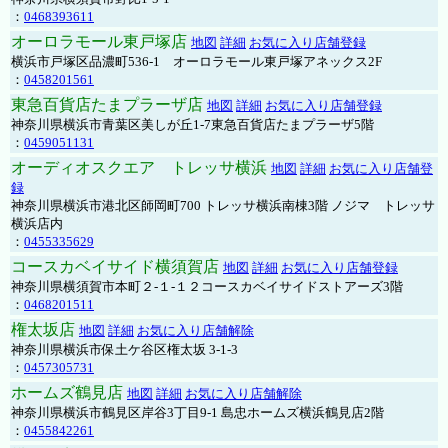
：
0468393611
オーロラモール東戸塚店
地図
詳細
お気に入り店舗登録
横浜市戸塚区品濃町536-1 オーロラモール東戸塚アネックス2F
：
0458201561
東急百貨店たまプラーザ店
地図
詳細
お気に入り店舗登録
神奈川県横浜市青葉区美しが丘1-7東急百貨店たまプラーザ5階
：
0459051131
オーディオスクエア トレッサ横浜
地図
詳細
お気に入り店舗登
録
神奈川県横浜市港北区師岡町700 トレッサ横浜南棟3階 ノジマ トレッサ
横浜店内
：
0455335629
コースカベイサイド横須賀店
地図
詳細
お気に入り店舗登録
神奈川県横須賀市本町２-１-１２コースカベイサイドストアーズ3階
：
0468201511
権太坂店
地図
詳細
お気に入り店舗解除
神奈川県横浜市保土ケ谷区権太坂 3-1-3
：
0457305731
ホームズ鶴見店
地図
詳細
お気に入り店舗解除
神奈川県横浜市鶴見区岸谷3丁目9-1 島忠ホームズ横浜鶴見店2階
：
0455842261