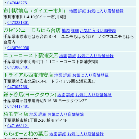
：
0476487751
市川駅前店（ダイエー市川）
地図
詳細
お気に入り店舗登録
市川市市川1-4-10ダイエー市川 6階
：
0473231361
ｿﾌﾄﾊﾞﾝｸユニモちはら台店
地図
詳細
お気に入り店舗登録
千葉県市原市ちはら台西３-４ ユニモちはら台2F ノジマユニモちはら
台店内
：
0436760050
ニューコースト新浦安店
地図
詳細
お気に入り店舗登録
千葉県浦安市明海4丁目1-1ニューコースト新浦安3階
：
0473063401
トライアル西友浦安店
地図
詳細
お気に入り店舗登録
千葉県浦安市北栄1-14-1 トライアル西友浦安店3F
：
0473057661
鎌ヶ谷店(ヨークタウン)
地図
詳細
お気に入り店舗解除
千葉県鎌ヶ谷東道野辺5-16-38 ヨークタウン2F
：
0474417481
柏モディ店
地図
詳細
お気に入り店舗解除
千葉県柏市柏1丁目2-26 柏モディ4F
：
0471668121
ららぽーと柏の葉店
地図
詳細
お気に入り店舗登録