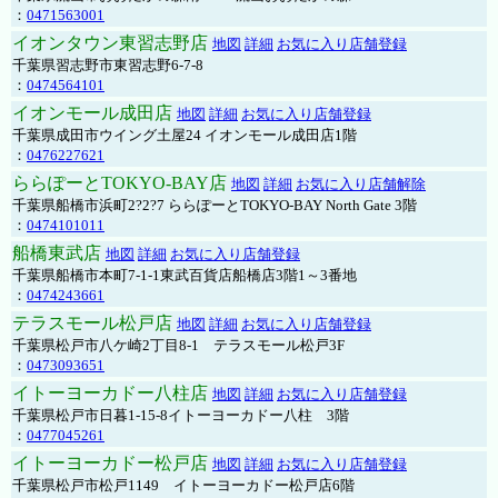
：
0471563001
イオンタウン東習志野店
地図
詳細
お気に入り店舗登録
千葉県習志野市東習志野6-7-8
：
0474564101
イオンモール成田店
地図
詳細
お気に入り店舗登録
千葉県成田市ウイング土屋24 イオンモール成田店1階
：
0476227621
ららぽーとTOKYO-BAY店
地図
詳細
お気に入り店舗解除
千葉県船橋市浜町2?2?7 ららぽーとTOKYO-BAY North Gate 3階
：
0474101011
船橋東武店
地図
詳細
お気に入り店舗登録
千葉県船橋市本町7-1-1東武百貨店船橋店3階1～3番地
：
0474243661
テラスモール松戸店
地図
詳細
お気に入り店舗登録
千葉県松戸市八ケ崎2丁目8-1 テラスモール松戸3F
：
0473093651
イトーヨーカドー八柱店
地図
詳細
お気に入り店舗登録
千葉県松戸市日暮1-15-8イトーヨーカドー八柱 3階
：
0477045261
イトーヨーカドー松戸店
地図
詳細
お気に入り店舗登録
千葉県松戸市松戸1149 イトーヨーカドー松戸店6階