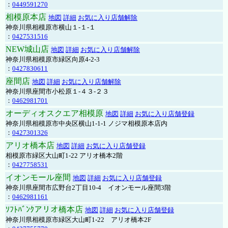
：
0449591270
相模原本店
地図
詳細
お気に入り店舗解除
神奈川県相模原市横山１-１-１
：
0427531516
NEW城山店
地図
詳細
お気に入り店舗解除
神奈川県相模原市緑区向原4-2-3
：
0427830611
座間店
地図
詳細
お気に入り店舗解除
神奈川県座間市小松原１-４３-２３
：
0462981701
オーディオスクエア相模原
地図
詳細
お気に入り店舗登録
神奈川県相模原市中央区横山1-1-1 ノジマ相模原本店内
：
0427301326
アリオ橋本店
地図
詳細
お気に入り店舗登録
相模原市緑区大山町1-22 アリオ橋本2階
：
0427758531
イオンモール座間
地図
詳細
お気に入り店舗登録
神奈川県座間市広野台2丁目10-4 イオンモール座間3階
：
0462981161
ｿﾌﾄﾊﾞﾝｸアリオ橋本店
地図
詳細
お気に入り店舗登録
神奈川県相模原市緑区大山町1-22 アリオ橋本2F