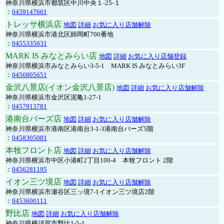
神奈川県横浜市都筑区中川中央１-25-１
：
0459147661
トレッサ横浜店
地図
詳細
お気に入り店舗解除
神奈川県横浜市港北区師岡町700番地
：
0455335631
MARK IS みなとみらい店
地図
詳細
お気に入り店舗登録
神奈川県横浜市みなとみらい3-5-1 MARK IS みなとみらい3F
：
0456805651
金沢八景店(イオン金沢八景店)
地図
詳細
お気に入り店舗解除
神奈川県横浜市金沢区泥亀1-27-1
：
0457913781
港南台バーズ店
地図
詳細
お気に入り店舗解除
神奈川県横浜市港南区港南台3-1-3港南台バーズ5階
：
0458305081
本牧フロント店
地図
詳細
お気に入り店舗解除
神奈川県横浜市中区小港町2丁目100-4 本牧フロント 2階
：
0456281195
イオン三ツ境店
地図
詳細
お気に入り店舗解除
神奈川県横浜市瀬谷区三ッ境7-1イオン三ツ境店2階
：
0453600111
野比店
地図
詳細
お気に入り店舗解除
神奈川県横須賀市野比1-5-1