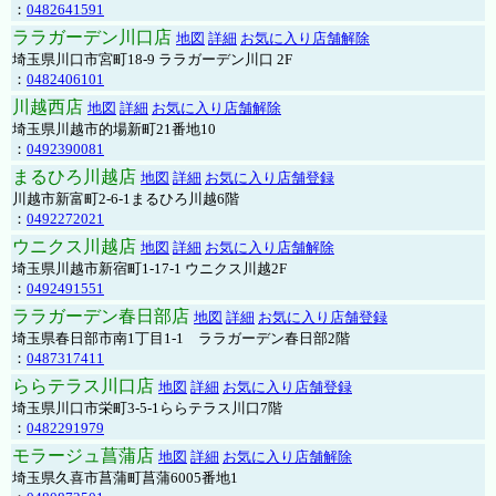
：
0482641591
ララガーデン川口店
地図
詳細
お気に入り店舗解除
埼玉県川口市宮町18-9 ララガーデン川口 2F
：
0482406101
川越西店
地図
詳細
お気に入り店舗解除
埼玉県川越市的場新町21番地10
：
0492390081
まるひろ川越店
地図
詳細
お気に入り店舗登録
川越市新富町2-6-1まるひろ川越6階
：
0492272021
ウニクス川越店
地図
詳細
お気に入り店舗解除
埼玉県川越市新宿町1-17-1 ウニクス川越2F
：
0492491551
ララガーデン春日部店
地図
詳細
お気に入り店舗登録
埼玉県春日部市南1丁目1-1 ララガーデン春日部2階
：
0487317411
ららテラス川口店
地図
詳細
お気に入り店舗登録
埼玉県川口市栄町3-5-1ららテラス川口7階
：
0482291979
モラージュ菖蒲店
地図
詳細
お気に入り店舗解除
埼玉県久喜市菖蒲町菖蒲6005番地1