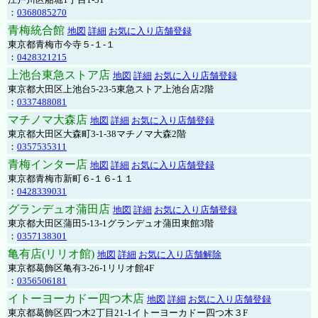
：
0368085270
青梅統合館
地図
詳細
お気に入り店舗登録
東京都青梅市今寺５-１-１
：
0428321215
上池台東急ストア店
地図
詳細
お気に入り店舗登録
東京都大田区上池台5-23-5東急ストア上池台店2階
：
0337488081
マチノマ大森店
地図
詳細
お気に入り店舗登録
東京都大田区大森町3-1-38マチノマ大森2階
：
0357535311
青梅インター店
地図
詳細
お気に入り店舗登録
東京都青梅市新町６-１６-１１
：
0428339031
グランデュオ蒲田店
地図
詳細
お気に入り店舗登録
東京都大田区蒲田5-13-1グランデュオ蒲田東館3階
：
0357138301
亀有店(リリオ館)
地図
詳細
お気に入り店舗解除
東京都葛飾区亀有3-26-1リリオ館4F
：
0356506181
イトーヨーカドー四つ木店
地図
詳細
お気に入り店舗登録
東京都葛飾区四つ木2丁目21-1イトーヨーカドー四つ木３F