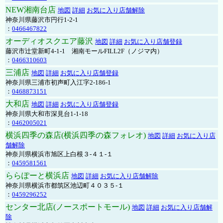
NEW湘南台店
地図
詳細
お気に入り店舗解除
神奈川県藤沢市円行1-2-1
：
0466467822
オーディオスクエア藤沢
地図
詳細
お気に入り店舗登録
藤沢市辻堂新町4-1-1 湘南モールFILL2F（ノジマ内）
：
0466310603
三浦店
地図
詳細
お気に入り店舗登録
神奈川県三浦市初声町入江字2-186-1
：
0468873151
大和店
地図
詳細
お気に入り店舗登録
神奈川県大和市深見台1-1-18
：
0462005021
横浜四季の森店(横浜四季の森フォレオ)
地図
詳細
お気に入り店
舗解除
神奈川県横浜市旭区上白根３-４１-１
：
0459581561
ららぽーと横浜店
地図
詳細
お気に入り店舗解除
神奈川県横浜市都筑区池辺町４０３５-１
：
0459296252
センター北店(ノースポートモール)
地図
詳細
お気に入り店舗解
除