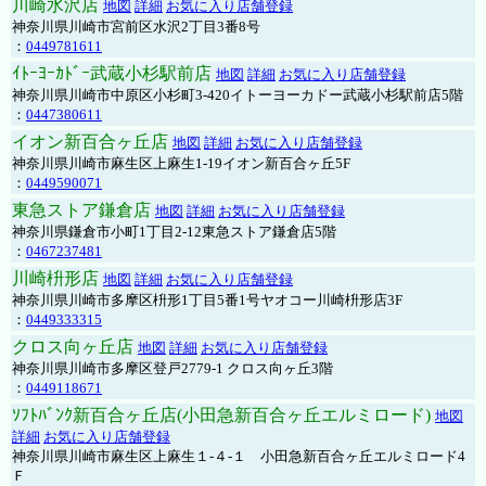
川崎水沢店
地図
詳細
お気に入り店舗登録
神奈川県川崎市宮前区水沢2丁目3番8号
：
0449781611
ｲﾄｰﾖｰｶﾄﾞｰ武蔵小杉駅前店
地図
詳細
お気に入り店舗登録
神奈川県川崎市中原区小杉町3-420イトーヨーカドー武蔵小杉駅前店5階
：
0447380611
イオン新百合ヶ丘店
地図
詳細
お気に入り店舗登録
神奈川県川崎市麻生区上麻生1-19イオン新百合ヶ丘5F
：
0449590071
東急ストア鎌倉店
地図
詳細
お気に入り店舗登録
神奈川県鎌倉市小町1丁目2-12東急ストア鎌倉店5階
：
0467237481
川崎枡形店
地図
詳細
お気に入り店舗登録
神奈川県川崎市多摩区枡形1丁目5番1号ヤオコー川崎枡形店3F
：
0449333315
クロス向ヶ丘店
地図
詳細
お気に入り店舗登録
神奈川県川崎市多摩区登戸2779-1 クロス向ヶ丘3階
：
0449118671
ｿﾌﾄﾊﾞﾝｸ新百合ヶ丘店(小田急新百合ヶ丘エルミロード)
地図
詳細
お気に入り店舗登録
神奈川県川崎市麻生区上麻生１-４-１ 小田急新百合ヶ丘エルミロード4
Ｆ