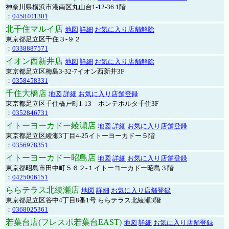
神奈川県横浜市港南区丸山台1-12-36 1階
：
0458401301
北千住マルイ店
地図
詳細
お気に入り店舗解除
東京都足立区千住３-９２
：
0338887571
イオン西新井店
地図
詳細
お気に入り店舗解除
東京都足立区梅島3-32-7イオン西新井3F
：
0358458331
千住大橋店
地図
詳細
お気に入り店舗登録
東京都足立区千住橋戸町1-13 ポンテポルタ千住3F
：
0352846731
イトーヨーカドー綾瀬店
地図
詳細
お気に入り店舗登録
東京都足立区綾瀬3丁目4-25イトーヨーカドー５階
：
0356978351
イトーヨーカドー昭島店
地図
詳細
お気に入り店舗登録
東京都昭島市田中町５６２-１イトーヨーカドー昭島３階
：
0425006151
ららテラス北綾瀬店
地図
詳細
お気に入り店舗登録
東京都足立区谷中4丁目8番1号 ららテラス北綾瀬3階
：
0368025361
若葉台店(フレスポ若葉台EAST)
地図
詳細
お気に入り店舗登録