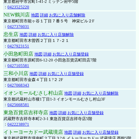
東京都府中市宮町1-41-2 ミッテン府中5階
：
0423525220
NEW鶴川店
地図
詳細
お気に入り店舗解除
東京都町田市能ヶ谷１丁目７番５号 神栄ビル２F
：
0427376031
忠生店
地図
詳細
お気に入り店舗解除
東京都町田市木曽西２丁目１７-２１
：
0427923151
小田急町田店
地図
詳細
お気に入り店舗登録
東京都町田市原町田6-12-20 小田急百貨店町田店7階
：
0427105581
三和小川店
地図
詳細
お気に入り店舗登録
東京都町田市金森４丁目１?２ 2F
：
0427068343
イオンモールむさし村山店
地図
詳細
お気に入り店舗解除
東京都武蔵村山市榎1丁目1-3 イオンモールむさし村山3F
：
0425668581
東急百貨店吉祥寺店
地図
詳細
お気に入り店舗登録
武蔵野市吉祥寺本町2-3-1 東急百貨店吉祥寺店5階
：
0422238971
イトーヨーカドー武蔵境店
地図
詳細
お気に入り店舗登録
東京都武蔵野市境南町２丁目３?６ イトーヨーカドー 武蔵境店 西館5階