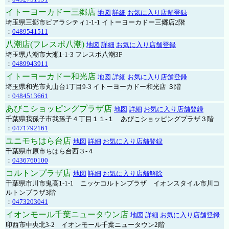
イトーヨーカドー三郷店
地図
詳細
お気に入り店舗登録
埼玉県三郷市ピアラシティ1-1-1 イトーヨーカドー三郷店2階
：
0489541511
八潮店(フレスポ八潮)
地図
詳細
お気に入り店舗登録
埼玉県八潮市大瀬1-1-3 フレスポ八潮3F
：
0489943911
イトーヨーカドー和光店
地図
詳細
お気に入り店舗登録
埼玉県和光市丸山台1丁目9-3 イトーヨーカドー和光店 ３階
：
0484513661
あびこショッピングプラザ店
地図
詳細
お気に入り店舗登録
千葉県我孫子市我孫子４丁目１１-１ あびこショッピングプラザ３階
：
0471792161
ユニモちはら台店
地図
詳細
お気に入り店舗登録
千葉県市原市ちはら台西３-４
：
0436760100
コルトンプラザ店
地図
詳細
お気に入り店舗解除
千葉県市川市鬼高1-1-1 ニッケコルトンプラザ イオンスタイル市川コ
ルトンプラザ3階
：
0473203041
イオンモール千葉ニュータウン店
地図
詳細
お気に入り店舗登録
印西市中央北3-2 イオンモール千葉ニュータウン2階