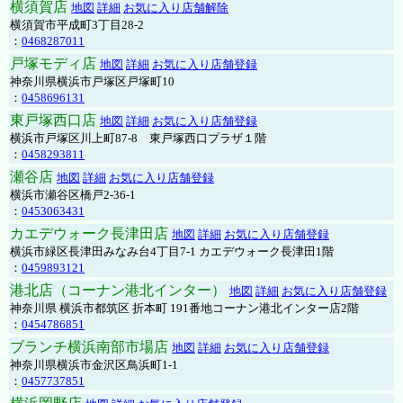
横須賀店
地図
詳細
お気に入り店舗解除
横須賀市平成町3丁目28-2
：
0468287011
戸塚モディ店
地図
詳細
お気に入り店舗登録
神奈川県横浜市戸塚区戸塚町10
：
0458696131
東戸塚西口店
地図
詳細
お気に入り店舗登録
横浜市戸塚区川上町87-8 東戸塚西口プラザ１階
：
0458293811
瀬谷店
地図
詳細
お気に入り店舗登録
横浜市瀬谷区橋戸2-36-1
：
0453063431
カエデウォーク長津田店
地図
詳細
お気に入り店舗登録
横浜市緑区長津田みなみ台4丁目7-1 カエデウォーク長津田1階
：
0459893121
港北店（コーナン港北インター）
地図
詳細
お気に入り店舗登録
神奈川県 横浜市都筑区 折本町 191番地コーナン港北インター店2階
：
0454786851
ブランチ横浜南部市場店
地図
詳細
お気に入り店舗登録
神奈川県横浜市金沢区鳥浜町1-1
：
0457737851