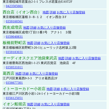
東京都稲城市若葉台2-1-1 フレスポ若葉台EAST2F
：
0423505661
西台店（イオン西台）
地図
詳細
お気に入り店舗登録
東京都板橋区蓮根３-８-１２ イオン西台３F
：
0359160561
西友成増店
地図
詳細
お気に入り店舗登録
東京都板橋区成増3丁目11番3号 アクト1 ３階
：
0359040831
板橋前野町店
地図
詳細
お気に入り店舗登録
東京都板橋区前野町3-20-1ヒューリック志村坂上2階
：
0359183031
オーディオスクエア池袋東武店
地図
詳細
お気に入り店舗登録
東京都豊島区西池袋1-1-25 東武百貨店 池袋店 4F
：
0359531011
葛西店
地図
詳細
お気に入り店舗登録
江戸川区東葛西9-3-3 アリオ葛西店2F
：
0356677301
イトーヨーカドー小岩店
地図
詳細
お気に入り店舗登録
東京都江戸川区西小岩1-24-1イトーヨーカドー小岩5階
：
0356125051
イオン船堀店
地図
詳細
お気に入り店舗登録
江戸川区船堀1丁目1-51