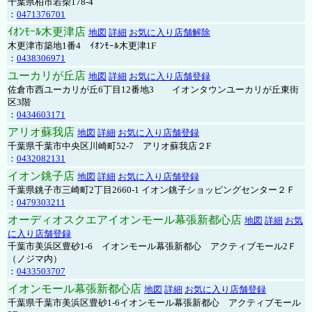
千葉県柏市若柴178-4
：
0471376701
ｲｵﾝﾓｰﾙ木更津店
地図
詳細
お気に入り店舗解除
木更津市築地1番4 ｲｵﾝﾓｰﾙ木更津1F
：
0438306971
ユーカリが丘店
地図
詳細
お気に入り店舗登録
佐倉市西ユーカリが丘6丁目12番地3 イオンタウンユーカリが丘東街
区3階
：
0434603171
アリオ蘇我店
地図
詳細
お気に入り店舗登録
千葉県千葉市中央区川崎町52-7 アリオ蘇我店２F
：
0432082131
イオン銚子店
地図
詳細
お気に入り店舗登録
千葉県銚子市三崎町2丁目2660-1 イオン銚子ショッピングセンター２Ｆ
：
0479303211
オーディオスクエアイオンモール幕張新都心店
地図
詳細
お気
に入り店舗登録
千葉市美浜区豊砂1-6 イオンモール幕張新都心 アクティブモール2Ｆ
（ノジマ内）
：
0433503707
イオンモール幕張新都心店
地図
詳細
お気に入り店舗登録
千葉県千葉市美浜区豊砂1-6イオンモール幕張新都心 アクティブモール