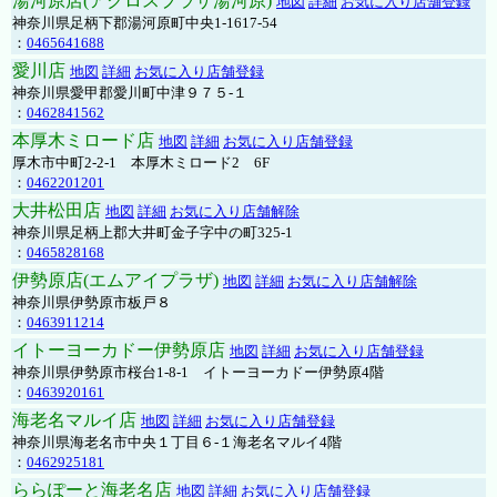
湯河原店(アクロスプラザ湯河原)
地図
詳細
お気に入り店舗登録
神奈川県足柄下郡湯河原町中央1-1617-54
：
0465641688
愛川店
地図
詳細
お気に入り店舗登録
神奈川県愛甲郡愛川町中津９７５-１
：
0462841562
本厚木ミロード店
地図
詳細
お気に入り店舗登録
厚木市中町2-2-1 本厚木ミロード2 6F
：
0462201201
大井松田店
地図
詳細
お気に入り店舗解除
神奈川県足柄上郡大井町金子字中の町325-1
：
0465828168
伊勢原店(エムアイプラザ)
地図
詳細
お気に入り店舗解除
神奈川県伊勢原市板戸８
：
0463911214
イトーヨーカドー伊勢原店
地図
詳細
お気に入り店舗登録
神奈川県伊勢原市桜台1-8-1 イトーヨーカドー伊勢原4階
：
0463920161
海老名マルイ店
地図
詳細
お気に入り店舗登録
神奈川県海老名市中央１丁目６-１海老名マルイ4階
：
0462925181
ららぽーと海老名店
地図
詳細
お気に入り店舗登録