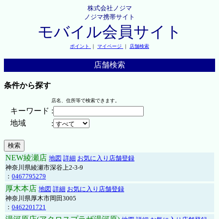
株式会社ノジマ
ノジマ携帯サイト
モバイル会員サイト
ポイント
｜
マイページ
｜
店舗検索
店舗検索
条件から探す
店名、住所等で検索できます。
キーワード
:
地域
:
NEW綾瀬店
地図
詳細
お気に入り店舗登録
神奈川県綾瀬市深谷上2-3-9
：
0467795279
厚木本店
地図
詳細
お気に入り店舗登録
神奈川県厚木市岡田3005
：
0462201721