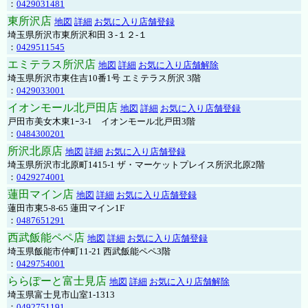
：
0429031481
東所沢店
地図
詳細
お気に入り店舗登録
埼玉県所沢市東所沢和田３-１２-１
：
0429511545
エミテラス所沢店
地図
詳細
お気に入り店舗解除
埼玉県所沢市東住吉10番1号 エミテラス所沢 3階
：
0429033001
イオンモール北戸田店
地図
詳細
お気に入り店舗登録
戸田市美女木東1ｰ3‐1 イオンモール北戸田3階
：
0484300201
所沢北原店
地図
詳細
お気に入り店舗登録
埼玉県所沢市北原町1415-1 ザ・マーケットプレイス所沢北原2階
：
0429274001
蓮田マイン店
地図
詳細
お気に入り店舗登録
蓮田市東5-8-65 蓮田マイン1F
：
0487651291
西武飯能ペペ店
地図
詳細
お気に入り店舗登録
埼玉県飯能市仲町11-21 西武飯能ペペ3階
：
0429754001
ららぽーと富士見店
地図
詳細
お気に入り店舗解除
埼玉県富士見市山室1-1313
：
0492751191