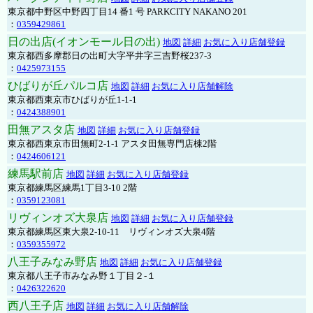
東京都中野区中野四丁目14 番1 号 PARKCITY NAKANO 201
：
0359429861
日の出店(イオンモール日の出)
地図
詳細
お気に入り店舗登録
東京都西多摩郡日の出町大字平井字三吉野桜237-3
：
0425973155
ひばりが丘パルコ店
地図
詳細
お気に入り店舗解除
東京都西東京市ひばりが丘1-1-1
：
0424388901
田無アスタ店
地図
詳細
お気に入り店舗登録
東京都西東京市田無町2-1-1 アスタ田無専門店棟2階
：
0424606121
練馬駅前店
地図
詳細
お気に入り店舗登録
東京都練馬区練馬1丁目3-10 2階
：
0359123081
リヴィンオズ大泉店
地図
詳細
お気に入り店舗登録
東京都練馬区東大泉2-10-11 リヴィンオズ大泉4階
：
0359355972
八王子みなみ野店
地図
詳細
お気に入り店舗登録
東京都八王子市みなみ野１丁目２-１
：
0426322620
西八王子店
地図
詳細
お気に入り店舗解除