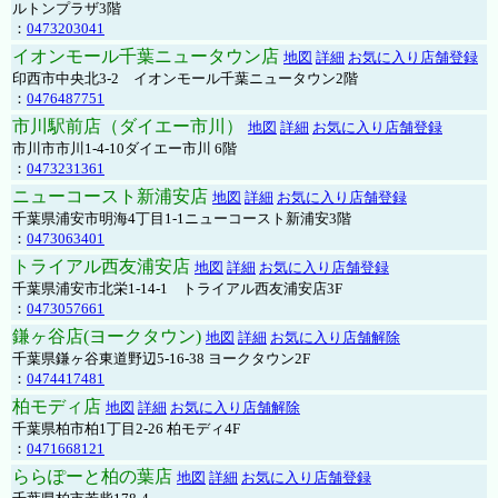
ルトンプラザ3階
：
0473203041
イオンモール千葉ニュータウン店
地図
詳細
お気に入り店舗登録
印西市中央北3-2 イオンモール千葉ニュータウン2階
：
0476487751
市川駅前店（ダイエー市川）
地図
詳細
お気に入り店舗登録
市川市市川1-4-10ダイエー市川 6階
：
0473231361
ニューコースト新浦安店
地図
詳細
お気に入り店舗登録
千葉県浦安市明海4丁目1-1ニューコースト新浦安3階
：
0473063401
トライアル西友浦安店
地図
詳細
お気に入り店舗登録
千葉県浦安市北栄1-14-1 トライアル西友浦安店3F
：
0473057661
鎌ヶ谷店(ヨークタウン)
地図
詳細
お気に入り店舗解除
千葉県鎌ヶ谷東道野辺5-16-38 ヨークタウン2F
：
0474417481
柏モディ店
地図
詳細
お気に入り店舗解除
千葉県柏市柏1丁目2-26 柏モディ4F
：
0471668121
ららぽーと柏の葉店
地図
詳細
お気に入り店舗登録