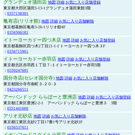
グランデュオ蒲田店
地図
詳細
お気に入り店舗登録
東京都大田区蒲田5-13-1グランデュオ蒲田東館3階
：
0357138301
亀有店(リリオ館)
地図
詳細
お気に入り店舗解除
東京都葛飾区亀有3-26-1リリオ館4F
：
0356506181
イトーヨーカドー四つ木店
地図
詳細
お気に入り店舗登録
東京都葛飾区四つ木2丁目21-1イトーヨーカドー四つ木３F
：
0356715901
イトーヨーカドー赤羽店
地図
詳細
お気に入り店舗登録
東京都北区赤羽西１丁目７-１イトーヨーカドー赤羽5階
：
0359247691
国分寺店(セレオ国分寺)
地図
詳細
お気に入り店舗解除
東京都国分寺市南町３-２０-３
：
0423266511
アーバンドック ららぽーと豊洲店
地図
詳細
お気に入り店舗登録
東京都江東区豊洲2-2-1 アーバンドック ららぽーと豊洲３ 3階
：
0351441660
アリオ北砂店
地図
詳細
お気に入り店舗解除
東京都江東区北砂2丁目17番1号アリオ北砂2F
：
0356537611
イオンフードスタイル小平店