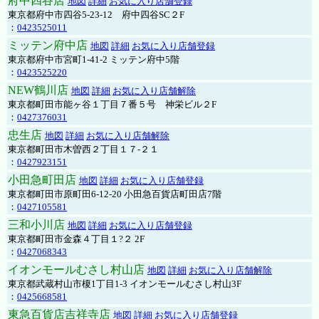
府中四谷店
地図
詳細
お気に入り店舗登録
東京都府中市四谷5-23-12 府中四谷SC２F
：
0423525011
ミッテン府中店
地図
詳細
お気に入り店舗登録
東京都府中市宮町1-41-2 ミッテン府中5階
：
0423525220
NEW鶴川店
地図
詳細
お気に入り店舗解除
東京都町田市能ヶ谷１丁目７番５号 神栄ビル２F
：
0427376031
忠生店
地図
詳細
お気に入り店舗解除
東京都町田市木曽西２丁目１７-２１
：
0427923151
小田急町田店
地図
詳細
お気に入り店舗登録
東京都町田市原町田6-12-20 小田急百貨店町田店7階
：
0427105581
三和小川店
地図
詳細
お気に入り店舗登録
東京都町田市金森４丁目１?２ 2F
：
0427068343
イオンモールむさし村山店
地図
詳細
お気に入り店舗解除
東京都武蔵村山市榎1丁目1-3 イオンモールむさし村山3F
：
0425668581
東急百貨店吉祥寺店
地図
詳細
お気に入り店舗登録