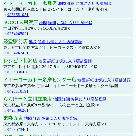
イトーヨーカドー曳舟店
地図
詳細
お気に入り店舗解除
東京都墨田区京島１丁目２-１イトーヨーカドー曳舟店４階
：
0356551051
SOCOLA用賀店
地図
詳細
お気に入り店舗登録
世田谷区上用賀6-6-6 SOCOLA用賀3階
：
0354265021
経堂駅前店
地図
詳細
お気に入り店舗登録
東京都世田谷区宮坂2-19-5ピーコックストア経堂店B1F
：
0354262431
レシピ下北沢店
地図
詳細
お気に入り店舗登録
東京都世田谷区北沢2-20-17 Ｒecipe SHIMOKITA 6階
：
0354330450
イトーヨーカドー多摩センター店
地図
詳細
お気に入り店舗登録
東京都多摩市落合1丁目44 イトーヨーカドー多摩センター店4階
：
0423110191
ららぽーと立川立飛店
地図
詳細
お気に入り店舗登録
東京都立川市泉町935番地の1 ららぽーと立川立飛1F
：
0425486201
東寺方店
地図
詳細
お気に入り店舗登録
東京都多摩市東寺方６６０?１ サミットストア東寺方店２F
：
0423573461