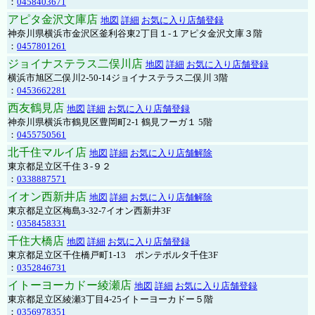
：
0458403671
アピタ金沢文庫店
地図
詳細
お気に入り店舗登録
神奈川県横浜市金沢区釜利谷東2丁目１-１アピタ金沢文庫３階
：
0457801261
ジョイナステラス二俣川店
地図
詳細
お気に入り店舗登録
横浜市旭区二俣川2-50-14ジョイナステラス二俣川 3階
：
0453662281
西友鶴見店
地図
詳細
お気に入り店舗登録
神奈川県横浜市鶴見区豊岡町2-1 鶴見フーガ１ 5階
：
0455750561
北千住マルイ店
地図
詳細
お気に入り店舗解除
東京都足立区千住３-９２
：
0338887571
イオン西新井店
地図
詳細
お気に入り店舗解除
東京都足立区梅島3-32-7イオン西新井3F
：
0358458331
千住大橋店
地図
詳細
お気に入り店舗登録
東京都足立区千住橋戸町1-13 ポンテポルタ千住3F
：
0352846731
イトーヨーカドー綾瀬店
地図
詳細
お気に入り店舗登録
東京都足立区綾瀬3丁目4-25イトーヨーカドー５階
：
0356978351