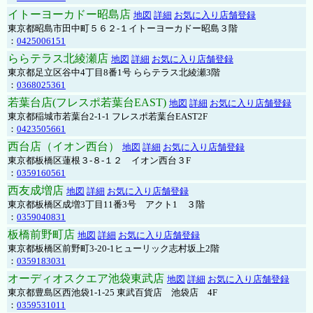
イトーヨーカドー昭島店
地図
詳細
お気に入り店舗登録
東京都昭島市田中町５６２-１イトーヨーカドー昭島３階
：
0425006151
ららテラス北綾瀬店
地図
詳細
お気に入り店舗登録
東京都足立区谷中4丁目8番1号 ららテラス北綾瀬3階
：
0368025361
若葉台店(フレスポ若葉台EAST)
地図
詳細
お気に入り店舗登録
東京都稲城市若葉台2-1-1 フレスポ若葉台EAST2F
：
0423505661
西台店（イオン西台）
地図
詳細
お気に入り店舗登録
東京都板橋区蓮根３-８-１２ イオン西台３F
：
0359160561
西友成増店
地図
詳細
お気に入り店舗登録
東京都板橋区成増3丁目11番3号 アクト1 ３階
：
0359040831
板橋前野町店
地図
詳細
お気に入り店舗登録
東京都板橋区前野町3-20-1ヒューリック志村坂上2階
：
0359183031
オーディオスクエア池袋東武店
地図
詳細
お気に入り店舗登録
東京都豊島区西池袋1-1-25 東武百貨店 池袋店 4F
：
0359531011