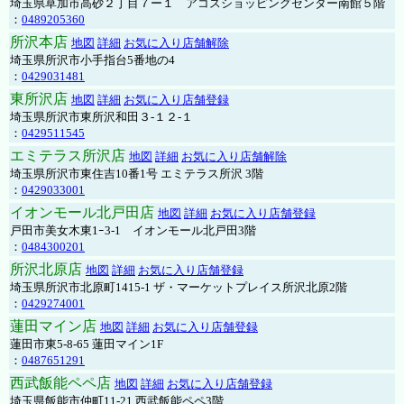
埼玉県草加市高砂２丁目７ー１ アコスショッピングセンター南館５階
：
0489205360
所沢本店
地図
詳細
お気に入り店舗解除
埼玉県所沢市小手指台5番地の4
：
0429031481
東所沢店
地図
詳細
お気に入り店舗登録
埼玉県所沢市東所沢和田３-１２-１
：
0429511545
エミテラス所沢店
地図
詳細
お気に入り店舗解除
埼玉県所沢市東住吉10番1号 エミテラス所沢 3階
：
0429033001
イオンモール北戸田店
地図
詳細
お気に入り店舗登録
戸田市美女木東1ｰ3‐1 イオンモール北戸田3階
：
0484300201
所沢北原店
地図
詳細
お気に入り店舗登録
埼玉県所沢市北原町1415-1 ザ・マーケットプレイス所沢北原2階
：
0429274001
蓮田マイン店
地図
詳細
お気に入り店舗登録
蓮田市東5-8-65 蓮田マイン1F
：
0487651291
西武飯能ペペ店
地図
詳細
お気に入り店舗登録
埼玉県飯能市仲町11-21 西武飯能ペペ3階