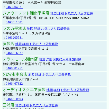
平塚市天沼10-1 ららぽーと湘南平塚3階
：
0463204371
ジアウトレット湘南平塚店
地図
詳細
お気に入り店舗登録
平塚市大神8丁目1番1号 THE OUTLETS SHONAN HIRATSUKA
：
0463511581
ラスカ平塚店
地図
詳細
お気に入り店舗登録
平塚市宝町１－１ ラスカ平塚 4階
：
0463205581
藤沢店
地図
詳細
お気に入り店舗解除
神奈川県藤沢市辻堂新町４-１-１
：
0466316377
テラスモール湘南店
地図
詳細
お気に入り店舗解除
神奈川県藤沢市辻堂神台1丁目3番1号 テラスモール湘南4F
：
0466381251
NEW湘南台店
地図
詳細
お気に入り店舗解除
神奈川県藤沢市円行1-2-1
：
0466467822
オーディオスクエア藤沢
地図
詳細
お気に入り店舗登録
藤沢市辻堂新町4-1-1 湘南モールFILL2F（ノジマ内）
：
0466310603
三浦店
地図
詳細
お気に入り店舗登録