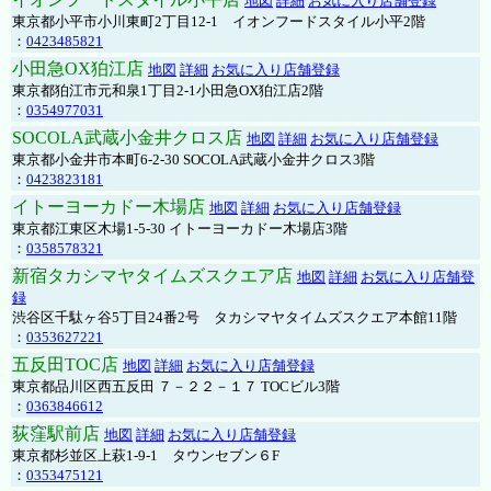
地図
詳細
お気に入り店舗登録
東京都小平市小川東町2丁目12-1 イオンフードスタイル小平2階
：
0423485821
小田急OX狛江店
地図
詳細
お気に入り店舗登録
東京都狛江市元和泉1丁目2-1小田急OX狛江店2階
：
0354977031
SOCOLA武蔵小金井クロス店
地図
詳細
お気に入り店舗登録
東京都小金井市本町6-2-30 SOCOLA武蔵小金井クロス3階
：
0423823181
イトーヨーカドー木場店
地図
詳細
お気に入り店舗登録
東京都江東区木場1-5-30 イトーヨーカドー木場店3階
：
0358578321
新宿タカシマヤタイムズスクエア店
地図
詳細
お気に入り店舗登
録
渋谷区千駄ヶ谷5丁目24番2号 タカシマヤタイムズスクエア本館11階
：
0353627221
五反田TOC店
地図
詳細
お気に入り店舗登録
東京都品川区西五反田 ７－２２－１７ TOCビル3階
：
0363846612
荻窪駅前店
地図
詳細
お気に入り店舗登録
東京都杉並区上萩1-9-1 タウンセブン６F
：
0353475121