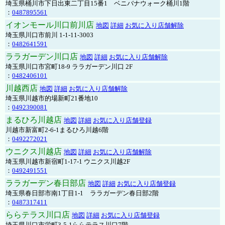
埼玉県桶川市下日出東二丁目15番1 ベニバナウォーク桶川1階
：
0487895561
イオンモール川口前川店
地図
詳細
お気に入り店舗解除
埼玉県川口市前川 1-1-11-3003
：
0482641591
ララガーデン川口店
地図
詳細
お気に入り店舗解除
埼玉県川口市宮町18-9 ララガーデン川口 2F
：
0482406101
川越西店
地図
詳細
お気に入り店舗解除
埼玉県川越市的場新町21番地10
：
0492390081
まるひろ川越店
地図
詳細
お気に入り店舗登録
川越市新富町2-6-1まるひろ川越6階
：
0492272021
ウニクス川越店
地図
詳細
お気に入り店舗解除
埼玉県川越市新宿町1-17-1 ウニクス川越2F
：
0492491551
ララガーデン春日部店
地図
詳細
お気に入り店舗登録
埼玉県春日部市南1丁目1-1 ララガーデン春日部2階
：
0487317411
ららテラス川口店
地図
詳細
お気に入り店舗登録
埼玉県川口市栄町3-5-1ららテラス川口7階