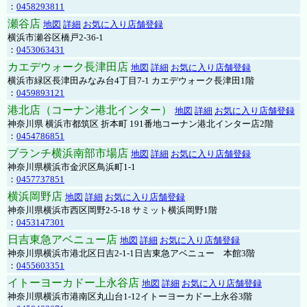
：
0458293811
瀬谷店
地図
詳細
お気に入り店舗登録
横浜市瀬谷区橋戸2-36-1
：
0453063431
カエデウォーク長津田店
地図
詳細
お気に入り店舗登録
横浜市緑区長津田みなみ台4丁目7-1 カエデウォーク長津田1階
：
0459893121
港北店（コーナン港北インター）
地図
詳細
お気に入り店舗登録
神奈川県 横浜市都筑区 折本町 191番地コーナン港北インター店2階
：
0454786851
ブランチ横浜南部市場店
地図
詳細
お気に入り店舗登録
神奈川県横浜市金沢区鳥浜町1-1
：
0457737851
横浜岡野店
地図
詳細
お気に入り店舗登録
神奈川県横浜市西区岡野2-5-18 サミット横浜岡野1階
：
0453147301
日吉東急アベニュー店
地図
詳細
お気に入り店舗登録
神奈川県横浜市港北区日吉2-1-1日吉東急アベニュー 本館3階
：
0455603351
イトーヨーカドー上永谷店
地図
詳細
お気に入り店舗登録
神奈川県横浜市港南区丸山台1-12イトーヨーカドー上永谷3階