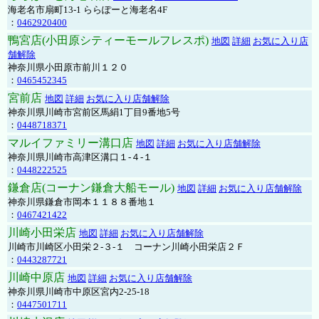
海老名市扇町13-1 ららぽーと海老名4F
：
0462920400
鴨宮店(小田原シティーモールフレスポ)
地図
詳細
お気に入り店
舗解除
神奈川県小田原市前川１２０
：
0465452345
宮前店
地図
詳細
お気に入り店舗解除
神奈川県川崎市宮前区馬絹1丁目9番地5号
：
0448718371
マルイファミリー溝口店
地図
詳細
お気に入り店舗解除
神奈川県川崎市高津区溝口１-４-１
：
0448222525
鎌倉店(コーナン鎌倉大船モール)
地図
詳細
お気に入り店舗解除
神奈川県鎌倉市岡本１１８８番地１
：
0467421422
川崎小田栄店
地図
詳細
お気に入り店舗解除
川崎市川崎区小田栄２‐３‐１ コーナン川崎小田栄店２Ｆ
：
0443287721
川崎中原店
地図
詳細
お気に入り店舗解除
神奈川県川崎市中原区宮内2-25-18
：
0447501711