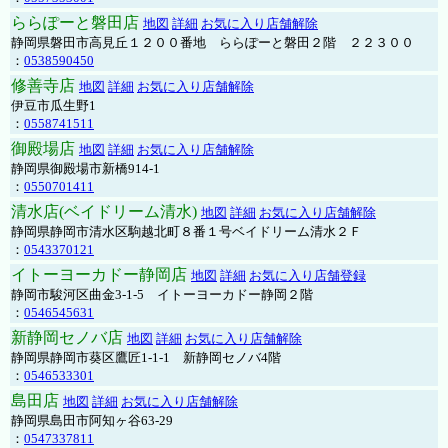
ららぽーと磐田店
地図
詳細
お気に入り店舗解除
静岡県磐田市高見丘１２００番地 ららぽーと磐田２階 ２２３００
：
0538590450
修善寺店
地図
詳細
お気に入り店舗解除
伊豆市瓜生野1
：
0558741511
御殿場店
地図
詳細
お気に入り店舗解除
静岡県御殿場市新橋914-1
：
0550701411
清水店(ベイドリーム清水)
地図
詳細
お気に入り店舗解除
静岡県静岡市清水区駒越北町８番１号ベイドリーム清水２Ｆ
：
0543370121
イトーヨーカドー静岡店
地図
詳細
お気に入り店舗登録
静岡市駿河区曲金3-1-5 イトーヨーカドー静岡２階
：
0546545631
新静岡セノバ店
地図
詳細
お気に入り店舗解除
静岡県静岡市葵区鷹匠1-1-1 新静岡セノバ4階
：
0546533301
島田店
地図
詳細
お気に入り店舗解除
静岡県島田市阿知ヶ谷63-29
：
0547337811