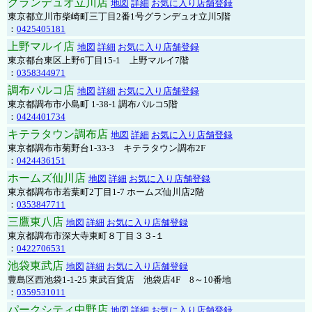
グランデュオ立川店
地図
詳細
お気に入り店舗登録
東京都立川市柴崎町三丁目2番1号グランデュオ立川5階
：
0425405181
上野マルイ店
地図
詳細
お気に入り店舗登録
東京都台東区上野6丁目15-1 上野マルイ7階
：
0358344971
調布パルコ店
地図
詳細
お気に入り店舗登録
東京都調布市小島町 1-38-1 調布パルコ5階
：
0424401734
キテラタウン調布店
地図
詳細
お気に入り店舗登録
東京都調布市菊野台1-33-3 キテラタウン調布2F
：
0424436151
ホームズ仙川店
地図
詳細
お気に入り店舗登録
東京都調布市若葉町2丁目1-7 ホームズ仙川店2階
：
0353847711
三鷹東八店
地図
詳細
お気に入り店舗登録
東京都調布市深大寺東町８丁目３３-１
：
0422706531
池袋東武店
地図
詳細
お気に入り店舗登録
豊島区西池袋1-1-25 東武百貨店 池袋店4F 8～10番地
：
0359531011
パークシティ中野店
地図
詳細
お気に入り店舗登録