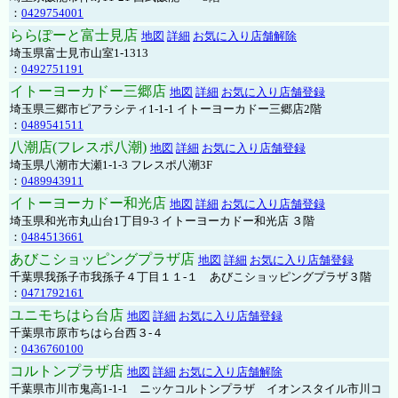
：
0429754001
ららぽーと富士見店
地図
詳細
お気に入り店舗解除
埼玉県富士見市山室1-1313
：
0492751191
イトーヨーカドー三郷店
地図
詳細
お気に入り店舗登録
埼玉県三郷市ピアラシティ1-1-1 イトーヨーカドー三郷店2階
：
0489541511
八潮店(フレスポ八潮)
地図
詳細
お気に入り店舗登録
埼玉県八潮市大瀬1-1-3 フレスポ八潮3F
：
0489943911
イトーヨーカドー和光店
地図
詳細
お気に入り店舗登録
埼玉県和光市丸山台1丁目9-3 イトーヨーカドー和光店 ３階
：
0484513661
あびこショッピングプラザ店
地図
詳細
お気に入り店舗登録
千葉県我孫子市我孫子４丁目１１-１ あびこショッピングプラザ３階
：
0471792161
ユニモちはら台店
地図
詳細
お気に入り店舗登録
千葉県市原市ちはら台西３-４
：
0436760100
コルトンプラザ店
地図
詳細
お気に入り店舗解除
千葉県市川市鬼高1-1-1 ニッケコルトンプラザ イオンスタイル市川コ