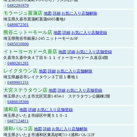
：
0482291979
モラージュ菖蒲店
地図
詳細
お気に入り店舗解除
埼玉県久喜市菖蒲町菖蒲6005番地1
：
0480872501
熊谷ニットーモール店
地図
詳細
お気に入り店舗登録
埼玉県熊谷市銀座2-245 ニットーモール3F
：
0485010600
イトーヨーカドー久喜店
地図
詳細
お気に入り店舗登録
久喜市久喜中央４丁目９-１１ イトーヨーカドー 久喜店4階
：
0480261281
レイクタウン店
地図
詳細
お気に入り店舗解除
埼玉県越谷市レイクタウン３丁目１番地１
：
0489901251
大宮ステラタウン店
地図
詳細
お気に入り店舗登録
埼玉県さいたま市北区宮原1-854-1 ステラタウン公園棟2階
：
0486618366
浦和店
地図
詳細
お気に入り店舗登録
埼玉県さいたま市緑区中尾５１０-１
：
0487124811
浦和パルコ店
地図
詳細
お気に入り店舗解除
埼玉県さいたま市浦和区東高砂町11-1浦和パルコ2F