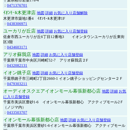
千葉県柏市若柴178-4
：
0471376701
ｲｵﾝﾓｰﾙ木更津店
地図
詳細
お気に入り店舗解除
木更津市築地1番4 ｲｵﾝﾓｰﾙ木更津1F
：
0438306971
ユーカリが丘店
地図
詳細
お気に入り店舗登録
佐倉市西ユーカリが丘6丁目12番地3 イオンタウンユーカリが丘東街
区3階
：
0434603171
アリオ蘇我店
地図
詳細
お気に入り店舗登録
千葉県千葉市中央区川崎町52-7 アリオ蘇我店２F
：
0432082131
イオン銚子店
地図
詳細
お気に入り店舗登録
千葉県銚子市三崎町2丁目2660-1 イオン銚子ショッピングセンター２Ｆ
：
0479303211
オーディオスクエアイオンモール幕張新都心店
地図
詳細
お気
に入り店舗登録
千葉市美浜区豊砂1-6 イオンモール幕張新都心 アクティブモール2Ｆ
（ノジマ内）
：
0433503707
イオンモール幕張新都心店
地図
詳細
お気に入り店舗登録
千葉県千葉市美浜区豊砂1-6イオンモール幕張新都心 アクティブモール