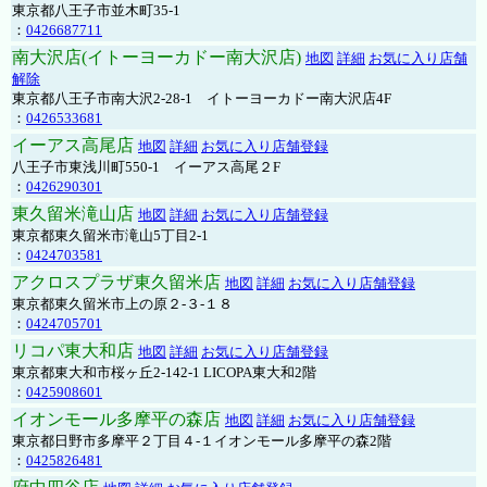
東京都八王子市並木町35-1
：
0426687711
南大沢店(イトーヨーカドー南大沢店)
地図
詳細
お気に入り店舗
解除
東京都八王子市南大沢2-28-1 イトーヨーカドー南大沢店4F
：
0426533681
イーアス高尾店
地図
詳細
お気に入り店舗登録
八王子市東浅川町550-1 イーアス高尾２F
：
0426290301
東久留米滝山店
地図
詳細
お気に入り店舗登録
東京都東久留米市滝山5丁目2-1
：
0424703581
アクロスプラザ東久留米店
地図
詳細
お気に入り店舗登録
東京都東久留米市上の原２-３-１８
：
0424705701
リコパ東大和店
地図
詳細
お気に入り店舗登録
東京都東大和市桜ヶ丘2-142-1 LICOPA東大和2階
：
0425908601
イオンモール多摩平の森店
地図
詳細
お気に入り店舗登録
東京都日野市多摩平２丁目４-１イオンモール多摩平の森2階
：
0425826481