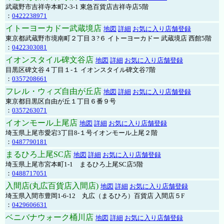
武蔵野市吉祥寺本町2-3-1 東急百貨店吉祥寺店5階
：
0422238971
イトーヨーカドー武蔵境店
地図
詳細
お気に入り店舗登録
東京都武蔵野市境南町２丁目３?６ イトーヨーカドー 武蔵境店 西館5階
：
0422303081
イオンスタイル碑文谷店
地図
詳細
お気に入り店舗登録
目黒区碑文谷４丁目１-１ イオンスタイル碑文谷7階
：
0357208661
フレル・ウィズ自由が丘店
地図
詳細
お気に入り店舗登録
東京都目黒区自由が丘１丁目６番９号
：
0357263071
イオンモール上尾店
地図
詳細
お気に入り店舗登録
埼玉県上尾市愛宕3丁目8-１号イオンモール上尾２階
：
0487790181
まるひろ上尾SC店
地図
詳細
お気に入り店舗登録
埼玉県上尾市宮本町1-1 まるひろ上尾SC店5階
：
0488717051
入間店(丸広百貨店入間店)
地図
詳細
お気に入り店舗登録
埼玉県入間市豊岡1-6-12 丸広（まるひろ）百貨店 入間店５F
：
0429606631
ベニバナウォーク桶川店
地図
詳細
お気に入り店舗登録