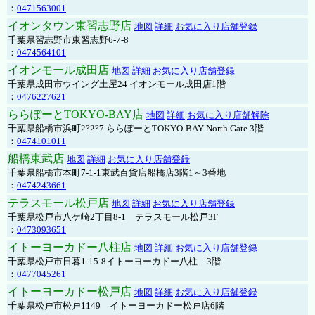
：
0471563001
イオンタウン東習志野店
地図
詳細
お気に入り店舗登録
千葉県習志野市東習志野6-7-8
：
0474564101
イオンモール成田店
地図
詳細
お気に入り店舗登録
千葉県成田市ウイング土屋24 イオンモール成田店1階
：
0476227621
ららぽーとTOKYO-BAY店
地図
詳細
お気に入り店舗解除
千葉県船橋市浜町2?2?7 ららぽーとTOKYO-BAY North Gate 3階
：
0474101011
船橋東武店
地図
詳細
お気に入り店舗登録
千葉県船橋市本町7-1-1東武百貨店船橋店3階1～3番地
：
0474243661
テラスモール松戸店
地図
詳細
お気に入り店舗登録
千葉県松戸市八ケ崎2丁目8-1 テラスモール松戸3F
：
0473093651
イトーヨーカドー八柱店
地図
詳細
お気に入り店舗登録
千葉県松戸市日暮1-15-8イトーヨーカドー八柱 3階
：
0477045261
イトーヨーカドー松戸店
地図
詳細
お気に入り店舗登録
千葉県松戸市松戸1149 イトーヨーカドー松戸店6階