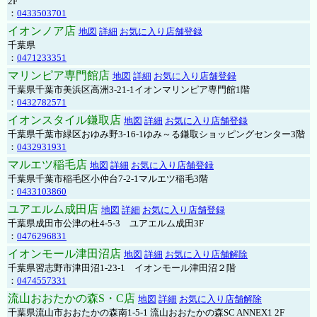
2F
：
0433503701
イオンノア店
地図
詳細
お気に入り店舗登録
千葉県
：
0471233351
マリンピア専門館店
地図
詳細
お気に入り店舗登録
千葉県千葉市美浜区高洲3-21-1イオンマリンピア専門館1階
：
0432782571
イオンスタイル鎌取店
地図
詳細
お気に入り店舗登録
千葉県千葉市緑区おゆみ野3-16-1ゆみ～る鎌取ショッピングセンター3階
：
0432931931
マルエツ稲毛店
地図
詳細
お気に入り店舗登録
千葉県千葉市稲毛区小仲台7-2-1マルエツ稲毛3階
：
0433103860
ユアエルム成田店
地図
詳細
お気に入り店舗登録
千葉県成田市公津の杜4-5-3 ユアエルム成田3F
：
0476296831
イオンモール津田沼店
地図
詳細
お気に入り店舗解除
千葉県習志野市津田沼1-23-1 イオンモール津田沼２階
：
0474557331
流山おおたかの森S・C店
地図
詳細
お気に入り店舗解除
千葉県流山市おおたかの森南1-5-1 流山おおたかの森SC ANNEX1 2F