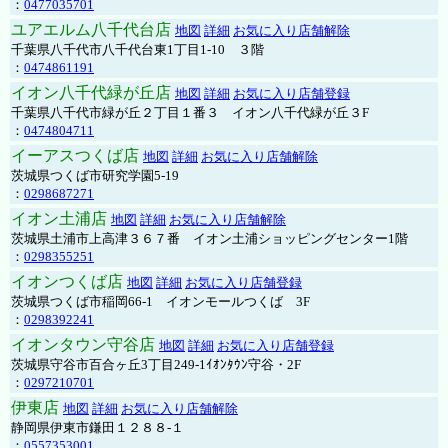
：
0477035701
ユアエルム八千代台店
地図
詳細
お気に入り店舗解除
千葉県八千代市八千代台東1丁目1-10 ３階
：
0474861191
イオン八千代緑が丘店
地図
詳細
お気に入り店舗登録
千葉県八千代市緑が丘２丁目１番３ イオン八千代緑が丘３F
：
0474804711
イーアスつくば店
地図
詳細
お気に入り店舗解除
茨城県つくば市研究学園5-19
：
0298687271
イオン土浦店
地図
詳細
お気に入り店舗解除
茨城県土浦市上高津３６７番 イオン土浦ショッピングセンター1階
：
0298355251
イオンつくば店
地図
詳細
お気に入り店舗登録
茨城県つくば市稲岡66-1 イオンモールつくば 3F
：
0298392241
イオンタウン守谷店
地図
詳細
お気に入り店舗登録
茨城県守谷市百合ヶ丘3丁目249-1ｲｵﾝﾀｳﾝ守谷・2F
：
0297210701
伊東店
地図
詳細
お気に入り店舗解除
静岡県伊東市鎌田１２８８-１
：
0557353001