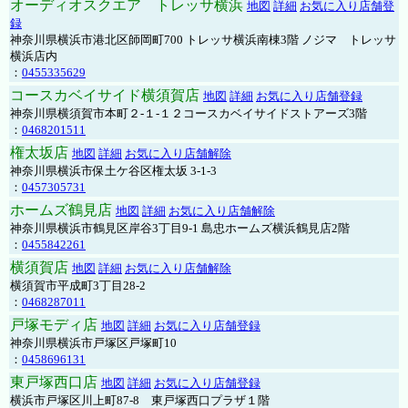
オーディオスクエア トレッサ横浜
地図
詳細
お気に入り店舗登
録
神奈川県横浜市港北区師岡町700 トレッサ横浜南棟3階 ノジマ トレッサ
横浜店内
：
0455335629
コースカベイサイド横須賀店
地図
詳細
お気に入り店舗登録
神奈川県横須賀市本町２-１-１２コースカベイサイドストアーズ3階
：
0468201511
権太坂店
地図
詳細
お気に入り店舗解除
神奈川県横浜市保土ケ谷区権太坂 3-1-3
：
0457305731
ホームズ鶴見店
地図
詳細
お気に入り店舗解除
神奈川県横浜市鶴見区岸谷3丁目9-1 島忠ホームズ横浜鶴見店2階
：
0455842261
横須賀店
地図
詳細
お気に入り店舗解除
横須賀市平成町3丁目28-2
：
0468287011
戸塚モディ店
地図
詳細
お気に入り店舗登録
神奈川県横浜市戸塚区戸塚町10
：
0458696131
東戸塚西口店
地図
詳細
お気に入り店舗登録
横浜市戸塚区川上町87-8 東戸塚西口プラザ１階