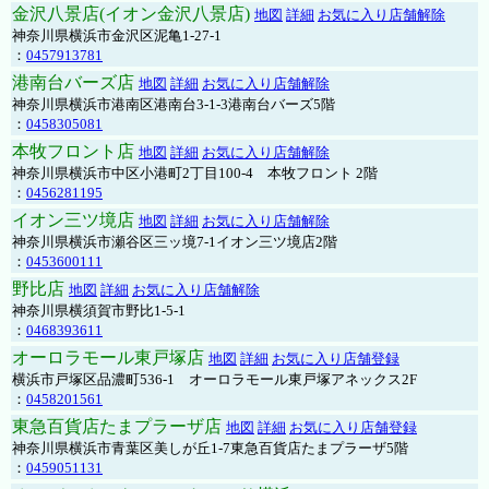
金沢八景店(イオン金沢八景店)
地図
詳細
お気に入り店舗解除
神奈川県横浜市金沢区泥亀1-27-1
：
0457913781
港南台バーズ店
地図
詳細
お気に入り店舗解除
神奈川県横浜市港南区港南台3-1-3港南台バーズ5階
：
0458305081
本牧フロント店
地図
詳細
お気に入り店舗解除
神奈川県横浜市中区小港町2丁目100-4 本牧フロント 2階
：
0456281195
イオン三ツ境店
地図
詳細
お気に入り店舗解除
神奈川県横浜市瀬谷区三ッ境7-1イオン三ツ境店2階
：
0453600111
野比店
地図
詳細
お気に入り店舗解除
神奈川県横須賀市野比1-5-1
：
0468393611
オーロラモール東戸塚店
地図
詳細
お気に入り店舗登録
横浜市戸塚区品濃町536-1 オーロラモール東戸塚アネックス2F
：
0458201561
東急百貨店たまプラーザ店
地図
詳細
お気に入り店舗登録
神奈川県横浜市青葉区美しが丘1-7東急百貨店たまプラーザ5階
：
0459051131