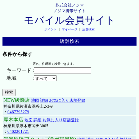
株式会社ノジマ
ノジマ携帯サイト
モバイル会員サイト
ポイント
｜
マイページ
｜
店舗検索
店舗検索
条件から探す
店名、住所等で検索できます。
キーワード
:
地域
:
NEW綾瀬店
地図
詳細
お気に入り店舗登録
神奈川県綾瀬市深谷上2-3-9
：
0467795279
厚木本店
地図
詳細
お気に入り店舗登録
神奈川県厚木市岡田3005
：
0462201721