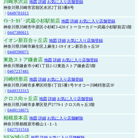
川崎水沢店
地図
詳細
お気に入り店舗登録
神奈川県川崎市宮前区水沢2丁目3番8号
：
0449781611
ｲﾄｰﾖｰｶﾄﾞｰ武蔵小杉駅前店
地図
詳細
お気に入り店舗登録
神奈川県川崎市中原区小杉町3-420イトーヨーカドー武蔵小杉駅前店5階
：
0447380611
イオン新百合ヶ丘店
地図
詳細
お気に入り店舗登録
神奈川県川崎市麻生区上麻生1-19イオン新百合ヶ丘5F
：
0449590071
東急ストア鎌倉店
地図
詳細
お気に入り店舗登録
神奈川県鎌倉市小町1丁目2-12東急ストア鎌倉店5階
：
0467237481
川崎枡形店
地図
詳細
お気に入り店舗登録
神奈川県川崎市多摩区枡形1丁目5番1号ヤオコー川崎枡形店3F
：
0449333315
クロス向ヶ丘店
地図
詳細
お気に入り店舗登録
神奈川県川崎市多摩区登戸2779-1 クロス向ヶ丘3階
：
0449118671
相模原本店
地図
詳細
お気に入り店舗解除
神奈川県相模原市横山１-１-１
：
0427531516
NEW城山店
地図
詳細
お気に入り店舗解除