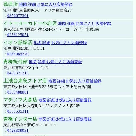
葛西店
地図
詳細
お気に入り店舗登録
江戸川区東葛西9-3-3 アリオ葛西店2F
：
0356677301
イトーヨーカドー小岩店
地図
詳細
お気に入り店舗登録
東京都江戸川区西小岩1-24-1イトーヨーカドー小岩5階
：
0356125051
イオン船堀店
地図
詳細
お気に入り店舗登録
江戸川区船堀1丁目1-51
：
0368085270
青梅統合館
地図
詳細
お気に入り店舗登録
東京都青梅市今寺５-１-１
：
0428321215
上池台東急ストア店
地図
詳細
お気に入り店舗登録
東京都大田区上池台5-23-5東急ストア上池台店2階
：
0337488081
マチノマ大森店
地図
詳細
お気に入り店舗登録
東京都大田区大森町3-1-38マチノマ大森2階
：
0357535311
青梅インター店
地図
詳細
お気に入り店舗登録
東京都青梅市新町６-１６-１１
：
0428339031