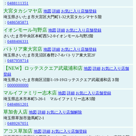
：
0488111351
大宮タカシマヤ店
地図
詳細
お気に入り店舗登録
埼玉県さいたま市大宮区大門町1-32大宮タカシマヤ５階
：
0486585871
イオンモール与野店
地図
詳細
お気に入り店舗登録
さいたま市中央区本町西5-2-9イオンモール与野2階
：
0488406331
パトリア東大宮店
地図
詳細
お気に入り店舗登録
埼玉県さいたま市見沼区春野2-7-8パトリア東大宮2F
：
0487959714
【NEW】ロッテスクエア武蔵浦和店
地図
詳細
お気に入り店舗
登録
埼玉県さいたま市南区沼影1-19-19ロッテスクエア武蔵浦和店３階
：
0000000000
マルイファミリー志木店
地図
詳細
お気に入り店舗登録
埼玉県志木市本町5-26-1 マルイファミリー志木5階
：
0484861201
草加舎人店
地図
詳細
お気に入り店舗解除
埼玉県草加市遊馬町2-1
：
0489267051
アコス草加店
地図
詳細
お気に入り店舗登録