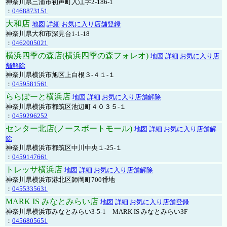
神奈川県三浦市初声町入江字2-186-1
：
0468873151
大和店
地図
詳細
お気に入り店舗登録
神奈川県大和市深見台1-1-18
：
0462005021
横浜四季の森店(横浜四季の森フォレオ)
地図
詳細
お気に入り店
舗解除
神奈川県横浜市旭区上白根３-４１-１
：
0459581561
ららぽーと横浜店
地図
詳細
お気に入り店舗解除
神奈川県横浜市都筑区池辺町４０３５-１
：
0459296252
センター北店(ノースポートモール)
地図
詳細
お気に入り店舗解
除
神奈川県横浜市都筑区中川中央１-25-１
：
0459147661
トレッサ横浜店
地図
詳細
お気に入り店舗解除
神奈川県横浜市港北区師岡町700番地
：
0455335631
MARK IS みなとみらい店
地図
詳細
お気に入り店舗登録
神奈川県横浜市みなとみらい3-5-1 MARK IS みなとみらい3F
：
0456805651