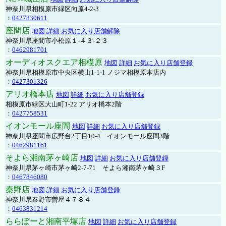
神奈川県相模原市緑区向原4-2-3
：
0427830611
座間店
地図
詳細
お気に入り店舗解除
神奈川県座間市小松原１-４３-２３
：
0462981701
オーディオスクエア相模原
地図
詳細
お気に入り店舗登録
神奈川県相模原市中央区横山1-1-1 ノジマ相模原本店内
：
0427301326
アリオ橋本店
地図
詳細
お気に入り店舗登録
相模原市緑区大山町1-22 アリオ橋本2階
：
0427758531
イオンモール座間
地図
詳細
お気に入り店舗登録
神奈川県座間市広野台2丁目10-4 イオンモール座間3階
：
0462981161
そよら湘南茅ヶ崎店
地図
詳細
お気に入り店舗登録
神奈川県茅ヶ崎市茅ヶ崎2‐7‐71 そよら湘南茅ヶ崎３F
：
0467846080
秦野店
地図
詳細
お気に入り店舗登録
神奈川県秦野市曽屋４７８４
：
0463831214
ららぽーと湘南平塚店
地図
詳細
お気に入り店舗登録