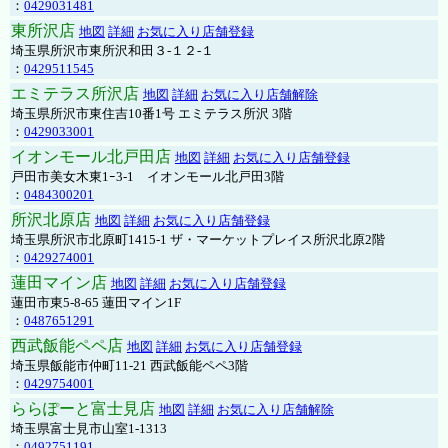
：
0429031481
東所沢店
地図
詳細
お気に入り店舗登録
埼玉県所沢市東所沢和田３-１２-１
：
0429511545
エミテラス所沢店
地図
詳細
お気に入り店舗解除
埼玉県所沢市東住吉10番1号 エミテラス所沢 3階
：
0429033001
イオンモール北戸田店
地図
詳細
お気に入り店舗登録
戸田市美女木東1ｰ3‐1 イオンモール北戸田3階
：
0484300201
所沢北原店
地図
詳細
お気に入り店舗登録
埼玉県所沢市北原町1415-1 ザ・マーケットプレイス所沢北原2階
：
0429274001
蓮田マイン店
地図
詳細
お気に入り店舗登録
蓮田市東5-8-65 蓮田マイン1F
：
0487651291
西武飯能ペペ店
地図
詳細
お気に入り店舗登録
埼玉県飯能市仲町11-21 西武飯能ペペ3階
：
0429754001
ららぽーと富士見店
地図
詳細
お気に入り店舗解除
埼玉県富士見市山室1-1313
：
0492751191