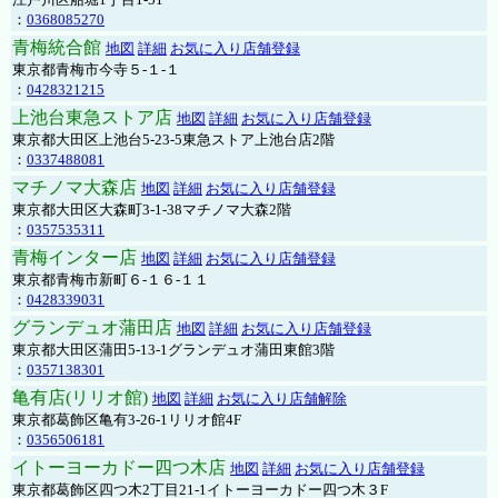
：
0368085270
青梅統合館
地図
詳細
お気に入り店舗登録
東京都青梅市今寺５-１-１
：
0428321215
上池台東急ストア店
地図
詳細
お気に入り店舗登録
東京都大田区上池台5-23-5東急ストア上池台店2階
：
0337488081
マチノマ大森店
地図
詳細
お気に入り店舗登録
東京都大田区大森町3-1-38マチノマ大森2階
：
0357535311
青梅インター店
地図
詳細
お気に入り店舗登録
東京都青梅市新町６-１６-１１
：
0428339031
グランデュオ蒲田店
地図
詳細
お気に入り店舗登録
東京都大田区蒲田5-13-1グランデュオ蒲田東館3階
：
0357138301
亀有店(リリオ館)
地図
詳細
お気に入り店舗解除
東京都葛飾区亀有3-26-1リリオ館4F
：
0356506181
イトーヨーカドー四つ木店
地図
詳細
お気に入り店舗登録
東京都葛飾区四つ木2丁目21-1イトーヨーカドー四つ木３F