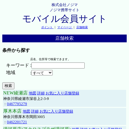
株式会社ノジマ
ノジマ携帯サイト
モバイル会員サイト
ポイント
｜
マイページ
｜
店舗検索
店舗検索
条件から探す
店名、住所等で検索できます。
キーワード
:
地域
:
NEW綾瀬店
地図
詳細
お気に入り店舗登録
神奈川県綾瀬市深谷上2-3-9
：
0467795279
厚木本店
地図
詳細
お気に入り店舗登録
神奈川県厚木市岡田3005
：
0462201721