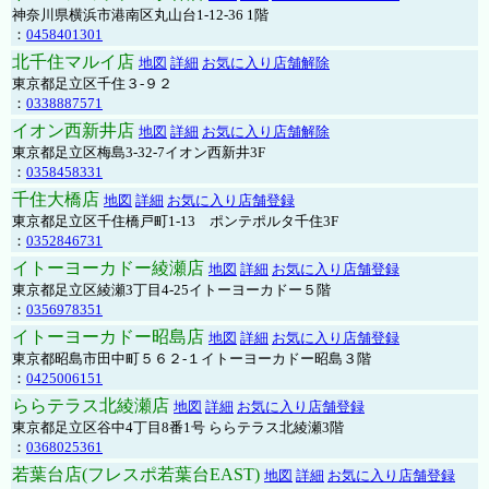
神奈川県横浜市港南区丸山台1-12-36 1階
：
0458401301
北千住マルイ店
地図
詳細
お気に入り店舗解除
東京都足立区千住３-９２
：
0338887571
イオン西新井店
地図
詳細
お気に入り店舗解除
東京都足立区梅島3-32-7イオン西新井3F
：
0358458331
千住大橋店
地図
詳細
お気に入り店舗登録
東京都足立区千住橋戸町1-13 ポンテポルタ千住3F
：
0352846731
イトーヨーカドー綾瀬店
地図
詳細
お気に入り店舗登録
東京都足立区綾瀬3丁目4-25イトーヨーカドー５階
：
0356978351
イトーヨーカドー昭島店
地図
詳細
お気に入り店舗登録
東京都昭島市田中町５６２-１イトーヨーカドー昭島３階
：
0425006151
ららテラス北綾瀬店
地図
詳細
お気に入り店舗登録
東京都足立区谷中4丁目8番1号 ららテラス北綾瀬3階
：
0368025361
若葉台店(フレスポ若葉台EAST)
地図
詳細
お気に入り店舗登録