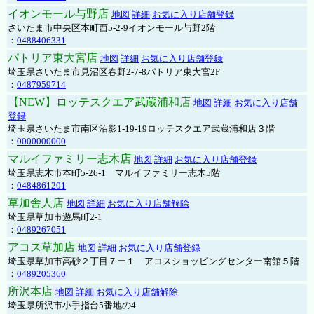
イオンモール与野店
地図
詳細
お気に入り店舗登録
さいたま市中央区本町西5-2-9イオンモール与野2階
：
0488406331
パトリア東大宮店
地図
詳細
お気に入り店舗登録
埼玉県さいたま市見沼区春野2-7-8パトリア東大宮2F
：
0487959714
【NEW】ロッテスクエア武蔵浦和店
地図
詳細
お気に入り店舗
登録
埼玉県さいたま市南区沼影1-19-19ロッテスクエア武蔵浦和店３階
：
0000000000
マルイファミリー志木店
地図
詳細
お気に入り店舗登録
埼玉県志木市本町5-26-1 マルイファミリー志木5階
：
0484861201
草加舎人店
地図
詳細
お気に入り店舗解除
埼玉県草加市遊馬町2-1
：
0489267051
アコス草加店
地図
詳細
お気に入り店舗登録
埼玉県草加市高砂２丁目７ー１ アコスショッピングセンター南館５階
：
0489205360
所沢本店
地図
詳細
お気に入り店舗解除
埼玉県所沢市小手指台5番地の4