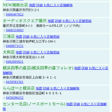
NEW湘南台店
地図
詳細
お気に入り店舗解除
神奈川県藤沢市円行1-2-1
：
0466467822
オーディオスクエア藤沢
地図
詳細
お気に入り店舗登録
藤沢市辻堂新町4-1-1 湘南モールFILL2F（ノジマ内）
：
0466310603
三浦店
地図
詳細
お気に入り店舗登録
神奈川県三浦市初声町入江字2-186-1
：
0468873151
大和店
地図
詳細
お気に入り店舗登録
神奈川県大和市深見台1-1-18
：
0462005021
横浜四季の森店(横浜四季の森フォレオ)
地図
詳細
お気に入り店
舗解除
神奈川県横浜市旭区上白根３-４１-１
：
0459581561
ららぽーと横浜店
地図
詳細
お気に入り店舗解除
神奈川県横浜市都筑区池辺町４０３５-１
：
0459296252
センター北店(ノースポートモール)
地図
詳細
お気に入り店舗解
除