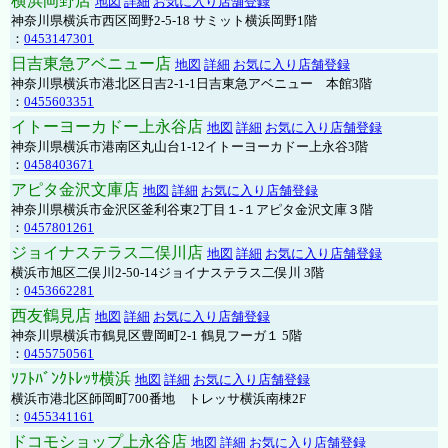
横浜岡野店
地図
詳細
お気に入り店舗登録
神奈川県横浜市西区岡野2-5-18 サミット横浜岡野1階
：
0453147301
日吉東急アベニュー店
地図
詳細
お気に入り店舗登録
神奈川県横浜市港北区日吉2-1-1日吉東急アベニュー 本館3階
：
0455603351
イトーヨーカドー上永谷店
地図
詳細
お気に入り店舗登録
神奈川県横浜市港南区丸山台1-12イトーヨーカドー上永谷3階
：
0458403671
アピタ金沢文庫店
地図
詳細
お気に入り店舗登録
神奈川県横浜市金沢区釜利谷東2丁目１-１アピタ金沢文庫３階
：
0457801261
ジョイナステラス二俣川店
地図
詳細
お気に入り店舗登録
横浜市旭区二俣川2-50-14ジョイナステラス二俣川 3階
：
0453662281
西友鶴見店
地図
詳細
お気に入り店舗登録
神奈川県横浜市鶴見区豊岡町2-1 鶴見フーガ１ 5階
：
0455750561
ｿﾌﾄﾊﾞﾝｸﾄﾚｯｻ横浜
地図
詳細
お気に入り店舗登録
横浜市港北区師岡町700番地 トレッサ横浜南棟2F
：
0455341161
ドコモショップ上永谷店
地図
詳細
お気に入り店舗登録