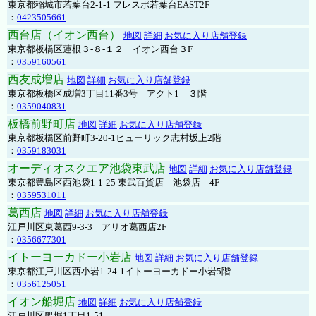
東京都稲城市若葉台2-1-1 フレスポ若葉台EAST2F
：
0423505661
西台店（イオン西台）
地図
詳細
お気に入り店舗登録
東京都板橋区蓮根３-８-１２ イオン西台３F
：
0359160561
西友成増店
地図
詳細
お気に入り店舗登録
東京都板橋区成増3丁目11番3号 アクト1 ３階
：
0359040831
板橋前野町店
地図
詳細
お気に入り店舗登録
東京都板橋区前野町3-20-1ヒューリック志村坂上2階
：
0359183031
オーディオスクエア池袋東武店
地図
詳細
お気に入り店舗登録
東京都豊島区西池袋1-1-25 東武百貨店 池袋店 4F
：
0359531011
葛西店
地図
詳細
お気に入り店舗登録
江戸川区東葛西9-3-3 アリオ葛西店2F
：
0356677301
イトーヨーカドー小岩店
地図
詳細
お気に入り店舗登録
東京都江戸川区西小岩1-24-1イトーヨーカドー小岩5階
：
0356125051
イオン船堀店
地図
詳細
お気に入り店舗登録
江戸川区船堀1丁目1-51