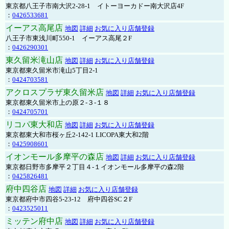
東京都八王子市南大沢2-28-1 イトーヨーカドー南大沢店4F
：
0426533681
イーアス高尾店
地図
詳細
お気に入り店舗登録
八王子市東浅川町550-1 イーアス高尾２F
：
0426290301
東久留米滝山店
地図
詳細
お気に入り店舗登録
東京都東久留米市滝山5丁目2-1
：
0424703581
アクロスプラザ東久留米店
地図
詳細
お気に入り店舗登録
東京都東久留米市上の原２-３-１８
：
0424705701
リコパ東大和店
地図
詳細
お気に入り店舗登録
東京都東大和市桜ヶ丘2-142-1 LICOPA東大和2階
：
0425908601
イオンモール多摩平の森店
地図
詳細
お気に入り店舗登録
東京都日野市多摩平２丁目４-１イオンモール多摩平の森2階
：
0425826481
府中四谷店
地図
詳細
お気に入り店舗登録
東京都府中市四谷5-23-12 府中四谷SC２F
：
0423525011
ミッテン府中店
地図
詳細
お気に入り店舗登録