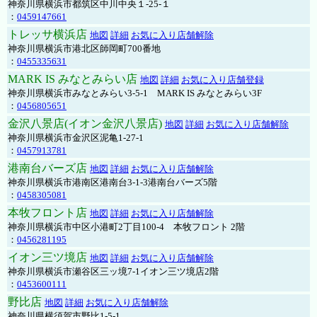
神奈川県横浜市都筑区中川中央１-25-１
：
0459147661
トレッサ横浜店
地図
詳細
お気に入り店舗解除
神奈川県横浜市港北区師岡町700番地
：
0455335631
MARK IS みなとみらい店
地図
詳細
お気に入り店舗登録
神奈川県横浜市みなとみらい3-5-1 MARK IS みなとみらい3F
：
0456805651
金沢八景店(イオン金沢八景店)
地図
詳細
お気に入り店舗解除
神奈川県横浜市金沢区泥亀1-27-1
：
0457913781
港南台バーズ店
地図
詳細
お気に入り店舗解除
神奈川県横浜市港南区港南台3-1-3港南台バーズ5階
：
0458305081
本牧フロント店
地図
詳細
お気に入り店舗解除
神奈川県横浜市中区小港町2丁目100-4 本牧フロント 2階
：
0456281195
イオン三ツ境店
地図
詳細
お気に入り店舗解除
神奈川県横浜市瀬谷区三ッ境7-1イオン三ツ境店2階
：
0453600111
野比店
地図
詳細
お気に入り店舗解除
神奈川県横須賀市野比1-5-1