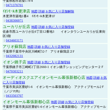
千葉県柏市若柴178-4
：
0471376701
ｲｵﾝﾓｰﾙ木更津店
地図
詳細
お気に入り店舗解除
木更津市築地1番4 ｲｵﾝﾓｰﾙ木更津1F
：
0438306971
ユーカリが丘店
地図
詳細
お気に入り店舗登録
佐倉市西ユーカリが丘6丁目12番地3 イオンタウンユーカリが丘東街
区3階
：
0434603171
アリオ蘇我店
地図
詳細
お気に入り店舗登録
千葉県千葉市中央区川崎町52-7 アリオ蘇我店２F
：
0432082131
イオン銚子店
地図
詳細
お気に入り店舗登録
千葉県銚子市三崎町2丁目2660-1 イオン銚子ショッピングセンター２Ｆ
：
0479303211
オーディオスクエアイオンモール幕張新都心店
地図
詳細
お気
に入り店舗登録
千葉市美浜区豊砂1-6 イオンモール幕張新都心 アクティブモール2Ｆ
（ノジマ内）
：
0433503707
イオンモール幕張新都心店
地図
詳細
お気に入り店舗登録
千葉県千葉市美浜区豊砂1-6イオンモール幕張新都心 アクティブモール