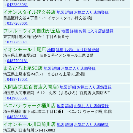
：
0422303081
イオンスタイル碑文谷店
地図
詳細
お気に入り店舗登録
目黒区碑文谷４丁目１-１ イオンスタイル碑文谷7階
：
0357208661
フレル・ウィズ自由が丘店
地図
詳細
お気に入り店舗登録
東京都目黒区自由が丘１丁目６番９号
：
0357263071
イオンモール上尾店
地図
詳細
お気に入り店舗登録
埼玉県上尾市愛宕3丁目8-１号イオンモール上尾２階
：
0487790181
まるひろ上尾SC店
地図
詳細
お気に入り店舗登録
埼玉県上尾市宮本町1-1 まるひろ上尾SC店5階
：
0488717051
入間店(丸広百貨店入間店)
地図
詳細
お気に入り店舗登録
埼玉県入間市豊岡1-6-12 丸広（まるひろ）百貨店 入間店５F
：
0429606631
ベニバナウォーク桶川店
地図
詳細
お気に入り店舗登録
埼玉県桶川市下日出東二丁目15番1 ベニバナウォーク桶川1階
：
0487895561
イオンモール川口前川店
地図
詳細
お気に入り店舗解除
埼玉県川口市前川 1-1-11-3003