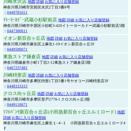
川崎水沢店
地図
詳細
お気に入り店舗登録
神奈川県川崎市宮前区水沢2丁目3番8号
：
0449781611
ｲﾄｰﾖｰｶﾄﾞｰ武蔵小杉駅前店
地図
詳細
お気に入り店舗登録
神奈川県川崎市中原区小杉町3-420イトーヨーカドー武蔵小杉駅前店5階
：
0447380611
イオン新百合ヶ丘店
地図
詳細
お気に入り店舗登録
神奈川県川崎市麻生区上麻生1-19イオン新百合ヶ丘5F
：
0449590071
東急ストア鎌倉店
地図
詳細
お気に入り店舗登録
神奈川県鎌倉市小町1丁目2-12東急ストア鎌倉店5階
：
0467237481
川崎枡形店
地図
詳細
お気に入り店舗登録
神奈川県川崎市多摩区枡形1丁目5番1号ヤオコー川崎枡形店3F
：
0449333315
クロス向ヶ丘店
地図
詳細
お気に入り店舗登録
神奈川県川崎市多摩区登戸2779-1 クロス向ヶ丘3階
：
0449118671
ｿﾌﾄﾊﾞﾝｸ新百合ヶ丘店(小田急新百合ヶ丘エルミロード)
地図
詳細
お気に入り店舗登録
神奈川県川崎市麻生区上麻生１-４-１ 小田急新百合ヶ丘エルミロード4
Ｆ