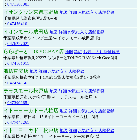
：
0471563001
イオンタウン東習志野店
地図
詳細
お気に入り店舗登録
千葉県習志野市東習志野6-7-8
：
0474564101
イオンモール成田店
地図
詳細
お気に入り店舗登録
千葉県成田市ウイング土屋24 イオンモール成田店1階
：
0476227621
ららぽーとTOKYO-BAY店
地図
詳細
お気に入り店舗解除
千葉県船橋市浜町2?2?7 ららぽーとTOKYO-BAY North Gate 3階
：
0474101011
船橋東武店
地図
詳細
お気に入り店舗登録
千葉県船橋市本町7-1-1東武百貨店船橋店3階1～3番地
：
0474243661
テラスモール松戸店
地図
詳細
お気に入り店舗登録
千葉県松戸市八ケ崎2丁目8-1 テラスモール松戸3F
：
0473093651
イトーヨーカドー八柱店
地図
詳細
お気に入り店舗登録
千葉県松戸市日暮1-15-8イトーヨーカドー八柱 3階
：
0477045261
イトーヨーカドー松戸店
地図
詳細
お気に入り店舗登録
千葉県松戸市松戸1149 イトーヨーカドー松戸店6階