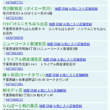
：
0476487751
市川駅前店（ダイエー市川）
地図
詳細
お気に入り店舗登録
市川市市川1-4-10ダイエー市川 6階
：
0473231361
ｿﾌﾄﾊﾞﾝｸユニモちはら台店
地図
詳細
お気に入り店舗登録
千葉県市原市ちはら台西３-４ ユニモちはら台2F ノジマユニモちはら
台店内
：
0436760050
ニューコースト新浦安店
地図
詳細
お気に入り店舗登録
千葉県浦安市明海4丁目1-1ニューコースト新浦安3階
：
0473063401
トライアル西友浦安店
地図
詳細
お気に入り店舗登録
千葉県浦安市北栄1-14-1 トライアル西友浦安店3F
：
0473057661
鎌ヶ谷店(ヨークタウン)
地図
詳細
お気に入り店舗解除
千葉県鎌ヶ谷東道野辺5-16-38 ヨークタウン2F
：
0474417481
柏モディ店
地図
詳細
お気に入り店舗解除
千葉県柏市柏1丁目2-26 柏モディ4F
：
0471668121
ららぽーと柏の葉店
地図
詳細
お気に入り店舗登録