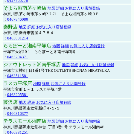
：
0427755770
そよら湘南茅ヶ崎店
地図
詳細
お気に入り店舗登録
神奈川県茅ヶ崎市茅ヶ崎2‐7‐71 そよら湘南茅ヶ崎３F
：
0467846080
秦野店
地図
詳細
お気に入り店舗登録
神奈川県秦野市曽屋４７８４
：
0463831214
ららぽーと湘南平塚店
地図
詳細
お気に入り店舗登録
平塚市天沼10-1 ららぽーと湘南平塚3階
：
0463204371
ジアウトレット湘南平塚店
地図
詳細
お気に入り店舗登録
平塚市大神8丁目1番1号 THE OUTLETS SHONAN HIRATSUKA
：
0463511581
ラスカ平塚店
地図
詳細
お気に入り店舗登録
平塚市宝町１－１ ラスカ平塚 4階
：
0463205581
藤沢店
地図
詳細
お気に入り店舗解除
神奈川県藤沢市辻堂新町４-１-１
：
0466316377
テラスモール湘南店
地図
詳細
お気に入り店舗解除
神奈川県藤沢市辻堂神台1丁目3番1号 テラスモール湘南4F
：
0466381251