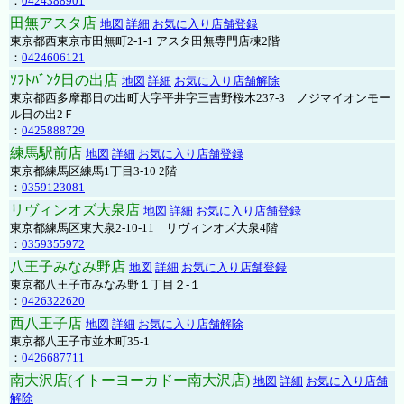
：
0424388901
田無アスタ店
地図
詳細
お気に入り店舗登録
東京都西東京市田無町2-1-1 アスタ田無専門店棟2階
：
0424606121
ｿﾌﾄﾊﾞﾝｸ日の出店
地図
詳細
お気に入り店舗解除
東京都西多摩郡日の出町大字平井字三吉野桜木237-3 ノジマイオンモー
ル日の出2Ｆ
：
0425888729
練馬駅前店
地図
詳細
お気に入り店舗登録
東京都練馬区練馬1丁目3-10 2階
：
0359123081
リヴィンオズ大泉店
地図
詳細
お気に入り店舗登録
東京都練馬区東大泉2-10-11 リヴィンオズ大泉4階
：
0359355972
八王子みなみ野店
地図
詳細
お気に入り店舗登録
東京都八王子市みなみ野１丁目２-１
：
0426322620
西八王子店
地図
詳細
お気に入り店舗解除
東京都八王子市並木町35-1
：
0426687711
南大沢店(イトーヨーカドー南大沢店)
地図
詳細
お気に入り店舗
解除