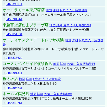
：
0468393611
オーロラモール東戸塚店
地図
詳細
お気に入り店舗登録
横浜市戸塚区品濃町536-1 オーロラモール東戸塚アネックス2F
：
0458201561
東急百貨店たまプラーザ店
地図
詳細
お気に入り店舗登録
神奈川県横浜市青葉区美しが丘1-7東急百貨店たまプラーザ5階
：
0459051131
オーディオスクエア トレッサ横浜
地図
詳細
お気に入り店舗登
録
神奈川県横浜市港北区師岡町700 トレッサ横浜南棟3階 ノジマ トレッサ
横浜店内
：
0455335629
コースカベイサイド横須賀店
地図
詳細
お気に入り店舗登録
神奈川県横須賀市本町２-１-１２コースカベイサイドストアーズ3階
：
0468201511
権太坂店
地図
詳細
お気に入り店舗解除
神奈川県横浜市保土ケ谷区権太坂 3-1-3
：
0457305731
ホームズ鶴見店
地図
詳細
お気に入り店舗解除
神奈川県横浜市鶴見区岸谷3丁目9-1 島忠ホームズ横浜鶴見店2階
：
0455842261