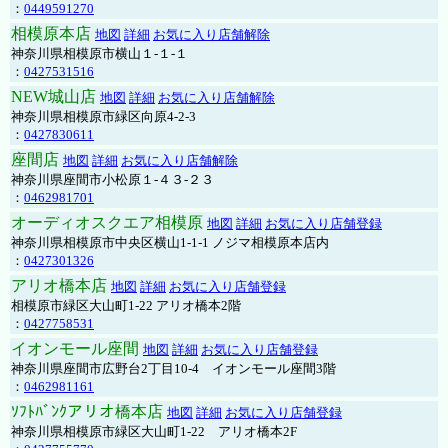
：
0449591270
相模原本店
地図
詳細
お気に入り店舗解除
神奈川県相模原市横山１-１-１
：
0427531516
NEW城山店
地図
詳細
お気に入り店舗解除
神奈川県相模原市緑区向原4-2-3
：
0427830611
座間店
地図
詳細
お気に入り店舗解除
神奈川県座間市小松原１-４３-２３
：
0462981701
オーディオスクエア相模原
地図
詳細
お気に入り店舗登録
神奈川県相模原市中央区横山1-1-1 ノジマ相模原本店内
：
0427301326
アリオ橋本店
地図
詳細
お気に入り店舗登録
相模原市緑区大山町1-22 アリオ橋本2階
：
0427758531
イオンモール座間
地図
詳細
お気に入り店舗登録
神奈川県座間市広野台2丁目10-4 イオンモール座間3階
：
0462981161
ｿﾌﾄﾊﾞﾝｸアリオ橋本店
地図
詳細
お気に入り店舗登録
神奈川県相模原市緑区大山町1-22 アリオ橋本2F