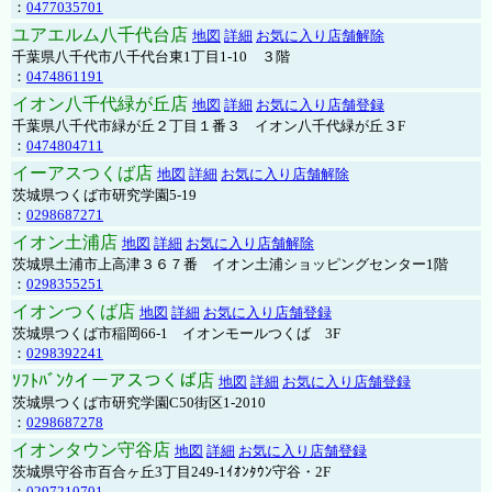
：
0477035701
ユアエルム八千代台店
地図
詳細
お気に入り店舗解除
千葉県八千代市八千代台東1丁目1-10 ３階
：
0474861191
イオン八千代緑が丘店
地図
詳細
お気に入り店舗登録
千葉県八千代市緑が丘２丁目１番３ イオン八千代緑が丘３F
：
0474804711
イーアスつくば店
地図
詳細
お気に入り店舗解除
茨城県つくば市研究学園5-19
：
0298687271
イオン土浦店
地図
詳細
お気に入り店舗解除
茨城県土浦市上高津３６７番 イオン土浦ショッピングセンター1階
：
0298355251
イオンつくば店
地図
詳細
お気に入り店舗登録
茨城県つくば市稲岡66-1 イオンモールつくば 3F
：
0298392241
ｿﾌﾄﾊﾞﾝｸイーアスつくば店
地図
詳細
お気に入り店舗登録
茨城県つくば市研究学園C50街区1-2010
：
0298687278
イオンタウン守谷店
地図
詳細
お気に入り店舗登録
茨城県守谷市百合ヶ丘3丁目249-1ｲｵﾝﾀｳﾝ守谷・2F
：
0297210701