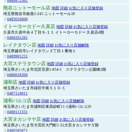
：
0480872501
熊谷ニットーモール店
地図
詳細
お気に入り店舗登録
埼玉県熊谷市銀座2-245 ニットーモール3F
：
0485010600
イトーヨーカドー久喜店
地図
詳細
お気に入り店舗登録
久喜市久喜中央４丁目９-１１ イトーヨーカドー 久喜店4階
：
0480261281
レイクタウン店
地図
詳細
お気に入り店舗解除
埼玉県越谷市レイクタウン３丁目１番地１
：
0489901251
大宮ステラタウン店
地図
詳細
お気に入り店舗登録
埼玉県さいたま市北区宮原1-854-1 ステラタウン公園棟2階
：
0486618366
浦和店
地図
詳細
お気に入り店舗登録
埼玉県さいたま市緑区中尾５１０-１
：
0487124811
浦和パルコ店
地図
詳細
お気に入り店舗解除
埼玉県さいたま市浦和区東高砂町11-1浦和パルコ2F
：
0488111351
大宮タカシマヤ店
地図
詳細
お気に入り店舗登録
埼玉県さいたま市大宮区大門町1-32大宮タカシマヤ５階
：
0486585871