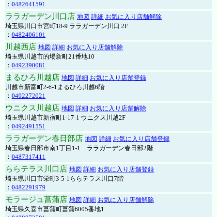
：
0482641591
ララガーデン川口店
地図
詳細
お気に入り店舗解除
埼玉県川口市宮町18-9 ララガーデン川口 2F
：
0482406101
川越西店
地図
詳細
お気に入り店舗解除
埼玉県川越市的場新町21番地10
：
0492390081
まるひろ川越店
地図
詳細
お気に入り店舗登録
川越市新富町2-6-1まるひろ川越6階
：
0492272021
ウニクス川越店
地図
詳細
お気に入り店舗解除
埼玉県川越市新宿町1-17-1 ウニクス川越2F
：
0492491551
ララガーデン春日部店
地図
詳細
お気に入り店舗登録
埼玉県春日部市南1丁目1-1 ララガーデン春日部2階
：
0487317411
ららテラス川口店
地図
詳細
お気に入り店舗登録
埼玉県川口市栄町3-5-1ららテラス川口7階
：
0482291979
モラージュ菖蒲店
地図
詳細
お気に入り店舗解除
埼玉県久喜市菖蒲町菖蒲6005番地1