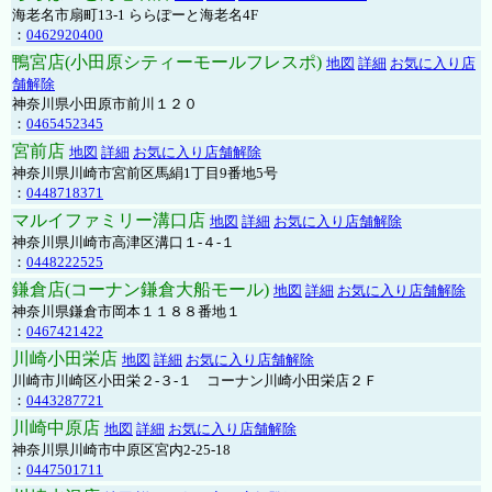
海老名市扇町13-1 ららぽーと海老名4F
：
0462920400
鴨宮店(小田原シティーモールフレスポ)
地図
詳細
お気に入り店
舗解除
神奈川県小田原市前川１２０
：
0465452345
宮前店
地図
詳細
お気に入り店舗解除
神奈川県川崎市宮前区馬絹1丁目9番地5号
：
0448718371
マルイファミリー溝口店
地図
詳細
お気に入り店舗解除
神奈川県川崎市高津区溝口１-４-１
：
0448222525
鎌倉店(コーナン鎌倉大船モール)
地図
詳細
お気に入り店舗解除
神奈川県鎌倉市岡本１１８８番地１
：
0467421422
川崎小田栄店
地図
詳細
お気に入り店舗解除
川崎市川崎区小田栄２‐３‐１ コーナン川崎小田栄店２Ｆ
：
0443287721
川崎中原店
地図
詳細
お気に入り店舗解除
神奈川県川崎市中原区宮内2-25-18
：
0447501711