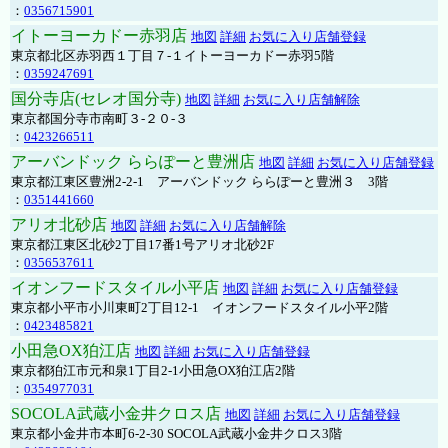
：
0356715901
イトーヨーカドー赤羽店
地図
詳細
お気に入り店舗登録
東京都北区赤羽西１丁目７-１イトーヨーカドー赤羽5階
：
0359247691
国分寺店(セレオ国分寺)
地図
詳細
お気に入り店舗解除
東京都国分寺市南町３-２０-３
：
0423266511
アーバンドック ららぽーと豊洲店
地図
詳細
お気に入り店舗登録
東京都江東区豊洲2-2-1 アーバンドック ららぽーと豊洲３ 3階
：
0351441660
アリオ北砂店
地図
詳細
お気に入り店舗解除
東京都江東区北砂2丁目17番1号アリオ北砂2F
：
0356537611
イオンフードスタイル小平店
地図
詳細
お気に入り店舗登録
東京都小平市小川東町2丁目12-1 イオンフードスタイル小平2階
：
0423485821
小田急OX狛江店
地図
詳細
お気に入り店舗登録
東京都狛江市元和泉1丁目2-1小田急OX狛江店2階
：
0354977031
SOCOLA武蔵小金井クロス店
地図
詳細
お気に入り店舗登録
東京都小金井市本町6-2-30 SOCOLA武蔵小金井クロス3階