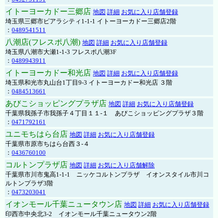
イトーヨーカドー三郷店
地図
詳細
お気に入り店舗登録
埼玉県三郷市ピアラシティ1-1-1 イトーヨーカドー三郷店2階
：
0489541511
八潮店(フレスポ八潮)
地図
詳細
お気に入り店舗登録
埼玉県八潮市大瀬1-1-3 フレスポ八潮3F
：
0489943911
イトーヨーカドー和光店
地図
詳細
お気に入り店舗登録
埼玉県和光市丸山台1丁目9-3 イトーヨーカドー和光店 ３階
：
0484513661
あびこショッピングプラザ店
地図
詳細
お気に入り店舗登録
千葉県我孫子市我孫子４丁目１１-１ あびこショッピングプラザ３階
：
0471792161
ユニモちはら台店
地図
詳細
お気に入り店舗登録
千葉県市原市ちはら台西３-４
：
0436760100
コルトンプラザ店
地図
詳細
お気に入り店舗解除
千葉県市川市鬼高1-1-1 ニッケコルトンプラザ イオンスタイル市川コ
ルトンプラザ3階
：
0473203041
イオンモール千葉ニュータウン店
地図
詳細
お気に入り店舗登録
印西市中央北3-2 イオンモール千葉ニュータウン2階