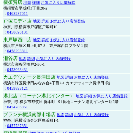
横須賀店
地図
詳細
お気に入り店舗解除
横須賀市平成町3丁目28-2
：
0468287011
戸塚モディ店
地図
詳細
お気に入り店舗登録
神奈川県横浜市戸塚区戸塚町10
：
0458696131
東戸塚西口店
地図
詳細
お気に入り店舗登録
横浜市戸塚区川上町87-8 東戸塚西口プラザ１階
：
0458293811
瀬谷店
地図
詳細
お気に入り店舗登録
横浜市瀬谷区橋戸2-36-1
：
0453063431
カエデウォーク長津田店
地図
詳細
お気に入り店舗登録
横浜市緑区長津田みなみ台4丁目7-1 カエデウォーク長津田1階
：
0459893121
港北店（コーナン港北インター）
地図
詳細
お気に入り店舗登録
神奈川県 横浜市都筑区 折本町 191番地コーナン港北インター店2階
：
0454786851
ブランチ横浜南部市場店
地図
詳細
お気に入り店舗登録
神奈川県横浜市金沢区鳥浜町1-1
：
0457737851