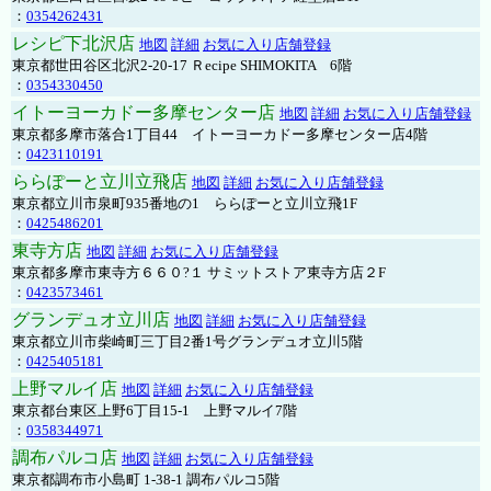
：
0354262431
レシピ下北沢店
地図
詳細
お気に入り店舗登録
東京都世田谷区北沢2-20-17 Ｒecipe SHIMOKITA 6階
：
0354330450
イトーヨーカドー多摩センター店
地図
詳細
お気に入り店舗登録
東京都多摩市落合1丁目44 イトーヨーカドー多摩センター店4階
：
0423110191
ららぽーと立川立飛店
地図
詳細
お気に入り店舗登録
東京都立川市泉町935番地の1 ららぽーと立川立飛1F
：
0425486201
東寺方店
地図
詳細
お気に入り店舗登録
東京都多摩市東寺方６６０?１ サミットストア東寺方店２F
：
0423573461
グランデュオ立川店
地図
詳細
お気に入り店舗登録
東京都立川市柴崎町三丁目2番1号グランデュオ立川5階
：
0425405181
上野マルイ店
地図
詳細
お気に入り店舗登録
東京都台東区上野6丁目15-1 上野マルイ7階
：
0358344971
調布パルコ店
地図
詳細
お気に入り店舗登録
東京都調布市小島町 1-38-1 調布パルコ5階