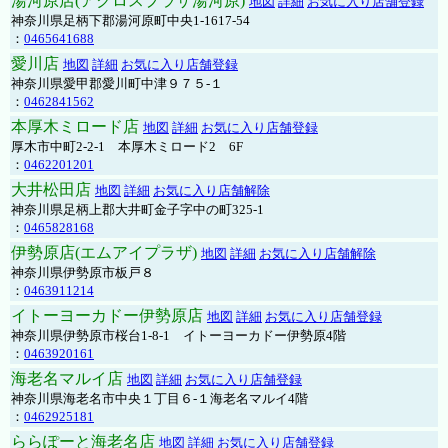
湯河原店(アクロスプラザ湯河原)
地図
詳細
お気に入り店舗登録
神奈川県足柄下郡湯河原町中央1-1617-54
：
0465641688
愛川店
地図
詳細
お気に入り店舗登録
神奈川県愛甲郡愛川町中津９７５-１
：
0462841562
本厚木ミロード店
地図
詳細
お気に入り店舗登録
厚木市中町2-2-1 本厚木ミロード2 6F
：
0462201201
大井松田店
地図
詳細
お気に入り店舗解除
神奈川県足柄上郡大井町金子字中の町325-1
：
0465828168
伊勢原店(エムアイプラザ)
地図
詳細
お気に入り店舗解除
神奈川県伊勢原市板戸８
：
0463911214
イトーヨーカドー伊勢原店
地図
詳細
お気に入り店舗登録
神奈川県伊勢原市桜台1-8-1 イトーヨーカドー伊勢原4階
：
0463920161
海老名マルイ店
地図
詳細
お気に入り店舗登録
神奈川県海老名市中央１丁目６-１海老名マルイ4階
：
0462925181
ららぽーと海老名店
地図
詳細
お気に入り店舗登録