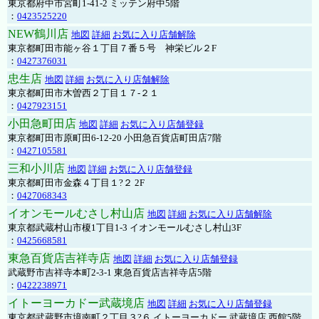
東京都府中市宮町1-41-2 ミッテン府中5階
：
0423525220
NEW鶴川店
地図
詳細
お気に入り店舗解除
東京都町田市能ヶ谷１丁目７番５号 神栄ビル２F
：
0427376031
忠生店
地図
詳細
お気に入り店舗解除
東京都町田市木曽西２丁目１７-２１
：
0427923151
小田急町田店
地図
詳細
お気に入り店舗登録
東京都町田市原町田6-12-20 小田急百貨店町田店7階
：
0427105581
三和小川店
地図
詳細
お気に入り店舗登録
東京都町田市金森４丁目１?２ 2F
：
0427068343
イオンモールむさし村山店
地図
詳細
お気に入り店舗解除
東京都武蔵村山市榎1丁目1-3 イオンモールむさし村山3F
：
0425668581
東急百貨店吉祥寺店
地図
詳細
お気に入り店舗登録
武蔵野市吉祥寺本町2-3-1 東急百貨店吉祥寺店5階
：
0422238971
イトーヨーカドー武蔵境店
地図
詳細
お気に入り店舗登録
東京都武蔵野市境南町２丁目３?６ イトーヨーカドー 武蔵境店 西館5階