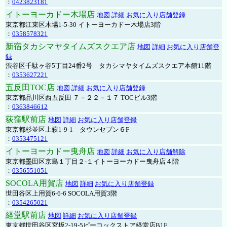
：
0423823181
イトーヨーカドー木場店
地図
詳細
お気に入り店舗登録
東京都江東区木場1-5-30 イトーヨーカドー木場店3階
：
0358578321
新宿タカシマヤタイムズスクエア店
地図
詳細
お気に入り店舗登
録
渋谷区千駄ヶ谷5丁目24番2号 タカシマヤタイムズスクエア本館11階
：
0353627221
五反田TOC店
地図
詳細
お気に入り店舗登録
東京都品川区西五反田 ７－２２－１７ TOCビル3階
：
0363846612
荻窪駅前店
地図
詳細
お気に入り店舗登録
東京都杉並区上萩1-9-1 タウンセブン６F
：
0353475121
イトーヨーカドー曳舟店
地図
詳細
お気に入り店舗解除
東京都墨田区京島１丁目２-１イトーヨーカドー曳舟店４階
：
0356551051
SOCOLA用賀店
地図
詳細
お気に入り店舗登録
世田谷区上用賀6-6-6 SOCOLA用賀3階
：
0354265021
経堂駅前店
地図
詳細
お気に入り店舗登録
東京都世田谷区宮坂2-19-5ピーコックストア経堂店B1F