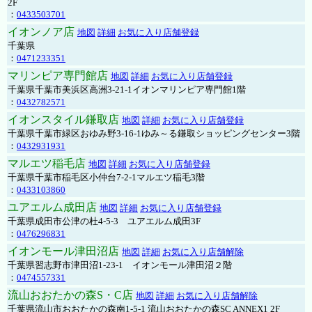
2F
：
0433503701
イオンノア店
地図
詳細
お気に入り店舗登録
千葉県
：
0471233351
マリンピア専門館店
地図
詳細
お気に入り店舗登録
千葉県千葉市美浜区高洲3-21-1イオンマリンピア専門館1階
：
0432782571
イオンスタイル鎌取店
地図
詳細
お気に入り店舗登録
千葉県千葉市緑区おゆみ野3-16-1ゆみ～る鎌取ショッピングセンター3階
：
0432931931
マルエツ稲毛店
地図
詳細
お気に入り店舗登録
千葉県千葉市稲毛区小仲台7-2-1マルエツ稲毛3階
：
0433103860
ユアエルム成田店
地図
詳細
お気に入り店舗登録
千葉県成田市公津の杜4-5-3 ユアエルム成田3F
：
0476296831
イオンモール津田沼店
地図
詳細
お気に入り店舗解除
千葉県習志野市津田沼1-23-1 イオンモール津田沼２階
：
0474557331
流山おおたかの森S・C店
地図
詳細
お気に入り店舗解除
千葉県流山市おおたかの森南1-5-1 流山おおたかの森SC ANNEX1 2F