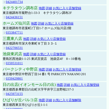
：
0424401734
キテラタウン調布店
地図
詳細
お気に入り店舗登録
東京都調布市菊野台1-33-3 キテラタウン調布2F
：
0424436151
ホームズ仙川店
地図
詳細
お気に入り店舗登録
東京都調布市若葉町2丁目1-7 ホームズ仙川店2階
：
0353847711
三鷹東八店
地図
詳細
お気に入り店舗登録
東京都調布市深大寺東町８丁目３３-１
：
0422706531
池袋東武店
地図
詳細
お気に入り店舗登録
豊島区西池袋1-1-25 東武百貨店 池袋店4F 8～10番地
：
0359531011
パークシティ中野店
地図
詳細
お気に入り店舗登録
東京都中野区中野四丁目14 番1 号 PARKCITY NAKANO 201
：
0359429861
日の出店(イオンモール日の出)
地図
詳細
お気に入り店舗登録
東京都西多摩郡日の出町大字平井字三吉野桜237-3
：
0425973155
ひばりが丘パルコ店
地図
詳細
お気に入り店舗解除
東京都西東京市ひばりが丘1-1-1