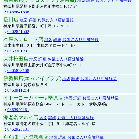
湯河原店(アクロスプラザ湯河原)
地図
詳細
お気に入り店舗登録
神奈川県足柄下郡湯河原町中央1-1617-54
：
0465641688
愛川店
地図
詳細
お気に入り店舗登録
神奈川県愛甲郡愛川町中津９７５-１
：
0462841562
本厚木ミロード店
地図
詳細
お気に入り店舗登録
厚木市中町2-2-1 本厚木ミロード2 6F
：
0462201201
大井松田店
地図
詳細
お気に入り店舗解除
神奈川県足柄上郡大井町金子字中の町325-1
：
0465828168
伊勢原店(エムアイプラザ)
地図
詳細
お気に入り店舗解除
神奈川県伊勢原市板戸８
：
0463911214
イトーヨーカドー伊勢原店
地図
詳細
お気に入り店舗登録
神奈川県伊勢原市桜台1-8-1 イトーヨーカドー伊勢原4階
：
0463920161
海老名マルイ店
地図
詳細
お気に入り店舗登録
神奈川県海老名市中央１丁目６-１海老名マルイ4階
：
0462925181
ららぽーと海老名店
地図
詳細
お気に入り店舗登録