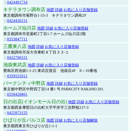
：
0424401734
キテラタウン調布店
地図
詳細
お気に入り店舗登録
東京都調布市菊野台1-33-3 キテラタウン調布2F
：
0424436151
ホームズ仙川店
地図
詳細
お気に入り店舗登録
東京都調布市若葉町2丁目1-7 ホームズ仙川店2階
：
0353847711
三鷹東八店
地図
詳細
お気に入り店舗登録
東京都調布市深大寺東町８丁目３３-１
：
0422706531
池袋東武店
地図
詳細
お気に入り店舗登録
豊島区西池袋1-1-25 東武百貨店 池袋店4F 8～10番地
：
0359531011
パークシティ中野店
地図
詳細
お気に入り店舗登録
東京都中野区中野四丁目14 番1 号 PARKCITY NAKANO 201
：
0359429861
日の出店(イオンモール日の出)
地図
詳細
お気に入り店舗登録
東京都西多摩郡日の出町大字平井字三吉野桜237-3
：
0425973155
ひばりが丘パルコ店
地図
詳細
お気に入り店舗解除
東京都西東京市ひばりが丘1-1-1