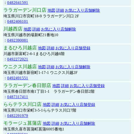
：
0482641591
ララガーデン川口店
地図
詳細
お気に入り店舗解除
埼玉県川口市宮町18-9 ララガーデン川口 2F
：
0482406101
川越西店
地図
詳細
お気に入り店舗解除
埼玉県川越市的場新町21番地10
：
0492390081
まるひろ川越店
地図
詳細
お気に入り店舗登録
川越市新富町2-6-1まるひろ川越6階
：
0492272021
ウニクス川越店
地図
詳細
お気に入り店舗解除
埼玉県川越市新宿町1-17-1 ウニクス川越2F
：
0492491551
ララガーデン春日部店
地図
詳細
お気に入り店舗登録
埼玉県春日部市南1丁目1-1 ララガーデン春日部2階
：
0487317411
ららテラス川口店
地図
詳細
お気に入り店舗登録
埼玉県川口市栄町3-5-1ららテラス川口7階
：
0482291979
モラージュ菖蒲店
地図
詳細
お気に入り店舗解除
埼玉県久喜市菖蒲町菖蒲6005番地1