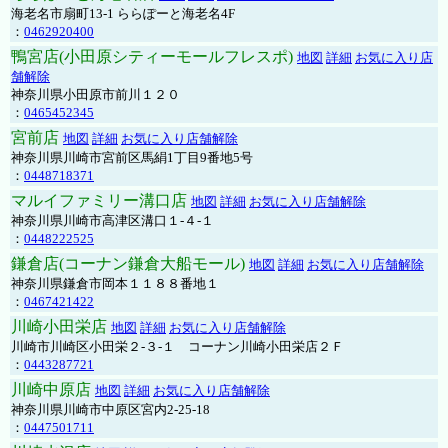
海老名市扇町13-1 ららぽーと海老名4F
：
0462920400
鴨宮店(小田原シティーモールフレスポ)
地図
詳細
お気に入り店
舗解除
神奈川県小田原市前川１２０
：
0465452345
宮前店
地図
詳細
お気に入り店舗解除
神奈川県川崎市宮前区馬絹1丁目9番地5号
：
0448718371
マルイファミリー溝口店
地図
詳細
お気に入り店舗解除
神奈川県川崎市高津区溝口１-４-１
：
0448222525
鎌倉店(コーナン鎌倉大船モール)
地図
詳細
お気に入り店舗解除
神奈川県鎌倉市岡本１１８８番地１
：
0467421422
川崎小田栄店
地図
詳細
お気に入り店舗解除
川崎市川崎区小田栄２‐３‐１ コーナン川崎小田栄店２Ｆ
：
0443287721
川崎中原店
地図
詳細
お気に入り店舗解除
神奈川県川崎市中原区宮内2-25-18
：
0447501711