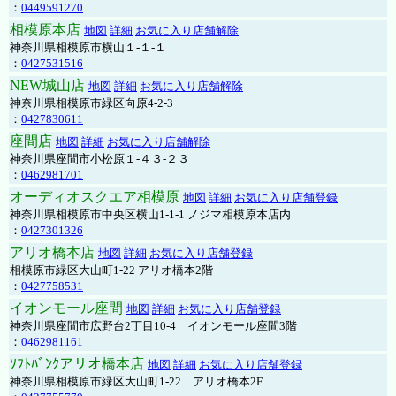
：
0449591270
相模原本店
地図
詳細
お気に入り店舗解除
神奈川県相模原市横山１-１-１
：
0427531516
NEW城山店
地図
詳細
お気に入り店舗解除
神奈川県相模原市緑区向原4-2-3
：
0427830611
座間店
地図
詳細
お気に入り店舗解除
神奈川県座間市小松原１-４３-２３
：
0462981701
オーディオスクエア相模原
地図
詳細
お気に入り店舗登録
神奈川県相模原市中央区横山1-1-1 ノジマ相模原本店内
：
0427301326
アリオ橋本店
地図
詳細
お気に入り店舗登録
相模原市緑区大山町1-22 アリオ橋本2階
：
0427758531
イオンモール座間
地図
詳細
お気に入り店舗登録
神奈川県座間市広野台2丁目10-4 イオンモール座間3階
：
0462981161
ｿﾌﾄﾊﾞﾝｸアリオ橋本店
地図
詳細
お気に入り店舗登録
神奈川県相模原市緑区大山町1-22 アリオ橋本2F