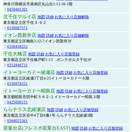
神奈川県横浜市港南区丸山台1-12-36 1階
：
0458401301
北千住マルイ店
地図
詳細
お気に入り店舗解除
東京都足立区千住３-９２
：
0338887571
イオン西新井店
地図
詳細
お気に入り店舗解除
東京都足立区梅島3-32-7イオン西新井3F
：
0358458331
千住大橋店
地図
詳細
お気に入り店舗登録
東京都足立区千住橋戸町1-13 ポンテポルタ千住3F
：
0352846731
イトーヨーカドー綾瀬店
地図
詳細
お気に入り店舗登録
東京都足立区綾瀬3丁目4-25イトーヨーカドー５階
：
0356978351
イトーヨーカドー昭島店
地図
詳細
お気に入り店舗登録
東京都昭島市田中町５６２-１イトーヨーカドー昭島３階
：
0425006151
ららテラス北綾瀬店
地図
詳細
お気に入り店舗登録
東京都足立区谷中4丁目8番1号 ららテラス北綾瀬3階
：
0368025361
若葉台店(フレスポ若葉台EAST)
地図
詳細
お気に入り店舗登録