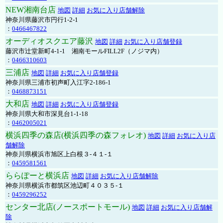
NEW湘南台店
地図
詳細
お気に入り店舗解除
神奈川県藤沢市円行1-2-1
：
0466467822
オーディオスクエア藤沢
地図
詳細
お気に入り店舗登録
藤沢市辻堂新町4-1-1 湘南モールFILL2F（ノジマ内）
：
0466310603
三浦店
地図
詳細
お気に入り店舗登録
神奈川県三浦市初声町入江字2-186-1
：
0468873151
大和店
地図
詳細
お気に入り店舗登録
神奈川県大和市深見台1-1-18
：
0462005021
横浜四季の森店(横浜四季の森フォレオ)
地図
詳細
お気に入り店
舗解除
神奈川県横浜市旭区上白根３-４１-１
：
0459581561
ららぽーと横浜店
地図
詳細
お気に入り店舗解除
神奈川県横浜市都筑区池辺町４０３５-１
：
0459296252
センター北店(ノースポートモール)
地図
詳細
お気に入り店舗解
除