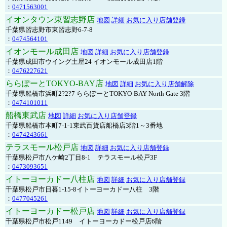
：
0471563001
イオンタウン東習志野店
地図
詳細
お気に入り店舗登録
千葉県習志野市東習志野6-7-8
：
0474564101
イオンモール成田店
地図
詳細
お気に入り店舗登録
千葉県成田市ウイング土屋24 イオンモール成田店1階
：
0476227621
ららぽーとTOKYO-BAY店
地図
詳細
お気に入り店舗解除
千葉県船橋市浜町2?2?7 ららぽーとTOKYO-BAY North Gate 3階
：
0474101011
船橋東武店
地図
詳細
お気に入り店舗登録
千葉県船橋市本町7-1-1東武百貨店船橋店3階1～3番地
：
0474243661
テラスモール松戸店
地図
詳細
お気に入り店舗登録
千葉県松戸市八ケ崎2丁目8-1 テラスモール松戸3F
：
0473093651
イトーヨーカドー八柱店
地図
詳細
お気に入り店舗登録
千葉県松戸市日暮1-15-8イトーヨーカドー八柱 3階
：
0477045261
イトーヨーカドー松戸店
地図
詳細
お気に入り店舗登録
千葉県松戸市松戸1149 イトーヨーカドー松戸店6階