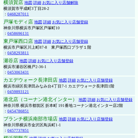
横須賀店
地図
詳細
お気に入り店舗解除
横須賀市平成町3丁目28-2
：
0468287011
戸塚モディ店
地図
詳細
お気に入り店舗登録
神奈川県横浜市戸塚区戸塚町10
：
0458696131
東戸塚西口店
地図
詳細
お気に入り店舗登録
横浜市戸塚区川上町87-8 東戸塚西口プラザ１階
：
0458293811
瀬谷店
地図
詳細
お気に入り店舗登録
横浜市瀬谷区橋戸2-36-1
：
0453063431
カエデウォーク長津田店
地図
詳細
お気に入り店舗登録
横浜市緑区長津田みなみ台4丁目7-1 カエデウォーク長津田1階
：
0459893121
港北店（コーナン港北インター）
地図
詳細
お気に入り店舗登録
神奈川県 横浜市都筑区 折本町 191番地コーナン港北インター店2階
：
0454786851
ブランチ横浜南部市場店
地図
詳細
お気に入り店舗登録
神奈川県横浜市金沢区鳥浜町1-1
：
0457737851