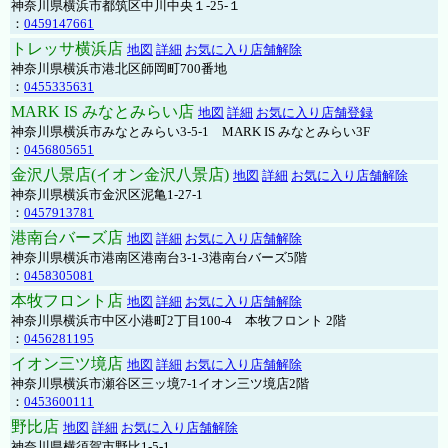
神奈川県横浜市都筑区中川中央１-25-１
：
0459147661
トレッサ横浜店
地図
詳細
お気に入り店舗解除
神奈川県横浜市港北区師岡町700番地
：
0455335631
MARK IS みなとみらい店
地図
詳細
お気に入り店舗登録
神奈川県横浜市みなとみらい3-5-1 MARK IS みなとみらい3F
：
0456805651
金沢八景店(イオン金沢八景店)
地図
詳細
お気に入り店舗解除
神奈川県横浜市金沢区泥亀1-27-1
：
0457913781
港南台バーズ店
地図
詳細
お気に入り店舗解除
神奈川県横浜市港南区港南台3-1-3港南台バーズ5階
：
0458305081
本牧フロント店
地図
詳細
お気に入り店舗解除
神奈川県横浜市中区小港町2丁目100-4 本牧フロント 2階
：
0456281195
イオン三ツ境店
地図
詳細
お気に入り店舗解除
神奈川県横浜市瀬谷区三ッ境7-1イオン三ツ境店2階
：
0453600111
野比店
地図
詳細
お気に入り店舗解除
神奈川県横須賀市野比1-5-1