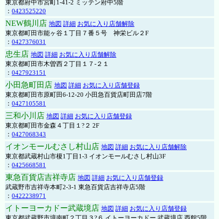
東京都府中市宮町1-41-2 ミッテン府中5階
：
0423525220
NEW鶴川店
地図
詳細
お気に入り店舗解除
東京都町田市能ヶ谷１丁目７番５号 神栄ビル２F
：
0427376031
忠生店
地図
詳細
お気に入り店舗解除
東京都町田市木曽西２丁目１７-２１
：
0427923151
小田急町田店
地図
詳細
お気に入り店舗登録
東京都町田市原町田6-12-20 小田急百貨店町田店7階
：
0427105581
三和小川店
地図
詳細
お気に入り店舗登録
東京都町田市金森４丁目１?２ 2F
：
0427068343
イオンモールむさし村山店
地図
詳細
お気に入り店舗解除
東京都武蔵村山市榎1丁目1-3 イオンモールむさし村山3F
：
0425668581
東急百貨店吉祥寺店
地図
詳細
お気に入り店舗登録
武蔵野市吉祥寺本町2-3-1 東急百貨店吉祥寺店5階
：
0422238971
イトーヨーカドー武蔵境店
地図
詳細
お気に入り店舗登録
東京都武蔵野市境南町２丁目３?６ イトーヨーカドー 武蔵境店 西館5階