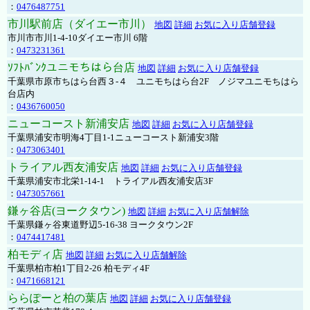
：
0476487751
市川駅前店（ダイエー市川）
地図
詳細
お気に入り店舗登録
市川市市川1-4-10ダイエー市川 6階
：
0473231361
ｿﾌﾄﾊﾞﾝｸユニモちはら台店
地図
詳細
お気に入り店舗登録
千葉県市原市ちはら台西３-４ ユニモちはら台2F ノジマユニモちはら
台店内
：
0436760050
ニューコースト新浦安店
地図
詳細
お気に入り店舗登録
千葉県浦安市明海4丁目1-1ニューコースト新浦安3階
：
0473063401
トライアル西友浦安店
地図
詳細
お気に入り店舗登録
千葉県浦安市北栄1-14-1 トライアル西友浦安店3F
：
0473057661
鎌ヶ谷店(ヨークタウン)
地図
詳細
お気に入り店舗解除
千葉県鎌ヶ谷東道野辺5-16-38 ヨークタウン2F
：
0474417481
柏モディ店
地図
詳細
お気に入り店舗解除
千葉県柏市柏1丁目2-26 柏モディ4F
：
0471668121
ららぽーと柏の葉店
地図
詳細
お気に入り店舗登録