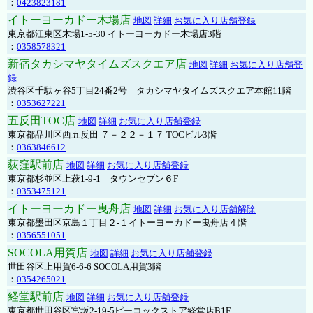
：
0423823181
イトーヨーカドー木場店
地図
詳細
お気に入り店舗登録
東京都江東区木場1-5-30 イトーヨーカドー木場店3階
：
0358578321
新宿タカシマヤタイムズスクエア店
地図
詳細
お気に入り店舗登
録
渋谷区千駄ヶ谷5丁目24番2号 タカシマヤタイムズスクエア本館11階
：
0353627221
五反田TOC店
地図
詳細
お気に入り店舗登録
東京都品川区西五反田 ７－２２－１７ TOCビル3階
：
0363846612
荻窪駅前店
地図
詳細
お気に入り店舗登録
東京都杉並区上萩1-9-1 タウンセブン６F
：
0353475121
イトーヨーカドー曳舟店
地図
詳細
お気に入り店舗解除
東京都墨田区京島１丁目２-１イトーヨーカドー曳舟店４階
：
0356551051
SOCOLA用賀店
地図
詳細
お気に入り店舗登録
世田谷区上用賀6-6-6 SOCOLA用賀3階
：
0354265021
経堂駅前店
地図
詳細
お気に入り店舗登録
東京都世田谷区宮坂2-19-5ピーコックストア経堂店B1F