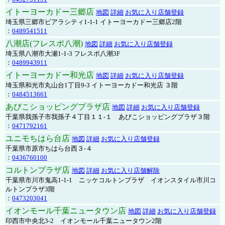
イトーヨーカドー三郷店
地図
詳細
お気に入り店舗登録
埼玉県三郷市ピアラシティ1-1-1 イトーヨーカドー三郷店2階
：
0489541511
八潮店(フレスポ八潮)
地図
詳細
お気に入り店舗登録
埼玉県八潮市大瀬1-1-3 フレスポ八潮3F
：
0489943911
イトーヨーカドー和光店
地図
詳細
お気に入り店舗登録
埼玉県和光市丸山台1丁目9-3 イトーヨーカドー和光店 ３階
：
0484513661
あびこショッピングプラザ店
地図
詳細
お気に入り店舗登録
千葉県我孫子市我孫子４丁目１１-１ あびこショッピングプラザ３階
：
0471792161
ユニモちはら台店
地図
詳細
お気に入り店舗登録
千葉県市原市ちはら台西３-４
：
0436760100
コルトンプラザ店
地図
詳細
お気に入り店舗解除
千葉県市川市鬼高1-1-1 ニッケコルトンプラザ イオンスタイル市川コ
ルトンプラザ3階
：
0473203041
イオンモール千葉ニュータウン店
地図
詳細
お気に入り店舗登録
印西市中央北3-2 イオンモール千葉ニュータウン2階