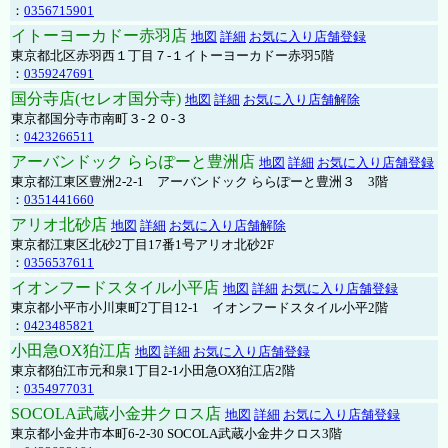
：
0356715901
イトーヨーカドー赤羽店
地図
詳細
お気に入り店舗登録
東京都北区赤羽西１丁目７-１イトーヨーカドー赤羽5階
：
0359247691
国分寺店(セレオ国分寺)
地図
詳細
お気に入り店舗解除
東京都国分寺市南町３-２０-３
：
0423266511
アーバンドック ららぽーと豊洲店
地図
詳細
お気に入り店舗登録
東京都江東区豊洲2-2-1 アーバンドック ららぽーと豊洲３ 3階
：
0351441660
アリオ北砂店
地図
詳細
お気に入り店舗解除
東京都江東区北砂2丁目17番1号アリオ北砂2F
：
0356537611
イオンフードスタイル小平店
地図
詳細
お気に入り店舗登録
東京都小平市小川東町2丁目12-1 イオンフードスタイル小平2階
：
0423485821
小田急OX狛江店
地図
詳細
お気に入り店舗登録
東京都狛江市元和泉1丁目2-1小田急OX狛江店2階
：
0354977031
SOCOLA武蔵小金井クロス店
地図
詳細
お気に入り店舗登録
東京都小金井市本町6-2-30 SOCOLA武蔵小金井クロス3階