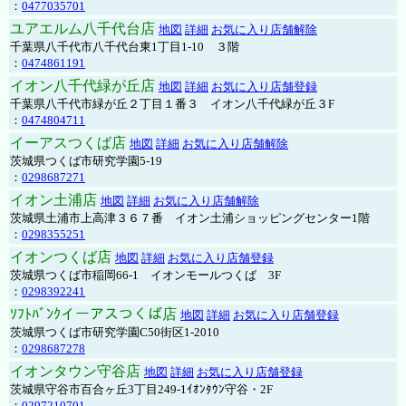
：
0477035701
ユアエルム八千代台店
地図
詳細
お気に入り店舗解除
千葉県八千代市八千代台東1丁目1-10 ３階
：
0474861191
イオン八千代緑が丘店
地図
詳細
お気に入り店舗登録
千葉県八千代市緑が丘２丁目１番３ イオン八千代緑が丘３F
：
0474804711
イーアスつくば店
地図
詳細
お気に入り店舗解除
茨城県つくば市研究学園5-19
：
0298687271
イオン土浦店
地図
詳細
お気に入り店舗解除
茨城県土浦市上高津３６７番 イオン土浦ショッピングセンター1階
：
0298355251
イオンつくば店
地図
詳細
お気に入り店舗登録
茨城県つくば市稲岡66-1 イオンモールつくば 3F
：
0298392241
ｿﾌﾄﾊﾞﾝｸイーアスつくば店
地図
詳細
お気に入り店舗登録
茨城県つくば市研究学園C50街区1-2010
：
0298687278
イオンタウン守谷店
地図
詳細
お気に入り店舗登録
茨城県守谷市百合ヶ丘3丁目249-1ｲｵﾝﾀｳﾝ守谷・2F
：
0297210701