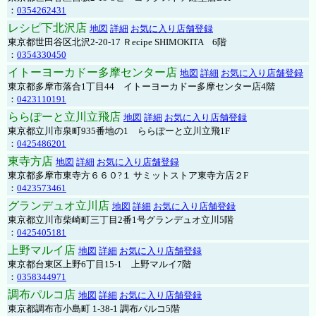
：
0354262431
レシピ下北沢店
地図
詳細
お気に入り店舗登録
東京都世田谷区北沢2-20-17 Ｒecipe SHIMOKITA 6階
：
0354330450
イトーヨーカドー多摩センター店
地図
詳細
お気に入り店舗登録
東京都多摩市落合1丁目44 イトーヨーカドー多摩センター店4階
：
0423110191
ららぽーと立川立飛店
地図
詳細
お気に入り店舗登録
東京都立川市泉町935番地の1 ららぽーと立川立飛1F
：
0425486201
東寺方店
地図
詳細
お気に入り店舗登録
東京都多摩市東寺方６６０?１ サミットストア東寺方店２F
：
0423573461
グランデュオ立川店
地図
詳細
お気に入り店舗登録
東京都立川市柴崎町三丁目2番1号グランデュオ立川5階
：
0425405181
上野マルイ店
地図
詳細
お気に入り店舗登録
東京都台東区上野6丁目15-1 上野マルイ7階
：
0358344971
調布パルコ店
地図
詳細
お気に入り店舗登録
東京都調布市小島町 1-38-1 調布パルコ5階