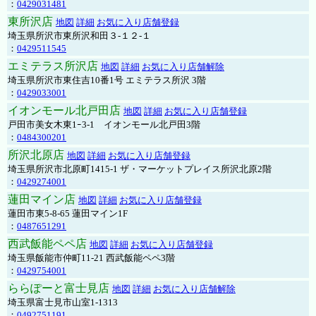
：
0429031481
東所沢店
地図
詳細
お気に入り店舗登録
埼玉県所沢市東所沢和田３-１２-１
：
0429511545
エミテラス所沢店
地図
詳細
お気に入り店舗解除
埼玉県所沢市東住吉10番1号 エミテラス所沢 3階
：
0429033001
イオンモール北戸田店
地図
詳細
お気に入り店舗登録
戸田市美女木東1ｰ3‐1 イオンモール北戸田3階
：
0484300201
所沢北原店
地図
詳細
お気に入り店舗登録
埼玉県所沢市北原町1415-1 ザ・マーケットプレイス所沢北原2階
：
0429274001
蓮田マイン店
地図
詳細
お気に入り店舗登録
蓮田市東5-8-65 蓮田マイン1F
：
0487651291
西武飯能ペペ店
地図
詳細
お気に入り店舗登録
埼玉県飯能市仲町11-21 西武飯能ペペ3階
：
0429754001
ららぽーと富士見店
地図
詳細
お気に入り店舗解除
埼玉県富士見市山室1-1313
：
0492751191