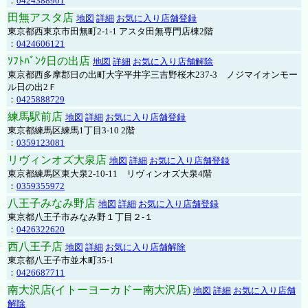
：
0424388901
田無アスタ店
地図
詳細
お気に入り店舗登録
東京都西東京市田無町2-1-1 アスタ田無専門店棟2階
：
0424606121
ｿﾌﾄﾊﾞﾝｸ日の出店
地図
詳細
お気に入り店舗解除
東京都西多摩郡日の出町大字平井字三吉野桜木237-3 ノジマイオンモー
ル日の出2Ｆ
：
0425888729
練馬駅前店
地図
詳細
お気に入り店舗登録
東京都練馬区練馬1丁目3-10 2階
：
0359123081
リヴィンオズ大泉店
地図
詳細
お気に入り店舗登録
東京都練馬区東大泉2-10-11 リヴィンオズ大泉4階
：
0359355972
八王子みなみ野店
地図
詳細
お気に入り店舗登録
東京都八王子市みなみ野１丁目２-１
：
0426322620
西八王子店
地図
詳細
お気に入り店舗解除
東京都八王子市並木町35-1
：
0426687711
南大沢店(イトーヨーカドー南大沢店)
地図
詳細
お気に入り店舗
解除