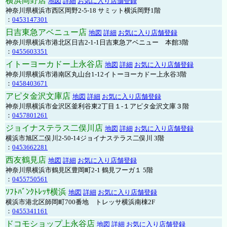
横浜岡野店
地図
詳細
お気に入り店舗登録
神奈川県横浜市西区岡野2-5-18 サミット横浜岡野1階
：
0453147301
日吉東急アベニュー店
地図
詳細
お気に入り店舗登録
神奈川県横浜市港北区日吉2-1-1日吉東急アベニュー 本館3階
：
0455603351
イトーヨーカドー上永谷店
地図
詳細
お気に入り店舗登録
神奈川県横浜市港南区丸山台1-12イトーヨーカドー上永谷3階
：
0458403671
アピタ金沢文庫店
地図
詳細
お気に入り店舗登録
神奈川県横浜市金沢区釜利谷東2丁目１-１アピタ金沢文庫３階
：
0457801261
ジョイナステラス二俣川店
地図
詳細
お気に入り店舗登録
横浜市旭区二俣川2-50-14ジョイナステラス二俣川 3階
：
0453662281
西友鶴見店
地図
詳細
お気に入り店舗登録
神奈川県横浜市鶴見区豊岡町2-1 鶴見フーガ１ 5階
：
0455750561
ｿﾌﾄﾊﾞﾝｸﾄﾚｯｻ横浜
地図
詳細
お気に入り店舗登録
横浜市港北区師岡町700番地 トレッサ横浜南棟2F
：
0455341161
ドコモショップ上永谷店
地図
詳細
お気に入り店舗登録