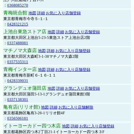
：
0368085270
青梅統合館
地図
詳細
お気に入り店舗登録
東京都青梅市今寺５-１-１
：
0428321215
上池台東急ストア店
地図
詳細
お気に入り店舗登録
東京都大田区上池台5-23-5東急ストア上池台店2階
：
0337488081
マチノマ大森店
地図
詳細
お気に入り店舗登録
東京都大田区大森町3-1-38マチノマ大森2階
：
0357535311
青梅インター店
地図
詳細
お気に入り店舗登録
東京都青梅市新町６-１６-１１
：
0428339031
グランデュオ蒲田店
地図
詳細
お気に入り店舗登録
東京都大田区蒲田5-13-1グランデュオ蒲田東館3階
：
0357138301
亀有店(リリオ館)
地図
詳細
お気に入り店舗解除
東京都葛飾区亀有3-26-1リリオ館4F
：
0356506181
イトーヨーカドー四つ木店
地図
詳細
お気に入り店舗登録
東京都葛飾区四つ木2丁目21-1イトーヨーカドー四つ木３F