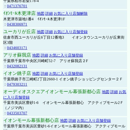
千葉県柏市若柴178-4
：
0471376701
ｲｵﾝﾓｰﾙ木更津店
地図
詳細
お気に入り店舗解除
木更津市築地1番4 ｲｵﾝﾓｰﾙ木更津1F
：
0438306971
ユーカリが丘店
地図
詳細
お気に入り店舗登録
佐倉市西ユーカリが丘6丁目12番地3 イオンタウンユーカリが丘東街
区3階
：
0434603171
アリオ蘇我店
地図
詳細
お気に入り店舗登録
千葉県千葉市中央区川崎町52-7 アリオ蘇我店２F
：
0432082131
イオン銚子店
地図
詳細
お気に入り店舗登録
千葉県銚子市三崎町2丁目2660-1 イオン銚子ショッピングセンター２Ｆ
：
0479303211
オーディオスクエアイオンモール幕張新都心店
地図
詳細
お気
に入り店舗登録
千葉市美浜区豊砂1-6 イオンモール幕張新都心 アクティブモール2Ｆ
（ノジマ内）
：
0433503707
イオンモール幕張新都心店
地図
詳細
お気に入り店舗登録
千葉県千葉市美浜区豊砂1-6イオンモール幕張新都心 アクティブモール