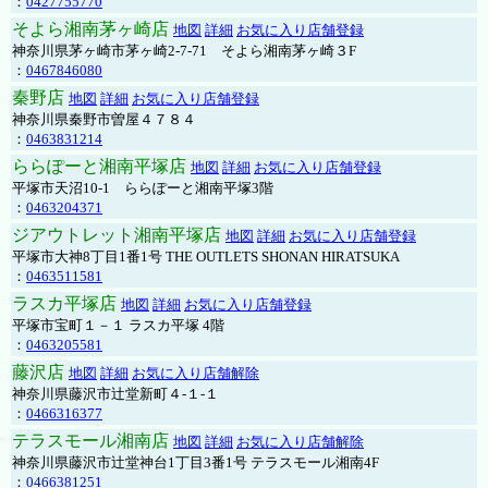
：
0427755770
そよら湘南茅ヶ崎店
地図
詳細
お気に入り店舗登録
神奈川県茅ヶ崎市茅ヶ崎2‐7‐71 そよら湘南茅ヶ崎３F
：
0467846080
秦野店
地図
詳細
お気に入り店舗登録
神奈川県秦野市曽屋４７８４
：
0463831214
ららぽーと湘南平塚店
地図
詳細
お気に入り店舗登録
平塚市天沼10-1 ららぽーと湘南平塚3階
：
0463204371
ジアウトレット湘南平塚店
地図
詳細
お気に入り店舗登録
平塚市大神8丁目1番1号 THE OUTLETS SHONAN HIRATSUKA
：
0463511581
ラスカ平塚店
地図
詳細
お気に入り店舗登録
平塚市宝町１－１ ラスカ平塚 4階
：
0463205581
藤沢店
地図
詳細
お気に入り店舗解除
神奈川県藤沢市辻堂新町４-１-１
：
0466316377
テラスモール湘南店
地図
詳細
お気に入り店舗解除
神奈川県藤沢市辻堂神台1丁目3番1号 テラスモール湘南4F
：
0466381251