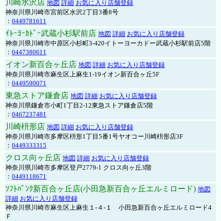
川崎水沢店
地図
詳細
お気に入り店舗登録
神奈川県川崎市宮前区水沢2丁目3番8号
：
0449781611
ｲﾄｰﾖｰｶﾄﾞｰ武蔵小杉駅前店
地図
詳細
お気に入り店舗登録
神奈川県川崎市中原区小杉町3-420イトーヨーカドー武蔵小杉駅前店5階
：
0447380611
イオン新百合ヶ丘店
地図
詳細
お気に入り店舗登録
神奈川県川崎市麻生区上麻生1-19イオン新百合ヶ丘5F
：
0449590071
東急ストア鎌倉店
地図
詳細
お気に入り店舗登録
神奈川県鎌倉市小町1丁目2-12東急ストア鎌倉店5階
：
0467237481
川崎枡形店
地図
詳細
お気に入り店舗登録
神奈川県川崎市多摩区枡形1丁目5番1号ヤオコー川崎枡形店3F
：
0449333315
クロス向ヶ丘店
地図
詳細
お気に入り店舗登録
神奈川県川崎市多摩区登戸2779-1 クロス向ヶ丘3階
：
0449118671
ｿﾌﾄﾊﾞﾝｸ新百合ヶ丘店(小田急新百合ヶ丘エルミロード)
地図
詳細
お気に入り店舗登録
神奈川県川崎市麻生区上麻生１-４-１ 小田急新百合ヶ丘エルミロード4
Ｆ