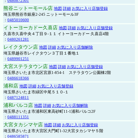
：
0480872501
熊谷ニットーモール店
地図
詳細
お気に入り店舗登録
埼玉県熊谷市銀座2-245 ニットーモール3F
：
0485010600
イトーヨーカドー久喜店
地図
詳細
お気に入り店舗登録
久喜市久喜中央４丁目９-１１ イトーヨーカドー 久喜店4階
：
0480261281
レイクタウン店
地図
詳細
お気に入り店舗解除
埼玉県越谷市レイクタウン３丁目１番地１
：
0489901251
大宮ステラタウン店
地図
詳細
お気に入り店舗登録
埼玉県さいたま市北区宮原1-854-1 ステラタウン公園棟2階
：
0486618366
浦和店
地図
詳細
お気に入り店舗登録
埼玉県さいたま市緑区中尾５１０-１
：
0487124811
浦和パルコ店
地図
詳細
お気に入り店舗解除
埼玉県さいたま市浦和区東高砂町11-1浦和パルコ2F
：
0488111351
大宮タカシマヤ店
地図
詳細
お気に入り店舗登録
埼玉県さいたま市大宮区大門町1-32大宮タカシマヤ５階
：
0486585871