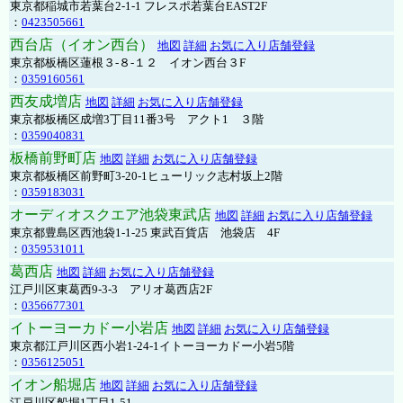
東京都稲城市若葉台2-1-1 フレスポ若葉台EAST2F
：
0423505661
西台店（イオン西台）
地図
詳細
お気に入り店舗登録
東京都板橋区蓮根３-８-１２ イオン西台３F
：
0359160561
西友成増店
地図
詳細
お気に入り店舗登録
東京都板橋区成増3丁目11番3号 アクト1 ３階
：
0359040831
板橋前野町店
地図
詳細
お気に入り店舗登録
東京都板橋区前野町3-20-1ヒューリック志村坂上2階
：
0359183031
オーディオスクエア池袋東武店
地図
詳細
お気に入り店舗登録
東京都豊島区西池袋1-1-25 東武百貨店 池袋店 4F
：
0359531011
葛西店
地図
詳細
お気に入り店舗登録
江戸川区東葛西9-3-3 アリオ葛西店2F
：
0356677301
イトーヨーカドー小岩店
地図
詳細
お気に入り店舗登録
東京都江戸川区西小岩1-24-1イトーヨーカドー小岩5階
：
0356125051
イオン船堀店
地図
詳細
お気に入り店舗登録
江戸川区船堀1丁目1-51