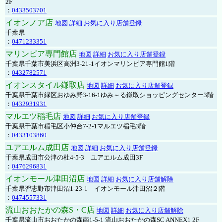
2F
：
0433503701
イオンノア店
地図
詳細
お気に入り店舗登録
千葉県
：
0471233351
マリンピア専門館店
地図
詳細
お気に入り店舗登録
千葉県千葉市美浜区高洲3-21-1イオンマリンピア専門館1階
：
0432782571
イオンスタイル鎌取店
地図
詳細
お気に入り店舗登録
千葉県千葉市緑区おゆみ野3-16-1ゆみ～る鎌取ショッピングセンター3階
：
0432931931
マルエツ稲毛店
地図
詳細
お気に入り店舗登録
千葉県千葉市稲毛区小仲台7-2-1マルエツ稲毛3階
：
0433103860
ユアエルム成田店
地図
詳細
お気に入り店舗登録
千葉県成田市公津の杜4-5-3 ユアエルム成田3F
：
0476296831
イオンモール津田沼店
地図
詳細
お気に入り店舗解除
千葉県習志野市津田沼1-23-1 イオンモール津田沼２階
：
0474557331
流山おおたかの森S・C店
地図
詳細
お気に入り店舗解除
千葉県流山市おおたかの森南1-5-1 流山おおたかの森SC ANNEX1 2F