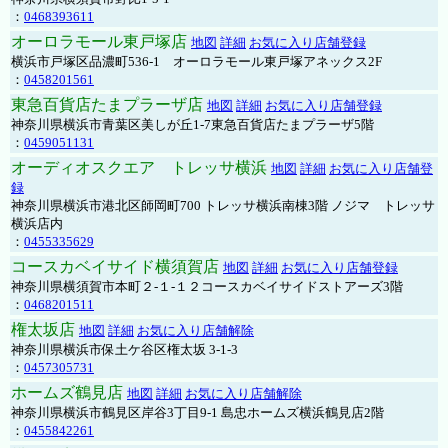
：
0468393611
オーロラモール東戸塚店
地図
詳細
お気に入り店舗登録
横浜市戸塚区品濃町536-1 オーロラモール東戸塚アネックス2F
：
0458201561
東急百貨店たまプラーザ店
地図
詳細
お気に入り店舗登録
神奈川県横浜市青葉区美しが丘1-7東急百貨店たまプラーザ5階
：
0459051131
オーディオスクエア トレッサ横浜
地図
詳細
お気に入り店舗登
録
神奈川県横浜市港北区師岡町700 トレッサ横浜南棟3階 ノジマ トレッサ
横浜店内
：
0455335629
コースカベイサイド横須賀店
地図
詳細
お気に入り店舗登録
神奈川県横須賀市本町２-１-１２コースカベイサイドストアーズ3階
：
0468201511
権太坂店
地図
詳細
お気に入り店舗解除
神奈川県横浜市保土ケ谷区権太坂 3-1-3
：
0457305731
ホームズ鶴見店
地図
詳細
お気に入り店舗解除
神奈川県横浜市鶴見区岸谷3丁目9-1 島忠ホームズ横浜鶴見店2階
：
0455842261