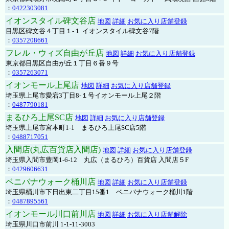
：
0422303081
イオンスタイル碑文谷店
地図
詳細
お気に入り店舗登録
目黒区碑文谷４丁目１-１ イオンスタイル碑文谷7階
：
0357208661
フレル・ウィズ自由が丘店
地図
詳細
お気に入り店舗登録
東京都目黒区自由が丘１丁目６番９号
：
0357263071
イオンモール上尾店
地図
詳細
お気に入り店舗登録
埼玉県上尾市愛宕3丁目8-１号イオンモール上尾２階
：
0487790181
まるひろ上尾SC店
地図
詳細
お気に入り店舗登録
埼玉県上尾市宮本町1-1 まるひろ上尾SC店5階
：
0488717051
入間店(丸広百貨店入間店)
地図
詳細
お気に入り店舗登録
埼玉県入間市豊岡1-6-12 丸広（まるひろ）百貨店 入間店５F
：
0429606631
ベニバナウォーク桶川店
地図
詳細
お気に入り店舗登録
埼玉県桶川市下日出東二丁目15番1 ベニバナウォーク桶川1階
：
0487895561
イオンモール川口前川店
地図
詳細
お気に入り店舗解除
埼玉県川口市前川 1-1-11-3003