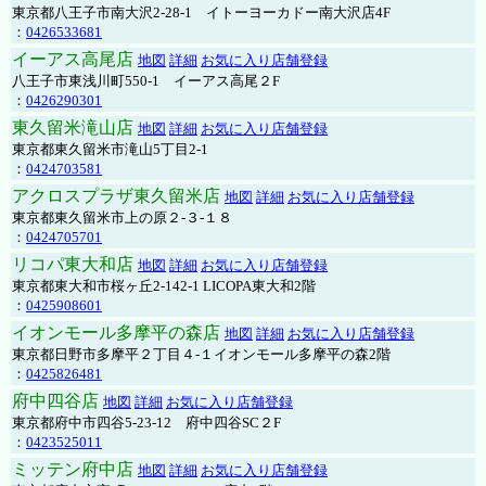
東京都八王子市南大沢2-28-1 イトーヨーカドー南大沢店4F
：
0426533681
イーアス高尾店
地図
詳細
お気に入り店舗登録
八王子市東浅川町550-1 イーアス高尾２F
：
0426290301
東久留米滝山店
地図
詳細
お気に入り店舗登録
東京都東久留米市滝山5丁目2-1
：
0424703581
アクロスプラザ東久留米店
地図
詳細
お気に入り店舗登録
東京都東久留米市上の原２-３-１８
：
0424705701
リコパ東大和店
地図
詳細
お気に入り店舗登録
東京都東大和市桜ヶ丘2-142-1 LICOPA東大和2階
：
0425908601
イオンモール多摩平の森店
地図
詳細
お気に入り店舗登録
東京都日野市多摩平２丁目４-１イオンモール多摩平の森2階
：
0425826481
府中四谷店
地図
詳細
お気に入り店舗登録
東京都府中市四谷5-23-12 府中四谷SC２F
：
0423525011
ミッテン府中店
地図
詳細
お気に入り店舗登録