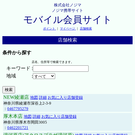
株式会社ノジマ
ノジマ携帯サイト
モバイル会員サイト
ポイント
｜
マイページ
｜
店舗検索
店舗検索
条件から探す
店名、住所等で検索できます。
キーワード
:
地域
:
NEW綾瀬店
地図
詳細
お気に入り店舗登録
神奈川県綾瀬市深谷上2-3-9
：
0467795279
厚木本店
地図
詳細
お気に入り店舗登録
神奈川県厚木市岡田3005
：
0462201721