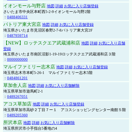
イオンモール与野店
地図
詳細
お気に入り店舗登録
さいたま市中央区本町西5-2-9イオンモール与野2階
：
0488406331
パトリア東大宮店
地図
詳細
お気に入り店舗登録
埼玉県さいたま市見沼区春野2-7-8パトリア東大宮2F
：
0487959714
【NEW】ロッテスクエア武蔵浦和店
地図
詳細
お気に入り店舗
登録
埼玉県さいたま市南区沼影1-19-19ロッテスクエア武蔵浦和店３階
：
0000000000
マルイファミリー志木店
地図
詳細
お気に入り店舗登録
埼玉県志木市本町5-26-1 マルイファミリー志木5階
：
0484861201
草加舎人店
地図
詳細
お気に入り店舗解除
埼玉県草加市遊馬町2-1
：
0489267051
アコス草加店
地図
詳細
お気に入り店舗登録
埼玉県草加市高砂２丁目７ー１ アコスショッピングセンター南館５階
：
0489205360
所沢本店
地図
詳細
お気に入り店舗解除
埼玉県所沢市小手指台5番地の4