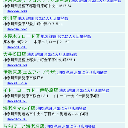
湯河原店(アクロスプラザ湯河原)
地図
詳細
お気に入り店舗登録
神奈川県足柄下郡湯河原町中央1-1617-54
：
0465641688
愛川店
地図
詳細
お気に入り店舗登録
神奈川県愛甲郡愛川町中津９７５-１
：
0462841562
本厚木ミロード店
地図
詳細
お気に入り店舗登録
厚木市中町2-2-1 本厚木ミロード2 6F
：
0462201201
大井松田店
地図
詳細
お気に入り店舗解除
神奈川県足柄上郡大井町金子字中の町325-1
：
0465828168
伊勢原店(エムアイプラザ)
地図
詳細
お気に入り店舗解除
神奈川県伊勢原市板戸８
：
0463911214
イトーヨーカドー伊勢原店
地図
詳細
お気に入り店舗登録
神奈川県伊勢原市桜台1-8-1 イトーヨーカドー伊勢原4階
：
0463920161
海老名マルイ店
地図
詳細
お気に入り店舗登録
神奈川県海老名市中央１丁目６-１海老名マルイ4階
：
0462925181
ららぽーと海老名店
地図
詳細
お気に入り店舗登録