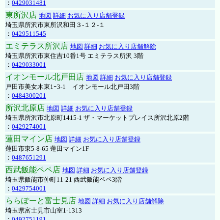
：
0429031481
東所沢店
地図
詳細
お気に入り店舗登録
埼玉県所沢市東所沢和田３-１２-１
：
0429511545
エミテラス所沢店
地図
詳細
お気に入り店舗解除
埼玉県所沢市東住吉10番1号 エミテラス所沢 3階
：
0429033001
イオンモール北戸田店
地図
詳細
お気に入り店舗登録
戸田市美女木東1ｰ3‐1 イオンモール北戸田3階
：
0484300201
所沢北原店
地図
詳細
お気に入り店舗登録
埼玉県所沢市北原町1415-1 ザ・マーケットプレイス所沢北原2階
：
0429274001
蓮田マイン店
地図
詳細
お気に入り店舗登録
蓮田市東5-8-65 蓮田マイン1F
：
0487651291
西武飯能ペペ店
地図
詳細
お気に入り店舗登録
埼玉県飯能市仲町11-21 西武飯能ペペ3階
：
0429754001
ららぽーと富士見店
地図
詳細
お気に入り店舗解除
埼玉県富士見市山室1-1313
：
0492751191