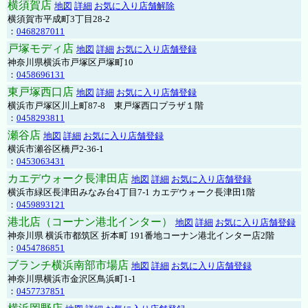
横須賀店
地図
詳細
お気に入り店舗解除
横須賀市平成町3丁目28-2
：
0468287011
戸塚モディ店
地図
詳細
お気に入り店舗登録
神奈川県横浜市戸塚区戸塚町10
：
0458696131
東戸塚西口店
地図
詳細
お気に入り店舗登録
横浜市戸塚区川上町87-8 東戸塚西口プラザ１階
：
0458293811
瀬谷店
地図
詳細
お気に入り店舗登録
横浜市瀬谷区橋戸2-36-1
：
0453063431
カエデウォーク長津田店
地図
詳細
お気に入り店舗登録
横浜市緑区長津田みなみ台4丁目7-1 カエデウォーク長津田1階
：
0459893121
港北店（コーナン港北インター）
地図
詳細
お気に入り店舗登録
神奈川県 横浜市都筑区 折本町 191番地コーナン港北インター店2階
：
0454786851
ブランチ横浜南部市場店
地図
詳細
お気に入り店舗登録
神奈川県横浜市金沢区鳥浜町1-1
：
0457737851