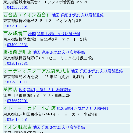
東京都稲城市若葉台2-1-1 フレスポ若葉台EAST2F
：
0423505661
西台店（イオン西台）
地図
詳細
お気に入り店舗登録
東京都板橋区蓮根３-８-１２ イオン西台３F
：
0359160561
西友成増店
地図
詳細
お気に入り店舗登録
東京都板橋区成増3丁目11番3号 アクト1 ３階
：
0359040831
板橋前野町店
地図
詳細
お気に入り店舗登録
東京都板橋区前野町3-20-1ヒューリック志村坂上2階
：
0359183031
オーディオスクエア池袋東武店
地図
詳細
お気に入り店舗登録
東京都豊島区西池袋1-1-25 東武百貨店 池袋店 4F
：
0359531011
葛西店
地図
詳細
お気に入り店舗登録
江戸川区東葛西9-3-3 アリオ葛西店2F
：
0356677301
イトーヨーカドー小岩店
地図
詳細
お気に入り店舗登録
東京都江戸川区西小岩1-24-1イトーヨーカドー小岩5階
：
0356125051
イオン船堀店
地図
詳細
お気に入り店舗登録
江戸川区船堀1丁目1-51