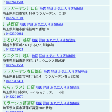
：
0482641591
ララガーデン川口店
地図
詳細
お気に入り店舗解除
埼玉県川口市宮町18-9 ララガーデン川口 2F
：
0482406101
川越西店
地図
詳細
お気に入り店舗解除
埼玉県川越市的場新町21番地10
：
0492390081
まるひろ川越店
地図
詳細
お気に入り店舗登録
川越市新富町2-6-1まるひろ川越6階
：
0492272021
ウニクス川越店
地図
詳細
お気に入り店舗解除
埼玉県川越市新宿町1-17-1 ウニクス川越2F
：
0492491551
ララガーデン春日部店
地図
詳細
お気に入り店舗登録
埼玉県春日部市南1丁目1-1 ララガーデン春日部2階
：
0487317411
ららテラス川口店
地図
詳細
お気に入り店舗登録
埼玉県川口市栄町3-5-1ららテラス川口7階
：
0482291979
モラージュ菖蒲店
地図
詳細
お気に入り店舗解除
埼玉県久喜市菖蒲町菖蒲6005番地1