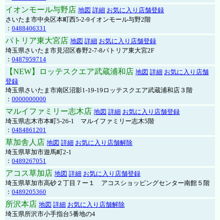
イオンモール与野店
地図
詳細
お気に入り店舗登録
さいたま市中央区本町西5-2-9イオンモール与野2階
：
0488406331
パトリア東大宮店
地図
詳細
お気に入り店舗登録
埼玉県さいたま市見沼区春野2-7-8パトリア東大宮2F
：
0487959714
【NEW】ロッテスクエア武蔵浦和店
地図
詳細
お気に入り店舗
登録
埼玉県さいたま市南区沼影1-19-19ロッテスクエア武蔵浦和店３階
：
0000000000
マルイファミリー志木店
地図
詳細
お気に入り店舗登録
埼玉県志木市本町5-26-1 マルイファミリー志木5階
：
0484861201
草加舎人店
地図
詳細
お気に入り店舗解除
埼玉県草加市遊馬町2-1
：
0489267051
アコス草加店
地図
詳細
お気に入り店舗登録
埼玉県草加市高砂２丁目７ー１ アコスショッピングセンター南館５階
：
0489205360
所沢本店
地図
詳細
お気に入り店舗解除
埼玉県所沢市小手指台5番地の4