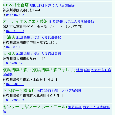
NEW湘南台店
地図
詳細
お気に入り店舗解除
神奈川県藤沢市円行1-2-1
：
0466467822
オーディオスクエア藤沢
地図
詳細
お気に入り店舗登録
藤沢市辻堂新町4-1-1 湘南モールFILL2F（ノジマ内）
：
0466310603
三浦店
地図
詳細
お気に入り店舗登録
神奈川県三浦市初声町入江字2-186-1
：
0468873151
大和店
地図
詳細
お気に入り店舗登録
神奈川県大和市深見台1-1-18
：
0462005021
横浜四季の森店(横浜四季の森フォレオ)
地図
詳細
お気に入り店
舗解除
神奈川県横浜市旭区上白根３-４１-１
：
0459581561
ららぽーと横浜店
地図
詳細
お気に入り店舗解除
神奈川県横浜市都筑区池辺町４０３５-１
：
0459296252
センター北店(ノースポートモール)
地図
詳細
お気に入り店舗解
除