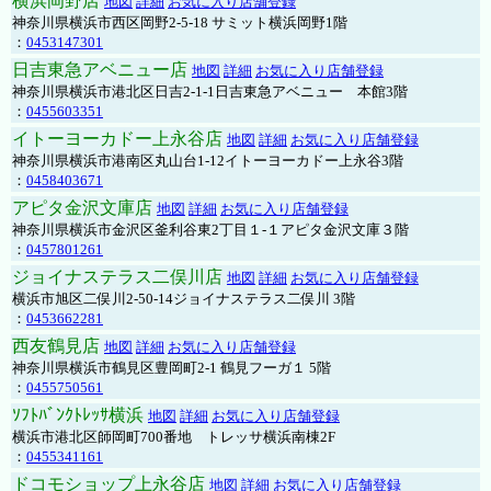
横浜岡野店
地図
詳細
お気に入り店舗登録
神奈川県横浜市西区岡野2-5-18 サミット横浜岡野1階
：
0453147301
日吉東急アベニュー店
地図
詳細
お気に入り店舗登録
神奈川県横浜市港北区日吉2-1-1日吉東急アベニュー 本館3階
：
0455603351
イトーヨーカドー上永谷店
地図
詳細
お気に入り店舗登録
神奈川県横浜市港南区丸山台1-12イトーヨーカドー上永谷3階
：
0458403671
アピタ金沢文庫店
地図
詳細
お気に入り店舗登録
神奈川県横浜市金沢区釜利谷東2丁目１-１アピタ金沢文庫３階
：
0457801261
ジョイナステラス二俣川店
地図
詳細
お気に入り店舗登録
横浜市旭区二俣川2-50-14ジョイナステラス二俣川 3階
：
0453662281
西友鶴見店
地図
詳細
お気に入り店舗登録
神奈川県横浜市鶴見区豊岡町2-1 鶴見フーガ１ 5階
：
0455750561
ｿﾌﾄﾊﾞﾝｸﾄﾚｯｻ横浜
地図
詳細
お気に入り店舗登録
横浜市港北区師岡町700番地 トレッサ横浜南棟2F
：
0455341161
ドコモショップ上永谷店
地図
詳細
お気に入り店舗登録