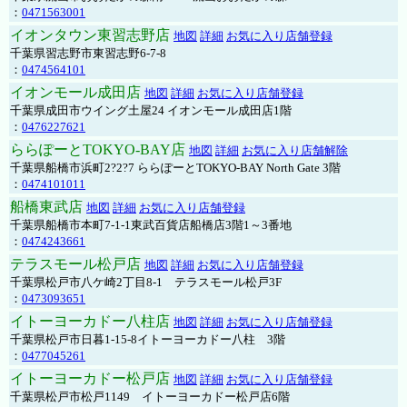
：
0471563001
イオンタウン東習志野店
地図
詳細
お気に入り店舗登録
千葉県習志野市東習志野6-7-8
：
0474564101
イオンモール成田店
地図
詳細
お気に入り店舗登録
千葉県成田市ウイング土屋24 イオンモール成田店1階
：
0476227621
ららぽーとTOKYO-BAY店
地図
詳細
お気に入り店舗解除
千葉県船橋市浜町2?2?7 ららぽーとTOKYO-BAY North Gate 3階
：
0474101011
船橋東武店
地図
詳細
お気に入り店舗登録
千葉県船橋市本町7-1-1東武百貨店船橋店3階1～3番地
：
0474243661
テラスモール松戸店
地図
詳細
お気に入り店舗登録
千葉県松戸市八ケ崎2丁目8-1 テラスモール松戸3F
：
0473093651
イトーヨーカドー八柱店
地図
詳細
お気に入り店舗登録
千葉県松戸市日暮1-15-8イトーヨーカドー八柱 3階
：
0477045261
イトーヨーカドー松戸店
地図
詳細
お気に入り店舗登録
千葉県松戸市松戸1149 イトーヨーカドー松戸店6階