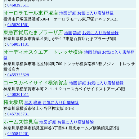
：
0468393611
オーロラモール東戸塚店
地図
詳細
お気に入り店舗登録
横浜市戸塚区品濃町536-1 オーロラモール東戸塚アネックス2F
：
0458201561
東急百貨店たまプラーザ店
地図
詳細
お気に入り店舗登録
神奈川県横浜市青葉区美しが丘1-7東急百貨店たまプラーザ5階
：
0459051131
オーディオスクエア トレッサ横浜
地図
詳細
お気に入り店舗登
録
神奈川県横浜市港北区師岡町700 トレッサ横浜南棟3階 ノジマ トレッサ
横浜店内
：
0455335629
コースカベイサイド横須賀店
地図
詳細
お気に入り店舗登録
神奈川県横須賀市本町２-１-１２コースカベイサイドストアーズ3階
：
0468201511
権太坂店
地図
詳細
お気に入り店舗解除
神奈川県横浜市保土ケ谷区権太坂 3-1-3
：
0457305731
ホームズ鶴見店
地図
詳細
お気に入り店舗解除
神奈川県横浜市鶴見区岸谷3丁目9-1 島忠ホームズ横浜鶴見店2階
：
0455842261