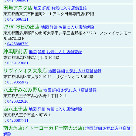
：
0424388901
田無アスタ店
地図
詳細
お気に入り店舗登録
東京都西東京市田無町2-1-1 アスタ田無専門店棟2階
：
0424606121
ｿﾌﾄﾊﾞﾝｸ日の出店
地図
詳細
お気に入り店舗解除
東京都西多摩郡日の出町大字平井字三吉野桜木237-3 ノジマイオンモー
ル日の出2Ｆ
：
0425888729
練馬駅前店
地図
詳細
お気に入り店舗登録
東京都練馬区練馬1丁目3-10 2階
：
0359123081
リヴィンオズ大泉店
地図
詳細
お気に入り店舗登録
東京都練馬区東大泉2-10-11 リヴィンオズ大泉4階
：
0359355972
八王子みなみ野店
地図
詳細
お気に入り店舗登録
東京都八王子市みなみ野１丁目２-１
：
0426322620
西八王子店
地図
詳細
お気に入り店舗解除
東京都八王子市並木町35-1
：
0426687711
南大沢店(イトーヨーカドー南大沢店)
地図
詳細
お気に入り店舗
解除