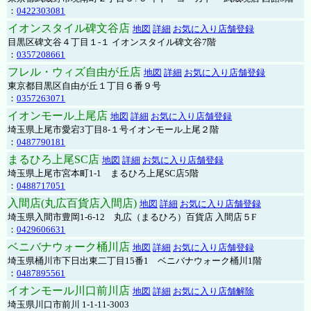
：
0422303081
イオンスタイル碑文谷店
地図
詳細
お気に入り店舗登録
目黒区碑文谷４丁目１-１ イオンスタイル碑文谷7階
：
0357208661
フレル・ウィズ自由が丘店
地図
詳細
お気に入り店舗登録
東京都目黒区自由が丘１丁目６番９号
：
0357263071
イオンモール上尾店
地図
詳細
お気に入り店舗登録
埼玉県上尾市愛宕3丁目8-１号イオンモール上尾２階
：
0487790181
まるひろ上尾SC店
地図
詳細
お気に入り店舗登録
埼玉県上尾市宮本町1-1 まるひろ上尾SC店5階
：
0488717051
入間店(丸広百貨店入間店)
地図
詳細
お気に入り店舗登録
埼玉県入間市豊岡1-6-12 丸広（まるひろ）百貨店 入間店５F
：
0429606631
ベニバナウォーク桶川店
地図
詳細
お気に入り店舗登録
埼玉県桶川市下日出東二丁目15番1 ベニバナウォーク桶川1階
：
0487895561
イオンモール川口前川店
地図
詳細
お気に入り店舗解除
埼玉県川口市前川 1-1-11-3003