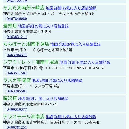
：
0427755770
そよら湘南茅ヶ崎店
地図
詳細
お気に入り店舗登録
神奈川県茅ヶ崎市茅ヶ崎2‐7‐71 そよら湘南茅ヶ崎３F
：
0467846080
秦野店
地図
詳細
お気に入り店舗登録
神奈川県秦野市曽屋４７８４
：
0463831214
ららぽーと湘南平塚店
地図
詳細
お気に入り店舗登録
平塚市天沼10-1 ららぽーと湘南平塚3階
：
0463204371
ジアウトレット湘南平塚店
地図
詳細
お気に入り店舗登録
平塚市大神8丁目1番1号 THE OUTLETS SHONAN HIRATSUKA
：
0463511581
ラスカ平塚店
地図
詳細
お気に入り店舗登録
平塚市宝町１－１ ラスカ平塚 4階
：
0463205581
藤沢店
地図
詳細
お気に入り店舗解除
神奈川県藤沢市辻堂新町４-１-１
：
0466316377
テラスモール湘南店
地図
詳細
お気に入り店舗解除
神奈川県藤沢市辻堂神台1丁目3番1号 テラスモール湘南4F
：
0466381251