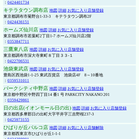
：
0424401734
キテラタウン調布店
地図
詳細
お気に入り店舗登録
東京都調布市菊野台1-33-3 キテラタウン調布2F
：
0424436151
ホームズ仙川店
地図
詳細
お気に入り店舗登録
東京都調布市若葉町2丁目1-7 ホームズ仙川店2階
：
0353847711
三鷹東八店
地図
詳細
お気に入り店舗登録
東京都調布市深大寺東町８丁目３３-１
：
0422706531
池袋東武店
地図
詳細
お気に入り店舗登録
豊島区西池袋1-1-25 東武百貨店 池袋店4F 8～10番地
：
0359531011
パークシティ中野店
地図
詳細
お気に入り店舗登録
東京都中野区中野四丁目14 番1 号 PARKCITY NAKANO 201
：
0359429861
日の出店(イオンモール日の出)
地図
詳細
お気に入り店舗登録
東京都西多摩郡日の出町大字平井字三吉野桜237-3
：
0425973155
ひばりが丘パルコ店
地図
詳細
お気に入り店舗解除
東京都西東京市ひばりが丘1-1-1