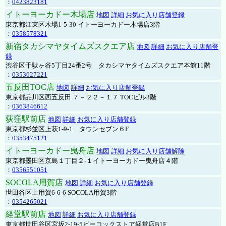
：
0423823181
イトーヨーカドー木場店
地図
詳細
お気に入り店舗登録
東京都江東区木場1-5-30 イトーヨーカドー木場店3階
：
0358578321
新宿タカシマヤタイムズスクエア店
地図
詳細
お気に入り店舗登
録
渋谷区千駄ヶ谷5丁目24番2号 タカシマヤタイムズスクエア本館11階
：
0353627221
五反田TOC店
地図
詳細
お気に入り店舗登録
東京都品川区西五反田 ７－２２－１７ TOCビル3階
：
0363846612
荻窪駅前店
地図
詳細
お気に入り店舗登録
東京都杉並区上萩1-9-1 タウンセブン６F
：
0353475121
イトーヨーカドー曳舟店
地図
詳細
お気に入り店舗解除
東京都墨田区京島１丁目２-１イトーヨーカドー曳舟店４階
：
0356551051
SOCOLA用賀店
地図
詳細
お気に入り店舗登録
世田谷区上用賀6-6-6 SOCOLA用賀3階
：
0354265021
経堂駅前店
地図
詳細
お気に入り店舗登録
東京都世田谷区宮坂2-19-5ピーコックストア経堂店B1F