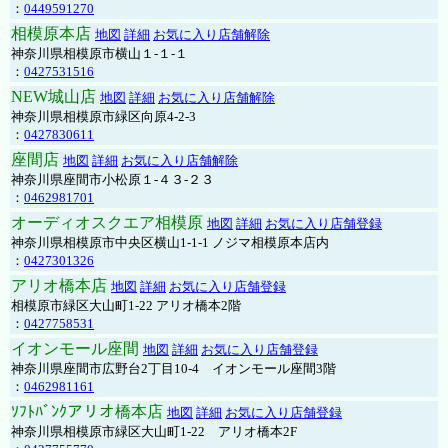
：
0449591270
相模原本店
地図
詳細
お気に入り店舗解除
神奈川県相模原市横山１-１-１
：
0427531516
NEW城山店
地図
詳細
お気に入り店舗解除
神奈川県相模原市緑区向原4-2-3
：
0427830611
座間店
地図
詳細
お気に入り店舗解除
神奈川県座間市小松原１-４３-２３
：
0462981701
オーディオスクエア相模原
地図
詳細
お気に入り店舗登録
神奈川県相模原市中央区横山1-1-1 ノジマ相模原本店内
：
0427301326
アリオ橋本店
地図
詳細
お気に入り店舗登録
相模原市緑区大山町1-22 アリオ橋本2階
：
0427758531
イオンモール座間
地図
詳細
お気に入り店舗登録
神奈川県座間市広野台2丁目10-4 イオンモール座間3階
：
0462981161
ｿﾌﾄﾊﾞﾝｸアリオ橋本店
地図
詳細
お気に入り店舗登録
神奈川県相模原市緑区大山町1-22 アリオ橋本2F