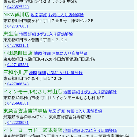
東京都府中市宮町1-41-2 ミッテン府中5階
：
0423525220
NEW鶴川店
地図
詳細
お気に入り店舗解除
東京都町田市能ヶ谷１丁目７番５号 神栄ビル２F
：
0427376031
忠生店
地図
詳細
お気に入り店舗解除
東京都町田市木曽西２丁目１７-２１
：
0427923151
小田急町田店
地図
詳細
お気に入り店舗登録
東京都町田市原町田6-12-20 小田急百貨店町田店7階
：
0427105581
三和小川店
地図
詳細
お気に入り店舗登録
東京都町田市金森４丁目１?２ 2F
：
0427068343
イオンモールむさし村山店
地図
詳細
お気に入り店舗解除
東京都武蔵村山市榎1丁目1-3 イオンモールむさし村山3F
：
0425668581
東急百貨店吉祥寺店
地図
詳細
お気に入り店舗登録
武蔵野市吉祥寺本町2-3-1 東急百貨店吉祥寺店5階
：
0422238971
イトーヨーカドー武蔵境店
地図
詳細
お気に入り店舗登録
東京都武蔵野市境南町２丁目３?６ イトーヨーカドー 武蔵境店 西館5階