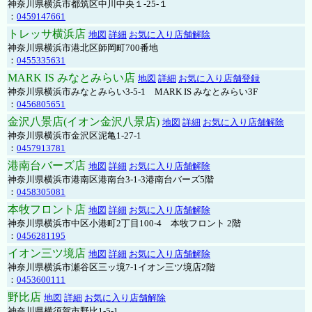
神奈川県横浜市都筑区中川中央１-25-１
：
0459147661
トレッサ横浜店
地図
詳細
お気に入り店舗解除
神奈川県横浜市港北区師岡町700番地
：
0455335631
MARK IS みなとみらい店
地図
詳細
お気に入り店舗登録
神奈川県横浜市みなとみらい3-5-1 MARK IS みなとみらい3F
：
0456805651
金沢八景店(イオン金沢八景店)
地図
詳細
お気に入り店舗解除
神奈川県横浜市金沢区泥亀1-27-1
：
0457913781
港南台バーズ店
地図
詳細
お気に入り店舗解除
神奈川県横浜市港南区港南台3-1-3港南台バーズ5階
：
0458305081
本牧フロント店
地図
詳細
お気に入り店舗解除
神奈川県横浜市中区小港町2丁目100-4 本牧フロント 2階
：
0456281195
イオン三ツ境店
地図
詳細
お気に入り店舗解除
神奈川県横浜市瀬谷区三ッ境7-1イオン三ツ境店2階
：
0453600111
野比店
地図
詳細
お気に入り店舗解除
神奈川県横須賀市野比1-5-1