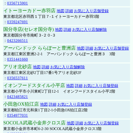
：
0356715901
イトーヨーカドー赤羽店
地図
詳細
お気に入り店舗登録
東京都北区赤羽西１丁目７-１イトーヨーカドー赤羽5階
：
0359247691
国分寺店(セレオ国分寺)
地図
詳細
お気に入り店舗解除
東京都国分寺市南町３-２０-３
：
0423266511
アーバンドック ららぽーと豊洲店
地図
詳細
お気に入り店舗登録
東京都江東区豊洲2-2-1 アーバンドック ららぽーと豊洲３ 3階
：
0351441660
アリオ北砂店
地図
詳細
お気に入り店舗解除
東京都江東区北砂2丁目17番1号アリオ北砂2F
：
0356537611
イオンフードスタイル小平店
地図
詳細
お気に入り店舗登録
東京都小平市小川東町2丁目12-1 イオンフードスタイル小平2階
：
0423485821
小田急OX狛江店
地図
詳細
お気に入り店舗登録
東京都狛江市元和泉1丁目2-1小田急OX狛江店2階
：
0354977031
SOCOLA武蔵小金井クロス店
地図
詳細
お気に入り店舗登録
東京都小金井市本町6-2-30 SOCOLA武蔵小金井クロス3階