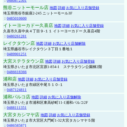
：
0480872501
熊谷ニットーモール店
地図
詳細
お気に入り店舗登録
埼玉県熊谷市銀座2-245 ニットーモール3F
：
0485010600
イトーヨーカドー久喜店
地図
詳細
お気に入り店舗登録
久喜市久喜中央４丁目９-１１ イトーヨーカドー 久喜店4階
：
0480261281
レイクタウン店
地図
詳細
お気に入り店舗解除
埼玉県越谷市レイクタウン３丁目１番地１
：
0489901251
大宮ステラタウン店
地図
詳細
お気に入り店舗登録
埼玉県さいたま市北区宮原1-854-1 ステラタウン公園棟2階
：
0486618366
浦和店
地図
詳細
お気に入り店舗登録
埼玉県さいたま市緑区中尾５１０-１
：
0487124811
浦和パルコ店
地図
詳細
お気に入り店舗解除
埼玉県さいたま市浦和区東高砂町11-1浦和パルコ2F
：
0488111351
大宮タカシマヤ店
地図
詳細
お気に入り店舗登録
埼玉県さいたま市大宮区大門町1-32大宮タカシマヤ５階
：
0486585871