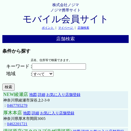
株式会社ノジマ
ノジマ携帯サイト
モバイル会員サイト
ポイント
｜
マイページ
｜
店舗検索
店舗検索
条件から探す
店名、住所等で検索できます。
キーワード
:
地域
:
NEW綾瀬店
地図
詳細
お気に入り店舗登録
神奈川県綾瀬市深谷上2-3-9
：
0467795279
厚木本店
地図
詳細
お気に入り店舗登録
神奈川県厚木市岡田3005
：
0462201721