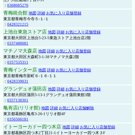
：
0368085270
青梅統合館
地図
詳細
お気に入り店舗登録
東京都青梅市今寺５-１-１
：
0428321215
上池台東急ストア店
地図
詳細
お気に入り店舗登録
東京都大田区上池台5-23-5東急ストア上池台店2階
：
0337488081
マチノマ大森店
地図
詳細
お気に入り店舗登録
東京都大田区大森町3-1-38マチノマ大森2階
：
0357535311
青梅インター店
地図
詳細
お気に入り店舗登録
東京都青梅市新町６-１６-１１
：
0428339031
グランデュオ蒲田店
地図
詳細
お気に入り店舗登録
東京都大田区蒲田5-13-1グランデュオ蒲田東館3階
：
0357138301
亀有店(リリオ館)
地図
詳細
お気に入り店舗解除
東京都葛飾区亀有3-26-1リリオ館4F
：
0356506181
イトーヨーカドー四つ木店
地図
詳細
お気に入り店舗登録
東京都葛飾区四つ木2丁目21-1イトーヨーカドー四つ木３F