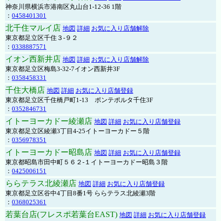
神奈川県横浜市港南区丸山台1-12-36 1階
：
0458401301
北千住マルイ店
地図
詳細
お気に入り店舗解除
東京都足立区千住３-９２
：
0338887571
イオン西新井店
地図
詳細
お気に入り店舗解除
東京都足立区梅島3-32-7イオン西新井3F
：
0358458331
千住大橋店
地図
詳細
お気に入り店舗登録
東京都足立区千住橋戸町1-13 ポンテポルタ千住3F
：
0352846731
イトーヨーカドー綾瀬店
地図
詳細
お気に入り店舗登録
東京都足立区綾瀬3丁目4-25イトーヨーカドー５階
：
0356978351
イトーヨーカドー昭島店
地図
詳細
お気に入り店舗登録
東京都昭島市田中町５６２-１イトーヨーカドー昭島３階
：
0425006151
ららテラス北綾瀬店
地図
詳細
お気に入り店舗登録
東京都足立区谷中4丁目8番1号 ららテラス北綾瀬3階
：
0368025361
若葉台店(フレスポ若葉台EAST)
地図
詳細
お気に入り店舗登録