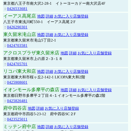
東京都八王子市南大沢2-28-1 イトーヨーカドー南大沢店4F
：
0426533681
イーアス高尾店
地図
詳細
お気に入り店舗登録
八王子市東浅川町550-1 イーアス高尾２F
：
0426290301
東久留米滝山店
地図
詳細
お気に入り店舗登録
東京都東久留米市滝山5丁目2-1
：
0424703581
アクロスプラザ東久留米店
地図
詳細
お気に入り店舗登録
東京都東久留米市上の原２-３-１８
：
0424705701
リコパ東大和店
地図
詳細
お気に入り店舗登録
東京都東大和市桜ヶ丘2-142-1 LICOPA東大和2階
：
0425908601
イオンモール多摩平の森店
地図
詳細
お気に入り店舗登録
東京都日野市多摩平２丁目４-１イオンモール多摩平の森2階
：
0425826481
府中四谷店
地図
詳細
お気に入り店舗登録
東京都府中市四谷5-23-12 府中四谷SC２F
：
0423525011
ミッテン府中店
地図
詳細
お気に入り店舗登録