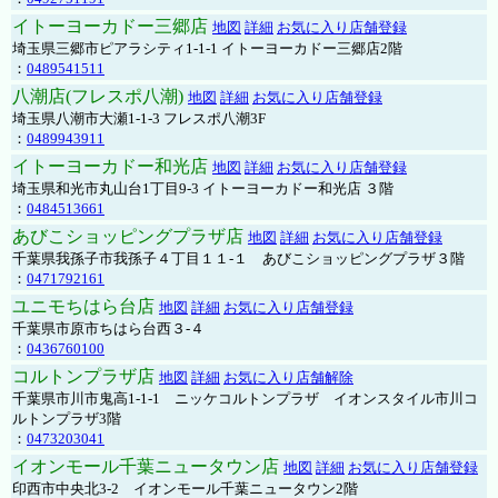
イトーヨーカドー三郷店
地図
詳細
お気に入り店舗登録
埼玉県三郷市ピアラシティ1-1-1 イトーヨーカドー三郷店2階
：
0489541511
八潮店(フレスポ八潮)
地図
詳細
お気に入り店舗登録
埼玉県八潮市大瀬1-1-3 フレスポ八潮3F
：
0489943911
イトーヨーカドー和光店
地図
詳細
お気に入り店舗登録
埼玉県和光市丸山台1丁目9-3 イトーヨーカドー和光店 ３階
：
0484513661
あびこショッピングプラザ店
地図
詳細
お気に入り店舗登録
千葉県我孫子市我孫子４丁目１１-１ あびこショッピングプラザ３階
：
0471792161
ユニモちはら台店
地図
詳細
お気に入り店舗登録
千葉県市原市ちはら台西３-４
：
0436760100
コルトンプラザ店
地図
詳細
お気に入り店舗解除
千葉県市川市鬼高1-1-1 ニッケコルトンプラザ イオンスタイル市川コ
ルトンプラザ3階
：
0473203041
イオンモール千葉ニュータウン店
地図
詳細
お気に入り店舗登録
印西市中央北3-2 イオンモール千葉ニュータウン2階