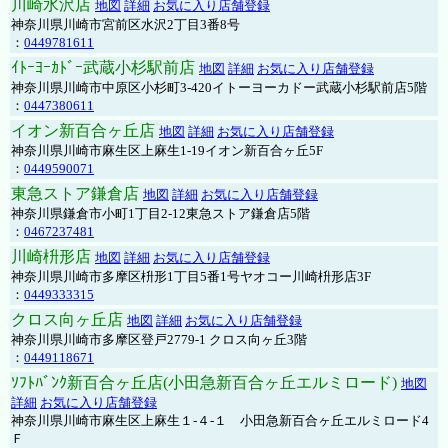
川崎水沢店
地図
詳細
お気に入り店舗登録
神奈川県川崎市宮前区水沢2丁目3番8号
：
0449781611
ｲﾄｰﾖｰｶﾄﾞｰ武蔵小杉駅前店
地図
詳細
お気に入り店舗登録
神奈川県川崎市中原区小杉町3-420イトーヨーカドー武蔵小杉駅前店5階
：
0447380611
イオン新百合ヶ丘店
地図
詳細
お気に入り店舗登録
神奈川県川崎市麻生区上麻生1-19イオン新百合ヶ丘5F
：
0449590071
東急ストア鎌倉店
地図
詳細
お気に入り店舗登録
神奈川県鎌倉市小町1丁目2-12東急ストア鎌倉店5階
：
0467237481
川崎枡形店
地図
詳細
お気に入り店舗登録
神奈川県川崎市多摩区枡形1丁目5番1号ヤオコー川崎枡形店3F
：
0449333315
クロス向ヶ丘店
地図
詳細
お気に入り店舗登録
神奈川県川崎市多摩区登戸2779-1 クロス向ヶ丘3階
：
0449118671
ｿﾌﾄﾊﾞﾝｸ新百合ヶ丘店(小田急新百合ヶ丘エルミロード)
地図
詳細
お気に入り店舗登録
神奈川県川崎市麻生区上麻生１-４-１ 小田急新百合ヶ丘エルミロード4
Ｆ