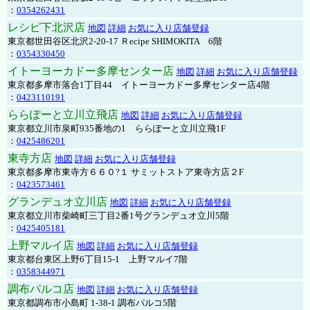
：
0354262431
レシピ下北沢店
地図
詳細
お気に入り店舗登録
東京都世田谷区北沢2-20-17 Ｒecipe SHIMOKITA 6階
：
0354330450
イトーヨーカドー多摩センター店
地図
詳細
お気に入り店舗登録
東京都多摩市落合1丁目44 イトーヨーカドー多摩センター店4階
：
0423110191
ららぽーと立川立飛店
地図
詳細
お気に入り店舗登録
東京都立川市泉町935番地の1 ららぽーと立川立飛1F
：
0425486201
東寺方店
地図
詳細
お気に入り店舗登録
東京都多摩市東寺方６６０?１ サミットストア東寺方店２F
：
0423573461
グランデュオ立川店
地図
詳細
お気に入り店舗登録
東京都立川市柴崎町三丁目2番1号グランデュオ立川5階
：
0425405181
上野マルイ店
地図
詳細
お気に入り店舗登録
東京都台東区上野6丁目15-1 上野マルイ7階
：
0358344971
調布パルコ店
地図
詳細
お気に入り店舗登録
東京都調布市小島町 1-38-1 調布パルコ5階