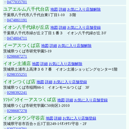
：
0477035701
ユアエルム八千代台店
地図
詳細
お気に入り店舗解除
千葉県八千代市八千代台東1丁目1-10 ３階
：
0474861191
イオン八千代緑が丘店
地図
詳細
お気に入り店舗登録
千葉県八千代市緑が丘２丁目１番３ イオン八千代緑が丘３F
：
0474804711
イーアスつくば店
地図
詳細
お気に入り店舗解除
茨城県つくば市研究学園5-19
：
0298687271
イオン土浦店
地図
詳細
お気に入り店舗解除
茨城県土浦市上高津３６７番 イオン土浦ショッピングセンター1階
：
0298355251
イオンつくば店
地図
詳細
お気に入り店舗登録
茨城県つくば市稲岡66-1 イオンモールつくば 3F
：
0298392241
ｿﾌﾄﾊﾞﾝｸイーアスつくば店
地図
詳細
お気に入り店舗登録
茨城県つくば市研究学園C50街区1-2010
：
0298687278
イオンタウン守谷店
地図
詳細
お気に入り店舗登録
茨城県守谷市百合ヶ丘3丁目249-1ｲｵﾝﾀｳﾝ守谷・2F
：
0297210701