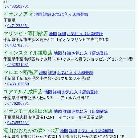
2F
：
0433503701
イオンノア店
地図
詳細
お気に入り店舗登録
千葉県
：
0471233351
マリンピア専門館店
地図
詳細
お気に入り店舗登録
千葉県千葉市美浜区高洲3-21-1イオンマリンピア専門館1階
：
0432782571
イオンスタイル鎌取店
地図
詳細
お気に入り店舗登録
千葉県千葉市緑区おゆみ野3-16-1ゆみ～る鎌取ショッピングセンター3階
：
0432931931
マルエツ稲毛店
地図
詳細
お気に入り店舗登録
千葉県千葉市稲毛区小仲台7-2-1マルエツ稲毛3階
：
0433103860
ユアエルム成田店
地図
詳細
お気に入り店舗登録
千葉県成田市公津の杜4-5-3 ユアエルム成田3F
：
0476296831
イオンモール津田沼店
地図
詳細
お気に入り店舗解除
千葉県習志野市津田沼1-23-1 イオンモール津田沼２階
：
0474557331
流山おおたかの森S・C店
地図
詳細
お気に入り店舗解除
千葉県流山市おおたかの森南1-5-1 流山おおたかの森SC ANNEX1 2F