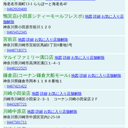
海老名市扇町13-1 ららぽーと海老名4F
：
0462920400
鴨宮店(小田原シティーモールフレスポ)
地図
詳細
お気に入り店
舗解除
神奈川県小田原市前川１２０
：
0465452345
宮前店
地図
詳細
お気に入り店舗解除
神奈川県川崎市宮前区馬絹1丁目9番地5号
：
0448718371
マルイファミリー溝口店
地図
詳細
お気に入り店舗解除
神奈川県川崎市高津区溝口１-４-１
：
0448222525
鎌倉店(コーナン鎌倉大船モール)
地図
詳細
お気に入り店舗解除
神奈川県鎌倉市岡本１１８８番地１
：
0467421422
川崎小田栄店
地図
詳細
お気に入り店舗解除
川崎市川崎区小田栄２‐３‐１ コーナン川崎小田栄店２Ｆ
：
0443287721
川崎中原店
地図
詳細
お気に入り店舗解除
神奈川県川崎市中原区宮内2-25-18
：
0447501711