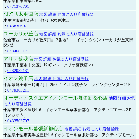
千葉県柏市若柴178-4
：
0471376701
ｲｵﾝﾓｰﾙ木更津店
地図
詳細
お気に入り店舗解除
木更津市築地1番4 ｲｵﾝﾓｰﾙ木更津1F
：
0438306971
ユーカリが丘店
地図
詳細
お気に入り店舗登録
佐倉市西ユーカリが丘6丁目12番地3 イオンタウンユーカリが丘東街
区3階
：
0434603171
アリオ蘇我店
地図
詳細
お気に入り店舗登録
千葉県千葉市中央区川崎町52-7 アリオ蘇我店２F
：
0432082131
イオン銚子店
地図
詳細
お気に入り店舗登録
千葉県銚子市三崎町2丁目2660-1 イオン銚子ショッピングセンター２Ｆ
：
0479303211
オーディオスクエアイオンモール幕張新都心店
地図
詳細
お気
に入り店舗登録
千葉市美浜区豊砂1-6 イオンモール幕張新都心 アクティブモール2Ｆ
（ノジマ内）
：
0433503707
イオンモール幕張新都心店
地図
詳細
お気に入り店舗登録
千葉県千葉市美浜区豊砂1-6イオンモール幕張新都心 アクティブモール