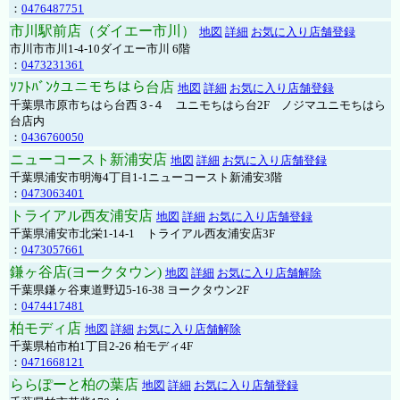
：
0476487751
市川駅前店（ダイエー市川）
地図
詳細
お気に入り店舗登録
市川市市川1-4-10ダイエー市川 6階
：
0473231361
ｿﾌﾄﾊﾞﾝｸユニモちはら台店
地図
詳細
お気に入り店舗登録
千葉県市原市ちはら台西３-４ ユニモちはら台2F ノジマユニモちはら
台店内
：
0436760050
ニューコースト新浦安店
地図
詳細
お気に入り店舗登録
千葉県浦安市明海4丁目1-1ニューコースト新浦安3階
：
0473063401
トライアル西友浦安店
地図
詳細
お気に入り店舗登録
千葉県浦安市北栄1-14-1 トライアル西友浦安店3F
：
0473057661
鎌ヶ谷店(ヨークタウン)
地図
詳細
お気に入り店舗解除
千葉県鎌ヶ谷東道野辺5-16-38 ヨークタウン2F
：
0474417481
柏モディ店
地図
詳細
お気に入り店舗解除
千葉県柏市柏1丁目2-26 柏モディ4F
：
0471668121
ららぽーと柏の葉店
地図
詳細
お気に入り店舗登録