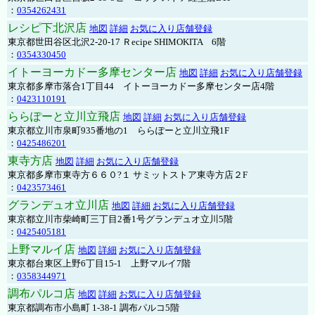
：
0354262431
レシピ下北沢店
地図
詳細
お気に入り店舗登録
東京都世田谷区北沢2-20-17 Ｒecipe SHIMOKITA 6階
：
0354330450
イトーヨーカドー多摩センター店
地図
詳細
お気に入り店舗登録
東京都多摩市落合1丁目44 イトーヨーカドー多摩センター店4階
：
0423110191
ららぽーと立川立飛店
地図
詳細
お気に入り店舗登録
東京都立川市泉町935番地の1 ららぽーと立川立飛1F
：
0425486201
東寺方店
地図
詳細
お気に入り店舗登録
東京都多摩市東寺方６６０?１ サミットストア東寺方店２F
：
0423573461
グランデュオ立川店
地図
詳細
お気に入り店舗登録
東京都立川市柴崎町三丁目2番1号グランデュオ立川5階
：
0425405181
上野マルイ店
地図
詳細
お気に入り店舗登録
東京都台東区上野6丁目15-1 上野マルイ7階
：
0358344971
調布パルコ店
地図
詳細
お気に入り店舗登録
東京都調布市小島町 1-38-1 調布パルコ5階