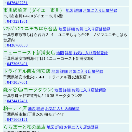
：
0476487751
市川駅前店（ダイエー市川）
地図
詳細
お気に入り店舗登録
市川市市川1-4-10ダイエー市川 6階
：
0473231361
ｿﾌﾄﾊﾞﾝｸユニモちはら台店
地図
詳細
お気に入り店舗登録
千葉県市原市ちはら台西３-４ ユニモちはら台2F ノジマユニモちはら
台店内
：
0436760050
ニューコースト新浦安店
地図
詳細
お気に入り店舗登録
千葉県浦安市明海4丁目1-1ニューコースト新浦安3階
：
0473063401
トライアル西友浦安店
地図
詳細
お気に入り店舗登録
千葉県浦安市北栄1-14-1 トライアル西友浦安店3F
：
0473057661
鎌ヶ谷店(ヨークタウン)
地図
詳細
お気に入り店舗解除
千葉県鎌ヶ谷東道野辺5-16-38 ヨークタウン2F
：
0474417481
柏モディ店
地図
詳細
お気に入り店舗解除
千葉県柏市柏1丁目2-26 柏モディ4F
：
0471668121
ららぽーと柏の葉店
地図
詳細
お気に入り店舗登録