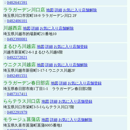
：
0482641591
ララガーデン川口店
地図
詳細
お気に入り店舗解除
埼玉県川口市宮町18-9 ララガーデン川口 2F
：
0482406101
川越西店
地図
詳細
お気に入り店舗解除
埼玉県川越市的場新町21番地10
：
0492390081
まるひろ川越店
地図
詳細
お気に入り店舗登録
川越市新富町2-6-1まるひろ川越6階
：
0492272021
ウニクス川越店
地図
詳細
お気に入り店舗解除
埼玉県川越市新宿町1-17-1 ウニクス川越2F
：
0492491551
ララガーデン春日部店
地図
詳細
お気に入り店舗登録
埼玉県春日部市南1丁目1-1 ララガーデン春日部2階
：
0487317411
ららテラス川口店
地図
詳細
お気に入り店舗登録
埼玉県川口市栄町3-5-1ららテラス川口7階
：
0482291979
モラージュ菖蒲店
地図
詳細
お気に入り店舗解除
埼玉県久喜市菖蒲町菖蒲6005番地1