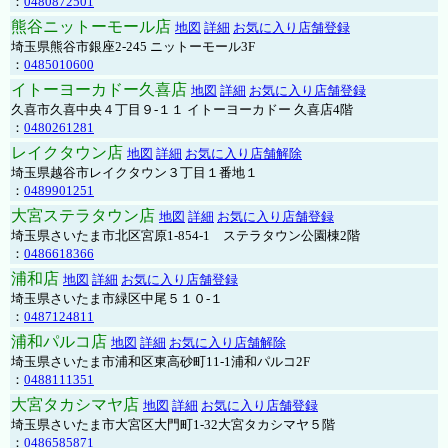
：
0480872501
熊谷ニットーモール店
地図
詳細
お気に入り店舗登録
埼玉県熊谷市銀座2-245 ニットーモール3F
：
0485010600
イトーヨーカドー久喜店
地図
詳細
お気に入り店舗登録
久喜市久喜中央４丁目９-１１ イトーヨーカドー 久喜店4階
：
0480261281
レイクタウン店
地図
詳細
お気に入り店舗解除
埼玉県越谷市レイクタウン３丁目１番地１
：
0489901251
大宮ステラタウン店
地図
詳細
お気に入り店舗登録
埼玉県さいたま市北区宮原1-854-1 ステラタウン公園棟2階
：
0486618366
浦和店
地図
詳細
お気に入り店舗登録
埼玉県さいたま市緑区中尾５１０-１
：
0487124811
浦和パルコ店
地図
詳細
お気に入り店舗解除
埼玉県さいたま市浦和区東高砂町11-1浦和パルコ2F
：
0488111351
大宮タカシマヤ店
地図
詳細
お気に入り店舗登録
埼玉県さいたま市大宮区大門町1-32大宮タカシマヤ５階
：
0486585871