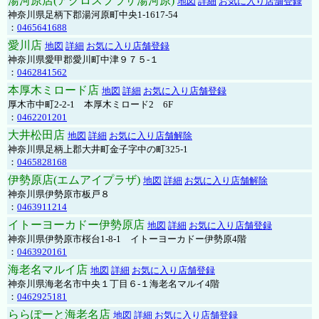
湯河原店(アクロスプラザ湯河原)
地図
詳細
お気に入り店舗登録
神奈川県足柄下郡湯河原町中央1-1617-54
：
0465641688
愛川店
地図
詳細
お気に入り店舗登録
神奈川県愛甲郡愛川町中津９７５-１
：
0462841562
本厚木ミロード店
地図
詳細
お気に入り店舗登録
厚木市中町2-2-1 本厚木ミロード2 6F
：
0462201201
大井松田店
地図
詳細
お気に入り店舗解除
神奈川県足柄上郡大井町金子字中の町325-1
：
0465828168
伊勢原店(エムアイプラザ)
地図
詳細
お気に入り店舗解除
神奈川県伊勢原市板戸８
：
0463911214
イトーヨーカドー伊勢原店
地図
詳細
お気に入り店舗登録
神奈川県伊勢原市桜台1-8-1 イトーヨーカドー伊勢原4階
：
0463920161
海老名マルイ店
地図
詳細
お気に入り店舗登録
神奈川県海老名市中央１丁目６-１海老名マルイ4階
：
0462925181
ららぽーと海老名店
地図
詳細
お気に入り店舗登録