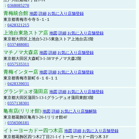
：
0368085270
青梅統合館
地図
詳細
お気に入り店舗登録
東京都青梅市今寺５-１-１
：
0428321215
上池台東急ストア店
地図
詳細
お気に入り店舗登録
東京都大田区上池台5-23-5東急ストア上池台店2階
：
0337488081
マチノマ大森店
地図
詳細
お気に入り店舗登録
東京都大田区大森町3-1-38マチノマ大森2階
：
0357535311
青梅インター店
地図
詳細
お気に入り店舗登録
東京都青梅市新町６-１６-１１
：
0428339031
グランデュオ蒲田店
地図
詳細
お気に入り店舗登録
東京都大田区蒲田5-13-1グランデュオ蒲田東館3階
：
0357138301
亀有店(リリオ館)
地図
詳細
お気に入り店舗解除
東京都葛飾区亀有3-26-1リリオ館4F
：
0356506181
イトーヨーカドー四つ木店
地図
詳細
お気に入り店舗登録
東京都葛飾区四つ木2丁目21-1イトーヨーカドー四つ木３F