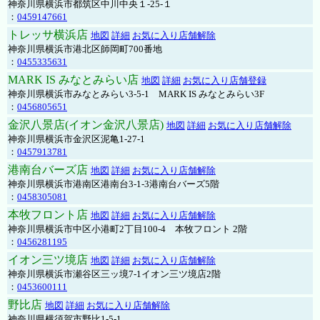
神奈川県横浜市都筑区中川中央１-25-１
：
0459147661
トレッサ横浜店
地図
詳細
お気に入り店舗解除
神奈川県横浜市港北区師岡町700番地
：
0455335631
MARK IS みなとみらい店
地図
詳細
お気に入り店舗登録
神奈川県横浜市みなとみらい3-5-1 MARK IS みなとみらい3F
：
0456805651
金沢八景店(イオン金沢八景店)
地図
詳細
お気に入り店舗解除
神奈川県横浜市金沢区泥亀1-27-1
：
0457913781
港南台バーズ店
地図
詳細
お気に入り店舗解除
神奈川県横浜市港南区港南台3-1-3港南台バーズ5階
：
0458305081
本牧フロント店
地図
詳細
お気に入り店舗解除
神奈川県横浜市中区小港町2丁目100-4 本牧フロント 2階
：
0456281195
イオン三ツ境店
地図
詳細
お気に入り店舗解除
神奈川県横浜市瀬谷区三ッ境7-1イオン三ツ境店2階
：
0453600111
野比店
地図
詳細
お気に入り店舗解除
神奈川県横須賀市野比1-5-1