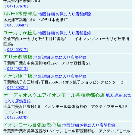
千葉県柏市若柴178-4
：
0471376701
ｲｵﾝﾓｰﾙ木更津店
地図
詳細
お気に入り店舗解除
木更津市築地1番4 ｲｵﾝﾓｰﾙ木更津1F
：
0438306971
ユーカリが丘店
地図
詳細
お気に入り店舗登録
佐倉市西ユーカリが丘6丁目12番地3 イオンタウンユーカリが丘東街
区3階
：
0434603171
アリオ蘇我店
地図
詳細
お気に入り店舗登録
千葉県千葉市中央区川崎町52-7 アリオ蘇我店２F
：
0432082131
イオン銚子店
地図
詳細
お気に入り店舗登録
千葉県銚子市三崎町2丁目2660-1 イオン銚子ショッピングセンター２Ｆ
：
0479303211
オーディオスクエアイオンモール幕張新都心店
地図
詳細
お気
に入り店舗登録
千葉市美浜区豊砂1-6 イオンモール幕張新都心 アクティブモール2Ｆ
（ノジマ内）
：
0433503707
イオンモール幕張新都心店
地図
詳細
お気に入り店舗登録
千葉県千葉市美浜区豊砂1-6イオンモール幕張新都心 アクティブモール