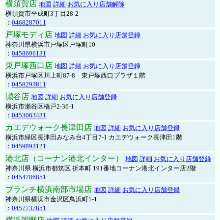
横須賀店
地図
詳細
お気に入り店舗解除
横須賀市平成町3丁目28-2
：
0468287011
戸塚モディ店
地図
詳細
お気に入り店舗登録
神奈川県横浜市戸塚区戸塚町10
：
0458696131
東戸塚西口店
地図
詳細
お気に入り店舗登録
横浜市戸塚区川上町87-8 東戸塚西口プラザ１階
：
0458293811
瀬谷店
地図
詳細
お気に入り店舗登録
横浜市瀬谷区橋戸2-36-1
：
0453063431
カエデウォーク長津田店
地図
詳細
お気に入り店舗登録
横浜市緑区長津田みなみ台4丁目7-1 カエデウォーク長津田1階
：
0459893121
港北店（コーナン港北インター）
地図
詳細
お気に入り店舗登録
神奈川県 横浜市都筑区 折本町 191番地コーナン港北インター店2階
：
0454786851
ブランチ横浜南部市場店
地図
詳細
お気に入り店舗登録
神奈川県横浜市金沢区鳥浜町1-1
：
0457737851