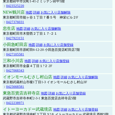
東京都府中市宮町1-41-2 ミッテン府中5階
：
0423525220
NEW鶴川店
地図
詳細
お気に入り店舗解除
東京都町田市能ヶ谷１丁目７番５号 神栄ビル２F
：
0427376031
忠生店
地図
詳細
お気に入り店舗解除
東京都町田市木曽西２丁目１７-２１
：
0427923151
小田急町田店
地図
詳細
お気に入り店舗登録
東京都町田市原町田6-12-20 小田急百貨店町田店7階
：
0427105581
三和小川店
地図
詳細
お気に入り店舗登録
東京都町田市金森４丁目１?２ 2F
：
0427068343
イオンモールむさし村山店
地図
詳細
お気に入り店舗解除
東京都武蔵村山市榎1丁目1-3 イオンモールむさし村山3F
：
0425668581
東急百貨店吉祥寺店
地図
詳細
お気に入り店舗登録
武蔵野市吉祥寺本町2-3-1 東急百貨店吉祥寺店5階
：
0422238971
イトーヨーカドー武蔵境店
地図
詳細
お気に入り店舗登録
東京都武蔵野市境南町２丁目３?６ イトーヨーカドー 武蔵境店 西館5階