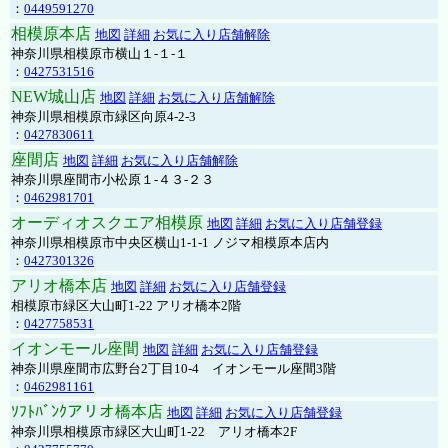
：
0449591270
相模原本店
地図
詳細
お気に入り店舗解除
神奈川県相模原市横山１-１-１
：
0427531516
NEW城山店
地図
詳細
お気に入り店舗解除
神奈川県相模原市緑区向原4-2-3
：
0427830611
座間店
地図
詳細
お気に入り店舗解除
神奈川県座間市小松原１-４３-２３
：
0462981701
オーディオスクエア相模原
地図
詳細
お気に入り店舗登録
神奈川県相模原市中央区横山1-1-1 ノジマ相模原本店内
：
0427301326
アリオ橋本店
地図
詳細
お気に入り店舗登録
相模原市緑区大山町1-22 アリオ橋本2階
：
0427758531
イオンモール座間
地図
詳細
お気に入り店舗登録
神奈川県座間市広野台2丁目10-4 イオンモール座間3階
：
0462981161
ｿﾌﾄﾊﾞﾝｸアリオ橋本店
地図
詳細
お気に入り店舗登録
神奈川県相模原市緑区大山町1-22 アリオ橋本2F