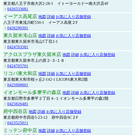
東京都八王子市南大沢2-28-1 イトーヨーカドー南大沢店4F
：
0426533681
イーアス高尾店
地図
詳細
お気に入り店舗登録
八王子市東浅川町550-1 イーアス高尾２F
：
0426290301
東久留米滝山店
地図
詳細
お気に入り店舗登録
東京都東久留米市滝山5丁目2-1
：
0424703581
アクロスプラザ東久留米店
地図
詳細
お気に入り店舗登録
東京都東久留米市上の原２-３-１８
：
0424705701
リコパ東大和店
地図
詳細
お気に入り店舗登録
東京都東大和市桜ヶ丘2-142-1 LICOPA東大和2階
：
0425908601
イオンモール多摩平の森店
地図
詳細
お気に入り店舗登録
東京都日野市多摩平２丁目４-１イオンモール多摩平の森2階
：
0425826481
府中四谷店
地図
詳細
お気に入り店舗登録
東京都府中市四谷5-23-12 府中四谷SC２F
：
0423525011
ミッテン府中店
地図
詳細
お気に入り店舗登録