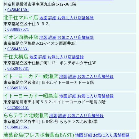
神奈川県横浜市港南区丸山台1-12-36 1階
：
0458401301
北千住マルイ店
地図
詳細
お気に入り店舗解除
東京都足立区千住３-９２
：
0338887571
イオン西新井店
地図
詳細
お気に入り店舗解除
東京都足立区梅島3-32-7イオン西新井3F
：
0358458331
千住大橋店
地図
詳細
お気に入り店舗登録
東京都足立区千住橋戸町1-13 ポンテポルタ千住3F
：
0352846731
イトーヨーカドー綾瀬店
地図
詳細
お気に入り店舗登録
東京都足立区綾瀬3丁目4-25イトーヨーカドー５階
：
0356978351
イトーヨーカドー昭島店
地図
詳細
お気に入り店舗登録
東京都昭島市田中町５６２-１イトーヨーカドー昭島３階
：
0425006151
ららテラス北綾瀬店
地図
詳細
お気に入り店舗登録
東京都足立区谷中4丁目8番1号 ららテラス北綾瀬3階
：
0368025361
若葉台店(フレスポ若葉台EAST)
地図
詳細
お気に入り店舗登録