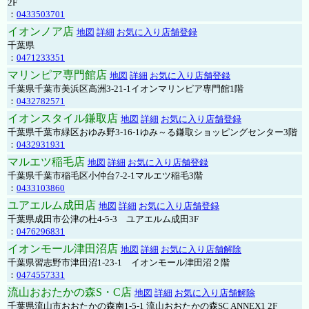
2F
：
0433503701
イオンノア店
地図
詳細
お気に入り店舗登録
千葉県
：
0471233351
マリンピア専門館店
地図
詳細
お気に入り店舗登録
千葉県千葉市美浜区高洲3-21-1イオンマリンピア専門館1階
：
0432782571
イオンスタイル鎌取店
地図
詳細
お気に入り店舗登録
千葉県千葉市緑区おゆみ野3-16-1ゆみ～る鎌取ショッピングセンター3階
：
0432931931
マルエツ稲毛店
地図
詳細
お気に入り店舗登録
千葉県千葉市稲毛区小仲台7-2-1マルエツ稲毛3階
：
0433103860
ユアエルム成田店
地図
詳細
お気に入り店舗登録
千葉県成田市公津の杜4-5-3 ユアエルム成田3F
：
0476296831
イオンモール津田沼店
地図
詳細
お気に入り店舗解除
千葉県習志野市津田沼1-23-1 イオンモール津田沼２階
：
0474557331
流山おおたかの森S・C店
地図
詳細
お気に入り店舗解除
千葉県流山市おおたかの森南1-5-1 流山おおたかの森SC ANNEX1 2F