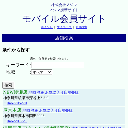
株式会社ノジマ
ノジマ携帯サイト
モバイル会員サイト
ポイント
｜
マイページ
｜
店舗検索
店舗検索
条件から探す
店名、住所等で検索できます。
キーワード
:
地域
:
NEW綾瀬店
地図
詳細
お気に入り店舗登録
神奈川県綾瀬市深谷上2-3-9
：
0467795279
厚木本店
地図
詳細
お気に入り店舗登録
神奈川県厚木市岡田3005
：
0462201721