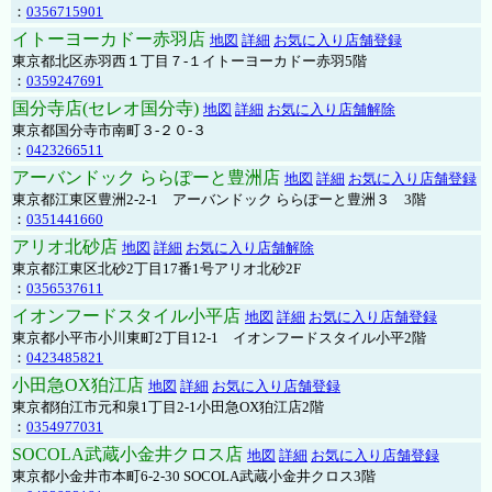
：
0356715901
イトーヨーカドー赤羽店
地図
詳細
お気に入り店舗登録
東京都北区赤羽西１丁目７-１イトーヨーカドー赤羽5階
：
0359247691
国分寺店(セレオ国分寺)
地図
詳細
お気に入り店舗解除
東京都国分寺市南町３-２０-３
：
0423266511
アーバンドック ららぽーと豊洲店
地図
詳細
お気に入り店舗登録
東京都江東区豊洲2-2-1 アーバンドック ららぽーと豊洲３ 3階
：
0351441660
アリオ北砂店
地図
詳細
お気に入り店舗解除
東京都江東区北砂2丁目17番1号アリオ北砂2F
：
0356537611
イオンフードスタイル小平店
地図
詳細
お気に入り店舗登録
東京都小平市小川東町2丁目12-1 イオンフードスタイル小平2階
：
0423485821
小田急OX狛江店
地図
詳細
お気に入り店舗登録
東京都狛江市元和泉1丁目2-1小田急OX狛江店2階
：
0354977031
SOCOLA武蔵小金井クロス店
地図
詳細
お気に入り店舗登録
東京都小金井市本町6-2-30 SOCOLA武蔵小金井クロス3階