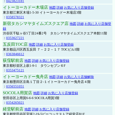
：
0423823181
イトーヨーカドー木場店
地図
詳細
お気に入り店舗登録
東京都江東区木場1-5-30 イトーヨーカドー木場店3階
：
0358578321
新宿タカシマヤタイムズスクエア店
地図
詳細
お気に入り店舗登
録
渋谷区千駄ヶ谷5丁目24番2号 タカシマヤタイムズスクエア本館11階
：
0353627221
五反田TOC店
地図
詳細
お気に入り店舗登録
東京都品川区西五反田 ７－２２－１７ TOCビル3階
：
0363846612
荻窪駅前店
地図
詳細
お気に入り店舗登録
東京都杉並区上萩1-9-1 タウンセブン６F
：
0353475121
イトーヨーカドー曳舟店
地図
詳細
お気に入り店舗解除
東京都墨田区京島１丁目２-１イトーヨーカドー曳舟店４階
：
0356551051
SOCOLA用賀店
地図
詳細
お気に入り店舗登録
世田谷区上用賀6-6-6 SOCOLA用賀3階
：
0354265021
経堂駅前店
地図
詳細
お気に入り店舗登録
東京都世田谷区宮坂2-19-5ピーコックストア経堂店B1F