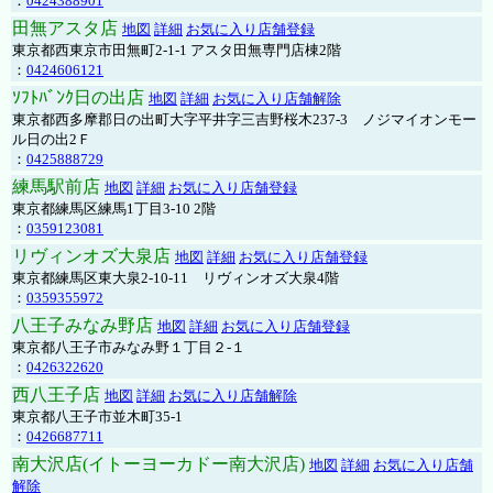
：
0424388901
田無アスタ店
地図
詳細
お気に入り店舗登録
東京都西東京市田無町2-1-1 アスタ田無専門店棟2階
：
0424606121
ｿﾌﾄﾊﾞﾝｸ日の出店
地図
詳細
お気に入り店舗解除
東京都西多摩郡日の出町大字平井字三吉野桜木237-3 ノジマイオンモー
ル日の出2Ｆ
：
0425888729
練馬駅前店
地図
詳細
お気に入り店舗登録
東京都練馬区練馬1丁目3-10 2階
：
0359123081
リヴィンオズ大泉店
地図
詳細
お気に入り店舗登録
東京都練馬区東大泉2-10-11 リヴィンオズ大泉4階
：
0359355972
八王子みなみ野店
地図
詳細
お気に入り店舗登録
東京都八王子市みなみ野１丁目２-１
：
0426322620
西八王子店
地図
詳細
お気に入り店舗解除
東京都八王子市並木町35-1
：
0426687711
南大沢店(イトーヨーカドー南大沢店)
地図
詳細
お気に入り店舗
解除