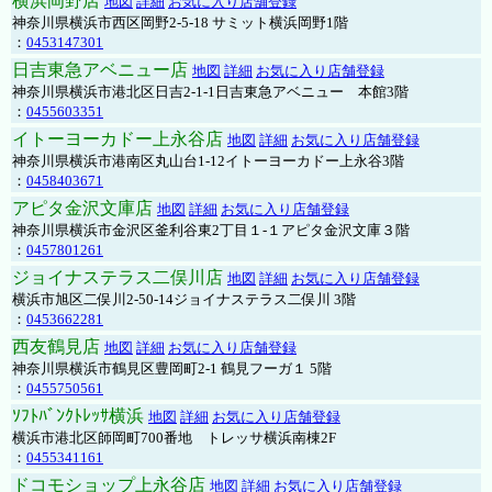
横浜岡野店
地図
詳細
お気に入り店舗登録
神奈川県横浜市西区岡野2-5-18 サミット横浜岡野1階
：
0453147301
日吉東急アベニュー店
地図
詳細
お気に入り店舗登録
神奈川県横浜市港北区日吉2-1-1日吉東急アベニュー 本館3階
：
0455603351
イトーヨーカドー上永谷店
地図
詳細
お気に入り店舗登録
神奈川県横浜市港南区丸山台1-12イトーヨーカドー上永谷3階
：
0458403671
アピタ金沢文庫店
地図
詳細
お気に入り店舗登録
神奈川県横浜市金沢区釜利谷東2丁目１-１アピタ金沢文庫３階
：
0457801261
ジョイナステラス二俣川店
地図
詳細
お気に入り店舗登録
横浜市旭区二俣川2-50-14ジョイナステラス二俣川 3階
：
0453662281
西友鶴見店
地図
詳細
お気に入り店舗登録
神奈川県横浜市鶴見区豊岡町2-1 鶴見フーガ１ 5階
：
0455750561
ｿﾌﾄﾊﾞﾝｸﾄﾚｯｻ横浜
地図
詳細
お気に入り店舗登録
横浜市港北区師岡町700番地 トレッサ横浜南棟2F
：
0455341161
ドコモショップ上永谷店
地図
詳細
お気に入り店舗登録