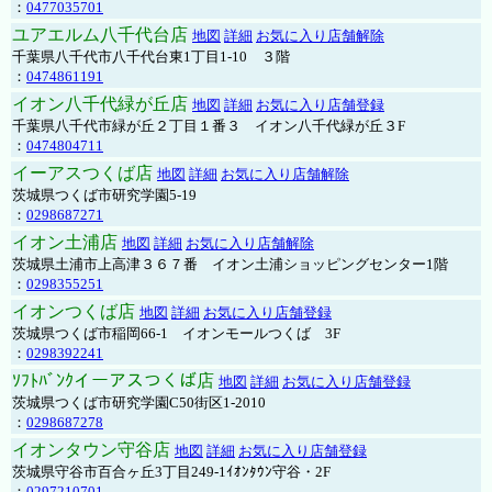
：
0477035701
ユアエルム八千代台店
地図
詳細
お気に入り店舗解除
千葉県八千代市八千代台東1丁目1-10 ３階
：
0474861191
イオン八千代緑が丘店
地図
詳細
お気に入り店舗登録
千葉県八千代市緑が丘２丁目１番３ イオン八千代緑が丘３F
：
0474804711
イーアスつくば店
地図
詳細
お気に入り店舗解除
茨城県つくば市研究学園5-19
：
0298687271
イオン土浦店
地図
詳細
お気に入り店舗解除
茨城県土浦市上高津３６７番 イオン土浦ショッピングセンター1階
：
0298355251
イオンつくば店
地図
詳細
お気に入り店舗登録
茨城県つくば市稲岡66-1 イオンモールつくば 3F
：
0298392241
ｿﾌﾄﾊﾞﾝｸイーアスつくば店
地図
詳細
お気に入り店舗登録
茨城県つくば市研究学園C50街区1-2010
：
0298687278
イオンタウン守谷店
地図
詳細
お気に入り店舗登録
茨城県守谷市百合ヶ丘3丁目249-1ｲｵﾝﾀｳﾝ守谷・2F
：
0297210701