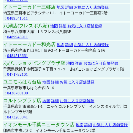
イトーヨーカドー三郷店
地図
詳細
お気に入り店舗登録
埼玉県三郷市ピアラシティ1-1-1 イトーヨーカドー三郷店2階
：
0489541511
八潮店(フレスポ八潮)
地図
詳細
お気に入り店舗登録
埼玉県八潮市大瀬1-1-3 フレスポ八潮3F
：
0489943911
イトーヨーカドー和光店
地図
詳細
お気に入り店舗登録
埼玉県和光市丸山台1丁目9-3 イトーヨーカドー和光店 ３階
：
0484513661
あびこショッピングプラザ店
地図
詳細
お気に入り店舗登録
千葉県我孫子市我孫子４丁目１１-１ あびこショッピングプラザ３階
：
0471792161
ユニモちはら台店
地図
詳細
お気に入り店舗登録
千葉県市原市ちはら台西３-４
：
0436760100
コルトンプラザ店
地図
詳細
お気に入り店舗解除
千葉県市川市鬼高1-1-1 ニッケコルトンプラザ イオンスタイル市川コ
ルトンプラザ3階
：
0473203041
イオンモール千葉ニュータウン店
地図
詳細
お気に入り店舗登録
印西市中央北3-2 イオンモール千葉ニュータウン2階