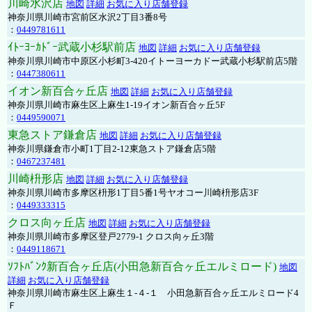
川崎水沢店
地図
詳細
お気に入り店舗登録
神奈川県川崎市宮前区水沢2丁目3番8号
：
0449781611
ｲﾄｰﾖｰｶﾄﾞｰ武蔵小杉駅前店
地図
詳細
お気に入り店舗登録
神奈川県川崎市中原区小杉町3-420イトーヨーカドー武蔵小杉駅前店5階
：
0447380611
イオン新百合ヶ丘店
地図
詳細
お気に入り店舗登録
神奈川県川崎市麻生区上麻生1-19イオン新百合ヶ丘5F
：
0449590071
東急ストア鎌倉店
地図
詳細
お気に入り店舗登録
神奈川県鎌倉市小町1丁目2-12東急ストア鎌倉店5階
：
0467237481
川崎枡形店
地図
詳細
お気に入り店舗登録
神奈川県川崎市多摩区枡形1丁目5番1号ヤオコー川崎枡形店3F
：
0449333315
クロス向ヶ丘店
地図
詳細
お気に入り店舗登録
神奈川県川崎市多摩区登戸2779-1 クロス向ヶ丘3階
：
0449118671
ｿﾌﾄﾊﾞﾝｸ新百合ヶ丘店(小田急新百合ヶ丘エルミロード)
地図
詳細
お気に入り店舗登録
神奈川県川崎市麻生区上麻生１-４-１ 小田急新百合ヶ丘エルミロード4
Ｆ