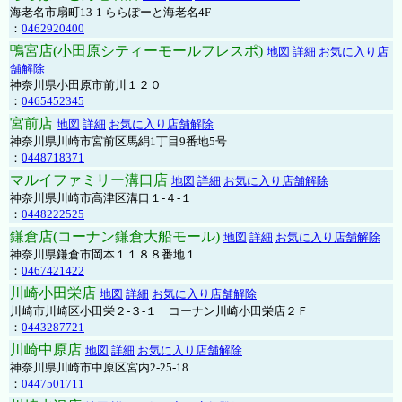
海老名市扇町13-1 ららぽーと海老名4F
：
0462920400
鴨宮店(小田原シティーモールフレスポ)
地図
詳細
お気に入り店
舗解除
神奈川県小田原市前川１２０
：
0465452345
宮前店
地図
詳細
お気に入り店舗解除
神奈川県川崎市宮前区馬絹1丁目9番地5号
：
0448718371
マルイファミリー溝口店
地図
詳細
お気に入り店舗解除
神奈川県川崎市高津区溝口１-４-１
：
0448222525
鎌倉店(コーナン鎌倉大船モール)
地図
詳細
お気に入り店舗解除
神奈川県鎌倉市岡本１１８８番地１
：
0467421422
川崎小田栄店
地図
詳細
お気に入り店舗解除
川崎市川崎区小田栄２‐３‐１ コーナン川崎小田栄店２Ｆ
：
0443287721
川崎中原店
地図
詳細
お気に入り店舗解除
神奈川県川崎市中原区宮内2-25-18
：
0447501711