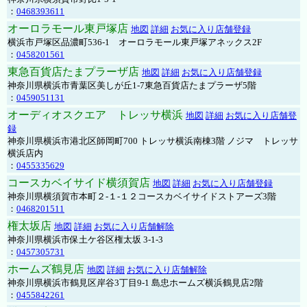
：
0468393611
オーロラモール東戸塚店
地図
詳細
お気に入り店舗登録
横浜市戸塚区品濃町536-1 オーロラモール東戸塚アネックス2F
：
0458201561
東急百貨店たまプラーザ店
地図
詳細
お気に入り店舗登録
神奈川県横浜市青葉区美しが丘1-7東急百貨店たまプラーザ5階
：
0459051131
オーディオスクエア トレッサ横浜
地図
詳細
お気に入り店舗登
録
神奈川県横浜市港北区師岡町700 トレッサ横浜南棟3階 ノジマ トレッサ
横浜店内
：
0455335629
コースカベイサイド横須賀店
地図
詳細
お気に入り店舗登録
神奈川県横須賀市本町２-１-１２コースカベイサイドストアーズ3階
：
0468201511
権太坂店
地図
詳細
お気に入り店舗解除
神奈川県横浜市保土ケ谷区権太坂 3-1-3
：
0457305731
ホームズ鶴見店
地図
詳細
お気に入り店舗解除
神奈川県横浜市鶴見区岸谷3丁目9-1 島忠ホームズ横浜鶴見店2階
：
0455842261