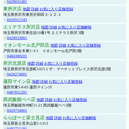
：
0429031481
東所沢店
地図
詳細
お気に入り店舗登録
埼玉県所沢市東所沢和田３-１２-１
：
0429511545
エミテラス所沢店
地図
詳細
お気に入り店舗解除
埼玉県所沢市東住吉10番1号 エミテラス所沢 3階
：
0429033001
イオンモール北戸田店
地図
詳細
お気に入り店舗登録
戸田市美女木東1ｰ3‐1 イオンモール北戸田3階
：
0484300201
所沢北原店
地図
詳細
お気に入り店舗登録
埼玉県所沢市北原町1415-1 ザ・マーケットプレイス所沢北原2階
：
0429274001
蓮田マイン店
地図
詳細
お気に入り店舗登録
蓮田市東5-8-65 蓮田マイン1F
：
0487651291
西武飯能ペペ店
地図
詳細
お気に入り店舗登録
埼玉県飯能市仲町11-21 西武飯能ペペ3階
：
0429754001
ららぽーと富士見店
地図
詳細
お気に入り店舗解除
埼玉県富士見市山室1-1313
：
0492751191