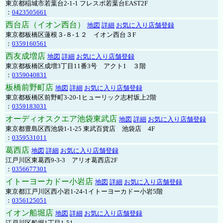
東京都稲城市若葉台2-1-1 フレスポ若葉台EAST2F
：
0423505661
西台店（イオン西台）
地図
詳細
お気に入り店舗登録
東京都板橋区蓮根３-８-１２ イオン西台３F
：
0359160561
西友成増店
地図
詳細
お気に入り店舗登録
東京都板橋区成増3丁目11番3号 アクト1 ３階
：
0359040831
板橋前野町店
地図
詳細
お気に入り店舗登録
東京都板橋区前野町3-20-1ヒューリック志村坂上2階
：
0359183031
オーディオスクエア池袋東武店
地図
詳細
お気に入り店舗登録
東京都豊島区西池袋1-1-25 東武百貨店 池袋店 4F
：
0359531011
葛西店
地図
詳細
お気に入り店舗登録
江戸川区東葛西9-3-3 アリオ葛西店2F
：
0356677301
イトーヨーカドー小岩店
地図
詳細
お気に入り店舗登録
東京都江戸川区西小岩1-24-1イトーヨーカドー小岩5階
：
0356125051
イオン船堀店
地図
詳細
お気に入り店舗登録
江戸川区船堀1丁目1-51