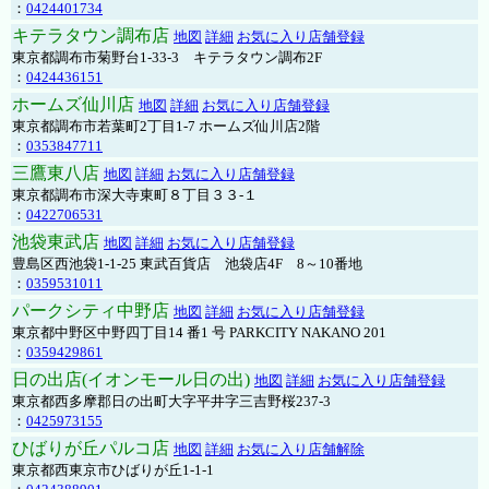
：
0424401734
キテラタウン調布店
地図
詳細
お気に入り店舗登録
東京都調布市菊野台1-33-3 キテラタウン調布2F
：
0424436151
ホームズ仙川店
地図
詳細
お気に入り店舗登録
東京都調布市若葉町2丁目1-7 ホームズ仙川店2階
：
0353847711
三鷹東八店
地図
詳細
お気に入り店舗登録
東京都調布市深大寺東町８丁目３３-１
：
0422706531
池袋東武店
地図
詳細
お気に入り店舗登録
豊島区西池袋1-1-25 東武百貨店 池袋店4F 8～10番地
：
0359531011
パークシティ中野店
地図
詳細
お気に入り店舗登録
東京都中野区中野四丁目14 番1 号 PARKCITY NAKANO 201
：
0359429861
日の出店(イオンモール日の出)
地図
詳細
お気に入り店舗登録
東京都西多摩郡日の出町大字平井字三吉野桜237-3
：
0425973155
ひばりが丘パルコ店
地図
詳細
お気に入り店舗解除
東京都西東京市ひばりが丘1-1-1