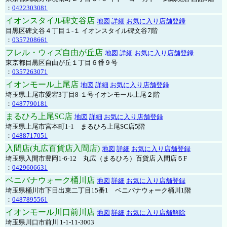
：
0422303081
イオンスタイル碑文谷店
地図
詳細
お気に入り店舗登録
目黒区碑文谷４丁目１-１ イオンスタイル碑文谷7階
：
0357208661
フレル・ウィズ自由が丘店
地図
詳細
お気に入り店舗登録
東京都目黒区自由が丘１丁目６番９号
：
0357263071
イオンモール上尾店
地図
詳細
お気に入り店舗登録
埼玉県上尾市愛宕3丁目8-１号イオンモール上尾２階
：
0487790181
まるひろ上尾SC店
地図
詳細
お気に入り店舗登録
埼玉県上尾市宮本町1-1 まるひろ上尾SC店5階
：
0488717051
入間店(丸広百貨店入間店)
地図
詳細
お気に入り店舗登録
埼玉県入間市豊岡1-6-12 丸広（まるひろ）百貨店 入間店５F
：
0429606631
ベニバナウォーク桶川店
地図
詳細
お気に入り店舗登録
埼玉県桶川市下日出東二丁目15番1 ベニバナウォーク桶川1階
：
0487895561
イオンモール川口前川店
地図
詳細
お気に入り店舗解除
埼玉県川口市前川 1-1-11-3003