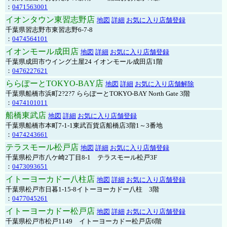
：
0471563001
イオンタウン東習志野店
地図
詳細
お気に入り店舗登録
千葉県習志野市東習志野6-7-8
：
0474564101
イオンモール成田店
地図
詳細
お気に入り店舗登録
千葉県成田市ウイング土屋24 イオンモール成田店1階
：
0476227621
ららぽーとTOKYO-BAY店
地図
詳細
お気に入り店舗解除
千葉県船橋市浜町2?2?7 ららぽーとTOKYO-BAY North Gate 3階
：
0474101011
船橋東武店
地図
詳細
お気に入り店舗登録
千葉県船橋市本町7-1-1東武百貨店船橋店3階1～3番地
：
0474243661
テラスモール松戸店
地図
詳細
お気に入り店舗登録
千葉県松戸市八ケ崎2丁目8-1 テラスモール松戸3F
：
0473093651
イトーヨーカドー八柱店
地図
詳細
お気に入り店舗登録
千葉県松戸市日暮1-15-8イトーヨーカドー八柱 3階
：
0477045261
イトーヨーカドー松戸店
地図
詳細
お気に入り店舗登録
千葉県松戸市松戸1149 イトーヨーカドー松戸店6階