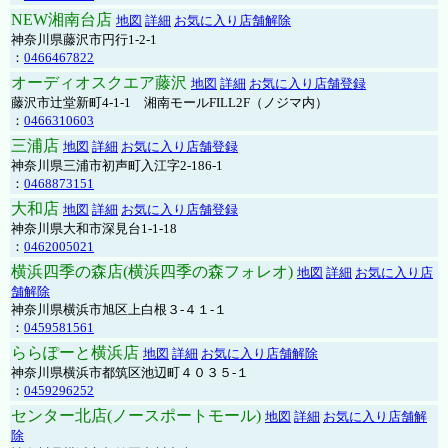
NEW湘南台店
地図
詳細
お気に入り店舗解除
神奈川県藤沢市円行1-2-1
：
0466467822
オーディオスクエア藤沢
地図
詳細
お気に入り店舗登録
藤沢市辻堂新町4-1-1 湘南モールFILL2F（ノジマ内）
：
0466310603
三浦店
地図
詳細
お気に入り店舗登録
神奈川県三浦市初声町入江字2-186-1
：
0468873151
大和店
地図
詳細
お気に入り店舗登録
神奈川県大和市深見台1-1-18
：
0462005021
横浜四季の森店(横浜四季の森フォレオ)
地図
詳細
お気に入り店
舗解除
神奈川県横浜市旭区上白根３-４１-１
：
0459581561
ららぽーと横浜店
地図
詳細
お気に入り店舗解除
神奈川県横浜市都筑区池辺町４０３５-１
：
0459296252
センター北店(ノースポートモール)
地図
詳細
お気に入り店舗解
除