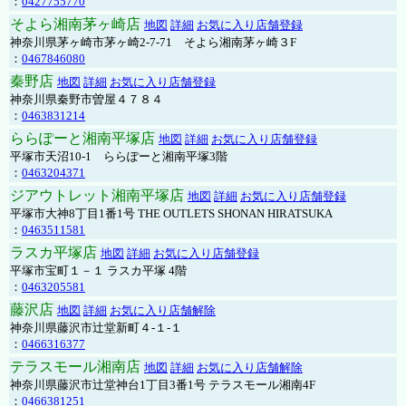
：
0427755770
そよら湘南茅ヶ崎店
地図
詳細
お気に入り店舗登録
神奈川県茅ヶ崎市茅ヶ崎2‐7‐71 そよら湘南茅ヶ崎３F
：
0467846080
秦野店
地図
詳細
お気に入り店舗登録
神奈川県秦野市曽屋４７８４
：
0463831214
ららぽーと湘南平塚店
地図
詳細
お気に入り店舗登録
平塚市天沼10-1 ららぽーと湘南平塚3階
：
0463204371
ジアウトレット湘南平塚店
地図
詳細
お気に入り店舗登録
平塚市大神8丁目1番1号 THE OUTLETS SHONAN HIRATSUKA
：
0463511581
ラスカ平塚店
地図
詳細
お気に入り店舗登録
平塚市宝町１－１ ラスカ平塚 4階
：
0463205581
藤沢店
地図
詳細
お気に入り店舗解除
神奈川県藤沢市辻堂新町４-１-１
：
0466316377
テラスモール湘南店
地図
詳細
お気に入り店舗解除
神奈川県藤沢市辻堂神台1丁目3番1号 テラスモール湘南4F
：
0466381251