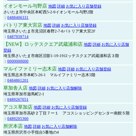
イオンモール与野店
地図
詳細
お気に入り店舗登録
さいたま市中央区本町西5-2-9イオンモール与野2階
：
0488406331
パトリア東大宮店
地図
詳細
お気に入り店舗登録
埼玉県さいたま市見沼区春野2-7-8パトリア東大宮2F
：
0487959714
【NEW】ロッテスクエア武蔵浦和店
地図
詳細
お気に入り店舗
登録
埼玉県さいたま市南区沼影1-19-19ロッテスクエア武蔵浦和店３階
：
0000000000
マルイファミリー志木店
地図
詳細
お気に入り店舗登録
埼玉県志木市本町5-26-1 マルイファミリー志木5階
：
0484861201
草加舎人店
地図
詳細
お気に入り店舗解除
埼玉県草加市遊馬町2-1
：
0489267051
アコス草加店
地図
詳細
お気に入り店舗登録
埼玉県草加市高砂２丁目７ー１ アコスショッピングセンター南館５階
：
0489205360
所沢本店
地図
詳細
お気に入り店舗解除
埼玉県所沢市小手指台5番地の4