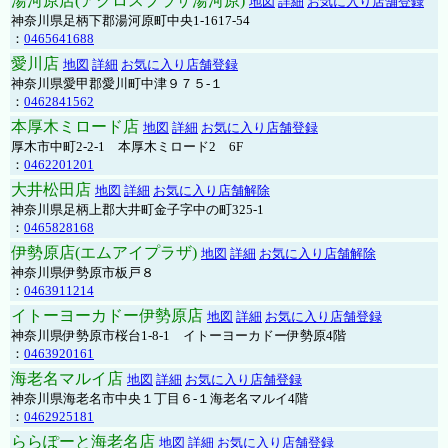
湯河原店(アクロスプラザ湯河原)
地図
詳細
お気に入り店舗登録
神奈川県足柄下郡湯河原町中央1-1617-54
：
0465641688
愛川店
地図
詳細
お気に入り店舗登録
神奈川県愛甲郡愛川町中津９７５-１
：
0462841562
本厚木ミロード店
地図
詳細
お気に入り店舗登録
厚木市中町2-2-1 本厚木ミロード2 6F
：
0462201201
大井松田店
地図
詳細
お気に入り店舗解除
神奈川県足柄上郡大井町金子字中の町325-1
：
0465828168
伊勢原店(エムアイプラザ)
地図
詳細
お気に入り店舗解除
神奈川県伊勢原市板戸８
：
0463911214
イトーヨーカドー伊勢原店
地図
詳細
お気に入り店舗登録
神奈川県伊勢原市桜台1-8-1 イトーヨーカドー伊勢原4階
：
0463920161
海老名マルイ店
地図
詳細
お気に入り店舗登録
神奈川県海老名市中央１丁目６-１海老名マルイ4階
：
0462925181
ららぽーと海老名店
地図
詳細
お気に入り店舗登録