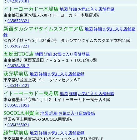
：
0423823181
イトーヨーカドー木場店
地図
詳細
お気に入り店舗登録
東京都江東区木場1-5-30 イトーヨーカドー木場店3階
：
0358578321
新宿タカシマヤタイムズスクエア店
地図
詳細
お気に入り店舗登
録
渋谷区千駄ヶ谷5丁目24番2号 タカシマヤタイムズスクエア本館11階
：
0353627221
五反田TOC店
地図
詳細
お気に入り店舗登録
東京都品川区西五反田 ７－２２－１７ TOCビル3階
：
0363846612
荻窪駅前店
地図
詳細
お気に入り店舗登録
東京都杉並区上萩1-9-1 タウンセブン６F
：
0353475121
イトーヨーカドー曳舟店
地図
詳細
お気に入り店舗解除
東京都墨田区京島１丁目２-１イトーヨーカドー曳舟店４階
：
0356551051
SOCOLA用賀店
地図
詳細
お気に入り店舗登録
世田谷区上用賀6-6-6 SOCOLA用賀3階
：
0354265021
経堂駅前店
地図
詳細
お気に入り店舗登録
東京都世田谷区宮坂2-19-5ピーコックストア経堂店B1F