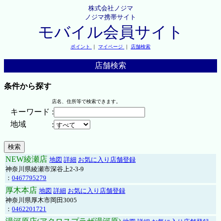
株式会社ノジマ
ノジマ携帯サイト
モバイル会員サイト
ポイント
｜
マイページ
｜
店舗検索
店舗検索
条件から探す
店名、住所等で検索できます。
キーワード
:
地域
:
NEW綾瀬店
地図
詳細
お気に入り店舗登録
神奈川県綾瀬市深谷上2-3-9
：
0467795279
厚木本店
地図
詳細
お気に入り店舗登録
神奈川県厚木市岡田3005
：
0462201721