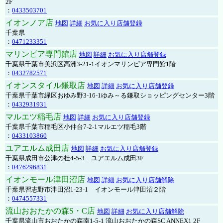
2F
：
0433503701
イオンノア店
地図
詳細
お気に入り店舗登録
千葉県
：
0471233351
マリンピア専門館店
地図
詳細
お気に入り店舗登録
千葉県千葉市美浜区高洲3-21-1イオンマリンピア専門館1階
：
0432782571
イオンスタイル鎌取店
地図
詳細
お気に入り店舗登録
千葉県千葉市緑区おゆみ野3-16-1ゆみ～る鎌取ショッピングセンター3階
：
0432931931
マルエツ稲毛店
地図
詳細
お気に入り店舗登録
千葉県千葉市稲毛区小仲台7-2-1マルエツ稲毛3階
：
0433103860
ユアエルム成田店
地図
詳細
お気に入り店舗登録
千葉県成田市公津の杜4-5-3 ユアエルム成田3F
：
0476296831
イオンモール津田沼店
地図
詳細
お気に入り店舗解除
千葉県習志野市津田沼1-23-1 イオンモール津田沼２階
：
0474557331
流山おおたかの森S・C店
地図
詳細
お気に入り店舗解除
千葉県流山市おおたかの森南1-5-1 流山おおたかの森SC ANNEX1 2F