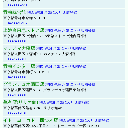
：
0368085270
青梅統合館
地図
詳細
お気に入り店舗登録
東京都青梅市今寺５-１-１
：
0428321215
上池台東急ストア店
地図
詳細
お気に入り店舗登録
東京都大田区上池台5-23-5東急ストア上池台店2階
：
0337488081
マチノマ大森店
地図
詳細
お気に入り店舗登録
東京都大田区大森町3-1-38マチノマ大森2階
：
0357535311
青梅インター店
地図
詳細
お気に入り店舗登録
東京都青梅市新町６-１６-１１
：
0428339031
グランデュオ蒲田店
地図
詳細
お気に入り店舗登録
東京都大田区蒲田5-13-1グランデュオ蒲田東館3階
：
0357138301
亀有店(リリオ館)
地図
詳細
お気に入り店舗解除
東京都葛飾区亀有3-26-1リリオ館4F
：
0356506181
イトーヨーカドー四つ木店
地図
詳細
お気に入り店舗登録
東京都葛飾区四つ木2丁目21-1イトーヨーカドー四つ木３F