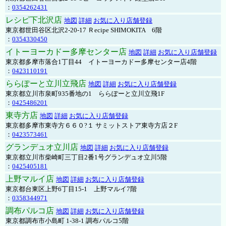
：
0354262431
レシピ下北沢店
地図
詳細
お気に入り店舗登録
東京都世田谷区北沢2-20-17 Ｒecipe SHIMOKITA 6階
：
0354330450
イトーヨーカドー多摩センター店
地図
詳細
お気に入り店舗登録
東京都多摩市落合1丁目44 イトーヨーカドー多摩センター店4階
：
0423110191
ららぽーと立川立飛店
地図
詳細
お気に入り店舗登録
東京都立川市泉町935番地の1 ららぽーと立川立飛1F
：
0425486201
東寺方店
地図
詳細
お気に入り店舗登録
東京都多摩市東寺方６６０?１ サミットストア東寺方店２F
：
0423573461
グランデュオ立川店
地図
詳細
お気に入り店舗登録
東京都立川市柴崎町三丁目2番1号グランデュオ立川5階
：
0425405181
上野マルイ店
地図
詳細
お気に入り店舗登録
東京都台東区上野6丁目15-1 上野マルイ7階
：
0358344971
調布パルコ店
地図
詳細
お気に入り店舗登録
東京都調布市小島町 1-38-1 調布パルコ5階