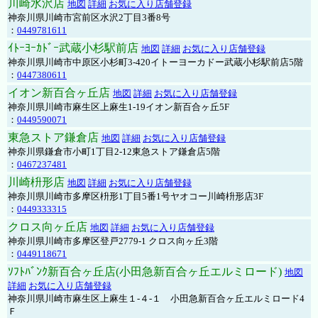
川崎水沢店
地図
詳細
お気に入り店舗登録
神奈川県川崎市宮前区水沢2丁目3番8号
：
0449781611
ｲﾄｰﾖｰｶﾄﾞｰ武蔵小杉駅前店
地図
詳細
お気に入り店舗登録
神奈川県川崎市中原区小杉町3-420イトーヨーカドー武蔵小杉駅前店5階
：
0447380611
イオン新百合ヶ丘店
地図
詳細
お気に入り店舗登録
神奈川県川崎市麻生区上麻生1-19イオン新百合ヶ丘5F
：
0449590071
東急ストア鎌倉店
地図
詳細
お気に入り店舗登録
神奈川県鎌倉市小町1丁目2-12東急ストア鎌倉店5階
：
0467237481
川崎枡形店
地図
詳細
お気に入り店舗登録
神奈川県川崎市多摩区枡形1丁目5番1号ヤオコー川崎枡形店3F
：
0449333315
クロス向ヶ丘店
地図
詳細
お気に入り店舗登録
神奈川県川崎市多摩区登戸2779-1 クロス向ヶ丘3階
：
0449118671
ｿﾌﾄﾊﾞﾝｸ新百合ヶ丘店(小田急新百合ヶ丘エルミロード)
地図
詳細
お気に入り店舗登録
神奈川県川崎市麻生区上麻生１-４-１ 小田急新百合ヶ丘エルミロード4
Ｆ