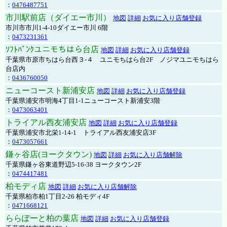
：
0476487751
市川駅前店（ダイエー市川）
地図
詳細
お気に入り店舗登録
市川市市川1-4-10ダイエー市川 6階
：
0473231361
ｿﾌﾄﾊﾞﾝｸユニモちはら台店
地図
詳細
お気に入り店舗登録
千葉県市原市ちはら台西３-４ ユニモちはら台2F ノジマユニモちはら
台店内
：
0436760050
ニューコースト新浦安店
地図
詳細
お気に入り店舗登録
千葉県浦安市明海4丁目1-1ニューコースト新浦安3階
：
0473063401
トライアル西友浦安店
地図
詳細
お気に入り店舗登録
千葉県浦安市北栄1-14-1 トライアル西友浦安店3F
：
0473057661
鎌ヶ谷店(ヨークタウン)
地図
詳細
お気に入り店舗解除
千葉県鎌ヶ谷東道野辺5-16-38 ヨークタウン2F
：
0474417481
柏モディ店
地図
詳細
お気に入り店舗解除
千葉県柏市柏1丁目2-26 柏モディ4F
：
0471668121
ららぽーと柏の葉店
地図
詳細
お気に入り店舗登録