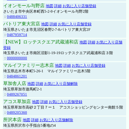
イオンモール与野店
地図
詳細
お気に入り店舗登録
さいたま市中央区本町西5-2-9イオンモール与野2階
：
0488406331
パトリア東大宮店
地図
詳細
お気に入り店舗登録
埼玉県さいたま市見沼区春野2-7-8パトリア東大宮2F
：
0487959714
【NEW】ロッテスクエア武蔵浦和店
地図
詳細
お気に入り店舗
登録
埼玉県さいたま市南区沼影1-19-19ロッテスクエア武蔵浦和店３階
：
0000000000
マルイファミリー志木店
地図
詳細
お気に入り店舗登録
埼玉県志木市本町5-26-1 マルイファミリー志木5階
：
0484861201
草加舎人店
地図
詳細
お気に入り店舗解除
埼玉県草加市遊馬町2-1
：
0489267051
アコス草加店
地図
詳細
お気に入り店舗登録
埼玉県草加市高砂２丁目７ー１ アコスショッピングセンター南館５階
：
0489205360
所沢本店
地図
詳細
お気に入り店舗解除
埼玉県所沢市小手指台5番地の4