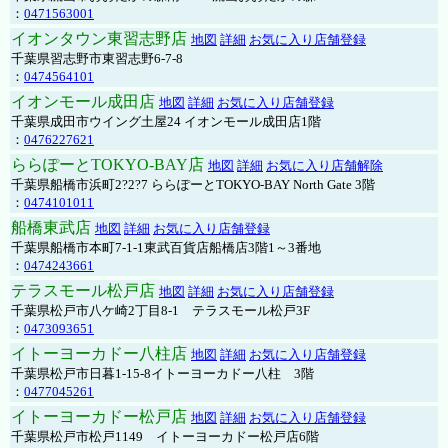
：
0471563001
イオンタウン東習志野店
地図
詳細
お気に入り店舗登録
千葉県習志野市東習志野6-7-8
：
0474564101
イオンモール成田店
地図
詳細
お気に入り店舗登録
千葉県成田市ウイング土屋24 イオンモール成田店1階
：
0476227621
ららぽーとTOKYO-BAY店
地図
詳細
お気に入り店舗解除
千葉県船橋市浜町2?2?7 ららぽーとTOKYO-BAY North Gate 3階
：
0474101011
船橋東武店
地図
詳細
お気に入り店舗登録
千葉県船橋市本町7-1-1東武百貨店船橋店3階1～3番地
：
0474243661
テラスモール松戸店
地図
詳細
お気に入り店舗登録
千葉県松戸市八ケ崎2丁目8-1 テラスモール松戸3F
：
0473093651
イトーヨーカドー八柱店
地図
詳細
お気に入り店舗登録
千葉県松戸市日暮1-15-8イトーヨーカドー八柱 3階
：
0477045261
イトーヨーカドー松戸店
地図
詳細
お気に入り店舗登録
千葉県松戸市松戸1149 イトーヨーカドー松戸店6階