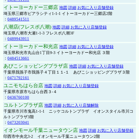
イトーヨーカドー三郷店
地図
詳細
お気に入り店舗登録
埼玉県三郷市ピアラシティ1-1-1 イトーヨーカドー三郷店2階
：
0489541511
八潮店(フレスポ八潮)
地図
詳細
お気に入り店舗登録
埼玉県八潮市大瀬1-1-3 フレスポ八潮3F
：
0489943911
イトーヨーカドー和光店
地図
詳細
お気に入り店舗登録
埼玉県和光市丸山台1丁目9-3 イトーヨーカドー和光店 ３階
：
0484513661
あびこショッピングプラザ店
地図
詳細
お気に入り店舗登録
千葉県我孫子市我孫子４丁目１１-１ あびこショッピングプラザ３階
：
0471792161
ユニモちはら台店
地図
詳細
お気に入り店舗登録
千葉県市原市ちはら台西３-４
：
0436760100
コルトンプラザ店
地図
詳細
お気に入り店舗解除
千葉県市川市鬼高1-1-1 ニッケコルトンプラザ イオンスタイル市川コ
ルトンプラザ3階
：
0473203041
イオンモール千葉ニュータウン店
地図
詳細
お気に入り店舗登録
印西市中央北3-2 イオンモール千葉ニュータウン2階