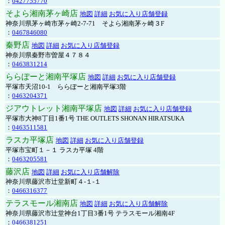
：
0427755770
そよら湘南茅ヶ崎店
地図
詳細
お気に入り店舗登録
神奈川県茅ヶ崎市茅ヶ崎2‐7‐71 そよら湘南茅ヶ崎３F
：
0467846080
秦野店
地図
詳細
お気に入り店舗登録
神奈川県秦野市曽屋４７８４
：
0463831214
ららぽーと湘南平塚店
地図
詳細
お気に入り店舗登録
平塚市天沼10-1 ららぽーと湘南平塚3階
：
0463204371
ジアウトレット湘南平塚店
地図
詳細
お気に入り店舗登録
平塚市大神8丁目1番1号 THE OUTLETS SHONAN HIRATSUKA
：
0463511581
ラスカ平塚店
地図
詳細
お気に入り店舗登録
平塚市宝町１－１ ラスカ平塚 4階
：
0463205581
藤沢店
地図
詳細
お気に入り店舗解除
神奈川県藤沢市辻堂新町４-１-１
：
0466316377
テラスモール湘南店
地図
詳細
お気に入り店舗解除
神奈川県藤沢市辻堂神台1丁目3番1号 テラスモール湘南4F
：
0466381251