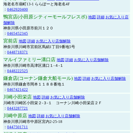
海老名市扇町13-1 ららぽーと海老名4F
：
0462920400
鴨宮店(小田原シティーモールフレスポ)
地図
詳細
お気に入り店
舗解除
神奈川県小田原市前川１２０
：
0465452345
宮前店
地図
詳細
お気に入り店舗解除
神奈川県川崎市宮前区馬絹1丁目9番地5号
：
0448718371
マルイファミリー溝口店
地図
詳細
お気に入り店舗解除
神奈川県川崎市高津区溝口１-４-１
：
0448222525
鎌倉店(コーナン鎌倉大船モール)
地図
詳細
お気に入り店舗解除
神奈川県鎌倉市岡本１１８８番地１
：
0467421422
川崎小田栄店
地図
詳細
お気に入り店舗解除
川崎市川崎区小田栄２‐３‐１ コーナン川崎小田栄店２Ｆ
：
0443287721
川崎中原店
地図
詳細
お気に入り店舗解除
神奈川県川崎市中原区宮内2-25-18
：
0447501711