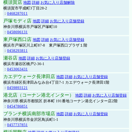
横須賀店
地図
詳細
お気に入り店舗解除
横須賀市平成町3丁目28-2
：
0468287011
戸塚モディ店
地図
詳細
お気に入り店舗登録
神奈川県横浜市戸塚区戸塚町10
：
0458696131
東戸塚西口店
地図
詳細
お気に入り店舗登録
横浜市戸塚区川上町87-8 東戸塚西口プラザ１階
：
0458293811
瀬谷店
地図
詳細
お気に入り店舗登録
横浜市瀬谷区橋戸2-36-1
：
0453063431
カエデウォーク長津田店
地図
詳細
お気に入り店舗登録
横浜市緑区長津田みなみ台4丁目7-1 カエデウォーク長津田1階
：
0459893121
港北店（コーナン港北インター）
地図
詳細
お気に入り店舗登録
神奈川県 横浜市都筑区 折本町 191番地コーナン港北インター店2階
：
0454786851
ブランチ横浜南部市場店
地図
詳細
お気に入り店舗登録
神奈川県横浜市金沢区鳥浜町1-1
：
0457737851