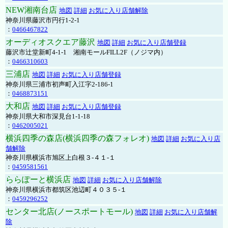
NEW湘南台店
地図
詳細
お気に入り店舗解除
神奈川県藤沢市円行1-2-1
：
0466467822
オーディオスクエア藤沢
地図
詳細
お気に入り店舗登録
藤沢市辻堂新町4-1-1 湘南モールFILL2F（ノジマ内）
：
0466310603
三浦店
地図
詳細
お気に入り店舗登録
神奈川県三浦市初声町入江字2-186-1
：
0468873151
大和店
地図
詳細
お気に入り店舗登録
神奈川県大和市深見台1-1-18
：
0462005021
横浜四季の森店(横浜四季の森フォレオ)
地図
詳細
お気に入り店
舗解除
神奈川県横浜市旭区上白根３-４１-１
：
0459581561
ららぽーと横浜店
地図
詳細
お気に入り店舗解除
神奈川県横浜市都筑区池辺町４０３５-１
：
0459296252
センター北店(ノースポートモール)
地図
詳細
お気に入り店舗解
除