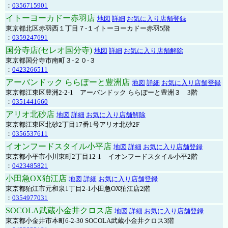
：
0356715901
イトーヨーカドー赤羽店
地図
詳細
お気に入り店舗登録
東京都北区赤羽西１丁目７-１イトーヨーカドー赤羽5階
：
0359247691
国分寺店(セレオ国分寺)
地図
詳細
お気に入り店舗解除
東京都国分寺市南町３-２０-３
：
0423266511
アーバンドック ららぽーと豊洲店
地図
詳細
お気に入り店舗登録
東京都江東区豊洲2-2-1 アーバンドック ららぽーと豊洲３ 3階
：
0351441660
アリオ北砂店
地図
詳細
お気に入り店舗解除
東京都江東区北砂2丁目17番1号アリオ北砂2F
：
0356537611
イオンフードスタイル小平店
地図
詳細
お気に入り店舗登録
東京都小平市小川東町2丁目12-1 イオンフードスタイル小平2階
：
0423485821
小田急OX狛江店
地図
詳細
お気に入り店舗登録
東京都狛江市元和泉1丁目2-1小田急OX狛江店2階
：
0354977031
SOCOLA武蔵小金井クロス店
地図
詳細
お気に入り店舗登録
東京都小金井市本町6-2-30 SOCOLA武蔵小金井クロス3階