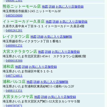
：
0480872501
熊谷ニットーモール店
地図
詳細
お気に入り店舗登録
埼玉県熊谷市銀座2-245 ニットーモール3F
：
0485010600
イトーヨーカドー久喜店
地図
詳細
お気に入り店舗登録
久喜市久喜中央４丁目９-１１ イトーヨーカドー 久喜店4階
：
0480261281
レイクタウン店
地図
詳細
お気に入り店舗解除
埼玉県越谷市レイクタウン３丁目１番地１
：
0489901251
大宮ステラタウン店
地図
詳細
お気に入り店舗登録
埼玉県さいたま市北区宮原1-854-1 ステラタウン公園棟2階
：
0486618366
浦和店
地図
詳細
お気に入り店舗登録
埼玉県さいたま市緑区中尾５１０-１
：
0487124811
浦和パルコ店
地図
詳細
お気に入り店舗解除
埼玉県さいたま市浦和区東高砂町11-1浦和パルコ2F
：
0488111351
大宮タカシマヤ店
地図
詳細
お気に入り店舗登録
埼玉県さいたま市大宮区大門町1-32大宮タカシマヤ５階
：
0486585871