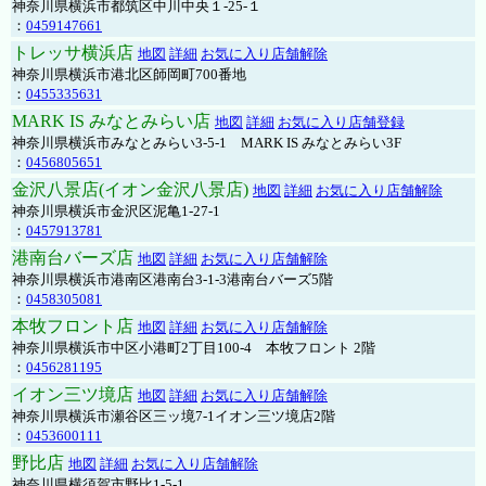
神奈川県横浜市都筑区中川中央１-25-１
：
0459147661
トレッサ横浜店
地図
詳細
お気に入り店舗解除
神奈川県横浜市港北区師岡町700番地
：
0455335631
MARK IS みなとみらい店
地図
詳細
お気に入り店舗登録
神奈川県横浜市みなとみらい3-5-1 MARK IS みなとみらい3F
：
0456805651
金沢八景店(イオン金沢八景店)
地図
詳細
お気に入り店舗解除
神奈川県横浜市金沢区泥亀1-27-1
：
0457913781
港南台バーズ店
地図
詳細
お気に入り店舗解除
神奈川県横浜市港南区港南台3-1-3港南台バーズ5階
：
0458305081
本牧フロント店
地図
詳細
お気に入り店舗解除
神奈川県横浜市中区小港町2丁目100-4 本牧フロント 2階
：
0456281195
イオン三ツ境店
地図
詳細
お気に入り店舗解除
神奈川県横浜市瀬谷区三ッ境7-1イオン三ツ境店2階
：
0453600111
野比店
地図
詳細
お気に入り店舗解除
神奈川県横須賀市野比1-5-1