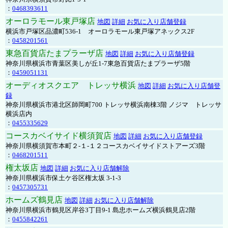
：
0468393611
オーロラモール東戸塚店
地図
詳細
お気に入り店舗登録
横浜市戸塚区品濃町536-1 オーロラモール東戸塚アネックス2F
：
0458201561
東急百貨店たまプラーザ店
地図
詳細
お気に入り店舗登録
神奈川県横浜市青葉区美しが丘1-7東急百貨店たまプラーザ5階
：
0459051131
オーディオスクエア トレッサ横浜
地図
詳細
お気に入り店舗登
録
神奈川県横浜市港北区師岡町700 トレッサ横浜南棟3階 ノジマ トレッサ
横浜店内
：
0455335629
コースカベイサイド横須賀店
地図
詳細
お気に入り店舗登録
神奈川県横須賀市本町２-１-１２コースカベイサイドストアーズ3階
：
0468201511
権太坂店
地図
詳細
お気に入り店舗解除
神奈川県横浜市保土ケ谷区権太坂 3-1-3
：
0457305731
ホームズ鶴見店
地図
詳細
お気に入り店舗解除
神奈川県横浜市鶴見区岸谷3丁目9-1 島忠ホームズ横浜鶴見店2階
：
0455842261