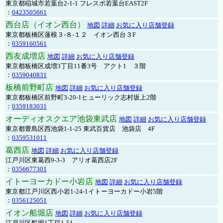
東京都稲城市若葉台2-1-1 フレスポ若葉台EAST2F
：
0423505661
西台店（イオン西台）
地図
詳細
お気に入り店舗登録
東京都板橋区蓮根３-８-１２ イオン西台３F
：
0359160561
西友成増店
地図
詳細
お気に入り店舗登録
東京都板橋区成増3丁目11番3号 アクト1 ３階
：
0359040831
板橋前野町店
地図
詳細
お気に入り店舗登録
東京都板橋区前野町3-20-1ヒューリック志村坂上2階
：
0359183031
オーディオスクエア池袋東武店
地図
詳細
お気に入り店舗登録
東京都豊島区西池袋1-1-25 東武百貨店 池袋店 4F
：
0359531011
葛西店
地図
詳細
お気に入り店舗登録
江戸川区東葛西9-3-3 アリオ葛西店2F
：
0356677301
イトーヨーカドー小岩店
地図
詳細
お気に入り店舗登録
東京都江戸川区西小岩1-24-1イトーヨーカドー小岩5階
：
0356125051
イオン船堀店
地図
詳細
お気に入り店舗登録
江戸川区船堀1丁目1-51