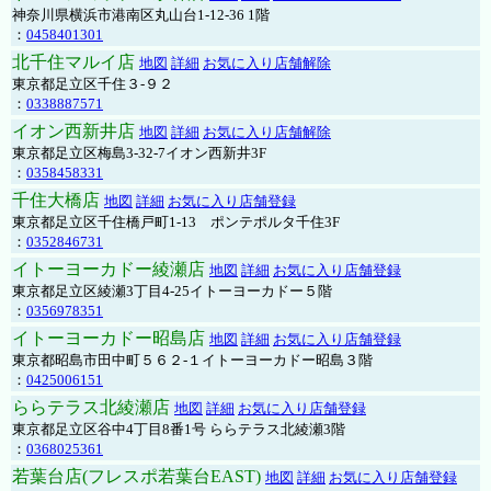
神奈川県横浜市港南区丸山台1-12-36 1階
：
0458401301
北千住マルイ店
地図
詳細
お気に入り店舗解除
東京都足立区千住３-９２
：
0338887571
イオン西新井店
地図
詳細
お気に入り店舗解除
東京都足立区梅島3-32-7イオン西新井3F
：
0358458331
千住大橋店
地図
詳細
お気に入り店舗登録
東京都足立区千住橋戸町1-13 ポンテポルタ千住3F
：
0352846731
イトーヨーカドー綾瀬店
地図
詳細
お気に入り店舗登録
東京都足立区綾瀬3丁目4-25イトーヨーカドー５階
：
0356978351
イトーヨーカドー昭島店
地図
詳細
お気に入り店舗登録
東京都昭島市田中町５６２-１イトーヨーカドー昭島３階
：
0425006151
ららテラス北綾瀬店
地図
詳細
お気に入り店舗登録
東京都足立区谷中4丁目8番1号 ららテラス北綾瀬3階
：
0368025361
若葉台店(フレスポ若葉台EAST)
地図
詳細
お気に入り店舗登録