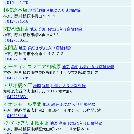
：
0449591270
相模原本店
地図
詳細
お気に入り店舗解除
神奈川県相模原市横山１-１-１
：
0427531516
NEW城山店
地図
詳細
お気に入り店舗解除
神奈川県相模原市緑区向原4-2-3
：
0427830611
座間店
地図
詳細
お気に入り店舗解除
神奈川県座間市小松原１-４３-２３
：
0462981701
オーディオスクエア相模原
地図
詳細
お気に入り店舗登録
神奈川県相模原市中央区横山1-1-1 ノジマ相模原本店内
：
0427301326
アリオ橋本店
地図
詳細
お気に入り店舗登録
相模原市緑区大山町1-22 アリオ橋本2階
：
0427758531
イオンモール座間
地図
詳細
お気に入り店舗登録
神奈川県座間市広野台2丁目10-4 イオンモール座間3階
：
0462981161
ｿﾌﾄﾊﾞﾝｸアリオ橋本店
地図
詳細
お気に入り店舗登録
神奈川県相模原市緑区大山町1-22 アリオ橋本2F