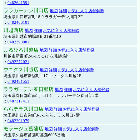
：
0482641591
ララガーデン川口店
地図
詳細
お気に入り店舗解除
埼玉県川口市宮町18-9 ララガーデン川口 2F
：
0482406101
川越西店
地図
詳細
お気に入り店舗解除
埼玉県川越市的場新町21番地10
：
0492390081
まるひろ川越店
地図
詳細
お気に入り店舗登録
川越市新富町2-6-1まるひろ川越6階
：
0492272021
ウニクス川越店
地図
詳細
お気に入り店舗解除
埼玉県川越市新宿町1-17-1 ウニクス川越2F
：
0492491551
ララガーデン春日部店
地図
詳細
お気に入り店舗登録
埼玉県春日部市南1丁目1-1 ララガーデン春日部2階
：
0487317411
ららテラス川口店
地図
詳細
お気に入り店舗登録
埼玉県川口市栄町3-5-1ららテラス川口7階
：
0482291979
モラージュ菖蒲店
地図
詳細
お気に入り店舗解除
埼玉県久喜市菖蒲町菖蒲6005番地1