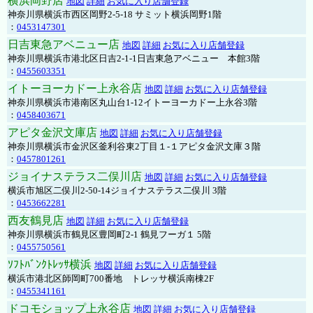
横浜岡野店
地図
詳細
お気に入り店舗登録
神奈川県横浜市西区岡野2-5-18 サミット横浜岡野1階
：
0453147301
日吉東急アベニュー店
地図
詳細
お気に入り店舗登録
神奈川県横浜市港北区日吉2-1-1日吉東急アベニュー 本館3階
：
0455603351
イトーヨーカドー上永谷店
地図
詳細
お気に入り店舗登録
神奈川県横浜市港南区丸山台1-12イトーヨーカドー上永谷3階
：
0458403671
アピタ金沢文庫店
地図
詳細
お気に入り店舗登録
神奈川県横浜市金沢区釜利谷東2丁目１-１アピタ金沢文庫３階
：
0457801261
ジョイナステラス二俣川店
地図
詳細
お気に入り店舗登録
横浜市旭区二俣川2-50-14ジョイナステラス二俣川 3階
：
0453662281
西友鶴見店
地図
詳細
お気に入り店舗登録
神奈川県横浜市鶴見区豊岡町2-1 鶴見フーガ１ 5階
：
0455750561
ｿﾌﾄﾊﾞﾝｸﾄﾚｯｻ横浜
地図
詳細
お気に入り店舗登録
横浜市港北区師岡町700番地 トレッサ横浜南棟2F
：
0455341161
ドコモショップ上永谷店
地図
詳細
お気に入り店舗登録