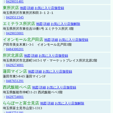
：
0429031481
東所沢店
地図
詳細
お気に入り店舗登録
埼玉県所沢市東所沢和田３-１２-１
：
0429511545
エミテラス所沢店
地図
詳細
お気に入り店舗解除
埼玉県所沢市東住吉10番1号 エミテラス所沢 3階
：
0429033001
イオンモール北戸田店
地図
詳細
お気に入り店舗登録
戸田市美女木東1ｰ3‐1 イオンモール北戸田3階
：
0484300201
所沢北原店
地図
詳細
お気に入り店舗登録
埼玉県所沢市北原町1415-1 ザ・マーケットプレイス所沢北原2階
：
0429274001
蓮田マイン店
地図
詳細
お気に入り店舗登録
蓮田市東5-8-65 蓮田マイン1F
：
0487651291
西武飯能ペペ店
地図
詳細
お気に入り店舗登録
埼玉県飯能市仲町11-21 西武飯能ペペ3階
：
0429754001
ららぽーと富士見店
地図
詳細
お気に入り店舗解除
埼玉県富士見市山室1-1313
：
0492751191