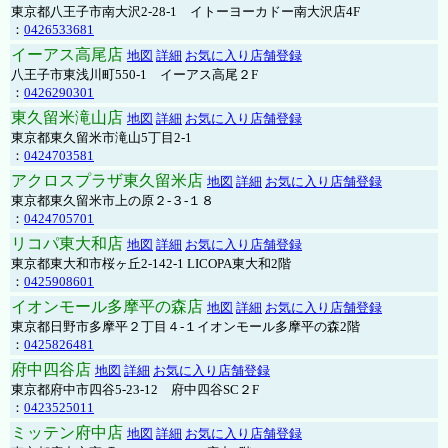
東京都八王子市南大沢2-28-1 イトーヨーカドー南大沢店4F
：
0426533681
イーアス高尾店
地図
詳細
お気に入り店舗登録
八王子市東浅川町550-1 イーアス高尾２F
：
0426290301
東久留米滝山店
地図
詳細
お気に入り店舗登録
東京都東久留米市滝山5丁目2-1
：
0424703581
アクロスプラザ東久留米店
地図
詳細
お気に入り店舗登録
東京都東久留米市上の原２-３-１８
：
0424705701
リコパ東大和店
地図
詳細
お気に入り店舗登録
東京都東大和市桜ヶ丘2-142-1 LICOPA東大和2階
：
0425908601
イオンモール多摩平の森店
地図
詳細
お気に入り店舗登録
東京都日野市多摩平２丁目４-１イオンモール多摩平の森2階
：
0425826481
府中四谷店
地図
詳細
お気に入り店舗登録
東京都府中市四谷5-23-12 府中四谷SC２F
：
0423525011
ミッテン府中店
地図
詳細
お気に入り店舗登録