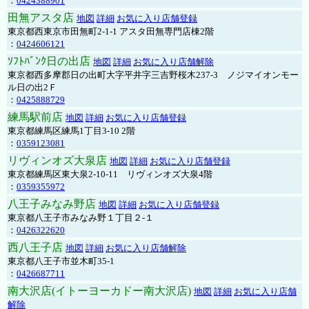
：
0424388901
田無アスタ店
地図
詳細
お気に入り店舗登録
東京都西東京市田無町2-1-1 アスタ田無専門店棟2階
：
0424606121
ｿﾌﾄﾊﾞﾝｸ日の出店
地図
詳細
お気に入り店舗解除
東京都西多摩郡日の出町大字平井字三吉野桜木237-3 ノジマイオンモー
ル日の出2Ｆ
：
0425888729
練馬駅前店
地図
詳細
お気に入り店舗登録
東京都練馬区練馬1丁目3-10 2階
：
0359123081
リヴィンオズ大泉店
地図
詳細
お気に入り店舗登録
東京都練馬区東大泉2-10-11 リヴィンオズ大泉4階
：
0359355972
八王子みなみ野店
地図
詳細
お気に入り店舗登録
東京都八王子市みなみ野１丁目２-１
：
0426322620
西八王子店
地図
詳細
お気に入り店舗解除
東京都八王子市並木町35-1
：
0426687711
南大沢店(イトーヨーカドー南大沢店)
地図
詳細
お気に入り店舗
解除