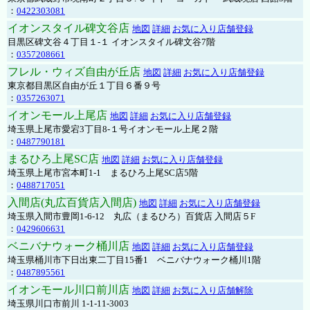
：
0422303081
イオンスタイル碑文谷店
地図
詳細
お気に入り店舗登録
目黒区碑文谷４丁目１-１ イオンスタイル碑文谷7階
：
0357208661
フレル・ウィズ自由が丘店
地図
詳細
お気に入り店舗登録
東京都目黒区自由が丘１丁目６番９号
：
0357263071
イオンモール上尾店
地図
詳細
お気に入り店舗登録
埼玉県上尾市愛宕3丁目8-１号イオンモール上尾２階
：
0487790181
まるひろ上尾SC店
地図
詳細
お気に入り店舗登録
埼玉県上尾市宮本町1-1 まるひろ上尾SC店5階
：
0488717051
入間店(丸広百貨店入間店)
地図
詳細
お気に入り店舗登録
埼玉県入間市豊岡1-6-12 丸広（まるひろ）百貨店 入間店５F
：
0429606631
ベニバナウォーク桶川店
地図
詳細
お気に入り店舗登録
埼玉県桶川市下日出東二丁目15番1 ベニバナウォーク桶川1階
：
0487895561
イオンモール川口前川店
地図
詳細
お気に入り店舗解除
埼玉県川口市前川 1-1-11-3003