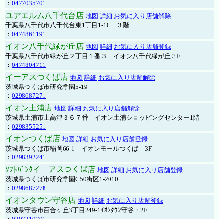
：
0477035701
ユアエルム八千代台店
地図
詳細
お気に入り店舗解除
千葉県八千代市八千代台東1丁目1-10 ３階
：
0474861191
イオン八千代緑が丘店
地図
詳細
お気に入り店舗登録
千葉県八千代市緑が丘２丁目１番３ イオン八千代緑が丘３F
：
0474804711
イーアスつくば店
地図
詳細
お気に入り店舗解除
茨城県つくば市研究学園5-19
：
0298687271
イオン土浦店
地図
詳細
お気に入り店舗解除
茨城県土浦市上高津３６７番 イオン土浦ショッピングセンター1階
：
0298355251
イオンつくば店
地図
詳細
お気に入り店舗登録
茨城県つくば市稲岡66-1 イオンモールつくば 3F
：
0298392241
ｿﾌﾄﾊﾞﾝｸイーアスつくば店
地図
詳細
お気に入り店舗登録
茨城県つくば市研究学園C50街区1-2010
：
0298687278
イオンタウン守谷店
地図
詳細
お気に入り店舗登録
茨城県守谷市百合ヶ丘3丁目249-1ｲｵﾝﾀｳﾝ守谷・2F
：
0297210701