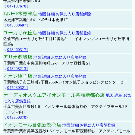
千葉県柏市若柴178-4
：
0471376701
ｲｵﾝﾓｰﾙ木更津店
地図
詳細
お気に入り店舗解除
木更津市築地1番4 ｲｵﾝﾓｰﾙ木更津1F
：
0438306971
ユーカリが丘店
地図
詳細
お気に入り店舗登録
佐倉市西ユーカリが丘6丁目12番地3 イオンタウンユーカリが丘東街
区3階
：
0434603171
アリオ蘇我店
地図
詳細
お気に入り店舗登録
千葉県千葉市中央区川崎町52-7 アリオ蘇我店２F
：
0432082131
イオン銚子店
地図
詳細
お気に入り店舗登録
千葉県銚子市三崎町2丁目2660-1 イオン銚子ショッピングセンター２Ｆ
：
0479303211
オーディオスクエアイオンモール幕張新都心店
地図
詳細
お気
に入り店舗登録
千葉市美浜区豊砂1-6 イオンモール幕張新都心 アクティブモール2Ｆ
（ノジマ内）
：
0433503707
イオンモール幕張新都心店
地図
詳細
お気に入り店舗登録
千葉県千葉市美浜区豊砂1-6イオンモール幕張新都心 アクティブモール