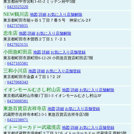
東京都府中市宮町1-41-2 ミッテン府中5階
：
0423525220
NEW鶴川店
地図
詳細
お気に入り店舗解除
東京都町田市能ヶ谷１丁目７番５号 神栄ビル２F
：
0427376031
忠生店
地図
詳細
お気に入り店舗解除
東京都町田市木曽西２丁目１７-２１
：
0427923151
小田急町田店
地図
詳細
お気に入り店舗登録
東京都町田市原町田6-12-20 小田急百貨店町田店7階
：
0427105581
三和小川店
地図
詳細
お気に入り店舗登録
東京都町田市金森４丁目１?２ 2F
：
0427068343
イオンモールむさし村山店
地図
詳細
お気に入り店舗解除
東京都武蔵村山市榎1丁目1-3 イオンモールむさし村山3F
：
0425668581
東急百貨店吉祥寺店
地図
詳細
お気に入り店舗登録
武蔵野市吉祥寺本町2-3-1 東急百貨店吉祥寺店5階
：
0422238971
イトーヨーカドー武蔵境店
地図
詳細
お気に入り店舗登録
東京都武蔵野市境南町２丁目３?６ イトーヨーカドー 武蔵境店 西館5階