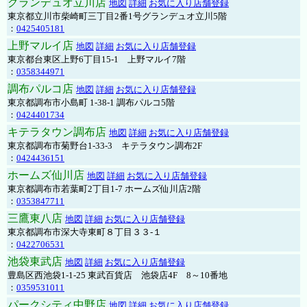
グランデュオ立川店
地図
詳細
お気に入り店舗登録
東京都立川市柴崎町三丁目2番1号グランデュオ立川5階
：
0425405181
上野マルイ店
地図
詳細
お気に入り店舗登録
東京都台東区上野6丁目15-1 上野マルイ7階
：
0358344971
調布パルコ店
地図
詳細
お気に入り店舗登録
東京都調布市小島町 1-38-1 調布パルコ5階
：
0424401734
キテラタウン調布店
地図
詳細
お気に入り店舗登録
東京都調布市菊野台1-33-3 キテラタウン調布2F
：
0424436151
ホームズ仙川店
地図
詳細
お気に入り店舗登録
東京都調布市若葉町2丁目1-7 ホームズ仙川店2階
：
0353847711
三鷹東八店
地図
詳細
お気に入り店舗登録
東京都調布市深大寺東町８丁目３３-１
：
0422706531
池袋東武店
地図
詳細
お気に入り店舗登録
豊島区西池袋1-1-25 東武百貨店 池袋店4F 8～10番地
：
0359531011
パークシティ中野店
地図
詳細
お気に入り店舗登録