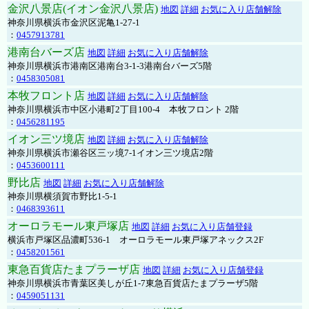
金沢八景店(イオン金沢八景店)
地図
詳細
お気に入り店舗解除
神奈川県横浜市金沢区泥亀1-27-1
：
0457913781
港南台バーズ店
地図
詳細
お気に入り店舗解除
神奈川県横浜市港南区港南台3-1-3港南台バーズ5階
：
0458305081
本牧フロント店
地図
詳細
お気に入り店舗解除
神奈川県横浜市中区小港町2丁目100-4 本牧フロント 2階
：
0456281195
イオン三ツ境店
地図
詳細
お気に入り店舗解除
神奈川県横浜市瀬谷区三ッ境7-1イオン三ツ境店2階
：
0453600111
野比店
地図
詳細
お気に入り店舗解除
神奈川県横須賀市野比1-5-1
：
0468393611
オーロラモール東戸塚店
地図
詳細
お気に入り店舗登録
横浜市戸塚区品濃町536-1 オーロラモール東戸塚アネックス2F
：
0458201561
東急百貨店たまプラーザ店
地図
詳細
お気に入り店舗登録
神奈川県横浜市青葉区美しが丘1-7東急百貨店たまプラーザ5階
：
0459051131