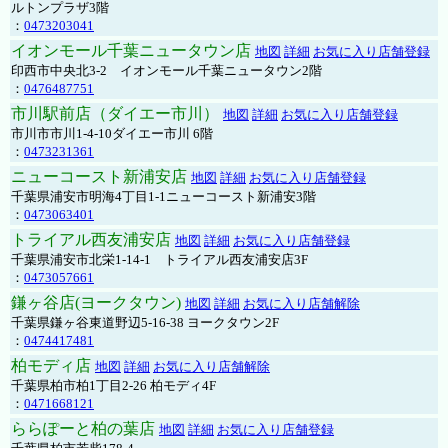
ルトンプラザ3階
：
0473203041
イオンモール千葉ニュータウン店
地図
詳細
お気に入り店舗登録
印西市中央北3-2 イオンモール千葉ニュータウン2階
：
0476487751
市川駅前店（ダイエー市川）
地図
詳細
お気に入り店舗登録
市川市市川1-4-10ダイエー市川 6階
：
0473231361
ニューコースト新浦安店
地図
詳細
お気に入り店舗登録
千葉県浦安市明海4丁目1-1ニューコースト新浦安3階
：
0473063401
トライアル西友浦安店
地図
詳細
お気に入り店舗登録
千葉県浦安市北栄1-14-1 トライアル西友浦安店3F
：
0473057661
鎌ヶ谷店(ヨークタウン)
地図
詳細
お気に入り店舗解除
千葉県鎌ヶ谷東道野辺5-16-38 ヨークタウン2F
：
0474417481
柏モディ店
地図
詳細
お気に入り店舗解除
千葉県柏市柏1丁目2-26 柏モディ4F
：
0471668121
ららぽーと柏の葉店
地図
詳細
お気に入り店舗登録