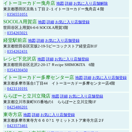
イトーヨーカドー曳舟店
地図
詳細
お気に入り店舗解除
東京都墨田区京島１丁目２-１イトーヨーカドー曳舟店４階
：
0356551051
SOCOLA用賀店
地図
詳細
お気に入り店舗登録
世田谷区上用賀6-6-6 SOCOLA用賀3階
：
0354265021
経堂駅前店
地図
詳細
お気に入り店舗登録
東京都世田谷区宮坂2-19-5ピーコックストア経堂店B1F
：
0354262431
レシピ下北沢店
地図
詳細
お気に入り店舗登録
東京都世田谷区北沢2-20-17 Ｒecipe SHIMOKITA 6階
：
0354330450
イトーヨーカドー多摩センター店
地図
詳細
お気に入り店舗登録
東京都多摩市落合1丁目44 イトーヨーカドー多摩センター店4階
：
0423110191
ららぽーと立川立飛店
地図
詳細
お気に入り店舗登録
東京都立川市泉町935番地の1 ららぽーと立川立飛1F
：
0425486201
東寺方店
地図
詳細
お気に入り店舗登録
東京都多摩市東寺方６６０?１ サミットストア東寺方店２F
：
0423573461