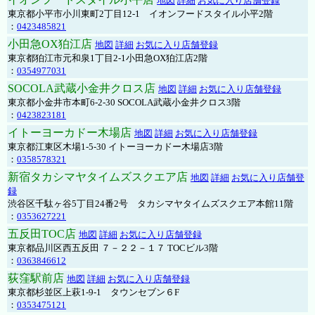
地図
詳細
お気に入り店舗登録
東京都小平市小川東町2丁目12-1 イオンフードスタイル小平2階
：
0423485821
小田急OX狛江店
地図
詳細
お気に入り店舗登録
東京都狛江市元和泉1丁目2-1小田急OX狛江店2階
：
0354977031
SOCOLA武蔵小金井クロス店
地図
詳細
お気に入り店舗登録
東京都小金井市本町6-2-30 SOCOLA武蔵小金井クロス3階
：
0423823181
イトーヨーカドー木場店
地図
詳細
お気に入り店舗登録
東京都江東区木場1-5-30 イトーヨーカドー木場店3階
：
0358578321
新宿タカシマヤタイムズスクエア店
地図
詳細
お気に入り店舗登
録
渋谷区千駄ヶ谷5丁目24番2号 タカシマヤタイムズスクエア本館11階
：
0353627221
五反田TOC店
地図
詳細
お気に入り店舗登録
東京都品川区西五反田 ７－２２－１７ TOCビル3階
：
0363846612
荻窪駅前店
地図
詳細
お気に入り店舗登録
東京都杉並区上萩1-9-1 タウンセブン６F
：
0353475121