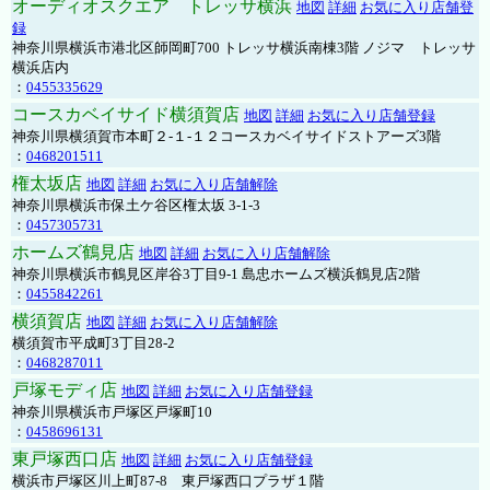
オーディオスクエア トレッサ横浜
地図
詳細
お気に入り店舗登
録
神奈川県横浜市港北区師岡町700 トレッサ横浜南棟3階 ノジマ トレッサ
横浜店内
：
0455335629
コースカベイサイド横須賀店
地図
詳細
お気に入り店舗登録
神奈川県横須賀市本町２-１-１２コースカベイサイドストアーズ3階
：
0468201511
権太坂店
地図
詳細
お気に入り店舗解除
神奈川県横浜市保土ケ谷区権太坂 3-1-3
：
0457305731
ホームズ鶴見店
地図
詳細
お気に入り店舗解除
神奈川県横浜市鶴見区岸谷3丁目9-1 島忠ホームズ横浜鶴見店2階
：
0455842261
横須賀店
地図
詳細
お気に入り店舗解除
横須賀市平成町3丁目28-2
：
0468287011
戸塚モディ店
地図
詳細
お気に入り店舗登録
神奈川県横浜市戸塚区戸塚町10
：
0458696131
東戸塚西口店
地図
詳細
お気に入り店舗登録
横浜市戸塚区川上町87-8 東戸塚西口プラザ１階