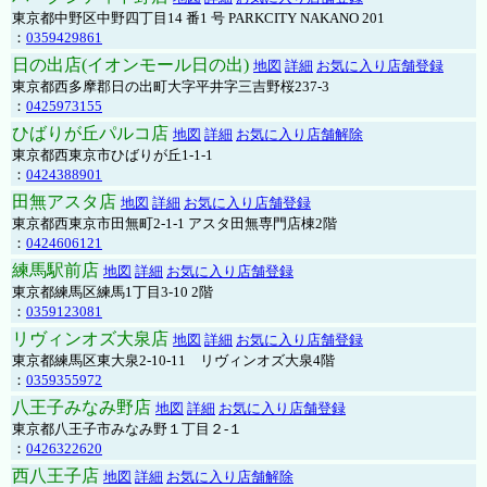
東京都中野区中野四丁目14 番1 号 PARKCITY NAKANO 201
：
0359429861
日の出店(イオンモール日の出)
地図
詳細
お気に入り店舗登録
東京都西多摩郡日の出町大字平井字三吉野桜237-3
：
0425973155
ひばりが丘パルコ店
地図
詳細
お気に入り店舗解除
東京都西東京市ひばりが丘1-1-1
：
0424388901
田無アスタ店
地図
詳細
お気に入り店舗登録
東京都西東京市田無町2-1-1 アスタ田無専門店棟2階
：
0424606121
練馬駅前店
地図
詳細
お気に入り店舗登録
東京都練馬区練馬1丁目3-10 2階
：
0359123081
リヴィンオズ大泉店
地図
詳細
お気に入り店舗登録
東京都練馬区東大泉2-10-11 リヴィンオズ大泉4階
：
0359355972
八王子みなみ野店
地図
詳細
お気に入り店舗登録
東京都八王子市みなみ野１丁目２-１
：
0426322620
西八王子店
地図
詳細
お気に入り店舗解除