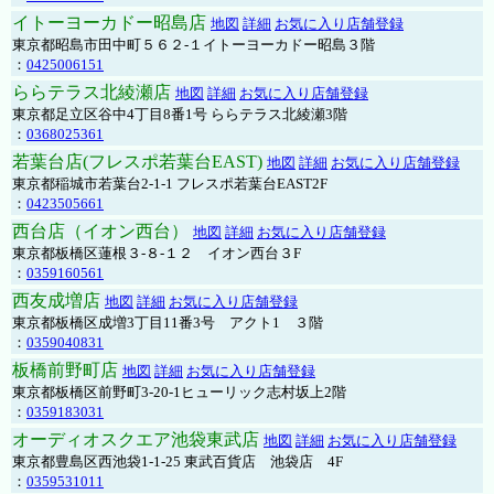
イトーヨーカドー昭島店
地図
詳細
お気に入り店舗登録
東京都昭島市田中町５６２-１イトーヨーカドー昭島３階
：
0425006151
ららテラス北綾瀬店
地図
詳細
お気に入り店舗登録
東京都足立区谷中4丁目8番1号 ららテラス北綾瀬3階
：
0368025361
若葉台店(フレスポ若葉台EAST)
地図
詳細
お気に入り店舗登録
東京都稲城市若葉台2-1-1 フレスポ若葉台EAST2F
：
0423505661
西台店（イオン西台）
地図
詳細
お気に入り店舗登録
東京都板橋区蓮根３-８-１２ イオン西台３F
：
0359160561
西友成増店
地図
詳細
お気に入り店舗登録
東京都板橋区成増3丁目11番3号 アクト1 ３階
：
0359040831
板橋前野町店
地図
詳細
お気に入り店舗登録
東京都板橋区前野町3-20-1ヒューリック志村坂上2階
：
0359183031
オーディオスクエア池袋東武店
地図
詳細
お気に入り店舗登録
東京都豊島区西池袋1-1-25 東武百貨店 池袋店 4F
：
0359531011