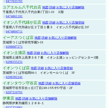
：
0477035701
ユアエルム八千代台店
地図
詳細
お気に入り店舗解除
千葉県八千代市八千代台東1丁目1-10 ３階
：
0474861191
イオン八千代緑が丘店
地図
詳細
お気に入り店舗登録
千葉県八千代市緑が丘２丁目１番３ イオン八千代緑が丘３F
：
0474804711
イーアスつくば店
地図
詳細
お気に入り店舗解除
茨城県つくば市研究学園5-19
：
0298687271
イオン土浦店
地図
詳細
お気に入り店舗解除
茨城県土浦市上高津３６７番 イオン土浦ショッピングセンター1階
：
0298355251
イオンつくば店
地図
詳細
お気に入り店舗登録
茨城県つくば市稲岡66-1 イオンモールつくば 3F
：
0298392241
イオンタウン守谷店
地図
詳細
お気に入り店舗登録
茨城県守谷市百合ヶ丘3丁目249-1ｲｵﾝﾀｳﾝ守谷・2F
：
0297210701
伊東店
地図
詳細
お気に入り店舗解除
静岡県伊東市鎌田１２８８-１
：
0557353001