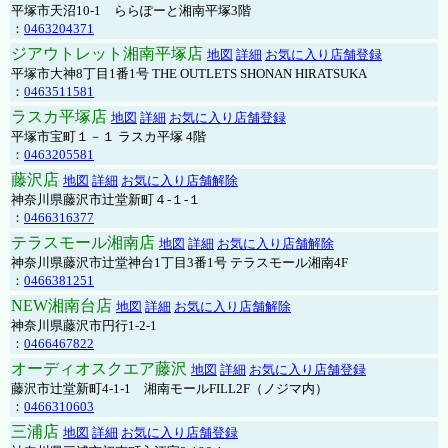
平塚市天沼10-1 ららぽーと湘南平塚3階
：
0463204371
ジアウトレット湘南平塚店
地図
詳細
お気に入り店舗登録
平塚市大神8丁目1番1号 THE OUTLETS SHONAN HIRATSUKA
：
0463511581
ラスカ平塚店
地図
詳細
お気に入り店舗登録
平塚市宝町１－１ ラスカ平塚 4階
：
0463205581
藤沢店
地図
詳細
お気に入り店舗解除
神奈川県藤沢市辻堂新町４-１-１
：
0466316377
テラスモール湘南店
地図
詳細
お気に入り店舗解除
神奈川県藤沢市辻堂神台1丁目3番1号 テラスモール湘南4F
：
0466381251
NEW湘南台店
地図
詳細
お気に入り店舗解除
神奈川県藤沢市円行1-2-1
：
0466467822
オーディオスクエア藤沢
地図
詳細
お気に入り店舗登録
藤沢市辻堂新町4-1-1 湘南モールFILL2F（ノジマ内）
：
0466310603
三浦店
地図
詳細
お気に入り店舗登録