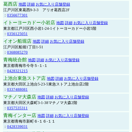
葛西店
地図
詳細
お気に入り店舗登録
江戸川区東葛西9-3-3 アリオ葛西店2F
：
0356677301
イトーヨーカドー小岩店
地図
詳細
お気に入り店舗登録
東京都江戸川区西小岩1-24-1イトーヨーカドー小岩5階
：
0356125051
イオン船堀店
地図
詳細
お気に入り店舗登録
江戸川区船堀1丁目1-51
：
0368085270
青梅統合館
地図
詳細
お気に入り店舗登録
東京都青梅市今寺５-１-１
：
0428321215
上池台東急ストア店
地図
詳細
お気に入り店舗登録
東京都大田区上池台5-23-5東急ストア上池台店2階
：
0337488081
マチノマ大森店
地図
詳細
お気に入り店舗登録
東京都大田区大森町3-1-38マチノマ大森2階
：
0357535311
青梅インター店
地図
詳細
お気に入り店舗登録
東京都青梅市新町６-１６-１１
：
0428339031