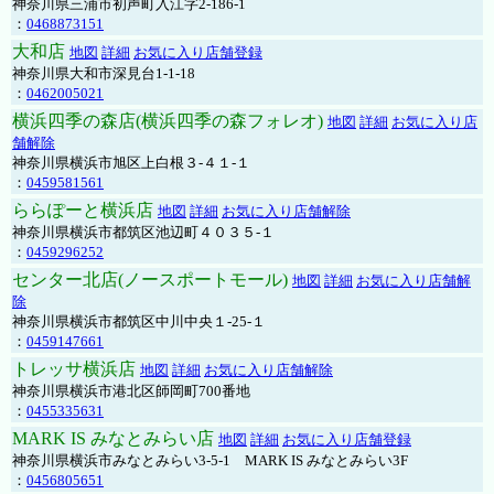
神奈川県三浦市初声町入江字2-186-1
：
0468873151
大和店
地図
詳細
お気に入り店舗登録
神奈川県大和市深見台1-1-18
：
0462005021
横浜四季の森店(横浜四季の森フォレオ)
地図
詳細
お気に入り店
舗解除
神奈川県横浜市旭区上白根３-４１-１
：
0459581561
ららぽーと横浜店
地図
詳細
お気に入り店舗解除
神奈川県横浜市都筑区池辺町４０３５-１
：
0459296252
センター北店(ノースポートモール)
地図
詳細
お気に入り店舗解
除
神奈川県横浜市都筑区中川中央１-25-１
：
0459147661
トレッサ横浜店
地図
詳細
お気に入り店舗解除
神奈川県横浜市港北区師岡町700番地
：
0455335631
MARK IS みなとみらい店
地図
詳細
お気に入り店舗登録
神奈川県横浜市みなとみらい3-5-1 MARK IS みなとみらい3F
：
0456805651