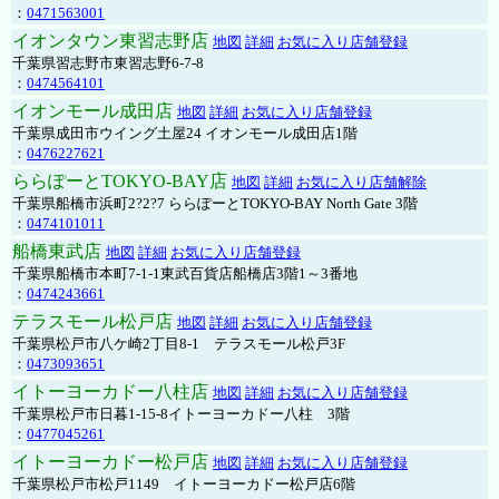
：
0471563001
イオンタウン東習志野店
地図
詳細
お気に入り店舗登録
千葉県習志野市東習志野6-7-8
：
0474564101
イオンモール成田店
地図
詳細
お気に入り店舗登録
千葉県成田市ウイング土屋24 イオンモール成田店1階
：
0476227621
ららぽーとTOKYO-BAY店
地図
詳細
お気に入り店舗解除
千葉県船橋市浜町2?2?7 ららぽーとTOKYO-BAY North Gate 3階
：
0474101011
船橋東武店
地図
詳細
お気に入り店舗登録
千葉県船橋市本町7-1-1東武百貨店船橋店3階1～3番地
：
0474243661
テラスモール松戸店
地図
詳細
お気に入り店舗登録
千葉県松戸市八ケ崎2丁目8-1 テラスモール松戸3F
：
0473093651
イトーヨーカドー八柱店
地図
詳細
お気に入り店舗登録
千葉県松戸市日暮1-15-8イトーヨーカドー八柱 3階
：
0477045261
イトーヨーカドー松戸店
地図
詳細
お気に入り店舗登録
千葉県松戸市松戸1149 イトーヨーカドー松戸店6階