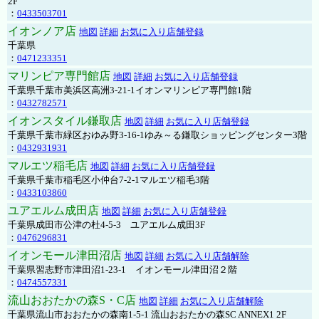
2F
：
0433503701
イオンノア店
地図
詳細
お気に入り店舗登録
千葉県
：
0471233351
マリンピア専門館店
地図
詳細
お気に入り店舗登録
千葉県千葉市美浜区高洲3-21-1イオンマリンピア専門館1階
：
0432782571
イオンスタイル鎌取店
地図
詳細
お気に入り店舗登録
千葉県千葉市緑区おゆみ野3-16-1ゆみ～る鎌取ショッピングセンター3階
：
0432931931
マルエツ稲毛店
地図
詳細
お気に入り店舗登録
千葉県千葉市稲毛区小仲台7-2-1マルエツ稲毛3階
：
0433103860
ユアエルム成田店
地図
詳細
お気に入り店舗登録
千葉県成田市公津の杜4-5-3 ユアエルム成田3F
：
0476296831
イオンモール津田沼店
地図
詳細
お気に入り店舗解除
千葉県習志野市津田沼1-23-1 イオンモール津田沼２階
：
0474557331
流山おおたかの森S・C店
地図
詳細
お気に入り店舗解除
千葉県流山市おおたかの森南1-5-1 流山おおたかの森SC ANNEX1 2F