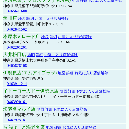
湯河原店(アクロスプラザ湯河原)
地図
詳細
お気に入り店舗登録
神奈川県足柄下郡湯河原町中央1-1617-54
：
0465641688
愛川店
地図
詳細
お気に入り店舗登録
神奈川県愛甲郡愛川町中津９７５-１
：
0462841562
本厚木ミロード店
地図
詳細
お気に入り店舗登録
厚木市中町2-2-1 本厚木ミロード2 6F
：
0462201201
大井松田店
地図
詳細
お気に入り店舗解除
神奈川県足柄上郡大井町金子字中の町325-1
：
0465828168
伊勢原店(エムアイプラザ)
地図
詳細
お気に入り店舗解除
神奈川県伊勢原市板戸８
：
0463911214
イトーヨーカドー伊勢原店
地図
詳細
お気に入り店舗登録
神奈川県伊勢原市桜台1-8-1 イトーヨーカドー伊勢原4階
：
0463920161
海老名マルイ店
地図
詳細
お気に入り店舗登録
神奈川県海老名市中央１丁目６-１海老名マルイ4階
：
0462925181
ららぽーと海老名店
地図
詳細
お気に入り店舗登録