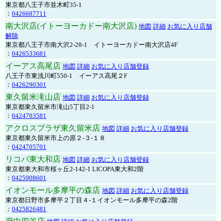
東京都八王子市並木町35-1
：
0426687711
南大沢店(イトーヨーカドー南大沢店)
地図
詳細
お気に入り店舗
解除
東京都八王子市南大沢2-28-1 イトーヨーカドー南大沢店4F
：
0426533681
イーアス高尾店
地図
詳細
お気に入り店舗登録
八王子市東浅川町550-1 イーアス高尾２F
：
0426290301
東久留米滝山店
地図
詳細
お気に入り店舗登録
東京都東久留米市滝山5丁目2-1
：
0424703581
アクロスプラザ東久留米店
地図
詳細
お気に入り店舗登録
東京都東久留米市上の原２-３-１８
：
0424705701
リコパ東大和店
地図
詳細
お気に入り店舗登録
東京都東大和市桜ヶ丘2-142-1 LICOPA東大和2階
：
0425908601
イオンモール多摩平の森店
地図
詳細
お気に入り店舗登録
東京都日野市多摩平２丁目４-１イオンモール多摩平の森2階
：
0425826481