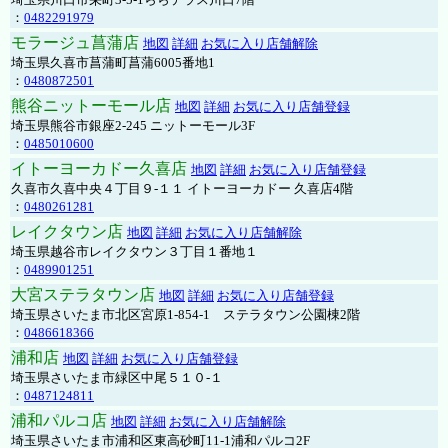
：
0482291979
モラージュ菖蒲店
地図
詳細
お気に入り店舗解除
埼玉県久喜市菖蒲町菖蒲6005番地1
：
0480872501
熊谷ニットーモール店
地図
詳細
お気に入り店舗登録
埼玉県熊谷市銀座2-245 ニットーモール3F
：
0485010600
イトーヨーカドー久喜店
地図
詳細
お気に入り店舗登録
久喜市久喜中央４丁目９-１１ イトーヨーカドー 久喜店4階
：
0480261281
レイクタウン店
地図
詳細
お気に入り店舗解除
埼玉県越谷市レイクタウン３丁目１番地１
：
0489901251
大宮ステラタウン店
地図
詳細
お気に入り店舗登録
埼玉県さいたま市北区宮原1-854-1 ステラタウン公園棟2階
：
0486618366
浦和店
地図
詳細
お気に入り店舗登録
埼玉県さいたま市緑区中尾５１０-１
：
0487124811
浦和パルコ店
地図
詳細
お気に入り店舗解除
埼玉県さいたま市浦和区東高砂町11-1浦和パルコ2F