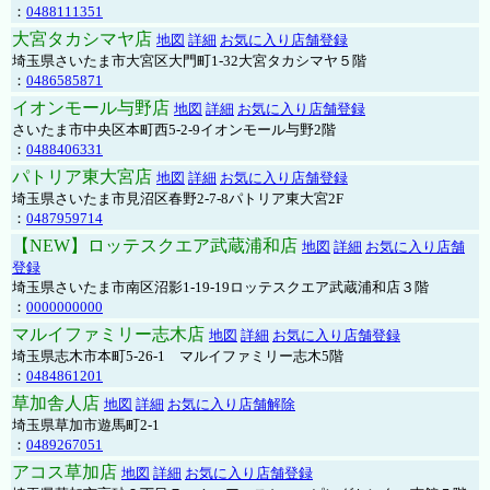
：
0488111351
大宮タカシマヤ店
地図
詳細
お気に入り店舗登録
埼玉県さいたま市大宮区大門町1-32大宮タカシマヤ５階
：
0486585871
イオンモール与野店
地図
詳細
お気に入り店舗登録
さいたま市中央区本町西5-2-9イオンモール与野2階
：
0488406331
パトリア東大宮店
地図
詳細
お気に入り店舗登録
埼玉県さいたま市見沼区春野2-7-8パトリア東大宮2F
：
0487959714
【NEW】ロッテスクエア武蔵浦和店
地図
詳細
お気に入り店舗
登録
埼玉県さいたま市南区沼影1-19-19ロッテスクエア武蔵浦和店３階
：
0000000000
マルイファミリー志木店
地図
詳細
お気に入り店舗登録
埼玉県志木市本町5-26-1 マルイファミリー志木5階
：
0484861201
草加舎人店
地図
詳細
お気に入り店舗解除
埼玉県草加市遊馬町2-1
：
0489267051
アコス草加店
地図
詳細
お気に入り店舗登録