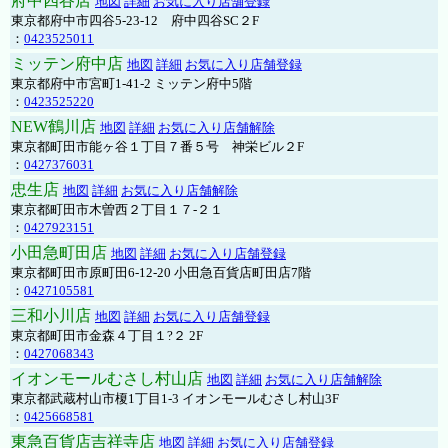
府中四谷店
地図
詳細
お気に入り店舗登録
東京都府中市四谷5-23-12 府中四谷SC２F
：
0423525011
ミッテン府中店
地図
詳細
お気に入り店舗登録
東京都府中市宮町1-41-2 ミッテン府中5階
：
0423525220
NEW鶴川店
地図
詳細
お気に入り店舗解除
東京都町田市能ヶ谷１丁目７番５号 神栄ビル２F
：
0427376031
忠生店
地図
詳細
お気に入り店舗解除
東京都町田市木曽西２丁目１７-２１
：
0427923151
小田急町田店
地図
詳細
お気に入り店舗登録
東京都町田市原町田6-12-20 小田急百貨店町田店7階
：
0427105581
三和小川店
地図
詳細
お気に入り店舗登録
東京都町田市金森４丁目１?２ 2F
：
0427068343
イオンモールむさし村山店
地図
詳細
お気に入り店舗解除
東京都武蔵村山市榎1丁目1-3 イオンモールむさし村山3F
：
0425668581
東急百貨店吉祥寺店
地図
詳細
お気に入り店舗登録