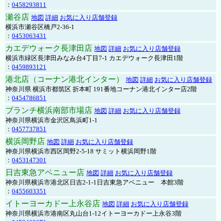
：
0458293811
瀬谷店
地図
詳細
お気に入り店舗登録
横浜市瀬谷区橋戸2-36-1
：
0453063431
カエデウォーク長津田店
地図
詳細
お気に入り店舗登録
横浜市緑区長津田みなみ台4丁目7-1 カエデウォーク長津田1階
：
0459893121
港北店（コーナン港北インター）
地図
詳細
お気に入り店舗登録
神奈川県 横浜市都筑区 折本町 191番地コーナン港北インター店2階
：
0454786851
ブランチ横浜南部市場店
地図
詳細
お気に入り店舗登録
神奈川県横浜市金沢区鳥浜町1-1
：
0457737851
横浜岡野店
地図
詳細
お気に入り店舗登録
神奈川県横浜市西区岡野2-5-18 サミット横浜岡野1階
：
0453147301
日吉東急アベニュー店
地図
詳細
お気に入り店舗登録
神奈川県横浜市港北区日吉2-1-1日吉東急アベニュー 本館3階
：
0455603351
イトーヨーカドー上永谷店
地図
詳細
お気に入り店舗登録
神奈川県横浜市港南区丸山台1-12イトーヨーカドー上永谷3階