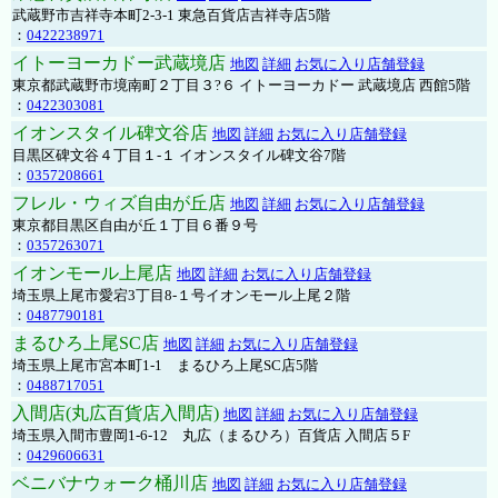
武蔵野市吉祥寺本町2-3-1 東急百貨店吉祥寺店5階
：
0422238971
イトーヨーカドー武蔵境店
地図
詳細
お気に入り店舗登録
東京都武蔵野市境南町２丁目３?６ イトーヨーカドー 武蔵境店 西館5階
：
0422303081
イオンスタイル碑文谷店
地図
詳細
お気に入り店舗登録
目黒区碑文谷４丁目１-１ イオンスタイル碑文谷7階
：
0357208661
フレル・ウィズ自由が丘店
地図
詳細
お気に入り店舗登録
東京都目黒区自由が丘１丁目６番９号
：
0357263071
イオンモール上尾店
地図
詳細
お気に入り店舗登録
埼玉県上尾市愛宕3丁目8-１号イオンモール上尾２階
：
0487790181
まるひろ上尾SC店
地図
詳細
お気に入り店舗登録
埼玉県上尾市宮本町1-1 まるひろ上尾SC店5階
：
0488717051
入間店(丸広百貨店入間店)
地図
詳細
お気に入り店舗登録
埼玉県入間市豊岡1-6-12 丸広（まるひろ）百貨店 入間店５F
：
0429606631
ベニバナウォーク桶川店
地図
詳細
お気に入り店舗登録