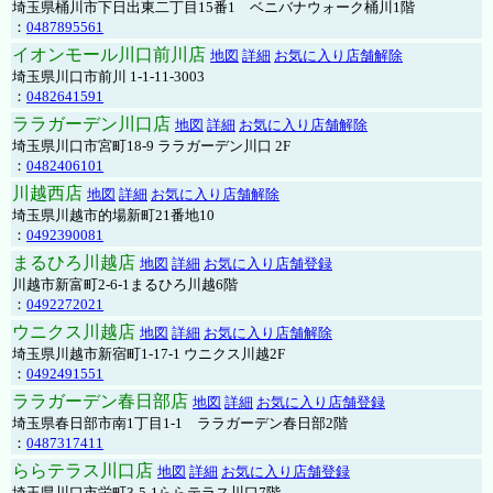
埼玉県桶川市下日出東二丁目15番1 ベニバナウォーク桶川1階
：
0487895561
イオンモール川口前川店
地図
詳細
お気に入り店舗解除
埼玉県川口市前川 1-1-11-3003
：
0482641591
ララガーデン川口店
地図
詳細
お気に入り店舗解除
埼玉県川口市宮町18-9 ララガーデン川口 2F
：
0482406101
川越西店
地図
詳細
お気に入り店舗解除
埼玉県川越市的場新町21番地10
：
0492390081
まるひろ川越店
地図
詳細
お気に入り店舗登録
川越市新富町2-6-1まるひろ川越6階
：
0492272021
ウニクス川越店
地図
詳細
お気に入り店舗解除
埼玉県川越市新宿町1-17-1 ウニクス川越2F
：
0492491551
ララガーデン春日部店
地図
詳細
お気に入り店舗登録
埼玉県春日部市南1丁目1-1 ララガーデン春日部2階
：
0487317411
ららテラス川口店
地図
詳細
お気に入り店舗登録
埼玉県川口市栄町3-5-1ららテラス川口7階