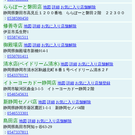
ららぽーと磐田店
地図
詳細
お気に入り店舗解除
静岡県磐田市高見丘１２００番地 ららぽーと磐田２階 ２２３００
：
0538590450
修善寺店
地図
詳細
お気に入り店舗解除
伊豆市瓜生野1
：
0558741511
御殿場店
地図
詳細
お気に入り店舗解除
静岡県御殿場市新橋914-1
：
0550701411
清水店(ベイドリーム清水)
地図
詳細
お気に入り店舗解除
静岡県静岡市清水区駒越北町８番１号ベイドリーム清水２Ｆ
：
0543370121
イトーヨーカドー静岡店
地図
詳細
お気に入り店舗登録
静岡市駿河区曲金3-1-5 イトーヨーカドー静岡２階
：
0546545631
新静岡セノバ店
地図
詳細
お気に入り店舗解除
静岡県静岡市葵区鷹匠1-1-1 新静岡セノバ4階
：
0546533301
島田店
地図
詳細
お気に入り店舗解除
静岡県島田市阿知ヶ谷63-29
：
0547337811