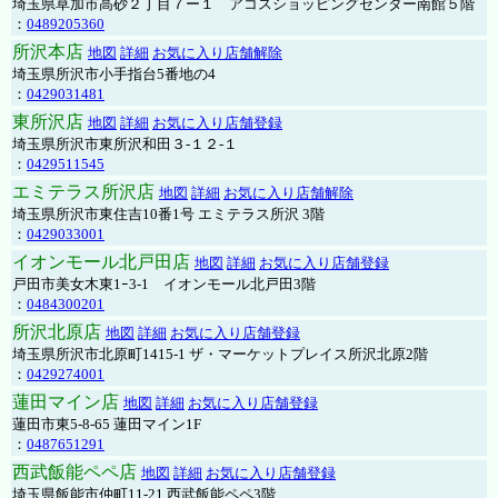
埼玉県草加市高砂２丁目７ー１ アコスショッピングセンター南館５階
：
0489205360
所沢本店
地図
詳細
お気に入り店舗解除
埼玉県所沢市小手指台5番地の4
：
0429031481
東所沢店
地図
詳細
お気に入り店舗登録
埼玉県所沢市東所沢和田３-１２-１
：
0429511545
エミテラス所沢店
地図
詳細
お気に入り店舗解除
埼玉県所沢市東住吉10番1号 エミテラス所沢 3階
：
0429033001
イオンモール北戸田店
地図
詳細
お気に入り店舗登録
戸田市美女木東1ｰ3‐1 イオンモール北戸田3階
：
0484300201
所沢北原店
地図
詳細
お気に入り店舗登録
埼玉県所沢市北原町1415-1 ザ・マーケットプレイス所沢北原2階
：
0429274001
蓮田マイン店
地図
詳細
お気に入り店舗登録
蓮田市東5-8-65 蓮田マイン1F
：
0487651291
西武飯能ペペ店
地図
詳細
お気に入り店舗登録
埼玉県飯能市仲町11-21 西武飯能ペペ3階