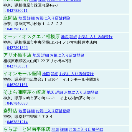
神奈川県相模原市緑区向原4-2-3
：
0427830611
座間店
地図
詳細
お気に入り店舗解除
神奈川県座間市小松原１-４３-２３
：
0462981701
オーディオスクエア相模原
地図
詳細
お気に入り店舗登録
神奈川県相模原市中央区横山1-1-1 ノジマ相模原本店内
：
0427301326
アリオ橋本店
地図
詳細
お気に入り店舗登録
相模原市緑区大山町1-22 アリオ橋本2階
：
0427758531
イオンモール座間
地図
詳細
お気に入り店舗登録
神奈川県座間市広野台2丁目10-4 イオンモール座間3階
：
0462981161
そよら湘南茅ヶ崎店
地図
詳細
お気に入り店舗登録
神奈川県茅ヶ崎市茅ヶ崎2‐7‐71 そよら湘南茅ヶ崎３F
：
0467846080
秦野店
地図
詳細
お気に入り店舗登録
神奈川県秦野市曽屋４７８４
：
0463831214
ららぽーと湘南平塚店
地図
詳細
お気に入り店舗登録