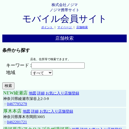
株式会社ノジマ
ノジマ携帯サイト
モバイル会員サイト
ポイント
｜
マイページ
｜
店舗検索
店舗検索
条件から探す
店名、住所等で検索できます。
キーワード
:
地域
:
NEW綾瀬店
地図
詳細
お気に入り店舗登録
神奈川県綾瀬市深谷上2-3-9
：
0467795279
厚木本店
地図
詳細
お気に入り店舗登録
神奈川県厚木市岡田3005
：
0462201721