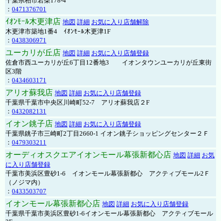
千葉県柏市若柴178-4
：
0471376701
ｲｵﾝﾓｰﾙ木更津店
地図
詳細
お気に入り店舗解除
木更津市築地1番4 ｲｵﾝﾓｰﾙ木更津1F
：
0438306971
ユーカリが丘店
地図
詳細
お気に入り店舗登録
佐倉市西ユーカリが丘6丁目12番地3 イオンタウンユーカリが丘東街
区3階
：
0434603171
アリオ蘇我店
地図
詳細
お気に入り店舗登録
千葉県千葉市中央区川崎町52-7 アリオ蘇我店２F
：
0432082131
イオン銚子店
地図
詳細
お気に入り店舗登録
千葉県銚子市三崎町2丁目2660-1 イオン銚子ショッピングセンター２Ｆ
：
0479303211
オーディオスクエアイオンモール幕張新都心店
地図
詳細
お気
に入り店舗登録
千葉市美浜区豊砂1-6 イオンモール幕張新都心 アクティブモール2Ｆ
（ノジマ内）
：
0433503707
イオンモール幕張新都心店
地図
詳細
お気に入り店舗登録
千葉県千葉市美浜区豊砂1-6イオンモール幕張新都心 アクティブモール