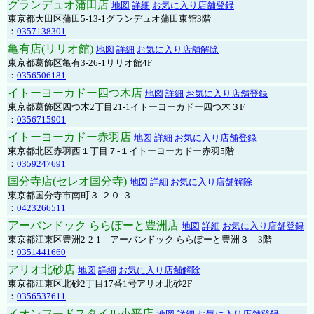
グランデュオ蒲田店
地図
詳細
お気に入り店舗登録
東京都大田区蒲田5-13-1グランデュオ蒲田東館3階
：
0357138301
亀有店(リリオ館)
地図
詳細
お気に入り店舗解除
東京都葛飾区亀有3-26-1リリオ館4F
：
0356506181
イトーヨーカドー四つ木店
地図
詳細
お気に入り店舗登録
東京都葛飾区四つ木2丁目21-1イトーヨーカドー四つ木３F
：
0356715901
イトーヨーカドー赤羽店
地図
詳細
お気に入り店舗登録
東京都北区赤羽西１丁目７-１イトーヨーカドー赤羽5階
：
0359247691
国分寺店(セレオ国分寺)
地図
詳細
お気に入り店舗解除
東京都国分寺市南町３-２０-３
：
0423266511
アーバンドック ららぽーと豊洲店
地図
詳細
お気に入り店舗登録
東京都江東区豊洲2-2-1 アーバンドック ららぽーと豊洲３ 3階
：
0351441660
アリオ北砂店
地図
詳細
お気に入り店舗解除
東京都江東区北砂2丁目17番1号アリオ北砂2F
：
0356537611
イオンフードスタイル小平店