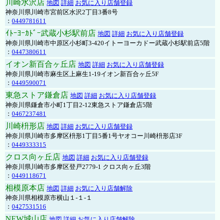
川崎水沢店
地図
詳細
お気に入り店舗登録
神奈川県川崎市宮前区水沢2丁目3番8号
：
0449781611
ｲﾄｰﾖｰｶﾄﾞｰ武蔵小杉駅前店
地図
詳細
お気に入り店舗登録
神奈川県川崎市中原区小杉町3-420イトーヨーカドー武蔵小杉駅前店5階
：
0447380611
イオン新百合ヶ丘店
地図
詳細
お気に入り店舗登録
神奈川県川崎市麻生区上麻生1-19イオン新百合ヶ丘5F
：
0449590071
東急ストア鎌倉店
地図
詳細
お気に入り店舗登録
神奈川県鎌倉市小町1丁目2-12東急ストア鎌倉店5階
：
0467237481
川崎枡形店
地図
詳細
お気に入り店舗登録
神奈川県川崎市多摩区枡形1丁目5番1号ヤオコー川崎枡形店3F
：
0449333315
クロス向ヶ丘店
地図
詳細
お気に入り店舗登録
神奈川県川崎市多摩区登戸2779-1 クロス向ヶ丘3階
：
0449118671
相模原本店
地図
詳細
お気に入り店舗解除
神奈川県相模原市横山１-１-１
：
0427531516
NEW城山店
地図
詳細
お気に入り店舗解除