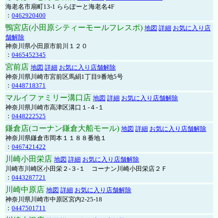
海老名市扇町13-1 ららぽーと海老名4F
：
0462920400
鴨宮店(小田原シティーモールフレスポ)
地図
詳細
お気に入り店
舗解除
神奈川県小田原市前川１２０
：
0465452345
宮前店
地図
詳細
お気に入り店舗解除
神奈川県川崎市宮前区馬絹1丁目9番地5号
：
0448718371
マルイファミリー溝口店
地図
詳細
お気に入り店舗解除
神奈川県川崎市高津区溝口１-４-１
：
0448222525
鎌倉店(コーナン鎌倉大船モール)
地図
詳細
お気に入り店舗解除
神奈川県鎌倉市岡本１１８８番地１
：
0467421422
川崎小田栄店
地図
詳細
お気に入り店舗解除
川崎市川崎区小田栄２‐３‐１ コーナン川崎小田栄店２Ｆ
：
0443287721
川崎中原店
地図
詳細
お気に入り店舗解除
神奈川県川崎市中原区宮内2-25-18
：
0447501711