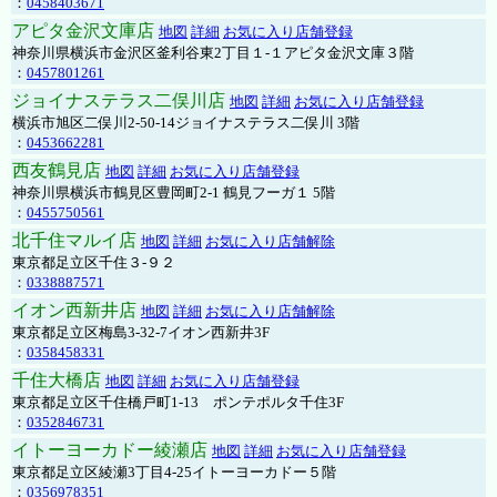
：
0458403671
アピタ金沢文庫店
地図
詳細
お気に入り店舗登録
神奈川県横浜市金沢区釜利谷東2丁目１-１アピタ金沢文庫３階
：
0457801261
ジョイナステラス二俣川店
地図
詳細
お気に入り店舗登録
横浜市旭区二俣川2-50-14ジョイナステラス二俣川 3階
：
0453662281
西友鶴見店
地図
詳細
お気に入り店舗登録
神奈川県横浜市鶴見区豊岡町2-1 鶴見フーガ１ 5階
：
0455750561
北千住マルイ店
地図
詳細
お気に入り店舗解除
東京都足立区千住３-９２
：
0338887571
イオン西新井店
地図
詳細
お気に入り店舗解除
東京都足立区梅島3-32-7イオン西新井3F
：
0358458331
千住大橋店
地図
詳細
お気に入り店舗登録
東京都足立区千住橋戸町1-13 ポンテポルタ千住3F
：
0352846731
イトーヨーカドー綾瀬店
地図
詳細
お気に入り店舗登録
東京都足立区綾瀬3丁目4-25イトーヨーカドー５階
：
0356978351