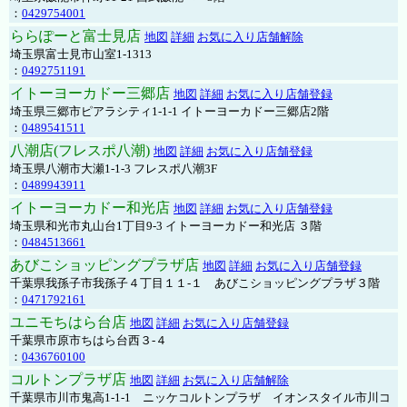
：
0429754001
ららぽーと富士見店
地図
詳細
お気に入り店舗解除
埼玉県富士見市山室1-1313
：
0492751191
イトーヨーカドー三郷店
地図
詳細
お気に入り店舗登録
埼玉県三郷市ピアラシティ1-1-1 イトーヨーカドー三郷店2階
：
0489541511
八潮店(フレスポ八潮)
地図
詳細
お気に入り店舗登録
埼玉県八潮市大瀬1-1-3 フレスポ八潮3F
：
0489943911
イトーヨーカドー和光店
地図
詳細
お気に入り店舗登録
埼玉県和光市丸山台1丁目9-3 イトーヨーカドー和光店 ３階
：
0484513661
あびこショッピングプラザ店
地図
詳細
お気に入り店舗登録
千葉県我孫子市我孫子４丁目１１-１ あびこショッピングプラザ３階
：
0471792161
ユニモちはら台店
地図
詳細
お気に入り店舗登録
千葉県市原市ちはら台西３-４
：
0436760100
コルトンプラザ店
地図
詳細
お気に入り店舗解除
千葉県市川市鬼高1-1-1 ニッケコルトンプラザ イオンスタイル市川コ