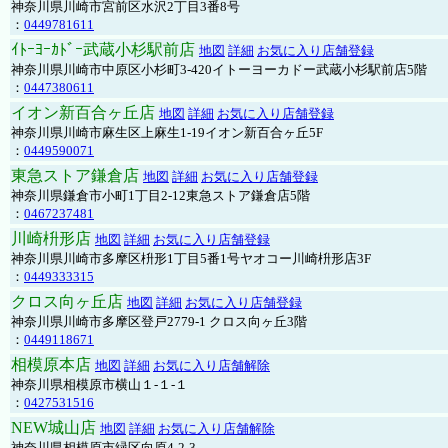
神奈川県川崎市宮前区水沢2丁目3番8号
：
0449781611
ｲﾄｰﾖｰｶﾄﾞｰ武蔵小杉駅前店
地図
詳細
お気に入り店舗登録
神奈川県川崎市中原区小杉町3-420イトーヨーカドー武蔵小杉駅前店5階
：
0447380611
イオン新百合ヶ丘店
地図
詳細
お気に入り店舗登録
神奈川県川崎市麻生区上麻生1-19イオン新百合ヶ丘5F
：
0449590071
東急ストア鎌倉店
地図
詳細
お気に入り店舗登録
神奈川県鎌倉市小町1丁目2-12東急ストア鎌倉店5階
：
0467237481
川崎枡形店
地図
詳細
お気に入り店舗登録
神奈川県川崎市多摩区枡形1丁目5番1号ヤオコー川崎枡形店3F
：
0449333315
クロス向ヶ丘店
地図
詳細
お気に入り店舗登録
神奈川県川崎市多摩区登戸2779-1 クロス向ヶ丘3階
：
0449118671
相模原本店
地図
詳細
お気に入り店舗解除
神奈川県相模原市横山１-１-１
：
0427531516
NEW城山店
地図
詳細
お気に入り店舗解除
神奈川県相模原市緑区向原4-2-3