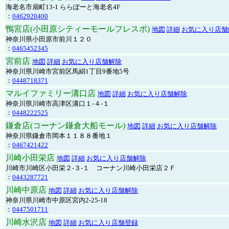
海老名市扇町13-1 ららぽーと海老名4F
：
0462920400
鴨宮店(小田原シティーモールフレスポ)
地図
詳細
お気に入り店舗
神奈川県小田原市前川１２０
：
0465452345
宮前店
地図
詳細
お気に入り店舗解除
神奈川県川崎市宮前区馬絹1丁目9番地5号
：
0448718371
マルイファミリー溝口店
地図
詳細
お気に入り店舗解除
神奈川県川崎市高津区溝口１-４-１
：
0448222525
鎌倉店(コーナン鎌倉大船モール)
地図
詳細
お気に入り店舗解除
神奈川県鎌倉市岡本１１８８番地１
：
0467421422
川崎小田栄店
地図
詳細
お気に入り店舗解除
川崎市川崎区小田栄２‐３‐１ コーナン川崎小田栄店２Ｆ
：
0443287721
川崎中原店
地図
詳細
お気に入り店舗解除
神奈川県川崎市中原区宮内2-25-18
：
0447501711
川崎水沢店
地図
詳細
お気に入り店舗登録