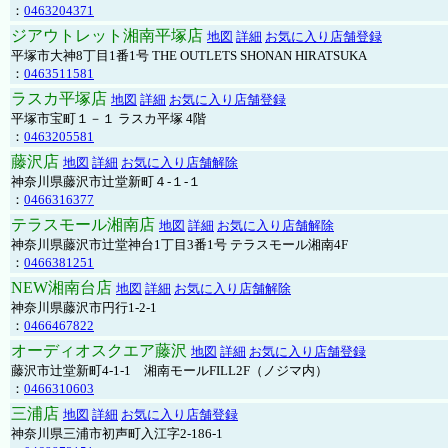
：
0463204371
ジアウトレット湘南平塚店
地図
詳細
お気に入り店舗登録
平塚市大神8丁目1番1号 THE OUTLETS SHONAN HIRATSUKA
：
0463511581
ラスカ平塚店
地図
詳細
お気に入り店舗登録
平塚市宝町１－１ ラスカ平塚 4階
：
0463205581
藤沢店
地図
詳細
お気に入り店舗解除
神奈川県藤沢市辻堂新町４-１-１
：
0466316377
テラスモール湘南店
地図
詳細
お気に入り店舗解除
神奈川県藤沢市辻堂神台1丁目3番1号 テラスモール湘南4F
：
0466381251
NEW湘南台店
地図
詳細
お気に入り店舗解除
神奈川県藤沢市円行1-2-1
：
0466467822
オーディオスクエア藤沢
地図
詳細
お気に入り店舗登録
藤沢市辻堂新町4-1-1 湘南モールFILL2F（ノジマ内）
：
0466310603
三浦店
地図
詳細
お気に入り店舗登録
神奈川県三浦市初声町入江字2-186-1