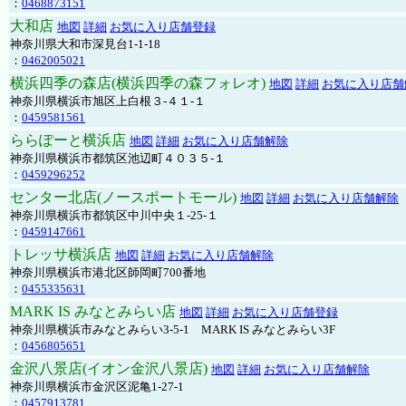
：
0468873151
大和店
地図
詳細
お気に入り店舗登録
神奈川県大和市深見台1-1-18
：
0462005021
横浜四季の森店(横浜四季の森フォレオ)
地図
詳細
お気に入り店舗
神奈川県横浜市旭区上白根３-４１-１
：
0459581561
ららぽーと横浜店
地図
詳細
お気に入り店舗解除
神奈川県横浜市都筑区池辺町４０３５-１
：
0459296252
センター北店(ノースポートモール)
地図
詳細
お気に入り店舗解除
神奈川県横浜市都筑区中川中央１-25-１
：
0459147661
トレッサ横浜店
地図
詳細
お気に入り店舗解除
神奈川県横浜市港北区師岡町700番地
：
0455335631
MARK IS みなとみらい店
地図
詳細
お気に入り店舗登録
神奈川県横浜市みなとみらい3-5-1 MARK IS みなとみらい3F
：
0456805651
金沢八景店(イオン金沢八景店)
地図
詳細
お気に入り店舗解除
神奈川県横浜市金沢区泥亀1-27-1
：
0457913781