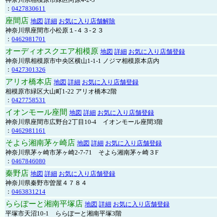
：
0427830611
座間店
地図
詳細
お気に入り店舗解除
神奈川県座間市小松原１-４３-２３
：
0462981701
オーディオスクエア相模原
地図
詳細
お気に入り店舗登録
神奈川県相模原市中央区横山1-1-1 ノジマ相模原本店内
：
0427301326
アリオ橋本店
地図
詳細
お気に入り店舗登録
相模原市緑区大山町1-22 アリオ橋本2階
：
0427758531
イオンモール座間
地図
詳細
お気に入り店舗登録
神奈川県座間市広野台2丁目10-4 イオンモール座間3階
：
0462981161
そよら湘南茅ヶ崎店
地図
詳細
お気に入り店舗登録
神奈川県茅ヶ崎市茅ヶ崎2‐7‐71 そよら湘南茅ヶ崎３F
：
0467846080
秦野店
地図
詳細
お気に入り店舗登録
神奈川県秦野市曽屋４７８４
：
0463831214
ららぽーと湘南平塚店
地図
詳細
お気に入り店舗登録
平塚市天沼10-1 ららぽーと湘南平塚3階