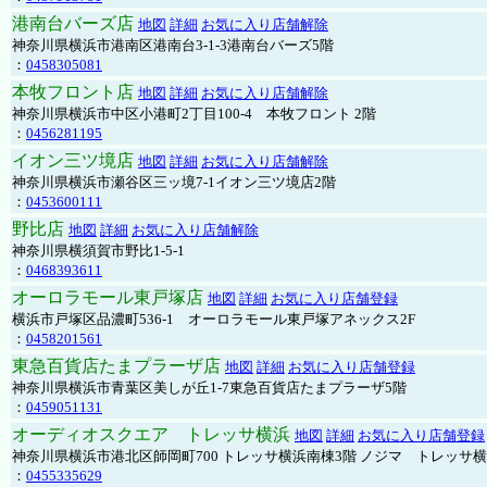
港南台バーズ店
地図
詳細
お気に入り店舗解除
神奈川県横浜市港南区港南台3-1-3港南台バーズ5階
：
0458305081
本牧フロント店
地図
詳細
お気に入り店舗解除
神奈川県横浜市中区小港町2丁目100-4 本牧フロント 2階
：
0456281195
イオン三ツ境店
地図
詳細
お気に入り店舗解除
神奈川県横浜市瀬谷区三ッ境7-1イオン三ツ境店2階
：
0453600111
野比店
地図
詳細
お気に入り店舗解除
神奈川県横須賀市野比1-5-1
：
0468393611
オーロラモール東戸塚店
地図
詳細
お気に入り店舗登録
横浜市戸塚区品濃町536-1 オーロラモール東戸塚アネックス2F
：
0458201561
東急百貨店たまプラーザ店
地図
詳細
お気に入り店舗登録
神奈川県横浜市青葉区美しが丘1-7東急百貨店たまプラーザ5階
：
0459051131
オーディオスクエア トレッサ横浜
地図
詳細
お気に入り店舗登録
神奈川県横浜市港北区師岡町700 トレッサ横浜南棟3階 ノジマ トレッサ
：
0455335629