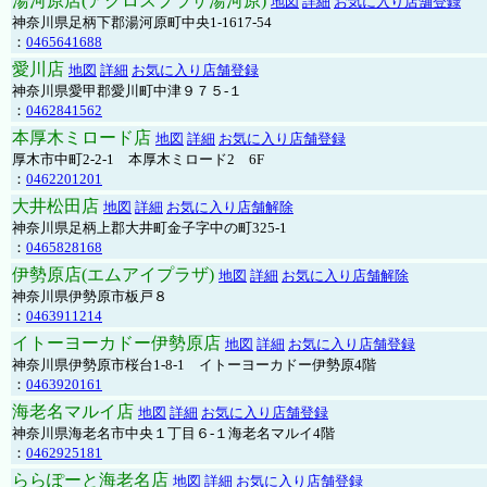
湯河原店(アクロスプラザ湯河原)
地図
詳細
お気に入り店舗登録
神奈川県足柄下郡湯河原町中央1-1617-54
：
0465641688
愛川店
地図
詳細
お気に入り店舗登録
神奈川県愛甲郡愛川町中津９７５-１
：
0462841562
本厚木ミロード店
地図
詳細
お気に入り店舗登録
厚木市中町2-2-1 本厚木ミロード2 6F
：
0462201201
大井松田店
地図
詳細
お気に入り店舗解除
神奈川県足柄上郡大井町金子字中の町325-1
：
0465828168
伊勢原店(エムアイプラザ)
地図
詳細
お気に入り店舗解除
神奈川県伊勢原市板戸８
：
0463911214
イトーヨーカドー伊勢原店
地図
詳細
お気に入り店舗登録
神奈川県伊勢原市桜台1-8-1 イトーヨーカドー伊勢原4階
：
0463920161
海老名マルイ店
地図
詳細
お気に入り店舗登録
神奈川県海老名市中央１丁目６-１海老名マルイ4階
：
0462925181
ららぽーと海老名店
地図
詳細
お気に入り店舗登録