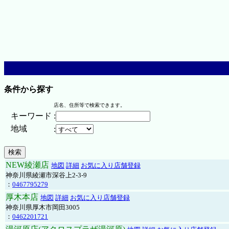
条件から探す
店名、住所等で検索できます。
キーワード
:
地域
:
NEW綾瀬店
地図
詳細
お気に入り店舗登録
神奈川県綾瀬市深谷上2-3-9
：
0467795279
厚木本店
地図
詳細
お気に入り店舗登録
神奈川県厚木市岡田3005
：
0462201721