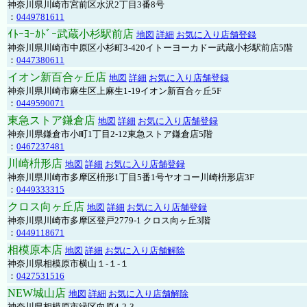
神奈川県川崎市宮前区水沢2丁目3番8号
：
0449781611
ｲﾄｰﾖｰｶﾄﾞｰ武蔵小杉駅前店
地図
詳細
お気に入り店舗登録
神奈川県川崎市中原区小杉町3-420イトーヨーカドー武蔵小杉駅前店5階
：
0447380611
イオン新百合ヶ丘店
地図
詳細
お気に入り店舗登録
神奈川県川崎市麻生区上麻生1-19イオン新百合ヶ丘5F
：
0449590071
東急ストア鎌倉店
地図
詳細
お気に入り店舗登録
神奈川県鎌倉市小町1丁目2-12東急ストア鎌倉店5階
：
0467237481
川崎枡形店
地図
詳細
お気に入り店舗登録
神奈川県川崎市多摩区枡形1丁目5番1号ヤオコー川崎枡形店3F
：
0449333315
クロス向ヶ丘店
地図
詳細
お気に入り店舗登録
神奈川県川崎市多摩区登戸2779-1 クロス向ヶ丘3階
：
0449118671
相模原本店
地図
詳細
お気に入り店舗解除
神奈川県相模原市横山１-１-１
：
0427531516
NEW城山店
地図
詳細
お気に入り店舗解除
神奈川県相模原市緑区向原4-2-3