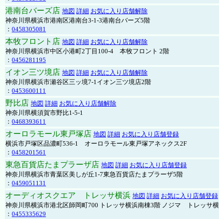
港南台バーズ店
地図
詳細
お気に入り店舗解除
神奈川県横浜市港南区港南台3-1-3港南台バーズ5階
：
0458305081
本牧フロント店
地図
詳細
お気に入り店舗解除
神奈川県横浜市中区小港町2丁目100-4 本牧フロント 2階
：
0456281195
イオン三ツ境店
地図
詳細
お気に入り店舗解除
神奈川県横浜市瀬谷区三ッ境7-1イオン三ツ境店2階
：
0453600111
野比店
地図
詳細
お気に入り店舗解除
神奈川県横須賀市野比1-5-1
：
0468393611
オーロラモール東戸塚店
地図
詳細
お気に入り店舗登録
横浜市戸塚区品濃町536-1 オーロラモール東戸塚アネックス2F
：
0458201561
東急百貨店たまプラーザ店
地図
詳細
お気に入り店舗登録
神奈川県横浜市青葉区美しが丘1-7東急百貨店たまプラーザ5階
：
0459051131
オーディオスクエア トレッサ横浜
地図
詳細
お気に入り店舗登録
神奈川県横浜市港北区師岡町700 トレッサ横浜南棟3階 ノジマ トレッサ
：
0455335629