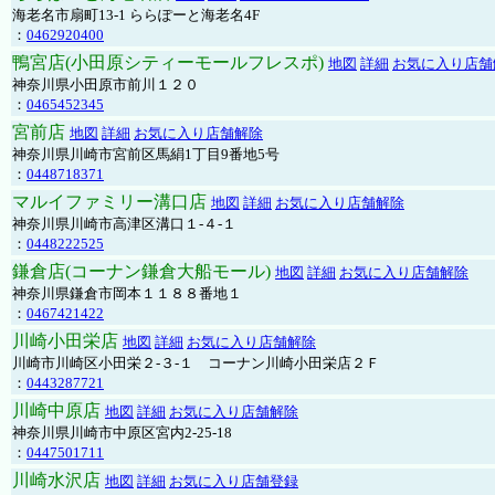
海老名市扇町13-1 ららぽーと海老名4F
：
0462920400
鴨宮店(小田原シティーモールフレスポ)
地図
詳細
お気に入り店舗
神奈川県小田原市前川１２０
：
0465452345
宮前店
地図
詳細
お気に入り店舗解除
神奈川県川崎市宮前区馬絹1丁目9番地5号
：
0448718371
マルイファミリー溝口店
地図
詳細
お気に入り店舗解除
神奈川県川崎市高津区溝口１-４-１
：
0448222525
鎌倉店(コーナン鎌倉大船モール)
地図
詳細
お気に入り店舗解除
神奈川県鎌倉市岡本１１８８番地１
：
0467421422
川崎小田栄店
地図
詳細
お気に入り店舗解除
川崎市川崎区小田栄２‐３‐１ コーナン川崎小田栄店２Ｆ
：
0443287721
川崎中原店
地図
詳細
お気に入り店舗解除
神奈川県川崎市中原区宮内2-25-18
：
0447501711
川崎水沢店
地図
詳細
お気に入り店舗登録