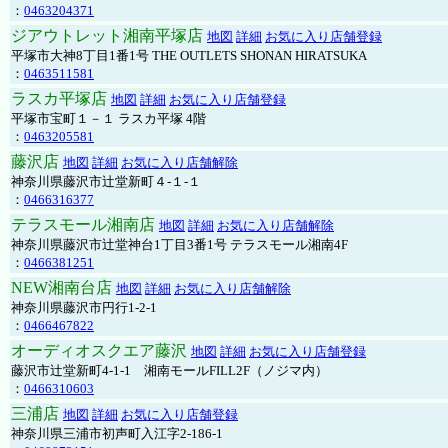
：
0463204371
ジアウトレット湘南平塚店
地図
詳細
お気に入り店舗登録
平塚市大神8丁目1番1号 THE OUTLETS SHONAN HIRATSUKA
：
0463511581
ラスカ平塚店
地図
詳細
お気に入り店舗登録
平塚市宝町１－１ ラスカ平塚 4階
：
0463205581
藤沢店
地図
詳細
お気に入り店舗解除
神奈川県藤沢市辻堂新町４-１-１
：
0466316377
テラスモール湘南店
地図
詳細
お気に入り店舗解除
神奈川県藤沢市辻堂神台1丁目3番1号 テラスモール湘南4F
：
0466381251
NEW湘南台店
地図
詳細
お気に入り店舗解除
神奈川県藤沢市円行1-2-1
：
0466467822
オーディオスクエア藤沢
地図
詳細
お気に入り店舗登録
藤沢市辻堂新町4-1-1 湘南モールFILL2F（ノジマ内）
：
0466310603
三浦店
地図
詳細
お気に入り店舗登録
神奈川県三浦市初声町入江字2-186-1