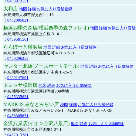
：
0468873151
大和店
地図
詳細
お気に入り店舗登録
神奈川県大和市深見台1-1-18
：
0462005021
横浜四季の森店(横浜四季の森フォレオ)
地図
詳細
お気に入り店舗
神奈川県横浜市旭区上白根３-４１-１
：
0459581561
ららぽーと横浜店
地図
詳細
お気に入り店舗解除
神奈川県横浜市都筑区池辺町４０３５-１
：
0459296252
センター北店(ノースポートモール)
地図
詳細
お気に入り店舗解除
神奈川県横浜市都筑区中川中央１-25-１
：
0459147661
トレッサ横浜店
地図
詳細
お気に入り店舗解除
神奈川県横浜市港北区師岡町700番地
：
0455335631
MARK IS みなとみらい店
地図
詳細
お気に入り店舗登録
神奈川県横浜市みなとみらい3-5-1 MARK IS みなとみらい3F
：
0456805651
金沢八景店(イオン金沢八景店)
地図
詳細
お気に入り店舗解除
神奈川県横浜市金沢区泥亀1-27-1
：
0457913781