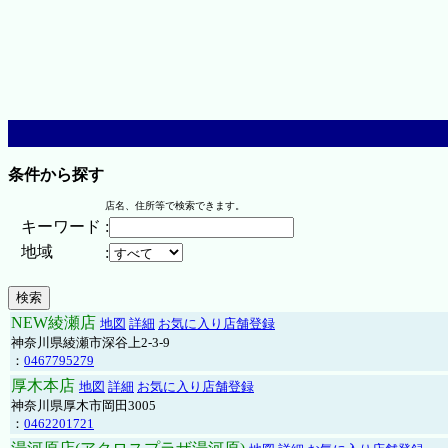
条件から探す
店名、住所等で検索できます。
キーワード
:
地域
:
NEW綾瀬店
地図
詳細
お気に入り店舗登録
神奈川県綾瀬市深谷上2-3-9
：
0467795279
厚木本店
地図
詳細
お気に入り店舗登録
神奈川県厚木市岡田3005
：
0462201721