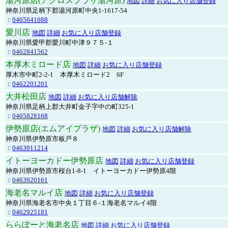
湯河原店(アクロスプラザ湯河原)
地図
詳細
お気に入り店舗登録
神奈川県足柄下郡湯河原町中央1-1617-54
：
0465641688
愛川店
地図
詳細
お気に入り店舗登録
神奈川県愛甲郡愛川町中津９７５-１
：
0462841562
本厚木ミロード店
地図
詳細
お気に入り店舗登録
厚木市中町2-2-1 本厚木ミロード2 6F
：
0462201201
大井松田店
地図
詳細
お気に入り店舗解除
神奈川県足柄上郡大井町金子字中の町325-1
：
0465828168
伊勢原店(エムアイプラザ)
地図
詳細
お気に入り店舗解除
神奈川県伊勢原市板戸８
：
0463911214
イトーヨーカドー伊勢原店
地図
詳細
お気に入り店舗登録
神奈川県伊勢原市桜台1-8-1 イトーヨーカドー伊勢原4階
：
0463920161
海老名マルイ店
地図
詳細
お気に入り店舗登録
神奈川県海老名市中央１丁目６-１海老名マルイ4階
：
0462925181
ららぽーと海老名店
地図
詳細
お気に入り店舗登録