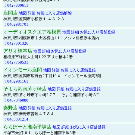
：
0427830611
座間店
地図
詳細
お気に入り店舗解除
神奈川県座間市小松原１-４３-２３
：
0462981701
オーディオスクエア相模原
地図
詳細
お気に入り店舗登録
神奈川県相模原市中央区横山1-1-1 ノジマ相模原本店内
：
0427301326
アリオ橋本店
地図
詳細
お気に入り店舗登録
相模原市緑区大山町1-22 アリオ橋本2階
：
0427758531
イオンモール座間
地図
詳細
お気に入り店舗登録
神奈川県座間市広野台2丁目10-4 イオンモール座間3階
：
0462981161
そよら湘南茅ヶ崎店
地図
詳細
お気に入り店舗登録
神奈川県茅ヶ崎市茅ヶ崎2‐7‐71 そよら湘南茅ヶ崎３F
：
0467846080
秦野店
地図
詳細
お気に入り店舗登録
神奈川県秦野市曽屋４７８４
：
0463831214
ららぽーと湘南平塚店
地図
詳細
お気に入り店舗登録
平塚市天沼10-1 ららぽーと湘南平塚3階