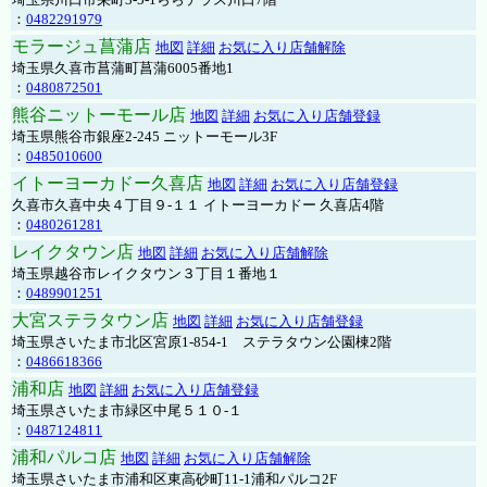
：
0482291979
モラージュ菖蒲店
地図
詳細
お気に入り店舗解除
埼玉県久喜市菖蒲町菖蒲6005番地1
：
0480872501
熊谷ニットーモール店
地図
詳細
お気に入り店舗登録
埼玉県熊谷市銀座2-245 ニットーモール3F
：
0485010600
イトーヨーカドー久喜店
地図
詳細
お気に入り店舗登録
久喜市久喜中央４丁目９-１１ イトーヨーカドー 久喜店4階
：
0480261281
レイクタウン店
地図
詳細
お気に入り店舗解除
埼玉県越谷市レイクタウン３丁目１番地１
：
0489901251
大宮ステラタウン店
地図
詳細
お気に入り店舗登録
埼玉県さいたま市北区宮原1-854-1 ステラタウン公園棟2階
：
0486618366
浦和店
地図
詳細
お気に入り店舗登録
埼玉県さいたま市緑区中尾５１０-１
：
0487124811
浦和パルコ店
地図
詳細
お気に入り店舗解除
埼玉県さいたま市浦和区東高砂町11-1浦和パルコ2F