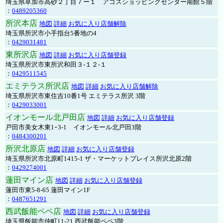
埼玉県草加市高砂２丁目７ー１ アコスショッピングセンター南館５階
：
0489205360
所沢本店
地図
詳細
お気に入り店舗解除
埼玉県所沢市小手指台5番地の4
：
0429031481
東所沢店
地図
詳細
お気に入り店舗登録
埼玉県所沢市東所沢和田３-１２-１
：
0429511545
エミテラス所沢店
地図
詳細
お気に入り店舗解除
埼玉県所沢市東住吉10番1号 エミテラス所沢 3階
：
0429033001
イオンモール北戸田店
地図
詳細
お気に入り店舗登録
戸田市美女木東1ｰ3‐1 イオンモール北戸田3階
：
0484300201
所沢北原店
地図
詳細
お気に入り店舗登録
埼玉県所沢市北原町1415-1 ザ・マーケットプレイス所沢北原2階
：
0429274001
蓮田マイン店
地図
詳細
お気に入り店舗登録
蓮田市東5-8-65 蓮田マイン1F
：
0487651291
西武飯能ペペ店
地図
詳細
お気に入り店舗登録
埼玉県飯能市仲町11-21 西武飯能ペペ3階