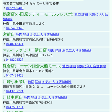
海老名市扇町13-1 ららぽーと海老名4F
：
0462920400
鴨宮店(小田原シティーモールフレスポ)
地図
詳細
お気に入り店
舗解除
神奈川県小田原市前川１２０
：
0465452345
宮前店
地図
詳細
お気に入り店舗解除
神奈川県川崎市宮前区馬絹1丁目9番地5号
：
0448718371
マルイファミリー溝口店
地図
詳細
お気に入り店舗解除
神奈川県川崎市高津区溝口１-４-１
：
0448222525
鎌倉店(コーナン鎌倉大船モール)
地図
詳細
お気に入り店舗解除
神奈川県鎌倉市岡本１１８８番地１
：
0467421422
川崎小田栄店
地図
詳細
お気に入り店舗解除
川崎市川崎区小田栄２‐３‐１ コーナン川崎小田栄店２Ｆ
：
0443287721
川崎中原店
地図
詳細
お気に入り店舗解除
神奈川県川崎市中原区宮内2-25-18
：
0447501711