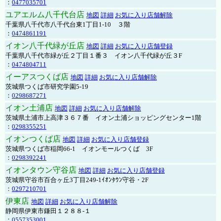
：
0477035701
ユアエルム八千代台店
地図
詳細
お気に入り店舗解除
千葉県八千代市八千代台東1丁目1-10 ３階
：
0474861191
イオン八千代緑が丘店
地図
詳細
お気に入り店舗登録
千葉県八千代市緑が丘２丁目１番３ イオン八千代緑が丘３F
：
0474804711
イーアスつくば店
地図
詳細
お気に入り店舗解除
茨城県つくば市研究学園5-19
：
0298687271
イオン土浦店
地図
詳細
お気に入り店舗解除
茨城県土浦市上高津３６７番 イオン土浦ショッピングセンター1階
：
0298355251
イオンつくば店
地図
詳細
お気に入り店舗登録
茨城県つくば市稲岡66-1 イオンモールつくば 3F
：
0298392241
イオンタウン守谷店
地図
詳細
お気に入り店舗登録
茨城県守谷市百合ヶ丘3丁目249-1ｲｵﾝﾀｳﾝ守谷・2F
：
0297210701
伊東店
地図
詳細
お気に入り店舗解除
静岡県伊東市鎌田１２８８-１
：
0557353001