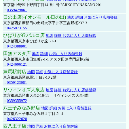
東京都中野区中野四丁目14 番1 号 PARKCITY NAKANO 201
：
0359429861
日の出店(イオンモール日の出)
地図
詳細
お気に入り店舗登録
東京都西多摩郡日の出町大字平井字三吉野桜237-3
：
0425973155
ひばりが丘パルコ店
地図
詳細
お気に入り店舗解除
東京都西東京市ひばりが丘1-1-1
：
0424388901
田無アスタ店
地図
詳細
お気に入り店舗登録
東京都西東京市田無町2-1-1 アスタ田無専門店棟2階
：
0424606121
練馬駅前店
地図
詳細
お気に入り店舗登録
東京都練馬区練馬1丁目3-10 2階
：
0359123081
リヴィンオズ大泉店
地図
詳細
お気に入り店舗登録
東京都練馬区東大泉2-10-11 リヴィンオズ大泉4階
：
0359355972
八王子みなみ野店
地図
詳細
お気に入り店舗登録
東京都八王子市みなみ野１丁目２-１
：
0426322620
西八王子店
地図
詳細
お気に入り店舗解除