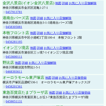
金沢八景店(イオン金沢八景店)
地図
詳細
お気に入り店舗解除
神奈川県横浜市金沢区泥亀1-27-1
：
0457913781
港南台バーズ店
地図
詳細
お気に入り店舗解除
神奈川県横浜市港南区港南台3-1-3港南台バーズ5階
：
0458305081
本牧フロント店
地図
詳細
お気に入り店舗解除
神奈川県横浜市中区小港町2丁目100-4 本牧フロント 2階
：
0456281195
イオン三ツ境店
地図
詳細
お気に入り店舗解除
神奈川県横浜市瀬谷区三ッ境7-1イオン三ツ境店2階
：
0453600111
野比店
地図
詳細
お気に入り店舗解除
神奈川県横須賀市野比1-5-1
：
0468393611
オーロラモール東戸塚店
地図
詳細
お気に入り店舗登録
横浜市戸塚区品濃町536-1 オーロラモール東戸塚アネックス2F
：
0458201561
東急百貨店たまプラーザ店
地図
詳細
お気に入り店舗登録
神奈川県横浜市青葉区美しが丘1-7東急百貨店たまプラーザ5階
：
0459051131