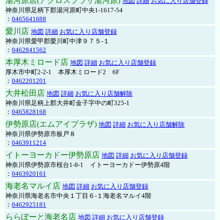
湯河原店(アクロスプラザ湯河原)
地図
詳細
お気に入り店舗登録
神奈川県足柄下郡湯河原町中央1-1617-54
：
0465641688
愛川店
地図
詳細
お気に入り店舗登録
神奈川県愛甲郡愛川町中津９７５-１
：
0462841562
本厚木ミロード店
地図
詳細
お気に入り店舗登録
厚木市中町2-2-1 本厚木ミロード2 6F
：
0462201201
大井松田店
地図
詳細
お気に入り店舗解除
神奈川県足柄上郡大井町金子字中の町325-1
：
0465828168
伊勢原店(エムアイプラザ)
地図
詳細
お気に入り店舗解除
神奈川県伊勢原市板戸８
：
0463911214
イトーヨーカドー伊勢原店
地図
詳細
お気に入り店舗登録
神奈川県伊勢原市桜台1-8-1 イトーヨーカドー伊勢原4階
：
0463920161
海老名マルイ店
地図
詳細
お気に入り店舗登録
神奈川県海老名市中央１丁目６-１海老名マルイ4階
：
0462925181
ららぽーと海老名店
地図
詳細
お気に入り店舗登録