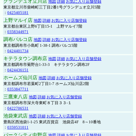
グランデュオ立川店
地図
詳細
お気に入り店舗登録
東京都立川市柴崎町三丁目2番1号グランデュオ立川5階
：
0425405181
上野マルイ店
地図
詳細
お気に入り店舗登録
東京都台東区上野6丁目15-1 上野マルイ7階
：
0358344971
調布パルコ店
地図
詳細
お気に入り店舗登録
東京都調布市小島町 1-38-1 調布パルコ5階
：
0424401734
キテラタウン調布店
地図
詳細
お気に入り店舗登録
東京都調布市菊野台1-33-3 キテラタウン調布2F
：
0424436151
ホームズ仙川店
地図
詳細
お気に入り店舗登録
東京都調布市若葉町2丁目1-7 ホームズ仙川店2階
：
0353847711
三鷹東八店
地図
詳細
お気に入り店舗登録
東京都調布市深大寺東町８丁目３３-１
：
0422706531
池袋東武店
地図
詳細
お気に入り店舗登録
豊島区西池袋1-1-25 東武百貨店 池袋店4F 8～10番地
：
0359531011
パークシティ中野店
地図
詳細
お気に入り店舗登録