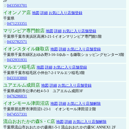
2F
：
0433503701
イオンノア店
地図
詳細
お気に入り店舗登録
千葉県
：
0471233351
マリンピア専門館店
地図
詳細
お気に入り店舗登録
千葉県千葉市美浜区高洲3-21-1イオンマリンピア専門館1階
：
0432782571
イオンスタイル鎌取店
地図
詳細
お気に入り店舗登録
千葉県千葉市緑区おゆみ野3-16-1ゆみ～る鎌取ショッピングセンター3階
：
0432931931
マルエツ稲毛店
地図
詳細
お気に入り店舗登録
千葉県千葉市稲毛区小仲台7-2-1マルエツ稲毛3階
：
0433103860
ユアエルム成田店
地図
詳細
お気に入り店舗登録
千葉県成田市公津の杜4-5-3 ユアエルム成田3F
：
0476296831
イオンモール津田沼店
地図
詳細
お気に入り店舗解除
千葉県習志野市津田沼1-23-1 イオンモール津田沼２階
：
0474557331
流山おおたかの森S・C店
地図
詳細
お気に入り店舗解除
千葉県流山市おおたかの森南1-5-1 流山おおたかの森SC ANNEX1 2F