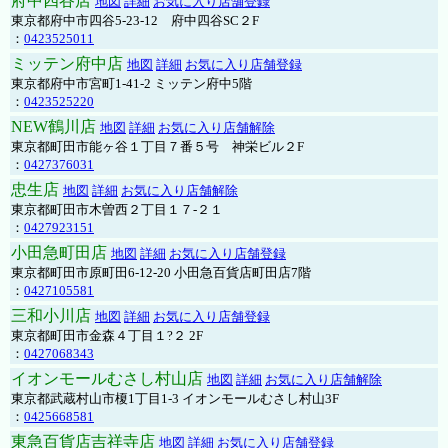
府中四谷店
地図
詳細
お気に入り店舗登録
東京都府中市四谷5-23-12 府中四谷SC２F
：
0423525011
ミッテン府中店
地図
詳細
お気に入り店舗登録
東京都府中市宮町1-41-2 ミッテン府中5階
：
0423525220
NEW鶴川店
地図
詳細
お気に入り店舗解除
東京都町田市能ヶ谷１丁目７番５号 神栄ビル２F
：
0427376031
忠生店
地図
詳細
お気に入り店舗解除
東京都町田市木曽西２丁目１７-２１
：
0427923151
小田急町田店
地図
詳細
お気に入り店舗登録
東京都町田市原町田6-12-20 小田急百貨店町田店7階
：
0427105581
三和小川店
地図
詳細
お気に入り店舗登録
東京都町田市金森４丁目１?２ 2F
：
0427068343
イオンモールむさし村山店
地図
詳細
お気に入り店舗解除
東京都武蔵村山市榎1丁目1-3 イオンモールむさし村山3F
：
0425668581
東急百貨店吉祥寺店
地図
詳細
お気に入り店舗登録