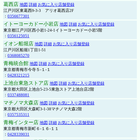
葛西店
地図
詳細
お気に入り店舗登録
江戸川区東葛西9-3-3 アリオ葛西店2F
：
0356677301
イトーヨーカドー小岩店
地図
詳細
お気に入り店舗登録
東京都江戸川区西小岩1-24-1イトーヨーカドー小岩5階
：
0356125051
イオン船堀店
地図
詳細
お気に入り店舗登録
江戸川区船堀1丁目1-51
：
0368085270
青梅統合館
地図
詳細
お気に入り店舗登録
東京都青梅市今寺５-１-１
：
0428321215
上池台東急ストア店
地図
詳細
お気に入り店舗登録
東京都大田区上池台5-23-5東急ストア上池台店2階
：
0337488081
マチノマ大森店
地図
詳細
お気に入り店舗登録
東京都大田区大森町3-1-38マチノマ大森2階
：
0357535311
青梅インター店
地図
詳細
お気に入り店舗登録
東京都青梅市新町６-１６-１１
：
0428339031