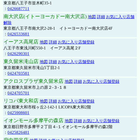
東京都八王子市並木町35-1
：
0426687711
南大沢店(イトーヨーカドー南大沢店)
地図
詳細
お気に入り店舗
解除
東京都八王子市南大沢2-28-1 イトーヨーカドー南大沢店4F
：
0426533681
イーアス高尾店
地図
詳細
お気に入り店舗登録
八王子市東浅川町550-1 イーアス高尾２F
：
0426290301
東久留米滝山店
地図
詳細
お気に入り店舗登録
東京都東久留米市滝山5丁目2-1
：
0424703581
アクロスプラザ東久留米店
地図
詳細
お気に入り店舗登録
東京都東久留米市上の原２-３-１８
：
0424705701
リコパ東大和店
地図
詳細
お気に入り店舗登録
東京都東大和市桜ヶ丘2-142-1 LICOPA東大和2階
：
0425908601
イオンモール多摩平の森店
地図
詳細
お気に入り店舗登録
東京都日野市多摩平２丁目４-１イオンモール多摩平の森2階
：
0425826481