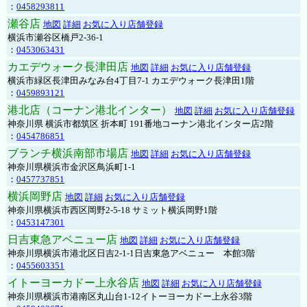
：
0458293811
瀬谷店
地図
詳細
お気に入り店舗登録
横浜市瀬谷区橋戸2-36-1
：
0453063431
カエデウォーク長津田店
地図
詳細
お気に入り店舗登録
横浜市緑区長津田みなみ台4丁目7-1 カエデウォーク長津田1階
：
0459893121
港北店（コーナン港北インター）
地図
詳細
お気に入り店舗登録
神奈川県 横浜市都筑区 折本町 191番地コーナン港北インター店2階
：
0454786851
ブランチ横浜南部市場店
地図
詳細
お気に入り店舗登録
神奈川県横浜市金沢区鳥浜町1-1
：
0457737851
横浜岡野店
地図
詳細
お気に入り店舗登録
神奈川県横浜市西区岡野2-5-18 サミット横浜岡野1階
：
0453147301
日吉東急アベニュー店
地図
詳細
お気に入り店舗登録
神奈川県横浜市港北区日吉2-1-1日吉東急アベニュー 本館3階
：
0455603351
イトーヨーカドー上永谷店
地図
詳細
お気に入り店舗登録
神奈川県横浜市港南区丸山台1-12イトーヨーカドー上永谷3階