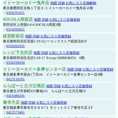
イトーヨーカドー曳舟店
地図
詳細
お気に入り店舗解除
東京都墨田区京島１丁目２-１イトーヨーカドー曳舟店４階
：
0356551051
SOCOLA用賀店
地図
詳細
お気に入り店舗登録
世田谷区上用賀6-6-6 SOCOLA用賀3階
：
0354265021
経堂駅前店
地図
詳細
お気に入り店舗登録
東京都世田谷区宮坂2-19-5ピーコックストア経堂店B1F
：
0354262431
レシピ下北沢店
地図
詳細
お気に入り店舗登録
東京都世田谷区北沢2-20-17 Ｒecipe SHIMOKITA 6階
：
0354330450
イトーヨーカドー多摩センター店
地図
詳細
お気に入り店舗登録
東京都多摩市落合1丁目44 イトーヨーカドー多摩センター店4階
：
0423110191
ららぽーと立川立飛店
地図
詳細
お気に入り店舗登録
東京都立川市泉町935番地の1 ららぽーと立川立飛1F
：
0425486201
東寺方店
地図
詳細
お気に入り店舗登録
東京都多摩市東寺方６６０?１ サミットストア東寺方店２F
：
0423573461