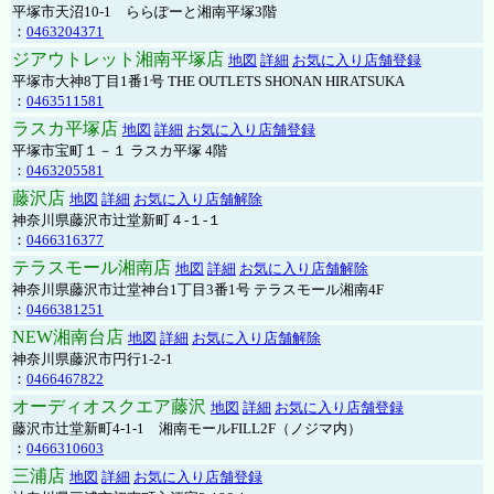
平塚市天沼10-1 ららぽーと湘南平塚3階
：
0463204371
ジアウトレット湘南平塚店
地図
詳細
お気に入り店舗登録
平塚市大神8丁目1番1号 THE OUTLETS SHONAN HIRATSUKA
：
0463511581
ラスカ平塚店
地図
詳細
お気に入り店舗登録
平塚市宝町１－１ ラスカ平塚 4階
：
0463205581
藤沢店
地図
詳細
お気に入り店舗解除
神奈川県藤沢市辻堂新町４-１-１
：
0466316377
テラスモール湘南店
地図
詳細
お気に入り店舗解除
神奈川県藤沢市辻堂神台1丁目3番1号 テラスモール湘南4F
：
0466381251
NEW湘南台店
地図
詳細
お気に入り店舗解除
神奈川県藤沢市円行1-2-1
：
0466467822
オーディオスクエア藤沢
地図
詳細
お気に入り店舗登録
藤沢市辻堂新町4-1-1 湘南モールFILL2F（ノジマ内）
：
0466310603
三浦店
地図
詳細
お気に入り店舗登録