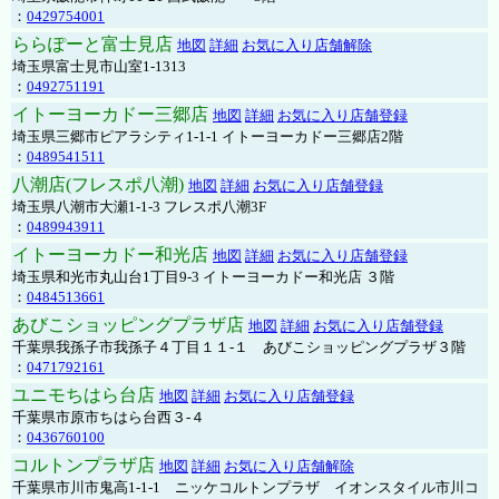
：
0429754001
ららぽーと富士見店
地図
詳細
お気に入り店舗解除
埼玉県富士見市山室1-1313
：
0492751191
イトーヨーカドー三郷店
地図
詳細
お気に入り店舗登録
埼玉県三郷市ピアラシティ1-1-1 イトーヨーカドー三郷店2階
：
0489541511
八潮店(フレスポ八潮)
地図
詳細
お気に入り店舗登録
埼玉県八潮市大瀬1-1-3 フレスポ八潮3F
：
0489943911
イトーヨーカドー和光店
地図
詳細
お気に入り店舗登録
埼玉県和光市丸山台1丁目9-3 イトーヨーカドー和光店 ３階
：
0484513661
あびこショッピングプラザ店
地図
詳細
お気に入り店舗登録
千葉県我孫子市我孫子４丁目１１-１ あびこショッピングプラザ３階
：
0471792161
ユニモちはら台店
地図
詳細
お気に入り店舗登録
千葉県市原市ちはら台西３-４
：
0436760100
コルトンプラザ店
地図
詳細
お気に入り店舗解除
千葉県市川市鬼高1-1-1 ニッケコルトンプラザ イオンスタイル市川コ