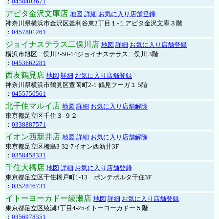
：
0458403671
アピタ金沢文庫店
地図
詳細
お気に入り店舗登録
神奈川県横浜市金沢区釜利谷東2丁目１-１アピタ金沢文庫３階
：
0457801261
ジョイナステラス二俣川店
地図
詳細
お気に入り店舗登録
横浜市旭区二俣川2-50-14ジョイナステラス二俣川 3階
：
0453662281
西友鶴見店
地図
詳細
お気に入り店舗登録
神奈川県横浜市鶴見区豊岡町2-1 鶴見フーガ１ 5階
：
0455750561
北千住マルイ店
地図
詳細
お気に入り店舗解除
東京都足立区千住３-９２
：
0338887571
イオン西新井店
地図
詳細
お気に入り店舗解除
東京都足立区梅島3-32-7イオン西新井3F
：
0358458331
千住大橋店
地図
詳細
お気に入り店舗登録
東京都足立区千住橋戸町1-13 ポンテポルタ千住3F
：
0352846731
イトーヨーカドー綾瀬店
地図
詳細
お気に入り店舗登録
東京都足立区綾瀬3丁目4-25イトーヨーカドー５階
：
0356978351