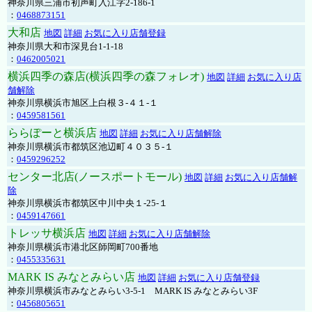
神奈川県三浦市初声町入江字2-186-1
：
0468873151
大和店
地図
詳細
お気に入り店舗登録
神奈川県大和市深見台1-1-18
：
0462005021
横浜四季の森店(横浜四季の森フォレオ)
地図
詳細
お気に入り店
舗解除
神奈川県横浜市旭区上白根３-４１-１
：
0459581561
ららぽーと横浜店
地図
詳細
お気に入り店舗解除
神奈川県横浜市都筑区池辺町４０３５-１
：
0459296252
センター北店(ノースポートモール)
地図
詳細
お気に入り店舗解
除
神奈川県横浜市都筑区中川中央１-25-１
：
0459147661
トレッサ横浜店
地図
詳細
お気に入り店舗解除
神奈川県横浜市港北区師岡町700番地
：
0455335631
MARK IS みなとみらい店
地図
詳細
お気に入り店舗登録
神奈川県横浜市みなとみらい3-5-1 MARK IS みなとみらい3F
：
0456805651