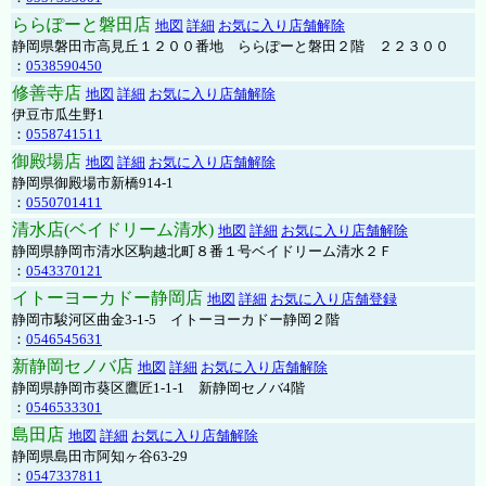
ららぽーと磐田店
地図
詳細
お気に入り店舗解除
静岡県磐田市高見丘１２００番地 ららぽーと磐田２階 ２２３００
：
0538590450
修善寺店
地図
詳細
お気に入り店舗解除
伊豆市瓜生野1
：
0558741511
御殿場店
地図
詳細
お気に入り店舗解除
静岡県御殿場市新橋914-1
：
0550701411
清水店(ベイドリーム清水)
地図
詳細
お気に入り店舗解除
静岡県静岡市清水区駒越北町８番１号ベイドリーム清水２Ｆ
：
0543370121
イトーヨーカドー静岡店
地図
詳細
お気に入り店舗登録
静岡市駿河区曲金3-1-5 イトーヨーカドー静岡２階
：
0546545631
新静岡セノバ店
地図
詳細
お気に入り店舗解除
静岡県静岡市葵区鷹匠1-1-1 新静岡セノバ4階
：
0546533301
島田店
地図
詳細
お気に入り店舗解除
静岡県島田市阿知ヶ谷63-29
：
0547337811