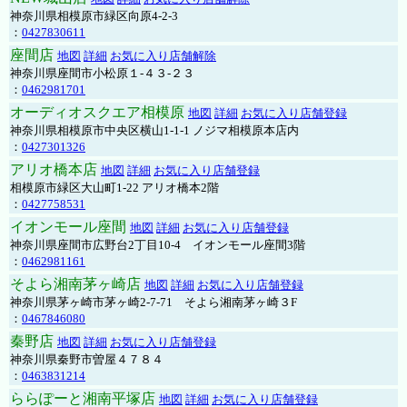
神奈川県相模原市緑区向原4-2-3
：
0427830611
座間店
地図
詳細
お気に入り店舗解除
神奈川県座間市小松原１-４３-２３
：
0462981701
オーディオスクエア相模原
地図
詳細
お気に入り店舗登録
神奈川県相模原市中央区横山1-1-1 ノジマ相模原本店内
：
0427301326
アリオ橋本店
地図
詳細
お気に入り店舗登録
相模原市緑区大山町1-22 アリオ橋本2階
：
0427758531
イオンモール座間
地図
詳細
お気に入り店舗登録
神奈川県座間市広野台2丁目10-4 イオンモール座間3階
：
0462981161
そよら湘南茅ヶ崎店
地図
詳細
お気に入り店舗登録
神奈川県茅ヶ崎市茅ヶ崎2‐7‐71 そよら湘南茅ヶ崎３F
：
0467846080
秦野店
地図
詳細
お気に入り店舗登録
神奈川県秦野市曽屋４７８４
：
0463831214
ららぽーと湘南平塚店
地図
詳細
お気に入り店舗登録