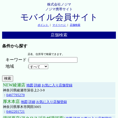
株式会社ノジマ
ノジマ携帯サイト
モバイル会員サイト
ポイント
｜
マイページ
｜
店舗検索
店舗検索
条件から探す
店名、住所等で検索できます。
キーワード
:
地域
:
NEW綾瀬店
地図
詳細
お気に入り店舗登録
神奈川県綾瀬市深谷上2-3-9
：
0467795279
厚木本店
地図
詳細
お気に入り店舗登録
神奈川県厚木市岡田3005
：
0462201721