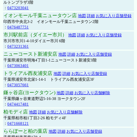
ルトンプラザ3階
：
0473203041
イオンモール千葉ニュータウン店
地図
詳細
お気に入り店舗登録
印西市中央北3-2 イオンモール千葉ニュータウン2階
：
0476487751
市川駅前店（ダイエー市川）
地図
詳細
お気に入り店舗登録
市川市市川1-4-10ダイエー市川 6階
：
0473231361
ニューコースト新浦安店
地図
詳細
お気に入り店舗登録
千葉県浦安市明海4丁目1-1ニューコースト新浦安3階
：
0473063401
トライアル西友浦安店
地図
詳細
お気に入り店舗登録
千葉県浦安市北栄1-14-1 トライアル西友浦安店3F
：
0473057661
鎌ヶ谷店(ヨークタウン)
地図
詳細
お気に入り店舗解除
千葉県鎌ヶ谷東道野辺5-16-38 ヨークタウン2F
：
0474417481
柏モディ店
地図
詳細
お気に入り店舗解除
千葉県柏市柏1丁目2-26 柏モディ4F
：
0471668121
ららぽーと柏の葉店
地図
詳細
お気に入り店舗登録