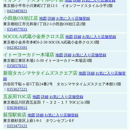
地図
詳細
お気に入り店舗登録
東京都小平市小川東町2丁目12-1 イオンフードスタイル小平2階
：
0423485821
小田急OX狛江店
地図
詳細
お気に入り店舗登録
東京都狛江市元和泉1丁目2-1小田急OX狛江店2階
：
0354977031
SOCOLA武蔵小金井クロス店
地図
詳細
お気に入り店舗登録
東京都小金井市本町6-2-30 SOCOLA武蔵小金井クロス3階
：
0423823181
イトーヨーカドー木場店
地図
詳細
お気に入り店舗登録
東京都江東区木場1-5-30 イトーヨーカドー木場店3階
：
0358578321
新宿タカシマヤタイムズスクエア店
地図
詳細
お気に入り店舗登
録
渋谷区千駄ヶ谷5丁目24番2号 タカシマヤタイムズスクエア本館11階
：
0353627221
五反田TOC店
地図
詳細
お気に入り店舗登録
東京都品川区西五反田 ７－２２－１７ TOCビル3階
：
0363846612
荻窪駅前店
地図
詳細
お気に入り店舗登録
東京都杉並区上萩1-9-1 タウンセブン６F
：
0353475121