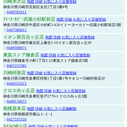
川崎水沢店
地図
詳細
お気に入り店舗登録
神奈川県川崎市宮前区水沢2丁目3番8号
：
0449781611
ｲﾄｰﾖｰｶﾄﾞｰ武蔵小杉駅前店
地図
詳細
お気に入り店舗登録
神奈川県川崎市中原区小杉町3-420イトーヨーカドー武蔵小杉駅前店5階
：
0447380611
イオン新百合ヶ丘店
地図
詳細
お気に入り店舗登録
神奈川県川崎市麻生区上麻生1-19イオン新百合ヶ丘5F
：
0449590071
東急ストア鎌倉店
地図
詳細
お気に入り店舗登録
神奈川県鎌倉市小町1丁目2-12東急ストア鎌倉店5階
：
0467237481
川崎枡形店
地図
詳細
お気に入り店舗登録
神奈川県川崎市多摩区枡形1丁目5番1号ヤオコー川崎枡形店3F
：
0449333315
クロス向ヶ丘店
地図
詳細
お気に入り店舗登録
神奈川県川崎市多摩区登戸2779-1 クロス向ヶ丘3階
：
0449118671
相模原本店
地図
詳細
お気に入り店舗解除
神奈川県相模原市横山１-１-１
：
0427531516
NEW城山店
地図
詳細
お気に入り店舗解除