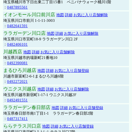
埼玉県桶川市下日出東二丁目15番1 ベニバナウォーク桶川1階
：
0487895561
イオンモール川口前川店
地図
詳細
お気に入り店舗解除
埼玉県川口市前川 1-1-11-3003
：
0482641591
ララガーデン川口店
地図
詳細
お気に入り店舗解除
埼玉県川口市宮町18-9 ララガーデン川口 2F
：
0482406101
川越西店
地図
詳細
お気に入り店舗解除
埼玉県川越市的場新町21番地10
：
0492390081
まるひろ川越店
地図
詳細
お気に入り店舗登録
川越市新富町2-6-1まるひろ川越6階
：
0492272021
ウニクス川越店
地図
詳細
お気に入り店舗解除
埼玉県川越市新宿町1-17-1 ウニクス川越2F
：
0492491551
ララガーデン春日部店
地図
詳細
お気に入り店舗登録
埼玉県春日部市南1丁目1-1 ララガーデン春日部2階
：
0487317411
ららテラス川口店
地図
詳細
お気に入り店舗登録
埼玉県川口市栄町3-5-1ららテラス川口7階