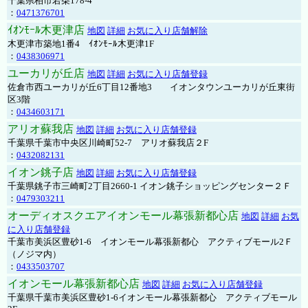
千葉県柏市若柴178-4
：
0471376701
ｲｵﾝﾓｰﾙ木更津店
地図
詳細
お気に入り店舗解除
木更津市築地1番4 ｲｵﾝﾓｰﾙ木更津1F
：
0438306971
ユーカリが丘店
地図
詳細
お気に入り店舗登録
佐倉市西ユーカリが丘6丁目12番地3 イオンタウンユーカリが丘東街
区3階
：
0434603171
アリオ蘇我店
地図
詳細
お気に入り店舗登録
千葉県千葉市中央区川崎町52-7 アリオ蘇我店２F
：
0432082131
イオン銚子店
地図
詳細
お気に入り店舗登録
千葉県銚子市三崎町2丁目2660-1 イオン銚子ショッピングセンター２Ｆ
：
0479303211
オーディオスクエアイオンモール幕張新都心店
地図
詳細
お気
に入り店舗登録
千葉市美浜区豊砂1-6 イオンモール幕張新都心 アクティブモール2Ｆ
（ノジマ内）
：
0433503707
イオンモール幕張新都心店
地図
詳細
お気に入り店舗登録
千葉県千葉市美浜区豊砂1-6イオンモール幕張新都心 アクティブモール