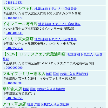
：
0488111351
大宮タカシマヤ店
地図
詳細
お気に入り店舗登録
埼玉県さいたま市大宮区大門町1-32大宮タカシマヤ５階
：
0486585871
イオンモール与野店
地図
詳細
お気に入り店舗登録
さいたま市中央区本町西5-2-9イオンモール与野2階
：
0488406331
パトリア東大宮店
地図
詳細
お気に入り店舗登録
埼玉県さいたま市見沼区春野2-7-8パトリア東大宮2F
：
0487959714
【NEW】ロッテスクエア武蔵浦和店
地図
詳細
お気に入り店舗
登録
埼玉県さいたま市南区沼影1-19-19ロッテスクエア武蔵浦和店３階
：
0000000000
マルイファミリー志木店
地図
詳細
お気に入り店舗登録
埼玉県志木市本町5-26-1 マルイファミリー志木5階
：
0484861201
草加舎人店
地図
詳細
お気に入り店舗解除
埼玉県草加市遊馬町2-1
：
0489267051
アコス草加店
地図
詳細
お気に入り店舗登録