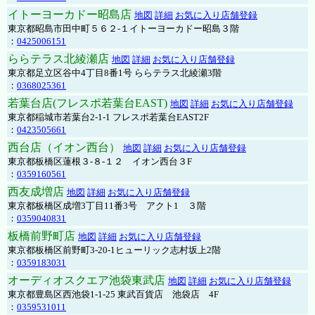
イトーヨーカドー昭島店
地図
詳細
お気に入り店舗登録
東京都昭島市田中町５６２-１イトーヨーカドー昭島３階
：
0425006151
ららテラス北綾瀬店
地図
詳細
お気に入り店舗登録
東京都足立区谷中4丁目8番1号 ららテラス北綾瀬3階
：
0368025361
若葉台店(フレスポ若葉台EAST)
地図
詳細
お気に入り店舗登録
東京都稲城市若葉台2-1-1 フレスポ若葉台EAST2F
：
0423505661
西台店（イオン西台）
地図
詳細
お気に入り店舗登録
東京都板橋区蓮根３-８-１２ イオン西台３F
：
0359160561
西友成増店
地図
詳細
お気に入り店舗登録
東京都板橋区成増3丁目11番3号 アクト1 ３階
：
0359040831
板橋前野町店
地図
詳細
お気に入り店舗登録
東京都板橋区前野町3-20-1ヒューリック志村坂上2階
：
0359183031
オーディオスクエア池袋東武店
地図
詳細
お気に入り店舗登録
東京都豊島区西池袋1-1-25 東武百貨店 池袋店 4F
：
0359531011