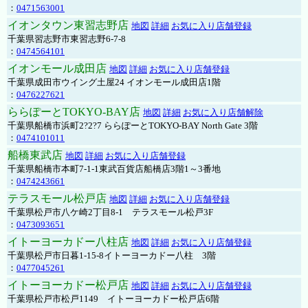
：
0471563001
イオンタウン東習志野店
地図
詳細
お気に入り店舗登録
千葉県習志野市東習志野6-7-8
：
0474564101
イオンモール成田店
地図
詳細
お気に入り店舗登録
千葉県成田市ウイング土屋24 イオンモール成田店1階
：
0476227621
ららぽーとTOKYO-BAY店
地図
詳細
お気に入り店舗解除
千葉県船橋市浜町2?2?7 ららぽーとTOKYO-BAY North Gate 3階
：
0474101011
船橋東武店
地図
詳細
お気に入り店舗登録
千葉県船橋市本町7-1-1東武百貨店船橋店3階1～3番地
：
0474243661
テラスモール松戸店
地図
詳細
お気に入り店舗登録
千葉県松戸市八ケ崎2丁目8-1 テラスモール松戸3F
：
0473093651
イトーヨーカドー八柱店
地図
詳細
お気に入り店舗登録
千葉県松戸市日暮1-15-8イトーヨーカドー八柱 3階
：
0477045261
イトーヨーカドー松戸店
地図
詳細
お気に入り店舗登録
千葉県松戸市松戸1149 イトーヨーカドー松戸店6階