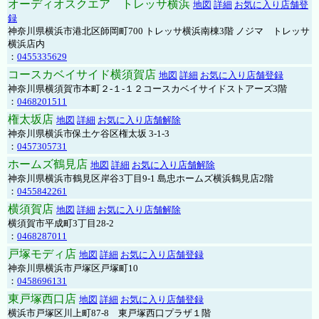
オーディオスクエア トレッサ横浜
地図
詳細
お気に入り店舗登
録
神奈川県横浜市港北区師岡町700 トレッサ横浜南棟3階 ノジマ トレッサ
横浜店内
：
0455335629
コースカベイサイド横須賀店
地図
詳細
お気に入り店舗登録
神奈川県横須賀市本町２-１-１２コースカベイサイドストアーズ3階
：
0468201511
権太坂店
地図
詳細
お気に入り店舗解除
神奈川県横浜市保土ケ谷区権太坂 3-1-3
：
0457305731
ホームズ鶴見店
地図
詳細
お気に入り店舗解除
神奈川県横浜市鶴見区岸谷3丁目9-1 島忠ホームズ横浜鶴見店2階
：
0455842261
横須賀店
地図
詳細
お気に入り店舗解除
横須賀市平成町3丁目28-2
：
0468287011
戸塚モディ店
地図
詳細
お気に入り店舗登録
神奈川県横浜市戸塚区戸塚町10
：
0458696131
東戸塚西口店
地図
詳細
お気に入り店舗登録
横浜市戸塚区川上町87-8 東戸塚西口プラザ１階