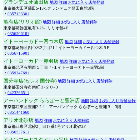
グランデュオ蒲田店
地図
詳細
お気に入り店舗登録
東京都大田区蒲田5-13-1グランデュオ蒲田東館3階
：
0357138301
亀有店(リリオ館)
地図
詳細
お気に入り店舗解除
東京都葛飾区亀有3-26-1リリオ館4F
：
0356506181
イトーヨーカドー四つ木店
地図
詳細
お気に入り店舗登録
東京都葛飾区四つ木2丁目21-1イトーヨーカドー四つ木３F
：
0356715901
イトーヨーカドー赤羽店
地図
詳細
お気に入り店舗登録
東京都北区赤羽西１丁目７-１イトーヨーカドー赤羽5階
：
0359247691
国分寺店(セレオ国分寺)
地図
詳細
お気に入り店舗解除
東京都国分寺市南町３-２０-３
：
0423266511
アーバンドック ららぽーと豊洲店
地図
詳細
お気に入り店舗登録
東京都江東区豊洲2-2-1 アーバンドック ららぽーと豊洲３ 3階
：
0351441660
アリオ北砂店
地図
詳細
お気に入り店舗解除
東京都江東区北砂2丁目17番1号アリオ北砂2F
：
0356537611
イオンフードスタイル小平店