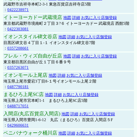
武蔵野市吉祥寺本町2-3-1 東急百貨店吉祥寺店5階
：
0422238971
イトーヨーカドー武蔵境店
地図
詳細
お気に入り店舗登録
東京都武蔵野市境南町２丁目３?６ イトーヨーカドー 武蔵境店 西館5階
：
0422303081
イオンスタイル碑文谷店
地図
詳細
お気に入り店舗登録
目黒区碑文谷４丁目１-１ イオンスタイル碑文谷7階
：
0357208661
フレル・ウィズ自由が丘店
地図
詳細
お気に入り店舗登録
東京都目黒区自由が丘１丁目６番９号
：
0357263071
イオンモール上尾店
地図
詳細
お気に入り店舗登録
埼玉県上尾市愛宕3丁目8-１号イオンモール上尾２階
：
0487790181
まるひろ上尾SC店
地図
詳細
お気に入り店舗登録
埼玉県上尾市宮本町1-1 まるひろ上尾SC店5階
：
0488717051
入間店(丸広百貨店入間店)
地図
詳細
お気に入り店舗登録
埼玉県入間市豊岡1-6-12 丸広（まるひろ）百貨店 入間店５F
：
0429606631
ベニバナウォーク桶川店
地図
詳細
お気に入り店舗登録