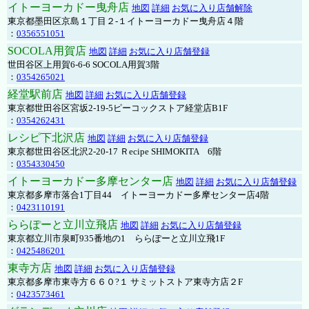
イトーヨーカドー曳舟店
地図
詳細
お気に入り店舗解除
東京都墨田区京島１丁目２-１イトーヨーカドー曳舟店４階
：
0356551051
SOCOLA用賀店
地図
詳細
お気に入り店舗登録
世田谷区上用賀6-6-6 SOCOLA用賀3階
：
0354265021
経堂駅前店
地図
詳細
お気に入り店舗登録
東京都世田谷区宮坂2-19-5ピーコックストア経堂店B1F
：
0354262431
レシピ下北沢店
地図
詳細
お気に入り店舗登録
東京都世田谷区北沢2-20-17 Ｒecipe SHIMOKITA 6階
：
0354330450
イトーヨーカドー多摩センター店
地図
詳細
お気に入り店舗登録
東京都多摩市落合1丁目44 イトーヨーカドー多摩センター店4階
：
0423110191
ららぽーと立川立飛店
地図
詳細
お気に入り店舗登録
東京都立川市泉町935番地の1 ららぽーと立川立飛1F
：
0425486201
東寺方店
地図
詳細
お気に入り店舗登録
東京都多摩市東寺方６６０?１ サミットストア東寺方店２F
：
0423573461