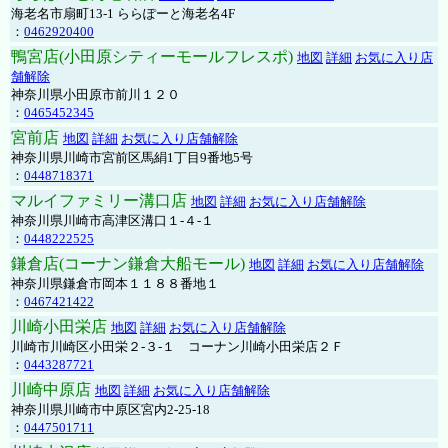
海老名市扇町13-1 ららぽーと海老名4F
：
0462920400
鴨宮店(小田原シティーモールフレスポ)
地図
詳細
お気に入り店
舗解除
神奈川県小田原市前川１２０
：
0465452345
宮前店
地図
詳細
お気に入り店舗解除
神奈川県川崎市宮前区馬絹1丁目9番地5号
：
0448718371
マルイファミリー溝口店
地図
詳細
お気に入り店舗解除
神奈川県川崎市高津区溝口１-４-１
：
0448222525
鎌倉店(コーナン鎌倉大船モール)
地図
詳細
お気に入り店舗解除
神奈川県鎌倉市岡本１１８８番地１
：
0467421422
川崎小田栄店
地図
詳細
お気に入り店舗解除
川崎市川崎区小田栄２‐３‐１ コーナン川崎小田栄店２Ｆ
：
0443287721
川崎中原店
地図
詳細
お気に入り店舗解除
神奈川県川崎市中原区宮内2-25-18
：
0447501711