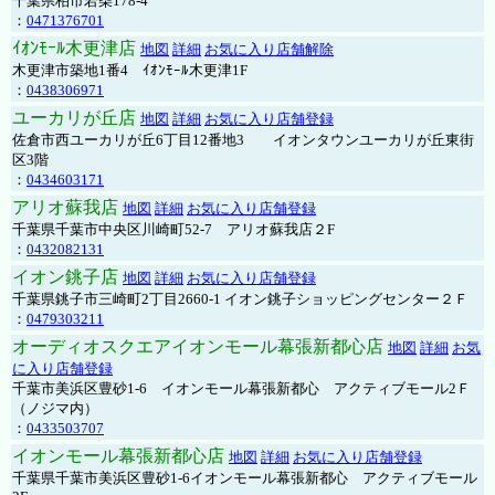
千葉県柏市若柴178-4
：
0471376701
ｲｵﾝﾓｰﾙ木更津店
地図
詳細
お気に入り店舗解除
木更津市築地1番4 ｲｵﾝﾓｰﾙ木更津1F
：
0438306971
ユーカリが丘店
地図
詳細
お気に入り店舗登録
佐倉市西ユーカリが丘6丁目12番地3 イオンタウンユーカリが丘東街
区3階
：
0434603171
アリオ蘇我店
地図
詳細
お気に入り店舗登録
千葉県千葉市中央区川崎町52-7 アリオ蘇我店２F
：
0432082131
イオン銚子店
地図
詳細
お気に入り店舗登録
千葉県銚子市三崎町2丁目2660-1 イオン銚子ショッピングセンター２Ｆ
：
0479303211
オーディオスクエアイオンモール幕張新都心店
地図
詳細
お気
に入り店舗登録
千葉市美浜区豊砂1-6 イオンモール幕張新都心 アクティブモール2Ｆ
（ノジマ内）
：
0433503707
イオンモール幕張新都心店
地図
詳細
お気に入り店舗登録
千葉県千葉市美浜区豊砂1-6イオンモール幕張新都心 アクティブモール