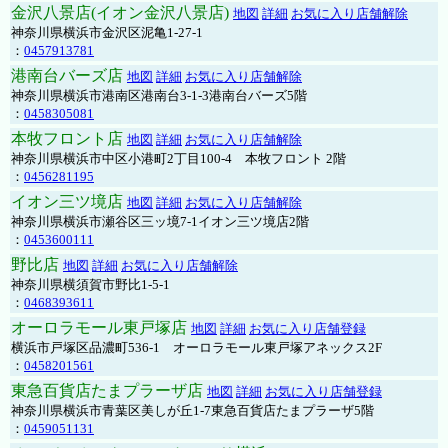
金沢八景店(イオン金沢八景店)
地図
詳細
お気に入り店舗解除
神奈川県横浜市金沢区泥亀1-27-1
：
0457913781
港南台バーズ店
地図
詳細
お気に入り店舗解除
神奈川県横浜市港南区港南台3-1-3港南台バーズ5階
：
0458305081
本牧フロント店
地図
詳細
お気に入り店舗解除
神奈川県横浜市中区小港町2丁目100-4 本牧フロント 2階
：
0456281195
イオン三ツ境店
地図
詳細
お気に入り店舗解除
神奈川県横浜市瀬谷区三ッ境7-1イオン三ツ境店2階
：
0453600111
野比店
地図
詳細
お気に入り店舗解除
神奈川県横須賀市野比1-5-1
：
0468393611
オーロラモール東戸塚店
地図
詳細
お気に入り店舗登録
横浜市戸塚区品濃町536-1 オーロラモール東戸塚アネックス2F
：
0458201561
東急百貨店たまプラーザ店
地図
詳細
お気に入り店舗登録
神奈川県横浜市青葉区美しが丘1-7東急百貨店たまプラーザ5階
：
0459051131