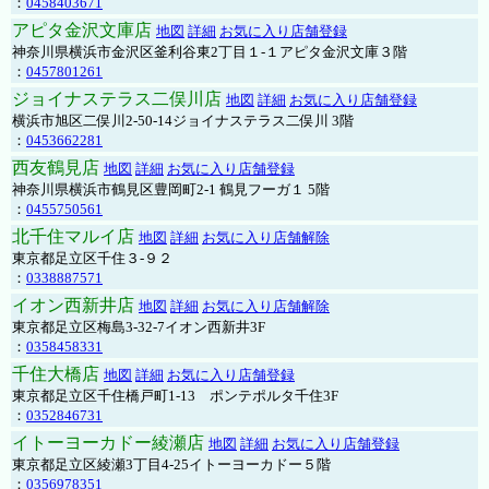
：
0458403671
アピタ金沢文庫店
地図
詳細
お気に入り店舗登録
神奈川県横浜市金沢区釜利谷東2丁目１-１アピタ金沢文庫３階
：
0457801261
ジョイナステラス二俣川店
地図
詳細
お気に入り店舗登録
横浜市旭区二俣川2-50-14ジョイナステラス二俣川 3階
：
0453662281
西友鶴見店
地図
詳細
お気に入り店舗登録
神奈川県横浜市鶴見区豊岡町2-1 鶴見フーガ１ 5階
：
0455750561
北千住マルイ店
地図
詳細
お気に入り店舗解除
東京都足立区千住３-９２
：
0338887571
イオン西新井店
地図
詳細
お気に入り店舗解除
東京都足立区梅島3-32-7イオン西新井3F
：
0358458331
千住大橋店
地図
詳細
お気に入り店舗登録
東京都足立区千住橋戸町1-13 ポンテポルタ千住3F
：
0352846731
イトーヨーカドー綾瀬店
地図
詳細
お気に入り店舗登録
東京都足立区綾瀬3丁目4-25イトーヨーカドー５階
：
0356978351