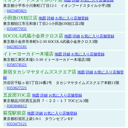
地図
詳細
お気に入り店舗登録
東京都小平市小川東町2丁目12-1 イオンフードスタイル小平2階
：
0423485821
小田急OX狛江店
地図
詳細
お気に入り店舗登録
東京都狛江市元和泉1丁目2-1小田急OX狛江店2階
：
0354977031
SOCOLA武蔵小金井クロス店
地図
詳細
お気に入り店舗登録
東京都小金井市本町6-2-30 SOCOLA武蔵小金井クロス3階
：
0423823181
イトーヨーカドー木場店
地図
詳細
お気に入り店舗登録
東京都江東区木場1-5-30 イトーヨーカドー木場店3階
：
0358578321
新宿タカシマヤタイムズスクエア店
地図
詳細
お気に入り店舗登
録
渋谷区千駄ヶ谷5丁目24番2号 タカシマヤタイムズスクエア本館11階
：
0353627221
五反田TOC店
地図
詳細
お気に入り店舗登録
東京都品川区西五反田 ７－２２－１７ TOCビル3階
：
0363846612
荻窪駅前店
地図
詳細
お気に入り店舗登録
東京都杉並区上萩1-9-1 タウンセブン６F
：
0353475121