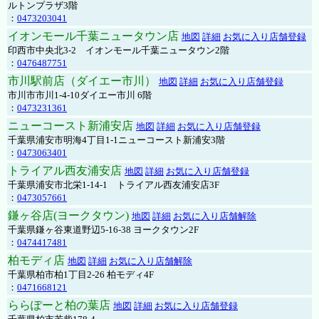
ルトンプラザ3階
：
0473203041
イオンモール千葉ニュータウン店
地図
詳細
お気に入り店舗登録
印西市中央北3-2 イオンモール千葉ニュータウン2階
：
0476487751
市川駅前店（ダイエー市川）
地図
詳細
お気に入り店舗登録
市川市市川1-4-10ダイエー市川 6階
：
0473231361
ニューコースト新浦安店
地図
詳細
お気に入り店舗登録
千葉県浦安市明海4丁目1-1ニューコースト新浦安3階
：
0473063401
トライアル西友浦安店
地図
詳細
お気に入り店舗登録
千葉県浦安市北栄1-14-1 トライアル西友浦安店3F
：
0473057661
鎌ヶ谷店(ヨークタウン)
地図
詳細
お気に入り店舗解除
千葉県鎌ヶ谷東道野辺5-16-38 ヨークタウン2F
：
0474417481
柏モディ店
地図
詳細
お気に入り店舗解除
千葉県柏市柏1丁目2-26 柏モディ4F
：
0471668121
ららぽーと柏の葉店
地図
詳細
お気に入り店舗登録