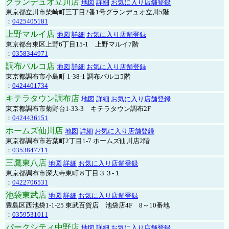
グランデュオ立川店
地図
詳細
お気に入り店舗登録
東京都立川市柴崎町三丁目2番1号グランデュオ立川5階
：
0425405181
上野マルイ店
地図
詳細
お気に入り店舗登録
東京都台東区上野6丁目15-1 上野マルイ7階
：
0358344971
調布パルコ店
地図
詳細
お気に入り店舗登録
東京都調布市小島町 1-38-1 調布パルコ5階
：
0424401734
キテラタウン調布店
地図
詳細
お気に入り店舗登録
東京都調布市菊野台1-33-3 キテラタウン調布2F
：
0424436151
ホームズ仙川店
地図
詳細
お気に入り店舗登録
東京都調布市若葉町2丁目1-7 ホームズ仙川店2階
：
0353847711
三鷹東八店
地図
詳細
お気に入り店舗登録
東京都調布市深大寺東町８丁目３３-１
：
0422706531
池袋東武店
地図
詳細
お気に入り店舗登録
豊島区西池袋1-1-25 東武百貨店 池袋店4F 8～10番地
：
0359531011
パークシティ中野店
地図
詳細
お気に入り店舗登録