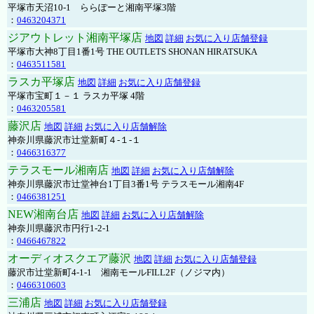
平塚市天沼10-1 ららぽーと湘南平塚3階
：
0463204371
ジアウトレット湘南平塚店
地図
詳細
お気に入り店舗登録
平塚市大神8丁目1番1号 THE OUTLETS SHONAN HIRATSUKA
：
0463511581
ラスカ平塚店
地図
詳細
お気に入り店舗登録
平塚市宝町１－１ ラスカ平塚 4階
：
0463205581
藤沢店
地図
詳細
お気に入り店舗解除
神奈川県藤沢市辻堂新町４-１-１
：
0466316377
テラスモール湘南店
地図
詳細
お気に入り店舗解除
神奈川県藤沢市辻堂神台1丁目3番1号 テラスモール湘南4F
：
0466381251
NEW湘南台店
地図
詳細
お気に入り店舗解除
神奈川県藤沢市円行1-2-1
：
0466467822
オーディオスクエア藤沢
地図
詳細
お気に入り店舗登録
藤沢市辻堂新町4-1-1 湘南モールFILL2F（ノジマ内）
：
0466310603
三浦店
地図
詳細
お気に入り店舗登録