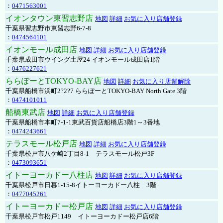
：
0471563001
イオンタウン東習志野店
地図
詳細
お気に入り店舗登録
千葉県習志野市東習志野6-7-8
：
0474564101
イオンモール成田店
地図
詳細
お気に入り店舗登録
千葉県成田市ウイング土屋24 イオンモール成田店1階
：
0476227621
ららぽーとTOKYO-BAY店
地図
詳細
お気に入り店舗解除
千葉県船橋市浜町2?2?7 ららぽーとTOKYO-BAY North Gate 3階
：
0474101011
船橋東武店
地図
詳細
お気に入り店舗登録
千葉県船橋市本町7-1-1東武百貨店船橋店3階1～3番地
：
0474243661
テラスモール松戸店
地図
詳細
お気に入り店舗登録
千葉県松戸市八ケ崎2丁目8-1 テラスモール松戸3F
：
0473093651
イトーヨーカドー八柱店
地図
詳細
お気に入り店舗登録
千葉県松戸市日暮1-15-8イトーヨーカドー八柱 3階
：
0477045261
イトーヨーカドー松戸店
地図
詳細
お気に入り店舗登録
千葉県松戸市松戸1149 イトーヨーカドー松戸店6階