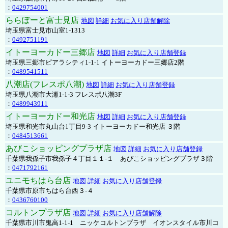
：
0429754001
ららぽーと富士見店
地図
詳細
お気に入り店舗解除
埼玉県富士見市山室1-1313
：
0492751191
イトーヨーカドー三郷店
地図
詳細
お気に入り店舗登録
埼玉県三郷市ピアラシティ1-1-1 イトーヨーカドー三郷店2階
：
0489541511
八潮店(フレスポ八潮)
地図
詳細
お気に入り店舗登録
埼玉県八潮市大瀬1-1-3 フレスポ八潮3F
：
0489943911
イトーヨーカドー和光店
地図
詳細
お気に入り店舗登録
埼玉県和光市丸山台1丁目9-3 イトーヨーカドー和光店 ３階
：
0484513661
あびこショッピングプラザ店
地図
詳細
お気に入り店舗登録
千葉県我孫子市我孫子４丁目１１-１ あびこショッピングプラザ３階
：
0471792161
ユニモちはら台店
地図
詳細
お気に入り店舗登録
千葉県市原市ちはら台西３-４
：
0436760100
コルトンプラザ店
地図
詳細
お気に入り店舗解除
千葉県市川市鬼高1-1-1 ニッケコルトンプラザ イオンスタイル市川コ