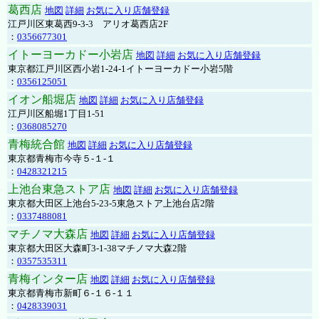
葛西店
地図
詳細
お気に入り店舗登録
江戸川区東葛西9-3-3 アリオ葛西店2F
：
0356677301
イトーヨーカドー小岩店
地図
詳細
お気に入り店舗登録
東京都江戸川区西小岩1-24-1イトーヨーカドー小岩5階
：
0356125051
イオン船堀店
地図
詳細
お気に入り店舗登録
江戸川区船堀1丁目1-51
：
0368085270
青梅統合館
地図
詳細
お気に入り店舗登録
東京都青梅市今寺５-１-１
：
0428321215
上池台東急ストア店
地図
詳細
お気に入り店舗登録
東京都大田区上池台5-23-5東急ストア上池台店2階
：
0337488081
マチノマ大森店
地図
詳細
お気に入り店舗登録
東京都大田区大森町3-1-38マチノマ大森2階
：
0357535311
青梅インター店
地図
詳細
お気に入り店舗登録
東京都青梅市新町６-１６-１１
：
0428339031