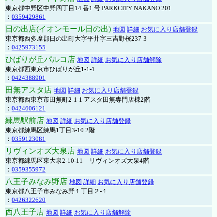
東京都中野区中野四丁目14 番1 号 PARKCITY NAKANO 201
：
0359429861
日の出店(イオンモール日の出)
地図
詳細
お気に入り店舗登録
東京都西多摩郡日の出町大字平井字三吉野桜237-3
：
0425973155
ひばりが丘パルコ店
地図
詳細
お気に入り店舗解除
東京都西東京市ひばりが丘1-1-1
：
0424388901
田無アスタ店
地図
詳細
お気に入り店舗登録
東京都西東京市田無町2-1-1 アスタ田無専門店棟2階
：
0424606121
練馬駅前店
地図
詳細
お気に入り店舗登録
東京都練馬区練馬1丁目3-10 2階
：
0359123081
リヴィンオズ大泉店
地図
詳細
お気に入り店舗登録
東京都練馬区東大泉2-10-11 リヴィンオズ大泉4階
：
0359355972
八王子みなみ野店
地図
詳細
お気に入り店舗登録
東京都八王子市みなみ野１丁目２-１
：
0426322620
西八王子店
地図
詳細
お気に入り店舗解除