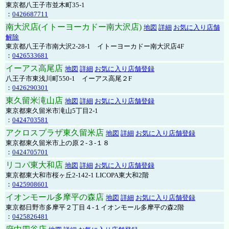
東京都八王子市並木町35-1
：
0426687711
南大沢店(イトーヨーカドー南大沢店)
地図
詳細
お気に入り店舗
解除
東京都八王子市南大沢2-28-1 イトーヨーカドー南大沢店4F
：
0426533681
イーアス高尾店
地図
詳細
お気に入り店舗登録
八王子市東浅川町550-1 イーアス高尾２F
：
0426290301
東久留米滝山店
地図
詳細
お気に入り店舗登録
東京都東久留米市滝山5丁目2-1
：
0424703581
アクロスプラザ東久留米店
地図
詳細
お気に入り店舗登録
東京都東久留米市上の原２-３-１８
：
0424705701
リコパ東大和店
地図
詳細
お気に入り店舗登録
東京都東大和市桜ヶ丘2-142-1 LICOPA東大和2階
：
0425908601
イオンモール多摩平の森店
地図
詳細
お気に入り店舗登録
東京都日野市多摩平２丁目４-１イオンモール多摩平の森2階
：
0425826481