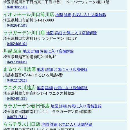
埼玉県桶川市下日出東二丁目15番1 ベニバナウォーク桶川1階
：
0487895561
イオンモール川口前川店
地図
詳細
お気に入り店舗解除
埼玉県川口市前川 1-1-11-3003
：
0482641591
ララガーデン川口店
地図
詳細
お気に入り店舗解除
埼玉県川口市宮町18-9 ララガーデン川口 2F
：
0482406101
川越西店
地図
詳細
お気に入り店舗解除
埼玉県川越市的場新町21番地10
：
0492390081
まるひろ川越店
地図
詳細
お気に入り店舗登録
川越市新富町2-6-1まるひろ川越6階
：
0492272021
ウニクス川越店
地図
詳細
お気に入り店舗解除
埼玉県川越市新宿町1-17-1 ウニクス川越2F
：
0492491551
ララガーデン春日部店
地図
詳細
お気に入り店舗登録
埼玉県春日部市南1丁目1-1 ララガーデン春日部2階
：
0487317411
ららテラス川口店
地図
詳細
お気に入り店舗登録
埼玉県川口市栄町3-5-1ららテラス川口7階