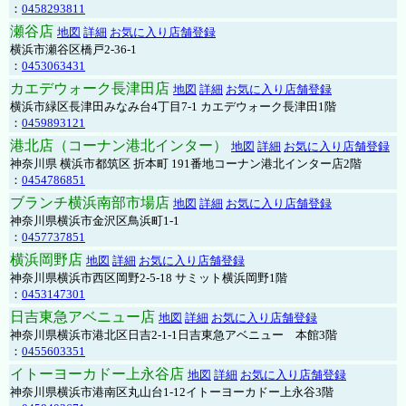
：
0458293811
瀬谷店
地図
詳細
お気に入り店舗登録
横浜市瀬谷区橋戸2-36-1
：
0453063431
カエデウォーク長津田店
地図
詳細
お気に入り店舗登録
横浜市緑区長津田みなみ台4丁目7-1 カエデウォーク長津田1階
：
0459893121
港北店（コーナン港北インター）
地図
詳細
お気に入り店舗登録
神奈川県 横浜市都筑区 折本町 191番地コーナン港北インター店2階
：
0454786851
ブランチ横浜南部市場店
地図
詳細
お気に入り店舗登録
神奈川県横浜市金沢区鳥浜町1-1
：
0457737851
横浜岡野店
地図
詳細
お気に入り店舗登録
神奈川県横浜市西区岡野2-5-18 サミット横浜岡野1階
：
0453147301
日吉東急アベニュー店
地図
詳細
お気に入り店舗登録
神奈川県横浜市港北区日吉2-1-1日吉東急アベニュー 本館3階
：
0455603351
イトーヨーカドー上永谷店
地図
詳細
お気に入り店舗登録
神奈川県横浜市港南区丸山台1-12イトーヨーカドー上永谷3階