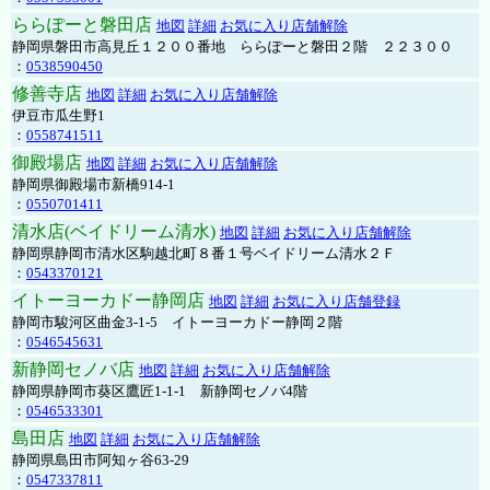
ららぽーと磐田店
地図
詳細
お気に入り店舗解除
静岡県磐田市高見丘１２００番地 ららぽーと磐田２階 ２２３００
：
0538590450
修善寺店
地図
詳細
お気に入り店舗解除
伊豆市瓜生野1
：
0558741511
御殿場店
地図
詳細
お気に入り店舗解除
静岡県御殿場市新橋914-1
：
0550701411
清水店(ベイドリーム清水)
地図
詳細
お気に入り店舗解除
静岡県静岡市清水区駒越北町８番１号ベイドリーム清水２Ｆ
：
0543370121
イトーヨーカドー静岡店
地図
詳細
お気に入り店舗登録
静岡市駿河区曲金3-1-5 イトーヨーカドー静岡２階
：
0546545631
新静岡セノバ店
地図
詳細
お気に入り店舗解除
静岡県静岡市葵区鷹匠1-1-1 新静岡セノバ4階
：
0546533301
島田店
地図
詳細
お気に入り店舗解除
静岡県島田市阿知ヶ谷63-29
：
0547337811