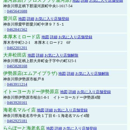
湯河原店(アクロスプラザ湯河原)
地図
詳細
お気に入り店舗登録
神奈川県足柄下郡湯河原町中央1-1617-54
：
0465641688
愛川店
地図
詳細
お気に入り店舗登録
神奈川県愛甲郡愛川町中津９７５-１
：
0462841562
本厚木ミロード店
地図
詳細
お気に入り店舗登録
厚木市中町2-2-1 本厚木ミロード2 6F
：
0462201201
大井松田店
地図
詳細
お気に入り店舗解除
神奈川県足柄上郡大井町金子字中の町325-1
：
0465828168
伊勢原店(エムアイプラザ)
地図
詳細
お気に入り店舗解除
神奈川県伊勢原市板戸８
：
0463911214
イトーヨーカドー伊勢原店
地図
詳細
お気に入り店舗登録
神奈川県伊勢原市桜台1-8-1 イトーヨーカドー伊勢原4階
：
0463920161
海老名マルイ店
地図
詳細
お気に入り店舗登録
神奈川県海老名市中央１丁目６-１海老名マルイ4階
：
0462925181
ららぽーと海老名店
地図
詳細
お気に入り店舗登録