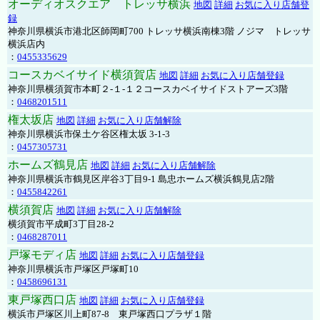
オーディオスクエア トレッサ横浜
地図
詳細
お気に入り店舗登
録
神奈川県横浜市港北区師岡町700 トレッサ横浜南棟3階 ノジマ トレッサ
横浜店内
：
0455335629
コースカベイサイド横須賀店
地図
詳細
お気に入り店舗登録
神奈川県横須賀市本町２-１-１２コースカベイサイドストアーズ3階
：
0468201511
権太坂店
地図
詳細
お気に入り店舗解除
神奈川県横浜市保土ケ谷区権太坂 3-1-3
：
0457305731
ホームズ鶴見店
地図
詳細
お気に入り店舗解除
神奈川県横浜市鶴見区岸谷3丁目9-1 島忠ホームズ横浜鶴見店2階
：
0455842261
横須賀店
地図
詳細
お気に入り店舗解除
横須賀市平成町3丁目28-2
：
0468287011
戸塚モディ店
地図
詳細
お気に入り店舗登録
神奈川県横浜市戸塚区戸塚町10
：
0458696131
東戸塚西口店
地図
詳細
お気に入り店舗登録
横浜市戸塚区川上町87-8 東戸塚西口プラザ１階