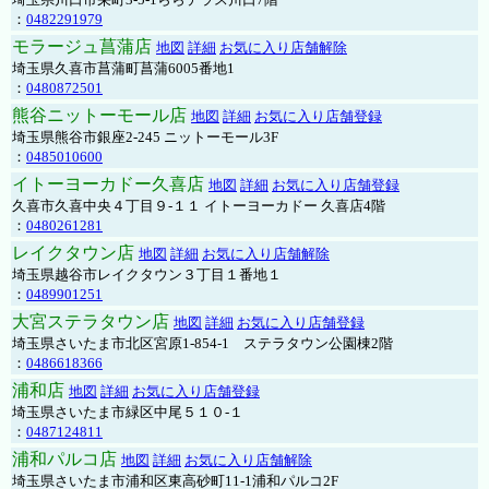
：
0482291979
モラージュ菖蒲店
地図
詳細
お気に入り店舗解除
埼玉県久喜市菖蒲町菖蒲6005番地1
：
0480872501
熊谷ニットーモール店
地図
詳細
お気に入り店舗登録
埼玉県熊谷市銀座2-245 ニットーモール3F
：
0485010600
イトーヨーカドー久喜店
地図
詳細
お気に入り店舗登録
久喜市久喜中央４丁目９-１１ イトーヨーカドー 久喜店4階
：
0480261281
レイクタウン店
地図
詳細
お気に入り店舗解除
埼玉県越谷市レイクタウン３丁目１番地１
：
0489901251
大宮ステラタウン店
地図
詳細
お気に入り店舗登録
埼玉県さいたま市北区宮原1-854-1 ステラタウン公園棟2階
：
0486618366
浦和店
地図
詳細
お気に入り店舗登録
埼玉県さいたま市緑区中尾５１０-１
：
0487124811
浦和パルコ店
地図
詳細
お気に入り店舗解除
埼玉県さいたま市浦和区東高砂町11-1浦和パルコ2F