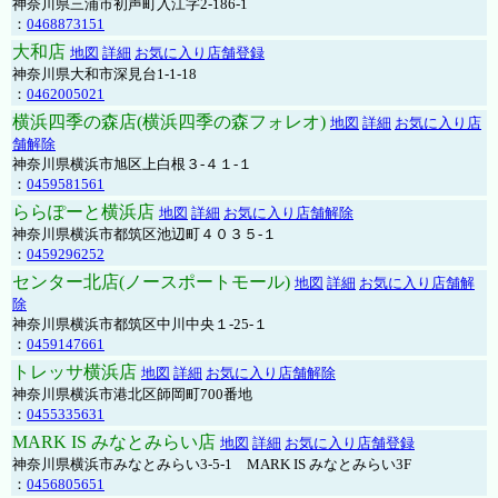
神奈川県三浦市初声町入江字2-186-1
：
0468873151
大和店
地図
詳細
お気に入り店舗登録
神奈川県大和市深見台1-1-18
：
0462005021
横浜四季の森店(横浜四季の森フォレオ)
地図
詳細
お気に入り店
舗解除
神奈川県横浜市旭区上白根３-４１-１
：
0459581561
ららぽーと横浜店
地図
詳細
お気に入り店舗解除
神奈川県横浜市都筑区池辺町４０３５-１
：
0459296252
センター北店(ノースポートモール)
地図
詳細
お気に入り店舗解
除
神奈川県横浜市都筑区中川中央１-25-１
：
0459147661
トレッサ横浜店
地図
詳細
お気に入り店舗解除
神奈川県横浜市港北区師岡町700番地
：
0455335631
MARK IS みなとみらい店
地図
詳細
お気に入り店舗登録
神奈川県横浜市みなとみらい3-5-1 MARK IS みなとみらい3F
：
0456805651