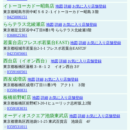
イトーヨーカドー昭島店
地図
詳細
お気に入り店舗登録
東京都昭島市田中町５６２-１イトーヨーカドー昭島３階
：
0425006151
ららテラス北綾瀬店
地図
詳細
お気に入り店舗登録
東京都足立区谷中4丁目8番1号 ららテラス北綾瀬3階
：
0368025361
若葉台店(フレスポ若葉台EAST)
地図
詳細
お気に入り店舗登録
東京都稲城市若葉台2-1-1 フレスポ若葉台EAST2F
：
0423505661
西台店（イオン西台）
地図
詳細
お気に入り店舗登録
東京都板橋区蓮根３-８-１２ イオン西台３F
：
0359160561
西友成増店
地図
詳細
お気に入り店舗登録
東京都板橋区成増3丁目11番3号 アクト1 ３階
：
0359040831
板橋前野町店
地図
詳細
お気に入り店舗登録
東京都板橋区前野町3-20-1ヒューリック志村坂上2階
：
0359183031
オーディオスクエア池袋東武店
地図
詳細
お気に入り店舗登録
東京都豊島区西池袋1-1-25 東武百貨店 池袋店 4F
：
0359531011