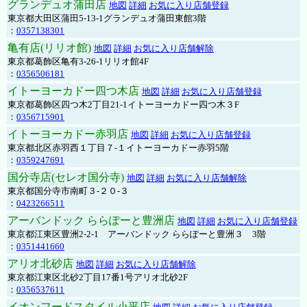
グランデュオ蒲田店
地図
詳細
お気に入り店舗登録
東京都大田区蒲田5-13-1グランデュオ蒲田東館3階
：
0357138301
亀有店(リリオ館)
地図
詳細
お気に入り店舗解除
東京都葛飾区亀有3-26-1リリオ館4F
：
0356506181
イトーヨーカドー四つ木店
地図
詳細
お気に入り店舗登録
東京都葛飾区四つ木2丁目21-1イトーヨーカドー四つ木３F
：
0356715901
イトーヨーカドー赤羽店
地図
詳細
お気に入り店舗登録
東京都北区赤羽西１丁目７-１イトーヨーカドー赤羽5階
：
0359247691
国分寺店(セレオ国分寺)
地図
詳細
お気に入り店舗解除
東京都国分寺市南町３-２０-３
：
0423266511
アーバンドック ららぽーと豊洲店
地図
詳細
お気に入り店舗登録
東京都江東区豊洲2-2-1 アーバンドック ららぽーと豊洲３ 3階
：
0351441660
アリオ北砂店
地図
詳細
お気に入り店舗解除
東京都江東区北砂2丁目17番1号アリオ北砂2F
：
0356537611
イオンフードスタイル小平店