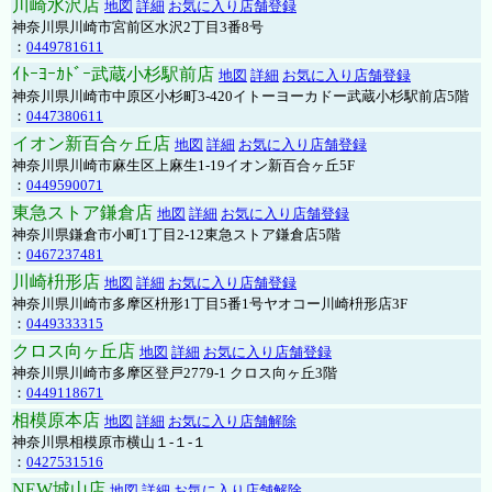
川崎水沢店
地図
詳細
お気に入り店舗登録
神奈川県川崎市宮前区水沢2丁目3番8号
：
0449781611
ｲﾄｰﾖｰｶﾄﾞｰ武蔵小杉駅前店
地図
詳細
お気に入り店舗登録
神奈川県川崎市中原区小杉町3-420イトーヨーカドー武蔵小杉駅前店5階
：
0447380611
イオン新百合ヶ丘店
地図
詳細
お気に入り店舗登録
神奈川県川崎市麻生区上麻生1-19イオン新百合ヶ丘5F
：
0449590071
東急ストア鎌倉店
地図
詳細
お気に入り店舗登録
神奈川県鎌倉市小町1丁目2-12東急ストア鎌倉店5階
：
0467237481
川崎枡形店
地図
詳細
お気に入り店舗登録
神奈川県川崎市多摩区枡形1丁目5番1号ヤオコー川崎枡形店3F
：
0449333315
クロス向ヶ丘店
地図
詳細
お気に入り店舗登録
神奈川県川崎市多摩区登戸2779-1 クロス向ヶ丘3階
：
0449118671
相模原本店
地図
詳細
お気に入り店舗解除
神奈川県相模原市横山１-１-１
：
0427531516
NEW城山店
地図
詳細
お気に入り店舗解除