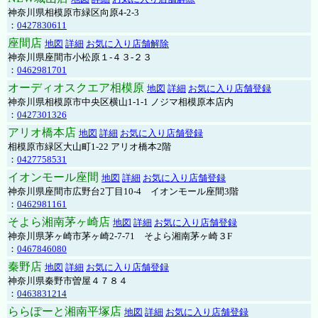
神奈川県相模原市緑区向原4-2-3
：
0427830611
座間店
地図
詳細
お気に入り店舗解除
神奈川県座間市小松原１-４３-２３
：
0462981701
オーディオスクエア相模原
地図
詳細
お気に入り店舗登録
神奈川県相模原市中央区横山1-1-1 ノジマ相模原本店内
：
0427301326
アリオ橋本店
地図
詳細
お気に入り店舗登録
相模原市緑区大山町1-22 アリオ橋本2階
：
0427758531
イオンモール座間
地図
詳細
お気に入り店舗登録
神奈川県座間市広野台2丁目10-4 イオンモール座間3階
：
0462981161
そよら湘南茅ヶ崎店
地図
詳細
お気に入り店舗登録
神奈川県茅ヶ崎市茅ヶ崎2‐7‐71 そよら湘南茅ヶ崎３F
：
0467846080
秦野店
地図
詳細
お気に入り店舗登録
神奈川県秦野市曽屋４７８４
：
0463831214
ららぽーと湘南平塚店
地図
詳細
お気に入り店舗登録