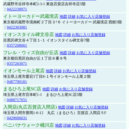
武蔵野市吉祥寺本町2-3-1 東急百貨店吉祥寺店5階
：
0422238971
イトーヨーカドー武蔵境店
地図
詳細
お気に入り店舗登録
東京都武蔵野市境南町２丁目３?６ イトーヨーカドー 武蔵境店 西館5階
：
0422303081
イオンスタイル碑文谷店
地図
詳細
お気に入り店舗登録
目黒区碑文谷４丁目１-１ イオンスタイル碑文谷7階
：
0357208661
フレル・ウィズ自由が丘店
地図
詳細
お気に入り店舗登録
東京都目黒区自由が丘１丁目６番９号
：
0357263071
イオンモール上尾店
地図
詳細
お気に入り店舗登録
埼玉県上尾市愛宕3丁目8-１号イオンモール上尾２階
：
0487790181
まるひろ上尾SC店
地図
詳細
お気に入り店舗登録
埼玉県上尾市宮本町1-1 まるひろ上尾SC店5階
：
0488717051
入間店(丸広百貨店入間店)
地図
詳細
お気に入り店舗登録
埼玉県入間市豊岡1-6-12 丸広（まるひろ）百貨店 入間店５F
：
0429606631
ベニバナウォーク桶川店
地図
詳細
お気に入り店舗登録