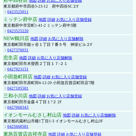
府中四谷店
地図
詳細
お気に入り店舗登録
東京都府中市四谷5-23-12 府中四谷SC２F
：
0423525011
ミッテン府中店
地図
詳細
お気に入り店舗登録
東京都府中市宮町1-41-2 ミッテン府中5階
：
0423525220
NEW鶴川店
地図
詳細
お気に入り店舗解除
東京都町田市能ヶ谷１丁目７番５号 神栄ビル２F
：
0427376031
忠生店
地図
詳細
お気に入り店舗解除
東京都町田市木曽西２丁目１７-２１
：
0427923151
小田急町田店
地図
詳細
お気に入り店舗登録
東京都町田市原町田6-12-20 小田急百貨店町田店7階
：
0427105581
三和小川店
地図
詳細
お気に入り店舗登録
東京都町田市金森４丁目１?２ 2F
：
0427068343
イオンモールむさし村山店
地図
詳細
お気に入り店舗解除
東京都武蔵村山市榎1丁目1-3 イオンモールむさし村山3F
：
0425668581
東急百貨店吉祥寺店
地図
詳細
お気に入り店舗登録