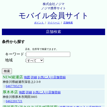
株式会社ノジマ
ノジマ携帯サイト
モバイル会員サイト
ポイント
｜
マイページ
｜
店舗検索
店舗検索
条件から探す
店名、住所等で検索できます。
キーワード
:
地域
:
NEW綾瀬店
地図
詳細
お気に入り店舗登録
神奈川県綾瀬市深谷上2-3-9
：
0467795279
厚木本店
地図
詳細
お気に入り店舗登録
神奈川県厚木市岡田3005
：
0462201721