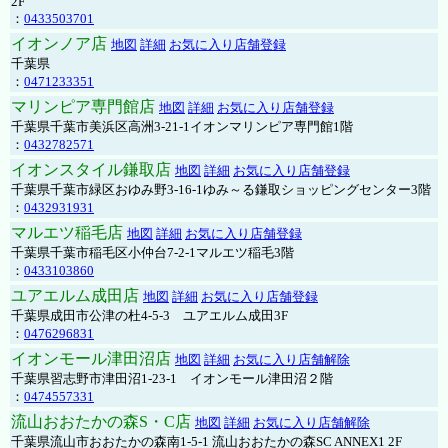
2F
：
0433503701
イオンノア店
地図
詳細
お気に入り店舗登録
千葉県
：
0471233351
マリンピア専門館店
地図
詳細
お気に入り店舗登録
千葉県千葉市美浜区高洲3-21-1イオンマリンピア専門館1階
：
0432782571
イオンスタイル鎌取店
地図
詳細
お気に入り店舗登録
千葉県千葉市緑区おゆみ野3-16-1ゆみ～る鎌取ショッピングセンター3階
：
0432931931
マルエツ稲毛店
地図
詳細
お気に入り店舗登録
千葉県千葉市稲毛区小仲台7-2-1マルエツ稲毛3階
：
0433103860
ユアエルム成田店
地図
詳細
お気に入り店舗登録
千葉県成田市公津の杜4-5-3 ユアエルム成田3F
：
0476296831
イオンモール津田沼店
地図
詳細
お気に入り店舗解除
千葉県習志野市津田沼1-23-1 イオンモール津田沼２階
：
0474557331
流山おおたかの森S・C店
地図
詳細
お気に入り店舗解除
千葉県流山市おおたかの森南1-5-1 流山おおたかの森SC ANNEX1 2F