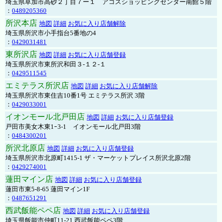
埼玉県草加市高砂２丁目７ー１ アコスショッピングセンター南館５階
：
0489205360
所沢本店
地図
詳細
お気に入り店舗解除
埼玉県所沢市小手指台5番地の4
：
0429031481
東所沢店
地図
詳細
お気に入り店舗登録
埼玉県所沢市東所沢和田３-１２-１
：
0429511545
エミテラス所沢店
地図
詳細
お気に入り店舗解除
埼玉県所沢市東住吉10番1号 エミテラス所沢 3階
：
0429033001
イオンモール北戸田店
地図
詳細
お気に入り店舗登録
戸田市美女木東1ｰ3‐1 イオンモール北戸田3階
：
0484300201
所沢北原店
地図
詳細
お気に入り店舗登録
埼玉県所沢市北原町1415-1 ザ・マーケットプレイス所沢北原2階
：
0429274001
蓮田マイン店
地図
詳細
お気に入り店舗登録
蓮田市東5-8-65 蓮田マイン1F
：
0487651291
西武飯能ペペ店
地図
詳細
お気に入り店舗登録
埼玉県飯能市仲町11-21 西武飯能ペペ3階