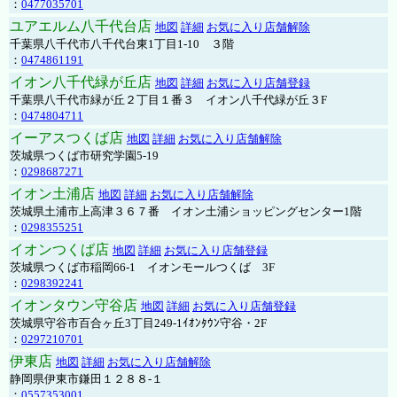
：
0477035701
ユアエルム八千代台店
地図
詳細
お気に入り店舗解除
千葉県八千代市八千代台東1丁目1-10 ３階
：
0474861191
イオン八千代緑が丘店
地図
詳細
お気に入り店舗登録
千葉県八千代市緑が丘２丁目１番３ イオン八千代緑が丘３F
：
0474804711
イーアスつくば店
地図
詳細
お気に入り店舗解除
茨城県つくば市研究学園5-19
：
0298687271
イオン土浦店
地図
詳細
お気に入り店舗解除
茨城県土浦市上高津３６７番 イオン土浦ショッピングセンター1階
：
0298355251
イオンつくば店
地図
詳細
お気に入り店舗登録
茨城県つくば市稲岡66-1 イオンモールつくば 3F
：
0298392241
イオンタウン守谷店
地図
詳細
お気に入り店舗登録
茨城県守谷市百合ヶ丘3丁目249-1ｲｵﾝﾀｳﾝ守谷・2F
：
0297210701
伊東店
地図
詳細
お気に入り店舗解除
静岡県伊東市鎌田１２８８-１
：
0557353001