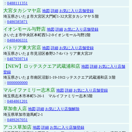
：
0488111351
大宮タカシマヤ店
地図
詳細
お気に入り店舗登録
埼玉県さいたま市大宮区大門町1-32大宮タカシマヤ５階
：
0486585871
イオンモール与野店
地図
詳細
お気に入り店舗登録
さいたま市中央区本町西5-2-9イオンモール与野2階
：
0488406331
パトリア東大宮店
地図
詳細
お気に入り店舗登録
埼玉県さいたま市見沼区春野2-7-8パトリア東大宮2F
：
0487959714
【NEW】ロッテスクエア武蔵浦和店
地図
詳細
お気に入り店舗
登録
埼玉県さいたま市南区沼影1-19-19ロッテスクエア武蔵浦和店３階
：
0000000000
マルイファミリー志木店
地図
詳細
お気に入り店舗登録
埼玉県志木市本町5-26-1 マルイファミリー志木5階
：
0484861201
草加舎人店
地図
詳細
お気に入り店舗解除
埼玉県草加市遊馬町2-1
：
0489267051
アコス草加店
地図
詳細
お気に入り店舗登録