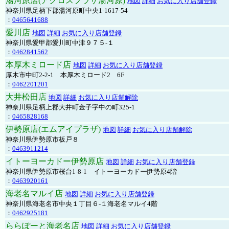
湯河原店(アクロスプラザ湯河原)
地図
詳細
お気に入り店舗登録
神奈川県足柄下郡湯河原町中央1-1617-54
：
0465641688
愛川店
地図
詳細
お気に入り店舗登録
神奈川県愛甲郡愛川町中津９７５-１
：
0462841562
本厚木ミロード店
地図
詳細
お気に入り店舗登録
厚木市中町2-2-1 本厚木ミロード2 6F
：
0462201201
大井松田店
地図
詳細
お気に入り店舗解除
神奈川県足柄上郡大井町金子字中の町325-1
：
0465828168
伊勢原店(エムアイプラザ)
地図
詳細
お気に入り店舗解除
神奈川県伊勢原市板戸８
：
0463911214
イトーヨーカドー伊勢原店
地図
詳細
お気に入り店舗登録
神奈川県伊勢原市桜台1-8-1 イトーヨーカドー伊勢原4階
：
0463920161
海老名マルイ店
地図
詳細
お気に入り店舗登録
神奈川県海老名市中央１丁目６-１海老名マルイ4階
：
0462925181
ららぽーと海老名店
地図
詳細
お気に入り店舗登録