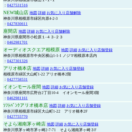
：
0427531516
NEW城山店
地図
詳細
お気に入り店舗解除
神奈川県相模原市緑区向原4-2-3
：
0427830611
座間店
地図
詳細
お気に入り店舗解除
神奈川県座間市小松原１-４３-２３
：
0462981701
オーディオスクエア相模原
地図
詳細
お気に入り店舗登録
神奈川県相模原市中央区横山1-1-1 ノジマ相模原本店内
：
0427301326
アリオ橋本店
地図
詳細
お気に入り店舗登録
相模原市緑区大山町1-22 アリオ橋本2階
：
0427758531
イオンモール座間
地図
詳細
お気に入り店舗登録
神奈川県座間市広野台2丁目10-4 イオンモール座間3階
：
0462981161
ｿﾌﾄﾊﾞﾝｸアリオ橋本店
地図
詳細
お気に入り店舗登録
神奈川県相模原市緑区大山町1-22 アリオ橋本2F
：
0427755770
そよら湘南茅ヶ崎店
地図
詳細
お気に入り店舗登録
神奈川県茅ヶ崎市茅ヶ崎2‐7‐71 そよら湘南茅ヶ崎３F