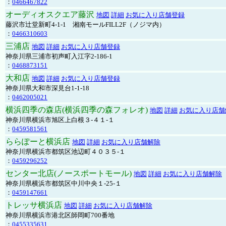
：
0466467822
オーディオスクエア藤沢
地図
詳細
お気に入り店舗登録
藤沢市辻堂新町4-1-1 湘南モールFILL2F（ノジマ内）
：
0466310603
三浦店
地図
詳細
お気に入り店舗登録
神奈川県三浦市初声町入江字2-186-1
：
0468873151
大和店
地図
詳細
お気に入り店舗登録
神奈川県大和市深見台1-1-18
：
0462005021
横浜四季の森店(横浜四季の森フォレオ)
地図
詳細
お気に入り店舗
神奈川県横浜市旭区上白根３-４１-１
：
0459581561
ららぽーと横浜店
地図
詳細
お気に入り店舗解除
神奈川県横浜市都筑区池辺町４０３５-１
：
0459296252
センター北店(ノースポートモール)
地図
詳細
お気に入り店舗解除
神奈川県横浜市都筑区中川中央１-25-１
：
0459147661
トレッサ横浜店
地図
詳細
お気に入り店舗解除
神奈川県横浜市港北区師岡町700番地
：
0455335631