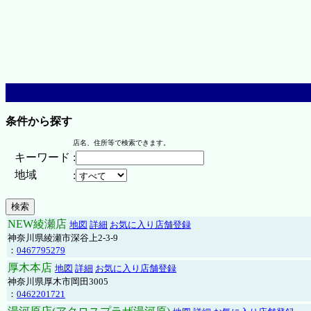
条件から探す
店名、住所等で検索できます。
キーワード
:
地域
:
NEW綾瀬店
地図
詳細
お気に入り店舗登録
神奈川県綾瀬市深谷上2-3-9
：
0467795279
厚木本店
地図
詳細
お気に入り店舗登録
神奈川県厚木市岡田3005
：
0462201721