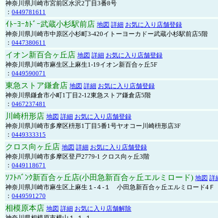
神奈川県川崎市宮前区水沢2丁目3番8号
：
0449781611
ｲﾄｰﾖｰｶﾄﾞｰ武蔵小杉駅前店
地図
詳細
お気に入り店舗登録
神奈川県川崎市中原区小杉町3-420イトーヨーカドー武蔵小杉駅前店5階
：
0447380611
イオン新百合ヶ丘店
地図
詳細
お気に入り店舗登録
神奈川県川崎市麻生区上麻生1-19イオン新百合ヶ丘5F
：
0449590071
東急ストア鎌倉店
地図
詳細
お気に入り店舗登録
神奈川県鎌倉市小町1丁目2-12東急ストア鎌倉店5階
：
0467237481
川崎枡形店
地図
詳細
お気に入り店舗登録
神奈川県川崎市多摩区枡形1丁目5番1号ヤオコー川崎枡形店3F
：
0449333315
クロス向ヶ丘店
地図
詳細
お気に入り店舗登録
神奈川県川崎市多摩区登戸2779-1 クロス向ヶ丘3階
：
0449118671
ｿﾌﾄﾊﾞﾝｸ新百合ヶ丘店(小田急新百合ヶ丘エルミロード)
地図
詳
神奈川県川崎市麻生区上麻生１-４-１ 小田急新百合ヶ丘エルミロード4Ｆ
：
0449591270
相模原本店
地図
詳細
お気に入り店舗解除
神奈川県相模原市横山１-１-１