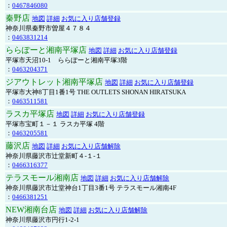
：
0467846080
秦野店
地図
詳細
お気に入り店舗登録
神奈川県秦野市曽屋４７８４
：
0463831214
ららぽーと湘南平塚店
地図
詳細
お気に入り店舗登録
平塚市天沼10-1 ららぽーと湘南平塚3階
：
0463204371
ジアウトレット湘南平塚店
地図
詳細
お気に入り店舗登録
平塚市大神8丁目1番1号 THE OUTLETS SHONAN HIRATSUKA
：
0463511581
ラスカ平塚店
地図
詳細
お気に入り店舗登録
平塚市宝町１－１ ラスカ平塚 4階
：
0463205581
藤沢店
地図
詳細
お気に入り店舗解除
神奈川県藤沢市辻堂新町４-１-１
：
0466316377
テラスモール湘南店
地図
詳細
お気に入り店舗解除
神奈川県藤沢市辻堂神台1丁目3番1号 テラスモール湘南4F
：
0466381251
NEW湘南台店
地図
詳細
お気に入り店舗解除
神奈川県藤沢市円行1-2-1