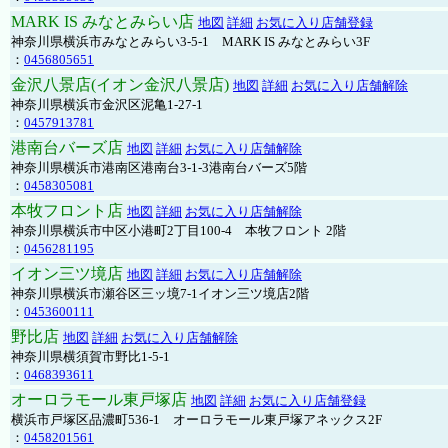
MARK IS みなとみらい店
地図
詳細
お気に入り店舗登録
神奈川県横浜市みなとみらい3-5-1 MARK IS みなとみらい3F
：
0456805651
金沢八景店(イオン金沢八景店)
地図
詳細
お気に入り店舗解除
神奈川県横浜市金沢区泥亀1-27-1
：
0457913781
港南台バーズ店
地図
詳細
お気に入り店舗解除
神奈川県横浜市港南区港南台3-1-3港南台バーズ5階
：
0458305081
本牧フロント店
地図
詳細
お気に入り店舗解除
神奈川県横浜市中区小港町2丁目100-4 本牧フロント 2階
：
0456281195
イオン三ツ境店
地図
詳細
お気に入り店舗解除
神奈川県横浜市瀬谷区三ッ境7-1イオン三ツ境店2階
：
0453600111
野比店
地図
詳細
お気に入り店舗解除
神奈川県横須賀市野比1-5-1
：
0468393611
オーロラモール東戸塚店
地図
詳細
お気に入り店舗登録
横浜市戸塚区品濃町536-1 オーロラモール東戸塚アネックス2F
：
0458201561