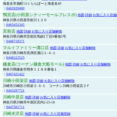
海老名市扇町13-1 ららぽーと海老名4F
：
0462920400
鴨宮店(小田原シティーモールフレスポ)
地図
詳細
お気に入り店舗
神奈川県小田原市前川１２０
：
0465452345
宮前店
地図
詳細
お気に入り店舗解除
神奈川県川崎市宮前区馬絹1丁目9番地5号
：
0448718371
マルイファミリー溝口店
地図
詳細
お気に入り店舗解除
神奈川県川崎市高津区溝口１-４-１
：
0448222525
鎌倉店(コーナン鎌倉大船モール)
地図
詳細
お気に入り店舗解除
神奈川県鎌倉市岡本１１８８番地１
：
0467421422
川崎小田栄店
地図
詳細
お気に入り店舗解除
川崎市川崎区小田栄２‐３‐１ コーナン川崎小田栄店２Ｆ
：
0443287721
川崎中原店
地図
詳細
お気に入り店舗解除
神奈川県川崎市中原区宮内2-25-18
：
0447501711
川崎水沢店
地図
詳細
お気に入り店舗登録