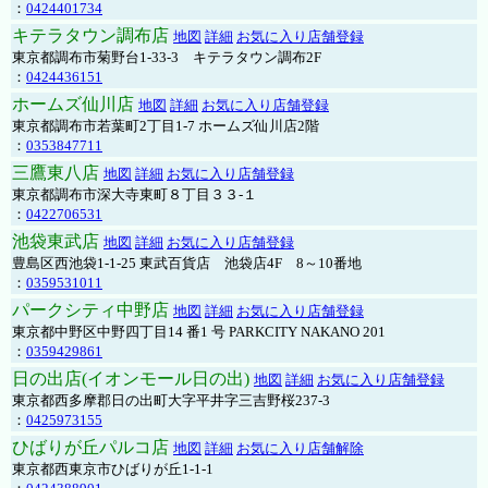
：
0424401734
キテラタウン調布店
地図
詳細
お気に入り店舗登録
東京都調布市菊野台1-33-3 キテラタウン調布2F
：
0424436151
ホームズ仙川店
地図
詳細
お気に入り店舗登録
東京都調布市若葉町2丁目1-7 ホームズ仙川店2階
：
0353847711
三鷹東八店
地図
詳細
お気に入り店舗登録
東京都調布市深大寺東町８丁目３３-１
：
0422706531
池袋東武店
地図
詳細
お気に入り店舗登録
豊島区西池袋1-1-25 東武百貨店 池袋店4F 8～10番地
：
0359531011
パークシティ中野店
地図
詳細
お気に入り店舗登録
東京都中野区中野四丁目14 番1 号 PARKCITY NAKANO 201
：
0359429861
日の出店(イオンモール日の出)
地図
詳細
お気に入り店舗登録
東京都西多摩郡日の出町大字平井字三吉野桜237-3
：
0425973155
ひばりが丘パルコ店
地図
詳細
お気に入り店舗解除
東京都西東京市ひばりが丘1-1-1