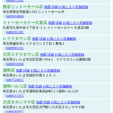
：
0480872501
熊谷ニットーモール店
地図
詳細
お気に入り店舗登録
埼玉県熊谷市銀座2-245 ニットーモール3F
：
0485010600
イトーヨーカドー久喜店
地図
詳細
お気に入り店舗登録
久喜市久喜中央４丁目９-１１ イトーヨーカドー 久喜店4階
：
0480261281
レイクタウン店
地図
詳細
お気に入り店舗解除
埼玉県越谷市レイクタウン３丁目１番地１
：
0489901251
大宮ステラタウン店
地図
詳細
お気に入り店舗登録
埼玉県さいたま市北区宮原1-854-1 ステラタウン公園棟2階
：
0486618366
浦和店
地図
詳細
お気に入り店舗登録
埼玉県さいたま市緑区中尾５１０-１
：
0487124811
浦和パルコ店
地図
詳細
お気に入り店舗解除
埼玉県さいたま市浦和区東高砂町11-1浦和パルコ2F
：
0488111351
大宮タカシマヤ店
地図
詳細
お気に入り店舗登録
埼玉県さいたま市大宮区大門町1-32大宮タカシマヤ５階
：
0486585871