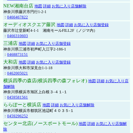
NEW湘南台店
地図
詳細
お気に入り店舗解除
神奈川県藤沢市円行1-2-1
：
0466467822
オーディオスクエア藤沢
地図
詳細
お気に入り店舗登録
藤沢市辻堂新町4-1-1 湘南モールFILL2F（ノジマ内）
：
0466310603
三浦店
地図
詳細
お気に入り店舗登録
神奈川県三浦市初声町入江字2-186-1
：
0468873151
大和店
地図
詳細
お気に入り店舗登録
神奈川県大和市深見台1-1-18
：
0462005021
横浜四季の森店(横浜四季の森フォレオ)
地図
詳細
お気に入り店
舗解除
神奈川県横浜市旭区上白根３-４１-１
：
0459581561
ららぽーと横浜店
地図
詳細
お気に入り店舗解除
神奈川県横浜市都筑区池辺町４０３５-１
：
0459296252
センター北店(ノースポートモール)
地図
詳細
お気に入り店舗解
除