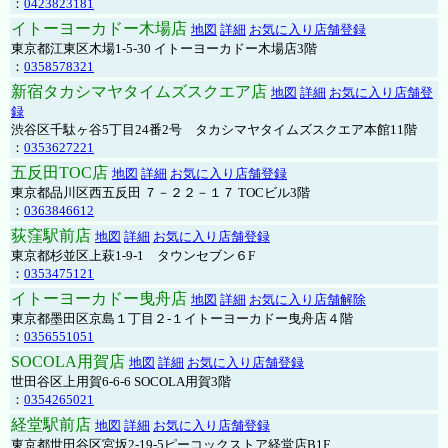
：
0423823181
イトーヨーカドー木場店
地図
詳細
お気に入り店舗登録
東京都江東区木場1-5-30 イトーヨーカドー木場店3階
：
0358578321
新宿タカシマヤタイムズスクエア店
地図
詳細
お気に入り店舗登
録
渋谷区千駄ヶ谷5丁目24番2号 タカシマヤタイムズスクエア本館11階
：
0353627221
五反田TOC店
地図
詳細
お気に入り店舗登録
東京都品川区西五反田 ７－２２－１７ TOCビル3階
：
0363846612
荻窪駅前店
地図
詳細
お気に入り店舗登録
東京都杉並区上萩1-9-1 タウンセブン６F
：
0353475121
イトーヨーカドー曳舟店
地図
詳細
お気に入り店舗解除
東京都墨田区京島１丁目２-１イトーヨーカドー曳舟店４階
：
0356551051
SOCOLA用賀店
地図
詳細
お気に入り店舗登録
世田谷区上用賀6-6-6 SOCOLA用賀3階
：
0354265021
経堂駅前店
地図
詳細
お気に入り店舗登録
東京都世田谷区宮坂2-19-5ピーコックストア経堂店B1F