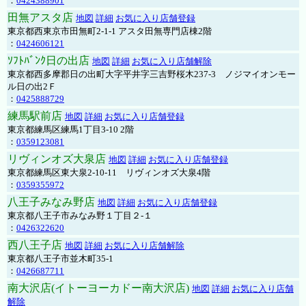
：
0424388901
田無アスタ店
地図
詳細
お気に入り店舗登録
東京都西東京市田無町2-1-1 アスタ田無専門店棟2階
：
0424606121
ｿﾌﾄﾊﾞﾝｸ日の出店
地図
詳細
お気に入り店舗解除
東京都西多摩郡日の出町大字平井字三吉野桜木237-3 ノジマイオンモー
ル日の出2Ｆ
：
0425888729
練馬駅前店
地図
詳細
お気に入り店舗登録
東京都練馬区練馬1丁目3-10 2階
：
0359123081
リヴィンオズ大泉店
地図
詳細
お気に入り店舗登録
東京都練馬区東大泉2-10-11 リヴィンオズ大泉4階
：
0359355972
八王子みなみ野店
地図
詳細
お気に入り店舗登録
東京都八王子市みなみ野１丁目２-１
：
0426322620
西八王子店
地図
詳細
お気に入り店舗解除
東京都八王子市並木町35-1
：
0426687711
南大沢店(イトーヨーカドー南大沢店)
地図
詳細
お気に入り店舗
解除