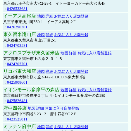
東京都八王子市南大沢2-28-1 イトーヨーカドー南大沢店4F
：
0426533681
イーアス高尾店
地図
詳細
お気に入り店舗登録
八王子市東浅川町550-1 イーアス高尾２F
：
0426290301
東久留米滝山店
地図
詳細
お気に入り店舗登録
東京都東久留米市滝山5丁目2-1
：
0424703581
アクロスプラザ東久留米店
地図
詳細
お気に入り店舗登録
東京都東久留米市上の原２-３-１８
：
0424705701
リコパ東大和店
地図
詳細
お気に入り店舗登録
東京都東大和市桜ヶ丘2-142-1 LICOPA東大和2階
：
0425908601
イオンモール多摩平の森店
地図
詳細
お気に入り店舗登録
東京都日野市多摩平２丁目４-１イオンモール多摩平の森2階
：
0425826481
府中四谷店
地図
詳細
お気に入り店舗登録
東京都府中市四谷5-23-12 府中四谷SC２F
：
0423525011
ミッテン府中店
地図
詳細
お気に入り店舗登録