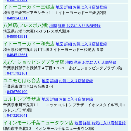
イトーヨーカドー三郷店
地図
詳細
お気に入り店舗登録
埼玉県三郷市ピアラシティ1-1-1 イトーヨーカドー三郷店2階
：
0489541511
八潮店(フレスポ八潮)
地図
詳細
お気に入り店舗登録
埼玉県八潮市大瀬1-1-3 フレスポ八潮3F
：
0489943911
イトーヨーカドー和光店
地図
詳細
お気に入り店舗登録
埼玉県和光市丸山台1丁目9-3 イトーヨーカドー和光店 ３階
：
0484513661
あびこショッピングプラザ店
地図
詳細
お気に入り店舗登録
千葉県我孫子市我孫子４丁目１１-１ あびこショッピングプラザ３階
：
0471792161
ユニモちはら台店
地図
詳細
お気に入り店舗登録
千葉県市原市ちはら台西３-４
：
0436760100
コルトンプラザ店
地図
詳細
お気に入り店舗解除
千葉県市川市鬼高1-1-1 ニッケコルトンプラザ イオンスタイル市川コ
ルトンプラザ3階
：
0473203041
イオンモール千葉ニュータウン店
地図
詳細
お気に入り店舗登録
印西市中央北3-2 イオンモール千葉ニュータウン2階