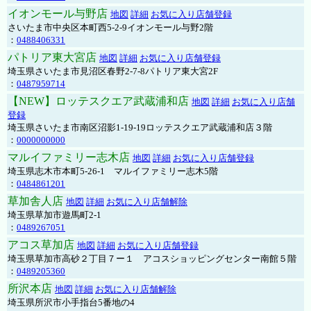
イオンモール与野店
地図
詳細
お気に入り店舗登録
さいたま市中央区本町西5-2-9イオンモール与野2階
：
0488406331
パトリア東大宮店
地図
詳細
お気に入り店舗登録
埼玉県さいたま市見沼区春野2-7-8パトリア東大宮2F
：
0487959714
【NEW】ロッテスクエア武蔵浦和店
地図
詳細
お気に入り店舗
登録
埼玉県さいたま市南区沼影1-19-19ロッテスクエア武蔵浦和店３階
：
0000000000
マルイファミリー志木店
地図
詳細
お気に入り店舗登録
埼玉県志木市本町5-26-1 マルイファミリー志木5階
：
0484861201
草加舎人店
地図
詳細
お気に入り店舗解除
埼玉県草加市遊馬町2-1
：
0489267051
アコス草加店
地図
詳細
お気に入り店舗登録
埼玉県草加市高砂２丁目７ー１ アコスショッピングセンター南館５階
：
0489205360
所沢本店
地図
詳細
お気に入り店舗解除
埼玉県所沢市小手指台5番地の4