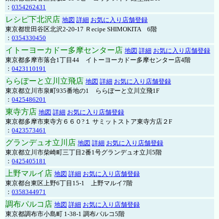
：
0354262431
レシピ下北沢店
地図
詳細
お気に入り店舗登録
東京都世田谷区北沢2-20-17 Ｒecipe SHIMOKITA 6階
：
0354330450
イトーヨーカドー多摩センター店
地図
詳細
お気に入り店舗登録
東京都多摩市落合1丁目44 イトーヨーカドー多摩センター店4階
：
0423110191
ららぽーと立川立飛店
地図
詳細
お気に入り店舗登録
東京都立川市泉町935番地の1 ららぽーと立川立飛1F
：
0425486201
東寺方店
地図
詳細
お気に入り店舗登録
東京都多摩市東寺方６６０?１ サミットストア東寺方店２F
：
0423573461
グランデュオ立川店
地図
詳細
お気に入り店舗登録
東京都立川市柴崎町三丁目2番1号グランデュオ立川5階
：
0425405181
上野マルイ店
地図
詳細
お気に入り店舗登録
東京都台東区上野6丁目15-1 上野マルイ7階
：
0358344971
調布パルコ店
地図
詳細
お気に入り店舗登録
東京都調布市小島町 1-38-1 調布パルコ5階