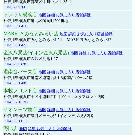
神奈川県横浜市都筑区中川中央１-25-１
：
0459147661
トレッサ横浜店
地図
詳細
お気に入り店舗解除
神奈川県横浜市港北区師岡町700番地
：
0455335631
MARK IS みなとみらい店
地図
詳細
お気に入り店舗登録
神奈川県横浜市みなとみらい3-5-1 MARK IS みなとみらい3F
：
0456805651
金沢八景店(イオン金沢八景店)
地図
詳細
お気に入り店舗解除
神奈川県横浜市金沢区泥亀1-27-1
：
0457913781
港南台バーズ店
地図
詳細
お気に入り店舗解除
神奈川県横浜市港南区港南台3-1-3港南台バーズ5階
：
0458305081
本牧フロント店
地図
詳細
お気に入り店舗解除
神奈川県横浜市中区小港町2丁目100-4 本牧フロント 2階
：
0456281195
イオン三ツ境店
地図
詳細
お気に入り店舗解除
神奈川県横浜市瀬谷区三ッ境7-1イオン三ツ境店2階
：
0453600111
野比店
地図
詳細
お気に入り店舗解除
神奈川県横須賀市野比1-5-1