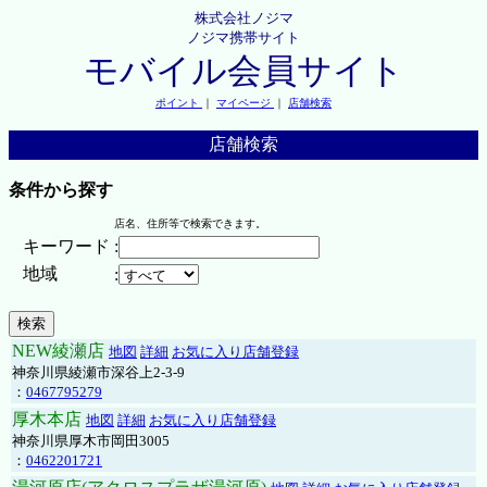
株式会社ノジマ
ノジマ携帯サイト
モバイル会員サイト
ポイント
｜
マイページ
｜
店舗検索
店舗検索
条件から探す
店名、住所等で検索できます。
キーワード
:
地域
:
NEW綾瀬店
地図
詳細
お気に入り店舗登録
神奈川県綾瀬市深谷上2-3-9
：
0467795279
厚木本店
地図
詳細
お気に入り店舗登録
神奈川県厚木市岡田3005
：
0462201721