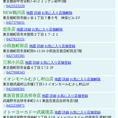
東京都府中市宮町1-41-2 ミッテン府中5階
：
0423525220
NEW鶴川店
地図
詳細
お気に入り店舗解除
東京都町田市能ヶ谷１丁目７番５号 神栄ビル２F
：
0427376031
忠生店
地図
詳細
お気に入り店舗解除
東京都町田市木曽西２丁目１７-２１
：
0427923151
小田急町田店
地図
詳細
お気に入り店舗登録
東京都町田市原町田6-12-20 小田急百貨店町田店7階
：
0427105581
三和小川店
地図
詳細
お気に入り店舗登録
東京都町田市金森４丁目１?２ 2F
：
0427068343
イオンモールむさし村山店
地図
詳細
お気に入り店舗解除
東京都武蔵村山市榎1丁目1-3 イオンモールむさし村山3F
：
0425668581
東急百貨店吉祥寺店
地図
詳細
お気に入り店舗登録
武蔵野市吉祥寺本町2-3-1 東急百貨店吉祥寺店5階
：
0422238971
イトーヨーカドー武蔵境店
地図
詳細
お気に入り店舗登録
東京都武蔵野市境南町２丁目３?６ イトーヨーカドー 武蔵境店 西館5階