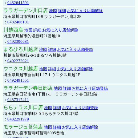
：
0482641591
ララガーデン川口店
地図
詳細
お気に入り店舗解除
埼玉県川口市宮町18-9 ララガーデン川口 2F
：
0482406101
川越西店
地図
詳細
お気に入り店舗解除
埼玉県川越市的場新町21番地10
：
0492390081
まるひろ川越店
地図
詳細
お気に入り店舗登録
川越市新富町2-6-1まるひろ川越6階
：
0492272021
ウニクス川越店
地図
詳細
お気に入り店舗解除
埼玉県川越市新宿町1-17-1 ウニクス川越2F
：
0492491551
ララガーデン春日部店
地図
詳細
お気に入り店舗登録
埼玉県春日部市南1丁目1-1 ララガーデン春日部2階
：
0487317411
ららテラス川口店
地図
詳細
お気に入り店舗登録
埼玉県川口市栄町3-5-1ららテラス川口7階
：
0482291979
モラージュ菖蒲店
地図
詳細
お気に入り店舗解除
埼玉県久喜市菖蒲町菖蒲6005番地1