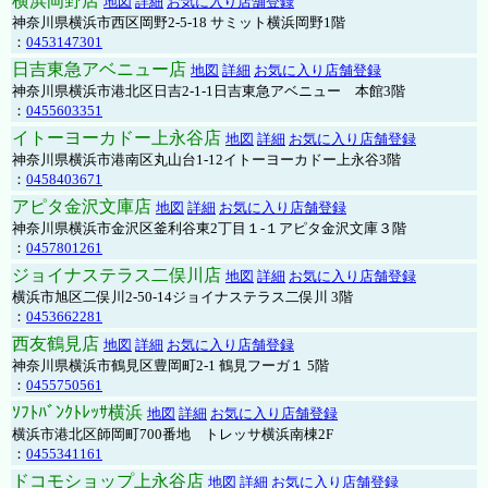
横浜岡野店
地図
詳細
お気に入り店舗登録
神奈川県横浜市西区岡野2-5-18 サミット横浜岡野1階
：
0453147301
日吉東急アベニュー店
地図
詳細
お気に入り店舗登録
神奈川県横浜市港北区日吉2-1-1日吉東急アベニュー 本館3階
：
0455603351
イトーヨーカドー上永谷店
地図
詳細
お気に入り店舗登録
神奈川県横浜市港南区丸山台1-12イトーヨーカドー上永谷3階
：
0458403671
アピタ金沢文庫店
地図
詳細
お気に入り店舗登録
神奈川県横浜市金沢区釜利谷東2丁目１-１アピタ金沢文庫３階
：
0457801261
ジョイナステラス二俣川店
地図
詳細
お気に入り店舗登録
横浜市旭区二俣川2-50-14ジョイナステラス二俣川 3階
：
0453662281
西友鶴見店
地図
詳細
お気に入り店舗登録
神奈川県横浜市鶴見区豊岡町2-1 鶴見フーガ１ 5階
：
0455750561
ｿﾌﾄﾊﾞﾝｸﾄﾚｯｻ横浜
地図
詳細
お気に入り店舗登録
横浜市港北区師岡町700番地 トレッサ横浜南棟2F
：
0455341161
ドコモショップ上永谷店
地図
詳細
お気に入り店舗登録