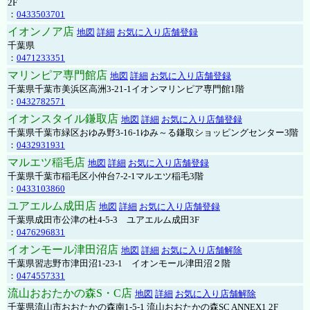
2F
：
0433503701
イオンノア店
地図
詳細
お気に入り店舗登録
千葉県
：
0471233351
マリンピア専門館店
地図
詳細
お気に入り店舗登録
千葉県千葉市美浜区高洲3-21-1イオンマリンピア専門館1階
：
0432782571
イオンスタイル鎌取店
地図
詳細
お気に入り店舗登録
千葉県千葉市緑区おゆみ野3-16-1ゆみ～る鎌取ショッピングセンター3階
：
0432931931
マルエツ稲毛店
地図
詳細
お気に入り店舗登録
千葉県千葉市稲毛区小仲台7-2-1マルエツ稲毛3階
：
0433103860
ユアエルム成田店
地図
詳細
お気に入り店舗登録
千葉県成田市公津の杜4-5-3 ユアエルム成田3F
：
0476296831
イオンモール津田沼店
地図
詳細
お気に入り店舗解除
千葉県習志野市津田沼1-23-1 イオンモール津田沼２階
：
0474557331
流山おおたかの森S・C店
地図
詳細
お気に入り店舗解除
千葉県流山市おおたかの森南1-5-1 流山おおたかの森SC ANNEX1 2F