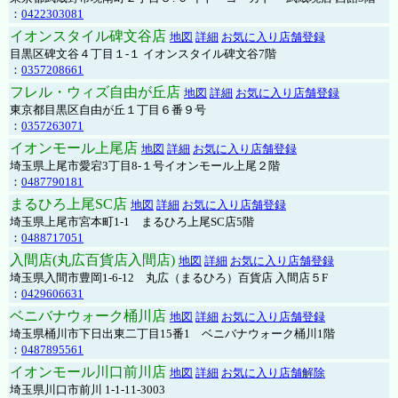
：
0422303081
イオンスタイル碑文谷店
地図
詳細
お気に入り店舗登録
目黒区碑文谷４丁目１-１ イオンスタイル碑文谷7階
：
0357208661
フレル・ウィズ自由が丘店
地図
詳細
お気に入り店舗登録
東京都目黒区自由が丘１丁目６番９号
：
0357263071
イオンモール上尾店
地図
詳細
お気に入り店舗登録
埼玉県上尾市愛宕3丁目8-１号イオンモール上尾２階
：
0487790181
まるひろ上尾SC店
地図
詳細
お気に入り店舗登録
埼玉県上尾市宮本町1-1 まるひろ上尾SC店5階
：
0488717051
入間店(丸広百貨店入間店)
地図
詳細
お気に入り店舗登録
埼玉県入間市豊岡1-6-12 丸広（まるひろ）百貨店 入間店５F
：
0429606631
ベニバナウォーク桶川店
地図
詳細
お気に入り店舗登録
埼玉県桶川市下日出東二丁目15番1 ベニバナウォーク桶川1階
：
0487895561
イオンモール川口前川店
地図
詳細
お気に入り店舗解除
埼玉県川口市前川 1-1-11-3003