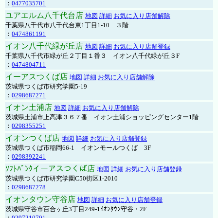
：
0477035701
ユアエルム八千代台店
地図
詳細
お気に入り店舗解除
千葉県八千代市八千代台東1丁目1-10 ３階
：
0474861191
イオン八千代緑が丘店
地図
詳細
お気に入り店舗登録
千葉県八千代市緑が丘２丁目１番３ イオン八千代緑が丘３F
：
0474804711
イーアスつくば店
地図
詳細
お気に入り店舗解除
茨城県つくば市研究学園5-19
：
0298687271
イオン土浦店
地図
詳細
お気に入り店舗解除
茨城県土浦市上高津３６７番 イオン土浦ショッピングセンター1階
：
0298355251
イオンつくば店
地図
詳細
お気に入り店舗登録
茨城県つくば市稲岡66-1 イオンモールつくば 3F
：
0298392241
ｿﾌﾄﾊﾞﾝｸイーアスつくば店
地図
詳細
お気に入り店舗登録
茨城県つくば市研究学園C50街区1-2010
：
0298687278
イオンタウン守谷店
地図
詳細
お気に入り店舗登録
茨城県守谷市百合ヶ丘3丁目249-1ｲｵﾝﾀｳﾝ守谷・2F
：
0297210701