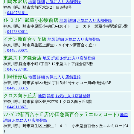
川崎水沢店
地図
詳細
お気に入り店舗登録
神奈川県川崎市宮前区水沢2丁目3番8号
：
0449781611
ｲﾄｰﾖｰｶﾄﾞｰ武蔵小杉駅前店
地図
詳細
お気に入り店舗登録
神奈川県川崎市中原区小杉町3-420イトーヨーカドー武蔵小杉駅前店5階
：
0447380611
イオン新百合ヶ丘店
地図
詳細
お気に入り店舗登録
神奈川県川崎市麻生区上麻生1-19イオン新百合ヶ丘5F
：
0449590071
東急ストア鎌倉店
地図
詳細
お気に入り店舗登録
神奈川県鎌倉市小町1丁目2-12東急ストア鎌倉店5階
：
0467237481
川崎枡形店
地図
詳細
お気に入り店舗登録
神奈川県川崎市多摩区枡形1丁目5番1号ヤオコー川崎枡形店3F
：
0449333315
クロス向ヶ丘店
地図
詳細
お気に入り店舗登録
神奈川県川崎市多摩区登戸2779-1 クロス向ヶ丘3階
：
0449118671
ｿﾌﾄﾊﾞﾝｸ新百合ヶ丘店(小田急新百合ヶ丘エルミロード)
地図
詳細
お気に入り店舗登録
神奈川県川崎市麻生区上麻生１-４-１ 小田急新百合ヶ丘エルミロード4
Ｆ