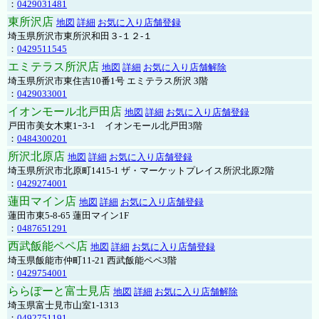
：
0429031481
東所沢店
地図
詳細
お気に入り店舗登録
埼玉県所沢市東所沢和田３-１２-１
：
0429511545
エミテラス所沢店
地図
詳細
お気に入り店舗解除
埼玉県所沢市東住吉10番1号 エミテラス所沢 3階
：
0429033001
イオンモール北戸田店
地図
詳細
お気に入り店舗登録
戸田市美女木東1ｰ3‐1 イオンモール北戸田3階
：
0484300201
所沢北原店
地図
詳細
お気に入り店舗登録
埼玉県所沢市北原町1415-1 ザ・マーケットプレイス所沢北原2階
：
0429274001
蓮田マイン店
地図
詳細
お気に入り店舗登録
蓮田市東5-8-65 蓮田マイン1F
：
0487651291
西武飯能ペペ店
地図
詳細
お気に入り店舗登録
埼玉県飯能市仲町11-21 西武飯能ペペ3階
：
0429754001
ららぽーと富士見店
地図
詳細
お気に入り店舗解除
埼玉県富士見市山室1-1313
：
0492751191