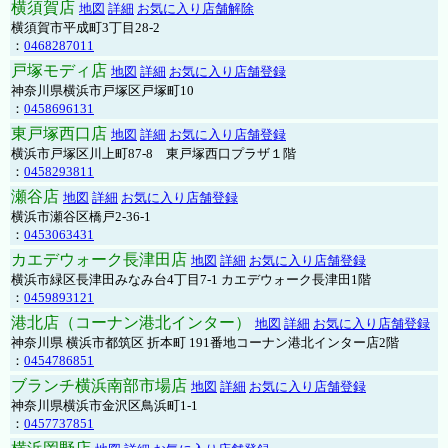
横須賀店
地図
詳細
お気に入り店舗解除
横須賀市平成町3丁目28-2
：
0468287011
戸塚モディ店
地図
詳細
お気に入り店舗登録
神奈川県横浜市戸塚区戸塚町10
：
0458696131
東戸塚西口店
地図
詳細
お気に入り店舗登録
横浜市戸塚区川上町87-8 東戸塚西口プラザ１階
：
0458293811
瀬谷店
地図
詳細
お気に入り店舗登録
横浜市瀬谷区橋戸2-36-1
：
0453063431
カエデウォーク長津田店
地図
詳細
お気に入り店舗登録
横浜市緑区長津田みなみ台4丁目7-1 カエデウォーク長津田1階
：
0459893121
港北店（コーナン港北インター）
地図
詳細
お気に入り店舗登録
神奈川県 横浜市都筑区 折本町 191番地コーナン港北インター店2階
：
0454786851
ブランチ横浜南部市場店
地図
詳細
お気に入り店舗登録
神奈川県横浜市金沢区鳥浜町1-1
：
0457737851