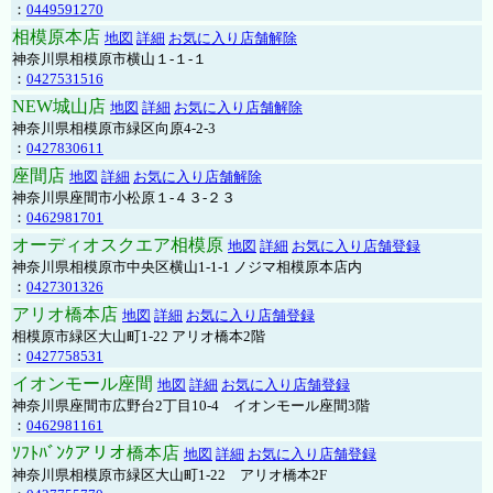
：
0449591270
相模原本店
地図
詳細
お気に入り店舗解除
神奈川県相模原市横山１-１-１
：
0427531516
NEW城山店
地図
詳細
お気に入り店舗解除
神奈川県相模原市緑区向原4-2-3
：
0427830611
座間店
地図
詳細
お気に入り店舗解除
神奈川県座間市小松原１-４３-２３
：
0462981701
オーディオスクエア相模原
地図
詳細
お気に入り店舗登録
神奈川県相模原市中央区横山1-1-1 ノジマ相模原本店内
：
0427301326
アリオ橋本店
地図
詳細
お気に入り店舗登録
相模原市緑区大山町1-22 アリオ橋本2階
：
0427758531
イオンモール座間
地図
詳細
お気に入り店舗登録
神奈川県座間市広野台2丁目10-4 イオンモール座間3階
：
0462981161
ｿﾌﾄﾊﾞﾝｸアリオ橋本店
地図
詳細
お気に入り店舗登録
神奈川県相模原市緑区大山町1-22 アリオ橋本2F