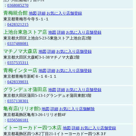
：
0368085270
青梅統合館
地図
詳細
お気に入り店舗登録
東京都青梅市今寺５-１-１
：
0428321215
上池台東急ストア店
地図
詳細
お気に入り店舗登録
東京都大田区上池台5-23-5東急ストア上池台店2階
：
0337488081
マチノマ大森店
地図
詳細
お気に入り店舗登録
東京都大田区大森町3-1-38マチノマ大森2階
：
0357535311
青梅インター店
地図
詳細
お気に入り店舗登録
東京都青梅市新町６-１６-１１
：
0428339031
グランデュオ蒲田店
地図
詳細
お気に入り店舗登録
東京都大田区蒲田5-13-1グランデュオ蒲田東館3階
：
0357138301
亀有店(リリオ館)
地図
詳細
お気に入り店舗解除
東京都葛飾区亀有3-26-1リリオ館4F
：
0356506181
イトーヨーカドー四つ木店
地図
詳細
お気に入り店舗登録
東京都葛飾区四つ木2丁目21-1イトーヨーカドー四つ木３F