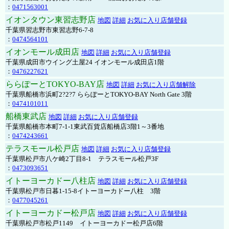
：
0471563001
イオンタウン東習志野店
地図
詳細
お気に入り店舗登録
千葉県習志野市東習志野6-7-8
：
0474564101
イオンモール成田店
地図
詳細
お気に入り店舗登録
千葉県成田市ウイング土屋24 イオンモール成田店1階
：
0476227621
ららぽーとTOKYO-BAY店
地図
詳細
お気に入り店舗解除
千葉県船橋市浜町2?2?7 ららぽーとTOKYO-BAY North Gate 3階
：
0474101011
船橋東武店
地図
詳細
お気に入り店舗登録
千葉県船橋市本町7-1-1東武百貨店船橋店3階1～3番地
：
0474243661
テラスモール松戸店
地図
詳細
お気に入り店舗登録
千葉県松戸市八ケ崎2丁目8-1 テラスモール松戸3F
：
0473093651
イトーヨーカドー八柱店
地図
詳細
お気に入り店舗登録
千葉県松戸市日暮1-15-8イトーヨーカドー八柱 3階
：
0477045261
イトーヨーカドー松戸店
地図
詳細
お気に入り店舗登録
千葉県松戸市松戸1149 イトーヨーカドー松戸店6階