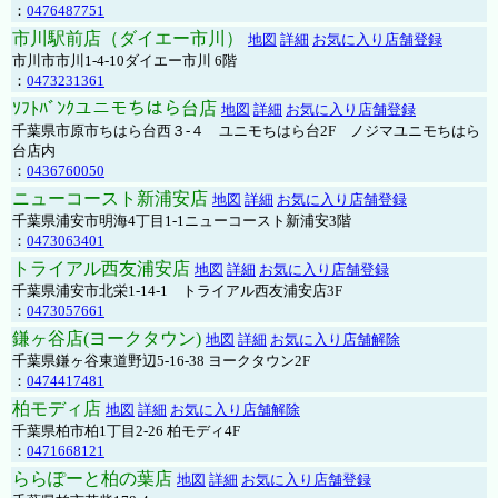
：
0476487751
市川駅前店（ダイエー市川）
地図
詳細
お気に入り店舗登録
市川市市川1-4-10ダイエー市川 6階
：
0473231361
ｿﾌﾄﾊﾞﾝｸユニモちはら台店
地図
詳細
お気に入り店舗登録
千葉県市原市ちはら台西３-４ ユニモちはら台2F ノジマユニモちはら
台店内
：
0436760050
ニューコースト新浦安店
地図
詳細
お気に入り店舗登録
千葉県浦安市明海4丁目1-1ニューコースト新浦安3階
：
0473063401
トライアル西友浦安店
地図
詳細
お気に入り店舗登録
千葉県浦安市北栄1-14-1 トライアル西友浦安店3F
：
0473057661
鎌ヶ谷店(ヨークタウン)
地図
詳細
お気に入り店舗解除
千葉県鎌ヶ谷東道野辺5-16-38 ヨークタウン2F
：
0474417481
柏モディ店
地図
詳細
お気に入り店舗解除
千葉県柏市柏1丁目2-26 柏モディ4F
：
0471668121
ららぽーと柏の葉店
地図
詳細
お気に入り店舗登録