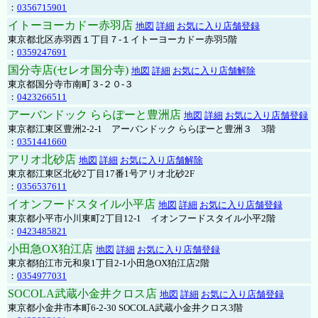
：
0356715901
イトーヨーカドー赤羽店
地図
詳細
お気に入り店舗登録
東京都北区赤羽西１丁目７-１イトーヨーカドー赤羽5階
：
0359247691
国分寺店(セレオ国分寺)
地図
詳細
お気に入り店舗解除
東京都国分寺市南町３-２０-３
：
0423266511
アーバンドック ららぽーと豊洲店
地図
詳細
お気に入り店舗登録
東京都江東区豊洲2-2-1 アーバンドック ららぽーと豊洲３ 3階
：
0351441660
アリオ北砂店
地図
詳細
お気に入り店舗解除
東京都江東区北砂2丁目17番1号アリオ北砂2F
：
0356537611
イオンフードスタイル小平店
地図
詳細
お気に入り店舗登録
東京都小平市小川東町2丁目12-1 イオンフードスタイル小平2階
：
0423485821
小田急OX狛江店
地図
詳細
お気に入り店舗登録
東京都狛江市元和泉1丁目2-1小田急OX狛江店2階
：
0354977031
SOCOLA武蔵小金井クロス店
地図
詳細
お気に入り店舗登録
東京都小金井市本町6-2-30 SOCOLA武蔵小金井クロス3階