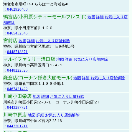
海老名市扇町13-1 ららぽーと海老名4F
：
0462920400
鴨宮店(小田原シティーモールフレスポ)
地図
詳細
お気に入り店
舗解除
神奈川県小田原市前川１２０
：
0465452345
宮前店
地図
詳細
お気に入り店舗解除
神奈川県川崎市宮前区馬絹1丁目9番地5号
：
0448718371
マルイファミリー溝口店
地図
詳細
お気に入り店舗解除
神奈川県川崎市高津区溝口１-４-１
：
0448222525
鎌倉店(コーナン鎌倉大船モール)
地図
詳細
お気に入り店舗解除
神奈川県鎌倉市岡本１１８８番地１
：
0467421422
川崎小田栄店
地図
詳細
お気に入り店舗解除
川崎市川崎区小田栄２‐３‐１ コーナン川崎小田栄店２Ｆ
：
0443287721
川崎中原店
地図
詳細
お気に入り店舗解除
神奈川県川崎市中原区宮内2-25-18
：
0447501711