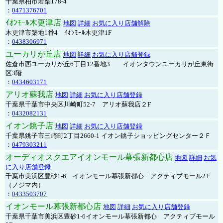
千葉県柏市若柴178-4
：
0471376701
ｲｵﾝﾓｰﾙ木更津店
地図
詳細
お気に入り店舗解除
木更津市築地1番4 ｲｵﾝﾓｰﾙ木更津1F
：
0438306971
ユーカリが丘店
地図
詳細
お気に入り店舗登録
佐倉市西ユーカリが丘6丁目12番地3 イオンタウンユーカリが丘東街
区3階
：
0434603171
アリオ蘇我店
地図
詳細
お気に入り店舗登録
千葉県千葉市中央区川崎町52-7 アリオ蘇我店２F
：
0432082131
イオン銚子店
地図
詳細
お気に入り店舗登録
千葉県銚子市三崎町2丁目2660-1 イオン銚子ショッピングセンター２Ｆ
：
0479303211
オーディオスクエアイオンモール幕張新都心店
地図
詳細
お気
に入り店舗登録
千葉市美浜区豊砂1-6 イオンモール幕張新都心 アクティブモール2Ｆ
（ノジマ内）
：
0433503707
イオンモール幕張新都心店
地図
詳細
お気に入り店舗登録
千葉県千葉市美浜区豊砂1-6イオンモール幕張新都心 アクティブモール