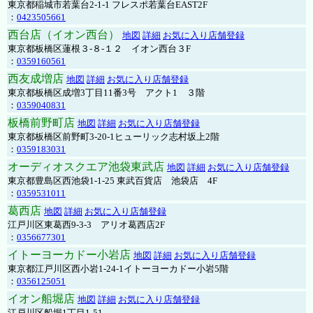
東京都稲城市若葉台2-1-1 フレスポ若葉台EAST2F
：
0423505661
西台店（イオン西台）
地図
詳細
お気に入り店舗登録
東京都板橋区蓮根３-８-１２ イオン西台３F
：
0359160561
西友成増店
地図
詳細
お気に入り店舗登録
東京都板橋区成増3丁目11番3号 アクト1 ３階
：
0359040831
板橋前野町店
地図
詳細
お気に入り店舗登録
東京都板橋区前野町3-20-1ヒューリック志村坂上2階
：
0359183031
オーディオスクエア池袋東武店
地図
詳細
お気に入り店舗登録
東京都豊島区西池袋1-1-25 東武百貨店 池袋店 4F
：
0359531011
葛西店
地図
詳細
お気に入り店舗登録
江戸川区東葛西9-3-3 アリオ葛西店2F
：
0356677301
イトーヨーカドー小岩店
地図
詳細
お気に入り店舗登録
東京都江戸川区西小岩1-24-1イトーヨーカドー小岩5階
：
0356125051
イオン船堀店
地図
詳細
お気に入り店舗登録
江戸川区船堀1丁目1-51