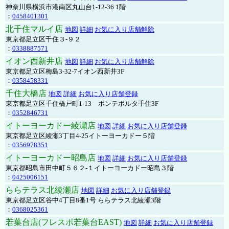
神奈川県横浜市港南区丸山台1-12-36 1階
：
0458401301
北千住マルイ店
地図
詳細
お気に入り店舗解除
東京都足立区千住３-９２
：
0338887571
イオン西新井店
地図
詳細
お気に入り店舗解除
東京都足立区梅島3-32-7イオン西新井3F
：
0358458331
千住大橋店
地図
詳細
お気に入り店舗登録
東京都足立区千住橋戸町1-13 ポンテポルタ千住3F
：
0352846731
イトーヨーカドー綾瀬店
地図
詳細
お気に入り店舗登録
東京都足立区綾瀬3丁目4-25イトーヨーカドー５階
：
0356978351
イトーヨーカドー昭島店
地図
詳細
お気に入り店舗登録
東京都昭島市田中町５６２-１イトーヨーカドー昭島３階
：
0425006151
ららテラス北綾瀬店
地図
詳細
お気に入り店舗登録
東京都足立区谷中4丁目8番1号 ららテラス北綾瀬3階
：
0368025361
若葉台店(フレスポ若葉台EAST)
地図
詳細
お気に入り店舗登録