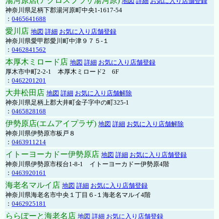
湯河原店(アクロスプラザ湯河原)
地図
詳細
お気に入り店舗登録
神奈川県足柄下郡湯河原町中央1-1617-54
：
0465641688
愛川店
地図
詳細
お気に入り店舗登録
神奈川県愛甲郡愛川町中津９７５-１
：
0462841562
本厚木ミロード店
地図
詳細
お気に入り店舗登録
厚木市中町2-2-1 本厚木ミロード2 6F
：
0462201201
大井松田店
地図
詳細
お気に入り店舗解除
神奈川県足柄上郡大井町金子字中の町325-1
：
0465828168
伊勢原店(エムアイプラザ)
地図
詳細
お気に入り店舗解除
神奈川県伊勢原市板戸８
：
0463911214
イトーヨーカドー伊勢原店
地図
詳細
お気に入り店舗登録
神奈川県伊勢原市桜台1-8-1 イトーヨーカドー伊勢原4階
：
0463920161
海老名マルイ店
地図
詳細
お気に入り店舗登録
神奈川県海老名市中央１丁目６-１海老名マルイ4階
：
0462925181
ららぽーと海老名店
地図
詳細
お気に入り店舗登録