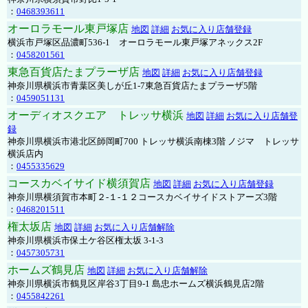
：
0468393611
オーロラモール東戸塚店
地図
詳細
お気に入り店舗登録
横浜市戸塚区品濃町536-1 オーロラモール東戸塚アネックス2F
：
0458201561
東急百貨店たまプラーザ店
地図
詳細
お気に入り店舗登録
神奈川県横浜市青葉区美しが丘1-7東急百貨店たまプラーザ5階
：
0459051131
オーディオスクエア トレッサ横浜
地図
詳細
お気に入り店舗登
録
神奈川県横浜市港北区師岡町700 トレッサ横浜南棟3階 ノジマ トレッサ
横浜店内
：
0455335629
コースカベイサイド横須賀店
地図
詳細
お気に入り店舗登録
神奈川県横須賀市本町２-１-１２コースカベイサイドストアーズ3階
：
0468201511
権太坂店
地図
詳細
お気に入り店舗解除
神奈川県横浜市保土ケ谷区権太坂 3-1-3
：
0457305731
ホームズ鶴見店
地図
詳細
お気に入り店舗解除
神奈川県横浜市鶴見区岸谷3丁目9-1 島忠ホームズ横浜鶴見店2階
：
0455842261