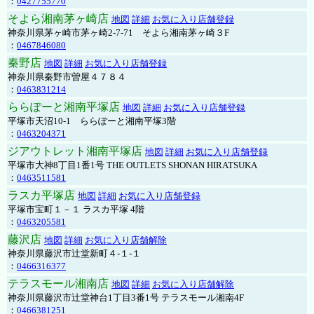
：
0427755770
そよら湘南茅ヶ崎店
地図
詳細
お気に入り店舗登録
神奈川県茅ヶ崎市茅ヶ崎2‐7‐71 そよら湘南茅ヶ崎３F
：
0467846080
秦野店
地図
詳細
お気に入り店舗登録
神奈川県秦野市曽屋４７８４
：
0463831214
ららぽーと湘南平塚店
地図
詳細
お気に入り店舗登録
平塚市天沼10-1 ららぽーと湘南平塚3階
：
0463204371
ジアウトレット湘南平塚店
地図
詳細
お気に入り店舗登録
平塚市大神8丁目1番1号 THE OUTLETS SHONAN HIRATSUKA
：
0463511581
ラスカ平塚店
地図
詳細
お気に入り店舗登録
平塚市宝町１－１ ラスカ平塚 4階
：
0463205581
藤沢店
地図
詳細
お気に入り店舗解除
神奈川県藤沢市辻堂新町４-１-１
：
0466316377
テラスモール湘南店
地図
詳細
お気に入り店舗解除
神奈川県藤沢市辻堂神台1丁目3番1号 テラスモール湘南4F
：
0466381251