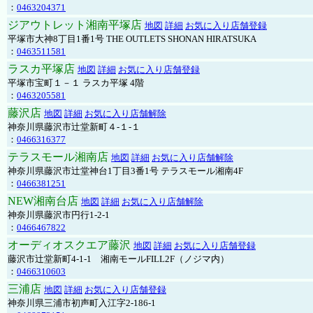
：
0463204371
ジアウトレット湘南平塚店
地図
詳細
お気に入り店舗登録
平塚市大神8丁目1番1号 THE OUTLETS SHONAN HIRATSUKA
：
0463511581
ラスカ平塚店
地図
詳細
お気に入り店舗登録
平塚市宝町１－１ ラスカ平塚 4階
：
0463205581
藤沢店
地図
詳細
お気に入り店舗解除
神奈川県藤沢市辻堂新町４-１-１
：
0466316377
テラスモール湘南店
地図
詳細
お気に入り店舗解除
神奈川県藤沢市辻堂神台1丁目3番1号 テラスモール湘南4F
：
0466381251
NEW湘南台店
地図
詳細
お気に入り店舗解除
神奈川県藤沢市円行1-2-1
：
0466467822
オーディオスクエア藤沢
地図
詳細
お気に入り店舗登録
藤沢市辻堂新町4-1-1 湘南モールFILL2F（ノジマ内）
：
0466310603
三浦店
地図
詳細
お気に入り店舗登録
神奈川県三浦市初声町入江字2-186-1