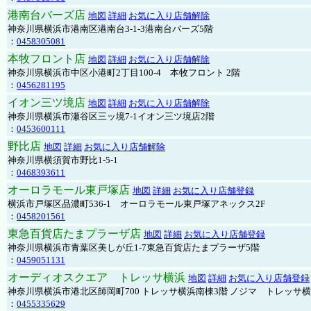
港南台バーズ店
地図
詳細
お気に入り店舗解除
神奈川県横浜市港南区港南台3-1-3港南台バーズ5階
：
0458305081
本牧フロント店
地図
詳細
お気に入り店舗解除
神奈川県横浜市中区小港町2丁目100-4 本牧フロント 2階
：
0456281195
イオン三ツ境店
地図
詳細
お気に入り店舗解除
神奈川県横浜市瀬谷区三ッ境7-1イオン三ツ境店2階
：
0453600111
野比店
地図
詳細
お気に入り店舗解除
神奈川県横須賀市野比1-5-1
：
0468393611
オーロラモール東戸塚店
地図
詳細
お気に入り店舗登録
横浜市戸塚区品濃町536-1 オーロラモール東戸塚アネックス2F
：
0458201561
東急百貨店たまプラーザ店
地図
詳細
お気に入り店舗登録
神奈川県横浜市青葉区美しが丘1-7東急百貨店たまプラーザ5階
：
0459051131
オーディオスクエア トレッサ横浜
地図
詳細
お気に入り店舗登録
神奈川県横浜市港北区師岡町700 トレッサ横浜南棟3階 ノジマ トレッサ
：
0455335629