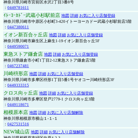
神奈川県川崎市宮前区水沢2丁目3番8号
：
0449781611
ｲﾄｰﾖｰｶﾄﾞｰ武蔵小杉駅前店
地図
詳細
お気に入り店舗登録
神奈川県川崎市中原区小杉町3-420イトーヨーカドー武蔵小杉駅前店5階
：
0447380611
イオン新百合ヶ丘店
地図
詳細
お気に入り店舗登録
神奈川県川崎市麻生区上麻生1-19イオン新百合ヶ丘5F
：
0449590071
東急ストア鎌倉店
地図
詳細
お気に入り店舗登録
神奈川県鎌倉市小町1丁目2-12東急ストア鎌倉店5階
：
0467237481
川崎枡形店
地図
詳細
お気に入り店舗登録
神奈川県川崎市多摩区枡形1丁目5番1号ヤオコー川崎枡形店3F
：
0449333315
クロス向ヶ丘店
地図
詳細
お気に入り店舗登録
神奈川県川崎市多摩区登戸2779-1 クロス向ヶ丘3階
：
0449118671
相模原本店
地図
詳細
お気に入り店舗解除
神奈川県相模原市横山１-１-１
：
0427531516
NEW城山店
地図
詳細
お気に入り店舗解除
神奈川県相模原市緑区向原4-2-3