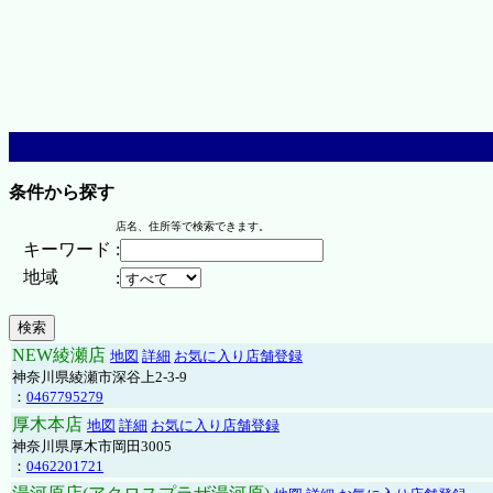
条件から探す
店名、住所等で検索できます。
キーワード
:
地域
:
NEW綾瀬店
地図
詳細
お気に入り店舗登録
神奈川県綾瀬市深谷上2-3-9
：
0467795279
厚木本店
地図
詳細
お気に入り店舗登録
神奈川県厚木市岡田3005
：
0462201721