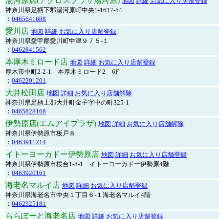
湯河原店(アクロスプラザ湯河原)
地図
詳細
お気に入り店舗登録
神奈川県足柄下郡湯河原町中央1-1617-54
：
0465641688
愛川店
地図
詳細
お気に入り店舗登録
神奈川県愛甲郡愛川町中津９７５-１
：
0462841562
本厚木ミロード店
地図
詳細
お気に入り店舗登録
厚木市中町2-2-1 本厚木ミロード2 6F
：
0462201201
大井松田店
地図
詳細
お気に入り店舗解除
神奈川県足柄上郡大井町金子字中の町325-1
：
0465828168
伊勢原店(エムアイプラザ)
地図
詳細
お気に入り店舗解除
神奈川県伊勢原市板戸８
：
0463911214
イトーヨーカドー伊勢原店
地図
詳細
お気に入り店舗登録
神奈川県伊勢原市桜台1-8-1 イトーヨーカドー伊勢原4階
：
0463920161
海老名マルイ店
地図
詳細
お気に入り店舗登録
神奈川県海老名市中央１丁目６-１海老名マルイ4階
：
0462925181
ららぽーと海老名店
地図
詳細
お気に入り店舗登録