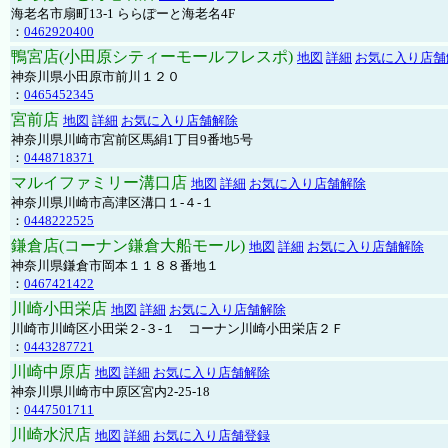
海老名市扇町13-1 ららぽーと海老名4F
：
0462920400
鴨宮店(小田原シティーモールフレスポ)
地図
詳細
お気に入り店舗
神奈川県小田原市前川１２０
：
0465452345
宮前店
地図
詳細
お気に入り店舗解除
神奈川県川崎市宮前区馬絹1丁目9番地5号
：
0448718371
マルイファミリー溝口店
地図
詳細
お気に入り店舗解除
神奈川県川崎市高津区溝口１-４-１
：
0448222525
鎌倉店(コーナン鎌倉大船モール)
地図
詳細
お気に入り店舗解除
神奈川県鎌倉市岡本１１８８番地１
：
0467421422
川崎小田栄店
地図
詳細
お気に入り店舗解除
川崎市川崎区小田栄２‐３‐１ コーナン川崎小田栄店２Ｆ
：
0443287721
川崎中原店
地図
詳細
お気に入り店舗解除
神奈川県川崎市中原区宮内2-25-18
：
0447501711
川崎水沢店
地図
詳細
お気に入り店舗登録