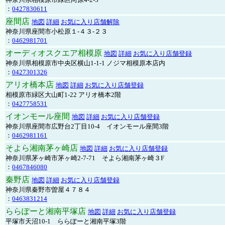
：
0427830611
座間店
地図
詳細
お気に入り店舗解除
神奈川県座間市小松原１-４３-２３
：
0462981701
オーディオスクエア相模原
地図
詳細
お気に入り店舗登録
神奈川県相模原市中央区横山1-1-1 ノジマ相模原本店内
：
0427301326
アリオ橋本店
地図
詳細
お気に入り店舗登録
相模原市緑区大山町1-22 アリオ橋本2階
：
0427758531
イオンモール座間
地図
詳細
お気に入り店舗登録
神奈川県座間市広野台2丁目10-4 イオンモール座間3階
：
0462981161
そよら湘南茅ヶ崎店
地図
詳細
お気に入り店舗登録
神奈川県茅ヶ崎市茅ヶ崎2‐7‐71 そよら湘南茅ヶ崎３F
：
0467846080
秦野店
地図
詳細
お気に入り店舗登録
神奈川県秦野市曽屋４７８４
：
0463831214
ららぽーと湘南平塚店
地図
詳細
お気に入り店舗登録
平塚市天沼10-1 ららぽーと湘南平塚3階