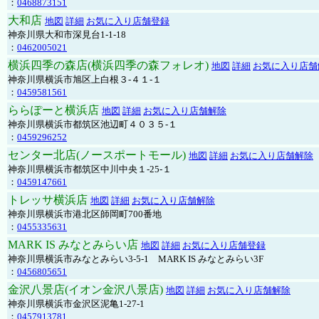
：
0468873151
大和店
地図
詳細
お気に入り店舗登録
神奈川県大和市深見台1-1-18
：
0462005021
横浜四季の森店(横浜四季の森フォレオ)
地図
詳細
お気に入り店舗
神奈川県横浜市旭区上白根３-４１-１
：
0459581561
ららぽーと横浜店
地図
詳細
お気に入り店舗解除
神奈川県横浜市都筑区池辺町４０３５-１
：
0459296252
センター北店(ノースポートモール)
地図
詳細
お気に入り店舗解除
神奈川県横浜市都筑区中川中央１-25-１
：
0459147661
トレッサ横浜店
地図
詳細
お気に入り店舗解除
神奈川県横浜市港北区師岡町700番地
：
0455335631
MARK IS みなとみらい店
地図
詳細
お気に入り店舗登録
神奈川県横浜市みなとみらい3-5-1 MARK IS みなとみらい3F
：
0456805651
金沢八景店(イオン金沢八景店)
地図
詳細
お気に入り店舗解除
神奈川県横浜市金沢区泥亀1-27-1
：
0457913781