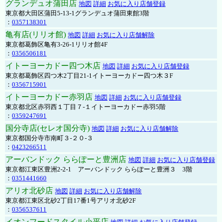
グランデュオ蒲田店
地図
詳細
お気に入り店舗登録
東京都大田区蒲田5-13-1グランデュオ蒲田東館3階
：
0357138301
亀有店(リリオ館)
地図
詳細
お気に入り店舗解除
東京都葛飾区亀有3-26-1リリオ館4F
：
0356506181
イトーヨーカドー四つ木店
地図
詳細
お気に入り店舗登録
東京都葛飾区四つ木2丁目21-1イトーヨーカドー四つ木３F
：
0356715901
イトーヨーカドー赤羽店
地図
詳細
お気に入り店舗登録
東京都北区赤羽西１丁目７-１イトーヨーカドー赤羽5階
：
0359247691
国分寺店(セレオ国分寺)
地図
詳細
お気に入り店舗解除
東京都国分寺市南町３-２０-３
：
0423266511
アーバンドック ららぽーと豊洲店
地図
詳細
お気に入り店舗登録
東京都江東区豊洲2-2-1 アーバンドック ららぽーと豊洲３ 3階
：
0351441660
アリオ北砂店
地図
詳細
お気に入り店舗解除
東京都江東区北砂2丁目17番1号アリオ北砂2F
：
0356537611
イオンフードスタイル小平店