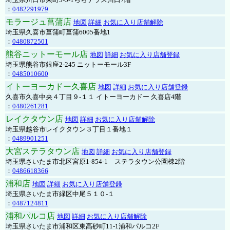
：
0482291979
モラージュ菖蒲店
地図
詳細
お気に入り店舗解除
埼玉県久喜市菖蒲町菖蒲6005番地1
：
0480872501
熊谷ニットーモール店
地図
詳細
お気に入り店舗登録
埼玉県熊谷市銀座2-245 ニットーモール3F
：
0485010600
イトーヨーカドー久喜店
地図
詳細
お気に入り店舗登録
久喜市久喜中央４丁目９-１１ イトーヨーカドー 久喜店4階
：
0480261281
レイクタウン店
地図
詳細
お気に入り店舗解除
埼玉県越谷市レイクタウン３丁目１番地１
：
0489901251
大宮ステラタウン店
地図
詳細
お気に入り店舗登録
埼玉県さいたま市北区宮原1-854-1 ステラタウン公園棟2階
：
0486618366
浦和店
地図
詳細
お気に入り店舗登録
埼玉県さいたま市緑区中尾５１０-１
：
0487124811
浦和パルコ店
地図
詳細
お気に入り店舗解除
埼玉県さいたま市浦和区東高砂町11-1浦和パルコ2F