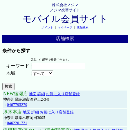
株式会社ノジマ
ノジマ携帯サイト
モバイル会員サイト
ポイント
｜
マイページ
｜
店舗検索
店舗検索
条件から探す
店名、住所等で検索できます。
キーワード
:
地域
:
NEW綾瀬店
地図
詳細
お気に入り店舗登録
神奈川県綾瀬市深谷上2-3-9
：
0467795279
厚木本店
地図
詳細
お気に入り店舗登録
神奈川県厚木市岡田3005
：
0462201721