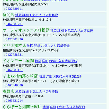
神奈川県相模原市緑区向原4-2-3
：
0427830611
座間店
地図
詳細
お気に入り店舗解除
神奈川県座間市小松原１-４３-２３
：
0462981701
オーディオスクエア相模原
地図
詳細
お気に入り店舗登録
神奈川県相模原市中央区横山1-1-1 ノジマ相模原本店内
：
0427301326
アリオ橋本店
地図
詳細
お気に入り店舗登録
相模原市緑区大山町1-22 アリオ橋本2階
：
0427758531
イオンモール座間
地図
詳細
お気に入り店舗登録
神奈川県座間市広野台2丁目10-4 イオンモール座間3階
：
0462981161
そよら湘南茅ヶ崎店
地図
詳細
お気に入り店舗登録
神奈川県茅ヶ崎市茅ヶ崎2‐7‐71 そよら湘南茅ヶ崎３F
：
0467846080
秦野店
地図
詳細
お気に入り店舗登録
神奈川県秦野市曽屋４７８４
：
0463831214
ららぽーと湘南平塚店
地図
詳細
お気に入り店舗登録