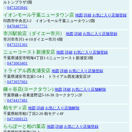
ルトンプラザ3階
：
0473203041
イオンモール千葉ニュータウン店
地図
詳細
お気に入り店舗登録
印西市中央北3-2 イオンモール千葉ニュータウン2階
：
0476487751
市川駅前店（ダイエー市川）
地図
詳細
お気に入り店舗登録
市川市市川1-4-10ダイエー市川 6階
：
0473231361
ニューコースト新浦安店
地図
詳細
お気に入り店舗登録
千葉県浦安市明海4丁目1-1ニューコースト新浦安3階
：
0473063401
トライアル西友浦安店
地図
詳細
お気に入り店舗登録
千葉県浦安市北栄1-14-1 トライアル西友浦安店3F
：
0473057661
鎌ヶ谷店(ヨークタウン)
地図
詳細
お気に入り店舗解除
千葉県鎌ヶ谷東道野辺5-16-38 ヨークタウン2F
：
0474417481
柏モディ店
地図
詳細
お気に入り店舗解除
千葉県柏市柏1丁目2-26 柏モディ4F
：
0471668121
ららぽーと柏の葉店
地図
詳細
お気に入り店舗登録