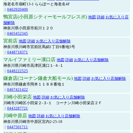
海老名市扇町13-1 ららぽーと海老名4F
：
0462920400
鴨宮店(小田原シティーモールフレスポ)
地図
詳細
お気に入り店
舗解除
神奈川県小田原市前川１２０
：
0465452345
宮前店
地図
詳細
お気に入り店舗解除
神奈川県川崎市宮前区馬絹1丁目9番地5号
：
0448718371
マルイファミリー溝口店
地図
詳細
お気に入り店舗解除
神奈川県川崎市高津区溝口１-４-１
：
0448222525
鎌倉店(コーナン鎌倉大船モール)
地図
詳細
お気に入り店舗解除
神奈川県鎌倉市岡本１１８８番地１
：
0467421422
川崎小田栄店
地図
詳細
お気に入り店舗解除
川崎市川崎区小田栄２‐３‐１ コーナン川崎小田栄店２Ｆ
：
0443287721
川崎中原店
地図
詳細
お気に入り店舗解除
神奈川県川崎市中原区宮内2-25-18
：
0447501711