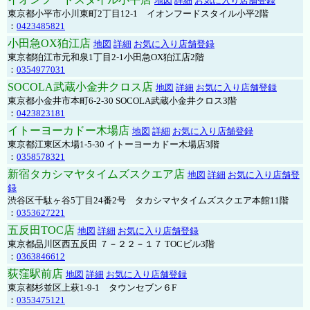
地図
詳細
お気に入り店舗登録
東京都小平市小川東町2丁目12-1 イオンフードスタイル小平2階
：
0423485821
小田急OX狛江店
地図
詳細
お気に入り店舗登録
東京都狛江市元和泉1丁目2-1小田急OX狛江店2階
：
0354977031
SOCOLA武蔵小金井クロス店
地図
詳細
お気に入り店舗登録
東京都小金井市本町6-2-30 SOCOLA武蔵小金井クロス3階
：
0423823181
イトーヨーカドー木場店
地図
詳細
お気に入り店舗登録
東京都江東区木場1-5-30 イトーヨーカドー木場店3階
：
0358578321
新宿タカシマヤタイムズスクエア店
地図
詳細
お気に入り店舗登
録
渋谷区千駄ヶ谷5丁目24番2号 タカシマヤタイムズスクエア本館11階
：
0353627221
五反田TOC店
地図
詳細
お気に入り店舗登録
東京都品川区西五反田 ７－２２－１７ TOCビル3階
：
0363846612
荻窪駅前店
地図
詳細
お気に入り店舗登録
東京都杉並区上萩1-9-1 タウンセブン６F
：
0353475121