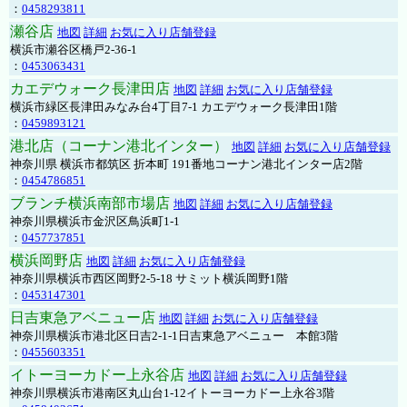
：
0458293811
瀬谷店
地図
詳細
お気に入り店舗登録
横浜市瀬谷区橋戸2-36-1
：
0453063431
カエデウォーク長津田店
地図
詳細
お気に入り店舗登録
横浜市緑区長津田みなみ台4丁目7-1 カエデウォーク長津田1階
：
0459893121
港北店（コーナン港北インター）
地図
詳細
お気に入り店舗登録
神奈川県 横浜市都筑区 折本町 191番地コーナン港北インター店2階
：
0454786851
ブランチ横浜南部市場店
地図
詳細
お気に入り店舗登録
神奈川県横浜市金沢区鳥浜町1-1
：
0457737851
横浜岡野店
地図
詳細
お気に入り店舗登録
神奈川県横浜市西区岡野2-5-18 サミット横浜岡野1階
：
0453147301
日吉東急アベニュー店
地図
詳細
お気に入り店舗登録
神奈川県横浜市港北区日吉2-1-1日吉東急アベニュー 本館3階
：
0455603351
イトーヨーカドー上永谷店
地図
詳細
お気に入り店舗登録
神奈川県横浜市港南区丸山台1-12イトーヨーカドー上永谷3階