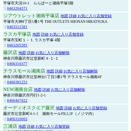
平塚市天沼10-1 ららぽーと湘南平塚3階
：
0463204371
ジアウトレット湘南平塚店
地図
詳細
お気に入り店舗登録
平塚市大神8丁目1番1号 THE OUTLETS SHONAN HIRATSUKA
：
0463511581
ラスカ平塚店
地図
詳細
お気に入り店舗登録
平塚市宝町１－１ ラスカ平塚 4階
：
0463205581
藤沢店
地図
詳細
お気に入り店舗解除
神奈川県藤沢市辻堂新町４-１-１
：
0466316377
テラスモール湘南店
地図
詳細
お気に入り店舗解除
神奈川県藤沢市辻堂神台1丁目3番1号 テラスモール湘南4F
：
0466381251
NEW湘南台店
地図
詳細
お気に入り店舗解除
神奈川県藤沢市円行1-2-1
：
0466467822
オーディオスクエア藤沢
地図
詳細
お気に入り店舗登録
藤沢市辻堂新町4-1-1 湘南モールFILL2F（ノジマ内）
：
0466310603
三浦店
地図
詳細
お気に入り店舗登録