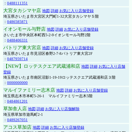
：
0488111351
大宮タカシマヤ店
地図
詳細
お気に入り店舗登録
埼玉県さいたま市大宮区大門町1-32大宮タカシマヤ５階
：
0486585871
イオンモール与野店
地図
詳細
お気に入り店舗登録
さいたま市中央区本町西5-2-9イオンモール与野2階
：
0488406331
パトリア東大宮店
地図
詳細
お気に入り店舗登録
埼玉県さいたま市見沼区春野2-7-8パトリア東大宮2F
：
0487959714
【NEW】ロッテスクエア武蔵浦和店
地図
詳細
お気に入り店舗
登録
埼玉県さいたま市南区沼影1-19-19ロッテスクエア武蔵浦和店３階
：
0000000000
マルイファミリー志木店
地図
詳細
お気に入り店舗登録
埼玉県志木市本町5-26-1 マルイファミリー志木5階
：
0484861201
草加舎人店
地図
詳細
お気に入り店舗解除
埼玉県草加市遊馬町2-1
：
0489267051
アコス草加店
地図
詳細
お気に入り店舗登録