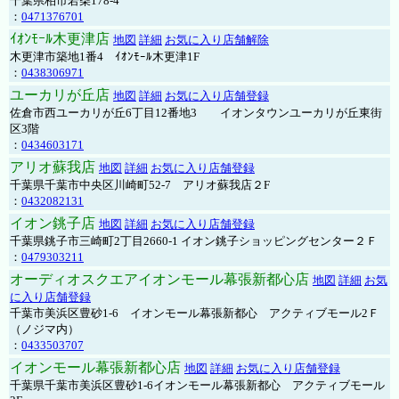
千葉県柏市若柴178-4
：
0471376701
ｲｵﾝﾓｰﾙ木更津店
地図
詳細
お気に入り店舗解除
木更津市築地1番4 ｲｵﾝﾓｰﾙ木更津1F
：
0438306971
ユーカリが丘店
地図
詳細
お気に入り店舗登録
佐倉市西ユーカリが丘6丁目12番地3 イオンタウンユーカリが丘東街
区3階
：
0434603171
アリオ蘇我店
地図
詳細
お気に入り店舗登録
千葉県千葉市中央区川崎町52-7 アリオ蘇我店２F
：
0432082131
イオン銚子店
地図
詳細
お気に入り店舗登録
千葉県銚子市三崎町2丁目2660-1 イオン銚子ショッピングセンター２Ｆ
：
0479303211
オーディオスクエアイオンモール幕張新都心店
地図
詳細
お気
に入り店舗登録
千葉市美浜区豊砂1-6 イオンモール幕張新都心 アクティブモール2Ｆ
（ノジマ内）
：
0433503707
イオンモール幕張新都心店
地図
詳細
お気に入り店舗登録
千葉県千葉市美浜区豊砂1-6イオンモール幕張新都心 アクティブモール