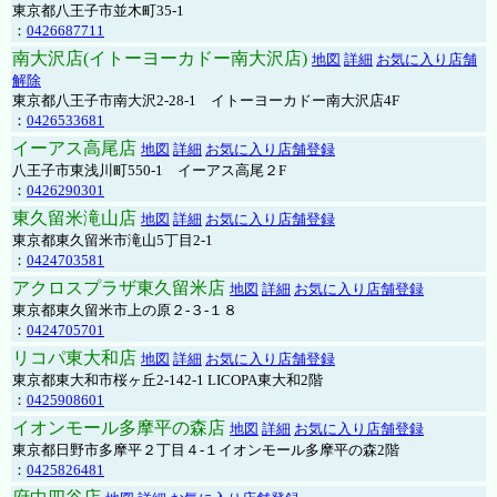
東京都八王子市並木町35-1
：
0426687711
南大沢店(イトーヨーカドー南大沢店)
地図
詳細
お気に入り店舗
解除
東京都八王子市南大沢2-28-1 イトーヨーカドー南大沢店4F
：
0426533681
イーアス高尾店
地図
詳細
お気に入り店舗登録
八王子市東浅川町550-1 イーアス高尾２F
：
0426290301
東久留米滝山店
地図
詳細
お気に入り店舗登録
東京都東久留米市滝山5丁目2-1
：
0424703581
アクロスプラザ東久留米店
地図
詳細
お気に入り店舗登録
東京都東久留米市上の原２-３-１８
：
0424705701
リコパ東大和店
地図
詳細
お気に入り店舗登録
東京都東大和市桜ヶ丘2-142-1 LICOPA東大和2階
：
0425908601
イオンモール多摩平の森店
地図
詳細
お気に入り店舗登録
東京都日野市多摩平２丁目４-１イオンモール多摩平の森2階
：
0425826481