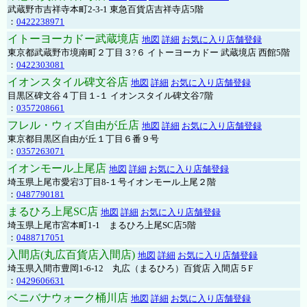
武蔵野市吉祥寺本町2-3-1 東急百貨店吉祥寺店5階
：
0422238971
イトーヨーカドー武蔵境店
地図
詳細
お気に入り店舗登録
東京都武蔵野市境南町２丁目３?６ イトーヨーカドー 武蔵境店 西館5階
：
0422303081
イオンスタイル碑文谷店
地図
詳細
お気に入り店舗登録
目黒区碑文谷４丁目１-１ イオンスタイル碑文谷7階
：
0357208661
フレル・ウィズ自由が丘店
地図
詳細
お気に入り店舗登録
東京都目黒区自由が丘１丁目６番９号
：
0357263071
イオンモール上尾店
地図
詳細
お気に入り店舗登録
埼玉県上尾市愛宕3丁目8-１号イオンモール上尾２階
：
0487790181
まるひろ上尾SC店
地図
詳細
お気に入り店舗登録
埼玉県上尾市宮本町1-1 まるひろ上尾SC店5階
：
0488717051
入間店(丸広百貨店入間店)
地図
詳細
お気に入り店舗登録
埼玉県入間市豊岡1-6-12 丸広（まるひろ）百貨店 入間店５F
：
0429606631
ベニバナウォーク桶川店
地図
詳細
お気に入り店舗登録