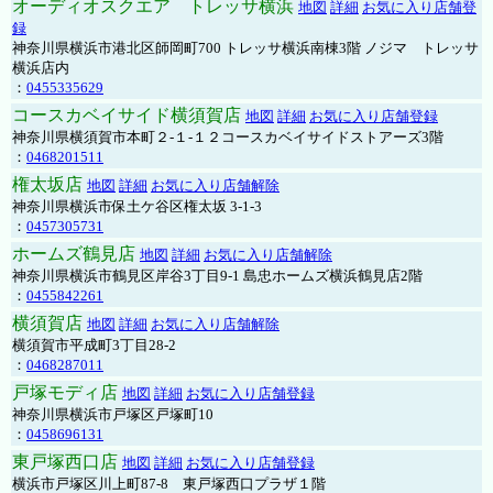
オーディオスクエア トレッサ横浜
地図
詳細
お気に入り店舗登
録
神奈川県横浜市港北区師岡町700 トレッサ横浜南棟3階 ノジマ トレッサ
横浜店内
：
0455335629
コースカベイサイド横須賀店
地図
詳細
お気に入り店舗登録
神奈川県横須賀市本町２-１-１２コースカベイサイドストアーズ3階
：
0468201511
権太坂店
地図
詳細
お気に入り店舗解除
神奈川県横浜市保土ケ谷区権太坂 3-1-3
：
0457305731
ホームズ鶴見店
地図
詳細
お気に入り店舗解除
神奈川県横浜市鶴見区岸谷3丁目9-1 島忠ホームズ横浜鶴見店2階
：
0455842261
横須賀店
地図
詳細
お気に入り店舗解除
横須賀市平成町3丁目28-2
：
0468287011
戸塚モディ店
地図
詳細
お気に入り店舗登録
神奈川県横浜市戸塚区戸塚町10
：
0458696131
東戸塚西口店
地図
詳細
お気に入り店舗登録
横浜市戸塚区川上町87-8 東戸塚西口プラザ１階