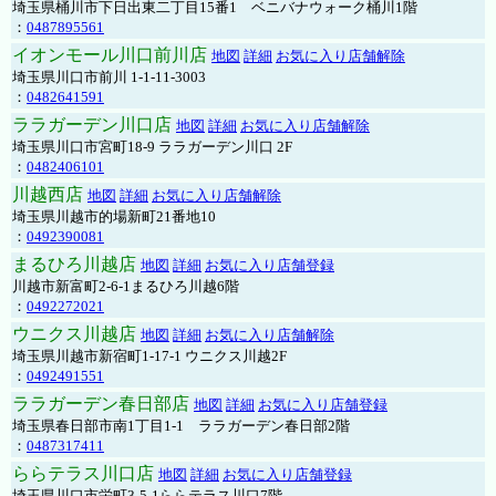
埼玉県桶川市下日出東二丁目15番1 ベニバナウォーク桶川1階
：
0487895561
イオンモール川口前川店
地図
詳細
お気に入り店舗解除
埼玉県川口市前川 1-1-11-3003
：
0482641591
ララガーデン川口店
地図
詳細
お気に入り店舗解除
埼玉県川口市宮町18-9 ララガーデン川口 2F
：
0482406101
川越西店
地図
詳細
お気に入り店舗解除
埼玉県川越市的場新町21番地10
：
0492390081
まるひろ川越店
地図
詳細
お気に入り店舗登録
川越市新富町2-6-1まるひろ川越6階
：
0492272021
ウニクス川越店
地図
詳細
お気に入り店舗解除
埼玉県川越市新宿町1-17-1 ウニクス川越2F
：
0492491551
ララガーデン春日部店
地図
詳細
お気に入り店舗登録
埼玉県春日部市南1丁目1-1 ララガーデン春日部2階
：
0487317411
ららテラス川口店
地図
詳細
お気に入り店舗登録
埼玉県川口市栄町3-5-1ららテラス川口7階