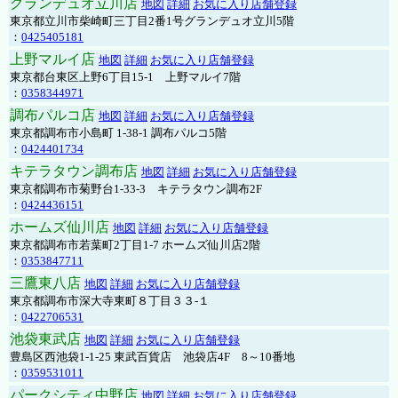
グランデュオ立川店
地図
詳細
お気に入り店舗登録
東京都立川市柴崎町三丁目2番1号グランデュオ立川5階
：
0425405181
上野マルイ店
地図
詳細
お気に入り店舗登録
東京都台東区上野6丁目15-1 上野マルイ7階
：
0358344971
調布パルコ店
地図
詳細
お気に入り店舗登録
東京都調布市小島町 1-38-1 調布パルコ5階
：
0424401734
キテラタウン調布店
地図
詳細
お気に入り店舗登録
東京都調布市菊野台1-33-3 キテラタウン調布2F
：
0424436151
ホームズ仙川店
地図
詳細
お気に入り店舗登録
東京都調布市若葉町2丁目1-7 ホームズ仙川店2階
：
0353847711
三鷹東八店
地図
詳細
お気に入り店舗登録
東京都調布市深大寺東町８丁目３３-１
：
0422706531
池袋東武店
地図
詳細
お気に入り店舗登録
豊島区西池袋1-1-25 東武百貨店 池袋店4F 8～10番地
：
0359531011
パークシティ中野店
地図
詳細
お気に入り店舗登録