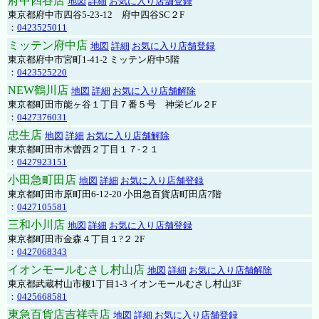
府中四谷店
地図
詳細
お気に入り店舗登録
東京都府中市四谷5-23-12 府中四谷SC２F
：
0423525011
ミッテン府中店
地図
詳細
お気に入り店舗登録
東京都府中市宮町1-41-2 ミッテン府中5階
：
0423525220
NEW鶴川店
地図
詳細
お気に入り店舗解除
東京都町田市能ヶ谷１丁目７番５号 神栄ビル２F
：
0427376031
忠生店
地図
詳細
お気に入り店舗解除
東京都町田市木曽西２丁目１７-２１
：
0427923151
小田急町田店
地図
詳細
お気に入り店舗登録
東京都町田市原町田6-12-20 小田急百貨店町田店7階
：
0427105581
三和小川店
地図
詳細
お気に入り店舗登録
東京都町田市金森４丁目１?２ 2F
：
0427068343
イオンモールむさし村山店
地図
詳細
お気に入り店舗解除
東京都武蔵村山市榎1丁目1-3 イオンモールむさし村山3F
：
0425668581
東急百貨店吉祥寺店
地図
詳細
お気に入り店舗登録