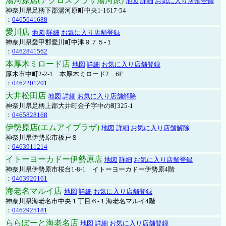
湯河原店(アクロスプラザ湯河原)
地図
詳細
お気に入り店舗登録
神奈川県足柄下郡湯河原町中央1-1617-54
：
0465641688
愛川店
地図
詳細
お気に入り店舗登録
神奈川県愛甲郡愛川町中津９７５-１
：
0462841562
本厚木ミロード店
地図
詳細
お気に入り店舗登録
厚木市中町2-2-1 本厚木ミロード2 6F
：
0462201201
大井松田店
地図
詳細
お気に入り店舗解除
神奈川県足柄上郡大井町金子字中の町325-1
：
0465828168
伊勢原店(エムアイプラザ)
地図
詳細
お気に入り店舗解除
神奈川県伊勢原市板戸８
：
0463911214
イトーヨーカドー伊勢原店
地図
詳細
お気に入り店舗登録
神奈川県伊勢原市桜台1-8-1 イトーヨーカドー伊勢原4階
：
0463920161
海老名マルイ店
地図
詳細
お気に入り店舗登録
神奈川県海老名市中央１丁目６-１海老名マルイ4階
：
0462925181
ららぽーと海老名店
地図
詳細
お気に入り店舗登録