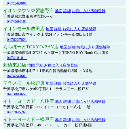
：
0471563001
イオンタウン東習志野店
地図
詳細
お気に入り店舗登録
千葉県習志野市東習志野6-7-8
：
0474564101
イオンモール成田店
地図
詳細
お気に入り店舗登録
千葉県成田市ウイング土屋24 イオンモール成田店1階
：
0476227621
ららぽーとTOKYO-BAY店
地図
詳細
お気に入り店舗解除
千葉県船橋市浜町2?2?7 ららぽーとTOKYO-BAY North Gate 3階
：
0474101011
船橋東武店
地図
詳細
お気に入り店舗登録
千葉県船橋市本町7-1-1東武百貨店船橋店3階1～3番地
：
0474243661
テラスモール松戸店
地図
詳細
お気に入り店舗登録
千葉県松戸市八ケ崎2丁目8-1 テラスモール松戸3F
：
0473093651
イトーヨーカドー八柱店
地図
詳細
お気に入り店舗登録
千葉県松戸市日暮1-15-8イトーヨーカドー八柱 3階
：
0477045261
イトーヨーカドー松戸店
地図
詳細
お気に入り店舗登録
千葉県松戸市松戸1149 イトーヨーカドー松戸店6階