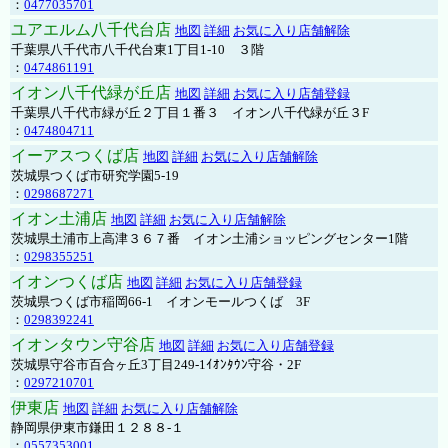
：
0477035701
ユアエルム八千代台店
地図
詳細
お気に入り店舗解除
千葉県八千代市八千代台東1丁目1-10 ３階
：
0474861191
イオン八千代緑が丘店
地図
詳細
お気に入り店舗登録
千葉県八千代市緑が丘２丁目１番３ イオン八千代緑が丘３F
：
0474804711
イーアスつくば店
地図
詳細
お気に入り店舗解除
茨城県つくば市研究学園5-19
：
0298687271
イオン土浦店
地図
詳細
お気に入り店舗解除
茨城県土浦市上高津３６７番 イオン土浦ショッピングセンター1階
：
0298355251
イオンつくば店
地図
詳細
お気に入り店舗登録
茨城県つくば市稲岡66-1 イオンモールつくば 3F
：
0298392241
イオンタウン守谷店
地図
詳細
お気に入り店舗登録
茨城県守谷市百合ヶ丘3丁目249-1ｲｵﾝﾀｳﾝ守谷・2F
：
0297210701
伊東店
地図
詳細
お気に入り店舗解除
静岡県伊東市鎌田１２８８-１
：
0557353001