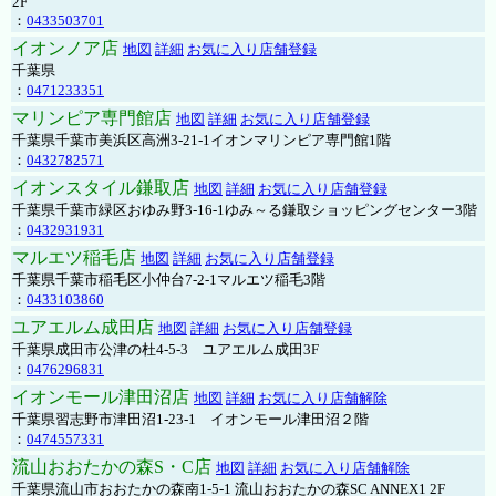
2F
：
0433503701
イオンノア店
地図
詳細
お気に入り店舗登録
千葉県
：
0471233351
マリンピア専門館店
地図
詳細
お気に入り店舗登録
千葉県千葉市美浜区高洲3-21-1イオンマリンピア専門館1階
：
0432782571
イオンスタイル鎌取店
地図
詳細
お気に入り店舗登録
千葉県千葉市緑区おゆみ野3-16-1ゆみ～る鎌取ショッピングセンター3階
：
0432931931
マルエツ稲毛店
地図
詳細
お気に入り店舗登録
千葉県千葉市稲毛区小仲台7-2-1マルエツ稲毛3階
：
0433103860
ユアエルム成田店
地図
詳細
お気に入り店舗登録
千葉県成田市公津の杜4-5-3 ユアエルム成田3F
：
0476296831
イオンモール津田沼店
地図
詳細
お気に入り店舗解除
千葉県習志野市津田沼1-23-1 イオンモール津田沼２階
：
0474557331
流山おおたかの森S・C店
地図
詳細
お気に入り店舗解除
千葉県流山市おおたかの森南1-5-1 流山おおたかの森SC ANNEX1 2F