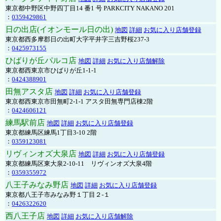
東京都中野区中野四丁目14 番1 号 PARKCITY NAKANO 201
：
0359429861
日の出店(イオンモール日の出)
地図
詳細
お気に入り店舗登録
東京都西多摩郡日の出町大字平井字三吉野桜237-3
：
0425973155
ひばりが丘パルコ店
地図
詳細
お気に入り店舗解除
東京都西東京市ひばりが丘1-1-1
：
0424388901
田無アスタ店
地図
詳細
お気に入り店舗登録
東京都西東京市田無町2-1-1 アスタ田無専門店棟2階
：
0424606121
練馬駅前店
地図
詳細
お気に入り店舗登録
東京都練馬区練馬1丁目3-10 2階
：
0359123081
リヴィンオズ大泉店
地図
詳細
お気に入り店舗登録
東京都練馬区東大泉2-10-11 リヴィンオズ大泉4階
：
0359355972
八王子みなみ野店
地図
詳細
お気に入り店舗登録
東京都八王子市みなみ野１丁目２-１
：
0426322620
西八王子店
地図
詳細
お気に入り店舗解除