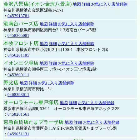
金沢八景店(イオン金沢八景店)
地図
詳細
お気に入り店舗解除
神奈川県横浜市金沢区泥亀1-27-1
：
0457913781
港南台バーズ店
地図
詳細
お気に入り店舗解除
神奈川県横浜市港南区港南台3-1-3港南台バーズ5階
：
0458305081
本牧フロント店
地図
詳細
お気に入り店舗解除
神奈川県横浜市中区小港町2丁目100-4 本牧フロント 2階
：
0456281195
イオン三ツ境店
地図
詳細
お気に入り店舗解除
神奈川県横浜市瀬谷区三ッ境7-1イオン三ツ境店2階
：
0453600111
野比店
地図
詳細
お気に入り店舗解除
神奈川県横須賀市野比1-5-1
：
0468393611
オーロラモール東戸塚店
地図
詳細
お気に入り店舗登録
横浜市戸塚区品濃町536-1 オーロラモール東戸塚アネックス2F
：
0458201561
東急百貨店たまプラーザ店
地図
詳細
お気に入り店舗登録
神奈川県横浜市青葉区美しが丘1-7東急百貨店たまプラーザ5階
：
0459051131