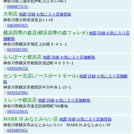
神奈川県三浦市初声町入江字2-186-1
：
0468873151
大和店
地図
詳細
お気に入り店舗登録
神奈川県大和市深見台1-1-18
：
0462005021
横浜四季の森店(横浜四季の森フォレオ)
地図
詳細
お気に入り店
舗解除
神奈川県横浜市旭区上白根３-４１-１
：
0459581561
ららぽーと横浜店
地図
詳細
お気に入り店舗解除
神奈川県横浜市都筑区池辺町４０３５-１
：
0459296252
センター北店(ノースポートモール)
地図
詳細
お気に入り店舗解
除
神奈川県横浜市都筑区中川中央１-25-１
：
0459147661
トレッサ横浜店
地図
詳細
お気に入り店舗解除
神奈川県横浜市港北区師岡町700番地
：
0455335631
MARK IS みなとみらい店
地図
詳細
お気に入り店舗登録
神奈川県横浜市みなとみらい3-5-1 MARK IS みなとみらい3F
：
0456805651