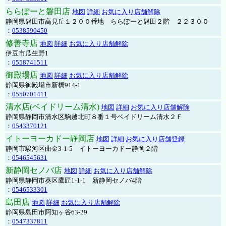
ららぽーと磐田店
地図
詳細
お気に入り店舗解除
静岡県磐田市高見丘１２００番地 ららぽーと磐田２階 ２２３００
：
0538590450
修善寺店
地図
詳細
お気に入り店舗解除
伊豆市瓜生野1
：
0558741511
御殿場店
地図
詳細
お気に入り店舗解除
静岡県御殿場市新橋914-1
：
0550701411
清水店(ベイドリーム清水)
地図
詳細
お気に入り店舗解除
静岡県静岡市清水区駒越北町８番１号ベイドリーム清水２Ｆ
：
0543370121
イトーヨーカドー静岡店
地図
詳細
お気に入り店舗登録
静岡市駿河区曲金3-1-5 イトーヨーカドー静岡２階
：
0546545631
新静岡セノバ店
地図
詳細
お気に入り店舗解除
静岡県静岡市葵区鷹匠1-1-1 新静岡セノバ4階
：
0546533301
島田店
地図
詳細
お気に入り店舗解除
静岡県島田市阿知ヶ谷63-29
：
0547337811