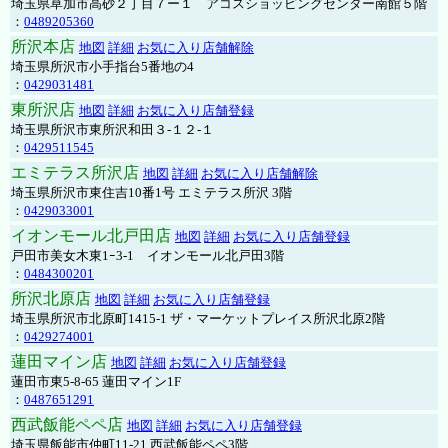
埼玉県草加市高砂２丁目７ー１ アコスショッピングセンター南館５階
：
0489205360
所沢本店
地図
詳細
お気に入り店舗解除
埼玉県所沢市小手指台5番地の4
：
0429031481
東所沢店
地図
詳細
お気に入り店舗登録
埼玉県所沢市東所沢和田３-１２-１
：
0429511545
エミテラス所沢店
地図
詳細
お気に入り店舗解除
埼玉県所沢市東住吉10番1号 エミテラス所沢 3階
：
0429033001
イオンモール北戸田店
地図
詳細
お気に入り店舗登録
戸田市美女木東1ｰ3‐1 イオンモール北戸田3階
：
0484300201
所沢北原店
地図
詳細
お気に入り店舗登録
埼玉県所沢市北原町1415-1 ザ・マーケットプレイス所沢北原2階
：
0429274001
蓮田マイン店
地図
詳細
お気に入り店舗登録
蓮田市東5-8-65 蓮田マイン1F
：
0487651291
西武飯能ペペ店
地図
詳細
お気に入り店舗登録
埼玉県飯能市仲町11-21 西武飯能ペペ3階