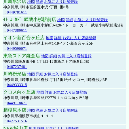
川崎水沢店
地図
詳細
お気に入り店舗登録
神奈川県川崎市宮前区水沢2丁目3番8号
：
0449781611
ｲﾄｰﾖｰｶﾄﾞｰ武蔵小杉駅前店
地図
詳細
お気に入り店舗登録
神奈川県川崎市中原区小杉町3-420イトーヨーカドー武蔵小杉駅前店5階
：
0447380611
イオン新百合ヶ丘店
地図
詳細
お気に入り店舗登録
神奈川県川崎市麻生区上麻生1-19イオン新百合ヶ丘5F
：
0449590071
東急ストア鎌倉店
地図
詳細
お気に入り店舗登録
神奈川県鎌倉市小町1丁目2-12東急ストア鎌倉店5階
：
0467237481
川崎枡形店
地図
詳細
お気に入り店舗登録
神奈川県川崎市多摩区枡形1丁目5番1号ヤオコー川崎枡形店3F
：
0449333315
クロス向ヶ丘店
地図
詳細
お気に入り店舗登録
神奈川県川崎市多摩区登戸2779-1 クロス向ヶ丘3階
：
0449118671
相模原本店
地図
詳細
お気に入り店舗解除
神奈川県相模原市横山１-１-１
：
0427531516
NEW城山店
地図
詳細
お気に入り店舗解除