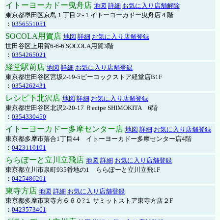
イトーヨーカドー曳舟店
地図
詳細
お気に入り店舗解除
東京都墨田区京島１丁目２-１イトーヨーカドー曳舟店４階
：
0356551051
SOCOLA用賀店
地図
詳細
お気に入り店舗登録
世田谷区上用賀6-6-6 SOCOLA用賀3階
：
0354265021
経堂駅前店
地図
詳細
お気に入り店舗登録
東京都世田谷区宮坂2-19-5ピーコックストア経堂店B1F
：
0354262431
レシピ下北沢店
地図
詳細
お気に入り店舗登録
東京都世田谷区北沢2-20-17 Ｒecipe SHIMOKITA 6階
：
0354330450
イトーヨーカドー多摩センター店
地図
詳細
お気に入り店舗登録
東京都多摩市落合1丁目44 イトーヨーカドー多摩センター店4階
：
0423110191
ららぽーと立川立飛店
地図
詳細
お気に入り店舗登録
東京都立川市泉町935番地の1 ららぽーと立川立飛1F
：
0425486201
東寺方店
地図
詳細
お気に入り店舗登録
東京都多摩市東寺方６６０?１ サミットストア東寺方店２F
：
0423573461