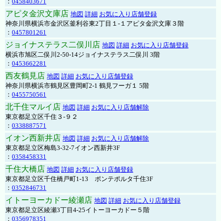
：
0458403671
アピタ金沢文庫店
地図
詳細
お気に入り店舗登録
神奈川県横浜市金沢区釜利谷東2丁目１-１アピタ金沢文庫３階
：
0457801261
ジョイナステラス二俣川店
地図
詳細
お気に入り店舗登録
横浜市旭区二俣川2-50-14ジョイナステラス二俣川 3階
：
0453662281
西友鶴見店
地図
詳細
お気に入り店舗登録
神奈川県横浜市鶴見区豊岡町2-1 鶴見フーガ１ 5階
：
0455750561
北千住マルイ店
地図
詳細
お気に入り店舗解除
東京都足立区千住３-９２
：
0338887571
イオン西新井店
地図
詳細
お気に入り店舗解除
東京都足立区梅島3-32-7イオン西新井3F
：
0358458331
千住大橋店
地図
詳細
お気に入り店舗登録
東京都足立区千住橋戸町1-13 ポンテポルタ千住3F
：
0352846731
イトーヨーカドー綾瀬店
地図
詳細
お気に入り店舗登録
東京都足立区綾瀬3丁目4-25イトーヨーカドー５階
：
0356978351