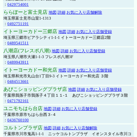
：
0429754001
ららぽーと富士見店
地図
詳細
お気に入り店舗解除
埼玉県富士見市山室1-1313
：
0492751191
イトーヨーカドー三郷店
地図
詳細
お気に入り店舗登録
埼玉県三郷市ピアラシティ1-1-1 イトーヨーカドー三郷店2階
：
0489541511
八潮店(フレスポ八潮)
地図
詳細
お気に入り店舗登録
埼玉県八潮市大瀬1-1-3 フレスポ八潮3F
：
0489943911
イトーヨーカドー和光店
地図
詳細
お気に入り店舗登録
埼玉県和光市丸山台1丁目9-3 イトーヨーカドー和光店 ３階
：
0484513661
あびこショッピングプラザ店
地図
詳細
お気に入り店舗登録
千葉県我孫子市我孫子４丁目１１-１ あびこショッピングプラザ３階
：
0471792161
ユニモちはら台店
地図
詳細
お気に入り店舗登録
千葉県市原市ちはら台西３-４
：
0436760100
コルトンプラザ店
地図
詳細
お気に入り店舗解除
千葉県市川市鬼高1-1-1 ニッケコルトンプラザ イオンスタイル市川コ