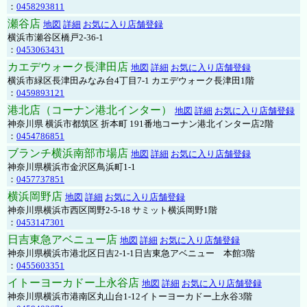
：
0458293811
瀬谷店
地図
詳細
お気に入り店舗登録
横浜市瀬谷区橋戸2-36-1
：
0453063431
カエデウォーク長津田店
地図
詳細
お気に入り店舗登録
横浜市緑区長津田みなみ台4丁目7-1 カエデウォーク長津田1階
：
0459893121
港北店（コーナン港北インター）
地図
詳細
お気に入り店舗登録
神奈川県 横浜市都筑区 折本町 191番地コーナン港北インター店2階
：
0454786851
ブランチ横浜南部市場店
地図
詳細
お気に入り店舗登録
神奈川県横浜市金沢区鳥浜町1-1
：
0457737851
横浜岡野店
地図
詳細
お気に入り店舗登録
神奈川県横浜市西区岡野2-5-18 サミット横浜岡野1階
：
0453147301
日吉東急アベニュー店
地図
詳細
お気に入り店舗登録
神奈川県横浜市港北区日吉2-1-1日吉東急アベニュー 本館3階
：
0455603351
イトーヨーカドー上永谷店
地図
詳細
お気に入り店舗登録
神奈川県横浜市港南区丸山台1-12イトーヨーカドー上永谷3階