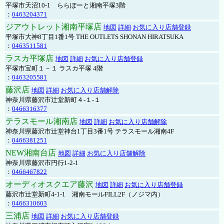
平塚市天沼10-1 ららぽーと湘南平塚3階
：
0463204371
ジアウトレット湘南平塚店
地図
詳細
お気に入り店舗登録
平塚市大神8丁目1番1号 THE OUTLETS SHONAN HIRATSUKA
：
0463511581
ラスカ平塚店
地図
詳細
お気に入り店舗登録
平塚市宝町１－１ ラスカ平塚 4階
：
0463205581
藤沢店
地図
詳細
お気に入り店舗解除
神奈川県藤沢市辻堂新町４-１-１
：
0466316377
テラスモール湘南店
地図
詳細
お気に入り店舗解除
神奈川県藤沢市辻堂神台1丁目3番1号 テラスモール湘南4F
：
0466381251
NEW湘南台店
地図
詳細
お気に入り店舗解除
神奈川県藤沢市円行1-2-1
：
0466467822
オーディオスクエア藤沢
地図
詳細
お気に入り店舗登録
藤沢市辻堂新町4-1-1 湘南モールFILL2F（ノジマ内）
：
0466310603
三浦店
地図
詳細
お気に入り店舗登録