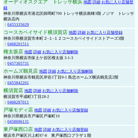
オーディオスクエア トレッサ横浜
地図
詳細
お気に入り店舗登
録
神奈川県横浜市港北区師岡町700 トレッサ横浜南棟3階 ノジマ トレッサ
横浜店内
：
0455335629
コースカベイサイド横須賀店
地図
詳細
お気に入り店舗登録
神奈川県横須賀市本町２-１-１２コースカベイサイドストアーズ3階
：
0468201511
権太坂店
地図
詳細
お気に入り店舗解除
神奈川県横浜市保土ケ谷区権太坂 3-1-3
：
0457305731
ホームズ鶴見店
地図
詳細
お気に入り店舗解除
神奈川県横浜市鶴見区岸谷3丁目9-1 島忠ホームズ横浜鶴見店2階
：
0455842261
横須賀店
地図
詳細
お気に入り店舗解除
横須賀市平成町3丁目28-2
：
0468287011
戸塚モディ店
地図
詳細
お気に入り店舗登録
神奈川県横浜市戸塚区戸塚町10
：
0458696131
東戸塚西口店
地図
詳細
お気に入り店舗登録
横浜市戸塚区川上町87-8 東戸塚西口プラザ１階