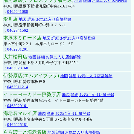
湯河原店(アクロスプラザ湯河原)
地図
詳細
お気に入り店舗登録
神奈川県足柄下郡湯河原町中央1-1617-54
：
0465641688
愛川店
地図
詳細
お気に入り店舗登録
神奈川県愛甲郡愛川町中津９７５-１
：
0462841562
本厚木ミロード店
地図
詳細
お気に入り店舗登録
厚木市中町2-2-1 本厚木ミロード2 6F
：
0462201201
大井松田店
地図
詳細
お気に入り店舗解除
神奈川県足柄上郡大井町金子字中の町325-1
：
0465828168
伊勢原店(エムアイプラザ)
地図
詳細
お気に入り店舗解除
神奈川県伊勢原市板戸８
：
0463911214
イトーヨーカドー伊勢原店
地図
詳細
お気に入り店舗登録
神奈川県伊勢原市桜台1-8-1 イトーヨーカドー伊勢原4階
：
0463920161
海老名マルイ店
地図
詳細
お気に入り店舗登録
神奈川県海老名市中央１丁目６-１海老名マルイ4階
：
0462925181
ららぽーと海老名店
地図
詳細
お気に入り店舗登録