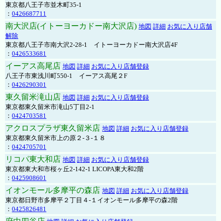
東京都八王子市並木町35-1
：
0426687711
南大沢店(イトーヨーカドー南大沢店)
地図
詳細
お気に入り店舗
解除
東京都八王子市南大沢2-28-1 イトーヨーカドー南大沢店4F
：
0426533681
イーアス高尾店
地図
詳細
お気に入り店舗登録
八王子市東浅川町550-1 イーアス高尾２F
：
0426290301
東久留米滝山店
地図
詳細
お気に入り店舗登録
東京都東久留米市滝山5丁目2-1
：
0424703581
アクロスプラザ東久留米店
地図
詳細
お気に入り店舗登録
東京都東久留米市上の原２-３-１８
：
0424705701
リコパ東大和店
地図
詳細
お気に入り店舗登録
東京都東大和市桜ヶ丘2-142-1 LICOPA東大和2階
：
0425908601
イオンモール多摩平の森店
地図
詳細
お気に入り店舗登録
東京都日野市多摩平２丁目４-１イオンモール多摩平の森2階
：
0425826481