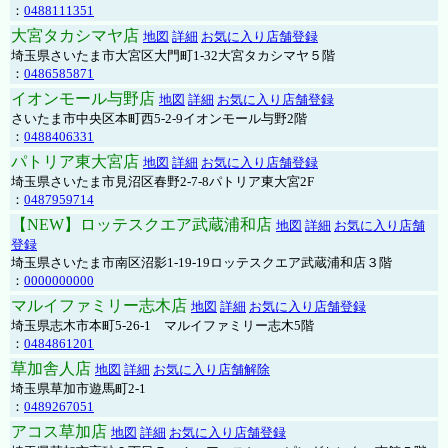
：
0488111351
大宮タカシマヤ店
地図
詳細
お気に入り店舗登録
埼玉県さいたま市大宮区大門町1-32大宮タカシマヤ５階
：
0486585871
イオンモール与野店
地図
詳細
お気に入り店舗登録
さいたま市中央区本町西5-2-9イオンモール与野2階
：
0488406331
パトリア東大宮店
地図
詳細
お気に入り店舗登録
埼玉県さいたま市見沼区春野2-7-8パトリア東大宮2F
：
0487959714
【NEW】ロッテスクエア武蔵浦和店
地図
詳細
お気に入り店舗
登録
埼玉県さいたま市南区沼影1-19-19ロッテスクエア武蔵浦和店３階
：
0000000000
マルイファミリー志木店
地図
詳細
お気に入り店舗登録
埼玉県志木市本町5-26-1 マルイファミリー志木5階
：
0484861201
草加舎人店
地図
詳細
お気に入り店舗解除
埼玉県草加市遊馬町2-1
：
0489267051
アコス草加店
地図
詳細
お気に入り店舗登録