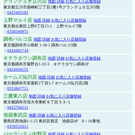
グランデュオ立川店
地図
詳細
お気に入り店舗登録
東京都立川市柴崎町三丁目2番1号グランデュオ立川5階
：
0425405181
上野マルイ店
地図
詳細
お気に入り店舗登録
東京都台東区上野6丁目15-1 上野マルイ7階
：
0358344971
調布パルコ店
地図
詳細
お気に入り店舗登録
東京都調布市小島町 1-38-1 調布パルコ5階
：
0424401734
キテラタウン調布店
地図
詳細
お気に入り店舗登録
東京都調布市菊野台1-33-3 キテラタウン調布2F
：
0424436151
ホームズ仙川店
地図
詳細
お気に入り店舗登録
東京都調布市若葉町2丁目1-7 ホームズ仙川店2階
：
0353847711
三鷹東八店
地図
詳細
お気に入り店舗登録
東京都調布市深大寺東町８丁目３３-１
：
0422706531
池袋東武店
地図
詳細
お気に入り店舗登録
豊島区西池袋1-1-25 東武百貨店 池袋店4F 8～10番地
：
0359531011
パークシティ中野店
地図
詳細
お気に入り店舗登録