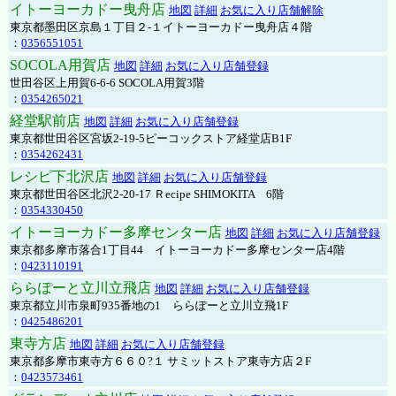
イトーヨーカドー曳舟店
地図
詳細
お気に入り店舗解除
東京都墨田区京島１丁目２-１イトーヨーカドー曳舟店４階
：
0356551051
SOCOLA用賀店
地図
詳細
お気に入り店舗登録
世田谷区上用賀6-6-6 SOCOLA用賀3階
：
0354265021
経堂駅前店
地図
詳細
お気に入り店舗登録
東京都世田谷区宮坂2-19-5ピーコックストア経堂店B1F
：
0354262431
レシピ下北沢店
地図
詳細
お気に入り店舗登録
東京都世田谷区北沢2-20-17 Ｒecipe SHIMOKITA 6階
：
0354330450
イトーヨーカドー多摩センター店
地図
詳細
お気に入り店舗登録
東京都多摩市落合1丁目44 イトーヨーカドー多摩センター店4階
：
0423110191
ららぽーと立川立飛店
地図
詳細
お気に入り店舗登録
東京都立川市泉町935番地の1 ららぽーと立川立飛1F
：
0425486201
東寺方店
地図
詳細
お気に入り店舗登録
東京都多摩市東寺方６６０?１ サミットストア東寺方店２F
：
0423573461