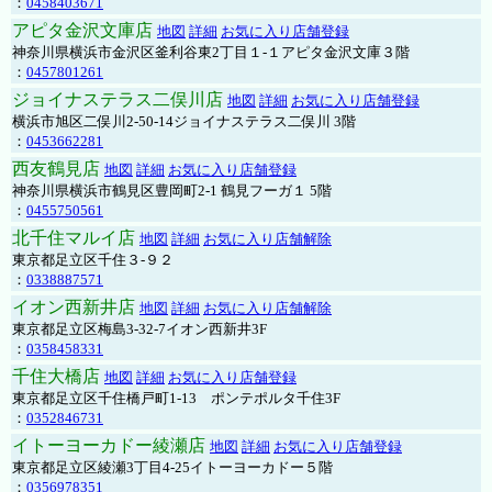
：
0458403671
アピタ金沢文庫店
地図
詳細
お気に入り店舗登録
神奈川県横浜市金沢区釜利谷東2丁目１-１アピタ金沢文庫３階
：
0457801261
ジョイナステラス二俣川店
地図
詳細
お気に入り店舗登録
横浜市旭区二俣川2-50-14ジョイナステラス二俣川 3階
：
0453662281
西友鶴見店
地図
詳細
お気に入り店舗登録
神奈川県横浜市鶴見区豊岡町2-1 鶴見フーガ１ 5階
：
0455750561
北千住マルイ店
地図
詳細
お気に入り店舗解除
東京都足立区千住３-９２
：
0338887571
イオン西新井店
地図
詳細
お気に入り店舗解除
東京都足立区梅島3-32-7イオン西新井3F
：
0358458331
千住大橋店
地図
詳細
お気に入り店舗登録
東京都足立区千住橋戸町1-13 ポンテポルタ千住3F
：
0352846731
イトーヨーカドー綾瀬店
地図
詳細
お気に入り店舗登録
東京都足立区綾瀬3丁目4-25イトーヨーカドー５階
：
0356978351