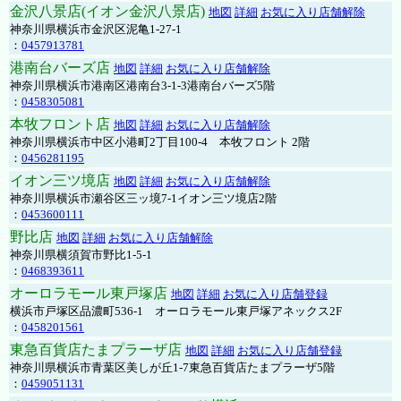
金沢八景店(イオン金沢八景店)
地図
詳細
お気に入り店舗解除
神奈川県横浜市金沢区泥亀1-27-1
：
0457913781
港南台バーズ店
地図
詳細
お気に入り店舗解除
神奈川県横浜市港南区港南台3-1-3港南台バーズ5階
：
0458305081
本牧フロント店
地図
詳細
お気に入り店舗解除
神奈川県横浜市中区小港町2丁目100-4 本牧フロント 2階
：
0456281195
イオン三ツ境店
地図
詳細
お気に入り店舗解除
神奈川県横浜市瀬谷区三ッ境7-1イオン三ツ境店2階
：
0453600111
野比店
地図
詳細
お気に入り店舗解除
神奈川県横須賀市野比1-5-1
：
0468393611
オーロラモール東戸塚店
地図
詳細
お気に入り店舗登録
横浜市戸塚区品濃町536-1 オーロラモール東戸塚アネックス2F
：
0458201561
東急百貨店たまプラーザ店
地図
詳細
お気に入り店舗登録
神奈川県横浜市青葉区美しが丘1-7東急百貨店たまプラーザ5階
：
0459051131