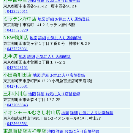
府中四谷店
地図
詳細
お気に入り店舗登録
東京都府中市四谷5-23-12 府中四谷SC２F
：
0423525011
ミッテン府中店
地図
詳細
お気に入り店舗登録
東京都府中市宮町1-41-2 ミッテン府中5階
：
0423525220
NEW鶴川店
地図
詳細
お気に入り店舗解除
東京都町田市能ヶ谷１丁目７番５号 神栄ビル２F
：
0427376031
忠生店
地図
詳細
お気に入り店舗解除
東京都町田市木曽西２丁目１７-２１
：
0427923151
小田急町田店
地図
詳細
お気に入り店舗登録
東京都町田市原町田6-12-20 小田急百貨店町田店7階
：
0427105581
三和小川店
地図
詳細
お気に入り店舗登録
東京都町田市金森４丁目１?２ 2F
：
0427068343
イオンモールむさし村山店
地図
詳細
お気に入り店舗解除
東京都武蔵村山市榎1丁目1-3 イオンモールむさし村山3F
：
0425668581
東急百貨店吉祥寺店
地図
詳細
お気に入り店舗登録