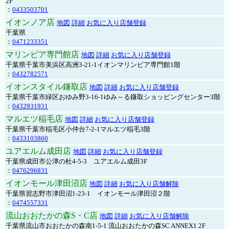
2F
：
0433503701
イオンノア店
地図
詳細
お気に入り店舗登録
千葉県
：
0471233351
マリンピア専門館店
地図
詳細
お気に入り店舗登録
千葉県千葉市美浜区高洲3-21-1イオンマリンピア専門館1階
：
0432782571
イオンスタイル鎌取店
地図
詳細
お気に入り店舗登録
千葉県千葉市緑区おゆみ野3-16-1ゆみ～る鎌取ショッピングセンター3階
：
0432931931
マルエツ稲毛店
地図
詳細
お気に入り店舗登録
千葉県千葉市稲毛区小仲台7-2-1マルエツ稲毛3階
：
0433103860
ユアエルム成田店
地図
詳細
お気に入り店舗登録
千葉県成田市公津の杜4-5-3 ユアエルム成田3F
：
0476296831
イオンモール津田沼店
地図
詳細
お気に入り店舗解除
千葉県習志野市津田沼1-23-1 イオンモール津田沼２階
：
0474557331
流山おおたかの森S・C店
地図
詳細
お気に入り店舗解除
千葉県流山市おおたかの森南1-5-1 流山おおたかの森SC ANNEX1 2F