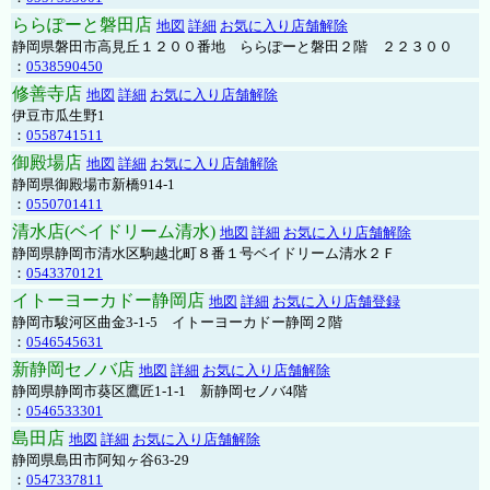
ららぽーと磐田店
地図
詳細
お気に入り店舗解除
静岡県磐田市高見丘１２００番地 ららぽーと磐田２階 ２２３００
：
0538590450
修善寺店
地図
詳細
お気に入り店舗解除
伊豆市瓜生野1
：
0558741511
御殿場店
地図
詳細
お気に入り店舗解除
静岡県御殿場市新橋914-1
：
0550701411
清水店(ベイドリーム清水)
地図
詳細
お気に入り店舗解除
静岡県静岡市清水区駒越北町８番１号ベイドリーム清水２Ｆ
：
0543370121
イトーヨーカドー静岡店
地図
詳細
お気に入り店舗登録
静岡市駿河区曲金3-1-5 イトーヨーカドー静岡２階
：
0546545631
新静岡セノバ店
地図
詳細
お気に入り店舗解除
静岡県静岡市葵区鷹匠1-1-1 新静岡セノバ4階
：
0546533301
島田店
地図
詳細
お気に入り店舗解除
静岡県島田市阿知ヶ谷63-29
：
0547337811