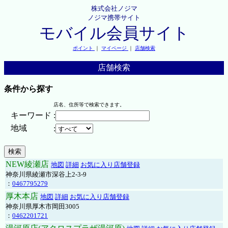
株式会社ノジマ
ノジマ携帯サイト
モバイル会員サイト
ポイント
｜
マイページ
｜
店舗検索
店舗検索
条件から探す
店名、住所等で検索できます。
キーワード
:
地域
:
NEW綾瀬店
地図
詳細
お気に入り店舗登録
神奈川県綾瀬市深谷上2-3-9
：
0467795279
厚木本店
地図
詳細
お気に入り店舗登録
神奈川県厚木市岡田3005
：
0462201721