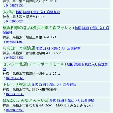
神奈川県三浦市初声町入江字2-186-1
：
0468873151
大和店
地図
詳細
お気に入り店舗登録
神奈川県大和市深見台1-1-18
：
0462005021
横浜四季の森店(横浜四季の森フォレオ)
地図
詳細
お気に入り店
舗解除
神奈川県横浜市旭区上白根３-４１-１
：
0459581561
ららぽーと横浜店
地図
詳細
お気に入り店舗解除
神奈川県横浜市都筑区池辺町４０３５-１
：
0459296252
センター北店(ノースポートモール)
地図
詳細
お気に入り店舗解
除
神奈川県横浜市都筑区中川中央１-25-１
：
0459147661
トレッサ横浜店
地図
詳細
お気に入り店舗解除
神奈川県横浜市港北区師岡町700番地
：
0455335631
MARK IS みなとみらい店
地図
詳細
お気に入り店舗登録
神奈川県横浜市みなとみらい3-5-1 MARK IS みなとみらい3F
：
0456805651