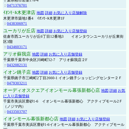
千葉県柏市若柴178-4
：
0471376701
ｲｵﾝﾓｰﾙ木更津店
地図
詳細
お気に入り店舗解除
木更津市築地1番4 ｲｵﾝﾓｰﾙ木更津1F
：
0438306971
ユーカリが丘店
地図
詳細
お気に入り店舗登録
佐倉市西ユーカリが丘6丁目12番地3 イオンタウンユーカリが丘東街
区3階
：
0434603171
アリオ蘇我店
地図
詳細
お気に入り店舗登録
千葉県千葉市中央区川崎町52-7 アリオ蘇我店２F
：
0432082131
イオン銚子店
地図
詳細
お気に入り店舗登録
千葉県銚子市三崎町2丁目2660-1 イオン銚子ショッピングセンター２Ｆ
：
0479303211
オーディオスクエアイオンモール幕張新都心店
地図
詳細
お気
に入り店舗登録
千葉市美浜区豊砂1-6 イオンモール幕張新都心 アクティブモール2Ｆ
（ノジマ内）
：
0433503707
イオンモール幕張新都心店
地図
詳細
お気に入り店舗登録
千葉県千葉市美浜区豊砂1-6イオンモール幕張新都心 アクティブモール