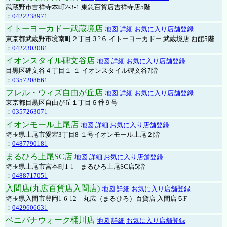
武蔵野市吉祥寺本町2-3-1 東急百貨店吉祥寺店5階
：
0422238971
イトーヨーカドー武蔵境店
地図
詳細
お気に入り店舗登録
東京都武蔵野市境南町２丁目３?６ イトーヨーカドー 武蔵境店 西館5階
：
0422303081
イオンスタイル碑文谷店
地図
詳細
お気に入り店舗登録
目黒区碑文谷４丁目１-１ イオンスタイル碑文谷7階
：
0357208661
フレル・ウィズ自由が丘店
地図
詳細
お気に入り店舗登録
東京都目黒区自由が丘１丁目６番９号
：
0357263071
イオンモール上尾店
地図
詳細
お気に入り店舗登録
埼玉県上尾市愛宕3丁目8-１号イオンモール上尾２階
：
0487790181
まるひろ上尾SC店
地図
詳細
お気に入り店舗登録
埼玉県上尾市宮本町1-1 まるひろ上尾SC店5階
：
0488717051
入間店(丸広百貨店入間店)
地図
詳細
お気に入り店舗登録
埼玉県入間市豊岡1-6-12 丸広（まるひろ）百貨店 入間店５F
：
0429606631
ベニバナウォーク桶川店
地図
詳細
お気に入り店舗登録