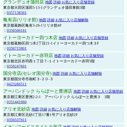
グランデュオ蒲田店
地図
詳細
お気に入り店舗登録
東京都大田区蒲田5-13-1グランデュオ蒲田東館3階
：
0357138301
亀有店(リリオ館)
地図
詳細
お気に入り店舗解除
東京都葛飾区亀有3-26-1リリオ館4F
：
0356506181
イトーヨーカドー四つ木店
地図
詳細
お気に入り店舗登録
東京都葛飾区四つ木2丁目21-1イトーヨーカドー四つ木３F
：
0356715901
イトーヨーカドー赤羽店
地図
詳細
お気に入り店舗登録
東京都北区赤羽西１丁目７-１イトーヨーカドー赤羽5階
：
0359247691
国分寺店(セレオ国分寺)
地図
詳細
お気に入り店舗解除
東京都国分寺市南町３-２０-３
：
0423266511
アーバンドック ららぽーと豊洲店
地図
詳細
お気に入り店舗登録
東京都江東区豊洲2-2-1 アーバンドック ららぽーと豊洲３ 3階
：
0351441660
アリオ北砂店
地図
詳細
お気に入り店舗解除
東京都江東区北砂2丁目17番1号アリオ北砂2F
：
0356537611
イオンフードスタイル小平店