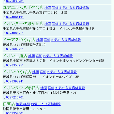
：
0477035701
ユアエルム八千代台店
地図
詳細
お気に入り店舗解除
千葉県八千代市八千代台東1丁目1-10 ３階
：
0474861191
イオン八千代緑が丘店
地図
詳細
お気に入り店舗登録
千葉県八千代市緑が丘２丁目１番３ イオン八千代緑が丘３F
：
0474804711
イーアスつくば店
地図
詳細
お気に入り店舗解除
茨城県つくば市研究学園5-19
：
0298687271
イオン土浦店
地図
詳細
お気に入り店舗解除
茨城県土浦市上高津３６７番 イオン土浦ショッピングセンター1階
：
0298355251
イオンつくば店
地図
詳細
お気に入り店舗登録
茨城県つくば市稲岡66-1 イオンモールつくば 3F
：
0298392241
イオンタウン守谷店
地図
詳細
お気に入り店舗登録
茨城県守谷市百合ヶ丘3丁目249-1ｲｵﾝﾀｳﾝ守谷・2F
：
0297210701
伊東店
地図
詳細
お気に入り店舗解除
静岡県伊東市鎌田１２８８-１
：
0557353001