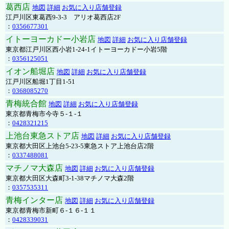
葛西店
地図
詳細
お気に入り店舗登録
江戸川区東葛西9-3-3 アリオ葛西店2F
：
0356677301
イトーヨーカドー小岩店
地図
詳細
お気に入り店舗登録
東京都江戸川区西小岩1-24-1イトーヨーカドー小岩5階
：
0356125051
イオン船堀店
地図
詳細
お気に入り店舗登録
江戸川区船堀1丁目1-51
：
0368085270
青梅統合館
地図
詳細
お気に入り店舗登録
東京都青梅市今寺５-１-１
：
0428321215
上池台東急ストア店
地図
詳細
お気に入り店舗登録
東京都大田区上池台5-23-5東急ストア上池台店2階
：
0337488081
マチノマ大森店
地図
詳細
お気に入り店舗登録
東京都大田区大森町3-1-38マチノマ大森2階
：
0357535311
青梅インター店
地図
詳細
お気に入り店舗登録
東京都青梅市新町６-１６-１１
：
0428339031