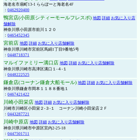
海老名市扇町13-1 ららぽーと海老名4F
：
0462920400
鴨宮店(小田原シティーモールフレスポ)
地図
詳細
お気に入り店
舗解除
神奈川県小田原市前川１２０
：
0465452345
宮前店
地図
詳細
お気に入り店舗解除
神奈川県川崎市宮前区馬絹1丁目9番地5号
：
0448718371
マルイファミリー溝口店
地図
詳細
お気に入り店舗解除
神奈川県川崎市高津区溝口１-４-１
：
0448222525
鎌倉店(コーナン鎌倉大船モール)
地図
詳細
お気に入り店舗解除
神奈川県鎌倉市岡本１１８８番地１
：
0467421422
川崎小田栄店
地図
詳細
お気に入り店舗解除
川崎市川崎区小田栄２‐３‐１ コーナン川崎小田栄店２Ｆ
：
0443287721
川崎中原店
地図
詳細
お気に入り店舗解除
神奈川県川崎市中原区宮内2-25-18
：
0447501711