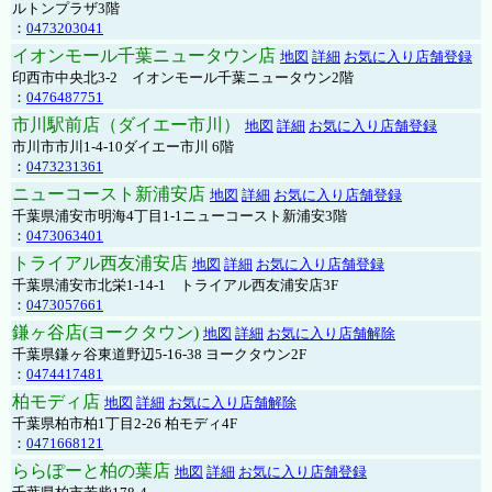
ルトンプラザ3階
：
0473203041
イオンモール千葉ニュータウン店
地図
詳細
お気に入り店舗登録
印西市中央北3-2 イオンモール千葉ニュータウン2階
：
0476487751
市川駅前店（ダイエー市川）
地図
詳細
お気に入り店舗登録
市川市市川1-4-10ダイエー市川 6階
：
0473231361
ニューコースト新浦安店
地図
詳細
お気に入り店舗登録
千葉県浦安市明海4丁目1-1ニューコースト新浦安3階
：
0473063401
トライアル西友浦安店
地図
詳細
お気に入り店舗登録
千葉県浦安市北栄1-14-1 トライアル西友浦安店3F
：
0473057661
鎌ヶ谷店(ヨークタウン)
地図
詳細
お気に入り店舗解除
千葉県鎌ヶ谷東道野辺5-16-38 ヨークタウン2F
：
0474417481
柏モディ店
地図
詳細
お気に入り店舗解除
千葉県柏市柏1丁目2-26 柏モディ4F
：
0471668121
ららぽーと柏の葉店
地図
詳細
お気に入り店舗登録