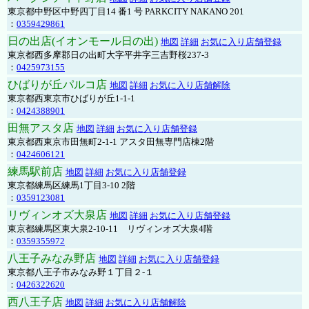
東京都中野区中野四丁目14 番1 号 PARKCITY NAKANO 201
：
0359429861
日の出店(イオンモール日の出)
地図
詳細
お気に入り店舗登録
東京都西多摩郡日の出町大字平井字三吉野桜237-3
：
0425973155
ひばりが丘パルコ店
地図
詳細
お気に入り店舗解除
東京都西東京市ひばりが丘1-1-1
：
0424388901
田無アスタ店
地図
詳細
お気に入り店舗登録
東京都西東京市田無町2-1-1 アスタ田無専門店棟2階
：
0424606121
練馬駅前店
地図
詳細
お気に入り店舗登録
東京都練馬区練馬1丁目3-10 2階
：
0359123081
リヴィンオズ大泉店
地図
詳細
お気に入り店舗登録
東京都練馬区東大泉2-10-11 リヴィンオズ大泉4階
：
0359355972
八王子みなみ野店
地図
詳細
お気に入り店舗登録
東京都八王子市みなみ野１丁目２-１
：
0426322620
西八王子店
地図
詳細
お気に入り店舗解除