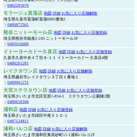
：
0482291979
モラージュ菖蒲店
地図
詳細
お気に入り店舗解除
埼玉県久喜市菖蒲町菖蒲6005番地1
：
0480872501
熊谷ニットーモール店
地図
詳細
お気に入り店舗登録
埼玉県熊谷市銀座2-245 ニットーモール3F
：
0485010600
イトーヨーカドー久喜店
地図
詳細
お気に入り店舗登録
久喜市久喜中央４丁目９-１１ イトーヨーカドー 久喜店4階
：
0480261281
レイクタウン店
地図
詳細
お気に入り店舗解除
埼玉県越谷市レイクタウン３丁目１番地１
：
0489901251
大宮ステラタウン店
地図
詳細
お気に入り店舗登録
埼玉県さいたま市北区宮原1-854-1 ステラタウン公園棟2階
：
0486618366
浦和店
地図
詳細
お気に入り店舗登録
埼玉県さいたま市緑区中尾５１０-１
：
0487124811
浦和パルコ店
地図
詳細
お気に入り店舗解除
埼玉県さいたま市浦和区東高砂町11-1浦和パルコ2F