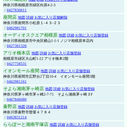
神奈川県相模原市緑区向原4-2-3
：
0427830611
座間店
地図
詳細
お気に入り店舗解除
神奈川県座間市小松原１-４３-２３
：
0462981701
オーディオスクエア相模原
地図
詳細
お気に入り店舗登録
神奈川県相模原市中央区横山1-1-1 ノジマ相模原本店内
：
0427301326
アリオ橋本店
地図
詳細
お気に入り店舗登録
相模原市緑区大山町1-22 アリオ橋本2階
：
0427758531
イオンモール座間
地図
詳細
お気に入り店舗登録
神奈川県座間市広野台2丁目10-4 イオンモール座間3階
：
0462981161
そよら湘南茅ヶ崎店
地図
詳細
お気に入り店舗登録
神奈川県茅ヶ崎市茅ヶ崎2‐7‐71 そよら湘南茅ヶ崎３F
：
0467846080
秦野店
地図
詳細
お気に入り店舗登録
神奈川県秦野市曽屋４７８４
：
0463831214
ららぽーと湘南平塚店
地図
詳細
お気に入り店舗登録