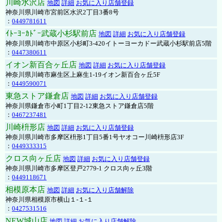
川崎水沢店
地図
詳細
お気に入り店舗登録
神奈川県川崎市宮前区水沢2丁目3番8号
：
0449781611
ｲﾄｰﾖｰｶﾄﾞｰ武蔵小杉駅前店
地図
詳細
お気に入り店舗登録
神奈川県川崎市中原区小杉町3-420イトーヨーカドー武蔵小杉駅前店5階
：
0447380611
イオン新百合ヶ丘店
地図
詳細
お気に入り店舗登録
神奈川県川崎市麻生区上麻生1-19イオン新百合ヶ丘5F
：
0449590071
東急ストア鎌倉店
地図
詳細
お気に入り店舗登録
神奈川県鎌倉市小町1丁目2-12東急ストア鎌倉店5階
：
0467237481
川崎枡形店
地図
詳細
お気に入り店舗登録
神奈川県川崎市多摩区枡形1丁目5番1号ヤオコー川崎枡形店3F
：
0449333315
クロス向ヶ丘店
地図
詳細
お気に入り店舗登録
神奈川県川崎市多摩区登戸2779-1 クロス向ヶ丘3階
：
0449118671
相模原本店
地図
詳細
お気に入り店舗解除
神奈川県相模原市横山１-１-１
：
0427531516
NEW城山店
地図
詳細
お気に入り店舗解除