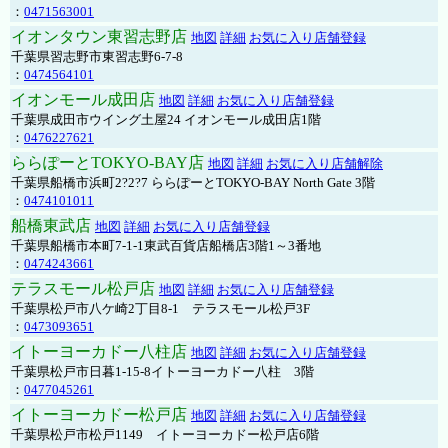
：
0471563001
イオンタウン東習志野店
地図
詳細
お気に入り店舗登録
千葉県習志野市東習志野6-7-8
：
0474564101
イオンモール成田店
地図
詳細
お気に入り店舗登録
千葉県成田市ウイング土屋24 イオンモール成田店1階
：
0476227621
ららぽーとTOKYO-BAY店
地図
詳細
お気に入り店舗解除
千葉県船橋市浜町2?2?7 ららぽーとTOKYO-BAY North Gate 3階
：
0474101011
船橋東武店
地図
詳細
お気に入り店舗登録
千葉県船橋市本町7-1-1東武百貨店船橋店3階1～3番地
：
0474243661
テラスモール松戸店
地図
詳細
お気に入り店舗登録
千葉県松戸市八ケ崎2丁目8-1 テラスモール松戸3F
：
0473093651
イトーヨーカドー八柱店
地図
詳細
お気に入り店舗登録
千葉県松戸市日暮1-15-8イトーヨーカドー八柱 3階
：
0477045261
イトーヨーカドー松戸店
地図
詳細
お気に入り店舗登録
千葉県松戸市松戸1149 イトーヨーカドー松戸店6階