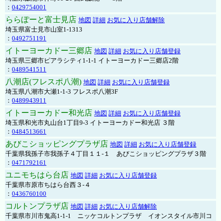
：
0429754001
ららぽーと富士見店
地図
詳細
お気に入り店舗解除
埼玉県富士見市山室1-1313
：
0492751191
イトーヨーカドー三郷店
地図
詳細
お気に入り店舗登録
埼玉県三郷市ピアラシティ1-1-1 イトーヨーカドー三郷店2階
：
0489541511
八潮店(フレスポ八潮)
地図
詳細
お気に入り店舗登録
埼玉県八潮市大瀬1-1-3 フレスポ八潮3F
：
0489943911
イトーヨーカドー和光店
地図
詳細
お気に入り店舗登録
埼玉県和光市丸山台1丁目9-3 イトーヨーカドー和光店 ３階
：
0484513661
あびこショッピングプラザ店
地図
詳細
お気に入り店舗登録
千葉県我孫子市我孫子４丁目１１-１ あびこショッピングプラザ３階
：
0471792161
ユニモちはら台店
地図
詳細
お気に入り店舗登録
千葉県市原市ちはら台西３-４
：
0436760100
コルトンプラザ店
地図
詳細
お気に入り店舗解除
千葉県市川市鬼高1-1-1 ニッケコルトンプラザ イオンスタイル市川コ