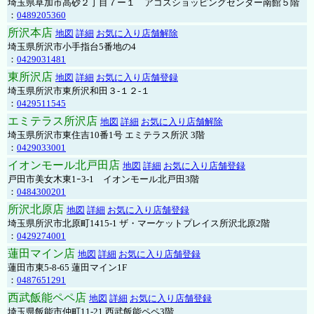
埼玉県草加市高砂２丁目７ー１ アコスショッピングセンター南館５階
：
0489205360
所沢本店
地図
詳細
お気に入り店舗解除
埼玉県所沢市小手指台5番地の4
：
0429031481
東所沢店
地図
詳細
お気に入り店舗登録
埼玉県所沢市東所沢和田３-１２-１
：
0429511545
エミテラス所沢店
地図
詳細
お気に入り店舗解除
埼玉県所沢市東住吉10番1号 エミテラス所沢 3階
：
0429033001
イオンモール北戸田店
地図
詳細
お気に入り店舗登録
戸田市美女木東1ｰ3‐1 イオンモール北戸田3階
：
0484300201
所沢北原店
地図
詳細
お気に入り店舗登録
埼玉県所沢市北原町1415-1 ザ・マーケットプレイス所沢北原2階
：
0429274001
蓮田マイン店
地図
詳細
お気に入り店舗登録
蓮田市東5-8-65 蓮田マイン1F
：
0487651291
西武飯能ペペ店
地図
詳細
お気に入り店舗登録
埼玉県飯能市仲町11-21 西武飯能ペペ3階