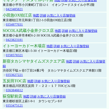
地図
詳細
お気に入り店舗登録
東京都小平市小川東町2丁目12-1 イオンフードスタイル小平2階
：
0423485821
小田急OX狛江店
地図
詳細
お気に入り店舗登録
東京都狛江市元和泉1丁目2-1小田急OX狛江店2階
：
0354977031
SOCOLA武蔵小金井クロス店
地図
詳細
お気に入り店舗登録
東京都小金井市本町6-2-30 SOCOLA武蔵小金井クロス3階
：
0423823181
イトーヨーカドー木場店
地図
詳細
お気に入り店舗登録
東京都江東区木場1-5-30 イトーヨーカドー木場店3階
：
0358578321
新宿タカシマヤタイムズスクエア店
地図
詳細
お気に入り店舗登
録
渋谷区千駄ヶ谷5丁目24番2号 タカシマヤタイムズスクエア本館11階
：
0353627221
五反田TOC店
地図
詳細
お気に入り店舗登録
東京都品川区西五反田 ７－２２－１７ TOCビル3階
：
0363846612
荻窪駅前店
地図
詳細
お気に入り店舗登録
東京都杉並区上萩1-9-1 タウンセブン６F
：
0353475121