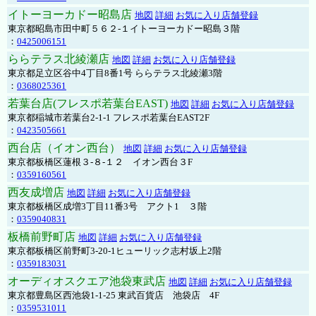
イトーヨーカドー昭島店
地図
詳細
お気に入り店舗登録
東京都昭島市田中町５６２-１イトーヨーカドー昭島３階
：
0425006151
ららテラス北綾瀬店
地図
詳細
お気に入り店舗登録
東京都足立区谷中4丁目8番1号 ららテラス北綾瀬3階
：
0368025361
若葉台店(フレスポ若葉台EAST)
地図
詳細
お気に入り店舗登録
東京都稲城市若葉台2-1-1 フレスポ若葉台EAST2F
：
0423505661
西台店（イオン西台）
地図
詳細
お気に入り店舗登録
東京都板橋区蓮根３-８-１２ イオン西台３F
：
0359160561
西友成増店
地図
詳細
お気に入り店舗登録
東京都板橋区成増3丁目11番3号 アクト1 ３階
：
0359040831
板橋前野町店
地図
詳細
お気に入り店舗登録
東京都板橋区前野町3-20-1ヒューリック志村坂上2階
：
0359183031
オーディオスクエア池袋東武店
地図
詳細
お気に入り店舗登録
東京都豊島区西池袋1-1-25 東武百貨店 池袋店 4F
：
0359531011