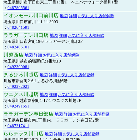
埼玉県桶川市下日出東二丁目15番1 ベニバナウォーク桶川1階
：
0487895561
イオンモール川口前川店
地図
詳細
お気に入り店舗解除
埼玉県川口市前川 1-1-11-3003
：
0482641591
ララガーデン川口店
地図
詳細
お気に入り店舗解除
埼玉県川口市宮町18-9 ララガーデン川口 2F
：
0482406101
川越西店
地図
詳細
お気に入り店舗解除
埼玉県川越市的場新町21番地10
：
0492390081
まるひろ川越店
地図
詳細
お気に入り店舗登録
川越市新富町2-6-1まるひろ川越6階
：
0492272021
ウニクス川越店
地図
詳細
お気に入り店舗解除
埼玉県川越市新宿町1-17-1 ウニクス川越2F
：
0492491551
ララガーデン春日部店
地図
詳細
お気に入り店舗登録
埼玉県春日部市南1丁目1-1 ララガーデン春日部2階
：
0487317411
ららテラス川口店
地図
詳細
お気に入り店舗登録
埼玉県川口市栄町3-5-1ららテラス川口7階