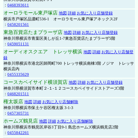
：
0468393611
オーロラモール東戸塚店
地図
詳細
お気に入り店舗登録
横浜市戸塚区品濃町536-1 オーロラモール東戸塚アネックス2F
：
0458201561
東急百貨店たまプラーザ店
地図
詳細
お気に入り店舗登録
神奈川県横浜市青葉区美しが丘1-7東急百貨店たまプラーザ5階
：
0459051131
オーディオスクエア トレッサ横浜
地図
詳細
お気に入り店舗登
録
神奈川県横浜市港北区師岡町700 トレッサ横浜南棟3階 ノジマ トレッサ
横浜店内
：
0455335629
コースカベイサイド横須賀店
地図
詳細
お気に入り店舗登録
神奈川県横須賀市本町２-１-１２コースカベイサイドストアーズ3階
：
0468201511
権太坂店
地図
詳細
お気に入り店舗解除
神奈川県横浜市保土ケ谷区権太坂 3-1-3
：
0457305731
ホームズ鶴見店
地図
詳細
お気に入り店舗解除
神奈川県横浜市鶴見区岸谷3丁目9-1 島忠ホームズ横浜鶴見店2階
：
0455842261