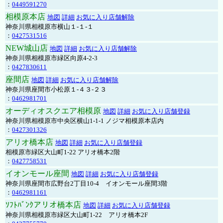
：
0449591270
相模原本店
地図
詳細
お気に入り店舗解除
神奈川県相模原市横山１-１-１
：
0427531516
NEW城山店
地図
詳細
お気に入り店舗解除
神奈川県相模原市緑区向原4-2-3
：
0427830611
座間店
地図
詳細
お気に入り店舗解除
神奈川県座間市小松原１-４３-２３
：
0462981701
オーディオスクエア相模原
地図
詳細
お気に入り店舗登録
神奈川県相模原市中央区横山1-1-1 ノジマ相模原本店内
：
0427301326
アリオ橋本店
地図
詳細
お気に入り店舗登録
相模原市緑区大山町1-22 アリオ橋本2階
：
0427758531
イオンモール座間
地図
詳細
お気に入り店舗登録
神奈川県座間市広野台2丁目10-4 イオンモール座間3階
：
0462981161
ｿﾌﾄﾊﾞﾝｸアリオ橋本店
地図
詳細
お気に入り店舗登録
神奈川県相模原市緑区大山町1-22 アリオ橋本2F