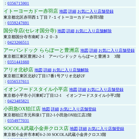
：
0356715901
イトーヨーカドー赤羽店
地図
詳細
お気に入り店舗登録
東京都北区赤羽西１丁目７-１イトーヨーカドー赤羽5階
：
0359247691
国分寺店(セレオ国分寺)
地図
詳細
お気に入り店舗解除
東京都国分寺市南町３-２０-３
：
0423266511
アーバンドック ららぽーと豊洲店
地図
詳細
お気に入り店舗登録
東京都江東区豊洲2-2-1 アーバンドック ららぽーと豊洲３ 3階
：
0351441660
アリオ北砂店
地図
詳細
お気に入り店舗解除
東京都江東区北砂2丁目17番1号アリオ北砂2F
：
0356537611
イオンフードスタイル小平店
地図
詳細
お気に入り店舗登録
東京都小平市小川東町2丁目12-1 イオンフードスタイル小平2階
：
0423485821
小田急OX狛江店
地図
詳細
お気に入り店舗登録
東京都狛江市元和泉1丁目2-1小田急OX狛江店2階
：
0354977031
SOCOLA武蔵小金井クロス店
地図
詳細
お気に入り店舗登録
東京都小金井市本町6-2-30 SOCOLA武蔵小金井クロス3階