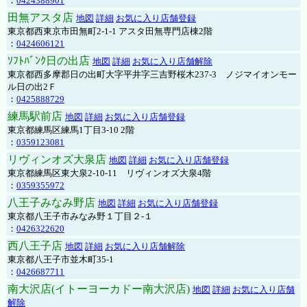
：
0424388901
田無アスタ店
地図
詳細
お気に入り店舗登録
東京都西東京市田無町2-1-1 アスタ田無専門店棟2階
：
0424606121
ｿﾌﾄﾊﾞﾝｸ日の出店
地図
詳細
お気に入り店舗解除
東京都西多摩郡日の出町大字平井字三吉野桜木237-3 ノジマイオンモー
ル日の出2Ｆ
：
0425888729
練馬駅前店
地図
詳細
お気に入り店舗登録
東京都練馬区練馬1丁目3-10 2階
：
0359123081
リヴィンオズ大泉店
地図
詳細
お気に入り店舗登録
東京都練馬区東大泉2-10-11 リヴィンオズ大泉4階
：
0359355972
八王子みなみ野店
地図
詳細
お気に入り店舗登録
東京都八王子市みなみ野１丁目２-１
：
0426322620
西八王子店
地図
詳細
お気に入り店舗解除
東京都八王子市並木町35-1
：
0426687711
南大沢店(イトーヨーカドー南大沢店)
地図
詳細
お気に入り店舗
解除