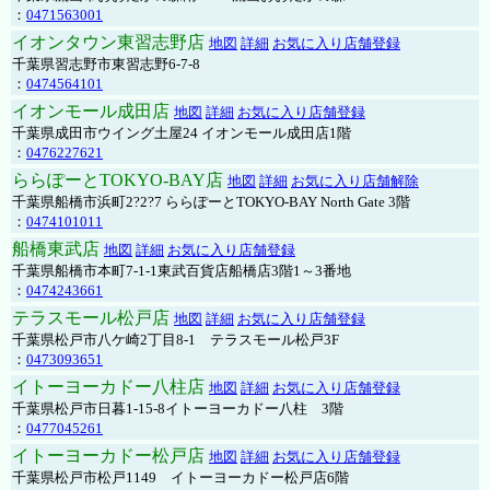
：
0471563001
イオンタウン東習志野店
地図
詳細
お気に入り店舗登録
千葉県習志野市東習志野6-7-8
：
0474564101
イオンモール成田店
地図
詳細
お気に入り店舗登録
千葉県成田市ウイング土屋24 イオンモール成田店1階
：
0476227621
ららぽーとTOKYO-BAY店
地図
詳細
お気に入り店舗解除
千葉県船橋市浜町2?2?7 ららぽーとTOKYO-BAY North Gate 3階
：
0474101011
船橋東武店
地図
詳細
お気に入り店舗登録
千葉県船橋市本町7-1-1東武百貨店船橋店3階1～3番地
：
0474243661
テラスモール松戸店
地図
詳細
お気に入り店舗登録
千葉県松戸市八ケ崎2丁目8-1 テラスモール松戸3F
：
0473093651
イトーヨーカドー八柱店
地図
詳細
お気に入り店舗登録
千葉県松戸市日暮1-15-8イトーヨーカドー八柱 3階
：
0477045261
イトーヨーカドー松戸店
地図
詳細
お気に入り店舗登録
千葉県松戸市松戸1149 イトーヨーカドー松戸店6階