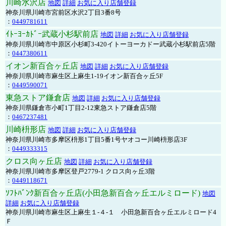
川崎水沢店
地図
詳細
お気に入り店舗登録
神奈川県川崎市宮前区水沢2丁目3番8号
：
0449781611
ｲﾄｰﾖｰｶﾄﾞｰ武蔵小杉駅前店
地図
詳細
お気に入り店舗登録
神奈川県川崎市中原区小杉町3-420イトーヨーカドー武蔵小杉駅前店5階
：
0447380611
イオン新百合ヶ丘店
地図
詳細
お気に入り店舗登録
神奈川県川崎市麻生区上麻生1-19イオン新百合ヶ丘5F
：
0449590071
東急ストア鎌倉店
地図
詳細
お気に入り店舗登録
神奈川県鎌倉市小町1丁目2-12東急ストア鎌倉店5階
：
0467237481
川崎枡形店
地図
詳細
お気に入り店舗登録
神奈川県川崎市多摩区枡形1丁目5番1号ヤオコー川崎枡形店3F
：
0449333315
クロス向ヶ丘店
地図
詳細
お気に入り店舗登録
神奈川県川崎市多摩区登戸2779-1 クロス向ヶ丘3階
：
0449118671
ｿﾌﾄﾊﾞﾝｸ新百合ヶ丘店(小田急新百合ヶ丘エルミロード)
地図
詳細
お気に入り店舗登録
神奈川県川崎市麻生区上麻生１-４-１ 小田急新百合ヶ丘エルミロード4
Ｆ