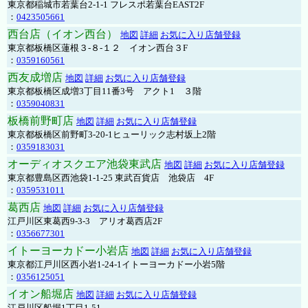
東京都稲城市若葉台2-1-1 フレスポ若葉台EAST2F
：
0423505661
西台店（イオン西台）
地図
詳細
お気に入り店舗登録
東京都板橋区蓮根３-８-１２ イオン西台３F
：
0359160561
西友成増店
地図
詳細
お気に入り店舗登録
東京都板橋区成増3丁目11番3号 アクト1 ３階
：
0359040831
板橋前野町店
地図
詳細
お気に入り店舗登録
東京都板橋区前野町3-20-1ヒューリック志村坂上2階
：
0359183031
オーディオスクエア池袋東武店
地図
詳細
お気に入り店舗登録
東京都豊島区西池袋1-1-25 東武百貨店 池袋店 4F
：
0359531011
葛西店
地図
詳細
お気に入り店舗登録
江戸川区東葛西9-3-3 アリオ葛西店2F
：
0356677301
イトーヨーカドー小岩店
地図
詳細
お気に入り店舗登録
東京都江戸川区西小岩1-24-1イトーヨーカドー小岩5階
：
0356125051
イオン船堀店
地図
詳細
お気に入り店舗登録
江戸川区船堀1丁目1-51