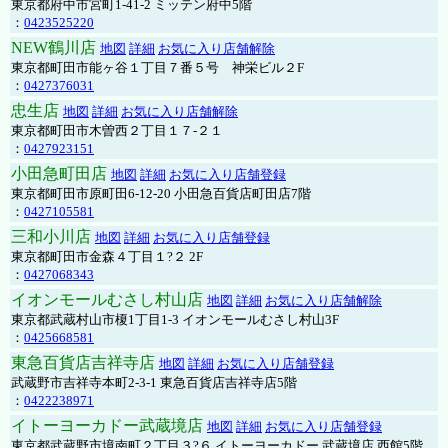
東京都府中市宮町1-41-2 ミッテン府中5階
：
0423525220
NEW鶴川店
地図
詳細
お気に入り店舗解除
東京都町田市能ヶ谷１丁目７番５号 神栄ビル２F
：
0427376031
忠生店
地図
詳細
お気に入り店舗解除
東京都町田市木曽西２丁目１７-２１
：
0427923151
小田急町田店
地図
詳細
お気に入り店舗登録
東京都町田市原町田6-12-20 小田急百貨店町田店7階
：
0427105581
三和小川店
地図
詳細
お気に入り店舗登録
東京都町田市金森４丁目１?２ 2F
：
0427068343
イオンモールむさし村山店
地図
詳細
お気に入り店舗解除
東京都武蔵村山市榎1丁目1-3 イオンモールむさし村山3F
：
0425668581
東急百貨店吉祥寺店
地図
詳細
お気に入り店舗登録
武蔵野市吉祥寺本町2-3-1 東急百貨店吉祥寺店5階
：
0422238971
イトーヨーカドー武蔵境店
地図
詳細
お気に入り店舗登録
東京都武蔵野市境南町２丁目３?６ イトーヨーカドー 武蔵境店 西館5階