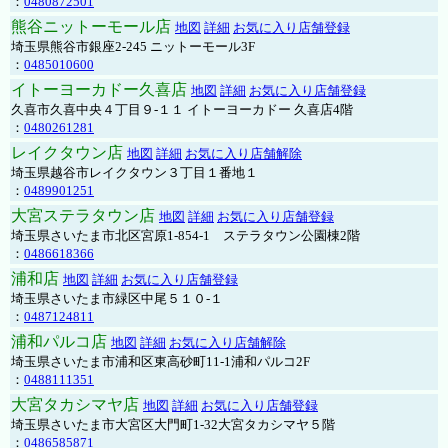
：
0480872501
熊谷ニットーモール店
地図
詳細
お気に入り店舗登録
埼玉県熊谷市銀座2-245 ニットーモール3F
：
0485010600
イトーヨーカドー久喜店
地図
詳細
お気に入り店舗登録
久喜市久喜中央４丁目９-１１ イトーヨーカドー 久喜店4階
：
0480261281
レイクタウン店
地図
詳細
お気に入り店舗解除
埼玉県越谷市レイクタウン３丁目１番地１
：
0489901251
大宮ステラタウン店
地図
詳細
お気に入り店舗登録
埼玉県さいたま市北区宮原1-854-1 ステラタウン公園棟2階
：
0486618366
浦和店
地図
詳細
お気に入り店舗登録
埼玉県さいたま市緑区中尾５１０-１
：
0487124811
浦和パルコ店
地図
詳細
お気に入り店舗解除
埼玉県さいたま市浦和区東高砂町11-1浦和パルコ2F
：
0488111351
大宮タカシマヤ店
地図
詳細
お気に入り店舗登録
埼玉県さいたま市大宮区大門町1-32大宮タカシマヤ５階
：
0486585871