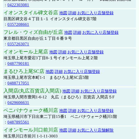
：
0422303081
イオンスタイル碑文谷店
地図
詳細
お気に入り店舗登録
目黒区碑文谷４丁目１-１ イオンスタイル碑文谷7階
：
0357208661
フレル・ウィズ自由が丘店
地図
詳細
お気に入り店舗登録
東京都目黒区自由が丘１丁目６番９号
：
0357263071
イオンモール上尾店
地図
詳細
お気に入り店舗登録
埼玉県上尾市愛宕3丁目8-１号イオンモール上尾２階
：
0487790181
まるひろ上尾SC店
地図
詳細
お気に入り店舗登録
埼玉県上尾市宮本町1-1 まるひろ上尾SC店5階
：
0488717051
入間店(丸広百貨店入間店)
地図
詳細
お気に入り店舗登録
埼玉県入間市豊岡1-6-12 丸広（まるひろ）百貨店 入間店５F
：
0429606631
ベニバナウォーク桶川店
地図
詳細
お気に入り店舗登録
埼玉県桶川市下日出東二丁目15番1 ベニバナウォーク桶川1階
：
0487895561
イオンモール川口前川店
地図
詳細
お気に入り店舗解除
埼玉県川口市前川 1-1-11-3003