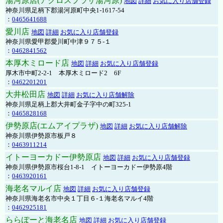
湯河原店(アクロスプラザ湯河原)
地図
詳細
お気に入り店舗登録
神奈川県足柄下郡湯河原町中央1-1617-54
：
0465641688
愛川店
地図
詳細
お気に入り店舗登録
神奈川県愛甲郡愛川町中津９７５-１
：
0462841562
本厚木ミロード店
地図
詳細
お気に入り店舗登録
厚木市中町2-2-1 本厚木ミロード2 6F
：
0462201201
大井松田店
地図
詳細
お気に入り店舗解除
神奈川県足柄上郡大井町金子字中の町325-1
：
0465828168
伊勢原店(エムアイプラザ)
地図
詳細
お気に入り店舗解除
神奈川県伊勢原市板戸８
：
0463911214
イトーヨーカドー伊勢原店
地図
詳細
お気に入り店舗登録
神奈川県伊勢原市桜台1-8-1 イトーヨーカドー伊勢原4階
：
0463920161
海老名マルイ店
地図
詳細
お気に入り店舗登録
神奈川県海老名市中央１丁目６-１海老名マルイ4階
：
0462925181
ららぽーと海老名店
地図
詳細
お気に入り店舗登録