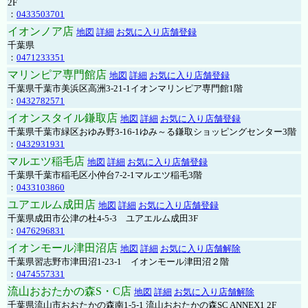
2F
：
0433503701
イオンノア店
地図
詳細
お気に入り店舗登録
千葉県
：
0471233351
マリンピア専門館店
地図
詳細
お気に入り店舗登録
千葉県千葉市美浜区高洲3-21-1イオンマリンピア専門館1階
：
0432782571
イオンスタイル鎌取店
地図
詳細
お気に入り店舗登録
千葉県千葉市緑区おゆみ野3-16-1ゆみ～る鎌取ショッピングセンター3階
：
0432931931
マルエツ稲毛店
地図
詳細
お気に入り店舗登録
千葉県千葉市稲毛区小仲台7-2-1マルエツ稲毛3階
：
0433103860
ユアエルム成田店
地図
詳細
お気に入り店舗登録
千葉県成田市公津の杜4-5-3 ユアエルム成田3F
：
0476296831
イオンモール津田沼店
地図
詳細
お気に入り店舗解除
千葉県習志野市津田沼1-23-1 イオンモール津田沼２階
：
0474557331
流山おおたかの森S・C店
地図
詳細
お気に入り店舗解除
千葉県流山市おおたかの森南1-5-1 流山おおたかの森SC ANNEX1 2F