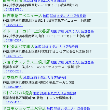
横浜岡野店
地図
詳細
お気に入り店舗登録
神奈川県横浜市西区岡野2-5-18 サミット横浜岡野1階
：
0453147301
日吉東急アベニュー店
地図
詳細
お気に入り店舗登録
神奈川県横浜市港北区日吉2-1-1日吉東急アベニュー 本館3階
：
0455603351
イトーヨーカドー上永谷店
地図
詳細
お気に入り店舗登録
神奈川県横浜市港南区丸山台1-12イトーヨーカドー上永谷3階
：
0458403671
アピタ金沢文庫店
地図
詳細
お気に入り店舗登録
神奈川県横浜市金沢区釜利谷東2丁目１-１アピタ金沢文庫３階
：
0457801261
ジョイナステラス二俣川店
地図
詳細
お気に入り店舗登録
横浜市旭区二俣川2-50-14ジョイナステラス二俣川 3階
：
0453662281
西友鶴見店
地図
詳細
お気に入り店舗登録
神奈川県横浜市鶴見区豊岡町2-1 鶴見フーガ１ 5階
：
0455750561
ｿﾌﾄﾊﾞﾝｸﾄﾚｯｻ横浜
地図
詳細
お気に入り店舗登録
横浜市港北区師岡町700番地 トレッサ横浜南棟2F
：
0455341161
ドコモショップ上永谷店
地図
詳細
お気に入り店舗登録