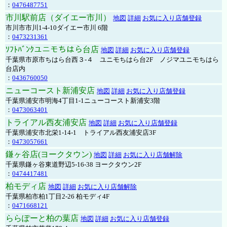
：
0476487751
市川駅前店（ダイエー市川）
地図
詳細
お気に入り店舗登録
市川市市川1-4-10ダイエー市川 6階
：
0473231361
ｿﾌﾄﾊﾞﾝｸユニモちはら台店
地図
詳細
お気に入り店舗登録
千葉県市原市ちはら台西３-４ ユニモちはら台2F ノジマユニモちはら
台店内
：
0436760050
ニューコースト新浦安店
地図
詳細
お気に入り店舗登録
千葉県浦安市明海4丁目1-1ニューコースト新浦安3階
：
0473063401
トライアル西友浦安店
地図
詳細
お気に入り店舗登録
千葉県浦安市北栄1-14-1 トライアル西友浦安店3F
：
0473057661
鎌ヶ谷店(ヨークタウン)
地図
詳細
お気に入り店舗解除
千葉県鎌ヶ谷東道野辺5-16-38 ヨークタウン2F
：
0474417481
柏モディ店
地図
詳細
お気に入り店舗解除
千葉県柏市柏1丁目2-26 柏モディ4F
：
0471668121
ららぽーと柏の葉店
地図
詳細
お気に入り店舗登録