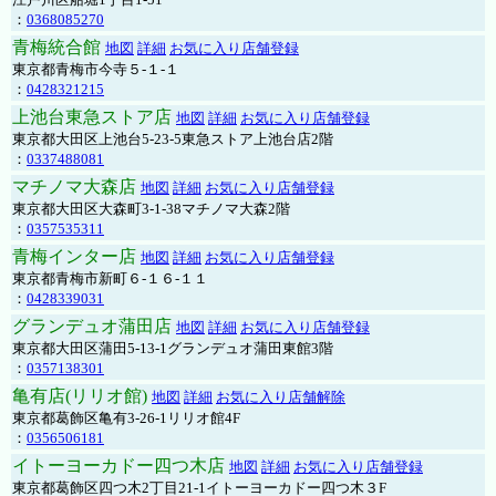
：
0368085270
青梅統合館
地図
詳細
お気に入り店舗登録
東京都青梅市今寺５-１-１
：
0428321215
上池台東急ストア店
地図
詳細
お気に入り店舗登録
東京都大田区上池台5-23-5東急ストア上池台店2階
：
0337488081
マチノマ大森店
地図
詳細
お気に入り店舗登録
東京都大田区大森町3-1-38マチノマ大森2階
：
0357535311
青梅インター店
地図
詳細
お気に入り店舗登録
東京都青梅市新町６-１６-１１
：
0428339031
グランデュオ蒲田店
地図
詳細
お気に入り店舗登録
東京都大田区蒲田5-13-1グランデュオ蒲田東館3階
：
0357138301
亀有店(リリオ館)
地図
詳細
お気に入り店舗解除
東京都葛飾区亀有3-26-1リリオ館4F
：
0356506181
イトーヨーカドー四つ木店
地図
詳細
お気に入り店舗登録
東京都葛飾区四つ木2丁目21-1イトーヨーカドー四つ木３F