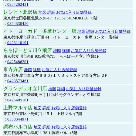
：
0354262431
レシピ下北沢店
地図
詳細
お気に入り店舗登録
東京都世田谷区北沢2-20-17 Ｒecipe SHIMOKITA 6階
：
0354330450
イトーヨーカドー多摩センター店
地図
詳細
お気に入り店舗登録
東京都多摩市落合1丁目44 イトーヨーカドー多摩センター店4階
：
0423110191
ららぽーと立川立飛店
地図
詳細
お気に入り店舗登録
東京都立川市泉町935番地の1 ららぽーと立川立飛1F
：
0425486201
東寺方店
地図
詳細
お気に入り店舗登録
東京都多摩市東寺方６６０?１ サミットストア東寺方店２F
：
0423573461
グランデュオ立川店
地図
詳細
お気に入り店舗登録
東京都立川市柴崎町三丁目2番1号グランデュオ立川5階
：
0425405181
上野マルイ店
地図
詳細
お気に入り店舗登録
東京都台東区上野6丁目15-1 上野マルイ7階
：
0358344971
調布パルコ店
地図
詳細
お気に入り店舗登録
東京都調布市小島町 1-38-1 調布パルコ5階