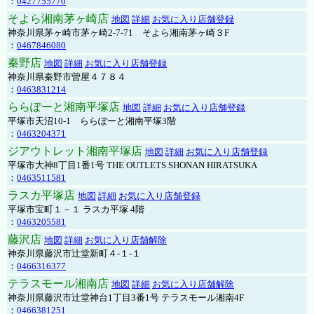
：
0427755770
そよら湘南茅ヶ崎店
地図
詳細
お気に入り店舗登録
神奈川県茅ヶ崎市茅ヶ崎2‐7‐71 そよら湘南茅ヶ崎３F
：
0467846080
秦野店
地図
詳細
お気に入り店舗登録
神奈川県秦野市曽屋４７８４
：
0463831214
ららぽーと湘南平塚店
地図
詳細
お気に入り店舗登録
平塚市天沼10-1 ららぽーと湘南平塚3階
：
0463204371
ジアウトレット湘南平塚店
地図
詳細
お気に入り店舗登録
平塚市大神8丁目1番1号 THE OUTLETS SHONAN HIRATSUKA
：
0463511581
ラスカ平塚店
地図
詳細
お気に入り店舗登録
平塚市宝町１－１ ラスカ平塚 4階
：
0463205581
藤沢店
地図
詳細
お気に入り店舗解除
神奈川県藤沢市辻堂新町４-１-１
：
0466316377
テラスモール湘南店
地図
詳細
お気に入り店舗解除
神奈川県藤沢市辻堂神台1丁目3番1号 テラスモール湘南4F
：
0466381251