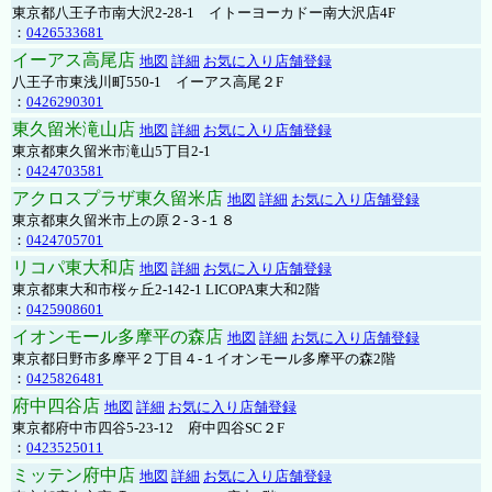
東京都八王子市南大沢2-28-1 イトーヨーカドー南大沢店4F
：
0426533681
イーアス高尾店
地図
詳細
お気に入り店舗登録
八王子市東浅川町550-1 イーアス高尾２F
：
0426290301
東久留米滝山店
地図
詳細
お気に入り店舗登録
東京都東久留米市滝山5丁目2-1
：
0424703581
アクロスプラザ東久留米店
地図
詳細
お気に入り店舗登録
東京都東久留米市上の原２-３-１８
：
0424705701
リコパ東大和店
地図
詳細
お気に入り店舗登録
東京都東大和市桜ヶ丘2-142-1 LICOPA東大和2階
：
0425908601
イオンモール多摩平の森店
地図
詳細
お気に入り店舗登録
東京都日野市多摩平２丁目４-１イオンモール多摩平の森2階
：
0425826481
府中四谷店
地図
詳細
お気に入り店舗登録
東京都府中市四谷5-23-12 府中四谷SC２F
：
0423525011
ミッテン府中店
地図
詳細
お気に入り店舗登録