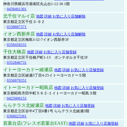
神奈川県横浜市港南区丸山台1-12-36 1階
：
0458401301
北千住マルイ店
地図
詳細
お気に入り店舗解除
東京都足立区千住３-９２
：
0338887571
イオン西新井店
地図
詳細
お気に入り店舗解除
東京都足立区梅島3-32-7イオン西新井3F
：
0358458331
千住大橋店
地図
詳細
お気に入り店舗登録
東京都足立区千住橋戸町1-13 ポンテポルタ千住3F
：
0352846731
イトーヨーカドー綾瀬店
地図
詳細
お気に入り店舗登録
東京都足立区綾瀬3丁目4-25イトーヨーカドー５階
：
0356978351
イトーヨーカドー昭島店
地図
詳細
お気に入り店舗登録
東京都昭島市田中町５６２-１イトーヨーカドー昭島３階
：
0425006151
ららテラス北綾瀬店
地図
詳細
お気に入り店舗登録
東京都足立区谷中4丁目8番1号 ららテラス北綾瀬3階
：
0368025361
若葉台店(フレスポ若葉台EAST)
地図
詳細
お気に入り店舗登録