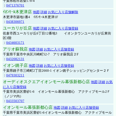
千葉県柏市若柴178-4
：
0471376701
ｲｵﾝﾓｰﾙ木更津店
地図
詳細
お気に入り店舗解除
木更津市築地1番4 ｲｵﾝﾓｰﾙ木更津1F
：
0438306971
ユーカリが丘店
地図
詳細
お気に入り店舗登録
佐倉市西ユーカリが丘6丁目12番地3 イオンタウンユーカリが丘東街
区3階
：
0434603171
アリオ蘇我店
地図
詳細
お気に入り店舗登録
千葉県千葉市中央区川崎町52-7 アリオ蘇我店２F
：
0432082131
イオン銚子店
地図
詳細
お気に入り店舗登録
千葉県銚子市三崎町2丁目2660-1 イオン銚子ショッピングセンター２Ｆ
：
0479303211
オーディオスクエアイオンモール幕張新都心店
地図
詳細
お気
に入り店舗登録
千葉市美浜区豊砂1-6 イオンモール幕張新都心 アクティブモール2Ｆ
（ノジマ内）
：
0433503707
イオンモール幕張新都心店
地図
詳細
お気に入り店舗登録
千葉県千葉市美浜区豊砂1-6イオンモール幕張新都心 アクティブモール