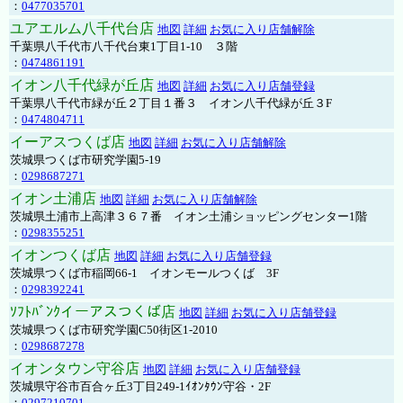
：
0477035701
ユアエルム八千代台店
地図
詳細
お気に入り店舗解除
千葉県八千代市八千代台東1丁目1-10 ３階
：
0474861191
イオン八千代緑が丘店
地図
詳細
お気に入り店舗登録
千葉県八千代市緑が丘２丁目１番３ イオン八千代緑が丘３F
：
0474804711
イーアスつくば店
地図
詳細
お気に入り店舗解除
茨城県つくば市研究学園5-19
：
0298687271
イオン土浦店
地図
詳細
お気に入り店舗解除
茨城県土浦市上高津３６７番 イオン土浦ショッピングセンター1階
：
0298355251
イオンつくば店
地図
詳細
お気に入り店舗登録
茨城県つくば市稲岡66-1 イオンモールつくば 3F
：
0298392241
ｿﾌﾄﾊﾞﾝｸイーアスつくば店
地図
詳細
お気に入り店舗登録
茨城県つくば市研究学園C50街区1-2010
：
0298687278
イオンタウン守谷店
地図
詳細
お気に入り店舗登録
茨城県守谷市百合ヶ丘3丁目249-1ｲｵﾝﾀｳﾝ守谷・2F
：
0297210701