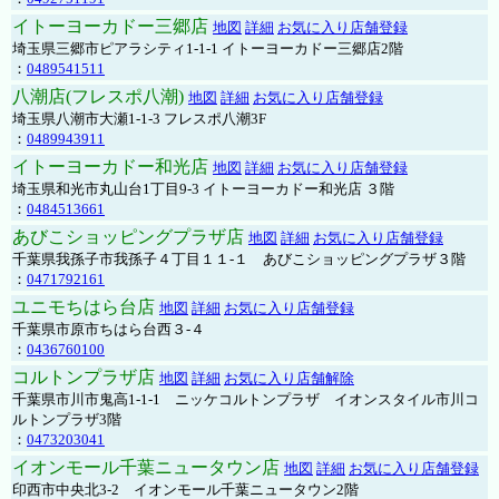
イトーヨーカドー三郷店
地図
詳細
お気に入り店舗登録
埼玉県三郷市ピアラシティ1-1-1 イトーヨーカドー三郷店2階
：
0489541511
八潮店(フレスポ八潮)
地図
詳細
お気に入り店舗登録
埼玉県八潮市大瀬1-1-3 フレスポ八潮3F
：
0489943911
イトーヨーカドー和光店
地図
詳細
お気に入り店舗登録
埼玉県和光市丸山台1丁目9-3 イトーヨーカドー和光店 ３階
：
0484513661
あびこショッピングプラザ店
地図
詳細
お気に入り店舗登録
千葉県我孫子市我孫子４丁目１１-１ あびこショッピングプラザ３階
：
0471792161
ユニモちはら台店
地図
詳細
お気に入り店舗登録
千葉県市原市ちはら台西３-４
：
0436760100
コルトンプラザ店
地図
詳細
お気に入り店舗解除
千葉県市川市鬼高1-1-1 ニッケコルトンプラザ イオンスタイル市川コ
ルトンプラザ3階
：
0473203041
イオンモール千葉ニュータウン店
地図
詳細
お気に入り店舗登録
印西市中央北3-2 イオンモール千葉ニュータウン2階