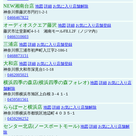
NEW湘南台店
地図
詳細
お気に入り店舗解除
神奈川県藤沢市円行1-2-1
：
0466467822
オーディオスクエア藤沢
地図
詳細
お気に入り店舗登録
藤沢市辻堂新町4-1-1 湘南モールFILL2F（ノジマ内）
：
0466310603
三浦店
地図
詳細
お気に入り店舗登録
神奈川県三浦市初声町入江字2-186-1
：
0468873151
大和店
地図
詳細
お気に入り店舗登録
神奈川県大和市深見台1-1-18
：
0462005021
横浜四季の森店(横浜四季の森フォレオ)
地図
詳細
お気に入り店
舗解除
神奈川県横浜市旭区上白根３-４１-１
：
0459581561
ららぽーと横浜店
地図
詳細
お気に入り店舗解除
神奈川県横浜市都筑区池辺町４０３５-１
：
0459296252
センター北店(ノースポートモール)
地図
詳細
お気に入り店舗解
除