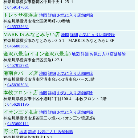
神奈川県横浜市都筑区中川中央１-25-１
：
0459147661
トレッサ横浜店
地図
詳細
お気に入り店舗解除
神奈川県横浜市港北区師岡町700番地
：
0455335631
MARK IS みなとみらい店
地図
詳細
お気に入り店舗登録
神奈川県横浜市みなとみらい3-5-1 MARK IS みなとみらい3F
：
0456805651
金沢八景店(イオン金沢八景店)
地図
詳細
お気に入り店舗解除
神奈川県横浜市金沢区泥亀1-27-1
：
0457913781
港南台バーズ店
地図
詳細
お気に入り店舗解除
神奈川県横浜市港南区港南台3-1-3港南台バーズ5階
：
0458305081
本牧フロント店
地図
詳細
お気に入り店舗解除
神奈川県横浜市中区小港町2丁目100-4 本牧フロント 2階
：
0456281195
イオン三ツ境店
地図
詳細
お気に入り店舗解除
神奈川県横浜市瀬谷区三ッ境7-1イオン三ツ境店2階
：
0453600111
野比店
地図
詳細
お気に入り店舗解除
神奈川県横須賀市野比1-5-1