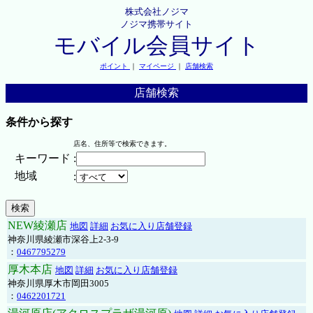
株式会社ノジマ
ノジマ携帯サイト
モバイル会員サイト
ポイント
｜
マイページ
｜
店舗検索
店舗検索
条件から探す
店名、住所等で検索できます。
キーワード
:
地域
:
NEW綾瀬店
地図
詳細
お気に入り店舗登録
神奈川県綾瀬市深谷上2-3-9
：
0467795279
厚木本店
地図
詳細
お気に入り店舗登録
神奈川県厚木市岡田3005
：
0462201721