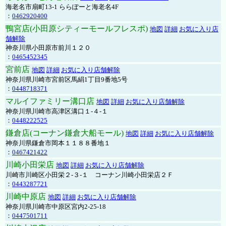
海老名市扇町13-1 ららぽーと海老名4F
：
0462920400
鴨宮店(小田原シティーモールフレスポ)
地図
詳細
お気に入り店
舗解除
神奈川県小田原市前川１２０
：
0465452345
宮前店
地図
詳細
お気に入り店舗解除
神奈川県川崎市宮前区馬絹1丁目9番地5号
：
0448718371
マルイファミリー溝口店
地図
詳細
お気に入り店舗解除
神奈川県川崎市高津区溝口１-４-１
：
0448222525
鎌倉店(コーナン鎌倉大船モール)
地図
詳細
お気に入り店舗解除
神奈川県鎌倉市岡本１１８８番地１
：
0467421422
川崎小田栄店
地図
詳細
お気に入り店舗解除
川崎市川崎区小田栄２‐３‐１ コーナン川崎小田栄店２Ｆ
：
0443287721
川崎中原店
地図
詳細
お気に入り店舗解除
神奈川県川崎市中原区宮内2-25-18
：
0447501711