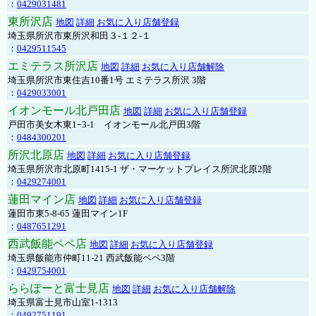
：
0429031481
東所沢店
地図
詳細
お気に入り店舗登録
埼玉県所沢市東所沢和田３-１２-１
：
0429511545
エミテラス所沢店
地図
詳細
お気に入り店舗解除
埼玉県所沢市東住吉10番1号 エミテラス所沢 3階
：
0429033001
イオンモール北戸田店
地図
詳細
お気に入り店舗登録
戸田市美女木東1ｰ3‐1 イオンモール北戸田3階
：
0484300201
所沢北原店
地図
詳細
お気に入り店舗登録
埼玉県所沢市北原町1415-1 ザ・マーケットプレイス所沢北原2階
：
0429274001
蓮田マイン店
地図
詳細
お気に入り店舗登録
蓮田市東5-8-65 蓮田マイン1F
：
0487651291
西武飯能ペペ店
地図
詳細
お気に入り店舗登録
埼玉県飯能市仲町11-21 西武飯能ペペ3階
：
0429754001
ららぽーと富士見店
地図
詳細
お気に入り店舗解除
埼玉県富士見市山室1-1313
：
0492751191