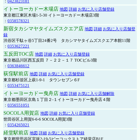
：
0423823181
イトーヨーカドー木場店
地図
詳細
お気に入り店舗登録
東京都江東区木場1-5-30 イトーヨーカドー木場店3階
：
0358578321
新宿タカシマヤタイムズスクエア店
地図
詳細
お気に入り店舗登
録
渋谷区千駄ヶ谷5丁目24番2号 タカシマヤタイムズスクエア本館11階
：
0353627221
五反田TOC店
地図
詳細
お気に入り店舗登録
東京都品川区西五反田 ７－２２－１７ TOCビル3階
：
0363846612
荻窪駅前店
地図
詳細
お気に入り店舗登録
東京都杉並区上萩1-9-1 タウンセブン６F
：
0353475121
イトーヨーカドー曳舟店
地図
詳細
お気に入り店舗解除
東京都墨田区京島１丁目２-１イトーヨーカドー曳舟店４階
：
0356551051
SOCOLA用賀店
地図
詳細
お気に入り店舗登録
世田谷区上用賀6-6-6 SOCOLA用賀3階
：
0354265021
経堂駅前店
地図
詳細
お気に入り店舗登録
東京都世田谷区宮坂2-19-5ピーコックストア経堂店B1F