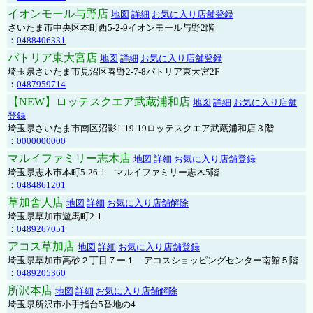
イオンモール与野店
地図
詳細
お気に入り店舗登録
さいたま市中央区本町西5-2-9イオンモール与野2階
：
0488406331
パトリア東大宮店
地図
詳細
お気に入り店舗登録
埼玉県さいたま市見沼区春野2-7-8パトリア東大宮2F
：
0487959714
【NEW】ロッテスクエア武蔵浦和店
地図
詳細
お気に入り店舗
登録
埼玉県さいたま市南区沼影1-19-19ロッテスクエア武蔵浦和店３階
：
0000000000
マルイファミリー志木店
地図
詳細
お気に入り店舗登録
埼玉県志木市本町5-26-1 マルイファミリー志木5階
：
0484861201
草加舎人店
地図
詳細
お気に入り店舗解除
埼玉県草加市遊馬町2-1
：
0489267051
アコス草加店
地図
詳細
お気に入り店舗登録
埼玉県草加市高砂２丁目７ー１ アコスショッピングセンター南館５階
：
0489205360
所沢本店
地図
詳細
お気に入り店舗解除
埼玉県所沢市小手指台5番地の4