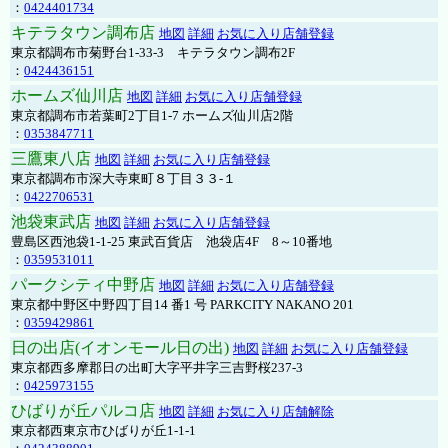
：
0424401734
キテラタウン調布店
地図
詳細
お気に入り店舗登録
東京都調布市菊野台1-33-3 キテラタウン調布2F
：
0424436151
ホームズ仙川店
地図
詳細
お気に入り店舗登録
東京都調布市若葉町2丁目1-7 ホームズ仙川店2階
：
0353847711
三鷹東八店
地図
詳細
お気に入り店舗登録
東京都調布市深大寺東町８丁目３３-１
：
0422706531
池袋東武店
地図
詳細
お気に入り店舗登録
豊島区西池袋1-1-25 東武百貨店 池袋店4F 8～10番地
：
0359531011
パークシティ中野店
地図
詳細
お気に入り店舗登録
東京都中野区中野四丁目14 番1 号 PARKCITY NAKANO 201
：
0359429861
日の出店(イオンモール日の出)
地図
詳細
お気に入り店舗登録
東京都西多摩郡日の出町大字平井字三吉野桜237-3
：
0425973155
ひばりが丘パルコ店
地図
詳細
お気に入り店舗解除
東京都西東京市ひばりが丘1-1-1