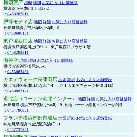
横須賀店
地図
詳細
お気に入り店舗解除
横須賀市平成町3丁目28-2
：
0468287011
戸塚モディ店
地図
詳細
お気に入り店舗登録
神奈川県横浜市戸塚区戸塚町10
：
0458696131
東戸塚西口店
地図
詳細
お気に入り店舗登録
横浜市戸塚区川上町87-8 東戸塚西口プラザ１階
：
0458293811
瀬谷店
地図
詳細
お気に入り店舗登録
横浜市瀬谷区橋戸2-36-1
：
0453063431
カエデウォーク長津田店
地図
詳細
お気に入り店舗登録
横浜市緑区長津田みなみ台4丁目7-1 カエデウォーク長津田1階
：
0459893121
港北店（コーナン港北インター）
地図
詳細
お気に入り店舗登録
神奈川県 横浜市都筑区 折本町 191番地コーナン港北インター店2階
：
0454786851
ブランチ横浜南部市場店
地図
詳細
お気に入り店舗登録
神奈川県横浜市金沢区鳥浜町1-1
：
0457737851