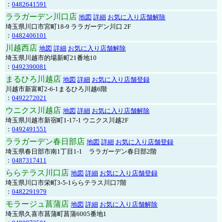
：
0482641591
ララガーデン川口店
地図
詳細
お気に入り店舗解除
埼玉県川口市宮町18-9 ララガーデン川口 2F
：
0482406101
川越西店
地図
詳細
お気に入り店舗解除
埼玉県川越市的場新町21番地10
：
0492390081
まるひろ川越店
地図
詳細
お気に入り店舗登録
川越市新富町2-6-1まるひろ川越6階
：
0492272021
ウニクス川越店
地図
詳細
お気に入り店舗解除
埼玉県川越市新宿町1-17-1 ウニクス川越2F
：
0492491551
ララガーデン春日部店
地図
詳細
お気に入り店舗登録
埼玉県春日部市南1丁目1-1 ララガーデン春日部2階
：
0487317411
ららテラス川口店
地図
詳細
お気に入り店舗登録
埼玉県川口市栄町3-5-1ららテラス川口7階
：
0482291979
モラージュ菖蒲店
地図
詳細
お気に入り店舗解除
埼玉県久喜市菖蒲町菖蒲6005番地1