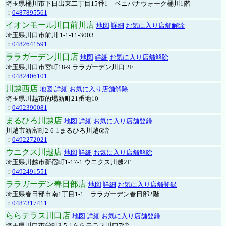
埼玉県桶川市下日出東二丁目15番1 ベニバナウォーク桶川1階
：
0487895561
イオンモール川口前川店
地図
詳細
お気に入り店舗解除
埼玉県川口市前川 1-1-11-3003
：
0482641591
ララガーデン川口店
地図
詳細
お気に入り店舗解除
埼玉県川口市宮町18-9 ララガーデン川口 2F
：
0482406101
川越西店
地図
詳細
お気に入り店舗解除
埼玉県川越市的場新町21番地10
：
0492390081
まるひろ川越店
地図
詳細
お気に入り店舗登録
川越市新富町2-6-1まるひろ川越6階
：
0492272021
ウニクス川越店
地図
詳細
お気に入り店舗解除
埼玉県川越市新宿町1-17-1 ウニクス川越2F
：
0492491551
ララガーデン春日部店
地図
詳細
お気に入り店舗登録
埼玉県春日部市南1丁目1-1 ララガーデン春日部2階
：
0487317411
ららテラス川口店
地図
詳細
お気に入り店舗登録
埼玉県川口市栄町3-5-1ららテラス川口7階