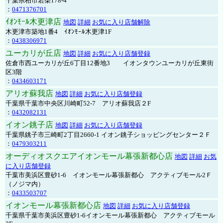
千葉県柏市若柴178-4
：
0471376701
ｲｵﾝﾓｰﾙ木更津店
地図
詳細
お気に入り店舗解除
木更津市築地1番4 ｲｵﾝﾓｰﾙ木更津1F
：
0438306971
ユーカリが丘店
地図
詳細
お気に入り店舗登録
佐倉市西ユーカリが丘6丁目12番地3 イオンタウンユーカリが丘東街
区3階
：
0434603171
アリオ蘇我店
地図
詳細
お気に入り店舗登録
千葉県千葉市中央区川崎町52-7 アリオ蘇我店２F
：
0432082131
イオン銚子店
地図
詳細
お気に入り店舗登録
千葉県銚子市三崎町2丁目2660-1 イオン銚子ショッピングセンター２Ｆ
：
0479303211
オーディオスクエアイオンモール幕張新都心店
地図
詳細
お気
に入り店舗登録
千葉市美浜区豊砂1-6 イオンモール幕張新都心 アクティブモール2Ｆ
（ノジマ内）
：
0433503707
イオンモール幕張新都心店
地図
詳細
お気に入り店舗登録
千葉県千葉市美浜区豊砂1-6イオンモール幕張新都心 アクティブモール