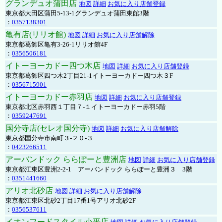
グランデュオ蒲田店
地図
詳細
お気に入り店舗登録
東京都大田区蒲田5-13-1グランデュオ蒲田東館3階
：
0357138301
亀有店(リリオ館)
地図
詳細
お気に入り店舗解除
東京都葛飾区亀有3-26-1リリオ館4F
：
0356506181
イトーヨーカドー四つ木店
地図
詳細
お気に入り店舗登録
東京都葛飾区四つ木2丁目21-1イトーヨーカドー四つ木３F
：
0356715901
イトーヨーカドー赤羽店
地図
詳細
お気に入り店舗登録
東京都北区赤羽西１丁目７-１イトーヨーカドー赤羽5階
：
0359247691
国分寺店(セレオ国分寺)
地図
詳細
お気に入り店舗解除
東京都国分寺市南町３-２０-３
：
0423266511
アーバンドック ららぽーと豊洲店
地図
詳細
お気に入り店舗登録
東京都江東区豊洲2-2-1 アーバンドック ららぽーと豊洲３ 3階
：
0351441660
アリオ北砂店
地図
詳細
お気に入り店舗解除
東京都江東区北砂2丁目17番1号アリオ北砂2F
：
0356537611
イオンフードスタイル小平店