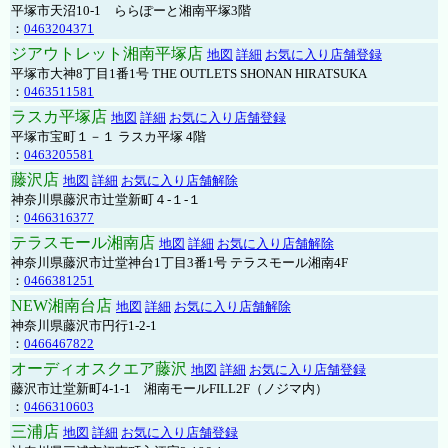
平塚市天沼10-1 ららぽーと湘南平塚3階
：
0463204371
ジアウトレット湘南平塚店
地図
詳細
お気に入り店舗登録
平塚市大神8丁目1番1号 THE OUTLETS SHONAN HIRATSUKA
：
0463511581
ラスカ平塚店
地図
詳細
お気に入り店舗登録
平塚市宝町１－１ ラスカ平塚 4階
：
0463205581
藤沢店
地図
詳細
お気に入り店舗解除
神奈川県藤沢市辻堂新町４-１-１
：
0466316377
テラスモール湘南店
地図
詳細
お気に入り店舗解除
神奈川県藤沢市辻堂神台1丁目3番1号 テラスモール湘南4F
：
0466381251
NEW湘南台店
地図
詳細
お気に入り店舗解除
神奈川県藤沢市円行1-2-1
：
0466467822
オーディオスクエア藤沢
地図
詳細
お気に入り店舗登録
藤沢市辻堂新町4-1-1 湘南モールFILL2F（ノジマ内）
：
0466310603
三浦店
地図
詳細
お気に入り店舗登録