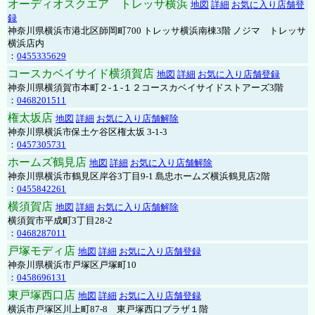
オーディオスクエア トレッサ横浜
地図
詳細
お気に入り店舗登
録
神奈川県横浜市港北区師岡町700 トレッサ横浜南棟3階 ノジマ トレッサ
横浜店内
：
0455335629
コースカベイサイド横須賀店
地図
詳細
お気に入り店舗登録
神奈川県横須賀市本町２-１-１２コースカベイサイドストアーズ3階
：
0468201511
権太坂店
地図
詳細
お気に入り店舗解除
神奈川県横浜市保土ケ谷区権太坂 3-1-3
：
0457305731
ホームズ鶴見店
地図
詳細
お気に入り店舗解除
神奈川県横浜市鶴見区岸谷3丁目9-1 島忠ホームズ横浜鶴見店2階
：
0455842261
横須賀店
地図
詳細
お気に入り店舗解除
横須賀市平成町3丁目28-2
：
0468287011
戸塚モディ店
地図
詳細
お気に入り店舗登録
神奈川県横浜市戸塚区戸塚町10
：
0458696131
東戸塚西口店
地図
詳細
お気に入り店舗登録
横浜市戸塚区川上町87-8 東戸塚西口プラザ１階