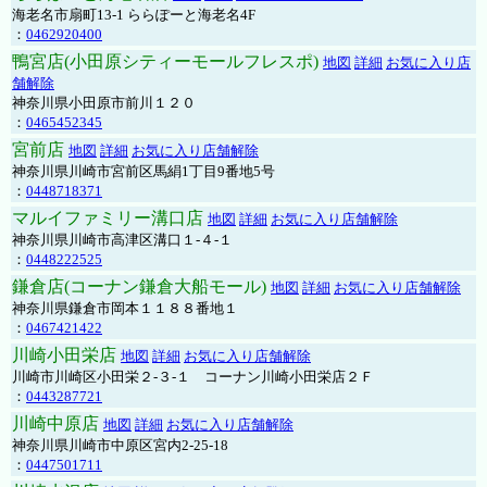
海老名市扇町13-1 ららぽーと海老名4F
：
0462920400
鴨宮店(小田原シティーモールフレスポ)
地図
詳細
お気に入り店
舗解除
神奈川県小田原市前川１２０
：
0465452345
宮前店
地図
詳細
お気に入り店舗解除
神奈川県川崎市宮前区馬絹1丁目9番地5号
：
0448718371
マルイファミリー溝口店
地図
詳細
お気に入り店舗解除
神奈川県川崎市高津区溝口１-４-１
：
0448222525
鎌倉店(コーナン鎌倉大船モール)
地図
詳細
お気に入り店舗解除
神奈川県鎌倉市岡本１１８８番地１
：
0467421422
川崎小田栄店
地図
詳細
お気に入り店舗解除
川崎市川崎区小田栄２‐３‐１ コーナン川崎小田栄店２Ｆ
：
0443287721
川崎中原店
地図
詳細
お気に入り店舗解除
神奈川県川崎市中原区宮内2-25-18
：
0447501711