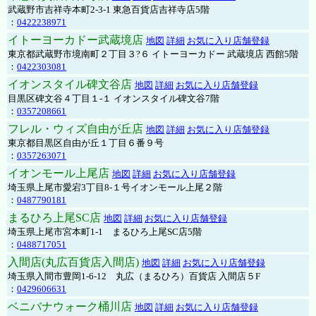
武蔵野市吉祥寺本町2-3-1 東急百貨店吉祥寺店5階
：
0422238971
イトーヨーカドー武蔵境店
地図
詳細
お気に入り店舗登録
東京都武蔵野市境南町２丁目３?６ イトーヨーカドー 武蔵境店 西館5階
：
0422303081
イオンスタイル碑文谷店
地図
詳細
お気に入り店舗登録
目黒区碑文谷４丁目１-１ イオンスタイル碑文谷7階
：
0357208661
フレル・ウィズ自由が丘店
地図
詳細
お気に入り店舗登録
東京都目黒区自由が丘１丁目６番９号
：
0357263071
イオンモール上尾店
地図
詳細
お気に入り店舗登録
埼玉県上尾市愛宕3丁目8-１号イオンモール上尾２階
：
0487790181
まるひろ上尾SC店
地図
詳細
お気に入り店舗登録
埼玉県上尾市宮本町1-1 まるひろ上尾SC店5階
：
0488717051
入間店(丸広百貨店入間店)
地図
詳細
お気に入り店舗登録
埼玉県入間市豊岡1-6-12 丸広（まるひろ）百貨店 入間店５F
：
0429606631
ベニバナウォーク桶川店
地図
詳細
お気に入り店舗登録