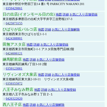
東京都中野区中野四丁目14 番1 号 PARKCITY NAKANO 201
：
0359429861
日の出店(イオンモール日の出)
地図
詳細
お気に入り店舗登録
東京都西多摩郡日の出町大字平井字三吉野桜237-3
：
0425973155
ひばりが丘パルコ店
地図
詳細
お気に入り店舗解除
東京都西東京市ひばりが丘1-1-1
：
0424388901
田無アスタ店
地図
詳細
お気に入り店舗登録
東京都西東京市田無町2-1-1 アスタ田無専門店棟2階
：
0424606121
練馬駅前店
地図
詳細
お気に入り店舗登録
東京都練馬区練馬1丁目3-10 2階
：
0359123081
リヴィンオズ大泉店
地図
詳細
お気に入り店舗登録
東京都練馬区東大泉2-10-11 リヴィンオズ大泉4階
：
0359355972
八王子みなみ野店
地図
詳細
お気に入り店舗登録
東京都八王子市みなみ野１丁目２-１
：
0426322620
西八王子店
地図
詳細
お気に入り店舗解除