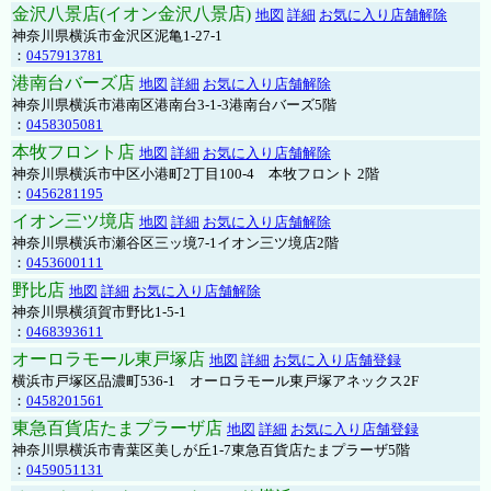
金沢八景店(イオン金沢八景店)
地図
詳細
お気に入り店舗解除
神奈川県横浜市金沢区泥亀1-27-1
：
0457913781
港南台バーズ店
地図
詳細
お気に入り店舗解除
神奈川県横浜市港南区港南台3-1-3港南台バーズ5階
：
0458305081
本牧フロント店
地図
詳細
お気に入り店舗解除
神奈川県横浜市中区小港町2丁目100-4 本牧フロント 2階
：
0456281195
イオン三ツ境店
地図
詳細
お気に入り店舗解除
神奈川県横浜市瀬谷区三ッ境7-1イオン三ツ境店2階
：
0453600111
野比店
地図
詳細
お気に入り店舗解除
神奈川県横須賀市野比1-5-1
：
0468393611
オーロラモール東戸塚店
地図
詳細
お気に入り店舗登録
横浜市戸塚区品濃町536-1 オーロラモール東戸塚アネックス2F
：
0458201561
東急百貨店たまプラーザ店
地図
詳細
お気に入り店舗登録
神奈川県横浜市青葉区美しが丘1-7東急百貨店たまプラーザ5階
：
0459051131