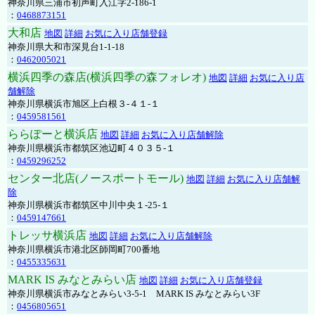
神奈川県三浦市初声町入江字2-186-1
：
0468873151
大和店
地図
詳細
お気に入り店舗登録
神奈川県大和市深見台1-1-18
：
0462005021
横浜四季の森店(横浜四季の森フォレオ)
地図
詳細
お気に入り店
舗解除
神奈川県横浜市旭区上白根３-４１-１
：
0459581561
ららぽーと横浜店
地図
詳細
お気に入り店舗解除
神奈川県横浜市都筑区池辺町４０３５-１
：
0459296252
センター北店(ノースポートモール)
地図
詳細
お気に入り店舗解
除
神奈川県横浜市都筑区中川中央１-25-１
：
0459147661
トレッサ横浜店
地図
詳細
お気に入り店舗解除
神奈川県横浜市港北区師岡町700番地
：
0455335631
MARK IS みなとみらい店
地図
詳細
お気に入り店舗登録
神奈川県横浜市みなとみらい3-5-1 MARK IS みなとみらい3F
：
0456805651