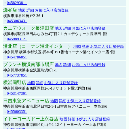
：
0458293811
瀬谷店
地図
詳細
お気に入り店舗登録
横浜市瀬谷区橋戸2-36-1
：
0453063431
カエデウォーク長津田店
地図
詳細
お気に入り店舗登録
横浜市緑区長津田みなみ台4丁目7-1 カエデウォーク長津田1階
：
0459893121
港北店（コーナン港北インター）
地図
詳細
お気に入り店舗登録
神奈川県 横浜市都筑区 折本町 191番地コーナン港北インター店2階
：
0454786851
ブランチ横浜南部市場店
地図
詳細
お気に入り店舗登録
神奈川県横浜市金沢区鳥浜町1-1
：
0457737851
横浜岡野店
地図
詳細
お気に入り店舗登録
神奈川県横浜市西区岡野2-5-18 サミット横浜岡野1階
：
0453147301
日吉東急アベニュー店
地図
詳細
お気に入り店舗登録
神奈川県横浜市港北区日吉2-1-1日吉東急アベニュー 本館3階
：
0455603351
イトーヨーカドー上永谷店
地図
詳細
お気に入り店舗登録
神奈川県横浜市港南区丸山台1-12イトーヨーカドー上永谷3階