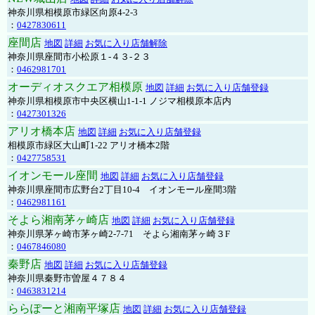
神奈川県相模原市緑区向原4-2-3
：
0427830611
座間店
地図
詳細
お気に入り店舗解除
神奈川県座間市小松原１-４３-２３
：
0462981701
オーディオスクエア相模原
地図
詳細
お気に入り店舗登録
神奈川県相模原市中央区横山1-1-1 ノジマ相模原本店内
：
0427301326
アリオ橋本店
地図
詳細
お気に入り店舗登録
相模原市緑区大山町1-22 アリオ橋本2階
：
0427758531
イオンモール座間
地図
詳細
お気に入り店舗登録
神奈川県座間市広野台2丁目10-4 イオンモール座間3階
：
0462981161
そよら湘南茅ヶ崎店
地図
詳細
お気に入り店舗登録
神奈川県茅ヶ崎市茅ヶ崎2‐7‐71 そよら湘南茅ヶ崎３F
：
0467846080
秦野店
地図
詳細
お気に入り店舗登録
神奈川県秦野市曽屋４７８４
：
0463831214
ららぽーと湘南平塚店
地図
詳細
お気に入り店舗登録