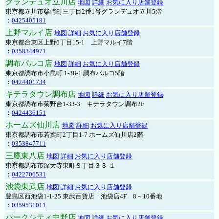
グランデュオ立川店
地図
詳細
お気に入り店舗登録
東京都立川市柴崎町三丁目2番1号グランデュオ立川5階
：
0425405181
上野マルイ店
地図
詳細
お気に入り店舗登録
東京都台東区上野6丁目15-1 上野マルイ7階
：
0358344971
調布パルコ店
地図
詳細
お気に入り店舗登録
東京都調布市小島町 1-38-1 調布パルコ5階
：
0424401734
キテラタウン調布店
地図
詳細
お気に入り店舗登録
東京都調布市菊野台1-33-3 キテラタウン調布2F
：
0424436151
ホームズ仙川店
地図
詳細
お気に入り店舗登録
東京都調布市若葉町2丁目1-7 ホームズ仙川店2階
：
0353847711
三鷹東八店
地図
詳細
お気に入り店舗登録
東京都調布市深大寺東町８丁目３３-１
：
0422706531
池袋東武店
地図
詳細
お気に入り店舗登録
豊島区西池袋1-1-25 東武百貨店 池袋店4F 8～10番地
：
0359531011
パークシティ中野店
地図
詳細
お気に入り店舗登録