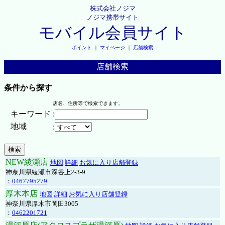
株式会社ノジマ
ノジマ携帯サイト
モバイル会員サイト
ポイント
｜
マイページ
｜
店舗検索
店舗検索
条件から探す
店名、住所等で検索できます。
キーワード
:
地域
:
NEW綾瀬店
地図
詳細
お気に入り店舗登録
神奈川県綾瀬市深谷上2-3-9
：
0467795279
厚木本店
地図
詳細
お気に入り店舗登録
神奈川県厚木市岡田3005
：
0462201721