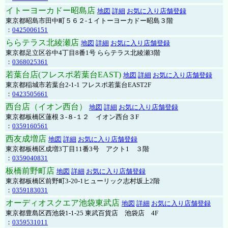
イトーヨーカドー昭島店
地図
詳細
お気に入り店舗登録
東京都昭島市田中町５６２-１イトーヨーカドー昭島３階
：
0425006151
ららテラス北綾瀬店
地図
詳細
お気に入り店舗登録
東京都足立区谷中4丁目8番1号 ららテラス北綾瀬3階
：
0368025361
若葉台店(フレスポ若葉台EAST)
地図
詳細
お気に入り店舗登録
東京都稲城市若葉台2-1-1 フレスポ若葉台EAST2F
：
0423505661
西台店（イオン西台）
地図
詳細
お気に入り店舗登録
東京都板橋区蓮根３-８-１２ イオン西台３F
：
0359160561
西友成増店
地図
詳細
お気に入り店舗登録
東京都板橋区成増3丁目11番3号 アクト1 ３階
：
0359040831
板橋前野町店
地図
詳細
お気に入り店舗登録
東京都板橋区前野町3-20-1ヒューリック志村坂上2階
：
0359183031
オーディオスクエア池袋東武店
地図
詳細
お気に入り店舗登録
東京都豊島区西池袋1-1-25 東武百貨店 池袋店 4F
：
0359531011