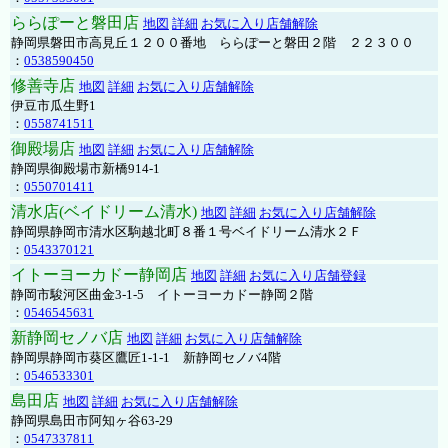
ららぽーと磐田店
地図
詳細
お気に入り店舗解除
静岡県磐田市高見丘１２００番地 ららぽーと磐田２階 ２２３００
：
0538590450
修善寺店
地図
詳細
お気に入り店舗解除
伊豆市瓜生野1
：
0558741511
御殿場店
地図
詳細
お気に入り店舗解除
静岡県御殿場市新橋914-1
：
0550701411
清水店(ベイドリーム清水)
地図
詳細
お気に入り店舗解除
静岡県静岡市清水区駒越北町８番１号ベイドリーム清水２Ｆ
：
0543370121
イトーヨーカドー静岡店
地図
詳細
お気に入り店舗登録
静岡市駿河区曲金3-1-5 イトーヨーカドー静岡２階
：
0546545631
新静岡セノバ店
地図
詳細
お気に入り店舗解除
静岡県静岡市葵区鷹匠1-1-1 新静岡セノバ4階
：
0546533301
島田店
地図
詳細
お気に入り店舗解除
静岡県島田市阿知ヶ谷63-29
：
0547337811