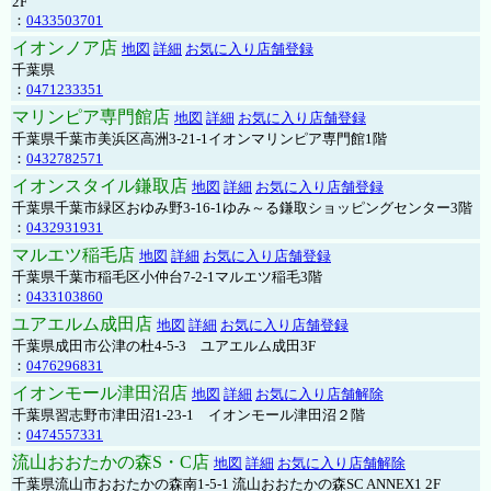
2F
：
0433503701
イオンノア店
地図
詳細
お気に入り店舗登録
千葉県
：
0471233351
マリンピア専門館店
地図
詳細
お気に入り店舗登録
千葉県千葉市美浜区高洲3-21-1イオンマリンピア専門館1階
：
0432782571
イオンスタイル鎌取店
地図
詳細
お気に入り店舗登録
千葉県千葉市緑区おゆみ野3-16-1ゆみ～る鎌取ショッピングセンター3階
：
0432931931
マルエツ稲毛店
地図
詳細
お気に入り店舗登録
千葉県千葉市稲毛区小仲台7-2-1マルエツ稲毛3階
：
0433103860
ユアエルム成田店
地図
詳細
お気に入り店舗登録
千葉県成田市公津の杜4-5-3 ユアエルム成田3F
：
0476296831
イオンモール津田沼店
地図
詳細
お気に入り店舗解除
千葉県習志野市津田沼1-23-1 イオンモール津田沼２階
：
0474557331
流山おおたかの森S・C店
地図
詳細
お気に入り店舗解除
千葉県流山市おおたかの森南1-5-1 流山おおたかの森SC ANNEX1 2F