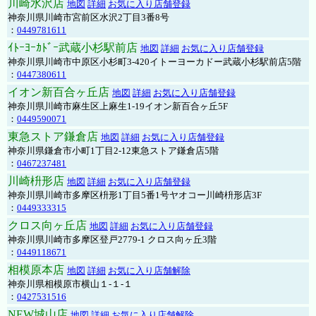
川崎水沢店
地図
詳細
お気に入り店舗登録
神奈川県川崎市宮前区水沢2丁目3番8号
：
0449781611
ｲﾄｰﾖｰｶﾄﾞｰ武蔵小杉駅前店
地図
詳細
お気に入り店舗登録
神奈川県川崎市中原区小杉町3-420イトーヨーカドー武蔵小杉駅前店5階
：
0447380611
イオン新百合ヶ丘店
地図
詳細
お気に入り店舗登録
神奈川県川崎市麻生区上麻生1-19イオン新百合ヶ丘5F
：
0449590071
東急ストア鎌倉店
地図
詳細
お気に入り店舗登録
神奈川県鎌倉市小町1丁目2-12東急ストア鎌倉店5階
：
0467237481
川崎枡形店
地図
詳細
お気に入り店舗登録
神奈川県川崎市多摩区枡形1丁目5番1号ヤオコー川崎枡形店3F
：
0449333315
クロス向ヶ丘店
地図
詳細
お気に入り店舗登録
神奈川県川崎市多摩区登戸2779-1 クロス向ヶ丘3階
：
0449118671
相模原本店
地図
詳細
お気に入り店舗解除
神奈川県相模原市横山１-１-１
：
0427531516
NEW城山店
地図
詳細
お気に入り店舗解除