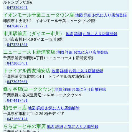
ルトンプラザ3階
：
0473203041
イオンモール千葉ニュータウン店
地図
詳細
お気に入り店舗登録
印西市中央北3-2 イオンモール千葉ニュータウン2階
：
0476487751
市川駅前店（ダイエー市川）
地図
詳細
お気に入り店舗登録
市川市市川1-4-10ダイエー市川 6階
：
0473231361
ニューコースト新浦安店
地図
詳細
お気に入り店舗登録
千葉県浦安市明海4丁目1-1ニューコースト新浦安3階
：
0473063401
トライアル西友浦安店
地図
詳細
お気に入り店舗登録
千葉県浦安市北栄1-14-1 トライアル西友浦安店3F
：
0473057661
鎌ヶ谷店(ヨークタウン)
地図
詳細
お気に入り店舗解除
千葉県鎌ヶ谷東道野辺5-16-38 ヨークタウン2F
：
0474417481
柏モディ店
地図
詳細
お気に入り店舗解除
千葉県柏市柏1丁目2-26 柏モディ4F
：
0471668121
ららぽーと柏の葉店
地図
詳細
お気に入り店舗登録