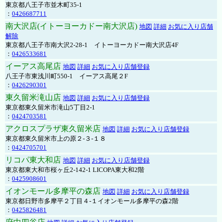
東京都八王子市並木町35-1
：
0426687711
南大沢店(イトーヨーカドー南大沢店)
地図
詳細
お気に入り店舗
解除
東京都八王子市南大沢2-28-1 イトーヨーカドー南大沢店4F
：
0426533681
イーアス高尾店
地図
詳細
お気に入り店舗登録
八王子市東浅川町550-1 イーアス高尾２F
：
0426290301
東久留米滝山店
地図
詳細
お気に入り店舗登録
東京都東久留米市滝山5丁目2-1
：
0424703581
アクロスプラザ東久留米店
地図
詳細
お気に入り店舗登録
東京都東久留米市上の原２-３-１８
：
0424705701
リコパ東大和店
地図
詳細
お気に入り店舗登録
東京都東大和市桜ヶ丘2-142-1 LICOPA東大和2階
：
0425908601
イオンモール多摩平の森店
地図
詳細
お気に入り店舗登録
東京都日野市多摩平２丁目４-１イオンモール多摩平の森2階
：
0425826481