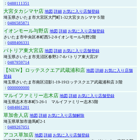
：
0488111351
大宮タカシマヤ店
地図
詳細
お気に入り店舗登録
埼玉県さいたま市大宮区大門町1-32大宮タカシマヤ５階
：
0486585871
イオンモール与野店
地図
詳細
お気に入り店舗登録
さいたま市中央区本町西5-2-9イオンモール与野2階
：
0488406331
パトリア東大宮店
地図
詳細
お気に入り店舗登録
埼玉県さいたま市見沼区春野2-7-8パトリア東大宮2F
：
0487959714
【NEW】ロッテスクエア武蔵浦和店
地図
詳細
お気に入り店舗
登録
埼玉県さいたま市南区沼影1-19-19ロッテスクエア武蔵浦和店３階
：
0000000000
マルイファミリー志木店
地図
詳細
お気に入り店舗登録
埼玉県志木市本町5-26-1 マルイファミリー志木5階
：
0484861201
草加舎人店
地図
詳細
お気に入り店舗解除
埼玉県草加市遊馬町2-1
：
0489267051
アコス草加店
地図
詳細
お気に入り店舗登録