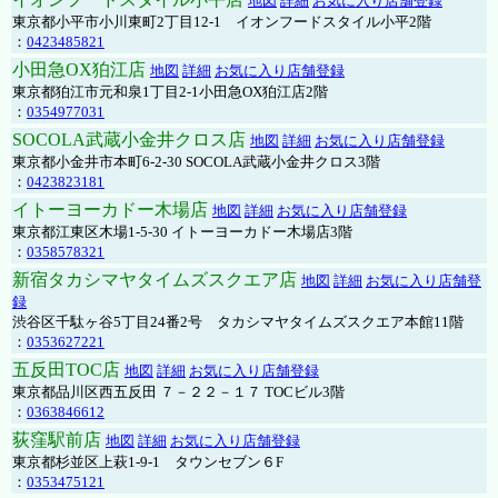
地図
詳細
お気に入り店舗登録
東京都小平市小川東町2丁目12-1 イオンフードスタイル小平2階
：
0423485821
小田急OX狛江店
地図
詳細
お気に入り店舗登録
東京都狛江市元和泉1丁目2-1小田急OX狛江店2階
：
0354977031
SOCOLA武蔵小金井クロス店
地図
詳細
お気に入り店舗登録
東京都小金井市本町6-2-30 SOCOLA武蔵小金井クロス3階
：
0423823181
イトーヨーカドー木場店
地図
詳細
お気に入り店舗登録
東京都江東区木場1-5-30 イトーヨーカドー木場店3階
：
0358578321
新宿タカシマヤタイムズスクエア店
地図
詳細
お気に入り店舗登
録
渋谷区千駄ヶ谷5丁目24番2号 タカシマヤタイムズスクエア本館11階
：
0353627221
五反田TOC店
地図
詳細
お気に入り店舗登録
東京都品川区西五反田 ７－２２－１７ TOCビル3階
：
0363846612
荻窪駅前店
地図
詳細
お気に入り店舗登録
東京都杉並区上萩1-9-1 タウンセブン６F
：
0353475121