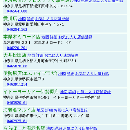
湯河原店(アクロスプラザ湯河原)
地図
詳細
お気に入り店舗登録
神奈川県足柄下郡湯河原町中央1-1617-54
：
0465641688
愛川店
地図
詳細
お気に入り店舗登録
神奈川県愛甲郡愛川町中津９７５-１
：
0462841562
本厚木ミロード店
地図
詳細
お気に入り店舗登録
厚木市中町2-2-1 本厚木ミロード2 6F
：
0462201201
大井松田店
地図
詳細
お気に入り店舗解除
神奈川県足柄上郡大井町金子字中の町325-1
：
0465828168
伊勢原店(エムアイプラザ)
地図
詳細
お気に入り店舗解除
神奈川県伊勢原市板戸８
：
0463911214
イトーヨーカドー伊勢原店
地図
詳細
お気に入り店舗登録
神奈川県伊勢原市桜台1-8-1 イトーヨーカドー伊勢原4階
：
0463920161
海老名マルイ店
地図
詳細
お気に入り店舗登録
神奈川県海老名市中央１丁目６-１海老名マルイ4階
：
0462925181
ららぽーと海老名店
地図
詳細
お気に入り店舗登録