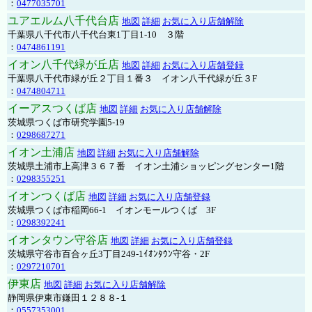
：
0477035701
ユアエルム八千代台店
地図
詳細
お気に入り店舗解除
千葉県八千代市八千代台東1丁目1-10 ３階
：
0474861191
イオン八千代緑が丘店
地図
詳細
お気に入り店舗登録
千葉県八千代市緑が丘２丁目１番３ イオン八千代緑が丘３F
：
0474804711
イーアスつくば店
地図
詳細
お気に入り店舗解除
茨城県つくば市研究学園5-19
：
0298687271
イオン土浦店
地図
詳細
お気に入り店舗解除
茨城県土浦市上高津３６７番 イオン土浦ショッピングセンター1階
：
0298355251
イオンつくば店
地図
詳細
お気に入り店舗登録
茨城県つくば市稲岡66-1 イオンモールつくば 3F
：
0298392241
イオンタウン守谷店
地図
詳細
お気に入り店舗登録
茨城県守谷市百合ヶ丘3丁目249-1ｲｵﾝﾀｳﾝ守谷・2F
：
0297210701
伊東店
地図
詳細
お気に入り店舗解除
静岡県伊東市鎌田１２８８-１
：
0557353001