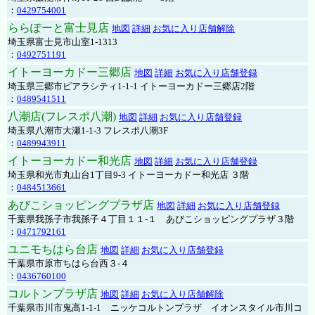
：
0429754001
ららぽーと富士見店
地図
詳細
お気に入り店舗解除
埼玉県富士見市山室1-1313
：
0492751191
イトーヨーカドー三郷店
地図
詳細
お気に入り店舗登録
埼玉県三郷市ピアラシティ1-1-1 イトーヨーカドー三郷店2階
：
0489541511
八潮店(フレスポ八潮)
地図
詳細
お気に入り店舗登録
埼玉県八潮市大瀬1-1-3 フレスポ八潮3F
：
0489943911
イトーヨーカドー和光店
地図
詳細
お気に入り店舗登録
埼玉県和光市丸山台1丁目9-3 イトーヨーカドー和光店 ３階
：
0484513661
あびこショッピングプラザ店
地図
詳細
お気に入り店舗登録
千葉県我孫子市我孫子４丁目１１-１ あびこショッピングプラザ３階
：
0471792161
ユニモちはら台店
地図
詳細
お気に入り店舗登録
千葉県市原市ちはら台西３-４
：
0436760100
コルトンプラザ店
地図
詳細
お気に入り店舗解除
千葉県市川市鬼高1-1-1 ニッケコルトンプラザ イオンスタイル市川コ