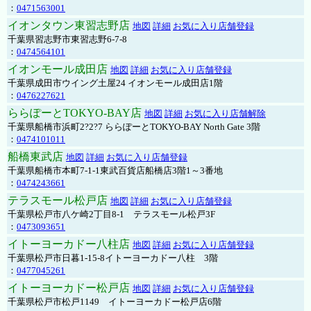
：
0471563001
イオンタウン東習志野店
地図
詳細
お気に入り店舗登録
千葉県習志野市東習志野6-7-8
：
0474564101
イオンモール成田店
地図
詳細
お気に入り店舗登録
千葉県成田市ウイング土屋24 イオンモール成田店1階
：
0476227621
ららぽーとTOKYO-BAY店
地図
詳細
お気に入り店舗解除
千葉県船橋市浜町2?2?7 ららぽーとTOKYO-BAY North Gate 3階
：
0474101011
船橋東武店
地図
詳細
お気に入り店舗登録
千葉県船橋市本町7-1-1東武百貨店船橋店3階1～3番地
：
0474243661
テラスモール松戸店
地図
詳細
お気に入り店舗登録
千葉県松戸市八ケ崎2丁目8-1 テラスモール松戸3F
：
0473093651
イトーヨーカドー八柱店
地図
詳細
お気に入り店舗登録
千葉県松戸市日暮1-15-8イトーヨーカドー八柱 3階
：
0477045261
イトーヨーカドー松戸店
地図
詳細
お気に入り店舗登録
千葉県松戸市松戸1149 イトーヨーカドー松戸店6階