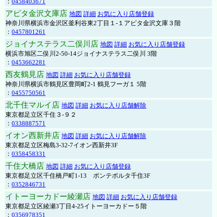
：
0458403671
アピタ金沢文庫店
地図
詳細
お気に入り店舗登録
神奈川県横浜市金沢区釜利谷東2丁目１-１アピタ金沢文庫３階
：
0457801261
ジョイナステラス二俣川店
地図
詳細
お気に入り店舗登録
横浜市旭区二俣川2-50-14ジョイナステラス二俣川 3階
：
0453662281
西友鶴見店
地図
詳細
お気に入り店舗登録
神奈川県横浜市鶴見区豊岡町2-1 鶴見フーガ１ 5階
：
0455750561
北千住マルイ店
地図
詳細
お気に入り店舗解除
東京都足立区千住３-９２
：
0338887571
イオン西新井店
地図
詳細
お気に入り店舗解除
東京都足立区梅島3-32-7イオン西新井3F
：
0358458331
千住大橋店
地図
詳細
お気に入り店舗登録
東京都足立区千住橋戸町1-13 ポンテポルタ千住3F
：
0352846731
イトーヨーカドー綾瀬店
地図
詳細
お気に入り店舗登録
東京都足立区綾瀬3丁目4-25イトーヨーカドー５階
：
0356978351