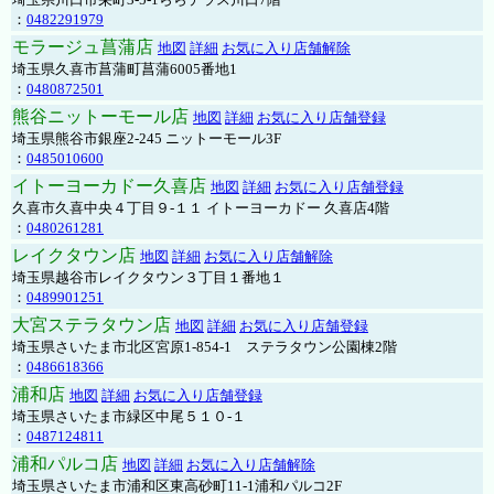
：
0482291979
モラージュ菖蒲店
地図
詳細
お気に入り店舗解除
埼玉県久喜市菖蒲町菖蒲6005番地1
：
0480872501
熊谷ニットーモール店
地図
詳細
お気に入り店舗登録
埼玉県熊谷市銀座2-245 ニットーモール3F
：
0485010600
イトーヨーカドー久喜店
地図
詳細
お気に入り店舗登録
久喜市久喜中央４丁目９-１１ イトーヨーカドー 久喜店4階
：
0480261281
レイクタウン店
地図
詳細
お気に入り店舗解除
埼玉県越谷市レイクタウン３丁目１番地１
：
0489901251
大宮ステラタウン店
地図
詳細
お気に入り店舗登録
埼玉県さいたま市北区宮原1-854-1 ステラタウン公園棟2階
：
0486618366
浦和店
地図
詳細
お気に入り店舗登録
埼玉県さいたま市緑区中尾５１０-１
：
0487124811
浦和パルコ店
地図
詳細
お気に入り店舗解除
埼玉県さいたま市浦和区東高砂町11-1浦和パルコ2F