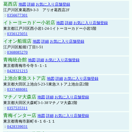
葛西店
地図
詳細
お気に入り店舗登録
江戸川区東葛西9-3-3 アリオ葛西店2F
：
0356677301
イトーヨーカドー小岩店
地図
詳細
お気に入り店舗登録
東京都江戸川区西小岩1-24-1イトーヨーカドー小岩5階
：
0356125051
イオン船堀店
地図
詳細
お気に入り店舗登録
江戸川区船堀1丁目1-51
：
0368085270
青梅統合館
地図
詳細
お気に入り店舗登録
東京都青梅市今寺５-１-１
：
0428321215
上池台東急ストア店
地図
詳細
お気に入り店舗登録
東京都大田区上池台5-23-5東急ストア上池台店2階
：
0337488081
マチノマ大森店
地図
詳細
お気に入り店舗登録
東京都大田区大森町3-1-38マチノマ大森2階
：
0357535311
青梅インター店
地図
詳細
お気に入り店舗登録
東京都青梅市新町６-１６-１１
：
0428339031