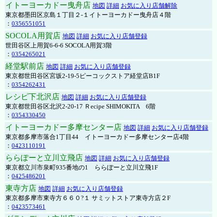
イトーヨーカドー曳舟店
地図
詳細
お気に入り店舗解除
東京都墨田区京島１丁目２-１イトーヨーカドー曳舟店４階
：
0356551051
SOCOLA用賀店
地図
詳細
お気に入り店舗登録
世田谷区上用賀6-6-6 SOCOLA用賀3階
：
0354265021
経堂駅前店
地図
詳細
お気に入り店舗登録
東京都世田谷区宮坂2-19-5ピーコックストア経堂店B1F
：
0354262431
レシピ下北沢店
地図
詳細
お気に入り店舗登録
東京都世田谷区北沢2-20-17 Ｒecipe SHIMOKITA 6階
：
0354330450
イトーヨーカドー多摩センター店
地図
詳細
お気に入り店舗登録
東京都多摩市落合1丁目44 イトーヨーカドー多摩センター店4階
：
0423110191
ららぽーと立川立飛店
地図
詳細
お気に入り店舗登録
東京都立川市泉町935番地の1 ららぽーと立川立飛1F
：
0425486201
東寺方店
地図
詳細
お気に入り店舗登録
東京都多摩市東寺方６６０?１ サミットストア東寺方店２F
：
0423573461