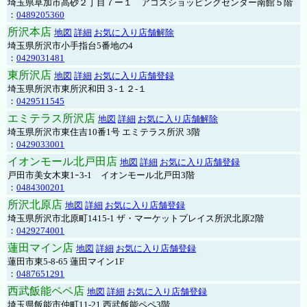
埼玉県草加市高砂２丁目７ー１ アコスショッピングセンター南館５階
：
0489205360
所沢本店
地図
詳細
お気に入り店舗解除
埼玉県所沢市小手指台5番地の4
：
0429031481
東所沢店
地図
詳細
お気に入り店舗登録
埼玉県所沢市東所沢和田３-１２-１
：
0429511545
エミテラス所沢店
地図
詳細
お気に入り店舗解除
埼玉県所沢市東住吉10番1号 エミテラス所沢 3階
：
0429033001
イオンモール北戸田店
地図
詳細
お気に入り店舗登録
戸田市美女木東1ｰ3‐1 イオンモール北戸田3階
：
0484300201
所沢北原店
地図
詳細
お気に入り店舗登録
埼玉県所沢市北原町1415-1 ザ・マーケットプレイス所沢北原2階
：
0429274001
蓮田マイン店
地図
詳細
お気に入り店舗登録
蓮田市東5-8-65 蓮田マイン1F
：
0487651291
西武飯能ペペ店
地図
詳細
お気に入り店舗登録
埼玉県飯能市仲町11-21 西武飯能ペペ3階