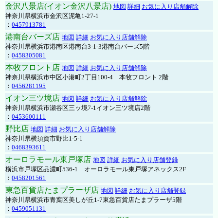
金沢八景店(イオン金沢八景店)
地図
詳細
お気に入り店舗解除
神奈川県横浜市金沢区泥亀1-27-1
：
0457913781
港南台バーズ店
地図
詳細
お気に入り店舗解除
神奈川県横浜市港南区港南台3-1-3港南台バーズ5階
：
0458305081
本牧フロント店
地図
詳細
お気に入り店舗解除
神奈川県横浜市中区小港町2丁目100-4 本牧フロント 2階
：
0456281195
イオン三ツ境店
地図
詳細
お気に入り店舗解除
神奈川県横浜市瀬谷区三ッ境7-1イオン三ツ境店2階
：
0453600111
野比店
地図
詳細
お気に入り店舗解除
神奈川県横須賀市野比1-5-1
：
0468393611
オーロラモール東戸塚店
地図
詳細
お気に入り店舗登録
横浜市戸塚区品濃町536-1 オーロラモール東戸塚アネックス2F
：
0458201561
東急百貨店たまプラーザ店
地図
詳細
お気に入り店舗登録
神奈川県横浜市青葉区美しが丘1-7東急百貨店たまプラーザ5階
：
0459051131