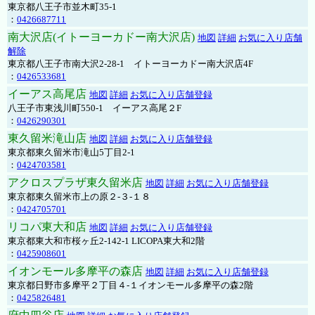
東京都八王子市並木町35-1
：
0426687711
南大沢店(イトーヨーカドー南大沢店)
地図
詳細
お気に入り店舗
解除
東京都八王子市南大沢2-28-1 イトーヨーカドー南大沢店4F
：
0426533681
イーアス高尾店
地図
詳細
お気に入り店舗登録
八王子市東浅川町550-1 イーアス高尾２F
：
0426290301
東久留米滝山店
地図
詳細
お気に入り店舗登録
東京都東久留米市滝山5丁目2-1
：
0424703581
アクロスプラザ東久留米店
地図
詳細
お気に入り店舗登録
東京都東久留米市上の原２-３-１８
：
0424705701
リコパ東大和店
地図
詳細
お気に入り店舗登録
東京都東大和市桜ヶ丘2-142-1 LICOPA東大和2階
：
0425908601
イオンモール多摩平の森店
地図
詳細
お気に入り店舗登録
東京都日野市多摩平２丁目４-１イオンモール多摩平の森2階
：
0425826481