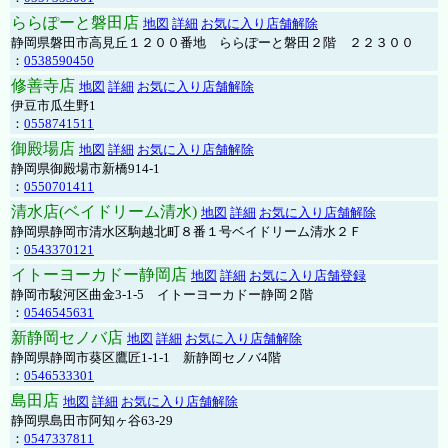
ららぽーと磐田店
地図
詳細
お気に入り店舗解除
静岡県磐田市高見丘１２００番地 ららぽーと磐田２階 ２２３００
：
0538590450
修善寺店
地図
詳細
お気に入り店舗解除
伊豆市瓜生野1
：
0558741511
御殿場店
地図
詳細
お気に入り店舗解除
静岡県御殿場市新橋914-1
：
0550701411
清水店(ベイドリーム清水)
地図
詳細
お気に入り店舗解除
静岡県静岡市清水区駒越北町８番１号ベイドリーム清水２Ｆ
：
0543370121
イトーヨーカドー静岡店
地図
詳細
お気に入り店舗登録
静岡市駿河区曲金3-1-5 イトーヨーカドー静岡２階
：
0546545631
新静岡セノバ店
地図
詳細
お気に入り店舗解除
静岡県静岡市葵区鷹匠1-1-1 新静岡セノバ4階
：
0546533301
島田店
地図
詳細
お気に入り店舗解除
静岡県島田市阿知ヶ谷63-29
：
0547337811