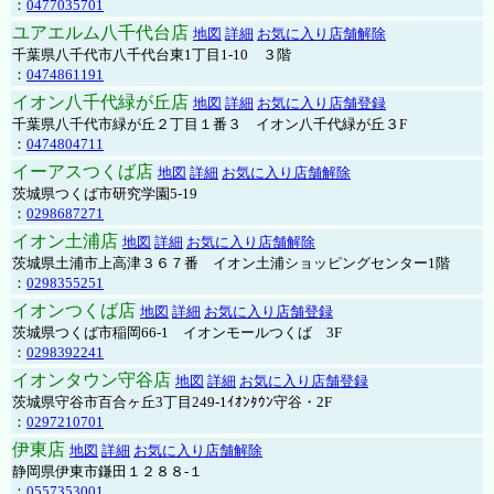
：
0477035701
ユアエルム八千代台店
地図
詳細
お気に入り店舗解除
千葉県八千代市八千代台東1丁目1-10 ３階
：
0474861191
イオン八千代緑が丘店
地図
詳細
お気に入り店舗登録
千葉県八千代市緑が丘２丁目１番３ イオン八千代緑が丘３F
：
0474804711
イーアスつくば店
地図
詳細
お気に入り店舗解除
茨城県つくば市研究学園5-19
：
0298687271
イオン土浦店
地図
詳細
お気に入り店舗解除
茨城県土浦市上高津３６７番 イオン土浦ショッピングセンター1階
：
0298355251
イオンつくば店
地図
詳細
お気に入り店舗登録
茨城県つくば市稲岡66-1 イオンモールつくば 3F
：
0298392241
イオンタウン守谷店
地図
詳細
お気に入り店舗登録
茨城県守谷市百合ヶ丘3丁目249-1ｲｵﾝﾀｳﾝ守谷・2F
：
0297210701
伊東店
地図
詳細
お気に入り店舗解除
静岡県伊東市鎌田１２８８-１
：
0557353001