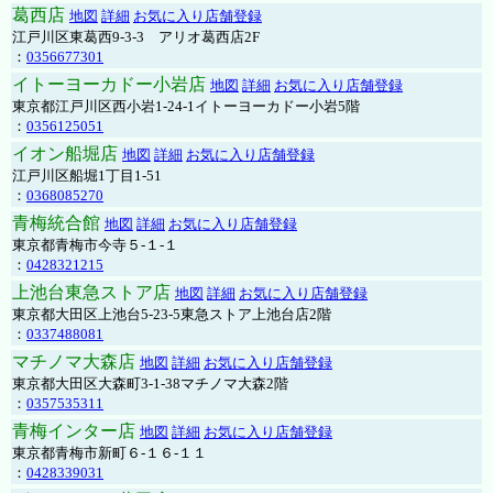
葛西店
地図
詳細
お気に入り店舗登録
江戸川区東葛西9-3-3 アリオ葛西店2F
：
0356677301
イトーヨーカドー小岩店
地図
詳細
お気に入り店舗登録
東京都江戸川区西小岩1-24-1イトーヨーカドー小岩5階
：
0356125051
イオン船堀店
地図
詳細
お気に入り店舗登録
江戸川区船堀1丁目1-51
：
0368085270
青梅統合館
地図
詳細
お気に入り店舗登録
東京都青梅市今寺５-１-１
：
0428321215
上池台東急ストア店
地図
詳細
お気に入り店舗登録
東京都大田区上池台5-23-5東急ストア上池台店2階
：
0337488081
マチノマ大森店
地図
詳細
お気に入り店舗登録
東京都大田区大森町3-1-38マチノマ大森2階
：
0357535311
青梅インター店
地図
詳細
お気に入り店舗登録
東京都青梅市新町６-１６-１１
：
0428339031