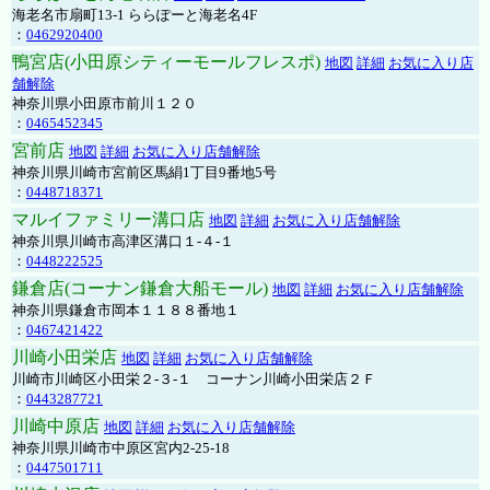
海老名市扇町13-1 ららぽーと海老名4F
：
0462920400
鴨宮店(小田原シティーモールフレスポ)
地図
詳細
お気に入り店
舗解除
神奈川県小田原市前川１２０
：
0465452345
宮前店
地図
詳細
お気に入り店舗解除
神奈川県川崎市宮前区馬絹1丁目9番地5号
：
0448718371
マルイファミリー溝口店
地図
詳細
お気に入り店舗解除
神奈川県川崎市高津区溝口１-４-１
：
0448222525
鎌倉店(コーナン鎌倉大船モール)
地図
詳細
お気に入り店舗解除
神奈川県鎌倉市岡本１１８８番地１
：
0467421422
川崎小田栄店
地図
詳細
お気に入り店舗解除
川崎市川崎区小田栄２‐３‐１ コーナン川崎小田栄店２Ｆ
：
0443287721
川崎中原店
地図
詳細
お気に入り店舗解除
神奈川県川崎市中原区宮内2-25-18
：
0447501711