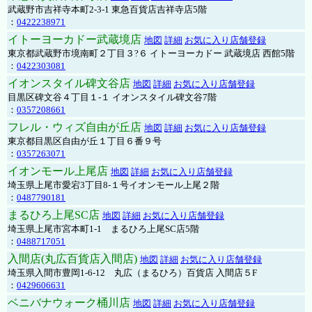
武蔵野市吉祥寺本町2-3-1 東急百貨店吉祥寺店5階
：
0422238971
イトーヨーカドー武蔵境店
地図
詳細
お気に入り店舗登録
東京都武蔵野市境南町２丁目３?６ イトーヨーカドー 武蔵境店 西館5階
：
0422303081
イオンスタイル碑文谷店
地図
詳細
お気に入り店舗登録
目黒区碑文谷４丁目１-１ イオンスタイル碑文谷7階
：
0357208661
フレル・ウィズ自由が丘店
地図
詳細
お気に入り店舗登録
東京都目黒区自由が丘１丁目６番９号
：
0357263071
イオンモール上尾店
地図
詳細
お気に入り店舗登録
埼玉県上尾市愛宕3丁目8-１号イオンモール上尾２階
：
0487790181
まるひろ上尾SC店
地図
詳細
お気に入り店舗登録
埼玉県上尾市宮本町1-1 まるひろ上尾SC店5階
：
0488717051
入間店(丸広百貨店入間店)
地図
詳細
お気に入り店舗登録
埼玉県入間市豊岡1-6-12 丸広（まるひろ）百貨店 入間店５F
：
0429606631
ベニバナウォーク桶川店
地図
詳細
お気に入り店舗登録