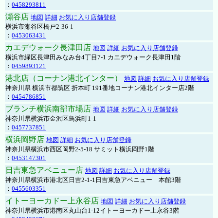
：
0458293811
瀬谷店
地図
詳細
お気に入り店舗登録
横浜市瀬谷区橋戸2-36-1
：
0453063431
カエデウォーク長津田店
地図
詳細
お気に入り店舗登録
横浜市緑区長津田みなみ台4丁目7-1 カエデウォーク長津田1階
：
0459893121
港北店（コーナン港北インター）
地図
詳細
お気に入り店舗登録
神奈川県 横浜市都筑区 折本町 191番地コーナン港北インター店2階
：
0454786851
ブランチ横浜南部市場店
地図
詳細
お気に入り店舗登録
神奈川県横浜市金沢区鳥浜町1-1
：
0457737851
横浜岡野店
地図
詳細
お気に入り店舗登録
神奈川県横浜市西区岡野2-5-18 サミット横浜岡野1階
：
0453147301
日吉東急アベニュー店
地図
詳細
お気に入り店舗登録
神奈川県横浜市港北区日吉2-1-1日吉東急アベニュー 本館3階
：
0455603351
イトーヨーカドー上永谷店
地図
詳細
お気に入り店舗登録
神奈川県横浜市港南区丸山台1-12イトーヨーカドー上永谷3階