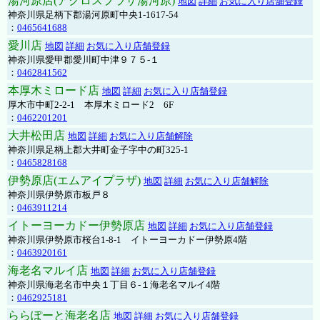
湯河原店(アクロスプラザ湯河原)
地図
詳細
お気に入り店舗登録
神奈川県足柄下郡湯河原町中央1-1617-54
：
0465641688
愛川店
地図
詳細
お気に入り店舗登録
神奈川県愛甲郡愛川町中津９７５-１
：
0462841562
本厚木ミロード店
地図
詳細
お気に入り店舗登録
厚木市中町2-2-1 本厚木ミロード2 6F
：
0462201201
大井松田店
地図
詳細
お気に入り店舗解除
神奈川県足柄上郡大井町金子字中の町325-1
：
0465828168
伊勢原店(エムアイプラザ)
地図
詳細
お気に入り店舗解除
神奈川県伊勢原市板戸８
：
0463911214
イトーヨーカドー伊勢原店
地図
詳細
お気に入り店舗登録
神奈川県伊勢原市桜台1-8-1 イトーヨーカドー伊勢原4階
：
0463920161
海老名マルイ店
地図
詳細
お気に入り店舗登録
神奈川県海老名市中央１丁目６-１海老名マルイ4階
：
0462925181
ららぽーと海老名店
地図
詳細
お気に入り店舗登録