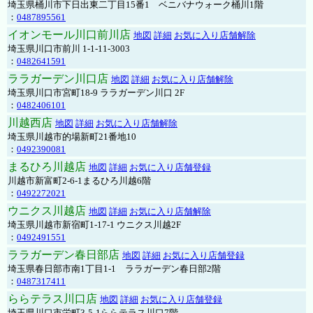
埼玉県桶川市下日出東二丁目15番1 ベニバナウォーク桶川1階
：
0487895561
イオンモール川口前川店
地図
詳細
お気に入り店舗解除
埼玉県川口市前川 1-1-11-3003
：
0482641591
ララガーデン川口店
地図
詳細
お気に入り店舗解除
埼玉県川口市宮町18-9 ララガーデン川口 2F
：
0482406101
川越西店
地図
詳細
お気に入り店舗解除
埼玉県川越市的場新町21番地10
：
0492390081
まるひろ川越店
地図
詳細
お気に入り店舗登録
川越市新富町2-6-1まるひろ川越6階
：
0492272021
ウニクス川越店
地図
詳細
お気に入り店舗解除
埼玉県川越市新宿町1-17-1 ウニクス川越2F
：
0492491551
ララガーデン春日部店
地図
詳細
お気に入り店舗登録
埼玉県春日部市南1丁目1-1 ララガーデン春日部2階
：
0487317411
ららテラス川口店
地図
詳細
お気に入り店舗登録
埼玉県川口市栄町3-5-1ららテラス川口7階