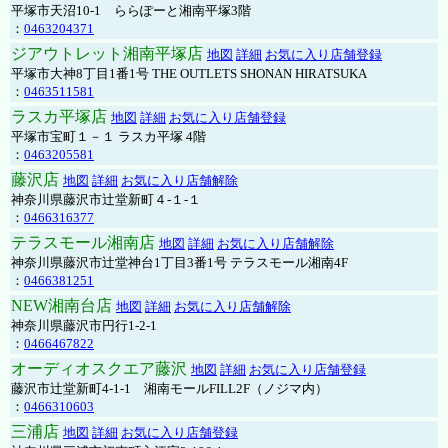
平塚市天沼10-1 ららぽーと湘南平塚3階
：
0463204371
ジアウトレット湘南平塚店
地図
詳細
お気に入り店舗登録
平塚市大神8丁目1番1号 THE OUTLETS SHONAN HIRATSUKA
：
0463511581
ラスカ平塚店
地図
詳細
お気に入り店舗登録
平塚市宝町１－１ ラスカ平塚 4階
：
0463205581
藤沢店
地図
詳細
お気に入り店舗解除
神奈川県藤沢市辻堂新町４-１-１
：
0466316377
テラスモール湘南店
地図
詳細
お気に入り店舗解除
神奈川県藤沢市辻堂神台1丁目3番1号 テラスモール湘南4F
：
0466381251
NEW湘南台店
地図
詳細
お気に入り店舗解除
神奈川県藤沢市円行1-2-1
：
0466467822
オーディオスクエア藤沢
地図
詳細
お気に入り店舗登録
藤沢市辻堂新町4-1-1 湘南モールFILL2F（ノジマ内）
：
0466310603
三浦店
地図
詳細
お気に入り店舗登録