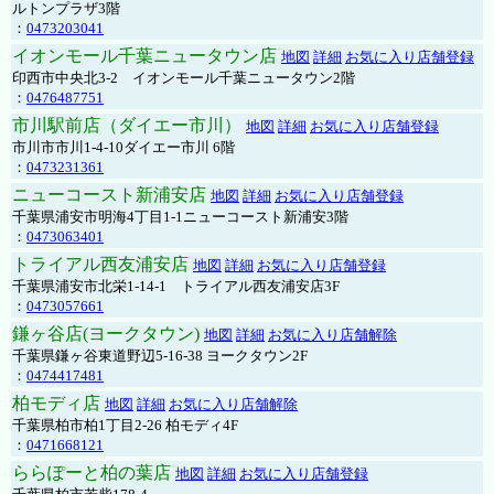
ルトンプラザ3階
：
0473203041
イオンモール千葉ニュータウン店
地図
詳細
お気に入り店舗登録
印西市中央北3-2 イオンモール千葉ニュータウン2階
：
0476487751
市川駅前店（ダイエー市川）
地図
詳細
お気に入り店舗登録
市川市市川1-4-10ダイエー市川 6階
：
0473231361
ニューコースト新浦安店
地図
詳細
お気に入り店舗登録
千葉県浦安市明海4丁目1-1ニューコースト新浦安3階
：
0473063401
トライアル西友浦安店
地図
詳細
お気に入り店舗登録
千葉県浦安市北栄1-14-1 トライアル西友浦安店3F
：
0473057661
鎌ヶ谷店(ヨークタウン)
地図
詳細
お気に入り店舗解除
千葉県鎌ヶ谷東道野辺5-16-38 ヨークタウン2F
：
0474417481
柏モディ店
地図
詳細
お気に入り店舗解除
千葉県柏市柏1丁目2-26 柏モディ4F
：
0471668121
ららぽーと柏の葉店
地図
詳細
お気に入り店舗登録