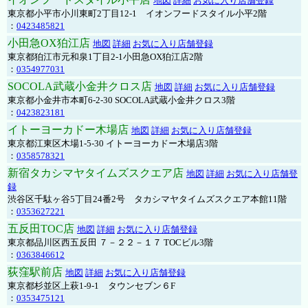
地図
詳細
お気に入り店舗登録
東京都小平市小川東町2丁目12-1 イオンフードスタイル小平2階
：
0423485821
小田急OX狛江店
地図
詳細
お気に入り店舗登録
東京都狛江市元和泉1丁目2-1小田急OX狛江店2階
：
0354977031
SOCOLA武蔵小金井クロス店
地図
詳細
お気に入り店舗登録
東京都小金井市本町6-2-30 SOCOLA武蔵小金井クロス3階
：
0423823181
イトーヨーカドー木場店
地図
詳細
お気に入り店舗登録
東京都江東区木場1-5-30 イトーヨーカドー木場店3階
：
0358578321
新宿タカシマヤタイムズスクエア店
地図
詳細
お気に入り店舗登
録
渋谷区千駄ヶ谷5丁目24番2号 タカシマヤタイムズスクエア本館11階
：
0353627221
五反田TOC店
地図
詳細
お気に入り店舗登録
東京都品川区西五反田 ７－２２－１７ TOCビル3階
：
0363846612
荻窪駅前店
地図
詳細
お気に入り店舗登録
東京都杉並区上萩1-9-1 タウンセブン６F
：
0353475121