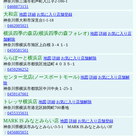
神奈川県三浦市初声町入江字2-186-1
：
0468873151
大和店
地図
詳細
お気に入り店舗登録
神奈川県大和市深見台1-1-18
：
0462005021
横浜四季の森店(横浜四季の森フォレオ)
地図
詳細
お気に入り店
舗解除
神奈川県横浜市旭区上白根３-４１-１
：
0459581561
ららぽーと横浜店
地図
詳細
お気に入り店舗解除
神奈川県横浜市都筑区池辺町４０３５-１
：
0459296252
センター北店(ノースポートモール)
地図
詳細
お気に入り店舗解
除
神奈川県横浜市都筑区中川中央１-25-１
：
0459147661
トレッサ横浜店
地図
詳細
お気に入り店舗解除
神奈川県横浜市港北区師岡町700番地
：
0455335631
MARK IS みなとみらい店
地図
詳細
お気に入り店舗登録
神奈川県横浜市みなとみらい3-5-1 MARK IS みなとみらい3F
：
0456805651