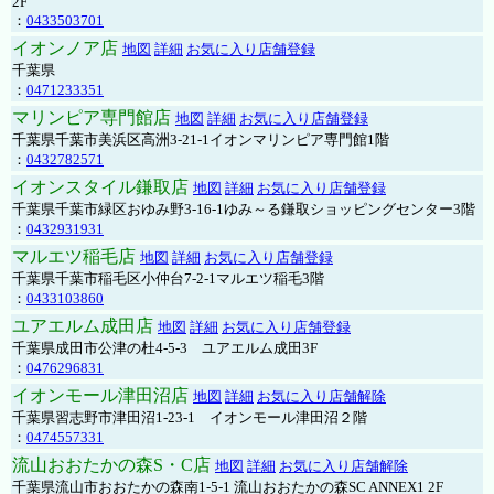
2F
：
0433503701
イオンノア店
地図
詳細
お気に入り店舗登録
千葉県
：
0471233351
マリンピア専門館店
地図
詳細
お気に入り店舗登録
千葉県千葉市美浜区高洲3-21-1イオンマリンピア専門館1階
：
0432782571
イオンスタイル鎌取店
地図
詳細
お気に入り店舗登録
千葉県千葉市緑区おゆみ野3-16-1ゆみ～る鎌取ショッピングセンター3階
：
0432931931
マルエツ稲毛店
地図
詳細
お気に入り店舗登録
千葉県千葉市稲毛区小仲台7-2-1マルエツ稲毛3階
：
0433103860
ユアエルム成田店
地図
詳細
お気に入り店舗登録
千葉県成田市公津の杜4-5-3 ユアエルム成田3F
：
0476296831
イオンモール津田沼店
地図
詳細
お気に入り店舗解除
千葉県習志野市津田沼1-23-1 イオンモール津田沼２階
：
0474557331
流山おおたかの森S・C店
地図
詳細
お気に入り店舗解除
千葉県流山市おおたかの森南1-5-1 流山おおたかの森SC ANNEX1 2F