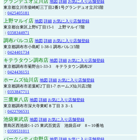
グランデュオ立川店
地図
詳細
お気に入り店舗登録
東京都立川市柴崎町三丁目2番1号グランデュオ立川5階
：
0425405181
上野マルイ店
地図
詳細
お気に入り店舗登録
東京都台東区上野6丁目15-1 上野マルイ7階
：
0358344971
調布パルコ店
地図
詳細
お気に入り店舗登録
東京都調布市小島町 1-38-1 調布パルコ5階
：
0424401734
キテラタウン調布店
地図
詳細
お気に入り店舗登録
東京都調布市菊野台1-33-3 キテラタウン調布2F
：
0424436151
ホームズ仙川店
地図
詳細
お気に入り店舗登録
東京都調布市若葉町2丁目1-7 ホームズ仙川店2階
：
0353847711
三鷹東八店
地図
詳細
お気に入り店舗登録
東京都調布市深大寺東町８丁目３３-１
：
0422706531
池袋東武店
地図
詳細
お気に入り店舗登録
豊島区西池袋1-1-25 東武百貨店 池袋店4F 8～10番地
：
0359531011
パークシティ中野店
地図
詳細
お気に入り店舗登録