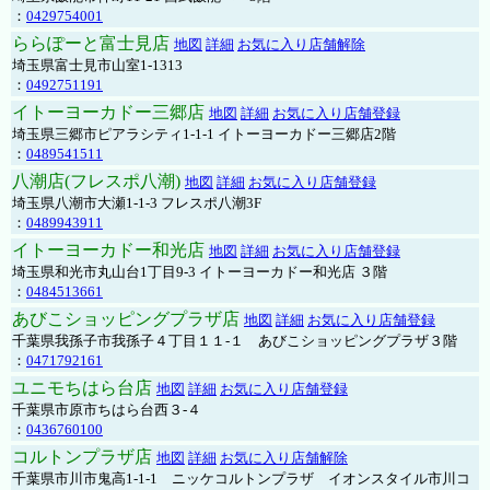
：
0429754001
ららぽーと富士見店
地図
詳細
お気に入り店舗解除
埼玉県富士見市山室1-1313
：
0492751191
イトーヨーカドー三郷店
地図
詳細
お気に入り店舗登録
埼玉県三郷市ピアラシティ1-1-1 イトーヨーカドー三郷店2階
：
0489541511
八潮店(フレスポ八潮)
地図
詳細
お気に入り店舗登録
埼玉県八潮市大瀬1-1-3 フレスポ八潮3F
：
0489943911
イトーヨーカドー和光店
地図
詳細
お気に入り店舗登録
埼玉県和光市丸山台1丁目9-3 イトーヨーカドー和光店 ３階
：
0484513661
あびこショッピングプラザ店
地図
詳細
お気に入り店舗登録
千葉県我孫子市我孫子４丁目１１-１ あびこショッピングプラザ３階
：
0471792161
ユニモちはら台店
地図
詳細
お気に入り店舗登録
千葉県市原市ちはら台西３-４
：
0436760100
コルトンプラザ店
地図
詳細
お気に入り店舗解除
千葉県市川市鬼高1-1-1 ニッケコルトンプラザ イオンスタイル市川コ