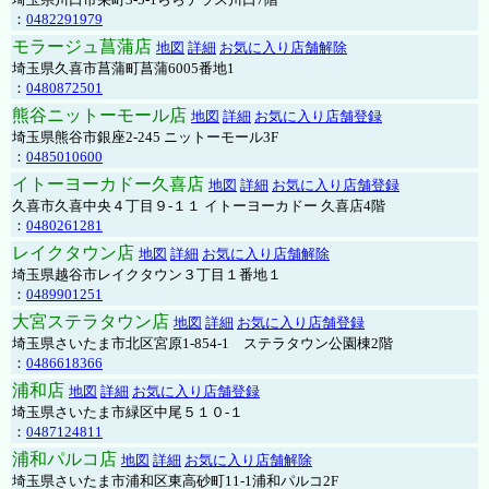
：
0482291979
モラージュ菖蒲店
地図
詳細
お気に入り店舗解除
埼玉県久喜市菖蒲町菖蒲6005番地1
：
0480872501
熊谷ニットーモール店
地図
詳細
お気に入り店舗登録
埼玉県熊谷市銀座2-245 ニットーモール3F
：
0485010600
イトーヨーカドー久喜店
地図
詳細
お気に入り店舗登録
久喜市久喜中央４丁目９-１１ イトーヨーカドー 久喜店4階
：
0480261281
レイクタウン店
地図
詳細
お気に入り店舗解除
埼玉県越谷市レイクタウン３丁目１番地１
：
0489901251
大宮ステラタウン店
地図
詳細
お気に入り店舗登録
埼玉県さいたま市北区宮原1-854-1 ステラタウン公園棟2階
：
0486618366
浦和店
地図
詳細
お気に入り店舗登録
埼玉県さいたま市緑区中尾５１０-１
：
0487124811
浦和パルコ店
地図
詳細
お気に入り店舗解除
埼玉県さいたま市浦和区東高砂町11-1浦和パルコ2F