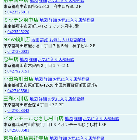
府中四谷店
地図
詳細
お気に入り店舗登録
東京都府中市四谷5-23-12 府中四谷SC２F
：
0423525011
ミッテン府中店
地図
詳細
お気に入り店舗登録
東京都府中市宮町1-41-2 ミッテン府中5階
：
0423525220
NEW鶴川店
地図
詳細
お気に入り店舗解除
東京都町田市能ヶ谷１丁目７番５号 神栄ビル２F
：
0427376031
忠生店
地図
詳細
お気に入り店舗解除
東京都町田市木曽西２丁目１７-２１
：
0427923151
小田急町田店
地図
詳細
お気に入り店舗登録
東京都町田市原町田6-12-20 小田急百貨店町田店7階
：
0427105581
三和小川店
地図
詳細
お気に入り店舗登録
東京都町田市金森４丁目１?２ 2F
：
0427068343
イオンモールむさし村山店
地図
詳細
お気に入り店舗解除
東京都武蔵村山市榎1丁目1-3 イオンモールむさし村山3F
：
0425668581
東急百貨店吉祥寺店
地図
詳細
お気に入り店舗登録