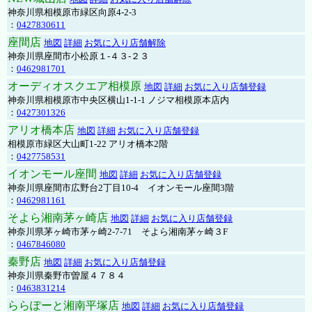
神奈川県相模原市緑区向原4-2-3
：
0427830611
座間店
地図
詳細
お気に入り店舗解除
神奈川県座間市小松原１-４３-２３
：
0462981701
オーディオスクエア相模原
地図
詳細
お気に入り店舗登録
神奈川県相模原市中央区横山1-1-1 ノジマ相模原本店内
：
0427301326
アリオ橋本店
地図
詳細
お気に入り店舗登録
相模原市緑区大山町1-22 アリオ橋本2階
：
0427758531
イオンモール座間
地図
詳細
お気に入り店舗登録
神奈川県座間市広野台2丁目10-4 イオンモール座間3階
：
0462981161
そよら湘南茅ヶ崎店
地図
詳細
お気に入り店舗登録
神奈川県茅ヶ崎市茅ヶ崎2‐7‐71 そよら湘南茅ヶ崎３F
：
0467846080
秦野店
地図
詳細
お気に入り店舗登録
神奈川県秦野市曽屋４７８４
：
0463831214
ららぽーと湘南平塚店
地図
詳細
お気に入り店舗登録