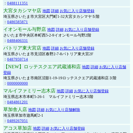
：
0488111351
大宮タカシマヤ店
地図
詳細
お気に入り店舗登録
埼玉県さいたま市大宮区大門町1-32大宮タカシマヤ５階
：
0486585871
イオンモール与野店
地図
詳細
お気に入り店舗登録
さいたま市中央区本町西5-2-9イオンモール与野2階
：
0488406331
パトリア東大宮店
地図
詳細
お気に入り店舗登録
埼玉県さいたま市見沼区春野2-7-8パトリア東大宮2F
：
0487959714
【NEW】ロッテスクエア武蔵浦和店
地図
詳細
お気に入り店舗
登録
埼玉県さいたま市南区沼影1-19-19ロッテスクエア武蔵浦和店３階
：
0000000000
マルイファミリー志木店
地図
詳細
お気に入り店舗登録
埼玉県志木市本町5-26-1 マルイファミリー志木5階
：
0484861201
草加舎人店
地図
詳細
お気に入り店舗解除
埼玉県草加市遊馬町2-1
：
0489267051
アコス草加店
地図
詳細
お気に入り店舗登録