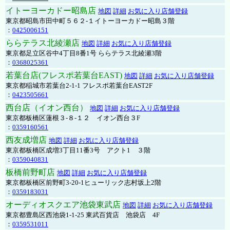
イトーヨーカドー昭島店
地図
詳細
お気に入り店舗登録
東京都昭島市田中町５６２-１イトーヨーカドー昭島３階
：
0425006151
ららテラス北綾瀬店
地図
詳細
お気に入り店舗登録
東京都足立区谷中4丁目8番1号 ららテラス北綾瀬3階
：
0368025361
若葉台店(フレスポ若葉台EAST)
地図
詳細
お気に入り店舗登録
東京都稲城市若葉台2-1-1 フレスポ若葉台EAST2F
：
0423505661
西台店（イオン西台）
地図
詳細
お気に入り店舗登録
東京都板橋区蓮根３-８-１２ イオン西台３F
：
0359160561
西友成増店
地図
詳細
お気に入り店舗登録
東京都板橋区成増3丁目11番3号 アクト1 ３階
：
0359040831
板橋前野町店
地図
詳細
お気に入り店舗登録
東京都板橋区前野町3-20-1ヒューリック志村坂上2階
：
0359183031
オーディオスクエア池袋東武店
地図
詳細
お気に入り店舗登録
東京都豊島区西池袋1-1-25 東武百貨店 池袋店 4F
：
0359531011