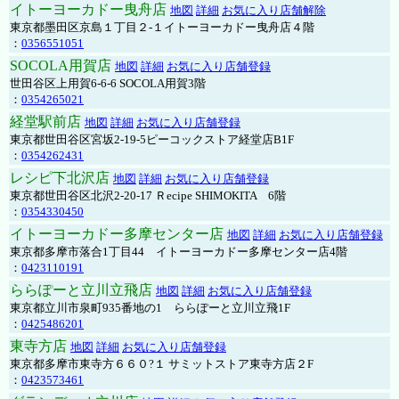
イトーヨーカドー曳舟店
地図
詳細
お気に入り店舗解除
東京都墨田区京島１丁目２-１イトーヨーカドー曳舟店４階
：
0356551051
SOCOLA用賀店
地図
詳細
お気に入り店舗登録
世田谷区上用賀6-6-6 SOCOLA用賀3階
：
0354265021
経堂駅前店
地図
詳細
お気に入り店舗登録
東京都世田谷区宮坂2-19-5ピーコックストア経堂店B1F
：
0354262431
レシピ下北沢店
地図
詳細
お気に入り店舗登録
東京都世田谷区北沢2-20-17 Ｒecipe SHIMOKITA 6階
：
0354330450
イトーヨーカドー多摩センター店
地図
詳細
お気に入り店舗登録
東京都多摩市落合1丁目44 イトーヨーカドー多摩センター店4階
：
0423110191
ららぽーと立川立飛店
地図
詳細
お気に入り店舗登録
東京都立川市泉町935番地の1 ららぽーと立川立飛1F
：
0425486201
東寺方店
地図
詳細
お気に入り店舗登録
東京都多摩市東寺方６６０?１ サミットストア東寺方店２F
：
0423573461