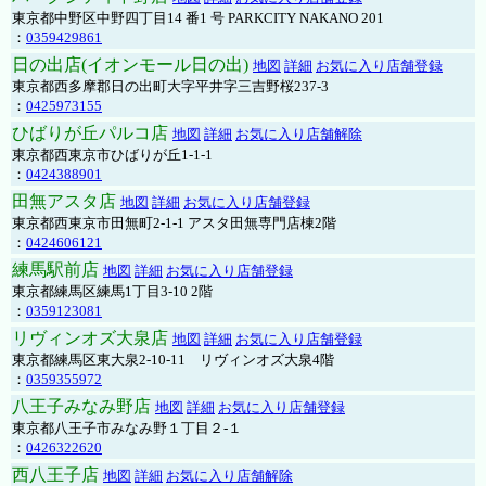
東京都中野区中野四丁目14 番1 号 PARKCITY NAKANO 201
：
0359429861
日の出店(イオンモール日の出)
地図
詳細
お気に入り店舗登録
東京都西多摩郡日の出町大字平井字三吉野桜237-3
：
0425973155
ひばりが丘パルコ店
地図
詳細
お気に入り店舗解除
東京都西東京市ひばりが丘1-1-1
：
0424388901
田無アスタ店
地図
詳細
お気に入り店舗登録
東京都西東京市田無町2-1-1 アスタ田無専門店棟2階
：
0424606121
練馬駅前店
地図
詳細
お気に入り店舗登録
東京都練馬区練馬1丁目3-10 2階
：
0359123081
リヴィンオズ大泉店
地図
詳細
お気に入り店舗登録
東京都練馬区東大泉2-10-11 リヴィンオズ大泉4階
：
0359355972
八王子みなみ野店
地図
詳細
お気に入り店舗登録
東京都八王子市みなみ野１丁目２-１
：
0426322620
西八王子店
地図
詳細
お気に入り店舗解除