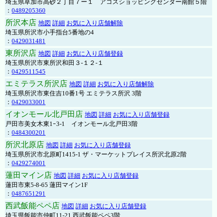
埼玉県草加市高砂２丁目７ー１ アコスショッピングセンター南館５階
：
0489205360
所沢本店
地図
詳細
お気に入り店舗解除
埼玉県所沢市小手指台5番地の4
：
0429031481
東所沢店
地図
詳細
お気に入り店舗登録
埼玉県所沢市東所沢和田３-１２-１
：
0429511545
エミテラス所沢店
地図
詳細
お気に入り店舗解除
埼玉県所沢市東住吉10番1号 エミテラス所沢 3階
：
0429033001
イオンモール北戸田店
地図
詳細
お気に入り店舗登録
戸田市美女木東1ｰ3‐1 イオンモール北戸田3階
：
0484300201
所沢北原店
地図
詳細
お気に入り店舗登録
埼玉県所沢市北原町1415-1 ザ・マーケットプレイス所沢北原2階
：
0429274001
蓮田マイン店
地図
詳細
お気に入り店舗登録
蓮田市東5-8-65 蓮田マイン1F
：
0487651291
西武飯能ペペ店
地図
詳細
お気に入り店舗登録
埼玉県飯能市仲町11-21 西武飯能ペペ3階