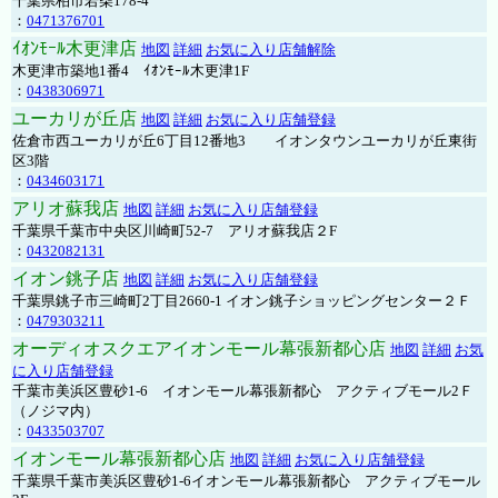
千葉県柏市若柴178-4
：
0471376701
ｲｵﾝﾓｰﾙ木更津店
地図
詳細
お気に入り店舗解除
木更津市築地1番4 ｲｵﾝﾓｰﾙ木更津1F
：
0438306971
ユーカリが丘店
地図
詳細
お気に入り店舗登録
佐倉市西ユーカリが丘6丁目12番地3 イオンタウンユーカリが丘東街
区3階
：
0434603171
アリオ蘇我店
地図
詳細
お気に入り店舗登録
千葉県千葉市中央区川崎町52-7 アリオ蘇我店２F
：
0432082131
イオン銚子店
地図
詳細
お気に入り店舗登録
千葉県銚子市三崎町2丁目2660-1 イオン銚子ショッピングセンター２Ｆ
：
0479303211
オーディオスクエアイオンモール幕張新都心店
地図
詳細
お気
に入り店舗登録
千葉市美浜区豊砂1-6 イオンモール幕張新都心 アクティブモール2Ｆ
（ノジマ内）
：
0433503707
イオンモール幕張新都心店
地図
詳細
お気に入り店舗登録
千葉県千葉市美浜区豊砂1-6イオンモール幕張新都心 アクティブモール