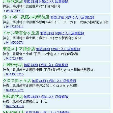
川崎水沢店
地図
詳細
お気に入り店舗登録
神奈川県川崎市宮前区水沢2丁目3番8号
：
0449781611
ｲﾄｰﾖｰｶﾄﾞｰ武蔵小杉駅前店
地図
詳細
お気に入り店舗登録
神奈川県川崎市中原区小杉町3-420イトーヨーカドー武蔵小杉駅前店5階
：
0447380611
イオン新百合ヶ丘店
地図
詳細
お気に入り店舗登録
神奈川県川崎市麻生区上麻生1-19イオン新百合ヶ丘5F
：
0449590071
東急ストア鎌倉店
地図
詳細
お気に入り店舗登録
神奈川県鎌倉市小町1丁目2-12東急ストア鎌倉店5階
：
0467237481
川崎枡形店
地図
詳細
お気に入り店舗登録
神奈川県川崎市多摩区枡形1丁目5番1号ヤオコー川崎枡形店3F
：
0449333315
クロス向ヶ丘店
地図
詳細
お気に入り店舗登録
神奈川県川崎市多摩区登戸2779-1 クロス向ヶ丘3階
：
0449118671
相模原本店
地図
詳細
お気に入り店舗解除
神奈川県相模原市横山１-１-１
：
0427531516
NEW城山店
地図
詳細
お気に入り店舗解除