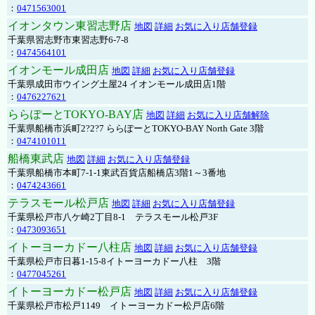
：
0471563001
イオンタウン東習志野店
地図
詳細
お気に入り店舗登録
千葉県習志野市東習志野6-7-8
：
0474564101
イオンモール成田店
地図
詳細
お気に入り店舗登録
千葉県成田市ウイング土屋24 イオンモール成田店1階
：
0476227621
ららぽーとTOKYO-BAY店
地図
詳細
お気に入り店舗解除
千葉県船橋市浜町2?2?7 ららぽーとTOKYO-BAY North Gate 3階
：
0474101011
船橋東武店
地図
詳細
お気に入り店舗登録
千葉県船橋市本町7-1-1東武百貨店船橋店3階1～3番地
：
0474243661
テラスモール松戸店
地図
詳細
お気に入り店舗登録
千葉県松戸市八ケ崎2丁目8-1 テラスモール松戸3F
：
0473093651
イトーヨーカドー八柱店
地図
詳細
お気に入り店舗登録
千葉県松戸市日暮1-15-8イトーヨーカドー八柱 3階
：
0477045261
イトーヨーカドー松戸店
地図
詳細
お気に入り店舗登録
千葉県松戸市松戸1149 イトーヨーカドー松戸店6階