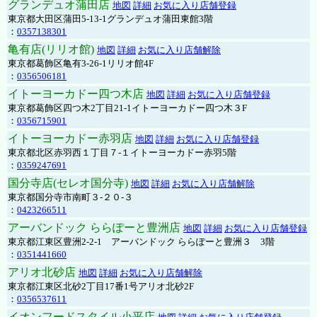
グランデュオ蒲田店
地図
詳細
お気に入り店舗登録
東京都大田区蒲田5-13-1グランデュオ蒲田東館3階
：
0357138301
亀有店(リリオ館)
地図
詳細
お気に入り店舗解除
東京都葛飾区亀有3-26-1リリオ館4F
：
0356506181
イトーヨーカドー四つ木店
地図
詳細
お気に入り店舗登録
東京都葛飾区四つ木2丁目21-1イトーヨーカドー四つ木３F
：
0356715901
イトーヨーカドー赤羽店
地図
詳細
お気に入り店舗登録
東京都北区赤羽西１丁目７-１イトーヨーカドー赤羽5階
：
0359247691
国分寺店(セレオ国分寺)
地図
詳細
お気に入り店舗解除
東京都国分寺市南町３-２０-３
：
0423266511
アーバンドック ららぽーと豊洲店
地図
詳細
お気に入り店舗登録
東京都江東区豊洲2-2-1 アーバンドック ららぽーと豊洲３ 3階
：
0351441660
アリオ北砂店
地図
詳細
お気に入り店舗解除
東京都江東区北砂2丁目17番1号アリオ北砂2F
：
0356537611
イオンフードスタイル小平店