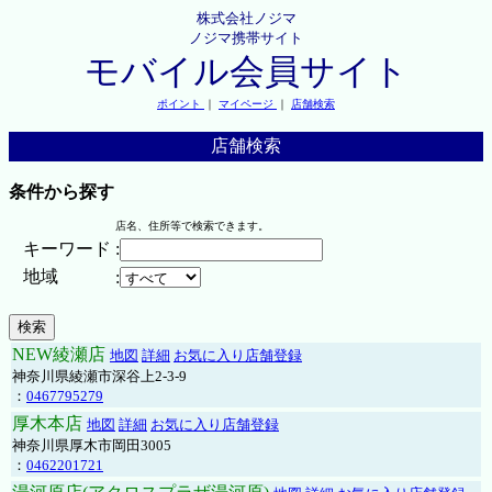
株式会社ノジマ
ノジマ携帯サイト
モバイル会員サイト
ポイント
｜
マイページ
｜
店舗検索
店舗検索
条件から探す
店名、住所等で検索できます。
キーワード
:
地域
:
NEW綾瀬店
地図
詳細
お気に入り店舗登録
神奈川県綾瀬市深谷上2-3-9
：
0467795279
厚木本店
地図
詳細
お気に入り店舗登録
神奈川県厚木市岡田3005
：
0462201721