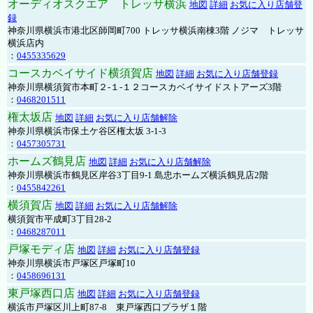
オーディオスクエア トレッサ横浜
地図
詳細
お気に入り店舗登
録
神奈川県横浜市港北区師岡町700 トレッサ横浜南棟3階 ノジマ トレッサ
横浜店内
：
0455335629
コースカベイサイド横須賀店
地図
詳細
お気に入り店舗登録
神奈川県横須賀市本町２-１-１２コースカベイサイドストアーズ3階
：
0468201511
権太坂店
地図
詳細
お気に入り店舗解除
神奈川県横浜市保土ケ谷区権太坂 3-1-3
：
0457305731
ホームズ鶴見店
地図
詳細
お気に入り店舗解除
神奈川県横浜市鶴見区岸谷3丁目9-1 島忠ホームズ横浜鶴見店2階
：
0455842261
横須賀店
地図
詳細
お気に入り店舗解除
横須賀市平成町3丁目28-2
：
0468287011
戸塚モディ店
地図
詳細
お気に入り店舗登録
神奈川県横浜市戸塚区戸塚町10
：
0458696131
東戸塚西口店
地図
詳細
お気に入り店舗登録
横浜市戸塚区川上町87-8 東戸塚西口プラザ１階