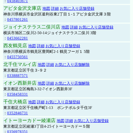
：
0458403671
アピタ金沢文庫店
地図
詳細
お気に入り店舗登録
神奈川県横浜市金沢区釜利谷東2丁目１-１アピタ金沢文庫３階
：
0457801261
ジョイナステラス二俣川店
地図
詳細
お気に入り店舗登録
横浜市旭区二俣川2-50-14ジョイナステラス二俣川 3階
：
0453662281
西友鶴見店
地図
詳細
お気に入り店舗登録
神奈川県横浜市鶴見区豊岡町2-1 鶴見フーガ１ 5階
：
0455750561
北千住マルイ店
地図
詳細
お気に入り店舗解除
東京都足立区千住３-９２
：
0338887571
イオン西新井店
地図
詳細
お気に入り店舗解除
東京都足立区梅島3-32-7イオン西新井3F
：
0358458331
千住大橋店
地図
詳細
お気に入り店舗登録
東京都足立区千住橋戸町1-13 ポンテポルタ千住3F
：
0352846731
イトーヨーカドー綾瀬店
地図
詳細
お気に入り店舗登録
東京都足立区綾瀬3丁目4-25イトーヨーカドー５階
：
0356978351