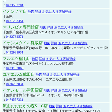
2F
：
0433503701
イオンノア店
地図
詳細
お気に入り店舗登録
千葉県
：
0471233351
マリンピア専門館店
地図
詳細
お気に入り店舗登録
千葉県千葉市美浜区高洲3-21-1イオンマリンピア専門館1階
：
0432782571
イオンスタイル鎌取店
地図
詳細
お気に入り店舗登録
千葉県千葉市緑区おゆみ野3-16-1ゆみ～る鎌取ショッピングセンター3階
：
0432931931
マルエツ稲毛店
地図
詳細
お気に入り店舗登録
千葉県千葉市稲毛区小仲台7-2-1マルエツ稲毛3階
：
0433103860
ユアエルム成田店
地図
詳細
お気に入り店舗登録
千葉県成田市公津の杜4-5-3 ユアエルム成田3F
：
0476296831
イオンモール津田沼店
地図
詳細
お気に入り店舗解除
千葉県習志野市津田沼1-23-1 イオンモール津田沼２階
：
0474557331
流山おおたかの森S・C店
地図
詳細
お気に入り店舗解除
千葉県流山市おおたかの森南1-5-1 流山おおたかの森SC ANNEX1 2F