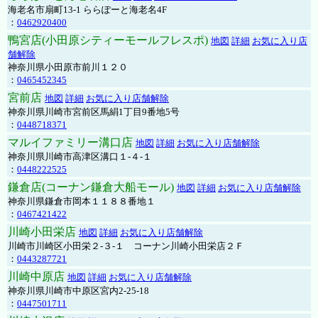
海老名市扇町13-1 ららぽーと海老名4F
：
0462920400
鴨宮店(小田原シティーモールフレスポ)
地図
詳細
お気に入り店
舗解除
神奈川県小田原市前川１２０
：
0465452345
宮前店
地図
詳細
お気に入り店舗解除
神奈川県川崎市宮前区馬絹1丁目9番地5号
：
0448718371
マルイファミリー溝口店
地図
詳細
お気に入り店舗解除
神奈川県川崎市高津区溝口１-４-１
：
0448222525
鎌倉店(コーナン鎌倉大船モール)
地図
詳細
お気に入り店舗解除
神奈川県鎌倉市岡本１１８８番地１
：
0467421422
川崎小田栄店
地図
詳細
お気に入り店舗解除
川崎市川崎区小田栄２‐３‐１ コーナン川崎小田栄店２Ｆ
：
0443287721
川崎中原店
地図
詳細
お気に入り店舗解除
神奈川県川崎市中原区宮内2-25-18
：
0447501711