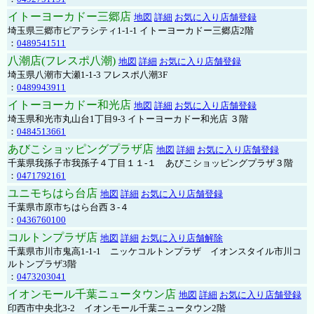
イトーヨーカドー三郷店
地図
詳細
お気に入り店舗登録
埼玉県三郷市ピアラシティ1-1-1 イトーヨーカドー三郷店2階
：
0489541511
八潮店(フレスポ八潮)
地図
詳細
お気に入り店舗登録
埼玉県八潮市大瀬1-1-3 フレスポ八潮3F
：
0489943911
イトーヨーカドー和光店
地図
詳細
お気に入り店舗登録
埼玉県和光市丸山台1丁目9-3 イトーヨーカドー和光店 ３階
：
0484513661
あびこショッピングプラザ店
地図
詳細
お気に入り店舗登録
千葉県我孫子市我孫子４丁目１１-１ あびこショッピングプラザ３階
：
0471792161
ユニモちはら台店
地図
詳細
お気に入り店舗登録
千葉県市原市ちはら台西３-４
：
0436760100
コルトンプラザ店
地図
詳細
お気に入り店舗解除
千葉県市川市鬼高1-1-1 ニッケコルトンプラザ イオンスタイル市川コ
ルトンプラザ3階
：
0473203041
イオンモール千葉ニュータウン店
地図
詳細
お気に入り店舗登録
印西市中央北3-2 イオンモール千葉ニュータウン2階