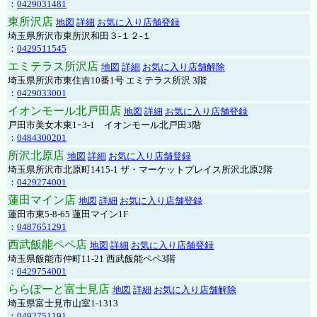
：
0429031481
東所沢店
地図
詳細
お気に入り店舗登録
埼玉県所沢市東所沢和田３-１２-１
：
0429511545
エミテラス所沢店
地図
詳細
お気に入り店舗解除
埼玉県所沢市東住吉10番1号 エミテラス所沢 3階
：
0429033001
イオンモール北戸田店
地図
詳細
お気に入り店舗登録
戸田市美女木東1ｰ3‐1 イオンモール北戸田3階
：
0484300201
所沢北原店
地図
詳細
お気に入り店舗登録
埼玉県所沢市北原町1415-1 ザ・マーケットプレイス所沢北原2階
：
0429274001
蓮田マイン店
地図
詳細
お気に入り店舗登録
蓮田市東5-8-65 蓮田マイン1F
：
0487651291
西武飯能ペペ店
地図
詳細
お気に入り店舗登録
埼玉県飯能市仲町11-21 西武飯能ペペ3階
：
0429754001
ららぽーと富士見店
地図
詳細
お気に入り店舗解除
埼玉県富士見市山室1-1313
：
0492751191