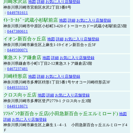
川崎水沢店
地図
詳細
お気に入り店舗登録
神奈川県川崎市宮前区水沢2丁目3番8号
：
0449781611
ｲﾄｰﾖｰｶﾄﾞｰ武蔵小杉駅前店
地図
詳細
お気に入り店舗登録
神奈川県川崎市中原区小杉町3-420イトーヨーカドー武蔵小杉駅前店5階
：
0447380611
イオン新百合ヶ丘店
地図
詳細
お気に入り店舗登録
神奈川県川崎市麻生区上麻生1-19イオン新百合ヶ丘5F
：
0449590071
東急ストア鎌倉店
地図
詳細
お気に入り店舗登録
神奈川県鎌倉市小町1丁目2-12東急ストア鎌倉店5階
：
0467237481
川崎枡形店
地図
詳細
お気に入り店舗登録
神奈川県川崎市多摩区枡形1丁目5番1号ヤオコー川崎枡形店3F
：
0449333315
クロス向ヶ丘店
地図
詳細
お気に入り店舗登録
神奈川県川崎市多摩区登戸2779-1 クロス向ヶ丘3階
：
0449118671
ｿﾌﾄﾊﾞﾝｸ新百合ヶ丘店(小田急新百合ヶ丘エルミロード)
地図
詳細
お気に入り店舗登録
神奈川県川崎市麻生区上麻生１-４-１ 小田急新百合ヶ丘エルミロード4
Ｆ