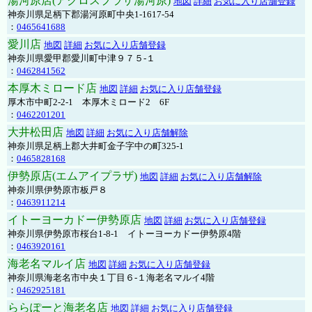
湯河原店(アクロスプラザ湯河原)
地図
詳細
お気に入り店舗登録
神奈川県足柄下郡湯河原町中央1-1617-54
：
0465641688
愛川店
地図
詳細
お気に入り店舗登録
神奈川県愛甲郡愛川町中津９７５-１
：
0462841562
本厚木ミロード店
地図
詳細
お気に入り店舗登録
厚木市中町2-2-1 本厚木ミロード2 6F
：
0462201201
大井松田店
地図
詳細
お気に入り店舗解除
神奈川県足柄上郡大井町金子字中の町325-1
：
0465828168
伊勢原店(エムアイプラザ)
地図
詳細
お気に入り店舗解除
神奈川県伊勢原市板戸８
：
0463911214
イトーヨーカドー伊勢原店
地図
詳細
お気に入り店舗登録
神奈川県伊勢原市桜台1-8-1 イトーヨーカドー伊勢原4階
：
0463920161
海老名マルイ店
地図
詳細
お気に入り店舗登録
神奈川県海老名市中央１丁目６-１海老名マルイ4階
：
0462925181
ららぽーと海老名店
地図
詳細
お気に入り店舗登録