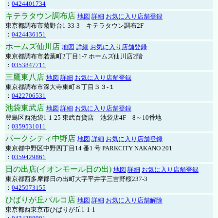
：
0424401734
キテラタウン調布店
地図
詳細
お気に入り店舗登録
東京都調布市菊野台1-33-3 キテラタウン調布2F
：
0424436151
ホームズ仙川店
地図
詳細
お気に入り店舗登録
東京都調布市若葉町2丁目1-7 ホームズ仙川店2階
：
0353847711
三鷹東八店
地図
詳細
お気に入り店舗登録
東京都調布市深大寺東町８丁目３３-１
：
0422706531
池袋東武店
地図
詳細
お気に入り店舗登録
豊島区西池袋1-1-25 東武百貨店 池袋店4F 8～10番地
：
0359531011
パークシティ中野店
地図
詳細
お気に入り店舗登録
東京都中野区中野四丁目14 番1 号 PARKCITY NAKANO 201
：
0359429861
日の出店(イオンモール日の出)
地図
詳細
お気に入り店舗登録
東京都西多摩郡日の出町大字平井字三吉野桜237-3
：
0425973155
ひばりが丘パルコ店
地図
詳細
お気に入り店舗解除
東京都西東京市ひばりが丘1-1-1