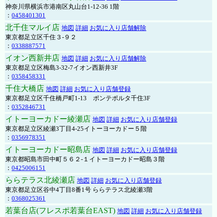
神奈川県横浜市港南区丸山台1-12-36 1階
：
0458401301
北千住マルイ店
地図
詳細
お気に入り店舗解除
東京都足立区千住３-９２
：
0338887571
イオン西新井店
地図
詳細
お気に入り店舗解除
東京都足立区梅島3-32-7イオン西新井3F
：
0358458331
千住大橋店
地図
詳細
お気に入り店舗登録
東京都足立区千住橋戸町1-13 ポンテポルタ千住3F
：
0352846731
イトーヨーカドー綾瀬店
地図
詳細
お気に入り店舗登録
東京都足立区綾瀬3丁目4-25イトーヨーカドー５階
：
0356978351
イトーヨーカドー昭島店
地図
詳細
お気に入り店舗登録
東京都昭島市田中町５６２-１イトーヨーカドー昭島３階
：
0425006151
ららテラス北綾瀬店
地図
詳細
お気に入り店舗登録
東京都足立区谷中4丁目8番1号 ららテラス北綾瀬3階
：
0368025361
若葉台店(フレスポ若葉台EAST)
地図
詳細
お気に入り店舗登録