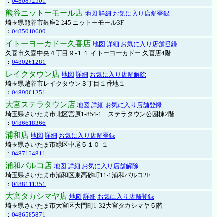
：
0480872501
熊谷ニットーモール店
地図
詳細
お気に入り店舗登録
埼玉県熊谷市銀座2-245 ニットーモール3F
：
0485010600
イトーヨーカドー久喜店
地図
詳細
お気に入り店舗登録
久喜市久喜中央４丁目９-１１ イトーヨーカドー 久喜店4階
：
0480261281
レイクタウン店
地図
詳細
お気に入り店舗解除
埼玉県越谷市レイクタウン３丁目１番地１
：
0489901251
大宮ステラタウン店
地図
詳細
お気に入り店舗登録
埼玉県さいたま市北区宮原1-854-1 ステラタウン公園棟2階
：
0486618366
浦和店
地図
詳細
お気に入り店舗登録
埼玉県さいたま市緑区中尾５１０-１
：
0487124811
浦和パルコ店
地図
詳細
お気に入り店舗解除
埼玉県さいたま市浦和区東高砂町11-1浦和パルコ2F
：
0488111351
大宮タカシマヤ店
地図
詳細
お気に入り店舗登録
埼玉県さいたま市大宮区大門町1-32大宮タカシマヤ５階
：
0486585871