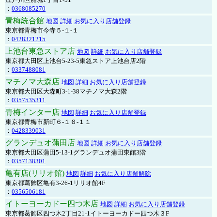
：
0368085270
青梅統合館
地図
詳細
お気に入り店舗登録
東京都青梅市今寺５-１-１
：
0428321215
上池台東急ストア店
地図
詳細
お気に入り店舗登録
東京都大田区上池台5-23-5東急ストア上池台店2階
：
0337488081
マチノマ大森店
地図
詳細
お気に入り店舗登録
東京都大田区大森町3-1-38マチノマ大森2階
：
0357535311
青梅インター店
地図
詳細
お気に入り店舗登録
東京都青梅市新町６-１６-１１
：
0428339031
グランデュオ蒲田店
地図
詳細
お気に入り店舗登録
東京都大田区蒲田5-13-1グランデュオ蒲田東館3階
：
0357138301
亀有店(リリオ館)
地図
詳細
お気に入り店舗解除
東京都葛飾区亀有3-26-1リリオ館4F
：
0356506181
イトーヨーカドー四つ木店
地図
詳細
お気に入り店舗登録
東京都葛飾区四つ木2丁目21-1イトーヨーカドー四つ木３F