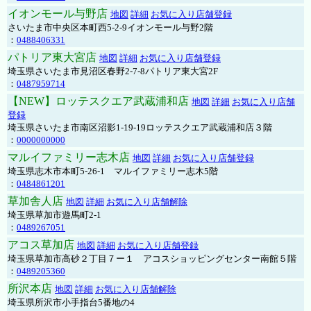
イオンモール与野店
地図
詳細
お気に入り店舗登録
さいたま市中央区本町西5-2-9イオンモール与野2階
：
0488406331
パトリア東大宮店
地図
詳細
お気に入り店舗登録
埼玉県さいたま市見沼区春野2-7-8パトリア東大宮2F
：
0487959714
【NEW】ロッテスクエア武蔵浦和店
地図
詳細
お気に入り店舗
登録
埼玉県さいたま市南区沼影1-19-19ロッテスクエア武蔵浦和店３階
：
0000000000
マルイファミリー志木店
地図
詳細
お気に入り店舗登録
埼玉県志木市本町5-26-1 マルイファミリー志木5階
：
0484861201
草加舎人店
地図
詳細
お気に入り店舗解除
埼玉県草加市遊馬町2-1
：
0489267051
アコス草加店
地図
詳細
お気に入り店舗登録
埼玉県草加市高砂２丁目７ー１ アコスショッピングセンター南館５階
：
0489205360
所沢本店
地図
詳細
お気に入り店舗解除
埼玉県所沢市小手指台5番地の4