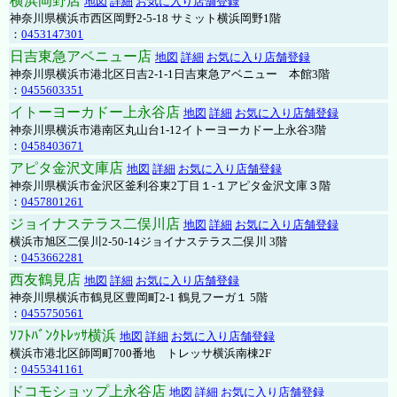
横浜岡野店
地図
詳細
お気に入り店舗登録
神奈川県横浜市西区岡野2-5-18 サミット横浜岡野1階
：
0453147301
日吉東急アベニュー店
地図
詳細
お気に入り店舗登録
神奈川県横浜市港北区日吉2-1-1日吉東急アベニュー 本館3階
：
0455603351
イトーヨーカドー上永谷店
地図
詳細
お気に入り店舗登録
神奈川県横浜市港南区丸山台1-12イトーヨーカドー上永谷3階
：
0458403671
アピタ金沢文庫店
地図
詳細
お気に入り店舗登録
神奈川県横浜市金沢区釜利谷東2丁目１-１アピタ金沢文庫３階
：
0457801261
ジョイナステラス二俣川店
地図
詳細
お気に入り店舗登録
横浜市旭区二俣川2-50-14ジョイナステラス二俣川 3階
：
0453662281
西友鶴見店
地図
詳細
お気に入り店舗登録
神奈川県横浜市鶴見区豊岡町2-1 鶴見フーガ１ 5階
：
0455750561
ｿﾌﾄﾊﾞﾝｸﾄﾚｯｻ横浜
地図
詳細
お気に入り店舗登録
横浜市港北区師岡町700番地 トレッサ横浜南棟2F
：
0455341161
ドコモショップ上永谷店
地図
詳細
お気に入り店舗登録