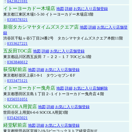
：
0423823181
イトーヨーカドー木場店
地図
詳細
お気に入り店舗登録
東京都江東区木場1-5-30 イトーヨーカドー木場店3階
：
0358578321
新宿タカシマヤタイムズスクエア店
地図
詳細
お気に入り店舗登
録
渋谷区千駄ヶ谷5丁目24番2号 タカシマヤタイムズスクエア本館11階
：
0353627221
五反田TOC店
地図
詳細
お気に入り店舗登録
東京都品川区西五反田 ７－２２－１７ TOCビル3階
：
0363846612
荻窪駅前店
地図
詳細
お気に入り店舗登録
東京都杉並区上萩1-9-1 タウンセブン６F
：
0353475121
イトーヨーカドー曳舟店
地図
詳細
お気に入り店舗解除
東京都墨田区京島１丁目２-１イトーヨーカドー曳舟店４階
：
0356551051
SOCOLA用賀店
地図
詳細
お気に入り店舗登録
世田谷区上用賀6-6-6 SOCOLA用賀3階
：
0354265021
経堂駅前店
地図
詳細
お気に入り店舗登録
東京都世田谷区宮坂2-19-5ピーコックストア経堂店B1F