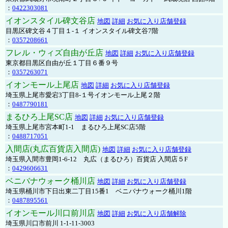
：
0422303081
イオンスタイル碑文谷店
地図
詳細
お気に入り店舗登録
目黒区碑文谷４丁目１-１ イオンスタイル碑文谷7階
：
0357208661
フレル・ウィズ自由が丘店
地図
詳細
お気に入り店舗登録
東京都目黒区自由が丘１丁目６番９号
：
0357263071
イオンモール上尾店
地図
詳細
お気に入り店舗登録
埼玉県上尾市愛宕3丁目8-１号イオンモール上尾２階
：
0487790181
まるひろ上尾SC店
地図
詳細
お気に入り店舗登録
埼玉県上尾市宮本町1-1 まるひろ上尾SC店5階
：
0488717051
入間店(丸広百貨店入間店)
地図
詳細
お気に入り店舗登録
埼玉県入間市豊岡1-6-12 丸広（まるひろ）百貨店 入間店５F
：
0429606631
ベニバナウォーク桶川店
地図
詳細
お気に入り店舗登録
埼玉県桶川市下日出東二丁目15番1 ベニバナウォーク桶川1階
：
0487895561
イオンモール川口前川店
地図
詳細
お気に入り店舗解除
埼玉県川口市前川 1-1-11-3003