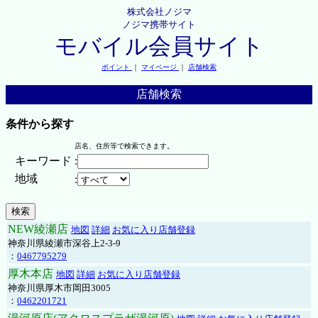
株式会社ノジマ
ノジマ携帯サイト
モバイル会員サイト
ポイント
｜
マイページ
｜
店舗検索
店舗検索
条件から探す
店名、住所等で検索できます。
キーワード
:
地域
:
NEW綾瀬店
地図
詳細
お気に入り店舗登録
神奈川県綾瀬市深谷上2-3-9
：
0467795279
厚木本店
地図
詳細
お気に入り店舗登録
神奈川県厚木市岡田3005
：
0462201721