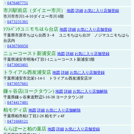
：
0476487751
市川駅前店（ダイエー市川）
地図
詳細
お気に入り店舗登録
市川市市川1-4-10ダイエー市川 6階
：
0473231361
ｿﾌﾄﾊﾞﾝｸユニモちはら台店
地図
詳細
お気に入り店舗登録
千葉県市原市ちはら台西３-４ ユニモちはら台2F ノジマユニモちはら
台店内
：
0436760050
ニューコースト新浦安店
地図
詳細
お気に入り店舗登録
千葉県浦安市明海4丁目1-1ニューコースト新浦安3階
：
0473063401
トライアル西友浦安店
地図
詳細
お気に入り店舗登録
千葉県浦安市北栄1-14-1 トライアル西友浦安店3F
：
0473057661
鎌ヶ谷店(ヨークタウン)
地図
詳細
お気に入り店舗解除
千葉県鎌ヶ谷東道野辺5-16-38 ヨークタウン2F
：
0474417481
柏モディ店
地図
詳細
お気に入り店舗解除
千葉県柏市柏1丁目2-26 柏モディ4F
：
0471668121
ららぽーと柏の葉店
地図
詳細
お気に入り店舗登録