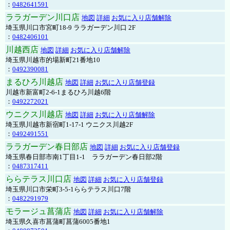
：
0482641591
ララガーデン川口店
地図
詳細
お気に入り店舗解除
埼玉県川口市宮町18-9 ララガーデン川口 2F
：
0482406101
川越西店
地図
詳細
お気に入り店舗解除
埼玉県川越市的場新町21番地10
：
0492390081
まるひろ川越店
地図
詳細
お気に入り店舗登録
川越市新富町2-6-1まるひろ川越6階
：
0492272021
ウニクス川越店
地図
詳細
お気に入り店舗解除
埼玉県川越市新宿町1-17-1 ウニクス川越2F
：
0492491551
ララガーデン春日部店
地図
詳細
お気に入り店舗登録
埼玉県春日部市南1丁目1-1 ララガーデン春日部2階
：
0487317411
ららテラス川口店
地図
詳細
お気に入り店舗登録
埼玉県川口市栄町3-5-1ららテラス川口7階
：
0482291979
モラージュ菖蒲店
地図
詳細
お気に入り店舗解除
埼玉県久喜市菖蒲町菖蒲6005番地1