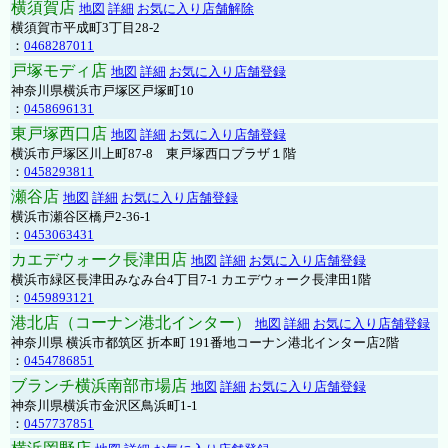
横須賀店
地図
詳細
お気に入り店舗解除
横須賀市平成町3丁目28-2
：
0468287011
戸塚モディ店
地図
詳細
お気に入り店舗登録
神奈川県横浜市戸塚区戸塚町10
：
0458696131
東戸塚西口店
地図
詳細
お気に入り店舗登録
横浜市戸塚区川上町87-8 東戸塚西口プラザ１階
：
0458293811
瀬谷店
地図
詳細
お気に入り店舗登録
横浜市瀬谷区橋戸2-36-1
：
0453063431
カエデウォーク長津田店
地図
詳細
お気に入り店舗登録
横浜市緑区長津田みなみ台4丁目7-1 カエデウォーク長津田1階
：
0459893121
港北店（コーナン港北インター）
地図
詳細
お気に入り店舗登録
神奈川県 横浜市都筑区 折本町 191番地コーナン港北インター店2階
：
0454786851
ブランチ横浜南部市場店
地図
詳細
お気に入り店舗登録
神奈川県横浜市金沢区鳥浜町1-1
：
0457737851