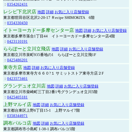
：
0354262431
レシピ下北沢店
地図
詳細
お気に入り店舗登録
東京都世田谷区北沢2-20-17 Ｒecipe SHIMOKITA 6階
：
0354330450
イトーヨーカドー多摩センター店
地図
詳細
お気に入り店舗登録
東京都多摩市落合1丁目44 イトーヨーカドー多摩センター店4階
：
0423110191
ららぽーと立川立飛店
地図
詳細
お気に入り店舗登録
東京都立川市泉町935番地の1 ららぽーと立川立飛1F
：
0425486201
東寺方店
地図
詳細
お気に入り店舗登録
東京都多摩市東寺方６６０?１ サミットストア東寺方店２F
：
0423573461
グランデュオ立川店
地図
詳細
お気に入り店舗登録
東京都立川市柴崎町三丁目2番1号グランデュオ立川5階
：
0425405181
上野マルイ店
地図
詳細
お気に入り店舗登録
東京都台東区上野6丁目15-1 上野マルイ7階
：
0358344971
調布パルコ店
地図
詳細
お気に入り店舗登録
東京都調布市小島町 1-38-1 調布パルコ5階