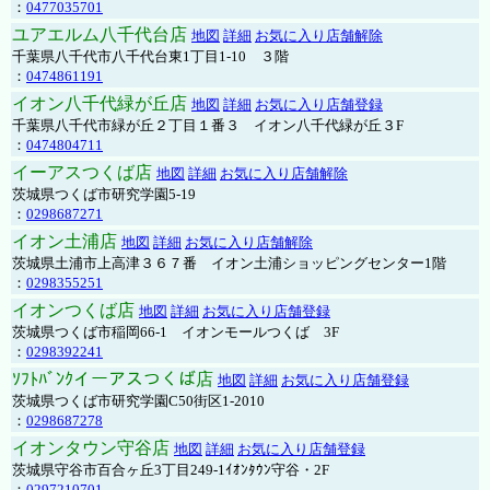
：
0477035701
ユアエルム八千代台店
地図
詳細
お気に入り店舗解除
千葉県八千代市八千代台東1丁目1-10 ３階
：
0474861191
イオン八千代緑が丘店
地図
詳細
お気に入り店舗登録
千葉県八千代市緑が丘２丁目１番３ イオン八千代緑が丘３F
：
0474804711
イーアスつくば店
地図
詳細
お気に入り店舗解除
茨城県つくば市研究学園5-19
：
0298687271
イオン土浦店
地図
詳細
お気に入り店舗解除
茨城県土浦市上高津３６７番 イオン土浦ショッピングセンター1階
：
0298355251
イオンつくば店
地図
詳細
お気に入り店舗登録
茨城県つくば市稲岡66-1 イオンモールつくば 3F
：
0298392241
ｿﾌﾄﾊﾞﾝｸイーアスつくば店
地図
詳細
お気に入り店舗登録
茨城県つくば市研究学園C50街区1-2010
：
0298687278
イオンタウン守谷店
地図
詳細
お気に入り店舗登録
茨城県守谷市百合ヶ丘3丁目249-1ｲｵﾝﾀｳﾝ守谷・2F
：
0297210701