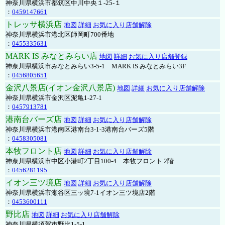
神奈川県横浜市都筑区中川中央１-25-１
：
0459147661
トレッサ横浜店
地図
詳細
お気に入り店舗解除
神奈川県横浜市港北区師岡町700番地
：
0455335631
MARK IS みなとみらい店
地図
詳細
お気に入り店舗登録
神奈川県横浜市みなとみらい3-5-1 MARK IS みなとみらい3F
：
0456805651
金沢八景店(イオン金沢八景店)
地図
詳細
お気に入り店舗解除
神奈川県横浜市金沢区泥亀1-27-1
：
0457913781
港南台バーズ店
地図
詳細
お気に入り店舗解除
神奈川県横浜市港南区港南台3-1-3港南台バーズ5階
：
0458305081
本牧フロント店
地図
詳細
お気に入り店舗解除
神奈川県横浜市中区小港町2丁目100-4 本牧フロント 2階
：
0456281195
イオン三ツ境店
地図
詳細
お気に入り店舗解除
神奈川県横浜市瀬谷区三ッ境7-1イオン三ツ境店2階
：
0453600111
野比店
地図
詳細
お気に入り店舗解除
神奈川県横須賀市野比1-5-1