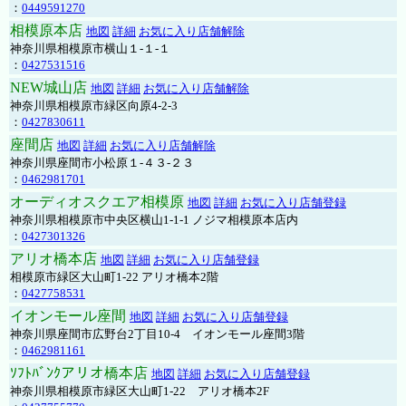
：
0449591270
相模原本店
地図
詳細
お気に入り店舗解除
神奈川県相模原市横山１-１-１
：
0427531516
NEW城山店
地図
詳細
お気に入り店舗解除
神奈川県相模原市緑区向原4-2-3
：
0427830611
座間店
地図
詳細
お気に入り店舗解除
神奈川県座間市小松原１-４３-２３
：
0462981701
オーディオスクエア相模原
地図
詳細
お気に入り店舗登録
神奈川県相模原市中央区横山1-1-1 ノジマ相模原本店内
：
0427301326
アリオ橋本店
地図
詳細
お気に入り店舗登録
相模原市緑区大山町1-22 アリオ橋本2階
：
0427758531
イオンモール座間
地図
詳細
お気に入り店舗登録
神奈川県座間市広野台2丁目10-4 イオンモール座間3階
：
0462981161
ｿﾌﾄﾊﾞﾝｸアリオ橋本店
地図
詳細
お気に入り店舗登録
神奈川県相模原市緑区大山町1-22 アリオ橋本2F