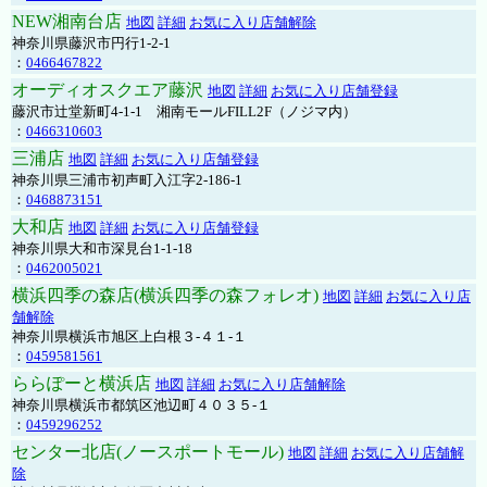
NEW湘南台店
地図
詳細
お気に入り店舗解除
神奈川県藤沢市円行1-2-1
：
0466467822
オーディオスクエア藤沢
地図
詳細
お気に入り店舗登録
藤沢市辻堂新町4-1-1 湘南モールFILL2F（ノジマ内）
：
0466310603
三浦店
地図
詳細
お気に入り店舗登録
神奈川県三浦市初声町入江字2-186-1
：
0468873151
大和店
地図
詳細
お気に入り店舗登録
神奈川県大和市深見台1-1-18
：
0462005021
横浜四季の森店(横浜四季の森フォレオ)
地図
詳細
お気に入り店
舗解除
神奈川県横浜市旭区上白根３-４１-１
：
0459581561
ららぽーと横浜店
地図
詳細
お気に入り店舗解除
神奈川県横浜市都筑区池辺町４０３５-１
：
0459296252
センター北店(ノースポートモール)
地図
詳細
お気に入り店舗解
除