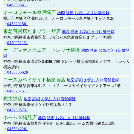
：
0468393611
オーロラモール東戸塚店
地図
詳細
お気に入り店舗登録
横浜市戸塚区品濃町536-1 オーロラモール東戸塚アネックス2F
：
0458201561
東急百貨店たまプラーザ店
地図
詳細
お気に入り店舗登録
神奈川県横浜市青葉区美しが丘1-7東急百貨店たまプラーザ5階
：
0459051131
オーディオスクエア トレッサ横浜
地図
詳細
お気に入り店舗登
録
神奈川県横浜市港北区師岡町700 トレッサ横浜南棟3階 ノジマ トレッサ
横浜店内
：
0455335629
コースカベイサイド横須賀店
地図
詳細
お気に入り店舗登録
神奈川県横須賀市本町２-１-１２コースカベイサイドストアーズ3階
：
0468201511
権太坂店
地図
詳細
お気に入り店舗解除
神奈川県横浜市保土ケ谷区権太坂 3-1-3
：
0457305731
ホームズ鶴見店
地図
詳細
お気に入り店舗解除
神奈川県横浜市鶴見区岸谷3丁目9-1 島忠ホームズ横浜鶴見店2階
：
0455842261