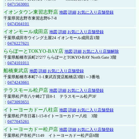
：
0471563001
イオンタウン東習志野店
地図
詳細
お気に入り店舗登録
千葉県習志野市東習志野6-7-8
：
0474564101
イオンモール成田店
地図
詳細
お気に入り店舗登録
千葉県成田市ウイング土屋24 イオンモール成田店1階
：
0476227621
ららぽーとTOKYO-BAY店
地図
詳細
お気に入り店舗解除
千葉県船橋市浜町2?2?7 ららぽーとTOKYO-BAY North Gate 3階
：
0474101011
船橋東武店
地図
詳細
お気に入り店舗登録
千葉県船橋市本町7-1-1東武百貨店船橋店3階1～3番地
：
0474243661
テラスモール松戸店
地図
詳細
お気に入り店舗登録
千葉県松戸市八ケ崎2丁目8-1 テラスモール松戸3F
：
0473093651
イトーヨーカドー八柱店
地図
詳細
お気に入り店舗登録
千葉県松戸市日暮1-15-8イトーヨーカドー八柱 3階
：
0477045261
イトーヨーカドー松戸店
地図
詳細
お気に入り店舗登録
千葉県松戸市松戸1149 イトーヨーカドー松戸店6階