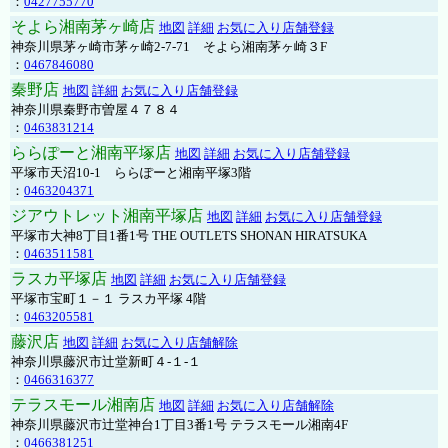
：
0427755770
そよら湘南茅ヶ崎店
地図
詳細
お気に入り店舗登録
神奈川県茅ヶ崎市茅ヶ崎2‐7‐71 そよら湘南茅ヶ崎３F
：
0467846080
秦野店
地図
詳細
お気に入り店舗登録
神奈川県秦野市曽屋４７８４
：
0463831214
ららぽーと湘南平塚店
地図
詳細
お気に入り店舗登録
平塚市天沼10-1 ららぽーと湘南平塚3階
：
0463204371
ジアウトレット湘南平塚店
地図
詳細
お気に入り店舗登録
平塚市大神8丁目1番1号 THE OUTLETS SHONAN HIRATSUKA
：
0463511581
ラスカ平塚店
地図
詳細
お気に入り店舗登録
平塚市宝町１－１ ラスカ平塚 4階
：
0463205581
藤沢店
地図
詳細
お気に入り店舗解除
神奈川県藤沢市辻堂新町４-１-１
：
0466316377
テラスモール湘南店
地図
詳細
お気に入り店舗解除
神奈川県藤沢市辻堂神台1丁目3番1号 テラスモール湘南4F
：
0466381251