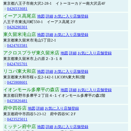
東京都八王子市南大沢2-28-1 イトーヨーカドー南大沢店4F
：
0426533681
イーアス高尾店
地図
詳細
お気に入り店舗登録
八王子市東浅川町550-1 イーアス高尾２F
：
0426290301
東久留米滝山店
地図
詳細
お気に入り店舗登録
東京都東久留米市滝山5丁目2-1
：
0424703581
アクロスプラザ東久留米店
地図
詳細
お気に入り店舗登録
東京都東久留米市上の原２-３-１８
：
0424705701
リコパ東大和店
地図
詳細
お気に入り店舗登録
東京都東大和市桜ヶ丘2-142-1 LICOPA東大和2階
：
0425908601
イオンモール多摩平の森店
地図
詳細
お気に入り店舗登録
東京都日野市多摩平２丁目４-１イオンモール多摩平の森2階
：
0425826481
府中四谷店
地図
詳細
お気に入り店舗登録
東京都府中市四谷5-23-12 府中四谷SC２F
：
0423525011
ミッテン府中店
地図
詳細
お気に入り店舗登録