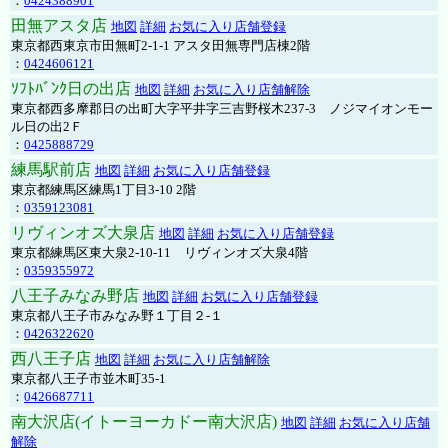
：
0424388901
田無アスタ店
地図
詳細
お気に入り店舗登録
東京都西東京市田無町2-1-1 アスタ田無専門店棟2階
：
0424606121
ｿﾌﾄﾊﾞﾝｸ日の出店
地図
詳細
お気に入り店舗解除
東京都西多摩郡日の出町大字平井字三吉野桜木237-3 ノジマイオンモー
ル日の出2Ｆ
：
0425888729
練馬駅前店
地図
詳細
お気に入り店舗登録
東京都練馬区練馬1丁目3-10 2階
：
0359123081
リヴィンオズ大泉店
地図
詳細
お気に入り店舗登録
東京都練馬区東大泉2-10-11 リヴィンオズ大泉4階
：
0359355972
八王子みなみ野店
地図
詳細
お気に入り店舗登録
東京都八王子市みなみ野１丁目２-１
：
0426322620
西八王子店
地図
詳細
お気に入り店舗解除
東京都八王子市並木町35-1
：
0426687711
南大沢店(イトーヨーカドー南大沢店)
地図
詳細
お気に入り店舗
解除