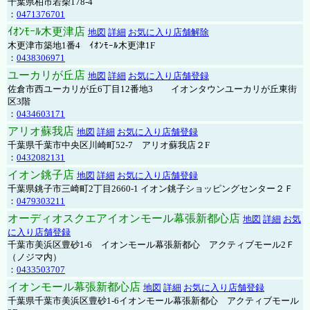
千葉県柏市若柴178-4
：
0471376701
ｲｵﾝﾓｰﾙ木更津店
地図
詳細
お気に入り店舗解除
木更津市築地1番4 ｲｵﾝﾓｰﾙ木更津1F
：
0438306971
ユーカリが丘店
地図
詳細
お気に入り店舗登録
佐倉市西ユーカリが丘6丁目12番地3 イオンタウンユーカリが丘東街
区3階
：
0434603171
アリオ蘇我店
地図
詳細
お気に入り店舗登録
千葉県千葉市中央区川崎町52-7 アリオ蘇我店２F
：
0432082131
イオン銚子店
地図
詳細
お気に入り店舗登録
千葉県銚子市三崎町2丁目2660-1 イオン銚子ショッピングセンター２Ｆ
：
0479303211
オーディオスクエアイオンモール幕張新都心店
地図
詳細
お気
に入り店舗登録
千葉市美浜区豊砂1-6 イオンモール幕張新都心 アクティブモール2Ｆ
（ノジマ内）
：
0433503707
イオンモール幕張新都心店
地図
詳細
お気に入り店舗登録
千葉県千葉市美浜区豊砂1-6イオンモール幕張新都心 アクティブモール