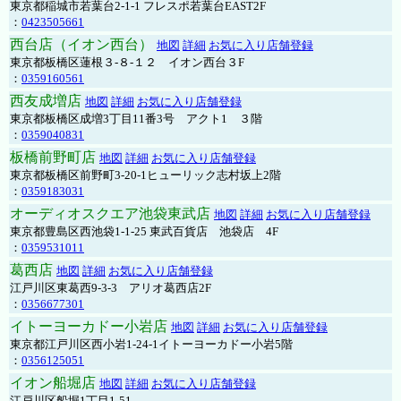
東京都稲城市若葉台2-1-1 フレスポ若葉台EAST2F
：
0423505661
西台店（イオン西台）
地図
詳細
お気に入り店舗登録
東京都板橋区蓮根３-８-１２ イオン西台３F
：
0359160561
西友成増店
地図
詳細
お気に入り店舗登録
東京都板橋区成増3丁目11番3号 アクト1 ３階
：
0359040831
板橋前野町店
地図
詳細
お気に入り店舗登録
東京都板橋区前野町3-20-1ヒューリック志村坂上2階
：
0359183031
オーディオスクエア池袋東武店
地図
詳細
お気に入り店舗登録
東京都豊島区西池袋1-1-25 東武百貨店 池袋店 4F
：
0359531011
葛西店
地図
詳細
お気に入り店舗登録
江戸川区東葛西9-3-3 アリオ葛西店2F
：
0356677301
イトーヨーカドー小岩店
地図
詳細
お気に入り店舗登録
東京都江戸川区西小岩1-24-1イトーヨーカドー小岩5階
：
0356125051
イオン船堀店
地図
詳細
お気に入り店舗登録
江戸川区船堀1丁目1-51