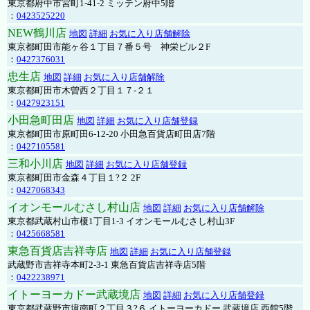
東京都府中市宮町1-41-2 ミッテン府中5階
：
0423525220
NEW鶴川店
地図
詳細
お気に入り店舗解除
東京都町田市能ヶ谷１丁目７番５号 神栄ビル２F
：
0427376031
忠生店
地図
詳細
お気に入り店舗解除
東京都町田市木曽西２丁目１７-２１
：
0427923151
小田急町田店
地図
詳細
お気に入り店舗登録
東京都町田市原町田6-12-20 小田急百貨店町田店7階
：
0427105581
三和小川店
地図
詳細
お気に入り店舗登録
東京都町田市金森４丁目１?２ 2F
：
0427068343
イオンモールむさし村山店
地図
詳細
お気に入り店舗解除
東京都武蔵村山市榎1丁目1-3 イオンモールむさし村山3F
：
0425668581
東急百貨店吉祥寺店
地図
詳細
お気に入り店舗登録
武蔵野市吉祥寺本町2-3-1 東急百貨店吉祥寺店5階
：
0422238971
イトーヨーカドー武蔵境店
地図
詳細
お気に入り店舗登録
東京都武蔵野市境南町２丁目３?６ イトーヨーカドー 武蔵境店 西館5階