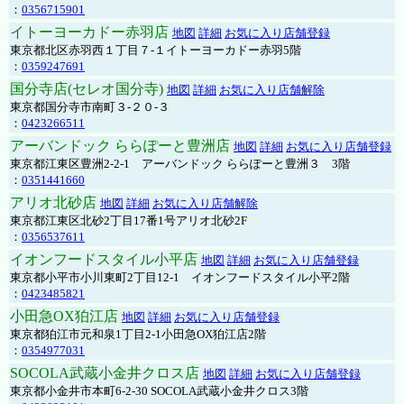
：
0356715901
イトーヨーカドー赤羽店
地図
詳細
お気に入り店舗登録
東京都北区赤羽西１丁目７-１イトーヨーカドー赤羽5階
：
0359247691
国分寺店(セレオ国分寺)
地図
詳細
お気に入り店舗解除
東京都国分寺市南町３-２０-３
：
0423266511
アーバンドック ららぽーと豊洲店
地図
詳細
お気に入り店舗登録
東京都江東区豊洲2-2-1 アーバンドック ららぽーと豊洲３ 3階
：
0351441660
アリオ北砂店
地図
詳細
お気に入り店舗解除
東京都江東区北砂2丁目17番1号アリオ北砂2F
：
0356537611
イオンフードスタイル小平店
地図
詳細
お気に入り店舗登録
東京都小平市小川東町2丁目12-1 イオンフードスタイル小平2階
：
0423485821
小田急OX狛江店
地図
詳細
お気に入り店舗登録
東京都狛江市元和泉1丁目2-1小田急OX狛江店2階
：
0354977031
SOCOLA武蔵小金井クロス店
地図
詳細
お気に入り店舗登録
東京都小金井市本町6-2-30 SOCOLA武蔵小金井クロス3階