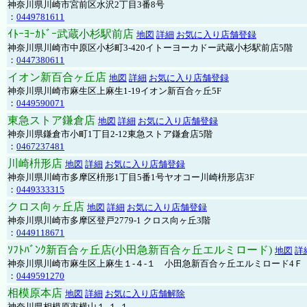
神奈川県川崎市宮前区水沢2丁目3番8号
：
0449781611
ｲﾄｰﾖｰｶﾄﾞｰ武蔵小杉駅前店
地図
詳細
お気に入り店舗登録
神奈川県川崎市中原区小杉町3-420イトーヨーカドー武蔵小杉駅前店5階
：
0447380611
イオン新百合ヶ丘店
地図
詳細
お気に入り店舗登録
神奈川県川崎市麻生区上麻生1-19イオン新百合ヶ丘5F
：
0449590071
東急ストア鎌倉店
地図
詳細
お気に入り店舗登録
神奈川県鎌倉市小町1丁目2-12東急ストア鎌倉店5階
：
0467237481
川崎枡形店
地図
詳細
お気に入り店舗登録
神奈川県川崎市多摩区枡形1丁目5番1号ヤオコー川崎枡形店3F
：
0449333315
クロス向ヶ丘店
地図
詳細
お気に入り店舗登録
神奈川県川崎市多摩区登戸2779-1 クロス向ヶ丘3階
：
0449118671
ｿﾌﾄﾊﾞﾝｸ新百合ヶ丘店(小田急新百合ヶ丘エルミロード)
地図
詳
神奈川県川崎市麻生区上麻生１-４-１ 小田急新百合ヶ丘エルミロード4Ｆ
：
0449591270
相模原本店
地図
詳細
お気に入り店舗解除
神奈川県相模原市横山１-１-１