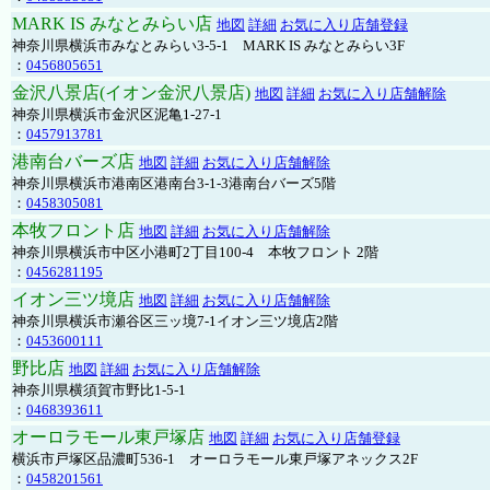
MARK IS みなとみらい店
地図
詳細
お気に入り店舗登録
神奈川県横浜市みなとみらい3-5-1 MARK IS みなとみらい3F
：
0456805651
金沢八景店(イオン金沢八景店)
地図
詳細
お気に入り店舗解除
神奈川県横浜市金沢区泥亀1-27-1
：
0457913781
港南台バーズ店
地図
詳細
お気に入り店舗解除
神奈川県横浜市港南区港南台3-1-3港南台バーズ5階
：
0458305081
本牧フロント店
地図
詳細
お気に入り店舗解除
神奈川県横浜市中区小港町2丁目100-4 本牧フロント 2階
：
0456281195
イオン三ツ境店
地図
詳細
お気に入り店舗解除
神奈川県横浜市瀬谷区三ッ境7-1イオン三ツ境店2階
：
0453600111
野比店
地図
詳細
お気に入り店舗解除
神奈川県横須賀市野比1-5-1
：
0468393611
オーロラモール東戸塚店
地図
詳細
お気に入り店舗登録
横浜市戸塚区品濃町536-1 オーロラモール東戸塚アネックス2F
：
0458201561