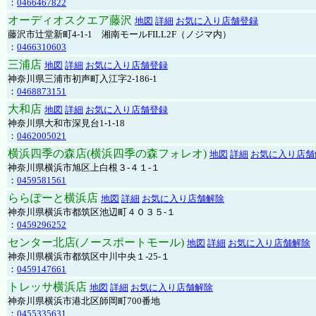
：
0466467822
オーディオスクエア藤沢
地図
詳細
お気に入り店舗登録
藤沢市辻堂新町4-1-1 湘南モールFILL2F（ノジマ内）
：
0466310603
三浦店
地図
詳細
お気に入り店舗登録
神奈川県三浦市初声町入江字2-186-1
：
0468873151
大和店
地図
詳細
お気に入り店舗登録
神奈川県大和市深見台1-1-18
：
0462005021
横浜四季の森店(横浜四季の森フォレオ)
地図
詳細
お気に入り店舗
神奈川県横浜市旭区上白根３-４１-１
：
0459581561
ららぽーと横浜店
地図
詳細
お気に入り店舗解除
神奈川県横浜市都筑区池辺町４０３５-１
：
0459296252
センター北店(ノースポートモール)
地図
詳細
お気に入り店舗解除
神奈川県横浜市都筑区中川中央１-25-１
：
0459147661
トレッサ横浜店
地図
詳細
お気に入り店舗解除
神奈川県横浜市港北区師岡町700番地
：
0455335631