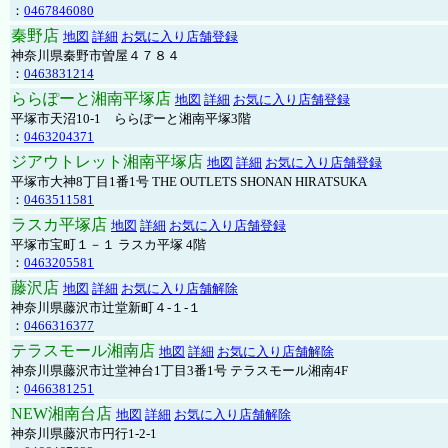
：
0467846080
秦野店
地図
詳細
お気に入り店舗登録
神奈川県秦野市曽屋４７８４
：
0463831214
ららぽーと湘南平塚店
地図
詳細
お気に入り店舗登録
平塚市天沼10-1 ららぽーと湘南平塚3階
：
0463204371
ジアウトレット湘南平塚店
地図
詳細
お気に入り店舗登録
平塚市大神8丁目1番1号 THE OUTLETS SHONAN HIRATSUKA
：
0463511581
ラスカ平塚店
地図
詳細
お気に入り店舗登録
平塚市宝町１－１ ラスカ平塚 4階
：
0463205581
藤沢店
地図
詳細
お気に入り店舗解除
神奈川県藤沢市辻堂新町４-１-１
：
0466316377
テラスモール湘南店
地図
詳細
お気に入り店舗解除
神奈川県藤沢市辻堂神台1丁目3番1号 テラスモール湘南4F
：
0466381251
NEW湘南台店
地図
詳細
お気に入り店舗解除
神奈川県藤沢市円行1-2-1