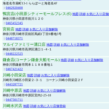
海老名市扇町13-1 ららぽーと海老名4F
：
0462920400
鴨宮店(小田原シティーモールフレスポ)
地図
詳細
お気に入り店舗
神奈川県小田原市前川１２０
：
0465452345
宮前店
地図
詳細
お気に入り店舗解除
神奈川県川崎市宮前区馬絹1丁目9番地5号
：
0448718371
マルイファミリー溝口店
地図
詳細
お気に入り店舗解除
神奈川県川崎市高津区溝口１-４-１
：
0448222525
鎌倉店(コーナン鎌倉大船モール)
地図
詳細
お気に入り店舗解除
神奈川県鎌倉市岡本１１８８番地１
：
0467421422
川崎小田栄店
地図
詳細
お気に入り店舗解除
川崎市川崎区小田栄２‐３‐１ コーナン川崎小田栄店２Ｆ
：
0443287721
川崎中原店
地図
詳細
お気に入り店舗解除
神奈川県川崎市中原区宮内2-25-18
：
0447501711
川崎水沢店
地図
詳細
お気に入り店舗登録