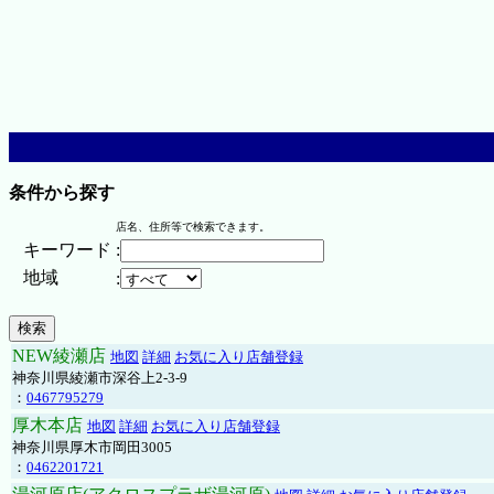
条件から探す
店名、住所等で検索できます。
キーワード
:
地域
:
NEW綾瀬店
地図
詳細
お気に入り店舗登録
神奈川県綾瀬市深谷上2-3-9
：
0467795279
厚木本店
地図
詳細
お気に入り店舗登録
神奈川県厚木市岡田3005
：
0462201721