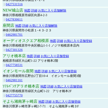
：
0427531516
NEW城山店
地図
詳細
お気に入り店舗解除
神奈川県相模原市緑区向原4-2-3
：
0427830611
座間店
地図
詳細
お気に入り店舗解除
神奈川県座間市小松原１-４３-２３
：
0462981701
オーディオスクエア相模原
地図
詳細
お気に入り店舗登録
神奈川県相模原市中央区横山1-1-1 ノジマ相模原本店内
：
0427301326
アリオ橋本店
地図
詳細
お気に入り店舗登録
相模原市緑区大山町1-22 アリオ橋本2階
：
0427758531
イオンモール座間
地図
詳細
お気に入り店舗登録
神奈川県座間市広野台2丁目10-4 イオンモール座間3階
：
0462981161
ｿﾌﾄﾊﾞﾝｸアリオ橋本店
地図
詳細
お気に入り店舗登録
神奈川県相模原市緑区大山町1-22 アリオ橋本2F
：
0427755770
そよら湘南茅ヶ崎店
地図
詳細
お気に入り店舗登録
神奈川県茅ヶ崎市茅ヶ崎2‐7‐71 そよら湘南茅ヶ崎３F