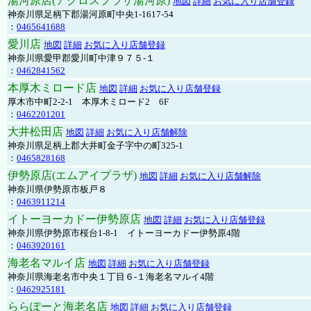
湯河原店(アクロスプラザ湯河原)
地図
詳細
お気に入り店舗登録
神奈川県足柄下郡湯河原町中央1-1617-54
：
0465641688
愛川店
地図
詳細
お気に入り店舗登録
神奈川県愛甲郡愛川町中津９７５-１
：
0462841562
本厚木ミロード店
地図
詳細
お気に入り店舗登録
厚木市中町2-2-1 本厚木ミロード2 6F
：
0462201201
大井松田店
地図
詳細
お気に入り店舗解除
神奈川県足柄上郡大井町金子字中の町325-1
：
0465828168
伊勢原店(エムアイプラザ)
地図
詳細
お気に入り店舗解除
神奈川県伊勢原市板戸８
：
0463911214
イトーヨーカドー伊勢原店
地図
詳細
お気に入り店舗登録
神奈川県伊勢原市桜台1-8-1 イトーヨーカドー伊勢原4階
：
0463920161
海老名マルイ店
地図
詳細
お気に入り店舗登録
神奈川県海老名市中央１丁目６-１海老名マルイ4階
：
0462925181
ららぽーと海老名店
地図
詳細
お気に入り店舗登録