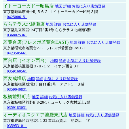
イトーヨーカドー昭島店
地図
詳細
お気に入り店舗登録
東京都昭島市田中町５６２-１イトーヨーカドー昭島３階
：
0425006151
ららテラス北綾瀬店
地図
詳細
お気に入り店舗登録
東京都足立区谷中4丁目8番1号 ららテラス北綾瀬3階
：
0368025361
若葉台店(フレスポ若葉台EAST)
地図
詳細
お気に入り店舗登録
東京都稲城市若葉台2-1-1 フレスポ若葉台EAST2F
：
0423505661
西台店（イオン西台）
地図
詳細
お気に入り店舗登録
東京都板橋区蓮根３-８-１２ イオン西台３F
：
0359160561
西友成増店
地図
詳細
お気に入り店舗登録
東京都板橋区成増3丁目11番3号 アクト1 ３階
：
0359040831
板橋前野町店
地図
詳細
お気に入り店舗登録
東京都板橋区前野町3-20-1ヒューリック志村坂上2階
：
0359183031
オーディオスクエア池袋東武店
地図
詳細
お気に入り店舗登録
東京都豊島区西池袋1-1-25 東武百貨店 池袋店 4F
：
0359531011