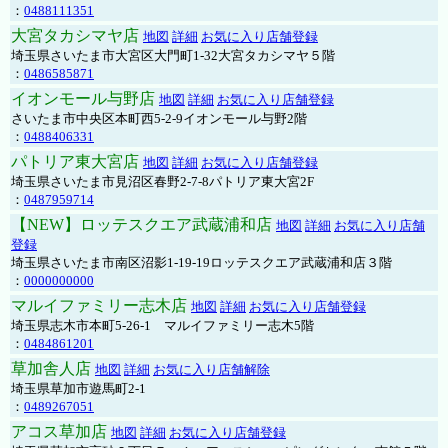
：
0488111351
大宮タカシマヤ店
地図
詳細
お気に入り店舗登録
埼玉県さいたま市大宮区大門町1-32大宮タカシマヤ５階
：
0486585871
イオンモール与野店
地図
詳細
お気に入り店舗登録
さいたま市中央区本町西5-2-9イオンモール与野2階
：
0488406331
パトリア東大宮店
地図
詳細
お気に入り店舗登録
埼玉県さいたま市見沼区春野2-7-8パトリア東大宮2F
：
0487959714
【NEW】ロッテスクエア武蔵浦和店
地図
詳細
お気に入り店舗
登録
埼玉県さいたま市南区沼影1-19-19ロッテスクエア武蔵浦和店３階
：
0000000000
マルイファミリー志木店
地図
詳細
お気に入り店舗登録
埼玉県志木市本町5-26-1 マルイファミリー志木5階
：
0484861201
草加舎人店
地図
詳細
お気に入り店舗解除
埼玉県草加市遊馬町2-1
：
0489267051
アコス草加店
地図
詳細
お気に入り店舗登録