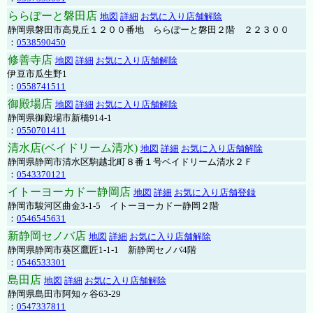
ららぽーと磐田店
地図
詳細
お気に入り店舗解除
静岡県磐田市高見丘１２００番地 ららぽーと磐田２階 ２２３００
：
0538590450
修善寺店
地図
詳細
お気に入り店舗解除
伊豆市瓜生野1
：
0558741511
御殿場店
地図
詳細
お気に入り店舗解除
静岡県御殿場市新橋914-1
：
0550701411
清水店(ベイドリーム清水)
地図
詳細
お気に入り店舗解除
静岡県静岡市清水区駒越北町８番１号ベイドリーム清水２Ｆ
：
0543370121
イトーヨーカドー静岡店
地図
詳細
お気に入り店舗登録
静岡市駿河区曲金3-1-5 イトーヨーカドー静岡２階
：
0546545631
新静岡セノバ店
地図
詳細
お気に入り店舗解除
静岡県静岡市葵区鷹匠1-1-1 新静岡セノバ4階
：
0546533301
島田店
地図
詳細
お気に入り店舗解除
静岡県島田市阿知ヶ谷63-29
：
0547337811