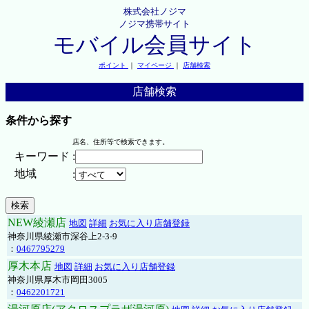
株式会社ノジマ
ノジマ携帯サイト
モバイル会員サイト
ポイント
｜
マイページ
｜
店舗検索
店舗検索
条件から探す
店名、住所等で検索できます。
キーワード
:
地域
:
NEW綾瀬店
地図
詳細
お気に入り店舗登録
神奈川県綾瀬市深谷上2-3-9
：
0467795279
厚木本店
地図
詳細
お気に入り店舗登録
神奈川県厚木市岡田3005
：
0462201721