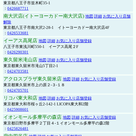
東京都八王子市並木町35-1
：
0426687711
南大沢店(イトーヨーカドー南大沢店)
地図
詳細
お気に入り店舗
解除
東京都八王子市南大沢2-28-1 イトーヨーカドー南大沢店4F
：
0426533681
イーアス高尾店
地図
詳細
お気に入り店舗登録
八王子市東浅川町550-1 イーアス高尾２F
：
0426290301
東久留米滝山店
地図
詳細
お気に入り店舗登録
東京都東久留米市滝山5丁目2-1
：
0424703581
アクロスプラザ東久留米店
地図
詳細
お気に入り店舗登録
東京都東久留米市上の原２-３-１８
：
0424705701
リコパ東大和店
地図
詳細
お気に入り店舗登録
東京都東大和市桜ヶ丘2-142-1 LICOPA東大和2階
：
0425908601
イオンモール多摩平の森店
地図
詳細
お気に入り店舗登録
東京都日野市多摩平２丁目４-１イオンモール多摩平の森2階
：
0425826481