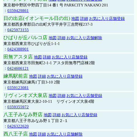
東京都中野区中野四丁目14 番1 号 PARKCITY NAKANO 201
：
0359429861
日の出店(イオンモール日の出)
地図
詳細
お気に入り店舗登録
東京都西多摩郡日の出町大字平井字三吉野桜237-3
：
0425973155
ひばりが丘パルコ店
地図
詳細
お気に入り店舗解除
東京都西東京市ひばりが丘1-1-1
：
0424388901
田無アスタ店
地図
詳細
お気に入り店舗登録
東京都西東京市田無町2-1-1 アスタ田無専門店棟2階
：
0424606121
練馬駅前店
地図
詳細
お気に入り店舗登録
東京都練馬区練馬1丁目3-10 2階
：
0359123081
リヴィンオズ大泉店
地図
詳細
お気に入り店舗登録
東京都練馬区東大泉2-10-11 リヴィンオズ大泉4階
：
0359355972
八王子みなみ野店
地図
詳細
お気に入り店舗登録
東京都八王子市みなみ野１丁目２-１
：
0426322620
西八王子店
地図
詳細
お気に入り店舗解除