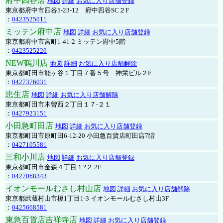
府中四谷店
地図
詳細
お気に入り店舗登録
東京都府中市四谷5-23-12 府中四谷SC２F
：
0423525011
ミッテン府中店
地図
詳細
お気に入り店舗登録
東京都府中市宮町1-41-2 ミッテン府中5階
：
0423525220
NEW鶴川店
地図
詳細
お気に入り店舗解除
東京都町田市能ヶ谷１丁目７番５号 神栄ビル２F
：
0427376031
忠生店
地図
詳細
お気に入り店舗解除
東京都町田市木曽西２丁目１７-２１
：
0427923151
小田急町田店
地図
詳細
お気に入り店舗登録
東京都町田市原町田6-12-20 小田急百貨店町田店7階
：
0427105581
三和小川店
地図
詳細
お気に入り店舗登録
東京都町田市金森４丁目１?２ 2F
：
0427068343
イオンモールむさし村山店
地図
詳細
お気に入り店舗解除
東京都武蔵村山市榎1丁目1-3 イオンモールむさし村山3F
：
0425668581
東急百貨店吉祥寺店
地図
詳細
お気に入り店舗登録