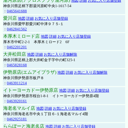
湯河原店(アクロスプラザ湯河原)
地図
詳細
お気に入り店舗登録
神奈川県足柄下郡湯河原町中央1-1617-54
：
0465641688
愛川店
地図
詳細
お気に入り店舗登録
神奈川県愛甲郡愛川町中津９７５-１
：
0462841562
本厚木ミロード店
地図
詳細
お気に入り店舗登録
厚木市中町2-2-1 本厚木ミロード2 6F
：
0462201201
大井松田店
地図
詳細
お気に入り店舗解除
神奈川県足柄上郡大井町金子字中の町325-1
：
0465828168
伊勢原店(エムアイプラザ)
地図
詳細
お気に入り店舗解除
神奈川県伊勢原市板戸８
：
0463911214
イトーヨーカドー伊勢原店
地図
詳細
お気に入り店舗登録
神奈川県伊勢原市桜台1-8-1 イトーヨーカドー伊勢原4階
：
0463920161
海老名マルイ店
地図
詳細
お気に入り店舗登録
神奈川県海老名市中央１丁目６-１海老名マルイ4階
：
0462925181
ららぽーと海老名店
地図
詳細
お気に入り店舗登録