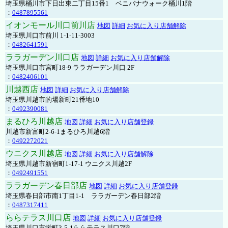
埼玉県桶川市下日出東二丁目15番1 ベニバナウォーク桶川1階
：
0487895561
イオンモール川口前川店
地図
詳細
お気に入り店舗解除
埼玉県川口市前川 1-1-11-3003
：
0482641591
ララガーデン川口店
地図
詳細
お気に入り店舗解除
埼玉県川口市宮町18-9 ララガーデン川口 2F
：
0482406101
川越西店
地図
詳細
お気に入り店舗解除
埼玉県川越市的場新町21番地10
：
0492390081
まるひろ川越店
地図
詳細
お気に入り店舗登録
川越市新富町2-6-1まるひろ川越6階
：
0492272021
ウニクス川越店
地図
詳細
お気に入り店舗解除
埼玉県川越市新宿町1-17-1 ウニクス川越2F
：
0492491551
ララガーデン春日部店
地図
詳細
お気に入り店舗登録
埼玉県春日部市南1丁目1-1 ララガーデン春日部2階
：
0487317411
ららテラス川口店
地図
詳細
お気に入り店舗登録
埼玉県川口市栄町3-5-1ららテラス川口7階