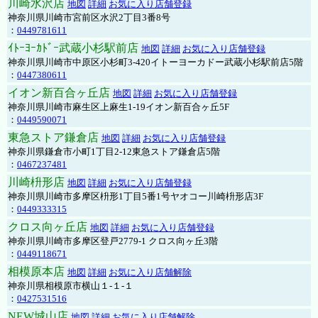
川崎水沢店
地図
詳細
お気に入り店舗登録
神奈川県川崎市宮前区水沢2丁目3番8号
：
0449781611
ｲﾄｰﾖｰｶﾄﾞｰ武蔵小杉駅前店
地図
詳細
お気に入り店舗登録
神奈川県川崎市中原区小杉町3-420イトーヨーカドー武蔵小杉駅前店5階
：
0447380611
イオン新百合ヶ丘店
地図
詳細
お気に入り店舗登録
神奈川県川崎市麻生区上麻生1-19イオン新百合ヶ丘5F
：
0449590071
東急ストア鎌倉店
地図
詳細
お気に入り店舗登録
神奈川県鎌倉市小町1丁目2-12東急ストア鎌倉店5階
：
0467237481
川崎枡形店
地図
詳細
お気に入り店舗登録
神奈川県川崎市多摩区枡形1丁目5番1号ヤオコー川崎枡形店3F
：
0449333315
クロス向ヶ丘店
地図
詳細
お気に入り店舗登録
神奈川県川崎市多摩区登戸2779-1 クロス向ヶ丘3階
：
0449118671
相模原本店
地図
詳細
お気に入り店舗解除
神奈川県相模原市横山１-１-１
：
0427531516
NEW城山店
地図
詳細
お気に入り店舗解除