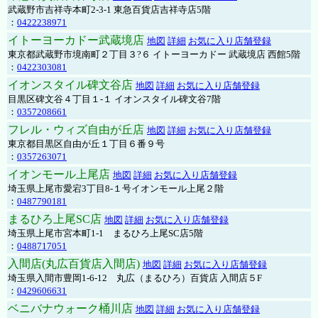
武蔵野市吉祥寺本町2-3-1 東急百貨店吉祥寺店5階
：
0422238971
イトーヨーカドー武蔵境店
地図
詳細
お気に入り店舗登録
東京都武蔵野市境南町２丁目３?６ イトーヨーカドー 武蔵境店 西館5階
：
0422303081
イオンスタイル碑文谷店
地図
詳細
お気に入り店舗登録
目黒区碑文谷４丁目１-１ イオンスタイル碑文谷7階
：
0357208661
フレル・ウィズ自由が丘店
地図
詳細
お気に入り店舗登録
東京都目黒区自由が丘１丁目６番９号
：
0357263071
イオンモール上尾店
地図
詳細
お気に入り店舗登録
埼玉県上尾市愛宕3丁目8-１号イオンモール上尾２階
：
0487790181
まるひろ上尾SC店
地図
詳細
お気に入り店舗登録
埼玉県上尾市宮本町1-1 まるひろ上尾SC店5階
：
0488717051
入間店(丸広百貨店入間店)
地図
詳細
お気に入り店舗登録
埼玉県入間市豊岡1-6-12 丸広（まるひろ）百貨店 入間店５F
：
0429606631
ベニバナウォーク桶川店
地図
詳細
お気に入り店舗登録