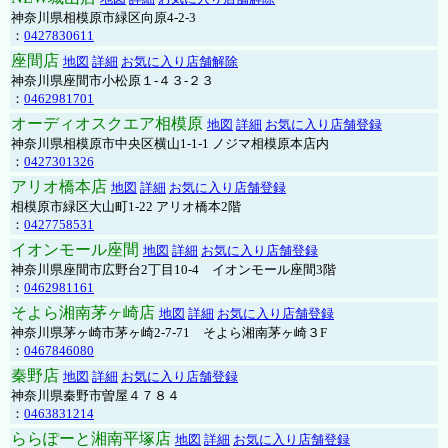
神奈川県相模原市緑区向原4-2-3
：
0427830611
座間店
地図
詳細
お気に入り店舗解除
神奈川県座間市小松原１-４３-２３
：
0462981701
オーディオスクエア相模原
地図
詳細
お気に入り店舗登録
神奈川県相模原市中央区横山1-1-1 ノジマ相模原本店内
：
0427301326
アリオ橋本店
地図
詳細
お気に入り店舗登録
相模原市緑区大山町1-22 アリオ橋本2階
：
0427758531
イオンモール座間
地図
詳細
お気に入り店舗登録
神奈川県座間市広野台2丁目10-4 イオンモール座間3階
：
0462981161
そよら湘南茅ヶ崎店
地図
詳細
お気に入り店舗登録
神奈川県茅ヶ崎市茅ヶ崎2‐7‐71 そよら湘南茅ヶ崎３F
：
0467846080
秦野店
地図
詳細
お気に入り店舗登録
神奈川県秦野市曽屋４７８４
：
0463831214
ららぽーと湘南平塚店
地図
詳細
お気に入り店舗登録