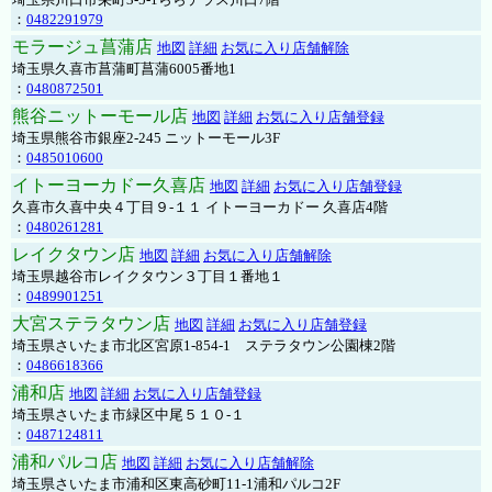
：
0482291979
モラージュ菖蒲店
地図
詳細
お気に入り店舗解除
埼玉県久喜市菖蒲町菖蒲6005番地1
：
0480872501
熊谷ニットーモール店
地図
詳細
お気に入り店舗登録
埼玉県熊谷市銀座2-245 ニットーモール3F
：
0485010600
イトーヨーカドー久喜店
地図
詳細
お気に入り店舗登録
久喜市久喜中央４丁目９-１１ イトーヨーカドー 久喜店4階
：
0480261281
レイクタウン店
地図
詳細
お気に入り店舗解除
埼玉県越谷市レイクタウン３丁目１番地１
：
0489901251
大宮ステラタウン店
地図
詳細
お気に入り店舗登録
埼玉県さいたま市北区宮原1-854-1 ステラタウン公園棟2階
：
0486618366
浦和店
地図
詳細
お気に入り店舗登録
埼玉県さいたま市緑区中尾５１０-１
：
0487124811
浦和パルコ店
地図
詳細
お気に入り店舗解除
埼玉県さいたま市浦和区東高砂町11-1浦和パルコ2F