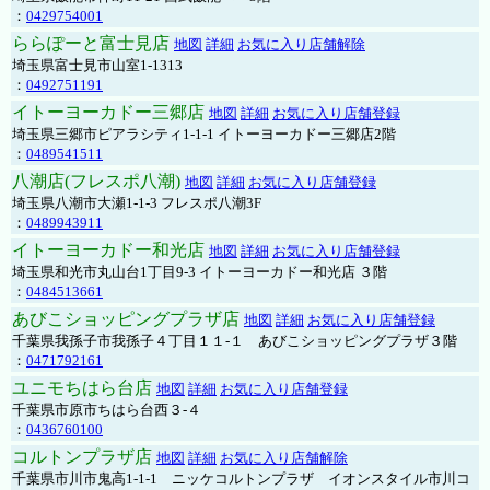
：
0429754001
ららぽーと富士見店
地図
詳細
お気に入り店舗解除
埼玉県富士見市山室1-1313
：
0492751191
イトーヨーカドー三郷店
地図
詳細
お気に入り店舗登録
埼玉県三郷市ピアラシティ1-1-1 イトーヨーカドー三郷店2階
：
0489541511
八潮店(フレスポ八潮)
地図
詳細
お気に入り店舗登録
埼玉県八潮市大瀬1-1-3 フレスポ八潮3F
：
0489943911
イトーヨーカドー和光店
地図
詳細
お気に入り店舗登録
埼玉県和光市丸山台1丁目9-3 イトーヨーカドー和光店 ３階
：
0484513661
あびこショッピングプラザ店
地図
詳細
お気に入り店舗登録
千葉県我孫子市我孫子４丁目１１-１ あびこショッピングプラザ３階
：
0471792161
ユニモちはら台店
地図
詳細
お気に入り店舗登録
千葉県市原市ちはら台西３-４
：
0436760100
コルトンプラザ店
地図
詳細
お気に入り店舗解除
千葉県市川市鬼高1-1-1 ニッケコルトンプラザ イオンスタイル市川コ