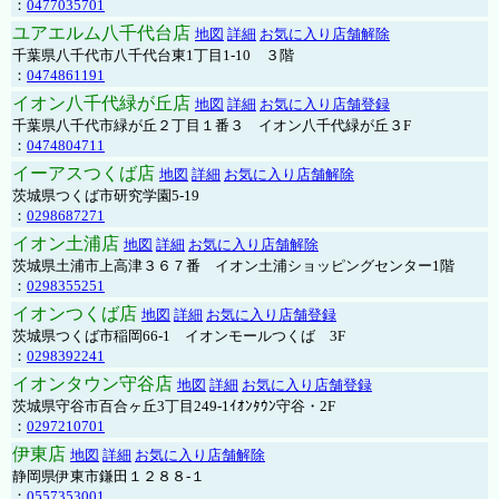
：
0477035701
ユアエルム八千代台店
地図
詳細
お気に入り店舗解除
千葉県八千代市八千代台東1丁目1-10 ３階
：
0474861191
イオン八千代緑が丘店
地図
詳細
お気に入り店舗登録
千葉県八千代市緑が丘２丁目１番３ イオン八千代緑が丘３F
：
0474804711
イーアスつくば店
地図
詳細
お気に入り店舗解除
茨城県つくば市研究学園5-19
：
0298687271
イオン土浦店
地図
詳細
お気に入り店舗解除
茨城県土浦市上高津３６７番 イオン土浦ショッピングセンター1階
：
0298355251
イオンつくば店
地図
詳細
お気に入り店舗登録
茨城県つくば市稲岡66-1 イオンモールつくば 3F
：
0298392241
イオンタウン守谷店
地図
詳細
お気に入り店舗登録
茨城県守谷市百合ヶ丘3丁目249-1ｲｵﾝﾀｳﾝ守谷・2F
：
0297210701
伊東店
地図
詳細
お気に入り店舗解除
静岡県伊東市鎌田１２８８-１
：
0557353001