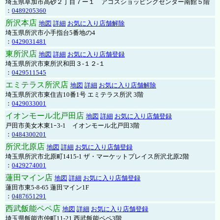
埼玉県草加市高砂２丁目７ー１ アコスショッピングセンター南館５階
：
0489205360
所沢本店
地図
詳細
お気に入り店舗解除
埼玉県所沢市小手指台5番地の4
：
0429031481
東所沢店
地図
詳細
お気に入り店舗登録
埼玉県所沢市東所沢和田３-１２-１
：
0429511545
エミテラス所沢店
地図
詳細
お気に入り店舗解除
埼玉県所沢市東住吉10番1号 エミテラス所沢 3階
：
0429033001
イオンモール北戸田店
地図
詳細
お気に入り店舗登録
戸田市美女木東1ｰ3‐1 イオンモール北戸田3階
：
0484300201
所沢北原店
地図
詳細
お気に入り店舗登録
埼玉県所沢市北原町1415-1 ザ・マーケットプレイス所沢北原2階
：
0429274001
蓮田マイン店
地図
詳細
お気に入り店舗登録
蓮田市東5-8-65 蓮田マイン1F
：
0487651291
西武飯能ペペ店
地図
詳細
お気に入り店舗登録
埼玉県飯能市仲町11-21 西武飯能ペペ3階