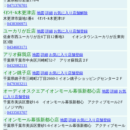
千葉県柏市若柴178-4
：
0471376701
ｲｵﾝﾓｰﾙ木更津店
地図
詳細
お気に入り店舗解除
木更津市築地1番4 ｲｵﾝﾓｰﾙ木更津1F
：
0438306971
ユーカリが丘店
地図
詳細
お気に入り店舗登録
佐倉市西ユーカリが丘6丁目12番地3 イオンタウンユーカリが丘東街
区3階
：
0434603171
アリオ蘇我店
地図
詳細
お気に入り店舗登録
千葉県千葉市中央区川崎町52-7 アリオ蘇我店２F
：
0432082131
イオン銚子店
地図
詳細
お気に入り店舗登録
千葉県銚子市三崎町2丁目2660-1 イオン銚子ショッピングセンター２Ｆ
：
0479303211
オーディオスクエアイオンモール幕張新都心店
地図
詳細
お気
に入り店舗登録
千葉市美浜区豊砂1-6 イオンモール幕張新都心 アクティブモール2Ｆ
（ノジマ内）
：
0433503707
イオンモール幕張新都心店
地図
詳細
お気に入り店舗登録
千葉県千葉市美浜区豊砂1-6イオンモール幕張新都心 アクティブモール