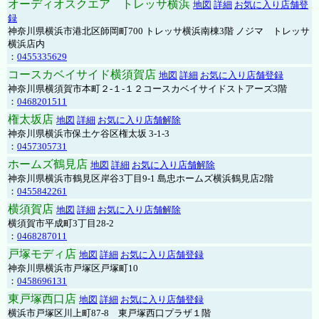
オーディオスクエア トレッサ横浜
地図
詳細
お気に入り店舗登
録
神奈川県横浜市港北区師岡町700 トレッサ横浜南棟3階 ノジマ トレッサ
横浜店内
：
0455335629
コースカベイサイド横須賀店
地図
詳細
お気に入り店舗登録
神奈川県横須賀市本町２-１-１２コースカベイサイドストアーズ3階
：
0468201511
権太坂店
地図
詳細
お気に入り店舗解除
神奈川県横浜市保土ケ谷区権太坂 3-1-3
：
0457305731
ホームズ鶴見店
地図
詳細
お気に入り店舗解除
神奈川県横浜市鶴見区岸谷3丁目9-1 島忠ホームズ横浜鶴見店2階
：
0455842261
横須賀店
地図
詳細
お気に入り店舗解除
横須賀市平成町3丁目28-2
：
0468287011
戸塚モディ店
地図
詳細
お気に入り店舗登録
神奈川県横浜市戸塚区戸塚町10
：
0458696131
東戸塚西口店
地図
詳細
お気に入り店舗登録
横浜市戸塚区川上町87-8 東戸塚西口プラザ１階