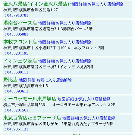
金沢八景店(イオン金沢八景店)
地図
詳細
お気に入り店舗解除
神奈川県横浜市金沢区泥亀1-27-1
：
0457913781
港南台バーズ店
地図
詳細
お気に入り店舗解除
神奈川県横浜市港南区港南台3-1-3港南台バーズ5階
：
0458305081
本牧フロント店
地図
詳細
お気に入り店舗解除
神奈川県横浜市中区小港町2丁目100-4 本牧フロント 2階
：
0456281195
イオン三ツ境店
地図
詳細
お気に入り店舗解除
神奈川県横浜市瀬谷区三ッ境7-1イオン三ツ境店2階
：
0453600111
野比店
地図
詳細
お気に入り店舗解除
神奈川県横須賀市野比1-5-1
：
0468393611
オーロラモール東戸塚店
地図
詳細
お気に入り店舗登録
横浜市戸塚区品濃町536-1 オーロラモール東戸塚アネックス2F
：
0458201561
東急百貨店たまプラーザ店
地図
詳細
お気に入り店舗登録
神奈川県横浜市青葉区美しが丘1-7東急百貨店たまプラーザ5階
：
0459051131