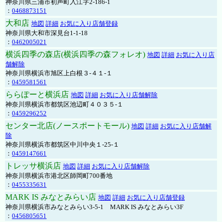
神奈川県三浦市初声町入江字2-186-1
：
0468873151
大和店
地図
詳細
お気に入り店舗登録
神奈川県大和市深見台1-1-18
：
0462005021
横浜四季の森店(横浜四季の森フォレオ)
地図
詳細
お気に入り店
舗解除
神奈川県横浜市旭区上白根３-４１-１
：
0459581561
ららぽーと横浜店
地図
詳細
お気に入り店舗解除
神奈川県横浜市都筑区池辺町４０３５-１
：
0459296252
センター北店(ノースポートモール)
地図
詳細
お気に入り店舗解
除
神奈川県横浜市都筑区中川中央１-25-１
：
0459147661
トレッサ横浜店
地図
詳細
お気に入り店舗解除
神奈川県横浜市港北区師岡町700番地
：
0455335631
MARK IS みなとみらい店
地図
詳細
お気に入り店舗登録
神奈川県横浜市みなとみらい3-5-1 MARK IS みなとみらい3F
：
0456805651