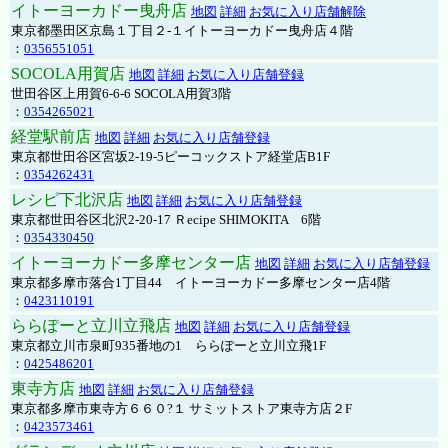
イトーヨーカドー曳舟店
地図
詳細
お気に入り店舗解除
東京都墨田区京島１丁目２-１イトーヨーカドー曳舟店４階
：
0356551051
SOCOLA用賀店
地図
詳細
お気に入り店舗登録
世田谷区上用賀6-6-6 SOCOLA用賀3階
：
0354265021
経堂駅前店
地図
詳細
お気に入り店舗登録
東京都世田谷区宮坂2-19-5ピーコックストア経堂店B1F
：
0354262431
レシピ下北沢店
地図
詳細
お気に入り店舗登録
東京都世田谷区北沢2-20-17 Ｒecipe SHIMOKITA 6階
：
0354330450
イトーヨーカドー多摩センター店
地図
詳細
お気に入り店舗登録
東京都多摩市落合1丁目44 イトーヨーカドー多摩センター店4階
：
0423110191
ららぽーと立川立飛店
地図
詳細
お気に入り店舗登録
東京都立川市泉町935番地の1 ららぽーと立川立飛1F
：
0425486201
東寺方店
地図
詳細
お気に入り店舗登録
東京都多摩市東寺方６６０?１ サミットストア東寺方店２F
：
0423573461