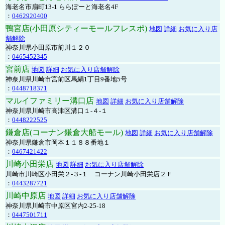
海老名市扇町13-1 ららぽーと海老名4F
：
0462920400
鴨宮店(小田原シティーモールフレスポ)
地図
詳細
お気に入り店
舗解除
神奈川県小田原市前川１２０
：
0465452345
宮前店
地図
詳細
お気に入り店舗解除
神奈川県川崎市宮前区馬絹1丁目9番地5号
：
0448718371
マルイファミリー溝口店
地図
詳細
お気に入り店舗解除
神奈川県川崎市高津区溝口１-４-１
：
0448222525
鎌倉店(コーナン鎌倉大船モール)
地図
詳細
お気に入り店舗解除
神奈川県鎌倉市岡本１１８８番地１
：
0467421422
川崎小田栄店
地図
詳細
お気に入り店舗解除
川崎市川崎区小田栄２‐３‐１ コーナン川崎小田栄店２Ｆ
：
0443287721
川崎中原店
地図
詳細
お気に入り店舗解除
神奈川県川崎市中原区宮内2-25-18
：
0447501711