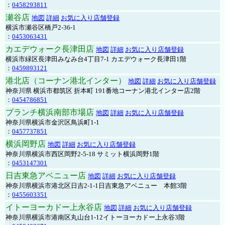
：
0458293811
瀬谷店
地図
詳細
お気に入り店舗登録
横浜市瀬谷区橋戸2-36-1
：
0453063431
カエデウォーク長津田店
地図
詳細
お気に入り店舗登録
横浜市緑区長津田みなみ台4丁目7-1 カエデウォーク長津田1階
：
0459893121
港北店（コーナン港北インター）
地図
詳細
お気に入り店舗登録
神奈川県 横浜市都筑区 折本町 191番地コーナン港北インター店2階
：
0454786851
ブランチ横浜南部市場店
地図
詳細
お気に入り店舗登録
神奈川県横浜市金沢区鳥浜町1-1
：
0457737851
横浜岡野店
地図
詳細
お気に入り店舗登録
神奈川県横浜市西区岡野2-5-18 サミット横浜岡野1階
：
0453147301
日吉東急アベニュー店
地図
詳細
お気に入り店舗登録
神奈川県横浜市港北区日吉2-1-1日吉東急アベニュー 本館3階
：
0455603351
イトーヨーカドー上永谷店
地図
詳細
お気に入り店舗登録
神奈川県横浜市港南区丸山台1-12イトーヨーカドー上永谷3階