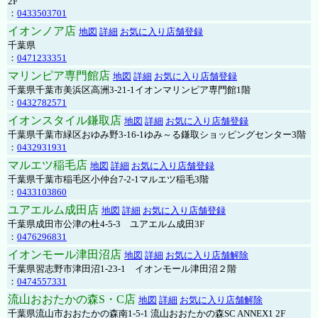
2F
：
0433503701
イオンノア店
地図
詳細
お気に入り店舗登録
千葉県
：
0471233351
マリンピア専門館店
地図
詳細
お気に入り店舗登録
千葉県千葉市美浜区高洲3-21-1イオンマリンピア専門館1階
：
0432782571
イオンスタイル鎌取店
地図
詳細
お気に入り店舗登録
千葉県千葉市緑区おゆみ野3-16-1ゆみ～る鎌取ショッピングセンター3階
：
0432931931
マルエツ稲毛店
地図
詳細
お気に入り店舗登録
千葉県千葉市稲毛区小仲台7-2-1マルエツ稲毛3階
：
0433103860
ユアエルム成田店
地図
詳細
お気に入り店舗登録
千葉県成田市公津の杜4-5-3 ユアエルム成田3F
：
0476296831
イオンモール津田沼店
地図
詳細
お気に入り店舗解除
千葉県習志野市津田沼1-23-1 イオンモール津田沼２階
：
0474557331
流山おおたかの森S・C店
地図
詳細
お気に入り店舗解除
千葉県流山市おおたかの森南1-5-1 流山おおたかの森SC ANNEX1 2F