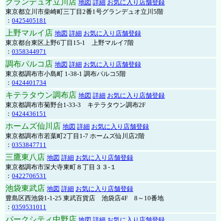
グランデュオ立川店
地図
詳細
お気に入り店舗登録
東京都立川市柴崎町三丁目2番1号グランデュオ立川5階
：
0425405181
上野マルイ店
地図
詳細
お気に入り店舗登録
東京都台東区上野6丁目15-1 上野マルイ7階
：
0358344971
調布パルコ店
地図
詳細
お気に入り店舗登録
東京都調布市小島町 1-38-1 調布パルコ5階
：
0424401734
キテラタウン調布店
地図
詳細
お気に入り店舗登録
東京都調布市菊野台1-33-3 キテラタウン調布2F
：
0424436151
ホームズ仙川店
地図
詳細
お気に入り店舗登録
東京都調布市若葉町2丁目1-7 ホームズ仙川店2階
：
0353847711
三鷹東八店
地図
詳細
お気に入り店舗登録
東京都調布市深大寺東町８丁目３３-１
：
0422706531
池袋東武店
地図
詳細
お気に入り店舗登録
豊島区西池袋1-1-25 東武百貨店 池袋店4F 8～10番地
：
0359531011
パークシティ中野店
地図
詳細
お気に入り店舗登録