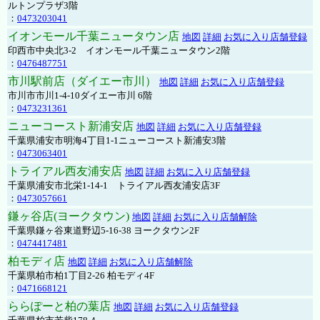
ルトンプラザ3階
：
0473203041
イオンモール千葉ニュータウン店
地図
詳細
お気に入り店舗登録
印西市中央北3-2 イオンモール千葉ニュータウン2階
：
0476487751
市川駅前店（ダイエー市川）
地図
詳細
お気に入り店舗登録
市川市市川1-4-10ダイエー市川 6階
：
0473231361
ニューコースト新浦安店
地図
詳細
お気に入り店舗登録
千葉県浦安市明海4丁目1-1ニューコースト新浦安3階
：
0473063401
トライアル西友浦安店
地図
詳細
お気に入り店舗登録
千葉県浦安市北栄1-14-1 トライアル西友浦安店3F
：
0473057661
鎌ヶ谷店(ヨークタウン)
地図
詳細
お気に入り店舗解除
千葉県鎌ヶ谷東道野辺5-16-38 ヨークタウン2F
：
0474417481
柏モディ店
地図
詳細
お気に入り店舗解除
千葉県柏市柏1丁目2-26 柏モディ4F
：
0471668121
ららぽーと柏の葉店
地図
詳細
お気に入り店舗登録