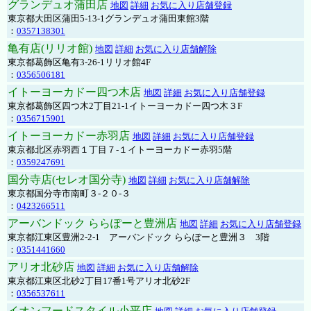
グランデュオ蒲田店
地図
詳細
お気に入り店舗登録
東京都大田区蒲田5-13-1グランデュオ蒲田東館3階
：
0357138301
亀有店(リリオ館)
地図
詳細
お気に入り店舗解除
東京都葛飾区亀有3-26-1リリオ館4F
：
0356506181
イトーヨーカドー四つ木店
地図
詳細
お気に入り店舗登録
東京都葛飾区四つ木2丁目21-1イトーヨーカドー四つ木３F
：
0356715901
イトーヨーカドー赤羽店
地図
詳細
お気に入り店舗登録
東京都北区赤羽西１丁目７-１イトーヨーカドー赤羽5階
：
0359247691
国分寺店(セレオ国分寺)
地図
詳細
お気に入り店舗解除
東京都国分寺市南町３-２０-３
：
0423266511
アーバンドック ららぽーと豊洲店
地図
詳細
お気に入り店舗登録
東京都江東区豊洲2-2-1 アーバンドック ららぽーと豊洲３ 3階
：
0351441660
アリオ北砂店
地図
詳細
お気に入り店舗解除
東京都江東区北砂2丁目17番1号アリオ北砂2F
：
0356537611
イオンフードスタイル小平店