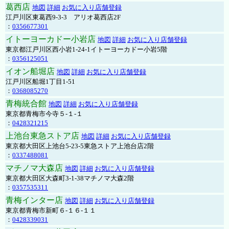
葛西店
地図
詳細
お気に入り店舗登録
江戸川区東葛西9-3-3 アリオ葛西店2F
：
0356677301
イトーヨーカドー小岩店
地図
詳細
お気に入り店舗登録
東京都江戸川区西小岩1-24-1イトーヨーカドー小岩5階
：
0356125051
イオン船堀店
地図
詳細
お気に入り店舗登録
江戸川区船堀1丁目1-51
：
0368085270
青梅統合館
地図
詳細
お気に入り店舗登録
東京都青梅市今寺５-１-１
：
0428321215
上池台東急ストア店
地図
詳細
お気に入り店舗登録
東京都大田区上池台5-23-5東急ストア上池台店2階
：
0337488081
マチノマ大森店
地図
詳細
お気に入り店舗登録
東京都大田区大森町3-1-38マチノマ大森2階
：
0357535311
青梅インター店
地図
詳細
お気に入り店舗登録
東京都青梅市新町６-１６-１１
：
0428339031