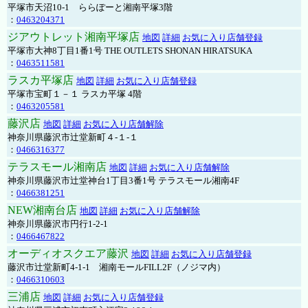
平塚市天沼10-1 ららぽーと湘南平塚3階
：
0463204371
ジアウトレット湘南平塚店
地図
詳細
お気に入り店舗登録
平塚市大神8丁目1番1号 THE OUTLETS SHONAN HIRATSUKA
：
0463511581
ラスカ平塚店
地図
詳細
お気に入り店舗登録
平塚市宝町１－１ ラスカ平塚 4階
：
0463205581
藤沢店
地図
詳細
お気に入り店舗解除
神奈川県藤沢市辻堂新町４-１-１
：
0466316377
テラスモール湘南店
地図
詳細
お気に入り店舗解除
神奈川県藤沢市辻堂神台1丁目3番1号 テラスモール湘南4F
：
0466381251
NEW湘南台店
地図
詳細
お気に入り店舗解除
神奈川県藤沢市円行1-2-1
：
0466467822
オーディオスクエア藤沢
地図
詳細
お気に入り店舗登録
藤沢市辻堂新町4-1-1 湘南モールFILL2F（ノジマ内）
：
0466310603
三浦店
地図
詳細
お気に入り店舗登録