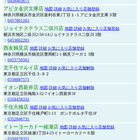
：
0458403671
アピタ金沢文庫店
地図
詳細
お気に入り店舗登録
神奈川県横浜市金沢区釜利谷東2丁目１-１アピタ金沢文庫３階
：
0457801261
ジョイナステラス二俣川店
地図
詳細
お気に入り店舗登録
横浜市旭区二俣川2-50-14ジョイナステラス二俣川 3階
：
0453662281
西友鶴見店
地図
詳細
お気に入り店舗登録
神奈川県横浜市鶴見区豊岡町2-1 鶴見フーガ１ 5階
：
0455750561
北千住マルイ店
地図
詳細
お気に入り店舗解除
東京都足立区千住３-９２
：
0338887571
イオン西新井店
地図
詳細
お気に入り店舗解除
東京都足立区梅島3-32-7イオン西新井3F
：
0358458331
千住大橋店
地図
詳細
お気に入り店舗登録
東京都足立区千住橋戸町1-13 ポンテポルタ千住3F
：
0352846731
イトーヨーカドー綾瀬店
地図
詳細
お気に入り店舗登録
東京都足立区綾瀬3丁目4-25イトーヨーカドー５階
：
0356978351