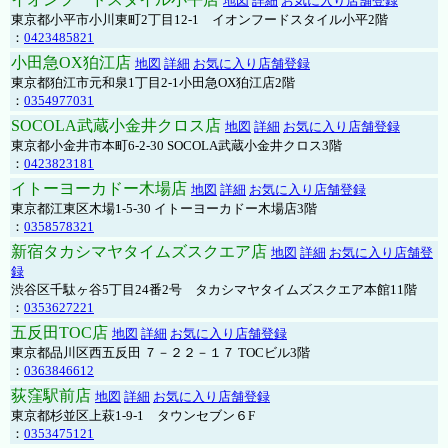
地図
詳細
お気に入り店舗登録
東京都小平市小川東町2丁目12-1 イオンフードスタイル小平2階
：
0423485821
小田急OX狛江店
地図
詳細
お気に入り店舗登録
東京都狛江市元和泉1丁目2-1小田急OX狛江店2階
：
0354977031
SOCOLA武蔵小金井クロス店
地図
詳細
お気に入り店舗登録
東京都小金井市本町6-2-30 SOCOLA武蔵小金井クロス3階
：
0423823181
イトーヨーカドー木場店
地図
詳細
お気に入り店舗登録
東京都江東区木場1-5-30 イトーヨーカドー木場店3階
：
0358578321
新宿タカシマヤタイムズスクエア店
地図
詳細
お気に入り店舗登
録
渋谷区千駄ヶ谷5丁目24番2号 タカシマヤタイムズスクエア本館11階
：
0353627221
五反田TOC店
地図
詳細
お気に入り店舗登録
東京都品川区西五反田 ７－２２－１７ TOCビル3階
：
0363846612
荻窪駅前店
地図
詳細
お気に入り店舗登録
東京都杉並区上萩1-9-1 タウンセブン６F
：
0353475121