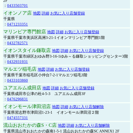
2F
：
0433503701
イオンノア店
地図
詳細
お気に入り店舗登録
千葉県
：
0471233351
マリンピア専門館店
地図
詳細
お気に入り店舗登録
千葉県千葉市美浜区高洲3-21-1イオンマリンピア専門館1階
：
0432782571
イオンスタイル鎌取店
地図
詳細
お気に入り店舗登録
千葉県千葉市緑区おゆみ野3-16-1ゆみ～る鎌取ショッピングセンター3階
：
0432931931
マルエツ稲毛店
地図
詳細
お気に入り店舗登録
千葉県千葉市稲毛区小仲台7-2-1マルエツ稲毛3階
：
0433103860
ユアエルム成田店
地図
詳細
お気に入り店舗登録
千葉県成田市公津の杜4-5-3 ユアエルム成田3F
：
0476296831
イオンモール津田沼店
地図
詳細
お気に入り店舗解除
千葉県習志野市津田沼1-23-1 イオンモール津田沼２階
：
0474557331
流山おおたかの森S・C店
地図
詳細
お気に入り店舗解除
千葉県流山市おおたかの森南1-5-1 流山おおたかの森SC ANNEX1 2F