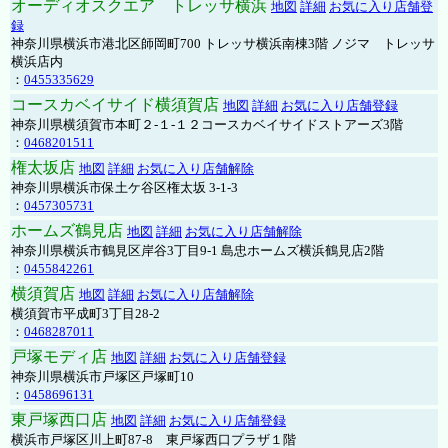
オーディオスクエア トレッサ横浜
地図
詳細
お気に入り店舗登
録
神奈川県横浜市港北区師岡町700 トレッサ横浜南棟3階 ノジマ トレッサ
横浜店内
：
0455335629
コースカベイサイド横須賀店
地図
詳細
お気に入り店舗登録
神奈川県横須賀市本町２-１-１２コースカベイサイドストアーズ3階
：
0468201511
権太坂店
地図
詳細
お気に入り店舗解除
神奈川県横浜市保土ケ谷区権太坂 3-1-3
：
0457305731
ホームズ鶴見店
地図
詳細
お気に入り店舗解除
神奈川県横浜市鶴見区岸谷3丁目9-1 島忠ホームズ横浜鶴見店2階
：
0455842261
横須賀店
地図
詳細
お気に入り店舗解除
横須賀市平成町3丁目28-2
：
0468287011
戸塚モディ店
地図
詳細
お気に入り店舗登録
神奈川県横浜市戸塚区戸塚町10
：
0458696131
東戸塚西口店
地図
詳細
お気に入り店舗登録
横浜市戸塚区川上町87-8 東戸塚西口プラザ１階