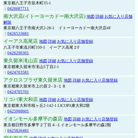
東京都八王子市並木町35-1
：
0426687711
南大沢店(イトーヨーカドー南大沢店)
地図
詳細
お気に入り店舗
解除
東京都八王子市南大沢2-28-1 イトーヨーカドー南大沢店4F
：
0426533681
イーアス高尾店
地図
詳細
お気に入り店舗登録
八王子市東浅川町550-1 イーアス高尾２F
：
0426290301
東久留米滝山店
地図
詳細
お気に入り店舗登録
東京都東久留米市滝山5丁目2-1
：
0424703581
アクロスプラザ東久留米店
地図
詳細
お気に入り店舗登録
東京都東久留米市上の原２-３-１８
：
0424705701
リコパ東大和店
地図
詳細
お気に入り店舗登録
東京都東大和市桜ヶ丘2-142-1 LICOPA東大和2階
：
0425908601
イオンモール多摩平の森店
地図
詳細
お気に入り店舗登録
東京都日野市多摩平２丁目４-１イオンモール多摩平の森2階
：
0425826481