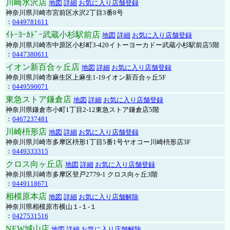
川崎水沢店
地図
詳細
お気に入り店舗登録
神奈川県川崎市宮前区水沢2丁目3番8号
：
0449781611
ｲﾄｰﾖｰｶﾄﾞｰ武蔵小杉駅前店
地図
詳細
お気に入り店舗登録
神奈川県川崎市中原区小杉町3-420イトーヨーカドー武蔵小杉駅前店5階
：
0447380611
イオン新百合ヶ丘店
地図
詳細
お気に入り店舗登録
神奈川県川崎市麻生区上麻生1-19イオン新百合ヶ丘5F
：
0449590071
東急ストア鎌倉店
地図
詳細
お気に入り店舗登録
神奈川県鎌倉市小町1丁目2-12東急ストア鎌倉店5階
：
0467237481
川崎枡形店
地図
詳細
お気に入り店舗登録
神奈川県川崎市多摩区枡形1丁目5番1号ヤオコー川崎枡形店3F
：
0449333315
クロス向ヶ丘店
地図
詳細
お気に入り店舗登録
神奈川県川崎市多摩区登戸2779-1 クロス向ヶ丘3階
：
0449118671
相模原本店
地図
詳細
お気に入り店舗解除
神奈川県相模原市横山１-１-１
：
0427531516
NEW城山店
地図
詳細
お気に入り店舗解除