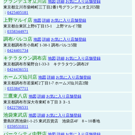
グランデュオ立川店
地図
詳細
お気に入り店舗登録
東京都立川市柴崎町三丁目2番1号グランデュオ立川5階
：
0425405181
上野マルイ店
地図
詳細
お気に入り店舗登録
東京都台東区上野6丁目15-1 上野マルイ7階
：
0358344971
調布パルコ店
地図
詳細
お気に入り店舗登録
東京都調布市小島町 1-38-1 調布パルコ5階
：
0424401734
キテラタウン調布店
地図
詳細
お気に入り店舗登録
東京都調布市菊野台1-33-3 キテラタウン調布2F
：
0424436151
ホームズ仙川店
地図
詳細
お気に入り店舗登録
東京都調布市若葉町2丁目1-7 ホームズ仙川店2階
：
0353847711
三鷹東八店
地図
詳細
お気に入り店舗登録
東京都調布市深大寺東町８丁目３３-１
：
0422706531
池袋東武店
地図
詳細
お気に入り店舗登録
豊島区西池袋1-1-25 東武百貨店 池袋店4F 8～10番地
：
0359531011
パークシティ中野店
地図
詳細
お気に入り店舗登録