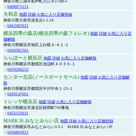
神奈川県三浦市初声町入江字2-186-1
：
0468873151
大和店
地図
詳細
お気に入り店舗登録
神奈川県大和市深見台1-1-18
：
0462005021
横浜四季の森店(横浜四季の森フォレオ)
地図
詳細
お気に入り店
舗解除
神奈川県横浜市旭区上白根３-４１-１
：
0459581561
ららぽーと横浜店
地図
詳細
お気に入り店舗解除
神奈川県横浜市都筑区池辺町４０３５-１
：
0459296252
センター北店(ノースポートモール)
地図
詳細
お気に入り店舗解
除
神奈川県横浜市都筑区中川中央１-25-１
：
0459147661
トレッサ横浜店
地図
詳細
お気に入り店舗解除
神奈川県横浜市港北区師岡町700番地
：
0455335631
MARK IS みなとみらい店
地図
詳細
お気に入り店舗登録
神奈川県横浜市みなとみらい3-5-1 MARK IS みなとみらい3F
：
0456805651