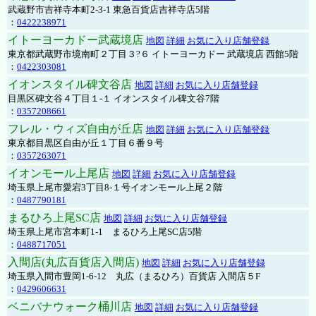
武蔵野市吉祥寺本町2-3-1 東急百貨店吉祥寺店5階
：
0422238971
イトーヨーカドー武蔵境店
地図
詳細
お気に入り店舗登録
東京都武蔵野市境南町２丁目３?６ イトーヨーカドー 武蔵境店 西館5階
：
0422303081
イオンスタイル碑文谷店
地図
詳細
お気に入り店舗登録
目黒区碑文谷４丁目１-１ イオンスタイル碑文谷7階
：
0357208661
フレル・ウィズ自由が丘店
地図
詳細
お気に入り店舗登録
東京都目黒区自由が丘１丁目６番９号
：
0357263071
イオンモール上尾店
地図
詳細
お気に入り店舗登録
埼玉県上尾市愛宕3丁目8-１号イオンモール上尾２階
：
0487790181
まるひろ上尾SC店
地図
詳細
お気に入り店舗登録
埼玉県上尾市宮本町1-1 まるひろ上尾SC店5階
：
0488717051
入間店(丸広百貨店入間店)
地図
詳細
お気に入り店舗登録
埼玉県入間市豊岡1-6-12 丸広（まるひろ）百貨店 入間店５F
：
0429606631
ベニバナウォーク桶川店
地図
詳細
お気に入り店舗登録