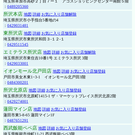
埼玉県草加市高砂２丁目７ー１ アコスショッピングセンター南館５階
：
0489205360
所沢本店
地図
詳細
お気に入り店舗解除
埼玉県所沢市小手指台5番地の4
：
0429031481
東所沢店
地図
詳細
お気に入り店舗登録
埼玉県所沢市東所沢和田３-１２-１
：
0429511545
エミテラス所沢店
地図
詳細
お気に入り店舗解除
埼玉県所沢市東住吉10番1号 エミテラス所沢 3階
：
0429033001
イオンモール北戸田店
地図
詳細
お気に入り店舗登録
戸田市美女木東1ｰ3‐1 イオンモール北戸田3階
：
0484300201
所沢北原店
地図
詳細
お気に入り店舗登録
埼玉県所沢市北原町1415-1 ザ・マーケットプレイス所沢北原2階
：
0429274001
蓮田マイン店
地図
詳細
お気に入り店舗登録
蓮田市東5-8-65 蓮田マイン1F
：
0487651291
西武飯能ペペ店
地図
詳細
お気に入り店舗登録
埼玉県飯能市仲町11-21 西武飯能ペペ3階