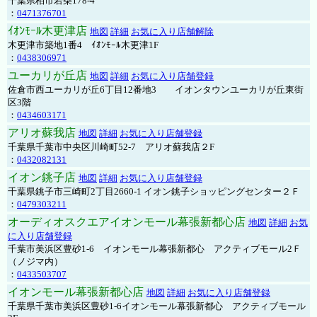
千葉県柏市若柴178-4
：
0471376701
ｲｵﾝﾓｰﾙ木更津店
地図
詳細
お気に入り店舗解除
木更津市築地1番4 ｲｵﾝﾓｰﾙ木更津1F
：
0438306971
ユーカリが丘店
地図
詳細
お気に入り店舗登録
佐倉市西ユーカリが丘6丁目12番地3 イオンタウンユーカリが丘東街
区3階
：
0434603171
アリオ蘇我店
地図
詳細
お気に入り店舗登録
千葉県千葉市中央区川崎町52-7 アリオ蘇我店２F
：
0432082131
イオン銚子店
地図
詳細
お気に入り店舗登録
千葉県銚子市三崎町2丁目2660-1 イオン銚子ショッピングセンター２Ｆ
：
0479303211
オーディオスクエアイオンモール幕張新都心店
地図
詳細
お気
に入り店舗登録
千葉市美浜区豊砂1-6 イオンモール幕張新都心 アクティブモール2Ｆ
（ノジマ内）
：
0433503707
イオンモール幕張新都心店
地図
詳細
お気に入り店舗登録
千葉県千葉市美浜区豊砂1-6イオンモール幕張新都心 アクティブモール