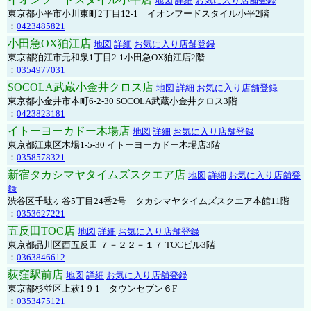
地図
詳細
お気に入り店舗登録
東京都小平市小川東町2丁目12-1 イオンフードスタイル小平2階
：
0423485821
小田急OX狛江店
地図
詳細
お気に入り店舗登録
東京都狛江市元和泉1丁目2-1小田急OX狛江店2階
：
0354977031
SOCOLA武蔵小金井クロス店
地図
詳細
お気に入り店舗登録
東京都小金井市本町6-2-30 SOCOLA武蔵小金井クロス3階
：
0423823181
イトーヨーカドー木場店
地図
詳細
お気に入り店舗登録
東京都江東区木場1-5-30 イトーヨーカドー木場店3階
：
0358578321
新宿タカシマヤタイムズスクエア店
地図
詳細
お気に入り店舗登
録
渋谷区千駄ヶ谷5丁目24番2号 タカシマヤタイムズスクエア本館11階
：
0353627221
五反田TOC店
地図
詳細
お気に入り店舗登録
東京都品川区西五反田 ７－２２－１７ TOCビル3階
：
0363846612
荻窪駅前店
地図
詳細
お気に入り店舗登録
東京都杉並区上萩1-9-1 タウンセブン６F
：
0353475121