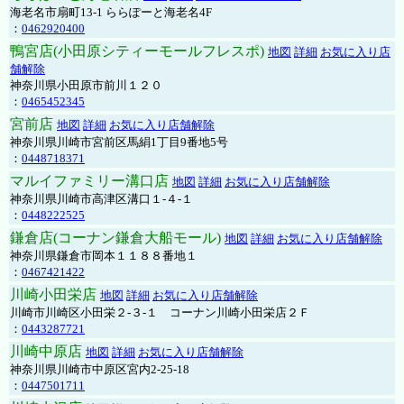
海老名市扇町13-1 ららぽーと海老名4F
：
0462920400
鴨宮店(小田原シティーモールフレスポ)
地図
詳細
お気に入り店
舗解除
神奈川県小田原市前川１２０
：
0465452345
宮前店
地図
詳細
お気に入り店舗解除
神奈川県川崎市宮前区馬絹1丁目9番地5号
：
0448718371
マルイファミリー溝口店
地図
詳細
お気に入り店舗解除
神奈川県川崎市高津区溝口１-４-１
：
0448222525
鎌倉店(コーナン鎌倉大船モール)
地図
詳細
お気に入り店舗解除
神奈川県鎌倉市岡本１１８８番地１
：
0467421422
川崎小田栄店
地図
詳細
お気に入り店舗解除
川崎市川崎区小田栄２‐３‐１ コーナン川崎小田栄店２Ｆ
：
0443287721
川崎中原店
地図
詳細
お気に入り店舗解除
神奈川県川崎市中原区宮内2-25-18
：
0447501711