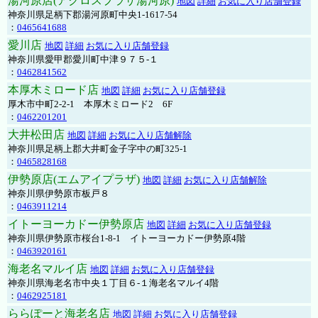
湯河原店(アクロスプラザ湯河原)
地図
詳細
お気に入り店舗登録
神奈川県足柄下郡湯河原町中央1-1617-54
：
0465641688
愛川店
地図
詳細
お気に入り店舗登録
神奈川県愛甲郡愛川町中津９７５-１
：
0462841562
本厚木ミロード店
地図
詳細
お気に入り店舗登録
厚木市中町2-2-1 本厚木ミロード2 6F
：
0462201201
大井松田店
地図
詳細
お気に入り店舗解除
神奈川県足柄上郡大井町金子字中の町325-1
：
0465828168
伊勢原店(エムアイプラザ)
地図
詳細
お気に入り店舗解除
神奈川県伊勢原市板戸８
：
0463911214
イトーヨーカドー伊勢原店
地図
詳細
お気に入り店舗登録
神奈川県伊勢原市桜台1-8-1 イトーヨーカドー伊勢原4階
：
0463920161
海老名マルイ店
地図
詳細
お気に入り店舗登録
神奈川県海老名市中央１丁目６-１海老名マルイ4階
：
0462925181
ららぽーと海老名店
地図
詳細
お気に入り店舗登録