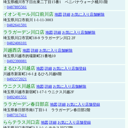
埼玉県桶川市下日出東二丁目15番1 ベニバナウォーク桶川1階
：
0487895561
イオンモール川口前川店
地図
詳細
お気に入り店舗解除
埼玉県川口市前川 1-1-11-3003
：
0482641591
ララガーデン川口店
地図
詳細
お気に入り店舗解除
埼玉県川口市宮町18-9 ララガーデン川口 2F
：
0482406101
川越西店
地図
詳細
お気に入り店舗解除
埼玉県川越市的場新町21番地10
：
0492390081
まるひろ川越店
地図
詳細
お気に入り店舗登録
川越市新富町2-6-1まるひろ川越6階
：
0492272021
ウニクス川越店
地図
詳細
お気に入り店舗解除
埼玉県川越市新宿町1-17-1 ウニクス川越2F
：
0492491551
ララガーデン春日部店
地図
詳細
お気に入り店舗登録
埼玉県春日部市南1丁目1-1 ララガーデン春日部2階
：
0487317411
ららテラス川口店
地図
詳細
お気に入り店舗登録
埼玉県川口市栄町3-5-1ららテラス川口7階