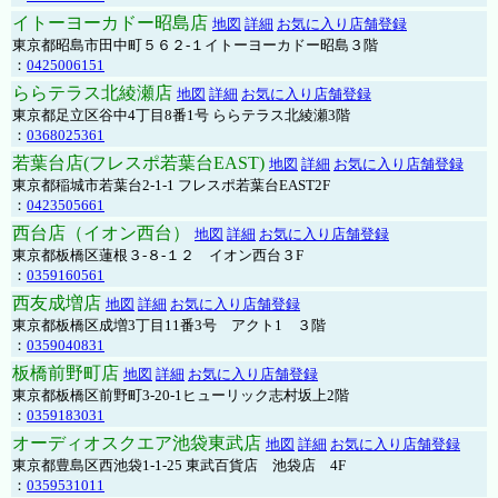
イトーヨーカドー昭島店
地図
詳細
お気に入り店舗登録
東京都昭島市田中町５６２-１イトーヨーカドー昭島３階
：
0425006151
ららテラス北綾瀬店
地図
詳細
お気に入り店舗登録
東京都足立区谷中4丁目8番1号 ららテラス北綾瀬3階
：
0368025361
若葉台店(フレスポ若葉台EAST)
地図
詳細
お気に入り店舗登録
東京都稲城市若葉台2-1-1 フレスポ若葉台EAST2F
：
0423505661
西台店（イオン西台）
地図
詳細
お気に入り店舗登録
東京都板橋区蓮根３-８-１２ イオン西台３F
：
0359160561
西友成増店
地図
詳細
お気に入り店舗登録
東京都板橋区成増3丁目11番3号 アクト1 ３階
：
0359040831
板橋前野町店
地図
詳細
お気に入り店舗登録
東京都板橋区前野町3-20-1ヒューリック志村坂上2階
：
0359183031
オーディオスクエア池袋東武店
地図
詳細
お気に入り店舗登録
東京都豊島区西池袋1-1-25 東武百貨店 池袋店 4F
：
0359531011