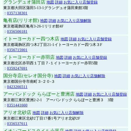
グランデュオ蒲田店
地図
詳細
お気に入り店舗登録
東京都大田区蒲田5-13-1グランデュオ蒲田東館3階
：
0357138301
亀有店(リリオ館)
地図
詳細
お気に入り店舗解除
東京都葛飾区亀有3-26-1リリオ館4F
：
0356506181
イトーヨーカドー四つ木店
地図
詳細
お気に入り店舗登録
東京都葛飾区四つ木2丁目21-1イトーヨーカドー四つ木３F
：
0356715901
イトーヨーカドー赤羽店
地図
詳細
お気に入り店舗登録
東京都北区赤羽西１丁目７-１イトーヨーカドー赤羽5階
：
0359247691
国分寺店(セレオ国分寺)
地図
詳細
お気に入り店舗解除
東京都国分寺市南町３-２０-３
：
0423266511
アーバンドック ららぽーと豊洲店
地図
詳細
お気に入り店舗登録
東京都江東区豊洲2-2-1 アーバンドック ららぽーと豊洲３ 3階
：
0351441660
アリオ北砂店
地図
詳細
お気に入り店舗解除
東京都江東区北砂2丁目17番1号アリオ北砂2F
：
0356537611
イオンフードスタイル小平店