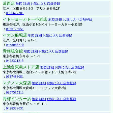
葛西店
地図
詳細
お気に入り店舗登録
江戸川区東葛西9-3-3 アリオ葛西店2F
：
0356677301
イトーヨーカドー小岩店
地図
詳細
お気に入り店舗登録
東京都江戸川区西小岩1-24-1イトーヨーカドー小岩5階
：
0356125051
イオン船堀店
地図
詳細
お気に入り店舗登録
江戸川区船堀1丁目1-51
：
0368085270
青梅統合館
地図
詳細
お気に入り店舗登録
東京都青梅市今寺５-１-１
：
0428321215
上池台東急ストア店
地図
詳細
お気に入り店舗登録
東京都大田区上池台5-23-5東急ストア上池台店2階
：
0337488081
マチノマ大森店
地図
詳細
お気に入り店舗登録
東京都大田区大森町3-1-38マチノマ大森2階
：
0357535311
青梅インター店
地図
詳細
お気に入り店舗登録
東京都青梅市新町６-１６-１１
：
0428339031