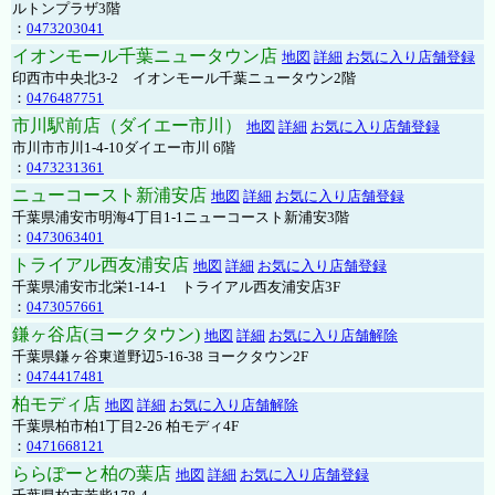
ルトンプラザ3階
：
0473203041
イオンモール千葉ニュータウン店
地図
詳細
お気に入り店舗登録
印西市中央北3-2 イオンモール千葉ニュータウン2階
：
0476487751
市川駅前店（ダイエー市川）
地図
詳細
お気に入り店舗登録
市川市市川1-4-10ダイエー市川 6階
：
0473231361
ニューコースト新浦安店
地図
詳細
お気に入り店舗登録
千葉県浦安市明海4丁目1-1ニューコースト新浦安3階
：
0473063401
トライアル西友浦安店
地図
詳細
お気に入り店舗登録
千葉県浦安市北栄1-14-1 トライアル西友浦安店3F
：
0473057661
鎌ヶ谷店(ヨークタウン)
地図
詳細
お気に入り店舗解除
千葉県鎌ヶ谷東道野辺5-16-38 ヨークタウン2F
：
0474417481
柏モディ店
地図
詳細
お気に入り店舗解除
千葉県柏市柏1丁目2-26 柏モディ4F
：
0471668121
ららぽーと柏の葉店
地図
詳細
お気に入り店舗登録