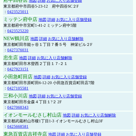
府中四谷店
地図
詳細
お気に入り店舗登録
東京都府中市四谷5-23-12 府中四谷SC２F
：
0423525011
ミッテン府中店
地図
詳細
お気に入り店舗登録
東京都府中市宮町1-41-2 ミッテン府中5階
：
0423525220
NEW鶴川店
地図
詳細
お気に入り店舗解除
東京都町田市能ヶ谷１丁目７番５号 神栄ビル２F
：
0427376031
忠生店
地図
詳細
お気に入り店舗解除
東京都町田市木曽西２丁目１７-２１
：
0427923151
小田急町田店
地図
詳細
お気に入り店舗登録
東京都町田市原町田6-12-20 小田急百貨店町田店7階
：
0427105581
三和小川店
地図
詳細
お気に入り店舗登録
東京都町田市金森４丁目１?２ 2F
：
0427068343
イオンモールむさし村山店
地図
詳細
お気に入り店舗解除
東京都武蔵村山市榎1丁目1-3 イオンモールむさし村山3F
：
0425668581
東急百貨店吉祥寺店
地図
詳細
お気に入り店舗登録