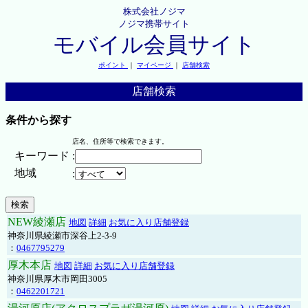
株式会社ノジマ
ノジマ携帯サイト
モバイル会員サイト
ポイント
｜
マイページ
｜
店舗検索
店舗検索
条件から探す
店名、住所等で検索できます。
キーワード
:
地域
:
NEW綾瀬店
地図
詳細
お気に入り店舗登録
神奈川県綾瀬市深谷上2-3-9
：
0467795279
厚木本店
地図
詳細
お気に入り店舗登録
神奈川県厚木市岡田3005
：
0462201721