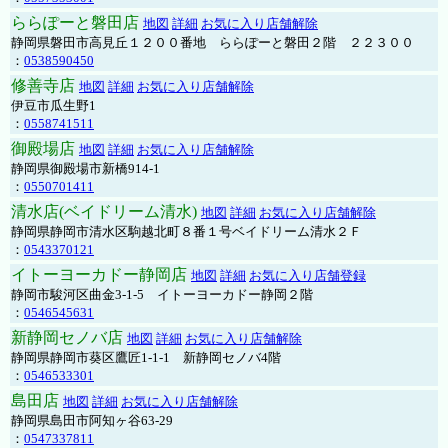
ららぽーと磐田店
地図
詳細
お気に入り店舗解除
静岡県磐田市高見丘１２００番地 ららぽーと磐田２階 ２２３００
：
0538590450
修善寺店
地図
詳細
お気に入り店舗解除
伊豆市瓜生野1
：
0558741511
御殿場店
地図
詳細
お気に入り店舗解除
静岡県御殿場市新橋914-1
：
0550701411
清水店(ベイドリーム清水)
地図
詳細
お気に入り店舗解除
静岡県静岡市清水区駒越北町８番１号ベイドリーム清水２Ｆ
：
0543370121
イトーヨーカドー静岡店
地図
詳細
お気に入り店舗登録
静岡市駿河区曲金3-1-5 イトーヨーカドー静岡２階
：
0546545631
新静岡セノバ店
地図
詳細
お気に入り店舗解除
静岡県静岡市葵区鷹匠1-1-1 新静岡セノバ4階
：
0546533301
島田店
地図
詳細
お気に入り店舗解除
静岡県島田市阿知ヶ谷63-29
：
0547337811