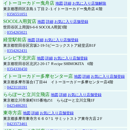
イトーヨーカドー曳舟店
地図
詳細
お気に入り店舗解除
東京都墨田区京島１丁目２-１イトーヨーカドー曳舟店４階
：
0356551051
SOCOLA用賀店
地図
詳細
お気に入り店舗登録
世田谷区上用賀6-6-6 SOCOLA用賀3階
：
0354265021
経堂駅前店
地図
詳細
お気に入り店舗登録
東京都世田谷区宮坂2-19-5ピーコックストア経堂店B1F
：
0354262431
レシピ下北沢店
地図
詳細
お気に入り店舗登録
東京都世田谷区北沢2-20-17 Ｒecipe SHIMOKITA 6階
：
0354330450
イトーヨーカドー多摩センター店
地図
詳細
お気に入り店舗登録
東京都多摩市落合1丁目44 イトーヨーカドー多摩センター店4階
：
0423110191
ららぽーと立川立飛店
地図
詳細
お気に入り店舗登録
東京都立川市泉町935番地の1 ららぽーと立川立飛1F
：
0425486201
東寺方店
地図
詳細
お気に入り店舗登録
東京都多摩市東寺方６６０?１ サミットストア東寺方店２F
：
0423573461