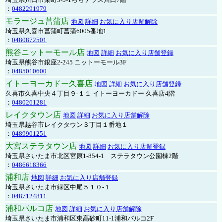
：
0482291979
モラージュ菖蒲店
地図
詳細
お気に入り店舗解除
埼玉県久喜市菖蒲町菖蒲6005番地1
：
0480872501
熊谷ニットーモール店
地図
詳細
お気に入り店舗登録
埼玉県熊谷市銀座2-245 ニットーモール3F
：
0485010600
イトーヨーカドー久喜店
地図
詳細
お気に入り店舗登録
久喜市久喜中央４丁目９-１１ イトーヨーカドー 久喜店4階
：
0480261281
レイクタウン店
地図
詳細
お気に入り店舗解除
埼玉県越谷市レイクタウン３丁目１番地１
：
0489901251
大宮ステラタウン店
地図
詳細
お気に入り店舗登録
埼玉県さいたま市北区宮原1-854-1 ステラタウン公園棟2階
：
0486618366
浦和店
地図
詳細
お気に入り店舗登録
埼玉県さいたま市緑区中尾５１０-１
：
0487124811
浦和パルコ店
地図
詳細
お気に入り店舗解除
埼玉県さいたま市浦和区東高砂町11-1浦和パルコ2F