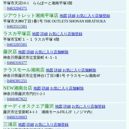
平塚市天沼10-1 ららぽーと湘南平塚3階
：
0463204371
ジアウトレット湘南平塚店
地図
詳細
お気に入り店舗登録
平塚市大神8丁目1番1号 THE OUTLETS SHONAN HIRATSUKA
：
0463511581
ラスカ平塚店
地図
詳細
お気に入り店舗登録
平塚市宝町１－１ ラスカ平塚 4階
：
0463205581
藤沢店
地図
詳細
お気に入り店舗解除
神奈川県藤沢市辻堂新町４-１-１
：
0466316377
テラスモール湘南店
地図
詳細
お気に入り店舗解除
神奈川県藤沢市辻堂神台1丁目3番1号 テラスモール湘南4F
：
0466381251
NEW湘南台店
地図
詳細
お気に入り店舗解除
神奈川県藤沢市円行1-2-1
：
0466467822
オーディオスクエア藤沢
地図
詳細
お気に入り店舗登録
藤沢市辻堂新町4-1-1 湘南モールFILL2F（ノジマ内）
：
0466310603
三浦店
地図
詳細
お気に入り店舗登録