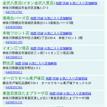
金沢八景店(イオン金沢八景店)
地図
詳細
お気に入り店舗解除
神奈川県横浜市金沢区泥亀1-27-1
：
0457913781
港南台バーズ店
地図
詳細
お気に入り店舗解除
神奈川県横浜市港南区港南台3-1-3港南台バーズ5階
：
0458305081
本牧フロント店
地図
詳細
お気に入り店舗解除
神奈川県横浜市中区小港町2丁目100-4 本牧フロント 2階
：
0456281195
イオン三ツ境店
地図
詳細
お気に入り店舗解除
神奈川県横浜市瀬谷区三ッ境7-1イオン三ツ境店2階
：
0453600111
野比店
地図
詳細
お気に入り店舗解除
神奈川県横須賀市野比1-5-1
：
0468393611
オーロラモール東戸塚店
地図
詳細
お気に入り店舗登録
横浜市戸塚区品濃町536-1 オーロラモール東戸塚アネックス2F
：
0458201561
東急百貨店たまプラーザ店
地図
詳細
お気に入り店舗登録
神奈川県横浜市青葉区美しが丘1-7東急百貨店たまプラーザ5階
：
0459051131