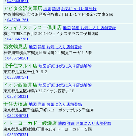
：
0458403671
アピタ金沢文庫店
地図
詳細
お気に入り店舗登録
神奈川県横浜市金沢区釜利谷東2丁目１-１アピタ金沢文庫３階
：
0457801261
ジョイナステラス二俣川店
地図
詳細
お気に入り店舗登録
横浜市旭区二俣川2-50-14ジョイナステラス二俣川 3階
：
0453662281
西友鶴見店
地図
詳細
お気に入り店舗登録
神奈川県横浜市鶴見区豊岡町2-1 鶴見フーガ１ 5階
：
0455750561
北千住マルイ店
地図
詳細
お気に入り店舗解除
東京都足立区千住３-９２
：
0338887571
イオン西新井店
地図
詳細
お気に入り店舗解除
東京都足立区梅島3-32-7イオン西新井3F
：
0358458331
千住大橋店
地図
詳細
お気に入り店舗登録
東京都足立区千住橋戸町1-13 ポンテポルタ千住3F
：
0352846731
イトーヨーカドー綾瀬店
地図
詳細
お気に入り店舗登録
東京都足立区綾瀬3丁目4-25イトーヨーカドー５階
：
0356978351