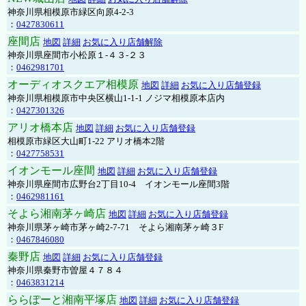
神奈川県相模原市緑区向原4-2-3
：
0427830611
座間店
地図
詳細
お気に入り店舗解除
神奈川県座間市小松原１-４３-２３
：
0462981701
オーディオスクエア相模原
地図
詳細
お気に入り店舗登録
神奈川県相模原市中央区横山1-1-1 ノジマ相模原本店内
：
0427301326
アリオ橋本店
地図
詳細
お気に入り店舗登録
相模原市緑区大山町1-22 アリオ橋本2階
：
0427758531
イオンモール座間
地図
詳細
お気に入り店舗登録
神奈川県座間市広野台2丁目10-4 イオンモール座間3階
：
0462981161
そよら湘南茅ヶ崎店
地図
詳細
お気に入り店舗登録
神奈川県茅ヶ崎市茅ヶ崎2‐7‐71 そよら湘南茅ヶ崎３F
：
0467846080
秦野店
地図
詳細
お気に入り店舗登録
神奈川県秦野市曽屋４７８４
：
0463831214
ららぽーと湘南平塚店
地図
詳細
お気に入り店舗登録