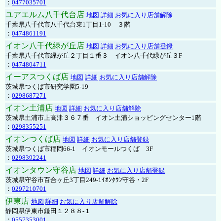
：
0477035701
ユアエルム八千代台店
地図
詳細
お気に入り店舗解除
千葉県八千代市八千代台東1丁目1-10 ３階
：
0474861191
イオン八千代緑が丘店
地図
詳細
お気に入り店舗登録
千葉県八千代市緑が丘２丁目１番３ イオン八千代緑が丘３F
：
0474804711
イーアスつくば店
地図
詳細
お気に入り店舗解除
茨城県つくば市研究学園5-19
：
0298687271
イオン土浦店
地図
詳細
お気に入り店舗解除
茨城県土浦市上高津３６７番 イオン土浦ショッピングセンター1階
：
0298355251
イオンつくば店
地図
詳細
お気に入り店舗登録
茨城県つくば市稲岡66-1 イオンモールつくば 3F
：
0298392241
イオンタウン守谷店
地図
詳細
お気に入り店舗登録
茨城県守谷市百合ヶ丘3丁目249-1ｲｵﾝﾀｳﾝ守谷・2F
：
0297210701
伊東店
地図
詳細
お気に入り店舗解除
静岡県伊東市鎌田１２８８-１
：
0557353001