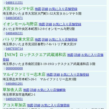
：
0488111351
大宮タカシマヤ店
地図
詳細
お気に入り店舗登録
埼玉県さいたま市大宮区大門町1-32大宮タカシマヤ５階
：
0486585871
イオンモール与野店
地図
詳細
お気に入り店舗登録
さいたま市中央区本町西5-2-9イオンモール与野2階
：
0488406331
パトリア東大宮店
地図
詳細
お気に入り店舗登録
埼玉県さいたま市見沼区春野2-7-8パトリア東大宮2F
：
0487959714
【NEW】ロッテスクエア武蔵浦和店
地図
詳細
お気に入り店舗
登録
埼玉県さいたま市南区沼影1-19-19ロッテスクエア武蔵浦和店３階
：
0000000000
マルイファミリー志木店
地図
詳細
お気に入り店舗登録
埼玉県志木市本町5-26-1 マルイファミリー志木5階
：
0484861201
草加舎人店
地図
詳細
お気に入り店舗解除
埼玉県草加市遊馬町2-1
：
0489267051
アコス草加店
地図
詳細
お気に入り店舗登録