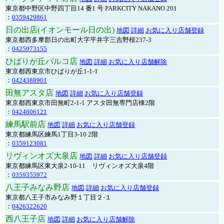
東京都中野区中野四丁目14 番1 号 PARKCITY NAKANO 201
：
0359429861
日の出店(イオンモール日の出)
地図
詳細
お気に入り店舗登録
東京都西多摩郡日の出町大字平井字三吉野桜237-3
：
0425973155
ひばりが丘パルコ店
地図
詳細
お気に入り店舗解除
東京都西東京市ひばりが丘1-1-1
：
0424388901
田無アスタ店
地図
詳細
お気に入り店舗登録
東京都西東京市田無町2-1-1 アスタ田無専門店棟2階
：
0424606121
練馬駅前店
地図
詳細
お気に入り店舗登録
東京都練馬区練馬1丁目3-10 2階
：
0359123081
リヴィンオズ大泉店
地図
詳細
お気に入り店舗登録
東京都練馬区東大泉2-10-11 リヴィンオズ大泉4階
：
0359355972
八王子みなみ野店
地図
詳細
お気に入り店舗登録
東京都八王子市みなみ野１丁目２-１
：
0426322620
西八王子店
地図
詳細
お気に入り店舗解除