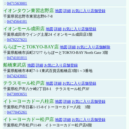
：
0471563001
イオンタウン東習志野店
地図
詳細
お気に入り店舗登録
千葉県習志野市東習志野6-7-8
：
0474564101
イオンモール成田店
地図
詳細
お気に入り店舗登録
千葉県成田市ウイング土屋24 イオンモール成田店1階
：
0476227621
ららぽーとTOKYO-BAY店
地図
詳細
お気に入り店舗解除
千葉県船橋市浜町2?2?7 ららぽーとTOKYO-BAY North Gate 3階
：
0474101011
船橋東武店
地図
詳細
お気に入り店舗登録
千葉県船橋市本町7-1-1東武百貨店船橋店3階1～3番地
：
0474243661
テラスモール松戸店
地図
詳細
お気に入り店舗登録
千葉県松戸市八ケ崎2丁目8-1 テラスモール松戸3F
：
0473093651
イトーヨーカドー八柱店
地図
詳細
お気に入り店舗登録
千葉県松戸市日暮1-15-8イトーヨーカドー八柱 3階
：
0477045261
イトーヨーカドー松戸店
地図
詳細
お気に入り店舗登録
千葉県松戸市松戸1149 イトーヨーカドー松戸店6階