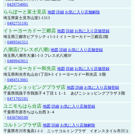
：
0429754001
ららぽーと富士見店
地図
詳細
お気に入り店舗解除
埼玉県富士見市山室1-1313
：
0492751191
イトーヨーカドー三郷店
地図
詳細
お気に入り店舗登録
埼玉県三郷市ピアラシティ1-1-1 イトーヨーカドー三郷店2階
：
0489541511
八潮店(フレスポ八潮)
地図
詳細
お気に入り店舗登録
埼玉県八潮市大瀬1-1-3 フレスポ八潮3F
：
0489943911
イトーヨーカドー和光店
地図
詳細
お気に入り店舗登録
埼玉県和光市丸山台1丁目9-3 イトーヨーカドー和光店 ３階
：
0484513661
あびこショッピングプラザ店
地図
詳細
お気に入り店舗登録
千葉県我孫子市我孫子４丁目１１-１ あびこショッピングプラザ３階
：
0471792161
ユニモちはら台店
地図
詳細
お気に入り店舗登録
千葉県市原市ちはら台西３-４
：
0436760100
コルトンプラザ店
地図
詳細
お気に入り店舗解除
千葉県市川市鬼高1-1-1 ニッケコルトンプラザ イオンスタイル市川コ