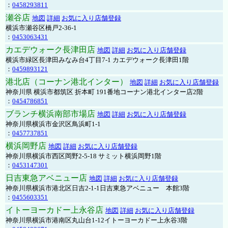
：
0458293811
瀬谷店
地図
詳細
お気に入り店舗登録
横浜市瀬谷区橋戸2-36-1
：
0453063431
カエデウォーク長津田店
地図
詳細
お気に入り店舗登録
横浜市緑区長津田みなみ台4丁目7-1 カエデウォーク長津田1階
：
0459893121
港北店（コーナン港北インター）
地図
詳細
お気に入り店舗登録
神奈川県 横浜市都筑区 折本町 191番地コーナン港北インター店2階
：
0454786851
ブランチ横浜南部市場店
地図
詳細
お気に入り店舗登録
神奈川県横浜市金沢区鳥浜町1-1
：
0457737851
横浜岡野店
地図
詳細
お気に入り店舗登録
神奈川県横浜市西区岡野2-5-18 サミット横浜岡野1階
：
0453147301
日吉東急アベニュー店
地図
詳細
お気に入り店舗登録
神奈川県横浜市港北区日吉2-1-1日吉東急アベニュー 本館3階
：
0455603351
イトーヨーカドー上永谷店
地図
詳細
お気に入り店舗登録
神奈川県横浜市港南区丸山台1-12イトーヨーカドー上永谷3階