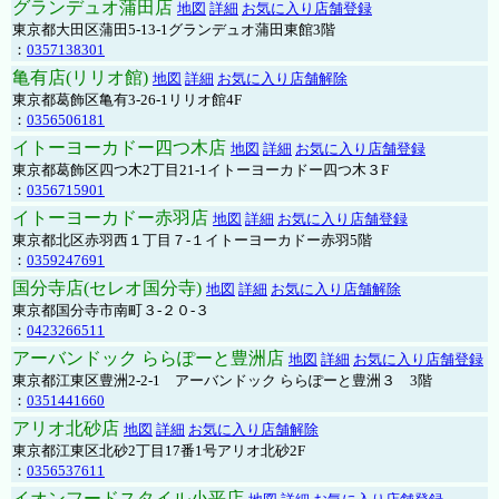
グランデュオ蒲田店
地図
詳細
お気に入り店舗登録
東京都大田区蒲田5-13-1グランデュオ蒲田東館3階
：
0357138301
亀有店(リリオ館)
地図
詳細
お気に入り店舗解除
東京都葛飾区亀有3-26-1リリオ館4F
：
0356506181
イトーヨーカドー四つ木店
地図
詳細
お気に入り店舗登録
東京都葛飾区四つ木2丁目21-1イトーヨーカドー四つ木３F
：
0356715901
イトーヨーカドー赤羽店
地図
詳細
お気に入り店舗登録
東京都北区赤羽西１丁目７-１イトーヨーカドー赤羽5階
：
0359247691
国分寺店(セレオ国分寺)
地図
詳細
お気に入り店舗解除
東京都国分寺市南町３-２０-３
：
0423266511
アーバンドック ららぽーと豊洲店
地図
詳細
お気に入り店舗登録
東京都江東区豊洲2-2-1 アーバンドック ららぽーと豊洲３ 3階
：
0351441660
アリオ北砂店
地図
詳細
お気に入り店舗解除
東京都江東区北砂2丁目17番1号アリオ北砂2F
：
0356537611
イオンフードスタイル小平店