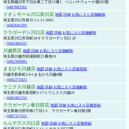
埼玉県桶川市下日出東二丁目15番1 ベニバナウォーク桶川1階
：
0487895561
イオンモール川口前川店
地図
詳細
お気に入り店舗解除
埼玉県川口市前川 1-1-11-3003
：
0482641591
ララガーデン川口店
地図
詳細
お気に入り店舗解除
埼玉県川口市宮町18-9 ララガーデン川口 2F
：
0482406101
川越西店
地図
詳細
お気に入り店舗解除
埼玉県川越市的場新町21番地10
：
0492390081
まるひろ川越店
地図
詳細
お気に入り店舗登録
川越市新富町2-6-1まるひろ川越6階
：
0492272021
ウニクス川越店
地図
詳細
お気に入り店舗解除
埼玉県川越市新宿町1-17-1 ウニクス川越2F
：
0492491551
ララガーデン春日部店
地図
詳細
お気に入り店舗登録
埼玉県春日部市南1丁目1-1 ララガーデン春日部2階
：
0487317411
ららテラス川口店
地図
詳細
お気に入り店舗登録
埼玉県川口市栄町3-5-1ららテラス川口7階