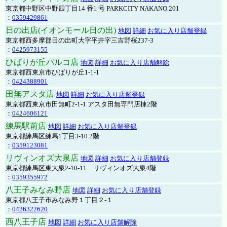
東京都中野区中野四丁目14 番1 号 PARKCITY NAKANO 201
：
0359429861
日の出店(イオンモール日の出)
地図
詳細
お気に入り店舗登録
東京都西多摩郡日の出町大字平井字三吉野桜237-3
：
0425973155
ひばりが丘パルコ店
地図
詳細
お気に入り店舗解除
東京都西東京市ひばりが丘1-1-1
：
0424388901
田無アスタ店
地図
詳細
お気に入り店舗登録
東京都西東京市田無町2-1-1 アスタ田無専門店棟2階
：
0424606121
練馬駅前店
地図
詳細
お気に入り店舗登録
東京都練馬区練馬1丁目3-10 2階
：
0359123081
リヴィンオズ大泉店
地図
詳細
お気に入り店舗登録
東京都練馬区東大泉2-10-11 リヴィンオズ大泉4階
：
0359355972
八王子みなみ野店
地図
詳細
お気に入り店舗登録
東京都八王子市みなみ野１丁目２-１
：
0426322620
西八王子店
地図
詳細
お気に入り店舗解除