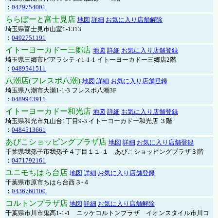
：
0429754001
ららぽーと富士見店
地図
詳細
お気に入り店舗解除
埼玉県富士見市山室1-1313
：
0492751191
イトーヨーカドー三郷店
地図
詳細
お気に入り店舗登録
埼玉県三郷市ピアラシティ1-1-1 イトーヨーカドー三郷店2階
：
0489541511
八潮店(フレスポ八潮)
地図
詳細
お気に入り店舗登録
埼玉県八潮市大瀬1-1-3 フレスポ八潮3F
：
0489943911
イトーヨーカドー和光店
地図
詳細
お気に入り店舗登録
埼玉県和光市丸山台1丁目9-3 イトーヨーカドー和光店 ３階
：
0484513661
あびこショッピングプラザ店
地図
詳細
お気に入り店舗登録
千葉県我孫子市我孫子４丁目１１-１ あびこショッピングプラザ３階
：
0471792161
ユニモちはら台店
地図
詳細
お気に入り店舗登録
千葉県市原市ちはら台西３-４
：
0436760100
コルトンプラザ店
地図
詳細
お気に入り店舗解除
千葉県市川市鬼高1-1-1 ニッケコルトンプラザ イオンスタイル市川コ