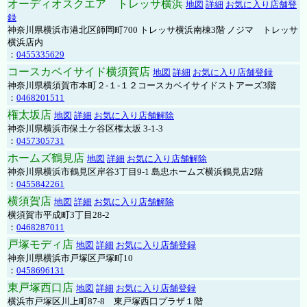
オーディオスクエア トレッサ横浜
地図
詳細
お気に入り店舗登
録
神奈川県横浜市港北区師岡町700 トレッサ横浜南棟3階 ノジマ トレッサ
横浜店内
：
0455335629
コースカベイサイド横須賀店
地図
詳細
お気に入り店舗登録
神奈川県横須賀市本町２-１-１２コースカベイサイドストアーズ3階
：
0468201511
権太坂店
地図
詳細
お気に入り店舗解除
神奈川県横浜市保土ケ谷区権太坂 3-1-3
：
0457305731
ホームズ鶴見店
地図
詳細
お気に入り店舗解除
神奈川県横浜市鶴見区岸谷3丁目9-1 島忠ホームズ横浜鶴見店2階
：
0455842261
横須賀店
地図
詳細
お気に入り店舗解除
横須賀市平成町3丁目28-2
：
0468287011
戸塚モディ店
地図
詳細
お気に入り店舗登録
神奈川県横浜市戸塚区戸塚町10
：
0458696131
東戸塚西口店
地図
詳細
お気に入り店舗登録
横浜市戸塚区川上町87-8 東戸塚西口プラザ１階