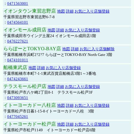
：
0471563001
イオンタウン東習志野店
地図
詳細
お気に入り店舗登録
千葉県習志野市東習志野6-7-8
：
0474564101
イオンモール成田店
地図
詳細
お気に入り店舗登録
千葉県成田市ウイング土屋24 イオンモール成田店1階
：
0476227621
ららぽーとTOKYO-BAY店
地図
詳細
お気に入り店舗解除
千葉県船橋市浜町2?2?7 ららぽーとTOKYO-BAY North Gate 3階
：
0474101011
船橋東武店
地図
詳細
お気に入り店舗登録
千葉県船橋市本町7-1-1東武百貨店船橋店3階1～3番地
：
0474243661
テラスモール松戸店
地図
詳細
お気に入り店舗登録
千葉県松戸市八ケ崎2丁目8-1 テラスモール松戸3F
：
0473093651
イトーヨーカドー八柱店
地図
詳細
お気に入り店舗登録
千葉県松戸市日暮1-15-8イトーヨーカドー八柱 3階
：
0477045261
イトーヨーカドー松戸店
地図
詳細
お気に入り店舗登録
千葉県松戸市松戸1149 イトーヨーカドー松戸店6階