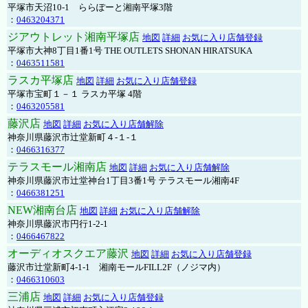
平塚市天沼10-1 ららぽーと湘南平塚3階
：
0463204371
ジアウトレット湘南平塚店
地図
詳細
お気に入り店舗登録
平塚市大神8丁目1番1号 THE OUTLETS SHONAN HIRATSUKA
：
0463511581
ラスカ平塚店
地図
詳細
お気に入り店舗登録
平塚市宝町１－１ ラスカ平塚 4階
：
0463205581
藤沢店
地図
詳細
お気に入り店舗解除
神奈川県藤沢市辻堂新町４-１-１
：
0466316377
テラスモール湘南店
地図
詳細
お気に入り店舗解除
神奈川県藤沢市辻堂神台1丁目3番1号 テラスモール湘南4F
：
0466381251
NEW湘南台店
地図
詳細
お気に入り店舗解除
神奈川県藤沢市円行1-2-1
：
0466467822
オーディオスクエア藤沢
地図
詳細
お気に入り店舗登録
藤沢市辻堂新町4-1-1 湘南モールFILL2F（ノジマ内）
：
0466310603
三浦店
地図
詳細
お気に入り店舗登録