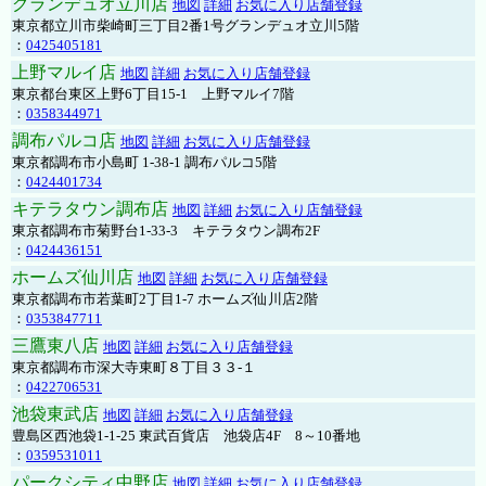
グランデュオ立川店
地図
詳細
お気に入り店舗登録
東京都立川市柴崎町三丁目2番1号グランデュオ立川5階
：
0425405181
上野マルイ店
地図
詳細
お気に入り店舗登録
東京都台東区上野6丁目15-1 上野マルイ7階
：
0358344971
調布パルコ店
地図
詳細
お気に入り店舗登録
東京都調布市小島町 1-38-1 調布パルコ5階
：
0424401734
キテラタウン調布店
地図
詳細
お気に入り店舗登録
東京都調布市菊野台1-33-3 キテラタウン調布2F
：
0424436151
ホームズ仙川店
地図
詳細
お気に入り店舗登録
東京都調布市若葉町2丁目1-7 ホームズ仙川店2階
：
0353847711
三鷹東八店
地図
詳細
お気に入り店舗登録
東京都調布市深大寺東町８丁目３３-１
：
0422706531
池袋東武店
地図
詳細
お気に入り店舗登録
豊島区西池袋1-1-25 東武百貨店 池袋店4F 8～10番地
：
0359531011
パークシティ中野店
地図
詳細
お気に入り店舗登録