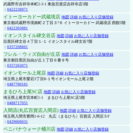
武蔵野市吉祥寺本町2-3-1 東急百貨店吉祥寺店5階
：
0422238971
イトーヨーカドー武蔵境店
地図
詳細
お気に入り店舗登録
東京都武蔵野市境南町２丁目３?６ イトーヨーカドー 武蔵境店 西館5階
：
0422303081
イオンスタイル碑文谷店
地図
詳細
お気に入り店舗登録
目黒区碑文谷４丁目１-１ イオンスタイル碑文谷7階
：
0357208661
フレル・ウィズ自由が丘店
地図
詳細
お気に入り店舗登録
東京都目黒区自由が丘１丁目６番９号
：
0357263071
イオンモール上尾店
地図
詳細
お気に入り店舗登録
埼玉県上尾市愛宕3丁目8-１号イオンモール上尾２階
：
0487790181
まるひろ上尾SC店
地図
詳細
お気に入り店舗登録
埼玉県上尾市宮本町1-1 まるひろ上尾SC店5階
：
0488717051
入間店(丸広百貨店入間店)
地図
詳細
お気に入り店舗登録
埼玉県入間市豊岡1-6-12 丸広（まるひろ）百貨店 入間店５F
：
0429606631
ベニバナウォーク桶川店
地図
詳細
お気に入り店舗登録