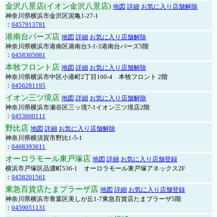
金沢八景店(イオン金沢八景店)
地図
詳細
お気に入り店舗解除
神奈川県横浜市金沢区泥亀1-27-1
：
0457913781
港南台バーズ店
地図
詳細
お気に入り店舗解除
神奈川県横浜市港南区港南台3-1-3港南台バーズ5階
：
0458305081
本牧フロント店
地図
詳細
お気に入り店舗解除
神奈川県横浜市中区小港町2丁目100-4 本牧フロント 2階
：
0456281195
イオン三ツ境店
地図
詳細
お気に入り店舗解除
神奈川県横浜市瀬谷区三ッ境7-1イオン三ツ境店2階
：
0453600111
野比店
地図
詳細
お気に入り店舗解除
神奈川県横須賀市野比1-5-1
：
0468393611
オーロラモール東戸塚店
地図
詳細
お気に入り店舗登録
横浜市戸塚区品濃町536-1 オーロラモール東戸塚アネックス2F
：
0458201561
東急百貨店たまプラーザ店
地図
詳細
お気に入り店舗登録
神奈川県横浜市青葉区美しが丘1-7東急百貨店たまプラーザ5階
：
0459051131