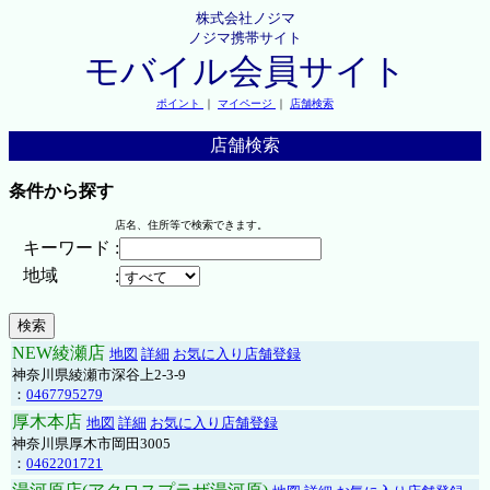
株式会社ノジマ
ノジマ携帯サイト
モバイル会員サイト
ポイント
｜
マイページ
｜
店舗検索
店舗検索
条件から探す
店名、住所等で検索できます。
キーワード
:
地域
:
NEW綾瀬店
地図
詳細
お気に入り店舗登録
神奈川県綾瀬市深谷上2-3-9
：
0467795279
厚木本店
地図
詳細
お気に入り店舗登録
神奈川県厚木市岡田3005
：
0462201721