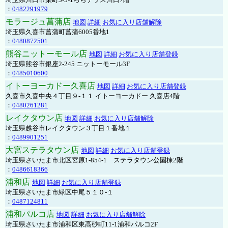
：
0482291979
モラージュ菖蒲店
地図
詳細
お気に入り店舗解除
埼玉県久喜市菖蒲町菖蒲6005番地1
：
0480872501
熊谷ニットーモール店
地図
詳細
お気に入り店舗登録
埼玉県熊谷市銀座2-245 ニットーモール3F
：
0485010600
イトーヨーカドー久喜店
地図
詳細
お気に入り店舗登録
久喜市久喜中央４丁目９-１１ イトーヨーカドー 久喜店4階
：
0480261281
レイクタウン店
地図
詳細
お気に入り店舗解除
埼玉県越谷市レイクタウン３丁目１番地１
：
0489901251
大宮ステラタウン店
地図
詳細
お気に入り店舗登録
埼玉県さいたま市北区宮原1-854-1 ステラタウン公園棟2階
：
0486618366
浦和店
地図
詳細
お気に入り店舗登録
埼玉県さいたま市緑区中尾５１０-１
：
0487124811
浦和パルコ店
地図
詳細
お気に入り店舗解除
埼玉県さいたま市浦和区東高砂町11-1浦和パルコ2F