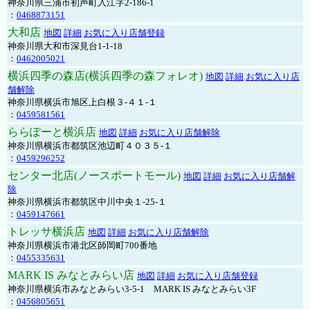
神奈川県三浦市初声町入江字2-186-1
：
0468873151
大和店
地図
詳細
お気に入り店舗登録
神奈川県大和市深見台1-1-18
：
0462005021
横浜四季の森店(横浜四季の森フォレオ)
地図
詳細
お気に入り店
舗解除
神奈川県横浜市旭区上白根３-４１-１
：
0459581561
ららぽーと横浜店
地図
詳細
お気に入り店舗解除
神奈川県横浜市都筑区池辺町４０３５-１
：
0459296252
センター北店(ノースポートモール)
地図
詳細
お気に入り店舗解
除
神奈川県横浜市都筑区中川中央１-25-１
：
0459147661
トレッサ横浜店
地図
詳細
お気に入り店舗解除
神奈川県横浜市港北区師岡町700番地
：
0455335631
MARK IS みなとみらい店
地図
詳細
お気に入り店舗登録
神奈川県横浜市みなとみらい3-5-1 MARK IS みなとみらい3F
：
0456805651