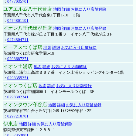
：
0477035701
ユアエルム八千代台店
地図
詳細
お気に入り店舗解除
千葉県八千代市八千代台東1丁目1-10 ３階
：
0474861191
イオン八千代緑が丘店
地図
詳細
お気に入り店舗登録
千葉県八千代市緑が丘２丁目１番３ イオン八千代緑が丘３F
：
0474804711
イーアスつくば店
地図
詳細
お気に入り店舗解除
茨城県つくば市研究学園5-19
：
0298687271
イオン土浦店
地図
詳細
お気に入り店舗解除
茨城県土浦市上高津３６７番 イオン土浦ショッピングセンター1階
：
0298355251
イオンつくば店
地図
詳細
お気に入り店舗登録
茨城県つくば市稲岡66-1 イオンモールつくば 3F
：
0298392241
イオンタウン守谷店
地図
詳細
お気に入り店舗登録
茨城県守谷市百合ヶ丘3丁目249-1ｲｵﾝﾀｳﾝ守谷・2F
：
0297210701
伊東店
地図
詳細
お気に入り店舗解除
静岡県伊東市鎌田１２８８-１
：
0557353001