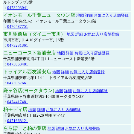
ルトンプラザ3階
：
0473203041
イオンモール千葉ニュータウン店
地図
詳細
お気に入り店舗登録
印西市中央北3-2 イオンモール千葉ニュータウン2階
：
0476487751
市川駅前店（ダイエー市川）
地図
詳細
お気に入り店舗登録
市川市市川1-4-10ダイエー市川 6階
：
0473231361
ニューコースト新浦安店
地図
詳細
お気に入り店舗登録
千葉県浦安市明海4丁目1-1ニューコースト新浦安3階
：
0473063401
トライアル西友浦安店
地図
詳細
お気に入り店舗登録
千葉県浦安市北栄1-14-1 トライアル西友浦安店3F
：
0473057661
鎌ヶ谷店(ヨークタウン)
地図
詳細
お気に入り店舗解除
千葉県鎌ヶ谷東道野辺5-16-38 ヨークタウン2F
：
0474417481
柏モディ店
地図
詳細
お気に入り店舗解除
千葉県柏市柏1丁目2-26 柏モディ4F
：
0471668121
ららぽーと柏の葉店
地図
詳細
お気に入り店舗登録