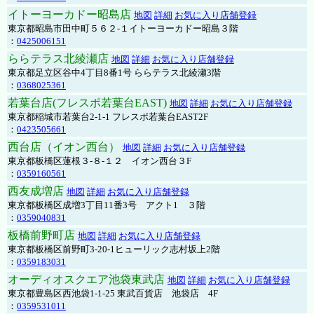
イトーヨーカドー昭島店
地図
詳細
お気に入り店舗登録
東京都昭島市田中町５６２-１イトーヨーカドー昭島３階
：
0425006151
ららテラス北綾瀬店
地図
詳細
お気に入り店舗登録
東京都足立区谷中4丁目8番1号 ららテラス北綾瀬3階
：
0368025361
若葉台店(フレスポ若葉台EAST)
地図
詳細
お気に入り店舗登録
東京都稲城市若葉台2-1-1 フレスポ若葉台EAST2F
：
0423505661
西台店（イオン西台）
地図
詳細
お気に入り店舗登録
東京都板橋区蓮根３-８-１２ イオン西台３F
：
0359160561
西友成増店
地図
詳細
お気に入り店舗登録
東京都板橋区成増3丁目11番3号 アクト1 ３階
：
0359040831
板橋前野町店
地図
詳細
お気に入り店舗登録
東京都板橋区前野町3-20-1ヒューリック志村坂上2階
：
0359183031
オーディオスクエア池袋東武店
地図
詳細
お気に入り店舗登録
東京都豊島区西池袋1-1-25 東武百貨店 池袋店 4F
：
0359531011