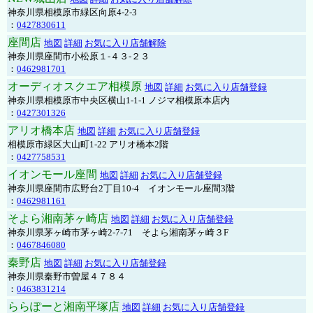
神奈川県相模原市緑区向原4-2-3
：
0427830611
座間店
地図
詳細
お気に入り店舗解除
神奈川県座間市小松原１-４３-２３
：
0462981701
オーディオスクエア相模原
地図
詳細
お気に入り店舗登録
神奈川県相模原市中央区横山1-1-1 ノジマ相模原本店内
：
0427301326
アリオ橋本店
地図
詳細
お気に入り店舗登録
相模原市緑区大山町1-22 アリオ橋本2階
：
0427758531
イオンモール座間
地図
詳細
お気に入り店舗登録
神奈川県座間市広野台2丁目10-4 イオンモール座間3階
：
0462981161
そよら湘南茅ヶ崎店
地図
詳細
お気に入り店舗登録
神奈川県茅ヶ崎市茅ヶ崎2‐7‐71 そよら湘南茅ヶ崎３F
：
0467846080
秦野店
地図
詳細
お気に入り店舗登録
神奈川県秦野市曽屋４７８４
：
0463831214
ららぽーと湘南平塚店
地図
詳細
お気に入り店舗登録