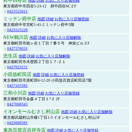
府中四谷店
地図
詳細
お気に入り店舗登録
東京都府中市四谷5-23-12 府中四谷SC２F
：
0423525011
ミッテン府中店
地図
詳細
お気に入り店舗登録
東京都府中市宮町1-41-2 ミッテン府中5階
：
0423525220
NEW鶴川店
地図
詳細
お気に入り店舗解除
東京都町田市能ヶ谷１丁目７番５号 神栄ビル２F
：
0427376031
忠生店
地図
詳細
お気に入り店舗解除
東京都町田市木曽西２丁目１７-２１
：
0427923151
小田急町田店
地図
詳細
お気に入り店舗登録
東京都町田市原町田6-12-20 小田急百貨店町田店7階
：
0427105581
三和小川店
地図
詳細
お気に入り店舗登録
東京都町田市金森４丁目１?２ 2F
：
0427068343
イオンモールむさし村山店
地図
詳細
お気に入り店舗解除
東京都武蔵村山市榎1丁目1-3 イオンモールむさし村山3F
：
0425668581
東急百貨店吉祥寺店
地図
詳細
お気に入り店舗登録