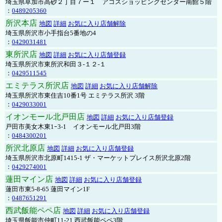
埼玉県草加市高砂２丁目７ー１ アコスショッピングセンター南館５階
：
0489205360
所沢本店
地図
詳細
お気に入り店舗解除
埼玉県所沢市小手指台5番地の4
：
0429031481
東所沢店
地図
詳細
お気に入り店舗登録
埼玉県所沢市東所沢和田３-１２-１
：
0429511545
エミテラス所沢店
地図
詳細
お気に入り店舗解除
埼玉県所沢市東住吉10番1号 エミテラス所沢 3階
：
0429033001
イオンモール北戸田店
地図
詳細
お気に入り店舗登録
戸田市美女木東1ｰ3‐1 イオンモール北戸田3階
：
0484300201
所沢北原店
地図
詳細
お気に入り店舗登録
埼玉県所沢市北原町1415-1 ザ・マーケットプレイス所沢北原2階
：
0429274001
蓮田マイン店
地図
詳細
お気に入り店舗登録
蓮田市東5-8-65 蓮田マイン1F
：
0487651291
西武飯能ペペ店
地図
詳細
お気に入り店舗登録
埼玉県飯能市仲町11-21 西武飯能ペペ3階