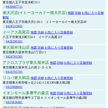
東京都八王子市並木町35-1
：
0426687711
南大沢店(イトーヨーカドー南大沢店)
地図
詳細
お気に入り店舗
解除
東京都八王子市南大沢2-28-1 イトーヨーカドー南大沢店4F
：
0426533681
イーアス高尾店
地図
詳細
お気に入り店舗登録
八王子市東浅川町550-1 イーアス高尾２F
：
0426290301
東久留米滝山店
地図
詳細
お気に入り店舗登録
東京都東久留米市滝山5丁目2-1
：
0424703581
アクロスプラザ東久留米店
地図
詳細
お気に入り店舗登録
東京都東久留米市上の原２-３-１８
：
0424705701
リコパ東大和店
地図
詳細
お気に入り店舗登録
東京都東大和市桜ヶ丘2-142-1 LICOPA東大和2階
：
0425908601
イオンモール多摩平の森店
地図
詳細
お気に入り店舗登録
東京都日野市多摩平２丁目４-１イオンモール多摩平の森2階
：
0425826481