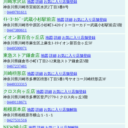
川崎水沢店
地図
詳細
お気に入り店舗登録
神奈川県川崎市宮前区水沢2丁目3番8号
：
0449781611
ｲﾄｰﾖｰｶﾄﾞｰ武蔵小杉駅前店
地図
詳細
お気に入り店舗登録
神奈川県川崎市中原区小杉町3-420イトーヨーカドー武蔵小杉駅前店5階
：
0447380611
イオン新百合ヶ丘店
地図
詳細
お気に入り店舗登録
神奈川県川崎市麻生区上麻生1-19イオン新百合ヶ丘5F
：
0449590071
東急ストア鎌倉店
地図
詳細
お気に入り店舗登録
神奈川県鎌倉市小町1丁目2-12東急ストア鎌倉店5階
：
0467237481
川崎枡形店
地図
詳細
お気に入り店舗登録
神奈川県川崎市多摩区枡形1丁目5番1号ヤオコー川崎枡形店3F
：
0449333315
クロス向ヶ丘店
地図
詳細
お気に入り店舗登録
神奈川県川崎市多摩区登戸2779-1 クロス向ヶ丘3階
：
0449118671
相模原本店
地図
詳細
お気に入り店舗解除
神奈川県相模原市横山１-１-１
：
0427531516
NEW城山店
地図
詳細
お気に入り店舗解除