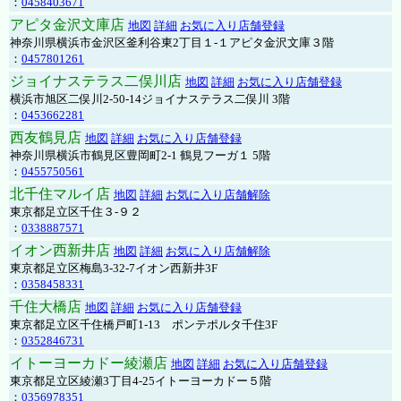
：
0458403671
アピタ金沢文庫店
地図
詳細
お気に入り店舗登録
神奈川県横浜市金沢区釜利谷東2丁目１-１アピタ金沢文庫３階
：
0457801261
ジョイナステラス二俣川店
地図
詳細
お気に入り店舗登録
横浜市旭区二俣川2-50-14ジョイナステラス二俣川 3階
：
0453662281
西友鶴見店
地図
詳細
お気に入り店舗登録
神奈川県横浜市鶴見区豊岡町2-1 鶴見フーガ１ 5階
：
0455750561
北千住マルイ店
地図
詳細
お気に入り店舗解除
東京都足立区千住３-９２
：
0338887571
イオン西新井店
地図
詳細
お気に入り店舗解除
東京都足立区梅島3-32-7イオン西新井3F
：
0358458331
千住大橋店
地図
詳細
お気に入り店舗登録
東京都足立区千住橋戸町1-13 ポンテポルタ千住3F
：
0352846731
イトーヨーカドー綾瀬店
地図
詳細
お気に入り店舗登録
東京都足立区綾瀬3丁目4-25イトーヨーカドー５階
：
0356978351