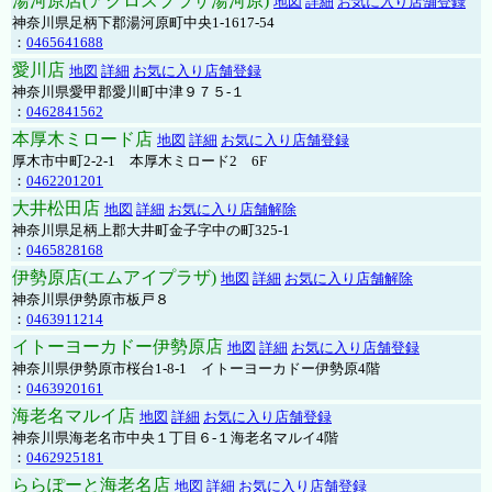
湯河原店(アクロスプラザ湯河原)
地図
詳細
お気に入り店舗登録
神奈川県足柄下郡湯河原町中央1-1617-54
：
0465641688
愛川店
地図
詳細
お気に入り店舗登録
神奈川県愛甲郡愛川町中津９７５-１
：
0462841562
本厚木ミロード店
地図
詳細
お気に入り店舗登録
厚木市中町2-2-1 本厚木ミロード2 6F
：
0462201201
大井松田店
地図
詳細
お気に入り店舗解除
神奈川県足柄上郡大井町金子字中の町325-1
：
0465828168
伊勢原店(エムアイプラザ)
地図
詳細
お気に入り店舗解除
神奈川県伊勢原市板戸８
：
0463911214
イトーヨーカドー伊勢原店
地図
詳細
お気に入り店舗登録
神奈川県伊勢原市桜台1-8-1 イトーヨーカドー伊勢原4階
：
0463920161
海老名マルイ店
地図
詳細
お気に入り店舗登録
神奈川県海老名市中央１丁目６-１海老名マルイ4階
：
0462925181
ららぽーと海老名店
地図
詳細
お気に入り店舗登録