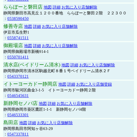
ららぽーと磐田店
地図
詳細
お気に入り店舗解除
静岡県磐田市高見丘１２００番地 ららぽーと磐田２階 ２２３００
：
0538590450
修善寺店
地図
詳細
お気に入り店舗解除
伊豆市瓜生野1
：
0558741511
御殿場店
地図
詳細
お気に入り店舗解除
静岡県御殿場市新橋914-1
：
0550701411
清水店(ベイドリーム清水)
地図
詳細
お気に入り店舗解除
静岡県静岡市清水区駒越北町８番１号ベイドリーム清水２Ｆ
：
0543370121
イトーヨーカドー静岡店
地図
詳細
お気に入り店舗登録
静岡市駿河区曲金3-1-5 イトーヨーカドー静岡２階
：
0546545631
新静岡セノバ店
地図
詳細
お気に入り店舗解除
静岡県静岡市葵区鷹匠1-1-1 新静岡セノバ4階
：
0546533301
島田店
地図
詳細
お気に入り店舗解除
静岡県島田市阿知ヶ谷63-29
：
0547337811