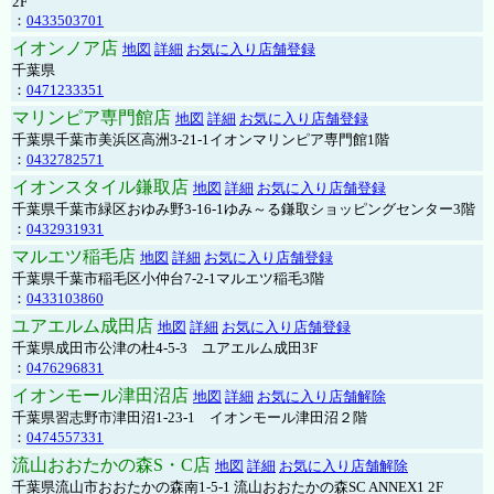
2F
：
0433503701
イオンノア店
地図
詳細
お気に入り店舗登録
千葉県
：
0471233351
マリンピア専門館店
地図
詳細
お気に入り店舗登録
千葉県千葉市美浜区高洲3-21-1イオンマリンピア専門館1階
：
0432782571
イオンスタイル鎌取店
地図
詳細
お気に入り店舗登録
千葉県千葉市緑区おゆみ野3-16-1ゆみ～る鎌取ショッピングセンター3階
：
0432931931
マルエツ稲毛店
地図
詳細
お気に入り店舗登録
千葉県千葉市稲毛区小仲台7-2-1マルエツ稲毛3階
：
0433103860
ユアエルム成田店
地図
詳細
お気に入り店舗登録
千葉県成田市公津の杜4-5-3 ユアエルム成田3F
：
0476296831
イオンモール津田沼店
地図
詳細
お気に入り店舗解除
千葉県習志野市津田沼1-23-1 イオンモール津田沼２階
：
0474557331
流山おおたかの森S・C店
地図
詳細
お気に入り店舗解除
千葉県流山市おおたかの森南1-5-1 流山おおたかの森SC ANNEX1 2F