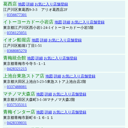
葛西店
地図
詳細
お気に入り店舗登録
江戸川区東葛西9-3-3 アリオ葛西店2F
：
0356677301
イトーヨーカドー小岩店
地図
詳細
お気に入り店舗登録
東京都江戸川区西小岩1-24-1イトーヨーカドー小岩5階
：
0356125051
イオン船堀店
地図
詳細
お気に入り店舗登録
江戸川区船堀1丁目1-51
：
0368085270
青梅統合館
地図
詳細
お気に入り店舗登録
東京都青梅市今寺５-１-１
：
0428321215
上池台東急ストア店
地図
詳細
お気に入り店舗登録
東京都大田区上池台5-23-5東急ストア上池台店2階
：
0337488081
マチノマ大森店
地図
詳細
お気に入り店舗登録
東京都大田区大森町3-1-38マチノマ大森2階
：
0357535311
青梅インター店
地図
詳細
お気に入り店舗登録
東京都青梅市新町６-１６-１１
：
0428339031