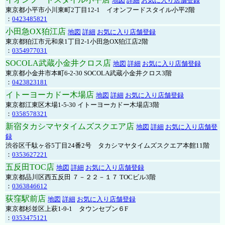
地図
詳細
お気に入り店舗登録
東京都小平市小川東町2丁目12-1 イオンフードスタイル小平2階
：
0423485821
小田急OX狛江店
地図
詳細
お気に入り店舗登録
東京都狛江市元和泉1丁目2-1小田急OX狛江店2階
：
0354977031
SOCOLA武蔵小金井クロス店
地図
詳細
お気に入り店舗登録
東京都小金井市本町6-2-30 SOCOLA武蔵小金井クロス3階
：
0423823181
イトーヨーカドー木場店
地図
詳細
お気に入り店舗登録
東京都江東区木場1-5-30 イトーヨーカドー木場店3階
：
0358578321
新宿タカシマヤタイムズスクエア店
地図
詳細
お気に入り店舗登
録
渋谷区千駄ヶ谷5丁目24番2号 タカシマヤタイムズスクエア本館11階
：
0353627221
五反田TOC店
地図
詳細
お気に入り店舗登録
東京都品川区西五反田 ７－２２－１７ TOCビル3階
：
0363846612
荻窪駅前店
地図
詳細
お気に入り店舗登録
東京都杉並区上萩1-9-1 タウンセブン６F
：
0353475121