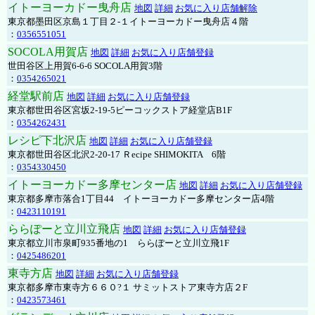
イトーヨーカドー曳舟店
地図
詳細
お気に入り店舗解除
東京都墨田区京島１丁目２-１イトーヨーカドー曳舟店４階
：
0356551051
SOCOLA用賀店
地図
詳細
お気に入り店舗登録
世田谷区上用賀6-6-6 SOCOLA用賀3階
：
0354265021
経堂駅前店
地図
詳細
お気に入り店舗登録
東京都世田谷区宮坂2-19-5ピーコックストア経堂店B1F
：
0354262431
レシピ下北沢店
地図
詳細
お気に入り店舗登録
東京都世田谷区北沢2-20-17 Ｒecipe SHIMOKITA 6階
：
0354330450
イトーヨーカドー多摩センター店
地図
詳細
お気に入り店舗登録
東京都多摩市落合1丁目44 イトーヨーカドー多摩センター店4階
：
0423110191
ららぽーと立川立飛店
地図
詳細
お気に入り店舗登録
東京都立川市泉町935番地の1 ららぽーと立川立飛1F
：
0425486201
東寺方店
地図
詳細
お気に入り店舗登録
東京都多摩市東寺方６６０?１ サミットストア東寺方店２F
：
0423573461