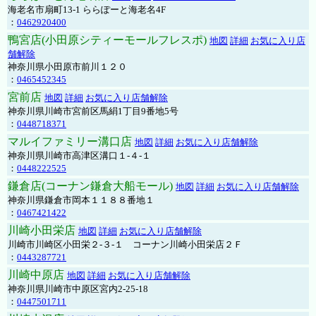
海老名市扇町13-1 ららぽーと海老名4F
：
0462920400
鴨宮店(小田原シティーモールフレスポ)
地図
詳細
お気に入り店
舗解除
神奈川県小田原市前川１２０
：
0465452345
宮前店
地図
詳細
お気に入り店舗解除
神奈川県川崎市宮前区馬絹1丁目9番地5号
：
0448718371
マルイファミリー溝口店
地図
詳細
お気に入り店舗解除
神奈川県川崎市高津区溝口１-４-１
：
0448222525
鎌倉店(コーナン鎌倉大船モール)
地図
詳細
お気に入り店舗解除
神奈川県鎌倉市岡本１１８８番地１
：
0467421422
川崎小田栄店
地図
詳細
お気に入り店舗解除
川崎市川崎区小田栄２‐３‐１ コーナン川崎小田栄店２Ｆ
：
0443287721
川崎中原店
地図
詳細
お気に入り店舗解除
神奈川県川崎市中原区宮内2-25-18
：
0447501711