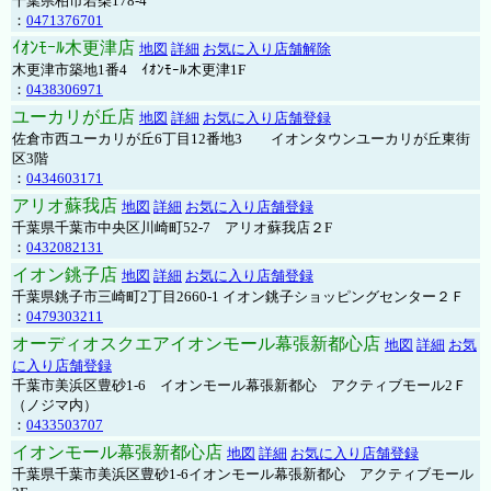
千葉県柏市若柴178-4
：
0471376701
ｲｵﾝﾓｰﾙ木更津店
地図
詳細
お気に入り店舗解除
木更津市築地1番4 ｲｵﾝﾓｰﾙ木更津1F
：
0438306971
ユーカリが丘店
地図
詳細
お気に入り店舗登録
佐倉市西ユーカリが丘6丁目12番地3 イオンタウンユーカリが丘東街
区3階
：
0434603171
アリオ蘇我店
地図
詳細
お気に入り店舗登録
千葉県千葉市中央区川崎町52-7 アリオ蘇我店２F
：
0432082131
イオン銚子店
地図
詳細
お気に入り店舗登録
千葉県銚子市三崎町2丁目2660-1 イオン銚子ショッピングセンター２Ｆ
：
0479303211
オーディオスクエアイオンモール幕張新都心店
地図
詳細
お気
に入り店舗登録
千葉市美浜区豊砂1-6 イオンモール幕張新都心 アクティブモール2Ｆ
（ノジマ内）
：
0433503707
イオンモール幕張新都心店
地図
詳細
お気に入り店舗登録
千葉県千葉市美浜区豊砂1-6イオンモール幕張新都心 アクティブモール