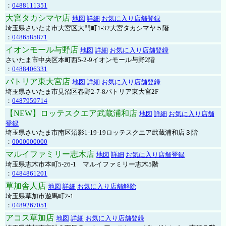
：
0488111351
大宮タカシマヤ店
地図
詳細
お気に入り店舗登録
埼玉県さいたま市大宮区大門町1-32大宮タカシマヤ５階
：
0486585871
イオンモール与野店
地図
詳細
お気に入り店舗登録
さいたま市中央区本町西5-2-9イオンモール与野2階
：
0488406331
パトリア東大宮店
地図
詳細
お気に入り店舗登録
埼玉県さいたま市見沼区春野2-7-8パトリア東大宮2F
：
0487959714
【NEW】ロッテスクエア武蔵浦和店
地図
詳細
お気に入り店舗
登録
埼玉県さいたま市南区沼影1-19-19ロッテスクエア武蔵浦和店３階
：
0000000000
マルイファミリー志木店
地図
詳細
お気に入り店舗登録
埼玉県志木市本町5-26-1 マルイファミリー志木5階
：
0484861201
草加舎人店
地図
詳細
お気に入り店舗解除
埼玉県草加市遊馬町2-1
：
0489267051
アコス草加店
地図
詳細
お気に入り店舗登録