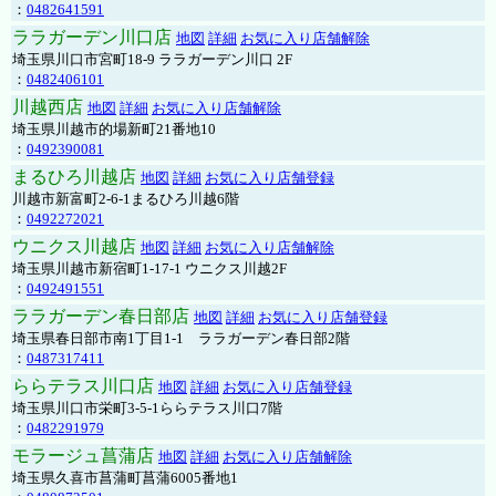
：
0482641591
ララガーデン川口店
地図
詳細
お気に入り店舗解除
埼玉県川口市宮町18-9 ララガーデン川口 2F
：
0482406101
川越西店
地図
詳細
お気に入り店舗解除
埼玉県川越市的場新町21番地10
：
0492390081
まるひろ川越店
地図
詳細
お気に入り店舗登録
川越市新富町2-6-1まるひろ川越6階
：
0492272021
ウニクス川越店
地図
詳細
お気に入り店舗解除
埼玉県川越市新宿町1-17-1 ウニクス川越2F
：
0492491551
ララガーデン春日部店
地図
詳細
お気に入り店舗登録
埼玉県春日部市南1丁目1-1 ララガーデン春日部2階
：
0487317411
ららテラス川口店
地図
詳細
お気に入り店舗登録
埼玉県川口市栄町3-5-1ららテラス川口7階
：
0482291979
モラージュ菖蒲店
地図
詳細
お気に入り店舗解除
埼玉県久喜市菖蒲町菖蒲6005番地1