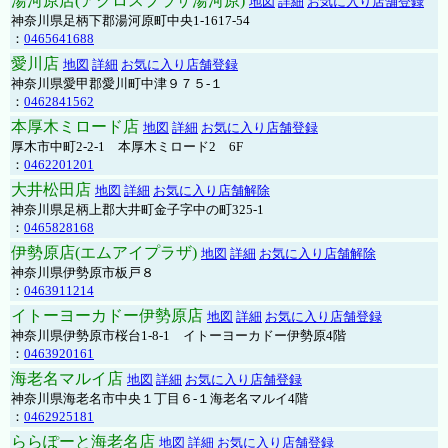
湯河原店(アクロスプラザ湯河原)
地図
詳細
お気に入り店舗登録
神奈川県足柄下郡湯河原町中央1-1617-54
：
0465641688
愛川店
地図
詳細
お気に入り店舗登録
神奈川県愛甲郡愛川町中津９７５-１
：
0462841562
本厚木ミロード店
地図
詳細
お気に入り店舗登録
厚木市中町2-2-1 本厚木ミロード2 6F
：
0462201201
大井松田店
地図
詳細
お気に入り店舗解除
神奈川県足柄上郡大井町金子字中の町325-1
：
0465828168
伊勢原店(エムアイプラザ)
地図
詳細
お気に入り店舗解除
神奈川県伊勢原市板戸８
：
0463911214
イトーヨーカドー伊勢原店
地図
詳細
お気に入り店舗登録
神奈川県伊勢原市桜台1-8-1 イトーヨーカドー伊勢原4階
：
0463920161
海老名マルイ店
地図
詳細
お気に入り店舗登録
神奈川県海老名市中央１丁目６-１海老名マルイ4階
：
0462925181
ららぽーと海老名店
地図
詳細
お気に入り店舗登録