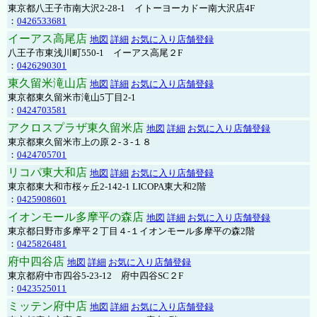
東京都八王子市南大沢2-28-1 イトーヨーカドー南大沢店4F
：
0426533681
イーアス高尾店
地図
詳細
お気に入り店舗登録
八王子市東浅川町550-1 イーアス高尾２F
：
0426290301
東久留米滝山店
地図
詳細
お気に入り店舗登録
東京都東久留米市滝山5丁目2-1
：
0424703581
アクロスプラザ東久留米店
地図
詳細
お気に入り店舗登録
東京都東久留米市上の原２-３-１８
：
0424705701
リコパ東大和店
地図
詳細
お気に入り店舗登録
東京都東大和市桜ヶ丘2-142-1 LICOPA東大和2階
：
0425908601
イオンモール多摩平の森店
地図
詳細
お気に入り店舗登録
東京都日野市多摩平２丁目４-１イオンモール多摩平の森2階
：
0425826481
府中四谷店
地図
詳細
お気に入り店舗登録
東京都府中市四谷5-23-12 府中四谷SC２F
：
0423525011
ミッテン府中店
地図
詳細
お気に入り店舗登録