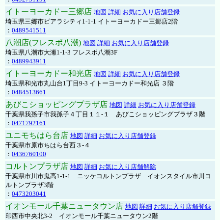
イトーヨーカドー三郷店
地図
詳細
お気に入り店舗登録
埼玉県三郷市ピアラシティ1-1-1 イトーヨーカドー三郷店2階
：
0489541511
八潮店(フレスポ八潮)
地図
詳細
お気に入り店舗登録
埼玉県八潮市大瀬1-1-3 フレスポ八潮3F
：
0489943911
イトーヨーカドー和光店
地図
詳細
お気に入り店舗登録
埼玉県和光市丸山台1丁目9-3 イトーヨーカドー和光店 ３階
：
0484513661
あびこショッピングプラザ店
地図
詳細
お気に入り店舗登録
千葉県我孫子市我孫子４丁目１１-１ あびこショッピングプラザ３階
：
0471792161
ユニモちはら台店
地図
詳細
お気に入り店舗登録
千葉県市原市ちはら台西３-４
：
0436760100
コルトンプラザ店
地図
詳細
お気に入り店舗解除
千葉県市川市鬼高1-1-1 ニッケコルトンプラザ イオンスタイル市川コ
ルトンプラザ3階
：
0473203041
イオンモール千葉ニュータウン店
地図
詳細
お気に入り店舗登録
印西市中央北3-2 イオンモール千葉ニュータウン2階