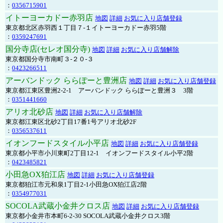
：
0356715901
イトーヨーカドー赤羽店
地図
詳細
お気に入り店舗登録
東京都北区赤羽西１丁目７-１イトーヨーカドー赤羽5階
：
0359247691
国分寺店(セレオ国分寺)
地図
詳細
お気に入り店舗解除
東京都国分寺市南町３-２０-３
：
0423266511
アーバンドック ららぽーと豊洲店
地図
詳細
お気に入り店舗登録
東京都江東区豊洲2-2-1 アーバンドック ららぽーと豊洲３ 3階
：
0351441660
アリオ北砂店
地図
詳細
お気に入り店舗解除
東京都江東区北砂2丁目17番1号アリオ北砂2F
：
0356537611
イオンフードスタイル小平店
地図
詳細
お気に入り店舗登録
東京都小平市小川東町2丁目12-1 イオンフードスタイル小平2階
：
0423485821
小田急OX狛江店
地図
詳細
お気に入り店舗登録
東京都狛江市元和泉1丁目2-1小田急OX狛江店2階
：
0354977031
SOCOLA武蔵小金井クロス店
地図
詳細
お気に入り店舗登録
東京都小金井市本町6-2-30 SOCOLA武蔵小金井クロス3階