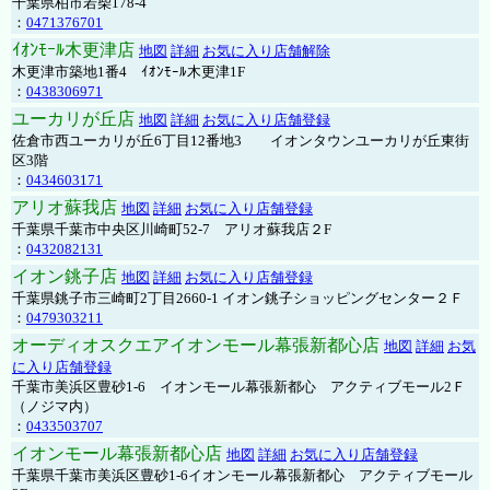
千葉県柏市若柴178-4
：
0471376701
ｲｵﾝﾓｰﾙ木更津店
地図
詳細
お気に入り店舗解除
木更津市築地1番4 ｲｵﾝﾓｰﾙ木更津1F
：
0438306971
ユーカリが丘店
地図
詳細
お気に入り店舗登録
佐倉市西ユーカリが丘6丁目12番地3 イオンタウンユーカリが丘東街
区3階
：
0434603171
アリオ蘇我店
地図
詳細
お気に入り店舗登録
千葉県千葉市中央区川崎町52-7 アリオ蘇我店２F
：
0432082131
イオン銚子店
地図
詳細
お気に入り店舗登録
千葉県銚子市三崎町2丁目2660-1 イオン銚子ショッピングセンター２Ｆ
：
0479303211
オーディオスクエアイオンモール幕張新都心店
地図
詳細
お気
に入り店舗登録
千葉市美浜区豊砂1-6 イオンモール幕張新都心 アクティブモール2Ｆ
（ノジマ内）
：
0433503707
イオンモール幕張新都心店
地図
詳細
お気に入り店舗登録
千葉県千葉市美浜区豊砂1-6イオンモール幕張新都心 アクティブモール