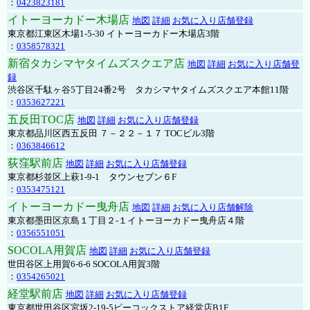
：
0423823181
イトーヨーカドー木場店
地図
詳細
お気に入り店舗登録
東京都江東区木場1-5-30 イトーヨーカドー木場店3階
：
0358578321
新宿タカシマヤタイムズスクエア店
地図
詳細
お気に入り店舗登
録
渋谷区千駄ヶ谷5丁目24番2号 タカシマヤタイムズスクエア本館11階
：
0353627221
五反田TOC店
地図
詳細
お気に入り店舗登録
東京都品川区西五反田 ７－２２－１７ TOCビル3階
：
0363846612
荻窪駅前店
地図
詳細
お気に入り店舗登録
東京都杉並区上萩1-9-1 タウンセブン６F
：
0353475121
イトーヨーカドー曳舟店
地図
詳細
お気に入り店舗解除
東京都墨田区京島１丁目２-１イトーヨーカドー曳舟店４階
：
0356551051
SOCOLA用賀店
地図
詳細
お気に入り店舗登録
世田谷区上用賀6-6-6 SOCOLA用賀3階
：
0354265021
経堂駅前店
地図
詳細
お気に入り店舗登録
東京都世田谷区宮坂2-19-5ピーコックストア経堂店B1F