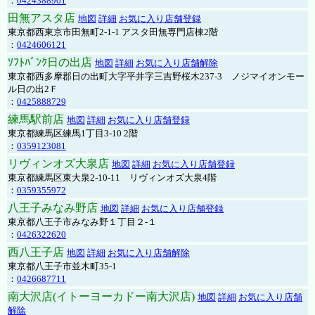
：
0424388901
田無アスタ店
地図
詳細
お気に入り店舗登録
東京都西東京市田無町2-1-1 アスタ田無専門店棟2階
：
0424606121
ｿﾌﾄﾊﾞﾝｸ日の出店
地図
詳細
お気に入り店舗解除
東京都西多摩郡日の出町大字平井字三吉野桜木237-3 ノジマイオンモー
ル日の出2Ｆ
：
0425888729
練馬駅前店
地図
詳細
お気に入り店舗登録
東京都練馬区練馬1丁目3-10 2階
：
0359123081
リヴィンオズ大泉店
地図
詳細
お気に入り店舗登録
東京都練馬区東大泉2-10-11 リヴィンオズ大泉4階
：
0359355972
八王子みなみ野店
地図
詳細
お気に入り店舗登録
東京都八王子市みなみ野１丁目２-１
：
0426322620
西八王子店
地図
詳細
お気に入り店舗解除
東京都八王子市並木町35-1
：
0426687711
南大沢店(イトーヨーカドー南大沢店)
地図
詳細
お気に入り店舗
解除