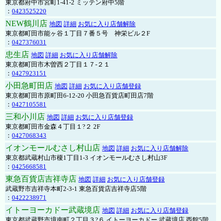
東京都府中市宮町1-41-2 ミッテン府中5階
：
0423525220
NEW鶴川店
地図
詳細
お気に入り店舗解除
東京都町田市能ヶ谷１丁目７番５号 神栄ビル２F
：
0427376031
忠生店
地図
詳細
お気に入り店舗解除
東京都町田市木曽西２丁目１７-２１
：
0427923151
小田急町田店
地図
詳細
お気に入り店舗登録
東京都町田市原町田6-12-20 小田急百貨店町田店7階
：
0427105581
三和小川店
地図
詳細
お気に入り店舗登録
東京都町田市金森４丁目１?２ 2F
：
0427068343
イオンモールむさし村山店
地図
詳細
お気に入り店舗解除
東京都武蔵村山市榎1丁目1-3 イオンモールむさし村山3F
：
0425668581
東急百貨店吉祥寺店
地図
詳細
お気に入り店舗登録
武蔵野市吉祥寺本町2-3-1 東急百貨店吉祥寺店5階
：
0422238971
イトーヨーカドー武蔵境店
地図
詳細
お気に入り店舗登録
東京都武蔵野市境南町２丁目３?６ イトーヨーカドー 武蔵境店 西館5階