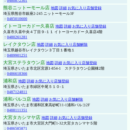
：
0480872501
熊谷ニットーモール店
地図
詳細
お気に入り店舗登録
埼玉県熊谷市銀座2-245 ニットーモール3F
：
0485010600
イトーヨーカドー久喜店
地図
詳細
お気に入り店舗登録
久喜市久喜中央４丁目９-１１ イトーヨーカドー 久喜店4階
：
0480261281
レイクタウン店
地図
詳細
お気に入り店舗解除
埼玉県越谷市レイクタウン３丁目１番地１
：
0489901251
大宮ステラタウン店
地図
詳細
お気に入り店舗登録
埼玉県さいたま市北区宮原1-854-1 ステラタウン公園棟2階
：
0486618366
浦和店
地図
詳細
お気に入り店舗登録
埼玉県さいたま市緑区中尾５１０-１
：
0487124811
浦和パルコ店
地図
詳細
お気に入り店舗解除
埼玉県さいたま市浦和区東高砂町11-1浦和パルコ2F
：
0488111351
大宮タカシマヤ店
地図
詳細
お気に入り店舗登録
埼玉県さいたま市大宮区大門町1-32大宮タカシマヤ５階
：
0486585871