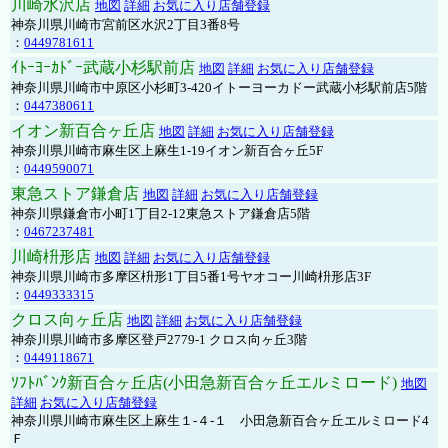
川崎水沢店
地図
詳細
お気に入り店舗登録
神奈川県川崎市宮前区水沢2丁目3番8号
：
0449781611
ｲﾄｰﾖｰｶﾄﾞｰ武蔵小杉駅前店
地図
詳細
お気に入り店舗登録
神奈川県川崎市中原区小杉町3-420イトーヨーカドー武蔵小杉駅前店5階
：
0447380611
イオン新百合ヶ丘店
地図
詳細
お気に入り店舗登録
神奈川県川崎市麻生区上麻生1-19イオン新百合ヶ丘5F
：
0449590071
東急ストア鎌倉店
地図
詳細
お気に入り店舗登録
神奈川県鎌倉市小町1丁目2-12東急ストア鎌倉店5階
：
0467237481
川崎枡形店
地図
詳細
お気に入り店舗登録
神奈川県川崎市多摩区枡形1丁目5番1号ヤオコー川崎枡形店3F
：
0449333315
クロス向ヶ丘店
地図
詳細
お気に入り店舗登録
神奈川県川崎市多摩区登戸2779-1 クロス向ヶ丘3階
：
0449118671
ｿﾌﾄﾊﾞﾝｸ新百合ヶ丘店(小田急新百合ヶ丘エルミロード)
地図
詳細
お気に入り店舗登録
神奈川県川崎市麻生区上麻生１-４-１ 小田急新百合ヶ丘エルミロード4
Ｆ