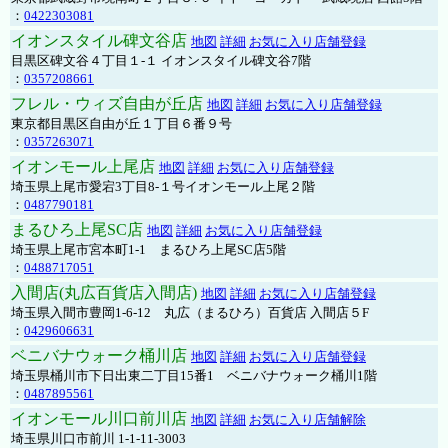
：
0422303081
イオンスタイル碑文谷店
地図
詳細
お気に入り店舗登録
目黒区碑文谷４丁目１-１ イオンスタイル碑文谷7階
：
0357208661
フレル・ウィズ自由が丘店
地図
詳細
お気に入り店舗登録
東京都目黒区自由が丘１丁目６番９号
：
0357263071
イオンモール上尾店
地図
詳細
お気に入り店舗登録
埼玉県上尾市愛宕3丁目8-１号イオンモール上尾２階
：
0487790181
まるひろ上尾SC店
地図
詳細
お気に入り店舗登録
埼玉県上尾市宮本町1-1 まるひろ上尾SC店5階
：
0488717051
入間店(丸広百貨店入間店)
地図
詳細
お気に入り店舗登録
埼玉県入間市豊岡1-6-12 丸広（まるひろ）百貨店 入間店５F
：
0429606631
ベニバナウォーク桶川店
地図
詳細
お気に入り店舗登録
埼玉県桶川市下日出東二丁目15番1 ベニバナウォーク桶川1階
：
0487895561
イオンモール川口前川店
地図
詳細
お気に入り店舗解除
埼玉県川口市前川 1-1-11-3003