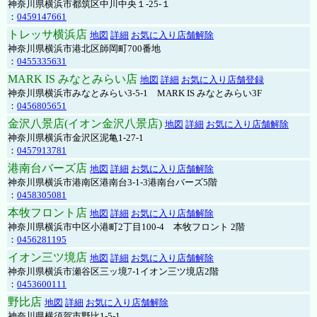
神奈川県横浜市都筑区中川中央１-25-１
：
0459147661
トレッサ横浜店
地図
詳細
お気に入り店舗解除
神奈川県横浜市港北区師岡町700番地
：
0455335631
MARK IS みなとみらい店
地図
詳細
お気に入り店舗登録
神奈川県横浜市みなとみらい3-5-1 MARK IS みなとみらい3F
：
0456805651
金沢八景店(イオン金沢八景店)
地図
詳細
お気に入り店舗解除
神奈川県横浜市金沢区泥亀1-27-1
：
0457913781
港南台バーズ店
地図
詳細
お気に入り店舗解除
神奈川県横浜市港南区港南台3-1-3港南台バーズ5階
：
0458305081
本牧フロント店
地図
詳細
お気に入り店舗解除
神奈川県横浜市中区小港町2丁目100-4 本牧フロント 2階
：
0456281195
イオン三ツ境店
地図
詳細
お気に入り店舗解除
神奈川県横浜市瀬谷区三ッ境7-1イオン三ツ境店2階
：
0453600111
野比店
地図
詳細
お気に入り店舗解除
神奈川県横須賀市野比1-5-1