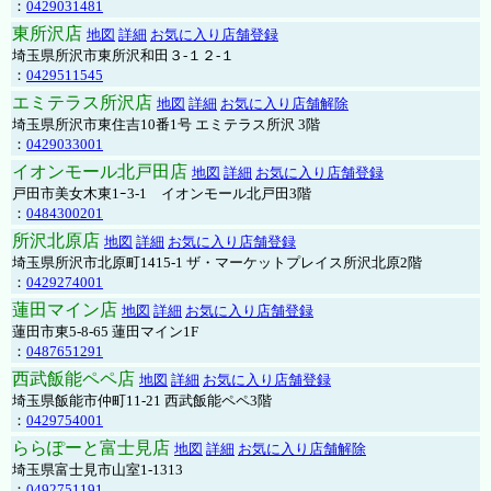
：
0429031481
東所沢店
地図
詳細
お気に入り店舗登録
埼玉県所沢市東所沢和田３-１２-１
：
0429511545
エミテラス所沢店
地図
詳細
お気に入り店舗解除
埼玉県所沢市東住吉10番1号 エミテラス所沢 3階
：
0429033001
イオンモール北戸田店
地図
詳細
お気に入り店舗登録
戸田市美女木東1ｰ3‐1 イオンモール北戸田3階
：
0484300201
所沢北原店
地図
詳細
お気に入り店舗登録
埼玉県所沢市北原町1415-1 ザ・マーケットプレイス所沢北原2階
：
0429274001
蓮田マイン店
地図
詳細
お気に入り店舗登録
蓮田市東5-8-65 蓮田マイン1F
：
0487651291
西武飯能ペペ店
地図
詳細
お気に入り店舗登録
埼玉県飯能市仲町11-21 西武飯能ペペ3階
：
0429754001
ららぽーと富士見店
地図
詳細
お気に入り店舗解除
埼玉県富士見市山室1-1313
：
0492751191