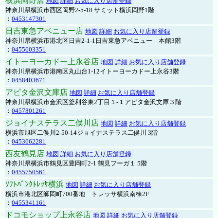
横浜岡野店
地図
詳細
お気に入り店舗登録
神奈川県横浜市西区岡野2-5-18 サミット横浜岡野1階
：
0453147301
日吉東急アベニュー店
地図
詳細
お気に入り店舗登録
神奈川県横浜市港北区日吉2-1-1日吉東急アベニュー 本館3階
：
0455603351
イトーヨーカドー上永谷店
地図
詳細
お気に入り店舗登録
神奈川県横浜市港南区丸山台1-12イトーヨーカドー上永谷3階
：
0458403671
アピタ金沢文庫店
地図
詳細
お気に入り店舗登録
神奈川県横浜市金沢区釜利谷東2丁目１-１アピタ金沢文庫３階
：
0457801261
ジョイナステラス二俣川店
地図
詳細
お気に入り店舗登録
横浜市旭区二俣川2-50-14ジョイナステラス二俣川 3階
：
0453662281
西友鶴見店
地図
詳細
お気に入り店舗登録
神奈川県横浜市鶴見区豊岡町2-1 鶴見フーガ１ 5階
：
0455750561
ｿﾌﾄﾊﾞﾝｸﾄﾚｯｻ横浜
地図
詳細
お気に入り店舗登録
横浜市港北区師岡町700番地 トレッサ横浜南棟2F
：
0455341161
ドコモショップ上永谷店
地図
詳細
お気に入り店舗登録