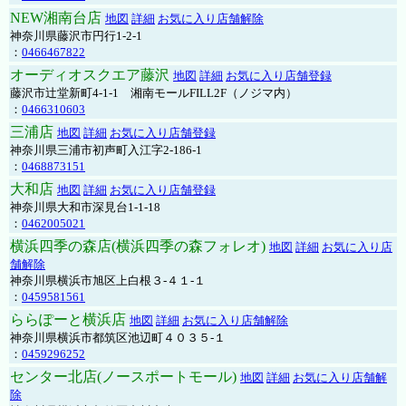
NEW湘南台店
地図
詳細
お気に入り店舗解除
神奈川県藤沢市円行1-2-1
：
0466467822
オーディオスクエア藤沢
地図
詳細
お気に入り店舗登録
藤沢市辻堂新町4-1-1 湘南モールFILL2F（ノジマ内）
：
0466310603
三浦店
地図
詳細
お気に入り店舗登録
神奈川県三浦市初声町入江字2-186-1
：
0468873151
大和店
地図
詳細
お気に入り店舗登録
神奈川県大和市深見台1-1-18
：
0462005021
横浜四季の森店(横浜四季の森フォレオ)
地図
詳細
お気に入り店
舗解除
神奈川県横浜市旭区上白根３-４１-１
：
0459581561
ららぽーと横浜店
地図
詳細
お気に入り店舗解除
神奈川県横浜市都筑区池辺町４０３５-１
：
0459296252
センター北店(ノースポートモール)
地図
詳細
お気に入り店舗解
除