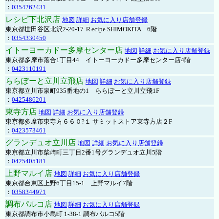
：
0354262431
レシピ下北沢店
地図
詳細
お気に入り店舗登録
東京都世田谷区北沢2-20-17 Ｒecipe SHIMOKITA 6階
：
0354330450
イトーヨーカドー多摩センター店
地図
詳細
お気に入り店舗登録
東京都多摩市落合1丁目44 イトーヨーカドー多摩センター店4階
：
0423110191
ららぽーと立川立飛店
地図
詳細
お気に入り店舗登録
東京都立川市泉町935番地の1 ららぽーと立川立飛1F
：
0425486201
東寺方店
地図
詳細
お気に入り店舗登録
東京都多摩市東寺方６６０?１ サミットストア東寺方店２F
：
0423573461
グランデュオ立川店
地図
詳細
お気に入り店舗登録
東京都立川市柴崎町三丁目2番1号グランデュオ立川5階
：
0425405181
上野マルイ店
地図
詳細
お気に入り店舗登録
東京都台東区上野6丁目15-1 上野マルイ7階
：
0358344971
調布パルコ店
地図
詳細
お気に入り店舗登録
東京都調布市小島町 1-38-1 調布パルコ5階