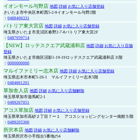
イオンモール与野店
地図
詳細
お気に入り店舗登録
さいたま市中央区本町西5-2-9イオンモール与野2階
：
0488406331
パトリア東大宮店
地図
詳細
お気に入り店舗登録
埼玉県さいたま市見沼区春野2-7-8パトリア東大宮2F
：
0487959714
【NEW】ロッテスクエア武蔵浦和店
地図
詳細
お気に入り店舗
登録
埼玉県さいたま市南区沼影1-19-19ロッテスクエア武蔵浦和店３階
：
0000000000
マルイファミリー志木店
地図
詳細
お気に入り店舗登録
埼玉県志木市本町5-26-1 マルイファミリー志木5階
：
0484861201
草加舎人店
地図
詳細
お気に入り店舗解除
埼玉県草加市遊馬町2-1
：
0489267051
アコス草加店
地図
詳細
お気に入り店舗登録
埼玉県草加市高砂２丁目７ー１ アコスショッピングセンター南館５階
：
0489205360
所沢本店
地図
詳細
お気に入り店舗解除
埼玉県所沢市小手指台5番地の4