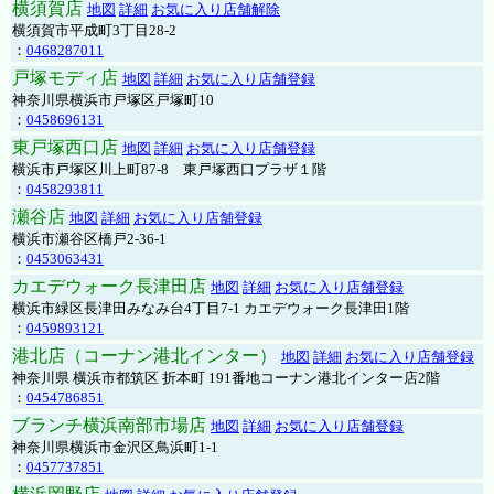
横須賀店
地図
詳細
お気に入り店舗解除
横須賀市平成町3丁目28-2
：
0468287011
戸塚モディ店
地図
詳細
お気に入り店舗登録
神奈川県横浜市戸塚区戸塚町10
：
0458696131
東戸塚西口店
地図
詳細
お気に入り店舗登録
横浜市戸塚区川上町87-8 東戸塚西口プラザ１階
：
0458293811
瀬谷店
地図
詳細
お気に入り店舗登録
横浜市瀬谷区橋戸2-36-1
：
0453063431
カエデウォーク長津田店
地図
詳細
お気に入り店舗登録
横浜市緑区長津田みなみ台4丁目7-1 カエデウォーク長津田1階
：
0459893121
港北店（コーナン港北インター）
地図
詳細
お気に入り店舗登録
神奈川県 横浜市都筑区 折本町 191番地コーナン港北インター店2階
：
0454786851
ブランチ横浜南部市場店
地図
詳細
お気に入り店舗登録
神奈川県横浜市金沢区鳥浜町1-1
：
0457737851