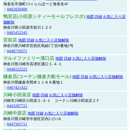
海老名市扇町13-1 ららぽーと海老名4F
：
0462920400
鴨宮店(小田原シティーモールフレスポ)
地図
詳細
お気に入り店
舗解除
神奈川県小田原市前川１２０
：
0465452345
宮前店
地図
詳細
お気に入り店舗解除
神奈川県川崎市宮前区馬絹1丁目9番地5号
：
0448718371
マルイファミリー溝口店
地図
詳細
お気に入り店舗解除
神奈川県川崎市高津区溝口１-４-１
：
0448222525
鎌倉店(コーナン鎌倉大船モール)
地図
詳細
お気に入り店舗解除
神奈川県鎌倉市岡本１１８８番地１
：
0467421422
川崎小田栄店
地図
詳細
お気に入り店舗解除
川崎市川崎区小田栄２‐３‐１ コーナン川崎小田栄店２Ｆ
：
0443287721
川崎中原店
地図
詳細
お気に入り店舗解除
神奈川県川崎市中原区宮内2-25-18
：
0447501711