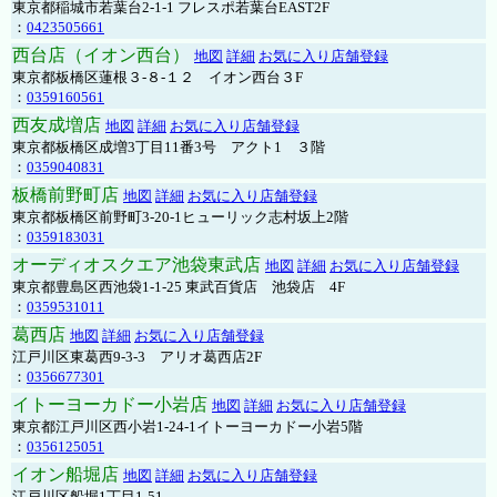
東京都稲城市若葉台2-1-1 フレスポ若葉台EAST2F
：
0423505661
西台店（イオン西台）
地図
詳細
お気に入り店舗登録
東京都板橋区蓮根３-８-１２ イオン西台３F
：
0359160561
西友成増店
地図
詳細
お気に入り店舗登録
東京都板橋区成増3丁目11番3号 アクト1 ３階
：
0359040831
板橋前野町店
地図
詳細
お気に入り店舗登録
東京都板橋区前野町3-20-1ヒューリック志村坂上2階
：
0359183031
オーディオスクエア池袋東武店
地図
詳細
お気に入り店舗登録
東京都豊島区西池袋1-1-25 東武百貨店 池袋店 4F
：
0359531011
葛西店
地図
詳細
お気に入り店舗登録
江戸川区東葛西9-3-3 アリオ葛西店2F
：
0356677301
イトーヨーカドー小岩店
地図
詳細
お気に入り店舗登録
東京都江戸川区西小岩1-24-1イトーヨーカドー小岩5階
：
0356125051
イオン船堀店
地図
詳細
お気に入り店舗登録
江戸川区船堀1丁目1-51