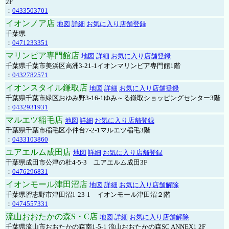
2F
：
0433503701
イオンノア店
地図
詳細
お気に入り店舗登録
千葉県
：
0471233351
マリンピア専門館店
地図
詳細
お気に入り店舗登録
千葉県千葉市美浜区高洲3-21-1イオンマリンピア専門館1階
：
0432782571
イオンスタイル鎌取店
地図
詳細
お気に入り店舗登録
千葉県千葉市緑区おゆみ野3-16-1ゆみ～る鎌取ショッピングセンター3階
：
0432931931
マルエツ稲毛店
地図
詳細
お気に入り店舗登録
千葉県千葉市稲毛区小仲台7-2-1マルエツ稲毛3階
：
0433103860
ユアエルム成田店
地図
詳細
お気に入り店舗登録
千葉県成田市公津の杜4-5-3 ユアエルム成田3F
：
0476296831
イオンモール津田沼店
地図
詳細
お気に入り店舗解除
千葉県習志野市津田沼1-23-1 イオンモール津田沼２階
：
0474557331
流山おおたかの森S・C店
地図
詳細
お気に入り店舗解除
千葉県流山市おおたかの森南1-5-1 流山おおたかの森SC ANNEX1 2F