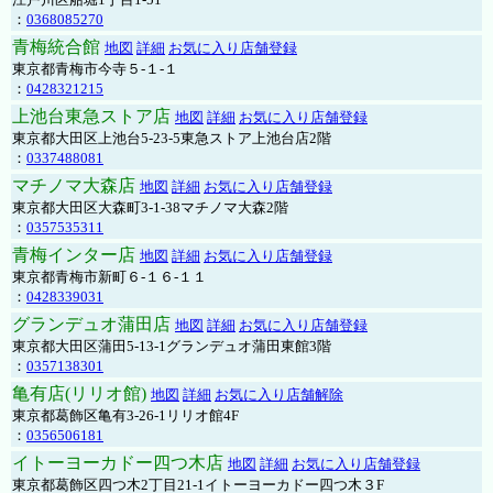
：
0368085270
青梅統合館
地図
詳細
お気に入り店舗登録
東京都青梅市今寺５-１-１
：
0428321215
上池台東急ストア店
地図
詳細
お気に入り店舗登録
東京都大田区上池台5-23-5東急ストア上池台店2階
：
0337488081
マチノマ大森店
地図
詳細
お気に入り店舗登録
東京都大田区大森町3-1-38マチノマ大森2階
：
0357535311
青梅インター店
地図
詳細
お気に入り店舗登録
東京都青梅市新町６-１６-１１
：
0428339031
グランデュオ蒲田店
地図
詳細
お気に入り店舗登録
東京都大田区蒲田5-13-1グランデュオ蒲田東館3階
：
0357138301
亀有店(リリオ館)
地図
詳細
お気に入り店舗解除
東京都葛飾区亀有3-26-1リリオ館4F
：
0356506181
イトーヨーカドー四つ木店
地図
詳細
お気に入り店舗登録
東京都葛飾区四つ木2丁目21-1イトーヨーカドー四つ木３F