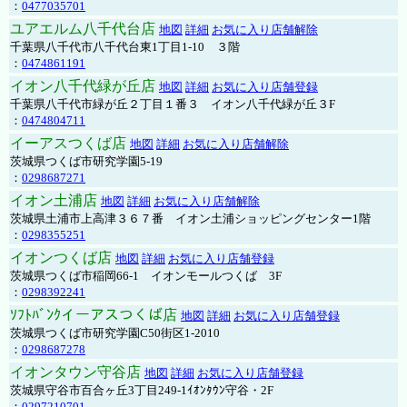
：
0477035701
ユアエルム八千代台店
地図
詳細
お気に入り店舗解除
千葉県八千代市八千代台東1丁目1-10 ３階
：
0474861191
イオン八千代緑が丘店
地図
詳細
お気に入り店舗登録
千葉県八千代市緑が丘２丁目１番３ イオン八千代緑が丘３F
：
0474804711
イーアスつくば店
地図
詳細
お気に入り店舗解除
茨城県つくば市研究学園5-19
：
0298687271
イオン土浦店
地図
詳細
お気に入り店舗解除
茨城県土浦市上高津３６７番 イオン土浦ショッピングセンター1階
：
0298355251
イオンつくば店
地図
詳細
お気に入り店舗登録
茨城県つくば市稲岡66-1 イオンモールつくば 3F
：
0298392241
ｿﾌﾄﾊﾞﾝｸイーアスつくば店
地図
詳細
お気に入り店舗登録
茨城県つくば市研究学園C50街区1-2010
：
0298687278
イオンタウン守谷店
地図
詳細
お気に入り店舗登録
茨城県守谷市百合ヶ丘3丁目249-1ｲｵﾝﾀｳﾝ守谷・2F
：
0297210701