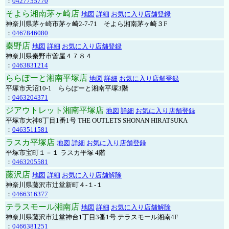
：
0427755770
そよら湘南茅ヶ崎店
地図
詳細
お気に入り店舗登録
神奈川県茅ヶ崎市茅ヶ崎2‐7‐71 そよら湘南茅ヶ崎３F
：
0467846080
秦野店
地図
詳細
お気に入り店舗登録
神奈川県秦野市曽屋４７８４
：
0463831214
ららぽーと湘南平塚店
地図
詳細
お気に入り店舗登録
平塚市天沼10-1 ららぽーと湘南平塚3階
：
0463204371
ジアウトレット湘南平塚店
地図
詳細
お気に入り店舗登録
平塚市大神8丁目1番1号 THE OUTLETS SHONAN HIRATSUKA
：
0463511581
ラスカ平塚店
地図
詳細
お気に入り店舗登録
平塚市宝町１－１ ラスカ平塚 4階
：
0463205581
藤沢店
地図
詳細
お気に入り店舗解除
神奈川県藤沢市辻堂新町４-１-１
：
0466316377
テラスモール湘南店
地図
詳細
お気に入り店舗解除
神奈川県藤沢市辻堂神台1丁目3番1号 テラスモール湘南4F
：
0466381251