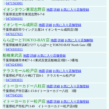
：
0471563001
イオンタウン東習志野店
地図
詳細
お気に入り店舗登録
千葉県習志野市東習志野6-7-8
：
0474564101
イオンモール成田店
地図
詳細
お気に入り店舗登録
千葉県成田市ウイング土屋24 イオンモール成田店1階
：
0476227621
ららぽーとTOKYO-BAY店
地図
詳細
お気に入り店舗解除
千葉県船橋市浜町2?2?7 ららぽーとTOKYO-BAY North Gate 3階
：
0474101011
船橋東武店
地図
詳細
お気に入り店舗登録
千葉県船橋市本町7-1-1東武百貨店船橋店3階1～3番地
：
0474243661
テラスモール松戸店
地図
詳細
お気に入り店舗登録
千葉県松戸市八ケ崎2丁目8-1 テラスモール松戸3F
：
0473093651
イトーヨーカドー八柱店
地図
詳細
お気に入り店舗登録
千葉県松戸市日暮1-15-8イトーヨーカドー八柱 3階
：
0477045261
イトーヨーカドー松戸店
地図
詳細
お気に入り店舗登録
千葉県松戸市松戸1149 イトーヨーカドー松戸店6階