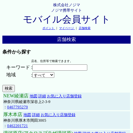
株式会社ノジマ
ノジマ携帯サイト
モバイル会員サイト
ポイント
｜
マイページ
｜
店舗検索
店舗検索
条件から探す
店名、住所等で検索できます。
キーワード
:
地域
:
NEW綾瀬店
地図
詳細
お気に入り店舗登録
神奈川県綾瀬市深谷上2-3-9
：
0467795279
厚木本店
地図
詳細
お気に入り店舗登録
神奈川県厚木市岡田3005
：
0462201721