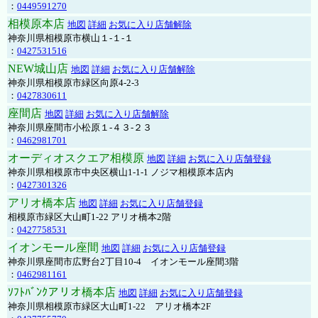
：
0449591270
相模原本店
地図
詳細
お気に入り店舗解除
神奈川県相模原市横山１-１-１
：
0427531516
NEW城山店
地図
詳細
お気に入り店舗解除
神奈川県相模原市緑区向原4-2-3
：
0427830611
座間店
地図
詳細
お気に入り店舗解除
神奈川県座間市小松原１-４３-２３
：
0462981701
オーディオスクエア相模原
地図
詳細
お気に入り店舗登録
神奈川県相模原市中央区横山1-1-1 ノジマ相模原本店内
：
0427301326
アリオ橋本店
地図
詳細
お気に入り店舗登録
相模原市緑区大山町1-22 アリオ橋本2階
：
0427758531
イオンモール座間
地図
詳細
お気に入り店舗登録
神奈川県座間市広野台2丁目10-4 イオンモール座間3階
：
0462981161
ｿﾌﾄﾊﾞﾝｸアリオ橋本店
地図
詳細
お気に入り店舗登録
神奈川県相模原市緑区大山町1-22 アリオ橋本2F