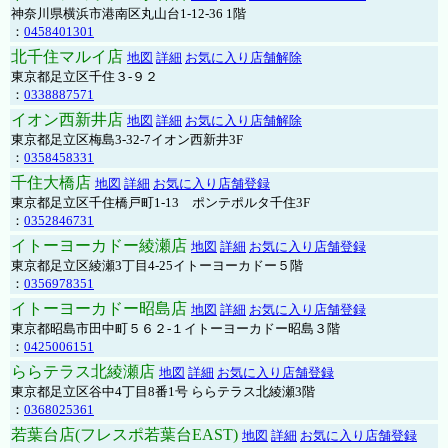
神奈川県横浜市港南区丸山台1-12-36 1階
：
0458401301
北千住マルイ店
地図
詳細
お気に入り店舗解除
東京都足立区千住３-９２
：
0338887571
イオン西新井店
地図
詳細
お気に入り店舗解除
東京都足立区梅島3-32-7イオン西新井3F
：
0358458331
千住大橋店
地図
詳細
お気に入り店舗登録
東京都足立区千住橋戸町1-13 ポンテポルタ千住3F
：
0352846731
イトーヨーカドー綾瀬店
地図
詳細
お気に入り店舗登録
東京都足立区綾瀬3丁目4-25イトーヨーカドー５階
：
0356978351
イトーヨーカドー昭島店
地図
詳細
お気に入り店舗登録
東京都昭島市田中町５６２-１イトーヨーカドー昭島３階
：
0425006151
ららテラス北綾瀬店
地図
詳細
お気に入り店舗登録
東京都足立区谷中4丁目8番1号 ららテラス北綾瀬3階
：
0368025361
若葉台店(フレスポ若葉台EAST)
地図
詳細
お気に入り店舗登録