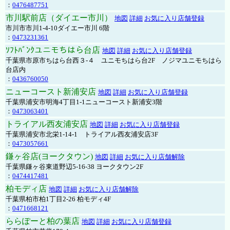
：
0476487751
市川駅前店（ダイエー市川）
地図
詳細
お気に入り店舗登録
市川市市川1-4-10ダイエー市川 6階
：
0473231361
ｿﾌﾄﾊﾞﾝｸユニモちはら台店
地図
詳細
お気に入り店舗登録
千葉県市原市ちはら台西３-４ ユニモちはら台2F ノジマユニモちはら
台店内
：
0436760050
ニューコースト新浦安店
地図
詳細
お気に入り店舗登録
千葉県浦安市明海4丁目1-1ニューコースト新浦安3階
：
0473063401
トライアル西友浦安店
地図
詳細
お気に入り店舗登録
千葉県浦安市北栄1-14-1 トライアル西友浦安店3F
：
0473057661
鎌ヶ谷店(ヨークタウン)
地図
詳細
お気に入り店舗解除
千葉県鎌ヶ谷東道野辺5-16-38 ヨークタウン2F
：
0474417481
柏モディ店
地図
詳細
お気に入り店舗解除
千葉県柏市柏1丁目2-26 柏モディ4F
：
0471668121
ららぽーと柏の葉店
地図
詳細
お気に入り店舗登録