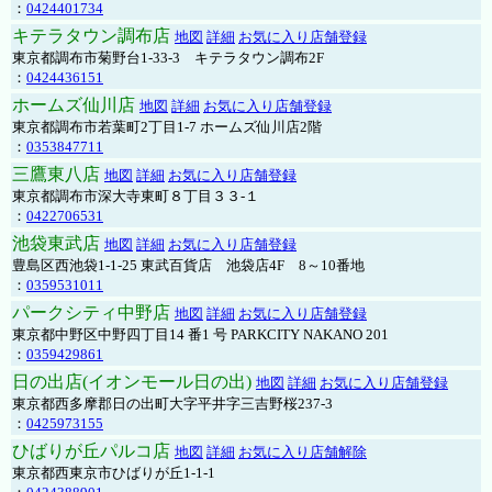
：
0424401734
キテラタウン調布店
地図
詳細
お気に入り店舗登録
東京都調布市菊野台1-33-3 キテラタウン調布2F
：
0424436151
ホームズ仙川店
地図
詳細
お気に入り店舗登録
東京都調布市若葉町2丁目1-7 ホームズ仙川店2階
：
0353847711
三鷹東八店
地図
詳細
お気に入り店舗登録
東京都調布市深大寺東町８丁目３３-１
：
0422706531
池袋東武店
地図
詳細
お気に入り店舗登録
豊島区西池袋1-1-25 東武百貨店 池袋店4F 8～10番地
：
0359531011
パークシティ中野店
地図
詳細
お気に入り店舗登録
東京都中野区中野四丁目14 番1 号 PARKCITY NAKANO 201
：
0359429861
日の出店(イオンモール日の出)
地図
詳細
お気に入り店舗登録
東京都西多摩郡日の出町大字平井字三吉野桜237-3
：
0425973155
ひばりが丘パルコ店
地図
詳細
お気に入り店舗解除
東京都西東京市ひばりが丘1-1-1